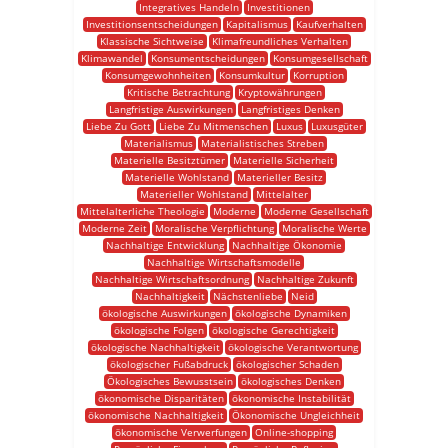
Integratives Handeln
Investitionen
Investitionsentscheidungen
Kapitalismus
Kaufverhalten
Klassische Sichtweise
Klimafreundliches Verhalten
Klimawandel
Konsumentscheidungen
Konsumgesellschaft
Konsumgewohnheiten
Konsumkultur
Korruption
Kritische Betrachtung
Kryptowährungen
Langfristige Auswirkungen
Langfristiges Denken
Liebe Zu Gott
Liebe Zu Mitmenschen
Luxus
Luxusgüter
Materialismus
Materialistisches Streben
Materielle Besitztümer
Materielle Sicherheit
Materielle Wohlstand
Materieller Besitz
Materieller Wohlstand
Mittelalter
Mittelalterliche Theologie
Moderne
Moderne Gesellschaft
Moderne Zeit
Moralische Verpflichtung
Moralische Werte
Nachhaltige Entwicklung
Nachhaltige Ökonomie
Nachhaltige Wirtschaftsmodelle
Nachhaltige Wirtschaftsordnung
Nachhaltige Zukunft
Nachhaltigkeit
Nächstenliebe
Neid
ökologische Auswirkungen
ökologische Dynamiken
ökologische Folgen
ökologische Gerechtigkeit
ökologische Nachhaltigkeit
ökologische Verantwortung
ökologischer Fußabdruck
ökologischer Schaden
Ökologisches Bewusstsein
ökologisches Denken
ökonomische Disparitäten
ökonomische Instabilität
ökonomische Nachhaltigkeit
Ökonomische Ungleichheit
ökonomische Verwerfungen
Online-shopping