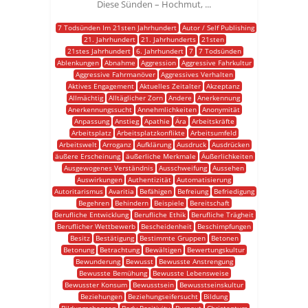
Diese Sünden – Hochmut, ...
7 Todsünden Im 21sten Jahrhundert
Autor / Self Publishing
21. Jahrhundert
21. Jahrhunderts
21sten
21stes Jahrhundert
6. Jahrhundert
7
7 Todsünden
Ablenkungen
Abnahme
Aggression
Aggressive Fahrkultur
Aggressive Fahrmanöver
Aggressives Verhalten
Aktives Engagement
Aktuelles Zeitalter
Akzeptanz
Allmächtig
Alltäglicher Zorn
Andere
Anerkennung
Anerkennungssucht
Annehmlichkeiten
Anonymität
Anpassung
Anstieg
Apathie
Ära
Arbeitskräfte
Arbeitsplatz
Arbeitsplatzkonflikte
Arbeitsumfeld
Arbeitswelt
Arroganz
Aufklärung
Ausdruck
Ausdrücken
äußere Erscheinung
äußerliche Merkmale
Äußerlichkeiten
Ausgewogenes Verständnis
Ausschweifung
Aussehen
Auswirkungen
Authentizität
Automatisierung
Autoritarismus
Avaritia
Befähigen
Befreiung
Befriedigung
Begehren
Behindern
Beispiele
Bereitschaft
Berufliche Entwicklung
Berufliche Ethik
Berufliche Trägheit
Beruflicher Wettbewerb
Bescheidenheit
Beschimpfungen
Besitz
Bestätigung
Bestimmte Gruppen
Betonen
Betonung
Betrachtung
Bewältigen
Bewertungskultur
Bewunderung
Bewusst
Bewusste Anstrengung
Bewusste Bemühung
Bewusste Lebensweise
Bewusster Konsum
Bewusstsein
Bewusstseinskultur
Beziehungen
Beziehungseifersucht
Bildung