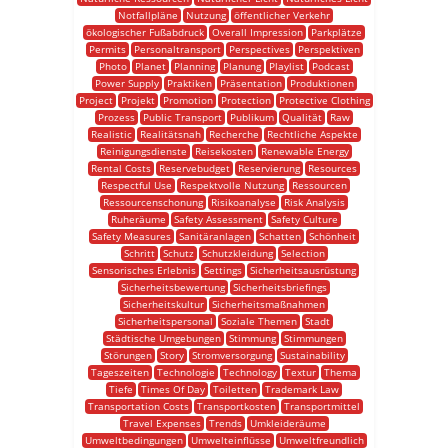
Notfallpläne
Nutzung
öffentlicher Verkehr
ökologischer Fußabdruck
Overall Impression
Parkplätze
Permits
Personaltransport
Perspectives
Perspektiven
Photo
Planet
Planning
Planung
Playlist
Podcast
Power Supply
Praktiken
Präsentation
Produktionen
Project
Projekt
Promotion
Protection
Protective Clothing
Prozess
Public Transport
Publikum
Qualität
Raw
Realistic
Realitätsnah
Recherche
Rechtliche Aspekte
Reinigungsdienste
Reisekosten
Renewable Energy
Rental Costs
Reservebudget
Reservierung
Resources
Respectful Use
Respektvolle Nutzung
Ressourcen
Ressourcenschonung
Risikoanalyse
Risk Analysis
Ruheräume
Safety Assessment
Safety Culture
Safety Measures
Sanitäranlagen
Schatten
Schönheit
Schritt
Schutz
Schutzkleidung
Selection
Sensorisches Erlebnis
Settings
Sicherheitsausrüstung
Sicherheitsbewertung
Sicherheitsbriefings
Sicherheitskultur
Sicherheitsmaßnahmen
Sicherheitspersonal
Soziale Themen
Stadt
Städtische Umgebungen
Stimmung
Stimmungen
Störungen
Story
Stromversorgung
Sustainability
Tageszeiten
Technologie
Technology
Textur
Thema
Tiefe
Times Of Day
Toiletten
Trademark Law
Transportation Costs
Transportkosten
Transportmittel
Travel Expenses
Trends
Umkleideräume
Umweltbedingungen
Umwelteinflüsse
Umweltfreundlich