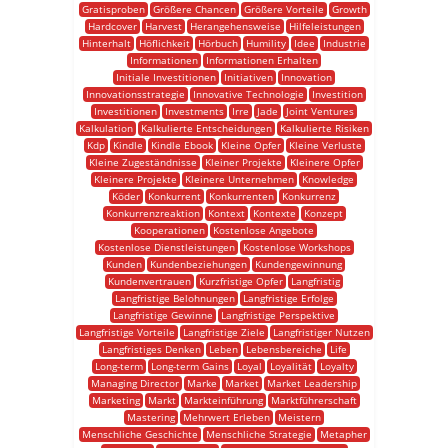
Gratisproben
Größere Chancen
Größere Vorteile
Growth
Hardcover
Harvest
Herangehensweise
Hilfeleistungen
Hinterhalt
Höflichkeit
Hörbuch
Humility
Idee
Industrie
Informationen
Informationen Erhalten
Initiale Investitionen
Initiativen
Innovation
Innovationsstrategie
Innovative Technologie
Investition
Investitionen
Investments
Irre
Jade
Joint Ventures
Kalkulation
Kalkulierte Entscheidungen
Kalkulierte Risiken
Kdp
Kindle
Kindle Ebook
Kleine Opfer
Kleine Verluste
Kleine Zugeständnisse
Kleiner Projekte
Kleinere Opfer
Kleinere Projekte
Kleinere Unternehmen
Knowledge
Köder
Konkurrent
Konkurrenten
Konkurrenz
Konkurrenzreaktion
Kontext
Kontexte
Konzept
Kooperationen
Kostenlose Angebote
Kostenlose Dienstleistungen
Kostenlose Workshops
Kunden
Kundenbeziehungen
Kundengewinnung
Kundenvertrauen
Kurzfristige Opfer
Langfristig
Langfristige Belohnungen
Langfristige Erfolge
Langfristige Gewinne
Langfristige Perspektive
Langfristige Vorteile
Langfristige Ziele
Langfristiger Nutzen
Langfristiges Denken
Leben
Lebensbereiche
Life
Long-term
Long-term Gains
Loyal
Loyalität
Loyalty
Managing Director
Marke
Market
Market Leadership
Marketing
Markt
Markteinführung
Marktführerschaft
Mastering
Mehrwert Erleben
Meistern
Menschliche Geschichte
Menschliche Strategie
Metapher