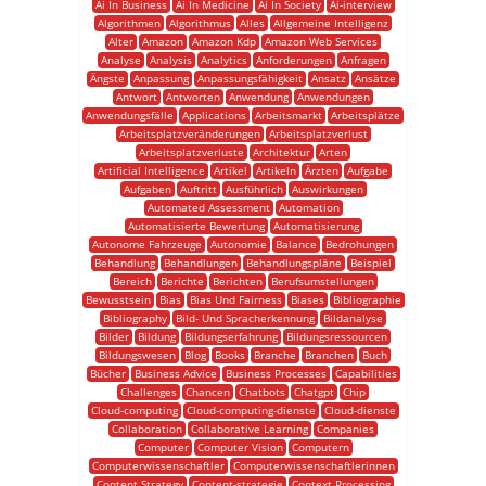
Ai In Business
Ai In Medicine
Ai In Society
Ai-interview
Algorithmen
Algorithmus
Alles
Allgemeine Intelligenz
Alter
Amazon
Amazon Kdp
Amazon Web Services
Analyse
Analysis
Analytics
Anforderungen
Anfragen
Ängste
Anpassung
Anpassungsfähigkeit
Ansatz
Ansätze
Antwort
Antworten
Anwendung
Anwendungen
Anwendungsfälle
Applications
Arbeitsmarkt
Arbeitsplätze
Arbeitsplatzveränderungen
Arbeitsplatzverlust
Arbeitsplatzverluste
Architektur
Arten
Artificial Intelligence
Artikel
Artikeln
Ärzten
Aufgabe
Aufgaben
Auftritt
Ausführlich
Auswirkungen
Automated Assessment
Automation
Automatisierte Bewertung
Automatisierung
Autonome Fahrzeuge
Autonomie
Balance
Bedrohungen
Behandlung
Behandlungen
Behandlungspläne
Beispiel
Bereich
Berichte
Berichten
Berufsumstellungen
Bewusstsein
Bias
Bias Und Fairness
Biases
Bibliographie
Bibliography
Bild- Und Spracherkennung
Bildanalyse
Bilder
Bildung
Bildungserfahrung
Bildungsressourcen
Bildungswesen
Blog
Books
Branche
Branchen
Buch
Bücher
Business Advice
Business Processes
Capabilities
Challenges
Chancen
Chatbots
Chatgpt
Chip
Cloud-computing
Cloud-computing-dienste
Cloud-dienste
Collaboration
Collaborative Learning
Companies
Computer
Computer Vision
Computern
Computerwissenschaftler
Computerwissenschaftlerinnen
Content Strategy
Content-strategie
Context Processing