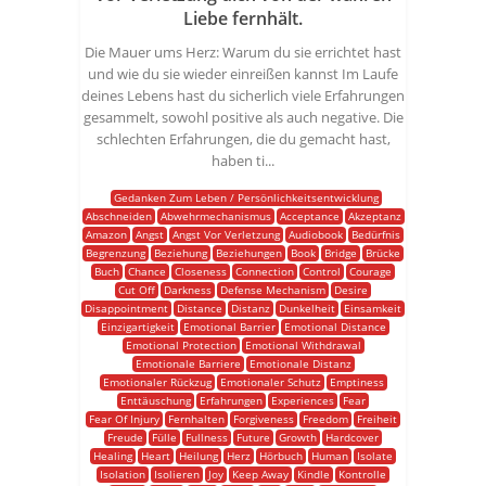
Liebe fernhält.
Die Mauer ums Herz: Warum du sie errichtet hast
und wie du sie wieder einreißen kannst Im Laufe
deines Lebens hast du sicherlich viele Erfahrungen
gesammelt, sowohl positive als auch negative. Die
schlechten Erfahrungen, die du gemacht hast,
haben ti...
Gedanken Zum Leben / Persönlichkeitsentwicklung
Abschneiden
Abwehrmechanismus
Acceptance
Akzeptanz
Amazon
Angst
Angst Vor Verletzung
Audiobook
Bedürfnis
Begrenzung
Beziehung
Beziehungen
Book
Bridge
Brücke
Buch
Chance
Closeness
Connection
Control
Courage
Cut Off
Darkness
Defense Mechanism
Desire
Disappointment
Distance
Distanz
Dunkelheit
Einsamkeit
Einzigartigkeit
Emotional Barrier
Emotional Distance
Emotional Protection
Emotional Withdrawal
Emotionale Barriere
Emotionale Distanz
Emotionaler Rückzug
Emotionaler Schutz
Emptiness
Enttäuschung
Erfahrungen
Experiences
Fear
Fear Of Injury
Fernhalten
Forgiveness
Freedom
Freiheit
Freude
Fülle
Fullness
Future
Growth
Hardcover
Healing
Heart
Heilung
Herz
Hörbuch
Human
Isolate
Isolation
Isolieren
Joy
Keep Away
Kindle
Kontrolle