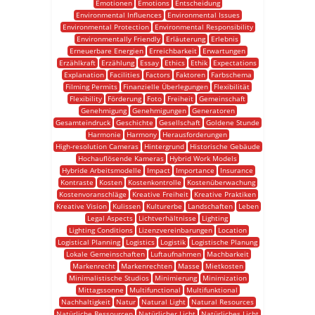
Emotionen
Emotions
Entscheidung
Environmental Influences
Environmental Issues
Environmental Protection
Environmental Responsibility
Environmentally Friendly
Erläuterung
Erlebnis
Erneuerbare Energien
Erreichbarkeit
Erwartungen
Erzählkraft
Erzählung
Essay
Ethics
Ethik
Expectations
Explanation
Facilities
Factors
Faktoren
Farbschema
Filming Permits
Finanzielle Überlegungen
Flexibilität
Flexibility
Förderung
Foto
Freiheit
Gemeinschaft
Genehmigung
Genehmigungen
Generatoren
Gesamteindruck
Geschichte
Gesellschaft
Goldene Stunde
Harmonie
Harmony
Herausforderungen
High-resolution Cameras
Hintergrund
Historische Gebäude
Hochauflösende Kameras
Hybrid Work Models
Hybride Arbeitsmodelle
Impact
Importance
Insurance
Kontraste
Kosten
Kostenkontrolle
Kostenüberwachung
Kostenvoranschläge
Kreative Freiheit
Kreative Praktiken
Kreative Vision
Kulissen
Kulturerbe
Landschaften
Leben
Legal Aspects
Lichtverhältnisse
Lighting
Lighting Conditions
Lizenzvereinbarungen
Location
Logistical Planning
Logistics
Logistik
Logistische Planung
Lokale Gemeinschaften
Luftaufnahmen
Machbarkeit
Markenrecht
Markenrechten
Masse
Mietkosten
Minimalistische Studios
Minimierung
Minimization
Mittagssonne
Multifunctional
Multifunktional
Nachhaltigkeit
Natur
Natural Light
Natural Resources
Natürliche Ressourcen
Natürlicher Licht
Natürliches Licht