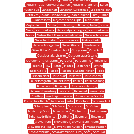
Kulturelle Sehenswürdigkeiten
Kulturelle Vielfalt
Kurse
Kurzurlaub
Landschaft
Längerer Aufenthalt
Lebensweisen
Letni Vrt
Lokale Handwerker
Lokale Küche
Luft
Lusinç
Luxusresorts
Majestätische Gipfel
Menschheit
Möglichkeiten
Mrzla
Nachhaltiges Reisen
Nahe
Name
Nass
Nationalpark
Nationalpark Triglav
Nationalparks
Natur
Natur- Und Abenteuerliebhaber
Naturerlebnisse
Naturliebhaber
Naturreservat
Naturschutz
Naturschutzgebiet
Nebenflüssen
Nordwesten
öffentliche Verkehrsmittel
ökosystem
Ortschaft
Outdoor-aktivitäten
Outdoor-ausrüstung
Outdoor-enthusiasten
Paradies
Paragliding
Pensionen
Pizerija
Pkw
Plätze
Plezzo
Radfahren
Rafting
Regenjacke
Region
Regionale Spezialitäten
Reise
Reisebericht
Reiseblog
Reisefoto
Reisefotograf
Reisefotografie
Reiseführer
Reisen
Reiseplanung
Reiseroute
Reisetipp
Reiseversicherung
Reisevorbereitung
Reisezeit
Reiseziel
Reiseziele
Roadtrip
Roadtrip In Europa
Romantische Städte
Römisches Reich
Rückreise
Ruhe
Rundfahrt
Saubere Luft
Schauplatz
Schlösser
Schluchten
Schönheit
Schützengräben
Schwimmen
Sedimente
Sedimenten
Sehenswürdigkeiten
Seilbahn
Slovenien
Slowenien
Sloweniens
Slowenisch
Slowenische Alpen
Slowenische Teil
Slowenischen Alpen
Smaragdfarben
Smaragdgrüne
Smaragdgrüner Fluss
Soča
Soca Tal