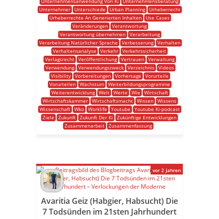
Unternehmensanwendung Von Ki
Unternehmensberatung
Unternehmer
Unterschiede
Urban Planning
Urheberrecht
Urheberrechte An Generierten Inhalten
Use Cases
Veränderungen
Verantwortung
Verantwortung übernehmen
Verarbeitung
Verarbeitung Natürlicher Sprache
Verbesserung
Verhalten
Verhaltensanalyse
Verkehr
Verkehrssicherheit
Verlagsrecht
Veröffentlichung
Vertrauen
Verwaltung
Verwendung
Verwendungszweck
Verzeichnis
Videos
Visibility
Vorbereitungen
Vorhersage
Vorurteile
Vorurteilen
Wachstum
Weiterbildungsprogramme
Weiterentwicklung
Welt
Werte
Wie
Wirtschaft
Wirtschaftskammer
Wirtschaftsmacht
Wissen
Wissens
Wissenschaft
Wko
Worklife
Youtube
Youtube Ki-podcast
Ziele
Zukunft
Zukunft Der Ki
Zukünftige Entwicklungen
Zusammenarbeit
Zusammenfassung
vor 2 Jahren
Avaritia Geiz (Habgier, Habsucht) Die
7 Todsünden im 21sten Jahrhundert