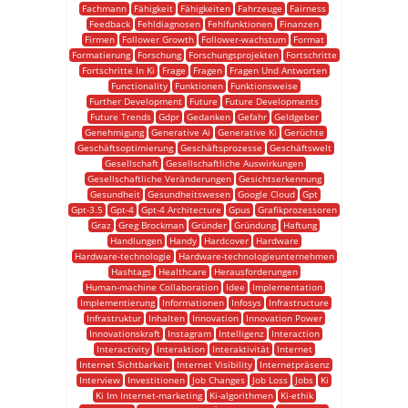
Fachmann
Fähigkeit
Fähigkeiten
Fahrzeuge
Fairness
Feedback
Fehldiagnosen
Fehlfunktionen
Finanzen
Firmen
Follower Growth
Follower-wachstum
Format
Formatierung
Forschung
Forschungsprojekten
Fortschritte
Fortschritte In Ki
Frage
Fragen
Fragen Und Antworten
Functionality
Funktionen
Funktionsweise
Further Development
Future
Future Developments
Future Trends
Gdpr
Gedanken
Gefahr
Geldgeber
Genehmigung
Generative Ai
Generative Ki
Gerüchte
Geschäftsoptimierung
Geschäftsprozesse
Geschäftswelt
Gesellschaft
Gesellschaftliche Auswirkungen
Gesellschaftliche Veränderungen
Gesichtserkennung
Gesundheit
Gesundheitswesen
Google Cloud
Gpt
Gpt-3.5
Gpt-4
Gpt-4 Architecture
Gpus
Grafikprozessoren
Graz
Greg Brockman
Gründer
Gründung
Haftung
Handlungen
Handy
Hardcover
Hardware
Hardware-technologie
Hardware-technologieunternehmen
Hashtags
Healthcare
Herausforderungen
Human-machine Collaboration
Idee
Implementation
Implementierung
Informationen
Infosys
Infrastructure
Infrastruktur
Inhalten
Innovation
Innovation Power
Innovationskraft
Instagram
Intelligenz
Interaction
Interactivity
Interaktion
Interaktivität
Internet
Internet Sichtbarkeit
Internet Visibility
Internetpräsenz
Interview
Investitionen
Job Changes
Job Loss
Jobs
Ki
Ki Im Internet-marketing
Ki-algorithmen
Ki-ethik