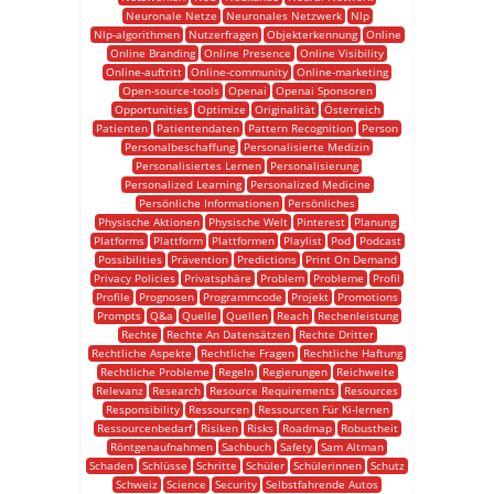
Neuronale Netze
Neuronales Netzwerk
Nlp
Nlp-algorithmen
Nutzerfragen
Objekterkennung
Online
Online Branding
Online Presence
Online Visibility
Online-auftritt
Online-community
Online-marketing
Open-source-tools
Openai
Openai Sponsoren
Opportunities
Optimize
Originalität
Österreich
Patienten
Patientendaten
Pattern Recognition
Person
Personalbeschaffung
Personalisierte Medizin
Personalisiertes Lernen
Personalisierung
Personalized Learning
Personalized Medicine
Persönliche Informationen
Persönliches
Physische Aktionen
Physische Welt
Pinterest
Planung
Platforms
Plattform
Plattformen
Playlist
Pod
Podcast
Possibilities
Prävention
Predictions
Print On Demand
Privacy Policies
Privatsphäre
Problem
Probleme
Profil
Profile
Prognosen
Programmcode
Projekt
Promotions
Prompts
Q&a
Quelle
Quellen
Reach
Rechenleistung
Rechte
Rechte An Datensätzen
Rechte Dritter
Rechtliche Aspekte
Rechtliche Fragen
Rechtliche Haftung
Rechtliche Probleme
Regeln
Regierungen
Reichweite
Relevanz
Research
Resource Requirements
Resources
Responsibility
Ressourcen
Ressourcen Für Ki-lernen
Ressourcenbedarf
Risiken
Risks
Roadmap
Robustheit
Röntgenaufnahmen
Sachbuch
Safety
Sam Altman
Schaden
Schlüsse
Schritte
Schüler
Schülerinnen
Schutz
Schweiz
Science
Security
Selbstfahrende Autos