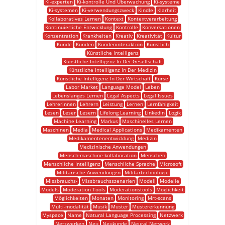
Ki-experten
Ki-kontrolle Und Überwachung
Ki-systeme
Ki-systemen
Ki-verwendungszweck
Kindle
Klarheit
Kollaboratives Lernen
Kontext
Kontextverarbeitung
Kontinuierliche Entwicklung
Kontrolle
Konversationen
Konzentration
Krankheiten
Kreativ
Kreativität
Kultur
Kunde
Kunden
Kundeninteraktion
Künstlich
Künstliche Intelligenz
Künstliche Intelligenz In Der Gesellschaft
Künstliche Intelligenz In Der Medizin
Künstliche Intelligenz In Der Wirtschaft
Kurse
Labor Market
Language Model
Leben
Lebenslanges Lernen
Legal Aspects
Legal Issues
Lehrerinnen
Lehrern
Leistung
Lernen
Lernfähigkeit
Lesen
Leser
Lesern
Lifelong Learning
Linkedin
Logik
Machine Learning
Markus
Maschinelles Lernen
Maschinen
Media
Medical Applications
Medikamenten
Medikamentenentwicklung
Medizin
Medizinische Anwendungen
Mensch-maschine-kollaboration
Menschen
Menschliche Intelligenz
Menschliche Sprache
Microsoft
Militärische Anwendungen
Militärtechnologie
Missbrauchs-
Missbrauchsszenarien
Modell
Modelle
Models
Moderation Tools
Moderationstools
Möglichkeit
Möglichkeiten
Monaten
Monitoring
Mrt-scans
Multi-modalität
Musik
Muster
Mustererkennung
Myspace
Name
Natural Language Processing
Netzwerk
Netzwerken
Neu
Neukunde
Neural Network