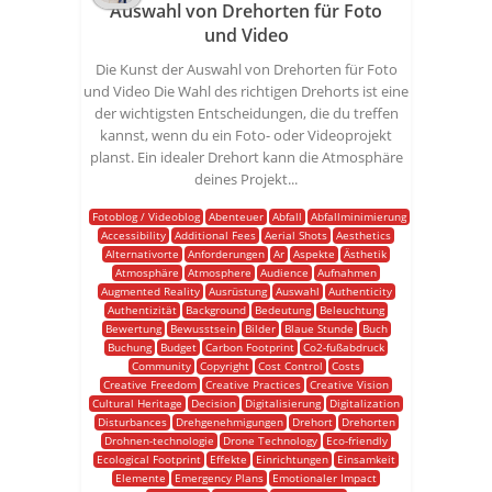
Auswahl von Drehorten für Foto
und Video
Die Kunst der Auswahl von Drehorten für Foto
und Video Die Wahl des richtigen Drehorts ist eine
der wichtigsten Entscheidungen, die du treffen
kannst, wenn du ein Foto- oder Videoprojekt
planst. Ein idealer Drehort kann die Atmosphäre
deines Projekt...
Fotoblog / Videoblog
Abenteuer
Abfall
Abfallminimierung
Accessibility
Additional Fees
Aerial Shots
Aesthetics
Alternativorte
Anforderungen
Ar
Aspekte
Ästhetik
Atmosphäre
Atmosphere
Audience
Aufnahmen
Augmented Reality
Ausrüstung
Auswahl
Authenticity
Authentizität
Background
Bedeutung
Beleuchtung
Bewertung
Bewusstsein
Bilder
Blaue Stunde
Buch
Buchung
Budget
Carbon Footprint
Co2-fußabdruck
Community
Copyright
Cost Control
Costs
Creative Freedom
Creative Practices
Creative Vision
Cultural Heritage
Decision
Digitalisierung
Digitalization
Disturbances
Drehgenehmigungen
Drehort
Drehorten
Drohnen-technologie
Drone Technology
Eco-friendly
Ecological Footprint
Effekte
Einrichtungen
Einsamkeit
Elemente
Emergency Plans
Emotionaler Impact