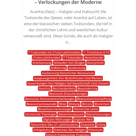
– Verlockungen der Moderne
Avaritia (Geiz) – Habgier und Habsucht Die
Todsünde des Geizes, oder Avaritia auf Latein, ist
eine der klassischen sieben Todsünden, die tief in
der christlichen Lehre und westlichen Kultur
verwurzelt sind. Diese Sünde, die auch als Habgier
o...
7 Todsünden Im 21sten Jahrhundert
1. Timotheus 6:10
21stes Jahrhundert
7 Todsünden
Aktienhandel
Anerkennung
Anhäufen Von Dingen
Anonymität
Aufklärung
Ausbeutung
Ausbeutung Natürlicher Ressourcen
Ausgewogenheit Von Bedürfnissen Und Werten
Auswirkungen Von Habgier Auf Gesellschaft Und Umwelt
Avaritia
Bescheidenheit
Bewunderung
Bewusste Entscheidungen
Bewusste Konsumentscheidungen
Bewusstseinsschaffung
Bewusstseinswandel
Bibel
Bildung
Bitcoin
Blockchain
Blockchain-technologie
Christliche Lehre
Christliche Theologie
Datenmissbrauch
Dienstleistungen
Digitale Währungen
Digitale Welt
Dynamiken Des 21. Jahrhunderts
Empathie
Erfolg
Erfolgskultur
Erkennen Der Habgier
Ethereum
Ethisch Fragwürdige Praktiken