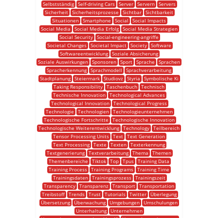
Selbstständig
Self-driving Cars
Server
Servern
Servers
Sicherheit
Sicherheitsprozesse
Sichtbar
Sichtbarkeit
Situationen
Smartphone
Social
Social Impacts
Social Media
Social Media Erfolg
Social Media Strategien
Social Security
Social-engineering-angriffe
Societal Changes
Societal Impact
Society
Software
Softwareentwicklung
Soziale Absicherung
Soziale Auswirkungen
Sponsoren
Sport
Sprache
Sprachen
Spracherkennung
Sprachmodell
Sprachverarbeitung
Stadtplanung
Steiermark
Studiovz
Styria
Symbolische Ki
Taking Responsibility
Taschenbuch
Technisch
Technische Innovation
Technological Advances
Technological Innovation
Technological Progress
Technologie
Technologien
Technologieunternehmen
Technologische Fortschritte
Technologische Innovation
Technologische Weiterentwicklung
Technology
Teilbereich
Tensor Processing Units
Text
Text Generation
Text Processing
Texte
Texten
Texterkennung
Textgenerierung
Textverarbeitung
Thema
Themen
Themenbereiche
Tiktok
Top
Tpus
Training Data
Training Process
Training Programs
Training Time
Trainingsdaten
Trainingsprozess
Trainingszeit
Transparency
Transparenz
Transport
Transportation
Treibstoff
Trends
Trust
Tutorials
Twitter
Überlegung
Übersetzung
Überwachung
Umgebungen
Umschulungen
Unterhaltung
Unternehmen