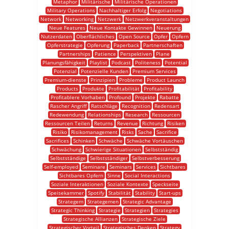
Metaphor
Militärische
Militärische Operationen
Military Operations
Nachhaltiger Erfolg
Negotiations
Network
Networking
Netzwerk
Netzwerkveranstaltungen
Neue Features
Neue Kontakte Gewinnen
Neuerung
Nutzerdaten
Oberflächliches
Open Source
Opfer
Opfern
Opferstrategie
Opferung
Paperback
Partnerschaften
Partnerships
Patience
Perspektiven
Plane
Planungsfähigkeit
Playlist
Podcast
Politeness
Potential
Potenzial
Potenzielle Kunden
Premium Services
Premium-dienste
Prinzipien
Probleme
Product Launch
Products
Produkte
Profitabilität
Profitability
Profitablere Vorhaben
Profound
Projekte
Rabatte
Rascher Angriff
Ratschläge
Recognition
Redensart
Redewendung
Relationships
Research
Ressourcen
Ressourcen Teilen
Returns
Revenue
Richtung
Risiken
Risiko
Risikomanagement
Risks
Sache
Sacrifice
Sacrifices
Schinken
Schwäche
Schwäche Vortäuschen
Schwächung
Schwierige Situationen
Selbstständig
Selbstständige
Selbstständiger
Selbstverbesserung
Self-employed
Seminare
Seminars
Services
Sichtbares
Sichtbares Opfern
Sinne
Social Interactions
Soziale Interaktionen
Soziale Kontexte
Speckseite
Speisekammer
Spotify
Stabilität
Stability
Start-ups
Strategem
Strategemen
Strategic Advantage
Strategic Thinking
Strategie
Strategien
Strategies
Strategische Allianzen
Strategische Ziele
Strategischer Vorteil
Strategisches Denken
Strategy