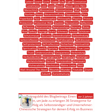
Leben
Leere
Licht
Liebe
Life
Light
Limitation
Loneliness
Loss
Love
Mauer
Mauer Ums Herz
Menschlich
Minimalism
Minimalismus
Mut
Nahe
Narben
Need
Neuerschaffung
Opportunity
Pain
Paperback
Past
Philosophie
Philosophy
Playlist
Protect
Protection
Protective Wall
Quotes
Recreation
Reflection
Reflexion
Relationship
Relationships
Reserve
Risiko
Risk
Safety
Sayings
Scars
Schmerz
Schutz
Schützen
Schutzmauer
Security
Selbstdisziplin
Selbstfindung
Selbstreflexion
Selbstschutz
Self-discipline
Self-discovery
Self-protection
Self-reflection
Sicherheit
Spiritualität
Spirituality
Spotify
Sprüche
Taschenbuch
True Love
Trust
Understanding
Uniqueness
Verbindung
Verbundenheit
Vergangenheit
Vergebung
Verlangen
Verletzlichkeit
Verlust
Verständnis
Vertrauen
Vulnerability
Wachstum
Wahre Liebe
Wall
Wall Around The Heart
Wounds
Wunden
Youtube
Zitate
Zukunft
Zurückhaltung
vor 2 Jahren