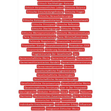
Ethisch Nachhaltiger Konsum
Ethisch Verantwortliches Leben
Ethische Balance
Ethische Entscheidungsfindung
Ethische Fragen
Ethische Herausforderungen
Ethische Konsumgewohnheiten
Ethische Konsumwahl
Ethische Prinzipien
Ethische Reflexion
Ethische Überlegungen
Ethische Werte
Ethische Wertepriorisierung
Ethische Wertevermittlung
Faire Ressourcenverteilung
Faire Wirtschaftsordnung
Fehlende Regulierung
Finanzielle Stabilität
Finanzieller Status
Finanzkriminalität
Finanzkrise 2008
Finanzmärkte
Förderung Sozialer Gerechtigkeit
Fragmentierung Der Gesellschaft
Geiz
Gemeinschaftliche Werte
Gemeinschaftswohl
Gemeinwohl
Gemeinwohlorientiertes Handeln
Gemeinwohlorientierung
Gemeinwohlpriorität
Gerecht
Gesellschaftliche Fragmentierung
Gesellschaftliche Gerechtigkeit
Gesellschaftliche Herausforderungen
Gesellschaftliche Verantwortung
Gesellschaftliche Werte
Gesellschaftliche Zerrüttung
Gier In Der Finanzwelt
Gleichgewicht
Globales Problem
Glück
Habgier
Habsucht
Harmonie
Harmonisches Zusammenleben
Herz Verhärten
Historischer Kontext
Immobilien
Individuelle Entscheidungen
Individueller Erfolg
Influencer
Innovation
Integration Ethischer Werte