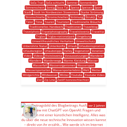
Soča Trail
Soča-schlucht
Sommer
Sonnenbrille
Sonnenschein
Sontig
Soza Tal
Speise
Speisen
Sport
Stadt
Stadt Im Nordwesten Sloweniens
Starke Strömung
Stromschnelle
Stromschnellen
Strömung
Štruklji
Tal
Täler
Töne
Touren
Touristen
Traditionelle Bräuche
Traditionelles Handwerk
Traditionen
Travelblog
Travelphoto
Travelphotography
Travelslovenia
Traveltip
Triglav
Triglav-nationalpark
Umgebung
Umweltfreundliches Verhalten
Umweltschutz
Unberührte Natur
Unterkünfte
Urlaub
Urlaubsinspiration
Urlaubsregion
Urlaubstipps
Valley
Vegetation
Venetien
Video
Videos
Visitslovenia
Voraussetzungen
Wanderer
Wandern
Wanderwege
Warme Kleidung
Wasser
Wasserfall
Wasserorganismen
Wassersport
Wassersportarten
Wassersporterlebnis
Welt
Wetter
Wildgerichte
Wildwasser
Winter
Youtube
Youtube Video
Ziel
Zip Line
Zwölf Isonzoschlachten
vor 2 Jahren