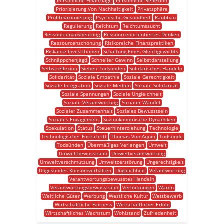
Persönliche Finanzlage
Persönliche Reflexion
Priorisierung Von Nachhaltigkeit
Privatsphäre
Profitmaximierung
Psychische Gesundheit
Raubbau
Regulierung
Reichtum
Reichtumssucht
Ressourcenausbeutung
Ressourcenorientiertes Denken
Ressourcenschonung
Risikoreiche Finanzpraktiken
Riskante Investitionen
Schaffung Eines Gleichgewichts
Schnäppchenjagd
Schneller Gewinn
Selbstdarstellung
Selbstreflexion
Sieben Todsünden
Solidarisches Handeln
Solidarität
Soziale Empathie
Soziale Gerechtigkeit
Soziale Integration
Soziale Medien
Soziale Solidarität
Soziale Spannungen
Soziale Ungleichheit
Soziale Verantwortung
Sozialer Wandel
Sozialer Zusammenhalt
Soziales Bewusstsein
Soziales Engagement
Sozioökonomische Dynamiken
Spekulation
Status
Steuerhinterziehung
Technologie
Technologischer Fortschritt
Thomas Von Aquin
Todsünde
Todsünden
Übermäßiges Verlangen
Umwelt
Umweltbewusstsein
Umweltverantwortung
Umweltverschmutzung
Umweltzerstörung
Ungerechtigkeit
Ungesundes Konsumverhalten
Ungleichheit
Verantwortung
Verantwortungsbewusstes Handeln
Verantwortungsbewusstsein
Verlockungen
Waren
Weltliche Güter
Werbung
Westliche Kultur
Wettbewerb
Wirtschaftliche Fairness
Wirtschaftlicher Erfolg
Wirtschaftliches Wachstum
Wohlstand
Zufriedenheit