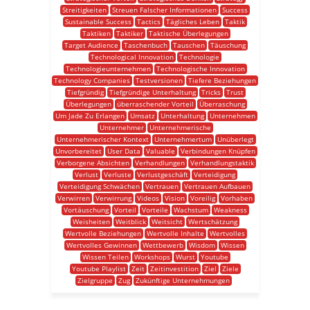
Streitigkeiten
Streuen Falscher Informationen
Success
Sustainable Success
Tactics
Tägliches Leben
Taktik
Taktiken
Taktiker
Taktische Überlegungen
Target Audience
Taschenbuch
Tauschen
Täuschung
Technological Innovation
Technologie
Technologieunternehmen
Technologische Innovation
Technology Companies
Testversionen
Tiefere Beziehungen
Tiefgründig
Tiefgründige Unterhaltung
Tricks
Trust
Überlegungen
überraschender Vorteil
Überraschung
Um Jade Zu Erlangen
Umsatz
Unterhaltung
Unternehmen
Unternehmer
Unternehmerische
Unternehmerischer Kontext
Unternehmertum
Unüberlegt
Unvorbereitet
User Data
Valuable
Verbindungen Knüpfen
Verborgene Absichten
Verhandlungen
Verhandlungstaktik
Verlust
Verluste
Verlustgeschäft
Verteidigung
Verteidigung Schwächen
Vertrauen
Vertrauen Aufbauen
Verwirren
Verwirrung
Videos
Vision
Voreilig
Vorhaben
Vortäuschung
Vorteil
Vorteile
Wachstum
Weakness
Weisheiten
Weitblick
Weitsicht
Wertschätzung
Wertvolle Beziehungen
Wertvolle Inhalte
Wertvolles
Wertvolles Gewinnen
Wettbewerb
Wisdom
Wissen
Wissen Teilen
Workshops
Wurst
Youtube
Youtube Playlist
Zeit
Zeitinvestition
Ziel
Ziele
Zielgruppe
Zug
Zukünftige Unternehmungen