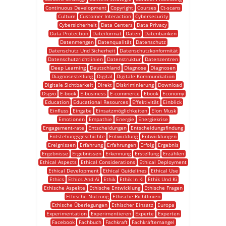
Continuous Development
Copyright
Courses
Ct-scans
Culture
Customer Interaction
Cybersecurity
Cybersicherheit
Data Centers
Data Privacy
Data Protection
Dateiformat
Daten
Datenbanken
Datenmengen
Datenqualität
Datenschutz
Datenschutz Und Sicherheit
Datenschutzkonformität
Datenschutzrichtlinien
Datenstruktur
Datenzentren
Deep Learning
Deutschland
Diagnose
Diagnosen
Diagnosestellung
Digital
Digitale Kommunikation
Digitale Sichtbarkeit
Direkt
Diskriminierung
Download
Dsgvo
E-book
E-business
E-commerce
Ebook
Economy
Education
Educational Resources
Effektivität
Einblick
Einfluss
Eingabe
Einsatzmöglichkeiten
Elon Musk
Emotionen
Empathie
Energie
Energiekrise
Engagement-rate
Entscheidungen
Entscheidungsfindung
Entstehungsgeschichte
Entwicklung
Entwicklungen
Ereignissen
Erfahrung
Erfahrungen
Erfolg
Ergebnis
Ergebnisse
Ergebnissen
Erkennung
Erstellung
Erzählen
Ethical Aspects
Ethical Considerations
Ethical Deployment
Ethical Development
Ethical Guidelines
Ethical Use
Ethics
Ethics And Ai
Ethik
Ethik In Ki
Ethik Und Ki
Ethische Aspekte
Ethische Entwicklung
Ethische Fragen
Ethische Nutzung
Ethische Richtlinien
Ethische Überlegungen
Ethischer Einsatz
Europa
Experimentation
Experimentieren
Experte
Experten
Facebook
Fachbuch
Fachkraft
Fachkräftemangel