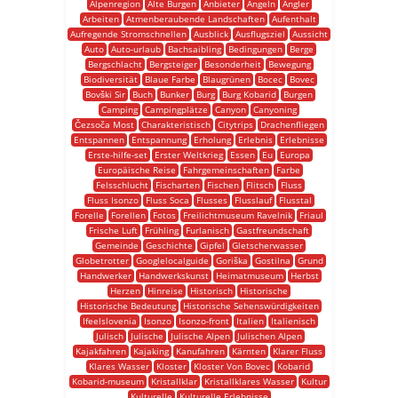
Alpenregion
Alte Burgen
Anbieter
Angeln
Angler
Arbeiten
Atmenberaubende Landschaften
Aufenthalt
Aufregende Stromschnellen
Ausblick
Ausflugsziel
Aussicht
Auto
Auto-urlaub
Bachsaibling
Bedingungen
Berge
Bergschlacht
Bergsteiger
Besonderheit
Bewegung
Biodiversität
Blaue Farbe
Blaugrünen
Bocec
Bovec
Bovški Sir
Buch
Bunker
Burg
Burg Kobarid
Burgen
Camping
Campingplätze
Canyon
Canyoning
Čezsoča Most
Charakteristisch
Citytrips
Drachenfliegen
Entspannen
Entspannung
Erholung
Erlebnis
Erlebnisse
Erste-hilfe-set
Erster Weltkrieg
Essen
Eu
Europa
Europäische Reise
Fahrgemeinschaften
Farbe
Felsschlucht
Fischarten
Fischen
Flitsch
Fluss
Fluss Isonzo
Fluss Soca
Flusses
Flusslauf
Flusstal
Forelle
Forellen
Fotos
Freilichtmuseum Ravelnik
Friaul
Frische Luft
Frühling
Furlanisch
Gastfreundschaft
Gemeinde
Geschichte
Gipfel
Gletscherwasser
Globetrotter
Googlelocalguide
Goriška
Gostilna
Grund
Handwerker
Handwerkskunst
Heimatmuseum
Herbst
Herzen
Hinreise
Historisch
Historische
Historische Bedeutung
Historische Sehenswürdigkeiten
Ifeelslovenia
Isonzo
Isonzo-front
Italien
Italienisch
Julisch
Julische
Julische Alpen
Julischen Alpen
Kajakfahren
Kajaking
Kanufahren
Kärnten
Klarer Fluss
Klares Wasser
Kloster
Kloster Von Bovec
Kobarid
Kobarid-museum
Kristallklar
Kristallklares Wasser
Kultur
Kulturelle
Kulturelle Erlebnisse