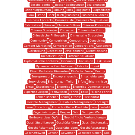
Bescheidenheit
Besser Bedingungen
Beziehungen
Beziehungsaufbau
Bildung
Blick
Blog-posts
Blogbeiträge
Book
Brand
Brick
Buch
Business
Business Alliances
Business Contacts
Business Life
Business Negotiations
Calculation
Chinese
Chinese Culture
Chinese Philosophy
Chinese Strategies
Chinesisch
Chinesische Kultur
Chinesische Philosophie
Chinesische Strategien
Community
Competition
Competitors
Consulting
Content Marketing
Conversation
Cooperations
Customers
Darstellung
Deception
Development
Dienstleistung
Dienstleistungen
Difficult Situations
Diplomatische Kontexte
Discounts
Discussion
Diskussion
Dynamische Geschäftswelt
E-books
Ebook
Einen Backstein Hinwerfen
Einfache Beute
Enemy
Entrepreneur
Entrepreneurship
Entscheidungen
Entwicklung
Erfahrungen Teilen
Erfolg
Erkenntnisse
Ernte
Experimente
Expertise
Expertise Demonstrieren
Expertise Zeigen
Fachwissen
Fährte
Falle
Falsche Fährte
Fehler Beheben
Feind
Fitness
Flexibilität
Flexible Management
Flexibles Management
Foresight
Form
Forschung
Fortschrittliche Produkte
Gain
Geduld
Gegenleistungen
Gegner
Geld
Geringer Wert
Geringwertiges Opfern
Geschäftliche Verhandlungen
Geschäftsallianzen
Geschäftsführer
Geschäftskontakte
Geschäftskontext
Geschäftsleben
Geschäftsstrategie
Geschäftswelt
Gewinn
Gewinnen
Gezieltes Geben
Goal