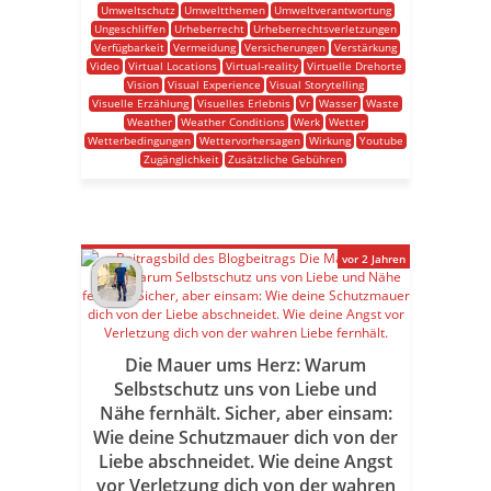
Umweltschutz
Umweltthemen
Umweltverantwortung
Ungeschliffen
Urheberrecht
Urheberrechtsverletzungen
Verfügbarkeit
Vermeidung
Versicherungen
Verstärkung
Video
Virtual Locations
Virtual-reality
Virtuelle Drehorte
Vision
Visual Experience
Visual Storytelling
Visuelle Erzählung
Visuelles Erlebnis
Vr
Wasser
Waste
Weather
Weather Conditions
Werk
Wetter
Wetterbedingungen
Wettervorhersagen
Wirkung
Youtube
Zugänglichkeit
Zusätzliche Gebühren
vor 2 Jahren
Die Mauer ums Herz: Warum
Selbstschutz uns von Liebe und
Nähe fernhält. Sicher, aber einsam:
Wie deine Schutzmauer dich von der
Liebe abschneidet. Wie deine Angst
vor Verletzung dich von der wahren