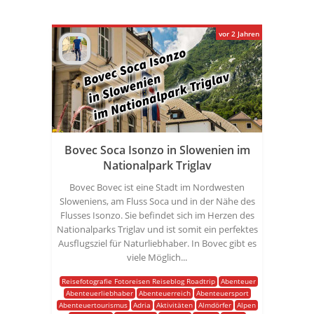
vor 2 Jahren
Bovec Soca Isonzo in Slowenien im
Nationalpark Triglav
Bovec Bovec ist eine Stadt im Nordwesten
Sloweniens, am Fluss Soca und in der Nähe des
Flusses Isonzo. Sie befindet sich im Herzen des
Nationalparks Triglav und ist somit ein perfektes
Ausflugsziel für Naturliebhaber. In Bovec gibt es
viele Möglich...
Reisefotografie Fotoreisen Reiseblog Roadtrip
Abenteuer
Abenteuerliebhaber
Abenteuerreich
Abenteuersport
Abenteuertourismus
Adria
Aktivitäten
Almdörfer
Alpen