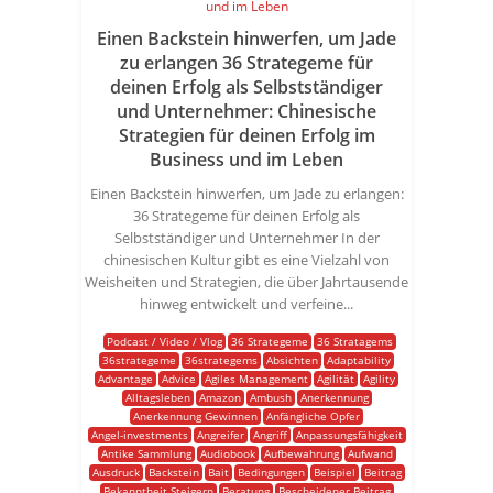
Einen Backstein hinwerfen, um Jade
zu erlangen 36 Strategeme für
deinen Erfolg als Selbstständiger
und Unternehmer: Chinesische
Strategien für deinen Erfolg im
Business und im Leben
Einen Backstein hinwerfen, um Jade zu erlangen:
36 Strategeme für deinen Erfolg als
Selbstständiger und Unternehmer In der
chinesischen Kultur gibt es eine Vielzahl von
Weisheiten und Strategien, die über Jahrtausende
hinweg entwickelt und verfeine...
Podcast / Video / Vlog
36 Strategeme
36 Stratagems
36strategeme
36strategems
Absichten
Adaptability
Advantage
Advice
Agiles Management
Agilität
Agility
Alltagsleben
Amazon
Ambush
Anerkennung
Anerkennung Gewinnen
Anfängliche Opfer
Angel-investments
Angreifer
Angriff
Anpassungsfähigkeit
Antike Sammlung
Audiobook
Aufbewahrung
Aufwand
Ausdruck
Backstein
Bait
Bedingungen
Beispiel
Beitrag
Bekanntheit Steigern
Beratung
Bescheidener Beitrag