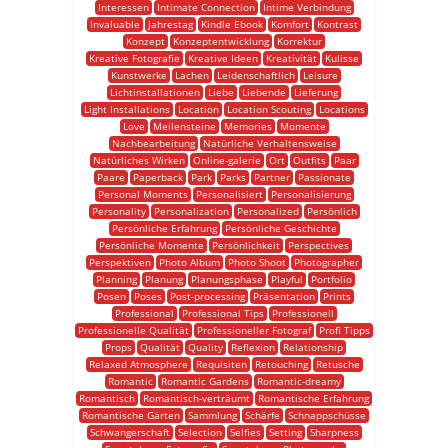
Interessen
Intimate Connection
Intime Verbindung
Invaluable
Jahrestag
Kindle Ebook
Komfort
Kontrast
Konzept
Konzeptentwicklung
Korrektur
Kreative Fotografie
Kreative Ideen
Kreativität
Kulisse
Kunstwerke
Lachen
Leidenschaftlich
Leisure
Lichtinstallationen
Liebe
Liebende
Lieferung
Light Installations
Location
Location Scouting
Locations
Love
Meilensteine
Memories
Momente
Nachbearbeitung
Natürliche Verhaltensweise
Natürliches Wirken
Online-galerie
Ort
Outfits
Paar
Paare
Paperback
Park
Parks
Partner
Passionate
Personal Moments
Personalisiert
Personalisierung
Personality
Personalization
Personalized
Persönlich
Persönliche Erfahrung
Persönliche Geschichte
Persönliche Momente
Persönlichkeit
Perspectives
Perspektiven
Photo Album
Photo Shoot
Photographer
Planning
Planung
Planungsphase
Playful
Portfolio
Posen
Poses
Post-processing
Präsentation
Prints
Professional
Professional Tips
Professionell
Professionelle Qualität
Professioneller Fotograf
Profi Tipps
Props
Qualität
Quality
Reflexion
Relationship
Relaxed Atmosphere
Requisiten
Retouching
Retusche
Romantic
Romantic Gardens
Romantic-dreamy
Romantisch
Romantisch-verträumt
Romantische Erfahrung
Romantische Gärten
Sammlung
Schärfe
Schnappschüsse
Schwangerschaft
Selection
Selfies
Setting
Sharpness