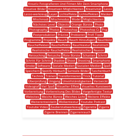
Kreativ Fotografieren Und Filmen Mit Dem Smartphone
Kreative Bilder
Kreativen Möglichkeiten
Kreativität
Lasso
Lasso-werkzeug
Layer
Lichteffekte
Lichteffekten
Masken
Mischmodi
Mischmodus
Model
Möglichkeiten
Nächstes Level
Objects
Orange Bürste
Photo
Photography
Photos
Photoshop
Photoshop Cc
Png
Postproduktion
Präzise
Probieren
Profi Tipps
Programme
Projekte
Rauch
Rauch Hinzufügen
Rauchbild
Raucheffekten
Raucheffekts
Rauchtextur
Realistisch
Realistische Raucheffekte
Realistischer
Reason
Retouching
Retusche
Rote Bürste
Schatten
Schritt
Schritt Für Schritt
Shadow
Shoot
Shooting
Smartphone
Smoke
Software
Soziale Medien
Sozialen Medien
Spaß
Speichern
Spotify Hörbuch
Surreale Bilder
Taschenbuch
Technik
Tränen
Transformieren
Trick
Tutorial
Überprüfung
Umgang
Unvollständigkeiten
Verzwickt
Videograf
Viel Spaß
Visueller Effekt
Visuelles Kunstwerk
Vorbereitung
Vorbereitung Des Bildes
Vorgefertigte Textur
Websites
Weiche Bürste
Weiches Licht
Weitere Effekte
Weiterentwickeln
Wolkentextur
Youtube Podcast
Youtube Video
Zauberstabwerkzeug
Zigarette
Zigarre
Zigarre Brennen
Zigarrenrauch