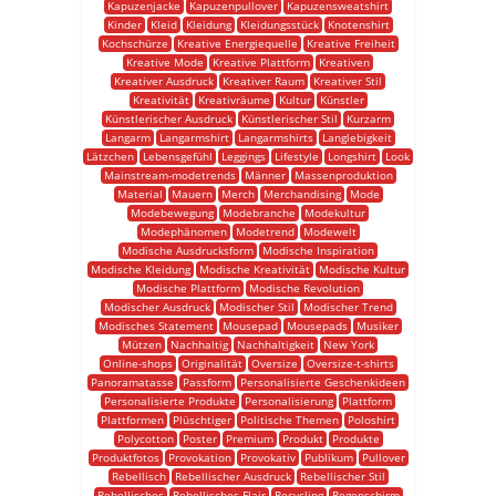
Kapuzenjacke
Kapuzenpullover
Kapuzensweatshirt
Kinder
Kleid
Kleidung
Kleidungsstück
Knotenshirt
Kochschürze
Kreative Energiequelle
Kreative Freiheit
Kreative Mode
Kreative Plattform
Kreativen
Kreativer Ausdruck
Kreativer Raum
Kreativer Stil
Kreativität
Kreativräume
Kultur
Künstler
Künstlerischer Ausdruck
Künstlerischer Stil
Kurzarm
Langarm
Langarmshirt
Langarmshirts
Langlebigkeit
Lätzchen
Lebensgefühl
Leggings
Lifestyle
Longshirt
Look
Mainstream-modetrends
Männer
Massenproduktion
Material
Mauern
Merch
Merchandising
Mode
Modebewegung
Modebranche
Modekultur
Modephänomen
Modetrend
Modewelt
Modische Ausdrucksform
Modische Inspiration
Modische Kleidung
Modische Kreativität
Modische Kultur
Modische Plattform
Modische Revolution
Modischer Ausdruck
Modischer Stil
Modischer Trend
Modisches Statement
Mousepad
Mousepads
Musiker
Mützen
Nachhaltig
Nachhaltigkeit
New York
Online-shops
Originalität
Oversize
Oversize-t-shirts
Panoramatasse
Passform
Personalisierte Geschenkideen
Personalisierte Produkte
Personalisierung
Plattform
Plattformen
Plüschtiger
Politische Themen
Poloshirt
Polycotton
Poster
Premium
Produkt
Produkte
Produktfotos
Provokation
Provokativ
Publikum
Pullover
Rebellisch
Rebellischer Ausdruck
Rebellischer Stil
Rebellisches
Rebellisches Flair
Recycling
Regenschirm