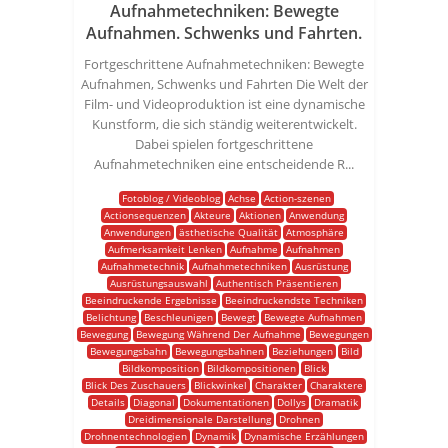
Aufnahmetechniken: Bewegte
Aufnahmen. Schwenks und Fahrten.
Fortgeschrittene Aufnahmetechniken: Bewegte
Aufnahmen, Schwenks und Fahrten Die Welt der
Film- und Videoproduktion ist eine dynamische
Kunstform, die sich ständig weiterentwickelt.
Dabei spielen fortgeschrittene
Aufnahmetechniken eine entscheidende R...
Fotoblog / Videoblog
Achse
Action-szenen
Actionsequenzen
Akteure
Aktionen
Anwendung
Anwendungen
ästhetische Qualität
Atmosphäre
Aufmerksamkeit Lenken
Aufnahme
Aufnahmen
Aufnahmetechnik
Aufnahmetechniken
Ausrüstung
Ausrüstungsauswahl
Authentisch Präsentieren
Beeindruckende Ergebnisse
Beeindruckendste Techniken
Belichtung
Beschleunigen
Bewegt
Bewegte Aufnahmen
Bewegung
Bewegung Während Der Aufnahme
Bewegungen
Bewegungsbahn
Bewegungsbahnen
Beziehungen
Bild
Bildkomposition
Bildkompositionen
Blick
Blick Des Zuschauers
Blickwinkel
Charakter
Charaktere
Details
Diagonal
Dokumentationen
Dollys
Dramatik
Dreidimensionale Darstellung
Drohnen
Drohnentechnologien
Dynamik
Dynamische Erzählungen