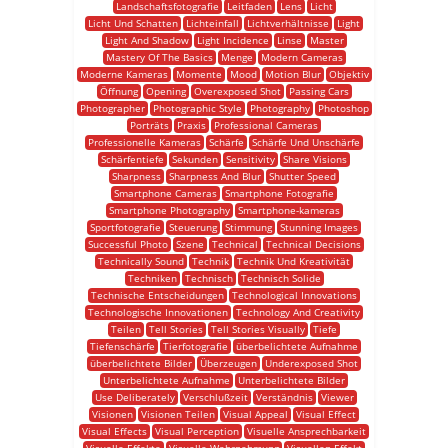
Landschaftsfotografie
Leitfaden
Lens
Licht
Licht Und Schatten
Lichteinfall
Lichtverhältnisse
Light
Light And Shadow
Light Incidence
Linse
Master
Mastery Of The Basics
Menge
Modern Cameras
Moderne Kameras
Momente
Mood
Motion Blur
Objektiv
Öffnung
Opening
Overexposed Shot
Passing Cars
Photographer
Photographic Style
Photography
Photoshop
Porträts
Praxis
Professional Cameras
Professionelle Kameras
Schärfe
Schärfe Und Unschärfe
Schärfentiefe
Sekunden
Sensitivity
Share Visions
Sharpness
Sharpness And Blur
Shutter Speed
Smartphone Cameras
Smartphone Fotografie
Smartphone Photography
Smartphone-kameras
Sportfotografie
Steuerung
Stimmung
Stunning Images
Successful Photo
Szene
Technical
Technical Decisions
Technically Sound
Technik
Technik Und Kreativität
Techniken
Technisch
Technisch Solide
Technische Entscheidungen
Technological Innovations
Technologische Innovationen
Technology And Creativity
Teilen
Tell Stories
Tell Stories Visually
Tiefe
Tiefenschärfe
Tierfotografie
überbelichtete Aufnahme
überbelichtete Bilder
Überzeugen
Underexposed Shot
Unterbelichtete Aufnahme
Unterbelichtete Bilder
Use Deliberately
Verschlußzeit
Verständnis
Viewer
Visionen
Visionen Teilen
Visual Appeal
Visual Effect
Visual Effects
Visual Perception
Visuelle Ansprechbarkeit