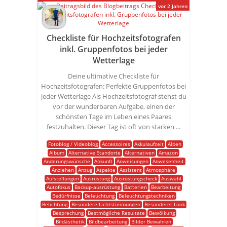
vor 2 Jahren
Checkliste für Hochzeitsfotografen
inkl. Gruppenfotos bei jeder
Wetterlage
Deine ultimative Checkliste für
Hochzeitsfotografen: Perfekte Gruppenfotos bei
jeder Wetterlage Als Hochzeitsfotograf stehst du
vor der wunderbaren Aufgabe, einen der
schönsten Tage im Leben eines Paares
festzuhalten. Dieser Tag ist oft von starken ...
Fotoblog / Videoblog
Accessoires
Akkulaufzeit
Alben
Album
Alternative Standorte
Alternativen
Amazon
Änderungswünsche
Ankunft
Anweisungen
Anwesenheit
Anziehen
Anzug
Aspekte
Assistent
Atmosphäre
Aufstellungen
Ausrüstung
Ausrüstungscheck
Auswahl
Autofokus
Backup-ausrüstung
Batterien
Bearbeitung
Bedürfnisse
Beleuchtung
Beleuchtungstechniken
Belichtung
Besondere Lichtstimmungen
Besonderer Look
Besprechung
Bestmögliche Resultate
Bewölkung
Bildästhetik
Bildbearbeitung
Bilder Bewahren