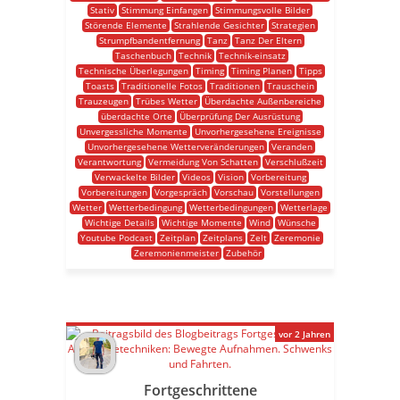
Stativ
Stimmung Einfangen
Stimmungsvolle Bilder
Störende Elemente
Strahlende Gesichter
Strategien
Strumpfbandentfernung
Tanz
Tanz Der Eltern
Taschenbuch
Technik
Technik-einsatz
Technische Überlegungen
Timing
Timing Planen
Tipps
Toasts
Traditionelle Fotos
Traditionen
Trauschein
Trauzeugen
Trübes Wetter
Überdachte Außenbereiche
überdachte Orte
Überprüfung Der Ausrüstung
Unvergessliche Momente
Unvorhergesehene Ereignisse
Unvorhergesehene Wetterveränderungen
Veranden
Verantwortung
Vermeidung Von Schatten
Verschlußzeit
Verwackelte Bilder
Videos
Vision
Vorbereitung
Vorbereitungen
Vorgespräch
Vorschau
Vorstellungen
Wetter
Wetterbedingung
Wetterbedingungen
Wetterlage
Wichtige Details
Wichtige Momente
Wind
Wünsche
Youtube Podcast
Zeitplan
Zeitplans
Zelt
Zeremonie
Zeremonienmeister
Zubehör
vor 2 Jahren
Fortgeschrittene