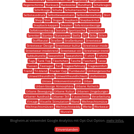
Regenschirme
Rucksack
Rucksäcke
Rundhals
Schalkragen
Schriftzüge
Schuhe
Schultertasche
Schürze
Selbstausdruck
Selbstbewusstsein
Selbstdarstellung
Shirt
Shop
Slim
Slogan
Snapback
Snapback-hut
Snapback-kappen
Sneaker
Sofa-kissenbezüge
Sofakissenbezug
Soziale
Sporttasche
Spreadshirt
Sprenkel
Stanley
Statement
Stella
Stil
Stile
Stilen
Stoffbeutel
Straßen
Straßenkunst
Streetwear
Streetwear Design
Streetwear-kultur
Streetwear-mode
Streetwear-modetrend
Streetwear-stil
Streetwear-trend
Subkulturelle
Sweatshirt
Sweatshirts
T-shirt
T-shirts
Tags
Tank Top
Täschchen
Tasche
Taschen
Tasse
Tassen
Teenager
Teil
Trageerfahrung
Tragekomfort
Trend
Tri-blend
Trucker Cap
Turnbeutel
Umhängetasche
Umweltfreundlich
Umweltfreundlichkeit
Uniformität
Unisex
Unkonventionalität
Urban
Urban-lässige Atmosphäre
Urbane Ästhetik
Urbane Bewegung
Urbane Kultur
Urbanen Umgebungen
Urbaner Ausdruck
Urbaner Stil
V-ausschnitt
Verarbeitung
Vintage
Visuelle Stimulation
Wand
Weihnachtsmütze
Weihnachtsmützen
Weihnachtsteddy
Werke
Workwear
Wurzeln
Blogheim.at verwendet Google Analytics mit Opt-Out Option.
mehr Infos.
Einverstanden