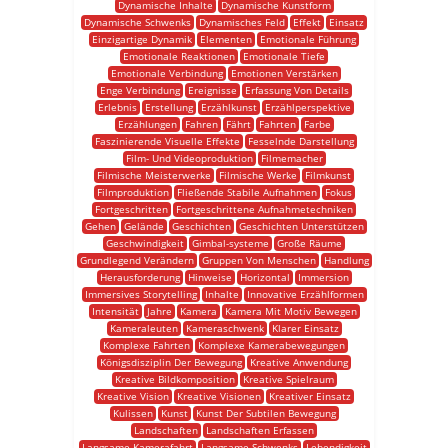
Dynamische Inhalte
Dynamische Kunstform
Dynamische Schwenks
Dynamisches Feld
Effekt
Einsatz
Einzigartige Dynamik
Elementen
Emotionale Führung
Emotionale Reaktionen
Emotionale Tiefe
Emotionale Verbindung
Emotionen Verstärken
Enge Verbindung
Ereignisse
Erfassung Von Details
Erlebnis
Erstellung
Erzählkunst
Erzählperspektive
Erzählungen
Fahren
Fährt
Fahrten
Farbe
Faszinierende Visuelle Effekte
Fesselnde Darstellung
Film- Und Videoproduktion
Filmemacher
Filmische Meisterwerke
Filmische Werke
Filmkunst
Filmproduktion
Fließende Stabile Aufnahmen
Fokus
Fortgeschritten
Fortgeschrittene Aufnahmetechniken
Gehen
Gelände
Geschichten
Geschichten Unterstützen
Geschwindigkeit
Gimbal-systeme
Große Räume
Grundlegend Verändern
Gruppen Von Menschen
Handlung
Herausforderung
Hinweise
Horizontal
Immersion
Immersives Storytelling
Inhalte
Innovative Erzählformen
Intensität
Jahre
Kamera
Kamera Mit Motiv Bewegen
Kameraleuten
Kameraschwenk
Klarer Einsatz
Komplexe Fahrten
Komplexe Kamerabewegungen
Königsdisziplin Der Bewegung
Kreative Anwendung
Kreative Bildkomposition
Kreative Spielraum
Kreative Vision
Kreative Visionen
Kreativer Einsatz
Kulissen
Kunst
Kunst Der Subtilen Bewegung
Landschaften
Landschaften Erfassen
Langsame Kamerafahrt
Langsame Schwenks
Lebendigkeit