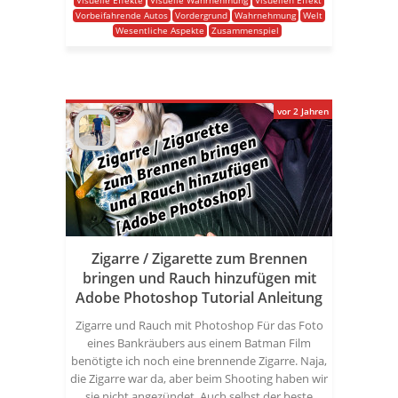
Visuelle Effekte
Visuelle Wahrnehmung
Visuellen Effekt
Vorbeifahrende Autos
Vordergrund
Wahrnehmung
Welt
Wesentliche Aspekte
Zusammenspiel
vor 2 Jahren
Zigarre / Zigarette zum Brennen
bringen und Rauch hinzufügen mit
Adobe Photoshop Tutorial Anleitung
Zigarre und Rauch mit Photoshop Für das Foto
eines Bankräubers aus einem Batman Film
benötigte ich noch eine brennende Zigarre. Naja,
die Zigarre war da, aber beim Shooting haben wir
sie nicht angezündet. Auch selbst der beste