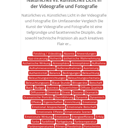
Natürliches vs. künstliches Licht in
der Videografie und Fotografie
Natürliches vs. Künstliches Licht in der Videografie
und Fotografie: Ein Umfassender Vergleich Die
Kunst der Videografie und Fotografie ist eine
tiefgründige und facettenreiche Disziplin, die
sowohl technische Präzision als auch kreatives
Flair er...
Fotoblog / Videoblog
Akzente
Anwendungen
App-steuerung
Ästhetik
ästhetische Wahrnehmung
Ästhetische Wirkung
Atmosphäre
Atmosphären
Aufnahme
Aufnahmesessions
Außenaufnahmen
Ausrüstung
Authentizität
Balance
Bedingungen
Beleuchtung
Beleuchtungseinrichtungen
Beleuchtungsschemata
Beleuchtungssets
Blaue Stunde
Blitzgeräte
Botschaft
Buch
Budget
Business
Dauerlichter
Diffuse Qualität
Diffusoren
Dimmbar
Direkt
Distanz
Dramatik
Dramatische Porträts
Durchführung
Dynamik
Dynamisch
Effekte
Eigenschaften
Einrichtung
Emotional
Emotional Ansprechend
Emotionale Botschaft
Emotionale Effekte
Emotionale Szenen
Emotionale Wirkung
Emotionen
Energieeffizienz
Erfolg
Farbe
Farbfilter
Farbgebung
Farbtemperatur
Farbtemperaturen
Filmen
Flexibilität
Fortschritte