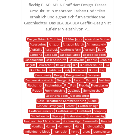
fleckig BLABLABLA Graffitiart Design. Dieses
Produkt ist in mehreren Farben und Stilen
erhältlich und eignet sich für verschiedene
Geschlechter. Das BLA BLA BLA Graffiti-Design ist
auf einer Vielzahl von P...
Design Shirts & Clothing
1980er Jahre
Abstrakte Motive
Accessoires
Amazon
Amazon Merch
Atmungsaktiv
Auffällig
Ausdruck
Ausdrucksform
Auswahl
Baby
Bandana
Baseball
Baseballkappe
Baseballkappen
Baseballshirt
Baseballshirts
Baumwolle
Beanie
Beanies
Begriff
Beliebtheit
Bewegung
Bio
Bio-materialien
Bla
Bla Bla Bla
Blablabla
Body
Botschaft
Bunte
Cap
Community
Design
Design-kultur
Designer
Designer-kreativität
Einzigartig
Essenz
Farben
Fashion
Fischerhut
Fischerhüte
Fit
Flair
Fleckig
Fleecejacke
Frauen
Funktionsshirt
Gebäude
Gemeinschaft
Geschenkideen
Geschlechter
Gesellschaftliche Kommentierung
Global
Globale Bewegung
Graffiti
Graffiti-design
Graffiti-elemente
Graffiti-kunst
Graffitiart
Graphity
Gürteltasche
Hip-hop
Hip-hop-kultur
Hochwertig
Hochwertige Materialien
Hochwertiger Baumwolle
Hoodie
Hoodies
Humor
Humorvoll
Hund
Individualität
Individuelle Mode
Inspiration
Ironie
Jersey
Jugendkultur