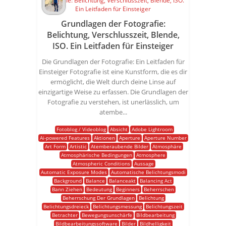
Grundlagen der Fotografie:
Belichtung, Verschlusszeit, Blende,
ISO. Ein Leitfaden für Einsteiger
Die Grundlagen der Fotografie: Ein Leitfaden für
Einsteiger Fotografie ist eine Kunstform, die es dir
ermöglicht, die Welt durch deine Linse auf
einzigartige Weise zu erfassen. Die Grundlagen der
Fotografie zu verstehen, ist unerlässlich, um
atembe...
Fotoblog / Videoblog
Absicht
Adobe Lightroom
Ai-powered Features
Aktionen
Aperture
Aperture Number
Art Form
Artistic
Atemberaubende Bilder
Atmosphäre
Atmosphärische Bedingungen
Atmosphere
Atmospheric Conditions
Aussage
Automatic Exposure Modes
Automatische Belichtungsmodi
Background
Balance
Balanceakt
Balancing Act
Bann Ziehen
Bedeutung
Beginners
Beherrschen
Beherrschung Der Grundlagen
Belichtung
Belichtungsdreieck
Belichtungsmessung
Belichtungszeit
Betrachter
Bewegungsunschärfe
Bildbearbeitung
Bildbearbeitungssoftware
Bilder
Bildhelligkeit