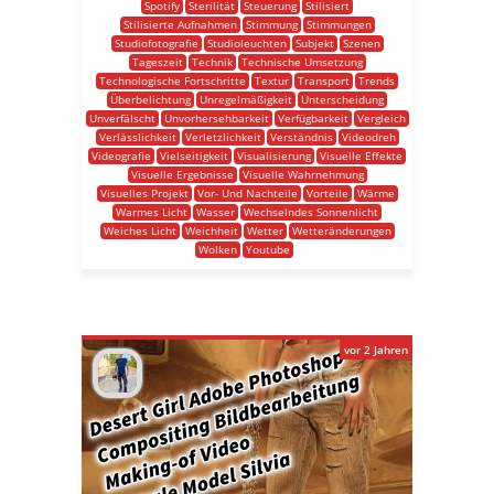
Spotify
Sterilität
Steuerung
Stilisiert
Stilisierte Aufnahmen
Stimmung
Stimmungen
Studiofotografie
Studioleuchten
Subjekt
Szenen
Tageszeit
Technik
Technische Umsetzung
Technologische Fortschritte
Textur
Transport
Trends
Überbelichtung
Unregelmäßigkeit
Unterscheidung
Unverfälscht
Unvorhersehbarkeit
Verfügbarkeit
Vergleich
Verlässlichkeit
Verletzlichkeit
Verständnis
Videodreh
Videografie
Vielseitigkeit
Visualisierung
Visuelle Effekte
Visuelle Ergebnisse
Visuelle Wahrnehmung
Visuelles Projekt
Vor- Und Nachteile
Vorteile
Wärme
Warmes Licht
Wasser
Wechselndes Sonnenlicht
Weiches Licht
Weichheit
Wetter
Wetteränderungen
Wolken
Youtube
vor 2 Jahren