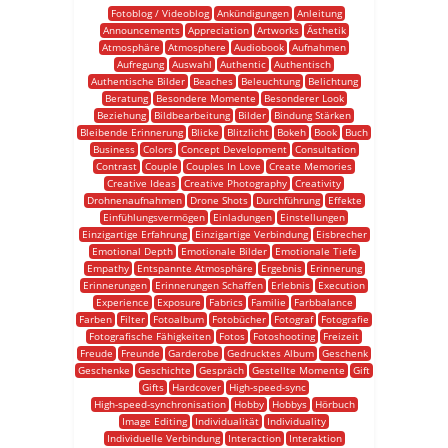
Fotoblog / Videoblog
Ankündigungen
Anleitung
Announcements
Appreciation
Artworks
Ästhetik
Atmosphäre
Atmosphere
Audiobook
Aufnahmen
Aufregung
Auswahl
Authentic
Authentisch
Authentische Bilder
Beaches
Beleuchtung
Belichtung
Beratung
Besondere Momente
Besonderer Look
Beziehung
Bildbearbeitung
Bilder
Bindung Stärken
Bleibende Erinnerung
Blicke
Blitzlicht
Bokeh
Book
Buch
Business
Colors
Concept Development
Consultation
Contrast
Couple
Couples In Love
Create Memories
Creative Ideas
Creative Photography
Creativity
Drohnenaufnahmen
Drone Shots
Durchführung
Effekte
Einfühlungsvermögen
Einladungen
Einstellungen
Einzigartige Erfahrung
Einzigartige Verbindung
Eisbrecher
Emotional Depth
Emotionale Bilder
Emotionale Tiefe
Empathy
Entspannte Atmosphäre
Ergebnis
Erinnerung
Erinnerungen
Erinnerungen Schaffen
Erlebnis
Execution
Experience
Exposure
Fabrics
Familie
Farbbalance
Farben
Filter
Fotoalbum
Fotobücher
Fotograf
Fotografie
Fotografische Fähigkeiten
Fotos
Fotoshooting
Freizeit
Freude
Freunde
Garderobe
Gedrucktes Album
Geschenk
Geschenke
Geschichte
Gespräch
Gestellte Momente
Gift
Gifts
Hardcover
High-speed-sync
High-speed-synchronisation
Hobby
Hobbys
Hörbuch
Image Editing
Individualität
Individuality
Individuelle Verbindung
Interaction
Interaktion