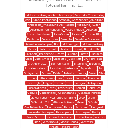
Fotograf kann nicht....
Bildbearbeitung Adobe Photoshop
Podcast / Video / Vlog
Add
Adobe Photoshop
Amazon
Angezündet
Anleitung
Anpassen
Anpassung Des Rauchs
Auflösung
Augen
Ausreichende Auflösung
Ausschneiden
Auswahl
Auswahlwerkzeug
Bankräuber
Batman
Batman Film
Belästigt
Beleuchtung
Bereiche
Bereiche Entfernen
Bereiche Verbergen
Bild
Bild Einfügen
Bildbearbeitung
Bilder
Blick Ins Buch
Blitzlicht
Brand
Brandstelle
Brennen
Brennende Zigarre
Burning
Bürste
Business
Cigar
Cigar Smoke
Cigarette
Deckkraft
Druckprojekte
Druckprojekten
Ebenenmasken
Erfahrung
Ergebnis
Experimentieren
Experimentierfreude
Exportieren
Eye
Fähigkeiten
Farben
Fehler
Feinabstimmung
Feuer
Film
Filmen
Filter-menü
Fire
Flame
Flamme
Flammen
Flash Light
Folgen
Format
Foto
Fotograf
Fotografie
Fotografieren
Fotos
Freistellen
Freizeit
Gebrauch
Geduld
Gegenstand
Gegenstände
Gesamteindruck
Gewünschter Realistischer Effekt
Glow
Glühen
Glühend-effekt
Glühend-effekts
Grund
Gründe
Gut Beleuchtet
Halloween
Handy
Hardcover
Helligkeit
Herausforderungen
Hintergrund
Hinzufügen
Hobby
In Brand Setzen
Ineinanderkopieren
Instructions
Internet
Jpeg
Kamerabild
Kindle Ebook
Kontraste
Kreativ Fotografieren