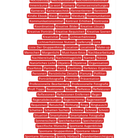
Hochzeitstag
Hochzeitstorte
Hochzeitstraditionen
Innenräume
Ja-wort
Kamera
Kameraeinstellungen
Kameras
Kameratechnik
Kennenlernen
Kenntnis
Kindle Ebook
Kleid
Kleider
Kleidung
Kommunikation
Kommunikationsmittel
Kontrast Erhöhen
Kontraste
Koordination
Kreative Bilder
Kreative Lösung
Kreative Porträts
Kreative Requisiten
Kreative Szenen
Kreativität
Kuss
Lichtverhältnisse
Lichtverhältnisse Nutzen
Lieferung
Liste
Liste Der Gruppenfotos
Location
Locations
Make-up
Menschen
Morgenlicht
Must-have-fotos
Nachbearbeitung
Nachbereitung
Nachmittagslicht
Namen
Nässe
Natürliches Licht
Objektiv
Objektive
Organisation
Paarfotos
Partner
Party
Pavillons
Perfektes Ergebnis
Personen
Persönliche Details
Planung
Polfilter
Porträtfotografie
Porträts
Präsentation
Professionelle Bearbeitung
Professionelle Fotografie
Profi Tipps
Reaktionen
Reden
Reflektor
Reflektoren
Reflexionen
Reflexionen Entfernen
Regen
Regenabdeckungen
Regenschirme
Regenwetter
Requisiten
Retusche
Richtung
Ringe
Ringtausch
Schatten
Schatten Suchen
Schirme
Schnee
Schnitt
Situation
Smartphone
Smartphone Fotografie
Sonnenschein
Speicherkarten
Speicherplatz
Spezifische Wünsche
Spontane Augenblicke
Spontane Gruppenfotos
Spontane Ideen
Spontane Momente
Spotify Hörbuch
Standortbesichtigung