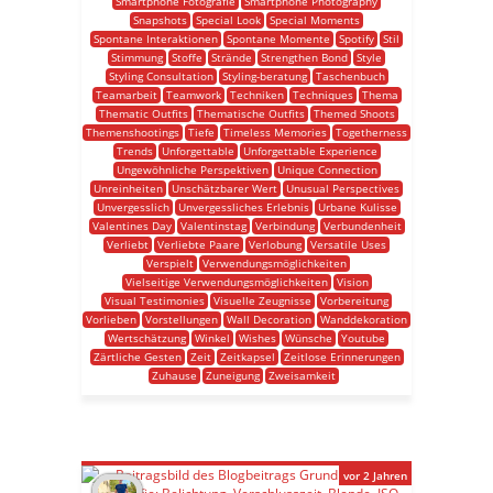
Smartphone Fotografie
Smartphone Photography
Snapshots
Special Look
Special Moments
Spontane Interaktionen
Spontane Momente
Spotify
Stil
Stimmung
Stoffe
Strände
Strengthen Bond
Style
Styling Consultation
Styling-beratung
Taschenbuch
Teamarbeit
Teamwork
Techniken
Techniques
Thema
Thematic Outfits
Thematische Outfits
Themed Shoots
Themenshootings
Tiefe
Timeless Memories
Togetherness
Trends
Unforgettable
Unforgettable Experience
Ungewöhnliche Perspektiven
Unique Connection
Unreinheiten
Unschätzbarer Wert
Unusual Perspectives
Unvergesslich
Unvergessliches Erlebnis
Urbane Kulisse
Valentines Day
Valentinstag
Verbindung
Verbundenheit
Verliebt
Verliebte Paare
Verlobung
Versatile Uses
Verspielt
Verwendungsmöglichkeiten
Vielseitige Verwendungsmöglichkeiten
Vision
Visual Testimonies
Visuelle Zeugnisse
Vorbereitung
Vorlieben
Vorstellungen
Wall Decoration
Wanddekoration
Wertschätzung
Winkel
Wishes
Wünsche
Youtube
Zärtliche Gesten
Zeit
Zeitkapsel
Zeitlose Erinnerungen
Zuhause
Zuneigung
Zweisamkeit
vor 2 Jahren