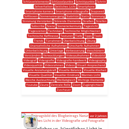
Schlüsselelemente
Schlüsselpunkte
Schnittpunkte
Schritt
Sehverhalten
Seitliches Licht
Smartphone
Smartphone-kamera
Smartphone-videografie
Snapseed
Softboxen
Sonnenuntergang
Stabilität
Stativ
Stimmung
Stimmung Verstärken
Störende Elemente
Straßen
Streifen
Subscribe
Szene
Szenenerkennung
Tageslicht
Tageszeiten
Techniken
Technische Möglichkeiten
Technische Raffinesse
Texturen
Tiefe
Tipps
Tools
Trends
Türrahmen
Überbelichtung
Übung
Unansehnliche Aufnahmen
Unscharfe Aufnahmen
Unterbelichtung
Unterlage
Verbesserung
Verschönern
Verständnis
Verwacklungen
Videoaufnahmen
Videobild
Videograf
Videografie
Videografie-handwerk
Videography
Videoqualität
Videorahmen
Videos
Visuell Ansprechend
Visuelle Anziehungskraft
Visuelle Balance
Visuelle Klarheit
Visuelle Qualität
Visueller Eindruck
Warmes Licht
Weiche Ausleuchtung
Weißabgleich
Wichtige Elemente
Youtube
Zäune
Zentrale Rolle
Zoom
Zugänglichkeit
Zuschauer
vor 2 Jahren