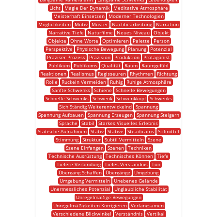
Licht
Magie Der Dynamik
Meditative Atmosphäre
Meisterhaft Einsetzen
Moderner Technologien
Möglichkeiten
Motiv
Muster
Nachbearbeitung
Narration
Narrative Tiefe
Naturfilme
Neues Niveau
Objekt
Objekte
Ohne Worte
Optimieren
Palette
Person
Perspektive
Physische Bewegung
Planung
Potenzial
Präziser Prozess
Präzision
Produktion
Protagonist
Publikum
Publikums
Qualität
Raum
Raumgefühl
Reaktionen
Realismus
Regisseuren
Rhythmen
Richtung
Rolle
Ruckeln Vermeiden
Ruhig
Ruhige Atmosphäre
Sanfte Schwenks
Schiene
Schnelle Bewegungen
Schnelle Schwenks
Schwenk
Schwenkkopf
Schwenks
Sich Ständig Weiterentwickelnd
Spannung
Spannung Aufbauen
Spannung Erzeugen
Spannung Steigern
Sprache
Stabil
Starkes Visuelles Erlebnis
Statische Aufnahmen
Stativ
Stative
Steadicams
Stilmittel
Stimmung
Struktur
Subtil Vermitteln
Szene
Szene Einfangen
Szenen
Techniken
Technische Ausrüstung
Technisches Können
Tiefe
Tiefere Verbindung
Tiefes Verständnis
Ton
Übergang Schaffen
Übergänge
Umgebung
Umgebung Vermitteln
Unebenes Gelände
Unermessliches Potenzial
Unglaubliche Stabilität
Unregelmäßige Bewegungen
Unregelmäßigkeiten Korrigieren
Verlangsamen
Verschiedene Blickwinkel
Verständnis
Vertikal