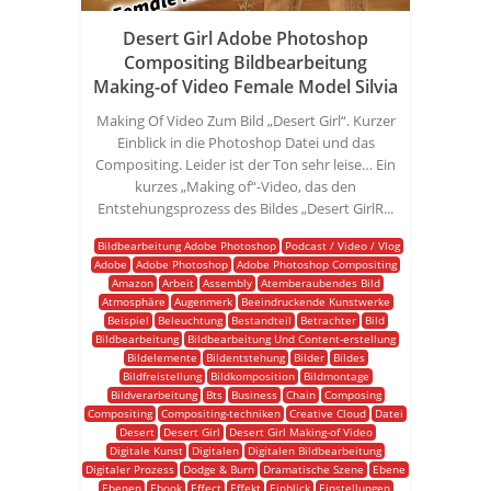
Desert Girl Adobe Photoshop
Compositing Bildbearbeitung
Making-of Video Female Model Silvia
Making Of Video Zum Bild „Desert Girl“. Kurzer
Einblick in die Photoshop Datei und das
Compositing. Leider ist der Ton sehr leise… Ein
kurzes „Making of“-Video, das den
Entstehungsprozess des Bildes „Desert GirlR...
Bildbearbeitung Adobe Photoshop
Podcast / Video / Vlog
Adobe
Adobe Photoshop
Adobe Photoshop Compositing
Amazon
Arbeit
Assembly
Atemberaubendes Bild
Atmosphäre
Augenmerk
Beeindruckende Kunstwerke
Beispiel
Beleuchtung
Bestandteil
Betrachter
Bild
Bildbearbeitung
Bildbearbeitung Und Content-erstellung
Bildelemente
Bildentstehung
Bilder
Bildes
Bildfreistellung
Bildkomposition
Bildmontage
Bildverarbeitung
Bts
Business
Chain
Composing
Compositing
Compositing-techniken
Creative Cloud
Datei
Desert
Desert Girl
Desert Girl Making-of Video
Digitale Kunst
Digitalen
Digitalen Bildbearbeitung
Digitaler Prozess
Dodge & Burn
Dramatische Szene
Ebene
Ebenen
Ebook
Effect
Effekt
Einblick
Einstellungen