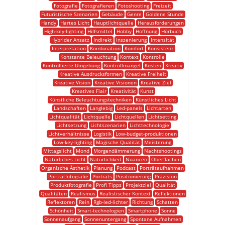
Fotografie
Fotografieren
Fotoshooting
Freizeit
Futuristische Szenarien
Gebäude
Genre
Goldene Stunde
Handy
Hartes Licht
Hauptlichtquelle
Herausforderungen
High-key-lighting
Hilfsmittel
Hobby
Hoffnung
Hörbuch
Hybrider Ansatz
Indirekt
Inszenierung
Intensität
Interpretation
Kombination
Komfort
Konsistenz
Konstante Beleuchtung
Kontext
Kontrolle
Kontrollierte Umgebung
Kontrollmangel
Kosten
Kreativ
Kreative Ausdrucksformen
Kreative Freiheit
Kreative Vision
Kreative Visionen
Kreative Ziel
Kreatives Flair
Kreativität
Kunst
Künstliche Beleuchtungstechniken
Künstliches Licht
Landschaften
Langlebig
Led-panels
Lichtarten
Lichtqualität
Lichtquelle
Lichtquellen
Lichtsetting
Lichtsetzung
Lichtszenarien
Lichttechnologie
Lichtverhältnisse
Logistik
Low-budget-produktionen
Low-key-lighting
Magische Qualität
Meisterung
Mittagslicht
Mond
Morgendämmerung
Nachtshootings
Natürliches Licht
Natürlichkeit
Nuancen
Oberflächen
Organische Ästhetik
Planung
Podcast
Porträtaufnahmen
Porträtfotografie
Porträts
Positionierung
Präzision
Produktfotografie
Profi Tipps
Projektziel
Qualität
Qualitäten
Realismus
Realistischer Kontext
Reflektionen
Reflektoren
Rein
Rgb-led-lichter
Richtung
Schatten
Schönheit
Smart-technologien
Smartphone
Sonne
Sonnenaufgang
Sonnenuntergang
Spontane Aufnahmen