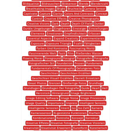
Bildqualität
Bildrauschen
Bildsensor
Blende
Blendenzahl
Breathtaking Images
Bright
Bruchteile
Camera Sensor
Captivate
Capture
Clarity
Colors And Contrasts
Concept
Control
Creative Effects
Creative Photography
Creative Visions
Dark
Depth
Depth Of Field
Dunkel
Dunkle Umgebungen
Eingefroren
Einsteiger
Einstellungen
Elemente
Emotionen
Empfindlichkeit
Erfassen
Essential Aspects
Expand Creativity
Experimentieren
Exposure
Exposure Triangle
F-zahl
Fähigkeiten
Farben Und Kontraste
Fascinating World
Faszinierende Welt
Fazit
Film
Fließendes Wasser
Flowing Water
Foreground
Fotograf
Fotografen
Fotografie
Fotografischer Stil
Foundation
Frozen
Fundament
Fundamentals Of Photography
Gelungenes Foto
Geschichten
Geschichten Erzählen
Geschichten Visuell Erzählen
Gezielt Einsetzen
Great Photos
Grenzen
Großartige Fotos
Grundlage
Grundlagen
Grundlagen Der Fotografie
Guide
Heart
Hell
Herzstück
Hintergrund
Image Brightness
Image Editing Software
Image Noise
Image Processing
Image Quality
Importance
Impress
Intelligent Sensors
Intelligente Sensoren
Intent
Iso
Iso Zahl
Kamera
Kamerasensor
Ki-gestützte Funktionen
Klarheit
Kombinationen
Kontrolle
Konzept
Korrektur
Kreative Effekte
Kreative Fotografie
Kreative Visionen
Kreativität
Kreativität Erweitern
Kunstform
Künstlerisch