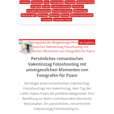
Texture
Textures
Ton
Totenkopf
Tutorial
Überblendung
Umgang
Video
Videoerstellung
Visionen
Visuelle Gestaltung
Visuelle Inhalte
Werkzeuge
Werkzeugen
Wirkung
Woman
Wüste
Wüstenlandschaft
Youtube
Youtube Video
vor 2 Jahren
Persönliches romantisches
Valentinstag Fotoshooting mit
unvergesslichen Momenten von
Fotografen für Paare
Die Magie eines romantischen Valentinstag-
Fotoshootings Am Valentinstag, dem Tag der
Liebe, haben Paare die perfekte Gelegenheit, ihre
Beziehung zu feiern und besondere Momente
festzuhalten. Ein persönliches, romantisches
Valentinstag-Fotoshooting bi...