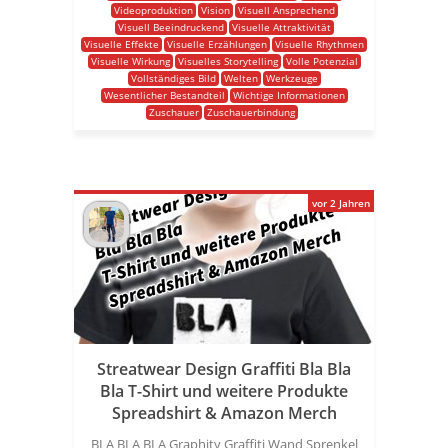
Videoproduktion
Vision
Visuell Ansprechend
Visuell Beeindruckend
Visuelle Attraktivität
Visuelle Effekte
Visuelle Erzählungen
Visuelle Rhythmen
Visuelle Wirkung
Visuelles Storytelling
Volle Potenzial
Vollständiges Bild
Welten
Werkzeuge
Wesentlicher Bestandteil
Wichtige Informationen
Zuschauer
Zuschauerbindung
vor 2 Jahren
Streatwear Design Graffiti Bla Bla
Bla T-Shirt und weitere Produkte
Spreadshirt & Amazon Merch
BLA BLA BLA Graphity Graffiti Wand Sprenkel