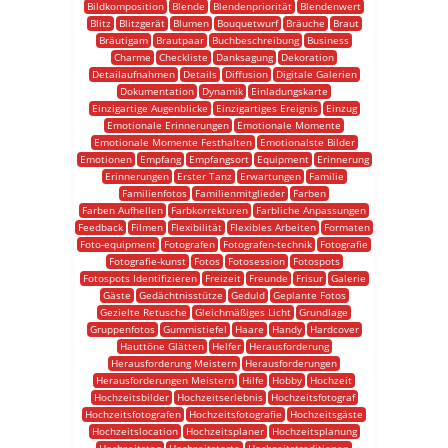
Bildkomposition
Blende
Blendenpriorität
Blendenwert
Blitz
Blitzgerät
Blumen
Bouquetwurf
Bräuche
Braut
Bräutigam
Brautpaar
Buchbeschreibung
Business
Charme
Checkliste
Danksagung
Dekoration
Detailaufnahmen
Details
Diffusion
Digitale Galerien
Dokumentation
Dynamik
Einladungskarte
Einzigartige Augenblicke
Einzigartiges Ereignis
Einzug
Emotionale Erinnerungen
Emotionale Momente
Emotionale Momente Festhalten
Emotionalste Bilder
Emotionen
Empfang
Empfangsort
Equipment
Erinnerung
Erinnerungen
Erster Tanz
Erwartungen
Familie
Familienfotos
Familienmitglieder
Farben
Farben Aufhellen
Farbkorrekturen
Farbliche Anpassungen
Feedback
Filmen
Flexibilität
Flexibles Arbeiten
Formaten
Foto-equipment
Fotografen
Fotografen-technik
Fotografie
Fotografie-kunst
Fotos
Fotosession
Fotospots
Fotospots Identifizieren
Freizeit
Freunde
Frisur
Galerie
Gäste
Gedächtnisstütze
Geduld
Geplante Fotos
Gezielte Retusche
Gleichmäßiges Licht
Grundlage
Gruppenfotos
Gummistiefel
Haare
Handy
Hardcover
Hauttöne Glätten
Helfer
Herausforderung
Herausforderung Meistern
Herausforderungen
Herausforderungen Meistern
Hilfe
Hobby
Hochzeit
Hochzeitsbilder
Hochzeitserlebnis
Hochzeitsfotograf
Hochzeitsfotografen
Hochzeitsfotografie
Hochzeitsgäste
Hochzeitslocation
Hochzeitsplaner
Hochzeitsplanung