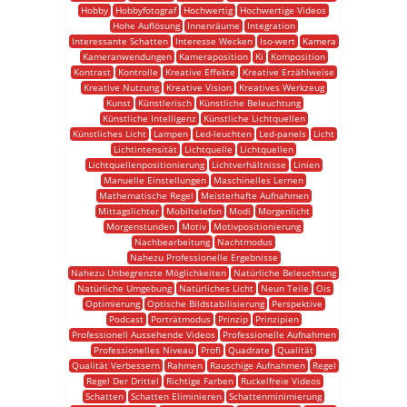
Hobby
Hobbyfotograf
Hochwertig
Hochwertige Videos
Hohe Auflösung
Innenräume
Integration
Interessante Schatten
Interesse Wecken
Iso-wert
Kamera
Kameranwendungen
Kameraposition
Ki
Komposition
Kontrast
Kontrolle
Kreative Effekte
Kreative Erzählweise
Kreative Nutzung
Kreative Vision
Kreatives Werkzeug
Kunst
Künstlerisch
Künstliche Beleuchtung
Künstliche Intelligenz
Künstliche Lichtquellen
Künstliches Licht
Lampen
Led-leuchten
Led-panels
Licht
Lichtintensität
Lichtquelle
Lichtquellen
Lichtquellenpositionierung
Lichtverhältnisse
Linien
Manuelle Einstellungen
Maschinelles Lernen
Mathematische Regel
Meisterhafte Aufnahmen
Mittagslichter
Mobiltelefon
Modi
Morgenlicht
Morgenstunden
Motiv
Motivpositionierung
Nachbearbeitung
Nachtmodus
Nahezu Professionelle Ergebnisse
Nahezu Unbegrenzte Möglichkeiten
Natürliche Beleuchtung
Natürliche Umgebung
Natürliches Licht
Neun Teile
Ois
Optimierung
Optische Bildstabilisierung
Perspektive
Podcast
Porträtmodus
Prinzip
Prinzipien
Professionell Aussehende Videos
Professionelle Aufnahmen
Professionelles Niveau
Profi
Quadrate
Qualität
Qualität Verbessern
Rahmen
Rauschige Aufnahmen
Regel
Regel Der Drittel
Richtige Farben
Ruckelfreie Videos
Schatten
Schatten Eliminieren
Schattenminimierung