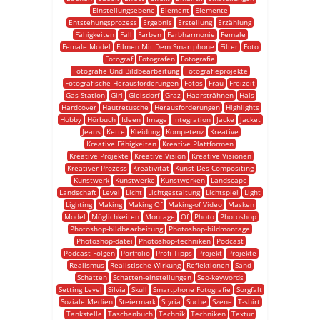
Einstellungsebene
Element
Elemente
Entstehungsprozess
Ergebnis
Erstellung
Erzählung
Fähigkeiten
Fall
Farben
Farbharmonie
Female
Female Model
Filmen Mit Dem Smartphone
Filter
Foto
Fotograf
Fotografen
Fotografie
Fotografie Und Bildbearbeitung
Fotografieprojekte
Fotografische Herausforderungen
Fotos
Frau
Freizeit
Gas Station
Girl
Gleisdorf
Graz
Haarsträhnen
Hals
Hardcover
Hautretusche
Herausforderungen
Highlights
Hobby
Hörbuch
Ideen
Image
Integration
Jacke
Jacket
Jeans
Kette
Kleidung
Kompetenz
Kreative
Kreative Fähigkeiten
Kreative Plattformen
Kreative Projekte
Kreative Vision
Kreative Visionen
Kreativer Prozess
Kreativität
Kunst Des Compositing
Kunstwerk
Kunstwerke
Kunstwerken
Landscape
Landschaft
Level
Licht
Lichtgestaltung
Lichtspiel
Light
Lighting
Making
Making Of
Making-of Video
Masken
Model
Möglichkeiten
Montage
Of
Photo
Photoshop
Photoshop-bildbearbeitung
Photoshop-bildmontage
Photoshop-datei
Photoshop-techniken
Podcast
Podcast Folgen
Portfolio
Profi Tipps
Projekt
Projekte
Realismus
Realistische Wirkung
Reflektionen
Sand
Schatten
Schatten-einstellungen
Seo-keywords
Setting Level
Silvia
Skull
Smartphone Fotografie
Sorgfalt
Soziale Medien
Steiermark
Styria
Suche
Szene
T-shirt
Tankstelle
Taschenbuch
Technik
Techniken
Textur