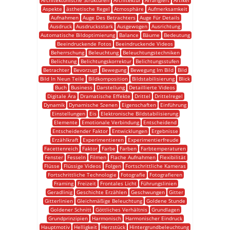
Architektonische Strukturen
Architektur
Arrangiert
Artikel
Aspekte
ästhetische Regel
Atmosphäre
Aufmerksamkeit
Aufnahmen
Auge Des Betrachters
Auge Für Details
Ausdruck
Ausdrucksstark
Ausgewogen
Ausrichtung
Automatische Bildoptimierung
Balance
Bäume
Bedeutung
Beeindruckende Fotos
Beeindruckende Videos
Beherrschung
Beleuchtung
Beleuchtungstechniken
Belichtung
Belichtungskorrektur
Belichtungsstufen
Betrachter
Bevorzugt
Bewegung
Bewegung Im Bild
Bild
Bild In Neun Teile
Bildkomposition
Bildstabilisierung
Blick
Buch
Business
Darstellung
Detaillierte Videos
Digitale Ära
Dramatische Effekte
Drittel
Drittelregel
Dynamik
Dynamische Szenen
Eigenschaften
Einführung
Einstellungen
Eis
Elektronische Bildstabilisierung
Elemente
Emotionale Verbindung
Entscheidend
Entscheidender Faktor
Entwicklungen
Ergebnisse
Erzählkraft
Experimentieren
Experimentierfreude
Facettenreich
Faktor
Farbe
Farben
Farbtemperaturen
Fenster
Fesseln
Filmen
Flache Aufnahmen
Flexibilität
Flüsse
Flüssige Videos
Folgen
Fortschrittliche Kameras
Fortschrittliche Technologie
Fotografie
Fotografieren
Framing
Freizeit
Frontales Licht
Führungslinien
Geradlinig
Geschichte Erzählen
Geschwungen
Gitter
Gitterlinien
Gleichmäßige Beleuchtung
Goldene Stunde
Goldener Schnitt
Göttliches Verhältnis
Grundlagen
Grundprinzipien
Harmonisch
Harmonischer Eindruck
Hauptmotiv
Helligkeit
Herzstück
Hintergrundbeleuchtung