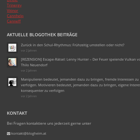
Trinergy
Vitinor
Cannhelp
Canneff
AKTUELLE BLOGOTHEK BEITRÄGE
Zurück in den Schul-Rhythmus: Frühzeitig umstellen oder nicht?
vor 2 Jahren
[REZENSION] Escape-Rätsel: Lenny Hunter – Der Feuer speiende Vulkan v
Thilo Neuendorf
vor 2 Jahren
Manipulieren bedeutet, jemanden dazu zu bringen, fremde Interessen zu
verfolgen. Motivieren bedeutet, jemanden dazu zu bringen, eigene Intere
konsequenter zu verfolgen
vor 2 Jahren
KONTAKT
Bei Fragen kontaktiere uns jederzeit gerne unter
kontakt@blogheim.at