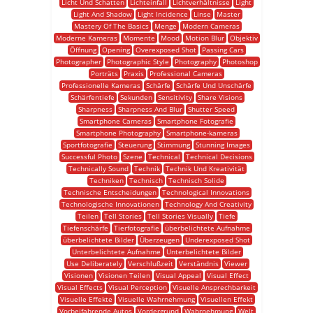
Licht Und Schatten
Lichteinfall
Lichtverhältnisse
Light
Light And Shadow
Light Incidence
Linse
Master
Mastery Of The Basics
Menge
Modern Cameras
Moderne Kameras
Momente
Mood
Motion Blur
Objektiv
Öffnung
Opening
Overexposed Shot
Passing Cars
Photographer
Photographic Style
Photography
Photoshop
Porträts
Praxis
Professional Cameras
Professionelle Kameras
Schärfe
Schärfe Und Unschärfe
Schärfentiefe
Sekunden
Sensitivity
Share Visions
Sharpness
Sharpness And Blur
Shutter Speed
Smartphone Cameras
Smartphone Fotografie
Smartphone Photography
Smartphone-kameras
Sportfotografie
Steuerung
Stimmung
Stunning Images
Successful Photo
Szene
Technical
Technical Decisions
Technically Sound
Technik
Technik Und Kreativität
Techniken
Technisch
Technisch Solide
Technische Entscheidungen
Technological Innovations
Technologische Innovationen
Technology And Creativity
Teilen
Tell Stories
Tell Stories Visually
Tiefe
Tiefenschärfe
Tierfotografie
überbelichtete Aufnahme
überbelichtete Bilder
Überzeugen
Underexposed Shot
Unterbelichtete Aufnahme
Unterbelichtete Bilder
Use Deliberately
Verschlußzeit
Verständnis
Viewer
Visionen
Visionen Teilen
Visual Appeal
Visual Effect
Visual Effects
Visual Perception
Visuelle Ansprechbarkeit
Visuelle Effekte
Visuelle Wahrnehmung
Visuellen Effekt
Vorbeifahrende Autos
Vordergrund
Wahrnehmung
Welt