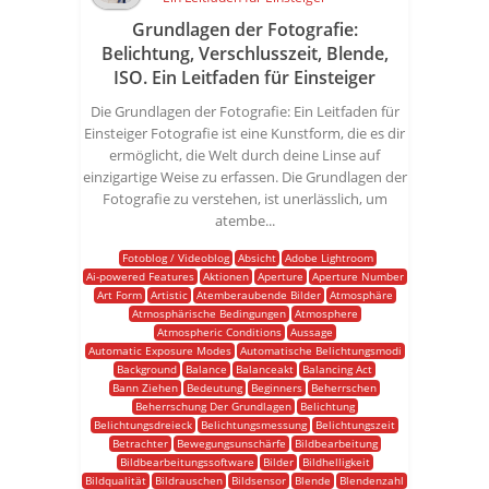
Grundlagen der Fotografie:
Belichtung, Verschlusszeit, Blende,
ISO. Ein Leitfaden für Einsteiger
Die Grundlagen der Fotografie: Ein Leitfaden für
Einsteiger Fotografie ist eine Kunstform, die es dir
ermöglicht, die Welt durch deine Linse auf
einzigartige Weise zu erfassen. Die Grundlagen der
Fotografie zu verstehen, ist unerlässlich, um
atembe...
Fotoblog / Videoblog
Absicht
Adobe Lightroom
Ai-powered Features
Aktionen
Aperture
Aperture Number
Art Form
Artistic
Atemberaubende Bilder
Atmosphäre
Atmosphärische Bedingungen
Atmosphere
Atmospheric Conditions
Aussage
Automatic Exposure Modes
Automatische Belichtungsmodi
Background
Balance
Balanceakt
Balancing Act
Bann Ziehen
Bedeutung
Beginners
Beherrschen
Beherrschung Der Grundlagen
Belichtung
Belichtungsdreieck
Belichtungsmessung
Belichtungszeit
Betrachter
Bewegungsunschärfe
Bildbearbeitung
Bildbearbeitungssoftware
Bilder
Bildhelligkeit
Bildqualität
Bildrauschen
Bildsensor
Blende
Blendenzahl