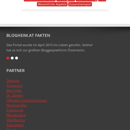
Wesentliche Aspekte
Zusammenspiel
BLOGHEIM.AT FAKTEN
Das Portal wurde im April 2015 ins Leben gerufen. Seither
hat es sich zur größten Bloggerplattform Österreichs
entwickelt.
Eigentlich heißt das Portal Blogheimat - doch alle sagen
PARTNER
nur Blogheim dazu. Die Domainendung .at sollte zum
Namen gehören, das hat aber absolut nicht funktioniert.
Opolum
:)
Armacura
Das Topblogranking wurde im Laufe der Zeit schon
Best Vital
Dr. Ziegler
mehrmals umgestellt, basiert aber nun endlich auf den
Offroad Communications
Besucherzahlen der Blogs.
Minerva Vita
Colostrum
Wanderbird
OneMantra
Schrankerl
Direkt