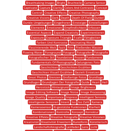
Breathtaking Images
Bright
Bruchteile
Camera Sensor
Captivate
Capture
Clarity
Colors And Contrasts
Concept
Control
Creative Effects
Creative Photography
Creative Visions
Dark
Depth
Depth Of Field
Dunkel
Dunkle Umgebungen
Eingefroren
Einsteiger
Einstellungen
Elemente
Emotionen
Empfindlichkeit
Erfassen
Essential Aspects
Expand Creativity
Experimentieren
Exposure
Exposure Triangle
F-zahl
Fähigkeiten
Farben Und Kontraste
Fascinating World
Faszinierende Welt
Fazit
Film
Fließendes Wasser
Flowing Water
Foreground
Fotograf
Fotografen
Fotografie
Fotografischer Stil
Foundation
Frozen
Fundament
Fundamentals Of Photography
Gelungenes Foto
Geschichten
Geschichten Erzählen
Geschichten Visuell Erzählen
Gezielt Einsetzen
Great Photos
Grenzen
Großartige Fotos
Grundlage
Grundlagen
Grundlagen Der Fotografie
Guide
Heart
Hell
Herzstück
Hintergrund
Image Brightness
Image Editing Software
Image Noise
Image Processing
Image Quality
Importance
Impress
Intelligent Sensors
Intelligente Sensoren
Intent
Iso
Iso Zahl
Kamera
Kamerasensor
Ki-gestützte Funktionen
Klarheit
Kombinationen
Kontrolle
Konzept
Korrektur
Kreative Effekte
Kreative Fotografie
Kreative Visionen
Kreativität
Kreativität Erweitern
Kunstform
Künstlerisch
Landschaftsfotografie
Leitfaden
Lens
Licht