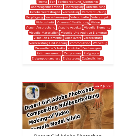
Thema
Ton
Tonbearbeitung
Übergänge
überzeugendes Video
Überzeugung
Unterhaltung
Urheberrechtsfragen
Verbreitung
Veröffentlichung
Verpflegung
Versicherungen
Videoinhalte
Videoprojekt
Videoschnitt
Videoveröffentlichung
Vision
Visuell Ansprechend
Visuelle Aspekte
Visuelle Elemente
Visuelle Materialien
Visuelle Und Auditive Elemente
Visuellen Elemente
Voice-overs
Vorbereitung
Vorbereitung Und Planung
Vorproduktion
Werkzeug
Wesentliche Schritte
Youtube
Zeichnungen
Zeitmanagement
Zeitplanung
Zielgruppe
Zielgruppenanalyse
Zielsetzung
Zugänglichkeit
vor 2 Jahren