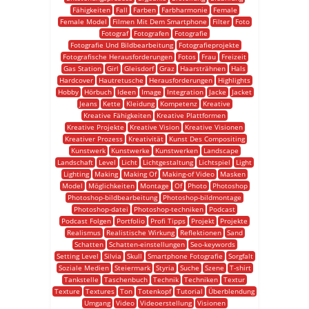
Fähigkeiten
Fall
Farben
Farbharmonie
Female
Female Model
Filmen Mit Dem Smartphone
Filter
Foto
Fotograf
Fotografen
Fotografie
Fotografie Und Bildbearbeitung
Fotografieprojekte
Fotografische Herausforderungen
Fotos
Frau
Freizeit
Gas Station
Girl
Gleisdorf
Graz
Haarsträhnen
Hals
Hardcover
Hautretusche
Herausforderungen
Highlights
Hobby
Hörbuch
Ideen
Image
Integration
Jacke
Jacket
Jeans
Kette
Kleidung
Kompetenz
Kreative
Kreative Fähigkeiten
Kreative Plattformen
Kreative Projekte
Kreative Vision
Kreative Visionen
Kreativer Prozess
Kreativität
Kunst Des Compositing
Kunstwerk
Kunstwerke
Kunstwerken
Landscape
Landschaft
Level
Licht
Lichtgestaltung
Lichtspiel
Light
Lighting
Making
Making Of
Making-of Video
Masken
Model
Möglichkeiten
Montage
Of
Photo
Photoshop
Photoshop-bildbearbeitung
Photoshop-bildmontage
Photoshop-datei
Photoshop-techniken
Podcast
Podcast Folgen
Portfolio
Profi Tipps
Projekt
Projekte
Realismus
Realistische Wirkung
Reflektionen
Sand
Schatten
Schatten-einstellungen
Seo-keywords
Setting Level
Silvia
Skull
Smartphone Fotografie
Sorgfalt
Soziale Medien
Steiermark
Styria
Suche
Szene
T-shirt
Tankstelle
Taschenbuch
Technik
Techniken
Textur
Texture
Textures
Ton
Totenkopf
Tutorial
Überblendung
Umgang
Video
Videoerstellung
Visionen