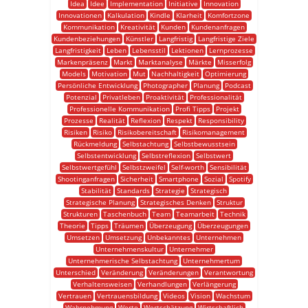
Idea
Idee
Implementation
Initiative
Innovation
Innovationen
Kalkulation
Kindle
Klarheit
Komfortzone
Kommunikation
Kreativität
Kunden
Kundenanfragen
Kundenbeziehungen
Künstler
Langfristig
Langfristige Ziele
Langfristigkeit
Leben
Lebensstil
Lektionen
Lernprozesse
Markenpräsenz
Markt
Marktanalyse
Märkte
Misserfolg
Models
Motivation
Mut
Nachhaltigkeit
Optimierung
Persönliche Entwicklung
Photographer
Planung
Podcast
Potenzial
Privatleben
Proaktivität
Professionalität
Professionelle Kommunikation
Profi Tipps
Projekt
Prozesse
Realität
Reflexion
Respekt
Responsibility
Risiken
Risiko
Risikobereitschaft
Risikomanagement
Rückmeldung
Selbstachtung
Selbstbewusstsein
Selbstentwicklung
Selbstreflexion
Selbstwert
Selbstwertgefühl
Selbstzweifel
Self-worth
Sensibilität
Shootinganfragen
Sicherheit
Smartphone
Sozial
Spotify
Stabilität
Standards
Strategie
Strategisch
Strategische Planung
Strategisches Denken
Struktur
Strukturen
Taschenbuch
Team
Teamarbeit
Technik
Theorie
Tipps
Träumen
Überzeugung
Überzeugungen
Umsetzen
Umsetzung
Unbekanntes
Unternehmen
Unternehmenskultur
Unternehmer
Unternehmerische Selbstachtung
Unternehmertum
Unterschied
Veränderung
Veränderungen
Verantwortung
Verhaltensweisen
Verhandlungen
Verlängerung
Vertrauen
Vertrauensbildung
Videos
Vision
Wachstum
Wahrnehmung
Werte
Wertschätzung
Wirtschaftlich