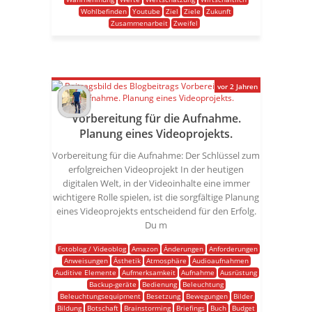
Wohlbefinden
Youtube
Ziel
Ziele
Zukunft
Zusammenarbeit
Zweifel
vor 2 Jahren
Vorbereitung für die Aufnahme.
Planung eines Videoprojekts.
Vorbereitung für die Aufnahme: Der Schlüssel zum
erfolgreichen Videoprojekt In der heutigen
digitalen Welt, in der Videoinhalte eine immer
wichtigere Rolle spielen, ist die sorgfältige Planung
eines Videoprojekts entscheidend für den Erfolg.
Du m
Fotoblog / Videoblog
Amazon
Änderungen
Anforderungen
Anweisungen
Ästhetik
Atmosphäre
Audioaufnahmen
Auditive Elemente
Aufmerksamkeit
Aufnahme
Ausrüstung
Backup-geräte
Bedienung
Beleuchtung
Beleuchtungsequipment
Besetzung
Bewegungen
Bilder
Bildung
Botschaft
Brainstorming
Briefings
Buch
Budget