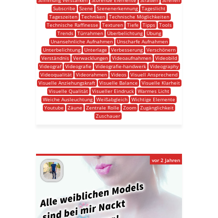
Stimmung Verstärken
Störende Elemente
Straßen
Streifen
Subscribe
Szene
Szenenerkennung
Tageslicht
Tageszeiten
Techniken
Technische Möglichkeiten
Technische Raffinesse
Texturen
Tiefe
Tipps
Tools
Trends
Türrahmen
Überbelichtung
Übung
Unansehnliche Aufnahmen
Unscharfe Aufnahmen
Unterbelichtung
Unterlage
Verbesserung
Verschönern
Verständnis
Verwacklungen
Videoaufnahmen
Videobild
Videograf
Videografie
Videografie-handwerk
Videography
Videoqualität
Videorahmen
Videos
Visuell Ansprechend
Visuelle Anziehungskraft
Visuelle Balance
Visuelle Klarheit
Visuelle Qualität
Visueller Eindruck
Warmes Licht
Weiche Ausleuchtung
Weißabgleich
Wichtige Elemente
Youtube
Zäune
Zentrale Rolle
Zoom
Zugänglichkeit
Zuschauer
vor 2 Jahren