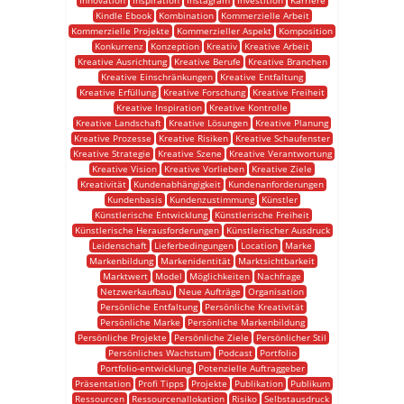
Innovation
Inspiration
Instagram
Investition
Karriere
Kindle Ebook
Kombination
Kommerzielle Arbeit
Kommerzielle Projekte
Kommerzieller Aspekt
Komposition
Konkurrenz
Konzeption
Kreativ
Kreative Arbeit
Kreative Ausrichtung
Kreative Berufe
Kreative Branchen
Kreative Einschränkungen
Kreative Entfaltung
Kreative Erfüllung
Kreative Forschung
Kreative Freiheit
Kreative Inspiration
Kreative Kontrolle
Kreative Landschaft
Kreative Lösungen
Kreative Planung
Kreative Prozesse
Kreative Risiken
Kreative Schaufenster
Kreative Strategie
Kreative Szene
Kreative Verantwortung
Kreative Vision
Kreative Vorlieben
Kreative Ziele
Kreativität
Kundenabhängigkeit
Kundenanforderungen
Kundenbasis
Kundenzustimmung
Künstler
Künstlerische Entwicklung
Künstlerische Freiheit
Künstlerische Herausforderungen
Künstlerischer Ausdruck
Leidenschaft
Lieferbedingungen
Location
Marke
Markenbildung
Markenidentität
Marktsichtbarkeit
Marktwert
Model
Möglichkeiten
Nachfrage
Netzwerkaufbau
Neue Aufträge
Organisation
Persönliche Entfaltung
Persönliche Kreativität
Persönliche Marke
Persönliche Markenbildung
Persönliche Projekte
Persönliche Ziele
Persönlicher Stil
Persönliches Wachstum
Podcast
Portfolio
Portfolio-entwicklung
Potenzielle Auftraggeber
Präsentation
Profi Tipps
Projekte
Publikation
Publikum
Ressourcen
Ressourcenallokation
Risiko
Selbstausdruck