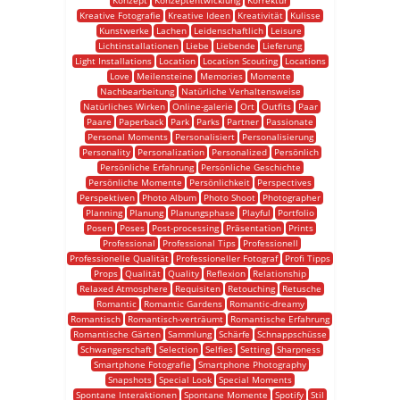
Konzept
Konzeptentwicklung
Korrektur
Kreative Fotografie
Kreative Ideen
Kreativität
Kulisse
Kunstwerke
Lachen
Leidenschaftlich
Leisure
Lichtinstallationen
Liebe
Liebende
Lieferung
Light Installations
Location
Location Scouting
Locations
Love
Meilensteine
Memories
Momente
Nachbearbeitung
Natürliche Verhaltensweise
Natürliches Wirken
Online-galerie
Ort
Outfits
Paar
Paare
Paperback
Park
Parks
Partner
Passionate
Personal Moments
Personalisiert
Personalisierung
Personality
Personalization
Personalized
Persönlich
Persönliche Erfahrung
Persönliche Geschichte
Persönliche Momente
Persönlichkeit
Perspectives
Perspektiven
Photo Album
Photo Shoot
Photographer
Planning
Planung
Planungsphase
Playful
Portfolio
Posen
Poses
Post-processing
Präsentation
Prints
Professional
Professional Tips
Professionell
Professionelle Qualität
Professioneller Fotograf
Profi Tipps
Props
Qualität
Quality
Reflexion
Relationship
Relaxed Atmosphere
Requisiten
Retouching
Retusche
Romantic
Romantic Gardens
Romantic-dreamy
Romantisch
Romantisch-verträumt
Romantische Erfahrung
Romantische Gärten
Sammlung
Schärfe
Schnappschüsse
Schwangerschaft
Selection
Selfies
Setting
Sharpness
Smartphone Fotografie
Smartphone Photography
Snapshots
Special Look
Special Moments
Spontane Interaktionen
Spontane Momente
Spotify
Stil