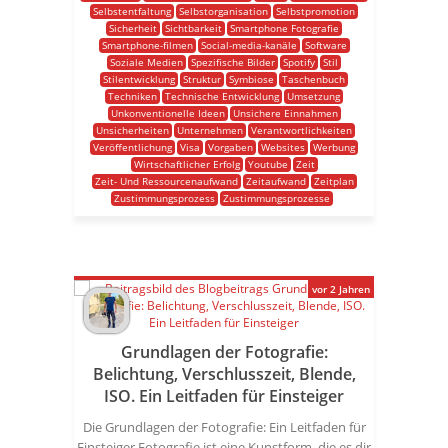
Selbstentfaltung
Selbstorganisation
Selbstpromotion
Sicherheit
Sichtbarkeit
Smartphone Fotografie
Smartphone-filmen
Social-media-kanäle
Software
Soziale Medien
Spezifische Bilder
Spotify
Stil
Stilentwicklung
Struktur
Symbiose
Taschenbuch
Techniken
Technische Entwicklung
Umsetzung
Unkonventionelle Ideen
Unsichere Einnahmen
Unsicherheiten
Unternehmen
Verantwortlichkeiten
Veröffentlichung
Visa
Vorgaben
Websites
Werbung
Wirtschaftlicher Erfolg
Youtube
Zeit
Zeit- Und Ressourcenaufwand
Zeitaufwand
Zeitplan
Zustimmungsprozess
Zustimmungsprozesse
vor 2 Jahren
Grundlagen der Fotografie:
Belichtung, Verschlusszeit, Blende,
ISO. Ein Leitfaden für Einsteiger
Die Grundlagen der Fotografie: Ein Leitfaden für
Einsteiger Fotografie ist eine Kunstform, die es dir