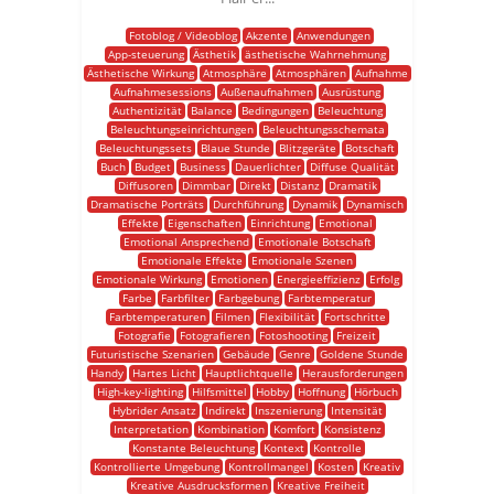
Fotoblog / Videoblog
Akzente
Anwendungen
App-steuerung
Ästhetik
ästhetische Wahrnehmung
Ästhetische Wirkung
Atmosphäre
Atmosphären
Aufnahme
Aufnahmesessions
Außenaufnahmen
Ausrüstung
Authentizität
Balance
Bedingungen
Beleuchtung
Beleuchtungseinrichtungen
Beleuchtungsschemata
Beleuchtungssets
Blaue Stunde
Blitzgeräte
Botschaft
Buch
Budget
Business
Dauerlichter
Diffuse Qualität
Diffusoren
Dimmbar
Direkt
Distanz
Dramatik
Dramatische Porträts
Durchführung
Dynamik
Dynamisch
Effekte
Eigenschaften
Einrichtung
Emotional
Emotional Ansprechend
Emotionale Botschaft
Emotionale Effekte
Emotionale Szenen
Emotionale Wirkung
Emotionen
Energieeffizienz
Erfolg
Farbe
Farbfilter
Farbgebung
Farbtemperatur
Farbtemperaturen
Filmen
Flexibilität
Fortschritte
Fotografie
Fotografieren
Fotoshooting
Freizeit
Futuristische Szenarien
Gebäude
Genre
Goldene Stunde
Handy
Hartes Licht
Hauptlichtquelle
Herausforderungen
High-key-lighting
Hilfsmittel
Hobby
Hoffnung
Hörbuch
Hybrider Ansatz
Indirekt
Inszenierung
Intensität
Interpretation
Kombination
Komfort
Konsistenz
Konstante Beleuchtung
Kontext
Kontrolle
Kontrollierte Umgebung
Kontrollmangel
Kosten
Kreativ
Kreative Ausdrucksformen
Kreative Freiheit