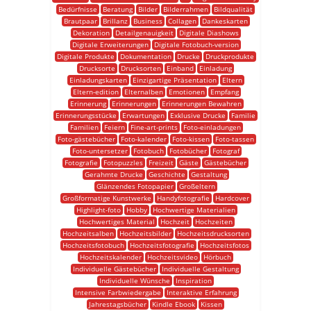
Bedürfnisse
Beratung
Bilder
Bilderrahmen
Bildqualität
Brautpaar
Brillanz
Business
Collagen
Dankeskarten
Dekoration
Detailgenauigkeit
Digitale Diashows
Digitale Erweiterungen
Digitale Fotobuch-version
Digitale Produkte
Dokumentation
Drucke
Druckprodukte
Drucksorte
Drucksorten
Einband
Einladung
Einladungskarten
Einzigartige Präsentation
Eltern
Eltern-edition
Elternalben
Emotionen
Empfang
Erinnerung
Erinnerungen
Erinnerungen Bewahren
Erinnerungsstücke
Erwartungen
Exklusive Drucke
Familie
Familien
Feiern
Fine-art-prints
Foto-einladungen
Foto-gästebücher
Foto-kalender
Foto-kissen
Foto-tassen
Foto-untersetzer
Fotobuch
Fotobücher
Fotograf
Fotografie
Fotopuzzles
Freizeit
Gäste
Gästebücher
Gerahmte Drucke
Geschichte
Gestaltung
Glänzendes Fotopapier
Großeltern
Großformatige Kunstwerke
Handyfotografie
Hardcover
Highlight-foto
Hobby
Hochwertige Materialien
Hochwertiges Material
Hochzeit
Hochzeiten
Hochzeitsalben
Hochzeitsbilder
Hochzeitsdrucksorten
Hochzeitsfotobuch
Hochzeitsfotografie
Hochzeitsfotos
Hochzeitskalender
Hochzeitsvideo
Hörbuch
Individuelle Gästebücher
Individuelle Gestaltung
Individuelle Wünsche
Inspiration
Intensive Farbwiedergabe
Interaktive Erfahrung
Jahrestagsbücher
Kindle Ebook
Kissen