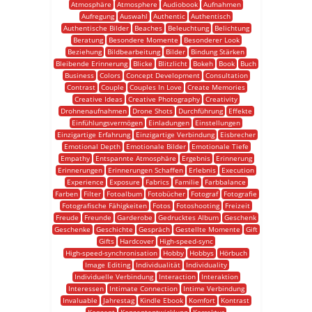
Atmosphäre
Atmosphere
Audiobook
Aufnahmen
Aufregung
Auswahl
Authentic
Authentisch
Authentische Bilder
Beaches
Beleuchtung
Belichtung
Beratung
Besondere Momente
Besonderer Look
Beziehung
Bildbearbeitung
Bilder
Bindung Stärken
Bleibende Erinnerung
Blicke
Blitzlicht
Bokeh
Book
Buch
Business
Colors
Concept Development
Consultation
Contrast
Couple
Couples In Love
Create Memories
Creative Ideas
Creative Photography
Creativity
Drohnenaufnahmen
Drone Shots
Durchführung
Effekte
Einfühlungsvermögen
Einladungen
Einstellungen
Einzigartige Erfahrung
Einzigartige Verbindung
Eisbrecher
Emotional Depth
Emotionale Bilder
Emotionale Tiefe
Empathy
Entspannte Atmosphäre
Ergebnis
Erinnerung
Erinnerungen
Erinnerungen Schaffen
Erlebnis
Execution
Experience
Exposure
Fabrics
Familie
Farbbalance
Farben
Filter
Fotoalbum
Fotobücher
Fotograf
Fotografie
Fotografische Fähigkeiten
Fotos
Fotoshooting
Freizeit
Freude
Freunde
Garderobe
Gedrucktes Album
Geschenk
Geschenke
Geschichte
Gespräch
Gestellte Momente
Gift
Gifts
Hardcover
High-speed-sync
High-speed-synchronisation
Hobby
Hobbys
Hörbuch
Image Editing
Individualität
Individuality
Individuelle Verbindung
Interaction
Interaktion
Interessen
Intimate Connection
Intime Verbindung
Invaluable
Jahrestag
Kindle Ebook
Komfort
Kontrast