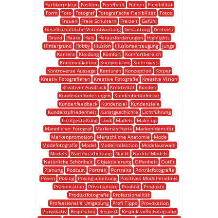
Farbkorrektur
Fashion
Feedback
Filmen
Flexibilität
Form
Foto
Fotograf
Fotografische Flexibilität
Fotos
Frauen
Freie Schultern
Freizeit
Gefühl
Gesellschaftliche Verantwortung
Gestaltung
Grenzen
Grund
Haare
Hals
Herausforderungen
Highlights
Hintergrund
Hobby
Illusion
Illusionserzeugung
Jungs
Kamera
Kleidung
Komfort
Komfortbereich
Kommunikation
Komposition
Kontrovers
Kontroverse Aussage
Konturen
Konzeption
Körper
Kreativ Fotografieren
Kreative Fotografie
Kreative Vision
Kreativer Ausdruck
Kreativität
Kunden
Kundenanforderungen
Kundenbedürfnisse
Kundenfeedback
Kundenziel
Kundenziele
Kundenzufriedenheit
Kunstgeschichte
Lichtführung
Lichtgestaltung
Look
Mädels
Make-up
Männlicher Fotograf
Markenästhetik
Markenidentität
Markenpromotion
Menschliche Anatomie
Mode
Modefotografie
Model
Model-selection
Modelauswahl
Models
Nachbearbeitung
Nackt
Nackte Models
Natürliche Schönheit
Objektivierung
Offenheit
Outfit
Planung
Podcast
Portrait
Portraits
Porträtfotografie
Posen
Posing
Posing-anleitung
Positives Model-erlebnis
Präsentation
Privatsphäre
Produkt
Produkte
Produktfotografie
Professionalität
Professionelle Umgebung
Profi Tipps
Provokation
Provokativ
Requisiten
Respekt
Respektvolle Fotografie