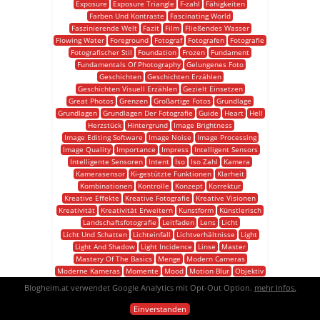
Exposure
Exposure Triangle
F-zahl
Fähigkeiten
Farben Und Kontraste
Fascinating World
Faszinierende Welt
Fazit
Film
Fließendes Wasser
Flowing Water
Foreground
Fotograf
Fotografen
Fotografie
Fotografischer Stil
Foundation
Frozen
Fundament
Fundamentals Of Photography
Gelungenes Foto
Geschichten
Geschichten Erzählen
Geschichten Visuell Erzählen
Gezielt Einsetzen
Great Photos
Grenzen
Großartige Fotos
Grundlage
Grundlagen
Grundlagen Der Fotografie
Guide
Heart
Hell
Herzstück
Hintergrund
Image Brightness
Image Editing Software
Image Noise
Image Processing
Image Quality
Importance
Impress
Intelligent Sensors
Intelligente Sensoren
Intent
Iso
Iso Zahl
Kamera
Kamerasensor
Ki-gestützte Funktionen
Klarheit
Kombinationen
Kontrolle
Konzept
Korrektur
Kreative Effekte
Kreative Fotografie
Kreative Visionen
Kreativität
Kreativität Erweitern
Kunstform
Künstlerisch
Landschaftsfotografie
Leitfaden
Lens
Licht
Licht Und Schatten
Lichteinfall
Lichtverhältnisse
Light
Light And Shadow
Light Incidence
Linse
Master
Mastery Of The Basics
Menge
Modern Cameras
Moderne Kameras
Momente
Mood
Motion Blur
Objektiv
Öffnung
Opening
Overexposed Shot
Passing Cars
Blogheim.at verwendet Google Analytics mit Opt-Out Option.
mehr Infos.
Photographer
Photographic Style
Photography
Photoshop
Porträts
Praxis
Professional Cameras
Einverstanden
Professionelle Kameras
Schärfe
Schärfe Und Unschärfe