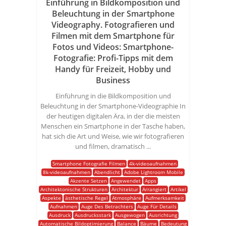
Einführung in Bildkomposition und
Beleuchtung in der Smartphone
Videography. Fotografieren und
Filmen mit dem Smartphone für
Fotos und Videos: Smartphone-
Fotografie: Profi-Tipps mit dem
Handy für Freizeit, Hobby und
Business
Einführung in die Bildkomposition und
Beleuchtung in der Smartphone-Videographie In
der heutigen digitalen Ära, in der die meisten
Menschen ein Smartphone in der Tasche haben,
hat sich die Art und Weise, wie wir fotografieren
und filmen, dramatisch ...
Smartphone Fotografie Filmen
4k-videoaufnahmen
8k-videoaufnahmen
Abendlicht
Adobe Lightroom Mobile
Akzente Setzen
Angewendet
Apps
Architektonische Strukturen
Architektur
Arrangiert
Artikel
Aspekte
ästhetische Regel
Atmosphäre
Aufmerksamkeit
Aufnahmen
Auge Des Betrachters
Auge Für Details
Ausdruck
Ausdrucksstark
Ausgewogen
Ausrichtung
Automatische Bildoptimierung
Balance
Bäume
Bedeutung