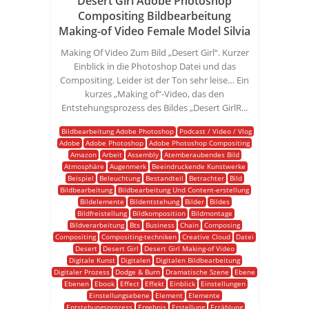
Desert Girl Adobe Photoshop
Compositing Bildbearbeitung
Making-of Video Female Model Silvia
Making Of Video Zum Bild „Desert Girl“. Kurzer
Einblick in die Photoshop Datei und das
Compositing. Leider ist der Ton sehr leise… Ein
kurzes „Making of“-Video, das den
Entstehungsprozess des Bildes „Desert GirlR...
Bildbearbeitung Adobe Photoshop
Podcast / Video / Vlog
Adobe
Adobe Photoshop
Adobe Photoshop Compositing
Amazon
Arbeit
Assembly
Atemberaubendes Bild
Atmosphäre
Augenmerk
Beeindruckende Kunstwerke
Beispiel
Beleuchtung
Bestandteil
Betrachter
Bild
Bildbearbeitung
Bildbearbeitung Und Content-erstellung
Bildelemente
Bildentstehung
Bilder
Bildes
Bildfreistellung
Bildkomposition
Bildmontage
Bildverarbeitung
Bts
Business
Chain
Composing
Compositing
Compositing-techniken
Creative Cloud
Datei
Desert
Desert Girl
Desert Girl Making-of Video
Digitale Kunst
Digitalen
Digitalen Bildbearbeitung
Digitaler Prozess
Dodge & Burn
Dramatische Szene
Ebene
Ebenen
Ebook
Effect
Effekt
Einblick
Einstellungen
Einstellungsebene
Element
Elemente
Entstehungsprozess
Ergebnis
Erstellung
Erzählung