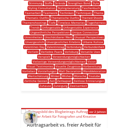
Stimmung
Stoffe
Strände
Strengthen Bond
Style
Styling Consultation
Styling-beratung
Taschenbuch
Teamarbeit
Teamwork
Techniken
Techniques
Thema
Thematic Outfits
Thematische Outfits
Themed Shoots
Themenshootings
Tiefe
Timeless Memories
Togetherness
Trends
Unforgettable
Unforgettable Experience
Ungewöhnliche Perspektiven
Unique Connection
Unreinheiten
Unschätzbarer Wert
Unusual Perspectives
Unvergesslich
Unvergessliches Erlebnis
Urbane Kulisse
Valentines Day
Valentinstag
Verbindung
Verbundenheit
Verliebt
Verliebte Paare
Verlobung
Versatile Uses
Verspielt
Verwendungsmöglichkeiten
Vielseitige Verwendungsmöglichkeiten
Vision
Visual Testimonies
Visuelle Zeugnisse
Vorbereitung
Vorlieben
Vorstellungen
Wall Decoration
Wanddekoration
Wertschätzung
Winkel
Wishes
Wünsche
Youtube
Zärtliche Gesten
Zeit
Zeitkapsel
Zeitlose Erinnerungen
Zuhause
Zuneigung
Zweisamkeit
vor 2 Jahren
Auftragsarbeit vs. freier Arbeit für