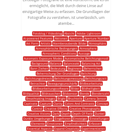
ermöglicht, die Welt durch deine Linse auf
einzigartige Weise zu erfassen. Die Grundlagen der
Fotografie zu verstehen, ist unerlässlich, um
atembe...
Fotoblog / Videoblog
Absicht
Adobe Lightroom
Ai-powered Features
Aktionen
Aperture
Aperture Number
Art Form
Artistic
Atemberaubende Bilder
Atmosphäre
Atmosphärische Bedingungen
Atmosphere
Atmospheric Conditions
Aussage
Automatic Exposure Modes
Automatische Belichtungsmodi
Background
Balance
Balanceakt
Balancing Act
Bann Ziehen
Bedeutung
Beginners
Beherrschen
Beherrschung Der Grundlagen
Belichtung
Belichtungsdreieck
Belichtungsmessung
Belichtungszeit
Betrachter
Bewegungsunschärfe
Bildbearbeitung
Bildbearbeitungssoftware
Bilder
Bildhelligkeit
Bildqualität
Bildrauschen
Bildsensor
Blende
Blendenzahl
Breathtaking Images
Bright
Bruchteile
Camera Sensor
Captivate
Capture
Clarity
Colors And Contrasts
Concept
Control
Creative Effects
Creative Photography
Creative Visions
Dark
Depth
Depth Of Field
Dunkel
Dunkle Umgebungen
Eingefroren
Einsteiger
Einstellungen
Elemente
Emotionen
Empfindlichkeit
Erfassen
Essential Aspects
Expand Creativity
Experimentieren