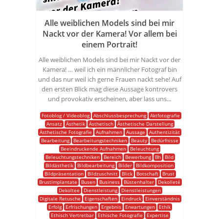
Alle weiblichen Models sind bei mir
Nackt vor der Kamera! Vor allem bei
einem Portrait!
Alle weiblichen Models sind bei mir Nackt vor der
Kamera! … weil ich ein männlicher Fotograf bin
und das nur weil ich gerne Frauen nackt sehe! Auf
den ersten Blick mag diese Aussage kontrovers
und provokativ erscheinen, aber lass uns...
Fotoblog / Videoblog
Abschlussbesprechung
Aktfotografie
Ansatz
Ästhetik
Ästhetisch
Ästhetische Darstellung
Ästhetische Fotografie
Aufnahmen
Aussage
Authentizität
Bearbeitung
Bearbeitungstechniken
Beauty
Bedürfnisse
Beeindruckende Aufnahmen
Beleuchtung
Beleuchtungstechniken
Bereich
Bewerbung
Bh
Bild
Bildästhetik
Bildbearbeitung
Bilder
Bildkomposition
Bildpräsentation
Bildzuschnitt
Blick
Botschaft
Brust
Brustimplantate
Busen
Business
Büstenhalter
Dekolleté
Dekoltee
Dienstleistung
Dienstleistungen
Digitale Retusche
Eigenschaften
Eindruck
Einverständnis
Erfolg
Erfrischungen
Ergebnis
Erwartungen
Ethik
Ethisch Vertretbar
Ethische Fotografie
Expertise