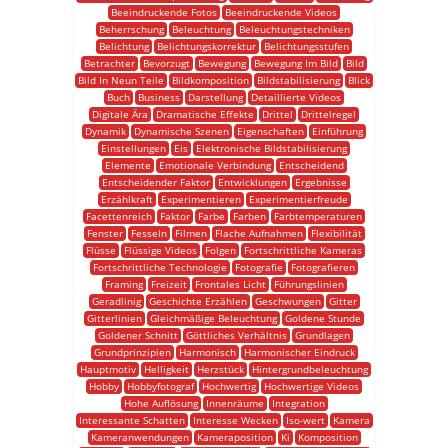
Beeindruckende Fotos
Beeindruckende Videos
Beherrschung
Beleuchtung
Beleuchtungstechniken
Belichtung
Belichtungskorrektur
Belichtungsstufen
Betrachter
Bevorzugt
Bewegung
Bewegung Im Bild
Bild
Bild In Neun Teile
Bildkomposition
Bildstabilisierung
Blick
Buch
Business
Darstellung
Detaillierte Videos
Digitale Ära
Dramatische Effekte
Drittel
Drittelregel
Dynamik
Dynamische Szenen
Eigenschaften
Einführung
Einstellungen
Eis
Elektronische Bildstabilisierung
Elemente
Emotionale Verbindung
Entscheidend
Entscheidender Faktor
Entwicklungen
Ergebnisse
Erzählkraft
Experimentieren
Experimentierfreude
Facettenreich
Faktor
Farbe
Farben
Farbtemperaturen
Fenster
Fesseln
Filmen
Flache Aufnahmen
Flexibilität
Flüsse
Flüssige Videos
Folgen
Fortschrittliche Kameras
Fortschrittliche Technologie
Fotografie
Fotografieren
Framing
Freizeit
Frontales Licht
Führungslinien
Geradlinig
Geschichte Erzählen
Geschwungen
Gitter
Gitterlinien
Gleichmäßige Beleuchtung
Goldene Stunde
Goldener Schnitt
Göttliches Verhältnis
Grundlagen
Grundprinzipien
Harmonisch
Harmonischer Eindruck
Hauptmotiv
Helligkeit
Herzstück
Hintergrundbeleuchtung
Hobby
Hobbyfotograf
Hochwertig
Hochwertige Videos
Hohe Auflösung
Innenräume
Integration
Interessante Schatten
Interesse Wecken
Iso-wert
Kamera
Kameranwendungen
Kameraposition
Ki
Komposition