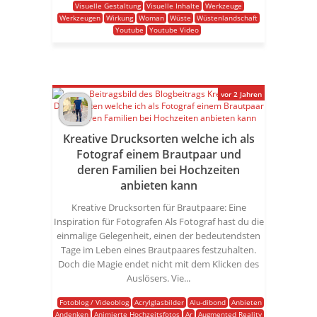
Visuelle Gestaltung
Visuelle Inhalte
Werkzeuge
Werkzeugen
Wirkung
Woman
Wüste
Wüstenlandschaft
Youtube
Youtube Video
vor 2 Jahren
Kreative Drucksorten welche ich als
Fotograf einem Brautpaar und
deren Familien bei Hochzeiten
anbieten kann
Kreative Drucksorten für Brautpaare: Eine
Inspiration für Fotografen Als Fotograf hast du die
einmalige Gelegenheit, einen der bedeutendsten
Tage im Leben eines Brautpaares festzuhalten.
Doch die Magie endet nicht mit dem Klicken des
Auslösers. Vie...
Fotoblog / Videoblog
Acrylglasbilder
Alu-dibond
Anbieten
Andenken
Animierte Hochzeitsfotos
Ar
Augmented Reality