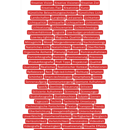
Kreative Vision
Kreative Visionen
Kreative Ziel
Kreatives Flair
Kreativität
Kunst
Künstliche Beleuchtungstechniken
Künstliches Licht
Landschaften
Langlebig
Led-panels
Lichtarten
Lichtqualität
Lichtquelle
Lichtquellen
Lichtsetting
Lichtsetzung
Lichtszenarien
Lichttechnologie
Lichtverhältnisse
Logistik
Low-budget-produktionen
Low-key-lighting
Magische Qualität
Meisterung
Mittagslicht
Mond
Morgendämmerung
Nachtshootings
Natürliches Licht
Natürlichkeit
Nuancen
Oberflächen
Organische Ästhetik
Planung
Podcast
Porträtaufnahmen
Porträtfotografie
Porträts
Positionierung
Präzision
Produktfotografie
Profi Tipps
Projektziel
Qualität
Qualitäten
Realismus
Realistischer Kontext
Reflektionen
Reflektoren
Rein
Rgb-led-lichter
Richtung
Schatten
Schönheit
Smart-technologien
Smartphone
Sonne
Sonnenaufgang
Sonnenuntergang
Spontane Aufnahmen
Spotify
Sterilität
Steuerung
Stilisiert
Stilisierte Aufnahmen
Stimmung
Stimmungen
Studiofotografie
Studioleuchten
Subjekt
Szenen
Tageszeit
Technik
Technische Umsetzung
Technologische Fortschritte
Textur
Transport
Trends
Überbelichtung
Unregelmäßigkeit
Unterscheidung
Unverfälscht
Unvorhersehbarkeit
Verfügbarkeit
Vergleich
Verlässlichkeit
Verletzlichkeit
Verständnis
Videodreh
Videografie
Vielseitigkeit
Visualisierung
Visuelle Effekte