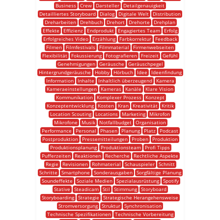
Business
Crew
Darsteller
Detailgenauigkeit
Detailliertes Storyboard
Dialog
Digitale Welt
Distribution
Dreharbeiten
Drehbuch
Drehort
Drehorte
Drehplan
Effekte
Effizienz
Endprodukt
Engagiertes Team
Erfolg
Erfolgreiches Video
Erzählung
Farbkorrektur
Feedback
Filmen
Filmfestivals
Filmmaterial
Firmenwebseiten
Flexibilität
Fokussierung
Fotografieren
Freizeit
Gefühl
Genehmigungen
Geräusche
Geräuschpegel
Hintergrundgeräusche
Hobby
Hörbuch
Idee
Ideenfindung
Information
Inhalte
Inhaltlich überzeugend
Kamera
Kameraeinstellungen
Kameras
Kanäle
Klare Vision
Kommunikation
Komplexer Prozess
Konzept
Konzeptentwicklung
Kosten
Kran
Kreativität
Kritik
Location Scouting
Locations
Marketing
Mikrofon
Mikrofone
Musik
Notfallbudget
Organisation
Performance
Personal
Phasen
Planung
Platz
Podcast
Postproduktion
Pressemitteilungen
Proben
Produktion
Produktionsplanung
Produktionsteam
Profi Tipps
Pufferzeiten
Reaktionen
Recherche
Rechtliche Aspekte
Regie
Revisionen
Rohmaterial
Schauspieler
Schnitt
Schritte
Smartphone
Sonderausgaben
Sorgfältige Planung
Soundeffekte
Soziale Medien
Spezialausrüstung
Spotify
Stative
Steadicam
Stil
Stimmung
Storyboard
Storyboarding
Strategie
Strategische Herangehensweise
Stromversorgung
Struktur
Synchronisation
Technische Spezifikationen
Technische Vorbereitung