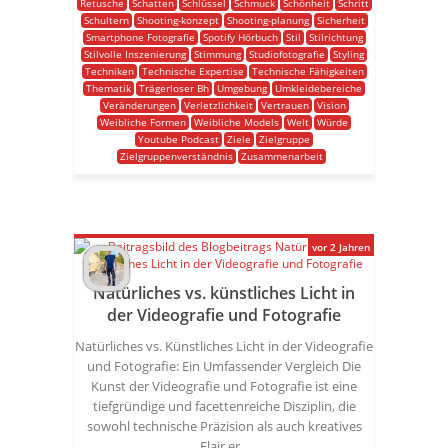
Retusche
Schatten
Schlüssel
Schmuck
Schönheit
Schritt
Schultern
Shooting-konzept
Shooting-planung
Sicherheit
Smartphone Fotografie
Spotify Hörbuch
Stil
Stilrichtung
Stilvolle Inszenierung
Stimmung
Studiofotografie
Styling
Techniken
Technische Expertise
Technische Fähigkeiten
Thematik
Trägerloser Bh
Umgebung
Umkleidebereiche
Veränderungen
Verletzlichkeit
Vertrauen
Vision
Weibliche Formen
Weibliche Models
Welt
Würde
Youtube Podcast
Ziele
Zielgruppe
Zielgruppenverständnis
Zusammenarbeit
vor 2 Jahren
Natürliches vs. künstliches Licht in
der Videografie und Fotografie
Natürliches vs. Künstliches Licht in der Videografie
und Fotografie: Ein Umfassender Vergleich Die
Kunst der Videografie und Fotografie ist eine
tiefgründige und facettenreiche Disziplin, die
sowohl technische Präzision als auch kreatives
Flair er...