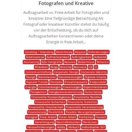
Fotografen und Kreative
Auftragsarbeit vs. Freie Arbeit für Fotografen und
Kreative: Eine Tiefgründige Betrachtung Als
Fotograf oder kreativer Künstler stehst du häufig
vor der Entscheidung, ob du dich auf
Auftragsarbeiten konzentrieren oder deine
Energie in freie Arbeit...
Fotoblog / Videoblog
Abrechnung
Akquise
Anforderungen
Arbeitsweise
Aufmerksamkeit
Auftragsarbeit
Aufwand
Ausrüstung
B2b Fotografie
Balance
Bedürfnisse
Behance
Bildideen
Blogs
Branche
Business
Cd
Ci
Content-erstellung
Corporate Design
Corporate Identity
Design
Dienstleister
Dienstleistungen
Digitale Inhalte
Digitale Trends
Disziplin
Einnahmequelle
Endprodukt
Energie
Entscheidungen
Erwartungen
Experimentieren
Fähigkeiten
Fähigkeitenerweiterung
Farbschema
Finanzielle Notwendigkeiten
Finanzielle Rendite
Finanzielle Sicherheit
Finanzielle Stabilität
Finanzielle Unsicherheit
Finanzielle Verantwortung
Finanzierung
Flexibilität
Flexible Herangehensweise
Fotograf
Freie Arbeit
Freier Arbeit
Freiheiten
Freizeit
Genehmigung
Geschäftskunden
Hardcover
Herausforderungen
Hobby
Hörbuch
Individueller Stil