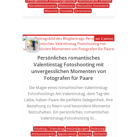
Unvergessliche Erinnerungsstücke
Verschiedene Formate
Wanddekorationen
Webseiten
Wertvolles Kunstwerk
Wünsche
Youtube
Zeremonie
vor 2 Jahren
Persönliches romantisches
Valentinstag Fotoshooting mit
unvergesslichen Momenten von
Fotografen für Paare
Die Magie eines romantischen Valentinstag-
Fotoshootings Am Valentinstag, dem Tag der
Liebe, haben Paare die perfekte Gelegenheit, ihre
Beziehung zu feiern und besondere Momente
festzuhalten. Ein persönliches, romantisches
Valentinstag-Fotoshooting bi...
Fotoblog / Videoblog
Ankündigungen
Anleitung
Announcements
Appreciation
Artworks
Ästhetik