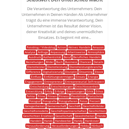
Die Verantwortung des Unternehmers: Dein
Unternehmen in Deinen Händen Als Unternehmer
trägst du eine immense Verantwortung. Dein
Unternehmen ist das Resultat deiner Vision,
deiner Kreativität und deines unermüdlichen
Einsatzes. Es beginnt mit eine...
Fotoblog / Videoblog
Action
Aktives Handeln
Amazon
Analyse
Anfrage
Anpassung
Arbeitsweise
Atmosphäre
Ausdruck
Authentizität
Beruf
Berufliches Handeln
Beziehungen
Bilder
Buch
Business
Chancen
Details
Dienstleister
Dienstleistung
Dienstleistungsbranche
Difference
Digitalisierung
Disziplin
Dreaming
Ebook
Einfluss
Einfühlungsvermögen
Einsatz
Energie
Engagement
Entrepreneur
Entrepreneurial Self-respect
Entscheidung
Entscheidungen
Entschlossenheit
Entwicklung
Erfolg
Erfolge
Erwartungen
Ethik
Ethos
Fehler
Filme
Filmen
Fitness
Flexibilität
Fortschritt
Fotograf
Fotografie
Fotografieren
Fotos
Freizeit
Gelegenheiten
Gemeinschaft
Geschäft
Geschäftsfelder
Geschäftsmodelle
Geschäftspartnerschaften
Geschichten
Geschichten Erzählen
Gesellschaft
Gewohnheiten
Hände
Handeln
Hands
Handwerker
Handy
Hardcover
Herausforderung
Herausforderungen
Hobby
Hörbuch