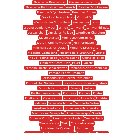
Klassische Drucksorten
Klassische Gestaltung
Klassische Hochzeitsalben
Kreativ
Kreative Drucksorten
Kreative Möglichkeiten
Kreatives Filmen
Kreatives Fotografieren
Kreativität
Künstlerische Darstellung
Kunstwerke
Leder
Ledergebundene Alben
Leinen
Leinwand
Leinwanddrucke
Lesezeichen
Limitierte Auflage
Luxuriöser Charakter
Magnetkarten
Mehrfachbilderrahmen
Metall- Und Acryldrucke
Mini-fotobücher
Minimalistisches Design
Moderne Drucksorten
Moderne Gestaltung
Multimediale Erfahrung
Muster
Neue Technologien
Online-galerie
Online-galerien
Opulente Gestaltung
Paket
Palette
Personalisierte Dankeskarten
Personalisierte Geschenke
Personalisierte Produkte
Personalisierter Hochzeitskalender
Persönliche Nachrichten
Persönliches Erinnerungsstück
Persönliches Format
Planung
Podcast
Portfolioerweiterung
Portfolios
Porträts
Poster
Postkarten
Präsentation
Profi Tipps
Qr-codes
Qualität
Rahmen
Saisonale Motive
Satinierte Seiten
Save-the-date-karten
Schwarz-weiß-fotografien
Smartphone Fotografie
Smartphone-app
Spotify
Stilvolle Optik
Strukturiertes Papier
Taschenbuch
Themenalben
Tiefe
Tischdekoration
Traditionelle Optionen
Untersetzer