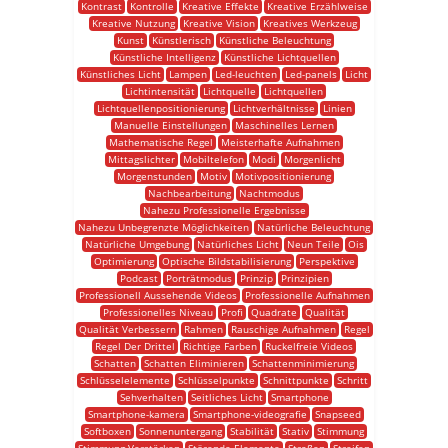
Kontrast
Kontrolle
Kreative Effekte
Kreative Erzählweise
Kreative Nutzung
Kreative Vision
Kreatives Werkzeug
Kunst
Künstlerisch
Künstliche Beleuchtung
Künstliche Intelligenz
Künstliche Lichtquellen
Künstliches Licht
Lampen
Led-leuchten
Led-panels
Licht
Lichtintensität
Lichtquelle
Lichtquellen
Lichtquellenpositionierung
Lichtverhältnisse
Linien
Manuelle Einstellungen
Maschinelles Lernen
Mathematische Regel
Meisterhafte Aufnahmen
Mittagslichter
Mobiltelefon
Modi
Morgenlicht
Morgenstunden
Motiv
Motivpositionierung
Nachbearbeitung
Nachtmodus
Nahezu Professionelle Ergebnisse
Nahezu Unbegrenzte Möglichkeiten
Natürliche Beleuchtung
Natürliche Umgebung
Natürliches Licht
Neun Teile
Ois
Optimierung
Optische Bildstabilisierung
Perspektive
Podcast
Porträtmodus
Prinzip
Prinzipien
Professionell Aussehende Videos
Professionelle Aufnahmen
Professionelles Niveau
Profi
Quadrate
Qualität
Qualität Verbessern
Rahmen
Rauschige Aufnahmen
Regel
Regel Der Drittel
Richtige Farben
Ruckelfreie Videos
Schatten
Schatten Eliminieren
Schattenminimierung
Schlüsselelemente
Schlüsselpunkte
Schnittpunkte
Schritt
Sehverhalten
Seitliches Licht
Smartphone
Smartphone-kamera
Smartphone-videografie
Snapseed
Softboxen
Sonnenuntergang
Stabilität
Stativ
Stimmung