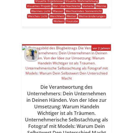
Visuelle Ergebnisse
Visuelle Wahrnehmung
Visuelles Projekt
Vor- Und Nachteile
Vorteile
Wärme
Warmes Licht
Wasser
Wechselndes Sonnenlicht
Weiches Licht
Weichheit
Wetter
Wetteränderungen
Wolken
Youtube
vor 2 Jahren
Die Verantwortung des
Unternehmers: Dein Unternehmen
in Deinen Händen. Von der Idee zur
Umsetzung: Warum Handeln
Wichtiger ist als Träumen.
Unternehmerische Selbstachtung als
Fotograf mit Models: Warum Dein
Selbstwert Den Unterschied Macht