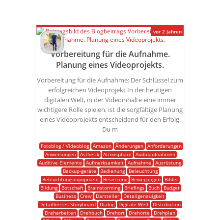
vor 2 Jahren
Vorbereitung für die Aufnahme.
Planung eines Videoprojekts.
Vorbereitung für die Aufnahme: Der Schlüssel zum
erfolgreichen Videoprojekt In der heutigen
digitalen Welt, in der Videoinhalte eine immer
wichtigere Rolle spielen, ist die sorgfältige Planung
eines Videoprojekts entscheidend für den Erfolg.
Du m
Fotoblog / Videoblog
Amazon
Änderungen
Anforderungen
Anweisungen
Ästhetik
Atmosphäre
Audioaufnahmen
Auditive Elemente
Aufmerksamkeit
Aufnahme
Ausrüstung
Backup-geräte
Bedienung
Beleuchtung
Beleuchtungsequipment
Besetzung
Bewegungen
Bilder
Bildung
Botschaft
Brainstorming
Briefings
Buch
Budget
Business
Crew
Darsteller
Detailgenauigkeit
Detailliertes Storyboard
Dialog
Digitale Welt
Distribution
Dreharbeiten
Drehbuch
Drehort
Drehorte
Drehplan