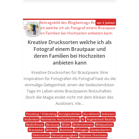
vor 2 Jahren
Kreative Drucksorten welche ich als
Fotograf einem Brautpaar und
deren Familien bei Hochzeiten
anbieten kann
Kreative Drucksorten für Brautpaare: Eine
Inspiration für Fotografen Als Fotograf hast du die
einmalige Gelegenheit, einen der bedeutendsten
Tage im Leben eines Brautpaares festzuhalten.
Doch die Magie endet nicht mit dem Klicken des
Auslösers. Vie...
Fotoblog / Videoblog
Acrylglasbilder
Alu-dibond
Anbieten
Andenken
Animierte Hochzeitsfotos
Ar
Augmented Reality
Bedürfnisse
Beratung
Bilder
Bilderrahmen
Bildqualität
Brautpaar
Brillanz
Business
Collagen
Dankeskarten
Dekoration
Detailgenauigkeit
Digitale Diashows