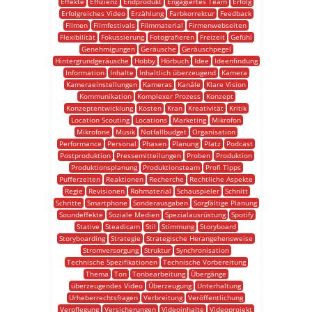
Effekte
Effizienz
Endprodukt
Engagiertes Team
Erfolg
Erfolgreiches Video
Erzählung
Farbkorrektur
Feedback
Filmen
Filmfestivals
Filmmaterial
Firmenwebseiten
Flexibilität
Fokussierung
Fotografieren
Freizeit
Gefühl
Genehmigungen
Geräusche
Geräuschpegel
Hintergrundgeräusche
Hobby
Hörbuch
Idee
Ideenfindung
Information
Inhalte
Inhaltlich überzeugend
Kamera
Kameraeinstellungen
Kameras
Kanäle
Klare Vision
Kommunikation
Komplexer Prozess
Konzept
Konzeptentwicklung
Kosten
Kran
Kreativität
Kritik
Location Scouting
Locations
Marketing
Mikrofon
Mikrofone
Musik
Notfallbudget
Organisation
Performance
Personal
Phasen
Planung
Platz
Podcast
Postproduktion
Pressemitteilungen
Proben
Produktion
Produktionsplanung
Produktionsteam
Profi Tipps
Pufferzeiten
Reaktionen
Recherche
Rechtliche Aspekte
Regie
Revisionen
Rohmaterial
Schauspieler
Schnitt
Schritte
Smartphone
Sonderausgaben
Sorgfältige Planung
Soundeffekte
Soziale Medien
Spezialausrüstung
Spotify
Stative
Steadicam
Stil
Stimmung
Storyboard
Storyboarding
Strategie
Strategische Herangehensweise
Stromversorgung
Struktur
Synchronisation
Technische Spezifikationen
Technische Vorbereitung
Thema
Ton
Tonbearbeitung
Übergänge
überzeugendes Video
Überzeugung
Unterhaltung
Urheberrechtsfragen
Verbreitung
Veröffentlichung
Verpflegung
Versicherungen
Videoinhalte
Videoprojekt