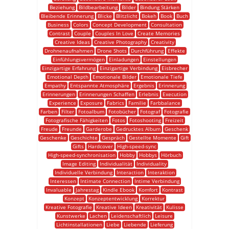
Beziehung
Bildbearbeitung
Bilder
Bindung Stärken
Bleibende Erinnerung
Blicke
Blitzlicht
Bokeh
Book
Buch
Business
Colors
Concept Development
Consultation
Contrast
Couple
Couples In Love
Create Memories
Creative Ideas
Creative Photography
Creativity
Drohnenaufnahmen
Drone Shots
Durchführung
Effekte
Einfühlungsvermögen
Einladungen
Einstellungen
Einzigartige Erfahrung
Einzigartige Verbindung
Eisbrecher
Emotional Depth
Emotionale Bilder
Emotionale Tiefe
Empathy
Entspannte Atmosphäre
Ergebnis
Erinnerung
Erinnerungen
Erinnerungen Schaffen
Erlebnis
Execution
Experience
Exposure
Fabrics
Familie
Farbbalance
Farben
Filter
Fotoalbum
Fotobücher
Fotograf
Fotografie
Fotografische Fähigkeiten
Fotos
Fotoshooting
Freizeit
Freude
Freunde
Garderobe
Gedrucktes Album
Geschenk
Geschenke
Geschichte
Gespräch
Gestellte Momente
Gift
Gifts
Hardcover
High-speed-sync
High-speed-synchronisation
Hobby
Hobbys
Hörbuch
Image Editing
Individualität
Individuality
Individuelle Verbindung
Interaction
Interaktion
Interessen
Intimate Connection
Intime Verbindung
Invaluable
Jahrestag
Kindle Ebook
Komfort
Kontrast
Konzept
Konzeptentwicklung
Korrektur
Kreative Fotografie
Kreative Ideen
Kreativität
Kulisse
Kunstwerke
Lachen
Leidenschaftlich
Leisure
Lichtinstallationen
Liebe
Liebende
Lieferung