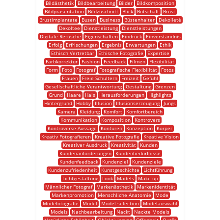
Bildästhetik
Bildbearbeitung
Bilder
Bildkomposition
Bildpräsentation
Bildzuschnitt
Blick
Botschaft
Brust
Brustimplantate
Busen
Business
Büstenhalter
Dekolleté
Dekoltee
Dienstleistung
Dienstleistungen
Digitale Retusche
Eigenschaften
Eindruck
Einverständnis
Erfolg
Erfrischungen
Ergebnis
Erwartungen
Ethik
Ethisch Vertretbar
Ethische Fotografie
Expertise
Farbkorrektur
Fashion
Feedback
Filmen
Flexibilität
Form
Foto
Fotograf
Fotografische Flexibilität
Fotos
Frauen
Freie Schultern
Freizeit
Gefühl
Gesellschaftliche Verantwortung
Gestaltung
Grenzen
Grund
Haare
Hals
Herausforderungen
Highlights
Hintergrund
Hobby
Illusion
Illusionserzeugung
Jungs
Kamera
Kleidung
Komfort
Komfortbereich
Kommunikation
Komposition
Kontrovers
Kontroverse Aussage
Konturen
Konzeption
Körper
Kreativ Fotografieren
Kreative Fotografie
Kreative Vision
Kreativer Ausdruck
Kreativität
Kunden
Kundenanforderungen
Kundenbedürfnisse
Kundenfeedback
Kundenziel
Kundenziele
Kundenzufriedenheit
Kunstgeschichte
Lichtführung
Lichtgestaltung
Look
Mädels
Make-up
Männlicher Fotograf
Markenästhetik
Markenidentität
Markenpromotion
Menschliche Anatomie
Mode
Modefotografie
Model
Model-selection
Modelauswahl
Models
Nachbearbeitung
Nackt
Nackte Models