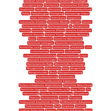
Goldener Schnitt
Göttliches Verhältnis
Grundlagen
Grundprinzipien
Harmonisch
Harmonischer Eindruck
Hauptmotiv
Helligkeit
Herzstück
Hintergrundbeleuchtung
Hobby
Hobbyfotograf
Hochwertig
Hochwertige Videos
Hohe Auflösung
Innenräume
Integration
Interessante Schatten
Interesse Wecken
Iso-wert
Kamera
Kameranwendungen
Kameraposition
Ki
Komposition
Kontrast
Kontrolle
Kreative Effekte
Kreative Erzählweise
Kreative Nutzung
Kreative Vision
Kreatives Werkzeug
Kunst
Künstlerisch
Künstliche Beleuchtung
Künstliche Intelligenz
Künstliche Lichtquellen
Künstliches Licht
Lampen
Led-leuchten
Led-panels
Licht
Lichtintensität
Lichtquelle
Lichtquellen
Lichtquellenpositionierung
Lichtverhältnisse
Linien
Manuelle Einstellungen
Maschinelles Lernen
Mathematische Regel
Meisterhafte Aufnahmen
Mittagslichter
Mobiltelefon
Modi
Morgenlicht
Morgenstunden
Motiv
Motivpositionierung
Nachbearbeitung
Nachtmodus
Nahezu Professionelle Ergebnisse
Nahezu Unbegrenzte Möglichkeiten
Natürliche Beleuchtung
Natürliche Umgebung
Natürliches Licht
Neun Teile
Ois
Optimierung
Optische Bildstabilisierung
Perspektive
Podcast
Porträtmodus
Prinzip
Prinzipien
Professionell Aussehende Videos
Professionelle Aufnahmen
Professionelles Niveau
Profi
Quadrate
Qualität
Qualität Verbessern
Rahmen
Rauschige Aufnahmen
Regel