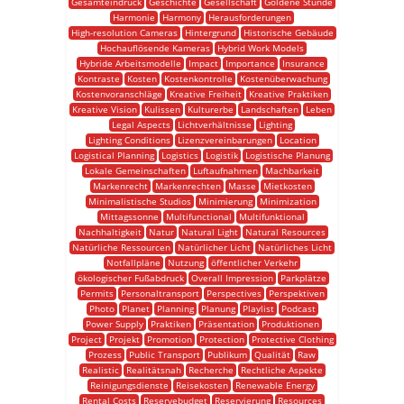
Gesamteindruck
Geschichte
Gesellschaft
Goldene Stunde
Harmonie
Harmony
Herausforderungen
High-resolution Cameras
Hintergrund
Historische Gebäude
Hochauflösende Kameras
Hybrid Work Models
Hybride Arbeitsmodelle
Impact
Importance
Insurance
Kontraste
Kosten
Kostenkontrolle
Kostenüberwachung
Kostenvoranschläge
Kreative Freiheit
Kreative Praktiken
Kreative Vision
Kulissen
Kulturerbe
Landschaften
Leben
Legal Aspects
Lichtverhältnisse
Lighting
Lighting Conditions
Lizenzvereinbarungen
Location
Logistical Planning
Logistics
Logistik
Logistische Planung
Lokale Gemeinschaften
Luftaufnahmen
Machbarkeit
Markenrecht
Markenrechten
Masse
Mietkosten
Minimalistische Studios
Minimierung
Minimization
Mittagssonne
Multifunctional
Multifunktional
Nachhaltigkeit
Natur
Natural Light
Natural Resources
Natürliche Ressourcen
Natürlicher Licht
Natürliches Licht
Notfallpläne
Nutzung
öffentlicher Verkehr
ökologischer Fußabdruck
Overall Impression
Parkplätze
Permits
Personaltransport
Perspectives
Perspektiven
Photo
Planet
Planning
Planung
Playlist
Podcast
Power Supply
Praktiken
Präsentation
Produktionen
Project
Projekt
Promotion
Protection
Protective Clothing
Prozess
Public Transport
Publikum
Qualität
Raw
Realistic
Realitätsnah
Recherche
Rechtliche Aspekte
Reinigungsdienste
Reisekosten
Renewable Energy
Rental Costs
Reservebudget
Reservierung
Resources