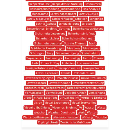
Respectful Use
Respektvolle Nutzung
Ressourcen
Ressourcenschonung
Risikoanalyse
Risk Analysis
Ruheräume
Safety Assessment
Safety Culture
Safety Measures
Sanitäranlagen
Schatten
Schönheit
Schritt
Schutz
Schutzkleidung
Selection
Sensorisches Erlebnis
Settings
Sicherheitsausrüstung
Sicherheitsbewertung
Sicherheitsbriefings
Sicherheitskultur
Sicherheitsmaßnahmen
Sicherheitspersonal
Soziale Themen
Stadt
Städtische Umgebungen
Stimmung
Stimmungen
Störungen
Story
Stromversorgung
Sustainability
Tageszeiten
Technologie
Technology
Textur
Thema
Tiefe
Times Of Day
Toiletten
Trademark Law
Transportation Costs
Transportkosten
Transportmittel
Travel Expenses
Trends
Umkleideräume
Umweltbedingungen
Umwelteinflüsse
Umweltfreundlich
Umweltschutz
Umweltthemen
Umweltverantwortung
Ungeschliffen
Urheberrecht
Urheberrechtsverletzungen
Verfügbarkeit
Vermeidung
Versicherungen
Verstärkung
Video
Virtual Locations
Virtual-reality
Virtuelle Drehorte
Vision
Visual Experience
Visual Storytelling
Visuelle Erzählung
Visuelles Erlebnis
Vr
Wasser
Waste
Weather
Weather Conditions
Werk
Wetter
Wetterbedingungen
Wettervorhersagen
Wirkung
Youtube
Zugänglichkeit
Zusätzliche Gebühren