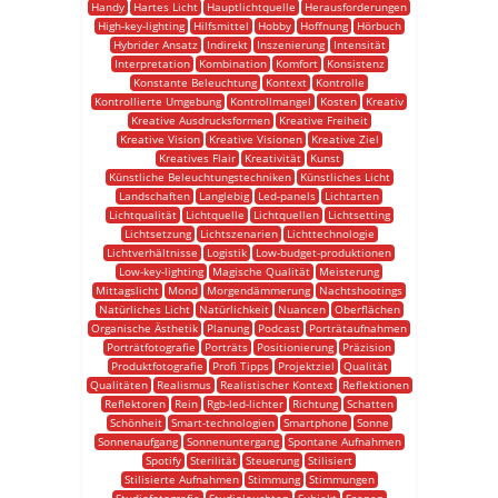
Handy
Hartes Licht
Hauptlichtquelle
Herausforderungen
High-key-lighting
Hilfsmittel
Hobby
Hoffnung
Hörbuch
Hybrider Ansatz
Indirekt
Inszenierung
Intensität
Interpretation
Kombination
Komfort
Konsistenz
Konstante Beleuchtung
Kontext
Kontrolle
Kontrollierte Umgebung
Kontrollmangel
Kosten
Kreativ
Kreative Ausdrucksformen
Kreative Freiheit
Kreative Vision
Kreative Visionen
Kreative Ziel
Kreatives Flair
Kreativität
Kunst
Künstliche Beleuchtungstechniken
Künstliches Licht
Landschaften
Langlebig
Led-panels
Lichtarten
Lichtqualität
Lichtquelle
Lichtquellen
Lichtsetting
Lichtsetzung
Lichtszenarien
Lichttechnologie
Lichtverhältnisse
Logistik
Low-budget-produktionen
Low-key-lighting
Magische Qualität
Meisterung
Mittagslicht
Mond
Morgendämmerung
Nachtshootings
Natürliches Licht
Natürlichkeit
Nuancen
Oberflächen
Organische Ästhetik
Planung
Podcast
Porträtaufnahmen
Porträtfotografie
Porträts
Positionierung
Präzision
Produktfotografie
Profi Tipps
Projektziel
Qualität
Qualitäten
Realismus
Realistischer Kontext
Reflektionen
Reflektoren
Rein
Rgb-led-lichter
Richtung
Schatten
Schönheit
Smart-technologien
Smartphone
Sonne
Sonnenaufgang
Sonnenuntergang
Spontane Aufnahmen
Spotify
Sterilität
Steuerung
Stilisiert
Stilisierte Aufnahmen
Stimmung
Stimmungen