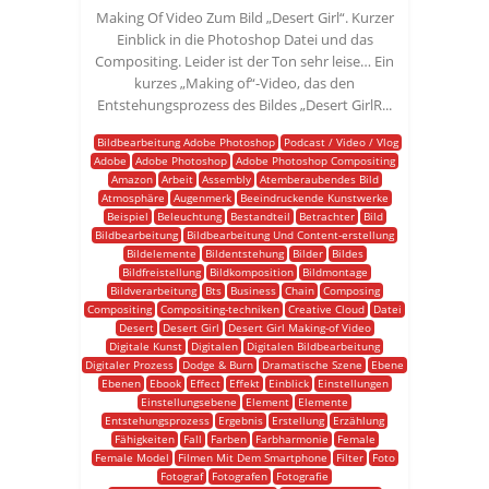
Making Of Video Zum Bild „Desert Girl“. Kurzer
Einblick in die Photoshop Datei und das
Compositing. Leider ist der Ton sehr leise… Ein
kurzes „Making of“-Video, das den
Entstehungsprozess des Bildes „Desert GirlR...
Bildbearbeitung Adobe Photoshop
Podcast / Video / Vlog
Adobe
Adobe Photoshop
Adobe Photoshop Compositing
Amazon
Arbeit
Assembly
Atemberaubendes Bild
Atmosphäre
Augenmerk
Beeindruckende Kunstwerke
Beispiel
Beleuchtung
Bestandteil
Betrachter
Bild
Bildbearbeitung
Bildbearbeitung Und Content-erstellung
Bildelemente
Bildentstehung
Bilder
Bildes
Bildfreistellung
Bildkomposition
Bildmontage
Bildverarbeitung
Bts
Business
Chain
Composing
Compositing
Compositing-techniken
Creative Cloud
Datei
Desert
Desert Girl
Desert Girl Making-of Video
Digitale Kunst
Digitalen
Digitalen Bildbearbeitung
Digitaler Prozess
Dodge & Burn
Dramatische Szene
Ebene
Ebenen
Ebook
Effect
Effekt
Einblick
Einstellungen
Einstellungsebene
Element
Elemente
Entstehungsprozess
Ergebnis
Erstellung
Erzählung
Fähigkeiten
Fall
Farben
Farbharmonie
Female
Female Model
Filmen Mit Dem Smartphone
Filter
Foto
Fotograf
Fotografen
Fotografie