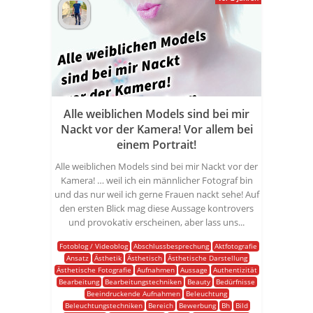
Alle weiblichen Models sind bei mir
Nackt vor der Kamera! Vor allem bei
einem Portrait!
Alle weiblichen Models sind bei mir Nackt vor der
Kamera! … weil ich ein männlicher Fotograf bin
und das nur weil ich gerne Frauen nackt sehe! Auf
den ersten Blick mag diese Aussage kontrovers
und provokativ erscheinen, aber lass uns...
Fotoblog / Videoblog
Abschlussbesprechung
Aktfotografie
Ansatz
Ästhetik
Ästhetisch
Ästhetische Darstellung
Ästhetische Fotografie
Aufnahmen
Aussage
Authentizität
Bearbeitung
Bearbeitungstechniken
Beauty
Bedürfnisse
Beeindruckende Aufnahmen
Beleuchtung
Beleuchtungstechniken
Bereich
Bewerbung
Bh
Bild