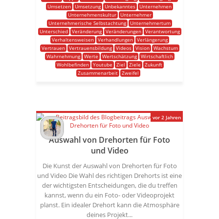
Umsetzen
Umsetzung
Unbekanntes
Unternehmen
Unternehmenskultur
Unternehmer
Unternehmerische Selbstachtung
Unternehmertum
Unterschied
Veränderung
Veränderungen
Verantwortung
Verhaltensweisen
Verhandlungen
Verlängerung
Vertrauen
Vertrauensbildung
Videos
Vision
Wachstum
Wahrnehmung
Werte
Wertschätzung
Wirtschaftlich
Wohlbefinden
Youtube
Ziel
Ziele
Zukunft
Zusammenarbeit
Zweifel
vor 2 Jahren
Auswahl von Drehorten für Foto
und Video
Die Kunst der Auswahl von Drehorten für Foto
und Video Die Wahl des richtigen Drehorts ist eine
der wichtigsten Entscheidungen, die du treffen
kannst, wenn du ein Foto- oder Videoprojekt
planst. Ein idealer Drehort kann die Atmosphäre
deines Projekt...