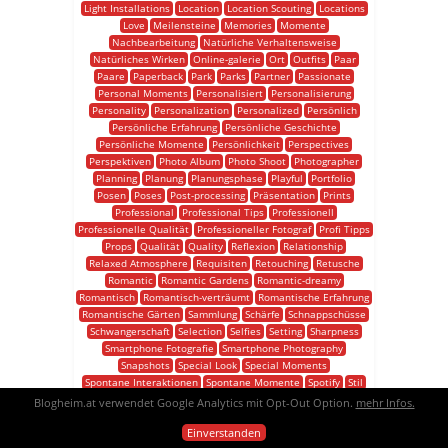
Light Installations
Location
Location Scouting
Locations
Love
Meilensteine
Memories
Momente
Nachbearbeitung
Natürliche Verhaltensweise
Natürliches Wirken
Online-galerie
Ort
Outfits
Paar
Paare
Paperback
Park
Parks
Partner
Passionate
Personal Moments
Personalisiert
Personalisierung
Personality
Personalization
Personalized
Persönlich
Persönliche Erfahrung
Persönliche Geschichte
Persönliche Momente
Persönlichkeit
Perspectives
Perspektiven
Photo Album
Photo Shoot
Photographer
Planning
Planung
Planungsphase
Playful
Portfolio
Posen
Poses
Post-processing
Präsentation
Prints
Professional
Professional Tips
Professionell
Professionelle Qualität
Professioneller Fotograf
Profi Tipps
Props
Qualität
Quality
Reflexion
Relationship
Relaxed Atmosphere
Requisiten
Retouching
Retusche
Romantic
Romantic Gardens
Romantic-dreamy
Romantisch
Romantisch-verträumt
Romantische Erfahrung
Romantische Gärten
Sammlung
Schärfe
Schnappschüsse
Schwangerschaft
Selection
Selfies
Setting
Sharpness
Smartphone Fotografie
Smartphone Photography
Snapshots
Special Look
Special Moments
Spontane Interaktionen
Spontane Momente
Spotify
Stil
Stimmung
Stoffe
Strände
Strengthen Bond
Style
Blogheim.at verwendet Google Analytics mit Opt-Out Option.
mehr Infos.
Styling Consultation
Styling-beratung
Taschenbuch
Einverstanden
Teamarbeit
Teamwork
Techniken
Techniques
Thema