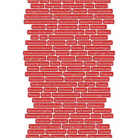
Fehler
Filme
Filmen
Fitness
Flexibilität
Fortschritt
Fotograf
Fotografie
Fotografieren
Fotos
Freizeit
Gelegenheiten
Gemeinschaft
Geschäft
Geschäftsfelder
Geschäftsmodelle
Geschäftspartnerschaften
Geschichten
Geschichten Erzählen
Gesellschaft
Gewohnheiten
Hände
Handeln
Hands
Handwerker
Handy
Hardcover
Herausforderung
Herausforderungen
Hobby
Hörbuch
Idea
Idee
Implementation
Initiative
Innovation
Innovationen
Kalkulation
Kindle
Klarheit
Komfortzone
Kommunikation
Kreativität
Kunden
Kundenanfragen
Kundenbeziehungen
Künstler
Langfristig
Langfristige Ziele
Langfristigkeit
Leben
Lebensstil
Lektionen
Lernprozesse
Markenpräsenz
Markt
Marktanalyse
Märkte
Misserfolg
Models
Motivation
Mut
Nachhaltigkeit
Optimierung
Persönliche Entwicklung
Photographer
Planung
Podcast
Potenzial
Privatleben
Proaktivität
Professionalität
Professionelle Kommunikation
Profi Tipps
Projekt
Prozesse
Realität
Reflexion
Respekt
Responsibility
Risiken
Risiko
Risikobereitschaft
Risikomanagement
Rückmeldung
Selbstachtung
Selbstbewusstsein
Selbstentwicklung
Selbstreflexion
Selbstwert
Selbstwertgefühl
Selbstzweifel
Self-worth
Sensibilität
Shootinganfragen
Sicherheit
Smartphone
Sozial
Spotify
Stabilität
Standards
Strategie
Strategisch
Strategische Planung
Strategisches Denken
Struktur
Strukturen
Taschenbuch
Team
Teamarbeit
Technik
Theorie
Tipps
Träumen
Überzeugung
Überzeugungen