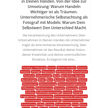
in Deinen Händen. Von der Idee zur
Umsetzung: Warum Handeln
Wichtiger ist als Träumen.
Unternehmerische Selbstachtung als
Fotograf mit Models: Warum Dein
Selbstwert Den Unterschied Macht
Die Verantwortung des Unternehmers: Dein
Unternehmen in Deinen Händen Als Unternehmer
trägst du eine immense Verantwortung. Dein
Unternehmen ist das Resultat deiner Vision,
deiner Kreativität und deines unermüdlichen
Einsatzes. Es beginnt mit eine...
Fotoblog / Videoblog
Action
Aktives Handeln
Amazon
Analyse
Anfrage
Anpassung
Arbeitsweise
Atmosphäre
Ausdruck
Authentizität
Beruf
Berufliches Handeln
Beziehungen
Bilder
Buch
Business
Chancen
Details
Dienstleister
Dienstleistung
Dienstleistungsbranche
Difference
Digitalisierung
Disziplin
Dreaming
Ebook
Einfluss
Einfühlungsvermögen
Einsatz
Energie
Engagement
Entrepreneur
Entrepreneurial Self-respect
Entscheidung
Entscheidungen
Entschlossenheit
Entwicklung
Erfolg
Erfolge
Erwartungen
Ethik
Ethos