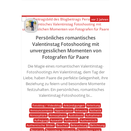
vor 2 Jahren
Persönliches romantisches
Valentinstag Fotoshooting mit
unvergesslichen Momenten von
Fotografen für Paare
Die Magie eines romantischen Valentinstag-
Fotoshootings Am Valentinstag, dem Tag der
Liebe, haben Paare die perfekte Gelegenheit, ihre
Beziehung zu feiern und besondere Momente
festzuhalten. Ein persönliches, romantisches
Valentinstag-Fotoshooting bi...
Fotoblog / Videoblog
Ankündigungen
Anleitung
Announcements
Appreciation
Artworks
Ästhetik
Atmosphäre
Atmosphere
Audiobook
Aufnahmen
Aufregung
Auswahl
Authentic
Authentisch
Authentische Bilder
Beaches
Beleuchtung
Belichtung
Beratung
Besondere Momente
Besonderer Look