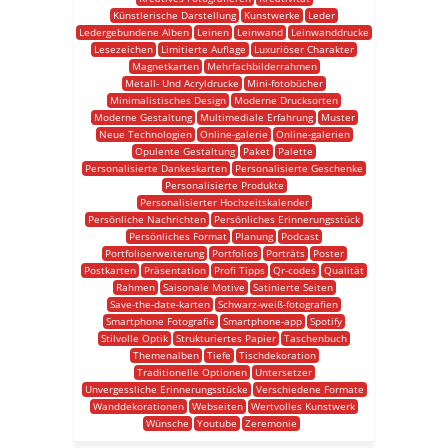
Künstlerische Darstellung
Kunstwerke
Leder
Ledergebundene Alben
Leinen
Leinwand
Leinwanddrucke
Lesezeichen
Limitierte Auflage
Luxuriöser Charakter
Magnetkarten
Mehrfachbilderrahmen
Metall- Und Acryldrucke
Mini-fotobücher
Minimalistisches Design
Moderne Drucksorten
Moderne Gestaltung
Multimediale Erfahrung
Muster
Neue Technologien
Online-galerie
Online-galerien
Opulente Gestaltung
Paket
Palette
Personalisierte Dankeskarten
Personalisierte Geschenke
Personalisierte Produkte
Personalisierter Hochzeitskalender
Persönliche Nachrichten
Persönliches Erinnerungsstück
Persönliches Format
Planung
Podcast
Portfolioerweiterung
Portfolios
Porträts
Poster
Postkarten
Präsentation
Profi Tipps
Qr-codes
Qualität
Rahmen
Saisonale Motive
Satinierte Seiten
Save-the-date-karten
Schwarz-weiß-fotografien
Smartphone Fotografie
Smartphone-app
Spotify
Stilvolle Optik
Strukturiertes Papier
Taschenbuch
Themenalben
Tiefe
Tischdekoration
Traditionelle Optionen
Untersetzer
Unvergessliche Erinnerungsstücke
Verschiedene Formate
Wanddekorationen
Webseiten
Wertvolles Kunstwerk
Wünsche
Youtube
Zeremonie