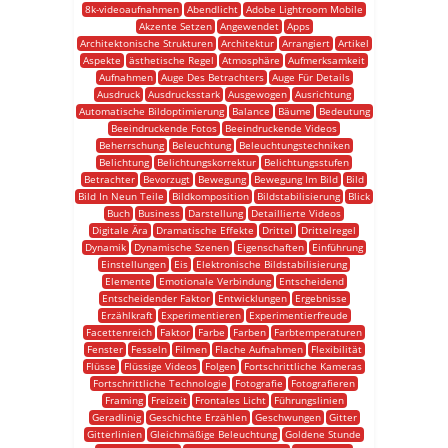
8k-videoaufnahmen
Abendlicht
Adobe Lightroom Mobile
Akzente Setzen
Angewendet
Apps
Architektonische Strukturen
Architektur
Arrangiert
Artikel
Aspekte
ästhetische Regel
Atmosphäre
Aufmerksamkeit
Aufnahmen
Auge Des Betrachters
Auge Für Details
Ausdruck
Ausdrucksstark
Ausgewogen
Ausrichtung
Automatische Bildoptimierung
Balance
Bäume
Bedeutung
Beeindruckende Fotos
Beeindruckende Videos
Beherrschung
Beleuchtung
Beleuchtungstechniken
Belichtung
Belichtungskorrektur
Belichtungsstufen
Betrachter
Bevorzugt
Bewegung
Bewegung Im Bild
Bild
Bild In Neun Teile
Bildkomposition
Bildstabilisierung
Blick
Buch
Business
Darstellung
Detaillierte Videos
Digitale Ära
Dramatische Effekte
Drittel
Drittelregel
Dynamik
Dynamische Szenen
Eigenschaften
Einführung
Einstellungen
Eis
Elektronische Bildstabilisierung
Elemente
Emotionale Verbindung
Entscheidend
Entscheidender Faktor
Entwicklungen
Ergebnisse
Erzählkraft
Experimentieren
Experimentierfreude
Facettenreich
Faktor
Farbe
Farben
Farbtemperaturen
Fenster
Fesseln
Filmen
Flache Aufnahmen
Flexibilität
Flüsse
Flüssige Videos
Folgen
Fortschrittliche Kameras
Fortschrittliche Technologie
Fotografie
Fotografieren
Framing
Freizeit
Frontales Licht
Führungslinien
Geradlinig
Geschichte Erzählen
Geschwungen
Gitter
Gitterlinien
Gleichmäßige Beleuchtung
Goldene Stunde