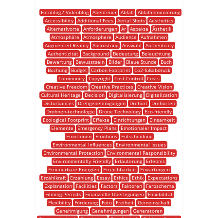
Fotoblog / Videoblog
Abenteuer
Abfall
Abfallminimierung
Accessibility
Additional Fees
Aerial Shots
Aesthetics
Alternativorte
Anforderungen
Ar
Aspekte
Ästhetik
Atmosphäre
Atmosphere
Audience
Aufnahmen
Augmented Reality
Ausrüstung
Auswahl
Authenticity
Authentizität
Background
Bedeutung
Beleuchtung
Bewertung
Bewusstsein
Bilder
Blaue Stunde
Buch
Buchung
Budget
Carbon Footprint
Co2-fußabdruck
Community
Copyright
Cost Control
Costs
Creative Freedom
Creative Practices
Creative Vision
Cultural Heritage
Decision
Digitalisierung
Digitalization
Disturbances
Drehgenehmigungen
Drehort
Drehorten
Drohnen-technologie
Drone Technology
Eco-friendly
Ecological Footprint
Effekte
Einrichtungen
Einsamkeit
Elemente
Emergency Plans
Emotionaler Impact
Emotionen
Emotions
Entscheidung
Environmental Influences
Environmental Issues
Environmental Protection
Environmental Responsibility
Environmentally Friendly
Erläuterung
Erlebnis
Erneuerbare Energien
Erreichbarkeit
Erwartungen
Erzählkraft
Erzählung
Essay
Ethics
Ethik
Expectations
Explanation
Facilities
Factors
Faktoren
Farbschema
Filming Permits
Finanzielle Überlegungen
Flexibilität
Flexibility
Förderung
Foto
Freiheit
Gemeinschaft
Genehmigung
Genehmigungen
Generatoren