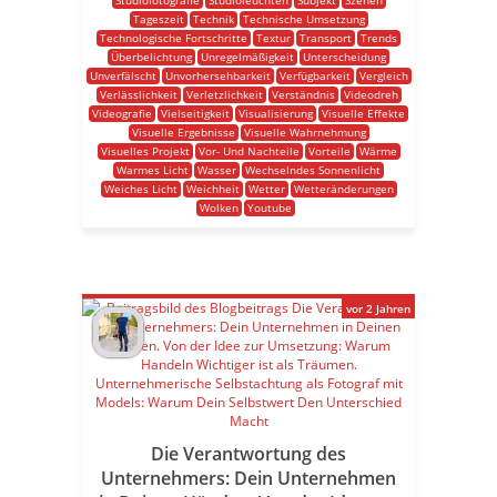
Studiofotografie
Studioleuchten
Subjekt
Szenen
Tageszeit
Technik
Technische Umsetzung
Technologische Fortschritte
Textur
Transport
Trends
Überbelichtung
Unregelmäßigkeit
Unterscheidung
Unverfälscht
Unvorhersehbarkeit
Verfügbarkeit
Vergleich
Verlässlichkeit
Verletzlichkeit
Verständnis
Videodreh
Videografie
Vielseitigkeit
Visualisierung
Visuelle Effekte
Visuelle Ergebnisse
Visuelle Wahrnehmung
Visuelles Projekt
Vor- Und Nachteile
Vorteile
Wärme
Warmes Licht
Wasser
Wechselndes Sonnenlicht
Weiches Licht
Weichheit
Wetter
Wetteränderungen
Wolken
Youtube
vor 2 Jahren
Die Verantwortung des
Unternehmers: Dein Unternehmen