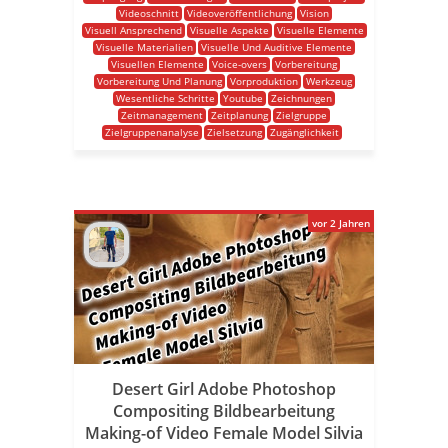
Videoschnitt
Videoveröffentlichung
Vision
Visuell Ansprechend
Visuelle Aspekte
Visuelle Elemente
Visuelle Materialien
Visuelle Und Auditive Elemente
Visuellen Elemente
Voice-overs
Vorbereitung
Vorbereitung Und Planung
Vorproduktion
Werkzeug
Wesentliche Schritte
Youtube
Zeichnungen
Zeitmanagement
Zeitplanung
Zielgruppe
Zielgruppenanalyse
Zielsetzung
Zugänglichkeit
vor 2 Jahren
Desert Girl Adobe Photoshop
Compositing Bildbearbeitung
Making-of Video Female Model Silvia