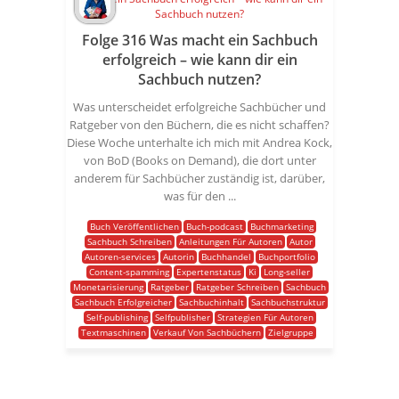
Folge 316 Was macht ein Sachbuch
erfolgreich – wie kann dir ein
Sachbuch nutzen?
Was unterscheidet erfolgreiche Sachbücher und
Ratgeber von den Büchern, die es nicht schaffen?
Diese Woche unterhalte ich mich mit Andrea Kock,
von BoD (Books on Demand), die dort unter
anderem für Sachbücher zuständig ist, darüber,
was für den ...
Buch Veröffentlichen
Buch-podcast
Buchmarketing
Sachbuch Schreiben
Anleitungen Für Autoren
Autor
Autoren-services
Autorin
Buchhandel
Buchportfolio
Content-spamming
Expertenstatus
Ki
Long-seller
Monetarisierung
Ratgeber
Ratgeber Schreiben
Sachbuch
Sachbuch Erfolgreicher
Sachbuchinhalt
Sachbuchstruktur
Self-publishing
Selfpublisher
Strategien Für Autoren
Textmaschinen
Verkauf Von Sachbüchern
Zielgruppe