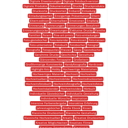
Digitale Erweiterungen
Digitale Fotobuch-version
Digitale Produkte
Dokumentation
Drucke
Druckprodukte
Drucksorte
Drucksorten
Einband
Einladung
Einladungskarten
Einzigartige Präsentation
Eltern
Eltern-edition
Elternalben
Emotionen
Empfang
Erinnerung
Erinnerungen
Erinnerungen Bewahren
Erinnerungsstücke
Erwartungen
Exklusive Drucke
Familie
Familien
Feiern
Fine-art-prints
Foto-einladungen
Foto-gästebücher
Foto-kalender
Foto-kissen
Foto-tassen
Foto-untersetzer
Fotobuch
Fotobücher
Fotograf
Fotografie
Fotopuzzles
Freizeit
Gäste
Gästebücher
Gerahmte Drucke
Geschichte
Gestaltung
Glänzendes Fotopapier
Großeltern
Großformatige Kunstwerke
Handyfotografie
Hardcover
Highlight-foto
Hobby
Hochwertige Materialien
Hochwertiges Material
Hochzeit
Hochzeiten
Hochzeitsalben
Hochzeitsbilder
Hochzeitsdrucksorten
Hochzeitsfotobuch
Hochzeitsfotografie
Hochzeitsfotos
Hochzeitskalender
Hochzeitsvideo
Hörbuch
Individuelle Gästebücher
Individuelle Gestaltung
Individuelle Wünsche
Inspiration
Intensive Farbwiedergabe
Interaktive Erfahrung
Jahrestagsbücher
Kindle Ebook
Kissen
Klassische Drucksorten
Klassische Gestaltung
Klassische Hochzeitsalben
Kreativ
Kreative Drucksorten
Kreative Möglichkeiten
Kreatives Filmen
Kreatives Fotografieren
Kreativität