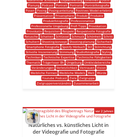
Natürliche Schönheit
Objektivierung
Offenheit
Outfit
Planung
Podcast
Portrait
Portraits
Porträtfotografie
Posen
Posing
Posing-anleitung
Positives Model-erlebnis
Präsentation
Privatsphäre
Produkt
Produkte
Produktfotografie
Professionalität
Professionelle Umgebung
Profi Tipps
Provokation
Provokativ
Requisiten
Respekt
Respektvolle Fotografie
Retusche
Schatten
Schlüssel
Schmuck
Schönheit
Schritt
Schultern
Shooting-konzept
Shooting-planung
Sicherheit
Smartphone Fotografie
Spotify Hörbuch
Stil
Stilrichtung
Stilvolle Inszenierung
Stimmung
Studiofotografie
Styling
Techniken
Technische Expertise
Technische Fähigkeiten
Thematik
Trägerloser Bh
Umgebung
Umkleidebereiche
Veränderungen
Verletzlichkeit
Vertrauen
Vision
Weibliche Formen
Weibliche Models
Welt
Würde
Youtube Podcast
Ziele
Zielgruppe
Zielgruppenverständnis
Zusammenarbeit
vor 2 Jahren
Natürliches vs. künstliches Licht in
der Videografie und Fotografie