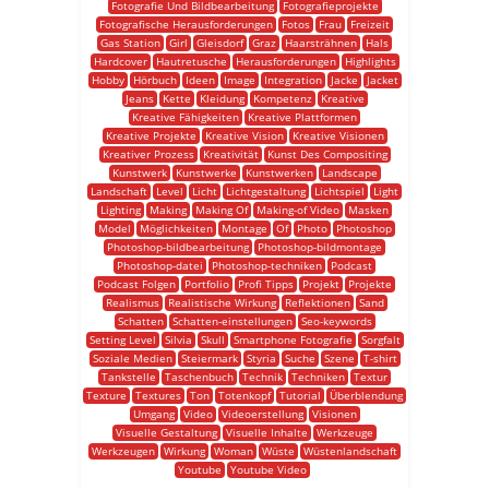
Fotografie Und Bildbearbeitung
Fotografieprojekte
Fotografische Herausforderungen
Fotos
Frau
Freizeit
Gas Station
Girl
Gleisdorf
Graz
Haarsträhnen
Hals
Hardcover
Hautretusche
Herausforderungen
Highlights
Hobby
Hörbuch
Ideen
Image
Integration
Jacke
Jacket
Jeans
Kette
Kleidung
Kompetenz
Kreative
Kreative Fähigkeiten
Kreative Plattformen
Kreative Projekte
Kreative Vision
Kreative Visionen
Kreativer Prozess
Kreativität
Kunst Des Compositing
Kunstwerk
Kunstwerke
Kunstwerken
Landscape
Landschaft
Level
Licht
Lichtgestaltung
Lichtspiel
Light
Lighting
Making
Making Of
Making-of Video
Masken
Model
Möglichkeiten
Montage
Of
Photo
Photoshop
Photoshop-bildbearbeitung
Photoshop-bildmontage
Photoshop-datei
Photoshop-techniken
Podcast
Podcast Folgen
Portfolio
Profi Tipps
Projekt
Projekte
Realismus
Realistische Wirkung
Reflektionen
Sand
Schatten
Schatten-einstellungen
Seo-keywords
Setting Level
Silvia
Skull
Smartphone Fotografie
Sorgfalt
Soziale Medien
Steiermark
Styria
Suche
Szene
T-shirt
Tankstelle
Taschenbuch
Technik
Techniken
Textur
Texture
Textures
Ton
Totenkopf
Tutorial
Überblendung
Umgang
Video
Videoerstellung
Visionen
Visuelle Gestaltung
Visuelle Inhalte
Werkzeuge
Werkzeugen
Wirkung
Woman
Wüste
Wüstenlandschaft
Youtube
Youtube Video