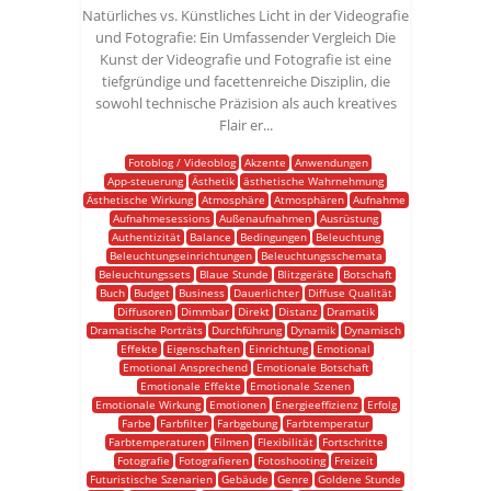
Natürliches vs. Künstliches Licht in der Videografie
und Fotografie: Ein Umfassender Vergleich Die
Kunst der Videografie und Fotografie ist eine
tiefgründige und facettenreiche Disziplin, die
sowohl technische Präzision als auch kreatives
Flair er...
Fotoblog / Videoblog
Akzente
Anwendungen
App-steuerung
Ästhetik
ästhetische Wahrnehmung
Ästhetische Wirkung
Atmosphäre
Atmosphären
Aufnahme
Aufnahmesessions
Außenaufnahmen
Ausrüstung
Authentizität
Balance
Bedingungen
Beleuchtung
Beleuchtungseinrichtungen
Beleuchtungsschemata
Beleuchtungssets
Blaue Stunde
Blitzgeräte
Botschaft
Buch
Budget
Business
Dauerlichter
Diffuse Qualität
Diffusoren
Dimmbar
Direkt
Distanz
Dramatik
Dramatische Porträts
Durchführung
Dynamik
Dynamisch
Effekte
Eigenschaften
Einrichtung
Emotional
Emotional Ansprechend
Emotionale Botschaft
Emotionale Effekte
Emotionale Szenen
Emotionale Wirkung
Emotionen
Energieeffizienz
Erfolg
Farbe
Farbfilter
Farbgebung
Farbtemperatur
Farbtemperaturen
Filmen
Flexibilität
Fortschritte
Fotografie
Fotografieren
Fotoshooting
Freizeit
Futuristische Szenarien
Gebäude
Genre
Goldene Stunde