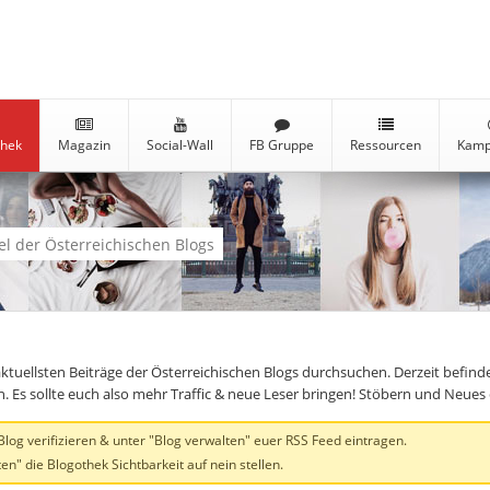
thek
Magazin
Social-Wall
FB Gruppe
Ressourcen
Kamp
kel der Österreichischen Blogs
aktuellsten Beiträge der Österreichischen Blogs durchsuchen. Derzeit befind
en. Es sollte euch also mehr Traffic & neue Leser bringen! Stöbern und Neue
og verifizieren & unter "Blog verwalten" euer RSS Feed eintragen.
en" die Blogothek Sichtbarkeit auf nein stellen.