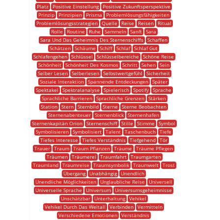
Platz
Positive Einstellung
Positive Zukunftsperspektive
Prinzip
Prinzipien
Prisma
Problemlösungsfähigkeiten
Problemlösungsstrategien
Quelle
Reise
Reisen
Ritual
Rolle
Routine
Ruhe
Sammeln
Sanft
Sara
Sara Und Das Geheimnis Des Sternenschiffs
Schaffen
Schätzen
Schäume
Schiff
Schlaf
Schlaf Gut
Schlafengehen
Schlüssel
Schlüsselbereiche
Schöne Reise
Schönheit
Schönheit Des Kosmos
Schritt
Sehen
Sein
Selber Lesen
Selberlesen
Selbstwertgefühl
Sicherheit
Soziale Interaktion
Spannende Entdeckungen
Später
Spektakel
Spektralanalyse
Spielerisch
Spotify
Sprache
Sprachliche Barrieren
Sprachliche Grenzen
Stärken
Station
Stern
Sternbild
Sterne
Sterne Beobachten
Sternenabenteuer
Sternenblick
Sternenhafen
Sternenkapitän Orion
Sternenschiff
Stille
Stimme
Symbol
Symbolisieren
Symbolisiert
Talent
Taschenbuch
Tiefe
Tiefes Interesse
Tiefes Verständnis
Tiefgehend
Tör
Trauer
Traum
Traum Pflanzen
Träume
Träume Pflegen
Träumen
Träumerei
Traumfahrt
Traumgarten
Traumland
Traumreise
Traumsymbolik
Traumwelt
Trost
Übergang
Unabhängig
Unendlich
Unendliche Möglichkeiten
Unglaubliche Reise
Universell
Universelle Sprache
Universum
Universumsgeheimnisse
Unschätzbar
Unterhaltung
Vehikel
Vehikel Durch Das Weltall
Verbinden
Vermitteln
Verschiedene Emotionen
Verständnis