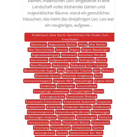
kleinen, malerischen Dorf, eingebettet in eine
Landschaft voller blühender Gärten und
majestätischer Bäume, stand ein gemütliches
Häuschen, das Heim des dreijährigen Leo. Leo war
ein neugieriges, aufgewe...
Kinderbuch Gute Nacht Geschichten Für Kinder Zum
Einschlafen
Abenteuer
Abgenutzte Bücher
Alltag
Alte Bücher
Alte Geschichten
Amazon
Ängste
Ängste Bewältigen
Ängstebewältigung
Astronaut
Astronaut Werden
Astronomie
Aufgewecktes Kind
Aufregung
Bäume
Baumflüstern
Bedeutung
Bedeutung Von Träumen
Beobachtende Augen
Berg
Berg Der Träume
Bett
Bildung
Blühende Gärten
Blühende Umgebung
Buch
Diamantenteppich
Digitale Welt
Dreijähriger
Eigene Rolle
Eindrücke
Einschlafen
Einschlafhilfe
Einzigartige Lebewesen
Einzigartigkeit
Eltern
Elterngespräche
Emotionale Bindung
Emotionale Entwicklung
Emotionale Stabilität
Empathie
Empathisch
Entdecker
Entdecker Werden
Entdeckung
Entdeckungsreise
Entwicklungsförderung
Erfahrungen
Erfahrungen Anderer
Erinnerung
Erinnerungen
Fantasie
Fantasiereise
Farben
Flüsternde Blätter
Flüsterwald
Forschung
Freundschaft
Funkelwiese
Garten
Geborgenheit
Geduld
Geheimnisse Der Welt