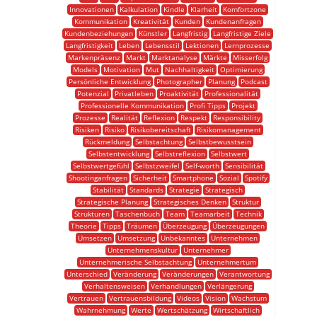
Innovationen
Kalkulation
Kindle
Klarheit
Komfortzone
Kommunikation
Kreativität
Kunden
Kundenanfragen
Kundenbeziehungen
Künstler
Langfristig
Langfristige Ziele
Langfristigkeit
Leben
Lebensstil
Lektionen
Lernprozesse
Markenpräsenz
Markt
Marktanalyse
Märkte
Misserfolg
Models
Motivation
Mut
Nachhaltigkeit
Optimierung
Persönliche Entwicklung
Photographer
Planung
Podcast
Potenzial
Privatleben
Proaktivität
Professionalität
Professionelle Kommunikation
Profi Tipps
Projekt
Prozesse
Realität
Reflexion
Respekt
Responsibility
Risiken
Risiko
Risikobereitschaft
Risikomanagement
Rückmeldung
Selbstachtung
Selbstbewusstsein
Selbstentwicklung
Selbstreflexion
Selbstwert
Selbstwertgefühl
Selbstzweifel
Self-worth
Sensibilität
Shootinganfragen
Sicherheit
Smartphone
Sozial
Spotify
Stabilität
Standards
Strategie
Strategisch
Strategische Planung
Strategisches Denken
Struktur
Strukturen
Taschenbuch
Team
Teamarbeit
Technik
Theorie
Tipps
Träumen
Überzeugung
Überzeugungen
Umsetzen
Umsetzung
Unbekanntes
Unternehmen
Unternehmenskultur
Unternehmer
Unternehmerische Selbstachtung
Unternehmertum
Unterschied
Veränderung
Veränderungen
Verantwortung
Verhaltensweisen
Verhandlungen
Verlängerung
Vertrauen
Vertrauensbildung
Videos
Vision
Wachstum
Wahrnehmung
Werte
Wertschätzung
Wirtschaftlich