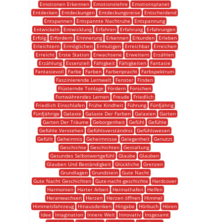
Emotionen Erkennen
Emotionslehre
Emotionsplanet
Entdecken
Entdeckungen
Entdeckungsreise
Entscheidend
Entspannen
Entspannte Nachtruhe
Entspannung
Entwickeln
Entwicklung
Erfahren
Erfahrung
Erfahrungen
Erfolg
Erfordern
Erinnerung
Erkennen
Erkunden
Erleben
Erleichtern
Ermöglichen
Ermutigen
Erreichbar
Erreichen
Erreicht
Erste Station
Erwachsene
Erweitern
Erzählen
Erzählung
Essenziell
Fähigkeit
Fähigkeiten
Fantasie
Fantasievoll
Farbe
Farben
Farbenpracht
Farbspektrum
Faszinierende Lernwelt
Fenster
Finden
Flüsternde Tonlage
Fördern
Forschen
Fortwährendes Lernen
Freude
Friedlich
Friedlich Einschlafen
Frühe Kindheit
Führung
Fünfjährig
Fünfjährige
Galaxie
Galaxie Der Farben
Galaxien
Garten
Garten Der Träume
Geborgenheit
Gefühl
Gefühle
Gefühle Verstehen
Gefühlsverständnis
Gefühlswesen
Gefüllt
Geheimnis
Geheimnisse
Gelegenheit
Genutzt
Geschichte
Geschichten
Gestaltung
Gesundes Selbstwertgefühl
Glaube
Glauben
Glauben Und Beständigkeit
Glückliche
Grenzen
Grundlagen
Grundstein
Gute Nacht
Gute Nacht Geschichten
Gute-nacht-geschichte
Hardcover
Harmonien
Harter Arbeit
Heimathafen
Helfen
Heranwachsen
Herzen
Herzen öffnen
Himmel
Himmelsfahrzeug
Hinausdenken
Hingabe
Hörbuch
Hören
Idee
Imagination
Innere Welt
Innovativ
Insgesamt