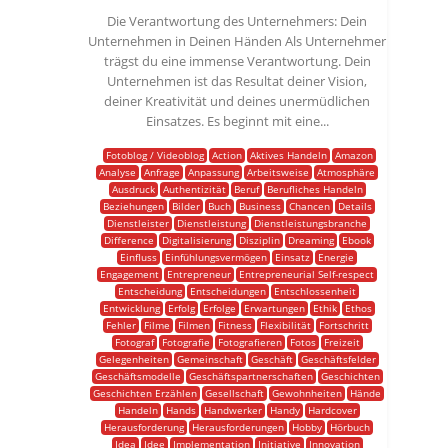
Die Verantwortung des Unternehmers: Dein
Unternehmen in Deinen Händen Als Unternehmer
trägst du eine immense Verantwortung. Dein
Unternehmen ist das Resultat deiner Vision,
deiner Kreativität und deines unermüdlichen
Einsatzes. Es beginnt mit eine...
Fotoblog / Videoblog
Action
Aktives Handeln
Amazon
Analyse
Anfrage
Anpassung
Arbeitsweise
Atmosphäre
Ausdruck
Authentizität
Beruf
Berufliches Handeln
Beziehungen
Bilder
Buch
Business
Chancen
Details
Dienstleister
Dienstleistung
Dienstleistungsbranche
Difference
Digitalisierung
Disziplin
Dreaming
Ebook
Einfluss
Einfühlungsvermögen
Einsatz
Energie
Engagement
Entrepreneur
Entrepreneurial Self-respect
Entscheidung
Entscheidungen
Entschlossenheit
Entwicklung
Erfolg
Erfolge
Erwartungen
Ethik
Ethos
Fehler
Filme
Filmen
Fitness
Flexibilität
Fortschritt
Fotograf
Fotografie
Fotografieren
Fotos
Freizeit
Gelegenheiten
Gemeinschaft
Geschäft
Geschäftsfelder
Geschäftsmodelle
Geschäftspartnerschaften
Geschichten
Geschichten Erzählen
Gesellschaft
Gewohnheiten
Hände
Handeln
Hands
Handwerker
Handy
Hardcover
Herausforderung
Herausforderungen
Hobby
Hörbuch
Idea
Idee
Implementation
Initiative
Innovation