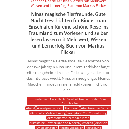
Ninas magische Tierfreunde. Gute
Nacht Geschichten für Kinder zum
Einschlafen für eine schöne Reise ins
Traumland zum Vorlesen und selber
lesen lassen mit Mehrwert, Wissen
und Lernerfolg Buch von Markus
Flicker
Ninas magische Tierfreunde Die Geschichte von
der zweijährigen Nina und ihrem Teddybär fängt
mit einer geheimnisvollen Einleitung an, die sofort
das Interesse weckt. Nina, ein neugieriges kleines
Mädchen, findet in ihrem Teddybären nicht nur
eine...
Kinderbuch Gute Nacht Geschichten Für Kinder Zum
Einschlafen
Abend
Abendgeschichten
Abenteuer
Abenteuer Im Garten
Akustische Wahrnehmung
Akzeptanz Von Veränderung
Akzeptanz Von Veränderungen
Allgemeine Entwicklung Von Kindern
Amazon
Ameisen
Ameisenhaufen
Ängste Loslassen
Anmeldung