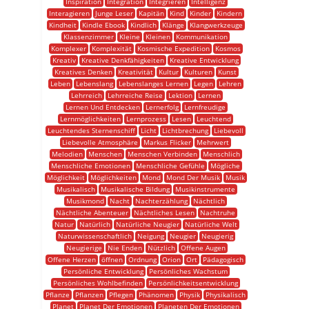
Inspiration
Integration
Integrieren
Intelligenz
Interagieren
Junge Leser
Kapitän
Kind
Kinder
Kindern
Kindheit
Kindle Ebook
Kindlich
Klänge
Klangwerkzeuge
Klassenzimmer
Kleine
Kleinen
Kommunikation
Komplexer
Komplexität
Kosmische Expedition
Kosmos
Kreativ
Kreative Denkfähigkeiten
Kreative Entwicklung
Kreatives Denken
Kreativität
Kultur
Kulturen
Kunst
Leben
Lebenslang
Lebenslanges Lernen
Legen
Lehren
Lehrreich
Lehrreiche Reise
Lektion
Lernen
Lernen Und Entdecken
Lernerfolg
Lernfreudige
Lernmöglichkeiten
Lernprozess
Lesen
Leuchtend
Leuchtendes Sternenschiff
Licht
Lichtbrechung
Liebevoll
Liebevolle Atmosphäre
Markus Flicker
Mehrwert
Melodien
Menschen
Menschen Verbinden
Menschlich
Menschliche Emotionen
Menschliche Gefühle
Mögliche
Möglichkeit
Möglichkeiten
Mond
Mond Der Musik
Musik
Musikalisch
Musikalische Bildung
Musikinstrumente
Musikmond
Nacht
Nachterzählung
Nächtlich
Nächtliche Abenteuer
Nächtliches Lesen
Nachtruhe
Natur
Natürlich
Natürliche Neugier
Natürliche Welt
Naturwissenschaftlich
Neigung
Neugier
Neugierig
Neugierige
Nie Enden
Nützlich
Offene Augen
Offene Herzen
öffnen
Ordnung
Orion
Ort
Pädagogisch
Persönliche Entwicklung
Persönliches Wachstum
Persönliches Wohlbefinden
Persönlichkeitsentwicklung
Pflanze
Pflanzen
Pflegen
Phänomen
Physik
Physikalisch
Planet
Planet Der Emotionen
Planeten Der Emotionen