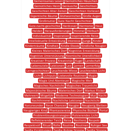
Gemeinsames Lesen
Gemütliches Häuschen
Gemütliches Heim
Geräusche
Geschichten
Geschichten Alter Zeiten
Geschichten Vorlesen
Gigantische Bäume
Glühwürmchen
Große Augen
Großmutter
Gute Nacht Geschichten
Gute-nacht-geschichte
Hardcover
Harmonie
Haus
Helden
Herausforderungen
Himmel
Hörbuch
Individualität
Inspiration
Inspirierende Reise
Intellektuelle Entwicklung
Interesse
Junge
Kinder
Kinderträume
Kindheit
Kindle Ebook
Kindliche Neugier
Kleines Malerisches Dorf
Kognitive Entwicklung
Kognitive Unterstützung
Kosmische Unendlichkeit
Kreativer Prozess
Kreativität
Kugel
Landschaft
Lebensziele
Lektionen
Leo
Lernen
Lernerfolg
Lerngeschichten
Leuchtende Wiese
Leuchtendes Licht
Licht
Lichtpuls
Liebevolle Routinen
Magie
Magie Und Abenteuer
Magische Welt
Magisches Nachtlicht
Magisches Traumlicht
Majestätische Bäume
Malerisches Dorf
Markus Flicker
Mehrwert
Mitgefühl
Moderne Technologien
Mut
Nacht
Nachthimmel
Nachtliche Lektionen
Nachtlicht
Naturwunder
Neue Chancen
Neugier
Neugierig Bleiben
Neugieriges Kind
Phantasiereise
Physische Bücher
Portal
Problemlösungsstrategien
Pulsierendes Licht
Reflektierender Teich
Reise
Resilienz
Respekt
Respektvoll
Ritual
Rolle
Routine
Routinen
Ruhiger See
Sanfte Erzählungen
Sanfte Ruhige Stimme
Sanfte Stimme