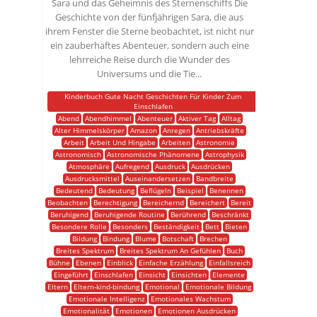
Sara und das Geheimnis des Sternenschiffs Die
Geschichte von der fünfjährigen Sara, die aus
ihrem Fenster die Sterne beobachtet, ist nicht nur
ein zauberhaftes Abenteuer, sondern auch eine
lehrreiche Reise durch die Wunder des
Universums und die Tie...
Kinderbuch Gute Nacht Geschichten Für Kinder Zum
Einschlafen
Abend
Abendhimmel
Abenteuer
Aktiver Tag
Alltag
Alter Himmelskörper
Amazon
Anregen
Antriebskräfte
Arbeit
Arbeit Und Hingabe
Arbeiten
Astronomie
Astronomisch
Astronomische Phänomene
Astrophysik
Atmosphäre
Aufregend
Ausdruck
Ausdrücken
Ausdrucksmittel
Auseinandersetzen
Bandbreite
Bedeutend
Bedeutung
Beflügeln
Beispiel
Benennen
Beobachten
Berechtigung
Bereichernd
Bereichert
Bereit
Beruhigend
Beruhigende Routine
Berührend
Beschränkt
Besondere Rolle
Besonders
Beständigkeit
Bett
Bieten
Bildung
Bindung
Blume
Botschaft
Brechen
Breites Spektrum
Breites Spektrum An Gefühlen
Buch
Bühne
Ebenen
Einblick
Einfache Erzählung
Einfallsreich
Eingeführt
Einschlafen
Einsicht
Einsichten
Elemente
Eltern
Eltern-kind-bindung
Emotional
Emotionale Bildung
Emotionale Intelligenz
Emotionales Wachstum
Emotionalität
Emotionen
Emotionen Ausdrücken