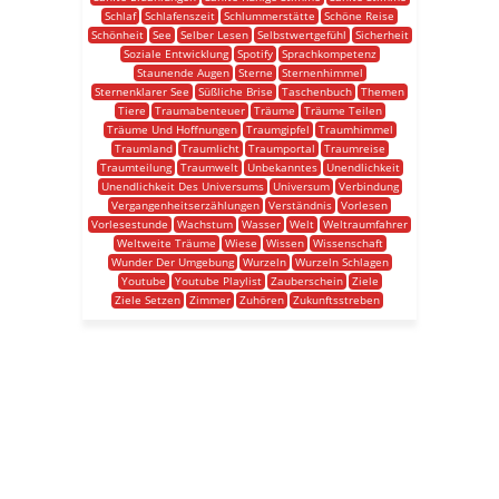
Schlaf
Schlafenszeit
Schlummerstätte
Schöne Reise
Schönheit
See
Selber Lesen
Selbstwertgefühl
Sicherheit
Soziale Entwicklung
Spotify
Sprachkompetenz
Staunende Augen
Sterne
Sternenhimmel
Sternenklarer See
Süßliche Brise
Taschenbuch
Themen
Tiere
Traumabenteuer
Träume
Träume Teilen
Träume Und Hoffnungen
Traumgipfel
Traumhimmel
Traumland
Traumlicht
Traumportal
Traumreise
Traumteilung
Traumwelt
Unbekanntes
Unendlichkeit
Unendlichkeit Des Universums
Universum
Verbindung
Vergangenheitserzählungen
Verständnis
Vorlesen
Vorlesestunde
Wachstum
Wasser
Welt
Weltraumfahrer
Weltweite Träume
Wiese
Wissen
Wissenschaft
Wunder Der Umgebung
Wurzeln
Wurzeln Schlagen
Youtube
Youtube Playlist
Zauberschein
Ziele
Ziele Setzen
Zimmer
Zuhören
Zukunftsstreben