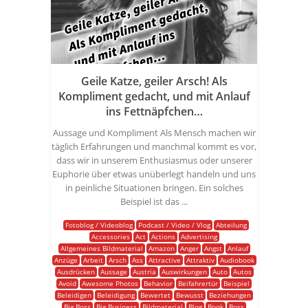
Geile Katze, geiler Arsch! Als
Kompliment gedacht, und mit Anlauf
ins Fettnäpfchen…
Aussage und Kompliment Als Mensch machen wir
täglich Erfahrungen und manchmal kommt es vor,
dass wir in unserem Enthusiasmus oder unserer
Euphorie über etwas unüberlegt handeln und uns
in peinliche Situationen bringen. Ein solches
Beispiel ist das ...
Fotoblog / Videoblog
Podcast / Video / Vlog
Abteilung
Accessories
Act
Actions
Advertising
Allgemeines Bildmaterial
Amazon
Anger
Angst
Anlauf
Anzüge
Arbeit
Arsch
Ass
Attractive
Attraktiv
Audiobook
Ausdrücken
Aussage
Austria
Auswirkungen
Auto
Autos
Avoid
Awesome Photos
Behavior
Beifahrertür
Beispiel
Beleidigen
Beleidigung
Bewertet
Bewusst
Beziehungen
Big Boss
Big Business
Bildmaterial
Blog
Book
Boss