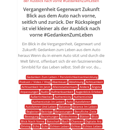
Vergangenheit Gegenwart Zukunft
Blick aus dem Auto nach vorne,
seitlich und zurück. Der Rückspiegel
ist viel kleiner als der Ausblick nach
vorne #GedankenZumLeben
Ein Blick in die Vergangenheit, Gegenwart und
Zukunft: Gedanken zum Leben aus dem Auto
heraus Wenn du in einem Auto sitzt und durch die
Welt fährst, offenbart sich dir ein faszinierendes
Sinnbild für das Leben selbst. Stell dir vor, du...
Gedanken Zum Leben / Persönlichkeitsentwicklung
Podcast / Video / Vlog
Abenteuer
Ablehnung
Achtsamkeit
Achtsamkeit Im Jetzt
Alleinstatteinsam
Andere
Ängste
Anpassungen
Audio
Aufmerksamkeit
Augenblick Erleben
Äußerlichkeiten
Authenticity
Authentizität
Authentizität Im Leben
Auto
Autofahren
Autofahren Und Leben
Balance
Balance Im Leben
Begleiter
Beiträge
Belastungen
Berufliche Ziele
Bewegung
Beziehungen
Bildschirme
Blätter
Blick
Blick Nach Vorne
Botschaft
Buch
Chancen
Digitale Ära
Driving
Echo
Echt
Echten Leben
Echtes
Echtes Leben