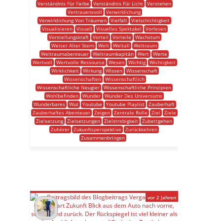
Verständnis Für Farbe
Verständnis Für Licht
Verstehen
Vertrauensvoll
Verwirklichung
Verwirklichung Von Träumen
Vielfalt
Vielschichtigkeit
Visualisieren
Visuell
Visuelles Spektakel
Vorlesen
Vorstellungskraft
Vorteil
Vorteile
Wachstum
Weiser Alter Stern
Welt
Weltall
Weltraum
Weltraumabenteuer
Weltraumkapitän
Wert
Werte
Wertvoll
Wertvolle Ressource
Wesen
Wichtig
Wichtigkeit
Wirklichkeit
Wirkung
Wissen
Wissenschaft
Wissenschaften
Wissenschaftlich
Wissenschaftliche Neugier
Wissenschaftliche Prinzipien
Wohlbefinden
Wunder
Wunder Des Universums
Wunderbares
Wut
Youtube
Youtube Playlist
Zauberhaft
Zauberhaftes Abenteuer
Zeigen
Zentrale Rolle
Ziel
Ziele
Zielsetzung
Zielsetzungen
Zielstrebigkeit
Zubettgehen
Zuhörer
Zukunftsperspektive
Zurückkehren
Zusammenbringen
vor 2 Jahren