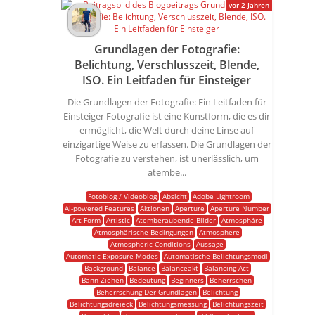
vor 2 Jahren
Grundlagen der Fotografie:
Belichtung, Verschlusszeit, Blende,
ISO. Ein Leitfaden für Einsteiger
Die Grundlagen der Fotografie: Ein Leitfaden für
Einsteiger Fotografie ist eine Kunstform, die es dir
ermöglicht, die Welt durch deine Linse auf
einzigartige Weise zu erfassen. Die Grundlagen der
Fotografie zu verstehen, ist unerlässlich, um
atembe...
Fotoblog / Videoblog
Absicht
Adobe Lightroom
Ai-powered Features
Aktionen
Aperture
Aperture Number
Art Form
Artistic
Atemberaubende Bilder
Atmosphäre
Atmosphärische Bedingungen
Atmosphere
Atmospheric Conditions
Aussage
Automatic Exposure Modes
Automatische Belichtungsmodi
Background
Balance
Balanceakt
Balancing Act
Bann Ziehen
Bedeutung
Beginners
Beherrschen
Beherrschung Der Grundlagen
Belichtung
Belichtungsdreieck
Belichtungsmessung
Belichtungszeit