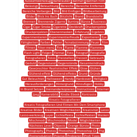
Auswahlwerkzeug
Bankräuber
Batman
Batman Film
Belästigt
Beleuchtung
Bereiche
Bereiche Entfernen
Bereiche Verbergen
Bild
Bild Einfügen
Bildbearbeitung
Bilder
Blick Ins Buch
Blitzlicht
Brand
Brandstelle
Brennen
Brennende Zigarre
Burning
Bürste
Business
Cigar
Cigar Smoke
Cigarette
Deckkraft
Druckprojekte
Druckprojekten
Ebenenmasken
Erfahrung
Ergebnis
Experimentieren
Experimentierfreude
Exportieren
Eye
Fähigkeiten
Farben
Fehler
Feinabstimmung
Feuer
Film
Filmen
Filter-menü
Fire
Flame
Flamme
Flammen
Flash Light
Folgen
Format
Foto
Fotograf
Fotografie
Fotografieren
Fotos
Freistellen
Freizeit
Gebrauch
Geduld
Gegenstand
Gegenstände
Gesamteindruck
Gewünschter Realistischer Effekt
Glow
Glühen
Glühend-effekt
Glühend-effekts
Grund
Gründe
Gut Beleuchtet
Halloween
Handy
Hardcover
Helligkeit
Herausforderungen
Hintergrund
Hinzufügen
Hobby
In Brand Setzen
Ineinanderkopieren
Instructions
Internet
Jpeg
Kamerabild
Kindle Ebook
Kontraste
Kreativ Fotografieren
Kreativ Fotografieren Und Filmen Mit Dem Smartphone
Kreative Bilder
Kreativen Möglichkeiten
Kreativität
Lasso
Lasso-werkzeug
Layer
Lichteffekte
Lichteffekten
Masken
Mischmodi
Mischmodus
Model
Möglichkeiten
Nächstes Level
Objects
Orange Bürste
Photo
Photography
Photos
Photoshop
Photoshop Cc
Png
Postproduktion
Präzise
Probieren
Profi Tipps