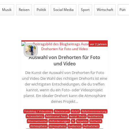
Musik
Reisen
Politik
Social Media
Sport
Wirtschaft
vor 2 Jahren
Auswahl von Drehorten für Foto
und Video
Die Kunst der Auswahl von Drehorten für Foto
und Video Die Wahl des richtigen Drehorts ist eine
der wichtigsten Entscheidungen, die du treffen
kannst, wenn du ein Foto- oder Videoprojekt
planst. Ein idealer Drehort kann die Atmosphäre
deines Projekt...
Fotoblog / Videoblog
Abenteuer
Abfall
Abfallminimierung
Accessibility
Additional Fees
Aerial Shots
Aesthetics
Alternativorte
Anforderungen
Ar
Aspekte
Ästhetik
Atmosphäre
Atmosphere
Audience
Aufnahmen