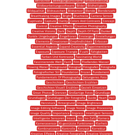
Betrachter
Bewegungsunschärfe
Bildbearbeitung
Bildbearbeitungssoftware
Bilder
Bildhelligkeit
Bildqualität
Bildrauschen
Bildsensor
Blende
Blendenzahl
Breathtaking Images
Bright
Bruchteile
Camera Sensor
Captivate
Capture
Clarity
Colors And Contrasts
Concept
Control
Creative Effects
Creative Photography
Creative Visions
Dark
Depth
Depth Of Field
Dunkel
Dunkle Umgebungen
Eingefroren
Einsteiger
Einstellungen
Elemente
Emotionen
Empfindlichkeit
Erfassen
Essential Aspects
Expand Creativity
Experimentieren
Exposure
Exposure Triangle
F-zahl
Fähigkeiten
Farben Und Kontraste
Fascinating World
Faszinierende Welt
Fazit
Film
Fließendes Wasser
Flowing Water
Foreground
Fotograf
Fotografen
Fotografie
Fotografischer Stil
Foundation
Frozen
Fundament
Fundamentals Of Photography
Gelungenes Foto
Geschichten
Geschichten Erzählen
Geschichten Visuell Erzählen
Gezielt Einsetzen
Great Photos
Grenzen
Großartige Fotos
Grundlage
Grundlagen
Grundlagen Der Fotografie
Guide
Heart
Hell
Herzstück
Hintergrund
Image Brightness
Image Editing Software
Image Noise
Image Processing
Image Quality
Importance
Impress
Intelligent Sensors
Intelligente Sensoren
Intent
Iso
Iso Zahl
Kamera
Kamerasensor
Ki-gestützte Funktionen
Klarheit
Kombinationen
Kontrolle
Konzept
Korrektur
Kreative Effekte
Kreative Fotografie
Kreative Visionen