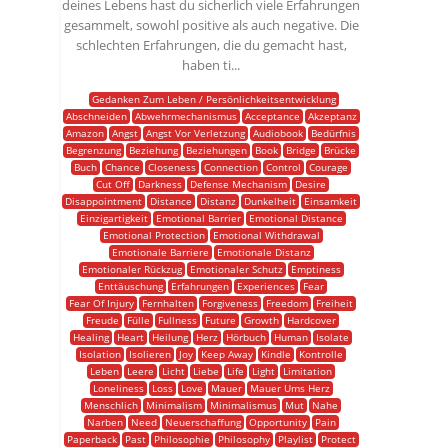
deines Lebens hast du sicherlich viele Erfahrungen
gesammelt, sowohl positive als auch negative. Die
schlechten Erfahrungen, die du gemacht hast,
haben ti...
Gedanken Zum Leben / Persönlichkeitsentwicklung
Abschneiden
Abwehrmechanismus
Acceptance
Akzeptanz
Amazon
Angst
Angst Vor Verletzung
Audiobook
Bedürfnis
Begrenzung
Beziehung
Beziehungen
Book
Bridge
Brücke
Buch
Chance
Closeness
Connection
Control
Courage
Cut Off
Darkness
Defense Mechanism
Desire
Disappointment
Distance
Distanz
Dunkelheit
Einsamkeit
Einzigartigkeit
Emotional Barrier
Emotional Distance
Emotional Protection
Emotional Withdrawal
Emotionale Barriere
Emotionale Distanz
Emotionaler Rückzug
Emotionaler Schutz
Emptiness
Enttäuschung
Erfahrungen
Experiences
Fear
Fear Of Injury
Fernhalten
Forgiveness
Freedom
Freiheit
Freude
Fülle
Fullness
Future
Growth
Hardcover
Healing
Heart
Heilung
Herz
Hörbuch
Human
Isolate
Isolation
Isolieren
Joy
Keep Away
Kindle
Kontrolle
Leben
Leere
Licht
Liebe
Life
Light
Limitation
Loneliness
Loss
Love
Mauer
Mauer Ums Herz
Menschlich
Minimalism
Minimalismus
Mut
Nahe
Narben
Need
Neuerschaffung
Opportunity
Pain
Paperback
Past
Philosophie
Philosophy
Playlist
Protect