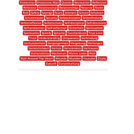
Protection
Protective Wall
Quotes
Recreation
Reflection
Reflexion
Relationship
Relationships
Reserve
Risiko
Risk
Safety
Sayings
Scars
Schmerz
Schutz
Schützen
Schutzmauer
Security
Selbstdisziplin
Selbstfindung
Selbstreflexion
Selbstschutz
Self-discipline
Self-discovery
Self-protection
Self-reflection
Sicherheit
Spiritualität
Spirituality
Spotify
Sprüche
Taschenbuch
True Love
Trust
Understanding
Uniqueness
Verbindung
Verbundenheit
Vergangenheit
Vergebung
Verlangen
Verletzlichkeit
Verlust
Verständnis
Vertrauen
Vulnerability
Wachstum
Wahre Liebe
Wall
Wall Around The Heart
Wounds
Wunden
Youtube
Zitate
Zukunft
Zurückhaltung