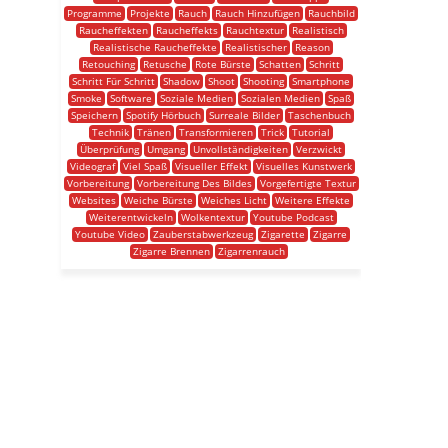
Programme
Projekte
Rauch
Rauch Hinzufügen
Rauchbild
Raucheffekten
Raucheffekts
Rauchtextur
Realistisch
Realistische Raucheffekte
Realistischer
Reason
Retouching
Retusche
Rote Bürste
Schatten
Schritt
Schritt Für Schritt
Shadow
Shoot
Shooting
Smartphone
Smoke
Software
Soziale Medien
Sozialen Medien
Spaß
Speichern
Spotify Hörbuch
Surreale Bilder
Taschenbuch
Technik
Tränen
Transformieren
Trick
Tutorial
Überprüfung
Umgang
Unvollständigkeiten
Verzwickt
Videograf
Viel Spaß
Visueller Effekt
Visuelles Kunstwerk
Vorbereitung
Vorbereitung Des Bildes
Vorgefertigte Textur
Websites
Weiche Bürste
Weiches Licht
Weitere Effekte
Weiterentwickeln
Wolkentextur
Youtube Podcast
Youtube Video
Zauberstabwerkzeug
Zigarette
Zigarre
Zigarre Brennen
Zigarrenrauch