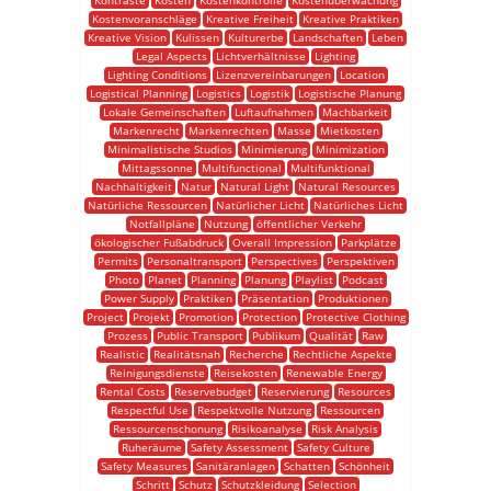
Kontraste
Kosten
Kostenkontrolle
Kostenüberwachung
Kostenvoranschläge
Kreative Freiheit
Kreative Praktiken
Kreative Vision
Kulissen
Kulturerbe
Landschaften
Leben
Legal Aspects
Lichtverhältnisse
Lighting
Lighting Conditions
Lizenzvereinbarungen
Location
Logistical Planning
Logistics
Logistik
Logistische Planung
Lokale Gemeinschaften
Luftaufnahmen
Machbarkeit
Markenrecht
Markenrechten
Masse
Mietkosten
Minimalistische Studios
Minimierung
Minimization
Mittagssonne
Multifunctional
Multifunktional
Nachhaltigkeit
Natur
Natural Light
Natural Resources
Natürliche Ressourcen
Natürlicher Licht
Natürliches Licht
Notfallpläne
Nutzung
öffentlicher Verkehr
ökologischer Fußabdruck
Overall Impression
Parkplätze
Permits
Personaltransport
Perspectives
Perspektiven
Photo
Planet
Planning
Planung
Playlist
Podcast
Power Supply
Praktiken
Präsentation
Produktionen
Project
Projekt
Promotion
Protection
Protective Clothing
Prozess
Public Transport
Publikum
Qualität
Raw
Realistic
Realitätsnah
Recherche
Rechtliche Aspekte
Reinigungsdienste
Reisekosten
Renewable Energy
Rental Costs
Reservebudget
Reservierung
Resources
Respectful Use
Respektvolle Nutzung
Ressourcen
Ressourcenschonung
Risikoanalyse
Risk Analysis
Ruheräume
Safety Assessment
Safety Culture
Safety Measures
Sanitäranlagen
Schatten
Schönheit
Schritt
Schutz
Schutzkleidung
Selection