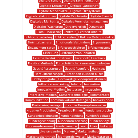
Digitale Kanäle
Digitale Kommunikation
Digitale Kreativität
Digitale Landschaft
Digitale Marktplätze
Digitale Ökosysteme
Digitale Plattformen
Digitale Reichweite
Digitale Trends
Digitales Marketing
Digitales Vertriebsmanagement
Digitales Wachstum
Direktvertrieb
Dynamisch
E-mail Marketing
Echtzeit
Echtzeit-inhalte
Echtzeit-marketing
Echtzeit-video
Effektive Videoprodukte
Eintrittsbarrieren
Emotionale Verbindung
Engagement
Engagement-raten
Erfolgsgeschichten
Erfolgsmessung
Erstellung
Erstellung Von Inhalten
Externe Produktionsfirmen
Facebook
Feedback
Flexible Methode
Fortschrittliche Kameratechnologien
Geschäftsstrategien
Geschäftsumfeld
Hashtags
Herausforderungen
Hinter-den-kulissen-blicke
Hobbyfotografie
Hochwertige Videoproduktionen
Influencer-marketing
Inhalte
Innovation
Innovative Medien
Instagram
Integration
Interaktive Medien
Kameratechnologie
Kommentare
Kommunikation
Kommunikationsstrategien
Konversionen
Kosteneinsparungen
Kreative Herangehensweise
Kreative Produktion
Kreatives Filmen
Kundenansprache
Kundenbeziehungen
Kundenbindung
Kundenfeedback
Kundengewinnung
Kundenorientierung
Kundenpflege
Kundenreferenzen
Kundenservice
Laien
Likes
Linkedin
Live-streaming
Marken
Markenaufbau
Markenbekanntheit
Markenreichweite
Markenstrategie