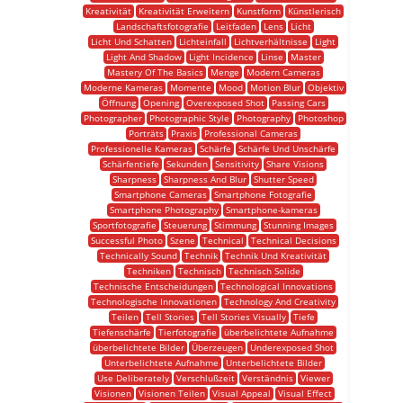
Kreativität
Kreativität Erweitern
Kunstform
Künstlerisch
Landschaftsfotografie
Leitfaden
Lens
Licht
Licht Und Schatten
Lichteinfall
Lichtverhältnisse
Light
Light And Shadow
Light Incidence
Linse
Master
Mastery Of The Basics
Menge
Modern Cameras
Moderne Kameras
Momente
Mood
Motion Blur
Objektiv
Öffnung
Opening
Overexposed Shot
Passing Cars
Photographer
Photographic Style
Photography
Photoshop
Porträts
Praxis
Professional Cameras
Professionelle Kameras
Schärfe
Schärfe Und Unschärfe
Schärfentiefe
Sekunden
Sensitivity
Share Visions
Sharpness
Sharpness And Blur
Shutter Speed
Smartphone Cameras
Smartphone Fotografie
Smartphone Photography
Smartphone-kameras
Sportfotografie
Steuerung
Stimmung
Stunning Images
Successful Photo
Szene
Technical
Technical Decisions
Technically Sound
Technik
Technik Und Kreativität
Techniken
Technisch
Technisch Solide
Technische Entscheidungen
Technological Innovations
Technologische Innovationen
Technology And Creativity
Teilen
Tell Stories
Tell Stories Visually
Tiefe
Tiefenschärfe
Tierfotografie
überbelichtete Aufnahme
überbelichtete Bilder
Überzeugen
Underexposed Shot
Unterbelichtete Aufnahme
Unterbelichtete Bilder
Use Deliberately
Verschlußzeit
Verständnis
Viewer
Visionen
Visionen Teilen
Visual Appeal
Visual Effect