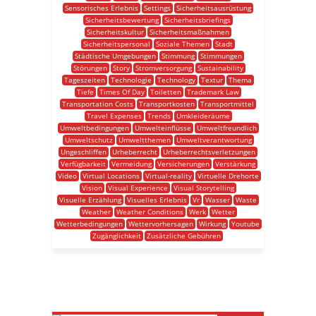
Sensorisches Erlebnis
Settings
Sicherheitsausrüstung
Sicherheitsbewertung
Sicherheitsbriefings
Sicherheitskultur
Sicherheitsmaßnahmen
Sicherheitspersonal
Soziale Themen
Stadt
Städtische Umgebungen
Stimmung
Stimmungen
Störungen
Story
Stromversorgung
Sustainability
Tageszeiten
Technologie
Technology
Textur
Thema
Tiefe
Times Of Day
Toiletten
Trademark Law
Transportation Costs
Transportkosten
Transportmittel
Travel Expenses
Trends
Umkleideräume
Umweltbedingungen
Umwelteinflüsse
Umweltfreundlich
Umweltschutz
Umweltthemen
Umweltverantwortung
Ungeschliffen
Urheberrecht
Urheberrechtsverletzungen
Verfügbarkeit
Vermeidung
Versicherungen
Verstärkung
Video
Virtual Locations
Virtual-reality
Virtuelle Drehorte
Vision
Visual Experience
Visual Storytelling
Visuelle Erzählung
Visuelles Erlebnis
Vr
Wasser
Waste
Weather
Weather Conditions
Werk
Wetter
Wetterbedingungen
Wettervorhersagen
Wirkung
Youtube
Zugänglichkeit
Zusätzliche Gebühren