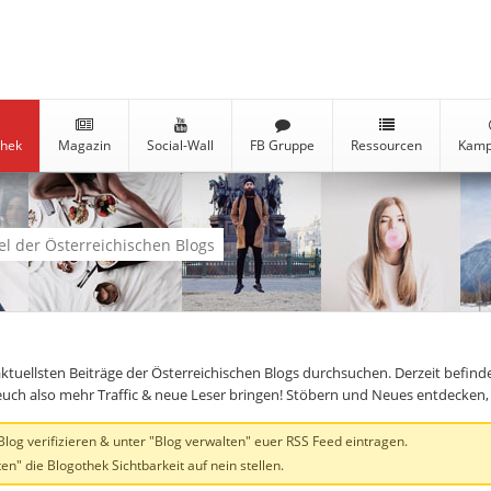
thek
Magazin
Social-Wall
FB Gruppe
Ressourcen
Kamp
kel der Österreichischen Blogs
aktuellsten Beiträge der Österreichischen Blogs durchsuchen. Derzeit befind
te euch also mehr Traffic & neue Leser bringen! Stöbern und Neues entdecken
og verifizieren & unter "Blog verwalten" euer RSS Feed eintragen.
en" die Blogothek Sichtbarkeit auf nein stellen.