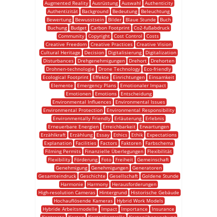
Augmented Reality
Ausrüstung
Auswahl
Authenticity
Authentizität
Background
Bedeutung
Beleuchtung
Bewertung
Bewusstsein
Bilder
Blaue Stunde
Buch
Buchung
Budget
Carbon Footprint
Co2-fußabdruck
Community
Copyright
Cost Control
Costs
Creative Freedom
Creative Practices
Creative Vision
Cultural Heritage
Decision
Digitalisierung
Digitalization
Disturbances
Drehgenehmigungen
Drehort
Drehorten
Drohnen-technologie
Drone Technology
Eco-friendly
Ecological Footprint
Effekte
Einrichtungen
Einsamkeit
Elemente
Emergency Plans
Emotionaler Impact
Emotionen
Emotions
Entscheidung
Environmental Influences
Environmental Issues
Environmental Protection
Environmental Responsibility
Environmentally Friendly
Erläuterung
Erlebnis
Erneuerbare Energien
Erreichbarkeit
Erwartungen
Erzählkraft
Erzählung
Essay
Ethics
Ethik
Expectations
Explanation
Facilities
Factors
Faktoren
Farbschema
Filming Permits
Finanzielle Überlegungen
Flexibilität
Flexibility
Förderung
Foto
Freiheit
Gemeinschaft
Genehmigung
Genehmigungen
Generatoren
Gesamteindruck
Geschichte
Gesellschaft
Goldene Stunde
Harmonie
Harmony
Herausforderungen
High-resolution Cameras
Hintergrund
Historische Gebäude
Hochauflösende Kameras
Hybrid Work Models
Hybride Arbeitsmodelle
Impact
Importance
Insurance