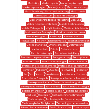
Marketing
Marketing-mix
Marketingstrategie
Marketingstrategien
Marktdynamik
Marktentwicklung
Marktforschung
Marktpositionierung
Markttrends
Marktwachstum
Medientechnologie
Medienübergreifendes Marketing
Messung
Mobile Content-erstellung
Mobile Technologien
Mobile Videografie
Möglichkeiten
Multimediale Inhalte
Multimediale Strategien
Multinationale Konzerne
Mundpropaganda
Nachfrage
Netzwerkaufbau
Netzwerken
Nischen
Nischenmärkte
Nischenstrategien
Online-marketing
Online-präsenz
Optimierung
Paketangebote
Pakete
Partnerschaften
Plattformstrategie
Portfolio-entwicklung
Preis-leistungs-verhältnis
Preisgestaltung
Preisoptionen
Preisstrategie
Produktvorstellungen
Professionalität
Professionelle Videokameras
Professionelles Netzwerk
Promotion
Publikum
Qualität
Reichweite
Revolution
Roi
Seo
Shares
Smartphone
Smartphone Features
Smartphone Fotografie
Smartphone-basierte Produktion
Smartphone-kamera
Smartphone-videografie
Smartphone-videos
Social Media
Social-media-strategie
Soziale Interaktion
Soziale Medien
Soziale Netzwerke
Start-ups
Strategien
Suchmaschinenoptimierung
Technologien
Technologische Entwicklungen
Technologische Fähigkeiten
Technologische Innovation
Tiktok
Tonaufnahmen
Tools
Transkripte
Trendanalyse