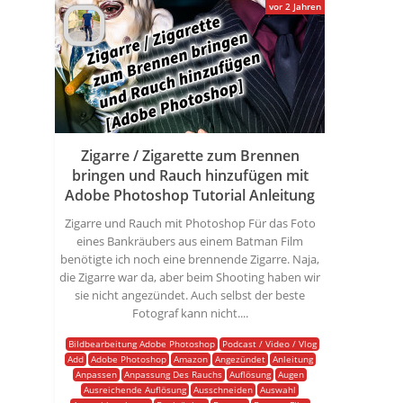
vor 2 Jahren
Zigarre / Zigarette zum Brennen
bringen und Rauch hinzufügen mit
Adobe Photoshop Tutorial Anleitung
Zigarre und Rauch mit Photoshop Für das Foto
eines Bankräubers aus einem Batman Film
benötigte ich noch eine brennende Zigarre. Naja,
die Zigarre war da, aber beim Shooting haben wir
sie nicht angezündet. Auch selbst der beste
Fotograf kann nicht....
Bildbearbeitung Adobe Photoshop
Podcast / Video / Vlog
Add
Adobe Photoshop
Amazon
Angezündet
Anleitung
Anpassen
Anpassung Des Rauchs
Auflösung
Augen
Ausreichende Auflösung
Ausschneiden
Auswahl