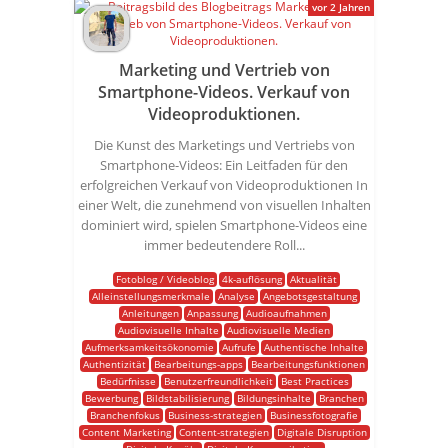
vor 2 Jahren
Marketing und Vertrieb von
Smartphone-Videos. Verkauf von
Videoproduktionen.
Die Kunst des Marketings und Vertriebs von
Smartphone-Videos: Ein Leitfaden für den
erfolgreichen Verkauf von Videoproduktionen In
einer Welt, die zunehmend von visuellen Inhalten
dominiert wird, spielen Smartphone-Videos eine
immer bedeutendere Roll...
Fotoblog / Videoblog
4k-auflösung
Aktualität
Alleinstellungsmerkmale
Analyse
Angebotsgestaltung
Anleitungen
Anpassung
Audioaufnahmen
Audiovisuelle Inhalte
Audiovisuelle Medien
Aufmerksamkeitsökonomie
Aufrufe
Authentische Inhalte
Authentizität
Bearbeitungs-apps
Bearbeitungsfunktionen
Bedürfnisse
Benutzerfreundlichkeit
Best Practices
Bewerbung
Bildstabilisierung
Bildungsinhalte
Branchen
Branchenfokus
Business-strategien
Businessfotografie
Content Marketing
Content-strategien
Digitale Disruption