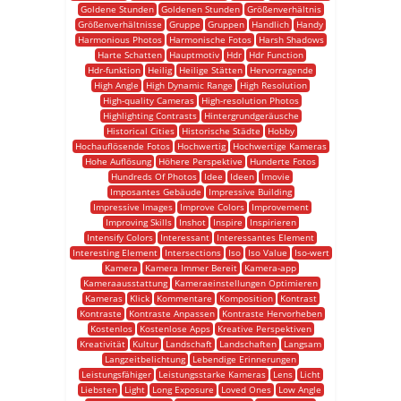
Goldene Stunden
Goldenen Stunden
Größenverhältnis
Größenverhältnisse
Gruppe
Gruppen
Handlich
Handy
Harmonious Photos
Harmonische Fotos
Harsh Shadows
Harte Schatten
Hauptmotiv
Hdr
Hdr Function
Hdr-funktion
Heilig
Heilige Stätten
Hervorragende
High Angle
High Dynamic Range
High Resolution
High-quality Cameras
High-resolution Photos
Highlighting Contrasts
Hintergrundgeräusche
Historical Cities
Historische Städte
Hobby
Hochauflösende Fotos
Hochwertig
Hochwertige Kameras
Hohe Auflösung
Höhere Perspektive
Hunderte Fotos
Hundreds Of Photos
Idee
Ideen
Imovie
Imposantes Gebäude
Impressive Building
Impressive Images
Improve Colors
Improvement
Improving Skills
Inshot
Inspire
Inspirieren
Intensify Colors
Interessant
Interessantes Element
Interesting Element
Intersections
Iso
Iso Value
Iso-wert
Kamera
Kamera Immer Bereit
Kamera-app
Kameraausstattung
Kameraeinstellungen Optimieren
Kameras
Klick
Kommentare
Komposition
Kontrast
Kontraste
Kontraste Anpassen
Kontraste Hervorheben
Kostenlos
Kostenlose Apps
Kreative Perspektiven
Kreativität
Kultur
Landschaft
Landschaften
Langsam
Langzeitbelichtung
Lebendige Erinnerungen
Leistungsfähiger
Leistungsstarke Kameras
Lens
Licht
Liebsten
Light
Long Exposure
Loved Ones
Low Angle