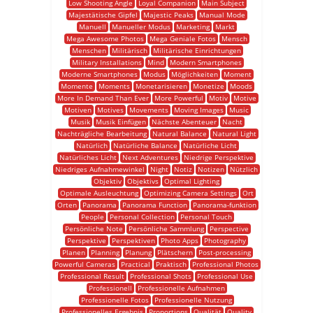
Low Shooting Angle
Loyal Companion
Main Subject
Majestätische Gipfel
Majestic Peaks
Manual Mode
Manuell
Manueller Modus
Marketing
Markt
Mega Awesome Photos
Mega Geniale Fotos
Mensch
Menschen
Militärisch
Militärische Einrichtungen
Military Installations
Mind
Modern Smartphones
Moderne Smartphones
Modus
Möglichkeiten
Moment
Momente
Moments
Monetarisieren
Monetize
Moods
More In Demand Than Ever
More Powerful
Motiv
Motive
Motiven
Motives
Movements
Moving Images
Music
Musik
Musik Einfügen
Nächste Abenteuer
Nacht
Nachträgliche Bearbeitung
Natural Balance
Natural Light
Natürlich
Natürliche Balance
Natürliche Licht
Natürliches Licht
Next Adventures
Niedrige Perspektive
Niedriges Aufnahmewinkel
Night
Notiz
Notizen
Nützlich
Objektiv
Objektivs
Optimal Lighting
Optimale Ausleuchtung
Optimizing Camera Settings
Ort
Orten
Panorama
Panorama Function
Panorama-funktion
People
Personal Collection
Personal Touch
Persönliche Note
Persönliche Sammlung
Perspective
Perspektive
Perspektiven
Photo Apps
Photography
Planen
Planning
Planung
Plätschern
Post-processing
Powerful Cameras
Practical
Praktisch
Professional Photos
Professional Result
Professional Shots
Professional Use
Professionell
Professionelle Aufnahmen
Professionelle Fotos
Professionelle Nutzung
Professionelles Ergebnis
Proportions
Qualität
Quality