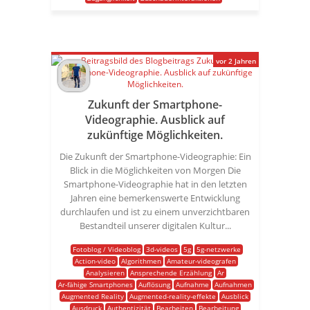
vor 2 Jahren
Zukunft der Smartphone-
Videographie. Ausblick auf
zukünftige Möglichkeiten.
Die Zukunft der Smartphone-Videographie: Ein
Blick in die Möglichkeiten von Morgen Die
Smartphone-Videographie hat in den letzten
Jahren eine bemerkenswerte Entwicklung
durchlaufen und ist zu einem unverzichtbaren
Bestandteil unserer digitalen Kultur...
Fotoblog / Videoblog
3d-videos
5g
5g-netzwerke
Action-video
Algorithmen
Amateur-videografen
Analysieren
Ansprechende Erzählung
Ar
Ar-fähige Smartphones
Auflösung
Aufnahme
Aufnahmen
Augmented Reality
Augmented-reality-effekte
Ausblick
Ausdruck
Authentizität
Bearbeiten
Bearbeitung