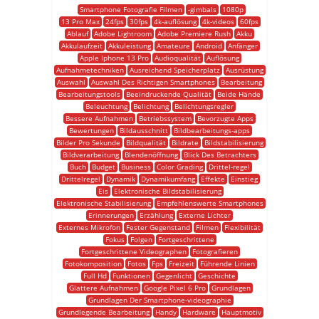
Smartphone Fotografie Filmen
-gimbals
1080p
13 Pro Max
24fps
30fps
4k-auflösung
4k-videos
60fps
Ablauf
Adobe Lightroom
Adobe Premiere Rush
Akku
Akkulaufzeit
Akkuleistung
Amateure
Android
Anfänger
Apple Iphone 13 Pro
Audioqualität
Auflösung
Aufnahmetechniken
Ausreichend Speicherplatz
Ausrüstung
Auswahl
Auswahl Des Richtigen Smartphones
Bearbeitung
Bearbeitungstools
Beeindruckende Qualität
Beide Hände
Beleuchtung
Belichtung
Belichtungsregler
Bessere Aufnahmen
Betriebssystem
Bevorzugte Apps
Bewertungen
Bildausschnitt
Bildbearbeitungs-apps
Bilder Pro Sekunde
Bildqualität
Bildrate
Bildstabilisierung
Bildverarbeitung
Blendenöffnung
Blick Des Betrachters
Buch
Budget
Business
Color Grading
Drittel-regel
Drittelregel
Dynamik
Dynamikumfang
Effekte
Einstieg
Eis
Elektronische Bildstabilisierung
Elektronische Stabilisierung
Empfehlenswerte Smartphones
Erinnerungen
Erzählung
Externe Lichter
Externes Mikrofon
Fester Gegenstand
Filmen
Flexibilität
Fokus
Folgen
Fortgeschrittene
Fortgeschrittene Videographen
Fotografieren
Fotokomposition
Fotos
Fps
Freizeit
Führende Linien
Full Hd
Funktionen
Gegenlicht
Geschichte
Glattere Aufnahmen
Google Pixel 6 Pro
Grundlagen
Grundlagen Der Smartphone-videographie
Grundlegende Bearbeitung
Handy
Hardware
Hauptmotiv