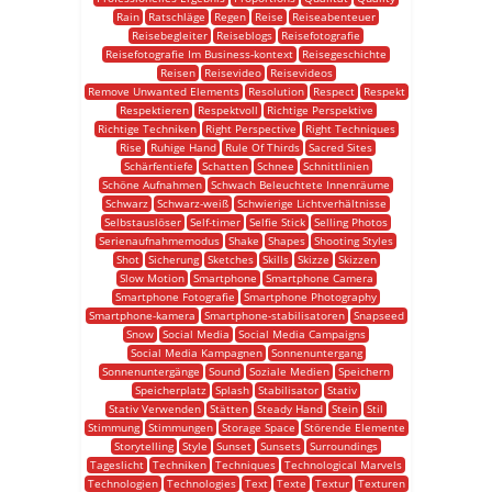
Rain
Ratschläge
Regen
Reise
Reiseabenteuer
Reisebegleiter
Reiseblogs
Reisefotografie
Reisefotografie Im Business-kontext
Reisegeschichte
Reisen
Reisevideo
Reisevideos
Remove Unwanted Elements
Resolution
Respect
Respekt
Respektieren
Respektvoll
Richtige Perspektive
Richtige Techniken
Right Perspective
Right Techniques
Rise
Ruhige Hand
Rule Of Thirds
Sacred Sites
Schärfentiefe
Schatten
Schnee
Schnittlinien
Schöne Aufnahmen
Schwach Beleuchtete Innenräume
Schwarz
Schwarz-weiß
Schwierige Lichtverhältnisse
Selbstauslöser
Self-timer
Selfie Stick
Selling Photos
Serienaufnahmemodus
Shake
Shapes
Shooting Styles
Shot
Sicherung
Sketches
Skills
Skizze
Skizzen
Slow Motion
Smartphone
Smartphone Camera
Smartphone Fotografie
Smartphone Photography
Smartphone-kamera
Smartphone-stabilisatoren
Snapseed
Snow
Social Media
Social Media Campaigns
Social Media Kampagnen
Sonnenuntergang
Sonnenuntergänge
Sound
Soziale Medien
Speichern
Speicherplatz
Splash
Stabilisator
Stativ
Stativ Verwenden
Stätten
Steady Hand
Stein
Stil
Stimmung
Stimmungen
Storage Space
Störende Elemente
Storytelling
Style
Sunset
Sunsets
Surroundings
Tageslicht
Techniken
Techniques
Technological Marvels
Technologien
Technologies
Text
Texte
Textur
Texturen