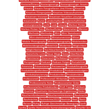
Kleinere Produktionsbudgets
Kommunikation
Komposition
Kosteneffizienz
Kostengünstige
Kostengünstiger Ansatz
Kreativ
Kreativ Fotografieren Und Filmen
Kreative
Kreative Filmprojekte
Kreative Videoaufnahmen
Kreativen Visionen
Kreativen Visuellen Lösungen
Kreativität
Kunst
Landschaften
Leidenschaftlicher
Leistungsstarke
Licht
Look
Lösung
Markus Flicker
Markus Flicker Foto
Markusflicker
Materialien
Meister
Methode
Methoden
Mini
Mini Skateboard
Mini-skateboards
Miniaturversion
Mittel
Mobile Photography
Mobilephotography
Mobilevideo
Mobilevideography
Mobilität
Moderner
Möglichkeit
Möglichkeiten
Nachbearbeitung
Nächste Stufe
Natürliche Licht
Neue Wege
Note
Oberfläche
Optimieren
Österreich
Perfekten
Perspektive
Perspektiven
Podcast
Podcast Folgen
Portabilität
Potenzial
Präsentieren
Preiswerter
Produktfotografie
Produktfotografieideen
Produktion
Produktionsbudgets
Produktplatzierung
Produktvideo
Produktvideos
Professionell
Professionell Wirkende
Professionelle
Professionelle Note
Professioneller Slider
Professionelles Produktvideo
Profi Tipps
Publikum
Qualität
Qualitativ Hochwertige Ergebnisse
Räder
Räuchernfürdieseele
Räuchernmitkräutern
Rauhnacht
Rauhnächte
Rauhnächte2022
Realität
Reel
Reels
Reisen
Ruhig
Ruhige Gleichmäßige Bewegung
Sanft
Sanfte
Sanfte Horizontale Kamerabewegungen
Scharfer Stil