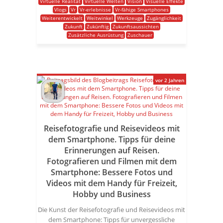
Virtuelle Realität
Virtuelle Welten
Vision
Visuelle Effekte
Vlogs
Vr
Vr-erlebnisse
Vr-fähige Smartphones
Weiterentwickelt
Weitwinkel
Werkzeuge
Zugänglichkeit
Zukunft
Zukünftig
Zukunftsaussichten
Zusätzliche Ausrüstung
Zuschauer
vor 2 Jahren
Reisefotografie und Reisevideos mit
dem Smartphone. Tipps für deine
Erinnerungen auf Reisen.
Fotografieren und Filmen mit dem
Smartphone: Bessere Fotos und
Videos mit dem Handy für Freizeit,
Hobby und Business
Die Kunst der Reisefotografie und Reisevideos mit
dem Smartphone: Tipps für unvergessliche