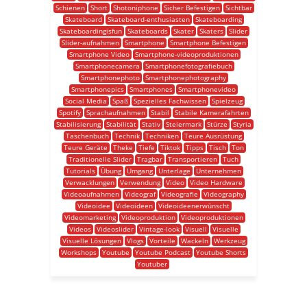
Schienen
Short
Shotoniphone
Sicher Befestigen
Sichtbar
Skateboard
Skateboard-enthusiasten
Skateboarding
Skateboardingisfun
Skateboards
Skater
Skaters
Slider
Slider-aufnahmen
Smartphone
Smartphone Befestigen
Smartphone Video
Smartphone-videoproduktionen
Smartphonecamera
Smartphonefotografiebuch
Smartphonephoto
Smartphonephotography
Smartphonepics
Smartphones
Smartphonevideo
Social Media
Spaß
Spezielles Fachwissen
Spielzeug
Spotify
Sprachaufnahmen
Stabil
Stabile Kamerafahrten
Stabilisierung
Stabilität
Stativ
Steiermark
Stürze
Styria
Taschenbuch
Technik
Techniken
Teure Ausrüstung
Teure Geräte
Theke
Tiefe
Tiktok
Tipps
Tisch
Ton
Traditionelle Slider
Tragbar
Transportieren
Tuch
Tutorials
Übung
Umgang
Unterlage
Unternehmen
Verwacklungen
Verwendung
Video
Video Hardware
Videoaufnahmen
Videograf
Videografie
Videography
Videoidee
Videoideen
Videoideenerwünscht
Videomarketing
Videoproduktion
Videoproduktionen
Videos
Videoslider
Vintage-look
Visuell
Visuelle
Visuelle Lösungen
Vlogs
Vorteile
Wackeln
Werkzeug
Workshops
Youtube
Youtube Podcast
Youtube Shorts
Youtuber