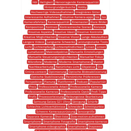
Hdr
Helligkeit
Hervorragende Kameraqualität
Hintergrundgeräusche
Hobby
Hochwertige Videoaufnahmen
Imaginäres Gitter
Interessante Aufnahmen
Intuitive Kamera-apps
Ios
Iso
Kamerafahrten
Kameraqualität
Kinemaster
Klare Bilder
Komposition
Kontrast
Kontrastreiche Szenen
Konzept
Kreative Aspekte
Kreative Ideen
Kreative Kontrolle
Kreative Möglichkeiten
Kreative Vision
Lange Akkulaufzeit
Längere Videos
Langsame Schwenks
Leistungsstarke Tools
Licht
Lichtempfang
Lichtempfindlichkeit
Linien
Linsen
Lumafusion
Makroobjektive
Manuelle Einstellungen
Manuelle Steuerungsmöglichkeiten
Manueller Fokus
Mikrofone
Moderne
Moderne Smartphones
Muster
Nachbearbeitung
Natürliches Licht
Objektive
Ois
Online-content
Optimierung
Optische Bildstabilisierung
Optische Stabilisierung
Persönliche Präferenzen
Perspektive
Planung
Plattformen
Podcast
Popularität
Preis
Professionelle Arbeit
Professionelle Kamera
Professionelle Kameras
Professionelle Optik
Profi Tipps
Profis
Prozessorleistung
Reibungslose Bearbeitung
Samsung Galaxy S21 Ultra
Sättigung
Schärfe
Schlechte Lichtverhältnisse
Schneiden
Schnittpunkte
Schwere Kameraausrüstung
Sensorgröße
Separate Kameras
Shot-liste
Slow-motion-aufnahmen
Smartphone
Smartphone Fotografie
Smartphone-kameras
Smartphone-videographie
Smartphones
Snapseed