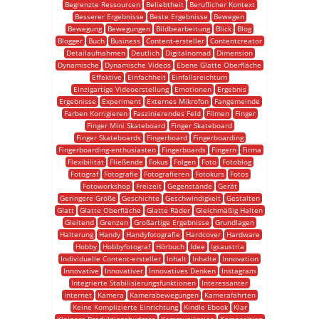
Begrenzte Ressourcen
Beliebtheit
Beruflicher Kontext
Besserer Ergebnisse
Beste Ergebnisse
Bewegen
Bewegung
Bewegungen
Bildbearbeitung
Blick
Blog
Blogger
Buch
Business
Content-ersteller
Contentcreator
Detailaufnahmen
Deutlich
Digitalnomad
Dimension
Dynamische
Dynamische Videos
Ebene Glatte Oberfläche
Effektive
Einfachheit
Einfallsreichtum
Einzigartige Videoerstellung
Emotionen
Ergebnis
Ergebnisse
Experiment
Externes Mikrofon
Fangemeinde
Farben Korrigieren
Faszinierendes Feld
Filmen
Finger
Finger Mini Skateboard
Finger Skateboard
Finger Skateboards
Fingerboard
Fingerboarding
Fingerboarding-enthusiasten
Fingerboards
Fingern
Firma
Flexibilität
Fließende
Fokus
Folgen
Foto
Fotoblog
Fotograf
Fotografie
Fotografieren
Fotokurs
Fotos
Fotoworkshop
Freizeit
Gegenstände
Gerät
Geringere Größe
Geschichte
Geschwindigkeit
Gestalten
Glatt
Glatte Oberfläche
Glatte Räder
Gleichmäßig Halten
Gleitend
Grenzen
Großartige Ergebnisse
Grundlagen
Halterung
Handy
Handyfotografie
Hardcover
Hardware
Hobby
Hobbyfotograf
Hörbuch
Idee
Igsaustria
Individuelle Content-ersteller
Inhalt
Inhalte
Innovation
Innovative
Innovativer
Innovatives Denken
Instagram
Integrierte Stabilisierungsfunktionen
Interessanter
Internet
Kamera
Kamerabewegungen
Kamerafahrten
Keine Komplizierte Einrichtung
Kindle Ebook
Klar