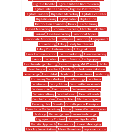
Digitale Inhalte
Digitale Inhalte Kontrollieren
Digitale Inhalte Löschen
Digitale Plattformen
Digitale Präsenz
Digitales Marketing
Digitales Zeitalter
Digitalisierung
Digitalization
Digitization
Distribution Channels
Druck
Durchführung
E-mail Marketing
Economic Success
Ehrliche Botschaft
Einkauf
Email-marketing
Emotional Appeal
Emotionale Ansprache
Emotionen
Emotions
Engagement
Entwicklung
Erfolg
Erfolg Im Internet
Erfolg Von Unternehmen
Erfolgsfaktoren
Error Communication
Event-marketing
Eventmarketing
Events
Execution
Expert Groups
Fachgruppen
Fair Knowledge Sharing
Fairer Umgang Mit Wissen
Fb Slut
Fb-schlampe
Feedback
Fehler
Fehlerkommunikation
Feuerzeuge
Flexibilität
Flexibility
Focus Areas
Förderung
Förderung Von Marken
Fotoshootings
Functions
Funktionen
Funny Tiktok
Ganzheitlicher Ansatz
Gastronomie
Gastronomy
Gedanken Loslassen
Geheimhaltung
Geschäftswelt
Geschäftsziele
Geschäftszielen
Geschichten
Glaubwürdigkeit
Growing Hair
Growth
Grundlegende Prinzipien
Gründliche Vorbereitung
Guide
Haare Wachsen Lassen
Hashtags
Hausaufgaben
Herausforderungen
High-quality Content
Hochwertige Inhalte
Holistic Approach
Homework
Honest Messaging
Idea Implementation
Ideen Umsetzen
Implementation