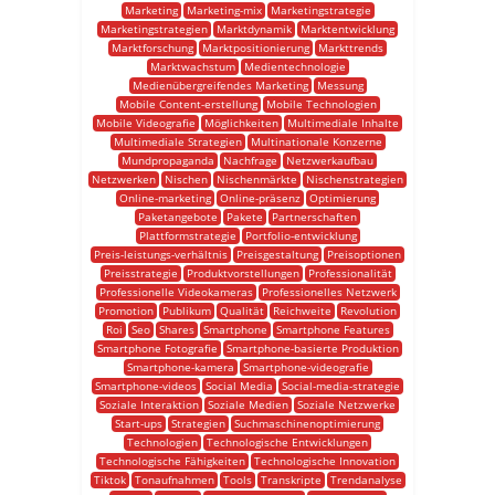
Marketing
Marketing-mix
Marketingstrategie
Marketingstrategien
Marktdynamik
Marktentwicklung
Marktforschung
Marktpositionierung
Markttrends
Marktwachstum
Medientechnologie
Medienübergreifendes Marketing
Messung
Mobile Content-erstellung
Mobile Technologien
Mobile Videografie
Möglichkeiten
Multimediale Inhalte
Multimediale Strategien
Multinationale Konzerne
Mundpropaganda
Nachfrage
Netzwerkaufbau
Netzwerken
Nischen
Nischenmärkte
Nischenstrategien
Online-marketing
Online-präsenz
Optimierung
Paketangebote
Pakete
Partnerschaften
Plattformstrategie
Portfolio-entwicklung
Preis-leistungs-verhältnis
Preisgestaltung
Preisoptionen
Preisstrategie
Produktvorstellungen
Professionalität
Professionelle Videokameras
Professionelles Netzwerk
Promotion
Publikum
Qualität
Reichweite
Revolution
Roi
Seo
Shares
Smartphone
Smartphone Features
Smartphone Fotografie
Smartphone-basierte Produktion
Smartphone-kamera
Smartphone-videografie
Smartphone-videos
Social Media
Social-media-strategie
Soziale Interaktion
Soziale Medien
Soziale Netzwerke
Start-ups
Strategien
Suchmaschinenoptimierung
Technologien
Technologische Entwicklungen
Technologische Fähigkeiten
Technologische Innovation
Tiktok
Tonaufnahmen
Tools
Transkripte
Trendanalyse