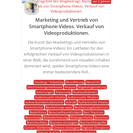
vor 2 Jahren
Marketing und Vertrieb von
Smartphone-Videos. Verkauf von
Videoproduktionen.
Die Kunst des Marketings und Vertriebs von
Smartphone-Videos: Ein Leitfaden für den
erfolgreichen Verkauf von Videoproduktionen In
einer Welt, die zunehmend von visuellen Inhalten
dominiert wird, spielen Smartphone-Videos eine
immer bedeutendere Roll...
Fotoblog / Videoblog
4k-auflösung
Aktualität
Alleinstellungsmerkmale
Analyse
Angebotsgestaltung
Anleitungen
Anpassung
Audioaufnahmen
Audiovisuelle Inhalte
Audiovisuelle Medien
Aufmerksamkeitsökonomie
Aufrufe
Authentische Inhalte
Authentizität
Bearbeitungs-apps
Bearbeitungsfunktionen
Bedürfnisse
Benutzerfreundlichkeit
Best Practices
Bewerbung
Bildstabilisierung
Bildungsinhalte
Branchen
Branchenfokus
Business-strategien
Businessfotografie
Content Marketing
Content-strategien
Digitale Disruption
Digitale Kanäle
Digitale Kommunikation