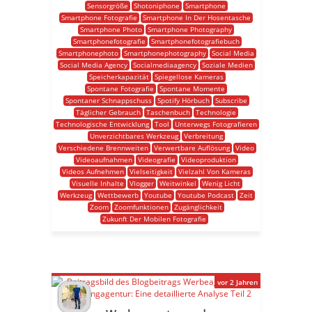
Sensorgröße
Shotoniphone
Smartphone
Smartphone Fotografie
Smartphone In Der Hosentasche
Smartphone Photo
Smartphone Photography
Smartphonefotografie
Smartphonefotografiebuch
Smartphonephoto
Smartphonephotography
Social Media
Social Media Agency
Socialmediaagency
Soziale Medien
Speicherkapazität
Spiegellose Kameras
Spontane Fotografie
Spontane Momente
Spontaner Schnappschuss
Spotify Hörbuch
Subscribe
Täglicher Gebrauch
Taschenbuch
Technologie
Technologische Entwicklung
Tool
Unterwegs Fotografieren
Unverzichtbares Werkzeug
Verbreitung
Verschiedene Brennweiten
Verwertbare Auflösung
Video
Videoaufnahmen
Videografie
Videoproduktion
Videos Aufnehmen
Vielseitigkeit
Vielzahl Von Kameras
Visuelle Inhalte
Vlogger
Weitwinkel
Wenig Licht
Werkzeug
Wettbewerb
Youtube
Youtube Podcast
Zeit
Zoom
Zoomfunktionen
Zugänglichkeit
Zukunft Der Mobilen Fotografie
vor 2 Jahren