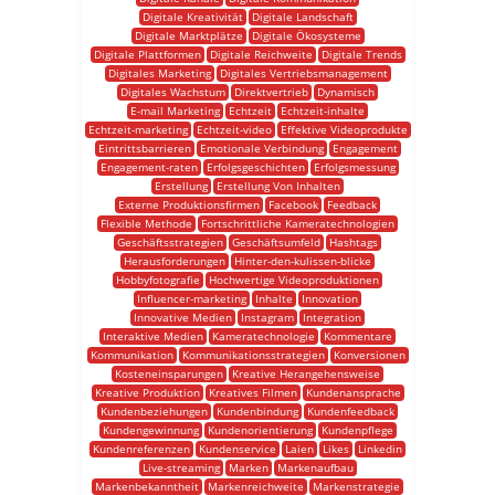
Digitale Kreativität
Digitale Landschaft
Digitale Marktplätze
Digitale Ökosysteme
Digitale Plattformen
Digitale Reichweite
Digitale Trends
Digitales Marketing
Digitales Vertriebsmanagement
Digitales Wachstum
Direktvertrieb
Dynamisch
E-mail Marketing
Echtzeit
Echtzeit-inhalte
Echtzeit-marketing
Echtzeit-video
Effektive Videoprodukte
Eintrittsbarrieren
Emotionale Verbindung
Engagement
Engagement-raten
Erfolgsgeschichten
Erfolgsmessung
Erstellung
Erstellung Von Inhalten
Externe Produktionsfirmen
Facebook
Feedback
Flexible Methode
Fortschrittliche Kameratechnologien
Geschäftsstrategien
Geschäftsumfeld
Hashtags
Herausforderungen
Hinter-den-kulissen-blicke
Hobbyfotografie
Hochwertige Videoproduktionen
Influencer-marketing
Inhalte
Innovation
Innovative Medien
Instagram
Integration
Interaktive Medien
Kameratechnologie
Kommentare
Kommunikation
Kommunikationsstrategien
Konversionen
Kosteneinsparungen
Kreative Herangehensweise
Kreative Produktion
Kreatives Filmen
Kundenansprache
Kundenbeziehungen
Kundenbindung
Kundenfeedback
Kundengewinnung
Kundenorientierung
Kundenpflege
Kundenreferenzen
Kundenservice
Laien
Likes
Linkedin
Live-streaming
Marken
Markenaufbau
Markenbekanntheit
Markenreichweite
Markenstrategie