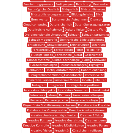
Bearbeitungsprozess
Bedingungen
Belichtung
Bestandteil
Bestmögliche Qualität
Bildqualität
Bildstabilisierung
Bildstabilisierungssysteme
Bildungsinhalte
Blick
Brennweiten
Butterweiche Aufnahmen
Chancen
Cloud-computing
Datensicherheit
Datenübertragungsraten
Detailreiche Aufnahmen
Digitale Kultur
Digitale Welt
Dreidimensionale Umgebung
Echtzeit
Echtzeit-streaming
Echtzeit-videografie
Elektronische Bildstabilisierung
Entwicklung
Entwicklungen
Erinnerungen
Erzählung
Farbkorrektur
Farbsättigung
Filter
Flexibilität
Flüssige Videos
Fortschritte
Gerät
Geschichten
Gimbal-systeme
Gimbal-technologie
Hand
Hardware
Hardwarelösungen
Herausforderungen
Highlights
Hobbyisten
Hochqualitative Videos
Höhere Auflösung
Holographische Videos
Hosentasche
Immersive Ar
Immersive Reisen
Immersive Videos
Inhalte
Inhalten
Instagram
Integration
Intelligente Algorithmen
Interaktive 3d-objekte
Interaktive Szenarien
Interaktivität
Interviews
Jahren
Kamera
Kameraeinstellungen
Kameras
Kamerasysteme
Kameratechnologie
Ki
Ki-gestützte Stabilisierungstechniken
Kollaborative Projekte
Kollaborative Videoprojekte
Kreative Ausdrucksformen
Kreative Ausdrucksmöglichkeiten
Kreative Effekte
Kreative Formate
Kreative Gestaltung
Kreative Ideen
Kreative Kontrolle
Kreative Möglichkeiten
Kreative Partner
Kreative Vision
Kreativität
Künstliche Intelligenz