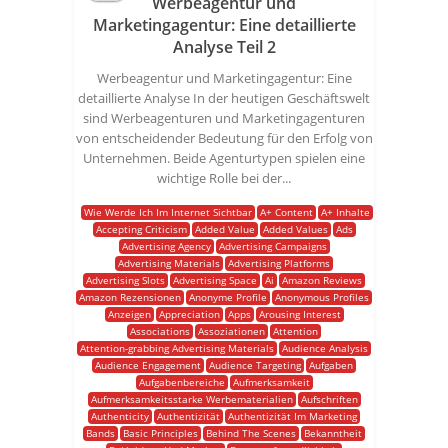
Werbeagentur und
Marketingagentur: Eine detaillierte
Analyse Teil 2
Werbeagentur und Marketingagentur: Eine
detaillierte Analyse In der heutigen Geschäftswelt
sind Werbeagenturen und Marketingagenturen
von entscheidender Bedeutung für den Erfolg von
Unternehmen. Beide Agenturtypen spielen eine
wichtige Rolle bei der...
Wie Werde Ich Im Internet Sichtbar
A+ Content
A+ Inhalte
Accepting Criticism
Added Value
Added Values
Ads
Advertising Agency
Advertising Campaigns
Advertising Materials
Advertising Platforms
Advertising Slots
Advertising Space
Ai
Amazon Reviews
Amazon Rezensionen
Anonyme Profile
Anonymous Profiles
Anzeigen
Appreciation
Apps
Arousing Interest
Associations
Assoziationen
Attention
Attention-grabbing Advertising Materials
Audience Analysis
Audience Engagement
Audience Targeting
Aufgaben
Aufgabenbereiche
Aufmerksamkeit
Aufmerksamkeitsstarke Werbematerialien
Aufschriften
Authenticity
Authentizität
Authentizität Im Marketing
Bands
Basic Principles
Behind The Scenes
Bekanntheit