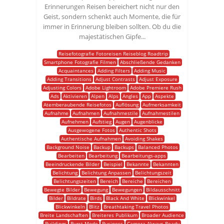
Erinnerungen Reisen bereichert nicht nur den
Geist, sondern schenkt auch Momente, die für
immer in Erinnerung bleiben sollten. Ob du die
majestätischen Gipfe...
Reisefotografie Fotoreisen Reiseblog Roadtrip
Smartphone Fotografie Filmen
Abschließende Gedanken
Acquaintances
Adding Filters
Adding Music
Adding Transitions
Adjust Contrasts
Adjust Exposure
Adjusting Colors
Adobe Lightroom
Adobe Premiere Rush
Ads
Aktivieren
Alpen
Alps
Angles
App
Aspekte
Atemberaubende Reisefotos
Auflösung
Aufmerksamkeit
Aufnahme
Aufnahmen
Aufnahmestile
Aufnahmestilen
Aufnehmen
Aufstieg
Augen
Augenblicke
Ausgewogene Fotos
Authentic Shots
Authentische Aufnahmen
Avoiding Shakes
Background Noise
Backup
Backups
Balanced Photos
Bearbeiten
Bearbeitung
Bearbeitungs-apps
Beeindruckende Bilder
Beispiel
Bekannte
Bekannten
Belichtung
Belichtung Anpassen
Belichtungszeit
Belichtungszeiten
Bereich
Bereiche
Bereichen
Bewegte Bilder
Bewegung
Bewegungen
Bildausschnitt
Bilder
Bildrate
Birds
Black And White
Blickwinkel
Blickwinkeln
Blitz
Breathtaking Travel Photos
Breite Landschaften
Breiteres Publikum
Broader Audience
Buildings
Burst Mode
Business
Camera Always Ready