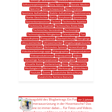
Sofortige Bearbeitung
Software-funktionen
Softwareoptimierung
Sony Xperia 1 Iii
Soziale Medien
Speicher
Speicherkapazität
Speicherplatz
Spontane Aufnahmen
Stabile Aufnahmen
Stabilisierung
Starke Geschichte
Stativ
Storyboard
Symmetrie
Szenenkomposition
Technik
Technische Aspekte
Technische Qualität
Technisches Know-how
Technisches Verständnis
Technologie
Technologische Fähigkeiten
Teleobjektive
Ton
Tonaufnahme
Tonqualität
Überbelichtung
Übergänge
Ultra-weitwinkel
Ultraweitwinkel
Umgebungsgeräusche
Verschlußzeit
Vertrautes System
Verwacklungen
Videobearbeitungs-apps
Videographie
Videoproduktion
Videoproduktionen
Videoqualität
Videos
Vielseitige Kameraoptionen
Vielseitigkeit
Visionen
Visuelle Kunst
Vorbereitung
Vsco
Weiches Licht
Weißabgleich
Weitwinkel
Werkzeuge
Wirklichkeit
Youtube
Zooms
Zusätzliche Beleuchtung
Zusätzliche Kamera-features
vor 2 Jahren