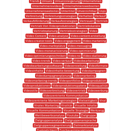
Trends
Umsatz
Umsatzsteigerung
Unternehmen
Unternehmensvideos
Unternehmenswebseiten
Unternehmenswebsites
Untertitel
Unverzichtbar
Usps
Verbreitung
Verbreitungsstrategien
Verhalten
Verkauf
Verkaufsförderung
Verkaufsstrategien
Vertrauen
Vertrieb
Vertrieb Von Videoproduktionen
Vertriebskanäle
Vertriebsplanung
Vertriebsstrategien
Video
Video Content
Video-analyse
Video-content-erstellung
Video-creator-tools
Video-engagement
Video-marketing
Video-marktplätze
Video-messaging
Video-monetarisierung
Video-optimierung
Video-optimierungstechniken
Video-roi
Video-skalierung
Video-trends
Video-verkauf
Videobearbeitung
Videobearbeitungssoftware
Videoerstellung
Videoformate
Videoinhalte
Videoinhalte-bewertung
Videokampagnen
Videokampagnenplanung
Videomarketing
Videomarketing-trends
Videoportfolios
Videoproduktion
Videoproduktionen
Videoproduktionspakete
Videoqualität
Videostile
Videoverbreitung
Videovertrieb
Videowerbung
Videozentrierte Kommunikation
Videozentrierte Marketingstrategien
Vielseitigkeit
Viral
Virales Marketing
Viralität
Visuelle Inhalte
Visuelle Kommunikation
Visuelle Strategie
Werkzeug
Wettbewerbsanalyse
Youtube
Zielgruppe
Zielgruppenanalyse
Zielgruppenansprache
Zielgruppensegmentierung
Zielmarktanalyse
Zugänglichkeit
Zuschauerinteraktionen