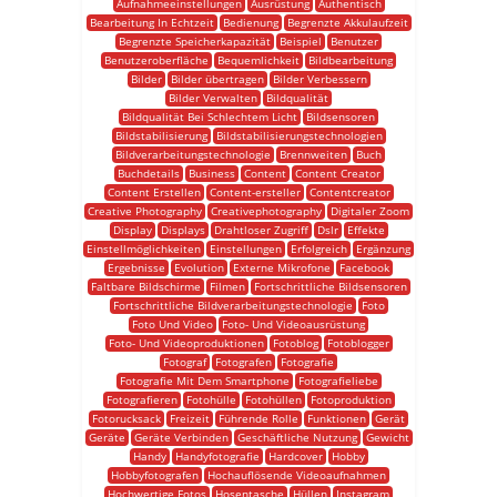
Aufnahmeeinstellungen
Ausrüstung
Authentisch
Bearbeitung In Echtzeit
Bedienung
Begrenzte Akkulaufzeit
Begrenzte Speicherkapazität
Beispiel
Benutzer
Benutzeroberfläche
Bequemlichkeit
Bildbearbeitung
Bilder
Bilder übertragen
Bilder Verbessern
Bilder Verwalten
Bildqualität
Bildqualität Bei Schlechtem Licht
Bildsensoren
Bildstabilisierung
Bildstabilisierungstechnologien
Bildverarbeitungstechnologie
Brennweiten
Buch
Buchdetails
Business
Content
Content Creator
Content Erstellen
Content-ersteller
Contentcreator
Creative Photography
Creativephotography
Digitaler Zoom
Display
Displays
Drahtloser Zugriff
Dslr
Effekte
Einstellmöglichkeiten
Einstellungen
Erfolgreich
Ergänzung
Ergebnisse
Evolution
Externe Mikrofone
Facebook
Faltbare Bildschirme
Filmen
Fortschrittliche Bildsensoren
Fortschrittliche Bildverarbeitungstechnologie
Foto
Foto Und Video
Foto- Und Videoausrüstung
Foto- Und Videoproduktionen
Fotoblog
Fotoblogger
Fotograf
Fotografen
Fotografie
Fotografie Mit Dem Smartphone
Fotografieliebe
Fotografieren
Fotohülle
Fotohüllen
Fotoproduktion
Fotorucksack
Freizeit
Führende Rolle
Funktionen
Gerät
Geräte
Geräte Verbinden
Geschäftliche Nutzung
Gewicht
Handy
Handyfotografie
Hardcover
Hobby
Hobbyfotografen
Hochauflösende Videoaufnahmen
Hochwertige Fotos
Hosentasche
Hüllen
Instagram