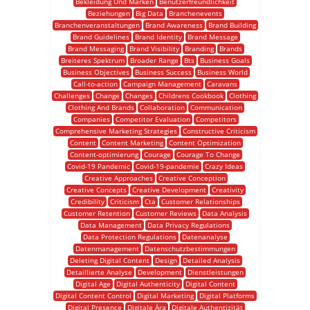
Bekleidung Und Marken
Benutzerfreundlichkeit
Beziehungen
Big Data
Branchenevents
Branchenveranstaltungen
Brand Awareness
Brand Building
Brand Guidelines
Brand Identity
Brand Message
Brand Messaging
Brand Visibility
Branding
Brands
Breiteres Spektrum
Broader Range
Bts
Business Goals
Business Objectives
Business Success
Business World
Call-to-action
Campaign Management
Caravans
Challenges
Change
Changes
Childrens Cookbook
Clothing
Clothing And Brands
Collaboration
Communication
Companies
Competitor Evaluation
Competitors
Comprehensive Marketing Strategies
Constructive Criticism
Content
Content Marketing
Content Optimization
Content-optimierung
Courage
Courage To Change
Covid-19 Pandemic
Covid-19-pandemie
Crazy Ideas
Creative Approaches
Creative Conception
Creative Concepts
Creative Development
Creativity
Credibility
Criticism
Cta
Customer Relationships
Customer Retention
Customer Reviews
Data Analysis
Data Management
Data Privacy Regulations
Data Protection Regulations
Datenanalyse
Datenmanagement
Datenschutzbestimmungen
Deleting Digital Content
Design
Detailed Analysis
Detaillierte Analyse
Development
Dienstleistungen
Digital Age
Digital Authenticity
Digital Content
Digital Content Control
Digital Marketing
Digital Platforms
Digital Presence
Digitale Ära
Digitale Authentizität