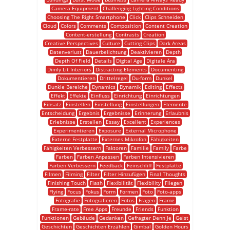
Camera Equipment
Challenging Lighting Conditions
Choosing The Right Smartphone
Click
Clips Schneiden
Cloud
Colors
Comments
Composition
Content Creation
Content-erstellung
Contrasts
Creation
Creative Perspectives
Culture
Cutting Clips
Dark Areas
Datenverlust
Dauerbelichtung
Deaktivieren
Depth
Depth Of Field
Details
Digital Age
Digitale Ära
Dimly Lit Interiors
Distracting Elements
Documenting
Dokumentieren
Drittelregel
Du-form
Dunkel
Dunkle Bereiche
Dynamics
Dynamik
Editing
Effects
Effekt
Effekte
Einfluss
Einrichtung
Einrichtungen
Einsatz
Einstellen
Einstellung
Einstellungen
Elemente
Entscheidung
Ergebnis
Ergebnisse
Erinnerung
Erlaubnis
Erlebnisse
Erstellen
Essay
Excellent
Experiences
Experimentieren
Exposure
External Microphone
Externe Festplatte
Externes Mikrofon
Fähigkeiten
Fähigkeiten Verbessern
Faktoren
Familie
Family
Farbe
Farben
Farben Anpassen
Farben Intensivieren
Farben Verbessern
Feedback
Feinschliff
Festplatte
Filmen
Filming
Filter
Filter Hinzufügen
Final Thoughts
Finishing Touch
Flash
Flexibilität
Flexibility
Fliegen
Flying
Focus
Fokus
Form
Formen
Foto
Foto-apps
Fotografie
Fotografieren
Fotos
Fragen
Frame
Frame-rate
Free Apps
Freunde
Friends
Funktion
Funktionen
Gebäude
Gedanken
Gefragter Denn Je
Geist
Geschichten
Geschichten Erzählen
Gimbal
Golden Hours