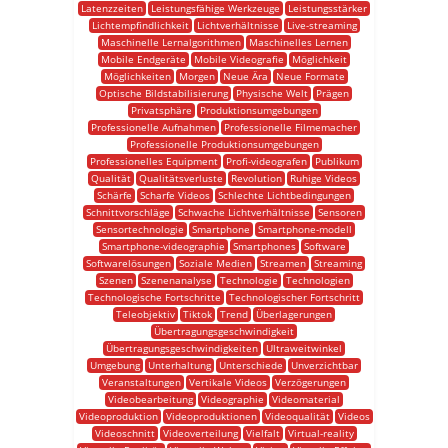
Latenzzeiten
Leistungsfähige Werkzeuge
Leistungsstärker
Lichtempfindlichkeit
Lichtverhältnisse
Live-streaming
Maschinelle Lernalgorithmen
Maschinelles Lernen
Mobile Endgeräte
Mobile Videografie
Möglichkeit
Möglichkeiten
Morgen
Neue Ära
Neue Formate
Optische Bildstabilisierung
Physische Welt
Prägen
Privatsphäre
Produktionsumgebungen
Professionelle Aufnahmen
Professionelle Filmemacher
Professionelle Produktionsumgebungen
Professionelles Equipment
Profi-videografen
Publikum
Qualität
Qualitätsverluste
Revolution
Ruhige Videos
Schärfe
Scharfe Videos
Schlechte Lichtbedingungen
Schnittvorschläge
Schwache Lichtverhältnisse
Sensoren
Sensortechnologie
Smartphone
Smartphone-modell
Smartphone-videographie
Smartphones
Software
Softwarelösungen
Soziale Medien
Streamen
Streaming
Szenen
Szenenanalyse
Technologie
Technologien
Technologische Fortschritte
Technologischer Fortschritt
Teleobjektiv
Tiktok
Trend
Überlagerungen
Übertragungsgeschwindigkeit
Übertragungsgeschwindigkeiten
Ultraweitwinkel
Umgebung
Unterhaltung
Unterschiede
Unverzichtbar
Veranstaltungen
Vertikale Videos
Verzögerungen
Videobearbeitung
Videographie
Videomaterial
Videoproduktion
Videoproduktionen
Videoqualität
Videos
Videoschnitt
Videoverteilung
Vielfalt
Virtual-reality