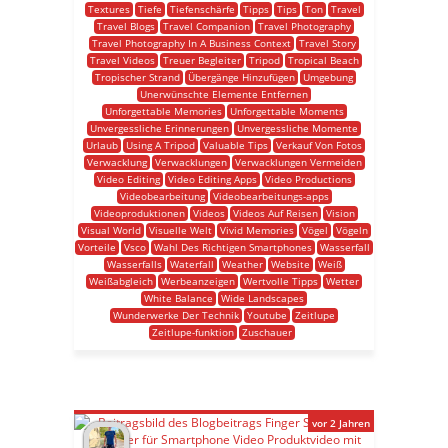
Textures
Tiefe
Tiefenschärfe
Tipps
Tips
Ton
Travel
Travel Blogs
Travel Companion
Travel Photography
Travel Photography In A Business Context
Travel Story
Travel Videos
Treuer Begleiter
Tripod
Tropical Beach
Tropischer Strand
Übergänge Hinzufügen
Umgebung
Unerwünschte Elemente Entfernen
Unforgettable Memories
Unforgettable Moments
Unvergessliche Erinnerungen
Unvergessliche Momente
Urlaub
Using A Tripod
Valuable Tips
Verkauf Von Fotos
Verwacklung
Verwacklungen
Verwacklungen Vermeiden
Video Editing
Video Editing Apps
Video Productions
Videobearbeitung
Videobearbeitungs-apps
Videoproduktionen
Videos
Videos Auf Reisen
Vision
Visual World
Visuelle Welt
Vivid Memories
Vögel
Vögeln
Vorteile
Vsco
Wahl Des Richtigen Smartphones
Wasserfall
Wasserfalls
Waterfall
Weather
Website
Weiß
Weißabgleich
Werbeanzeigen
Wertvolle Tipps
Wetter
White Balance
Wide Landscapes
Wunderwerke Der Technik
Youtube
Zeitlupe
Zeitlupe-funktion
Zuschauer
vor 2 Jahren