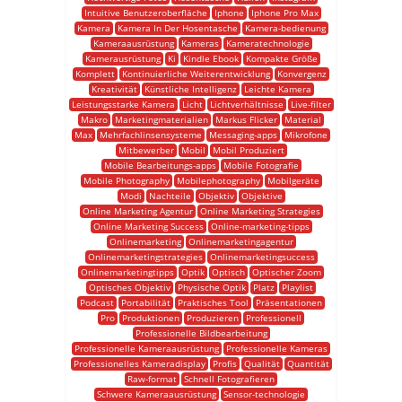
Intuitive Benutzeroberfläche
Iphone
Iphone Pro Max
Kamera
Kamera In Der Hosentasche
Kamera-bedienung
Kameraausrüstung
Kameras
Kameratechnologie
Kamerausrüstung
Ki
Kindle Ebook
Kompakte Größe
Komplett
Kontinuierliche Weiterentwicklung
Konvergenz
Kreativität
Künstliche Intelligenz
Leichte Kamera
Leistungsstarke Kamera
Licht
Lichtverhältnisse
Live-filter
Makro
Marketingmaterialien
Markus Flicker
Material
Max
Mehrfachlinsensysteme
Messaging-apps
Mikrofone
Mitbewerber
Mobil
Mobil Produziert
Mobile Bearbeitungs-apps
Mobile Fotografie
Mobile Photography
Mobilephotography
Mobilgeräte
Modi
Nachteile
Objektiv
Objektive
Online Marketing Agentur
Online Marketing Strategies
Online Marketing Success
Online-marketing-tipps
Onlinemarketing
Onlinemarketingagentur
Onlinemarketingstrategies
Onlinemarketingsuccess
Onlinemarketingtipps
Optik
Optisch
Optischer Zoom
Optisches Objektiv
Physische Optik
Platz
Playlist
Podcast
Portabilität
Praktisches Tool
Präsentationen
Pro
Produktionen
Produzieren
Professionell
Professionelle Bildbearbeitung
Professionelle Kameraausrüstung
Professionelle Kameras
Professionelles Kameradisplay
Profis
Qualität
Quantität
Raw-format
Schnell Fotografieren
Schwere Kameraausrüstung
Sensor-technologie