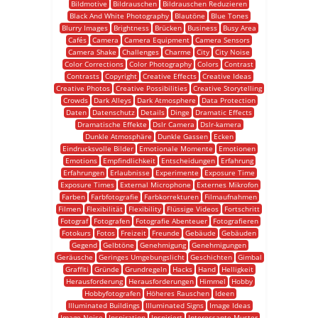
Bildmotive
Bildrauschen
Bildrauschen Reduzieren
Black And White Photography
Blautöne
Blue Tones
Blurry Images
Brightness
Brücken
Business
Busy Area
Cafés
Camera
Camera Equipment
Camera Sensors
Camera Shake
Challenges
Charme
City
City Noise
Color Corrections
Color Photography
Colors
Contrast
Contrasts
Copyright
Creative Effects
Creative Ideas
Creative Photos
Creative Possibilities
Creative Storytelling
Crowds
Dark Alleys
Dark Atmosphere
Data Protection
Daten
Datenschutz
Details
Dinge
Dramatic Effects
Dramatische Effekte
Dslr Camera
Dslr-kamera
Dunkle Atmosphäre
Dunkle Gassen
Ecken
Eindrucksvolle Bilder
Emotionale Momente
Emotionen
Emotions
Empfindlichkeit
Entscheidungen
Erfahrung
Erfahrungen
Erlaubnisse
Experimente
Exposure Time
Exposure Times
External Microphone
Externes Mikrofon
Farben
Farbfotografie
Farbkorrekturen
Filmaufnahmen
Filmen
Flexibilität
Flexibility
Flüssige Videos
Fortschritt
Fotograf
Fotografen
Fotografie Abenteuer
Fotografieren
Fotokurs
Fotos
Freizeit
Freunde
Gebäude
Gebäuden
Gegend
Gelbtöne
Genehmigung
Genehmigungen
Geräusche
Geringes Umgebungslicht
Geschichten
Gimbal
Graffiti
Gründe
Grundregeln
Hacks
Hand
Helligkeit
Herausforderung
Herausforderungen
Himmel
Hobby
Hobbyfotografen
Höheres Rauschen
Ideen
Illuminated Buildings
Illuminated Signs
Image Ideas
Image Noise
Inspiration
Inspiriert
Interessante Muster