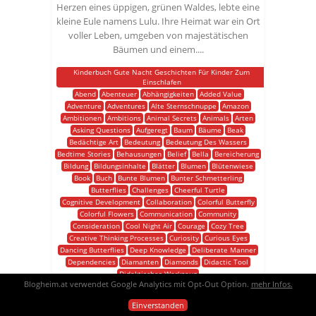
Herzen eines üppigen, grünen Waldes, lebte eine
kleine Eule namens Lulu. Ihre Heimat war ein Ort
voller Leben, umgeben von majestätischen
Bäumen und einem....
Kinderbuch Gute Nacht Geschichten Für Kinder Zum
Einschlafen
Abend
Abenteuer
Abhängigkeiten
Added Value
Adventure
Adventures
Alte Sternschnuppe
Amazon
Ambitionen
Ambitions
Animal Secrets
Animals
Arten
Asking Questions
Aufgeregt
Baum
Bäume
Beak
Bedächtige Art
Bedeutung
Bedeutung Des Wassers
Bedtime Stories
Behausungen
Belief
Bella
Bereicherung
Bildung
Bildungsinhalte
Blätter
Blumen
Blütenwiese
Book
Buch
Bunte Blumen
Bunter Schmetterling
Butterflies
Challenges
Cheerful Turtle
Cognitive Development
Collaboration
Colorful Butterfly
Colorful Flowers
Communication
Community
Consideration
Cool Night Air
Courage
Cozy Tree
Creative Thinking Processes
Curiosity
Curious Eyes
Dancing Butterflies
Deep Knowledge
Deliberate Manner
Dependencies
Diamanten
Diamonds
Didactic Tool
Didaktisches Werkzeug
Blogheim.at verwendet Google Analytics mit Opt-Out Option.
mehr Infos.
Die Reise Der Kleinen Eule Lulu Ins Traumland
Discoveries
Discovering
Discovering The World
Discovering Wonders
Einverstanden
Distant Worlds
Dreaming
Dreamland
Dreams
Duft