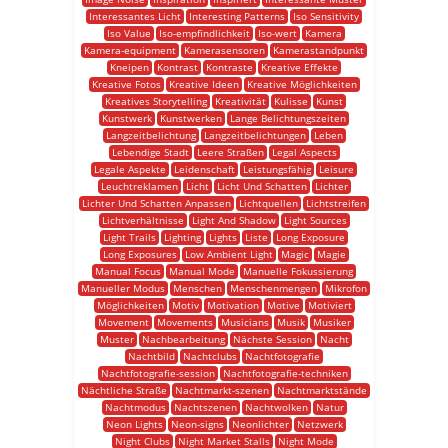
Interessantes Licht
Interesting Patterns
Iso Sensitivity
Iso Value
Iso-empfindlichkeit
Iso-wert
Kamera
Kamera-equipment
Kamerasensoren
Kamerastandpunkt
Kneipen
Kontrast
Kontraste
Kreative Effekte
Kreative Fotos
Kreative Ideen
Kreative Möglichkeiten
Kreatives Storytelling
Kreativität
Kulisse
Kunst
Kunstwerk
Kunstwerken
Lange Belichtungszeiten
Langzeitbelichtung
Langzeitbelichtungen
Leben
Lebendige Stadt
Leere Straßen
Legal Aspects
Legale Aspekte
Leidenschaft
Leistungsfähig
Leisure
Leuchtreklamen
Licht
Licht Und Schatten
Lichter
Lichter Und Schatten Anpassen
Lichtquellen
Lichtstreifen
Lichtverhältnisse
Light And Shadow
Light Sources
Light Trails
Lighting
Lights
Liste
Long Exposure
Long Exposures
Low Ambient Light
Magic
Magie
Manual Focus
Manual Mode
Manuelle Fokussierung
Manueller Modus
Menschen
Menschenmengen
Mikrofon
Möglichkeiten
Motiv
Motivation
Motive
Motiviert
Movement
Movements
Musicians
Musik
Musiker
Muster
Nachbearbeitung
Nächste Session
Nacht
Nachtbild
Nachtclubs
Nachtfotografie
Nachtfotografie-session
Nachtfotografie-techniken
Nächtliche Straße
Nachtmarkt-szenen
Nachtmarktstände
Nachtmodus
Nachtszenen
Nachtwolken
Natur
Neon Lights
Neon-signs
Neonlichter
Netzwerk
Night Clubs
Night Market Stalls
Night Mode