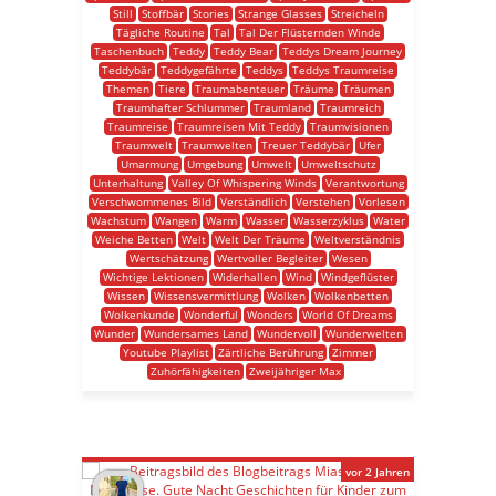
Still
Stoffbär
Stories
Strange Glasses
Streicheln
Tägliche Routine
Tal
Tal Der Flüsternden Winde
Taschenbuch
Teddy
Teddy Bear
Teddys Dream Journey
Teddybär
Teddygefährte
Teddys
Teddys Traumreise
Themen
Tiere
Traumabenteuer
Träume
Träumen
Traumhafter Schlummer
Traumland
Traumreich
Traumreise
Traumreisen Mit Teddy
Traumvisionen
Traumwelt
Traumwelten
Treuer Teddybär
Ufer
Umarmung
Umgebung
Umwelt
Umweltschutz
Unterhaltung
Valley Of Whispering Winds
Verantwortung
Verschwommenes Bild
Verständlich
Verstehen
Vorlesen
Wachstum
Wangen
Warm
Wasser
Wasserzyklus
Water
Weiche Betten
Welt
Welt Der Träume
Weltverständnis
Wertschätzung
Wertvoller Begleiter
Wesen
Wichtige Lektionen
Widerhallen
Wind
Windgeflüster
Wissen
Wissensvermittlung
Wolken
Wolkenbetten
Wolkenkunde
Wonderful
Wonders
World Of Dreams
Wunder
Wundersames Land
Wundervoll
Wunderwelten
Youtube Playlist
Zärtliche Berührung
Zimmer
Zuhörfähigkeiten
Zweijähriger Max
vor 2 Jahren