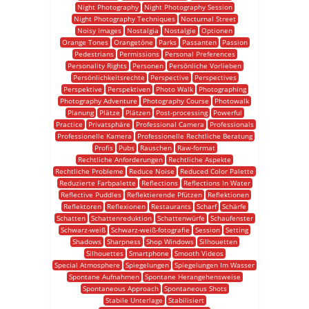
Night Photography
Night Photography Session
Night Photography Techniques
Nocturnal Street
Noisy Images
Nostalgia
Nostalgie
Optionen
Orange Tones
Orangetöne
Parks
Passanten
Passion
Pedestrians
Permissions
Personal Preferences
Personality Rights
Personen
Persönliche Vorlieben
Persönlichkeitsrechte
Perspective
Perspectives
Perspektive
Perspektiven
Photo Walk
Photographing
Photography Adventure
Photography Course
Photowalk
Planung
Plätze
Plätzen
Post-processing
Powerful
Practice
Privatsphäre
Professional Camera
Professionals
Professionelle Kamera
Professionelle Rechtliche Beratung
Profis
Pubs
Rauschen
Raw-format
Rechtliche Anforderungen
Rechtliche Aspekte
Rechtliche Probleme
Reduce Noise
Reduced Color Palette
Reduzierte Farbpalette
Reflections
Reflections In Water
Reflective Puddles
Reflektierende Pfützen
Reflektionen
Reflektoren
Reflexionen
Restaurants
Scharf
Schärfe
Schatten
Schattenreduktion
Schattenwürfe
Schaufenster
Schwarz-weiß
Schwarz-weiß-fotografie
Session
Setting
Shadows
Sharpness
Shop Windows
Silhouetten
Silhouettes
Smartphone
Smooth Videos
Special Atmosphere
Spiegelungen
Spiegelungen Im Wasser
Spontane Aufnahmen
Spontane Herangehensweise
Spontaneous Approach
Spontaneous Shots
Stabile Unterlage
Stabilisiert