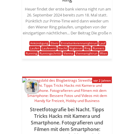
Heuer findet der erste bank vienna night run am
26. September 2024 bereits zum 18. Mal statt.
Pünktlich zur Prime-Time wird dann wieder um
den Wiener Ring gelaufen, umgeben von der
einzigartigen nächtlichen... Der Beitrag Die große n
Ankündigung
Ebvnr
Erstebankviennanightrun
Lauf
Laufen
Laufevent
Nacht
Nightrun
Ring
Runners
Running
Runningschritti
Vienna
Viennanightrun
Wien
vor 2 Jahren
Streetfotografie bei Nacht. Tipps
Tricks Hacks mit Kamera und
Smartphone. Fotografieren und
Filmen mit dem Smartphone: