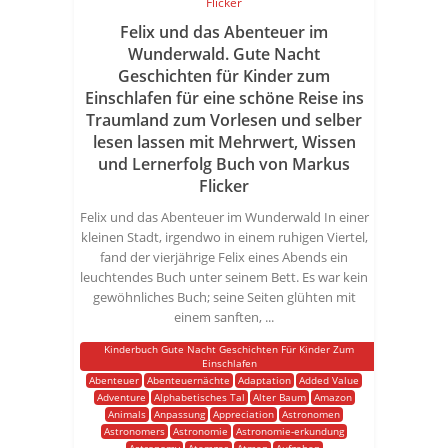
Felix und das Abenteuer im
Wunderwald. Gute Nacht
Geschichten für Kinder zum
Einschlafen für eine schöne Reise ins
Traumland zum Vorlesen und selber
lesen lassen mit Mehrwert, Wissen
und Lernerfolg Buch von Markus
Flicker
Felix und das Abenteuer im Wunderwald In einer
kleinen Stadt, irgendwo in einem ruhigen Viertel,
fand der vierjährige Felix eines Abends ein
leuchtendes Buch unter seinem Bett. Es war kein
gewöhnliches Buch; seine Seiten glühten mit
einem sanften, ...
Kinderbuch Gute Nacht Geschichten Für Kinder Zum
Einschlafen
Abenteuer
Abenteuernächte
Adaptation
Added Value
Adventure
Alphabetisches Tal
Alter Baum
Amazon
Animals
Anpassung
Appreciation
Astronomen
Astronomers
Astronomie
Astronomie-erkundung