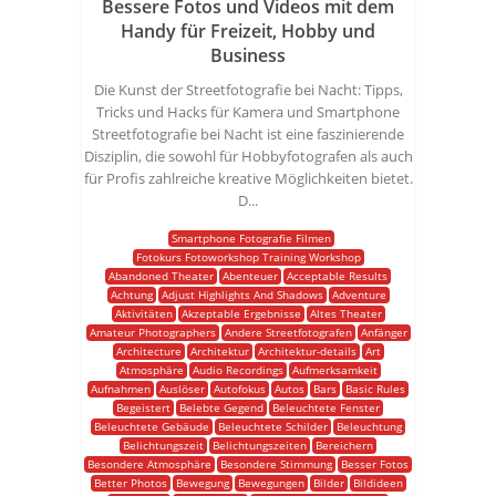
Bessere Fotos und Videos mit dem
Handy für Freizeit, Hobby und
Business
Die Kunst der Streetfotografie bei Nacht: Tipps,
Tricks und Hacks für Kamera und Smartphone
Streetfotografie bei Nacht ist eine faszinierende
Disziplin, die sowohl für Hobbyfotografen als auch
für Profis zahlreiche kreative Möglichkeiten bietet.
D...
Smartphone Fotografie Filmen
Fotokurs Fotoworkshop Training Workshop
Abandoned Theater
Abenteuer
Acceptable Results
Achtung
Adjust Highlights And Shadows
Adventure
Aktivitäten
Akzeptable Ergebnisse
Altes Theater
Amateur Photographers
Andere Streetfotografen
Anfänger
Architecture
Architektur
Architektur-details
Art
Atmosphäre
Audio Recordings
Aufmerksamkeit
Aufnahmen
Auslöser
Autofokus
Autos
Bars
Basic Rules
Begeistert
Belebte Gegend
Beleuchtete Fenster
Beleuchtete Gebäude
Beleuchtete Schilder
Beleuchtung
Belichtungszeit
Belichtungszeiten
Bereichern
Besondere Atmosphäre
Besondere Stimmung
Besser Fotos
Better Photos
Bewegung
Bewegungen
Bilder
Bildideen