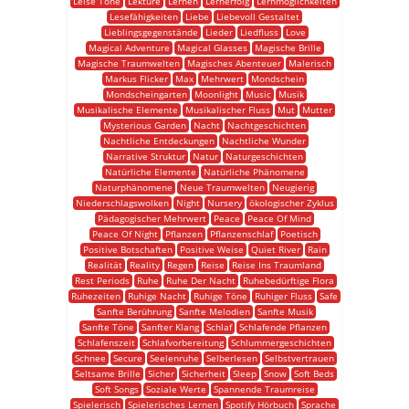
Leise Töne
Lektüre
Lernen
Lernerfolg
Lernmöglichkeiten
Lesefähigkeiten
Liebe
Liebevoll Gestaltet
Lieblingsgegenstände
Lieder
Liedfluss
Love
Magical Adventure
Magical Glasses
Magische Brille
Magische Traumwelten
Magisches Abenteuer
Malerisch
Markus Flicker
Max
Mehrwert
Mondschein
Mondscheingarten
Moonlight
Music
Musik
Musikalische Elemente
Musikalischer Fluss
Mut
Mutter
Mysterious Garden
Nacht
Nachtgeschichten
Nachtliche Entdeckungen
Nachtliche Wunder
Narrative Struktur
Natur
Naturgeschichten
Natürliche Elemente
Natürliche Phänomene
Naturphänomene
Neue Traumwelten
Neugierig
Niederschlagswolken
Night
Nursery
ökologischer Zyklus
Pädagogischer Mehrwert
Peace
Peace Of Mind
Peace Of Night
Pflanzen
Pflanzenschlaf
Poetisch
Positive Botschaften
Positive Weise
Quiet River
Rain
Realität
Reality
Regen
Reise
Reise Ins Traumland
Rest Periods
Ruhe
Ruhe Der Nacht
Ruhebedürftige Flora
Ruhezeiten
Ruhige Nacht
Ruhige Töne
Ruhiger Fluss
Safe
Sanfte Berührung
Sanfte Melodien
Sanfte Musik
Sanfte Töne
Sanfter Klang
Schlaf
Schlafende Pflanzen
Schlafenszeit
Schlafvorbereitung
Schlummergeschichten
Schnee
Secure
Seelenruhe
Selberlesen
Selbstvertrauen
Seltsame Brille
Sicher
Sicherheit
Sleep
Snow
Soft Beds
Soft Songs
Soziale Werte
Spannende Traumreise
Spielerisch
Spielerisches Lernen
Spotify Hörbuch
Sprache