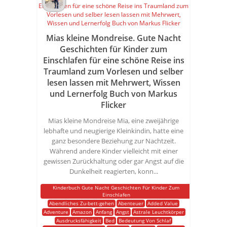
Mias kleine Mondreise. Gute Nacht
Geschichten für Kinder zum
Einschlafen für eine schöne Reise ins
Traumland zum Vorlesen und selber
lesen lassen mit Mehrwert, Wissen
und Lernerfolg Buch von Markus
Flicker
Mias kleine Mondreise Mia, eine zweijährige
lebhafte und neugierige Kleinkindin, hatte eine
ganz besondere Beziehung zur Nachtzeit.
Während andere Kinder vielleicht mit einer
gewissen Zurückhaltung oder gar Angst auf die
Dunkelheit reagierten, konn...
Kinderbuch Gute Nacht Geschichten Für Kinder Zum
Einschlafen
Abendliches Zu-bett-gehen
Abenteuer
Added Value
Adventure
Amazon
Anfang
Angst
Astrale Leuchtkörper
Ausdrucksfähigkeit
Bed
Bedeutung Von Schlaf