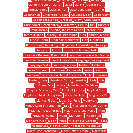
Geheimnisvoller Garten
Geist
Gentle
Gentle Scent
Gentle Voice
Geschichten
Gespräche über Träume
Gesundheit
Glitzernder Ozean
Glowing Moon
Good Night
Goodnight Stories
Greeted
Grow
Gute Nacht
Gute Nacht Geschichten
Hardcover
Health
Hell
Himmel
Imagination
Infinity
Ins Bett Gehen
Interactions
Interaktionen
Journey To Dreamland
Kind
Kinder
Kindle
Kindle Ebook
Kindliche Mondfahrt
Klar
Kleinkind
Kleinkindin
Knowledge
Kognitive Entwicklung
Konzept
Konzepte
Körper
Körperwachstum
Kraft
Kreatives Denken
Kreativität
Land Der Flüsternden Sterne
Land Der Träume
Land Of Dreams
Language Development
Language Skills
Learning Success
Lebhaft
Lebhafte
Leise Stimmen
Lektionen
Lernerfolg
Lesen
Lessons
Leuchten
Leuchtender Mond
Leuchtet
Licht
Licht Aus
Lieder
Light
Linguistic Skills
Listening
Lively
Luft
Luftiges Bett
Lullaby
Lunarischer Gefährte
Magical Discovery Tour
Magical Journey
Magical Place
Magische Entdeckungstour
Magische Reise
Magischer Ort
Markus Flicker
Meer Der Ruhe
Mehrwert
Melodische Einschlafhilfe
Mia
Mias Little Moon Journey
Mias Kleine Mondreise
Mias Nächtliche Reise
Mind
Miracles Happen
Mond
Mondlicht
Mondreise
Mondwächter
Moon
Müde
Mysterious Garden
Nacht
Nachtangst
Nachtblüher
Nächtliche Abenteuer
Nächtliche Traumwelt
Nächtlicher Himmel
Nachtzeit