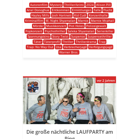
Autorenfilm
Mystery
Thriller/krimi
2024
Alison Pill
Ariel Donoghue
Entkommen
Ermittlungen
Falle
Flucht
Hayley Mills
Josh Hartnett
Kid Cudi
Konzerthalle
Kriminalfilm
M. Night Shyamalan
Marnie
Marnie Mcphail
Mörder
Musikkonzert
Plot Holes
Polizeigewalt
Popkonzert
Psychothriller
Saleka Shyamalan
Serienkiller
Spannungskino
Story Twist
Suspense
Suspensethriller
Täter
Täterprofil
Thriller
Thrillerdrama
Trap
Trap: No Way Out
Usa
Verbrecherjagd
Verfolgungsjagd
Warner Bros.
vor 2 Jahren
Die große nächtliche LAUFPARTY am
Ring