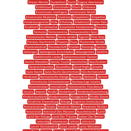
Dream Worlds
Dunkelheit
Earth
Eigene Abenteuer
Einfühlsam
Einschlafen
Eltern
Embrace
Emotionale Intelligenz
Emotionale Musik
Emotionale Reaktion
Emotions
Empathetic
Empathie
Entdeckungsreise
Erde
Erholung
Erlebnisse
Erster Halt
Erzählstil
Erzählweise
Essentielle Komponente
Excited
Fantasie
Fantasiereise
Fantasievolles Spiel
Fantastische Welten
Ferne Länder
Figuren
First Stop
Florales Nachtreich
Flowers
Fluss
Flüsternde Winde
Flüsterwind-tal
Freundschaft
Frieden
Fürsorge
Garten
Geborgen
Geborgenes Einschlafen
Geborgenheit
Gefühle
Gefühlsvolle Lieder
Geheimnisvoller Garten
Gentle Melodies
Gentle Touch
Geschichte
Geschichten
Gesprächspunkte
Gesundheit
Good Night
Growth
Gute Nacht
Gute Nacht Geschichten
H2o-formationen
Hardcover
Harmonische Klänge
Healing
Heilsam
Herzen
Himmlische Schwebekörper
Hochwertige Inhalte
Illustrationen
Interaktion
Interessante Charaktere
Intuitiv
Kapitel
Kinder
Kinderbuch
Kinderbuchsammlung
Kindertraumland
Kinderzimmer
Kindgerecht
Kindle Ebook
Kindliche Entwicklung
Klänge
Kognitive Entwicklung
Konzentration
Körper
Kreative Welten
Kreatives Denken
Kreativität
Kreislauf Des Wassers
Kuschelnacht
Land
Land Der Klänge
Land Der Träume
Leben Der Bienen
Lebendig
Lebewesen
Lehren
Lehrreich
Leicht Verständlich
Leise Lieder
Leise Melodien