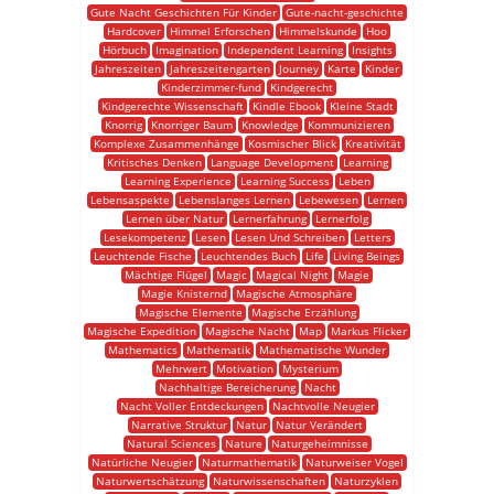
Gute Nacht Geschichten Für Kinder
Gute-nacht-geschichte
Hardcover
Himmel Erforschen
Himmelskunde
Hoo
Hörbuch
Imagination
Independent Learning
Insights
Jahreszeiten
Jahreszeitengarten
Journey
Karte
Kinder
Kinderzimmer-fund
Kindgerecht
Kindgerechte Wissenschaft
Kindle Ebook
Kleine Stadt
Knorrig
Knorriger Baum
Knowledge
Kommunizieren
Komplexe Zusammenhänge
Kosmischer Blick
Kreativität
Kritisches Denken
Language Development
Learning
Learning Experience
Learning Success
Leben
Lebensaspekte
Lebenslanges Lernen
Lebewesen
Lernen
Lernen über Natur
Lernerfahrung
Lernerfolg
Lesekompetenz
Lesen
Lesen Und Schreiben
Letters
Leuchtende Fische
Leuchtendes Buch
Life
Living Beings
Mächtige Flügel
Magic
Magical Night
Magie
Magie Knisternd
Magische Atmosphäre
Magische Elemente
Magische Erzählung
Magische Expedition
Magische Nacht
Map
Markus Flicker
Mathematics
Mathematik
Mathematische Wunder
Mehrwert
Motivation
Mysterium
Nachhaltige Bereicherung
Nacht
Nacht Voller Entdeckungen
Nachtvolle Neugier
Narrative Struktur
Natur
Natur Verändert
Natural Sciences
Nature
Naturgeheimnisse
Natürliche Neugier
Naturmathematik
Naturweiser Vogel
Naturwertschätzung
Naturwissenschaften
Naturzyklen