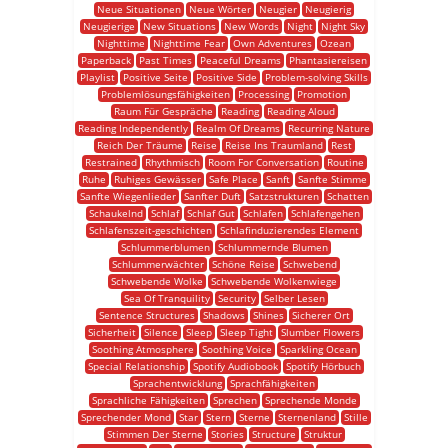
Neue Situationen
Neue Wörter
Neugier
Neugierig
Neugierige
New Situations
New Words
Night
Night Sky
Nighttime
Nighttime Fear
Own Adventures
Ozean
Paperback
Past Times
Peaceful Dreams
Phantasiereisen
Playlist
Positive Seite
Positive Side
Problem-solving Skills
Problemlösungsfähigkeiten
Processing
Promotion
Raum Für Gespräche
Reading
Reading Aloud
Reading Independently
Realm Of Dreams
Recurring Nature
Reich Der Träume
Reise
Reise Ins Traumland
Rest
Restrained
Rhythmisch
Room For Conversation
Routine
Ruhe
Ruhiges Gewässer
Safe Place
Sanft
Sanfte Stimme
Sanfte Wiegenlieder
Sanfter Duft
Satzstrukturen
Schatten
Schaukelnd
Schlaf
Schlaf Gut
Schlafen
Schlafengehen
Schlafenszeit-geschichten
Schlafinduzierendes Element
Schlummerblumen
Schlummernde Blumen
Schlummerwächter
Schöne Reise
Schwebend
Schwebende Wolke
Schwebende Wolkenwiege
Sea Of Tranquility
Security
Selber Lesen
Sentence Structures
Shadows
Shines
Sicherer Ort
Sicherheit
Silence
Sleep
Sleep Tight
Slumber Flowers
Soothing Atmosphere
Soothing Voice
Sparkling Ocean
Special Relationship
Spotify Audiobook
Spotify Hörbuch
Sprachentwicklung
Sprachfähigkeiten
Sprachliche Fähigkeiten
Sprechen
Sprechende Monde
Sprechender Mond
Star
Stern
Sterne
Sternenland
Stille
Stimmen Der Sterne
Stories
Structure
Struktur