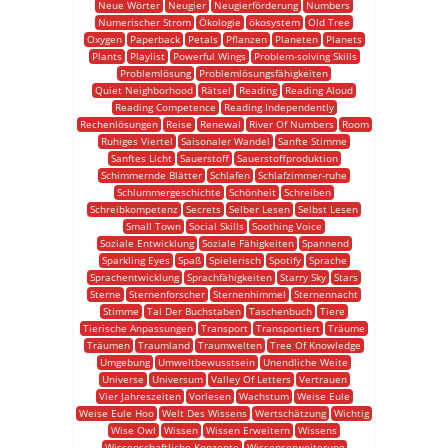
Neue Wörter
Neugier
Neugierförderung
Numbers
Numerischer Strom
Ökologie
ökosystem
Old Tree
Oxygen
Paperback
Petals
Pflanzen
Planeten
Planets
Plants
Playlist
Powerful Wings
Problem-solving Skills
Problemlösung
Problemlösungsfähigkeiten
Quiet Neighborhood
Rätsel
Reading
Reading Aloud
Reading Competence
Reading Independently
Rechenlösungen
Reise
Renewal
River Of Numbers
Room
Ruhiges Viertel
Saisonaler Wandel
Sanfte Stimme
Sanftes Licht
Sauerstoff
Sauerstoffproduktion
Schimmernde Blätter
Schlafen
Schlafzimmer-ruhe
Schlummergeschichte
Schönheit
Schreiben
Schreibkompetenz
Secrets
Selber Lesen
Selbst Lesen
Small Town
Social Skills
Soothing Voice
Soziale Entwicklung
Soziale Fähigkeiten
Spannend
Sparkling Eyes
Spaß
Spielerisch
Spotify
Sprache
Sprachentwicklung
Sprachfähigkeiten
Starry Sky
Stars
Sterne
Sternenforscher
Sternenhimmel
Sternennacht
Stimme
Tal Der Buchstaben
Taschenbuch
Tiere
Tierische Anpassungen
Transport
Transportiert
Träume
Träumen
Traumland
Traumwelten
Tree Of Knowledge
Umgebung
Umweltbewusstsein
Unendliche Weite
Universe
Universum
Valley Of Letters
Vertrauen
Vier Jahreszeiten
Vorlesen
Wachstum
Weise Eule
Weise Eule Hoo
Welt Des Wissens
Wertschätzung
Wichtig
Wise Owl
Wissen
Wissen Erweitern
Wissens
Wissenschaftliche Konzepte
Wissenserweiterung