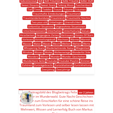
Subconscious
Süß
Süß Träumen
Süße Träume
Süßer Duft
Sweet Dreams
Sweet Scent
Talking Moon
Taschenbuch
Tief
Tired
Toddler
Traum
Träume
Träumen
Traumhafte Entdeckungen
Traumland
Traumlanderkundung
Traumreich
Traumvolle Nächte
Two-year-old
Unbehagen
Unendlichkeit
Unfamiliar Situations
Ungewohnte Situationen
Unterbewusstsein
Unterhalten
Unterhaltung
Values
Verarbeiten
Vergangene Zeiten
Vertrauen
Voices Of Stars
Vorlesen
Vorstellungskraft
Wachsen
Wärme
Warmth
Wasser
Water
Waves
Weich
Wellen
Welten
Werte
Whispering Stars
Wiederkehrende Natur
Wiegenlied
Window
Wissen
Wolke
Wolkenwiege
Wonderful Side
Wonders
Wörter
Wunder
Wunder Geschehen
Wunderbare Seite
Youtube
Youtube Playlist
Zimmer
Zuhören
Zurückgebracht
Zurückhaltend
Zurückhaltung
Zweijährig
Zweijährige
vor 2 Jahren