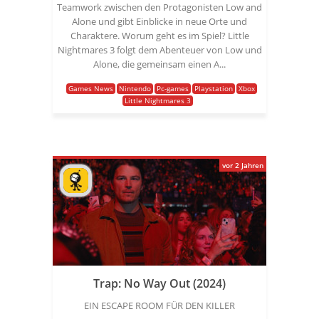
Teamwork zwischen den Protagonisten Low and
Alone und gibt Einblicke in neue Orte und
Charaktere. Worum geht es im Spiel? Little
Nightmares 3 folgt dem Abenteuer von Low und
Alone, die gemeinsam einen A...
Games News
Nintendo
Pc-games
Playstation
Xbox
Little Nightmares 3
vor 2 Jahren
Trap: No Way Out (2024)
EIN ESCAPE ROOM FÜR DEN KILLER