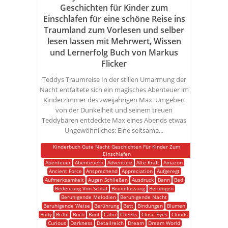
Geschichten für Kinder zum
Einschlafen für eine schöne Reise ins
Traumland zum Vorlesen und selber
lesen lassen mit Mehrwert, Wissen
und Lernerfolg Buch von Markus
Flicker
Teddys Traumreise In der stillen Umarmung der
Nacht entfaltete sich ein magisches Abenteuer im
Kinderzimmer des zweijährigen Max. Umgeben
von der Dunkelheit und seinem treuen
Teddybären entdeckte Max eines Abends etwas
Ungewöhnliches: Eine seltsame...
Kinderbuch Gute Nacht Geschichten Für Kinder Zum
Einschlafen
Abenteuer
Abenteuern
Adventure
Alte Kraft
Amazon
Ancient Force
Ansprechend
Appreciation
Aufgeregt
Aufmerksamkeit
Augen Schließen
Ausdruck
Bann
Bed
Bedeutung Von Schlaf
Beeinflussung
Beruhigen
Beruhigende Melodien
Beruhigende Nacht
Beruhigende Weise
Berührung
Bett
Bindungen
Blumen
Body
Brille
Buch
Bunt
Calm
Cheeks
Close Eyes
Clouds
Curious
Darkness
Detailreich
Dream
Dream World