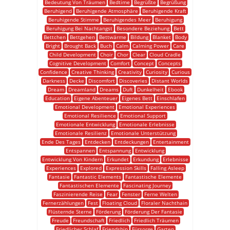
Bedeutung Von Träumen
Bedtime
Begrüßte
Begrüßung
Beruhigend
Beruhigende Atmosphäre
Beruhigende Kraft
Beruhigende Stimme
Beruhigendes Meer
Beruhigung
Beruhigung Bei Nachtangst
Besondere Beziehung
Bett
Bettchen
Bettgehen
Bettwärme
Bildung
Blanket
Body
Bright
Brought Back
Buch
Calm
Calming Power
Care
Child Development
Choir
Chor
Clear
Cloud Cradle
Cognitive Development
Comfort
Concept
Concepts
Confidence
Creative Thinking
Creativity
Curiosity
Curious
Darkness
Decke
Discomfort
Discoveries
Distant Worlds
Dream
Dreamland
Dreams
Duft
Dunkelheit
Ebook
Education
Eigene Abenteuer
Eigenes Bett
Einschlafen
Emotional Development
Emotional Experiences
Emotional Resilience
Emotional Support
Emotionale Entwicklung
Emotionale Erlebnisse
Emotionale Resilienz
Emotionale Unterstützung
Ende Des Tages
Entdecken
Entdeckungen
Entertainment
Entspannen
Entspannung
Entwicklung
Entwicklung Von Kindern
Erkundet
Erkundung
Erlebnisse
Experiences
Explored
Expression Skills
Falling Asleep
Fantasie
Fantastic Elements
Fantastische Elemente
Fantastischen Elemente
Fascinating Journey
Faszinierende Reise
Fear
Fenster
Ferne Welten
Fernerzählungen
Fest
Floating Cloud
Floraler Nachthain
Flüsternde Sterne
Förderung
Förderung Der Fantasie
Freude
Freundschaft
Friedlich
Friedlich Träumen
Friedlicher Schlaf
Friendship
Fürsorge
Garten