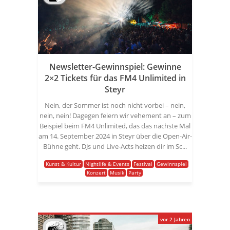
Newsletter-Gewinnspiel: Gewinne
2×2 Tickets für das FM4 Unlimited in
Steyr
Nein, der Sommer ist noch nicht vorbei – nein,
nein, nein! Dagegen feiern wir vehement an – zum
Beispiel beim FM4 Unlimited, das das nächste Mal
am 14. September 2024 in Steyr über die Open-Air-
Bühne geht. DJs und Live-Acts heizen dir im Sc...
Kunst & Kultur
Nightlife & Events
Festival
Gewinnspiel
Konzert
Musik
Party
vor 2 Jahren