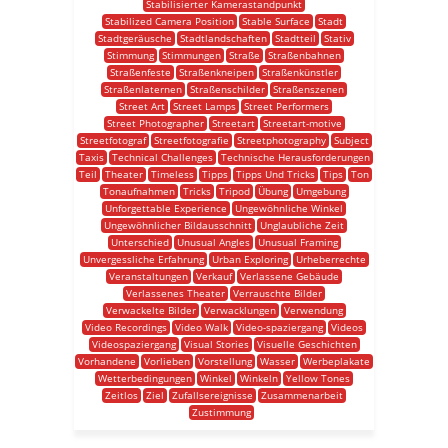
Stabilisierter Kamerastandpunkt
Stabilized Camera Position
Stable Surface
Stadt
Stadtgeräusche
Stadtlandschaften
Stadtteil
Stativ
Stimmung
Stimmungen
Straße
Straßenbahnen
Straßenfeste
Straßenkneipen
Straßenkünstler
Straßenlaternen
Straßenschilder
Straßenszenen
Street Art
Street Lamps
Street Performers
Street Photographer
Streetart
Streetart-motive
Streetfotograf
Streetfotografie
Streetphotography
Subject
Taxis
Technical Challenges
Technische Herausforderungen
Teil
Theater
Timeless
Tipps
Tipps Und Tricks
Tips
Ton
Tonaufnahmen
Tricks
Tripod
Übung
Umgebung
Unforgettable Experience
Ungewöhnliche Winkel
Ungewöhnlicher Bildausschnitt
Unglaubliche Zeit
Unterschied
Unusual Angles
Unusual Framing
Unvergessliche Erfahrung
Urban Exploring
Urheberrechte
Veranstaltungen
Verkauf
Verlassene Gebäude
Verlassenes Theater
Verrauschte Bilder
Verwackelte Bilder
Verwacklungen
Verwendung
Video Recordings
Video Walk
Video-spaziergang
Videos
Videospaziergang
Visual Stories
Visuelle Geschichten
Vorhandene
Vorlieben
Vorstellung
Wasser
Werbeplakate
Wetterbedingungen
Winkel
Winkeln
Yellow Tones
Zeitlos
Ziel
Zufallsereignisse
Zusammenarbeit
Zustimmung