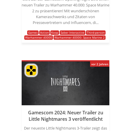
neuen Trailer zu Warhammer 40.000: Space Marine
2 zu präsentieren! Mit wunderschönen
Kameraschwenks und Zitaten von
Pressevertretern und Influencern, di...
Games
Action
Koop
Saber Interactive
Third-person
Warhammer 40000
Warhammer 40000: Space Marine 2
vor 2 Jahren
Gamescom 2024: Neuer Trailer zu
Little Nightmares 3 veröffentlicht
Der neueste Little Nightmares 3-Trailer zeigt das