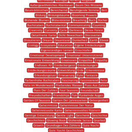
Astronomy
Atemgas
Atmen
Aufgaben
Außergewöhnliches Abenteuer
Baum Des Wissens
Baum-bibliothek
Bereichernd
Beruhigende Stimme
Bett
Bildung
Bildungsbäume
Blooming Flowers
Blühende Blumen
Blütenblätter
Breathing
Buch
Bücher
Buchstaben
Buchstabental
Communicating
Counting
Creativity
Curiosity
Cycle
Darkness
Dense Forest
Detaillierte Karte
Dicht Bewachsen
Discoveries
Diskutieren
Dream
Dreamland
Dunkelheit
Earth
Ebook
Ecology
Ecosystem
Education
Eigene Entdeckungen
Eigenständiges Lernen
Einschlafen
Emotional Development
Emotional Unterstützend
Emotionale Entwicklung
Emotionen
Empathie
Empathy
Endloses All
Entdeckergeist
Entdeckungen
Entdeckungsträume
Entwicklung
Erde
Erkenntnisse
Erkundungslust
Erneuerung
Eule
Fantasie
Farbenfrohe Buchstaben
Fascinating
Faszinierend
Felix
Felix Im Wunderwald
Fließendes Wasser
Fluss Aus Zahlen
Fluss Der Zahlen
Four Seasons
Freundschaft
Freundschaften
Friendships
Fun
Funkelnde Augen
Garden Of Seasons
Garten Der Jahreszeiten
Geborgenheit
Geheimnisse
Geheimnisse Der Natur
Geheimnisvolle Karte
Geheimnisvolles Flüstern
Geistige Entwicklung
Gentle Light
Geschenk
Geschichte
Geschichten
Glowing Book
Glühende Seiten
Gnarled
Growth
Grundlagen Des Zählens
Gute Nacht
Gute Nacht Geschichten