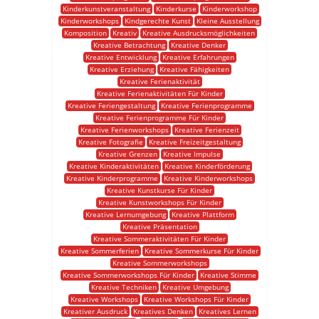
Kinderkunstveranstaltung
Kinderkurse
Kinderworkshop
Kinderworkshops
Kindgerechte Kunst
Kleine Ausstellung
Komposition
Kreativ
Kreative Ausdrucksmöglichkeiten
Kreative Betrachtung
Kreative Denker
Kreative Entwicklung
Kreative Erfahrungen
Kreative Erziehung
Kreative Fähigkeiten
Kreative Ferienaktivität
Kreative Ferienaktivitäten Für Kinder
Kreative Feriengestaltung
Kreative Ferienprogramme
Kreative Ferienprogramme Für Kinder
Kreative Ferienworkshops
Kreative Ferienzeit
Kreative Fotografie
Kreative Freizeitgestaltung
Kreative Grenzen
Kreative Impulse
Kreative Kinderaktivitäten
Kreative Kinderförderung
Kreative Kinderprogramme
Kreative Kinderworkshops
Kreative Kunstkurse Für Kinder
Kreative Kunstworkshops Für Kinder
Kreative Lernumgebung
Kreative Plattform
Kreative Präsentation
Kreative Sommeraktivitäten Für Kinder
Kreative Sommerferien
Kreative Sommerkurse Für Kinder
Kreative Sommerworkshops
Kreative Sommerworkshops Für Kinder
Kreative Stimme
Kreative Techniken
Kreative Umgebung
Kreative Workshops
Kreative Workshops Für Kinder
Kreativer Ausdruck
Kreatives Denken
Kreatives Lernen