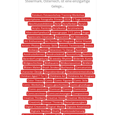
Steiermark, Österreich, ist eine einzigartige
Gelege...
Fotokurs Fotoworkshop Training Workshop
Smartphone Fotografie Filmen
2024
3 Tage Kreativ
Abschlussexhibition
Acryl
Acrylfarben
Acrylic
Acrylic Painting
Acrylkunst
Acrylmalerei
Albersdorf-prebuch
Altersgruppe 7-12 Jahre
Anger
Appreciate Creativity
Aquarellist
Art Adventure
Art Enthusiasts
Art Forms
Art Program
Artist Friend
Artistic Photos
Artistic Skills
Artistic Techniques
Artists
Arzberg
Atelier
Attention To Detail
Ausdruck
Ausdrucksformen
Ausdruckskraft
Ausstellung
Austria
Baierdorf-umgebung
Bi-weekly Rhythm
Bildende Kunst
Bildgeschichten
Bildhauerei
Bildkomposition
Birkfeld
Blüten Malen
Brush Strokes
Buchautor
Caricaturists
Character Design
Charakterdesign
Charakterentwicklung
Children Aged 7 To 12
Childrens Art
Childrens Art Program
Color Theory
Comic
Comic Figuren
Comic Stile
Comic Workshop
Comic-geschichten
Comic-grundlagen
Comic-portraits
Comicart
Comics
Comicstile
Comiczeichnen
Comiczeichnungen
Composition
Creative Thinkers
Creative Voice
Creative Workshops
Creativity
Critical Thinking
Detailgenauigkeit
Digital Creativity
Digital Media
Digitale Kreativität
Digitale Medien
Draht
Drahtmodellierung