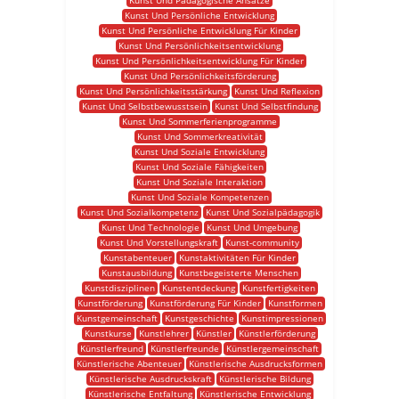
Kunst Und Pädagogische Ansätze
Kunst Und Persönliche Entwicklung
Kunst Und Persönliche Entwicklung Für Kinder
Kunst Und Persönlichkeitsentwicklung
Kunst Und Persönlichkeitsentwicklung Für Kinder
Kunst Und Persönlichkeitsförderung
Kunst Und Persönlichkeitsstärkung
Kunst Und Reflexion
Kunst Und Selbstbewusstsein
Kunst Und Selbstfindung
Kunst Und Sommerferienprogramme
Kunst Und Sommerkreativität
Kunst Und Soziale Entwicklung
Kunst Und Soziale Fähigkeiten
Kunst Und Soziale Interaktion
Kunst Und Soziale Kompetenzen
Kunst Und Sozialkompetenz
Kunst Und Sozialpädagogik
Kunst Und Technologie
Kunst Und Umgebung
Kunst Und Vorstellungskraft
Kunst-community
Kunstabenteuer
Kunstaktivitäten Für Kinder
Kunstausbildung
Kunstbegeisterte Menschen
Kunstdisziplinen
Kunstentdeckung
Kunstfertigkeiten
Kunstförderung
Kunstförderung Für Kinder
Kunstformen
Kunstgemeinschaft
Kunstgeschichte
Kunstimpressionen
Kunstkurse
Kunstlehrer
Künstler
Künstlerförderung
Künstlerfreund
Künstlerfreunde
Künstlergemeinschaft
Künstlerische Abenteuer
Künstlerische Ausdrucksformen
Künstlerische Ausdruckskraft
Künstlerische Bildung
Künstlerische Entfaltung
Künstlerische Entwicklung