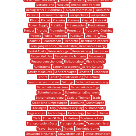
Notfallpläne
Nutzung
öffentlicher Verkehr
ökologischer Fußabdruck
Overall Impression
Parkplätze
Permits
Personaltransport
Perspectives
Perspektiven
Photo
Planet
Planning
Planung
Playlist
Podcast
Power Supply
Praktiken
Präsentation
Produktionen
Project
Projekt
Promotion
Protection
Protective Clothing
Prozess
Public Transport
Publikum
Qualität
Raw
Realistic
Realitätsnah
Recherche
Rechtliche Aspekte
Reinigungsdienste
Reisekosten
Renewable Energy
Rental Costs
Reservebudget
Reservierung
Resources
Respectful Use
Respektvolle Nutzung
Ressourcen
Ressourcenschonung
Risikoanalyse
Risk Analysis
Ruheräume
Safety Assessment
Safety Culture
Safety Measures
Sanitäranlagen
Schatten
Schönheit
Schritt
Schutz
Schutzkleidung
Selection
Sensorisches Erlebnis
Settings
Sicherheitsausrüstung
Sicherheitsbewertung
Sicherheitsbriefings
Sicherheitskultur
Sicherheitsmaßnahmen
Sicherheitspersonal
Soziale Themen
Stadt
Städtische Umgebungen
Stimmung
Stimmungen
Störungen
Story
Stromversorgung
Sustainability
Tageszeiten
Technologie
Technology
Textur
Thema
Tiefe
Times Of Day
Toiletten
Trademark Law
Transportation Costs
Transportkosten
Transportmittel
Travel Expenses
Trends
Umkleideräume
Umweltbedingungen
Umwelteinflüsse
Umweltfreundlich