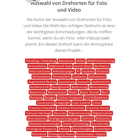
Auswahl von Drehorten für Foto
und Video
Die Kunst der Auswahl von Drehorten für Foto
und Video Die Wahl des richtigen Drehorts ist eine
der wichtigsten Entscheidungen, die du treffen
kannst, wenn du ein Foto- oder Videoprojekt
planst. Ein idealer Drehort kann die Atmosphäre
deines Projekt...
Fotoblog / Videoblog
Abenteuer
Abfall
Abfallminimierung
Accessibility
Additional Fees
Aerial Shots
Aesthetics
Alternativorte
Anforderungen
Ar
Aspekte
Ästhetik
Atmosphäre
Atmosphere
Audience
Aufnahmen
Augmented Reality
Ausrüstung
Auswahl
Authenticity
Authentizität
Background
Bedeutung
Beleuchtung
Bewertung
Bewusstsein
Bilder
Blaue Stunde
Buch
Buchung
Budget
Carbon Footprint
Co2-fußabdruck
Community
Copyright
Cost Control
Costs
Creative Freedom
Creative Practices
Creative Vision
Cultural Heritage
Decision
Digitalisierung
Digitalization
Disturbances
Drehgenehmigungen
Drehort
Drehorten
Drohnen-technologie
Drone Technology
Eco-friendly
Ecological Footprint
Effekte
Einrichtungen
Einsamkeit
Elemente
Emergency Plans
Emotionaler Impact