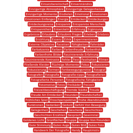
Einsatzbereitschaft
Einverständnis
Einzigartige Atmosphäre
Einzigartige Gelegenheiten
Einzigartige Momente
Eisdielen
Emotional
Emotionen
Emotionen Einfangen
Energie
Entdecken
Entdeckungen
Entdeckungsreise
Entspannt
Entspannte Menschen
Entspanntheit
Entwickeln
Erfahrung
Ergänzung
Ergebnisse
Erlaubnis
Erlaubnis Fragen
Erleben
Erlebnis
Erzählung
Essenz
Ethik
Experimentieren
Externe Objektive
Facetten
Fähigkeiten
Fahrräder
Farbakzente
Farben
Farbenfreude
Farbenfroh
Farbenfrohe Bilder
Faszinierende Erfahrung
Faszinierende Kontraste
Fehler
Fest
Festhalten
Filmen
Fließende Kleider
Flüchtige Momente
Fokus
Fokussieren
Fokussierung
Formen
Fortbewegungsmittel
Fotograf
Fotografen
Fotografie
Fotografie-tipps
Fotografieren
Fotografierte Personen
Fotografische Fähigkeiten
Fotomotive
Fotos
Freibäder
Freizeit
Freizeitbeschäftigung
Fremde Städte
Freude
Freude Am Entdecken
Freunden
Freundschaften
Fröhliches Spiel
Froschperspektive
Frühe Abendstunden
Funktionen
Gedanken
Geduld
Gefühl Von Bewegung
Gelegenheit
Geschehen
Geschenk
Geschichten
Geschichten Erzählen
Gespräch
Gewimmel
Goldenes Licht
Grünflächen
Gruppe
Gruppe Von Freunden
Gute Stimmung
Gutes Auge
Gutes Bild
Gutes Foto
Handwerk Der Fotografie
Handy
Hauptmotiv