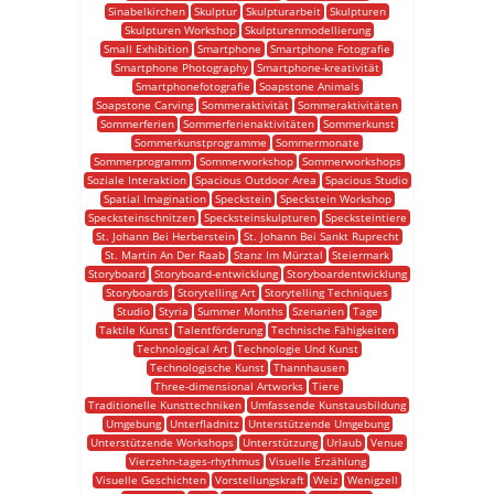
Sinabelkirchen
Skulptur
Skulpturarbeit
Skulpturen
Skulpturen Workshop
Skulpturenmodellierung
Small Exhibition
Smartphone
Smartphone Fotografie
Smartphone Photography
Smartphone-kreativität
Smartphonefotografie
Soapstone Animals
Soapstone Carving
Sommeraktivität
Sommeraktivitäten
Sommerferien
Sommerferienaktivitäten
Sommerkunst
Sommerkunstprogramme
Sommermonate
Sommerprogramm
Sommerworkshop
Sommerworkshops
Soziale Interaktion
Spacious Outdoor Area
Spacious Studio
Spatial Imagination
Speckstein
Speckstein Workshop
Specksteinschnitzen
Specksteinskulpturen
Specksteintiere
St. Johann Bei Herberstein
St. Johann Bei Sankt Ruprecht
St. Martin An Der Raab
Stanz Im Mürztal
Steiermark
Storyboard
Storyboard-entwicklung
Storyboardentwicklung
Storyboards
Storytelling Art
Storytelling Techniques
Studio
Styria
Summer Months
Szenarien
Tage
Taktile Kunst
Talentförderung
Technische Fähigkeiten
Technological Art
Technologie Und Kunst
Technologische Kunst
Thannhausen
Three-dimensional Artworks
Tiere
Traditionelle Kunsttechniken
Umfassende Kunstausbildung
Umgebung
Unterfladnitz
Unterstützende Umgebung
Unterstützende Workshops
Unterstützung
Urlaub
Venue
Vierzehn-tages-rhythmus
Visuelle Erzählung
Visuelle Geschichten
Vorstellungskraft
Weiz
Wenigzell