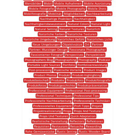
Menübilder
Mobil
Mobile Aufnahmen
Mobile Ausrüstung
Mobile Fotografie
Mobile Photography
Mobile Shots
Mobilfotografie
Mobilität
Möglichkeiten
Nachbearbeitung
Nachhaltige Praktiken
Nachhaltigkeit
Nachhaltigkeitsbewusstsein
Natural Colors
Natural Light
Natural Setting
Natural Textures
Natürlich
Natürliche Farben
Natürliche Texturen
Natürliche Umgebung
Natürliches Gefühl
Natürliches Licht
Neue Umgebungen
Objektivsätze
Ort
Partner
Partner: Wurzinger Design
Passionate Photographer
Passionierter Fotograf
Perspectives
Perspektiven
Photographers Blog
Photographing
Photography
Podcast
Portable Light Sources
Portfolio
Portfolioentwicklung
Post-processing
Praktische Vorteile
Product Images
Product Photos
Produkt
Produkt-highlighting
Produktbotschaft
Produkte
Produktfoto
Produktfotografie
Produktfotos
Produktgeschichte
Produktpräsentation
Professional Equipment
Professional Post-processing
Professional Techniques
Professional Tips
Professionelle Nachbearbeitung
Professionelle Techniken
Professionelles Equipment
Profi Tipps
Projekt
Projektrealisierung
Props
Props And Textures
Props Und Texturen
Quick Adaptation
Realistische Darstellung
Reflectors
Reflektoren
Requisiten
Restaurant
Retusche
Rewarding
Rohe Gemüsestücke
Rustic Setting
Rustic Wooden Board