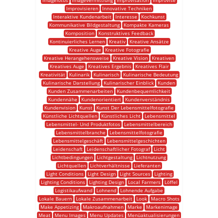
Imagefotos
Imagevermittlung
Improvisation
Improvise
Improvisieren
Innovative Techniken
Interaktive Kundenarbeit
Interesse
Kochkunst
Kommunikative Bildgestaltung
Kompakte Kameras
Komposition
Konstruktives Feedback
Kontinuierliches Lernen
Kreativ
Kreative Ansätze
Kreative Auge
Kreative Fotografie
Kreative Herangehensweise
Kreative Vision
Kreativen
Kreatives Auge
Kreatives Ergebnis
Kreatives Flair
Kreativität
Kulinarik
Kulinarisch
Kulinarische Bedeutung
Kulinarische Darstellung
Kulinarischer Einblick
Kunden
Kunden Zusammenarbeiten
Kundenbequemlichkeit
Kundennähe
Kundenorientiert
Kundenverständnis
Kundenvision
Kunst
Kunst Der Lebensmittelfotografie
Künstliche Lichtquellen
Künstliches Licht
Lebensmittel
Lebensmittel- Und Produktfotos
Lebensmittelbereich
Lebensmittelbranche
Lebensmittelfotografie
Lebensmittelgeschäft
Lebensmittelgeschichten
Leidenschaft
Leidenschaftlicher Fotograf
Licht
Lichtbedingungen
Lichtgestaltung
Lichtnutzung
Lichtquellen
Lichtverhältnisse
Lieferanten
Light Conditions
Light Design
Light Sources
Lighting
Lighting Conditions
Lighting Design
Local Farmers
Löffel
Logistikaufwand
Lohnend
Lohnende Aufgabe
Lokale Bauern
Lokale Zusammenarbeit
Look
Macro Shots
Make Appetizing
Makroaufnahmen
Marke
Markenimage
Meat
Menu Images
Menu Updates
Menüaktualisierungen