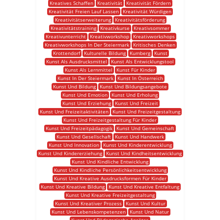
Kreatives Schaffen
Kreativität
Kreativität Fördern
Kreativität Freien Lauf Lassen
Kreativität Würdigen
Kreativitätserweiterung
Kreativitätsförderung
Kreativitätstraining
Kreativkurse
Kreativsommer
Kreativunterricht
Kreativworkshop
Kreativworkshops
Kreativworkshops In Der Steiermark
Kritisches Denken
Krottendorf
Kulturelle Bildung
Kumberg
Kunst
Kunst Als Ausdrucksmittel
Kunst Als Entwicklungstool
Kunst Als Lernmittel
Kunst Für Kinder
Kunst In Der Steiermark
Kunst In Österreich
Kunst Und Bildung
Kunst Und Bildungsangebote
Kunst Und Emotion
Kunst Und Erholung
Kunst Und Erziehung
Kunst Und Freizeit
Kunst Und Freizeitaktivitäten
Kunst Und Freizeitgestaltung
Kunst Und Freizeitgestaltung Für Kinder
Kunst Und Freizeitpädagogik
Kunst Und Gemeinschaft
Kunst Und Gesellschaft
Kunst Und Handwerk
Kunst Und Innovation
Kunst Und Kinderentwicklung
Kunst Und Kindererziehung
Kunst Und Kindheitsentwicklung
Kunst Und Kindliche Entwicklung
Kunst Und Kindliche Persönlichkeitsentwicklung
Kunst Und Kreative Ausdrucksformen Für Kinder
Kunst Und Kreative Bildung
Kunst Und Kreative Entfaltung
Kunst Und Kreative Freizeitgestaltung
Kunst Und Kreativer Prozess
Kunst Und Kultur
Kunst Und Lebenskompetenzen
Kunst Und Natur