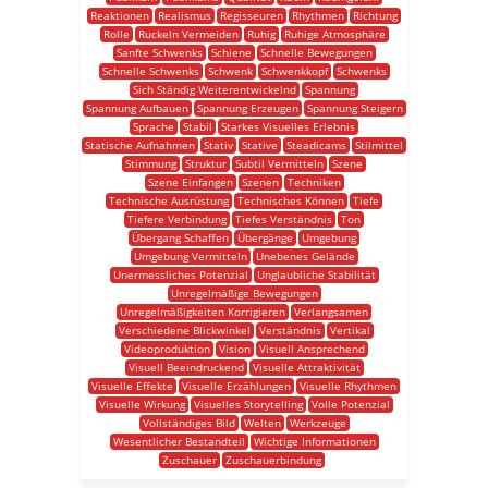
Reaktionen
Realismus
Regisseuren
Rhythmen
Richtung
Rolle
Ruckeln Vermeiden
Ruhig
Ruhige Atmosphäre
Sanfte Schwenks
Schiene
Schnelle Bewegungen
Schnelle Schwenks
Schwenk
Schwenkkopf
Schwenks
Sich Ständig Weiterentwickelnd
Spannung
Spannung Aufbauen
Spannung Erzeugen
Spannung Steigern
Sprache
Stabil
Starkes Visuelles Erlebnis
Statische Aufnahmen
Stativ
Stative
Steadicams
Stilmittel
Stimmung
Struktur
Subtil Vermitteln
Szene
Szene Einfangen
Szenen
Techniken
Technische Ausrüstung
Technisches Können
Tiefe
Tiefere Verbindung
Tiefes Verständnis
Ton
Übergang Schaffen
Übergänge
Umgebung
Umgebung Vermitteln
Unebenes Gelände
Unermessliches Potenzial
Unglaubliche Stabilität
Unregelmäßige Bewegungen
Unregelmäßigkeiten Korrigieren
Verlangsamen
Verschiedene Blickwinkel
Verständnis
Vertikal
Videoproduktion
Vision
Visuell Ansprechend
Visuell Beeindruckend
Visuelle Attraktivität
Visuelle Effekte
Visuelle Erzählungen
Visuelle Rhythmen
Visuelle Wirkung
Visuelles Storytelling
Volle Potenzial
Vollständiges Bild
Welten
Werkzeuge
Wesentlicher Bestandteil
Wichtige Informationen
Zuschauer
Zuschauerbindung