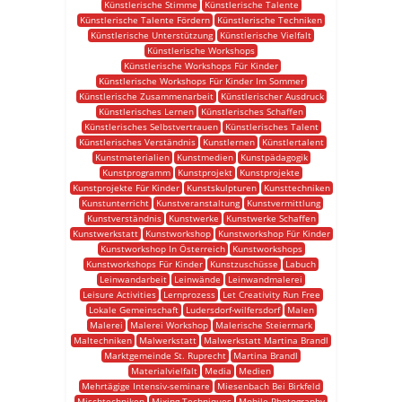
Künstlerische Stimme
Künstlerische Talente
Künstlerische Talente Fördern
Künstlerische Techniken
Künstlerische Unterstützung
Künstlerische Vielfalt
Künstlerische Workshops
Künstlerische Workshops Für Kinder
Künstlerische Workshops Für Kinder Im Sommer
Künstlerische Zusammenarbeit
Künstlerischer Ausdruck
Künstlerisches Lernen
Künstlerisches Schaffen
Künstlerisches Selbstvertrauen
Künstlerisches Talent
Künstlerisches Verständnis
Kunstlernen
Künstlertalent
Kunstmaterialien
Kunstmedien
Kunstpädagogik
Kunstprogramm
Kunstprojekt
Kunstprojekte
Kunstprojekte Für Kinder
Kunstskulpturen
Kunsttechniken
Kunstunterricht
Kunstveranstaltung
Kunstvermittlung
Kunstverständnis
Kunstwerke
Kunstwerke Schaffen
Kunstwerkstatt
Kunstworkshop
Kunstworkshop Für Kinder
Kunstworkshop In Österreich
Kunstworkshops
Kunstworkshops Für Kinder
Kunstzuschüsse
Labuch
Leinwandarbeit
Leinwände
Leinwandmalerei
Leisure Activities
Lernprozess
Let Creativity Run Free
Lokale Gemeinschaft
Ludersdorf-wilfersdorf
Malen
Malerei
Malerei Workshop
Malerische Steiermark
Maltechniken
Malwerkstatt
Malwerkstatt Martina Brandl
Marktgemeinde St. Ruprecht
Martina Brandl
Materialvielfalt
Media
Medien
Mehrtägige Intensiv-seminare
Miesenbach Bei Birkfeld
Mischtechniken
Mixing Techniques
Mobile Photography