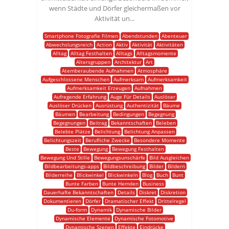
wenn Städte und Dörfer gleichermaßen vor
Aktivität un...
Smartphone Fotografie Filmen
Abendstunden
Abenteuer
Abwechslungsreich
Action
Aktiv
Aktivität
Aktivitäten
Alltag
Alltag Festhalten
Alltags
Alltagsmomente
Altersgruppen
Architektur
Art
Atemberaubende Aufnahmen
Atmosphäre
Aufgeschlossene Menschen
Aufmerksam
Aufmerksamkeit
Aufmerksamkeit Erzeugen
Aufnahmen
Aufregende Erfahrung
Auge Für Details
Auslöser
Auslöser Drücken
Ausrüstung
Authentizität
Bäume
Bäumen
Bearbeitung
Bedingungen
Begegnung
Begegnungen
Beitrag
Bekanntschaften
Beleben
Belebte Plätze
Belichtung
Belichtung Anpassen
Belichtungszeit
Berufliche Zwecke
Besondere Momente
Beste
Bewegung
Bewegung Festhalten
Bewegung Und Stille
Bewegungsunschärfe
Bild Ausgleichen
Bildbearbeitungs-apps
Bildbeschreibung
Bilder
Bildern
Bilderreihe
Blickwinkel
Blickwinkeln
Blog
Buch
Bunt
Bunte Farben
Bunte Hemden
Business
Dauerhafte Bekanntschaften
Details
Diskret
Diskretion
Dokumentieren
Dörfer
Dramatischer Effekt
Drittelregel
Du-form
Dynamik
Dynamische Bilder
Dynamische Elemente
Dynamische Fotomotive
Dynamische Szenen
Effekte
Eindrücke