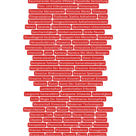
Faszinierende Visuelle Effekte
Fesselnde Darstellung
Film- Und Videoproduktion
Filmemacher
Filmische Meisterwerke
Filmische Werke
Filmkunst
Filmproduktion
Fließende Stabile Aufnahmen
Fokus
Fortgeschritten
Fortgeschrittene Aufnahmetechniken
Gehen
Gelände
Geschichten
Geschichten Unterstützen
Geschwindigkeit
Gimbal-systeme
Große Räume
Grundlegend Verändern
Gruppen Von Menschen
Handlung
Herausforderung
Hinweise
Horizontal
Immersion
Immersives Storytelling
Inhalte
Innovative Erzählformen
Intensität
Jahre
Kamera
Kamera Mit Motiv Bewegen
Kameraleuten
Kameraschwenk
Klarer Einsatz
Komplexe Fahrten
Komplexe Kamerabewegungen
Königsdisziplin Der Bewegung
Kreative Anwendung
Kreative Bildkomposition
Kreative Spielraum
Kreative Vision
Kreative Visionen
Kreativer Einsatz
Kulissen
Kunst
Kunst Der Subtilen Bewegung
Landschaften
Landschaften Erfassen
Langsame Kamerafahrt
Langsame Schwenks
Lebendigkeit
Licht
Magie Der Dynamik
Meditative Atmosphäre
Meisterhaft Einsetzen
Moderner Technologien
Möglichkeiten
Motiv
Muster
Nachbearbeitung
Narration
Narrative Tiefe
Naturfilme
Neues Niveau
Objekt
Objekte
Ohne Worte
Optimieren
Palette
Person
Perspektive
Physische Bewegung
Planung
Potenzial
Präziser Prozess
Präzision
Produktion
Protagonist
Publikum
Publikums
Qualität
Raum
Raumgefühl