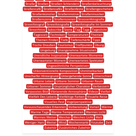
Straße
Straßen
Straßen Schlendern
Straßenbeleuchtung
Straßencafé
Straßencafés
Straßenfeste
Straßengeschehen
Straßenkünstler
Straßenmotive
Straßenmusiker
Straßenszene
Straßenszenen
Strassenfotografie
Streetfotograf
Streetfotografie
Streetfotografie Im Sommer
Streetfotos
Subscribe
Szene
Tag
Tage
Tageslicht
Tageszeit
Techniken
Temperaturen
Themen
Themen Finden
Tiefe
Tiefenschärfe
Tipps
Tische Draußen
Tourismus
Treffpunkte
Übung
Umgebung
Unangenehme Situationen
Unendliche Inspiration
Unerwartete Momente
Unerwarteter Moment
Unerwartetes Spektakel
Ungewöhnliche Perspektiven
Unkonventionelle Komposition
Unmittelbarkeit
Unscharfer Hintergrund
Untergehende Sonne
Unterschied
Urbane Leben
Urbane Sommer
Urbaner Raum
Urbaner Sommer
Ursprünglicher Charakter
Verbessern
Verpasstes Bild
Vibrierende Atmosphäre
Videos
Vielfalt
Vielfalt Des Lebens
Vielfältige Farben
Visuelle Reise
Visuelles Fest
Vogelperspektive
Vorausschauendes Erkennen
Vorbereitung
Vorteil
Wärme
Warme Tage
Warme Temperaturen
Warmes Licht
Warmes Wetter
Weicher
Weiches Licht
Welt
Weniger Hart
Wetter
Wind
Wochenmarkt
Youtube
Zeit
Zubehör
Zusätzliches Zubehör