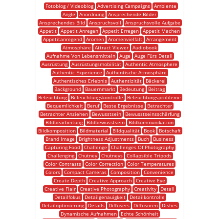
Fotoblog / Videoblog
Advertising Campaigns
Ambiente
Angle
Anordnung
Ansprechende Bilder
Ansprechendes Bild
Anspruchsvoll
Anspruchsvolle Aufgabe
Appetit
Appetit Anregen
Appetit Erregen
Appetit Machen
Appetitanregend
Aromen
Aromenvielfalt
Arrangement
Atmosphäre
Attract Viewer
Audiobook
Aufnahme Von Lebensmitteln
Auge
Auge Fürs Detail
Ausrüstung
Ausrüstungsmobilität
Authentic Atmosphere
Authentic Experience
Authentische Atmosphäre
Authentisches Erlebnis
Authentizität
Bäckerei
Background
Bauernmarkt
Bedeutung
Beitrag
Beleuchtung
Beleuchtungskontrolle
Beleuchtungsprobleme
Bequemlichkeit
Beruf
Beste Ergebnisse
Betrachter
Betrachter Anziehen
Bewusstsein
Bewusstseinsschärfung
Bildbearbeitung
Bildbewusstsein
Bildkommunikation
Bildkomposition
Bildmaterial
Bildqualität
Book
Botschaft
Brand Image
Brightness Adjustments
Buch
Business
Capturing Food
Challenge
Challenges Of Photography
Challenging
Chutney
Chutneys
Collapsible Tripods
Color Contrasts
Color Correction
Color Temperatures
Colors
Compact Cameras
Composition
Convenience
Create Depth
Creative Approach
Creative Eye
Creative Flair
Creative Photography
Creativity
Detail
Detailfokus
Detailgenauigkeit
Detailkontrolle
Detailoptimierung
Details
Diffusers
Diffusoren
Dishes
Dynamische Aufnahmen
Echte Schönheit