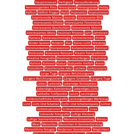
Hauptreisezeit
Helligkeit
Herausforderung
Herausragendes Foto
Hintergrund
Hintergründe
Hobby
Höflich
Höflich Fragen
Hund
Inspiration
Inspirationen
Inspirierende Motive
Instinkt
Interessante Bild
Interessante Effekte
Interessante Fotomotive
Interessante Geschichten
Interessante Motive
Interessantes Motiv
Intuitiver Prozess
Jahr
Jahreszeit
Kamera
Kameratechnologie
Kennenlernen
Kinder
Kinder Spielen
Kindern
Klar
Klares Licht
Kleidung
Kommunikation
Komposition
Kompositionen
Kontrast
Kontraste
Kontraste Betonen
Kreativ Fotografieren
Kreative Fotografie
Kreatives Unterfangen
Kreativität
Kulisse
Kulissen
Kultur
Kulturelle Vielfalt
Kunst
Kunstform
Künstlerische Ader
Lächeln
Ladezustand
Lange Tage
Längere Belichtungszeit
Längere Belichtungszeiten
Längere Schatten
Längere Tage
Leben
Lebendig
Lebendige Atmosphäre
Lebendiges Kaleidoskop
Lebendiges Licht
Lebhafte Treffpunkte
Leicht
Leichtigkeit
Leidenschaftliche Fotografie
Leistungsfähiges Werkzeug
Licht
Licht Und Schatten
Licht- Und Schattenspiele
Lichter
Lichtsituationen
Lichtverhältnisse
Linse
Lohnende Fotografie
Luftige Kleidung
Luftige Sommerkleidung
Manuelle Einstellung
Märkte
Meer
Menschen
Menschen In Sommerkleidung
Menschliche Neugier
Modernes Smartphone
Möglichkeit