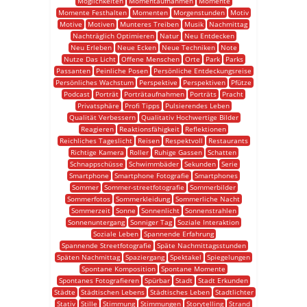
Möglichkeiten
Momentaufnahmen
Momente
Momente Festhalten
Momenten
Morgenstunden
Motiv
Motive
Motiven
Munteres Treiben
Musik
Nachmittag
Nachträglich Optimieren
Natur
Neu Entdecken
Neu Erleben
Neue Ecken
Neue Techniken
Note
Nutze Das Licht
Offene Menschen
Orte
Park
Parks
Passanten
Peinliche Posen
Persönliche Entdeckungsreise
Persönliches Wachstum
Perspektive
Perspektiven
Pfütze
Podcast
Porträt
Porträtaufnahmen
Porträts
Pracht
Privatsphäre
Profi Tipps
Pulsierendes Leben
Qualität Verbessern
Qualitativ Hochwertige Bilder
Reagieren
Reaktionsfähigkeit
Reflektionen
Reichliches Tageslicht
Reisen
Respektvoll
Restaurants
Richtige Kamera
Roller
Ruhige Gassen
Schatten
Schnappschüsse
Schwimmbäder
Sekunden
Serie
Smartphone
Smartphone Fotografie
Smartphones
Sommer
Sommer-streetfotografie
Sommerbilder
Sommerfotos
Sommerkleidung
Sommerliche Nacht
Sommerzeit
Sonne
Sonnenlicht
Sonnenstrahlen
Sonnenuntergang
Sonniger Tag
Soziale Interaktion
Soziale Leben
Spannende Erfahrung
Spannende Streetfotografie
Späte Nachmittagsstunden
Späten Nachmittag
Spaziergang
Spektakel
Spiegelungen
Spontane Komposition
Spontane Momente
Spontanes Fotografieren
Spürbar
Stadt
Stadt Erkunden
Städte
Städtischen Lebens
Städtisches Leben
Stadtlichter
Stativ
Stille
Stimmung
Stimmungen
Storytelling
Strand