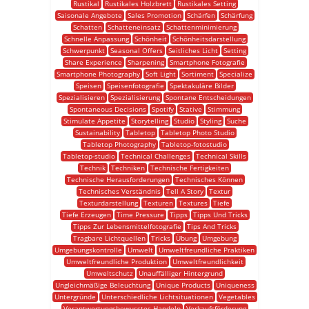
Rustikal
Rustikales Holzbrett
Rustikales Setting
Saisonale Angebote
Sales Promotion
Schärfen
Schärfung
Schatten
Schatteneinsatz
Schattenminimierung
Schnelle Anpassung
Schönheit
Schönheitsdarstellung
Schwerpunkt
Seasonal Offers
Seitliches Licht
Setting
Share Experience
Sharpening
Smartphone Fotografie
Smartphone Photography
Soft Light
Sortiment
Specialize
Speisen
Speisenfotografie
Spektakuläre Bilder
Spezialisieren
Spezialisierung
Spontane Entscheidungen
Spontaneous Decisions
Spotify
Stative
Stimmung
Stimulate Appetite
Storytelling
Studio
Styling
Suche
Sustainability
Tabletop
Tabletop Photo Studio
Tabletop Photography
Tabletop-fotostudio
Tabletop-studio
Technical Challenges
Technical Skills
Technik
Techniken
Technische Fertigkeiten
Technische Herausforderungen
Technisches Können
Technisches Verständnis
Tell A Story
Textur
Texturdarstellung
Texturen
Textures
Tiefe
Tiefe Erzeugen
Time Pressure
Tipps
Tipps Und Tricks
Tipps Zur Lebensmittelfotografie
Tips And Tricks
Tragbare Lichtquellen
Tricks
Übung
Umgebung
Umgebungskontrolle
Umwelt
Umweltfreundliche Praktiken
Umweltfreundliche Produktion
Umweltfreundlichkeit
Umweltschutz
Unauffälliger Hintergrund
Ungleichmäßige Beleuchtung
Unique Products
Uniqueness
Untergründe
Unterschiedliche Lichtsituationen
Vegetables
Verantwortungsbewusstes Handeln
Verkaufsförderung