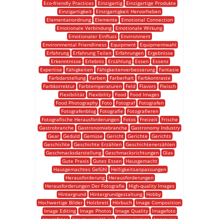
Eco-friendly Practices
Einzigartig
Einzigartige Produkte
Einzigartigkeit
Einzigartigkeit Hervorheben
Elementanordnung
Elemente
Emotional Connection
Emotionale Verbindung
Emotionale Wirkung
Emotionaler Einfluss
Environment
Environmental Friendliness
Equipment
Equipmentwahl
Erfahrung
Erfahrung Teilen
Erfahrungen
Ergebnisse
Erkenntnisse
Erlebnis
Erzählung
Essen
Essenz
Expertise
Fähigkeiten
Fähigkeitenverbesserung
Fantasie
Farbdarstellung
Farben
Farberhalt
Farbkontraste
Farbkorrektur
Farbtemperaturen
Feld
Flavors
Fleisch
Flexibilität
Flexibility
Food
Food Images
Food Photography
Foto
Fotograf
Fotografen
Fotografenblog
Fotografie
Fotografieren
Fotografische Herausforderungen
Fotos
Freizeit
Frische
Gastrobranche
Gastronomiebranche
Gastronomy Industry
Gear
Geduld
Gemüse
Gericht
Gerichte
Gerichts
Geschichte
Geschichte Erzählen
Geschichtenerzählen
Geschmacksdarstellung
Geschmacksrichtungen
Glas
Gute Praxis
Gutes Essen
Hausgemacht
Hausgemachtes Gefühl
Helligkeitsanpassungen
Herausforderung
Herausforderungen
Herausforderungen Der Fotografie
High-quality Images
Hintergrund
Hintergrundgestaltung
Hobby
Hochwertige Bilder
Holzbrett
Hörbuch
Image Composition
Image Editing
Image Photos
Image Quality
Imagefoto