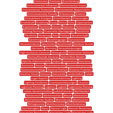
Emotionen
Emotions
Entscheidung
Environmental Influences
Environmental Issues
Environmental Protection
Environmental Responsibility
Environmentally Friendly
Erläuterung
Erlebnis
Erneuerbare Energien
Erreichbarkeit
Erwartungen
Erzählkraft
Erzählung
Essay
Ethics
Ethik
Expectations
Explanation
Facilities
Factors
Faktoren
Farbschema
Filming Permits
Finanzielle Überlegungen
Flexibilität
Flexibility
Förderung
Foto
Freiheit
Gemeinschaft
Genehmigung
Genehmigungen
Generatoren
Gesamteindruck
Geschichte
Gesellschaft
Goldene Stunde
Harmonie
Harmony
Herausforderungen
High-resolution Cameras
Hintergrund
Historische Gebäude
Hochauflösende Kameras
Hybrid Work Models
Hybride Arbeitsmodelle
Impact
Importance
Insurance
Kontraste
Kosten
Kostenkontrolle
Kostenüberwachung
Kostenvoranschläge
Kreative Freiheit
Kreative Praktiken
Kreative Vision
Kulissen
Kulturerbe
Landschaften
Leben
Legal Aspects
Lichtverhältnisse
Lighting
Lighting Conditions
Lizenzvereinbarungen
Location
Logistical Planning
Logistics
Logistik
Logistische Planung
Lokale Gemeinschaften
Luftaufnahmen
Machbarkeit
Markenrecht
Markenrechten
Masse
Mietkosten
Minimalistische Studios
Minimierung
Minimization
Mittagssonne
Multifunctional
Multifunktional
Nachhaltigkeit
Natur
Natural Light
Natural Resources
Natürliche Ressourcen
Natürlicher Licht
Natürliches Licht