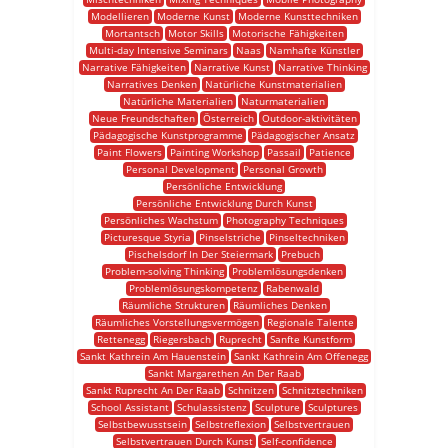
Modellieren
Moderne Kunst
Moderne Kunsttechniken
Mortantsch
Motor Skills
Motorische Fähigkeiten
Multi-day Intensive Seminars
Naas
Namhafte Künstler
Narrative Fähigkeiten
Narrative Kunst
Narrative Thinking
Narratives Denken
Natürliche Kunstmaterialien
Natürliche Materialien
Naturmaterialien
Neue Freundschaften
Österreich
Outdoor-aktivitäten
Pädagogische Kunstprogramme
Pädagogischer Ansatz
Paint Flowers
Painting Workshop
Passail
Patience
Personal Development
Personal Growth
Persönliche Entwicklung
Persönliche Entwicklung Durch Kunst
Persönliches Wachstum
Photography Techniques
Picturesque Styria
Pinselstriche
Pinseltechniken
Pischelsdorf In Der Steiermark
Prebuch
Problem-solving Thinking
Problemlösungsdenken
Problemlösungskompetenz
Rabenwald
Räumliche Strukturen
Räumliches Denken
Räumliches Vorstellungsvermögen
Regionale Talente
Rettenegg
Riegersbach
Ruprecht
Sanfte Kunstform
Sankt Kathrein Am Hauenstein
Sankt Kathrein Am Offenegg
Sankt Margarethen An Der Raab
Sankt Ruprecht An Der Raab
Schnitzen
Schnitztechniken
School Assistant
Schulassistenz
Sculpture
Sculptures
Selbstbewusstsein
Selbstreflexion
Selbstvertrauen
Selbstvertrauen Durch Kunst
Self-confidence