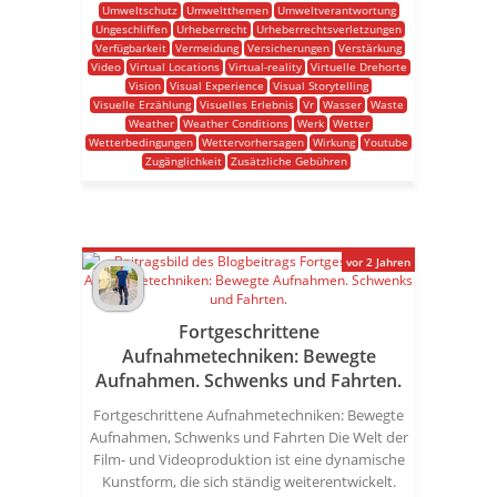
Umweltschutz
Umweltthemen
Umweltverantwortung
Ungeschliffen
Urheberrecht
Urheberrechtsverletzungen
Verfügbarkeit
Vermeidung
Versicherungen
Verstärkung
Video
Virtual Locations
Virtual-reality
Virtuelle Drehorte
Vision
Visual Experience
Visual Storytelling
Visuelle Erzählung
Visuelles Erlebnis
Vr
Wasser
Waste
Weather
Weather Conditions
Werk
Wetter
Wetterbedingungen
Wettervorhersagen
Wirkung
Youtube
Zugänglichkeit
Zusätzliche Gebühren
vor 2 Jahren
Fortgeschrittene
Aufnahmetechniken: Bewegte
Aufnahmen. Schwenks und Fahrten.
Fortgeschrittene Aufnahmetechniken: Bewegte
Aufnahmen, Schwenks und Fahrten Die Welt der
Film- und Videoproduktion ist eine dynamische
Kunstform, die sich ständig weiterentwickelt.