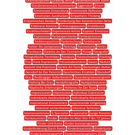
Drahtskulpturen
Drawing Skills
Dreidimensionale Kunst
Dreidimensionale Kunstwerke
Eggersdorf
Eltern
Emotionale Entwicklung
Emotionale Reflexion
Emotionen Ausdrücken
Empathetic Thinking
Empathisches Denken
Entdeckung Der Künstlerischen Seite
Erfahrene Künstler
Erholungspausen
Erzählkunst
Erzähltechniken
Experienced Artists
Express Emotions
Expression
Farbexperimente
Farbexpression
Farbkomposition
Farbmischung
Farbtheorie
Fehler Als Lernprozess
Feiertag
Feinmotorik
Ferien
Fischbach
Fladnitz An Der Teichalm
Floing
Fotografie
Fotografische Techniken
Fotokurs
Fototechniken
Framing
Frei
Freie Expression
Freizeitaktivitäten
Gasen
Geduld
Geduld Und Präzision
Gentle Art Form
Geräumiges Atelier
Gersdorf An Der Feistritz
Geschichten Erzählen
Gleisdorf
Graz
Großzügiger Außenbereich
Gutenberg-stenzengreith
Hafning Bei Graz
Handyfotografie
Handyschnitzerei
Haptische Erfahrungen
Hohenau An Der Raab
Ilztal
Impressionen
Impressions
Individual Expression
Individuelle Ausdruckskraft
Individuelle Kreativität
Inspirational Environment
Inspirierende Umgebung
Intensive Lerneinheiten
Intensive Seminars
Intensivseminare
It Specialist
It-spezialist
Junge Künstler
Karikaturisten
Kinder
Kinder Im Alter Von 7 Bis 12 Jahren
Kinder Und Kunst
Kinder-kunstprogramm
Kinderförderung Durch Kunst
Kinderkreativität
Kinderkunst
Kinderkunstprogramm
Kinderkunstprogramm 2024