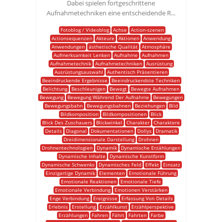
Dabei spielen fortgeschrittene
Aufnahmetechniken eine entscheidende R...
Fotoblog / Videoblog
Achse
Action-szenen
Actionsequenzen
Akteure
Aktionen
Anwendung
Anwendungen
ästhetische Qualität
Atmosphäre
Aufmerksamkeit Lenken
Aufnahme
Aufnahmen
Aufnahmetechnik
Aufnahmetechniken
Ausrüstung
Ausrüstungsauswahl
Authentisch Präsentieren
Beeindruckende Ergebnisse
Beeindruckendste Techniken
Belichtung
Beschleunigen
Bewegt
Bewegte Aufnahmen
Bewegung
Bewegung Während Der Aufnahme
Bewegungen
Bewegungsbahn
Bewegungsbahnen
Beziehungen
Bild
Bildkomposition
Bildkompositionen
Blick
Blick Des Zuschauers
Blickwinkel
Charakter
Charaktere
Details
Diagonal
Dokumentationen
Dollys
Dramatik
Dreidimensionale Darstellung
Drohnen
Drohnentechnologien
Dynamik
Dynamische Erzählungen
Dynamische Inhalte
Dynamische Kunstform
Dynamische Schwenks
Dynamisches Feld
Effekt
Einsatz
Einzigartige Dynamik
Elementen
Emotionale Führung
Emotionale Reaktionen
Emotionale Tiefe
Emotionale Verbindung
Emotionen Verstärken
Enge Verbindung
Ereignisse
Erfassung Von Details
Erlebnis
Erstellung
Erzählkunst
Erzählperspektive
Erzählungen
Fahren
Fährt
Fahrten
Farbe