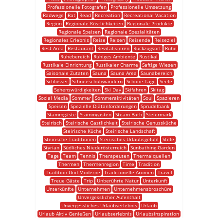
Professionelle Fotografen
Professionelle Umsetzung
Radwege
Rat
Read
Recreation
Recreational Vacation
Region
Regionale Köstlichkeiten
Regionale Produkte
Regionale Speisen
Regionale Spezialitäten
Regionales Erlebnis
Reise
Reisen
Reisende
Reiseziel
Rest Area
Restaurant
Revitalisieren
Rückzugsort
Ruhe
Ruhebereich
Ruhiges Ambiente
Rustikal
Rustikale Einrichtung
Rustikaler Charme
Saftige Wiesen
Saisonale Zutaten
Sauna
Sauna Area
Saunabereich
Schlösser
Schneeschuhwandern
Schöne Tage
Seele
Sehenswürdigkeiten
Ski Day
Skifahren
Skitag
Social Media
Sommer
Sommeraktivitäten
Soul
Spazieren
Speisen
Spezielle Diätanforderungen
Sprudelbank
Stammgäste
Stammgästen
Steam Bath
Steiermark
Steirisch
Steirische Gastlichkeit
Steirische Genussküche
Steirische Küche
Steirische Landschaft
Steirische Traditionen
Steirisches Urlaubsgefühl
Stille
Styrian
Südliches Niederösterreich
Sunbathing Garden
Tage
Team
Tennis
Therapeuten
Thermalquellen
Thermen
Thermenregion
Time
Tradition
Tradition Und Moderne
Traditionelle Aromen
Travel
Treue Gäste
Trip
Unberührte Natur
Unterkunft
Unterkünfte
Unternehmen
Unternehmensbroschüre
Unvergesslicher Aufenthalt
Unvergessliches Urlaubserlebnis
Urlaub
Urlaub Aktiv Genießen
Urlaubserlebnis
Urlaubsinspiration