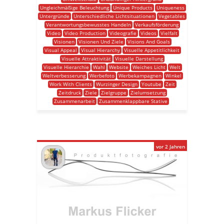
Ungleichmäßige Beleuchtung
Unique Products
Uniqueness
Untergründe
Unterschiedliche Lichtsituationen
Vegetables
Verantwortungsbewusstes Handeln
Verkaufsförderung
Video
Video Production
Videografie
Videos
Vielfalt
Visionen
Visionen Und Ziele
Visions And Goals
Visual Appeal
Visual Hierarchy
Visuelle Appetitlichkeit
Visuelle Attraktivität
Visuelle Darstellung
Visuelle Hierarchie
Wahl
Website
Weiches Licht
Welt
Weltverbesserung
Werbefoto
Werbekampagnen
Winkel
Work With Clients
Wurzinger Design
Youtube
Zeit
Zeitdruck
Ziele
Zielgruppe
Zielumsetzung
Zusammenarbeit
Zusammenklappbare Stative
vor 2 Jahren