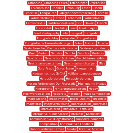
Erfahrung
Erfahrung Teilen
Erfahrungen
Ergebnisse
Erkenntnisse
Erlebnis
Erzählung
Essen
Essenz
Expertise
Fähigkeiten
Fähigkeitenverbesserung
Fantasie
Farbdarstellung
Farben
Farberhalt
Farbkontraste
Farbkorrektur
Farbtemperaturen
Feld
Flavors
Fleisch
Flexibilität
Flexibility
Food
Food Images
Food Photography
Foto
Fotograf
Fotografen
Fotografenblog
Fotografie
Fotografieren
Fotografische Herausforderungen
Fotos
Freizeit
Frische
Gastrobranche
Gastronomiebranche
Gastronomy Industry
Gear
Geduld
Gemüse
Gericht
Gerichte
Gerichts
Geschichte
Geschichte Erzählen
Geschichtenerzählen
Geschmacksdarstellung
Geschmacksrichtungen
Glas
Gute Praxis
Gutes Essen
Hausgemacht
Hausgemachtes Gefühl
Helligkeitsanpassungen
Herausforderung
Herausforderungen
Herausforderungen Der Fotografie
High-quality Images
Hintergrund
Hintergrundgestaltung
Hobby
Hochwertige Bilder
Holzbrett
Hörbuch
Image Composition
Image Editing
Image Photos
Image Quality
Imagefoto
Imagefotos
Imagevermittlung
Improvisation
Improvise
Improvisieren
Innovative Techniken
Interaktive Kundenarbeit
Interesse
Kochkunst
Kommunikative Bildgestaltung
Kompakte Kameras
Komposition
Konstruktives Feedback
Kontinuierliches Lernen
Kreativ
Kreative Ansätze