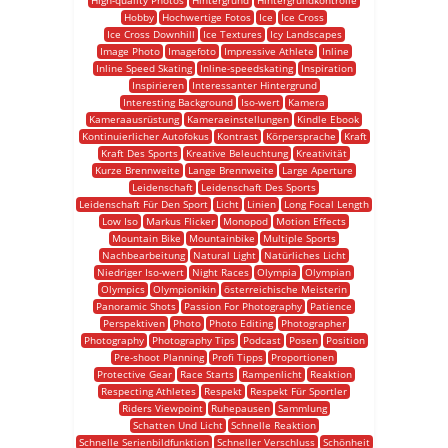
High-quality Photos
Hintergrund
Hintergrundkontrolle
Hobby
Hochwertige Fotos
Ice
Ice Cross
Ice Cross Downhill
Ice Textures
Icy Landscapes
Image Photo
Imagefoto
Impressive Athlete
Inline
Inline Speed Skating
Inline-speedskating
Inspiration
Inspirieren
Interessanter Hintergrund
Interesting Background
Iso-wert
Kamera
Kameraausrüstung
Kameraeinstellungen
Kindle Ebook
Kontinuierlicher Autofokus
Kontrast
Körpersprache
Kraft
Kraft Des Sports
Kreative Beleuchtung
Kreativität
Kurze Brennweite
Lange Brennweite
Large Aperture
Leidenschaft
Leidenschaft Des Sports
Leidenschaft Für Den Sport
Licht
Linien
Long Focal Length
Low Iso
Markus Flicker
Monopod
Motion Effects
Mountain Bike
Mountainbike
Multiple Sports
Nachbearbeitung
Natural Light
Natürliches Licht
Niedriger Iso-wert
Night Races
Olympia
Olympian
Olympics
Olympionikin
österreichische Meisterin
Panoramic Shots
Passion For Photography
Patience
Perspektiven
Photo
Photo Editing
Photographer
Photography
Photography Tips
Podcast
Posen
Position
Pre-shoot Planning
Profi Tipps
Proportionen
Protective Gear
Race Starts
Rampenlicht
Reaktion
Respecting Athletes
Respekt
Respekt Für Sportler
Riders Viewpoint
Ruhepausen
Sammlung
Schatten Und Licht
Schnelle Reaktion
Schnelle Serienbildfunktion
Schneller Verschluss
Schönheit