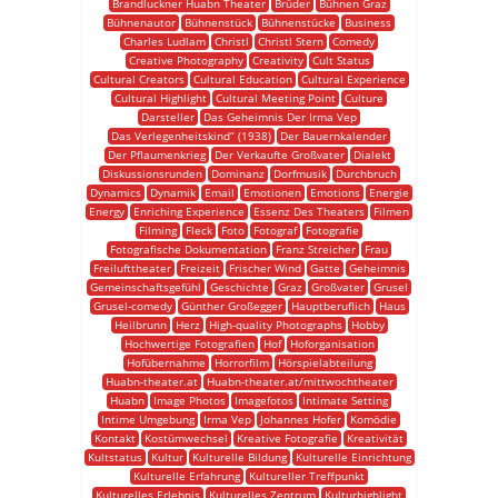
Brandluckner Huabn Theater
Brüder
Bühnen Graz
Bühnenautor
Bühnenstück
Bühnenstücke
Business
Charles Ludlam
Christl
Christl Stern
Comedy
Creative Photography
Creativity
Cult Status
Cultural Creators
Cultural Education
Cultural Experience
Cultural Highlight
Cultural Meeting Point
Culture
Darsteller
Das Geheimnis Der Irma Vep
Das Verlegenheitskind“ (1938)
Der Bauernkalender
Der Pflaumenkrieg
Der Verkaufte Großvater
Dialekt
Diskussionsrunden
Dominanz
Dorfmusik
Durchbruch
Dynamics
Dynamik
Email
Emotionen
Emotions
Energie
Energy
Enriching Experience
Essenz Des Theaters
Filmen
Filming
Fleck
Foto
Fotograf
Fotografie
Fotografische Dokumentation
Franz Streicher
Frau
Freilufttheater
Freizeit
Frischer Wind
Gatte
Geheimnis
Gemeinschaftsgefühl
Geschichte
Graz
Großvater
Grusel
Grusel-comedy
Günther Großegger
Hauptberuflich
Haus
Heilbrunn
Herz
High-quality Photographs
Hobby
Hochwertige Fotografien
Hof
Hoforganisation
Hofübernahme
Horrorfilm
Hörspielabteilung
Huabn-theater.at
Huabn-theater.at/mittwochtheater
Huabn
Image Photos
Imagefotos
Intimate Setting
Intime Umgebung
Irma Vep
Johannes Hofer
Komödie
Kontakt
Kostümwechsel
Kreative Fotografie
Kreativität
Kultstatus
Kultur
Kulturelle Bildung
Kulturelle Einrichtung
Kulturelle Erfahrung
Kultureller Treffpunkt
Kulturelles Erlebnis
Kulturelles Zentrum
Kulturhighlight