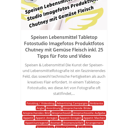
Speisen Lebensmittel Tabletop
Fotostudio Imagefotos Produktfotos
Chutney mit Gemüse Fleisch inkl. 25
Tipps für Foto und Video
Speisen & Lebensmittel Die Kunst der Speisen-
und Lebensmittelfotografie ist ein faszinierendes
Feld, das sowohl technische Fertigkeiten als auch
kreatives Flair erfordert. In einem Tabletop-
Fotostudio, wo diese Art von Fotografie oft
stattfindet,...
Fotoblog / Videoblog
Advertising Campaigns
Ambiente
Angle
Anordnung
Ansprechende Bilder
Ansprechendes Bild
Anspruchsvoll
Anspruchsvolle Aufgabe
Appetit
Appetit Anregen
Appetit Erregen
Appetit Machen
Appetitanregend
Aromen
Aromenvielfalt
Arrangement
Atmosphäre
Attract Viewer
Audiobook