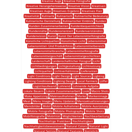
Kreative Auge
Kreative Fotografie
Kreative Herangehensweise
Kreative Vision
Kreativen
Kreatives Auge
Kreatives Ergebnis
Kreatives Flair
Kreativität
Kulinarik
Kulinarisch
Kulinarische Bedeutung
Kulinarische Darstellung
Kulinarischer Einblick
Kunden
Kunden Zusammenarbeiten
Kundenbequemlichkeit
Kundennähe
Kundenorientiert
Kundenverständnis
Kundenvision
Kunst
Kunst Der Lebensmittelfotografie
Künstliche Lichtquellen
Künstliches Licht
Lebensmittel
Lebensmittel- Und Produktfotos
Lebensmittelbereich
Lebensmittelbranche
Lebensmittelfotografie
Lebensmittelgeschäft
Lebensmittelgeschichten
Leidenschaft
Leidenschaftlicher Fotograf
Licht
Lichtbedingungen
Lichtgestaltung
Lichtnutzung
Lichtquellen
Lichtverhältnisse
Lieferanten
Light Conditions
Light Design
Light Sources
Lighting
Lighting Conditions
Lighting Design
Local Farmers
Löffel
Logistikaufwand
Lohnend
Lohnende Aufgabe
Lokale Bauern
Lokale Zusammenarbeit
Look
Macro Shots
Make Appetizing
Makroaufnahmen
Marke
Markenimage
Meat
Menu Images
Menu Updates
Menüaktualisierungen
Menübilder
Mobil
Mobile Aufnahmen
Mobile Ausrüstung
Mobile Fotografie
Mobile Photography
Mobile Shots
Mobilfotografie
Mobilität
Möglichkeiten
Nachbearbeitung
Nachhaltige Praktiken
Nachhaltigkeit
Nachhaltigkeitsbewusstsein
Natural Colors
Natural Light
Natural Setting
Natural Textures
Natürlich