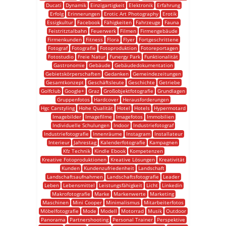
Ducati
Dynamik
Einzigartigkeit
Elektronik
Erfahrung
Erfolg
Erinnerungen
Erotic Art Photography
Erotik
Essigkultur
Facebook
Fähigkeiten
Fahrzeuge
Fauna
Feistritztalbahn
Feuerwerk
Filmen
Firmengebäude
Firmenkunden
Fitness
Flora
Flyer
Fortgeschrittene
Fotograf
Fotografie
Fotoproduktion
Fotoreportagen
Fotostudio
Freie Natur
Funergy Park
Funktionalität
Gastronomie
Gebäude
Gebäudedokumentation
Gebietskörperschaften
Gedanken
Gemeindezeitungen
Gesamtkonzept
Geschäftsleute
Geschichte
Getriebe
Golfclub
Google+
Graz
Großobjektfotografie
Grundlagen
Gruppenfotos
Hardcover
Herausforderungen
Hgc Carstyling
Hohe Qualität
Hotel
Hotels
Hypermotard
Imagebilder
Imagefilme
Imagefotos
Immobilien
Individuelle Schulungen
Indoor
Industriefotograf
Industriefotografie
Innenräume
Instagram
Installateur
Interieur
Jahrestag
Kalenderfotografie
Kampagnen
Kfz Technik
Kindle Ebook
Kompetenzen
Kreative Fotoproduktionen
Kreative Lösungen
Kreativität
Kunden
Kundenzufriedenheit
Landschaft
Landschaftsaufnahmen
Landschaftsfotografie
Leader
Leben
Lebensmittel
Leistungsfähigkeit
Licht
Linkedin
Makrofotografie
Marke
Markenwerte
Marketing
Maschinen
Mini Cooper
Minimalismus
Mitarbeiterfotos
Möbelfotografie
Mode
Modell
Motorrad
Musik
Outdoor
Panorama
Partnershooting
Personal Trainer
Perspektive