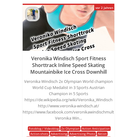
vor 2 Jahren
Veronika Windisch Sport Fitness
Shorttrack Inline Speed Skating
Mountainbike Ice Cross Downhill
Veronika Windisch 2x Olympian World champion
World Cup Medalist in 3 Sports Austrian
Champion in 5 Sports
https://de.wikipedia.org/wiki/Veronika_Windisch
http://www.veronika-windisch.at/
https://www.facebook.com/veronikawindischmultisport
Veronika Win...
Fotoblog / Videoblog
2x Olympian
Action Anticipation
Action-shots
Advertising
Advertising Photo
Aktion