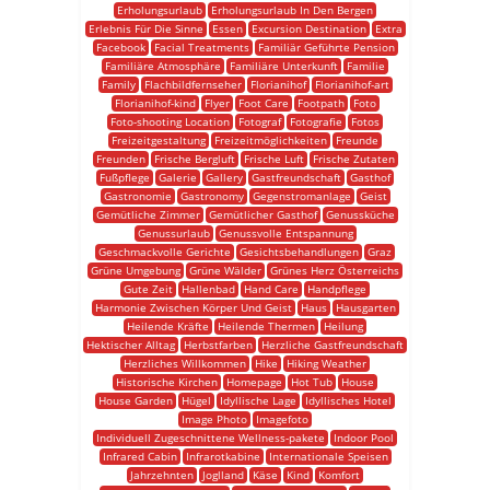
Erholungsurlaub
Erholungsurlaub In Den Bergen
Erlebnis Für Die Sinne
Essen
Excursion Destination
Extra
Facebook
Facial Treatments
Familiär Geführte Pension
Familiäre Atmosphäre
Familiäre Unterkunft
Familie
Family
Flachbildfernseher
Florianihof
Florianihof-art
Florianihof-kind
Flyer
Foot Care
Footpath
Foto
Foto-shooting Location
Fotograf
Fotografie
Fotos
Freizeitgestaltung
Freizeitmöglichkeiten
Freunde
Freunden
Frische Bergluft
Frische Luft
Frische Zutaten
Fußpflege
Galerie
Gallery
Gastfreundschaft
Gasthof
Gastronomie
Gastronomy
Gegenstromanlage
Geist
Gemütliche Zimmer
Gemütlicher Gasthof
Genussküche
Genussurlaub
Genussvolle Entspannung
Geschmackvolle Gerichte
Gesichtsbehandlungen
Graz
Grüne Umgebung
Grüne Wälder
Grünes Herz Österreichs
Gute Zeit
Hallenbad
Hand Care
Handpflege
Harmonie Zwischen Körper Und Geist
Haus
Hausgarten
Heilende Kräfte
Heilende Thermen
Heilung
Hektischer Alltag
Herbstfarben
Herzliche Gastfreundschaft
Herzliches Willkommen
Hike
Hiking Weather
Historische Kirchen
Homepage
Hot Tub
House
House Garden
Hügel
Idyllische Lage
Idyllisches Hotel
Image Photo
Imagefoto
Individuell Zugeschnittene Wellness-pakete
Indoor Pool
Infrared Cabin
Infrarotkabine
Internationale Speisen
Jahrzehnten
Joglland
Käse
Kind
Komfort