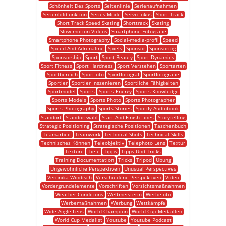
Schönheit Des Sports
Seitenlinie
Serienaufnahmen
Serienbildfunktion
Series Mode
Servo-fokus
Short Track
Short Track Speed Skating
Shorttrack
Skating
Slow-motion Videos
Smartphone Fotografie
Smartphone Photography
Social-media-profil
Speed
Speed And Adrenaline
Spiels
Sponsor
Sponsoring
Sponsorship
Sport
Sport Beauty
Sport Dynamics
Sport Fitness
Sport Hardness
Sport Verstehen
Sportarten
Sportbereich
Sportfoto
Sportfotograf
Sportfotografie
Sportler
Sportler Inszenieren
Sportliche Fähigkeiten
Sportmodel
Sports
Sports Energy
Sports Knowledge
Sports Models
Sports Photo
Sports Photographer
Sports Photography
Sports Stories
Spotify Audiobook
Standort
Standortwahl
Start And Finish Lines
Storytelling
Strategic Positioning
Strategische Positionen
Taschenbuch
Teamarbeit
Teamwork
Technical Shots
Technical Skills
Technisches Können
Teleobjektiv
Telephoto Lens
Textur
Texture
Tiefe
Tipps
Tipps Und Tricks
Training Documentation
Tricks
Tripod
Übung
Ungewöhnliche Perspektiven
Unusual Perspectives
Veronika Windisch
Verschiedene Perspektiven
Video
Vordergrundelemente
Vorschriften
Vorsichtsmaßnahmen
Weather Conditions
Weltmeisterin
Werbefoto
Werbemaßnahmen
Werbung
Wettkämpfe
Wide Angle Lens
World Champion
World Cup Medaillen
World Cup Medalist
Youtube
Youtube Podcast