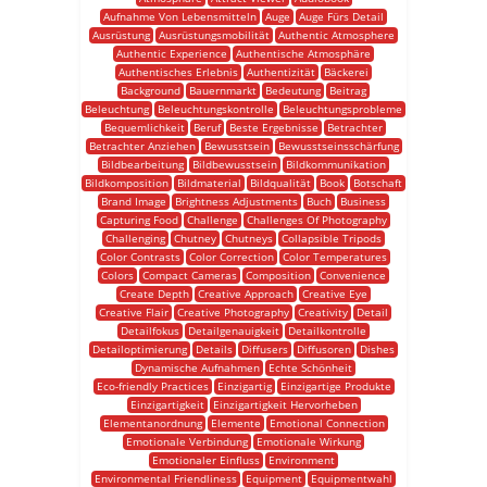
Aufnahme Von Lebensmitteln
Auge
Auge Fürs Detail
Ausrüstung
Ausrüstungsmobilität
Authentic Atmosphere
Authentic Experience
Authentische Atmosphäre
Authentisches Erlebnis
Authentizität
Bäckerei
Background
Bauernmarkt
Bedeutung
Beitrag
Beleuchtung
Beleuchtungskontrolle
Beleuchtungsprobleme
Bequemlichkeit
Beruf
Beste Ergebnisse
Betrachter
Betrachter Anziehen
Bewusstsein
Bewusstseinsschärfung
Bildbearbeitung
Bildbewusstsein
Bildkommunikation
Bildkomposition
Bildmaterial
Bildqualität
Book
Botschaft
Brand Image
Brightness Adjustments
Buch
Business
Capturing Food
Challenge
Challenges Of Photography
Challenging
Chutney
Chutneys
Collapsible Tripods
Color Contrasts
Color Correction
Color Temperatures
Colors
Compact Cameras
Composition
Convenience
Create Depth
Creative Approach
Creative Eye
Creative Flair
Creative Photography
Creativity
Detail
Detailfokus
Detailgenauigkeit
Detailkontrolle
Detailoptimierung
Details
Diffusers
Diffusoren
Dishes
Dynamische Aufnahmen
Echte Schönheit
Eco-friendly Practices
Einzigartig
Einzigartige Produkte
Einzigartigkeit
Einzigartigkeit Hervorheben
Elementanordnung
Elemente
Emotional Connection
Emotionale Verbindung
Emotionale Wirkung
Emotionaler Einfluss
Environment
Environmental Friendliness
Equipment
Equipmentwahl