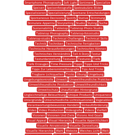
Smartphone Photography
Soft Light
Sortiment
Specialize
Speisen
Speisenfotografie
Spektakuläre Bilder
Spezialisieren
Spezialisierung
Spontane Entscheidungen
Spontaneous Decisions
Spotify
Stative
Stimmung
Stimulate Appetite
Storytelling
Studio
Styling
Suche
Sustainability
Tabletop
Tabletop Photo Studio
Tabletop Photography
Tabletop-fotostudio
Tabletop-studio
Technical Challenges
Technical Skills
Technik
Techniken
Technische Fertigkeiten
Technische Herausforderungen
Technisches Können
Technisches Verständnis
Tell A Story
Textur
Texturdarstellung
Texturen
Textures
Tiefe
Tiefe Erzeugen
Time Pressure
Tipps
Tipps Und Tricks
Tipps Zur Lebensmittelfotografie
Tips And Tricks
Tragbare Lichtquellen
Tricks
Übung
Umgebung
Umgebungskontrolle
Umwelt
Umweltfreundliche Praktiken
Umweltfreundliche Produktion
Umweltfreundlichkeit
Umweltschutz
Unauffälliger Hintergrund
Ungleichmäßige Beleuchtung
Unique Products
Uniqueness
Untergründe
Unterschiedliche Lichtsituationen
Vegetables
Verantwortungsbewusstes Handeln
Verkaufsförderung
Video
Video Production
Videografie
Videos
Vielfalt
Visionen
Visionen Und Ziele
Visions And Goals
Visual Appeal
Visual Hierarchy
Visuelle Appetitlichkeit
Visuelle Attraktivität
Visuelle Darstellung
Visuelle Hierarchie
Wahl
Website
Weiches Licht
Welt