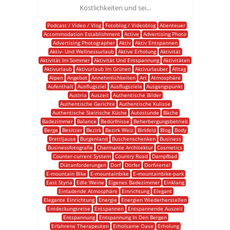
Köstlichkeiten und sei...
Podcast / Video / Vlog
Fotoblog / Videoblog
Abenteuer
Accommodation Establishment
Active
Advertising Photo
Advertising Photographer
Aktiv
Aktiv Entspannen
Aktiv- Und Wellnessurlaub
Aktive Erholung
Aktivität
Aktivität Im Sommer
Aktivität Und Entspannung
Aktivitäten
Aktivurlaub
Aktivurlaub Im Grünen
Aktivurlauber
Alltag
Alpen
Angebot
Annehmlichkeiten
Art
Atmosphäre
Aufenthalt
Ausflugsziel
Ausflugsziele
Ausgangspunkt
Austria
Auszeit
Authentische Bilder
Authentische Gerichte
Authentische Kulisse
Authentische Steirische Küche
Autostunde
Bäche
Badezimmer
Balance
Bedürfnisse
Beherbergungsbetrieb
Berge
Besitzer
Bezirk
Bezirk Weiz
Birkfeld
Blog
Body
Brettljause
Burgenland
Buschenschenken
Business
Businessfotografie
Charmante Architektur
Cosmetics
Counter-current System
Country Road
Dampfbad
Diätanforderungen
Dorf
Dörfer
Dorfviertel
E-mountain Bike
E-mountainbike
E-mountainbike-park
East Styria
Edle Weine
Eigenes Badezimmer
Einklang
Einladende Atmosphäre
Einrichtung
Elegant
Elegante Einrichtung
Energie
Energien Wiederherstellen
Entdeckungsreise
Entspannen
Entspannende Auszeit
Entspannung
Entspannung In Den Bergen
Erfahrene Therapeuten
Erholsame Oase
Erholung