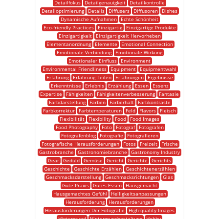
Detailfokus
Detailgenauigkeit
Detailkontrolle
Detailoptimierung
Details
Diffusers
Diffusoren
Dishes
Dynamische Aufnahmen
Echte Schönheit
Eco-friendly Practices
Einzigartig
Einzigartige Produkte
Einzigartigkeit
Einzigartigkeit Hervorheben
Elementanordnung
Elemente
Emotional Connection
Emotionale Verbindung
Emotionale Wirkung
Emotionaler Einfluss
Environment
Environmental Friendliness
Equipment
Equipmentwahl
Erfahrung
Erfahrung Teilen
Erfahrungen
Ergebnisse
Erkenntnisse
Erlebnis
Erzählung
Essen
Essenz
Expertise
Fähigkeiten
Fähigkeitenverbesserung
Fantasie
Farbdarstellung
Farben
Farberhalt
Farbkontraste
Farbkorrektur
Farbtemperaturen
Feld
Flavors
Fleisch
Flexibilität
Flexibility
Food
Food Images
Food Photography
Foto
Fotograf
Fotografen
Fotografenblog
Fotografie
Fotografieren
Fotografische Herausforderungen
Fotos
Freizeit
Frische
Gastrobranche
Gastronomiebranche
Gastronomy Industry
Gear
Geduld
Gemüse
Gericht
Gerichte
Gerichts
Geschichte
Geschichte Erzählen
Geschichtenerzählen
Geschmacksdarstellung
Geschmacksrichtungen
Glas
Gute Praxis
Gutes Essen
Hausgemacht
Hausgemachtes Gefühl
Helligkeitsanpassungen
Herausforderung
Herausforderungen
Herausforderungen Der Fotografie
High-quality Images
Hintergrund
Hintergrundgestaltung
Hobby