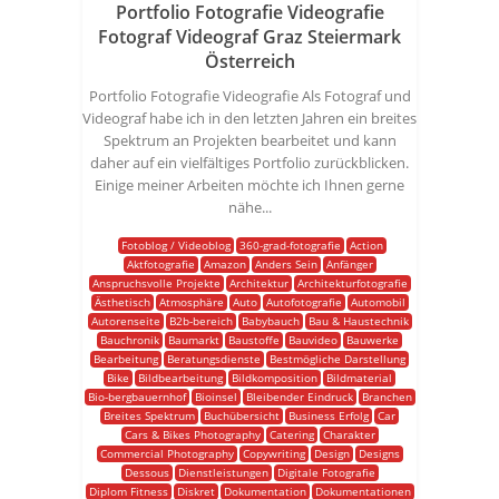
Portfolio Fotografie Videografie
Fotograf Videograf Graz Steiermark
Österreich
Portfolio Fotografie Videografie Als Fotograf und
Videograf habe ich in den letzten Jahren ein breites
Spektrum an Projekten bearbeitet und kann
daher auf ein vielfältiges Portfolio zurückblicken.
Einige meiner Arbeiten möchte ich Ihnen gerne
nähe...
Fotoblog / Videoblog
360-grad-fotografie
Action
Aktfotografie
Amazon
Anders Sein
Anfänger
Anspruchsvolle Projekte
Architektur
Architekturfotografie
Ästhetisch
Atmosphäre
Auto
Autofotografie
Automobil
Autorenseite
B2b-bereich
Babybauch
Bau & Haustechnik
Bauchronik
Baumarkt
Baustoffe
Bauvideo
Bauwerke
Bearbeitung
Beratungsdienste
Bestmögliche Darstellung
Bike
Bildbearbeitung
Bildkomposition
Bildmaterial
Bio-bergbauernhof
Bioinsel
Bleibender Eindruck
Branchen
Breites Spektrum
Buchübersicht
Business Erfolg
Car
Cars & Bikes Photography
Catering
Charakter
Commercial Photography
Copywriting
Design
Designs
Dessous
Dienstleistungen
Digitale Fotografie
Diplom Fitness
Diskret
Dokumentation
Dokumentationen