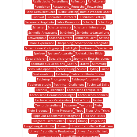
Realistische Darstellung
Reflectors
Reflektoren
Requisiten
Restaurant
Retusche
Rewarding
Rohe Gemüsestücke
Rustic Setting
Rustic Wooden Board
Rustikal
Rustikales Holzbrett
Rustikales Setting
Saisonale Angebote
Sales Promotion
Schärfen
Schärfung
Schatten
Schatteneinsatz
Schattenminimierung
Schnelle Anpassung
Schönheit
Schönheitsdarstellung
Schwerpunkt
Seasonal Offers
Seitliches Licht
Setting
Share Experience
Sharpening
Smartphone Fotografie
Smartphone Photography
Soft Light
Sortiment
Specialize
Speisen
Speisenfotografie
Spektakuläre Bilder
Spezialisieren
Spezialisierung
Spontane Entscheidungen
Spontaneous Decisions
Spotify
Stative
Stimmung
Stimulate Appetite
Storytelling
Studio
Styling
Suche
Sustainability
Tabletop
Tabletop Photo Studio
Tabletop Photography
Tabletop-fotostudio
Tabletop-studio
Technical Challenges
Technical Skills
Technik
Techniken
Technische Fertigkeiten
Technische Herausforderungen
Technisches Können
Technisches Verständnis
Tell A Story
Textur
Texturdarstellung
Texturen
Textures
Tiefe
Tiefe Erzeugen
Time Pressure
Tipps
Tipps Und Tricks
Tipps Zur Lebensmittelfotografie
Tips And Tricks
Tragbare Lichtquellen
Tricks
Übung
Umgebung
Umgebungskontrolle
Umwelt
Umweltfreundliche Praktiken
Umweltfreundliche Produktion
Umweltfreundlichkeit
Umweltschutz
Unauffälliger Hintergrund