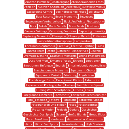
Amazon Purchase
Anstrengung
Atemberaubende Fotos
Athletin
Austrian Champion
Autofokus
Autofokusmodus
Background Control
Beeindruckende Fotos
Belichtung
Best Results
Beste Momente
Bewegung
Bewegungen Vorhersehen
Black And White Photography
Blick
Bokeh
Book Details
Burst Mode
Business
Camera Settings
Capturing Emotions
Capturing Intensity
Capturing Moments
Champion
Close-up Details
Collisions
Competition Atmosphere
Composition
Continuous Autofocus
Creative
Creative Lighting
Cross
Curved Shots
Depth
Different Perspectives
Downhill
Dramatic Lighting
Dramatic Moments
Drone Photography
Dust And Mud
Dynamic Poses
Ehrgeiz
Emotionen
Emotionen Einfangen
Energie
Entscheidende Augenblicke
Entscheidende Momente
Equipment Choice
Equipment Details
Erfahrung
Ergebnisse
Erstklassige Fotos
Exceptional Photos
Exhaustion
Experienced Photographer
Farben
Fast Shutter Speed
Filming With Smartphone
Fitness
Fokus
Foreground Elements
Fortschritt
Fortschritt Beschleunigen
Foto
Fotoblog
Fotograf
Fotografie
Fotografie-videos
Fotografieren Und Filmen
Fotos
Fotoshootings
Freezing Motion
Freizeit
Geduld
Geschichte
Geschichte Des Spiels
Gesten
Große Blende
Group Rides
Guter Autofokus
Hardcover
Harmonische Komposition
Härte
Härte Des Sports
Herausforderung
High Contrast