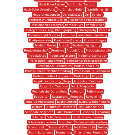
Natürliche Farben
Natürliche Texturen
Natürliche Umgebung
Natürliches Gefühl
Natürliches Licht
Neue Umgebungen
Objektivsätze
Ort
Partner
Partner: Wurzinger Design
Passionate Photographer
Passionierter Fotograf
Perspectives
Perspektiven
Photographers Blog
Photographing
Photography
Podcast
Portable Light Sources
Portfolio
Portfolioentwicklung
Post-processing
Praktische Vorteile
Product Images
Product Photos
Produkt
Produkt-highlighting
Produktbotschaft
Produkte
Produktfoto
Produktfotografie
Produktfotos
Produktgeschichte
Produktpräsentation
Professional Equipment
Professional Post-processing
Professional Techniques
Professional Tips
Professionelle Nachbearbeitung
Professionelle Techniken
Professionelles Equipment
Profi Tipps
Projekt
Projektrealisierung
Props
Props And Textures
Props Und Texturen
Quick Adaptation
Realistische Darstellung
Reflectors
Reflektoren
Requisiten
Restaurant
Retusche
Rewarding
Rohe Gemüsestücke
Rustic Setting
Rustic Wooden Board
Rustikal
Rustikales Holzbrett
Rustikales Setting
Saisonale Angebote
Sales Promotion
Schärfen
Schärfung
Schatten
Schatteneinsatz
Schattenminimierung
Schnelle Anpassung
Schönheit
Schönheitsdarstellung
Schwerpunkt
Seasonal Offers
Seitliches Licht
Setting
Share Experience
Sharpening
Smartphone Fotografie