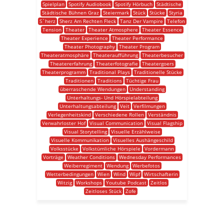
Spielplan
Spotify Audiobook
Spotify Hörbuch
Städtische
Städtische Bühnen Graz
Steiermark
Stück
Stücke
Styria
S`herz
Sherz Am Rechten Fleck
Tanz Der Vampire
Telefon
Tension
Theater
Theater Atmosphere
Theater Essence
Theater Experience
Theater Performance
Theater Photography
Theater Program
Theateratmosphäre
Theateraufführung
Theaterbesucher
Theatererfahrung
Theaterfotografie
Theatergoers
Theaterprogramm
Traditional Plays
Traditionelle Stücke
Traditionen
Traditions
Tüchtige Frau
überraschende Wendungen
Understanding
Unterhaltungs- Und Hörspielabteilung
Unterhaltungsabteilung
Veit
Verfilmungen
Verlegenheitskind
Verschiedene Rollen
Verständnis
Verwahrloster Hof
Visual Communication
Visual Flagship
Visual Storytelling
Visuelle Erzählweise
Visuelle Kommunikation
Visuelles Aushängeschild
Volksstücke
Volkstümliche Hörspiele
Vordermann
Vorträge
Weather Conditions
Wednesday Performances
Weiberregiment
Wendung
Werbefotos
Wetterbedingungen
Wien
Wind
Wipf
Wirtschafterin
Witzig
Workshops
Youtube Podcast
Zeitlos
Zeitloses Stück
Zofe