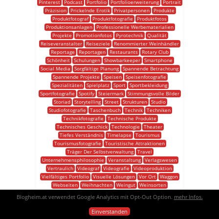
Pinterest
Podcast
Portfolio
Portfolioerweiterung
Portrait
Präzision
Prickelnde Erotik
Privatpersonen
Produkte
Produktfotograf
Produktfotografie
Produktfotos
Produktionsanlagen
Professionelle Werbematerialien
Projekte
Promotionfotos
Pyrotechnik
Qualität
Reiseveranstalter
Reiseziele
Renommierter Weinhändler
Reportage
Reportagen
Restaurants
Rotary Club
Schönheit
Schulungen
Showbarkeeper
Smartphone
Social Media
Sorgfältige Planung
Spannende Betrachtung
Spannende Projekte
Speisen
Speisenfotografie
Spezialitäten
Spielplatz
Sport
Sportbekleidung
Sportfotografie
Spotify
Steiermark
Stimmungsvolle Bilder
Storiad
Storytelling
Street
Strukturen
Studio
Studiofotografie
Taschenbuch
Technik
Techniken
Technikfotografie
Technische Produkte
Technisches Geschick
Technologie
Theater
Tiefes Verständnis
Timelapse
Tourismus
Tourismusfotografie
Touristische Attraktionen
Träger Der Selbstverwaltung
Travel
Unternehmensphilosophie
Veranstaltung
Verlagswesen
Vertraulich
Videograf
Videografie
Videoproduktion
Vielfältiges Portfolio
Visuelle Lösungen
Vor Ort
Waggon
Webseiten
Weihnachten
Weingut
Weinsorten
Wellness-pension
Werbefotografie
Werbefotos
Blogheim.at verwendet Google Analytics mit Opt-Out Option.
mehr Infos.
Werbekampagnen
Werbematerialien
Werbespots
Werbung
Woody Allen
Workshops
Youtube
Zahnrad
Einverstanden
Zielgruppe
Zuhause
Zusammenarbeit