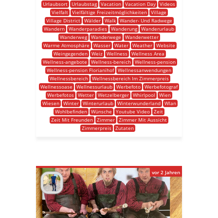
Urlaubsort
Urlaubstag
Vacation
Vacation Day
Videos
Vielfalt
Vielfältige Freizeitmöglichkeiten
Village
Village District
Wälder
Walk
Wander- Und Radwege
Wandern
Wanderparadies
Wanderung
Wanderurlaub
Wanderweg
Wanderwege
Wanderwetter
Warme Atmosphäre
Wasser
Water
Weather
Website
Weingegenden
Weiz
Wellness
Wellness Area
Wellness-angebote
Wellness-bereich
Wellness-pension
Wellness-pension Florianihof
Wellnessanwendungen
Wellnessbereich
Wellnessbereich Im Zimmerpreis
Wellnessoase
Wellnessurlaub
Werbefoto
Werbefotograf
Werbefotos
Wetter
Wetzelberger
Whirlpool
Wien
Wiesen
Winter
Winterurlaub
Winterwunderland
Wlan
Wohlbefinden
Wünsche
Youtube Video
Zeit
Zeit Mit Freunden
Zimmer
Zimmer Mit Aussicht
Zimmerpreis
Zutaten
vor 2 Jahren