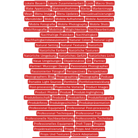
Lokale Bauern
Lokale Zusammenarbeit
Look
Macro Shots
Make Appetizing
Makroaufnahmen
Marke
Markenimage
Meat
Menu Images
Menu Updates
Menüaktualisierungen
Menübilder
Mobil
Mobile Aufnahmen
Mobile Ausrüstung
Mobile Fotografie
Mobile Photography
Mobile Shots
Mobilfotografie
Mobilität
Möglichkeiten
Nachbearbeitung
Nachhaltige Praktiken
Nachhaltigkeit
Nachhaltigkeitsbewusstsein
Natural Colors
Natural Light
Natural Setting
Natural Textures
Natürlich
Natürliche Farben
Natürliche Texturen
Natürliche Umgebung
Natürliches Gefühl
Natürliches Licht
Neue Umgebungen
Objektivsätze
Ort
Partner
Partner: Wurzinger Design
Passionate Photographer
Passionierter Fotograf
Perspectives
Perspektiven
Photographers Blog
Photographing
Photography
Podcast
Portable Light Sources
Portfolio
Portfolioentwicklung
Post-processing
Praktische Vorteile
Product Images
Product Photos
Produkt
Produkt-highlighting
Produktbotschaft
Produkte
Produktfoto
Produktfotografie
Produktfotos
Produktgeschichte
Produktpräsentation
Professional Equipment
Professional Post-processing
Professional Techniques
Professional Tips
Professionelle Nachbearbeitung
Professionelle Techniken
Professionelles Equipment
Profi Tipps
Projekt
Projektrealisierung
Props
Props And Textures
Props Und Texturen
Quick Adaptation