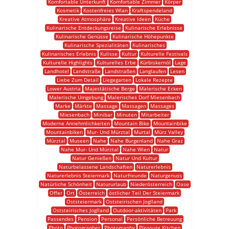
Komfortable Unterkunft
Komfortable Zimmer
Körper
Kosmetik
Kostenfreies Wlan
Kraftspendeland
Kreative Atmosphäre
Kreative Ideen
Küche
Kulinarische Entdeckungsreise
Kulinarische Erlebnisse
Kulinarische Genüsse
Kulinarische Höhepunkte
Kulinarische Spezialitäten
Kulinarisches
Kulinarisches Erlebnis
Kulisse
Kultur
Kulturelle Festivals
Kulturelle Highlights
Kulturelles Erbe
Kürbiskernöl
Lage
Landhotel
Landstraße
Landstraßen
Langlaufen
Lesen
Liebe Zum Detail
Liegegarten
Lokale Rezepte
Lower Austria
Majestätische Berge
Malerische Ecken
Malerische Umgebung
Malerisches Dorf Miesenbach
Marke
Märkte
Massage
Massagen
Massages
Miesenbach
Minibar
Minuten
Mitarbeiter
Moderne Annehmlichkeiten
Mountain Bike
Mountainbike
Mountainbiken
Mur- Und Mürztal
Murtal
Mürz Valley
Mürztal
Museen
Nahe
Nahe Burgenland
Nahe Graz
Nahe Mur- Und Mürztal
Nahe Wien
Natur
Natur Genießen
Natur Und Kultur
Naturbelassene Landschaften
Naturerlebnis
Naturerlebnis Steiermark
Naturfreunde
Naturgenuss
Natürliche Schönheit
Natururlaub
Niederösterreich
Oase
Offer
Ort
Österreich
östlicher Teil Der Steiermark
Oststeiermark
Oststeirischen Joglland
Oststeirisches Joglland
Outdoor-aktivitäten
Park
Passendes
Pension
Personal
Persönliche Betreuung
Photo
Photographer
Photography
Pleasure Kitchen