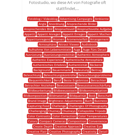
Fotostudio, wo diese Art von Fotografie oft
stattfindet,...
Fotoblog / Videoblog
Advertising Campaigns
Ambiente
Angle
Anordnung
Ansprechende Bilder
Ansprechendes Bild
Anspruchsvoll
Anspruchsvolle Aufgabe
Appetit
Appetit Anregen
Appetit Erregen
Appetit Machen
Appetitanregend
Aromen
Aromenvielfalt
Arrangement
Atmosphäre
Attract Viewer
Audiobook
Aufnahme Von Lebensmitteln
Auge
Auge Fürs Detail
Ausrüstung
Ausrüstungsmobilität
Authentic Atmosphere
Authentic Experience
Authentische Atmosphäre
Authentisches Erlebnis
Authentizität
Bäckerei
Background
Bauernmarkt
Bedeutung
Beitrag
Beleuchtung
Beleuchtungskontrolle
Beleuchtungsprobleme
Bequemlichkeit
Beruf
Beste Ergebnisse
Betrachter
Betrachter Anziehen
Bewusstsein
Bewusstseinsschärfung
Bildbearbeitung
Bildbewusstsein
Bildkommunikation
Bildkomposition
Bildmaterial
Bildqualität
Book
Botschaft
Brand Image
Brightness Adjustments
Buch
Business
Capturing Food
Challenge
Challenges Of Photography
Challenging
Chutney
Chutneys
Collapsible Tripods
Color Contrasts
Color Correction
Color Temperatures
Colors
Compact Cameras
Composition
Convenience
Create Depth
Creative Approach
Creative Eye
Creative Flair
Creative Photography
Creativity
Detail