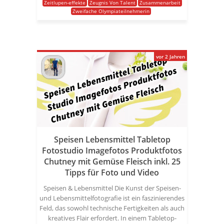
Zeitlupen-effekte
Zeugnis Von Talent
Zusammenarbeit
Zweifache Olympiateilnehmerin
vor 2 Jahren
Speisen Lebensmittel Tabletop
Fotostudio Imagefotos Produktfotos
Chutney mit Gemüse Fleisch inkl. 25
Tipps für Foto und Video
Speisen & Lebensmittel Die Kunst der Speisen-
und Lebensmittelfotografie ist ein faszinierendes
Feld, das sowohl technische Fertigkeiten als auch
kreatives Flair erfordert. In einem Tabletop-