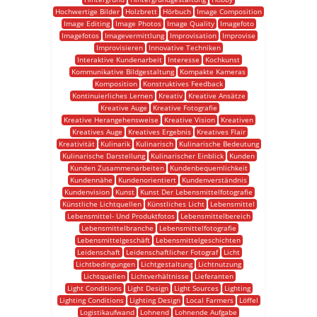
Hochwertige Bilder
Holzbrett
Hörbuch
Image Composition
Image Editing
Image Photos
Image Quality
Imagefoto
Imagefotos
Imagevermittlung
Improvisation
Improvise
Improvisieren
Innovative Techniken
Interaktive Kundenarbeit
Interesse
Kochkunst
Kommunikative Bildgestaltung
Kompakte Kameras
Komposition
Konstruktives Feedback
Kontinuierliches Lernen
Kreativ
Kreative Ansätze
Kreative Auge
Kreative Fotografie
Kreative Herangehensweise
Kreative Vision
Kreativen
Kreatives Auge
Kreatives Ergebnis
Kreatives Flair
Kreativität
Kulinarik
Kulinarisch
Kulinarische Bedeutung
Kulinarische Darstellung
Kulinarischer Einblick
Kunden
Kunden Zusammenarbeiten
Kundenbequemlichkeit
Kundennähe
Kundenorientiert
Kundenverständnis
Kundenvision
Kunst
Kunst Der Lebensmittelfotografie
Künstliche Lichtquellen
Künstliches Licht
Lebensmittel
Lebensmittel- Und Produktfotos
Lebensmittelbereich
Lebensmittelbranche
Lebensmittelfotografie
Lebensmittelgeschäft
Lebensmittelgeschichten
Leidenschaft
Leidenschaftlicher Fotograf
Licht
Lichtbedingungen
Lichtgestaltung
Lichtnutzung
Lichtquellen
Lichtverhältnisse
Lieferanten
Light Conditions
Light Design
Light Sources
Lighting
Lighting Conditions
Lighting Design
Local Farmers
Löffel
Logistikaufwand
Lohnend
Lohnende Aufgabe