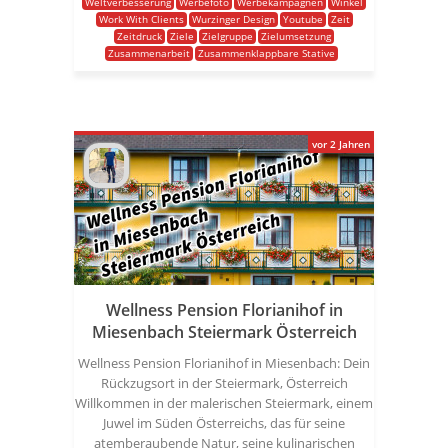
Weltverbesserung
Werbefoto
Werbekampagnen
Winkel
Work With Clients
Wurzinger Design
Youtube
Zeit
Zeitdruck
Ziele
Zielgruppe
Zielumsetzung
Zusammenarbeit
Zusammenklappbare Stative
vor 2 Jahren
Wellness Pension Florianihof in
Miesenbach Steiermark Österreich
Wellness Pension Florianihof in Miesenbach: Dein
Rückzugsort in der Steiermark, Österreich
Willkommen in der malerischen Steiermark, einem
Juwel im Süden Österreichs, das für seine
atemberaubende Natur, seine kulinarischen