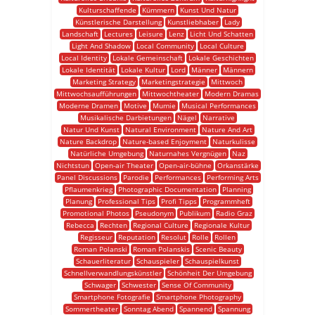
Kulturschaffende
Kümmern
Kunst Und Natur
Künstlerische Darstellung
Kunstliebhaber
Lady
Landschaft
Lectures
Leisure
Lenz
Licht Und Schatten
Light And Shadow
Local Community
Local Culture
Local Identity
Lokale Gemeinschaft
Lokale Geschichten
Lokale Identität
Lokale Kultur
Lord
Männer
Männern
Marketing Strategy
Marketingstrategie
Mittwoch
Mittwochsaufführungen
Mittwochtheater
Modern Dramas
Moderne Dramen
Motive
Mumie
Musical Performances
Musikalische Darbietungen
Nägel
Narrative
Natur Und Kunst
Natural Environment
Nature And Art
Nature Backdrop
Nature-based Enjoyment
Naturkulisse
Natürliche Umgebung
Naturnahes Vergnügen
Naz
Nichtstun
Open-air Theater
Open-air-bühne
Orkanstärke
Panel Discussions
Parodie
Performances
Performing Arts
Pflaumenkrieg
Photographic Documentation
Planning
Planung
Professional Tips
Profi Tipps
Programmheft
Promotional Photos
Pseudonym
Publikum
Radio Graz
Rebecca
Rechten
Regional Culture
Regionale Kultur
Regisseur
Reputation
Resolut
Rolle
Rollen
Roman Polanski
Roman Polanskis
Scenic Beauty
Schauerliteratur
Schauspieler
Schauspielkunst
Schnellverwandlungskünstler
Schönheit Der Umgebung
Schwager
Schwester
Sense Of Community
Smartphone Fotografie
Smartphone Photography
Sommertheater
Sonntag Abend
Spannend
Spannung