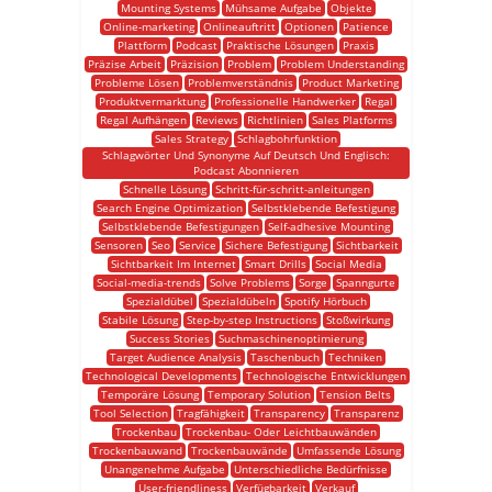
Mounting Systems
Mühsame Aufgabe
Objekte
Online-marketing
Onlineauftritt
Optionen
Patience
Plattform
Podcast
Praktische Lösungen
Praxis
Präzise Arbeit
Präzision
Problem
Problem Understanding
Probleme Lösen
Problemverständnis
Product Marketing
Produktvermarktung
Professionelle Handwerker
Regal
Regal Aufhängen
Reviews
Richtlinien
Sales Platforms
Sales Strategy
Schlagbohrfunktion
Schlagwörter Und Synonyme Auf Deutsch Und Englisch:
Podcast Abonnieren
Schnelle Lösung
Schritt-für-schritt-anleitungen
Search Engine Optimization
Selbstklebende Befestigung
Selbstklebende Befestigungen
Self-adhesive Mounting
Sensoren
Seo
Service
Sichere Befestigung
Sichtbarkeit
Sichtbarkeit Im Internet
Smart Drills
Social Media
Social-media-trends
Solve Problems
Sorge
Spanngurte
Spezialdübel
Spezialdübeln
Spotify Hörbuch
Stabile Lösung
Step-by-step Instructions
Stoßwirkung
Success Stories
Suchmaschinenoptimierung
Target Audience Analysis
Taschenbuch
Techniken
Technological Developments
Technologische Entwicklungen
Temporäre Lösung
Temporary Solution
Tension Belts
Tool Selection
Tragfähigkeit
Transparency
Transparenz
Trockenbau
Trockenbau- Oder Leichtbauwänden
Trockenbauwand
Trockenbauwände
Umfassende Lösung
Unangenehme Aufgabe
Unterschiedliche Bedürfnisse
User-friendliness
Verfügbarkeit
Verkauf