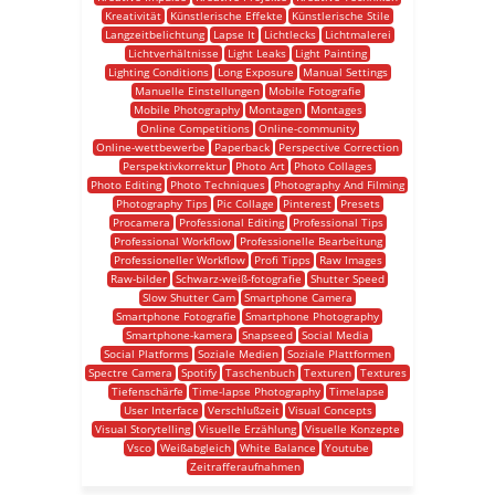
Kreativität
Künstlerische Effekte
Künstlerische Stile
Langzeitbelichtung
Lapse It
Lichtlecks
Lichtmalerei
Lichtverhältnisse
Light Leaks
Light Painting
Lighting Conditions
Long Exposure
Manual Settings
Manuelle Einstellungen
Mobile Fotografie
Mobile Photography
Montagen
Montages
Online Competitions
Online-community
Online-wettbewerbe
Paperback
Perspective Correction
Perspektivkorrektur
Photo Art
Photo Collages
Photo Editing
Photo Techniques
Photography And Filming
Photography Tips
Pic Collage
Pinterest
Presets
Procamera
Professional Editing
Professional Tips
Professional Workflow
Professionelle Bearbeitung
Professioneller Workflow
Profi Tipps
Raw Images
Raw-bilder
Schwarz-weiß-fotografie
Shutter Speed
Slow Shutter Cam
Smartphone Camera
Smartphone Fotografie
Smartphone Photography
Smartphone-kamera
Snapseed
Social Media
Social Platforms
Soziale Medien
Soziale Plattformen
Spectre Camera
Spotify
Taschenbuch
Texturen
Textures
Tiefenschärfe
Time-lapse Photography
Timelapse
User Interface
Verschlußzeit
Visual Concepts
Visual Storytelling
Visuelle Erzählung
Visuelle Konzepte
Vsco
Weißabgleich
White Balance
Youtube
Zeitrafferaufnahmen