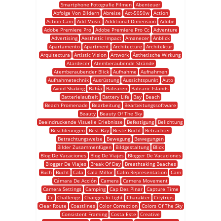
Smartphone Fotografie Filmen
Abenteuer
Abfolge Von Bildern
Abreise
Act-5050w
Action
Action Cam
Add Music
Additional Dimension
Adobe
Adobe Premiere Pro
Adobe Premiere Pro Cc
Adventure
Advertising
Aesthetic Impact
Amanecer
Anblick
Apartamento
Apartment
Architecture
Architektur
Arquitectura
Artistic Vision
Artwork
Ästhetische Wirkung
Atardecer
Atemberaubende Strände
Atemberaubender Blick
Aufnahme
Aufnahmen
Aufnahmetechnik
Ausrüstung
Aussichtspunkt
Auto
Avoid Shaking
Bahía
Balearen
Balearic Islands
Batterielaufzeit
Battery Life
Bay
Beach
Beach Promenade
Bearbeitung
Bearbeitungssoftware
Beauty
Beauty Of The Sky
Beeindruckende Visuelle Erlebnisse
Befestigung
Belichtung
Beschleunigen
Best Bay
Beste Bucht
Betrachter
Betrachtungsweise
Bewegung
Bewegungen
Bilder Zusammenfügen
Bildgestaltung
Blick
Blog De Vacaciones
Blog De Viajes
Blogger De Vacaciones
Blogger De Viajes
Break Of Day
Breathtaking Beaches
Buch
Bucht
Cala
Cala Millor
Calm Representation
Cam
Cámara De Acción
Camera
Camera Movement
Camera Settings
Camping
Cap Des Pinar
Capture Time
Cc
Challenge
Changes In Light
Charakter
Citytrips
Clear Route
Coastlines
Color Correction
Colors Of The Sky
Consistent Framing
Costa Este
Creative