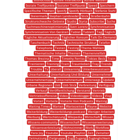
Soundcloud
Soziale Interaktion
Soziale Medien
Soziale Treffpunkte
Sozialer Treffpunkt
Speed
Speichern
Spezifische Themen
Spotify
Spotify Hörbuch
Stefanie Stahl
Steiermark
Stephan Landsiedel
Stick
Straßenbahn
Strukturschwache Gebiete
Studio
Styria
Subscribe
Suche
Suchmaschinenoptimierung
Sven Lorenz
Synchronisation
Synchronisation Von Geräten
Tablet
Tablett
Tag
Täglich
Tägliche Aktualisierung
Täglicher Konsum
Talk On Demand
Taschenbuch
Technik
Technische Struktur
Telefon
Telephone
Testen
Testing
Thema Wählen
Thematische Inhalte
Themen
Themenvielfalt
Thomas Brezina
Time
Timothy Ferriss
Tobias Beck
Train
Trainieren
Training
Tram
Traumleben
Tray
Trends
Trouble
Tv
überall
Unlearning
Unterbewusstsein
Unterhaltung
Unterhaltung Und Bildung
Unternehmer
Unternehmertipps
Unternehmertum
Unterwegs
Update
Urbane Regionen
Usb
Usb Stick
Verbreitung
Verfügung
Verkauf
Veröffentlichung
Verstand
Vertrieb
Vertriebsoffensive
Video
Videoblogger
Videos
Vlog
Vorteil
Vorteile
Vorteile Von Podcasts
Waiting
Waiting Times
Warten
Wartezeiten
Wayne
Website
Weiterbildung
Weiterbildungs-podcast
Weniger Arbeiten
Werbung
Wertschätzung
Wikipedia
Wirtschaft
Wissen
Wissens-community
Wissenschaft
Wissenserweiterung
Wissensverbreitung
Wohnzimmer
Work
Workflow
Yara Joy
Youtube
Youtube Playlist
Zeit
Zeitalter
Zeitnutzung
Zielgruppe
Zug
Zugang
Zugänglichkeit