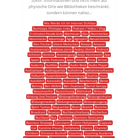
zuvor. Informationen sind nicht mehr auf
physische Orte wie Bibliotheken beschränkt,
sondern können nahez...
Wie Werde Ich Im Internet Sichtbar
Buchtipps Filmtipps Links
Podcast / Video / Vlog
5-minuten-freude-kick
Abenteuer
Abo
Abonnierbar
Abonnieren
Advantage
Age
Agilophil
Aktualisieren
Alex Fischer
ältere Menschen
Always
Amazon
Analysetools
Andreas Jorns
Andrej Uhrich
Android
Anhören
Anreise
Anstrengung
Antje Heimsoeth
App
Apple
Apple Podcasts
Apps
Arbeit
Arme
Arrival
Audacity
Audible
Audio
Audio Book
Audio Player
Audioplayer
Audioqualität
Aufnahme
Aufnahmesoftware
Aufwand
Ausprobieren
Ausrüstung
Austria
Auto
Autofahrt
Autoradio
Available
Bearbeitung
Beine
Beitrag
Ben Ahlfeld
Ben Ouattara
Bernd Geropp
Bewohnerfrei
Bezeichnung
Bibliothek
Bildung
Bildung Und Freizeit
Bildungsförderung
Bildungsinhalte
Bildungsmedien
Bildungsmedium
Bildungszugang
Björn Tantau
Blog-artikel
Brain
Branch
Branche
Broadcast
Browser
Buchbeschreibung
Bücherbus
Buchkauf
Bus
Business
Business Bootcamp
Business Stratege
Calculator
Calvin Hollywood
Capsule
Car
Caroline Preuss
Cellphone
Chance
Channel
Children
Christian Bischoff
Coaching
Coaching Academy