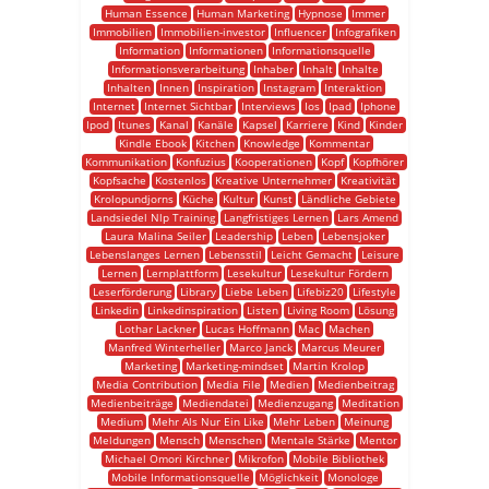
Human Essence
Human Marketing
Hypnose
Immer
Immobilien
Immobilien-investor
Influencer
Infografiken
Information
Informationen
Informationsquelle
Informationsverarbeitung
Inhaber
Inhalt
Inhalte
Inhalten
Innen
Inspiration
Instagram
Interaktion
Internet
Internet Sichtbar
Interviews
Ios
Ipad
Iphone
Ipod
Itunes
Kanal
Kanäle
Kapsel
Karriere
Kind
Kinder
Kindle Ebook
Kitchen
Knowledge
Kommentar
Kommunikation
Konfuzius
Kooperationen
Kopf
Kopfhörer
Kopfsache
Kostenlos
Kreative Unternehmer
Kreativität
Krolopundjorns
Küche
Kultur
Kunst
Ländliche Gebiete
Landsiedel Nlp Training
Langfristiges Lernen
Lars Amend
Laura Malina Seiler
Leadership
Leben
Lebensjoker
Lebenslanges Lernen
Lebensstil
Leicht Gemacht
Leisure
Lernen
Lernplattform
Lesekultur
Lesekultur Fördern
Leserförderung
Library
Liebe Leben
Lifebiz20
Lifestyle
Linkedin
Linkedinspiration
Listen
Living Room
Lösung
Lothar Lackner
Lucas Hoffmann
Mac
Machen
Manfred Winterheller
Marco Janck
Marcus Meurer
Marketing
Marketing-mindset
Martin Krolop
Media Contribution
Media File
Medien
Medienbeitrag
Medienbeiträge
Mediendatei
Medienzugang
Meditation
Medium
Mehr Als Nur Ein Like
Mehr Leben
Meinung
Meldungen
Mensch
Menschen
Mentale Stärke
Mentor
Michael Omori Kirchner
Mikrofon
Mobile Bibliothek
Mobile Informationsquelle
Möglichkeit
Monologe