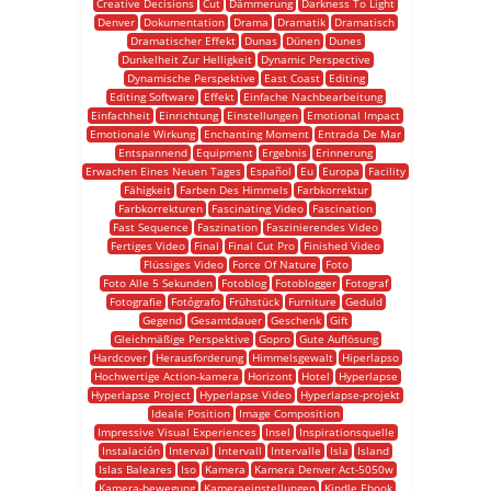
Creative Decisions
Cut
Dämmerung
Darkness To Light
Denver
Dokumentation
Drama
Dramatik
Dramatisch
Dramatischer Effekt
Dunas
Dünen
Dunes
Dunkelheit Zur Helligkeit
Dynamic Perspective
Dynamische Perspektive
East Coast
Editing
Editing Software
Effekt
Einfache Nachbearbeitung
Einfachheit
Einrichtung
Einstellungen
Emotional Impact
Emotionale Wirkung
Enchanting Moment
Entrada De Mar
Entspannend
Equipment
Ergebnis
Erinnerung
Erwachen Eines Neuen Tages
Español
Eu
Europa
Facility
Fähigkeit
Farben Des Himmels
Farbkorrektur
Farbkorrekturen
Fascinating Video
Fascination
Fast Sequence
Faszination
Faszinierendes Video
Fertiges Video
Final
Final Cut Pro
Finished Video
Flüssiges Video
Force Of Nature
Foto
Foto Alle 5 Sekunden
Fotoblog
Fotoblogger
Fotograf
Fotografie
Fotógrafo
Frühstück
Furniture
Geduld
Gegend
Gesamtdauer
Geschenk
Gift
Gleichmäßige Perspektive
Gopro
Gute Auflösung
Hardcover
Herausforderung
Himmelsgewalt
Hiperlapso
Hochwertige Action-kamera
Horizont
Hotel
Hyperlapse
Hyperlapse Project
Hyperlapse Video
Hyperlapse-projekt
Ideale Position
Image Composition
Impressive Visual Experiences
Insel
Inspirationsquelle
Instalación
Interval
Intervall
Intervalle
Isla
Island
Islas Baleares
Iso
Kamera
Kamera Denver Act-5050w
Kamera-bewegung
Kameraeinstellungen
Kindle Ebook