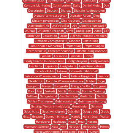
Communication
Community
Computer
Confucius
Content
Content Marketing
Contribution
Daily
Daniel Mulec
Day
Description
Deutsch
Dialoge
Digitale Audiodateien
Digitale Lernressourcen
Digitaler Raum
Ding
Diplom-psychologe
Dirk Kreuters
Diskussionen
Distribution Ng
Dnx Podcast
Doc
Dominik Fürtbauer
Dr. Nat
Dr. Stefan Frädrich
Drive
Düsseldorf
Dvnlp
Ear
Edith Karl
Education
Effort
Eigenes Podcast Erstellen
Einfache Verfügbarkeit
Einhorn
Einstellung
Emotionales Marketing
Empfehlung
Empfehlungen
Entrepreneur
Entrepreneurship
Entscheidungsmacher
Episode
Episoden
Episodes
Erfolg
Erfolg Durch Online-präsenz
Erfolg Steigern
Erfolgswissen
Erschaffe
Espresso
Everywhere
Experten-podcast
Facebook Ads
Fahren
Fahrende Bibliothek
Fahrende Wissensquelle
Feed
Felicia Hargarten
Finance
Flexibilität
Flexible Wissensaufnahme
Folder
Folge
Footpath
Format
Fotografie
Fotografie Pur
Fotogrow
Free
Frei
Freizeit
Frisch
Führung
Further Training
Fußweg
Garageband
Gastbeiträge
Gedanken
Gehirn
Gehirn Trainieren
Gehirntraining
Gehirnverarbeitung
Geistige Weiterentwicklung
Gemeinden
German
Geschichte
Geschwindigkeit
Glücklich
Google Ads
Gratis
Graz
Greator
Gunnar Schuster
Handy
Hans-jürgen Walter
Hardcover
Hashtags
Head
Hear
Heraus
Hermann Scherer
Herz
Hirn
Hörbuch
Hörbücher
Hören
Hörgewohnheiten
Hörspiele
Hülse
Human