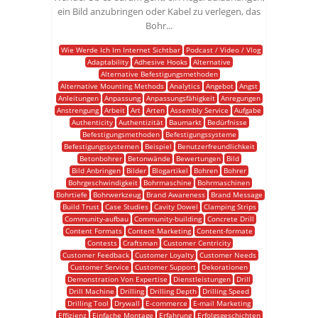
ein Bild anzubringen oder Kabel zu verlegen, das
Bohr...
Wie Werde Ich Im Internet Sichtbar
Podcast / Video / Vlog
Adaptability
Adhesive Hooks
Alternative
Alternative Befestigungsmethoden
Alternative Mounting Methods
Analytics
Angebot
Angst
Anleitungen
Anpassung
Anpassungsfähigkeit
Anregungen
Anstrengung
Arbeit
Art
Arten
Assembly Service
Aufgabe
Authenticity
Authentizität
Baumarkt
Bedürfnisse
Befestigungsmethoden
Befestigungssysteme
Befestigungssystemen
Beispiel
Benutzerfreundlichkeit
Betonbohrer
Betonwände
Bewertungen
Bild
Bild Anbringen
Bilder
Blogartikel
Bohren
Bohrer
Bohrgeschwindigkeit
Bohrmaschine
Bohrmaschinen
Bohrtiefe
Bohrwerkzeug
Brand Awareness
Brand Message
Build Trust
Case Studies
Cavity Dowel
Clamping Strips
Community-aufbau
Community-building
Concrete Drill
Content Formats
Content Marketing
Content-formate
Contests
Craftsman
Customer Centricity
Customer Feedback
Customer Loyalty
Customer Needs
Customer Service
Customer Support
Dekorationen
Demonstration Von Expertise
Dienstleistungen
Drill
Drill Machine
Drilling
Drilling Depth
Drilling Speed
Drilling Tool
Drywall
E-commerce
E-mail Marketing
Effizienz
Einfache Montage
Erfahrung
Erfolgsgeschichten