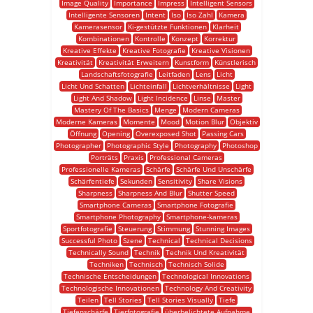
Image Quality
Importance
Impress
Intelligent Sensors
Intelligente Sensoren
Intent
Iso
Iso Zahl
Kamera
Kamerasensor
Ki-gestützte Funktionen
Klarheit
Kombinationen
Kontrolle
Konzept
Korrektur
Kreative Effekte
Kreative Fotografie
Kreative Visionen
Kreativität
Kreativität Erweitern
Kunstform
Künstlerisch
Landschaftsfotografie
Leitfaden
Lens
Licht
Licht Und Schatten
Lichteinfall
Lichtverhältnisse
Light
Light And Shadow
Light Incidence
Linse
Master
Mastery Of The Basics
Menge
Modern Cameras
Moderne Kameras
Momente
Mood
Motion Blur
Objektiv
Öffnung
Opening
Overexposed Shot
Passing Cars
Photographer
Photographic Style
Photography
Photoshop
Porträts
Praxis
Professional Cameras
Professionelle Kameras
Schärfe
Schärfe Und Unschärfe
Schärfentiefe
Sekunden
Sensitivity
Share Visions
Sharpness
Sharpness And Blur
Shutter Speed
Smartphone Cameras
Smartphone Fotografie
Smartphone Photography
Smartphone-kameras
Sportfotografie
Steuerung
Stimmung
Stunning Images
Successful Photo
Szene
Technical
Technical Decisions
Technically Sound
Technik
Technik Und Kreativität
Techniken
Technisch
Technisch Solide
Technische Entscheidungen
Technological Innovations
Technologische Innovationen
Technology And Creativity
Teilen
Tell Stories
Tell Stories Visually
Tiefe
Tiefenschärfe
Tierfotografie
überbelichtete Aufnahme