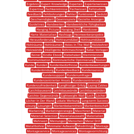
Ergebnis
Expert Knowledge
Experten
Expertenwissen
Expertise
Fachkenntnisse
Fachwissen
Fallstudien
Feedback
Fehlbohrungen
Fehler
Funktionen
Geduld
Geschwindigkeit
Gewinnspiele
Gezielte Anzeigen
Guidelines
Handwerker
Handwerkliche Fähigkeiten
Hanging Picture
Hanging Shelf
Hardcover
Harte Materialien
Hashtags
Heimwerkerprojekte
Herausforderung
Hohlraumdübel
Hohlraumdübeln
Hohlräume
Hohlräumen
Holes In The Wall
Holzbohrer
Holzwände
Intelligente Bohrmaschinen
Kabel Verlegen
Keiner
Kindle Ebook
Klebehaken
Klemmleisten
Kommunikation
Kontinuierliche Optimierung
Kosten
Kunde
Kunden
Kundenbedürfnisse
Kundenbewertungen
Kundenbindung
Kundenfeedback
Kundenservice
Kundensupport
Kundenumfragen
Kundenzentrierter Ansatz
Kundenzentrierung
Kundenzufriedenheit
Langfristiger Erfolg
Laying Cables
Leichtbauwand
Leichtbauwände
Leichtbauwänden
Leichte Gegenstände
Lightweight Wall
Loch
Löcher
Löcher In Der Wand
Lokale Werbung
Long-term Success
Lösung
Lösungen
Markenbekanntheit
Markenbotschaft
Marketing
Marketingstrategie
Maschinen
Material
Material Selection
Materialauswahl
Materialien
Mehrwert
Meinungen
Menschen
Metal Drill
Metallbohrer
Minimaler Aufwand
Misdrillings
Montage
Montageservice
Montageservices
Montagevorrichtung