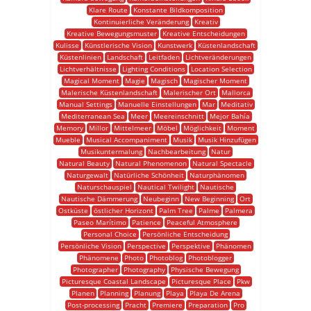
Klare Route
Konstante Bildkomposition
Kontinuierliche Veränderung
Kreativ
Kreative Bewegungsmuster
Kreative Entscheidungen
Kulisse
Künstlerische Vision
Kunstwerk
Küstenlandschaft
Küstenlinien
Landschaft
Leitfaden
Lichtveränderungen
Lichtverhältnisse
Lighting Conditions
Location Selection
Magical Moment
Magie
Magisch
Magischer Moment
Malerische Küstenlandschaft
Malerischer Ort
Mallorca
Manual Settings
Manuelle Einstellungen
Mar
Meditativ
Mediterranean Sea
Meer
Meereinschnitt
Mejor Bahía
Memory
Millor
Mittelmeer
Möbel
Möglichkeit
Moment
Mueble
Musical Accompaniment
Musik
Musik Hinzufügen
Musikuntermalung
Nachbearbeitung
Natur
Natural Beauty
Natural Phenomenon
Natural Spectacle
Naturgewalt
Natürliche Schönheit
Naturphänomen
Naturschauspiel
Nautical Twilight
Nautische
Nautische Dämmerung
Neubeginn
New Beginning
Ort
Ostküste
östlicher Horizont
Palm Tree
Palme
Palmera
Paseo Marítimo
Patience
Peaceful Atmosphere
Personal Choice
Persönliche Entscheidung
Persönliche Vision
Perspective
Perspektive
Phänomen
Phänomene
Photo
Photoblog
Photoblogger
Photographer
Photography
Physische Bewegung
Picturesque Coastal Landscape
Picturesque Place
Pkw
Planen
Planning
Planung
Playa
Playa De Arena
Post-processing
Pracht
Premiere
Preparation
Pro