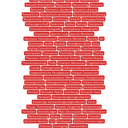
Relaxed Atmosphere
Requisiten
Retouching
Retusche
Romantic
Romantic Gardens
Romantic-dreamy
Romantisch
Romantisch-verträumt
Romantische Erfahrung
Romantische Gärten
Sammlung
Schärfe
Schnappschüsse
Schwangerschaft
Selection
Selfies
Setting
Sharpness
Smartphone Fotografie
Smartphone Photography
Snapshots
Special Look
Special Moments
Spontane Interaktionen
Spontane Momente
Spotify
Stil
Stimmung
Stoffe
Strände
Strengthen Bond
Style
Styling Consultation
Styling-beratung
Taschenbuch
Teamarbeit
Teamwork
Techniken
Techniques
Thema
Thematic Outfits
Thematische Outfits
Themed Shoots
Themenshootings
Tiefe
Timeless Memories
Togetherness
Trends
Unforgettable
Unforgettable Experience
Ungewöhnliche Perspektiven
Unique Connection
Unreinheiten
Unschätzbarer Wert
Unusual Perspectives
Unvergesslich
Unvergessliches Erlebnis
Urbane Kulisse
Valentines Day
Valentinstag
Verbindung
Verbundenheit
Verliebt
Verliebte Paare
Verlobung
Versatile Uses
Verspielt
Verwendungsmöglichkeiten
Vielseitige Verwendungsmöglichkeiten
Vision
Visual Testimonies
Visuelle Zeugnisse
Vorbereitung
Vorlieben
Vorstellungen
Wall Decoration
Wanddekoration
Wertschätzung
Winkel
Wishes
Wünsche
Youtube
Zärtliche Gesten
Zeit
Zeitkapsel
Zeitlose Erinnerungen
Zuhause
Zuneigung
Zweisamkeit