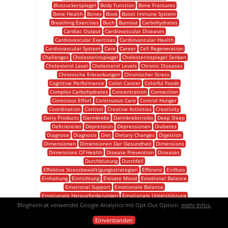
Blutzuckerspiegel
Body Function
Bone Fractures
Bone Health
Bones
Book
Boost Immune System
Breathing Exercises
Buch
Burnout
Carbohydrates
Cardiac Output
Cardiovascular Diseases
Cardiovascular Exercises
Cardiovascular Health
Cardiovascular System
Care
Career
Cell Regeneration
Challenges
Cholesterinspiegel
Cholesterinspiegel Senken
Cholesterol Level
Cholesterol Levels
Chronic Diseases
Chronische Erkrankungen
Chronischer Stress
Cognitive Performance
Colon Cancer
Colorful Foods
Complex Carbohydrates
Concentration
Connection
Conscious Effort
Continuous Care
Control Hunger
Coordination
Cortisol
Creative Activities
Creativity
Dairy Products
Darmkrebs
Darmkrebsrisiko
Deep Sleep
Deficiencies
Depression
Depressionen
Diabetes
Diagnose
Diagnosis
Diet
Dietary Changes
Digestion
Dimensionen
Dimensionen Der Gesundheit
Dimensions
Dimensions Of Health
Disease Prevention
Diseases
Durchblutung
Durchfall
Effektive Stressbewältigungsstrategien
Effizienz
Einfluss
Einhaltung
Einrichtung
Elevate Mood
Emotional Balance
Emotional Support
Emotionale Balance
Emotionale Herausforderungen
Emotionale Unterstützung
Endorphine
Endorphins
Endurance
Energie
Blogheim.at verwendet Google Analytics mit Opt-Out Option.
mehr Infos.
Energielosigkeit
Energieversorgung
Energy
Energy Supply
Einverstanden
Entspannung
Entspannungstechniken
Entstehung
Erfolg