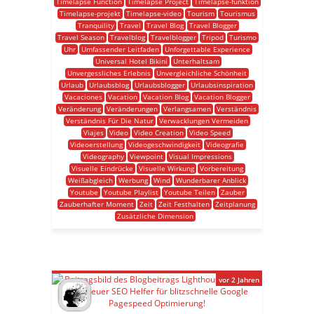
Timelapse Function
Timelapse Project
Timelapse-funktion
Timelapse-projekt
Timelapse-video
Tourism
Tourismus
Tranquility
Travel
Travel Blog
Travel Blogger
Travel Season
Travelblog
Travelblogger
Tripod
Turismo
Uhr
Umfassender Leitfaden
Unforgettable Experience
Universal Hotel Bikini
Unterhaltsam
Unvergessliches Erlebnis
Unvergleichliche Schönheit
Urlaub
Urlaubsblog
Urlaubsblogger
Urlaubsinspiration
Vacaciones
Vacation
Vacation Blog
Vacation Blogger
Veränderung
Veränderungen
Verlangsamen
Verständnis
Verständnis Für Die Natur
Verwacklungen Vermeiden
Viajes
Video
Video Creation
Video Speed
Videoerstellung
Videogeschwindigkeit
Videografie
Videography
Viewpoint
Visual Impressions
Visuelle Eindrücke
Visuelle Wirkung
Vorbereitung
Weißabgleich
Werbung
Wind
Wunderbarer Anblick
Youtube
Youtube Playlist
Youtube Teilen
Zauber
Zauberhafter Moment
Zeit
Zeit Festhalten
Zeitplanung
Zusätzliche Dimension
vor 2 Jahren