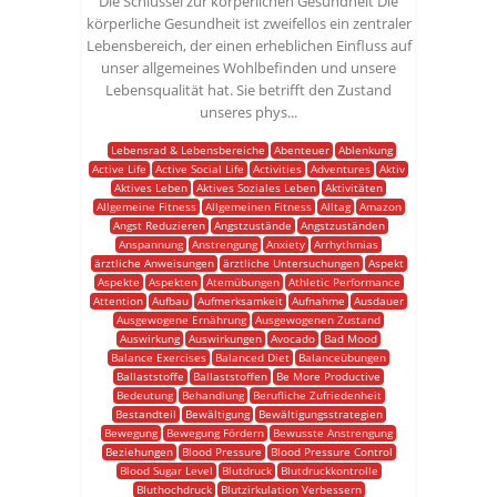
Die Schlüssel zur körperlichen Gesundheit Die
körperliche Gesundheit ist zweifellos ein zentraler
Lebensbereich, der einen erheblichen Einfluss auf
unser allgemeines Wohlbefinden und unsere
Lebensqualität hat. Sie betrifft den Zustand
unseres phys...
Lebensrad & Lebensbereiche
Abenteuer
Ablenkung
Active Life
Active Social Life
Activities
Adventures
Aktiv
Aktives Leben
Aktives Soziales Leben
Aktivitäten
Allgemeine Fitness
Allgemeinen Fitness
Alltag
Amazon
Angst Reduzieren
Angstzustände
Angstzuständen
Anspannung
Anstrengung
Anxiety
Arrhythmias
ärztliche Anweisungen
ärztliche Untersuchungen
Aspekt
Aspekte
Aspekten
Atemübungen
Athletic Performance
Attention
Aufbau
Aufmerksamkeit
Aufnahme
Ausdauer
Ausgewogene Ernährung
Ausgewogenen Zustand
Auswirkung
Auswirkungen
Avocado
Bad Mood
Balance Exercises
Balanced Diet
Balanceübungen
Ballaststoffe
Ballaststoffen
Be More Productive
Bedeutung
Behandlung
Berufliche Zufriedenheit
Bestandteil
Bewältigung
Bewältigungsstrategien
Bewegung
Bewegung Fördern
Bewusste Anstrengung
Beziehungen
Blood Pressure
Blood Pressure Control
Blood Sugar Level
Blutdruck
Blutdruckkontrolle
Bluthochdruck
Blutzirkulation Verbessern