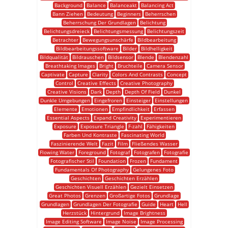
Background
Balance
Balanceakt
Balancing Act
Bann Ziehen
Bedeutung
Beginners
Beherrschen
Beherrschung Der Grundlagen
Belichtung
Belichtungsdreieck
Belichtungsmessung
Belichtungszeit
Betrachter
Bewegungsunschärfe
Bildbearbeitung
Bildbearbeitungssoftware
Bilder
Bildhelligkeit
Bildqualität
Bildrauschen
Bildsensor
Blende
Blendenzahl
Breathtaking Images
Bright
Bruchteile
Camera Sensor
Captivate
Capture
Clarity
Colors And Contrasts
Concept
Control
Creative Effects
Creative Photography
Creative Visions
Dark
Depth
Depth Of Field
Dunkel
Dunkle Umgebungen
Eingefroren
Einsteiger
Einstellungen
Elemente
Emotionen
Empfindlichkeit
Erfassen
Essential Aspects
Expand Creativity
Experimentieren
Exposure
Exposure Triangle
F-zahl
Fähigkeiten
Farben Und Kontraste
Fascinating World
Faszinierende Welt
Fazit
Film
Fließendes Wasser
Flowing Water
Foreground
Fotograf
Fotografen
Fotografie
Fotografischer Stil
Foundation
Frozen
Fundament
Fundamentals Of Photography
Gelungenes Foto
Geschichten
Geschichten Erzählen
Geschichten Visuell Erzählen
Gezielt Einsetzen
Great Photos
Grenzen
Großartige Fotos
Grundlage
Grundlagen
Grundlagen Der Fotografie
Guide
Heart
Hell
Herzstück
Hintergrund
Image Brightness
Image Editing Software
Image Noise
Image Processing