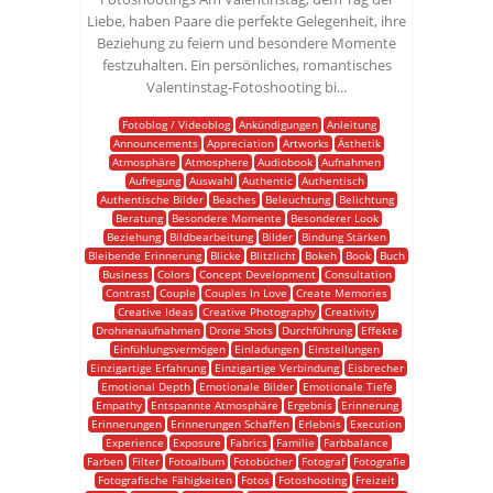
Liebe, haben Paare die perfekte Gelegenheit, ihre
Beziehung zu feiern und besondere Momente
festzuhalten. Ein persönliches, romantisches
Valentinstag-Fotoshooting bi...
Fotoblog / Videoblog
Ankündigungen
Anleitung
Announcements
Appreciation
Artworks
Ästhetik
Atmosphäre
Atmosphere
Audiobook
Aufnahmen
Aufregung
Auswahl
Authentic
Authentisch
Authentische Bilder
Beaches
Beleuchtung
Belichtung
Beratung
Besondere Momente
Besonderer Look
Beziehung
Bildbearbeitung
Bilder
Bindung Stärken
Bleibende Erinnerung
Blicke
Blitzlicht
Bokeh
Book
Buch
Business
Colors
Concept Development
Consultation
Contrast
Couple
Couples In Love
Create Memories
Creative Ideas
Creative Photography
Creativity
Drohnenaufnahmen
Drone Shots
Durchführung
Effekte
Einfühlungsvermögen
Einladungen
Einstellungen
Einzigartige Erfahrung
Einzigartige Verbindung
Eisbrecher
Emotional Depth
Emotionale Bilder
Emotionale Tiefe
Empathy
Entspannte Atmosphäre
Ergebnis
Erinnerung
Erinnerungen
Erinnerungen Schaffen
Erlebnis
Execution
Experience
Exposure
Fabrics
Familie
Farbbalance
Farben
Filter
Fotoalbum
Fotobücher
Fotograf
Fotografie
Fotografische Fähigkeiten
Fotos
Fotoshooting
Freizeit