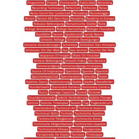
Programme
Projekt
Promenade
Publicidad
Recording
Recording Technique
Reflection
Reflexion
Reise
Reise Durch Die Landschaft
Reiseblog
Reiseblogger
Reisen
Reisen Mit Dem Auto
Roadtrip
Roadtrip In Europa
Robuste Befestigung
Romantische Städte
Ruhe
Ruhige Atmosphäre
Ruhige Darstellung
Ruhiger Charakter
Rundfahrt
Saison
Sandstrand
Sandy Beach
Schnelle Abfolge
Schnelle Bewegungen
Schnelle Veränderungen
Schönheit
Schönheit Des Himmels
Schönster Ort Der Welt
Sea
Sea Section
Sección Del Mar
Sequence Of Images
Share On Youtube
Sichere Befestigung
Smooth Video
Son Servera
Sonnenaufgang
Sonnenaufgangs-timelapse
Source Of Inspiration
Spainisch
Spanien
Spanish
Speicherkapazität
Speicherplatz
Splendor
Stabil
Stabiles Stativ
Stabilisierung
Stable
Städte
Standbilder
Standortwahl
Stationäre Kamera
Stationary Camera
Stativ
Storage Capacity
Strand
Strände
Strandpromenade
Subtile Veränderung
Subtle Change
Sunrise
Sunrise Timelapse
Sunset
Tag
Tagesanbruch
Taschenbuch
Technical Art
Technical Aspects
Technical Skills
Technik
Technische Aspekte
Technische Fähigkeiten
Technische Kunst
Technische Möglichkeiten
Technischen Aspekte
Technisches Können
Tempo
Temporada
Temporada De Viajes
Terrasse
Timelapse