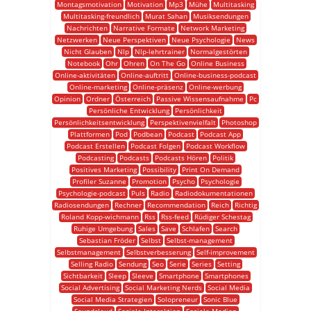
Montagsmotivation
Motivation
Mp3
Mühe
Multitasking
Multitasking-freundlich
Murat Sahan
Musiksendungen
Nachrichten
Narrative Formate
Network Marketing
Netzwerken
Neue Perspektiven
Neue Psychologie
News
Nicht Glauben
Nlp
Nlp-lehrtrainer
Normalgestörten
Notebook
Ohr
Ohren
On The Go
Online Business
Online-aktivitäten
Online-auftritt
Online-business-podcast
Online-marketing
Online-präsenz
Online-werbung
Opinion
Ordner
Österreich
Passive Wissensaufnahme
Pc
Persönliche Entwicklung
Persönlichkeit
Persönlichkeitsentwicklung
Perspektivenvielfalt
Photoshop
Plattformen
Pod
Podbean
Podcast
Podcast App
Podcast Erstellen
Podcast Folgen
Podcast Workflow
Podcasting
Podcasts
Podcasts Hören
Politik
Positives Marketing
Possibility
Print On Demand
Profiler Suzanne
Promotion
Psycho
Psychologie
Psychologie-podcast
Puls
Radio
Radiodokumentationen
Radiosendungen
Rechner
Recommendation
Reich
Richtig
Roland Kopp-wichmann
Rss
Rss-feed
Rüdiger Schestag
Ruhige Umgebung
Sales
Save
Schlafen
Search
Sebastian Fröder
Selbst
Selbst-management
Selbstmanagement
Selbstverbesserung
Self-improvement
Selling Radio
Sendung
Seo
Serie
Series
Setting
Sichtbarkeit
Sleep
Sleeve
Smartphone
Smartphones
Social Advertising
Social Marketing Nerds
Social Media
Social Media Strategien
Solopreneur
Sonic Blue