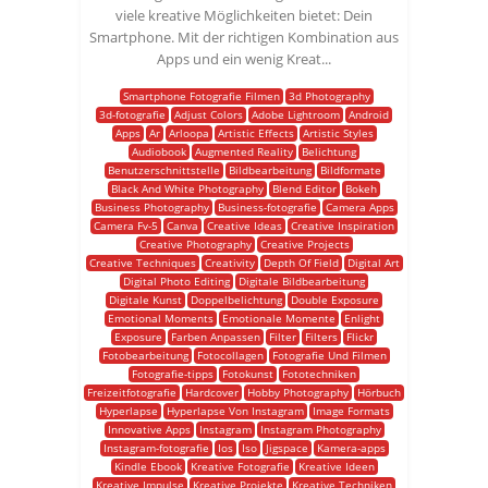
viele kreative Möglichkeiten bietet: Dein
Smartphone. Mit der richtigen Kombination aus
Apps und ein wenig Kreat...
Smartphone Fotografie Filmen
3d Photography
3d-fotografie
Adjust Colors
Adobe Lightroom
Android
Apps
Ar
Arloopa
Artistic Effects
Artistic Styles
Audiobook
Augmented Reality
Belichtung
Benutzerschnittstelle
Bildbearbeitung
Bildformate
Black And White Photography
Blend Editor
Bokeh
Business Photography
Business-fotografie
Camera Apps
Camera Fv-5
Canva
Creative Ideas
Creative Inspiration
Creative Photography
Creative Projects
Creative Techniques
Creativity
Depth Of Field
Digital Art
Digital Photo Editing
Digitale Bildbearbeitung
Digitale Kunst
Doppelbelichtung
Double Exposure
Emotional Moments
Emotionale Momente
Enlight
Exposure
Farben Anpassen
Filter
Filters
Flickr
Fotobearbeitung
Fotocollagen
Fotografie Und Filmen
Fotografie-tipps
Fotokunst
Fototechniken
Freizeitfotografie
Hardcover
Hobby Photography
Hörbuch
Hyperlapse
Hyperlapse Von Instagram
Image Formats
Innovative Apps
Instagram
Instagram Photography
Instagram-fotografie
Ios
Iso
Jigspace
Kamera-apps
Kindle Ebook
Kreative Fotografie
Kreative Ideen
Kreative Impulse
Kreative Projekte
Kreative Techniken