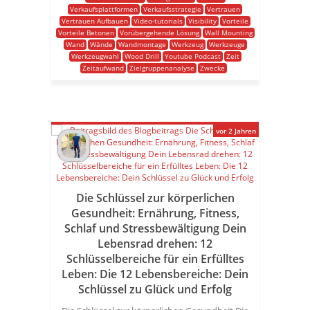
Verkaufsplattformen
Verkaufsstrategie
Vertrauen
Vertrauen Aufbauen
Video-tutorials
Visibility
Vorteile
Vorteile Betonen
Vorübergehende Lösung
Wall Mounting
Wand
Wände
Wandmontage
Werkzeug
Werkzeuge
Werkzeugwahl
Wood Drill
Youtube Podcast
Zeit
Zeitaufwand
Zielgruppenanalyse
Zwecke
vor 2 Jahren
Die Schlüssel zur körperlichen
Gesundheit: Ernährung, Fitness,
Schlaf und Stressbewältigung Dein
Lebensrad drehen: 12
Schlüsselbereiche für ein Erfülltes
Leben: Die 12 Lebensbereiche: Dein
Schlüssel zu Glück und Erfolg