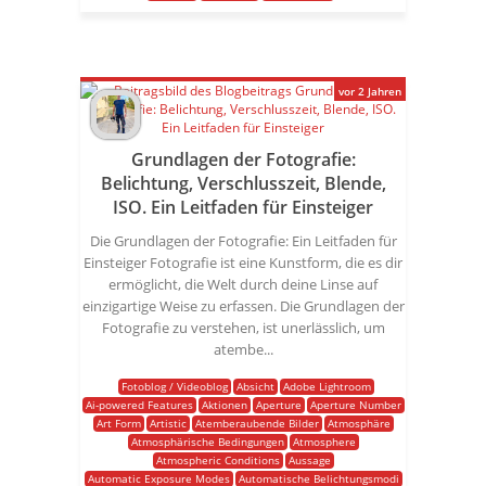
vor 2 Jahren
Grundlagen der Fotografie:
Belichtung, Verschlusszeit, Blende,
ISO. Ein Leitfaden für Einsteiger
Die Grundlagen der Fotografie: Ein Leitfaden für
Einsteiger Fotografie ist eine Kunstform, die es dir
ermöglicht, die Welt durch deine Linse auf
einzigartige Weise zu erfassen. Die Grundlagen der
Fotografie zu verstehen, ist unerlässlich, um
atembe...
Fotoblog / Videoblog
Absicht
Adobe Lightroom
Ai-powered Features
Aktionen
Aperture
Aperture Number
Art Form
Artistic
Atemberaubende Bilder
Atmosphäre
Atmosphärische Bedingungen
Atmosphere
Atmospheric Conditions
Aussage
Automatic Exposure Modes
Automatische Belichtungsmodi