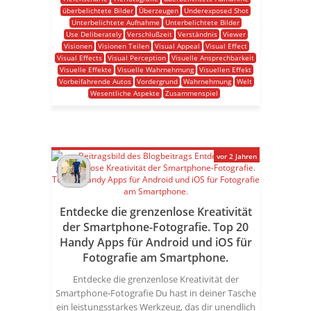
überbelichtete Bilder
Überzeugen
Underexposed Shot
Unterbelichtete Aufnahme
Unterbelichtete Bilder
Use Deliberately
Verschlußzeit
Verständnis
Viewer
Visionen
Visionen Teilen
Visual Appeal
Visual Effect
Visual Effects
Visual Perception
Visuelle Ansprechbarkeit
Visuelle Effekte
Visuelle Wahrnehmung
Visuellen Effekt
Vorbeifahrende Autos
Vordergrund
Wahrnehmung
Welt
Wesentliche Aspekte
Zusammenspiel
vor 2 Jahren
Entdecke die grenzenlose Kreativität
der Smartphone-Fotografie. Top 20
Handy Apps für Android und iOS für
Fotografie am Smartphone.
Entdecke die grenzenlose Kreativität der
Smartphone-Fotografie Du hast in deiner Tasche
ein leistungsstarkes Werkzeug, das dir unendlich