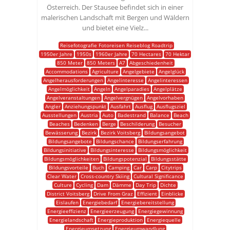
Österreich. Der Stausee befindet sich in einer
malerischen Landschaft mit Bergen und Wäldern
und bietet eine Vielz...
Reisefotografie Fotoreisen Reiseblog Roadtrip
1950er Jahre
1950s
1960er Jahre
70 Hectares
70 Hektar
850 Meter
850 Meters
A7
Abgeschiedenheit
Accommodations
Agriculture
Angelgebiete
Angelglück
Angelherausforderungen
Angelinteresse
Angelinteressen
Angelmöglichkeit
Angeln
Angelparadies
Angelplätze
Angelveranstaltungen
Angelvergnügen
Angelvorhaben
Angler
Anziehungspunkt
Ausfahrt
Ausflug
Ausflugsziel
Ausstellungen
Austria
Auto
Badestrand
Balance
Beach
Beaches
Bedenken
Berge
Beschilderung
Besucher
Bewässerung
Bezirk
Bezirk Voitsberg
Bildungsangebot
Bildungsangebote
Bildungschance
Bildungserfahrung
Bildungsinitiative
Bildungsinteresse
Bildungsmöglichkeit
Bildungsmöglichkeiten
Bildungspotenzial
Bildungsstätte
Bildungsvorteile
Buch
Camping
Car
Carp
Citytrips
Clear Water
Cross-country Skiing
Cultural Significance
Culture
Cycling
Dam
Dämme
Day Trip
Dichte
District Voitsberg
Drive From Graz
Effizient
Einblicke
Eislaufen
Energiebedarf
Energiebereitstellung
Energieeffizienz
Energieerzeugung
Energiegewinnung
Energielandschaft
Energieproduktion
Energiequelle
Energieumsetzung
Energieumwandlung