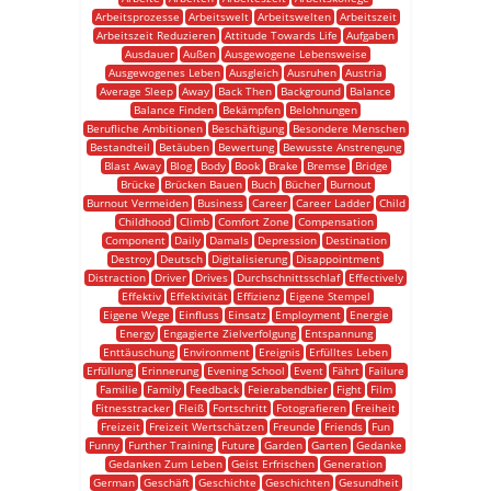
Arbeitsprozesse
Arbeitswelt
Arbeitswelten
Arbeitszeit
Arbeitszeit Reduzieren
Attitude Towards Life
Aufgaben
Ausdauer
Außen
Ausgewogene Lebensweise
Ausgewogenes Leben
Ausgleich
Ausruhen
Austria
Average Sleep
Away
Back Then
Background
Balance
Balance Finden
Bekämpfen
Belohnungen
Berufliche Ambitionen
Beschäftigung
Besondere Menschen
Bestandteil
Betäuben
Bewertung
Bewusste Anstrengung
Blast Away
Blog
Body
Book
Brake
Bremse
Bridge
Brücke
Brücken Bauen
Buch
Bücher
Burnout
Burnout Vermeiden
Business
Career
Career Ladder
Child
Childhood
Climb
Comfort Zone
Compensation
Component
Daily
Damals
Depression
Destination
Destroy
Deutsch
Digitalisierung
Disappointment
Distraction
Driver
Drives
Durchschnittsschlaf
Effectively
Effektiv
Effektivität
Effizienz
Eigene Stempel
Eigene Wege
Einfluss
Einsatz
Employment
Energie
Energy
Engagierte Zielverfolgung
Entspannung
Enttäuschung
Environment
Ereignis
Erfülltes Leben
Erfüllung
Erinnerung
Evening School
Event
Fährt
Failure
Familie
Family
Feedback
Feierabendbier
Fight
Film
Fitnesstracker
Fleiß
Fortschritt
Fotografieren
Freiheit
Freizeit
Freizeit Wertschätzen
Freunde
Friends
Fun
Funny
Further Training
Future
Garden
Garten
Gedanke
Gedanken Zum Leben
Geist Erfrischen
Generation
German
Geschäft
Geschichte
Geschichten
Gesundheit