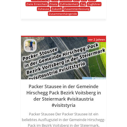
Ziele Erreichen
Zitate
Zufriedenheit
Zug
Zugführer
Zuhause
Zukunft
Zusammenfassung
Zusammenhängende
vor 2 Jahren
Packer Stausee in der Gemeinde
Hirschegg Pack Bezirk Voitsberg in
der Steiermark #visitaustria
#visitstyria
Packer Stausee Der Packer Stausee ist ein
beliebtes Ausflugsziel in der Gemeinde Hirschegg-
Pack im Bezirk Voitsberg in der Steiermark,