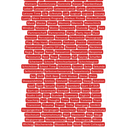
Klettern
Komfortzone
Kontrolle
Körper
Krankenhaus
Leben
Lebensgefühl
Lebensqualität
Lehre
Leichtsinnig
Leisure Time
Life
Lifestyle
Loft
Logical
Logisch
Lösung
Lustig
Main Evening Program
Markus Flicker
Markusflicker
Mask
Maske
Mauer
Memory
Mensch
Menschlich
Mindset
Moment
Motto
Österreich
Outside
Page
Part
Partnerschaft
Partnership
Party
Party Hard
Past
Pension
Perception
Personal
Persönlich
Photograph
Play
Play Hard
Pleasure
Podcast
Positiv
Positively
Preparation
Quality Of Life
Reason
Reboot
Reckless
Regie
Regret
Reise
Relaxation
Reputation
Response
Ressource
Rest
Reue
Roxstar
Ruf
Saying
Schalfen
Scheitern
Schicht
Schichtarbeiter
Schichtbeginn
Schichtbier
School Time
Schulzeit
Second
Seite
Sekunde
Selbstständig
Selbstverbesserung
Senselessly
Sensibly
Sex
Shift
Shift Beer
Shift Worker
Shine
Show
Showandshine
Sinnlos
Sinnvoll
Situation
Sleep
Solution
Spaß
Spät
Spruch
Stamp
Standard
Start Of Shift
Start-up
Steiermark
Stempel
Stories
Story
Studio
Studio Loft
Stun
Stunden
Summary
Täglich
Tattoo
Teaching
Teil
Thought
Time
Toilet
Toilette
Train
Transition
Träume
Travel
Trifle
Übergang
Umfeld
Vergangenheit
Vergnügen
Vernichten
Video
Vorbereitung
Wachstum
Wahrnehmung
Wall
Weekend
Weg
Wege
Wegsprengen
Weiterbildung
Welt
Werdegang
Whine
Wichtig
Wochenende
Wooden Box
Work
Work Colleague