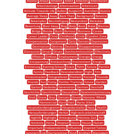
Alkohol
Anlauf
Antwort
Arbeit
Arbeiten
Arbeiteszeit
Arbeitskollege
Arbeitswelten
Arbeitszeit
Attitude Towards Life
Außen
Ausgleich
Ausruhen
Austria
Average Sleep
Away
Back Then
Background
Balance
Bekämpfen
Beschäftigung
Bestandteil
Betäuben
Bewertung
Blast Away
Blog
Body
Book
Brake
Bremse
Bridge
Brücke
Buch
Burnout
Business
Career
Career Ladder
Child
Childhood
Climb
Comfort Zone
Compensation
Component
Daily
Damals
Depression
Destination
Destroy
Deutsch
Disappointment
Distraction
Driver
Drives
Durchschnittsschlaf
Effectively
Effektiv
Einfluss
Employment
Energie
Energy
Entspannung
Enttäuschung
Environment
Ereignis
Erinnerung
Evening School
Event
Fährt
Failure
Familie
Family
Feedback
Feierabendbier
Fight
Film
Fitnesstracker
Fotografieren
Freiheit
Freizeit
Freunde
Friends
Fun
Funny
Further Training
Future
Garden
Garten
Gedanke
Generation
German
Geschäft
Geschichte
Geschichten
Gesundheit
Gewinnmaximierung
Grab
Grave
Graz
Grenzen
Grund
Hamster Wheel
Hamsterrad
Hard
Hart
Harte Arbeit
Hauptabendprogramm
Hauptdarsteller
Haus
Health
Herausforderungen
Herbst
High-tech-arbeiterschaft
Highlife
Highlight
Hintergrund
Höchste Zeit
Hof
Holzkiste
Home
Hospital
Hours
House
Human
Important
Independently
Influence
Inspired Tattoo
Jammern
Job
Karriereleiter
Kind
Kindheit
Kleinigkeit