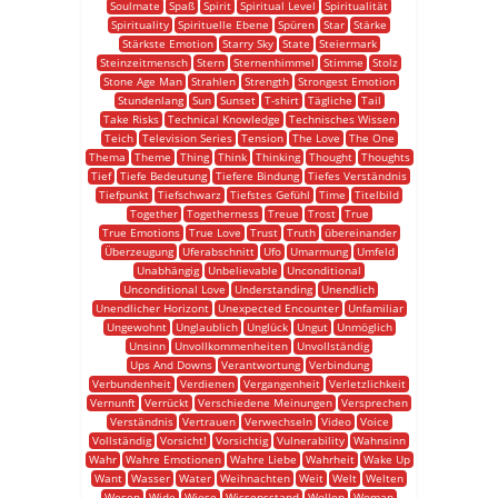
Soulmate
Spaß
Spirit
Spiritual Level
Spiritualität
Spirituality
Spirituelle Ebene
Spüren
Star
Stärke
Stärkste Emotion
Starry Sky
State
Steiermark
Steinzeitmensch
Stern
Sternenhimmel
Stimme
Stolz
Stone Age Man
Strahlen
Strength
Strongest Emotion
Stundenlang
Sun
Sunset
T-shirt
Tägliche
Tail
Take Risks
Technical Knowledge
Technisches Wissen
Teich
Television Series
Tension
The Love
The One
Thema
Theme
Thing
Think
Thinking
Thought
Thoughts
Tief
Tiefe Bedeutung
Tiefere Bindung
Tiefes Verständnis
Tiefpunkt
Tiefschwarz
Tiefstes Gefühl
Time
Titelbild
Together
Togetherness
Treue
Trost
True
True Emotions
True Love
Trust
Truth
übereinander
Überzeugung
Uferabschnitt
Ufo
Umarmung
Umfeld
Unabhängig
Unbelievable
Unconditional
Unconditional Love
Understanding
Unendlich
Unendlicher Horizont
Unexpected Encounter
Unfamiliar
Ungewohnt
Unglaublich
Unglück
Ungut
Unmöglich
Unsinn
Unvollkommenheiten
Unvollständig
Ups And Downs
Verantwortung
Verbindung
Verbundenheit
Verdienen
Vergangenheit
Verletzlichkeit
Vernunft
Verrückt
Verschiedene Meinungen
Versprechen
Verständnis
Vertrauen
Verwechseln
Video
Voice
Vollständig
Vorsicht!
Vorsichtig
Vulnerability
Wahnsinn
Wahr
Wahre Emotionen
Wahre Liebe
Wahrheit
Wake Up
Want
Wasser
Water
Weihnachten
Weit
Welt
Welten
Wesen
Wide
Wiese
Wissensstand
Wollen
Woman