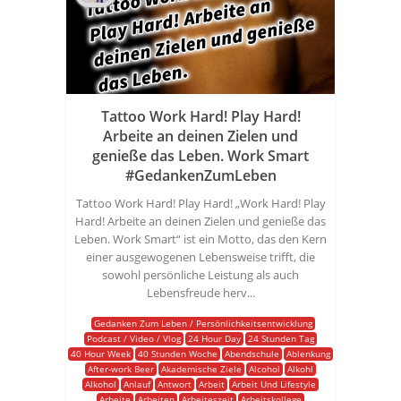
Tattoo Work Hard! Play Hard!
Arbeite an deinen Zielen und
genieße das Leben. Work Smart
#GedankenZumLeben
Tattoo Work Hard! Play Hard! „Work Hard! Play
Hard! Arbeite an deinen Zielen und genieße das
Leben. Work Smart“ ist ein Motto, das den Kern
einer ausgewogenen Lebensweise trifft, die
sowohl persönliche Leistung als auch
Lebensfreude herv...
Gedanken Zum Leben / Persönlichkeitsentwicklung
Podcast / Video / Vlog
24 Hour Day
24 Stunden Tag
40 Hour Week
40 Stunden Woche
Abendschule
Ablenkung
After-work Beer
Akademische Ziele
Alcohol
Alkohl
Alkohol
Anlauf
Antwort
Arbeit
Arbeit Und Lifestyle
Arbeite
Arbeiten
Arbeiteszeit
Arbeitskollege