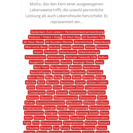
Motto, das den Kern einer ausgewogenen
Lebensweise trifft, die sowohl persönliche
Leistung als auch Lebensfreude hervorhebt. Es
repräsentiert ein...
Gedanken Zum Leben / Persönlichkeitsentwicklung
Podcast / Video / Vlog
24 Hour Day
24 Stunden Tag
40 Hour Week
40 Stunden Woche
Abendschule
Ablenkung
After-work Beer
Alcohol
Alkohl
Alkohol
Anlauf
Antwort
Arbeit
Arbeiten
Arbeiteszeit
Arbeitskollege
Arbeitswelten
Arbeitszeit
Attitude Towards Life
Außen
Ausgleich
Ausruhen
Austria
Average Sleep
Away
Back Then
Background
Balance
Bekämpfen
Beschäftigung
Bestandteil
Betäuben
Bewertung
Blast Away
Blog
Body
Book
Brake
Bremse
Bridge
Brücke
Buch
Burnout
Business
Career
Career Ladder
Child
Childhood
Climb
Comfort Zone
Compensation
Component
Daily
Damals
Depression
Destination
Destroy
Deutsch
Disappointment
Distraction
Driver
Drives
Durchschnittsschlaf
Effectively
Effektiv
Einfluss
Employment
Energie
Energy
Entspannung
Enttäuschung
Environment
Ereignis
Erinnerung
Evening School
Event
Fährt
Failure
Familie
Family
Feedback
Feierabendbier
Fight
Film
Fitnesstracker
Fotografieren
Freiheit
Freizeit
Freunde
Friends
Fun
Funny
Further Training
Future
Garden
Garten
Gedanke
Generation
German
Geschäft