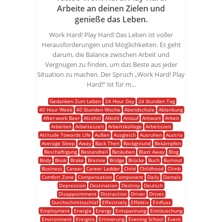
Arbeite an deinen Zielen und
genieße das Leben.
Work Hard! Play Hard! Das Leben ist voller
Herausforderungen und Möglichkeiten. Es geht
darum, die Balance zwischen Arbeit und
Vergnügen zu finden, um das Beste aus jeder
Situation zu machen. Der Spruch „Work Hard! Play
Hard!“ ist für m...
Gedanken Zum Leben
24 Hour Day
24 Stunden Tag
40 Hour Week
40 Stunden Woche
Abendschule
Ablenkung
After-work Beer
Alcohol
Alkohl
Anlauf
Antwort
Arbeit
Arbeiten
Arbeiteszeit
Arbeitskollege
Arbeitszeit
Attitude Towards Life
Außen
Ausgleich
Ausruhen
Austria
Average Sleep
Away
Back Then
Background
Bekämpfen
Beschäftigung
Bestandteil
Betäuben
Blast Away
Blog
Body
Book
Brake
Bremse
Bridge
Brücke
Buch
Burnout
Business
Career
Career Ladder
Child
Childhood
Climb
Comfort Zone
Compensation
Component
Daily
Damals
Depression
Destination
Destroy
Deutsch
Disappointment
Distraction
Driver
Drives
Durchschnittsschlaf
Effectively
Effektiv
Einfluss
Employment
Energie
Energy
Entspannung
Enttäuschung
Environment
Ereignis
Erinnerung
Evening School
Event