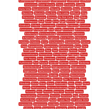
Complement
Completely
Compromise
Condition
Confuse
Conviction
Cover Picture
Crazy
Creative
Cuddle
Daily Iche
Dauerzustand
Decade
Decision
Deep
Denken
Describe
Deutsch
Die Eine
Die Liebe
Difficult
Ding
Direction
Distance
Distanz
Do Not Care
Dog
Doku
Drehwurm
Duft
Earn
Echt
Egal
Ehrlich
Eighth
Eindruck
Einfach
Einsamkeit
Einsicht
Embrace
Emotion
Emotional
Empfangen
End
Ende
Enriching
Enrichment
Entfernung
Entscheidung
Environment
Erfahren
Erfahrung
Erfüllung
Ergänzen
Erich Fried
Erklärung
Erleben
Erlebnis
Error
Erscheinung
Erweiterbar
Eternal
Ewig
Expandable
Experience
Explanation
Eyes
Face
Fähigkeit
Falsch
Fear
Feel
Feeling
Fehler
Ferne
Fernsehserie
Festhalten
Find Myself
Flugzeug
Flush
For Hours
Frau
Freedom
Freiheit
Fremd
Fühlen
Fulfillment
Fun
Future
Garden
Garten
Geben
Gedanke
Gedankenkraft
Gefühl
Gegeneinander
Gegenseitig
Gegenwart
Geheimnis
Geist
Geliebt
Gemeinsam
Gemeinsameinsam
Gender
German
Geschehnis
Geschichte
Geschlecht
Gesicht
Get To Know
Give
Glauben
Glück
Graz
Great
Großartig
Hals
Hard
Head
Heart
Hellyesorno
Herausforderung
Herz
Hi Mmel
Himmel
Hirn
History
Hold On
Honest
Honey
Honeybunny
Hopeless
Horizon
Horizont
Hug
Human
Human Soul
Humanity
Hund
I Love You
Ich Liebe Dich
Impossible
Impression
Incident
Incomplete
Independent
Infinite
Innen
Innermost
Innerste
Inside
Insight