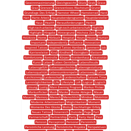
Gewinnmaximierung
Gleichgewicht
Glück
Grab
Grave
Graz
Grenzen
Grenzenloses Wachstum
Grund
Grundlage Des Erfolgs
Hamster Wheel
Hamsterrad
Hard
Hart
Harte Arbeit
Hauptabendprogramm
Hauptdarsteller
Haus
Health
Herausforderungen
Herbst
High-tech-arbeiter
High-tech-arbeiterschaft
Highlife
Highlight
Hingabe
Hintergrund
Höchste Zeit
Hof
Holzkiste
Home
Hörbuch
Hospital
Hours
House
Human
Important
Independently
Influence
Innovation
Inspired Tattoo
Inspired Tattoo Hartberg
Jammern
Job
Karriereleiter
Kind
Kindheit
Kleinigkeit
Klettern
Komfortzone
Kontrolle
Körper
Krankenhaus
Kreativität
Kunst
Leben
Leben Genießen
Lebensfreude
Lebensgefühl
Lebensgeschichte
Lebensgestaltung
Lebensqualität
Lebensumkrempeln
Lebensweg
Lehre
Leichtsinnig
Leidenschaft
Leidenschaften
Leisure Time
Lernmöglichkeiten
Life
Lifestyle
Loft
Logical
Logisch
Lösung
Lustig
Main Evening Program
Markus Flicker
Markusflicker
Mask
Maske
Maske Ablegen
Mauer
Mauern
Memory
Mensch
Menschlich
Mindset
Mobilität
Moderne Arbeitswelten
Möglichkeiten
Moment
Momente Des Glücks
Motto
Nachhaltiger Erfolg
Neues Tattoo
Österreich
Outside
Page
Part
Partnerschaft
Partnership
Party
Party Hard
Past
Pension
Perception
Personal
Persönlich
Persönliche Leistung
Persönliche Projekte
Perspektiven