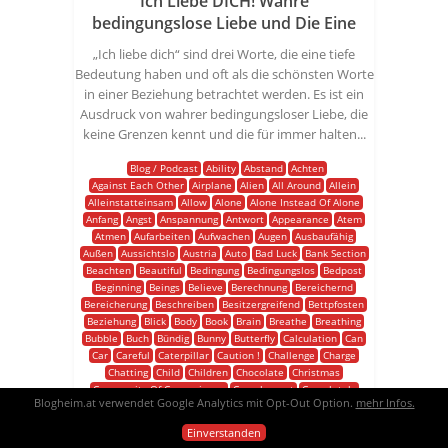
Ich Liebe DICH! Wahre
bedingungslose Liebe und Die Eine
„Ich liebe dich“ sind drei Worte, die eine tiefe
Bedeutung haben und oft als die schönsten Worte
in einer Beziehung betrachtet werden. Es ist ein
Ausdruck von wahrer bedingungsloser Liebe, die
keine Grenzen kennt und die für immer halten...
Blog / Podcast
Ability
Abstand
Achten
Against Each Other
Airplane
Alien
All Around
Allein
Alleinstatteinsam
Allow
Alone
Alone Instead Of Alone
Anfang
Angst
Anspannung
Antwort
Appearance
Atem
Atmen
Aufarbeiten
Aufwachen
Augen
Ausbaufähig
Außen
Aussichtslo
Austria
Auto
Bad Luck
Bank Section
Beachten
Beautiful
Bedingung
Bedingungslos
Bedpost
Beginning
Beings
Believe
Berechnung
Bereichernd
Bereicherung
Beschreiben
Besitzergreifend
Bettpfosten
Beziehung
Blick
Body
Book
Brain
Breathe
Breathing
Bubble
Buch
Bündig
Bunny
Butterfly
Calculation
Can
Car
Careful
Caterpillar
Caution !
Challenge
Charge
Chatting
Child
Children
Chocolate
Christmas
Community Of Convenience
Complement
Completely
Blogheim.at verwendet Google Analytics mit Opt-Out Option.
mehr Infos.
Compromise
Condition
Confuse
Conviction
Cover Picture
Crazy
Creative
Cuddle
Daily Iche
Dauerzustand
Decade
Einverstanden
Decision
Deep
Denken
Describe
Deutsch
Die Eine