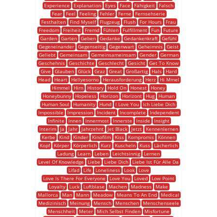
Experience
Explanation
Eyes
Face
Fähigkeit
Falsch
Fear
Feel
Feeling
Fehler
Ferne
Fernsehserie
Festhalten
Find Myself
Flugzeug
Flush
For Hours
Frau
Freedom
Freiheit
Fremd
Fühlen
Fulfillment
Fun
Future
Garden
Garten
Geben
Gedanke
Gedankenkraft
Gefühl
Gegeneinander
Gegenseitig
Gegenwart
Geheimnis
Geist
Geliebt
Gemeinsam
Gemeinsameinsam
Gender
German
Geschehnis
Geschichte
Geschlecht
Gesicht
Get To Know
Give
Glauben
Glück
Graz
Great
Großartig
Hals
Hard
Head
Heart
Hellyesorno
Herausforderung
Herz
Hi Mmel
Himmel
Hirn
History
Hold On
Honest
Honey
Honeybunny
Hopeless
Horizon
Horizont
Hug
Human
Human Soul
Humanity
Hund
I Love You
Ich Liebe Dich
Impossible
Impression
Incident
Incomplete
Independent
Infinite
Innen
Innermost
Innerste
Inside
Insight
Interim
Ja
Jahr
Jahrzehnt
Jet Black
Jetzt
Kennenlernen
Kerbe
Kind
Kinder
Kinofilm
Kiss
Kompromis
Können
Kopf
Körper
Körperlich
Kurz
Kuscheln
Kuss
Lächerlich
Ladung
Learn
Leben
Leichtsinnig
Lernen
Level Of Knowledge
Liebe
Liebe Dich
Liebe Ist Für Alle Da
Lifad
Life
Loneliness
Look
Love
Love Is There For Everyone
Love You
Loved
Low Point
Loyalty
Luck
Luftblase
Machen
Madness
Make
Mallorca
Man
Mann
Meadow
Means To An End
Medical
Medizinisch
Meinung
Mensch
Menschen
Menschenseele
Menschheit
Meter
Mich Selbst Finden
Misfortune