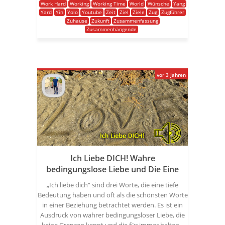
Work Hard
Working
Working Time
World
Wünsche
Yang
Yard
Yin
Yolo
Youtube
Zeit
Ziel
Ziele
Zug
Zugführer
Zuhause
Zukunft
Zusammenfassung
Zusammenhängende
vor 3 Jahren
Ich Liebe DICH! Wahre
bedingungslose Liebe und Die Eine
„Ich liebe dich“ sind drei Worte, die eine tiefe
Bedeutung haben und oft als die schönsten Worte
in einer Beziehung betrachtet werden. Es ist ein
Ausdruck von wahrer bedingungsloser Liebe, die