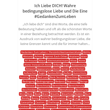
Ich Liebe DICH! Wahre
bedingungslose Liebe und Die Eine
#GedankenZumLeben
„Ich liebe dich“ sind drei Worte, die eine tiefe
Bedeutung haben und oft als die schönsten Worte
in einer Beziehung betrachtet werden. Es ist ein
Ausdruck von wahrer bedingungsloser Liebe, die
keine Grenzen kennt und die für immer halten...
Gedanken Zum Leben / Persönlichkeitsentwicklung
Ability
Abstand
Achten
Against Each Other
Airplane
Alien
All Around
Allein
Alleinstatteinsam
Allow
Alone
Alone Instead Of Alone
Anfang
Angst
Anspannung
Antwort
Appearance
Atem
Atmen
Aufarbeiten
Aufwachen
Augen
Ausbaufähig
Außen
Aussichtslo
Austria
Auto
Bad Luck
Bank Section
Beachten
Beautiful
Bedingung
Bedingungslos
Bedpost
Beginning
Beings
Believe
Berechnung
Bereichernd
Bereicherung
Beschreiben
Besitzergreifend
Bettpfosten
Beziehung
Blick
Body
Book
Brain
Breathe
Breathing
Bubble
Buch
Bündig
Bunny
Butterfly
Calculation
Can
Car
Careful
Caterpillar
Caution !
Challenge
Charge
Chatting
Child
Children
Chocolate
Christmas
Community Of Convenience