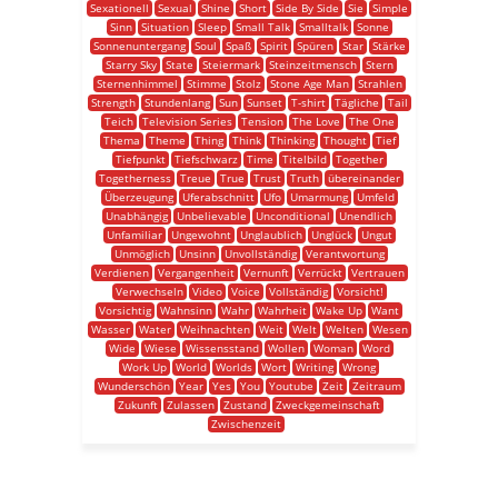
Sexationell
Sexual
Shine
Short
Side By Side
Sie
Simple
Sinn
Situation
Sleep
Small Talk
Smalltalk
Sonne
Sonnenuntergang
Soul
Spaß
Spirit
Spüren
Star
Stärke
Starry Sky
State
Steiermark
Steinzeitmensch
Stern
Sternenhimmel
Stimme
Stolz
Stone Age Man
Strahlen
Strength
Stundenlang
Sun
Sunset
T-shirt
Tägliche
Tail
Teich
Television Series
Tension
The Love
The One
Thema
Theme
Thing
Think
Thinking
Thought
Tief
Tiefpunkt
Tiefschwarz
Time
Titelbild
Together
Togetherness
Treue
True
Trust
Truth
übereinander
Überzeugung
Uferabschnitt
Ufo
Umarmung
Umfeld
Unabhängig
Unbelievable
Unconditional
Unendlich
Unfamiliar
Ungewohnt
Unglaublich
Unglück
Ungut
Unmöglich
Unsinn
Unvollständig
Verantwortung
Verdienen
Vergangenheit
Vernunft
Verrückt
Vertrauen
Verwechseln
Video
Voice
Vollständig
Vorsicht!
Vorsichtig
Wahnsinn
Wahr
Wahrheit
Wake Up
Want
Wasser
Water
Weihnachten
Weit
Welt
Welten
Wesen
Wide
Wiese
Wissensstand
Wollen
Woman
Word
Work Up
World
Worlds
Wort
Writing
Wrong
Wunderschön
Year
Yes
You
Youtube
Zeit
Zeitraum
Zukunft
Zulassen
Zustand
Zweckgemeinschaft
Zwischenzeit