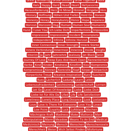
Great
Großartig
Große Distanz
Grow Together
Gute
Hals
Happy
Hard
Head
Heart
Hellyesorno
Herausforderung
Herz
Hi Mmel
Himmel
Hingabe
Hirn
History
Hoffnung
Höhen Und Tiefen
Hold On
Honest
Honesty
Honey
Honeybunny
Honor
Hope
Hopeless
Horizon
Horizont
Hug
Human
Human Soul
Humanity
Hund
I Love You
Ich Liebe Dich
Imperfections
Impossible
Impression
Impressions
Incident
Incomplete
Independent
Infinite
Infinite Horizon
Innen
Inner Connection
Inner Strength
Innere Stärke
Innere Verbindung
Innermost
Innerste
Inside
Insight
Interim
Ja
Jahr
Jahrzehnt
Jealousy
Jet Black
Jetzt
Journey Of Love
Keep Eyes And Heart Open
Kennenlernen
Kerbe
Kind
Kinder
Kindness
Kinofilm
Kiss
Kompromis
Kompromisse
Können
Kontrolle
Kopf
Körper
Körperlich
Körperliche Treue
Kreative Inspiration
Kurz
Kuscheln
Kuss
Lächerlich
Ladung
Learn
Leben
Lebenszufriedenheit
Leichtsinnig
Leidenschaft
Lernen
Let Go
Level Of Knowledge
Liebe
Liebe Dich
Liebe Ist Für Alle Da
Lifad
Life
Life Satisfaction
Loneliness
Lonely Place
Long Distance
Look
Loslassen
Love
Love Is There For Everyone
Love You
Loved
Low Point
Loyalty
Luck
Luftblase
Machen
Mächtigste Kraft
Madness
Make
Mallorca
Man
Manipulation
Mann
Meadow
Means To An End
Medical
Medizinisch
Meinung
Mensch
Menschen
Menschenseele
Menschheit
Meter
Mich Selbst Finden
Misfortune