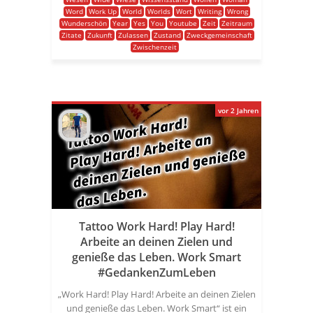
Word
Work Up
World
Worlds
Wort
Writing
Wrong
Wunderschön
Year
Yes
You
Youtube
Zeit
Zeitraum
Zitate
Zukunft
Zulassen
Zustand
Zweckgemeinschaft
Zwischenzeit
vor 2 Jahren
Tattoo Work Hard! Play Hard!
Arbeite an deinen Zielen und
genieße das Leben. Work Smart
#GedankenZumLeben
„Work Hard! Play Hard! Arbeite an deinen Zielen
und genieße das Leben. Work Smart“ ist ein