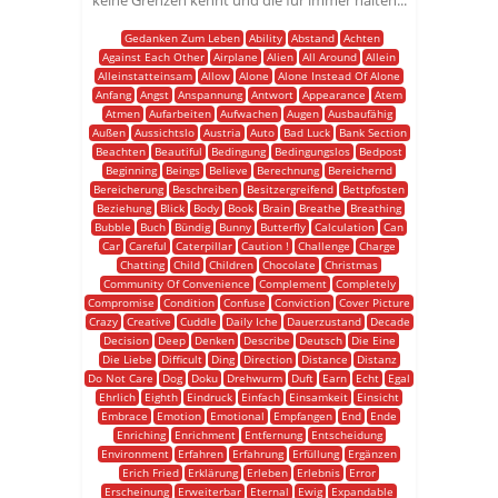
keine Grenzen kennt und die für immer halten...
Gedanken Zum Leben
Ability
Abstand
Achten
Against Each Other
Airplane
Alien
All Around
Allein
Alleinstatteinsam
Allow
Alone
Alone Instead Of Alone
Anfang
Angst
Anspannung
Antwort
Appearance
Atem
Atmen
Aufarbeiten
Aufwachen
Augen
Ausbaufähig
Außen
Aussichtslo
Austria
Auto
Bad Luck
Bank Section
Beachten
Beautiful
Bedingung
Bedingungslos
Bedpost
Beginning
Beings
Believe
Berechnung
Bereichernd
Bereicherung
Beschreiben
Besitzergreifend
Bettpfosten
Beziehung
Blick
Body
Book
Brain
Breathe
Breathing
Bubble
Buch
Bündig
Bunny
Butterfly
Calculation
Can
Car
Careful
Caterpillar
Caution !
Challenge
Charge
Chatting
Child
Children
Chocolate
Christmas
Community Of Convenience
Complement
Completely
Compromise
Condition
Confuse
Conviction
Cover Picture
Crazy
Creative
Cuddle
Daily Iche
Dauerzustand
Decade
Decision
Deep
Denken
Describe
Deutsch
Die Eine
Die Liebe
Difficult
Ding
Direction
Distance
Distanz
Do Not Care
Dog
Doku
Drehwurm
Duft
Earn
Echt
Egal
Ehrlich
Eighth
Eindruck
Einfach
Einsamkeit
Einsicht
Embrace
Emotion
Emotional
Empfangen
End
Ende
Enriching
Enrichment
Entfernung
Entscheidung
Environment
Erfahren
Erfahrung
Erfüllung
Ergänzen
Erich Fried
Erklärung
Erleben
Erlebnis
Error
Erscheinung
Erweiterbar
Eternal
Ewig
Expandable