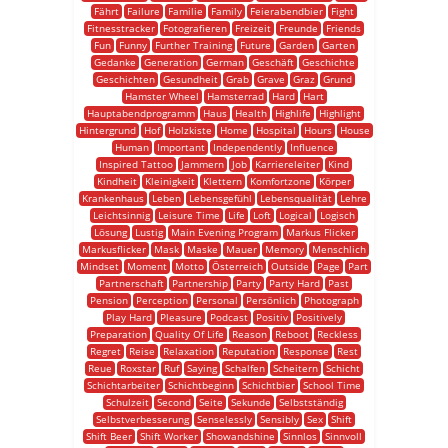
Fährt
Failure
Familie
Family
Feierabendbier
Fight
Fitnesstracker
Fotografieren
Freizeit
Freunde
Friends
Fun
Funny
Further Training
Future
Garden
Garten
Gedanke
Generation
German
Geschäft
Geschichte
Geschichten
Gesundheit
Grab
Grave
Graz
Grund
Hamster Wheel
Hamsterrad
Hard
Hart
Hauptabendprogramm
Haus
Health
Highlife
Highlight
Hintergrund
Hof
Holzkiste
Home
Hospital
Hours
House
Human
Important
Independently
Influence
Inspired Tattoo
Jammern
Job
Karriereleiter
Kind
Kindheit
Kleinigkeit
Klettern
Komfortzone
Körper
Krankenhaus
Leben
Lebensgefühl
Lebensqualität
Lehre
Leichtsinnig
Leisure Time
Life
Loft
Logical
Logisch
Lösung
Lustig
Main Evening Program
Markus Flicker
Markusflicker
Mask
Maske
Mauer
Memory
Menschlich
Mindset
Moment
Motto
Österreich
Outside
Page
Part
Partnerschaft
Partnership
Party
Party Hard
Past
Pension
Perception
Personal
Persönlich
Photograph
Play Hard
Pleasure
Podcast
Positiv
Positively
Preparation
Quality Of Life
Reason
Reboot
Reckless
Regret
Reise
Relaxation
Reputation
Response
Rest
Reue
Roxstar
Ruf
Saying
Schalfen
Scheitern
Schicht
Schichtarbeiter
Schichtbeginn
Schichtbier
School Time
Schulzeit
Second
Seite
Sekunde
Selbstständig
Selbstverbesserung
Senselessly
Sensibly
Sex
Shift
Shift Beer
Shift Worker
Showandshine
Sinnlos
Sinnvoll