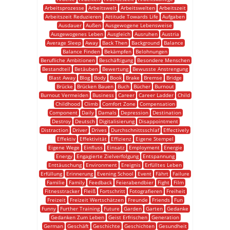
Arbeitsprozesse
Arbeitswelt
Arbeitswelten
Arbeitszeit
Arbeitszeit Reduzieren
Attitude Towards Life
Aufgaben
Ausdauer
Außen
Ausgewogene Lebensweise
Ausgewogenes Leben
Ausgleich
Ausruhen
Austria
Average Sleep
Away
Back Then
Background
Balance
Balance Finden
Bekämpfen
Belohnungen
Berufliche Ambitionen
Beschäftigung
Besondere Menschen
Bestandteil
Betäuben
Bewertung
Bewusste Anstrengung
Blast Away
Blog
Body
Book
Brake
Bremse
Bridge
Brücke
Brücken Bauen
Buch
Bücher
Burnout
Burnout Vermeiden
Business
Career
Career Ladder
Child
Childhood
Climb
Comfort Zone
Compensation
Component
Daily
Damals
Depression
Destination
Destroy
Deutsch
Digitalisierung
Disappointment
Distraction
Driver
Drives
Durchschnittsschlaf
Effectively
Effektiv
Effektivität
Effizienz
Eigene Stempel
Eigene Wege
Einfluss
Einsatz
Employment
Energie
Energy
Engagierte Zielverfolgung
Entspannung
Enttäuschung
Environment
Ereignis
Erfülltes Leben
Erfüllung
Erinnerung
Evening School
Event
Fährt
Failure
Familie
Family
Feedback
Feierabendbier
Fight
Film
Fitnesstracker
Fleiß
Fortschritt
Fotografieren
Freiheit
Freizeit
Freizeit Wertschätzen
Freunde
Friends
Fun
Funny
Further Training
Future
Garden
Garten
Gedanke
Gedanken Zum Leben
Geist Erfrischen
Generation
German
Geschäft
Geschichte
Geschichten
Gesundheit