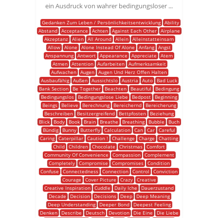
ein Ausdruck von wahrer bedingungsloser ...
Gedanken Zum Leben / Persönlichkeitsentwicklung
Ability
Abstand
Acceptance
Achten
Against Each Other
Airplane
Akzeptanz
Alien
All Around
Allein
Alleinstatteinsam
Allow
Alone
Alone Instead Of Alone
Anfang
Angst
Anspannung
Antwort
Appearance
Appreciate
Atem
Atmen
Attention
Aufarbeiten
Aufmerksamkeit
Aufwachen
Augen
Augen Und Herz Offen Halten
Ausbaufähig
Außen
Aussichtslo
Austria
Auto
Bad Luck
Bank Section
Be Together
Beachten
Beautiful
Bedingung
Bedingungslos
Bedingungslose Liebe
Bedpost
Beginning
Beings
Believe
Berechnung
Bereichernd
Bereicherung
Beschreiben
Besitzergreifend
Bettpfosten
Beziehung
Blick
Body
Book
Brain
Breathe
Breathing
Bubble
Buch
Bündig
Bunny
Butterfly
Calculation
Can
Car
Careful
Caring
Caterpillar
Caution !
Challenge
Charge
Chatting
Child
Children
Chocolate
Christmas
Comfort
Community Of Convenience
Compassion
Complement
Completely
Compromise
Compromises
Condition
Confuse
Connectedness
Connection
Control
Conviction
Courage
Cover Picture
Crazy
Creative
Creative Inspiration
Cuddle
Daily Iche
Dauerzustand
Decade
Decision
Decisions
Deep
Deep Meaning
Deep Understanding
Deeper Bond
Deepest Feeling
Denken
Describe
Deutsch
Devotion
Die Eine
Die Liebe