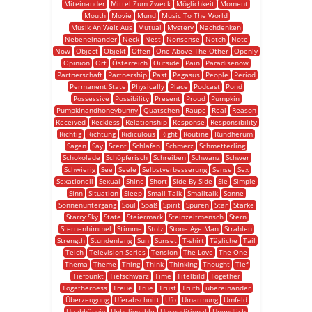
Miteinander
Mittel Zum Zweck
Möglichkeit
Moment
Mouth
Movie
Mund
Music To The World
Musik An Welt Aus
Mutual
Mystery
Nachdenken
Nebeneinander
Neck
Nest
Nonsense
Notch
Note
Now
Object
Objekt
Offen
One Above The Other
Openly
Opinion
Ort
Österreich
Outside
Pain
Paradisenow
Partnerschaft
Partnership
Past
Pegasus
People
Period
Permanent State
Physically
Place
Podcast
Pond
Possessive
Possibility
Present
Proud
Pumpkin
Pumpkinandhoneybunny
Quatschen
Raupe
Real
Reason
Received
Reckless
Relationship
Response
Responsibility
Richtig
Richtung
Ridiculous
Right
Routine
Rundherum
Sagen
Say
Scent
Schlafen
Schmerz
Schmetterling
Schokolade
Schöpferisch
Schreiben
Schwanz
Schwer
Schwierig
See
Seele
Selbstverbesserung
Sense
Sex
Sexationell
Sexual
Shine
Short
Side By Side
Sie
Simple
Sinn
Situation
Sleep
Small Talk
Smalltalk
Sonne
Sonnenuntergang
Soul
Spaß
Spirit
Spüren
Star
Stärke
Starry Sky
State
Steiermark
Steinzeitmensch
Stern
Sternenhimmel
Stimme
Stolz
Stone Age Man
Strahlen
Strength
Stundenlang
Sun
Sunset
T-shirt
Tägliche
Tail
Teich
Television Series
Tension
The Love
The One
Thema
Theme
Thing
Think
Thinking
Thought
Tief
Tiefpunkt
Tiefschwarz
Time
Titelbild
Together
Togetherness
Treue
True
Trust
Truth
übereinander
Überzeugung
Uferabschnitt
Ufo
Umarmung
Umfeld
Unabhängig
Unbelievable
Unconditional
Unendlich