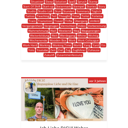
Situation
Sleep
Solution
Spaß
Spruch
Stamp
Start Of Shift
Start-up
Steiermark
Stempel
Stories
Story
Studio
Studio Loft
Stun
Stunden
Summary
Täglich
Tattoo
Teaching
Teil
Thought
Time
Toilet
Toilette
Train
Transition
Travel
Trifle
Übergang
Umfeld
Vergangenheit
Vergnügen
Vernichten
Video
Vorbereitung
Wahrnehmung
Wall
Weekend
Weg
Wegsprengen
Weiterbildung
Welt
Werdegang
Whine
Wichtig
Wochenende
Wooden Box
Work
Work Colleague
Work Hard
Working
Working Time
World
Yang
Yard
Yin
Yolo
Youtube
Zeit
Ziel
Zug
Zugführer
Zuhause
Zukunft
Zusammenfassung
vor 3 Jahren