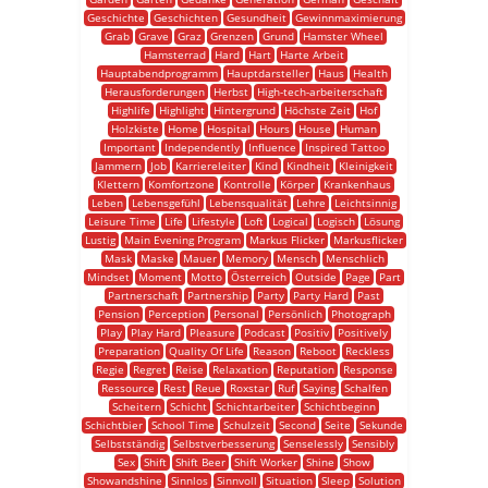
Geschichte
Geschichten
Gesundheit
Gewinnmaximierung
Grab
Grave
Graz
Grenzen
Grund
Hamster Wheel
Hamsterrad
Hard
Hart
Harte Arbeit
Hauptabendprogramm
Hauptdarsteller
Haus
Health
Herausforderungen
Herbst
High-tech-arbeiterschaft
Highlife
Highlight
Hintergrund
Höchste Zeit
Hof
Holzkiste
Home
Hospital
Hours
House
Human
Important
Independently
Influence
Inspired Tattoo
Jammern
Job
Karriereleiter
Kind
Kindheit
Kleinigkeit
Klettern
Komfortzone
Kontrolle
Körper
Krankenhaus
Leben
Lebensgefühl
Lebensqualität
Lehre
Leichtsinnig
Leisure Time
Life
Lifestyle
Loft
Logical
Logisch
Lösung
Lustig
Main Evening Program
Markus Flicker
Markusflicker
Mask
Maske
Mauer
Memory
Mensch
Menschlich
Mindset
Moment
Motto
Österreich
Outside
Page
Part
Partnerschaft
Partnership
Party
Party Hard
Past
Pension
Perception
Personal
Persönlich
Photograph
Play
Play Hard
Pleasure
Podcast
Positiv
Positively
Preparation
Quality Of Life
Reason
Reboot
Reckless
Regie
Regret
Reise
Relaxation
Reputation
Response
Ressource
Rest
Reue
Roxstar
Ruf
Saying
Schalfen
Scheitern
Schicht
Schichtarbeiter
Schichtbeginn
Schichtbier
School Time
Schulzeit
Second
Seite
Sekunde
Selbstständig
Selbstverbesserung
Senselessly
Sensibly
Sex
Shift
Shift Beer
Shift Worker
Shine
Show
Showandshine
Sinnlos
Sinnvoll
Situation
Sleep
Solution