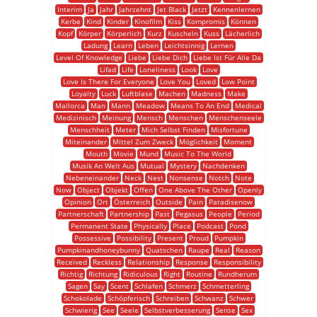
Interim
Ja
Jahr
Jahrzehnt
Jet Black
Jetzt
Kennenlernen
Kerbe
Kind
Kinder
Kinofilm
Kiss
Kompromis
Können
Kopf
Körper
Körperlich
Kurz
Kuscheln
Kuss
Lächerlich
Ladung
Learn
Leben
Leichtsinnig
Lernen
Level Of Knowledge
Liebe
Liebe Dich
Liebe Ist Für Alle Da
Lifad
Life
Loneliness
Look
Love
Love Is There For Everyone
Love You
Loved
Low Point
Loyalty
Luck
Luftblase
Machen
Madness
Make
Mallorca
Man
Mann
Meadow
Means To An End
Medical
Medizinisch
Meinung
Mensch
Menschen
Menschenseele
Menschheit
Meter
Mich Selbst Finden
Misfortune
Miteinander
Mittel Zum Zweck
Möglichkeit
Moment
Mouth
Movie
Mund
Music To The World
Musik An Welt Aus
Mutual
Mystery
Nachdenken
Nebeneinander
Neck
Nest
Nonsense
Notch
Note
Now
Object
Objekt
Offen
One Above The Other
Openly
Opinion
Ort
Österreich
Outside
Pain
Paradisenow
Partnerschaft
Partnership
Past
Pegasus
People
Period
Permanent State
Physically
Place
Podcast
Pond
Possessive
Possibility
Present
Proud
Pumpkin
Pumpkinandhoneybunny
Quatschen
Raupe
Real
Reason
Received
Reckless
Relationship
Response
Responsibility
Richtig
Richtung
Ridiculous
Right
Routine
Rundherum
Sagen
Say
Scent
Schlafen
Schmerz
Schmetterling
Schokolade
Schöpferisch
Schreiben
Schwanz
Schwer
Schwierig
See
Seele
Selbstverbesserung
Sense
Sex