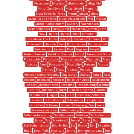
Misstrauen
Mistakes
Miteinander
Mitgefühl
Mittel Zum Zweck
Möglichkeit
Moment
Most Powerful Force
Mouth
Movie
Mund
Music To The World
Musik An Welt Aus
Mut
Mutual
Mutual Complement
Mystery
Nachdenken
Nebeneinander
Neck
Nest
Nonsense
Notch
Note
Now
Object
Objekt
Offen
Offenheit
One Above The Other
Openly
Openness
Opinion
Ort
Österreich
Outside
Pain
Paradisenow
Partnerschaft
Partnership
Passion
Past
Pegasus
People
Perfect Partner
Perfekter Partner
Period
Permanent State
Philosophie
Philosophy
Physical Loyalty
Physically
Place
Podcast
Pond
Possessive
Possibility
Present
Process
Promise
Proud
Prozess
Pumpkin
Pumpkinandhoneybunny
Quatschen
Quotes
Raupe
Real
Reason
Received
Reckless
Reise Der Liebe
Relationship
Respect
Respektieren
Response
Responsibility
Richtig
Richtung
Ridiculous
Right
Risiken Eingehen
Routine
Rundherum
Sagen
Say
Scent
Schätzen
Schlafen
Schmerz
Schmetterling
Schokolade
Schöpferisch
Schreiben
Schwanz
Schwer
Schwierig
See
Seele
Seelenverwandter
Selbstfindung
Selbstreflexion
Selbstverbesserung
Self-discovery
Self-love
Self-reflection
Sense
Sex
Sexationell
Sexual
Shine
Short
Sich Selbst Lieben
Side By Side
Sie
Simple
Sinn
Situation
Sleep
Small Talk
Smalltalk
Sonne
Sonnenuntergang
Soul