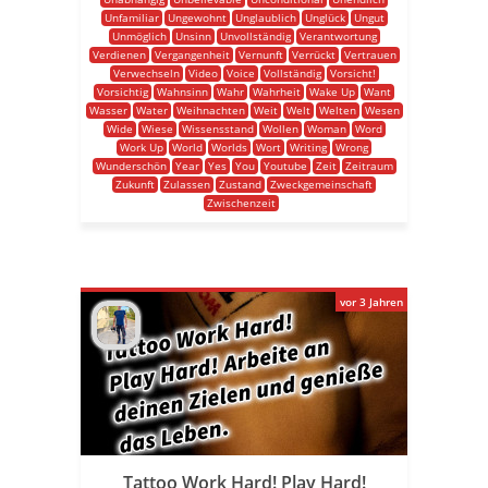
Unfamiliar
Ungewohnt
Unglaublich
Unglück
Ungut
Unmöglich
Unsinn
Unvollständig
Verantwortung
Verdienen
Vergangenheit
Vernunft
Verrückt
Vertrauen
Verwechseln
Video
Voice
Vollständig
Vorsicht!
Vorsichtig
Wahnsinn
Wahr
Wahrheit
Wake Up
Want
Wasser
Water
Weihnachten
Weit
Welt
Welten
Wesen
Wide
Wiese
Wissensstand
Wollen
Woman
Word
Work Up
World
Worlds
Wort
Writing
Wrong
Wunderschön
Year
Yes
You
Youtube
Zeit
Zeitraum
Zukunft
Zulassen
Zustand
Zweckgemeinschaft
Zwischenzeit
vor 3 Jahren
Tattoo Work Hard! Play Hard!