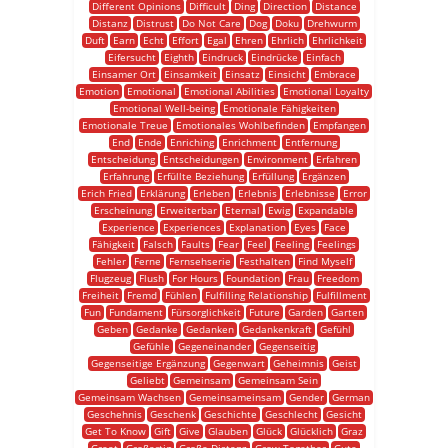
Different Opinions
Difficult
Ding
Direction
Distance
Distanz
Distrust
Do Not Care
Dog
Doku
Drehwurm
Duft
Earn
Echt
Effort
Egal
Ehren
Ehrlich
Ehrlichkeit
Eifersucht
Eighth
Eindruck
Eindrücke
Einfach
Einsamer Ort
Einsamkeit
Einsatz
Einsicht
Embrace
Emotion
Emotional
Emotional Abilities
Emotional Loyalty
Emotional Well-being
Emotionale Fähigkeiten
Emotionale Treue
Emotionales Wohlbefinden
Empfangen
End
Ende
Enriching
Enrichment
Entfernung
Entscheidung
Entscheidungen
Environment
Erfahren
Erfahrung
Erfüllte Beziehung
Erfüllung
Ergänzen
Erich Fried
Erklärung
Erleben
Erlebnis
Erlebnisse
Error
Erscheinung
Erweiterbar
Eternal
Ewig
Expandable
Experience
Experiences
Explanation
Eyes
Face
Fähigkeit
Falsch
Faults
Fear
Feel
Feeling
Feelings
Fehler
Ferne
Fernsehserie
Festhalten
Find Myself
Flugzeug
Flush
For Hours
Foundation
Frau
Freedom
Freiheit
Fremd
Fühlen
Fulfilling Relationship
Fulfillment
Fun
Fundament
Fürsorglichkeit
Future
Garden
Garten
Geben
Gedanke
Gedanken
Gedankenkraft
Gefühl
Gefühle
Gegeneinander
Gegenseitig
Gegenseitige Ergänzung
Gegenwart
Geheimnis
Geist
Geliebt
Gemeinsam
Gemeinsam Sein
Gemeinsam Wachsen
Gemeinsameinsam
Gender
German
Geschehnis
Geschenk
Geschichte
Geschlecht
Gesicht
Get To Know
Gift
Give
Glauben
Glück
Glücklich
Graz