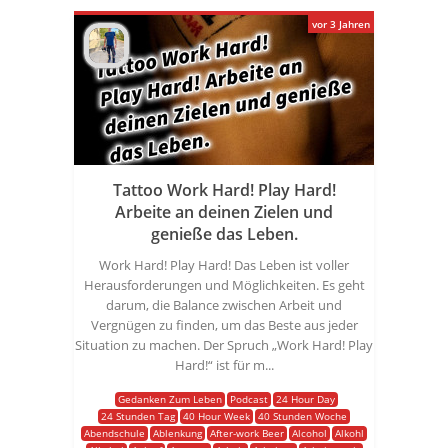
vor 3 Jahren
Tattoo Work Hard! Play Hard!
Arbeite an deinen Zielen und
genieße das Leben.
Work Hard! Play Hard! Das Leben ist voller
Herausforderungen und Möglichkeiten. Es geht
darum, die Balance zwischen Arbeit und
Vergnügen zu finden, um das Beste aus jeder
Situation zu machen. Der Spruch „Work Hard! Play
Hard!“ ist für m...
Gedanken Zum Leben
Podcast
24 Hour Day
24 Stunden Tag
40 Hour Week
40 Stunden Woche
Abendschule
Ablenkung
After-work Beer
Alcohol
Alkohl