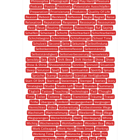
Philosophie
Photograph
Play
Play Hard
Pleasure
Podcast
Positiv
Positively
Potenziale Ausschöpfen
Preparation
Priorisierung
Produktiv
Quality Of Life
Reason
Reboot
Reckless
Reflexion
Regie
Regret
Reise
Relaxation
Reputation
Response
Ressource
Ressourcen
Rest
Reue
Routine
Roxstar
Rückschläge
Ruf
Saying
Schalfen
Scheitern
Schicht
Schichtarbeit
Schichtarbeiter
Schichtbeginn
Schichtbier
Schlafmangel
School Time
Schulzeit
Second
Seite
Sekunde
Selbstfindung
Selbstkenntnis
Selbstreflexion
Selbstständig
Selbstständigkeit
Selbstverbesserung
Senselessly
Sensibly
Sex
Shift
Shift Beer
Shift Worker
Shine
Show
Show & Shine
Showandshine
Sinnlos
Sinnvoll
Situation
Sleep
Solution
Spaß
Spät
Spiritualität
Spotify
Spruch
Sprüche
Stamp
Standard
Ständige Verfügbarkeit
Start Of Shift
Start-up
Steiermark
Stempel
Stories
Story
Strategien
Studio
Studio Loft
Stun
Stunden
Summary
Täglich
Tattoo
Teaching
Technologie
Teil
Thought
Time
Toilet
Toilette
Train
Transition
Träume
Travel
Trifle
Übergang
Umfeld
Vergangenheit
Vergnügen
Vernichten
Video
Vorbereitung
Vorbestimmte Wege
Wachstum
Wahrnehmung
Wall
Weekend
Weg
Wege
Wegsprengen
Weiterbildung
Welt
Werdegang
Whine
Wichtig
Wochenende
Wohlbefinden
Wooden Box
Work
Work Colleague
Work Hard
Work Smart
Working
Working Time
World
Wünsche
Yang
Yard
Yin
Yin Und Yang
Yolo
Youtube
Zeit
Ziel
Ziele