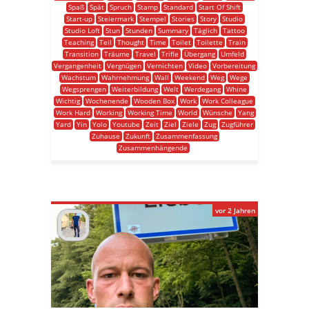
Spaß
Spät
Spruch
Stamp
Standard
Start Of Shift
Start-up
Steiermark
Stempel
Stories
Story
Studio
Studio Loft
Stun
Stunden
Summary
Täglich
Tattoo
Teaching
Teil
Thought
Time
Toilet
Toilette
Train
Transition
Träume
Travel
Trifle
Übergang
Umfeld
Vergangenheit
Vergnügen
Vernichten
Video
Vorbereitung
Wachstum
Wahrnehmung
Wall
Weekend
Weg
Wege
Wegsprengen
Weiterbildung
Welt
Werdegang
Whine
Wichtig
Wochenende
Wooden Box
Work
Work Colleague
Work Hard
Working
Working Time
World
Wünsche
Yang
Yard
Yin
Yolo
Youtube
Zeit
Ziel
Ziele
Zug
Zugführer
Zuhause
Zukunft
Zusammenfassung
Zusammenhängende
vor 2 Jahren