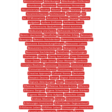
#minimalismus
Ablenkungen
Ablenkungen Entfernen
Abundance
Aktivitäten
Aktivitäten Vermeiden
Aktualisierung
Alcohol
Alkohol
Alltag
Analyse
Ängste
Annehmlichkeiten
Architecture
Architektur
Art
Art Of Minimalism
Articulate Desires
Aspekt
Aspekte
Aufgaben
äußere Einflüsse
Authentic Needs
Authentische Bedürfnisse
Avoid Activities
Bedeutung Und Zweck
Befreiende Erfahrung
Bereits überlastet
Berufliche
Beruflicher Erfolg
Betonung
Bewegung
Bewusst Nachdenken
Bewusste Entscheidungen
Bewusste Entscheidungsfindung
Bewusster Leben
Bewusstere Entscheidungen
Bewusstes Leben
Bewusstes Nachdenken
Beziehung
Beziehungen
Challenges
Clarity
Clarity And Calm
Clear Direction
Clear Goals
Clear Sense
Clear Wording
Comforts
Complex Routines
Conscious Decisions
Conscious Living
Consumption Behavior
Continuous Updating
Creative Approach
Cultural Norms
Declutter
Deepest Desires
Design
Digital Distractions
Digitale Ablenkungen
Dinge
Dissatisfaction
Effektive Methode
Effektive Not-to-do-liste
Effizienz
Effizienz Steigern
Eigene Schwächen
Eigene Stärken
Eigenes Werte
Eine Aufgabe
Einfaches Leben
Endlose Meetings
Energie
Entrümpeln
Erfahrungen Investieren
Erfrischender Gegenentwurf
Erfüllteres Leben
Erfülltes Leben
Erinnerungen Investieren
Erstellung
Essentials
Everyday Life
Excess