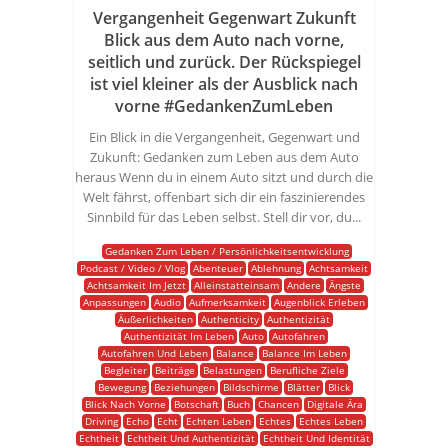
Vergangenheit Gegenwart Zukunft
Blick aus dem Auto nach vorne,
seitlich und zurück. Der Rückspiegel
ist viel kleiner als der Ausblick nach
vorne #GedankenZumLeben
Ein Blick in die Vergangenheit, Gegenwart und
Zukunft: Gedanken zum Leben aus dem Auto
heraus Wenn du in einem Auto sitzt und durch die
Welt fährst, offenbart sich dir ein faszinierendes
Sinnbild für das Leben selbst. Stell dir vor, du...
Gedanken Zum Leben / Persönlichkeitsentwicklung
Podcast / Video / Vlog
Abenteuer
Ablehnung
Achtsamkeit
Achtsamkeit Im Jetzt
Alleinstatteinsam
Andere
Ängste
Anpassungen
Audio
Aufmerksamkeit
Augenblick Erleben
Äußerlichkeiten
Authenticity
Authentizität
Authentizität Im Leben
Auto
Autofahren
Autofahren Und Leben
Balance
Balance Im Leben
Begleiter
Beiträge
Belastungen
Berufliche Ziele
Bewegung
Beziehungen
Bildschirme
Blätter
Blick
Blick Nach Vorne
Botschaft
Buch
Chancen
Digitale Ära
Driving
Echo
Echt
Echten Leben
Echtes
Echtes Leben
Echtheit
Echtheit Und Authentizität
Echtheit Und Identität