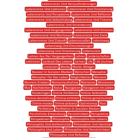
Lebensreise Und Herausforderungen
Lebensreise Und Lektionen
Lebensreise Und Orientierung
Lebensreise Und Perspektive
Lebensreise Und Reflexion
Lebensreise Und Selbstfindung
Lebensreise Und Träume
Lebensreise Und Veränderung
Lebensreise Und Vergangenheit
Lebensreise Und Visionen
Lebensreise Und Wachstum
Lebensreise Und Ziele
Lebensreise Und Zukunft
Lebensstraßen
Lebensweg
Lebensweg Und Entscheidungen
Lebensweg Und Orientierung
Lebensziele
Lehren Aus Der Vergangenheit
Lehrer
Leidenschaften
Lektionen
Lenkrad Des Lebens
Lernen
Life
Life Journey
Loslassen
Maske
Maske Ablegen
Masken In Sozialen Medien
Menschen
Metapher
Metapher Für Das Leben
Möglichkeiten
Moment
Moment Erleben
Momentaufnahme
Momente
Momenten
Mut
Nachdenken
Natur
Navigation
Navigation Im Leben
Niederlagen
Online Perfektion
Online Selbstbild
Online-darstellung
Online-echtheit
Online-gemeinschaft
Online-maske
Online-präsenz
Optimismus
Past
Perfektion
Perfektion In Sozialen Medien
Persönliche Entwicklung
Persönlichkeit
Perspektive
Perspektiven
Philosophie
Philosophie Des Lebens
Philosophie Und Authentizität
Philosophie Und Identität
Philosophie Und Leben
Philosophie Und Persönlichkeit
Philosophie Und Reflexion