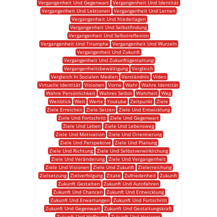
Vergangenheit Und Gegenwart
Vergangenheit Und Identität
Vergangenheit Und Lektionen
Vergangenheit Und Lernen
Vergangenheit Und Niederlagen
Vergangenheit Und Selbstfindung
Vergangenheit Und Selbstreflexion
Vergangenheit Und Triumphe
Vergangenheit Und Wurzeln
Vergangenheit Und Zukunft
Vergangenheit Und Zukunftsgestaltung
Vergangenheitsbewältigung
Vergleich
Vergleich In Sozialen Medien
Verständnis
Video
Virtuelle Identität
Visionen
Vorne
Wahr
Wahre Identität
Wahre Persönlichkeit
Wahres Selbst
Wahrheit
Weg
Weitblick
Welt
Werte
Youtube
Zeitpunkt
Ziele
Ziele Erreichen
Ziele Setzen
Ziele Und Entwicklung
Ziele Und Fortschritt
Ziele Und Gegenwart
Ziele Und Leben
Ziele Und Lebensweg
Ziele Und Motivation
Ziele Und Orientierung
Ziele Und Perspektive
Ziele Und Planung
Ziele Und Richtung
Ziele Und Selbstverwirklichung
Ziele Und Veränderung
Ziele Und Vergangenheit
Ziele Und Visionen
Ziele Und Zukunft
Zielerreichung
Zielsetzung
Zielverfolgung
Zitate
Zufriedenheit
Zukunft
Zukunft Gestalten
Zukunft Und Autofahren
Zukunft Und Chancen
Zukunft Und Entwicklung
Zukunft Und Erwartungen
Zukunft Und Fortschritt
Zukunft Und Gegenwart
Zukunft Und Gestaltungskraft
Zukunft Und Hoffnung
Zukunft Und Horizont