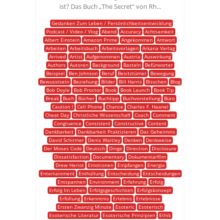
ist? Das Buch „The Secret“ von Rh...
Gedanken Zum Leben / Persönlichkeitsentwicklung
Podcast / Video / Vlog
Abend
Accuracy
Achtsamkeit
Albert Einstein
Amazon Prime
Angekommen
Antwort
Arbeiten
Arbeitsbuch
Arbeitsvorlagen
Arkana Verlag
Arrived
Artist
Aufgenommen
Austria
Auswirkung
Authors
Autoren
Background
Basteln
Befürworter
Beispiel
Ben Johnson
Beruf
Besitztümer
Bewegung
Bewusstsein
Beziehung
Bilder
Bill Harris
Bisschen
Blog
Bob Doyle
Bob Proctor
Book
Book Launch
Book Tip
Break
Buch
Bücher
Buchtipp
Buchvorstellung
Büro
Caution !
Cell Phone
Chance
Charles F. Haanel
Cheat Day
Christliche Wissenschaft
Coach
Comment
Congruence
Consistent
Constructive
Content
Dankbarkeit
Dankbarkeit Praktizieren
Das Geheimnis
David Schirmer
Denis Waitley
Denken
Denkweise
Der Moses Code
Deutsch
Dinge
Direction
Disclosure
Dissatisfaction
Documentary
Dokumentarfilm
Drew Heriot
Emotionen
Empfangen
Energie
Entertainment
Enthüllung
Entscheidung
Entscheidungen
Entspannen
Environment
Erfahrung
Erfolg
Erfolg Im Leben
Erfolgsgeschichten
Erfolgskonzept
Erfüllung
Erkenntnis
Erlebnis
Erlebnisse
Ersten Zwanzig Minute
Esoteric
Esoterisch
Esoterische Literatur
Esoterische Prinzipien
Ethik