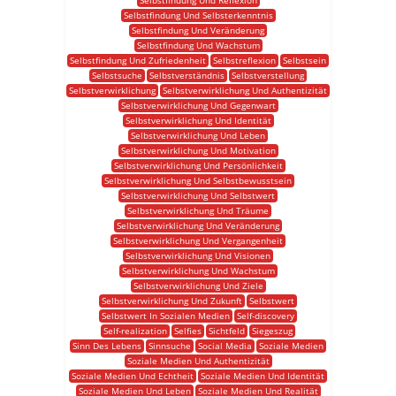
Selbstfindung Und Reflexion
Selbstfindung Und Selbsterkenntnis
Selbstfindung Und Veränderung
Selbstfindung Und Wachstum
Selbstfindung Und Zufriedenheit
Selbstreflexion
Selbstsein
Selbstsuche
Selbstverständnis
Selbstverstellung
Selbstverwirklichung
Selbstverwirklichung Und Authentizität
Selbstverwirklichung Und Gegenwart
Selbstverwirklichung Und Identität
Selbstverwirklichung Und Leben
Selbstverwirklichung Und Motivation
Selbstverwirklichung Und Persönlichkeit
Selbstverwirklichung Und Selbstbewusstsein
Selbstverwirklichung Und Selbstwert
Selbstverwirklichung Und Träume
Selbstverwirklichung Und Veränderung
Selbstverwirklichung Und Vergangenheit
Selbstverwirklichung Und Visionen
Selbstverwirklichung Und Wachstum
Selbstverwirklichung Und Ziele
Selbstverwirklichung Und Zukunft
Selbstwert
Selbstwert In Sozialen Medien
Self-discovery
Self-realization
Selfies
Sichtfeld
Siegeszug
Sinn Des Lebens
Sinnsuche
Social Media
Soziale Medien
Soziale Medien Und Authentizität
Soziale Medien Und Echtheit
Soziale Medien Und Identität
Soziale Medien Und Leben
Soziale Medien Und Realität