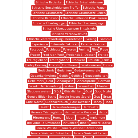
Ethische Bedenken
Ethische Entscheidungen
Ethische Entscheidungen Treffen
Ethische Fragen
Ethische Grundsätze
Ethische Grundsätze Leben
Ethische Reflexion
Ethische Reflexion Praktizieren
Ethische Überlegungen
Ethische Überzeugungen
Ethische Überzeugungen Entwickeln
Ethische Verantwortung
Ethische Verantwortung übernehmen
Evening
Example
Experience
Externale Faktoren
Externe Faktoren
Facebook
Fachleute
Faktoren
Feeling
Film
Frage
Fragen
Fred Alan Wolf
Frederick E. Dodson
Freitag
Freitag Abend
Freitagabend
Frequenz
Freunde
Friday
Friday Evening
Friends
Fulfillment
Funktionieren
Future
Gedächtnis
Gedanken
Gedankenenergie
Gedankenhygiene
Gefühl
Gefühle
Gegebenheiten
Geheimnis
Geld
Genauigkeit
Generalprobe
German
Gesetz Der Anziehung
Gestern
Gesundheit
Glauben
Glaubenssystem
Glück
Glücklichkeit
Goal
Good Night
Google Bilder Suche
Google Images Search
Graz
Great
Gute Nacht
Gutenachtbuch
Hale Dwoskin
Handy
Head
Health
Herausforderungen
Herdplatte
Hermes Trismegistos
Hermetische Gesetze
Heute
Hintergrund
Human
Ideen
Impact
Implement
Individuelle Umstände
Influencer
Inhalt
Innere Stärke
Innere Weisheit
Innere Weisheit Anwenden
Innere Weisheit Entwickeln
Innere Weisheit Leben