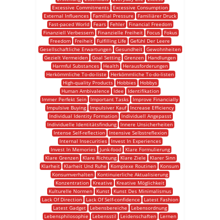
Excessive Commitments
Excessive Consumption
External Influences
Familial Pressure
Familiärer Druck
Fast-paced World
Fears
Fehler
Financial Freedom
Finanziell Verbessern
Finanzielle Freiheit
Focus
Fokus
Freedom
Freiheit
Fulfilling Life
Gefühl Der Leere
Gesellschaftliche Erwartungen
Gesundheit
Gewohnheiten
Gezielt Vermeiden
Goal Setting
Grenzen
Handlungen
Harmful Substances
Health
Herausforderungen
Herkömmliche To-do-liste
Herkömmliche To-do-listen
High-quality Products
Hobbies
Hobbys
Human Ambivalence
Idee
Identifikation
Immer Perfekt Sein
Important Tasks
Improve Financially
Impulsive Buying
Impulsiver Kauf
Increase Efficiency
Individual Identity Formation
Individuell Angepasst
Individuelle Identitätsfindung
Innere Unsicherheiten
Intense Self-reflection
Intensive Selbstreflexion
Internal Insecurities
Invest In Experiences
Invest In Memories
Junk-food
Klare Formulierung
Klare Grenzen
Klare Richtung
Klare Ziele
Klarer Sinn
Klarheit
Klarheit Und Ruhe
Komplexe Routinen
Konsum
Konsumverhalten
Kontinuierliche Aktualisierung
Konzentration
Kreative
Kreative Möglichkeit
Kulturelle Normen
Kunst
Kunst Des Minimalismus
Lack Of Direction
Lack Of Self-confidence
Latest Fashion
Latest Gadget
Lebensbereiche
Lebensordnung
Lebensphilosophie
Lebensstil
Leidenschaften
Lernen