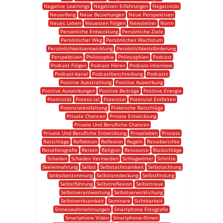
Negative Learnings
Negativen Erfahrungen
Negativität
Neuanfang
Neue Beziehungen
Neue Perspektiven
Neues Leben
Neuesten Folgen
Newsletter
Norm
Persönliche Entwicklung
Persönliche Ziele
Persönlicher Weg
Persönliches Wachstum
Persönlichkeitsentwicklung
Persönlichkeitsförderung
Perspektiven
Philosophie
Philosophien
Podcast
Podcast Folgen
Podcast Hören
Podcast-interview
Podcast-kanal
Podcastbeschreibung
Podcasts
Positive Ausstrahlung
Positive Auswirkung
Positive Auswirkungen
Positive Beiträge
Positive Energie
Positivität
Potenz-ial
Potenzial
Potenzial Entfalten
Potenzialentfaltung
Praktische Ratschläge
Private Chancen
Private Entwicklung
Private Und Berufliche Chancen
Private Und Berufliche Entwicklung
Privatleben
Prozess
Ratschläge
Reflektion
Reflexion
Regeln
Reiseberichte
Reisefotografie
Reisen
Religion
Ressource
Rückschläge
Schaden
Schaden Vermeiden
Schlagwörter
Schritte
Seelennahrung
Selbst
Selbstachtsamkeit
Selbstachtung
Selbstbestimmung
Selbstentdeckung
Selbstfindung
Selbstführung
Selbstreflexion
Selbsttreue
Selbstverantwortung
Selbstverwirklichung
Selbstwirksamkeit
Seminare
Sichtbarkeit
Sinneswahrnehmungen
Smartphone Fotografie
Smartphone Video
Smartphone-filmen