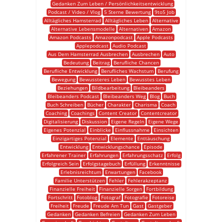
Gedanken Zum Leben / Persönlichkeitsentwicklung
Podcast / Video / Vlog
5 Sterne Bewertung
9to5 Job
Alltägliches Hamsterrad
Alltägliches Leben
Alternative
Alternative Lebensmodelle
Alternativen
Amazon
Amazon Podcasts
Amazonpodcast
Apple Podcasts
Applepodcast
Audio Podcast
Aus Dem Hamsterrad Ausbrechen
Ausbrechen
Auto
Bedeutung
Beitrag
Berufliche Chancen
Berufliche Entwicklung
Berufliches Wachstum
Berufung
Bewegung
Bewussteres Leben
Bewusstes Leben
Beziehungen
Bildbearbeitung
Bleibeanders
Bleibeanders Podcast
Bleibeanders Weg
Blog
Buch
Buch Schreiben
Bücher
Charakter
Charisma
Coach
Coaching
Coachings
Content Creator
Contentcreator
Digitalisierung
Diskussion
Eigene Regeln
Eigene Wege
Eigenes Potenzial
Einblicke
Einflussnahme
Einsichten
Einzigartiges Potenzial
Elemente
Enttäuschung
Entwicklung
Entwicklungschance
Episode
Erfahrener Trainer
Erfahrungen
Erfahrungsschatz
Erfolg
Erfolgreich Sein
Erfolgstagebuch
Erfüllung
Erkenntnisse
Erlebnisreichtum
Erwartungen
Facebook
Familie Unterstützen
Fehler
Fehlerakzeptanz
Finanzielle Freiheit
Finanzielle Sorgen
Fortbildung
Fortschritt
Fotoblog
Fotograf
Fotografie
Fotoreise
Freiheit
Freude
Freude Am Tun
Gast
Gastgeber
Gedanken
Gedanken Befreien
Gedanken Zum Leben