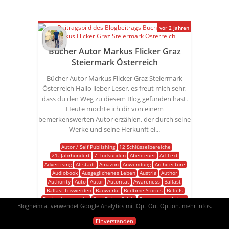
vor 2 Jahren
Bücher Autor Markus Flicker Graz
Steiermark Österreich
Bücher Autor Markus Flicker Graz Steiermark
Österreich Hallo lieber Leser, es freut mich sehr,
dass du den Weg zu diesem Blog gefunden hast.
Heute möchte ich dir von einem
bemerkenswerten Autor erzählen, der durch seine
Werke und seine Herkunft ei...
Autor / Self Publishing
12 Schlüsselbereiche
21. Jahrhundert
7 Todsünden
Abenteuer
Ad Text
Advertising
Altstadt
Amazon
Anwendung
Architecture
Audiobook
Ausgeglichenes Leben
Austria
Author
Authority
Auto
Autor
Autorität
Awareness
Ballast
Ballast Loswerden
Bauwerke
Bedtime Stories
Beliefs
Beobachtungsgabe
Beruflicher Erfolg
Bewussteres Leben
Blogheim.at verwendet Google Analytics mit Opt-Out Option.
mehr Infos.
Bewusstes Leben
Bewusstsein
Blog
Book Purchase
Books
Breite Palette
Breite Palette Von Themen
Bücher
Einverstanden
Bücherkauf
Business
Camping
Campingausflüge