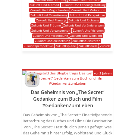
Zukunft Und Klarheit
Zukunft Und Lebensgestaltung
Zukunft Und Möglichkeiten
Zukunft Und Motivation
Zukunft Und Orientierung
Zukunft Und Perspektive
Zukunft Und Planung
Zukunft Und Richtung
Zukunft Und Träume
Zukunft Und Veränderungen
Zukunft Und Vergangenheit
Zukunft Und Visionen
Zukunft Und Wegfindung
Zukunft Und Weitsicht
Zukunft Und Zielsetzung
Zukunftsaussichten
Zukunftsperspektive
Zukunftspläne
Zukunftsziele
Zurück
vor 2 Jahren
Das Geheimnis von „The Secret“
Gedanken zum Buch und Film
#GedankenZumLeben
Das Geheimnis von „The Secret“: Eine tiefgehende
Betrachtung des Buches und Films Die Faszination
von „The Secret“ Hast du dich jemals gefragt, was
das Geheimnis hinter Erfolg, Wohlstand und Glück