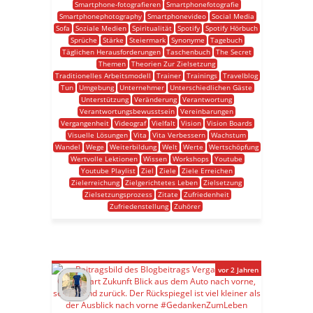
Smartphone-fotografieren
Smartphonefotografie
Smartphonephotography
Smartphonevideo
Social Media
Sofa
Soziale Medien
Spiritualität
Spotify
Spotify Hörbuch
Sprüche
Stärke
Steiermark
Synonyme
Tagebuch
Täglichen Herausforderungen
Taschenbuch
The Secret
Themen
Theorien Zur Zielsetzung
Traditionelles Arbeitsmodell
Trainer
Trainings
Travelblog
Tun
Umgebung
Unternehmer
Unterschiedlichen Gäste
Unterstützung
Veränderung
Verantwortung
Verantwortungsbewusstsein
Vereinbarungen
Vergangenheit
Videograf
Vielfalt
Vision
Vision Boards
Visuelle Lösungen
Vita
Vita Verbessern
Wachstum
Wandel
Wege
Weiterbildung
Welt
Werte
Wertschöpfung
Wertvolle Lektionen
Wissen
Workshops
Youtube
Youtube Playlist
Ziel
Ziele
Ziele Erreichen
Zielerreichung
Zielgerichtetes Leben
Zielsetzung
Zielsetzungsprozess
Zitate
Zufriedenheit
Zufriedenstellung
Zuhörer
vor 2 Jahren