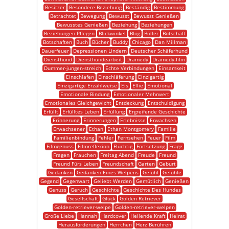
Besitzer
Besondere Beziehung
Beständig
Bestimmung
Betrachtet
Bewegung
Bewusst
Bewusst Genießen
Bewusstes Genießen
Beziehung
Beziehungen
Beziehungen Pflegen
Blickwinkel
Blog
Böller
Botschaft
Botschaften
Buch
Bücher
Buddy
Chicago
Dan Millman
Dauerfeuer
Depressionen Lindern
Deutscher Schäferhund
Diensthund
Diensthundearbeit
Dramedy
Dramedy-film
Dummer-jungen-streich
Echte Verbindungen
Einsamkeit
Einschlafen
Einschläferung
Einzigartig
Einzigartige Erzählweise
Eis
Ellie
Emotional
Emotionale Bindung
Emotionaler Mehrwert
Emotionales Gleichgewicht
Entdeckung
Entschuldigung
Erfüllt
Erfülltes Leben
Erfüllung
Ergreifende Geschichte
Erinnerung
Erinnerungen
Erlebnisse
Erwachsen
Erwachsener
Ethan
Ethan Montgomery
Familie
Familienbindung
Fehler
Fernsehen
Feuer
Film
Filmgenuss
Filmreflexion
Flüchtig
Fortsetzung
Frage
Fragen
Frauchen
Freitag Abend
Freude
Freund
Freund Fürs Leben
Freundschaft
Garten
Geburt
Gedanken
Gedanken Eines Welpens
Gefühl
Gefühle
Gegend
Gegenwart
Geliebt Werden
Gemütlich
Genießen
Genuss
Geruch
Geschichte
Geschichte Des Hundes
Gesellschaft
Glück
Golden Retriever
Golden-retriever-welpe
Golden-retriever-welpen
Große Liebe
Hannah
Hardcover
Heilende Kraft
Heirat
Herausforderungen
Herrchen
Herz Berühren