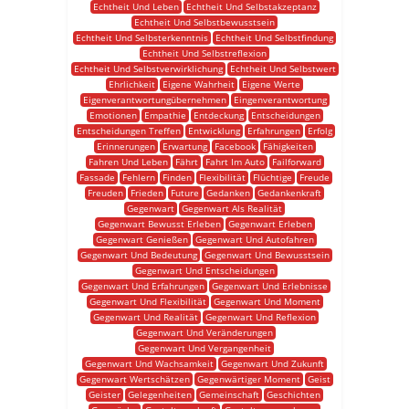
Echtheit Und Leben
Echtheit Und Selbstakzeptanz
Echtheit Und Selbstbewusstsein
Echtheit Und Selbsterkenntnis
Echtheit Und Selbstfindung
Echtheit Und Selbstreflexion
Echtheit Und Selbstverwirklichung
Echtheit Und Selbstwert
Ehrlichkeit
Eigene Wahrheit
Eigene Werte
Eigenverantwortungübernehmen
Eingenverantwortung
Emotionen
Empathie
Entdeckung
Entscheidungen
Entscheidungen Treffen
Entwicklung
Erfahrungen
Erfolg
Erinnerungen
Erwartung
Facebook
Fähigkeiten
Fahren Und Leben
Fährt
Fahrt Im Auto
Failforward
Fassade
Fehlern
Finden
Flexibilität
Flüchtige
Freude
Freuden
Frieden
Future
Gedanken
Gedankenkraft
Gegenwart
Gegenwart Als Realität
Gegenwart Bewusst Erleben
Gegenwart Erleben
Gegenwart Genießen
Gegenwart Und Autofahren
Gegenwart Und Bedeutung
Gegenwart Und Bewusstsein
Gegenwart Und Entscheidungen
Gegenwart Und Erfahrungen
Gegenwart Und Erlebnisse
Gegenwart Und Flexibilität
Gegenwart Und Moment
Gegenwart Und Realität
Gegenwart Und Reflexion
Gegenwart Und Veränderungen
Gegenwart Und Vergangenheit
Gegenwart Und Wachsamkeit
Gegenwart Und Zukunft
Gegenwart Wertschätzen
Gegenwärtiger Moment
Geist
Geister
Gelegenheiten
Gemeinschaft
Geschichten