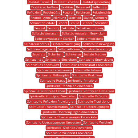
Realität Formen
Realität Schaffen
Realitätsgestaltung
Realitätsschaffung
Realities
Recorded
Reflection
Reflexion
Regelmäßig
Regular
Reichtum
Relationship
Rhonda Byrne
Richtung
Satisfied
Saying
Schmerz
Schönsten Zitate
Schritt
Schuld
Science
Scientist
Second
Security
Sekunde
Selbstbestimmung
Selbstbewusstsein
Selbstbewusstsein Entwickeln
Selbstbewusstsein Stärken
Selbstentwicklung
Selbsterkenntnis
Selbstermächtigung
Selbsthilfe-bewegung
Selbstmanagement
Selbstreflexion
Selbstverbesserung
Separate
Sicherheit
Sichtweise
Soziale Medien
Spiritualität
Spirituelle Einsichten
Spirituelle Entwicklung
Spirituelle Lebenskraft
Spirituelle Lebenskraft Entwickeln
Spirituelle Lebensweise
Spirituelle Lehren
Spirituelle Philosophie
Spirituelle Praktiken
Spirituelle Praxis
Spirituelle Prinzipien
Spirituelle Prinzipien Anwenden
Spirituelle Prinzipien Leben
Spirituelle Prinzipien Umsetzen
Spirituelle Prinzipien Verstehen
Spirituelle Reflexion
Spirituelle Reflexion Praktizieren
Spirituelle Traditionen
Spirituelle Transformation
Spirituelle Überzeugungen
Spirituelle Überzeugungen Anwenden
Spirituelle Überzeugungen Entwickeln
Spirituelle Überzeugungen Umsetzen
Spirituelle Weisheit
Spirituelle Weisheit Anwenden
Spirituelle Weisheit Entwickeln