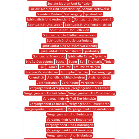
Soziale Medien Und Reflexion
Soziale Medien Und Selbstfindung
Soziale Netzwerke
Sozialen Medien
Spaziergang
Spiritualität
Spiritualität Und Authentizität
Spiritualität Und Identität
Spiritualität Und Leben
Spiritualität Und Persönlichkeit
Spiritualität Und Reflexion
Spiritualität Und Selbstbewusstsein
Spiritualität Und Selbstfindung
Spiritualität Und Selbstverwirklichung
Spiritualität Und Selbstwert
Spirituality
Spirituelle Erkenntnis
Spirituelle Reise
Sprüche
Straße Des Lebens
Suchen
Super
Teil
Thematik
Tiefen
Toll
Trauer
Träume
Träume Verfolgen
Träume Verwirklichen
Triumphe
Twitter
Überzeugungen
Unendlich
Unendliche Möglichkeiten
Unsicherheiten
Veränderungen
Verbindung
Vergangenheit
Vergangenheit Akzeptieren
Vergangenheit Als Lehrer
Vergangenheit Als Leitfaden
Vergangenheit Als Orientierung
Vergangenheit Als Teil Der Identität
Vergangenheit Loslassen
Vergangenheit Reflektieren
Vergangenheit überwinden
Vergangenheit Und Autofahren
Vergangenheit Und Bedeutung
Vergangenheit Und Emotionen
Vergangenheit Und Erfahrungen
Vergangenheit Und Erinnerung
Vergangenheit Und Erlebnisse