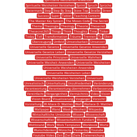
Spirituelle Weisheiten Anwenden
Spirituelle Weisheiten Verstehen
Sprint
Spruch
Sprüche
Steiermark
Step
Step By Step
Stove Top
Straße
Street
Success
Super
Tablet
Teaching Content
The Master Key System
The Moses Code
The Secret
Thema
Theologie
Theology
Theorie
Thesecret
Thesecret365
Things
Think
Thoughts
Time
Tinker
Today
Toll
Transformation
Träume
Trennen
Tv
Üben
Überzeugung
Umfeld
Umsetzbarkeit
Umsetzen
Universelle Gesetze
Universelle Gesetze Anwenden
Universelle Gesetze Leben
Universelle Gesetze Verstehen
Universelle Prinzipien
Universelle Wahrheit
Universelle Weisheit Anwenden
Universelle Weisheiten
Universelle Weisheiten Anwenden
Universelle Weisheiten Leben
Universelle Weisheiten Verstehen
Universum
Unrealistisch
Unterhaltung
Unzufriedenheit
Veränderung
Verantwortung
Verantwortung übernehmen
Verbesserung
Vereinfacht
Vergangenheit
Vermächtnis
Video
Vision
Vision Board
Visualisierung
Vorgänger
Vorsicht!
Vorstellung
W Allace D. Wattles
Wall
Wallace D. Wattles
Wallpaper
Wand
Week
Weisheit
Wikipedia
Wirtschaftliche Umstände
Wissen
Wissenschaft
Wissenschaftler
Wissenschaftlich Fundiert
Woche
Wohlstand
Work
Work Templates
Workbook
Worte
Wunschdenken
Wünsche
Yesterday
Youtube
Youtube Video
Zeit
Ziel
Ziele
Zielerreichung