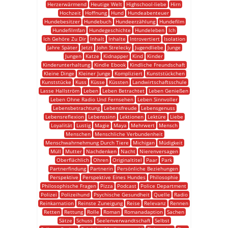
Herzerwärmend
Heutige Welt
Highschool-liebe
Hirn
Hochzeit
Hoffnung
Hund
Hundeabenteuer
Hundebesitzer
Hundebuch
Hundeerzählung
Hundefilm
Hundefilmfan
Hundegeschichte
Hundeleben
Ich
Ich Gehöre Zu Dir
Inhalt
Inhalte
Introvertiert
Isolation
Jahre Später
Jetzt
John Strelecky
Jugendliebe
Junge
Jungen
Katze
Kidnapper
Kind
Kinder
Kinderunterhaltung
Kindle Ebook
Kindliche Freundschaft
Kleine Dinge
Kleiner Junge
Kompliziert
Kunststückchen
Kunststücke
Kuss
Küsse
Küssten
Landwirtschaftsschule
Lasse Hallström
Leben
Leben Betrachtet
Leben Genießen
Leben Ohne Radio Und Fernsehen
Leben Sinnvoller
Lebensbetrachtung
Lebensfreude
Lebensgenuss
Lebensreflexion
Lebenssinn
Lektionen
Lektüre
Liebe
Loyalität
Lustig
Magie
Maya
Mehrwert
Mensch
Menschen
Menschliche Verbundenheit
Menschwahrnehmung Durch Tiere
Michigan
Müdigkeit
Müll
Mutter
Nachdenken
Nacht
Nierenversagen
Oberflächlich
Ohren
Originaltitel
Paar
Park
Partnerfindung
Partnerin
Persönliche Beziehungen
Perspektive
Perspektive Eines Hundes
Philosophie
Philosophische Fragen
Pizza
Podcast
Police Department
Polizei
Polizeihund
Psychische Gesundheit
Quelle
Radio
Reinkarnation
Reinste Zuneigung
Reise
Relevanz
Rennen
Retten
Rettung
Rolle
Roman
Romanadaption
Sachen
Sätze
Schuss
Seelenverwandtschaft
Selbst