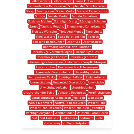
Self-discovery
Self-reflection
Sense Of Emptiness
Sich ändernde Bedürfnisse
Simple Life
Sinn Im Leben
Sleep
Smartphone
Social Media
Societal Expectations
Soziale
Soziale Medien
Soziale Situationen
Sozialen Medien
Ständiger Drang
Ständiges Schauen
Stress
Tägliche Routine
Thoughtless Commitments
Tiefstes Wünsche
Time And Money
Time Limits
Time Wasters
Toxic Relationships
Toxisch
Toxische Beziehungen
Überfluss
Überflüssiges
übermäßig Komplizierte Routinen
übermäßige Verpflichtungen
übermäßiger Besitz
Übermäßiger Konsum
übermäßiger Stress
übermäßiges Fernsehen
Unbedachte Verpflichtungen
Uncertainties
Unerwünschte Ablenkungen
Ungesunde Gewohnheiten
Unhealthy Habits
Unimportant Tasks
Unnötiger Ballast
Unsicherheiten
Unterstützung
Unwanted Distractions
Unwichtige
Unwichtige Aufgaben
Unzufriedenheit
Unzureichender Schlaf
Valuable Resources
Verpflichtungen
Verpflichtungen Reduzieren
Viel Zeit
Weglassen
Wenig Mehrwert
Wertvolle Ressourcen
Wesentliche
Wesentliche Im Leben
Wesentliche Ziele
Wichtige
Wichtige Aufgaben
Wohlbefinden
Wünsche Formulieren
Zeit
Zeit Und Geld
Zeitfresser
Zeitlimits
Ziele
Zielsetzung
Zu Viele Aufgaben