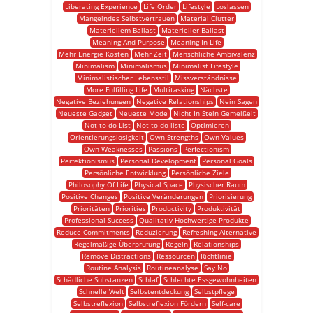
Liberating Experience
Life Order
Lifestyle
Loslassen
Mangelndes Selbstvertrauen
Material Clutter
Materiellem Ballast
Materieller Ballast
Meaning And Purpose
Meaning In Life
Mehr Energie Kosten
Mehr Zeit
Menschliche Ambivalenz
Minimalism
Minimalismus
Minimalist Lifestyle
Minimalistischer Lebensstil
Missverständnisse
More Fulfilling Life
Multitasking
Nächste
Negative Beziehungen
Negative Relationships
Nein Sagen
Neueste Gadget
Neueste Mode
Nicht In Stein Gemeißelt
Not-to-do List
Not-to-do-liste
Optimieren
Orientierungslosigkeit
Own Strengths
Own Values
Own Weaknesses
Passions
Perfectionism
Perfektionismus
Personal Development
Personal Goals
Persönliche Entwicklung
Persönliche Ziele
Philosophy Of Life
Physical Space
Physischer Raum
Positive Changes
Positive Veränderungen
Priorisierung
Prioritäten
Priorities
Productivity
Produktivität
Professional Success
Qualitativ Hochwertige Produkte
Reduce Commitments
Reduzierung
Refreshing Alternative
Regelmäßige Überprüfung
Regeln
Relationships
Remove Distractions
Ressourcen
Richtlinie
Routine Analysis
Routineanalyse
Say No
Schädliche Substanzen
Schlaf
Schlechte Essgewohnheiten
Schnelle Welt
Selbstentdeckung
Selbstpflege
Selbstreflexion
Selbstreflexion Fördern
Self-care