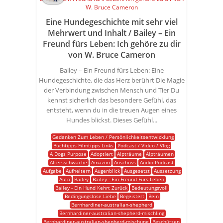
Eine Hundegeschichte mit sehr viel
Mehrwert und Inhalt / Bailey – Ein
Freund fürs Leben: Ich gehöre zu dir
von W. Bruce Cameron
Bailey – Ein Freund fürs Leben: Eine
Hundegeschichte, die das Herz berührt Die Magie
der Verbindung zwischen Mensch und Tier Du
kennst sicherlich das besondere Gefühl, das
entsteht, wenn du in die treuen Augen eines
Hundes blickst. Dieses Gefühl...
Gedanken Zum Leben / Persönlichkeitsentwicklung
Buchtipps Filmtipps Links
Podcast / Video / Vlog
A Dogs Purpose
Adoptiert
Alpträume
Alpträumen
Altersschwäche
Amazon
Anschuss
Audio Podcast
Aufgabe
Aufheitern
Augenblick
Ausgesetzt
Aussetzung
Auto
Bailey
Bailey - Ein Freund Fürs Leben
Bailey - Ein Hund Kehrt Zurück
Bedeutungsvoll
Bedingungslose Liebe
Begeistert
Bein
Bernhardiner-australian-shepherd
Bernhardiner-australian-shepherd-mischling
Bernhardiner-australian-shepherd-mischung
Beschützen