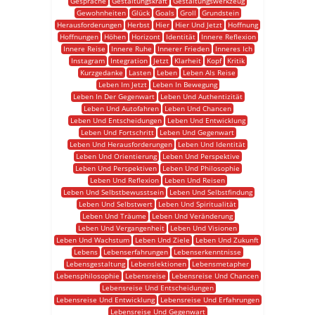
Gespräche
Gestaltungskraft
Gestaltungswerkzeug
Gewohnheiten
Glück
Goals
Groll
Grundstein
Herausforderungen
Herbst
Hier
Hier Und Jetzt
Hoffnung
Hoffnungen
Höhen
Horizont
Identität
Innere Reflexion
Innere Reise
Innere Ruhe
Innerer Frieden
Inneres Ich
Instagram
Integration
Jetzt
Klarheit
Kopf
Kritik
Kurzgedanke
Lasten
Leben
Leben Als Reise
Leben Im Jetzt
Leben In Bewegung
Leben In Der Gegenwart
Leben Und Authentizität
Leben Und Autofahren
Leben Und Chancen
Leben Und Entscheidungen
Leben Und Entwicklung
Leben Und Fortschritt
Leben Und Gegenwart
Leben Und Herausforderungen
Leben Und Identität
Leben Und Orientierung
Leben Und Perspektive
Leben Und Perspektiven
Leben Und Philosophie
Leben Und Reflexion
Leben Und Reisen
Leben Und Selbstbewusstsein
Leben Und Selbstfindung
Leben Und Selbstwert
Leben Und Spiritualität
Leben Und Träume
Leben Und Veränderung
Leben Und Vergangenheit
Leben Und Visionen
Leben Und Wachstum
Leben Und Ziele
Leben Und Zukunft
Lebens
Lebenserfahrungen
Lebenserkenntnisse
Lebensgestaltung
Lebenslektionen
Lebensmetapher
Lebensphilosophie
Lebensreise
Lebensreise Und Chancen
Lebensreise Und Entscheidungen
Lebensreise Und Entwicklung
Lebensreise Und Erfahrungen
Lebensreise Und Gegenwart