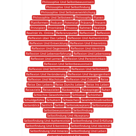
Philosophie Und Selbstbewusstsein
Philosophie Und Selbstfindung
Philosophie Und Selbstverwirklichung
Philosophie Und Selbstwert
Philosophy
Planen
Plattformen
Podcast
Potenzial
Präsenz
Present
Prinzipien
Prioritäten
Prozess
Rahmen
Realität
Realität Vs. Online
Referenzpunkt
Reflection
Reflexion
Reflexion über Das Leben
Reflexion Und Authentizität
Reflexion Und Entwicklung
Reflexion Und Erkenntnis
Reflexion Und Gegenwart
Reflexion Und Identität
Reflexion Und Lebenserfahrung
Reflexion Und Lebensweg
Reflexion Und Lernen
Reflexion Und Persönlichkeit
Reflexion Und Selbstbewusstsein
Reflexion Und Selbstfindung
Reflexion Und Selbstwert
Reflexion Und Veränderung
Reflexion Und Vergangenheit
Reflexion Und Wachstum
Reflexion Und Zukunft
Reise
Reise Des Lebens
Reise Durchs Leben
Reise Ins Leben
Reiseziele
Reisezielen
Rückschläge
Rückspiegel
Ruhen
Schlechte Gewohnheiten
Schlüssel
Schönheit
Schuldgefühle
Schultern
Schwächen
Seiehrlichzudirselbst
Seitenblick
Seitlich
Selbst
Selbstakzeptanz
Selbstanalyse
Selbstbewusstsein
Selbstfindung
Selbstfindung Und Akzeptanz
Selbstfindung Und Authentizität
Selbstfindung Und Erfüllung
Selbstfindung Und Erkenntnis
Selbstfindung Und Identität
Selbstfindung Und Inneres
Selbstfindung Und Leben