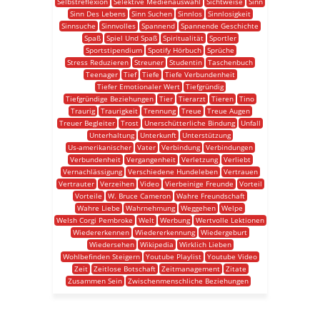
Selbstreflexion
Selektive Medienauswahl
Sichtweise
Sinn
Sinn Des Lebens
Sinn Suchen
Sinnlos
Sinnlosigkeit
Sinnsuche
Sinnvolles
Spannend
Spannende Geschichte
Spaß
Spiel Und Spaß
Spiritualität
Sportler
Sportstipendium
Spotify Hörbuch
Sprüche
Stress Reduzieren
Streuner
Studentin
Taschenbuch
Teenager
Tief
Tiefe
Tiefe Verbundenheit
Tiefer Emotionaler Wert
Tiefgründig
Tiefgründige Beziehungen
Tier
Tierarzt
Tieren
Tino
Traurig
Traurigkeit
Trennung
Treue
Treue Augen
Treuer Begleiter
Trost
Unerschütterliche Bindung
Unfall
Unterhaltung
Unterkunft
Unterstützung
Us-amerikanischer
Vater
Verbindung
Verbindungen
Verbundenheit
Vergangenheit
Verletzung
Verliebt
Vernachlässigung
Verschiedene Hundeleben
Vertrauen
Vertrauter
Verzeihen
Video
Vierbeinige Freunde
Vorteil
Vorteile
W. Bruce Cameron
Wahre Freundschaft
Wahre Liebe
Wahrnehmung
Weggehen
Welpe
Welsh Corgi Pembroke
Welt
Werbung
Wertvolle Lektionen
Wiedererkennen
Wiedererkennung
Wiedergeburt
Wiedersehen
Wikipedia
Wirklich Lieben
Wohlbefinden Steigern
Youtube Playlist
Youtube Video
Zeit
Zeitlose Botschaft
Zeitmanagement
Zitate
Zusammen Sein
Zwischenmenschliche Beziehungen