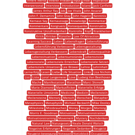
Innere Werte
Innerer Frieden
Input
Insel
Inspiration
Interpersonal
Interview
Introduction
Island
Jack Canfield
James Arthur Ray
Job
Joe Vitale
John Assaraf
John F. Demartini
John Gray
John Hagelin
Kenntnis
Kernaus Say
Kernaussage
Knowledge
Kommentar
Kommentare
Kongruenz
Konsequente
Konstruktiv
Konstruktive Unzufriedenheit
Kontrolle
Kopf
Krankheiten
Kritik
Kritiker
Künstler
Law Of Attraction
Learning Success
Leben
Lebensfragen
Lebensführung
Lebensführung Verbessern
Lebensgestaltung
Lebensgestaltung Verbessern
Lebenskraft
Lebensqualität
Lebenssituation
Lebensumstände
Lebensvision
Lebensziele
Lebensziele Erreichen
Lebensziele Setzen
Lebensziele Umsetzen
Lee Brower
Lehrer
Lehrinhalt
Lernerfolg
Lesen
Liebe
Life Situation
Links
Lisa Nichols
List
Liste
Loral Langemeier
Love
Ludwig Van Beethoven
Mache
Manifestation
Marathon
Marci Shimoff
Marie Diamond
Markusflicker
Materielle Erfolge
Materielle Umstände
Medicine
Medizin
Meilenstein
Meilensteine
Memory
Mensch
Menschen
Metapher
Metaphysics
Metaphysik
Michael Beckwith
Mike Dooley
Milestone
Missbrauchen
Money
Morgen
Morning
Morris E. Goodman
Motivation
Motivationstrainer
Motivationstraining
Movement
Mystery
Nachdenken
Natural Law
Naturgesetz
Neale Donald Walsch
Negative Erfahrungen
Negative Gedanken
Neugeist
Neugeist-bewegung
Notepad
Notizblock
Occupation