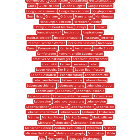
Gemeinschaft
Geschichten
Gestaltung
Gestaltungskraft
Glück
Glücklich Sein
Golden Nuggets
Google Podcasts
Google Rezensionen
Google Rezessionen
Googlepodcast
Gott
Graz
Grenzen
Gründer
Hamsterrad
Handlungen
Handlungen Befreien
Hardcover
Hobby
Hobby Zum Beruf Machen
Hobbys
Ich
Impact
Innovationskraft
Inspiration
Inspirationen
Inspirationskraft
Inspirationsquelle
Instagram
Internet
Internet Sichtbar Werden
Interview Sessions
Inverview
Kanal
Karma-konto
Karriere
Kernthema
Kindle Ebook
Komfortzone
Konventionelle Lebensmuster
Kreativer Selbstständiger
Kreativer Unternehmer
Kreativität
Laufen
Learnings
Leben
Leben Abseits Der Norm
Leben Beeinflussen
Leben Gestalten
Lebensberatung
Lebensbereiche
Lebensentfaltung
Lebensfreude
Lebensführung
Lebensgeschichten
Lebensgestaltung
Lebensinspiration
Lebenskunst
Lebensmut
Lebensphilosophie
Lebensqualität
Lebensqualität Gewinnen
Lebensreise
Lebenssinn
Lebensverbesserung
Lebensvision
Lebensvisionär
Lebensweg
Lebensweisheit
Lebensziele
Lebenszufriedenheit
Lebenszweck
Lektionen
Loslassen
Männer
Markus Flicker
Markus Spenger
Markusflicker
Mehrwert
Menschen
Menschen Befreien
Menschen Helfen
Mentale Gesundheit
Metapher
Mission
Mission Und Vision
Mobilephotography
Motivation
Müde
Mut
Nachdenken
Negative Erfahrungen