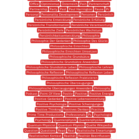
Office
Optimismus
Österreich
Pain
Partnerschaft
Partnership
Party
Past
Paul Harrington
Pause
Pc
Personal
Personality Development
Personen
Persönlich
Persönliche Entwicklung
Persönliche Erfüllung
Persönliche Transformation
Persönliche Verantwortung
Persönliche Ziele
Persönliches Wachstum
Persönlichkeitsentwicklung
Philosophie
Philosophie Der Gedanken
Philosophie Des Glücks
Philosophische Einsichten
Philosophische Einsichten Umsetzen
Philosophische Grundsätze
Philosophische Grundsätze Anwenden
Philosophische Grundsätze Leben
Philosophische Lehren
Philosophische Reflexion
Philosophische Reflexion Leben
Philosophische Reflexion Praktizieren
Philosophische Überzeugungen
Philosophische Überzeugungen Anwenden
Philosophy
Podcast
Point Of View
Positiv
Positive
Positive Energie
Positive Gedanken
Positive Lebenseinstellung
Positive Psychologie
Positive Schwingungen
Positive Thinking
Positives Denken
Practice
Prime Time Productions
Professionals
Ps
Psychologie
Psychology
Quantenphysik
Quantenphysiker
Quantum Physicist
Quantum Physics
Quelle Wikipedia
Question
Questions
Read
Real
Realistische Erwartungen
Realistischen Kontext
Realität
Realität Beeinflussen