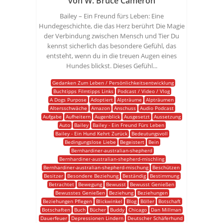
von W. Bruce Cameron
Bailey – Ein Freund fürs Leben: Eine
Hundegeschichte, die das Herz berührt Die Magie
der Verbindung zwischen Mensch und Tier Du
kennst sicherlich das besondere Gefühl, das
entsteht, wenn du in die treuen Augen eines
Hundes blickst. Dieses Gefühl...
Gedanken Zum Leben / Persönlichkeitsentwicklung
Buchtipps Filmtipps Links
Podcast / Video / Vlog
A Dogs Purpose
Adoptiert
Alpträume
Alpträumen
Altersschwäche
Amazon
Anschuss
Audio Podcast
Aufgabe
Aufheitern
Augenblick
Ausgesetzt
Aussetzung
Auto
Bailey
Bailey - Ein Freund Fürs Leben
Bailey - Ein Hund Kehrt Zurück
Bedeutungsvoll
Bedingungslose Liebe
Begeistert
Bein
Bernhardiner-australian-shepherd
Bernhardiner-australian-shepherd-mischling
Bernhardiner-australian-shepherd-mischung
Beschützen
Besitzer
Besondere Beziehung
Beständig
Bestimmung
Betrachtet
Bewegung
Bewusst
Bewusst Genießen
Bewusstes Genießen
Beziehung
Beziehungen
Beziehungen Pflegen
Blickwinkel
Blog
Böller
Botschaft
Botschaften
Buch
Bücher
Buddy
Chicago
Dan Millman
Dauerfeuer
Depressionen Lindern
Deutscher Schäferhund