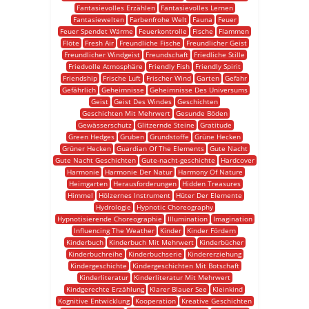
Fantasievolles Erzählen
Fantasievolles Lernen
Fantasiewelten
Farbenfrohe Welt
Fauna
Feuer
Feuer Spendet Wärme
Feuerkontrolle
Fische
Flammen
Flöte
Fresh Air
Freundliche Fische
Freundlicher Geist
Freundlicher Windgeist
Freundschaft
Friedliche Stille
Friedvolle Atmosphäre
Friendly Fish
Friendly Spirit
Friendship
Frische Luft
Frischer Wind
Garten
Gefahr
Gefährlich
Geheimnisse
Geheimnisse Des Universums
Geist
Geist Des Windes
Geschichten
Geschichten Mit Mehrwert
Gesunde Böden
Gewässerschutz
Glitzernde Steine
Gratitude
Green Hedges
Gruben
Grundstoffe
Grüne Hecken
Grüner Hecken
Guardian Of The Elements
Gute Nacht
Gute Nacht Geschichten
Gute-nacht-geschichte
Hardcover
Harmonie
Harmonie Der Natur
Harmony Of Nature
Heimgarten
Herausforderungen
Hidden Treasures
Himmel
Hölzernes Instrument
Hüter Der Elemente
Hydrologie
Hypnotic Choreography
Hypnotisierende Choreographie
Illumination
Imagination
Influencing The Weather
Kinder
Kinder Fördern
Kinderbuch
Kinderbuch Mit Mehrwert
Kinderbücher
Kinderbuchreihe
Kinderbuchserie
Kindererziehung
Kindergeschichte
Kindergeschichten Mit Botschaft
Kinderliteratur
Kinderliteratur Mit Mehrwert
Kindgerechte Erzählung
Klarer Blauer See
Kleinkind
Kognitive Entwicklung
Kooperation
Kreative Geschichten