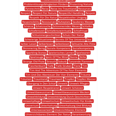
Problemlösungsfähigkeiten Fördern
Protecting Nature
Pyrotechnik
Reise
Reise Ins Traumland
Resources
Respect
Respect For Nature
Respectful Handling
Respekt
Respekt Für Die Natur
Respektvoller Umgang
Responsibility
Ressourcen
Ruheplatz
Sauberes Wasser
Schätze
Schatzsuche
Schimmerndes Wesen
Schlafen
Schlafenszeit
Schlafenszeitrituale
Schlafritual
Schlummergeschichten
Schutz Der Natur
Schwierige Situationen
Secrets Of The Universe
See
Selber Lesen
Selberlesen
Selbstlesen
Seltsame Alte Flöte
Shimmering Being
Soziale Kompetenz
Sozialkompetenz
Sparkling Stones
Spielerisches Lernen
Spielwaren
Spielzeuge
Spirit Of The Wind
Steine
Stille
Strange Old Flute
Strauch
Suburb
Tanzende Flammen
Taschenbuch
Tiefe
Tiefe Gruben
Tiere
Tim
Tim And The Adventure Of The Four Elements
Tim Und Das Abenteuer Der Vier Elemente
Träume
Träumen
Traumland
Traumwelt
Tropfen
Tropfen Wasser
Übergang In Den Schlaf
Umwelt
Umwelt Pflegen
Umwelt Respektieren
Umwelt Schützen
Umweltbewusstsein
Umweltbewusstsein Wecken
Umweltbildung
Umweltbildung Durch Geschichten
Umweltpflege
Umweltschutz
Umweltschutz Für Kinder
Universum
Unterhaltung
Unterhaltung Und Bildung
Unterwasserwelt
Unverzichtbares Element
Unverzichtbares Element Der Natur
Verantwortung