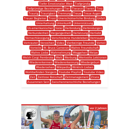
Tiefer Emotionaler Wert
Tiefgründig
Tiefgründige Beziehungen
Tier
Tierarzt
Tieren
Tino
Traurig
Traurigkeit
Trennung
Treue
Treue Augen
Treuer Begleiter
Trost
Unerschütterliche Bindung
Unfall
Unterhaltung
Unterkunft
Unterstützung
Us-amerikanischer
Vater
Verbindung
Verbindungen
Verbundenheit
Vergangenheit
Verletzung
Verliebt
Vernachlässigung
Verschiedene Hundeleben
Vertrauen
Vertrauter
Verzeihen
Video
Vierbeinige Freunde
Vorteil
Vorteile
W. Bruce Cameron
Wahre Freundschaft
Wahre Liebe
Wahrnehmung
Weggehen
Welpe
Welsh Corgi Pembroke
Welt
Werbung
Wertvolle Lektionen
Wiedererkennen
Wiedererkennung
Wiedergeburt
Wiedersehen
Wikipedia
Wirklich Lieben
Wohlbefinden Steigern
Youtube Playlist
Youtube Video
Zeit
Zeitlose Botschaft
Zeitmanagement
Zitate
Zusammen Sein
Zwischenmenschliche Beziehungen
vor 2 Jahren