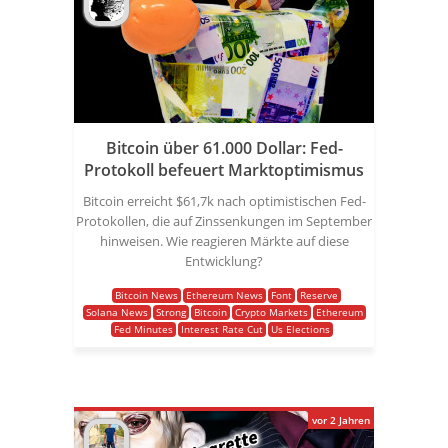
Bitcoin über 61.000 Dollar: Fed-
Protokoll befeuert Marktoptimismus
Bitcoin erreicht $61,7k nach optimistischen Fed-
Protokollen, die auf Zinssenkungen im September
hinweisen. Wie reagieren Märkte auf diese
Entwicklung?
Bitcoin News
Ethereum News
Font
Reserve
Solana News
Strong
Bitcoin
Crypto Markets
Ethereum
Fed Minutes
Interest Rate Cut
Us Elections
vor 2 Jahren