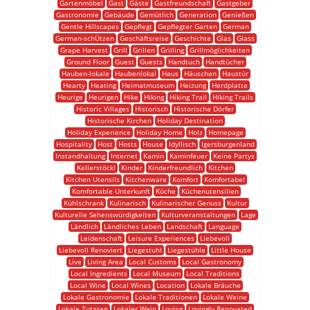
Gartenmöbel
Gast
Gäste
Gastfreundschaft
Gastgeber
Gastronomie
Gebäude
Gemütlich
Generation
Genießen
Gentle Hillscapes
Gepflegt
Gepflegter Garten
German
German-schÜtzen
Geschäftsreise
Geschichte
Glas
Glass
Grape Harvest
Grill
Grillen
Grilling
Grillmöglichkeiten
Ground Floor
Guest
Guests
Handtuch
Handtücher
Hauben-lokale
Haubenlokal
Haus
Häuschen
Haustür
Hearty
Heating
Heimatmuseum
Heizung
Herdplatte
Heurige
Heurigen
Hike
Hiking
Hiking Trail
Hiking Trails
Historic Villages
Historisch
Historische Dörfer
Historische Kirchen
Holiday Destination
Holiday Experience
Holiday Home
Holz
Homepage
Hospitality
Host
Hosts
House
Idyllisch
Igersburgenland
Instandhaltung
Internet
Kamin
Kaminfeuer
Keine Partys
Kellerstöckl
Kinder
Kinderfreundlich
Kitchen
Kitchen Utensils
Kitchenware
Komfort
Komfortabel
Komfortable Unterkunft
Küche
Küchenutensilien
Kühlschrank
Kulinarisch
Kulinarischer Genuss
Kultur
Kulturelle Sehenswürdigkeiten
Kulturveranstaltungen
Lage
Ländlich
Ländliches Leben
Landschaft
Language
Leidenschaft
Leisure Experiences
Liebevoll
Liebevoll Renoviert
Liegestuhl
Liegestühle
Little House
Live
Living Area
Local Customs
Local Gastronomy
Local Ingredients
Local Museum
Local Traditions
Local Wine
Local Wines
Location
Lokale Bräuche
Lokale Gastronomie
Lokale Traditionen
Lokale Weine
Lokale Zutaten
Lokaler Wein
Loving
Lovingly Renovated