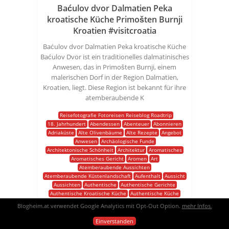
Baćulov dvor Dalmatien Peka
kroatische Küche Primošten Burnji
Kroatien #visitcroatia
Baćulov dvor Dalmatien Peka kroatische Küche
Baćulov Dvor ist ein traditionelles dalmatinisches
Anwesen, das in Primošten Burnji, einem
malerischen Dorf in der Region Dalmatien,
Kroatien, liegt. Diese Region ist bekannt für ihre
atemberaubende K
Reisefotografie Fotoreisen Reiseblog Roadtrip
18. Jahrhundert
Abendessen
Abenteuer
Abonnieren
Adriaküste
Alte Olivenbäume
Alte Rezepte
Angebot
Anwesen
Archäologische Funde
Architektonische Schönheit
Architektur
Aromatisches
Aromatisches Gericht
Aromen
Art
Atemberaubende Aussichten
Atemberaubende Küstenlandschaft
Aufenthalt
Aussicht
Aussichten
Authentische
Authentische Gerichte
Authentische Kroatische Küche
Authentische Küche
Authentische Lebensweise
Blogheim.at verwendet Google Analytics mit Opt-Out Option.
mehr Infos.
Authentisches Dalmatinisches Leben
Authentisches Leben
Authentizität
Auto
Azurblaues Meer
Baćulov
Einverstanden
Baćulov Dvor
Baćulovdvor
Balkan
Bauern
Bauernbetrieb