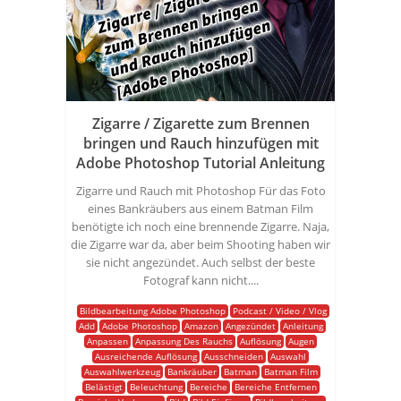
Zigarre / Zigarette zum Brennen
bringen und Rauch hinzufügen mit
Adobe Photoshop Tutorial Anleitung
Zigarre und Rauch mit Photoshop Für das Foto
eines Bankräubers aus einem Batman Film
benötigte ich noch eine brennende Zigarre. Naja,
die Zigarre war da, aber beim Shooting haben wir
sie nicht angezündet. Auch selbst der beste
Fotograf kann nicht....
Bildbearbeitung Adobe Photoshop
Podcast / Video / Vlog
Add
Adobe Photoshop
Amazon
Angezündet
Anleitung
Anpassen
Anpassung Des Rauchs
Auflösung
Augen
Ausreichende Auflösung
Ausschneiden
Auswahl
Auswahlwerkzeug
Bankräuber
Batman
Batman Film
Belästigt
Beleuchtung
Bereiche
Bereiche Entfernen