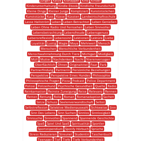
Jungen
Katze
Kidnapper
Kind
Kinder
Kinderunterhaltung
Kindle Ebook
Kindliche Freundschaft
Kleine Dinge
Kleiner Junge
Kompliziert
Kunststückchen
Kunststücke
Kuss
Küsse
Küssten
Landwirtschaftsschule
Lasse Hallström
Leben
Leben Betrachtet
Leben Genießen
Leben Ohne Radio Und Fernsehen
Leben Sinnvoller
Lebensbetrachtung
Lebensfreude
Lebensgenuss
Lebensreflexion
Lebenssinn
Lektionen
Lektüre
Liebe
Loyalität
Lustig
Magie
Maya
Mehrwert
Mensch
Menschen
Menschliche Verbundenheit
Menschwahrnehmung Durch Tiere
Michigan
Müdigkeit
Müll
Mutter
Nachdenken
Nacht
Nierenversagen
Oberflächlich
Ohren
Originaltitel
Paar
Park
Partnerfindung
Partnerin
Persönliche Beziehungen
Perspektive
Perspektive Eines Hundes
Philosophie
Philosophische Fragen
Pizza
Podcast
Police Department
Polizei
Polizeihund
Psychische Gesundheit
Quelle
Radio
Reinkarnation
Reinste Zuneigung
Reise
Relevanz
Rennen
Retten
Rettung
Rolle
Roman
Romanadaption
Sachen
Sätze
Schuss
Seelenverwandtschaft
Selbst
Selbstreflexion
Selektive Medienauswahl
Sichtweise
Sinn
Sinn Des Lebens
Sinn Suchen
Sinnlos
Sinnlosigkeit
Sinnsuche
Sinnvolles
Spannend
Spannende Geschichte
Spaß
Spiel Und Spaß
Spiritualität
Sportler
Sportstipendium
Spotify Hörbuch
Sprüche
Stress Reduzieren
Streuner
Studentin
Taschenbuch
Teenager
Tief
Tiefe
Tiefe Verbundenheit