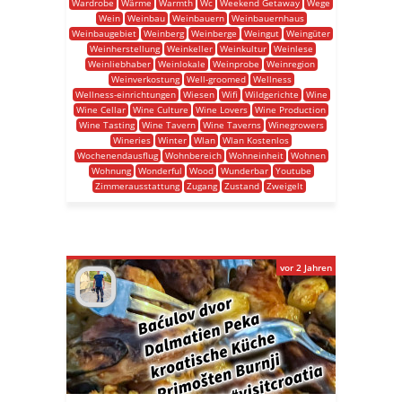
Wardrobe
Wärme
Warmth
Wc
Weekend Getaway
Wege
Wein
Weinbau
Weinbauern
Weinbauernhaus
Weinbaugebiet
Weinberg
Weinberge
Weingut
Weingüter
Weinherstellung
Weinkeller
Weinkultur
Weinlese
Weinliebhaber
Weinlokale
Weinprobe
Weinregion
Weinverkostung
Well-groomed
Wellness
Wellness-einrichtungen
Wiesen
Wifi
Wildgerichte
Wine
Wine Cellar
Wine Culture
Wine Lovers
Wine Production
Wine Tasting
Wine Tavern
Wine Taverns
Winegrowers
Wineries
Winter
Wlan
Wlan Kostenlos
Wochenendausflug
Wohnbereich
Wohneinheit
Wohnen
Wohnung
Wonderful
Wood
Wunderbar
Youtube
Zimmerausstattung
Zugang
Zustand
Zweigelt
vor 2 Jahren