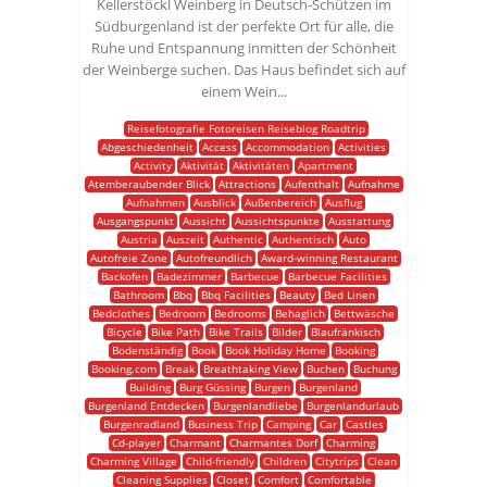
Kellerstöckl Weinberg in Deutsch-Schützen im
Südburgenland ist der perfekte Ort für alle, die
Ruhe und Entspannung inmitten der Schönheit
der Weinberge suchen. Das Haus befindet sich auf
einem Wein...
Reisefotografie Fotoreisen Reiseblog Roadtrip
Abgeschiedenheit
Access
Accommodation
Activities
Activity
Aktivität
Aktivitäten
Apartment
Atemberaubender Blick
Attractions
Aufenthalt
Aufnahme
Aufnahmen
Ausblick
Außenbereich
Ausflug
Ausgangspunkt
Aussicht
Aussichtspunkte
Ausstattung
Austria
Auszeit
Authentic
Authentisch
Auto
Autofreie Zone
Autofreundlich
Award-winning Restaurant
Backofen
Badezimmer
Barbecue
Barbecue Facilities
Bathroom
Bbq
Bbq Facilities
Beauty
Bed Linen
Bedclothes
Bedroom
Bedrooms
Behaglich
Bettwäsche
Bicycle
Bike Path
Bike Trails
Bilder
Blaufränkisch
Bodenständig
Book
Book Holiday Home
Booking
Booking.com
Break
Breathtaking View
Buchen
Buchung
Building
Burg Güssing
Burgen
Burgenland
Burgenland Entdecken
Burgenlandliebe
Burgenlandurlaub
Burgenradland
Business Trip
Camping
Car
Castles
Cd-player
Charmant
Charmantes Dorf
Charming
Charming Village
Child-friendly
Children
Citytrips
Clean
Cleaning Supplies
Closet
Comfort
Comfortable