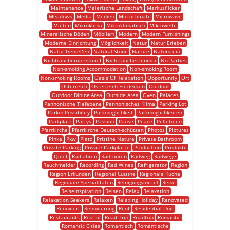
Maintenance
Malerische Landschaft
Markusflicker
Meadows
Media
Medien
Microclimate
Microwave
Mieten
Mikroklima
Mikroklimatisch
Mikrowelle
Mineralische Böden
Möbliert
Modern
Modern Furnishings
Moderne Einrichtung
Möglichkeit
Natur
Natur Erleben
Natur Genießen
Natural Stone
Nature
Naturstein
Nichtraucherunterkunft
Nichtraucherzimmer
No Parties
Non-smoking Accommodation
Non-smoking Room
Non-smoking Rooms
Oasis Of Relaxation
Opportunity
Ort
Österreich
Österreich Entdecken
Outdoor
Outdoor Dining Area
Outside Area
Oven
Palaces
Pannonische Tiefebene
Pannonisches Klima
Parking Lot
Parkm Possibility
Parkmöglichkeit
Parkmöglichkeiten
Parkplatz
Partys
Passion
Pause
Peace
Pelletofen
Pfarrkirche
Pfarrkirche Deutsch-schützen
Photos
Pictures
Pinka
Pkw
Platz
Pristine Nature
Private Bathroom
Private Parking
Private Parkplätze
Production
Produkte
Quiet
Radfahren
Radtouren
Radweg
Radwege
Rauchmelder
Recording
Red Wines
Refrigerator
Region
Region Erkunden
Regional Cuisine
Regionale Küche
Regionale Spezialitäten
Reinigungsmittel
Reise
Reiseinspiration
Reisen
Relax
Relaxation
Relaxation Seekers
Relaxen
Relaxing Holiday
Renovated
Renoviert
Renovierung
Rent
Residential Unit
Restaurants
Restful
Road Trip
Roadtrip
Romantic
Romantic Cities
Romantisch
Romantische