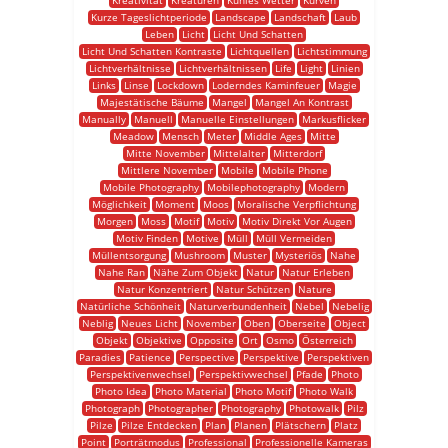
Kreativität
Kreaturen
Kühles Wetter
Kurven
Kurze Tageslichtperiode
Landscape
Landschaft
Laub
Leben
Licht
Licht Und Schatten
Licht Und Schatten Kontraste
Lichtquellen
Lichtstimmung
Lichtverhältnisse
Lichtverhältnissen
Life
Light
Linien
Links
Linse
Lockdown
Loderndes Kaminfeuer
Magie
Majestätische Bäume
Mangel
Mangel An Kontrast
Manually
Manuell
Manuelle Einstellungen
Markusflicker
Meadow
Mensch
Meter
Middle Ages
Mitte
Mitte November
Mittelalter
Mitterdorf
Mittlere November
Mobile
Mobile Phone
Mobile Photography
Mobilephotography
Modern
Möglichkeit
Moment
Moos
Moralische Verpflichtung
Morgen
Moss
Motif
Motiv
Motiv Direkt Vor Augen
Motiv Finden
Motive
Müll
Müll Vermeiden
Müllentsorgung
Mushroom
Muster
Mysteriös
Nahe
Nahe Ran
Nähe Zum Objekt
Natur
Natur Erleben
Natur Konzentriert
Natur Schützen
Nature
Natürliche Schönheit
Naturverbundenheit
Nebel
Nebelig
Neblig
Neues Licht
November
Oben
Oberseite
Object
Objekt
Objektive
Opposite
Ort
Osmo
Österreich
Paradies
Patience
Perspective
Perspektive
Perspektiven
Perspektivenwechsel
Perspektivwechsel
Pfade
Photo
Photo Idea
Photo Material
Photo Motif
Photo Walk
Photograph
Photographer
Photography
Photowalk
Pilz
Pilze
Pilze Entdecken
Plan
Planen
Plätschern
Platz
Point
Porträtmodus
Professional
Professionelle Kameras