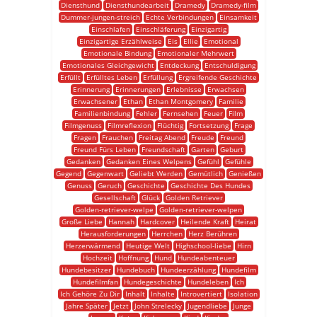
Diensthund
Diensthundearbeit
Dramedy
Dramedy-film
Dummer-jungen-streich
Echte Verbindungen
Einsamkeit
Einschlafen
Einschläferung
Einzigartig
Einzigartige Erzählweise
Eis
Ellie
Emotional
Emotionale Bindung
Emotionaler Mehrwert
Emotionales Gleichgewicht
Entdeckung
Entschuldigung
Erfüllt
Erfülltes Leben
Erfüllung
Ergreifende Geschichte
Erinnerung
Erinnerungen
Erlebnisse
Erwachsen
Erwachsener
Ethan
Ethan Montgomery
Familie
Familienbindung
Fehler
Fernsehen
Feuer
Film
Filmgenuss
Filmreflexion
Flüchtig
Fortsetzung
Frage
Fragen
Frauchen
Freitag Abend
Freude
Freund
Freund Fürs Leben
Freundschaft
Garten
Geburt
Gedanken
Gedanken Eines Welpens
Gefühl
Gefühle
Gegend
Gegenwart
Geliebt Werden
Gemütlich
Genießen
Genuss
Geruch
Geschichte
Geschichte Des Hundes
Gesellschaft
Glück
Golden Retriever
Golden-retriever-welpe
Golden-retriever-welpen
Große Liebe
Hannah
Hardcover
Heilende Kraft
Heirat
Herausforderungen
Herrchen
Herz Berühren
Herzerwärmend
Heutige Welt
Highschool-liebe
Hirn
Hochzeit
Hoffnung
Hund
Hundeabenteuer
Hundebesitzer
Hundebuch
Hundeerzählung
Hundefilm
Hundefilmfan
Hundegeschichte
Hundeleben
Ich
Ich Gehöre Zu Dir
Inhalt
Inhalte
Introvertiert
Isolation
Jahre Später
Jetzt
John Strelecky
Jugendliebe
Junge