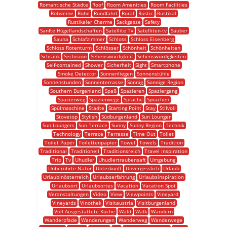
Romantische Städte
Roof
Room Amenities
Room Facilities
Rotweine
Ruhe
Rundfahrt
Rural
Rustic
Rustikal
Rustikaler Charme
Sackgasse
Safety
Sanfte Hügellandschaften
Satellite Tv
Satelliten-tv
Sauber
Sauna
Schlafzimmer
Schloss
Schloss Eisenberg
Schloss Rotenturm
Schlösser
Schönheit
Schönheiten
Schrank
Seclusion
Sehenswürdigkeit
Sehenswürdigkeiten
Self-contained
Shower
Sicherheit
Sight
Smartphone
Smoke Detector
Sonnenliegen
Sonnenstühle
Sonnenstunden
Sonnenterrasse
Sonnig
Sonnige Region
Southern Burgenland
Spaß
Spazieren
Spaziergang
Spazierweg
Spazierwege
Sprache
Sprachen
Spülmaschine
Städte
Starting Point
Stay
Stilvoll
Stovetop
Stylish
Südburgenland
Sun Lounger
Sun Loungers
Sun Terrace
Sunny
Sunny Region
Technik
Technology
Terrace
Terrasse
Time Out
Toilet
Toilet Paper
Toilettenpapier
Towel
Towels
Tradition
Traditional
Traditionell
Traditionsreich
Travel Inspiration
Trip
Tv
Uhudler
Uhudlertraubensaft
Umgebung
Unberührte Natur
Unterkunft
Unvergesslich
Urlaub
Urlaubinösterreich
Urlaubserfahrung
Urlaubsinspiration
Urlaubsort
Urlaubsortes
Vacation
Vacation Spot
Veranstaltungen
Video
View
Viewpoints
Vineyard
Vineyards
Vinothek
Visitaustria
Visitburgenland
Voll Ausgestattete Küche
Wald
Walk
Wandern
Wanderpfade
Wanderungen
Wanderweg
Wanderwege