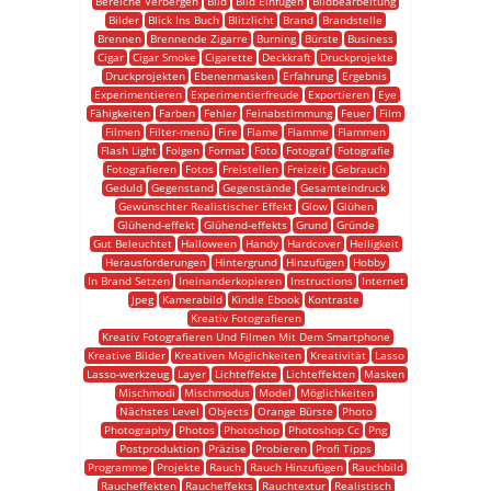
Bereiche Verbergen
Bild
Bild Einfügen
Bildbearbeitung
Bilder
Blick Ins Buch
Blitzlicht
Brand
Brandstelle
Brennen
Brennende Zigarre
Burning
Bürste
Business
Cigar
Cigar Smoke
Cigarette
Deckkraft
Druckprojekte
Druckprojekten
Ebenenmasken
Erfahrung
Ergebnis
Experimentieren
Experimentierfreude
Exportieren
Eye
Fähigkeiten
Farben
Fehler
Feinabstimmung
Feuer
Film
Filmen
Filter-menü
Fire
Flame
Flamme
Flammen
Flash Light
Folgen
Format
Foto
Fotograf
Fotografie
Fotografieren
Fotos
Freistellen
Freizeit
Gebrauch
Geduld
Gegenstand
Gegenstände
Gesamteindruck
Gewünschter Realistischer Effekt
Glow
Glühen
Glühend-effekt
Glühend-effekts
Grund
Gründe
Gut Beleuchtet
Halloween
Handy
Hardcover
Helligkeit
Herausforderungen
Hintergrund
Hinzufügen
Hobby
In Brand Setzen
Ineinanderkopieren
Instructions
Internet
Jpeg
Kamerabild
Kindle Ebook
Kontraste
Kreativ Fotografieren
Kreativ Fotografieren Und Filmen Mit Dem Smartphone
Kreative Bilder
Kreativen Möglichkeiten
Kreativität
Lasso
Lasso-werkzeug
Layer
Lichteffekte
Lichteffekten
Masken
Mischmodi
Mischmodus
Model
Möglichkeiten
Nächstes Level
Objects
Orange Bürste
Photo
Photography
Photos
Photoshop
Photoshop Cc
Png
Postproduktion
Präzise
Probieren
Profi Tipps
Programme
Projekte
Rauch
Rauch Hinzufügen
Rauchbild
Raucheffekten
Raucheffekts
Rauchtextur
Realistisch