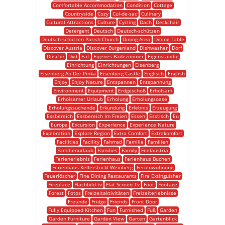
Comfortable Accommodation
Condition
Cottage
Countryside
Cozy
Cul-de-sac
Culinary
Cultural Attractions
Culture
Cycling
Dach
Deckchair
Detergent
Deutsch
Deutsch-schützen
Deutsch-schützen Parish Church
Dining Area
Dining Table
Discover Austria
Discover Burgenland
Dishwasher
Dorf
Dusche
Dvd
Eat
Eigenes Badezimmer
Eigenständig
Einrichtung
Einrichtungen
Eisenberg
Eisenberg An Der Pinka
Eisenberg Castle
Englisch
English
Enjoy
Enjoy Nature
Entspannen
Entspannung
Environment
Equipment
Erdgeschoß
Erholsam
Erholsamer Urlaub
Erholung
Erholungsoase
Erholungssuchende
Erkundung
Erlebnis
Erzeugung
Essbereich
Essbereich Im Freien
Essen
Esstisch
Eu
Europa
Excursion
Experience
Experience Nature
Exploration
Explore Region
Extra Comfort
Extrakomfort
Facilities
Facility
Fahrrad
Familie
Familien
Familienurlaub
Families
Family
Feelaustria
Ferienerlebnis
Ferienhaus
Ferienhaus Buchen
Ferienhaus Kellerstöckl Weinberg
Ferienwohnung
Feuerlöscher
Fine Dining Restaurants
Fire Extinguisher
Fireplace
Flachbild-tv
Flat Screen Tv
Foot
Footage
Forest
Fotos
Freizeitaktivitäten
Freizeiterlebnisse
Freunde
Fridge
Friends
Front Door
Fully Equipped Kitchen
Fun
Furnished
Fuß
Garden
Garden Furniture
Garden View
Garten
Gartenblick