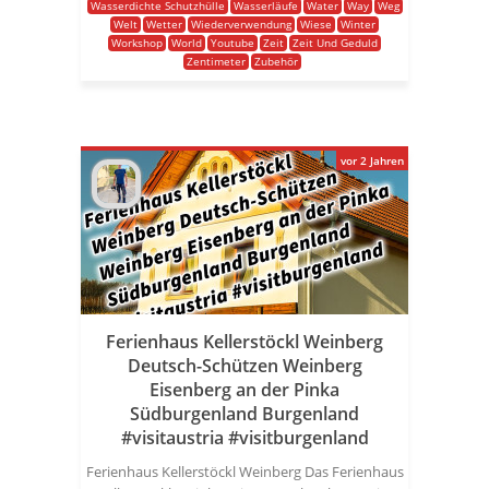
Wasserdichte Schutzhülle
Wasserläufe
Water
Way
Weg
Welt
Wetter
Wiederverwendung
Wiese
Winter
Workshop
World
Youtube
Zeit
Zeit Und Geduld
Zentimeter
Zubehör
vor 2 Jahren
Ferienhaus Kellerstöckl Weinberg
Deutsch-Schützen Weinberg
Eisenberg an der Pinka
Südburgenland Burgenland
#visitaustria #visitburgenland
Ferienhaus Kellerstöckl Weinberg Das Ferienhaus