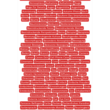
Atmosphäre
Aufnahme
Aufnahmen
Auge
Auge Für Details
Augen
Augenhöhe
Augenhöre
Ausrüstung
Ausschnitte
Austria
Autumn Photo
Bach
Bäche
Background
Bauform
Bauform Des Smartphones
Baum
Bäume
Baumkronen
Baumspitze
Baumspitzen
Baumstämme
Bedeutet
Bedienelemente
Beeindruckende Fotos
Beeindruckende Motive
Beeindruckende Perspektiven
Beine
Beispiel
Beispiele
Beratung
Beruhigende Kulisse
Beruhigendes Motiv
Beschäftigung
Besondere Atmosphäre
Bewegung
Bewusst Bewegen
Bewusste Bewegung
Bildbearbeitung
Blätter
Blende
Blendenöffnung
Blickwinkel
Blickwinkeln
Boden
Bokeh
Branch
Braun
Brise
Business
Camera
Canon
Canon Dslr
Cell Phone Case
Centimeter
Cinematic
Circumstance
Cold
Colors
Contrast
Corona
Corona-lockdown
Couch
Couch Kuscheln
Creative
Dämmerung
Darkness
Day
Daylight
Design
Details
Details Hervorheben
Device
Diffuses Licht
Digital
Direction
Display
Dji
Dji Osmo Mobile
Drehen
Dslr
Dunkel
Dunkelheit
Dynamik
Einfach
Einfache Freuden
Einfachheit
Einstellung
Einstellungen
Employment
Ende
Entdeckung
Entspannung
Environment
Eos
Erhabenheit
Erinnerung
Erkunden
Example
Experte
Externe Lichtquelle
Eye
Eye Ears
Fantasie
Fantasie Beflügeln
Farbe
Farben
Farbenfrohes Paradies
Farbenpracht
Faszinierende Motive
Fauna
Feuchtigkeit