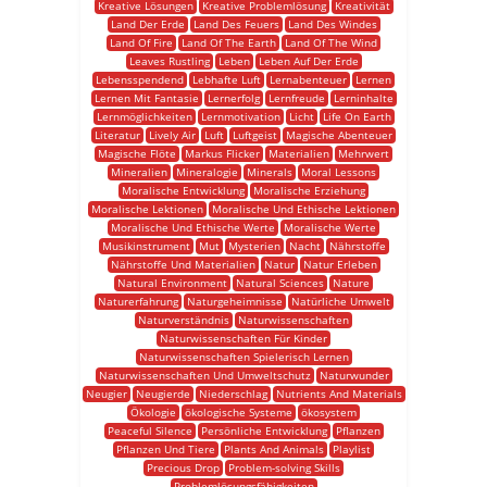
Kreative Lösungen
Kreative Problemlösung
Kreativität
Land Der Erde
Land Des Feuers
Land Des Windes
Land Of Fire
Land Of The Earth
Land Of The Wind
Leaves Rustling
Leben
Leben Auf Der Erde
Lebensspendend
Lebhafte Luft
Lernabenteuer
Lernen
Lernen Mit Fantasie
Lernerfolg
Lernfreude
Lerninhalte
Lernmöglichkeiten
Lernmotivation
Licht
Life On Earth
Literatur
Lively Air
Luft
Luftgeist
Magische Abenteuer
Magische Flöte
Markus Flicker
Materialien
Mehrwert
Mineralien
Mineralogie
Minerals
Moral Lessons
Moralische Entwicklung
Moralische Erziehung
Moralische Lektionen
Moralische Und Ethische Lektionen
Moralische Und Ethische Werte
Moralische Werte
Musikinstrument
Mut
Mysterien
Nacht
Nährstoffe
Nährstoffe Und Materialien
Natur
Natur Erleben
Natural Environment
Natural Sciences
Nature
Naturerfahrung
Naturgeheimnisse
Natürliche Umwelt
Naturverständnis
Naturwissenschaften
Naturwissenschaften Für Kinder
Naturwissenschaften Spielerisch Lernen
Naturwissenschaften Und Umweltschutz
Naturwunder
Neugier
Neugierde
Niederschlag
Nutrients And Materials
Ökologie
ökologische Systeme
ökosystem
Peaceful Silence
Persönliche Entwicklung
Pflanzen
Pflanzen Und Tiere
Plants And Animals
Playlist
Precious Drop
Problem-solving Skills
Problemlösungsfähigkeiten