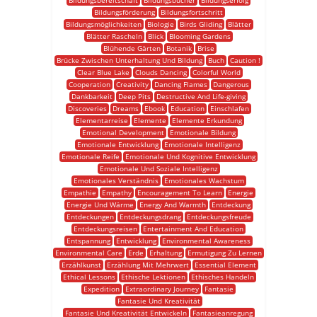
Bildungsbereitschaft
Bildungsbücher
Bildungserfolg
Bildungsförderung
Bildungsfortschritt
Bildungsmöglichkeiten
Biologie
Birds Gliding
Blätter
Blätter Rascheln
Blick
Blooming Gardens
Blühende Gärten
Botanik
Brise
Brücke Zwischen Unterhaltung Und Bildung
Buch
Caution !
Clear Blue Lake
Clouds Dancing
Colorful World
Cooperation
Creativity
Dancing Flames
Dangerous
Dankbarkeit
Deep Pits
Destructive And Life-giving
Discoveries
Dreams
Ebook
Education
Einschlafen
Elementarreise
Elemente
Elemente Erkundung
Emotional Development
Emotionale Bildung
Emotionale Entwicklung
Emotionale Intelligenz
Emotionale Reife
Emotionale Und Kognitive Entwicklung
Emotionale Und Soziale Intelligenz
Emotionales Verständnis
Emotionales Wachstum
Empathie
Empathy
Encouragement To Learn
Energie
Energie Und Wärme
Energy And Warmth
Entdeckung
Entdeckungen
Entdeckungsdrang
Entdeckungsfreude
Entdeckungsreisen
Entertainment And Education
Entspannung
Entwicklung
Environmental Awareness
Environmental Care
Erde
Erhaltung
Ermutigung Zu Lernen
Erzählkunst
Erzählung Mit Mehrwert
Essential Element
Ethical Lessons
Ethische Lektionen
Ethisches Handeln
Expedition
Extraordinary Journey
Fantasie
Fantasie Und Kreativität
Fantasie Und Kreativität Entwickeln
Fantasieanregung