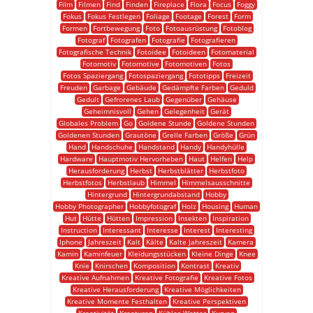
Film
Filmen
Find
Finden
Fireplace
Flora
Focus
Foggy
Fokus
Fokus Festlegen
Foliage
Footage
Forest
Form
Formen
Fortbewegung
Foto
Fotoausrüstung
Fotoblog
Fotograf
Fotografen
Fotografie
Fotografieren
Fotografische Technik
Fotoidee
Fotoideen
Fotomaterial
Fotomotiv
Fotomotive
Fotomotiven
Fotos
Fotos Spaziergang
Fotospaziergang
Fototipps
Freizeit
Freuden
Garbage
Gebäude
Gedämpfte Farben
Geduld
Gedult
Gefrorenes Laub
Gegenüber
Gehäuse
Geheimnisvoll
Gehen
Gelegenheit
Gerät
Globales Problem
Go
Goldene Stunde
Goldene Stunden
Goldenen Stunden
Grautöne
Grelle Farben
Größe
Grün
Hand
Handschuhe
Handstand
Handy
Handyhülle
Hardware
Hauptmotiv Hervorheben
Haut
Helfen
Help
Herausforderung
Herbst
Herbstblätter
Herbstfoto
Herbstfotos
Herbstlaub
Himmel
Himmelsausschnitte
Hintergrund
Hintergrundabstand
Hobby
Hobby Photographer
Hobbyfotograf
Holz
Housing
Human
Hut
Hütte
Hütten
Impression
Insekten
Inspiration
Instruction
Interessant
Interesse
Interest
Interesting
Iphone
Jahreszeit
Kalt
Kälte
Kalte Jahreszeit
Kamera
Kamin
Kaminfeuer
Kleidungsstücken
Kleine Dinge
Knee
Knie
Knirschen
Komposition
Kontrast
Kreativ
Kreative Aufnahmen
Kreative Fotografie
Kreative Fotos
Kreative Herausforderung
Kreative Möglichkeiten
Kreative Momente Festhalten
Kreative Perspektiven