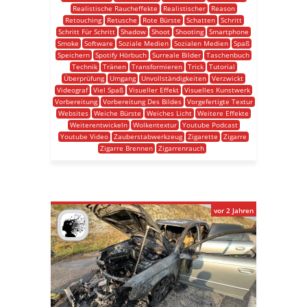
Realistische Raucheffekte
Realistischer
Reason
Retouching
Retusche
Rote Bürste
Schatten
Schritt
Schritt Für Schritt
Shadow
Shoot
Shooting
Smartphone
Smoke
Software
Soziale Medien
Sozialen Medien
Spaß
Speichern
Spotify Hörbuch
Surreale Bilder
Taschenbuch
Technik
Tränen
Transformieren
Trick
Tutorial
Überprüfung
Umgang
Unvollständigkeiten
Verzwickt
Videograf
Viel Spaß
Visueller Effekt
Visuelles Kunstwerk
Vorbereitung
Vorbereitung Des Bildes
Vorgefertigte Textur
Websites
Weiche Bürste
Weiches Licht
Weitere Effekte
Weiterentwickeln
Wolkentextur
Youtube Podcast
Youtube Video
Zauberstabwerkzeug
Zigarette
Zigarre
Zigarre Brennen
Zigarrenrauch
vor 2 Jahren