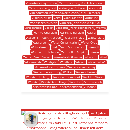
Verantwortung Lernen
Verantwortung Und Ethik Lernen
Verantwortungsvoll
Verborgene Schätze
Verstand
Videoaufstellung
Videoverzeichnis
Vier Elemente
Visualisierung
Vögel
Vögel Gleiten
Vorfreude
Vorlesegeschichten
Vorlesen
Vorlesen Als Ritual
Vorleseritual
Vorort
Vorsicht!
Vorstellungskraft
Wärme
Wärme Und Licht
Warmth And Light
Wasser
Wasser Ermöglicht Leben
Wasserkreislauf
Wassertiere
Wasserwelt
Water Conservation
Water Cycle
Weiterlernen
Welt
Welt Des Wassers
Wertvoll
Wertvolle Lektionen
Wertvoller Tropfen
Wetter
Wetter Beeinflussen
Wetterbeeinflussung
Whooosh
Wind
Windenergie
Windgeist
Windland
Wissen
Wissenschaft
Wissensdurst Fördern
Wissenserweiterung
Wissensvermittlung
Wolken
Wolken Tanzen
Wonderful Things
Wooden Instrument
World Of Water
Wunder
Wunderbare Dinge
Youtube
Zerstörerisch
Zerstörerisch Und Lebensspendend
Zuhause
vor 2 Jahren