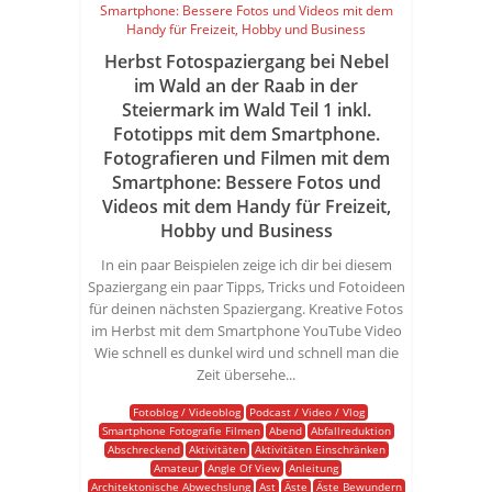
Herbst Fotospaziergang bei Nebel
im Wald an der Raab in der
Steiermark im Wald Teil 1 inkl.
Fototipps mit dem Smartphone.
Fotografieren und Filmen mit dem
Smartphone: Bessere Fotos und
Videos mit dem Handy für Freizeit,
Hobby und Business
In ein paar Beispielen zeige ich dir bei diesem
Spaziergang ein paar Tipps, Tricks und Fotoideen
für deinen nächsten Spaziergang. Kreative Fotos
im Herbst mit dem Smartphone YouTube Video
Wie schnell es dunkel wird und schnell man die
Zeit übersehe...
Fotoblog / Videoblog
Podcast / Video / Vlog
Smartphone Fotografie Filmen
Abend
Abfallreduktion
Abschreckend
Aktivitäten
Aktivitäten Einschränken
Amateur
Angle Of View
Anleitung
Architektonische Abwechslung
Ast
Äste
Äste Bewundern