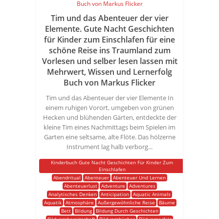
Tim und das Abenteuer der vier
Elemente. Gute Nacht Geschichten
für Kinder zum Einschlafen für eine
schöne Reise ins Traumland zum
Vorlesen und selber lesen lassen mit
Mehrwert, Wissen und Lernerfolg
Buch von Markus Flicker
Tim und das Abenteuer der vier Elemente In
einem ruhigen Vorort, umgeben von grünen
Hecken und blühenden Gärten, entdeckte der
kleine Tim eines Nachmittags beim Spielen im
Garten eine seltsame, alte Flöte. Das hölzerne
Instrument lag halb verborg...
Kinderbuch Gute Nacht Geschichten Für Kinder Zum
Einschlafen
Abendritual
Abenteuer
Abenteuer Und Lernen
Abenteuerlust
Adventure
Adventures
Analytisches Denken
Anticipation
Aquatic Animals
Aquatik
Atmosphäre
Außergewöhnliche Reise
Bäume
Bett
Bildung
Bildung Durch Geschichten