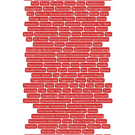
Profi
Punkt
Punktes
Quelle
Raab
Raabklamm
Rausgehen
Rechts
Recording
Recycling
Reinigungstuch
Reiz
Reiz Der Herausforderung
Richtung
Rinde
Ruhe
Ruhige Hand
Rustikale Hütten
Sanftes Licht
Scene
Schatten
Schnee
Schnell
Schönheit
Schönheit Der Welt
Schönheit Erkennen
Schritt
Schritte
Search
Season
Selbst
Selbstforderung
Setting
Sinne
Sinne Anregen
Size
Sky
Slr Amera
Smartphone
Smartphonefotografiebuch
Smartphones
Sonne
Sonnenuntergang
Sorge
Sorgfältige Beobachtung
Space
Spazieren
Spaziergang
Spiegelreflexkamera
Spiegelreflexkameras
Spiegelungen
Spontane Momente
Stabile Aufnahmen
Stamm
Stativ
Steiermar
Steiermark
Step
Stille
Stimmung
Straße
Straßenmotiv
Street
Stroll
Suchen
Sun
Sunset
Szene
Szene Setzen
Tag
Tageslicht
Tageslicht Knapp
Tageslichtperiode
Tageszeit
Textur
Tief Runter
Tiefenschärfe
Tiere
Tierwelt
Time
Tip
Tipp
Tipps
Top
Training
Tree
Tree Top
Trick
Tricks
Trübes Licht
Turn
Tutorial
Umgebung
Umgebung Beobachten
Umstand
Umstände
Umweltbewusstsein
Ungewöhnliche Blickwinkel
Ungünstige Umstände
Unscharfer Hintergrund
Unscharfer Hintergrund Erzeugen
Unten
Unvergessliches Erlebnis
Upcycling
Verbindung
Verlassenes Gebäude
Video
Video Footage
Videos
Vielfalt
Vorbereitung
Wald
Waldboden
Wäldern
Walk
Wandern
Warme Kleidung
Wasser