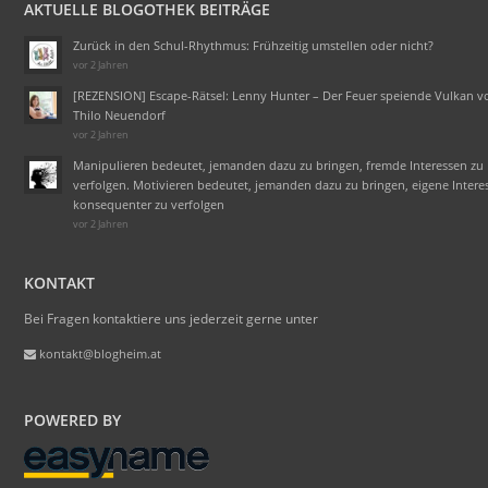
AKTUELLE BLOGOTHEK BEITRÄGE
Zurück in den Schul-Rhythmus: Frühzeitig umstellen oder nicht?
vor 2 Jahren
[REZENSION] Escape-Rätsel: Lenny Hunter – Der Feuer speiende Vulkan v
Thilo Neuendorf
vor 2 Jahren
Manipulieren bedeutet, jemanden dazu zu bringen, fremde Interessen zu
verfolgen. Motivieren bedeutet, jemanden dazu zu bringen, eigene Intere
konsequenter zu verfolgen
vor 2 Jahren
KONTAKT
Bei Fragen kontaktiere uns jederzeit gerne unter
kontakt@blogheim.at
POWERED BY