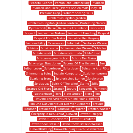
Peaceful Silence
Persönliche Entwicklung
Pflanzen
Pflanzen Und Tiere
Plants And Animals
Playlist
Precious Drop
Problem-solving Skills
Problemlösungsfähigkeiten
Problemlösungsfähigkeiten Fördern
Protecting Nature
Pyrotechnik
Reise
Reise Ins Traumland
Resources
Respect
Respect For Nature
Respectful Handling
Respekt
Respekt Für Die Natur
Respektvoller Umgang
Responsibility
Ressourcen
Ruheplatz
Sauberes Wasser
Schätze
Schatzsuche
Schimmerndes Wesen
Schlafen
Schlafenszeit
Schlafenszeitrituale
Schlafritual
Schlummergeschichten
Schutz Der Natur
Schwierige Situationen
Secrets Of The Universe
See
Selber Lesen
Selberlesen
Selbstlesen
Seltsame Alte Flöte
Shimmering Being
Soziale Kompetenz
Sozialkompetenz
Sparkling Stones
Spielerisches Lernen
Spielwaren
Spielzeuge
Spirit Of The Wind
Steine
Stille
Strange Old Flute
Strauch
Suburb
Tanzende Flammen
Taschenbuch
Tiefe
Tiefe Gruben
Tiere
Tim
Tim And The Adventure Of The Four Elements
Tim Und Das Abenteuer Der Vier Elemente
Träume
Träumen
Traumland
Traumwelt
Tropfen
Tropfen Wasser
Übergang In Den Schlaf
Umwelt
Umwelt Pflegen
Umwelt Respektieren
Umwelt Schützen
Umweltbewusstsein
Umweltbewusstsein Wecken
Umweltbildung
Umweltbildung Durch Geschichten