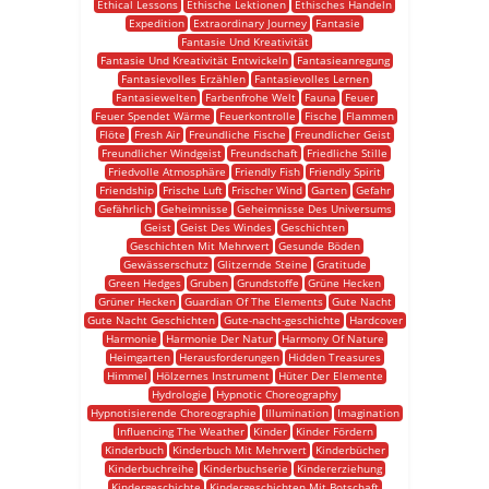
Ethical Lessons
Ethische Lektionen
Ethisches Handeln
Expedition
Extraordinary Journey
Fantasie
Fantasie Und Kreativität
Fantasie Und Kreativität Entwickeln
Fantasieanregung
Fantasievolles Erzählen
Fantasievolles Lernen
Fantasiewelten
Farbenfrohe Welt
Fauna
Feuer
Feuer Spendet Wärme
Feuerkontrolle
Fische
Flammen
Flöte
Fresh Air
Freundliche Fische
Freundlicher Geist
Freundlicher Windgeist
Freundschaft
Friedliche Stille
Friedvolle Atmosphäre
Friendly Fish
Friendly Spirit
Friendship
Frische Luft
Frischer Wind
Garten
Gefahr
Gefährlich
Geheimnisse
Geheimnisse Des Universums
Geist
Geist Des Windes
Geschichten
Geschichten Mit Mehrwert
Gesunde Böden
Gewässerschutz
Glitzernde Steine
Gratitude
Green Hedges
Gruben
Grundstoffe
Grüne Hecken
Grüner Hecken
Guardian Of The Elements
Gute Nacht
Gute Nacht Geschichten
Gute-nacht-geschichte
Hardcover
Harmonie
Harmonie Der Natur
Harmony Of Nature
Heimgarten
Herausforderungen
Hidden Treasures
Himmel
Hölzernes Instrument
Hüter Der Elemente
Hydrologie
Hypnotic Choreography
Hypnotisierende Choreographie
Illumination
Imagination
Influencing The Weather
Kinder
Kinder Fördern
Kinderbuch
Kinderbuch Mit Mehrwert
Kinderbücher
Kinderbuchreihe
Kinderbuchserie
Kindererziehung
Kindergeschichte
Kindergeschichten Mit Botschaft