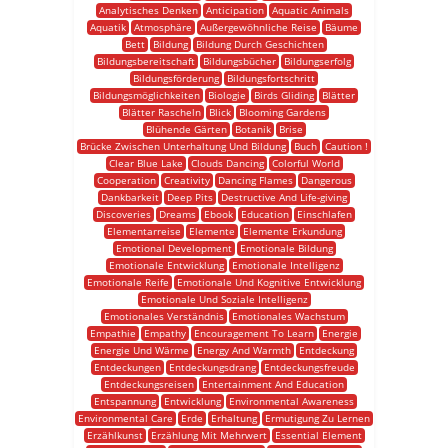
Analytisches Denken
Anticipation
Aquatic Animals
Aquatik
Atmosphäre
Außergewöhnliche Reise
Bäume
Bett
Bildung
Bildung Durch Geschichten
Bildungsbereitschaft
Bildungsbücher
Bildungserfolg
Bildungsförderung
Bildungsfortschritt
Bildungsmöglichkeiten
Biologie
Birds Gliding
Blätter
Blätter Rascheln
Blick
Blooming Gardens
Blühende Gärten
Botanik
Brise
Brücke Zwischen Unterhaltung Und Bildung
Buch
Caution !
Clear Blue Lake
Clouds Dancing
Colorful World
Cooperation
Creativity
Dancing Flames
Dangerous
Dankbarkeit
Deep Pits
Destructive And Life-giving
Discoveries
Dreams
Ebook
Education
Einschlafen
Elementarreise
Elemente
Elemente Erkundung
Emotional Development
Emotionale Bildung
Emotionale Entwicklung
Emotionale Intelligenz
Emotionale Reife
Emotionale Und Kognitive Entwicklung
Emotionale Und Soziale Intelligenz
Emotionales Verständnis
Emotionales Wachstum
Empathie
Empathy
Encouragement To Learn
Energie
Energie Und Wärme
Energy And Warmth
Entdeckung
Entdeckungen
Entdeckungsdrang
Entdeckungsfreude
Entdeckungsreisen
Entertainment And Education
Entspannung
Entwicklung
Environmental Awareness
Environmental Care
Erde
Erhaltung
Ermutigung Zu Lernen
Erzählkunst
Erzählung Mit Mehrwert
Essential Element