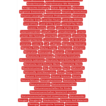
Kinderliteratur
Kinderliteratur Mit Mehrwert
Kindgerechte Erzählung
Klarer Blauer See
Kleinkind
Kognitive Entwicklung
Kooperation
Kreative Geschichten
Kreative Lösungen
Kreative Problemlösung
Kreativität
Land Der Erde
Land Des Feuers
Land Des Windes
Land Of Fire
Land Of The Earth
Land Of The Wind
Leaves Rustling
Leben
Leben Auf Der Erde
Lebensspendend
Lebhafte Luft
Lernabenteuer
Lernen
Lernen Mit Fantasie
Lernerfolg
Lernfreude
Lerninhalte
Lernmöglichkeiten
Lernmotivation
Licht
Life On Earth
Literatur
Lively Air
Luft
Luftgeist
Magische Abenteuer
Magische Flöte
Markus Flicker
Materialien
Mehrwert
Mineralien
Mineralogie
Minerals
Moral Lessons
Moralische Entwicklung
Moralische Erziehung
Moralische Lektionen
Moralische Und Ethische Lektionen
Moralische Und Ethische Werte
Moralische Werte
Musikinstrument
Mut
Mysterien
Nacht
Nährstoffe
Nährstoffe Und Materialien
Natur
Natur Erleben
Natural Environment
Natural Sciences
Nature
Naturerfahrung
Naturgeheimnisse
Natürliche Umwelt
Naturverständnis
Naturwissenschaften
Naturwissenschaften Für Kinder
Naturwissenschaften Spielerisch Lernen
Naturwissenschaften Und Umweltschutz
Naturwunder
Neugier
Neugierde
Niederschlag
Nutrients And Materials
Ökologie
ökologische Systeme
ökosystem