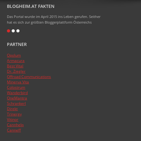
BLOGHEIM.AT FAKTEN
Das Portal wurde im April 2015 ins Leben gerufen. Seither
hat es sich zur größten Bloggerplattform Österreichs
entwickelt.
Eigentlich heißt das Portal Blogheimat - doch alle sagen
PARTNER
nur Blogheim dazu. Die Domainendung .at sollte zum
Namen gehören, das hat aber absolut nicht funktioniert.
Opolum
:)
Armacura
Das Topblogranking wurde im Laufe der Zeit schon
Best Vital
Dr. Ziegler
mehrmals umgestellt, basiert aber nun endlich auf den
Offroad Communications
Besucherzahlen der Blogs.
Minerva Vita
Colostrum
Wanderbird
OneMantra
Schrankerl
Direkt
Trinergy
Vitinor
Cannhelp
Canneff