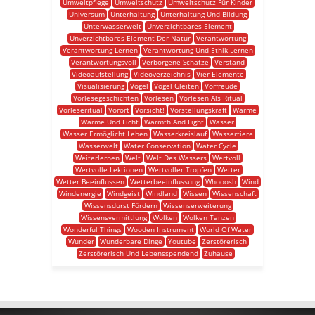
Umweltpflege
Umweltschutz
Umweltschutz Für Kinder
Universum
Unterhaltung
Unterhaltung Und Bildung
Unterwasserwelt
Unverzichtbares Element
Unverzichtbares Element Der Natur
Verantwortung
Verantwortung Lernen
Verantwortung Und Ethik Lernen
Verantwortungsvoll
Verborgene Schätze
Verstand
Videoaufstellung
Videoverzeichnis
Vier Elemente
Visualisierung
Vögel
Vögel Gleiten
Vorfreude
Vorlesegeschichten
Vorlesen
Vorlesen Als Ritual
Vorleseritual
Vorort
Vorsicht!
Vorstellungskraft
Wärme
Wärme Und Licht
Warmth And Light
Wasser
Wasser Ermöglicht Leben
Wasserkreislauf
Wassertiere
Wasserwelt
Water Conservation
Water Cycle
Weiterlernen
Welt
Welt Des Wassers
Wertvoll
Wertvolle Lektionen
Wertvoller Tropfen
Wetter
Wetter Beeinflussen
Wetterbeeinflussung
Whooosh
Wind
Windenergie
Windgeist
Windland
Wissen
Wissenschaft
Wissensdurst Fördern
Wissenserweiterung
Wissensvermittlung
Wolken
Wolken Tanzen
Wonderful Things
Wooden Instrument
World Of Water
Wunder
Wunderbare Dinge
Youtube
Zerstörerisch
Zerstörerisch Und Lebensspendend
Zuhause