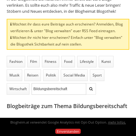
verlinken. Es sollte euch also mehr Traffic & neue Leser bringen!
Stöbern und Neues entdecken, in der Blogheimat Blogothek!
Möchtet ihr dass eure Beiträge auch erscheinen? Anmelden, Blog
verifizieren & unter "Blog verwalten" euer RSS Feed eintragen.
Möchtet ihr nicht hier erscheinen? Einfach unter "Blog verwalten"
die Blogothek Sichtbarkeit auf nein stellen.
Fashion
Film
Fitness
Food
Lifestyle
Kunst
Musik
Reisen
Politik
Social Media
Sport
Wirtschaft
Blogbeiträge zum Thema Bildungsbereitschaft
Blogheim.at verwendet Google Analytics mit Opt-Out Option.
mehr Infos.
vor 2 Jahren
Einverstanden