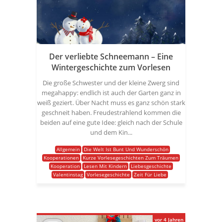
Der verliebte Schneemann – Eine
Wintergeschichte zum Vorlesen
Die große Schwester und der kleine Zwerg sind
megahappy: endlich ist auch der Garten ganz in
weiß geziert. Über Nacht muss es ganz schön stark
geschneit haben. Freudestrahlend kommen die
beiden auf eine gute Idee: gleich nach der Schule
und dem Kin...
Allgemein
Die Welt Ist Bunt Und Wunderschön
Kooperationen
Kurze Vorlesegeschichten Zum Träumen
Kooperation
Lesen Mit Kindern
Liebesgeschichte
Valentinstag
Vorlesegeschichte
Zeit Für Liebe
vor 4 Jahren