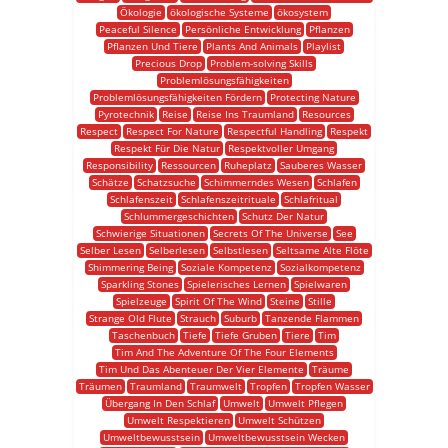
Ökologie
ökologische Systeme
ökosystem
Peaceful Silence
Persönliche Entwicklung
Pflanzen
Pflanzen Und Tiere
Plants And Animals
Playlist
Precious Drop
Problem-solving Skills
Problemlösungsfähigkeiten
Problemlösungsfähigkeiten Fördern
Protecting Nature
Pyrotechnik
Reise
Reise Ins Traumland
Resources
Respect
Respect For Nature
Respectful Handling
Respekt
Respekt Für Die Natur
Respektvoller Umgang
Responsibility
Ressourcen
Ruheplatz
Sauberes Wasser
Schätze
Schatzsuche
Schimmerndes Wesen
Schlafen
Schlafenszeit
Schlafenszeitrituale
Schlafritual
Schlummergeschichten
Schutz Der Natur
Schwierige Situationen
Secrets Of The Universe
See
Selber Lesen
Selberlesen
Selbstlesen
Seltsame Alte Flöte
Shimmering Being
Soziale Kompetenz
Sozialkompetenz
Sparkling Stones
Spielerisches Lernen
Spielwaren
Spielzeuge
Spirit Of The Wind
Steine
Stille
Strange Old Flute
Strauch
Suburb
Tanzende Flammen
Taschenbuch
Tiefe
Tiefe Gruben
Tiere
Tim
Tim And The Adventure Of The Four Elements
Tim Und Das Abenteuer Der Vier Elemente
Träume
Träumen
Traumland
Traumwelt
Tropfen
Tropfen Wasser
Übergang In Den Schlaf
Umwelt
Umwelt Pflegen
Umwelt Respektieren
Umwelt Schützen
Umweltbewusstsein
Umweltbewusstsein Wecken