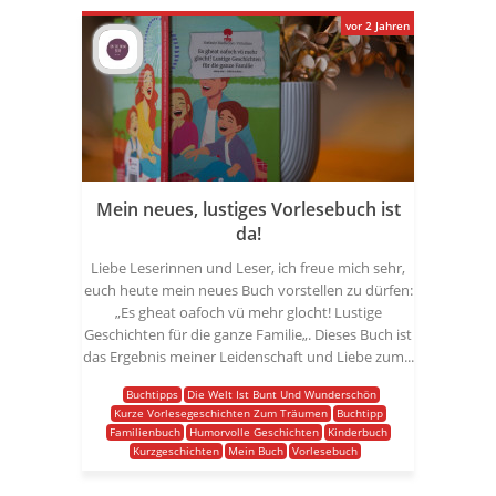
vor 2 Jahren
Mein neues, lustiges Vorlesebuch ist
da!
Liebe Leserinnen und Leser, ich freue mich sehr,
euch heute mein neues Buch vorstellen zu dürfen:
„Es gheat oafoch vü mehr glocht! Lustige
Geschichten für die ganze Familie„. Dieses Buch ist
das Ergebnis meiner Leidenschaft und Liebe zum...
Buchtipps
Die Welt Ist Bunt Und Wunderschön
Kurze Vorlesegeschichten Zum Träumen
Buchtipp
Familienbuch
Humorvolle Geschichten
Kinderbuch
Kurzgeschichten
Mein Buch
Vorlesebuch