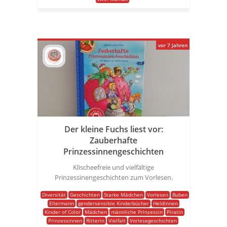
vor 7 Jahren
Der kleine Fuchs liest vor:
Zauberhafte
Prinzessinnengeschichten
Klischeefreie und vielfältige
Prinzessinengeschichten zum Vorlesen.
Diversität
Geschichten
Starke Mädchen
Vorlesen
Buben
Ellermann
gendersensible Kinderbücher
Heldinnen
Kinder of Color
Mädchen
männliche Prinzessin
Piratin
Prinzessinnen
Ritterin
Vielfalt
Vorlesegeschichten