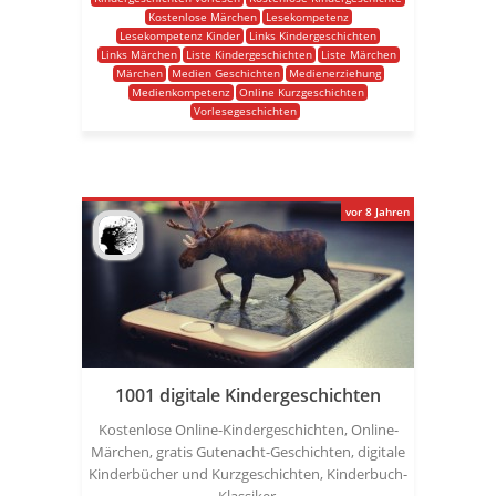
Kostenlose Märchen
Lesekompetenz
Lesekompetenz Kinder
Links Kindergeschichten
Links Märchen
Liste Kindergeschichten
Liste Märchen
Märchen
Medien Geschichten
Medienerziehung
Medienkompetenz
Online Kurzgeschichten
Vorlesegeschichten
vor 8 Jahren
1001 digitale Kindergeschichten
Kostenlose Online-Kindergeschichten, Online-
Märchen, gratis Gutenacht-Geschichten, digitale
Kinderbücher und Kurzgeschichten, Kinderbuch-