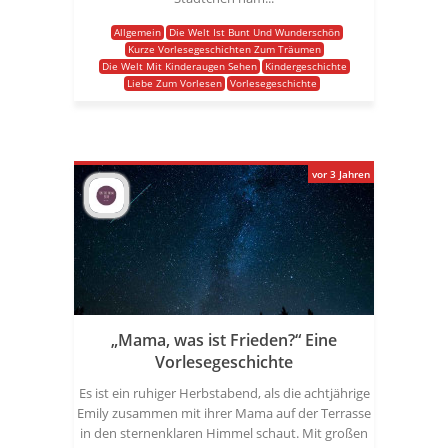
Allgemein
Die Welt Ist Bunt Und Wunderschön
Kurze Vorlesegeschichten Zum Träumen
Die Welt Mit Kinderaugen Sehen
Kindergeschichte
Liebe Zum Vorlesen
Vorlesegeschichte
vor 3 Jahren
„Mama, was ist Frieden?“ Eine
Vorlesegeschichte
Es ist ein ruhiger Herbstabend, als die achtjährige
Emily zusammen mit ihrer Mama auf der Terrasse
in den sternenklaren Himmel schaut. Mit großen