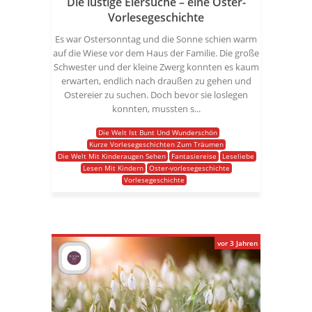
Die lustige Eiersuche – eine Oster-
Vorlesegeschichte
Es war Ostersonntag und die Sonne schien warm
auf die Wiese vor dem Haus der Familie. Die große
Schwester und der kleine Zwerg konnten es kaum
erwarten, endlich nach draußen zu gehen und
Ostereier zu suchen. Doch bevor sie loslegen
konnten, mussten s...
Die Welt Ist Bunt Und Wunderschön
Kurze Vorlesegeschichten Zum Träumen
Die Welt Mit Kinderaugen Sehen
Fantasiereise
Leseliebe
Lesen Mit Kindern
Oster-vorlesegeschichte
Vorlesegeschichte
vor 3 Jahren