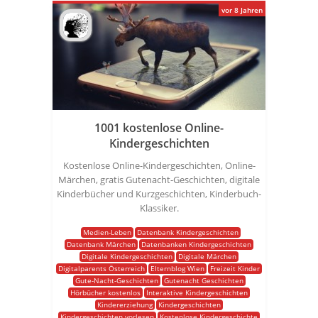
vor 8 Jahren
1001 kostenlose Online-
Kindergeschichten
Kostenlose Online-Kindergeschichten, Online-
Märchen, gratis Gutenacht-Geschichten, digitale
Kinderbücher und Kurzgeschichten, Kinderbuch-
Klassiker.
Medien-Leben
Datenbank Kindergeschichten
Datenbank Märchen
Datenbanken Kindergeschichten
Digitale Kindergeschichten
Digitale Märchen
Digitalparents Österreich
Elternblog Wien
Freizeit Kinder
Gute-Nacht-Geschichten
Gutenacht Geschichten
Hörbücher kostenlos
Interaktive Kindergeschichten
Kindererziehung
Kindergeschichten
Kindergeschichten vorlesen
Kostenlose Kindergeschichte