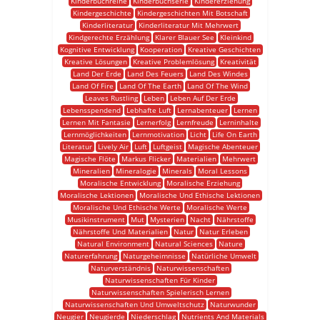
Kinderbuchreihe
Kinderbuchserie
Kindererziehung
Kindergeschichte
Kindergeschichten Mit Botschaft
Kinderliteratur
Kinderliteratur Mit Mehrwert
Kindgerechte Erzählung
Klarer Blauer See
Kleinkind
Kognitive Entwicklung
Kooperation
Kreative Geschichten
Kreative Lösungen
Kreative Problemlösung
Kreativität
Land Der Erde
Land Des Feuers
Land Des Windes
Land Of Fire
Land Of The Earth
Land Of The Wind
Leaves Rustling
Leben
Leben Auf Der Erde
Lebensspendend
Lebhafte Luft
Lernabenteuer
Lernen
Lernen Mit Fantasie
Lernerfolg
Lernfreude
Lerninhalte
Lernmöglichkeiten
Lernmotivation
Licht
Life On Earth
Literatur
Lively Air
Luft
Luftgeist
Magische Abenteuer
Magische Flöte
Markus Flicker
Materialien
Mehrwert
Mineralien
Mineralogie
Minerals
Moral Lessons
Moralische Entwicklung
Moralische Erziehung
Moralische Lektionen
Moralische Und Ethische Lektionen
Moralische Und Ethische Werte
Moralische Werte
Musikinstrument
Mut
Mysterien
Nacht
Nährstoffe
Nährstoffe Und Materialien
Natur
Natur Erleben
Natural Environment
Natural Sciences
Nature
Naturerfahrung
Naturgeheimnisse
Natürliche Umwelt
Naturverständnis
Naturwissenschaften
Naturwissenschaften Für Kinder
Naturwissenschaften Spielerisch Lernen
Naturwissenschaften Und Umweltschutz
Naturwunder
Neugier
Neugierde
Niederschlag
Nutrients And Materials