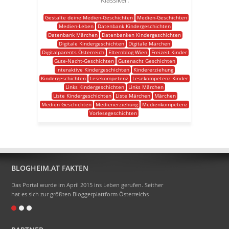
Klassiker.
Gestalte deine Medien-Geschichten
Medien-Geschichten
Medien-Leben
Datenbank Kindergeschichten
Datenbank Märchen
Datenbanken Kindergeschichten
Digitale Kindergeschichten
Digitale Märchen
Digitalparents Österreich
Elternblog Wien
Freizeit Kinder
Gute-Nacht-Geschichten
Gutenacht Geschichten
Interaktive Kindergeschichten
Kindererziehung
Kindergeschichten
Lesekompetenz
Lesekompetenz Kinder
Links Kindergeschichten
Links Märchen
Liste Kindergeschichten
Liste Märchen
Märchen
Medien Geschichten
Medienerziehung
Medienkompetenz
Vorlesegeschichten
BLOGHEIM.AT FAKTEN
Das Portal wurde im April 2015 ins Leben gerufen. Seither
hat es sich zur größten Bloggerplattform Österreichs
entwickelt.
Eigentlich heißt das Portal Blogheimat - doch alle sagen