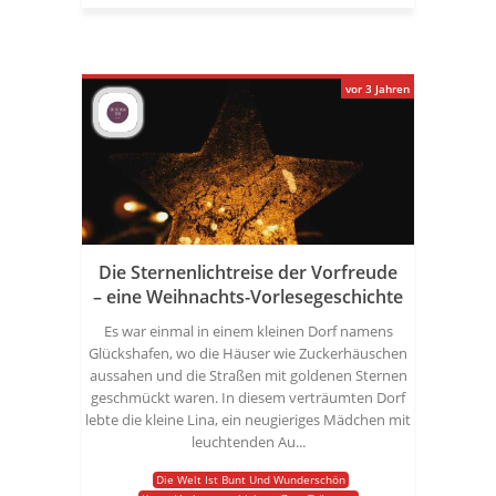
vor 3 Jahren
Die Sternenlichtreise der Vorfreude
– eine Weihnachts-Vorlesegeschichte
Es war einmal in einem kleinen Dorf namens
Glückshafen, wo die Häuser wie Zuckerhäuschen
aussahen und die Straßen mit goldenen Sternen
geschmückt waren. In diesem verträumten Dorf
lebte die kleine Lina, ein neugieriges Mädchen mit
leuchtenden Au...
Die Welt Ist Bunt Und Wunderschön