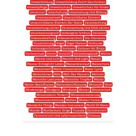
Umweltbildung
Umweltbildung Durch Geschichten
Umweltpflege
Umweltschutz
Umweltschutz Für Kinder
Universum
Unterhaltung
Unterhaltung Und Bildung
Unterwasserwelt
Unverzichtbares Element
Unverzichtbares Element Der Natur
Verantwortung
Verantwortung Lernen
Verantwortung Und Ethik Lernen
Verantwortungsvoll
Verborgene Schätze
Verstand
Videoaufstellung
Videoverzeichnis
Vier Elemente
Visualisierung
Vögel
Vögel Gleiten
Vorfreude
Vorlesegeschichten
Vorlesen
Vorlesen Als Ritual
Vorleseritual
Vorort
Vorsicht!
Vorstellungskraft
Wärme
Wärme Und Licht
Warmth And Light
Wasser
Wasser Ermöglicht Leben
Wasserkreislauf
Wassertiere
Wasserwelt
Water Conservation
Water Cycle
Weiterlernen
Welt
Welt Des Wassers
Wertvoll
Wertvolle Lektionen
Wertvoller Tropfen
Wetter
Wetter Beeinflussen
Wetterbeeinflussung
Whooosh
Wind
Windenergie
Windgeist
Windland
Wissen
Wissenschaft
Wissensdurst Fördern
Wissenserweiterung
Wissensvermittlung
Wolken
Wolken Tanzen
Wonderful Things
Wooden Instrument
World Of Water
Wunder
Wunderbare Dinge
Youtube
Zerstörerisch
Zerstörerisch Und Lebensspendend
Zuhause