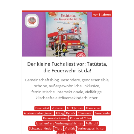
vor 6 Jahren
Der kleine Fuchs liest vor: Tatütata,
die Feuerwehr ist da!
Gemeinschaftsblog. Besondere, gendersensible,
schöne, außergewöhnliche, inklusive,
feministische, intersektionale, vielfältige,
klischeefreie #diversekinderbücher.
Diversität
Vorlesen
Ab 3 Jahren
Abenteuer
Alleinerzieher_innen
Alltag
Berufe
Ellermann
Feuerwehr
Feuerwehrfrauen
Kinder of Color
klischeefreie Vorlesegeschichten
Rollstuhl
Schwarze Kinder
Tiere
Vielfalt
Vorlesegeschichten
zwei Mamas