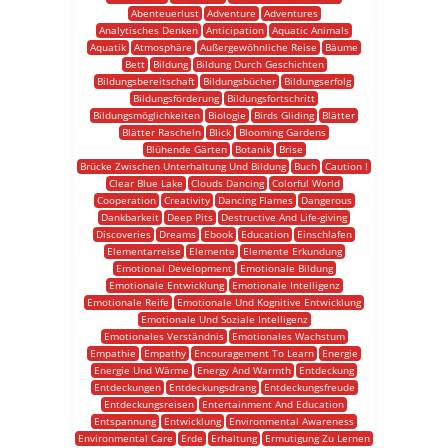
Abenteuerlust
Adventure
Adventures
Analytisches Denken
Anticipation
Aquatic Animals
Aquatik
Atmosphäre
Außergewöhnliche Reise
Bäume
Bett
Bildung
Bildung Durch Geschichten
Bildungsbereitschaft
Bildungsbücher
Bildungserfolg
Bildungsförderung
Bildungsfortschritt
Bildungsmöglichkeiten
Biologie
Birds Gliding
Blätter
Blätter Rascheln
Blick
Blooming Gardens
Blühende Gärten
Botanik
Brise
Brücke Zwischen Unterhaltung Und Bildung
Buch
Caution !
Clear Blue Lake
Clouds Dancing
Colorful World
Cooperation
Creativity
Dancing Flames
Dangerous
Dankbarkeit
Deep Pits
Destructive And Life-giving
Discoveries
Dreams
Ebook
Education
Einschlafen
Elementarreise
Elemente
Elemente Erkundung
Emotional Development
Emotionale Bildung
Emotionale Entwicklung
Emotionale Intelligenz
Emotionale Reife
Emotionale Und Kognitive Entwicklung
Emotionale Und Soziale Intelligenz
Emotionales Verständnis
Emotionales Wachstum
Empathie
Empathy
Encouragement To Learn
Energie
Energie Und Wärme
Energy And Warmth
Entdeckung
Entdeckungen
Entdeckungsdrang
Entdeckungsfreude
Entdeckungsreisen
Entertainment And Education
Entspannung
Entwicklung
Environmental Awareness
Environmental Care
Erde
Erhaltung
Ermutigung Zu Lernen