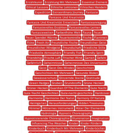
Erzählkunst
Erzählung Mit Mehrwert
Essential Element
Ethical Lessons
Ethische Lektionen
Ethisches Handeln
Expedition
Extraordinary Journey
Fantasie
Fantasie Und Kreativität
Fantasie Und Kreativität Entwickeln
Fantasieanregung
Fantasievolles Erzählen
Fantasievolles Lernen
Fantasiewelten
Farbenfrohe Welt
Fauna
Feuer
Feuer Spendet Wärme
Feuerkontrolle
Fische
Flammen
Flöte
Fresh Air
Freundliche Fische
Freundlicher Geist
Freundlicher Windgeist
Freundschaft
Friedliche Stille
Friedvolle Atmosphäre
Friendly Fish
Friendly Spirit
Friendship
Frische Luft
Frischer Wind
Garten
Gefahr
Gefährlich
Geheimnisse
Geheimnisse Des Universums
Geist
Geist Des Windes
Geschichten
Geschichten Mit Mehrwert
Gesunde Böden
Gewässerschutz
Glitzernde Steine
Gratitude
Green Hedges
Gruben
Grundstoffe
Grüne Hecken
Grüner Hecken
Guardian Of The Elements
Gute Nacht
Gute Nacht Geschichten
Gute-nacht-geschichte
Hardcover
Harmonie
Harmonie Der Natur
Harmony Of Nature
Heimgarten
Herausforderungen
Hidden Treasures
Himmel
Hölzernes Instrument
Hüter Der Elemente
Hydrologie
Hypnotic Choreography
Hypnotisierende Choreographie
Illumination
Imagination
Influencing The Weather
Kinder
Kinder Fördern
Kinderbuch
Kinderbuch Mit Mehrwert
Kinderbücher