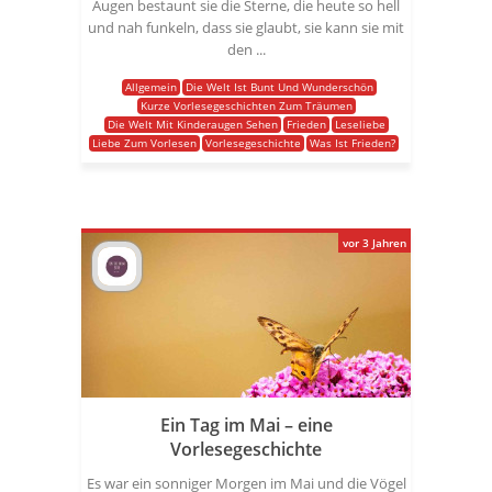
Augen bestaunt sie die Sterne, die heute so hell
und nah funkeln, dass sie glaubt, sie kann sie mit
den ...
Allgemein
Die Welt Ist Bunt Und Wunderschön
Kurze Vorlesegeschichten Zum Träumen
Die Welt Mit Kinderaugen Sehen
Frieden
Leseliebe
Liebe Zum Vorlesen
Vorlesegeschichte
Was Ist Frieden?
vor 3 Jahren
Ein Tag im Mai – eine
Vorlesegeschichte
Es war ein sonniger Morgen im Mai und die Vögel