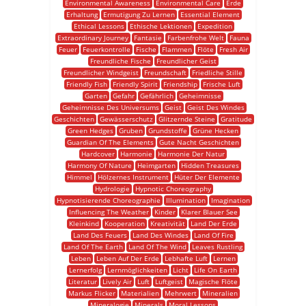
Environmental Awareness
Environmental Care
Erde
Erhaltung
Ermutigung Zu Lernen
Essential Element
Ethical Lessons
Ethische Lektionen
Expedition
Extraordinary Journey
Fantasie
Farbenfrohe Welt
Fauna
Feuer
Feuerkontrolle
Fische
Flammen
Flöte
Fresh Air
Freundliche Fische
Freundlicher Geist
Freundlicher Windgeist
Freundschaft
Friedliche Stille
Friendly Fish
Friendly Spirit
Friendship
Frische Luft
Garten
Gefahr
Gefährlich
Geheimnisse
Geheimnisse Des Universums
Geist
Geist Des Windes
Geschichten
Gewässerschutz
Glitzernde Steine
Gratitude
Green Hedges
Gruben
Grundstoffe
Grüne Hecken
Guardian Of The Elements
Gute Nacht Geschichten
Hardcover
Harmonie
Harmonie Der Natur
Harmony Of Nature
Heimgarten
Hidden Treasures
Himmel
Hölzernes Instrument
Hüter Der Elemente
Hydrologie
Hypnotic Choreography
Hypnotisierende Choreographie
Illumination
Imagination
Influencing The Weather
Kinder
Klarer Blauer See
Kleinkind
Kooperation
Kreativität
Land Der Erde
Land Des Feuers
Land Des Windes
Land Of Fire
Land Of The Earth
Land Of The Wind
Leaves Rustling
Leben
Leben Auf Der Erde
Lebhafte Luft
Lernen
Lernerfolg
Lernmöglichkeiten
Licht
Life On Earth
Literatur
Lively Air
Luft
Luftgeist
Magische Flöte
Markus Flicker
Materialien
Mehrwert
Mineralien
Mineralogie
Minerals
Moral Lessons