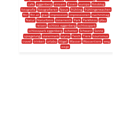
cafe
eggenberg
einsam
Essen
europa
fotoblog
fotografie
fotografieren
fpaue
frühling
frühlingerwachen
fttr
fttr.at
graz
impression
impressionen
nachmittag
Natur
Naturfotos
österreich
Park
Parkfotos
pfau
reisen
schloss eggenberg
schlosspark
schlosspark eggenberg
schotter
Schwarz
Sonne
spiegelung
steiermark
styria
Teich
Tiere
tourismus
travel
trinken
urlabu
Vögel
Wasser
Wassertiere
weg
wege