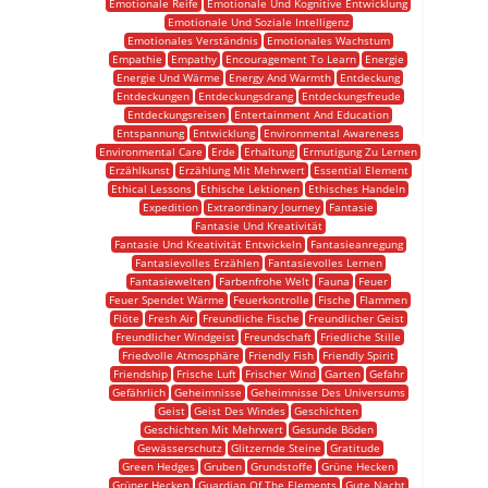
Emotionale Reife
Emotionale Und Kognitive Entwicklung
Emotionale Und Soziale Intelligenz
Emotionales Verständnis
Emotionales Wachstum
Empathie
Empathy
Encouragement To Learn
Energie
Energie Und Wärme
Energy And Warmth
Entdeckung
Entdeckungen
Entdeckungsdrang
Entdeckungsfreude
Entdeckungsreisen
Entertainment And Education
Entspannung
Entwicklung
Environmental Awareness
Environmental Care
Erde
Erhaltung
Ermutigung Zu Lernen
Erzählkunst
Erzählung Mit Mehrwert
Essential Element
Ethical Lessons
Ethische Lektionen
Ethisches Handeln
Expedition
Extraordinary Journey
Fantasie
Fantasie Und Kreativität
Fantasie Und Kreativität Entwickeln
Fantasieanregung
Fantasievolles Erzählen
Fantasievolles Lernen
Fantasiewelten
Farbenfrohe Welt
Fauna
Feuer
Feuer Spendet Wärme
Feuerkontrolle
Fische
Flammen
Flöte
Fresh Air
Freundliche Fische
Freundlicher Geist
Freundlicher Windgeist
Freundschaft
Friedliche Stille
Friedvolle Atmosphäre
Friendly Fish
Friendly Spirit
Friendship
Frische Luft
Frischer Wind
Garten
Gefahr
Gefährlich
Geheimnisse
Geheimnisse Des Universums
Geist
Geist Des Windes
Geschichten
Geschichten Mit Mehrwert
Gesunde Böden
Gewässerschutz
Glitzernde Steine
Gratitude
Green Hedges
Gruben
Grundstoffe
Grüne Hecken
Grüner Hecken
Guardian Of The Elements
Gute Nacht