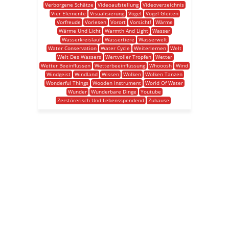
Verborgene Schätze
Videoaufstellung
Videoverzeichnis
Vier Elemente
Visualisierung
Vögel
Vögel Gleiten
Vorfreude
Vorlesen
Vorort
Vorsicht!
Wärme
Wärme Und Licht
Warmth And Light
Wasser
Wasserkreislauf
Wassertiere
Wasserwelt
Water Conservation
Water Cycle
Weiterlernen
Welt
Welt Des Wassers
Wertvoller Tropfen
Wetter
Wetter Beeinflussen
Wetterbeeinflussung
Whooosh
Wind
Windgeist
Windland
Wissen
Wolken
Wolken Tanzen
Wonderful Things
Wooden Instrument
World Of Water
Wunder
Wunderbare Dinge
Youtube
Zerstörerisch Und Lebensspendend
Zuhause