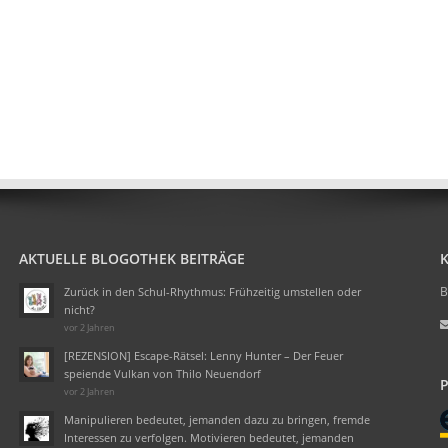
AKTUELLE BLOGOTHEK BEITRÄGE
B
Zurück in den Schul-Rhythmus: Frühzeitig umstellen oder
nicht?
vor 2 Jahren
[REZENSION] Escape-Rätsel: Lenny Hunter – Der Feuer
speiende Vulkan von Thilo Neuendorf
vor 2 Jahren
Manipulieren bedeutet, jemanden dazu zu bringen, fremde
Interessen zu verfolgen. Motivieren bedeutet, jemanden