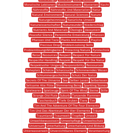
Moralische Lektionen
Musikinstrument
Mysterien
Nacht
Nährstoffe
Nährstoffe Und Materialien
Natur
Natural Environment
Natural Sciences
Nature
Naturgeheimnisse
Natürliche Umwelt
Naturwissenschaften
Naturwunder
Niederschlag
Nutrients And Materials
Ökologie
ökosystem
Peaceful Silence
Persönliche Entwicklung
Pflanzen
Pflanzen Und Tiere
Plants And Animals
Playlist
Precious Drop
Problem-solving Skills
Problemlösungsfähigkeiten
Protecting Nature
Pyrotechnik
Reise
Resources
Respect
Respect For Nature
Respectful Handling
Respekt
Respekt Für Die Natur
Respektvoller Umgang
Responsibility
Ressourcen
Ruheplatz
Schätze
Schatzsuche
Schimmerndes Wesen
Schlummergeschichten
Schutz Der Natur
Secrets Of The Universe
See
Selber Lesen
Selberlesen
Seltsame Alte Flöte
Shimmering Being
Sparkling Stones
Spielwaren
Spielzeuge
Spirit Of The Wind
Steine
Stille
Strange Old Flute
Suburb
Tanzende Flammen
Taschenbuch
Tiefe Gruben
Tiere
Tim
Tim And The Adventure Of The Four Elements
Tim Und Das Abenteuer Der Vier Elemente
Träume
Traumland
Traumwelt
Tropfen
Umwelt
Umweltbewusstsein
Umweltpflege
Umweltschutz
Universum
Unterhaltung
Unterhaltung Und Bildung
Unterwasserwelt
Unverzichtbares Element
Verantwortung