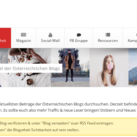
thek
Magazin
Social-Wall
FB Gruppe
Ressourcen
Kamp
kel der Österreichischen Blogs
aktuellsten Beiträge der Österreichischen Blogs durchsuchen. Derzeit befind
en. Es sollte euch also mehr Traffic & neue Leser bringen! Stöbern und Neue
og verifizieren & unter "Blog verwalten" euer RSS Feed eintragen.
en" die Blogothek Sichtbarkeit auf nein stellen.