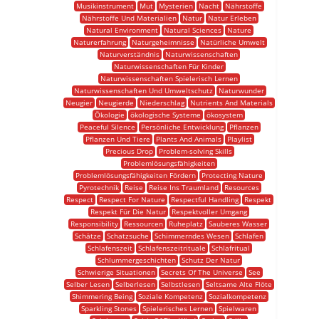
Musikinstrument
Mut
Mysterien
Nacht
Nährstoffe
Nährstoffe Und Materialien
Natur
Natur Erleben
Natural Environment
Natural Sciences
Nature
Naturerfahrung
Naturgeheimnisse
Natürliche Umwelt
Naturverständnis
Naturwissenschaften
Naturwissenschaften Für Kinder
Naturwissenschaften Spielerisch Lernen
Naturwissenschaften Und Umweltschutz
Naturwunder
Neugier
Neugierde
Niederschlag
Nutrients And Materials
Ökologie
ökologische Systeme
ökosystem
Peaceful Silence
Persönliche Entwicklung
Pflanzen
Pflanzen Und Tiere
Plants And Animals
Playlist
Precious Drop
Problem-solving Skills
Problemlösungsfähigkeiten
Problemlösungsfähigkeiten Fördern
Protecting Nature
Pyrotechnik
Reise
Reise Ins Traumland
Resources
Respect
Respect For Nature
Respectful Handling
Respekt
Respekt Für Die Natur
Respektvoller Umgang
Responsibility
Ressourcen
Ruheplatz
Sauberes Wasser
Schätze
Schatzsuche
Schimmerndes Wesen
Schlafen
Schlafenszeit
Schlafenszeitrituale
Schlafritual
Schlummergeschichten
Schutz Der Natur
Schwierige Situationen
Secrets Of The Universe
See
Selber Lesen
Selberlesen
Selbstlesen
Seltsame Alte Flöte
Shimmering Being
Soziale Kompetenz
Sozialkompetenz
Sparkling Stones
Spielerisches Lernen
Spielwaren