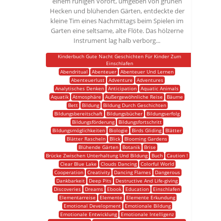
einem ruhigen Vorort, umgeben von grünen
Hecken und blühenden Gärten, entdeckte der
kleine Tim eines Nachmittags beim Spielen im
Garten eine seltsame, alte Flöte. Das hölzerne
Instrument lag halb verborg...
Kinderbuch Gute Nacht Geschichten Für Kinder Zum
Einschlafen
Abendritual
Abenteuer
Abenteuer Und Lernen
Abenteuerlust
Adventure
Adventures
Analytisches Denken
Anticipation
Aquatic Animals
Aquatik
Atmosphäre
Außergewöhnliche Reise
Bäume
Bett
Bildung
Bildung Durch Geschichten
Bildungsbereitschaft
Bildungsbücher
Bildungserfolg
Bildungsförderung
Bildungsfortschritt
Bildungsmöglichkeiten
Biologie
Birds Gliding
Blätter
Blätter Rascheln
Blick
Blooming Gardens
Blühende Gärten
Botanik
Brise
Brücke Zwischen Unterhaltung Und Bildung
Buch
Caution !
Clear Blue Lake
Clouds Dancing
Colorful World
Cooperation
Creativity
Dancing Flames
Dangerous
Dankbarkeit
Deep Pits
Destructive And Life-giving
Discoveries
Dreams
Ebook
Education
Einschlafen
Elementarreise
Elemente
Elemente Erkundung
Emotional Development
Emotionale Bildung
Emotionale Entwicklung
Emotionale Intelligenz