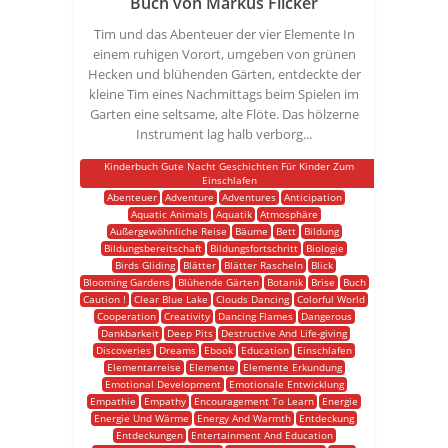
Buch von Markus Flicker
Tim und das Abenteuer der vier Elemente In
einem ruhigen Vorort, umgeben von grünen
Hecken und blühenden Gärten, entdeckte der
kleine Tim eines Nachmittags beim Spielen im
Garten eine seltsame, alte Flöte. Das hölzerne
Instrument lag halb verborg...
Kinderbuch Gute Nacht Geschichten Für Kinder Zum
Einschlafen
Abenteuer
Adventure
Adventures
Anticipation
Aquatic Animals
Aquatik
Atmosphäre
Außergewöhnliche Reise
Bäume
Bett
Bildung
Bildungsbereitschaft
Bildungsfortschritt
Biologie
Birds Gliding
Blätter
Blätter Rascheln
Blick
Blooming Gardens
Blühende Gärten
Botanik
Brise
Buch
Caution !
Clear Blue Lake
Clouds Dancing
Colorful World
Cooperation
Creativity
Dancing Flames
Dangerous
Dankbarkeit
Deep Pits
Destructive And Life-giving
Discoveries
Dreams
Ebook
Education
Einschlafen
Elementarreise
Elemente
Elemente Erkundung
Emotional Development
Emotionale Entwicklung
Empathie
Empathy
Encouragement To Learn
Energie
Energie Und Wärme
Energy And Warmth
Entdeckung
Entdeckungen
Entertainment And Education