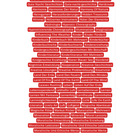
Gute Nacht Geschichten
Gute-nacht-geschichte
Hardcover
Harmonie
Harmonie Der Natur
Harmony Of Nature
Heimgarten
Herausforderungen
Hidden Treasures
Himmel
Hölzernes Instrument
Hüter Der Elemente
Hydrologie
Hypnotic Choreography
Hypnotisierende Choreographie
Illumination
Imagination
Influencing The Weather
Kinder
Kinder Fördern
Kinderbuch
Kinderbuch Mit Mehrwert
Kinderbücher
Kinderbuchreihe
Kinderbuchserie
Kindererziehung
Kindergeschichte
Kindergeschichten Mit Botschaft
Kinderliteratur
Kinderliteratur Mit Mehrwert
Kindgerechte Erzählung
Klarer Blauer See
Kleinkind
Kognitive Entwicklung
Kooperation
Kreative Geschichten
Kreative Lösungen
Kreative Problemlösung
Kreativität
Land Der Erde
Land Des Feuers
Land Des Windes
Land Of Fire
Land Of The Earth
Land Of The Wind
Leaves Rustling
Leben
Leben Auf Der Erde
Lebensspendend
Lebhafte Luft
Lernabenteuer
Lernen
Lernen Mit Fantasie
Lernerfolg
Lernfreude
Lerninhalte
Lernmöglichkeiten
Lernmotivation
Licht
Life On Earth
Literatur
Lively Air
Luft
Luftgeist
Magische Abenteuer
Magische Flöte
Markus Flicker
Materialien
Mehrwert
Mineralien
Mineralogie
Minerals
Moral Lessons
Moralische Entwicklung
Moralische Erziehung
Moralische Lektionen
Moralische Und Ethische Lektionen
Moralische Und Ethische Werte
Moralische Werte