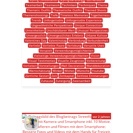
Styling Consultation
Styling-beratung
Taschenbuch
Teamarbeit
Teamwork
Techniken
Techniques
Thema
Thematic Outfits
Thematische Outfits
Themed Shoots
Themenshootings
Tiefe
Timeless Memories
Togetherness
Trends
Unforgettable
Unforgettable Experience
Ungewöhnliche Perspektiven
Unique Connection
Unreinheiten
Unschätzbarer Wert
Unusual Perspectives
Unvergesslich
Unvergessliches Erlebnis
Urbane Kulisse
Valentines Day
Valentinstag
Verbindung
Verbundenheit
Verliebt
Verliebte Paare
Verlobung
Versatile Uses
Verspielt
Verwendungsmöglichkeiten
Vielseitige Verwendungsmöglichkeiten
Vision
Visual Testimonies
Visuelle Zeugnisse
Vorbereitung
Vorlieben
Vorstellungen
Wall Decoration
Wanddekoration
Wertschätzung
Winkel
Wishes
Wünsche
Youtube
Zärtliche Gesten
Zeit
Zeitkapsel
Zeitlose Erinnerungen
Zuhause
Zuneigung
Zweisamkeit
vor 2 Jahren