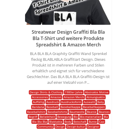
Streatwear Design Graffiti Bla Bla
Bla T-Shirt und weitere Produkte
Spreadshirt & Amazon Merch
BLA BLA BLA Graphity Graffiti Wand Sprenkel
fleckig BLABLABLA Graffitiart Design. Dieses
Produkt ist in mehreren Farben und Stilen
erhältlich und eignet sich für verschiedene
Geschlechter. Das BLA BLA BLA Graffiti-Design ist
auf einer Vielzahl von P...
Design Shirts & Clothing
1980er Jahre
Abstrakte Motive
Accessoires
Amazon
Amazon Merch
Atmungsaktiv
Auffällig
Ausdruck
Ausdrucksform
Auswahl
Baby
Bandana
Baseball
Baseballkappe
Baseballkappen
Baseballshirt
Baseballshirts
Baumwolle
Beanie
Beanies
Begriff
Beliebtheit
Bewegung
Bio
Bio-materialien
Bla
Bla Bla Bla
Blablabla
Body
Botschaft
Bunte
Cap
Community
Design
Design-kultur
Designer