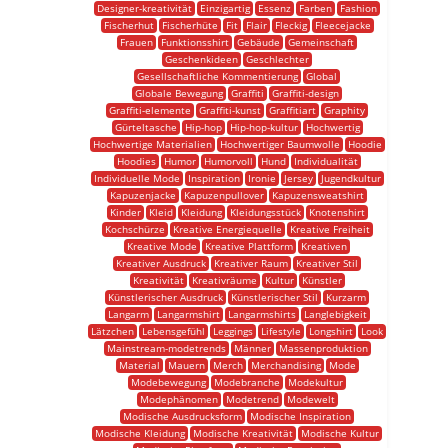
Designer-kreativität
Einzigartig
Essenz
Farben
Fashion
Fischerhut
Fischerhüte
Fit
Flair
Fleckig
Fleecejacke
Frauen
Funktionsshirt
Gebäude
Gemeinschaft
Geschenkideen
Geschlechter
Gesellschaftliche Kommentierung
Global
Globale Bewegung
Graffiti
Graffiti-design
Graffiti-elemente
Graffiti-kunst
Graffitiart
Graphity
Gürteltasche
Hip-hop
Hip-hop-kultur
Hochwertig
Hochwertige Materialien
Hochwertiger Baumwolle
Hoodie
Hoodies
Humor
Humorvoll
Hund
Individualität
Individuelle Mode
Inspiration
Ironie
Jersey
Jugendkultur
Kapuzenjacke
Kapuzenpullover
Kapuzensweatshirt
Kinder
Kleid
Kleidung
Kleidungsstück
Knotenshirt
Kochschürze
Kreative Energiequelle
Kreative Freiheit
Kreative Mode
Kreative Plattform
Kreativen
Kreativer Ausdruck
Kreativer Raum
Kreativer Stil
Kreativität
Kreativräume
Kultur
Künstler
Künstlerischer Ausdruck
Künstlerischer Stil
Kurzarm
Langarm
Langarmshirt
Langarmshirts
Langlebigkeit
Lätzchen
Lebensgefühl
Leggings
Lifestyle
Longshirt
Look
Mainstream-modetrends
Männer
Massenproduktion
Material
Mauern
Merch
Merchandising
Mode
Modebewegung
Modebranche
Modekultur
Modephänomen
Modetrend
Modewelt
Modische Ausdrucksform
Modische Inspiration
Modische Kleidung
Modische Kreativität
Modische Kultur