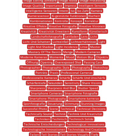
Image Editing Software
Image Noise
Image Processing
Image Quality
Importance
Impress
Intelligent Sensors
Intelligente Sensoren
Intent
Iso
Iso Zahl
Kamera
Kamerasensor
Ki-gestützte Funktionen
Klarheit
Kombinationen
Kontrolle
Konzept
Korrektur
Kreative Effekte
Kreative Fotografie
Kreative Visionen
Kreativität
Kreativität Erweitern
Kunstform
Künstlerisch
Landschaftsfotografie
Leitfaden
Lens
Licht
Licht Und Schatten
Lichteinfall
Lichtverhältnisse
Light
Light And Shadow
Light Incidence
Linse
Master
Mastery Of The Basics
Menge
Modern Cameras
Moderne Kameras
Momente
Mood
Motion Blur
Objektiv
Öffnung
Opening
Overexposed Shot
Passing Cars
Photographer
Photographic Style
Photography
Photoshop
Porträts
Praxis
Professional Cameras
Professionelle Kameras
Schärfe
Schärfe Und Unschärfe
Schärfentiefe
Sekunden
Sensitivity
Share Visions
Sharpness
Sharpness And Blur
Shutter Speed
Smartphone Cameras
Smartphone Fotografie
Smartphone Photography
Smartphone-kameras
Sportfotografie
Steuerung
Stimmung
Stunning Images
Successful Photo
Szene
Technical
Technical Decisions
Technically Sound
Technik
Technik Und Kreativität
Techniken
Technisch
Technisch Solide
Technische Entscheidungen
Technological Innovations
Technologische Innovationen
Technology And Creativity
Teilen
Tell Stories
Tell Stories Visually
Tiefe