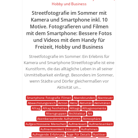
Streetfotografie im Sommer mit
Kamera und Smartphone inkl. 10
Motive. Fotografieren und Filmen
mit dem Smartphone: Bessere Fotos
und Videos mit dem Handy für
Freizeit, Hobby und Business
Streetfotografie im Sommer: Ein Erlebnis für
Kamera und Smartphone Streetfotografie ist eine
Kunstform, die das alltägliche Leben in all seiner
Unmittelbarkeit einfängt. Besonders im Sommer,
wenn Städte und Dörfer gleichermaßen vor
Aktivität un...
Smartphone Fotografie Filmen
Abendstunden
Abenteuer
Abwechslungsreich
Action
Aktiv
Aktivität
Aktivitäten
Alltag
Alltag Festhalten
Alltags
Alltagsmomente
Altersgruppen
Architektur
Art
Atemberaubende Aufnahmen
Atmosphäre
Aufgeschlossene Menschen
Aufmerksam
Aufmerksamkeit
Aufmerksamkeit Erzeugen
Aufnahmen
Aufregende Erfahrung
Auge Für Details
Auslöser