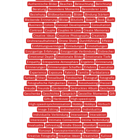
Authentische Bilder
Beaches
Beleuchtung
Belichtung
Beratung
Besondere Momente
Besonderer Look
Beziehung
Bildbearbeitung
Bilder
Bindung Stärken
Bleibende Erinnerung
Blicke
Blitzlicht
Bokeh
Book
Buch
Business
Colors
Concept Development
Consultation
Contrast
Couple
Couples In Love
Create Memories
Creative Ideas
Creative Photography
Creativity
Drohnenaufnahmen
Drone Shots
Durchführung
Effekte
Einfühlungsvermögen
Einladungen
Einstellungen
Einzigartige Erfahrung
Einzigartige Verbindung
Eisbrecher
Emotional Depth
Emotionale Bilder
Emotionale Tiefe
Empathy
Entspannte Atmosphäre
Ergebnis
Erinnerung
Erinnerungen
Erinnerungen Schaffen
Erlebnis
Execution
Experience
Exposure
Fabrics
Familie
Farbbalance
Farben
Filter
Fotoalbum
Fotobücher
Fotograf
Fotografie
Fotografische Fähigkeiten
Fotos
Fotoshooting
Freizeit
Freude
Freunde
Garderobe
Gedrucktes Album
Geschenk
Geschenke
Geschichte
Gespräch
Gestellte Momente
Gift
Gifts
Hardcover
High-speed-sync
High-speed-synchronisation
Hobby
Hobbys
Hörbuch
Image Editing
Individualität
Individuality
Individuelle Verbindung
Interaction
Interaktion
Interessen
Intimate Connection
Intime Verbindung
Invaluable
Jahrestag
Kindle Ebook
Komfort
Kontrast
Konzept
Konzeptentwicklung
Korrektur
Kreative Fotografie
Kreative Ideen
Kreativität
Kulisse