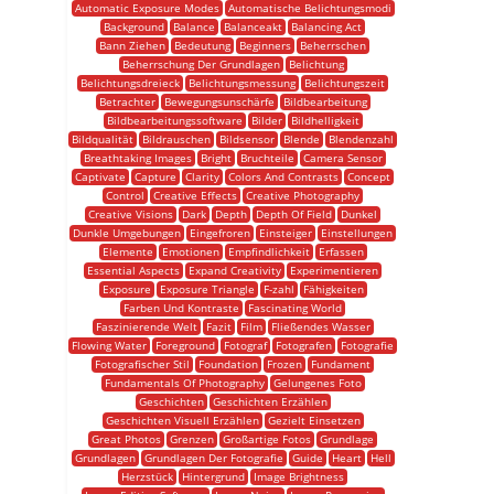
Automatic Exposure Modes
Automatische Belichtungsmodi
Background
Balance
Balanceakt
Balancing Act
Bann Ziehen
Bedeutung
Beginners
Beherrschen
Beherrschung Der Grundlagen
Belichtung
Belichtungsdreieck
Belichtungsmessung
Belichtungszeit
Betrachter
Bewegungsunschärfe
Bildbearbeitung
Bildbearbeitungssoftware
Bilder
Bildhelligkeit
Bildqualität
Bildrauschen
Bildsensor
Blende
Blendenzahl
Breathtaking Images
Bright
Bruchteile
Camera Sensor
Captivate
Capture
Clarity
Colors And Contrasts
Concept
Control
Creative Effects
Creative Photography
Creative Visions
Dark
Depth
Depth Of Field
Dunkel
Dunkle Umgebungen
Eingefroren
Einsteiger
Einstellungen
Elemente
Emotionen
Empfindlichkeit
Erfassen
Essential Aspects
Expand Creativity
Experimentieren
Exposure
Exposure Triangle
F-zahl
Fähigkeiten
Farben Und Kontraste
Fascinating World
Faszinierende Welt
Fazit
Film
Fließendes Wasser
Flowing Water
Foreground
Fotograf
Fotografen
Fotografie
Fotografischer Stil
Foundation
Frozen
Fundament
Fundamentals Of Photography
Gelungenes Foto
Geschichten
Geschichten Erzählen
Geschichten Visuell Erzählen
Gezielt Einsetzen
Great Photos
Grenzen
Großartige Fotos
Grundlage
Grundlagen
Grundlagen Der Fotografie
Guide
Heart
Hell
Herzstück
Hintergrund
Image Brightness