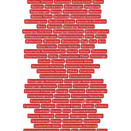
Auslöser Drücken
Ausrüstung
Authentizität
Bäume
Bäumen
Bearbeitung
Bedingungen
Begegnung
Begegnungen
Beitrag
Bekanntschaften
Beleben
Belebte Plätze
Belichtung
Belichtung Anpassen
Belichtungszeit
Berufliche Zwecke
Besondere Momente
Beste
Bewegung
Bewegung Festhalten
Bewegung Und Stille
Bewegungsunschärfe
Bild Ausgleichen
Bildbearbeitungs-apps
Bildbeschreibung
Bilder
Bildern
Bilderreihe
Blickwinkel
Blickwinkeln
Blog
Buch
Bunt
Bunte Farben
Bunte Hemden
Business
Dauerhafte Bekanntschaften
Details
Diskret
Diskretion
Dokumentieren
Dörfer
Dramatischer Effekt
Drittelregel
Du-form
Dynamik
Dynamische Bilder
Dynamische Elemente
Dynamische Fotomotive
Dynamische Szenen
Effekte
Eindrücke
Einsatzbereitschaft
Einverständnis
Einzigartige Atmosphäre
Einzigartige Gelegenheiten
Einzigartige Momente
Eisdielen
Emotional
Emotionen
Emotionen Einfangen
Energie
Entdecken
Entdeckungen
Entdeckungsreise
Entspannt
Entspannte Menschen
Entspanntheit
Entwickeln
Erfahrung
Ergänzung
Ergebnisse
Erlaubnis
Erlaubnis Fragen
Erleben
Erlebnis
Erzählung
Essenz
Ethik
Experimentieren
Externe Objektive
Facetten
Fähigkeiten
Fahrräder
Farbakzente
Farben
Farbenfreude
Farbenfroh
Farbenfrohe Bilder
Faszinierende Erfahrung
Faszinierende Kontraste
Fehler
Fest
Festhalten
Filmen