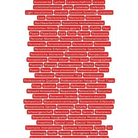
Kunstwerke
Lachen
Leidenschaftlich
Leisure
Lichtinstallationen
Liebe
Liebende
Lieferung
Light Installations
Location
Location Scouting
Locations
Love
Meilensteine
Memories
Momente
Nachbearbeitung
Natürliche Verhaltensweise
Natürliches Wirken
Online-galerie
Ort
Outfits
Paar
Paare
Paperback
Park
Parks
Partner
Passionate
Personal Moments
Personalisiert
Personalisierung
Personality
Personalization
Personalized
Persönlich
Persönliche Erfahrung
Persönliche Geschichte
Persönliche Momente
Persönlichkeit
Perspectives
Perspektiven
Photo Album
Photo Shoot
Photographer
Planning
Planung
Planungsphase
Playful
Portfolio
Posen
Poses
Post-processing
Präsentation
Prints
Professional
Professional Tips
Professionell
Professionelle Qualität
Professioneller Fotograf
Profi Tipps
Props
Qualität
Quality
Reflexion
Relationship
Relaxed Atmosphere
Requisiten
Retouching
Retusche
Romantic
Romantic Gardens
Romantic-dreamy
Romantisch
Romantisch-verträumt
Romantische Erfahrung
Romantische Gärten
Sammlung
Schärfe
Schnappschüsse
Schwangerschaft
Selection
Selfies
Setting
Sharpness
Smartphone Fotografie
Smartphone Photography
Snapshots
Special Look
Special Moments
Spontane Interaktionen
Spontane Momente
Spotify
Stil
Stimmung
Stoffe
Strände
Strengthen Bond
Style