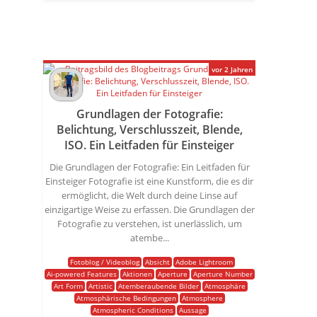
vor 2 Jahren
Grundlagen der Fotografie:
Belichtung, Verschlusszeit, Blende,
ISO. Ein Leitfaden für Einsteiger
Die Grundlagen der Fotografie: Ein Leitfaden für
Einsteiger Fotografie ist eine Kunstform, die es dir
ermöglicht, die Welt durch deine Linse auf
einzigartige Weise zu erfassen. Die Grundlagen der
Fotografie zu verstehen, ist unerlässlich, um
atembe...
Fotoblog / Videoblog
Absicht
Adobe Lightroom
Ai-powered Features
Aktionen
Aperture
Aperture Number
Art Form
Artistic
Atemberaubende Bilder
Atmosphäre
Atmosphärische Bedingungen
Atmosphere
Atmospheric Conditions
Aussage