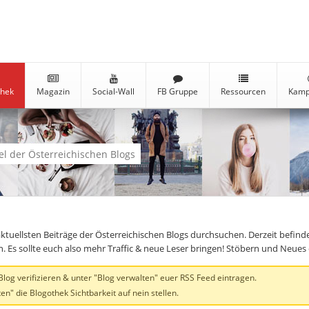
thek
Magazin
Social-Wall
FB Gruppe
Ressourcen
Kamp
kel der Österreichischen Blogs
aktuellsten Beiträge der Österreichischen Blogs durchsuchen. Derzeit befind
en. Es sollte euch also mehr Traffic & neue Leser bringen! Stöbern und Neue
og verifizieren & unter "Blog verwalten" euer RSS Feed eintragen.
en" die Blogothek Sichtbarkeit auf nein stellen.