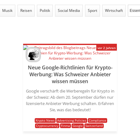
Musik
Reisen
Politik
Social Media
Sport
Wirtschaft
vor 2 Jahren
Neue Google-Richtlinien für Krypto-
Werbung: Was Schweizer Anbieter
wissen müssen
Google verschärft die Werberegeln für Krypto in
der Schweiz: Ab dem 20. September dürfen nur
lizensierte Anbieter Werbung schalten. Erfahren
Sie, was das bedeutet!
Krypto News
Advertising Policies
Compliance
Cryptocurrency
Finma
Google
Switzerland