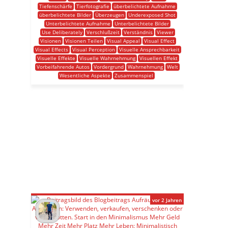
Tiefenschärfe
Tierfotografie
überbelichtete Aufnahme
überbelichtete Bilder
Überzeugen
Underexposed Shot
Unterbelichtete Aufnahme
Unterbelichtete Bilder
Use Deliberately
Verschlußzeit
Verständnis
Viewer
Visionen
Visionen Teilen
Visual Appeal
Visual Effect
Visual Effects
Visual Perception
Visuelle Ansprechbarkeit
Visuelle Effekte
Visuelle Wahrnehmung
Visuellen Effekt
Vorbeifahrende Autos
Vordergrund
Wahrnehmung
Welt
Wesentliche Aspekte
Zusammenspiel
vor 2 Jahren