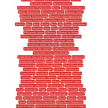
Bescheiden Leben
Bescheidenheit
Bescheidenheit Praktizieren
Besitz
Besitz Kontrollieren
Besitz Reduzieren
Besitzmanagement
Bewusst Leben
Bewusste Entscheidung
Bewusste Lebensgestaltung
Bewusster Konsum
Bewusstes Leben
Bewusstsein
Bildlich
Blatt
Buch
Bücher
Büro
Cds
Chaos
Dachboden
Dinge
Disziplin
Dvds
Ebay
Effektives Leben
Effizientes Leben
Effizienz
Effizienz Im Alltag
Effizienz Im Leben
Einfach Leben
Einfacher Leben
Einfacher Lebensstil
Einfaches Leben
Einfaches Leben Genießen
Einfachheit
Einfachheit Des Lebens
Einfachheit Genießen
Einfachheit Und Lebensfreude
Einfachheit Und Zufriedenheit
Elektrogeräte
Elektronik
Emotionale Befreiung
Ende
Entlastung
Entrümpeln
Entscheidung
Entscheidungsfindung
Entschleunigung
Entsorgung
Erfahrungen
Erfüllung
Erlebnisse
Essentielles
Facebook
Facebook Gruppen
Familie
Fasching
Finanzieller Gewinn
Finanzmanagement
Flohmärkte
Flohmärkten
Fokus
Fokussiert Leben
Fokussierter Lebensstil
Fokussierung
Fotorequisiten
Fotos
Fotostudio
Frage
Freiheit
Freude
Freunde
Fülle
Gegenstand
Gegenstände
Gegenständen
Gelassenheit
Geld
Geld Verdienen
Geldsparen
Geste
Gewinn
Gläser
Glück
Glück Durch Einfachheit
Glück Durch Reduktion
Glück Im Alltag
Glück Im Einfachen Leben
Glück Im Leben