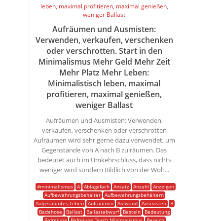
Aufräumen und Ausmisten:
Verwenden, verkaufen, verschenken
oder verschrotten. Start in den
Minimalismus Mehr Geld Mehr Zeit
Mehr Platz Mehr Leben:
Minimalistisch leben, maximal
profitieren, maximal genießen,
weniger Ballast
Aufräumen und Ausmisten: Verwenden,
verkaufen, verschenken oder verschrotten
Aufräumen wird sehr gerne dazu verwendet, um
Gegenstände von A nach B zu räumen. Das
bedeutet auch im Umkehrschluss, dass nichts
weniger wird sondern Bildlich von der Woh...
#minimalismus
A
Ablagefach
Ansatz
Anzahl
Anzeigen
Aufbewahrungsbehälter
Aufbewahrungsbehältern
Aufgeräumtes Leben
Aufräumen
Aufwand
Ausmisten
B
Badehose
Ballast
Ballastabwurf
Basteln
Bedeutung
Befreiung
Befreiung Durch Minimalismus
Bereich