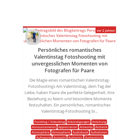
vor 2 Jahren
Persönliches romantisches
Valentinstag Fotoshooting mit
unvergesslichen Momenten von
Fotografen für Paare
Die Magie eines romantischen Valentinstag-
Fotoshootings Am Valentinstag, dem Tag der
Liebe, haben Paare die perfekte Gelegenheit, ihre
Beziehung zu feiern und besondere Momente
festzuhalten. Ein persönliches, romantisches
Valentinstag-Fotoshooting bi...
Fotoblog / Videoblog
Ankündigungen
Anleitung
Announcements
Appreciation
Artworks
Ästhetik
Atmosphäre
Atmosphere
Audiobook
Aufnahmen
Aufregung
Auswahl
Authentic
Authentisch