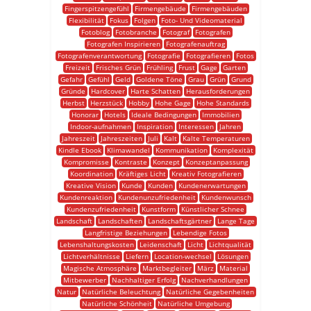
Fingerspitzengefühl
Firmengebäude
Firmengebäuden
Flexibilität
Fokus
Folgen
Foto- Und Videomaterial
Fotoblog
Fotobranche
Fotograf
Fotografen
Fotografen Inspirieren
Fotografenauftrag
Fotografenverantwortung
Fotografie
Fotografieren
Fotos
Freizeit
Frisches Grün
Frühling
Frust
Gage
Garten
Gefahr
Gefühl
Geld
Goldene Töne
Grau
Grün
Grund
Gründe
Hardcover
Harte Schatten
Herausforderungen
Herbst
Herzstück
Hobby
Hohe Gage
Hohe Standards
Honorar
Hotels
Ideale Bedingungen
Immobilien
Indoor-aufnahmen
Inspiration
Interessen
Jahren
Jahreszeit
Jahreszeiten
Juli
Kalt
Kalte Temperaturen
Kindle Ebook
Klimawandel
Kommunikation
Komplexität
Kompromisse
Kontraste
Konzept
Konzeptanpassung
Koordination
Kräftiges Licht
Kreativ Fotografieren
Kreative Vision
Kunde
Kunden
Kundenerwartungen
Kundenreaktion
Kundenunzufriedenheit
Kundenwunsch
Kundenzufriedenheit
Kunstform
Künstlicher Schnee
Landschaft
Landschaften
Landschaftsgärtner
Lange Tage
Langfristige Beziehungen
Lebendige Fotos
Lebenshaltungskosten
Leidenschaft
Licht
Lichtqualität
Lichtverhältnisse
Liefern
Location-wechsel
Lösungen
Magische Atmosphäre
Marktbegleiter
März
Material
Mitbewerber
Nachhaltiger Erfolg
Nachverhandlungen
Natur
Natürliche Beleuchtung
Natürliche Gegebenheiten
Natürliche Schönheit
Natürliche Umgebung