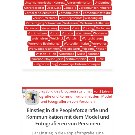
Unternehmerischer Kontext
Unternehmertum
Unüberlegt
Unvorbereitet
User Data
Valuable
Verbindungen Knüpfen
Verborgene Absichten
Verhandlungen
Verhandlungstaktik
Verlust
Verluste
Verlustgeschäft
Verteidigung
Verteidigung Schwächen
Vertrauen
Vertrauen Aufbauen
Verwirren
Verwirrung
Videos
Vision
Voreilig
Vorhaben
Vortäuschung
Vorteil
Vorteile
Wachstum
Weakness
Weisheiten
Weitblick
Weitsicht
Wertschätzung
Wertvolle Beziehungen
Wertvolle Inhalte
Wertvolles
Wertvolles Gewinnen
Wettbewerb
Wisdom
Wissen
Wissen Teilen
Workshops
Wurst
Youtube
Youtube Playlist
Zeit
Zeitinvestition
Ziel
Ziele
Zielgruppe
Zug
Zukünftige Unternehmungen
vor 2 Jahren
Einstieg in die Peoplefotografie und
Kommunikation mit dem Model und
Fotografieren von Personen
Der Einstieg in die Peoplefotografie: Eine