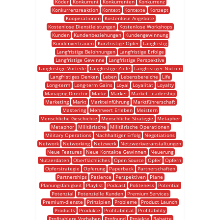
Köder
Konkurrent
Konkurrenten
Konkurrenz
Konkurrenzreaktion
Kontext
Kontexte
Konzept
Kooperationen
Kostenlose Angebote
Kostenlose Dienstleistungen
Kostenlose Workshops
Kunden
Kundenbeziehungen
Kundengewinnung
Kundenvertrauen
Kurzfristige Opfer
Langfristig
Langfristige Belohnungen
Langfristige Erfolge
Langfristige Gewinne
Langfristige Perspektive
Langfristige Vorteile
Langfristige Ziele
Langfristiger Nutzen
Langfristiges Denken
Leben
Lebensbereiche
Life
Long-term
Long-term Gains
Loyal
Loyalität
Loyalty
Managing Director
Marke
Market
Market Leadership
Marketing
Markt
Markteinführung
Marktführerschaft
Mastering
Mehrwert Erleben
Meistern
Menschliche Geschichte
Menschliche Strategie
Metapher
Metaphor
Militärische
Militärische Operationen
Military Operations
Nachhaltiger Erfolg
Negotiations
Network
Networking
Netzwerk
Netzwerkveranstaltungen
Neue Features
Neue Kontakte Gewinnen
Neuerung
Nutzerdaten
Oberflächliches
Open Source
Opfer
Opfern
Opferstrategie
Opferung
Paperback
Partnerschaften
Partnerships
Patience
Perspektiven
Plane
Planungsfähigkeit
Playlist
Podcast
Politeness
Potential
Potenzial
Potenzielle Kunden
Premium Services
Premium-dienste
Prinzipien
Probleme
Product Launch
Products
Produkte
Profitabilität
Profitability
Profitablere Vorhaben
Profound
Projekte
Rabatte