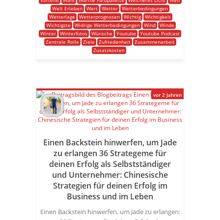
Vorteile
Wahl
Warme Farbpalette
Weicheres Licht
Welt
Welt Erleben
Wert
Wetter
Wetterbedingungen
Wetterlage
Wetterprognosen
Wichtig
Wichtigkeit
Wichtigste
Widrige Wetterbedingungen
Wind
Winde
Winter
Winterfotos
Wünsche
Youtube
Youtube Podcast
Zentrale Rolle
Ziele
Zufriedenheit
Zusammenarbeit
Zusatzkosten
vor 2 Jahren
Einen Backstein hinwerfen, um Jade
zu erlangen 36 Strategeme für
deinen Erfolg als Selbstständiger
und Unternehmer: Chinesische
Strategien für deinen Erfolg im
Business und im Leben
Einen Backstein hinwerfen, um Jade zu erlangen: