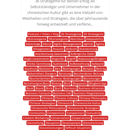
36 Strategeme für deinen Erfolg als
Selbstständiger und Unternehmer In der
chinesischen Kultur gibt es eine Vielzahl von
Weisheiten und Strategien, die über Jahrtausende
hinweg entwickelt und verfeine...
Podcast / Video / Vlog
36 Strategeme
36 Stratagems
36strategeme
36strategems
Absichten
Adaptability
Advantage
Advice
Agiles Management
Agilität
Agility
Alltagsleben
Amazon
Ambush
Anerkennung
Anerkennung Gewinnen
Anfängliche Opfer
Angel-investments
Angreifer
Angriff
Anpassungsfähigkeit
Antike Sammlung
Audiobook
Aufbewahrung
Aufwand
Ausdruck
Backstein
Bait
Bedingungen
Beispiel
Beitrag
Bekanntheit Steigern
Beratung
Bescheidener Beitrag
Bescheidenheit
Besser Bedingungen
Beziehungen
Beziehungsaufbau
Bildung
Blick
Blog-posts
Blogbeiträge
Book
Brand
Brick
Buch
Business
Business Alliances
Business Contacts
Business Life
Business Negotiations
Calculation
Chinese
Chinese Culture
Chinese Philosophy
Chinese Strategies
Chinesisch
Chinesische Kultur
Chinesische Philosophie
Chinesische Strategien
Community
Competition
Competitors
Consulting
Content Marketing
Conversation
Cooperations
Customers
Darstellung
Deception
Development
Dienstleistung
Dienstleistungen
Difficult Situations