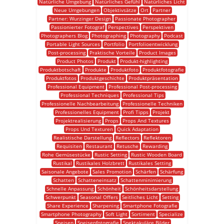
Natürliche Umgebung
Natürliches Gefühl
Natürliches Licht
Neue Umgebungen
Objektivsätze
Ort
Partner
Partner: Wurzinger Design
Passionate Photographer
Passionierter Fotograf
Perspectives
Perspektiven
Photographers Blog
Photographing
Photography
Podcast
Portable Light Sources
Portfolio
Portfolioentwicklung
Post-processing
Praktische Vorteile
Product Images
Product Photos
Produkt
Produkt-highlighting
Produktbotschaft
Produkte
Produktfoto
Produktfotografie
Produktfotos
Produktgeschichte
Produktpräsentation
Professional Equipment
Professional Post-processing
Professional Techniques
Professional Tips
Professionelle Nachbearbeitung
Professionelle Techniken
Professionelles Equipment
Profi Tipps
Projekt
Projektrealisierung
Props
Props And Textures
Props Und Texturen
Quick Adaptation
Realistische Darstellung
Reflectors
Reflektoren
Requisiten
Restaurant
Retusche
Rewarding
Rohe Gemüsestücke
Rustic Setting
Rustic Wooden Board
Rustikal
Rustikales Holzbrett
Rustikales Setting
Saisonale Angebote
Sales Promotion
Schärfen
Schärfung
Schatten
Schatteneinsatz
Schattenminimierung
Schnelle Anpassung
Schönheit
Schönheitsdarstellung
Schwerpunkt
Seasonal Offers
Seitliches Licht
Setting
Share Experience
Sharpening
Smartphone Fotografie
Smartphone Photography
Soft Light
Sortiment
Specialize
Speisen
Speisenfotografie
Spektakuläre Bilder