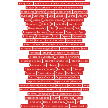
Bildqualität
Bildstabilisator
Bildstabilisierung
Bildwirkung
Blätter
Blätterhaufen
Blende
Blendenöffnung
Blogbeitrag
Blumen
Bokeh
Bokeh-effekte
Brennweite
Business
Cameraraw
Cold
Compact
Course
Creative
Datei
Dateien
Dauerbelichtung
Detailaufnahme
Detailreich
Details
Di
Di Vc Osd
Drittelregel
Dynamikumfang
Ecken
Einstellungen
Eisig
Entspannte Fototour
Environment
Equestrian Sport
Erfahrung
Erfahrungen
Expert
Experte
Expression
F2.8-5
Farben
Farbenintensität
Farbenpracht
Farbharmonien
Farbhervorhebung
Farbtemperatur
Farbtöne
Farbwiedergabe
Fast
Flexibilität
Food
Foto
Fotoblog
Fotograf
Fotografen
Fotografie
Fotografie-ausrüstung
Fotografie-erfahrung
Fotografie-erlebnis
Fotografie-fähigkeiten
Fotografie-tipps
Fotografieren
Fotokurs
Fotospaziergang
Fotospaziergang-erfahrung
Fototechnik
Fototipps
Fototour
Fotoworkshop
Freizeit
Full Body Shot
Ganzkörperaufnahme
Gegenlichtaufnahme
Gegenlichtaufnahmen
Gegenstände
Getestet
Goldene Stunde
Handhabung
Handling
Hdr-technik
Help
Herbst
Herbstfarben
Herbstlaub
Herbststimmung
Hilfe
Himmel
Hintergrund
Hintergrundunschärfe
Historische Gebäude
Hobby
Hochformat
Horse
Horse Love
Horse Photography
Hunde
Icy
Image Processing
Image Processing Raw
Image Quality