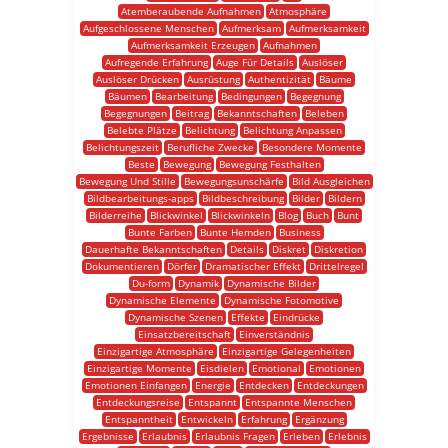
Atemberaubende Aufnahmen
Atmosphäre
Aufgeschlossene Menschen
Aufmerksam
Aufmerksamkeit
Aufmerksamkeit Erzeugen
Aufnahmen
Aufregende Erfahrung
Auge Für Details
Auslöser
Auslöser Drücken
Ausrüstung
Authentizität
Bäume
Bäumen
Bearbeitung
Bedingungen
Begegnung
Begegnungen
Beitrag
Bekanntschaften
Beleben
Belebte Plätze
Belichtung
Belichtung Anpassen
Belichtungszeit
Berufliche Zwecke
Besondere Momente
Beste
Bewegung
Bewegung Festhalten
Bewegung Und Stille
Bewegungsunschärfe
Bild Ausgleichen
Bildbearbeitungs-apps
Bildbeschreibung
Bilder
Bildern
Bilderreihe
Blickwinkel
Blickwinkeln
Blog
Buch
Bunt
Bunte Farben
Bunte Hemden
Business
Dauerhafte Bekanntschaften
Details
Diskret
Diskretion
Dokumentieren
Dörfer
Dramatischer Effekt
Drittelregel
Du-form
Dynamik
Dynamische Bilder
Dynamische Elemente
Dynamische Fotomotive
Dynamische Szenen
Effekte
Eindrücke
Einsatzbereitschaft
Einverständnis
Einzigartige Atmosphäre
Einzigartige Gelegenheiten
Einzigartige Momente
Eisdielen
Emotional
Emotionen
Emotionen Einfangen
Energie
Entdecken
Entdeckungen
Entdeckungsreise
Entspannt
Entspannte Menschen
Entspanntheit
Entwickeln
Erfahrung
Ergänzung
Ergebnisse
Erlaubnis
Erlaubnis Fragen
Erleben
Erlebnis