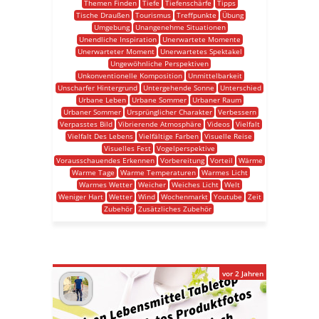
Themen Finden
Tiefe
Tiefenschärfe
Tipps
Tische Draußen
Tourismus
Treffpunkte
Übung
Umgebung
Unangenehme Situationen
Unendliche Inspiration
Unerwartete Momente
Unerwarteter Moment
Unerwartetes Spektakel
Ungewöhnliche Perspektiven
Unkonventionelle Komposition
Unmittelbarkeit
Unscharfer Hintergrund
Untergehende Sonne
Unterschied
Urbane Leben
Urbane Sommer
Urbaner Raum
Urbaner Sommer
Ursprünglicher Charakter
Verbessern
Verpasstes Bild
Vibrierende Atmosphäre
Videos
Vielfalt
Vielfalt Des Lebens
Vielfältige Farben
Visuelle Reise
Visuelles Fest
Vogelperspektive
Vorausschauendes Erkennen
Vorbereitung
Vorteil
Wärme
Warme Tage
Warme Temperaturen
Warmes Licht
Warmes Wetter
Weicher
Weiches Licht
Welt
Weniger Hart
Wetter
Wind
Wochenmarkt
Youtube
Zeit
Zubehör
Zusätzliches Zubehör
vor 2 Jahren