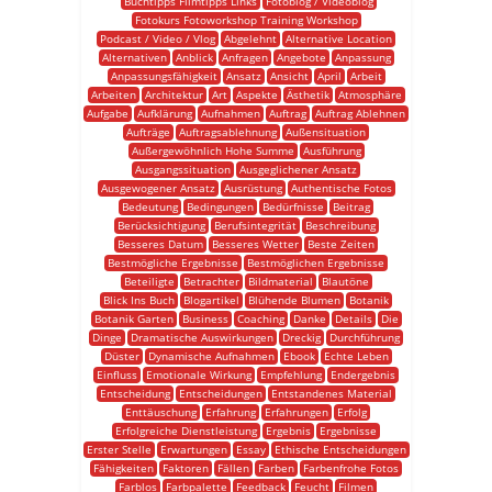
Buchtipps Filmtipps Links
Fotoblog / Videoblog
Fotokurs Fotoworkshop Training Workshop
Podcast / Video / Vlog
Abgelehnt
Alternative Location
Alternativen
Anblick
Anfragen
Angebote
Anpassung
Anpassungsfähigkeit
Ansatz
Ansicht
April
Arbeit
Arbeiten
Architektur
Art
Aspekte
Ästhetik
Atmosphäre
Aufgabe
Aufklärung
Aufnahmen
Auftrag
Auftrag Ablehnen
Aufträge
Auftragsablehnung
Außensituation
Außergewöhnlich Hohe Summe
Ausführung
Ausgangssituation
Ausgeglichener Ansatz
Ausgewogener Ansatz
Ausrüstung
Authentische Fotos
Bedeutung
Bedingungen
Bedürfnisse
Beitrag
Berücksichtigung
Berufsintegrität
Beschreibung
Besseres Datum
Besseres Wetter
Beste Zeiten
Bestmögliche Ergebnisse
Bestmöglichen Ergebnisse
Beteiligte
Betrachter
Bildmaterial
Blautöne
Blick Ins Buch
Blogartikel
Blühende Blumen
Botanik
Botanik Garten
Business
Coaching
Danke
Details
Die
Dinge
Dramatische Auswirkungen
Dreckig
Durchführung
Düster
Dynamische Aufnahmen
Ebook
Echte Leben
Einfluss
Emotionale Wirkung
Empfehlung
Endergebnis
Entscheidung
Entscheidungen
Entstandenes Material
Enttäuschung
Erfahrung
Erfahrungen
Erfolg
Erfolgreiche Dienstleistung
Ergebnis
Ergebnisse
Erster Stelle
Erwartungen
Essay
Ethische Entscheidungen
Fähigkeiten
Faktoren
Fällen
Farben
Farbenfrohe Fotos
Farblos
Farbpalette
Feedback
Feucht
Filmen