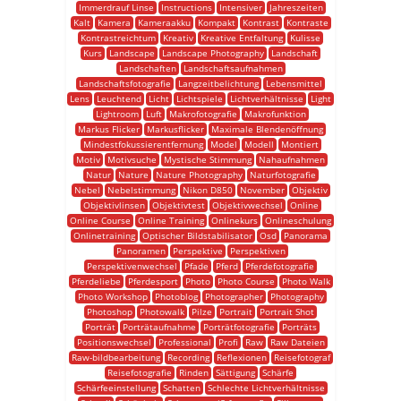
Immerdrauf Linse
Instructions
Intensiver
Jahreszeiten
Kalt
Kamera
Kameraakku
Kompakt
Kontrast
Kontraste
Kontrastreichtum
Kreativ
Kreative Entfaltung
Kulisse
Kurs
Landscape
Landscape Photography
Landschaft
Landschaften
Landschaftsaufnahmen
Landschaftsfotografie
Langzeitbelichtung
Lebensmittel
Lens
Leuchtend
Licht
Lichtspiele
Lichtverhältnisse
Light
Lightroom
Luft
Makrofotografie
Makrofunktion
Markus Flicker
Markusflicker
Maximale Blendenöffnung
Mindestfokussierentfernung
Model
Modell
Montiert
Motiv
Motivsuche
Mystische Stimmung
Nahaufnahmen
Natur
Nature
Nature Photography
Naturfotografie
Nebel
Nebelstimmung
Nikon D850
November
Objektiv
Objektivlinsen
Objektivtest
Objektivwechsel
Online
Online Course
Online Training
Onlinekurs
Onlineschulung
Onlinetraining
Optischer Bildstabilisator
Osd
Panorama
Panoramen
Perspektive
Perspektiven
Perspektivenwechsel
Pfade
Pferd
Pferdefotografie
Pferdeliebe
Pferdesport
Photo
Photo Course
Photo Walk
Photo Workshop
Photoblog
Photographer
Photography
Photoshop
Photowalk
Pilze
Portrait
Portrait Shot
Porträt
Porträtaufnahme
Porträtfotografie
Porträts
Positionswechsel
Professional
Profi
Raw
Raw Dateien
Raw-bildbearbeitung
Recording
Reflexionen
Reisefotograf
Reisefotografie
Rinden
Sättigung
Schärfe
Schärfeeinstellung
Schatten
Schlechte Lichtverhältnisse