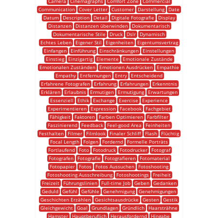
Camera
Cinemagraphs
Comfort Zone
Commercial
Communication
Cover Letter
Customer
Darstellung
Date
Datum
Description
Detail
Digitale Fotografie
Display
Distanzen
Distanzen überwinden
Dokumentarisch
Dokumentarische Stile
Druck
Dslr
Dynamisch
Echtes Leben
Eigener Stil
Eigenheiten
Eigentumsvertrag
Einfangen
Einführung
Einschränkungen
Einstellungen
Einstieg
Einzigartig
Elemente
Emotionale Zustände
Emotionalen Zuständen
Emotionen Ausdrücken
Empathie
Empathy
Entfernungen
Entry
Entscheidend
Erfahrene Fotografen
Erfahrung
Erfahrungen
Erkenntnis
Erklären
Erlaubnis
Ermutigen
Ermutigung
Erwartungen
Essenziell
Ethik
Exchange
Exercise
Experience
Experimentieren
Expression
Facebook
Fachgebiet
Fähigkeit
Faktoren
Farben Optimieren
Farbfilter
Faszinierend
Feedback
Feel-good Area
Feinheiten
Festhalten
Filmer
Filmlook
Finaler Schliff
Flash
Flüchtig
Focal Length
Folgen
Fordernd
Formelle Porträts
Fortlaufend
Foto
Fotodruck
Fotodrucker
Fotograf
Fotografen
Fotografie
Fotografieren
Fotomaterial
Fotopapier
Fotos
Fotos Aussuchen
Fotoshooting
Fotoshooting Ausschreibung
Fotoshootings
Freiheit
Freizeit
Führungslinien
Full-time Job
Geben
Gedanken
Geduld
Gefühl
Gefühle
Genehmigung
Genehmigungen
Geschichten Erzählen
Gesichtsausdrücke
Gesten
Gestik
Gleichgewicht
Goal
Grundlagen
Gründlich
Haarsträhne
Hamster
Hauptberuflich
Herausfordernd
Hingabe