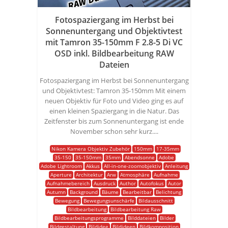
Fotospaziergang im Herbst bei
Sonnenuntergang und Objektivtest
mit Tamron 35-150mm F 2.8-5 Di VC
OSD inkl. Bildbearbeitung RAW
Dateien
Fotospaziergang im Herbst bei Sonnenuntergang
und Objektivtest: Tamron 35-150mm Mit einem
neuen Objektiv für Foto und Video ging es auf
einen kleinen Spaziergang in die Natur. Das
Zeitfenster bis zum Sonnenuntergang ist ende
November schon sehr kurz....
Nikon Kamera Objektiv Zubehör
150mm
17-35mm
35-150
35-150mm
35mm
Abendsonne
Adobe
Adobe Lightroom
Akkus
All-in-one-zoomobjektiv
Anleitung
Aperture
Architektur
Arw
Atmosphäre
Aufnahme
Aufnahmebereich
Ausdruck
Author
Autofokus
Autor
Autumn
Background
Bäume
Bearbeitbar
Belichtung
Bewegung
Bewegungsunschärfe
Bildausschnitt
Bildbearbeitung
Bildbearbeitung Raw
Bildbearbeitungsprogramme
Bilddateien
Bilder
Bildgestaltung
Bildidee
Bildideen
Bildkomposition