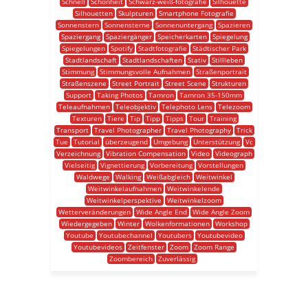
Schnell
Schönheit
Schwarz-weiß-fotografie
Silhouette
Silhouetten
Skulpturen
Smartphone Fotografie
Sonnenstern
Sonnensterne
Sonnenuntergang
Spazieren
Spaziergang
Spaziergänger
Speicherkarten
Spiegelung
Spiegelungen
Spotify
Stadtfotografie
Städtischer Park
Stadtlandschaft
Stadtlandschaften
Stativ
Stillleben
Stimmung
Stimmungsvolle Aufnahmen
Straßenportrait
Straßenszene
Street Portrait
Street Scene
Strukturen
Support
Taking Photos
Tamron
Tamron 35-150mm
Teleaufnahmen
Teleobjektiv
Telephoto Lens
Telezoom
Texturen
Tiere
Tip
Tipp
Tipps
Tour
Training
Transport
Travel Photographer
Travel Photography
Trick
Tue
Tutorial
überzeugend
Umgebung
Unterstützung
Vc
Verzeichnung
Vibration Compensation
Video
Videograph
Vielseitig
Vignettierung
Vorbereitung
Vorstellungen
Waldwege
Walking
Weißabgleich
Weitwinkel
Weitwinkelaufnahmen
Weitwinkelende
Weitwinkelperspektive
Weitwinkelzoom
Wetterveränderungen
Wide Angle End
Wide Angle Zoom
Wiedergegeben
Winter
Wolkenformationen
Workshop
Youtube
Youtubechannel
Youtubers
Youtubevideo
Youtubevideos
Zeitfenster
Zoom
Zoom Range
Zoombereich
Zuverlässig