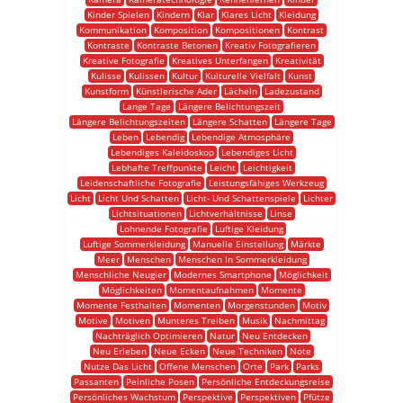
Kinder Spielen
Kindern
Klar
Klares Licht
Kleidung
Kommunikation
Komposition
Kompositionen
Kontrast
Kontraste
Kontraste Betonen
Kreativ Fotografieren
Kreative Fotografie
Kreatives Unterfangen
Kreativität
Kulisse
Kulissen
Kultur
Kulturelle Vielfalt
Kunst
Kunstform
Künstlerische Ader
Lächeln
Ladezustand
Lange Tage
Längere Belichtungszeit
Längere Belichtungszeiten
Längere Schatten
Längere Tage
Leben
Lebendig
Lebendige Atmosphäre
Lebendiges Kaleidoskop
Lebendiges Licht
Lebhafte Treffpunkte
Leicht
Leichtigkeit
Leidenschaftliche Fotografie
Leistungsfähiges Werkzeug
Licht
Licht Und Schatten
Licht- Und Schattenspiele
Lichter
Lichtsituationen
Lichtverhältnisse
Linse
Lohnende Fotografie
Luftige Kleidung
Luftige Sommerkleidung
Manuelle Einstellung
Märkte
Meer
Menschen
Menschen In Sommerkleidung
Menschliche Neugier
Modernes Smartphone
Möglichkeit
Möglichkeiten
Momentaufnahmen
Momente
Momente Festhalten
Momenten
Morgenstunden
Motiv
Motive
Motiven
Munteres Treiben
Musik
Nachmittag
Nachträglich Optimieren
Natur
Neu Entdecken
Neu Erleben
Neue Ecken
Neue Techniken
Note
Nutze Das Licht
Offene Menschen
Orte
Park
Parks
Passanten
Peinliche Posen
Persönliche Entdeckungsreise
Persönliches Wachstum
Perspektive
Perspektiven
Pfütze