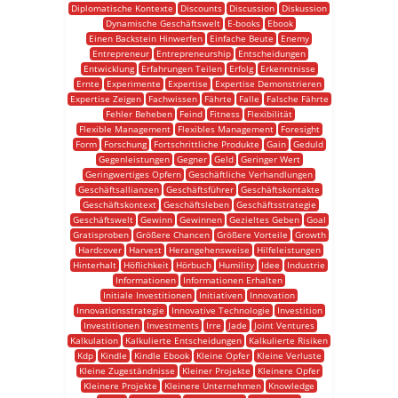
Diplomatische Kontexte
Discounts
Discussion
Diskussion
Dynamische Geschäftswelt
E-books
Ebook
Einen Backstein Hinwerfen
Einfache Beute
Enemy
Entrepreneur
Entrepreneurship
Entscheidungen
Entwicklung
Erfahrungen Teilen
Erfolg
Erkenntnisse
Ernte
Experimente
Expertise
Expertise Demonstrieren
Expertise Zeigen
Fachwissen
Fährte
Falle
Falsche Fährte
Fehler Beheben
Feind
Fitness
Flexibilität
Flexible Management
Flexibles Management
Foresight
Form
Forschung
Fortschrittliche Produkte
Gain
Geduld
Gegenleistungen
Gegner
Geld
Geringer Wert
Geringwertiges Opfern
Geschäftliche Verhandlungen
Geschäftsallianzen
Geschäftsführer
Geschäftskontakte
Geschäftskontext
Geschäftsleben
Geschäftsstrategie
Geschäftswelt
Gewinn
Gewinnen
Gezieltes Geben
Goal
Gratisproben
Größere Chancen
Größere Vorteile
Growth
Hardcover
Harvest
Herangehensweise
Hilfeleistungen
Hinterhalt
Höflichkeit
Hörbuch
Humility
Idee
Industrie
Informationen
Informationen Erhalten
Initiale Investitionen
Initiativen
Innovation
Innovationsstrategie
Innovative Technologie
Investition
Investitionen
Investments
Irre
Jade
Joint Ventures
Kalkulation
Kalkulierte Entscheidungen
Kalkulierte Risiken
Kdp
Kindle
Kindle Ebook
Kleine Opfer
Kleine Verluste
Kleine Zugeständnisse
Kleiner Projekte
Kleinere Opfer
Kleinere Projekte
Kleinere Unternehmen
Knowledge