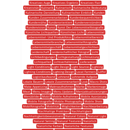
Kreatives Auge
Kreatives Ergebnis
Kreatives Flair
Kreativität
Kulinarik
Kulinarisch
Kulinarische Bedeutung
Kulinarische Darstellung
Kulinarischer Einblick
Kunden
Kunden Zusammenarbeiten
Kundenbequemlichkeit
Kundennähe
Kundenorientiert
Kundenverständnis
Kundenvision
Kunst
Kunst Der Lebensmittelfotografie
Künstliche Lichtquellen
Künstliches Licht
Lebensmittel
Lebensmittel- Und Produktfotos
Lebensmittelbereich
Lebensmittelbranche
Lebensmittelfotografie
Lebensmittelgeschäft
Lebensmittelgeschichten
Leidenschaft
Leidenschaftlicher Fotograf
Licht
Lichtbedingungen
Lichtgestaltung
Lichtnutzung
Lichtquellen
Lichtverhältnisse
Lieferanten
Light Conditions
Light Design
Light Sources
Lighting
Lighting Conditions
Lighting Design
Local Farmers
Löffel
Logistikaufwand
Lohnend
Lohnende Aufgabe
Lokale Bauern
Lokale Zusammenarbeit
Look
Macro Shots
Make Appetizing
Makroaufnahmen
Marke
Markenimage
Meat
Menu Images
Menu Updates
Menüaktualisierungen
Menübilder
Mobil
Mobile Aufnahmen
Mobile Ausrüstung
Mobile Fotografie
Mobile Photography
Mobile Shots
Mobilfotografie
Mobilität
Möglichkeiten
Nachbearbeitung
Nachhaltige Praktiken
Nachhaltigkeit
Nachhaltigkeitsbewusstsein
Natural Colors
Natural Light
Natural Setting
Natural Textures
Natürlich
Natürliche Farben
Natürliche Texturen