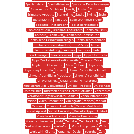
Spezialisieren
Spezialisierung
Spontane Entscheidungen
Spontaneous Decisions
Spotify
Stative
Stimmung
Stimulate Appetite
Storytelling
Studio
Styling
Suche
Sustainability
Tabletop
Tabletop Photo Studio
Tabletop Photography
Tabletop-fotostudio
Tabletop-studio
Technical Challenges
Technical Skills
Technik
Techniken
Technische Fertigkeiten
Technische Herausforderungen
Technisches Können
Technisches Verständnis
Tell A Story
Textur
Texturdarstellung
Texturen
Textures
Tiefe
Tiefe Erzeugen
Time Pressure
Tipps
Tipps Und Tricks
Tipps Zur Lebensmittelfotografie
Tips And Tricks
Tragbare Lichtquellen
Tricks
Übung
Umgebung
Umgebungskontrolle
Umwelt
Umweltfreundliche Praktiken
Umweltfreundliche Produktion
Umweltfreundlichkeit
Umweltschutz
Unauffälliger Hintergrund
Ungleichmäßige Beleuchtung
Unique Products
Uniqueness
Untergründe
Unterschiedliche Lichtsituationen
Vegetables
Verantwortungsbewusstes Handeln
Verkaufsförderung
Video
Video Production
Videografie
Videos
Vielfalt
Visionen
Visionen Und Ziele
Visions And Goals
Visual Appeal
Visual Hierarchy
Visuelle Appetitlichkeit
Visuelle Attraktivität
Visuelle Darstellung
Visuelle Hierarchie
Wahl
Website
Weiches Licht
Welt
Weltverbesserung
Werbefoto
Werbekampagnen
Winkel
Work With Clients
Wurzinger Design
Youtube
Zeit