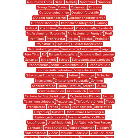
Naturnahe Fotos
Nebel
Nebelig
November
Nuancen
Orange Töne
Ostern
Österreich
Outdoor
Outdoor-aufnahmen
Outdoor-fotografie
Outdoor-fotoshootings
Outdoor-shooting-termin
Outdoor-shootings
Persönliche Integrität
Planung
Podcast
Produktion
Produzent
Professionelle Standards
Professionellen Fotografie
Professioneller Fotograf
Profi
Profi Tipps
Profifotograf
Projekt
Projekte
Projekten
Projektfokus
Qualität
Qualitätsansprüchen
Rahmenbedingungen
Realistische Erwartungen
Regen
Rote Töne
Ruf
Ruhige Atmosphäre
Saisonale Bedingungen
Schatten
Schlammig
Schnee
Schneebedeckte Landschaft
Schneestürme
Schnell Verdientes Geld
Schnelles Geld
Schöner Außensituation
Schwächeres Licht
Schwierige Entscheidungen
Seiten
Shootings
Sicherheit
Smartphone
Smartphone Fotografie
Sommer
Sonnenstrahlen
Spotify Hörbuch
Stärken
Studio
Studioaufnahmen
Taschenbuch
Technik
Technische Einschränkungen
Technisches Können
Termin
Terminverschiebung
Textvorlage
Tiefes Verständnis
Tipps
Transparenz
Trends
Tricks
Überlegungen
übertreffen
Umgebung
Umsatz
Unerfüllbare Erwartungen
Ungünstige Jahreszeit
Unvorhersehbares Klima
Unzufrieden
Unzufriedenheit
Verfügbarkeit Von Farben
Vertrauen
Video-tutorials
Videoaufnahmen
Videograf
Videomaterial
Videos
Visuelle Eindrücke
Visueller Effekt