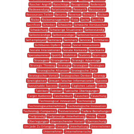
Rascher Angriff
Ratschläge
Recognition
Redensart
Redewendung
Relationships
Research
Ressourcen
Ressourcen Teilen
Returns
Revenue
Richtung
Risiken
Risiko
Risikomanagement
Risks
Sache
Sacrifice
Sacrifices
Schinken
Schwäche
Schwäche Vortäuschen
Schwächung
Schwierige Situationen
Selbstständig
Selbstständige
Selbstständiger
Selbstverbesserung
Self-employed
Seminare
Seminars
Services
Sichtbares
Sichtbares Opfern
Sinne
Social Interactions
Soziale Interaktionen
Soziale Kontexte
Speckseite
Speisekammer
Spotify
Stabilität
Stability
Start-ups
Strategem
Strategemen
Strategic Advantage
Strategic Thinking
Strategie
Strategien
Strategies
Strategische Allianzen
Strategische Ziele
Strategischer Vorteil
Strategisches Denken
Strategy
Streitigkeiten
Streuen Falscher Informationen
Success
Sustainable Success
Tactics
Tägliches Leben
Taktik
Taktiken
Taktiker
Taktische Überlegungen
Target Audience
Taschenbuch
Tauschen
Täuschung
Technological Innovation
Technologie
Technologieunternehmen
Technologische Innovation
Technology Companies
Testversionen
Tiefere Beziehungen
Tiefgründig
Tiefgründige Unterhaltung
Tricks
Trust
Überlegungen
überraschender Vorteil
Überraschung
Um Jade Zu Erlangen
Umsatz
Unterhaltung
Unternehmen
Unternehmer
Unternehmerische