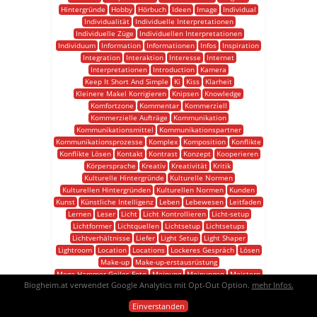
Hintergründe
Hobby
Hörbuch
Ideen
Image
Individual
Individualität
Individuelle Interpretationen
Individuelle Züge
Individuellen Interpretationen
Individuum
Information
Informationen
Infos
Inspiration
Integration
Interaktion
Interesse
Internet
Interpretationen
Introduction
Kamera
Keep It Short And Simple
Ki
Kiss
Klarheit
Kleinere Makel Korrigieren
Knipsen
Knowledge
Komfortzone
Kommentar
Kommerziell
Kommerzielle Aufträge
Kommunikation
Kommunikationsmittel
Kommunikationspartner
Kommunikationsprozesse
Komplex
Komposition
Konflikte
Konflikte Lösen
Kontakt
Kontrast
Konzept
Kooperieren
Körpersprache
Kreativ
Kreativität
Kritik
Kulturelle Hintergründe
Kulturelle Normen
Kulturellen Hintergründen
Kulturellen Normen
Kunden
Kunst
Künstliche Intelligenz
Leben
Lebewesen
Leitfaden
Lernen
Leser
Licht
Licht Kontrollieren
Licht-setup
Lichtformer
Lichtquellen
Lichtsetup
Lichtsetups
Lichtverhältnisse
Liefer
Light Setup
Light Shaper
Lightroom
Location
Locations
Lockeres Gespräch
Lösen
Make-up
Make-up-erstausrüstung
Mega Hammer Geiles Foto
Meinung
Meinungen
Meistern
Blogheim.at verwendet Google Analytics mit Opt-Out Option.
mehr Infos.
Meisterschaft
Mensch
Menschen
Menschliche Interaktion
Menschlichen Interaktion
Metapher
Einverstanden
Metaphorische Beschreibung
Mimik
Minimum