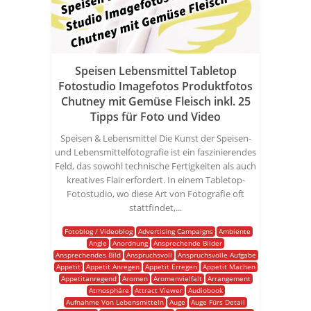
Speisen Lebensmittel Tabletop
Fotostudio Imagefotos Produktfotos
Chutney mit Gemüse Fleisch inkl. 25
Tipps für Foto und Video
Speisen & Lebensmittel Die Kunst der Speisen-
und Lebensmittelfotografie ist ein faszinierendes
Feld, das sowohl technische Fertigkeiten als auch
kreatives Flair erfordert. In einem Tabletop-
Fotostudio, wo diese Art von Fotografie oft
stattfindet,...
Fotoblog / Videoblog
Advertising Campaigns
Ambiente
Angle
Anordnung
Ansprechende Bilder
Ansprechendes Bild
Anspruchsvoll
Anspruchsvolle Aufgabe
Appetit
Appetit Anregen
Appetit Erregen
Appetit Machen
Appetitanregend
Aromen
Aromenvielfalt
Arrangement
Atmosphäre
Attract Viewer
Audiobook
Aufnahme Von Lebensmitteln
Auge
Auge Fürs Detail