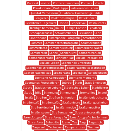
Podcast
Porträt
Porträtaufnahmen
Porträts
Pracht
Privatsphäre
Profi Tipps
Pulsierendes Leben
Qualität Verbessern
Qualitativ Hochwertige Bilder
Reagieren
Reaktionsfähigkeit
Reflektionen
Reichliches Tageslicht
Reisen
Respektvoll
Restaurants
Richtige Kamera
Roller
Ruhige Gassen
Schatten
Schnappschüsse
Schwimmbäder
Sekunden
Serie
Smartphone
Smartphone Fotografie
Smartphones
Sommer
Sommer-streetfotografie
Sommerbilder
Sommerfotos
Sommerkleidung
Sommerliche Nacht
Sommerzeit
Sonne
Sonnenlicht
Sonnenstrahlen
Sonnenuntergang
Sonniger Tag
Soziale Interaktion
Soziale Leben
Spannende Erfahrung
Spannende Streetfotografie
Späte Nachmittagsstunden
Späten Nachmittag
Spaziergang
Spektakel
Spiegelungen
Spontane Komposition
Spontane Momente
Spontanes Fotografieren
Spürbar
Stadt
Stadt Erkunden
Städte
Städtischen Lebens
Städtisches Leben
Stadtlichter
Stativ
Stille
Stimmung
Stimmungen
Storytelling
Strand
Straße
Straßen
Straßen Schlendern
Straßenbeleuchtung
Straßencafé
Straßencafés
Straßenfeste
Straßengeschehen
Straßenkünstler
Straßenmotive
Straßenmusiker
Straßenszene
Straßenszenen
Strassenfotografie
Streetfotograf
Streetfotografie
Streetfotografie Im Sommer
Streetfotos
Subscribe
Szene
Tag
Tage
Tageslicht
Tageszeit
Techniken
Temperaturen
Themen