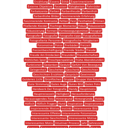
Erzählung
Essenz
Ethik
Experimentieren
Externe Objektive
Facetten
Fähigkeiten
Fahrräder
Farbakzente
Farben
Farbenfreude
Farbenfroh
Farbenfrohe Bilder
Faszinierende Erfahrung
Faszinierende Kontraste
Fehler
Fest
Festhalten
Filmen
Fließende Kleider
Flüchtige Momente
Fokus
Fokussieren
Fokussierung
Formen
Fortbewegungsmittel
Fotograf
Fotografen
Fotografie
Fotografie-tipps
Fotografieren
Fotografierte Personen
Fotografische Fähigkeiten
Fotomotive
Fotos
Freibäder
Freizeit
Freizeitbeschäftigung
Fremde Städte
Freude
Freude Am Entdecken
Freunden
Freundschaften
Fröhliches Spiel
Froschperspektive
Frühe Abendstunden
Funktionen
Gedanken
Geduld
Gefühl Von Bewegung
Gelegenheit
Geschehen
Geschenk
Geschichten
Geschichten Erzählen
Gespräch
Gewimmel
Goldenes Licht
Grünflächen
Gruppe
Gruppe Von Freunden
Gute Stimmung
Gutes Auge
Gutes Bild
Gutes Foto
Handwerk Der Fotografie
Handy
Hauptmotiv
Hauptreisezeit
Helligkeit
Herausforderung
Herausragendes Foto
Hintergrund
Hintergründe
Hobby
Höflich
Höflich Fragen
Hund
Inspiration
Inspirationen
Inspirierende Motive
Instinkt
Interessante Bild
Interessante Effekte
Interessante Fotomotive
Interessante Geschichten
Interessante Motive
Interessantes Motiv
Intuitiver Prozess
Jahr
Jahreszeit
Kamera
Kameratechnologie
Kennenlernen
Kinder