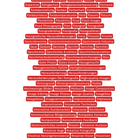
Expertise
Fähigkeiten
Fähigkeitenverbesserung
Fantasie
Farbdarstellung
Farben
Farberhalt
Farbkontraste
Farbkorrektur
Farbtemperaturen
Feld
Flavors
Fleisch
Flexibilität
Flexibility
Food
Food Images
Food Photography
Foto
Fotograf
Fotografen
Fotografenblog
Fotografie
Fotografieren
Fotografische Herausforderungen
Fotos
Freizeit
Frische
Gastrobranche
Gastronomiebranche
Gastronomy Industry
Gear
Geduld
Gemüse
Gericht
Gerichte
Gerichts
Geschichte
Geschichte Erzählen
Geschichtenerzählen
Geschmacksdarstellung
Geschmacksrichtungen
Glas
Gute Praxis
Gutes Essen
Hausgemacht
Hausgemachtes Gefühl
Helligkeitsanpassungen
Herausforderung
Herausforderungen
Herausforderungen Der Fotografie
High-quality Images
Hintergrund
Hintergrundgestaltung
Hobby
Hochwertige Bilder
Holzbrett
Hörbuch
Image Composition
Image Editing
Image Photos
Image Quality
Imagefoto
Imagefotos
Imagevermittlung
Improvisation
Improvise
Improvisieren
Innovative Techniken
Interaktive Kundenarbeit
Interesse
Kochkunst
Kommunikative Bildgestaltung
Kompakte Kameras
Komposition
Konstruktives Feedback
Kontinuierliches Lernen
Kreativ
Kreative Ansätze
Kreative Auge
Kreative Fotografie
Kreative Herangehensweise
Kreative Vision
Kreativen