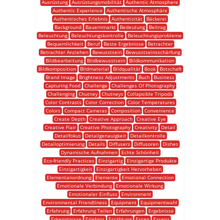
Ausrüstung
Ausrüstungsmobilität
Authentic Atmosphere
Authentic Experience
Authentische Atmosphäre
Authentisches Erlebnis
Authentizität
Bäckerei
Background
Bauernmarkt
Bedeutung
Beitrag
Beleuchtung
Beleuchtungskontrolle
Beleuchtungsprobleme
Bequemlichkeit
Beruf
Beste Ergebnisse
Betrachter
Betrachter Anziehen
Bewusstsein
Bewusstseinsschärfung
Bildbearbeitung
Bildbewusstsein
Bildkommunikation
Bildkomposition
Bildmaterial
Bildqualität
Book
Botschaft
Brand Image
Brightness Adjustments
Buch
Business
Capturing Food
Challenge
Challenges Of Photography
Challenging
Chutney
Chutneys
Collapsible Tripods
Color Contrasts
Color Correction
Color Temperatures
Colors
Compact Cameras
Composition
Convenience
Create Depth
Creative Approach
Creative Eye
Creative Flair
Creative Photography
Creativity
Detail
Detailfokus
Detailgenauigkeit
Detailkontrolle
Detailoptimierung
Details
Diffusers
Diffusoren
Dishes
Dynamische Aufnahmen
Echte Schönheit
Eco-friendly Practices
Einzigartig
Einzigartige Produkte
Einzigartigkeit
Einzigartigkeit Hervorheben
Elementanordnung
Elemente
Emotional Connection
Emotionale Verbindung
Emotionale Wirkung
Emotionaler Einfluss
Environment
Environmental Friendliness
Equipment
Equipmentwahl
Erfahrung
Erfahrung Teilen
Erfahrungen
Ergebnisse
Erkenntnisse
Erlebnis
Erzählung
Essen
Essenz