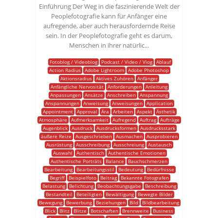
Einführung Der Weg in die faszinierende Welt der
Peoplefotografie kann für Anfänger eine
aufregende, aber auch herausfordernde Reise
sein. In der Peoplefotografie geht es darum,
Menschen in ihrer natürlic...
Fotoblog / Videoblog
Podcast / Video / Vlog
Ablauf
Action Radius
Adobe Lightroom
Adobe Photoshop
Aktionsradius
Aktives Zuhören
Anfänger
Anfängliche Nervosität
Anforderungen
Anleitung
Anpassungen
Ansätze
Anschreiben
Anspannung
Anspannungen
Anweisung
Anweisungen
Application
Appointment
Approval
Ära
Arbeiten
Aspekt
Ästhetik
Atmosphäre
Aufmerksamkeit
Aufregend
Auftrag
Aufträge
Augenblick
Ausdruck
Ausdrucksformen
Ausdrucksstark
äußere Reize
Ausgeschrieben
Ausmachen
Ausprobieren
Ausrüstung
Ausschreibung
Ausschreiung
Austausch
Auswahl
Authentisch
Authentische Emotionen
Authentische Porträts
Balance
Bauchschmerzen
Bearbeitung
Bearbeitungsstil
Bedeutung
Bedürfnisse
Begriff
Beispielfoto
Beitrag
Bekannte Fotografen
Belastung
Belichtung
Beobachtungsgabe
Beschreibung
Bestandteil
Beteiligten
Bewältigung
Bewegte Bilder
Bewegung
Bewerbung
Beziehungen
Bild
Bildbearbeitung
Blick
Blitz
Blitze
Botschaften
Brennweite
Business