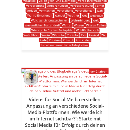
Visagistik
Vision
Vor- Und Nachteile
Vorab Informationen
Vorbereitung
Vorbereitungen
Vorbesprechung
Vorher
Vorlage
Vormachen
Vorstellung
Vorstellungen
Wahl
Wahre Emotionen
Wandel
Weather
Weg
Weglegen
Weichzeichnungstechniken
Weiterbildung
Welt
Wesentlicher Bestandteil
Wetter
Wissen
Wissen Teilen
Wissenschaftliches Fachgebiet
Wohlfühlbereich
Wohlfühlen
Worte
Wünsche
Youtube
Zeit
Zentral
Ziel
Ziele
Zuhören
Zukunft
Zuständen
Zwischenmenschliche Fähigkeiten
vor 2 Jahren
Videos für Social Media erstellen.
Anpassung an verschiedene Social-
Media-Plattformen. Wie werde ich
im Internet sichtbar?!: Starte mit
Social Media für Erfolg durch deinen