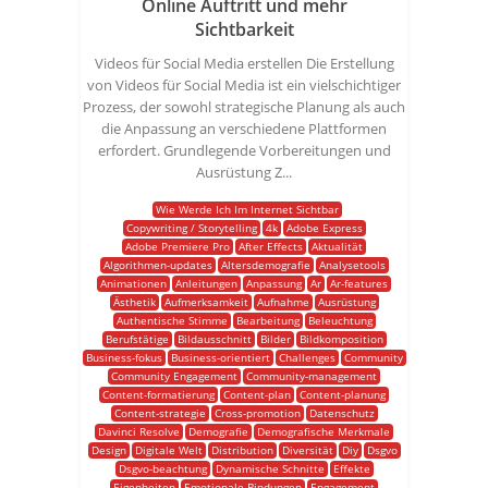
Online Auftritt und mehr
Sichtbarkeit
Videos für Social Media erstellen Die Erstellung
von Videos für Social Media ist ein vielschichtiger
Prozess, der sowohl strategische Planung als auch
die Anpassung an verschiedene Plattformen
erfordert. Grundlegende Vorbereitungen und
Ausrüstung Z...
Wie Werde Ich Im Internet Sichtbar
Copywriting / Storytelling
4k
Adobe Express
Adobe Premiere Pro
After Effects
Aktualität
Algorithmen-updates
Altersdemografie
Analysetools
Animationen
Anleitungen
Anpassung
Ar
Ar-features
Ästhetik
Aufmerksamkeit
Aufnahme
Ausrüstung
Authentische Stimme
Bearbeitung
Beleuchtung
Berufstätige
Bildausschnitt
Bilder
Bildkomposition
Business-fokus
Business-orientiert
Challenges
Community
Community Engagement
Community-management
Content-formatierung
Content-plan
Content-planung
Content-strategie
Cross-promotion
Datenschutz
Davinci Resolve
Demografie
Demografische Merkmale
Design
Digitale Welt
Distribution
Diversität
Diy
Dsgvo
Dsgvo-beachtung
Dynamische Schnitte
Effekte
Eigenheiten
Emotionale Bindungen
Engagement