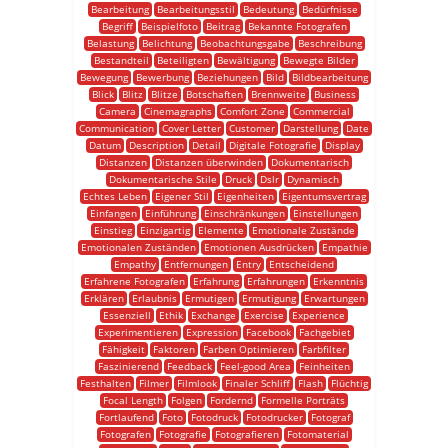
Bearbeitung
Bearbeitungsstil
Bedeutung
Bedürfnisse
Begriff
Beispielfoto
Beitrag
Bekannte Fotografen
Belastung
Belichtung
Beobachtungsgabe
Beschreibung
Bestandteil
Beteiligten
Bewältigung
Bewegte Bilder
Bewegung
Bewerbung
Beziehungen
Bild
Bildbearbeitung
Blick
Blitz
Blitze
Botschaften
Brennweite
Business
Camera
Cinemagraphs
Comfort Zone
Commercial
Communication
Cover Letter
Customer
Darstellung
Date
Datum
Description
Detail
Digitale Fotografie
Display
Distanzen
Distanzen überwinden
Dokumentarisch
Dokumentarische Stile
Druck
Dslr
Dynamisch
Echtes Leben
Eigener Stil
Eigenheiten
Eigentumsvertrag
Einfangen
Einführung
Einschränkungen
Einstellungen
Einstieg
Einzigartig
Elemente
Emotionale Zustände
Emotionalen Zuständen
Emotionen Ausdrücken
Empathie
Empathy
Entfernungen
Entry
Entscheidend
Erfahrene Fotografen
Erfahrung
Erfahrungen
Erkenntnis
Erklären
Erlaubnis
Ermutigen
Ermutigung
Erwartungen
Essenziell
Ethik
Exchange
Exercise
Experience
Experimentieren
Expression
Facebook
Fachgebiet
Fähigkeit
Faktoren
Farben Optimieren
Farbfilter
Faszinierend
Feedback
Feel-good Area
Feinheiten
Festhalten
Filmer
Filmlook
Finaler Schliff
Flash
Flüchtig
Focal Length
Folgen
Fordernd
Formelle Porträts
Fortlaufend
Foto
Fotodruck
Fotodrucker
Fotograf
Fotografen
Fotografie
Fotografieren
Fotomaterial