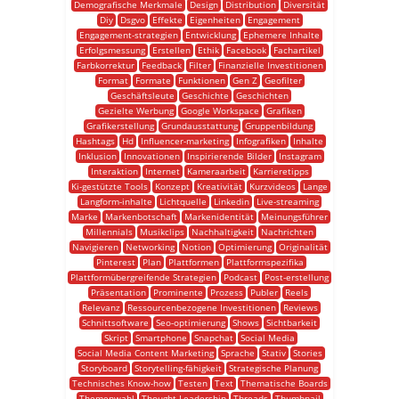
Demografische Merkmale
Design
Distribution
Diversität
Diy
Dsgvo
Effekte
Eigenheiten
Engagement
Engagement-strategien
Entwicklung
Ephemere Inhalte
Erfolgsmessung
Erstellen
Ethik
Facebook
Fachartikel
Farbkorrektur
Feedback
Filter
Finanzielle Investitionen
Format
Formate
Funktionen
Gen Z
Geofilter
Geschäftsleute
Geschichte
Geschichten
Gezielte Werbung
Google Workspace
Grafiken
Grafikerstellung
Grundausstattung
Gruppenbildung
Hashtags
Hd
Influencer-marketing
Infografiken
Inhalte
Inklusion
Innovationen
Inspirierende Bilder
Instagram
Interaktion
Internet
Kameraarbeit
Karrieretipps
Ki-gestützte Tools
Konzept
Kreativität
Kurzvideos
Lange
Langform-inhalte
Lichtquelle
Linkedin
Live-streaming
Marke
Markenbotschaft
Markenidentität
Meinungsführer
Millennials
Musikclips
Nachhaltigkeit
Nachrichten
Navigieren
Networking
Notion
Optimierung
Originalität
Pinterest
Plan
Plattformen
Plattformspezifika
Plattformübergreifende Strategien
Podcast
Post-erstellung
Präsentation
Prominente
Prozess
Publer
Reels
Relevanz
Ressourcenbezogene Investitionen
Reviews
Schnittsoftware
Seo-optimierung
Shows
Sichtbarkeit
Skript
Smartphone
Snapchat
Social Media
Social Media Content Marketing
Sprache
Stativ
Stories
Storyboard
Storytelling-fähigkeit
Strategische Planung
Technisches Know-how
Testen
Text
Thematische Boards
Themenwahl
Thought Leadership
Threads
Thumbnail