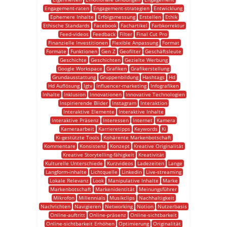
Engagement-raten
Engagement-strategien
Entwicklung
Ephemere Inhalte
Erfolgsmessung
Erstellen
Ethik
Ethische Standards
Facebook
Fachartikel
Farbkorrektur
Feed-videos
Feedback
Filter
Final Cut Pro
Finanzielle Investitionen
Flexible Anpassung
Format
Formate
Funktionen
Gen Z
Geofilter
Geschäftsleute
Geschichte
Geschichten
Gezielte Werbung
Google Workspace
Grafiken
Grafikerstellung
Grundausstattung
Gruppenbildung
Hashtags
Hd
Hd Auflösung
Igtv
Influencer-marketing
Infografiken
Inhalte
Inklusion
Innovationen
Innovative Technologien
Inspirierende Bilder
Instagram
Interaktion
Interaktive Elemente
Interaktive Inhalte
Interaktive Präsenz
Interessen
Internet
Kamera
Kameraarbeit
Karrieretipps
Keywords
Ki
Ki-gestützte Tools
Kohärente Markenbotschaft
Kommentare
Konsistenz
Konzept
Kreative Originalität
Kreative Storytelling-fähigkeit
Kreativität
Kulturelle Unterschiede
Kurzvideos
Ladezeiten
Lange
Langform-inhalte
Lichtquelle
Linkedin
Live-streaming
Lokale Relevanz
Look
Manipulative Inhalte
Marke
Markenbotschaft
Markenidentität
Meinungsführer
Mikrofon
Millennials
Musikclips
Nachhaltigkeit
Nachrichten
Navigieren
Networking
Notion
Nutzerbasis
Online-auftritt
Online-präsenz
Online-sichtbarkeit
Online-sichtbarkeit Erhöhen
Optimierung
Originalität