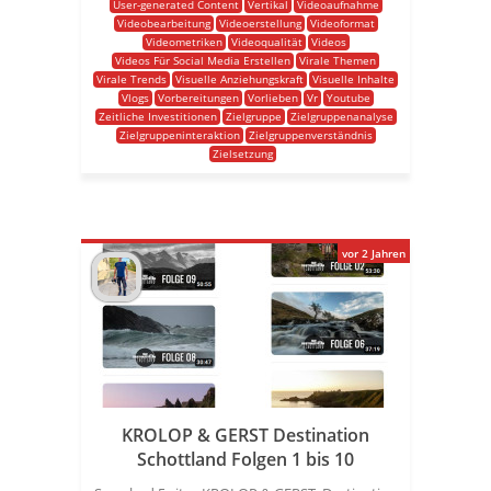
User-generated Content
Vertikal
Videoaufnahme
Videobearbeitung
Videoerstellung
Videoformat
Videometriken
Videoqualität
Videos
Videos Für Social Media Erstellen
Virale Themen
Virale Trends
Visuelle Anziehungskraft
Visuelle Inhalte
Vlogs
Vorbereitungen
Vorlieben
Vr
Youtube
Zeitliche Investitionen
Zielgruppe
Zielgruppenanalyse
Zielgruppeninteraktion
Zielgruppenverständnis
Zielsetzung
vor 2 Jahren
KROLOP & GERST Destination
Schottland Folgen 1 bis 10