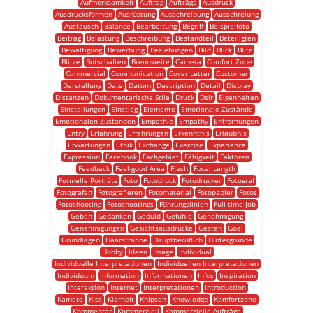
Aufmerksamkeit
Auftrag
Aufträge
Ausdruck
Ausdrucksformen
Ausrüstung
Ausschreibung
Ausschreiung
Austausch
Balance
Bearbeitung
Begriff
Beispielfoto
Beitrag
Belastung
Beschreibung
Bestandteil
Beteiligten
Bewältigung
Bewerbung
Beziehungen
Bild
Blick
Blitz
Blitze
Botschaften
Brennweite
Camera
Comfort Zone
Commercial
Communication
Cover Letter
Customer
Darstellung
Date
Datum
Description
Detail
Display
Distanzen
Dokumentarische Stile
Druck
Dslr
Eigenheiten
Einstellungen
Einstieg
Elemente
Emotionale Zustände
Emotionalen Zuständen
Empathie
Empathy
Entfernungen
Entry
Erfahrung
Erfahrungen
Erkenntnis
Erlaubnis
Erwartungen
Ethik
Exchange
Exercise
Experience
Expression
Facebook
Fachgebiet
Fähigkeit
Faktoren
Feedback
Feel-good Area
Flash
Focal Length
Formelle Porträts
Foto
Fotodruck
Fotodrucker
Fotograf
Fotografen
Fotografieren
Fotomaterial
Fotopapier
Fotos
Fotoshooting
Fotoshootings
Führungslinien
Full-time Job
Geben
Gedanken
Geduld
Gefühle
Genehmigung
Genehmigungen
Gesichtsausdrücke
Gesten
Goal
Grundlagen
Haarsträhne
Hauptberuflich
Hintergründe
Hobby
Ideen
Image
Individual
Individuelle Interpretationen
Individuellen Interpretationen
Individuum
Information
Informationen
Infos
Inspiration
Interaktion
Internet
Interpretationen
Introduction
Kamera
Kiss
Klarheit
Knipsen
Knowledge
Komfortzone
Kommentar
Kommerziell
Kommerzielle Aufträge