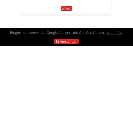
Whow!
Blogheim.at verwendet Google Analytics mit Opt-Out Option.
mehr Infos.
vor 9 Jahren
Einverstanden
Blick hinter die Kulisse
Besuche den Beitrag für mehr Info.
Büro
aufreiben
ausrichten
belastbar
Belehrungen
Burn-Out
Chef
Eifer
Eigenheiten
gut
hektisch
Kleinigkeiten
Kollegen
kommunizieren
Kulisse
Leistung
nerven
penibel
positiv anmerken
Probleme
schonen
Sportfreak
Stressjob
Teamwork
Verantwortung
wichtig
Zeitkarte
zuverlässig
vor 11 Jahren
Wiener Klischees