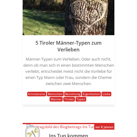
5 Tiroler Männer-Typen zum
Verlieben
Männer-Typen zum Verlieben. Oder auch nicht,
denn ob man sich in einen bestimmten Menschen
verliebt, entscheidet meist nicht die Vorliebe für
einen Typ Mann oder Frau, sondern die Chemie
zwischen zwei Menschen.
Krimskrams
Menschen
Beziehung
Eigenheiten
Liebe
Männer
Tiroler
Typen
vor 8 Jahren
Ins Tun kommen