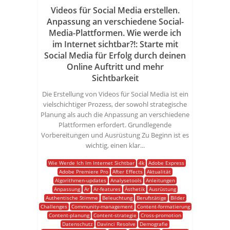
Videos für Social Media erstellen.
Anpassung an verschiedene Social-
Media-Plattformen. Wie werde ich
im Internet sichtbar?!: Starte mit
Social Media für Erfolg durch deinen
Online Auftritt und mehr
Sichtbarkeit
Die Erstellung von Videos für Social Media ist ein
vielschichtiger Prozess, der sowohl strategische
Planung als auch die Anpassung an verschiedene
Plattformen erfordert. Grundlegende
Vorbereitungen und Ausrüstung Zu Beginn ist es
wichtig, einen klar...
Wie Werde Ich Im Internet Sichtbar
4k
Adobe Express
Adobe Premiere Pro
After Effects
Aktualität
Algorithmen-updates
Analysetools
Anleitungen
Anpassung
Ar
Ar-features
Ästhetik
Ausrüstung
Authentische Stimme
Beleuchtung
Berufstätige
Bilder
Challenges
Community-management
Content-formatierung
Content-planung
Content-strategie
Cross-promotion
Datenschutz
Davinci Resolve
Demografie