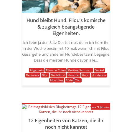
Hund bleibt Hund. Filou’s komische
& zugleich beängstigende
Eigenheiten.
Ich liebe ja den Satz Der tut nix!, denn ich höre ihn
in der Woche bestimmt 10 mal, wenn ich mit Filou
Gassi gehe und anderen Hundebesitzern begegne.
Dass die meisten Hunde davon alle…
Allgemein
Filou Le Chien
Getting Serious...
Dackel
Dertutnix
Filou
Findelkind
Haustier
Hund
Hundebiss
Mischling
Rüde
Tier
vor 9 Jahren
12 Eigenheiten von Katzen, die ihr
noch nicht kanntet