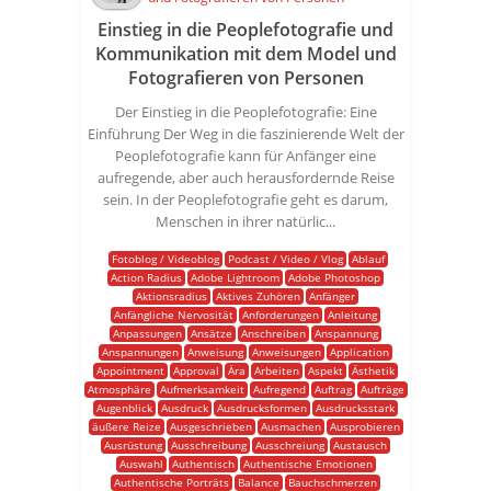
Einstieg in die Peoplefotografie und
Kommunikation mit dem Model und
Fotografieren von Personen
Der Einstieg in die Peoplefotografie: Eine
Einführung Der Weg in die faszinierende Welt der
Peoplefotografie kann für Anfänger eine
aufregende, aber auch herausfordernde Reise
sein. In der Peoplefotografie geht es darum,
Menschen in ihrer natürlic...
Fotoblog / Videoblog
Podcast / Video / Vlog
Ablauf
Action Radius
Adobe Lightroom
Adobe Photoshop
Aktionsradius
Aktives Zuhören
Anfänger
Anfängliche Nervosität
Anforderungen
Anleitung
Anpassungen
Ansätze
Anschreiben
Anspannung
Anspannungen
Anweisung
Anweisungen
Application
Appointment
Approval
Ära
Arbeiten
Aspekt
Ästhetik
Atmosphäre
Aufmerksamkeit
Aufregend
Auftrag
Aufträge
Augenblick
Ausdruck
Ausdrucksformen
Ausdrucksstark
äußere Reize
Ausgeschrieben
Ausmachen
Ausprobieren
Ausrüstung
Ausschreibung
Ausschreiung
Austausch
Auswahl
Authentisch
Authentische Emotionen
Authentische Porträts
Balance
Bauchschmerzen