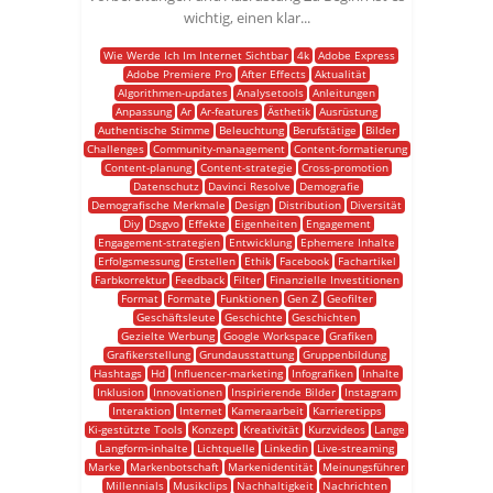
wichtig, einen klar...
Wie Werde Ich Im Internet Sichtbar
4k
Adobe Express
Adobe Premiere Pro
After Effects
Aktualität
Algorithmen-updates
Analysetools
Anleitungen
Anpassung
Ar
Ar-features
Ästhetik
Ausrüstung
Authentische Stimme
Beleuchtung
Berufstätige
Bilder
Challenges
Community-management
Content-formatierung
Content-planung
Content-strategie
Cross-promotion
Datenschutz
Davinci Resolve
Demografie
Demografische Merkmale
Design
Distribution
Diversität
Diy
Dsgvo
Effekte
Eigenheiten
Engagement
Engagement-strategien
Entwicklung
Ephemere Inhalte
Erfolgsmessung
Erstellen
Ethik
Facebook
Fachartikel
Farbkorrektur
Feedback
Filter
Finanzielle Investitionen
Format
Formate
Funktionen
Gen Z
Geofilter
Geschäftsleute
Geschichte
Geschichten
Gezielte Werbung
Google Workspace
Grafiken
Grafikerstellung
Grundausstattung
Gruppenbildung
Hashtags
Hd
Influencer-marketing
Infografiken
Inhalte
Inklusion
Innovationen
Inspirierende Bilder
Instagram
Interaktion
Internet
Kameraarbeit
Karrieretipps
Ki-gestützte Tools
Konzept
Kreativität
Kurzvideos
Lange
Langform-inhalte
Lichtquelle
Linkedin
Live-streaming
Marke
Markenbotschaft
Markenidentität
Meinungsführer
Millennials
Musikclips
Nachhaltigkeit
Nachrichten