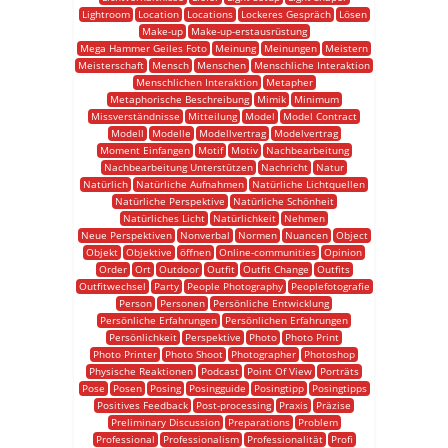
Lightroom
Location
Locations
Lockeres Gespräch
Lösen
Make-up
Make-up-erstausrüstung
Mega Hammer Geiles Foto
Meinung
Meinungen
Meistern
Meisterschaft
Mensch
Menschen
Menschliche Interaktion
Menschlichen Interaktion
Metapher
Metaphorische Beschreibung
Mimik
Minimum
Missverständnisse
Mitteilung
Model
Model Contract
Modell
Modelle
Modellvertrag
Modelvertrag
Moment Einfangen
Motif
Motiv
Nachbearbeitung
Nachbearbeitung Unterstützen
Nachricht
Natur
Natürlich
Natürliche Aufnahmen
Natürliche Lichtquellen
Natürliche Perspektive
Natürliche Schönheit
Natürliches Licht
Natürlichkeit
Nehmen
Neue Perspektiven
Nonverbal
Normen
Nuancen
Object
Objekt
Objektive
öffnen
Online-communities
Opinion
Order
Ort
Outdoor
Outfit
Outfit Change
Outfits
Outfitwechsel
Party
People Photography
Peoplefotografie
Person
Personen
Persönliche Entwicklung
Persönliche Erfahrungen
Persönlichen Erfahrungen
Persönlichkeit
Perspektive
Photo
Photo Print
Photo Printer
Photo Shoot
Photographer
Photoshop
Physische Reaktionen
Podcast
Point Of View
Porträts
Pose
Posen
Posing
Posingguide
Posingtipp
Posingtipps
Positives Feedback
Post-processing
Praxis
Präzise
Preliminary Discussion
Preparations
Problem
Professional
Professionalism
Professionalität
Profi