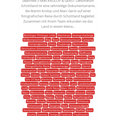
Searched 5 sites KROLOP & GERST: Destination
Schottland ist eine zehnteilige Dokumentarserie,
die Martin Krolop und Marc Gerst auf einer
fotografischen Reise durch Schottland begleitet.
Zusammen mit ihrem Team erkunden sie das
Land in einem kleine...
Buchtipps Filmtipps Links
Abenteuer
Analog-challenge
Bildkomposition
Blog
Boot
Bootsabenteuer
Camping
Campingküche
Clans
Cooperage
Destination
Destination Schottland
Destinations
Detail
Deutschland
Dokumentarserie
Dudelsack
Dudelsäcke
Dufftown
Edinburgh
Eigenheiten
Ende
Facebook
Familien
Fang
Fässer
Festgefahren
Fischer
Flüge
Folge
Fotografie
Fotografische Reise
Gamechanger
Gefährt
Gemüt
Generation
Gerst
Gesamte
Haggis
Herausforderungen
Howie
Indian
Indian Summer
Instagram
Inverness
Isle
Isle Of Skye
Kamera
Kameras
Kilts
Kiltschneider
Kraftaufwand
Krolop
Kulisse
Kultur
Land
Landschaften
Leid
Livestreams
Loch Ness
Marc Gerst
Martin Krolop
Meer
Menschen
Moor
Namibia
Natur
Nessie
Nikon
Orte
Pandemic
Regen
Reihe
Reise
Reisefotografie
Ruinen
Runde
Running Gag
Schlamm
Schlösser
Schottland
See
Seegang
Skye
Sonnenaufgang
Sonnenschein
Speicherkarten
Speyside
Staffel
Store
Suche
Summer
Tempo
Tradition
Traditionen