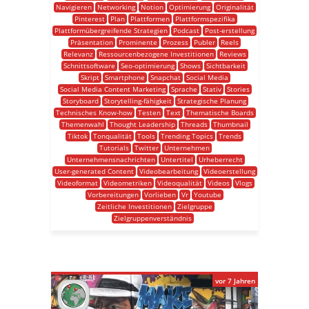
Navigieren
Networking
Notion
Optimierung
Originalität
Pinterest
Plan
Plattformen
Plattformspezifika
Plattformübergreifende Strategien
Podcast
Post-erstellung
Präsentation
Prominente
Prozess
Publer
Reels
Relevanz
Ressourcenbezogene Investitionen
Reviews
Schnittsoftware
Seo-optimierung
Shows
Sichtbarkeit
Skript
Smartphone
Snapchat
Social Media
Social Media Content Marketing
Sprache
Stativ
Stories
Storyboard
Storytelling-fähigkeit
Strategische Planung
Technisches Know-how
Testen
Text
Thematische Boards
Themenwahl
Thought Leadership
Threads
Thumbnail
Tiktok
Tonqualität
Tools
Trending Topics
Trends
Tutorials
Twitter
Unternehmen
Unternehmensnachrichten
Untertitel
Urheberrecht
User-generated Content
Videobearbeitung
Videoerstellung
Videoformat
Videometriken
Videoqualität
Videos
Vlogs
Vorbereitungen
Vorlieben
Vr
Youtube
Zeitliche Investitionen
Zielgruppe
Zielgruppenverständnis
vor 7 Jahren