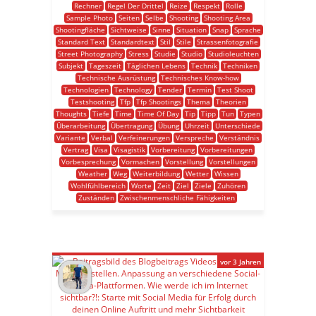
Rechner
Regel Der Drittel
Reize
Respekt
Rolle
Sample Photo
Seiten
Selbe
Shooting
Shooting Area
Shootingfläche
Sichtweise
Sinne
Situation
Snap
Sprache
Standard Text
Standardtext
Stil
Stile
Strassenfotografie
Street Photography
Stress
Studie
Studio
Studioleuchten
Subjekt
Tageszeit
Täglichen Lebens
Technik
Techniken
Technische Ausrüstung
Technisches Know-how
Technologien
Technology
Tender
Termin
Test Shoot
Testshooting
Tfp
Tfp Shootings
Thema
Theorien
Thoughts
Tiefe
Time
Time Of Day
Tip
Tipp
Tun
Typen
Überarbeitung
Übertragung
Übung
Uhrzeit
Unterschiede
Variante
Verbal
Verfeinerungen
Verspreche
Verständnis
Vertrag
Visa
Visagistik
Vorbereitung
Vorbereitungen
Vorbesprechung
Vormachen
Vorstellung
Vorstellungen
Weather
Weg
Weiterbildung
Wetter
Wissen
Wohlfühlbereich
Worte
Zeit
Ziel
Ziele
Zuhören
Zuständen
Zwischenmenschliche Fähigkeiten
vor 3 Jahren