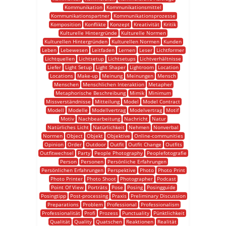
Kommunikation
Kommunikationsmittel
Kommunikationspartner
Kommunikationsprozesse
Komposition
Konflikte
Konzept
Kreativität
Kritik
Kulturelle Hintergründe
Kulturelle Normen
Kulturellen Hintergründen
Kulturellen Normen
Kunden
Leben
Lebewesen
Leitfaden
Lernen
Leser
Lichtformer
Lichtquellen
Lichtsetup
Lichtsetups
Lichtverhältnisse
Liefer
Light Setup
Light Shaper
Lightroom
Location
Locations
Make-up
Meinung
Meinungen
Mensch
Menschen
Menschlichen Interaktion
Metapher
Metaphorische Beschreibung
Mimik
Minimum
Missverständnisse
Mitteilung
Model
Model Contract
Modell
Modelle
Modellvertrag
Modelvertrag
Motif
Motiv
Nachbearbeitung
Nachricht
Natur
Natürliches Licht
Natürlichkeit
Nehmen
Nonverbal
Normen
Object
Objekt
Objektive
Online-communities
Opinion
Order
Outdoor
Outfit
Outfit Change
Outfits
Outfitwechsel
Party
People Photography
Peoplefotografie
Person
Personen
Persönliche Erfahrungen
Persönlichen Erfahrungen
Perspektive
Photo
Photo Print
Photo Printer
Photo Shoot
Photographer
Podcast
Point Of View
Porträts
Pose
Posing
Posingguide
Posingtipp
Post-processing
Praxis
Preliminary Discussion
Preparations
Problem
Professional
Professionalism
Professionalität
Profi
Prozess
Punctuality
Pünktlichkeit
Qualität
Quality
Quatschen
Reaktionen
Realität