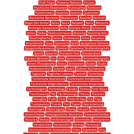
Profi Tipps
Property Release
Prozess
Psychische Reaktionen
Punctuality
Pünktlich
Pünktlichkeit
Qualität
Quality
Quatschen
Räumliche Barrieren
Reaktionen
Realität
Rechner
Regel Der Drittel
Reise
Reize
Respekt
Retro
Retusche
Richtiges Equipment
Rolle
Sample Photo
Schlüssel
Seiten
Selbe
Selbstvertrauen
Shooting
Shooting Area
Shootingfläche
Sicher
Sichtweise
Sinne
Situation
Smartphone
Snap
Spannend
Spaß
Spiegellose Kamera
Spiegelreflexkamera
Spontan
Spontane Straßenfotografie
Spotify
Sprache
Standard Text
Standardtext
Stärken Betonen
Stil
Stile
Stimmung
Strassenfotografie
Street Photography
Stress
Stressoren
Studie
Studio
Studioleuchten
Subjekt
Subtil
Subtile Korrekturen
Tageszeit
Täglichen Lebens
Technik
Techniken
Technische Ausrüstung
Technische Fertigkeiten
Technische Möglichkeiten
Technisches Know-how
Technologien
Technology
Tender
Termin
Test Shoot
Testshooting
Tfp
Tfp Shootings
Thema
Theorien
Thoughts
Tiefe
Time
Time Of Day
Tip
Tipp
Transparenz
Trends
Tun
Typen
Überarbeitung
übertragen
Übertragung
Übung
Uhrzeit
Ungestellt
Unterschiede
Unvergessliche Momente
Unverwechselbar
Variante
Verbal
Verfeinerungen
Vermeiden
Verspreche
Versprechen
Verständnis
Vertrag
Vertrauen
Vertrauensvolle Atmosphäre
Video
Vignetten
Visa