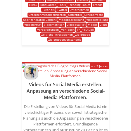
Tiktok
Tonqualität
Tools
Trending Topics
Trends
Tutorials
Twitter
Unternehmen
Unternehmensnachrichten
Untertitel
Urheberrecht
User-generated Content
Videobearbeitung
Videoerstellung
Videoformat
Videometriken
Videoqualität
Videos
Vlogs
Vorbereitungen
Vorlieben
Vr
Youtube
Zeitliche Investitionen
Zielgruppe
Zielgruppenverständnis
vor 3 Jahren
Videos für Social Media erstellen.
Anpassung an verschiedene Social-
Media-Plattformen.
Die Erstellung von Videos für Social Media ist ein
vielschichtiger Prozess, der sowohl strategische
Planung als auch die Anpassung an verschiedene
Plattformen erfordert. Grundlegende
Vorbereitungen und Ausrüstung Zu Beginn ist es