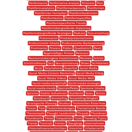
Performance
Performance-analyse
Pinterest
Plan
Plattform-analytics
Plattformanpassung
Plattformen
Plattformen Verstehen
Plattformfunktionen
Plattformkultur
Plattformspezifika
Plattformspezifische Trends
Plattformübergreifende Anpassung
Plattformübergreifende Strategien
Podcast
Post-erstellung
Präsentation
Produktpräsentationen
Professionelle Inhalte
Professionelle Markenbildung
Prominente
Prozess
Publer
Quadratisch
Reels
Regelmäßiges Posten
Relevanz
Ressourcenbezogene Investitionen
Reviews
Schnitt
Schnittsoftware
Seo
Seo-optimierung
Shows
Sichtbarkeit
Skript
Smartphone
Snapchat
Social Media
Social Media Content Marketing
Social Media Erfolg
Social Media Videos
Social Media Welt
Social-media-landschaft
Social-media-strategie
Social-media-trends
Spezialeffekte
Spontane Inhalte
Sprache
Stabile Aufnahmen
Standorte
Stativ
Stories
Storyboard
Storytelling
Storytelling-fähigkeit
Strategische Planung
Struktur
Technisches Know-how
Testen
Text
Texteinblendungen
Thematische Boards
Themenwahl
Thought Leadership
Threads
Thumbnail
Thumbnails
Tiktok
Tonqualität
Tools
Trending Topics
Trends
Tutorials
Twitter
Übergänge
Unternehmen
Unternehmensnachrichten
Untertitel
Urheberrecht