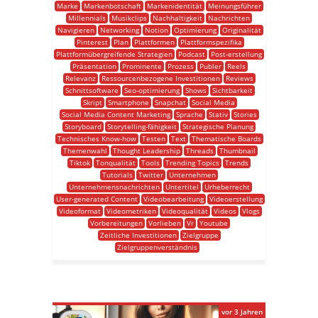
Marke
Markenbotschaft
Markenidentität
Meinungsführer
Millennials
Musikclips
Nachhaltigkeit
Nachrichten
Navigieren
Networking
Notion
Optimierung
Originalität
Pinterest
Plan
Plattformen
Plattformspezifika
Plattformübergreifende Strategien
Podcast
Post-erstellung
Präsentation
Prominente
Prozess
Publer
Reels
Relevanz
Ressourcenbezogene Investitionen
Reviews
Schnittsoftware
Seo-optimierung
Shows
Sichtbarkeit
Skript
Smartphone
Snapchat
Social Media
Social Media Content Marketing
Sprache
Stativ
Stories
Storyboard
Storytelling-fähigkeit
Strategische Planung
Technisches Know-how
Testen
Text
Thematische Boards
Themenwahl
Thought Leadership
Threads
Thumbnail
Tiktok
Tonqualität
Tools
Trending Topics
Trends
Tutorials
Twitter
Unternehmen
Unternehmensnachrichten
Untertitel
Urheberrecht
User-generated Content
Videobearbeitung
Videoerstellung
Videoformat
Videometriken
Videoqualität
Videos
Vlogs
Vorbereitungen
Vorlieben
Vr
Youtube
Zeitliche Investitionen
Zielgruppe
Zielgruppenverständnis
vor 3 Jahren