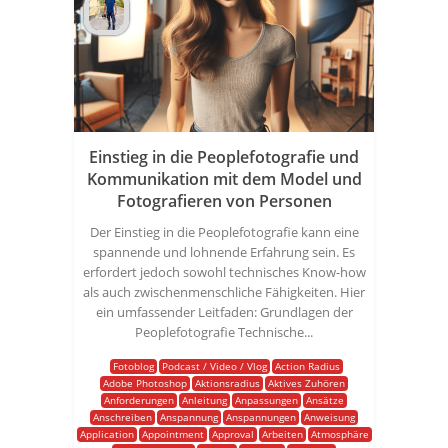
Einstieg in die Peoplefotografie und
Kommunikation mit dem Model und
Fotografieren von Personen
Der Einstieg in die Peoplefotografie kann eine
spannende und lohnende Erfahrung sein. Es
erfordert jedoch sowohl technisches Know-how
als auch zwischenmenschliche Fähigkeiten. Hier
ein umfassender Leitfaden: Grundlagen der
Peoplefotografie Technische...
Fotoblog
Podcast / Video / Vlog
Action Radius
Adobe Photoshop
Aktionsradius
Aktives Zuhören
Anforderungen
Anleitung
Anpassungen
Ansätze
Anschreiben
Anspannung
Anspannungen
Anweisung
Application
Appointment
Approval
Arbeiten
Atmosphäre