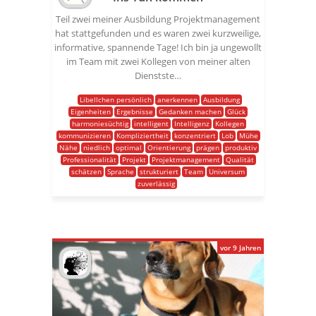
Teil zwei meiner Ausbildung Projektmanagement
hat stattgefunden und es waren zwei kurzweilige,
informative, spannende Tage! Ich bin ja ungewollt
im Team mit zwei Kollegen von meiner alten
Dienstste…
Libellchen persönlich
anerkennen
Ausbildung
Eigenheiten
Ergebnisse
Gedanken machen
Glück
harmoniesüchtig
intelligent
Intelligenz
Kollegen
kommunizieren
Kompliziertheit
konzentriert
Lob
Mühe
Nähe
niedlich
optimal
Orientierung
prägen
produktiv
Professionalität
Projekt
Projektmanagement
Qualität
schätzen
Sprache
strukturiert
Team
Universum
zuverlässig
vor 9 Jahren