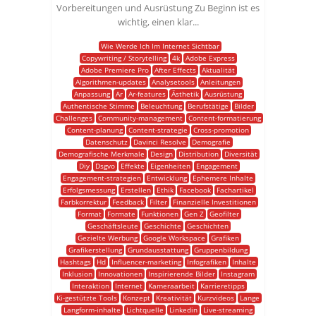
Vorbereitungen und Ausrüstung Zu Beginn ist es
wichtig, einen klar...
Wie Werde Ich Im Internet Sichtbar
Copywriting / Storytelling
4k
Adobe Express
Adobe Premiere Pro
After Effects
Aktualität
Algorithmen-updates
Analysetools
Anleitungen
Anpassung
Ar
Ar-features
Ästhetik
Ausrüstung
Authentische Stimme
Beleuchtung
Berufstätige
Bilder
Challenges
Community-management
Content-formatierung
Content-planung
Content-strategie
Cross-promotion
Datenschutz
Davinci Resolve
Demografie
Demografische Merkmale
Design
Distribution
Diversität
Diy
Dsgvo
Effekte
Eigenheiten
Engagement
Engagement-strategien
Entwicklung
Ephemere Inhalte
Erfolgsmessung
Erstellen
Ethik
Facebook
Fachartikel
Farbkorrektur
Feedback
Filter
Finanzielle Investitionen
Format
Formate
Funktionen
Gen Z
Geofilter
Geschäftsleute
Geschichte
Geschichten
Gezielte Werbung
Google Workspace
Grafiken
Grafikerstellung
Grundausstattung
Gruppenbildung
Hashtags
Hd
Influencer-marketing
Infografiken
Inhalte
Inklusion
Innovationen
Inspirierende Bilder
Instagram
Interaktion
Internet
Kameraarbeit
Karrieretipps
Ki-gestützte Tools
Konzept
Kreativität
Kurzvideos
Lange
Langform-inhalte
Lichtquelle
Linkedin
Live-streaming