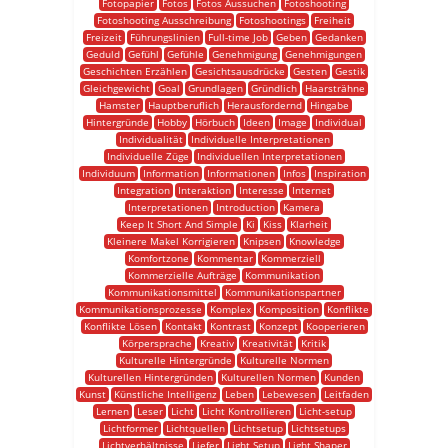
Fotopapier
Fotos
Fotos Aussuchen
Fotoshooting
Fotoshooting Ausschreibung
Fotoshootings
Freiheit
Freizeit
Führungslinien
Full-time Job
Geben
Gedanken
Geduld
Gefühl
Gefühle
Genehmigung
Genehmigungen
Geschichten Erzählen
Gesichtsausdrücke
Gesten
Gestik
Gleichgewicht
Goal
Grundlagen
Gründlich
Haarsträhne
Hamster
Hauptberuflich
Herausfordernd
Hingabe
Hintergründe
Hobby
Hörbuch
Ideen
Image
Individual
Individualität
Individuelle Interpretationen
Individuelle Züge
Individuellen Interpretationen
Individuum
Information
Informationen
Infos
Inspiration
Integration
Interaktion
Interesse
Internet
Interpretationen
Introduction
Kamera
Keep It Short And Simple
Ki
Kiss
Klarheit
Kleinere Makel Korrigieren
Knipsen
Knowledge
Komfortzone
Kommentar
Kommerziell
Kommerzielle Aufträge
Kommunikation
Kommunikationsmittel
Kommunikationspartner
Kommunikationsprozesse
Komplex
Komposition
Konflikte
Konflikte Lösen
Kontakt
Kontrast
Konzept
Kooperieren
Körpersprache
Kreativ
Kreativität
Kritik
Kulturelle Hintergründe
Kulturelle Normen
Kulturellen Hintergründen
Kulturellen Normen
Kunden
Kunst
Künstliche Intelligenz
Leben
Lebewesen
Leitfaden
Lernen
Leser
Licht
Licht Kontrollieren
Licht-setup
Lichtformer
Lichtquellen
Lichtsetup
Lichtsetups
Lichtverhältnisse
Liefer
Light Setup
Light Shaper