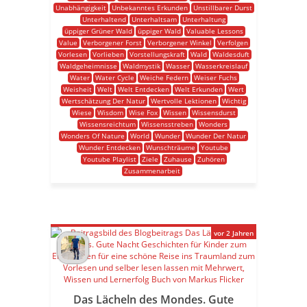
Unabhängigkeit
Unbekanntes Erkunden
Unstillbarer Durst
Unterhaltend
Unterhaltsam
Unterhaltung
üppiger Grüner Wald
üppiger Wald
Valuable Lessons
Value
Verborgener Forst
Verborgener Winkel
Verfolgen
Vorlesen
Vorlieben
Vorstellungskraft
Wald
Waldesduft
Waldgeheimnisse
Waldmystik
Wasser
Wasserkreislauf
Water
Water Cycle
Weiche Federn
Weiser Fuchs
Weisheit
Welt
Welt Entdecken
Welt Erkunden
Wert
Wertschätzung Der Natur
Wertvolle Lektionen
Wichtig
Wiese
Wisdom
Wise Fox
Wissen
Wissensdurst
Wissensreichtum
Wissensstreben
Wonders
Wonders Of Nature
World
Wunder
Wunder Der Natur
Wunder Entdecken
Wunschträume
Youtube
Youtube Playlist
Ziele
Zuhause
Zuhören
Zusammenarbeit
vor 2 Jahren
Das Lächeln des Mondes. Gute