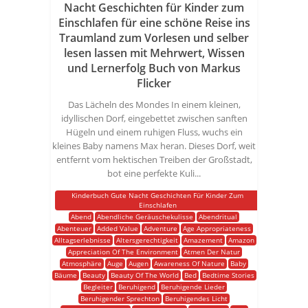
Nacht Geschichten für Kinder zum
Einschlafen für eine schöne Reise ins
Traumland zum Vorlesen und selber
lesen lassen mit Mehrwert, Wissen
und Lernerfolg Buch von Markus
Flicker
Das Lächeln des Mondes In einem kleinen,
idyllischen Dorf, eingebettet zwischen sanften
Hügeln und einem ruhigen Fluss, wuchs ein
kleines Baby namens Max heran. Dieses Dorf, weit
entfernt vom hektischen Treiben der Großstadt,
bot eine perfekte Kuli...
Kinderbuch Gute Nacht Geschichten Für Kinder Zum
Einschlafen
Abend
Abendliche Geräuschekulisse
Abendritual
Abenteuer
Added Value
Adventure
Age Appropriateness
Alltagserlebnisse
Altersgerechtigkeit
Amazement
Amazon
Appreciation Of The Environment
Atmen Der Natur
Atmosphäre
Auge
Augen
Awareness Of Nature
Baby
Bäume
Beauty
Beauty Of The World
Bed
Bedtime Stories
Begleiter
Beruhigend
Beruhigende Lieder
Beruhigender Sprechton
Beruhigendes Licht