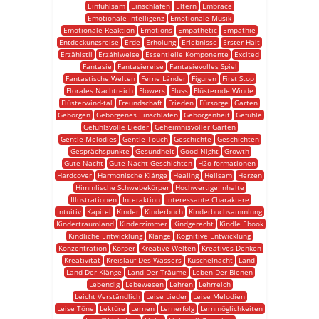
Einfühlsam
Einschlafen
Eltern
Embrace
Emotionale Intelligenz
Emotionale Musik
Emotionale Reaktion
Emotions
Empathetic
Empathie
Entdeckungsreise
Erde
Erholung
Erlebnisse
Erster Halt
Erzählstil
Erzählweise
Essentielle Komponente
Excited
Fantasie
Fantasiereise
Fantasievolles Spiel
Fantastische Welten
Ferne Länder
Figuren
First Stop
Florales Nachtreich
Flowers
Fluss
Flüsternde Winde
Flüsterwind-tal
Freundschaft
Frieden
Fürsorge
Garten
Geborgen
Geborgenes Einschlafen
Geborgenheit
Gefühle
Gefühlsvolle Lieder
Geheimnisvoller Garten
Gentle Melodies
Gentle Touch
Geschichte
Geschichten
Gesprächspunkte
Gesundheit
Good Night
Growth
Gute Nacht
Gute Nacht Geschichten
H2o-formationen
Hardcover
Harmonische Klänge
Healing
Heilsam
Herzen
Himmlische Schwebekörper
Hochwertige Inhalte
Illustrationen
Interaktion
Interessante Charaktere
Intuitiv
Kapitel
Kinder
Kinderbuch
Kinderbuchsammlung
Kindertraumland
Kinderzimmer
Kindgerecht
Kindle Ebook
Kindliche Entwicklung
Klänge
Kognitive Entwicklung
Konzentration
Körper
Kreative Welten
Kreatives Denken
Kreativität
Kreislauf Des Wassers
Kuschelnacht
Land
Land Der Klänge
Land Der Träume
Leben Der Bienen
Lebendig
Lebewesen
Lehren
Lehrreich
Leicht Verständlich
Leise Lieder
Leise Melodien
Leise Töne
Lektüre
Lernen
Lernerfolg
Lernmöglichkeiten