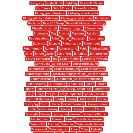
Neugierig
Night Birds
Night Sky
Ocean Of Velvet
Old Trees
Owls
Ozean
Ozean Aus Samt
Pädagogisch Wertvoll
Pädagogische Absicht
Pädagogischer Mehrwert
Pädagogischer Nutzen
Paperback
Patience
Peaceful Sleep
Persönlichkeitsentwicklung
Pflegebereitschaft
Pflegevermögen
Pflegewillen
Phantasie
Play
Playlist
Pleasure
Rascheln
Reading Aloud
Rehe
Reise
Relaxation
Resonance
Resonanz
Respekt
Ruheangebot
Ruheimpuls
Ruhemoment
Ruhepol
Ruhezustand
Ruhig
Ruhiger Schlaf
Samt
Schafe
Schlaf
Schlaf Gut
Schlaflied
Schlagwörter
Schutz Der Natur
Sea
Seelenfrieden
Seelische Wirkung
Sehnsucht
Selber Lesen
Selbstentdeckung
Selbstentfaltung
Selbstergründung
Selbsterkenntnis
Selbsterkundung
Selbsterkundungsfreude
Selbstfindung
Selbstforschung
Selbstlesen
Selbstuntersuchung
Self-discovery
Self-reading
Sensibilität
Sheep
Shores
Silbern
Silbernen Licht
Sky
Sleep
Small Star
Solidarität
Songs
Sorge
Sorgfalt
Sorgfaltspflicht
Sparkle
Spielen
Spirit Of Discovery
Spotify
Sprung
Star Friends
Stärke
Starry Sky
Stern
Sterne
Sternenfreunde
Sternenhimmel
Stille
Stillerfahrung
Stimme
Stories
Storms
Story
Strength
Stürme
Synonyme
Tanzen
Tanzende Blätter
Taschenbuch
Themen
Tiefe
Tiefe Verbindungen
Träum Süß
Träume
Träumen
Träumende Seelen
Traumland
Traumwelten
Trees
Trost
Twinkle