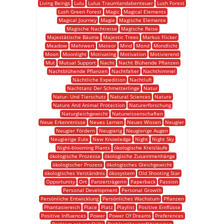
Living Beings
Lulu
Lulus Traumlandabenteuer
Lush Forest
Lush Green Forest
Magic
Magical Elements
Magical Journey
Magie
Magische Elemente
Magische Nachtreise
Magische Reise
Majestätische Bäume
Majestic Trees
Markus Flicker
Meadow
Mehrwert
Meteor
Mind
Mond
Mondlicht
Moon
Moonlight
Motivating
Motivation
Motivierend
Mut
Mutual Support
Nacht
Nacht Blühende Pflanzen
Nachtblühende Pflanzen
Nachtfalter
Nachthimmel
Nächtliche Expedition
Nachtluft
Nachttanz Der Schmetterlinge
Natur
Natur- Und Tierschutz
Natural Sciences
Nature
Nature And Animal Protection
Naturerforschung
Naturgleichgewicht
Naturwissenschaften
Neue Erkenntnisse
Neues Lernen
Neues Wissen
Neugier
Neugier Fördern
Neugierig
Neugierige Augen
Neugierige Eule
New Knowledge
Night
Night Sky
Night-blooming Plants
ökologische Kreisläufe
ökologische Prozesse
ökologische Zusammenhänge
ökologischer Prozess
ökologisches Gleichgewicht
ökologisches Verständnis
ökosystem
Old Shooting Star
Opportunity
Ort
Panzerträgerin
Paperback
Passion
Personal Development
Personal Growth
Persönliche Entwicklung
Persönliches Wachstum
Pflanzen
Phantasiereich
Place
Platz
Playlist
Positive Einflüsse
Positive Influences
Power
Power Of Dreams
Preferences