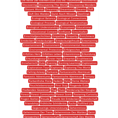
Die Reise Der Kleinen Eule Lulu Ins Traumland
Discoveries
Discovering
Discovering The World
Discovering Wonders
Distant Worlds
Dreaming
Dreamland
Dreams
Duft
Duft Des Waldes
Durst Nach Wissen
Dwellings
Ecological Balance
Ecological Connections
Ecological Process
Ecological Relationships
Ecological Understanding
Ecosystem
Educational
Educational Content
Einflüsse
Einschlafen
Einschlafgeschichten
Empathie
Empathy
Enrichment
Entdecken
Entdeckungen
Entdeckungsfreude
Entertaining
Entertainment
Environment
Environmental Awareness
Environmental Protection
Erfolgreiches Leben
Erfülltes Herz
Erfülltes Leben
Erkenntnisse
Erkundung
Erkundungstour
Erster Halt
Erwartet
Erzählweise
Erzieherisch
Eule
Evening
Exciting Learning
Exploration
Exploration Tour
Exploring
Exploring The World
Falling Asleep
Fantasie
Fantasievolle Abenteuer
Fantastic Adventures
Fantastische Abenteuer
Fantasy
Farbenfrohe Flora
Federn
Felix
Ferne Welten
Feuchtlebensraum
First Stop
Fliegende Eule
Fließendes Gewässer
Flug
Fluss
Förderung Der Neugier
Forest
Forest Community
Forest Scent
Fostering Curiosity
Fragen Stellen
Freude
Freude Am Entdecken
Freundschaft
Friendship
Fröhliche Schildkröte
Fuchs
Fulfilled Life
Gegenseitige Unterstützung
Geheimnisse
Geheimnisse Der Tiere
Geheimnisse Des Waldes
Geist
Gelegenheit
Gemeinschaft
Gemeinschaft Des Waldes