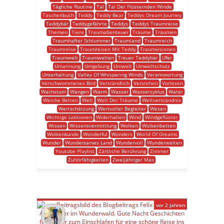
Tägliche Routine
Tal
Tal Der Flüsternden Winde
Taschenbuch
Teddy
Teddy Bear
Teddys Dream Journey
Teddybär
Teddygefährte
Teddys
Teddys Traumreise
Themen
Tiere
Traumabenteuer
Träume
Träumen
Traumhafter Schlummer
Traumland
Traumreich
Traumreise
Traumreisen Mit Teddy
Traumvisionen
Traumwelt
Traumwelten
Treuer Teddybär
Ufer
Umarmung
Umgebung
Umwelt
Umweltschutz
Unterhaltung
Valley Of Whispering Winds
Verantwortung
Verschwommenes Bild
Verständlich
Verstehen
Vorlesen
Wachstum
Wangen
Warm
Wasser
Wasserzyklus
Water
Weiche Betten
Welt
Welt Der Träume
Weltverständnis
Wertschätzung
Wertvoller Begleiter
Wesen
Wichtige Lektionen
Widerhallen
Wind
Windgeflüster
Wissen
Wissensvermittlung
Wolken
Wolkenbetten
Wolkenkunde
Wonderful
Wonders
World Of Dreams
Wunder
Wundersames Land
Wundervoll
Wunderwelten
Youtube Playlist
Zärtliche Berührung
Zimmer
Zuhörfähigkeiten
Zweijähriger Max
vor 2 Jahren