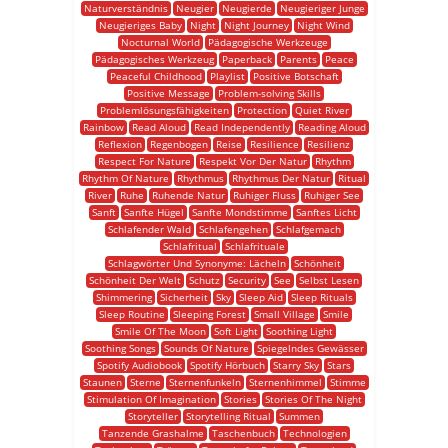
Naturverständnis
Neugier
Neugierde
Neugieriger Junge
Neugieriges Baby
Night
Night Journey
Night Wind
Nocturnal World
Pädagogische Werkzeuge
Pädagogisches Werkzeug
Paperback
Parents
Peace
Peaceful Childhood
Playlist
Positive Botschaft
Positive Message
Problem-solving Skills
Problemlösungsfähigkeiten
Protection
Quiet River
Rainbow
Read Aloud
Read Independently
Reading Aloud
Reflexion
Regenbogen
Reise
Resilience
Resilienz
Respect For Nature
Respekt Vor Der Natur
Rhythm
Rhythm Of Nature
Rhythmus
Rhythmus Der Natur
Ritual
River
Ruhe
Ruhende Natur
Ruhiger Fluss
Ruhiger See
Sanft
Sanfte Hügel
Sanfte Mondstimme
Sanftes Licht
Schlafender Wald
Schlafengehen
Schlafgemach
Schlafritual
Schlafrituale
Schlagwörter Und Synonyme: Lächeln
Schönheit
Schönheit Der Welt
Schutz
Security
See
Selbst Lesen
Shimmering
Sicherheit
Sky
Sleep Aid
Sleep Rituals
Sleep Routine
Sleeping Forest
Small Village
Smile
Smile Of The Moon
Soft Light
Soothing Light
Soothing Songs
Sounds Of Nature
Spiegelndes Gewässer
Spotify Audiobook
Spotify Hörbuch
Starry Sky
Stars
Staunen
Sterne
Sternenfunkeln
Sternenhimmel
Stimme
Stimulation Of Imagination
Stories
Stories Of The Night
Storyteller
Storytelling Ritual
Summen
Tanzende Grashalme
Taschenbuch
Technologien