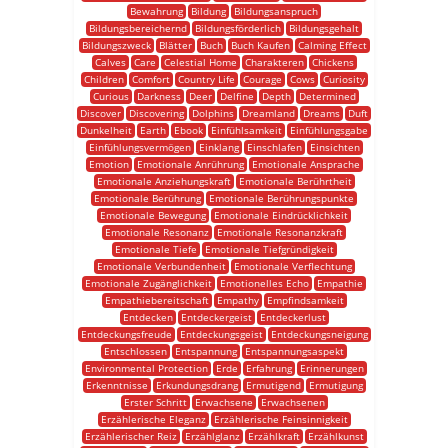
Bewahrung
Bildung
Bildungsanspruch
Bildungsbereichernd
Bildungsförderlich
Bildungsgehalt
Bildungszweck
Blätter
Buch
Buch Kaufen
Calming Effect
Calves
Care
Celestial Home
Charakteren
Chickens
Children
Comfort
Country Life
Courage
Cows
Curiosity
Curious
Darkness
Deer
Delfine
Depth
Determined
Discover
Discovering
Dolphins
Dreamland
Dreams
Duft
Dunkelheit
Earth
Ebook
Einfühlsamkeit
Einfühlungsgabe
Einfühlungsvermögen
Einklang
Einschlafen
Einsichten
Emotion
Emotionale Anrührung
Emotionale Ansprache
Emotionale Anziehungskraft
Emotionale Berührtheit
Emotionale Berührung
Emotionale Berührungspunkte
Emotionale Bewegung
Emotionale Eindrücklichkeit
Emotionale Resonanz
Emotionale Resonanzkraft
Emotionale Tiefe
Emotionale Tiefgründigkeit
Emotionale Verbundenheit
Emotionale Verflechtung
Emotionale Zugänglichkeit
Emotionelles Echo
Empathie
Empathiebereitschaft
Empathy
Empfindsamkeit
Entdecken
Entdeckergeist
Entdeckerlust
Entdeckungsfreude
Entdeckungsgeist
Entdeckungsneigung
Entschlossen
Entspannung
Entspannungsaspekt
Environmental Protection
Erde
Erfahrung
Erinnerungen
Erkenntnisse
Erkundungsdrang
Ermutigend
Ermutigung
Erster Schritt
Erwachsene
Erwachsenen
Erzählerische Eleganz
Erzählerische Feinsinnigkeit
Erzählerischer Reiz
Erzählglanz
Erzählkraft
Erzählkunst