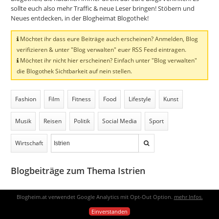
sollte euch also mehr Traffic & neue Leser bringen! Stöbern und
Neues entdecken, in der Blogheimat Blogothek!
Möchtet ihr dass eure Beiträge auch erscheinen? Anmelden, Blog
verifizieren & unter "Blog verwalten" euer RSS Feed eintragen.
Möchtet ihr nicht hier erscheinen? Einfach unter "Blog verwalten"
die Blogothek Sichtbarkeit auf nein stellen.
Fashion
Film
Fitness
Food
Lifestyle
Kunst
Musik
Reisen
Politik
Social Media
Sport
Wirtschaft
Blogbeiträge zum Thema Istrien
Blogheim.at verwendet Google Analytics mit Opt-Out Option.
mehr Infos.
vor 2 Jahren
Einverstanden