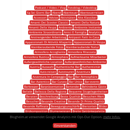
Podcast / Video / Vlog
Fotoblog / Videoblog
6g Sei Giorni Bar
Abend
Abenteuer
Abenteuerreisen
Accessori
Advise
Aktivitäten
Alte Klassiker
Amanti Dei Scooter Classici
Amanti Della Natura
Amanti Della Vespa
Ambiente
Ambiente Invitante
Ambiente Straordinario
Amici E Famiglia
Analytics
Anstrengender Arbeitstag
Antipasti Fatti In Casa
Appassionati Di Attività Allaperto
Appassionati Di Vespa
Atemberaubende Fotos
Atemberaubende Natur
Atmosfera Accogliente
Atmosfera Rilassata
Atmosfera Rustica
Atmosphäre
Aufmerksame Mitarbeiter
Außergewöhnliche Location
Außergewöhnliches Ambiente
Austria
Auswahl
Authentische Bar
Authentizität
Auto-reisen
Autotouren
Avventura
Avventura In Campeggio
Bar
Bar Atmosphäre
Bar Autentico
Bar Curato
Bar Unico
Bar-events
Barkeeper
Barpräsentation
Bartender
Behinderte Gäste
Beliebt
Bellezza Della Regione
Bequeme Sitzgelegenheiten
Beraten
Beschreibung
Beste Qualität
Besuchen Wert
Besucher
Bevande Creative
Bevande Di Prima Qualità
Bevande Raffinate
Bewegungsunschärfe
Biersorten
Bilder
Bildkomposition
Blumenwiesen
Breite Getränkepalette
Burgen
Call-to-action
Camping
Camping Abenteuer
Blogheim.at verwendet Google Analytics mit Opt-Out Option.
mehr Infos.
Castelli
Cellulare
Charmante Dörfer
Einverstanden
Charmante Urlaubsziele
Charmantes Ambiente