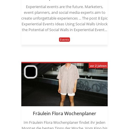
Experiential events are the future. Marketers,
event planners, and social media experts aim to
create unforgettable experiences ... The post 8 Epic
Experiential Events Ideas Using Social Walls Unlock
the Potential of Social Walls in Experiential Event...
Events
vor 2 Jahren
Fräulein Flora Wochenplaner
Im Fräulein Flora Wochenplaner findet ihr jeden
Montag die besten Tipps der Woche. Vom Kino bis