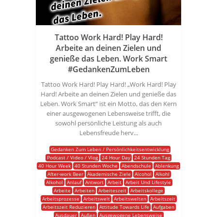
Tattoo Work Hard! Play Hard!
Arbeite an deinen Zielen und
genieße das Leben. Work Smart
#GedankenZumLeben
Tattoo Work Hard! Play Hard! „Work Hard! Play
Hard! Arbeite an deinen Zielen und genieße das
Leben. Work Smart“ ist ein Motto, das den Kern
einer ausgewogenen Lebensweise trifft, die
sowohl persönliche Leistung als auch
Lebensfreude herv...
Gedanken Zum Leben / Persönlichkeitsentwicklung
Podcast / Video / Vlog
24 Hour Day
24 Stunden Tag
40 Hour Week
40 Stunden Woche
Abendschule
Ablenkung
After-work Beer
Akademische Ziele
Alcohol
Alkohl
Alkohol
Anlauf
Antwort
Arbeit
Arbeit Und Lifestyle
Arbeite
Arbeiten
Arbeiteszeit
Arbeitskollege
Arbeitsprozesse
Arbeitswelt
Arbeitswelten
Arbeitszeit
Arbeitszeit Reduzieren
Attitude Towards Life
Aufgaben
Ausdauer
Außen
Ausgewogene Lebensweise