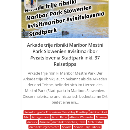
Arkade trije ribniki Maribor Mestni
Park Slowenien #visitmaribor
#visitslovenia Stadtpark inkl. 37
Reisetipps
Arkade trije ribniki Maribor Mestni Park Der
Arkade trije ribniki, auch bekannt als die Arkaden
der drei Teiche, befindet sich im Herzen des
Mestni Park (Stadtpark) in Maribor, Slowenien.
Dieser malerische und historisch bedeutsame Ort
bietet eine ein...
Reisefotografie Fotoreisen Reiseblog Roadtrip
Achtsamkeit
Adel
Alltagsstress
Alten Rebe
älteste Weinrebe
Amazon
Anblick
Anreise
Architektonisches Juwel
Architektur
Architekturgeschichte
Arkade
Arkade Trije Ribniki