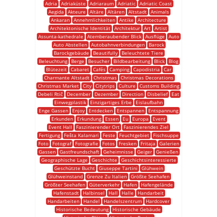
Adria
Adriaküste
Adriaraum
Adriatic
Adriatic Coast
Aegida
Akteure
Altäre
Altären
Altstadt
Animals
Ankaran
Annehmlichkeiten
Antike
Architecture
Architektonische Identität
Architektur
Art
Artist
Assunta-kathedrale
Atemberaubender Blick
Ausflüge
Auto
Auto Abstellen
Autobahnverbindungen
Barock
Barockgebäude
Beautifully
Beleuchtete Tiere
Beleuchtung
Berge
Besucher
Bildbearbeitung
Blick
Blog
Blütezeit
Cabaret
Cafés
Camping
Capodistria
Car
Charmante Altstadt
Christmas
Christmas Decorations
Christmas Market
City
Citytrips
Culture
Customs Building
Debeli Rtič
December
Dezember
Direction
Disbelief
Eat
Einwegplastik
Einzigartiges Erbe
Eislaufbahn
Enge Gassen
Enjoy
Entdecken
Entspannen
Entspannung
Erkunden
Erkundung
Essen
Eu
Europa
Event
Event Hall
Faszinierender Ort
Faszinierendes Ziel
Fertigung
Fešta Kalamari
Feste
Feuchtgebiet
Fischsuppe
Foto
Fotograf
Fotografie
Fotos
Fresken
Fritaja
Galerien
Gassen
Gastfreundschaft
Geheimnisse
Geiger
Genießen
Geographische Lage
Geschichte
Geschichtsinteressierte
Geschützte Bucht
Giuseppe Tartini
Glühwein
Glühweinstand
Grenze Zu Italien
Größte Seehafen
Größter Seehafen
Güterverkehr
Hafen
Hafengelände
Hafenstadt
Halbinsel
Hall
Halle
Handarbeit
Handarbeiten
Handel
Handelszentrum
Hardcover
Historische Bedeutung
Historische Gebäude