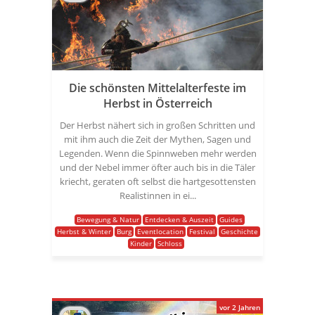
Die schönsten Mittelalterfeste im
Herbst in Österreich
Der Herbst nähert sich in großen Schritten und
mit ihm auch die Zeit der Mythen, Sagen und
Legenden. Wenn die Spinnweben mehr werden
und der Nebel immer öfter auch bis in die Täler
kriecht, geraten oft selbst die hartgesottensten
Realistinnen in ei...
Bewegung & Natur
Entdecken & Auszeit
Guides
Herbst & Winter
Burg
Eventlocation
Festival
Geschichte
Kinder
Schloss
vor 2 Jahren