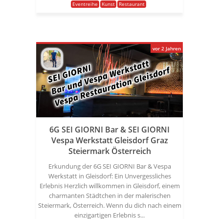
Eventreihe
Kunst
Restaurant
vor 2 Jahren
6G SEI GIORNI Bar & SEI GIORNI
Vespa Werkstatt Gleisdorf Graz
Steiermark Österreich
Erkundung der 6G SEI GIORNI Bar & Vespa
Werkstatt in Gleisdorf: Ein Unvergessliches
Erlebnis Herzlich willkommen in Gleisdorf, einem
charmanten Städtchen in der malerischen
Steiermark, Österreich. Wenn du dich nach einem
einzigartigen Erlebnis s...