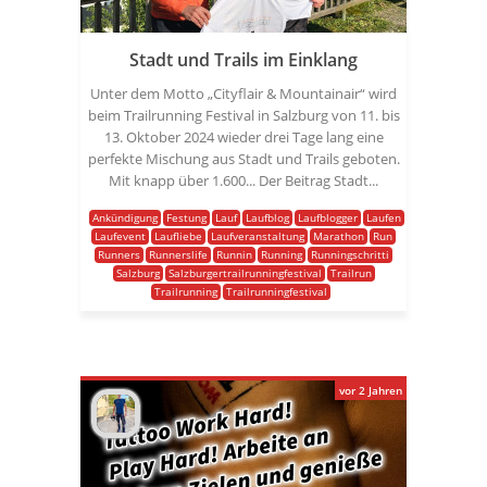
Stadt und Trails im Einklang
Unter dem Motto „Cityflair & Mountainair“ wird
beim Trailrunning Festival in Salzburg von 11. bis
13. Oktober 2024 wieder drei Tage lang eine
perfekte Mischung aus Stadt und Trails geboten.
Mit knapp über 1.600... Der Beitrag Stadt...
Ankündigung
Festung
Lauf
Laufblog
Laufblogger
Laufen
Laufevent
Laufliebe
Laufveranstaltung
Marathon
Run
Runners
Runnerslife
Runnin
Running
Runningschritti
Salzburg
Salzburgertrailrunningfestival
Trailrun
Trailrunning
Trailrunningfestival
vor 2 Jahren