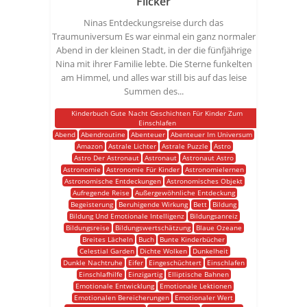
Flicker
Ninas Entdeckungsreise durch das
Traumuniversum Es war einmal ein ganz normaler
Abend in der kleinen Stadt, in der die fünfjährige
Nina mit ihrer Familie lebte. Die Sterne funkelten
am Himmel, und alles war still bis auf das leise
Summen des...
Kinderbuch Gute Nacht Geschichten Für Kinder Zum
Einschlafen
Abend
Abendroutine
Abenteuer
Abenteuer Im Universum
Amazon
Astrale Lichter
Astrale Puzzle
Astro
Astro Der Astronaut
Astronaut
Astronaut Astro
Astronomie
Astronomie Für Kinder
Astronomielernen
Astronomische Entdeckungen
Astronomisches Objekt
Aufregende Reise
Außergewöhnliche Entdeckung
Begeisterung
Beruhigende Wirkung
Bett
Bildung
Bildung Und Emotionale Intelligenz
Bildungsanreiz
Bildungsreise
Bildungswertschätzung
Blaue Ozeane
Breites Lächeln
Buch
Bunte Kinderbücher
Celestial Garden
Dichte Wolken
Dunkelheit
Dunkle Nachtruhe
Eifer
Eingeschüchtert
Einschlafen
Einschlafhilfe
Einzigartig
Elliptische Bahnen
Emotionale Entwicklung
Emotionale Lektionen
Emotionalen Bereicherungen
Emotionaler Wert