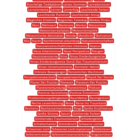
Kuschelige Teddybären
Leises Summen
Lernabenteuer
Lernelemente
Lernen
Lernerfolg
Leuchtende Farben
Leuchtende Planeten
Leuchtender Anzug
Magisches Erlebnis
Magisches Teleskop
Markus Flicker
Mars
Mehrwert
Merkmale
Merkur
Meteoriten
Meteoriten-ballplatz
Meteoritenspiele
Meteoritische Aktivitäten
Monde
Mondlicht
Motivation
Mut
Nacht
Nachthimmel-erkundung
Naturwissenschaften
Naturwissenschaftliches Interesse
Neptun
Neue Erkenntnisse
Neue Perspektive
Neugier
Neutronensterne
Nina
Ninas Entdeckungsreise
Ninas Entdeckungsreise Durch Das Traumuniversum
Ninas Universumsreise
Normaler Abend
Orbitale Bewegungen
Persönliches Wachstum
Perspektivenwechsel
Perspektivwechsel
Physik Der Sterne
Planet Der Puzzles
Planeten
Planeten Der Puzzles
Planetenerkundung
Planetentour
Podcast
Positive Darstellung
Positive Einstellung
Problemlösungsfähigkeiten
Raumfahrer
Raumgestein
Reiche Leseerfahrung
Reise
Reise Ins Traumland
Resilienz
Resilienzentwicklung
Ringe
Sanfte Erzählweise
Sanfte Stimme
Saturn
Schillernde Farben
Schillerndes Traumuniversum
Schlafengehen
Schlafverhalten
Schreibtisch
Schwarze Löcher
Schwarzes Loch
Schwarzes Loch-mysterium
Selbstlesen
Selbstvertrauen
Selbstvertrauensstärkung
Singularitäten