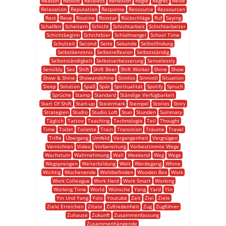
Reason
Reboot
Reckless
Reflexion
Regie
Regret
Reise
Relaxation
Reputation
Response
Ressource
Ressourcen
Rest
Reue
Routine
Roxstar
Rückschläge
Ruf
Saying
Schalfen
Scheitern
Schicht
Schichtarbeit
Schichtarbeiter
Schichtbeginn
Schichtbier
Schlafmangel
School Time
Schulzeit
Second
Seite
Sekunde
Selbstfindung
Selbstkenntnis
Selbstreflexion
Selbstständig
Selbstständigkeit
Selbstverbesserung
Senselessly
Sensibly
Sex
Shift
Shift Beer
Shift Worker
Shine
Show
Show & Shine
Showandshine
Sinnlos
Sinnvoll
Situation
Sleep
Solution
Spaß
Spät
Spiritualität
Spotify
Spruch
Sprüche
Stamp
Standard
Ständige Verfügbarkeit
Start Of Shift
Start-up
Steiermark
Stempel
Stories
Story
Strategien
Studio
Studio Loft
Stun
Stunden
Summary
Täglich
Tattoo
Teaching
Technologie
Teil
Thought
Time
Toilet
Toilette
Train
Transition
Träume
Travel
Trifle
Übergang
Umfeld
Vergangenheit
Vergnügen
Vernichten
Video
Vorbereitung
Vorbestimmte Wege
Wachstum
Wahrnehmung
Wall
Weekend
Weg
Wege
Wegsprengen
Weiterbildung
Welt
Werdegang
Whine
Wichtig
Wochenende
Wohlbefinden
Wooden Box
Work
Work Colleague
Work Hard
Work Smart
Working
Working Time
World
Wünsche
Yang
Yard
Yin
Yin Und Yang
Yolo
Youtube
Zeit
Ziel
Ziele
Ziele Erreichen
Zitate
Zufriedenheit
Zug
Zugführer
Zuhause
Zukunft
Zusammenfassung
Zusammenhängende