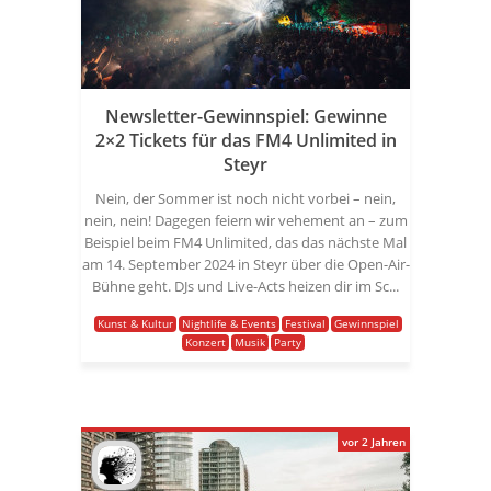
Newsletter-Gewinnspiel: Gewinne
2×2 Tickets für das FM4 Unlimited in
Steyr
Nein, der Sommer ist noch nicht vorbei – nein,
nein, nein! Dagegen feiern wir vehement an – zum
Beispiel beim FM4 Unlimited, das das nächste Mal
am 14. September 2024 in Steyr über die Open-Air-
Bühne geht. DJs und Live-Acts heizen dir im Sc...
Kunst & Kultur
Nightlife & Events
Festival
Gewinnspiel
Konzert
Musik
Party
vor 2 Jahren