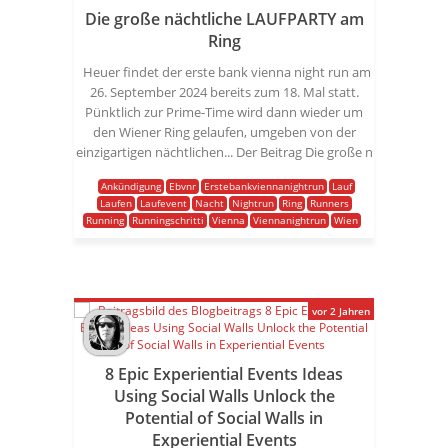
Die große nächtliche LAUFPARTY am
Ring
Heuer findet der erste bank vienna night run am
26. September 2024 bereits zum 18. Mal statt.
Pünktlich zur Prime-Time wird dann wieder um
den Wiener Ring gelaufen, umgeben von der
einzigartigen nächtlichen... Der Beitrag Die große n
Ankündigung
Ebvnr
Erstebankviennanightrun
Lauf
Laufen
Laufevent
Nacht
Nightrun
Ring
Runners
Running
Runningschritti
Vienna
Viennanightrun
Wien
vor 2 Jahren
8 Epic Experiential Events Ideas
Using Social Walls Unlock the
Potential of Social Walls in
Experiential Events