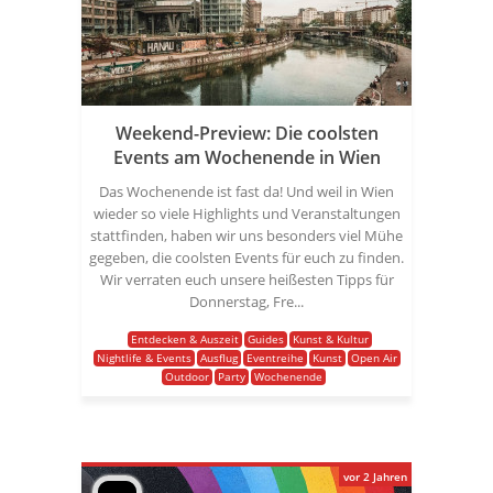
Weekend-Preview: Die coolsten
Events am Wochenende in Wien
Das Wochenende ist fast da! Und weil in Wien
wieder so viele Highlights und Veranstaltungen
stattfinden, haben wir uns besonders viel Mühe
gegeben, die coolsten Events für euch zu finden.
Wir verraten euch unsere heißesten Tipps für
Donnerstag, Fre...
Entdecken & Auszeit
Guides
Kunst & Kultur
Nightlife & Events
Ausflug
Eventreihe
Kunst
Open Air
Outdoor
Party
Wochenende
vor 2 Jahren