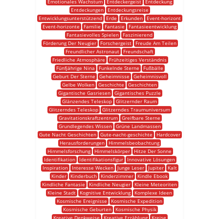
Emotionales Wachstum
Entdeckergeist
Entdeckung
Entdeckungen
Entdeckungsreise
Entwicklungsunterstützend
Erde
Erkunden
Event-horizont
Event-horizonte
Familie
Fantasie
Fantasieentwicklung
Fantasievolles Spielen
Faszinierend
Förderung Der Neugier
Forschergeist
Freude Am Teilen
Freundlicher Astronaut
Freundschaft
Friedliche Atmosphäre
Frühzeitiges Verständnis
Fünfjährige Nina
Funkelnde Sterne
Fußbälle
Geburt Der Sterne
Geheimnisse
Geheimnisvoll
Gelbe Wolken
Geschichte
Geschichten
Gigantische Gasriesen
Gigantisches Puzzle
Glänzendes Teleskop
Glitzernder Raum
Glitzerndes Teleskop
Glitzerndes Traumuniversum
Gravitationskraftzentrum
Greifbare Sterne
Grundlegendes Wissen
Grüne Landmassen
Gute Nacht Geschichten
Gute-nacht-geschichte
Hardcover
Herausforderungen
Himmelsbeobachtung
Himmelsforschung
Himmelskörper
Hitze Der Sonne
Identifikation
Identifikationsfigur
Innovative Lösungen
Inspiration
Interesse Wecken
Junge Leser
Jupiter
Kalt
Kinder
Kinderbuch
Kinderzimmer
Kindle Ebook
Kindliche Fantasie
Kindliche Neugier
Kleine Meteoriten
Kleine Stadt
Kognitive Entwicklung
Komplexe Ideen
Kosmische Ereignisse
Kosmische Expedition
Kosmische Geburten
Kosmische Physik
Kreative Denkweise
Kreative Erzählung
Kreise