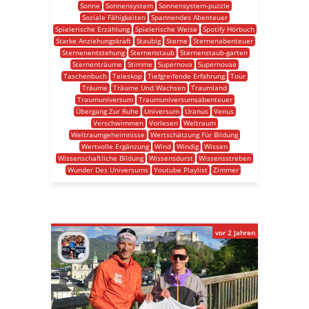
Sonne
Sonnensystem
Sonnensystem-puzzle
Soziale Fähigkeiten
Spannendes Abenteuer
Spielerische Erzählung
Spielerische Weise
Spotify Hörbuch
Starke Anziehungskraft
Staubig
Sterne
Sternenabenteuer
Sternenentstehung
Sternenstaub
Sternenstaub-garten
Sternenträume
Stimme
Supernova
Supernovae
Taschenbuch
Teleskop
Tiefgreifende Erfahrung
Tour
Träume
Träume Und Wachsen
Traumland
Traumuniversum
Traumuniversumsabenteuer
Übergang Zur Ruhe
Universum
Uranus
Venus
Verschwimmen
Vorlesen
Weltraum
Weltraumgeheimnisse
Wertschätzung Für Bildung
Wertvolle Ergänzung
Wind
Windig
Wissen
Wissenschaftliche Bildung
Wissensdurst
Wissensstreben
Wunder Des Universums
Youtube Playlist
Zimmer
vor 2 Jahren