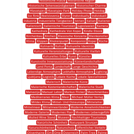
Historische Plätze
Historische Region
Historische Sehenswürdigkeiten
Historischer Charme
Hlavatyjev
Hlavatyjev Park
Holiday Photo
Hotdog
Ice Rink
Ifeelslovenia
Illyrer
Individually
Individuell
Industrie
Industrielle Tätigkeiten
Istrien
Italian
Italiener
Italienisch
Italienische Touristen
Jugoslawien
Kamera
Kathedrale
Kathedrale Von Koper
Kindle Ebook
Kirchenbau
Kitchen
Klassische Konzerte
Kleinkünstler
Klima
Klippen
Knotenpunkt
Komponist
Koper
Küche
Kulinarik
Kultur
Kulturelle Identität
Kulturelle Veranstaltungen
Kulturelle Vielfalt
Kulturelles Erbe
Kunst
Künstler
Kunstvolle Innenausstattung
Küstenlandschaften
Land Porta
Landschaft
Lange Geschichte
Lebendige Atmosphäre
Lebhafte Atmosphäre
Lighting
Ljubljana
Logistik
Lokale Küche
Lokale Spezialitäten
Malerisch
Malerische Küste
Malerische Küstenlandschaften
Malerische Stadt
Malvazija
Manual Labor
Markus Flicker
Maschinenbau
Mediterranes Klima
Meer
Michael Müller Verlag
Mildes Klima
Mittel- Und Osteuropa
Mittelalter
Mittelmeer
Mittelmeerländer
Moderne Annehmlichkeiten
Moderne Galerie
Modernes Flair
Modernes Lebensgefühl
Mulled Wine Stand
Museen
Nachhaltiger Tourismus
Natürliche Schönheit
Naturpark Strunjan
Naturschönheiten
Naturschutz
öffentlicher Verkehr
Olivenhaine
Ort
Orte
Österreich
Palm Tree
Palme