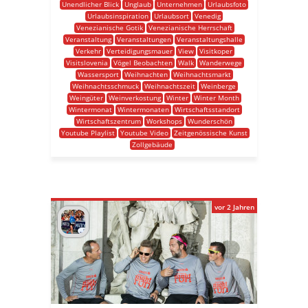
Unendlicher Blick
Unglaub
Unternehmen
Urlaubsfoto
Urlaubsinspiration
Urlaubsort
Venedig
Venezianische Gotik
Venezianische Herrschaft
Veranstaltung
Veranstaltungen
Veranstaltungshalle
Verkehr
Verteidigungsmauer
View
Visitkoper
Visitslovenia
Vögel Beobachten
Walk
Wanderwege
Wassersport
Weihnachten
Weihnachtsmarkt
Weihnachtsschmuck
Weihnachtszeit
Weinberge
Weingüter
Weinverkostung
Winter
Winter Month
Wintermonat
Wintermonaten
Wirtschaftsstandort
Wirtschaftszentrum
Workshops
Wunderschön
Youtube Playlist
Youtube Video
Zeitgenössische Kunst
Zollgebäude
vor 2 Jahren