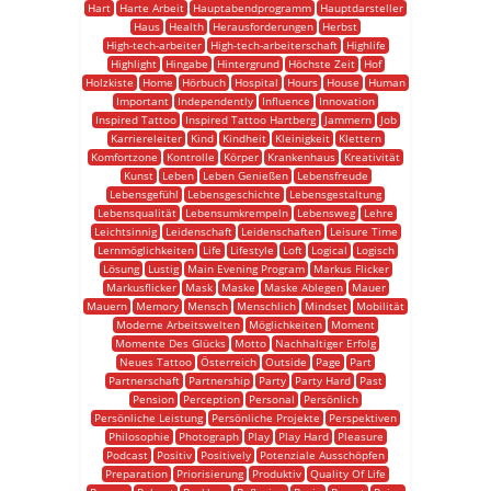
Hart
Harte Arbeit
Hauptabendprogramm
Hauptdarsteller
Haus
Health
Herausforderungen
Herbst
High-tech-arbeiter
High-tech-arbeiterschaft
Highlife
Highlight
Hingabe
Hintergrund
Höchste Zeit
Hof
Holzkiste
Home
Hörbuch
Hospital
Hours
House
Human
Important
Independently
Influence
Innovation
Inspired Tattoo
Inspired Tattoo Hartberg
Jammern
Job
Karriereleiter
Kind
Kindheit
Kleinigkeit
Klettern
Komfortzone
Kontrolle
Körper
Krankenhaus
Kreativität
Kunst
Leben
Leben Genießen
Lebensfreude
Lebensgefühl
Lebensgeschichte
Lebensgestaltung
Lebensqualität
Lebensumkrempeln
Lebensweg
Lehre
Leichtsinnig
Leidenschaft
Leidenschaften
Leisure Time
Lernmöglichkeiten
Life
Lifestyle
Loft
Logical
Logisch
Lösung
Lustig
Main Evening Program
Markus Flicker
Markusflicker
Mask
Maske
Maske Ablegen
Mauer
Mauern
Memory
Mensch
Menschlich
Mindset
Mobilität
Moderne Arbeitswelten
Möglichkeiten
Moment
Momente Des Glücks
Motto
Nachhaltiger Erfolg
Neues Tattoo
Österreich
Outside
Page
Part
Partnerschaft
Partnership
Party
Party Hard
Past
Pension
Perception
Personal
Persönlich
Persönliche Leistung
Persönliche Projekte
Perspektiven
Philosophie
Photograph
Play
Play Hard
Pleasure
Podcast
Positiv
Positively
Potenziale Ausschöpfen
Preparation
Priorisierung
Produktiv
Quality Of Life