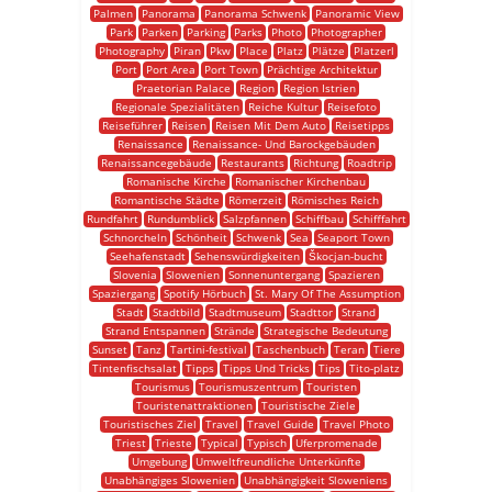
Palmen
Panorama
Panorama Schwenk
Panoramic View
Park
Parken
Parking
Parks
Photo
Photographer
Photography
Piran
Pkw
Place
Platz
Plätze
Platzerl
Port
Port Area
Port Town
Prächtige Architektur
Praetorian Palace
Region
Region Istrien
Regionale Spezialitäten
Reiche Kultur
Reisefoto
Reiseführer
Reisen
Reisen Mit Dem Auto
Reisetipps
Renaissance
Renaissance- Und Barockgebäuden
Renaissancegebäude
Restaurants
Richtung
Roadtrip
Romanische Kirche
Romanischer Kirchenbau
Romantische Städte
Römerzeit
Römisches Reich
Rundfahrt
Rundumblick
Salzpfannen
Schiffbau
Schifffahrt
Schnorcheln
Schönheit
Schwenk
Sea
Seaport Town
Seehafenstadt
Sehenswürdigkeiten
Škocjan-bucht
Slovenia
Slowenien
Sonnenuntergang
Spazieren
Spaziergang
Spotify Hörbuch
St. Mary Of The Assumption
Stadt
Stadtbild
Stadtmuseum
Stadttor
Strand
Strand Entspannen
Strände
Strategische Bedeutung
Sunset
Tanz
Tartini-festival
Taschenbuch
Teran
Tiere
Tintenfischsalat
Tipps
Tipps Und Tricks
Tips
Tito-platz
Tourismus
Tourismuszentrum
Touristen
Touristenattraktionen
Touristische Ziele
Touristisches Ziel
Travel
Travel Guide
Travel Photo
Triest
Trieste
Typical
Typisch
Uferpromenade
Umgebung
Umweltfreundliche Unterkünfte
Unabhängiges Slowenien
Unabhängigkeit Sloweniens