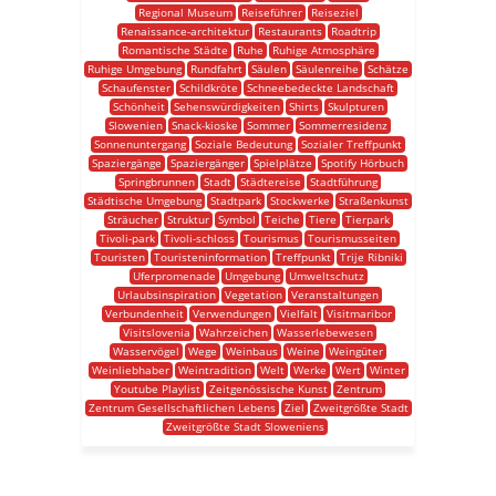
Regional Museum
Reiseführer
Reiseziel
Renaissance-architektur
Restaurants
Roadtrip
Romantische Städte
Ruhe
Ruhige Atmosphäre
Ruhige Umgebung
Rundfahrt
Säulen
Säulenreihe
Schätze
Schaufenster
Schildkröte
Schneebedeckte Landschaft
Schönheit
Sehenswürdigkeiten
Shirts
Skulpturen
Slowenien
Snack-kioske
Sommer
Sommerresidenz
Sonnenuntergang
Soziale Bedeutung
Sozialer Treffpunkt
Spaziergänge
Spaziergänger
Spielplätze
Spotify Hörbuch
Springbrunnen
Stadt
Städtereise
Stadtführung
Städtische Umgebung
Stadtpark
Stockwerke
Straßenkunst
Sträucher
Struktur
Symbol
Teiche
Tiere
Tierpark
Tivoli-park
Tivoli-schloss
Tourismus
Tourismusseiten
Touristen
Touristeninformation
Treffpunkt
Trije Ribniki
Uferpromenade
Umgebung
Umweltschutz
Urlaubsinspiration
Vegetation
Veranstaltungen
Verbundenheit
Verwendungen
Vielfalt
Visitmaribor
Visitslovenia
Wahrzeichen
Wasserlebewesen
Wasservögel
Wege
Weinbaus
Weine
Weingüter
Weinliebhaber
Weintradition
Welt
Werke
Wert
Winter
Youtube Playlist
Zeitgenössische Kunst
Zentrum
Zentrum Gesellschaftlichen Lebens
Ziel
Zweitgrößte Stadt
Zweitgrößte Stadt Sloweniens