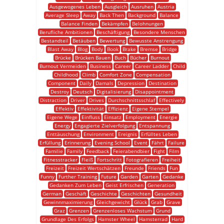
Ausgewogenes Leben
Ausgleich
Ausruhen
Austria
Average Sleep
Away
Back Then
Background
Balance
Balance Finden
Bekämpfen
Belohnungen
Berufliche Ambitionen
Beschäftigung
Besondere Menschen
Bestandteil
Betäuben
Bewertung
Bewusste Anstrengung
Blast Away
Blog
Body
Book
Brake
Bremse
Bridge
Brücke
Brücken Bauen
Buch
Bücher
Burnout
Burnout Vermeiden
Business
Career
Career Ladder
Child
Childhood
Climb
Comfort Zone
Compensation
Component
Daily
Damals
Depression
Destination
Destroy
Deutsch
Digitalisierung
Disappointment
Distraction
Driver
Drives
Durchschnittsschlaf
Effectively
Effektiv
Effektivität
Effizienz
Eigene Stempel
Eigene Wege
Einfluss
Einsatz
Employment
Energie
Energy
Engagierte Zielverfolgung
Entspannung
Enttäuschung
Environment
Ereignis
Erfülltes Leben
Erfüllung
Erinnerung
Evening School
Event
Fährt
Failure
Familie
Family
Feedback
Feierabendbier
Fight
Film
Fitnesstracker
Fleiß
Fortschritt
Fotografieren
Freiheit
Freizeit
Freizeit Wertschätzen
Freunde
Friends
Fun
Funny
Further Training
Future
Garden
Garten
Gedanke
Gedanken Zum Leben
Geist Erfrischen
Generation
German
Geschäft
Geschichte
Geschichten
Gesundheit
Gewinnmaximierung
Gleichgewicht
Glück
Grab
Grave
Graz
Grenzen
Grenzenloses Wachstum
Grund
Grundlage Des Erfolgs
Hamster Wheel
Hamsterrad
Hard