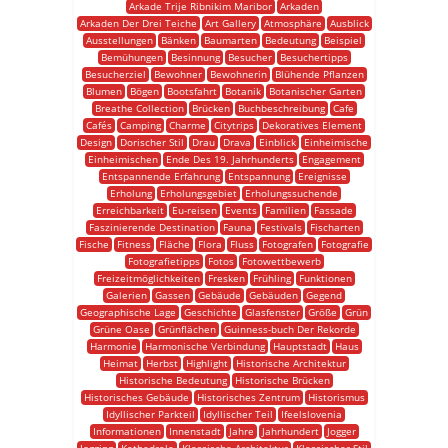
Arkade Trije Ribnikim Maribor
Arkaden
Arkaden Der Drei Teiche
Art Gallery
Atmosphäre
Ausblick
Ausstellungen
Bänken
Baumarten
Bedeutung
Beispiel
Bemühungen
Besinnung
Besucher
Besuchertipps
Besucherziel
Bewohner
Bewohnerin
Blühende Pflanzen
Blumen
Bögen
Bootsfahrt
Botanik
Botanischer Garten
Breathe Collection
Brücken
Buchbeschreibung
Cafe
Cafés
Camping
Charme
Citytrips
Dekoratives Element
Design
Dorischer Stil
Drau
Drava
Einblick
Einheimische
Einheimischen
Ende Des 19. Jahrhunderts
Engagement
Entspannende Erfahrung
Entspannung
Ereignisse
Erholung
Erholungsgebiet
Erholungssuchende
Erreichbarkeit
Eu-reisen
Events
Familien
Fassade
Faszinierende Destination
Fauna
Festivals
Fischarten
Fische
Fitness
Fläche
Flora
Fluss
Fotografen
Fotografie
Fotografietipps
Fotos
Fotowettbewerb
Freizeitmöglichkeiten
Fresken
Frühling
Funktionen
Galerien
Gassen
Gebäude
Gebäuden
Gegend
Geographische Lage
Geschichte
Glasfenster
Größe
Grün
Grüne Oase
Grünflächen
Guinness-buch Der Rekorde
Harmonie
Harmonische Verbindung
Hauptstadt
Haus
Heimat
Herbst
Highlight
Historische Architektur
Historische Bedeutung
Historische Brücken
Historisches Gebäude
Historisches Zentrum
Historismus
Idyllischer Parkteil
Idyllischer Teil
Ifeelslovenia
Informationen
Innenstadt
Jahre
Jahrhundert
Jogger