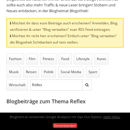
sollte euch also mehr Traffic & neue Leser bringen! Stöbern und
Neues entdecken, in der Blogheimat Blogothek!
Möchtet ihr dass eure Beiträge auch erscheinen? Anmelden, Blog
verifizieren & unter "Blog verwalten" euer RSS Feed eintragen.
Möchtet ihr nicht hier erscheinen? Einfach unter "Blog verwalten"
die Blogothek Sichtbarkeit auf nein stellen.
Fashion
Film
Fitness
Food
Lifestyle
Kunst
Musik
Reisen
Politik
Social Media
Sport
Wirtschaft
Blogbeiträge zum Thema Reflex
Blogheim.at verwendet Google Analytics mit Opt-Out Option.
mehr Infos.
vor 2 Jahren
Einverstanden