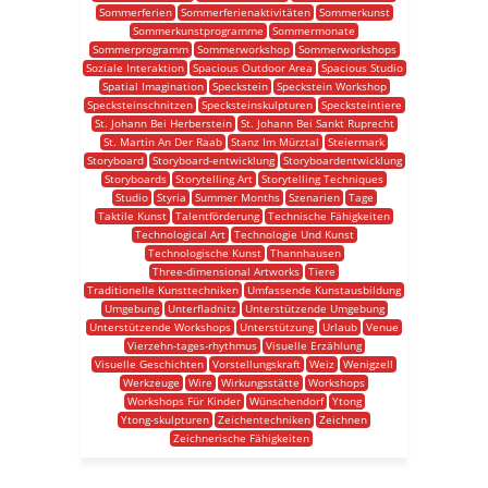
Sommerferien
Sommerferienaktivitäten
Sommerkunst
Sommerkunstprogramme
Sommermonate
Sommerprogramm
Sommerworkshop
Sommerworkshops
Soziale Interaktion
Spacious Outdoor Area
Spacious Studio
Spatial Imagination
Speckstein
Speckstein Workshop
Specksteinschnitzen
Specksteinskulpturen
Specksteintiere
St. Johann Bei Herberstein
St. Johann Bei Sankt Ruprecht
St. Martin An Der Raab
Stanz Im Mürztal
Steiermark
Storyboard
Storyboard-entwicklung
Storyboardentwicklung
Storyboards
Storytelling Art
Storytelling Techniques
Studio
Styria
Summer Months
Szenarien
Tage
Taktile Kunst
Talentförderung
Technische Fähigkeiten
Technological Art
Technologie Und Kunst
Technologische Kunst
Thannhausen
Three-dimensional Artworks
Tiere
Traditionelle Kunsttechniken
Umfassende Kunstausbildung
Umgebung
Unterfladnitz
Unterstützende Umgebung
Unterstützende Workshops
Unterstützung
Urlaub
Venue
Vierzehn-tages-rhythmus
Visuelle Erzählung
Visuelle Geschichten
Vorstellungskraft
Weiz
Wenigzell
Werkzeuge
Wire
Wirkungsstätte
Workshops
Workshops Für Kinder
Wünschendorf
Ytong
Ytong-skulpturen
Zeichentechniken
Zeichnen
Zeichnerische Fähigkeiten