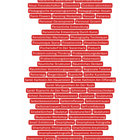
Natürliche Materialien
Naturmaterialien
Neue Freundschaften
Österreich
Outdoor-aktivitäten
Pädagogische Kunstprogramme
Pädagogischer Ansatz
Paint Flowers
Painting Workshop
Passail
Patience
Personal Development
Personal Growth
Persönliche Entwicklung
Persönliche Entwicklung Durch Kunst
Persönliches Wachstum
Photography Techniques
Picturesque Styria
Pinselstriche
Pinseltechniken
Pischelsdorf In Der Steiermark
Prebuch
Problem-solving Thinking
Problemlösungsdenken
Problemlösungskompetenz
Rabenwald
Räumliche Strukturen
Räumliches Denken
Räumliches Vorstellungsvermögen
Regionale Talente
Rettenegg
Riegersbach
Ruprecht
Sanfte Kunstform
Sankt Kathrein Am Hauenstein
Sankt Kathrein Am Offenegg
Sankt Margarethen An Der Raab
Sankt Ruprecht An Der Raab
Schnitzen
Schnitztechniken
School Assistant
Schulassistenz
Sculpture
Sculptures
Selbstbewusstsein
Selbstreflexion
Selbstvertrauen
Selbstvertrauen Durch Kunst
Self-confidence
Sinabelkirchen
Skulptur
Skulpturarbeit
Skulpturen
Skulpturen Workshop
Skulpturenmodellierung
Small Exhibition
Smartphone
Smartphone Fotografie
Smartphone Photography
Smartphone-kreativität
Smartphonefotografie
Soapstone Animals
Soapstone Carving
Sommeraktivität
Sommeraktivitäten