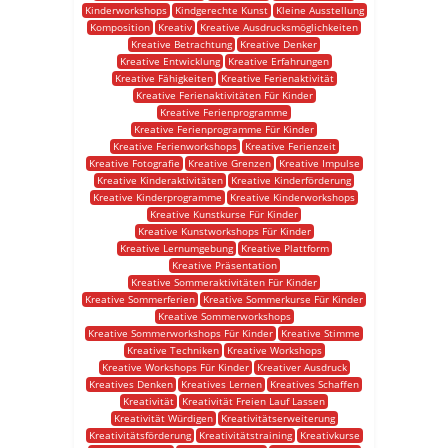
Kinderworkshops
Kindgerechte Kunst
Kleine Ausstellung
Komposition
Kreativ
Kreative Ausdrucksmöglichkeiten
Kreative Betrachtung
Kreative Denker
Kreative Entwicklung
Kreative Erfahrungen
Kreative Fähigkeiten
Kreative Ferienaktivität
Kreative Ferienaktivitäten Für Kinder
Kreative Ferienprogramme
Kreative Ferienprogramme Für Kinder
Kreative Ferienworkshops
Kreative Ferienzeit
Kreative Fotografie
Kreative Grenzen
Kreative Impulse
Kreative Kinderaktivitäten
Kreative Kinderförderung
Kreative Kinderprogramme
Kreative Kinderworkshops
Kreative Kunstkurse Für Kinder
Kreative Kunstworkshops Für Kinder
Kreative Lernumgebung
Kreative Plattform
Kreative Präsentation
Kreative Sommeraktivitäten Für Kinder
Kreative Sommerferien
Kreative Sommerkurse Für Kinder
Kreative Sommerworkshops
Kreative Sommerworkshops Für Kinder
Kreative Stimme
Kreative Techniken
Kreative Workshops
Kreative Workshops Für Kinder
Kreativer Ausdruck
Kreatives Denken
Kreatives Lernen
Kreatives Schaffen
Kreativität
Kreativität Freien Lauf Lassen
Kreativität Würdigen
Kreativitätserweiterung
Kreativitätsförderung
Kreativitätstraining
Kreativkurse