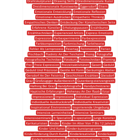
Drahtskulpturen
Drawing Skills
Dreidimensionale Kunst
Dreidimensionale Kunstwerke
Eggersdorf
Eltern
Emotionale Entwicklung
Emotionale Reflexion
Emotionen Ausdrücken
Empathetic Thinking
Empathisches Denken
Entdeckung Der Künstlerischen Seite
Erfahrene Künstler
Erholungspausen
Erzählkunst
Erzähltechniken
Experienced Artists
Express Emotions
Expression
Farbexperimente
Farbexpression
Farbkomposition
Farbmischung
Farbtheorie
Fehler Als Lernprozess
Feiertag
Feinmotorik
Ferien
Fischbach
Fladnitz An Der Teichalm
Floing
Fotografie
Fotografische Techniken
Fotokurs
Fototechniken
Framing
Frei
Freie Expression
Freizeitaktivitäten
Gasen
Geduld
Geduld Und Präzision
Gentle Art Form
Geräumiges Atelier
Gersdorf An Der Feistritz
Geschichten Erzählen
Gleisdorf
Graz
Großzügiger Außenbereich
Gutenberg-stenzengreith
Hafning Bei Graz
Handyfotografie
Handyschnitzerei
Haptische Erfahrungen
Hohenau An Der Raab
Ilztal
Impressionen
Impressions
Individual Expression
Individuelle Ausdruckskraft
Individuelle Kreativität
Inspirational Environment
Inspirierende Umgebung
Intensive Lerneinheiten
Intensive Seminars
Intensivseminare
It Specialist
It-spezialist
Junge Künstler
Karikaturisten
Kinder
Kinder Im Alter Von 7 Bis 12 Jahren
Kinder Und Kunst
Kinder-kunstprogramm
Kinderförderung Durch Kunst
Kinderkreativität
Kinderkunst
Kinderkunstprogramm
Kinderkunstprogramm 2024