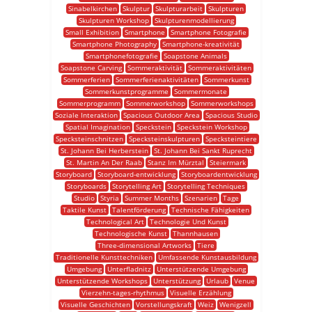
Sinabelkirchen
Skulptur
Skulpturarbeit
Skulpturen
Skulpturen Workshop
Skulpturenmodellierung
Small Exhibition
Smartphone
Smartphone Fotografie
Smartphone Photography
Smartphone-kreativität
Smartphonefotografie
Soapstone Animals
Soapstone Carving
Sommeraktivität
Sommeraktivitäten
Sommerferien
Sommerferienaktivitäten
Sommerkunst
Sommerkunstprogramme
Sommermonate
Sommerprogramm
Sommerworkshop
Sommerworkshops
Soziale Interaktion
Spacious Outdoor Area
Spacious Studio
Spatial Imagination
Speckstein
Speckstein Workshop
Specksteinschnitzen
Specksteinskulpturen
Specksteintiere
St. Johann Bei Herberstein
St. Johann Bei Sankt Ruprecht
St. Martin An Der Raab
Stanz Im Mürztal
Steiermark
Storyboard
Storyboard-entwicklung
Storyboardentwicklung
Storyboards
Storytelling Art
Storytelling Techniques
Studio
Styria
Summer Months
Szenarien
Tage
Taktile Kunst
Talentförderung
Technische Fähigkeiten
Technological Art
Technologie Und Kunst
Technologische Kunst
Thannhausen
Three-dimensional Artworks
Tiere
Traditionelle Kunsttechniken
Umfassende Kunstausbildung
Umgebung
Unterfladnitz
Unterstützende Umgebung
Unterstützende Workshops
Unterstützung
Urlaub
Venue
Vierzehn-tages-rhythmus
Visuelle Erzählung
Visuelle Geschichten
Vorstellungskraft
Weiz
Wenigzell