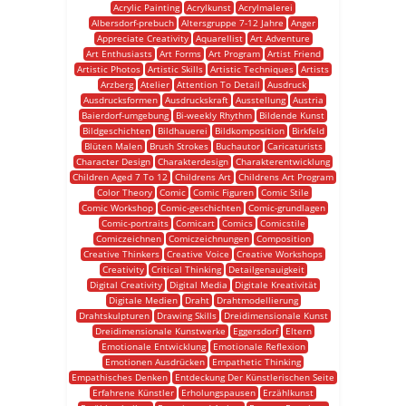
Acrylic Painting
Acrylkunst
Acrylmalerei
Albersdorf-prebuch
Altersgruppe 7-12 Jahre
Anger
Appreciate Creativity
Aquarellist
Art Adventure
Art Enthusiasts
Art Forms
Art Program
Artist Friend
Artistic Photos
Artistic Skills
Artistic Techniques
Artists
Arzberg
Atelier
Attention To Detail
Ausdruck
Ausdrucksformen
Ausdruckskraft
Ausstellung
Austria
Baierdorf-umgebung
Bi-weekly Rhythm
Bildende Kunst
Bildgeschichten
Bildhauerei
Bildkomposition
Birkfeld
Blüten Malen
Brush Strokes
Buchautor
Caricaturists
Character Design
Charakterdesign
Charakterentwicklung
Children Aged 7 To 12
Childrens Art
Childrens Art Program
Color Theory
Comic
Comic Figuren
Comic Stile
Comic Workshop
Comic-geschichten
Comic-grundlagen
Comic-portraits
Comicart
Comics
Comicstile
Comiczeichnen
Comiczeichnungen
Composition
Creative Thinkers
Creative Voice
Creative Workshops
Creativity
Critical Thinking
Detailgenauigkeit
Digital Creativity
Digital Media
Digitale Kreativität
Digitale Medien
Draht
Drahtmodellierung
Drahtskulpturen
Drawing Skills
Dreidimensionale Kunst
Dreidimensionale Kunstwerke
Eggersdorf
Eltern
Emotionale Entwicklung
Emotionale Reflexion
Emotionen Ausdrücken
Empathetic Thinking
Empathisches Denken
Entdeckung Der Künstlerischen Seite
Erfahrene Künstler
Erholungspausen
Erzählkunst