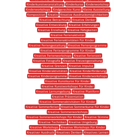
Kinderkunstveranstaltung
Kinderkurse
Kinderworkshop
Kinderworkshops
Kindgerechte Kunst
Kleine Ausstellung
Komposition
Kreativ
Kreative Ausdrucksmöglichkeiten
Kreative Betrachtung
Kreative Denker
Kreative Entwicklung
Kreative Erfahrungen
Kreative Erziehung
Kreative Fähigkeiten
Kreative Ferienaktivität
Kreative Ferienaktivitäten Für Kinder
Kreative Feriengestaltung
Kreative Ferienprogramme
Kreative Ferienprogramme Für Kinder
Kreative Ferienworkshops
Kreative Ferienzeit
Kreative Fotografie
Kreative Freizeitgestaltung
Kreative Grenzen
Kreative Impulse
Kreative Kinderaktivitäten
Kreative Kinderförderung
Kreative Kinderprogramme
Kreative Kinderworkshops
Kreative Kunstkurse Für Kinder
Kreative Kunstworkshops Für Kinder
Kreative Lernumgebung
Kreative Plattform
Kreative Präsentation
Kreative Sommeraktivitäten Für Kinder
Kreative Sommerferien
Kreative Sommerkurse Für Kinder
Kreative Sommerworkshops
Kreative Sommerworkshops Für Kinder
Kreative Stimme
Kreative Techniken
Kreative Umgebung
Kreative Workshops
Kreative Workshops Für Kinder
Kreativer Ausdruck
Kreatives Denken
Kreatives Lernen