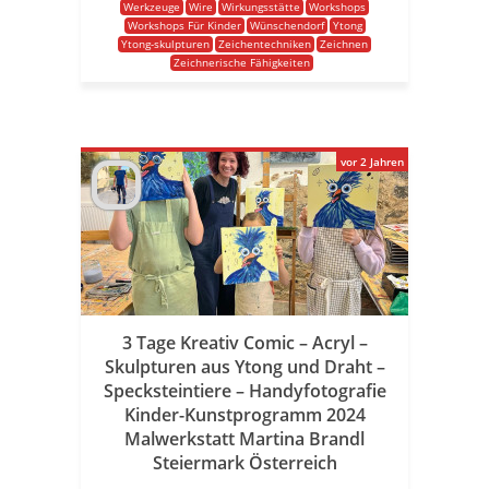
Werkzeuge
Wire
Wirkungsstätte
Workshops
Workshops Für Kinder
Wünschendorf
Ytong
Ytong-skulpturen
Zeichentechniken
Zeichnen
Zeichnerische Fähigkeiten
vor 2 Jahren
3 Tage Kreativ Comic – Acryl –
Skulpturen aus Ytong und Draht –
Specksteintiere – Handyfotografie
Kinder-Kunstprogramm 2024
Malwerkstatt Martina Brandl
Steiermark Österreich