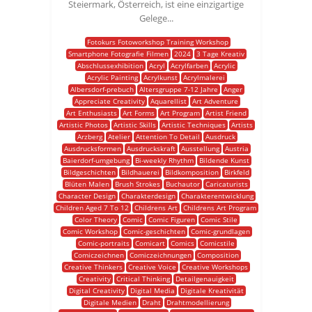
Steiermark, Österreich, ist eine einzigartige
Gelege...
Fotokurs Fotoworkshop Training Workshop
Smartphone Fotografie Filmen
2024
3 Tage Kreativ
Abschlussexhibition
Acryl
Acrylfarben
Acrylic
Acrylic Painting
Acrylkunst
Acrylmalerei
Albersdorf-prebuch
Altersgruppe 7-12 Jahre
Anger
Appreciate Creativity
Aquarellist
Art Adventure
Art Enthusiasts
Art Forms
Art Program
Artist Friend
Artistic Photos
Artistic Skills
Artistic Techniques
Artists
Arzberg
Atelier
Attention To Detail
Ausdruck
Ausdrucksformen
Ausdruckskraft
Ausstellung
Austria
Baierdorf-umgebung
Bi-weekly Rhythm
Bildende Kunst
Bildgeschichten
Bildhauerei
Bildkomposition
Birkfeld
Blüten Malen
Brush Strokes
Buchautor
Caricaturists
Character Design
Charakterdesign
Charakterentwicklung
Children Aged 7 To 12
Childrens Art
Childrens Art Program
Color Theory
Comic
Comic Figuren
Comic Stile
Comic Workshop
Comic-geschichten
Comic-grundlagen
Comic-portraits
Comicart
Comics
Comicstile
Comiczeichnen
Comiczeichnungen
Composition
Creative Thinkers
Creative Voice
Creative Workshops
Creativity
Critical Thinking
Detailgenauigkeit
Digital Creativity
Digital Media
Digitale Kreativität
Digitale Medien
Draht
Drahtmodellierung