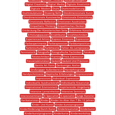
Digital Creativity
Digital Media
Digitale Kreativität
Digitale Medien
Draht
Drahtmodellierung
Drahtskulpturen
Drawing Skills
Dreidimensionale Kunst
Dreidimensionale Kunstwerke
Emotionale Entwicklung
Emotionale Reflexion
Emotionen Ausdrücken
Empathetic Thinking
Empathisches Denken
Entdeckung Der Künstlerischen Seite
Erfahrene Künstler
Erholungspausen
Erzählkunst
Erzähltechniken
Experienced Artists
Express Emotions
Expression
Farbexperimente
Farbexpression
Farbkomposition
Farbmischung
Farbtheorie
Fehler Als Lernprozess
Feinmotorik
Fotografie
Fotografische Techniken
Fotokurs
Fototechniken
Framing
Freie Expression
Freizeitaktivitäten
Geduld
Geduld Und Präzision
Gentle Art Form
Geräumiges Atelier
Großzügiger Außenbereich
Handyfotografie
Handyschnitzerei
Haptische Erfahrungen
Impressionen
Impressions
Individual Expression
Individuelle Ausdruckskraft
Individuelle Kreativität
Inspirational Environment
Inspirierende Umgebung
Intensive Lerneinheiten
Intensive Seminars
Intensivseminare
It Specialist
It-spezialist
Junge Künstler
Karikaturisten
Kinder
Kinder Im Alter Von 7 Bis 12 Jahren
Kinder Und Kunst
Kinder-kunstprogramm
Kinderförderung Durch Kunst
Kinderkreativität
Kinderkunst
Kinderkunstprogramm
Kinderkurse
Kinderworkshop