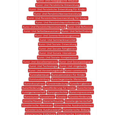
Kunst Und Pädagogische Ansätze
Kunst Und Persönliche Entwicklung
Kunst Und Persönliche Entwicklung Für Kinder
Kunst Und Persönlichkeitsentwicklung
Kunst Und Persönlichkeitsentwicklung Für Kinder
Kunst Und Persönlichkeitsförderung
Kunst Und Persönlichkeitsstärkung
Kunst Und Reflexion
Kunst Und Selbstbewusstsein
Kunst Und Selbstfindung
Kunst Und Sommerferienprogramme
Kunst Und Sommerkreativität
Kunst Und Soziale Entwicklung
Kunst Und Soziale Fähigkeiten
Kunst Und Soziale Interaktion
Kunst Und Soziale Kompetenzen
Kunst Und Sozialkompetenz
Kunst Und Sozialpädagogik
Kunst Und Technologie
Kunst Und Umgebung
Kunst Und Vorstellungskraft
Kunst-community
Kunstabenteuer
Kunstaktivitäten Für Kinder
Kunstausbildung
Kunstbegeisterte Menschen
Kunstdisziplinen
Kunstentdeckung
Kunstfertigkeiten
Kunstförderung
Kunstförderung Für Kinder
Kunstformen
Kunstgemeinschaft
Kunstgeschichte
Kunstimpressionen
Kunstkurse
Kunstlehrer
Künstler
Künstlerförderung
Künstlerfreund
Künstlerfreunde
Künstlergemeinschaft
Künstlerische Abenteuer
Künstlerische Ausdrucksformen
Künstlerische Ausdruckskraft
Künstlerische Bildung
Künstlerische Entfaltung
Künstlerische Entwicklung