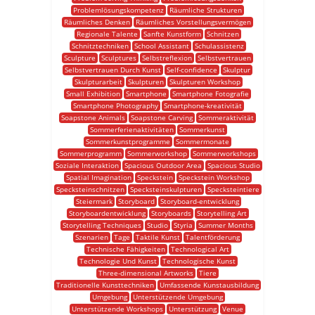
Problemlösungskompetenz
Räumliche Strukturen
Räumliches Denken
Räumliches Vorstellungsvermögen
Regionale Talente
Sanfte Kunstform
Schnitzen
Schnitztechniken
School Assistant
Schulassistenz
Sculpture
Sculptures
Selbstreflexion
Selbstvertrauen
Selbstvertrauen Durch Kunst
Self-confidence
Skulptur
Skulpturarbeit
Skulpturen
Skulpturen Workshop
Small Exhibition
Smartphone
Smartphone Fotografie
Smartphone Photography
Smartphone-kreativität
Soapstone Animals
Soapstone Carving
Sommeraktivität
Sommerferienaktivitäten
Sommerkunst
Sommerkunstprogramme
Sommermonate
Sommerprogramm
Sommerworkshop
Sommerworkshops
Soziale Interaktion
Spacious Outdoor Area
Spacious Studio
Spatial Imagination
Speckstein
Speckstein Workshop
Specksteinschnitzen
Specksteinskulpturen
Specksteintiere
Steiermark
Storyboard
Storyboard-entwicklung
Storyboardentwicklung
Storyboards
Storytelling Art
Storytelling Techniques
Studio
Styria
Summer Months
Szenarien
Tage
Taktile Kunst
Talentförderung
Technische Fähigkeiten
Technological Art
Technologie Und Kunst
Technologische Kunst
Three-dimensional Artworks
Tiere
Traditionelle Kunsttechniken
Umfassende Kunstausbildung
Umgebung
Unterstützende Umgebung
Unterstützende Workshops
Unterstützung
Venue