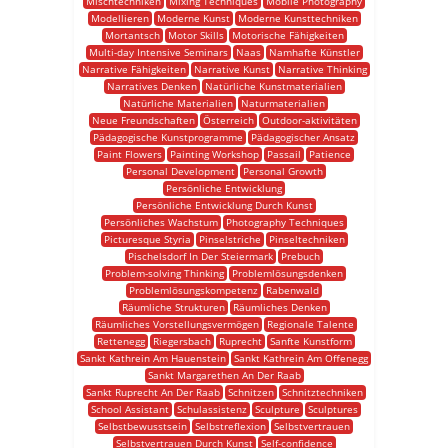
Mischtechniken
Mixing Techniques
Mobile Photography
Modellieren
Moderne Kunst
Moderne Kunsttechniken
Mortantsch
Motor Skills
Motorische Fähigkeiten
Multi-day Intensive Seminars
Naas
Namhafte Künstler
Narrative Fähigkeiten
Narrative Kunst
Narrative Thinking
Narratives Denken
Natürliche Kunstmaterialien
Natürliche Materialien
Naturmaterialien
Neue Freundschaften
Österreich
Outdoor-aktivitäten
Pädagogische Kunstprogramme
Pädagogischer Ansatz
Paint Flowers
Painting Workshop
Passail
Patience
Personal Development
Personal Growth
Persönliche Entwicklung
Persönliche Entwicklung Durch Kunst
Persönliches Wachstum
Photography Techniques
Picturesque Styria
Pinselstriche
Pinseltechniken
Pischelsdorf In Der Steiermark
Prebuch
Problem-solving Thinking
Problemlösungsdenken
Problemlösungskompetenz
Rabenwald
Räumliche Strukturen
Räumliches Denken
Räumliches Vorstellungsvermögen
Regionale Talente
Rettenegg
Riegersbach
Ruprecht
Sanfte Kunstform
Sankt Kathrein Am Hauenstein
Sankt Kathrein Am Offenegg
Sankt Margarethen An Der Raab
Sankt Ruprecht An Der Raab
Schnitzen
Schnitztechniken
School Assistant
Schulassistenz
Sculpture
Sculptures
Selbstbewusstsein
Selbstreflexion
Selbstvertrauen
Selbstvertrauen Durch Kunst
Self-confidence