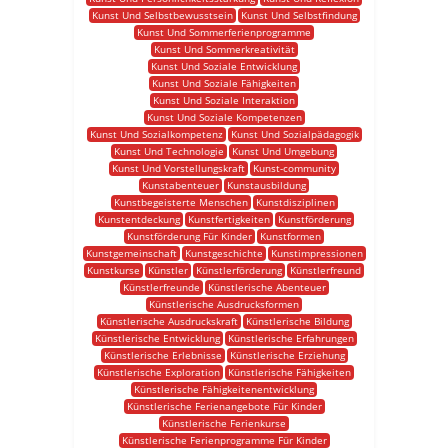
Kunst Und Selbstbewusstsein
Kunst Und Selbstfindung
Kunst Und Sommerferienprogramme
Kunst Und Sommerkreativität
Kunst Und Soziale Entwicklung
Kunst Und Soziale Fähigkeiten
Kunst Und Soziale Interaktion
Kunst Und Soziale Kompetenzen
Kunst Und Sozialkompetenz
Kunst Und Sozialpädagogik
Kunst Und Technologie
Kunst Und Umgebung
Kunst Und Vorstellungskraft
Kunst-community
Kunstabenteuer
Kunstausbildung
Kunstbegeisterte Menschen
Kunstdisziplinen
Kunstentdeckung
Kunstfertigkeiten
Kunstförderung
Kunstförderung Für Kinder
Kunstformen
Kunstgemeinschaft
Kunstgeschichte
Kunstimpressionen
Kunstkurse
Künstler
Künstlerförderung
Künstlerfreund
Künstlerfreunde
Künstlerische Abenteuer
Künstlerische Ausdrucksformen
Künstlerische Ausdruckskraft
Künstlerische Bildung
Künstlerische Entwicklung
Künstlerische Erfahrungen
Künstlerische Erlebnisse
Künstlerische Erziehung
Künstlerische Exploration
Künstlerische Fähigkeiten
Künstlerische Fähigkeitenentwicklung
Künstlerische Ferienangebote Für Kinder
Künstlerische Ferienkurse
Künstlerische Ferienprogramme Für Kinder