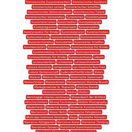
Künstlerische Zusammenarbeit
Künstlerischer Ausdruck
Künstlerisches Lernen
Künstlerisches Schaffen
Künstlerisches Selbstvertrauen
Künstlerisches Talent
Künstlerisches Verständnis
Kunstlernen
Künstlertalent
Kunstmaterialien
Kunstmedien
Kunstpädagogik
Kunstprogramm
Kunstprojekt
Kunstprojekte
Kunstprojekte Für Kinder
Kunstskulpturen
Kunsttechniken
Kunstunterricht
Kunstveranstaltung
Kunstvermittlung
Kunstverständnis
Kunstwerke
Kunstwerke Schaffen
Kunstwerkstatt
Kunstworkshop
Kunstworkshop Für Kinder
Kunstworkshop In Österreich
Kunstworkshops
Kunstworkshops Für Kinder
Kunstzuschüsse
Labuch
Leinwandarbeit
Leinwände
Leinwandmalerei
Leisure Activities
Lernprozess
Let Creativity Run Free
Lokale Gemeinschaft
Ludersdorf-wilfersdorf
Malen
Malerei
Malerei Workshop
Malerische Steiermark
Maltechniken
Malwerkstatt
Malwerkstatt Martina Brandl
Marktgemeinde St. Ruprecht
Martina Brandl
Materialvielfalt
Media
Medien
Mehrtägige Intensiv-seminare
Miesenbach Bei Birkfeld
Mischtechniken
Mixing Techniques
Mobile Photography
Modellieren
Moderne Kunst
Moderne Kunsttechniken
Mortantsch
Motor Skills
Motorische Fähigkeiten
Multi-day Intensive Seminars
Naas
Namhafte Künstler
Narrative Fähigkeiten
Narrative Kunst
Narrative Thinking
Narratives Denken
Natürliche Kunstmaterialien