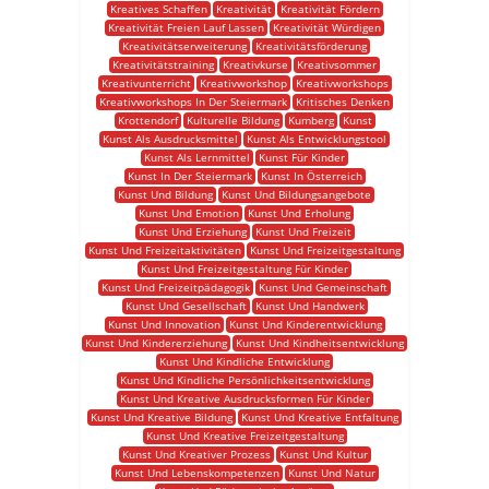
Kreatives Schaffen
Kreativität
Kreativität Fördern
Kreativität Freien Lauf Lassen
Kreativität Würdigen
Kreativitätserweiterung
Kreativitätsförderung
Kreativitätstraining
Kreativkurse
Kreativsommer
Kreativunterricht
Kreativworkshop
Kreativworkshops
Kreativworkshops In Der Steiermark
Kritisches Denken
Krottendorf
Kulturelle Bildung
Kumberg
Kunst
Kunst Als Ausdrucksmittel
Kunst Als Entwicklungstool
Kunst Als Lernmittel
Kunst Für Kinder
Kunst In Der Steiermark
Kunst In Österreich
Kunst Und Bildung
Kunst Und Bildungsangebote
Kunst Und Emotion
Kunst Und Erholung
Kunst Und Erziehung
Kunst Und Freizeit
Kunst Und Freizeitaktivitäten
Kunst Und Freizeitgestaltung
Kunst Und Freizeitgestaltung Für Kinder
Kunst Und Freizeitpädagogik
Kunst Und Gemeinschaft
Kunst Und Gesellschaft
Kunst Und Handwerk
Kunst Und Innovation
Kunst Und Kinderentwicklung
Kunst Und Kindererziehung
Kunst Und Kindheitsentwicklung
Kunst Und Kindliche Entwicklung
Kunst Und Kindliche Persönlichkeitsentwicklung
Kunst Und Kreative Ausdrucksformen Für Kinder
Kunst Und Kreative Bildung
Kunst Und Kreative Entfaltung
Kunst Und Kreative Freizeitgestaltung
Kunst Und Kreativer Prozess
Kunst Und Kultur
Kunst Und Lebenskompetenzen
Kunst Und Natur