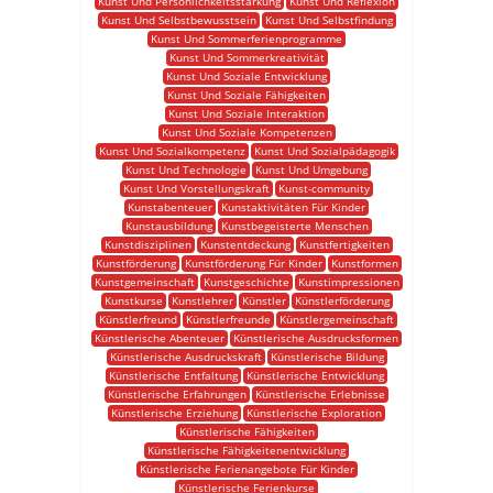
Kunst Und Persönlichkeitsstärkung
Kunst Und Reflexion
Kunst Und Selbstbewusstsein
Kunst Und Selbstfindung
Kunst Und Sommerferienprogramme
Kunst Und Sommerkreativität
Kunst Und Soziale Entwicklung
Kunst Und Soziale Fähigkeiten
Kunst Und Soziale Interaktion
Kunst Und Soziale Kompetenzen
Kunst Und Sozialkompetenz
Kunst Und Sozialpädagogik
Kunst Und Technologie
Kunst Und Umgebung
Kunst Und Vorstellungskraft
Kunst-community
Kunstabenteuer
Kunstaktivitäten Für Kinder
Kunstausbildung
Kunstbegeisterte Menschen
Kunstdisziplinen
Kunstentdeckung
Kunstfertigkeiten
Kunstförderung
Kunstförderung Für Kinder
Kunstformen
Kunstgemeinschaft
Kunstgeschichte
Kunstimpressionen
Kunstkurse
Kunstlehrer
Künstler
Künstlerförderung
Künstlerfreund
Künstlerfreunde
Künstlergemeinschaft
Künstlerische Abenteuer
Künstlerische Ausdrucksformen
Künstlerische Ausdruckskraft
Künstlerische Bildung
Künstlerische Entfaltung
Künstlerische Entwicklung
Künstlerische Erfahrungen
Künstlerische Erlebnisse
Künstlerische Erziehung
Künstlerische Exploration
Künstlerische Fähigkeiten
Künstlerische Fähigkeitenentwicklung
Künstlerische Ferienangebote Für Kinder
Künstlerische Ferienkurse