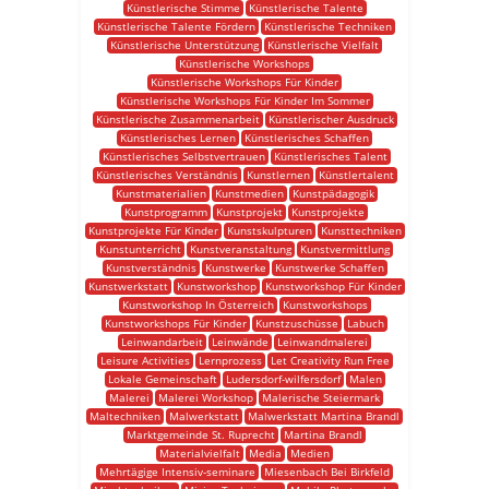
Künstlerische Stimme
Künstlerische Talente
Künstlerische Talente Fördern
Künstlerische Techniken
Künstlerische Unterstützung
Künstlerische Vielfalt
Künstlerische Workshops
Künstlerische Workshops Für Kinder
Künstlerische Workshops Für Kinder Im Sommer
Künstlerische Zusammenarbeit
Künstlerischer Ausdruck
Künstlerisches Lernen
Künstlerisches Schaffen
Künstlerisches Selbstvertrauen
Künstlerisches Talent
Künstlerisches Verständnis
Kunstlernen
Künstlertalent
Kunstmaterialien
Kunstmedien
Kunstpädagogik
Kunstprogramm
Kunstprojekt
Kunstprojekte
Kunstprojekte Für Kinder
Kunstskulpturen
Kunsttechniken
Kunstunterricht
Kunstveranstaltung
Kunstvermittlung
Kunstverständnis
Kunstwerke
Kunstwerke Schaffen
Kunstwerkstatt
Kunstworkshop
Kunstworkshop Für Kinder
Kunstworkshop In Österreich
Kunstworkshops
Kunstworkshops Für Kinder
Kunstzuschüsse
Labuch
Leinwandarbeit
Leinwände
Leinwandmalerei
Leisure Activities
Lernprozess
Let Creativity Run Free
Lokale Gemeinschaft
Ludersdorf-wilfersdorf
Malen
Malerei
Malerei Workshop
Malerische Steiermark
Maltechniken
Malwerkstatt
Malwerkstatt Martina Brandl
Marktgemeinde St. Ruprecht
Martina Brandl
Materialvielfalt
Media
Medien
Mehrtägige Intensiv-seminare
Miesenbach Bei Birkfeld