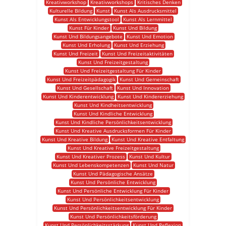
Kreativworkshop
Kreativworkshops
Kritisches Denken
Kulturelle Bildung
Kunst
Kunst Als Ausdrucksmittel
Kunst Als Entwicklungstool
Kunst Als Lernmittel
Kunst Für Kinder
Kunst Und Bildung
Kunst Und Bildungsangebote
Kunst Und Emotion
Kunst Und Erholung
Kunst Und Erziehung
Kunst Und Freizeit
Kunst Und Freizeitaktivitäten
Kunst Und Freizeitgestaltung
Kunst Und Freizeitgestaltung Für Kinder
Kunst Und Freizeitpädagogik
Kunst Und Gemeinschaft
Kunst Und Gesellschaft
Kunst Und Innovation
Kunst Und Kinderentwicklung
Kunst Und Kindererziehung
Kunst Und Kindheitsentwicklung
Kunst Und Kindliche Entwicklung
Kunst Und Kindliche Persönlichkeitsentwicklung
Kunst Und Kreative Ausdrucksformen Für Kinder
Kunst Und Kreative Bildung
Kunst Und Kreative Entfaltung
Kunst Und Kreative Freizeitgestaltung
Kunst Und Kreativer Prozess
Kunst Und Kultur
Kunst Und Lebenskompetenzen
Kunst Und Natur
Kunst Und Pädagogische Ansätze
Kunst Und Persönliche Entwicklung
Kunst Und Persönliche Entwicklung Für Kinder
Kunst Und Persönlichkeitsentwicklung
Kunst Und Persönlichkeitsentwicklung Für Kinder
Kunst Und Persönlichkeitsförderung
Kunst Und Persönlichkeitsstärkung
Kunst Und Reflexion