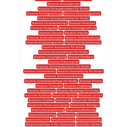
Kreative Ferienaktivität
Kreative Ferienaktivitäten Für Kinder
Kreative Feriengestaltung
Kreative Ferienprogramme
Kreative Ferienprogramme Für Kinder
Kreative Ferienworkshops
Kreative Ferienzeit
Kreative Fotografie
Kreative Freizeitgestaltung
Kreative Grenzen
Kreative Impulse
Kreative Kinderaktivitäten
Kreative Kinderförderung
Kreative Kinderprogramme
Kreative Kinderworkshops
Kreative Kunstkurse Für Kinder
Kreative Kunstworkshops Für Kinder
Kreative Lernumgebung
Kreative Plattform
Kreative Präsentation
Kreative Sommeraktivitäten Für Kinder
Kreative Sommerferien
Kreative Sommerkurse Für Kinder
Kreative Sommerworkshops
Kreative Sommerworkshops Für Kinder
Kreative Stimme
Kreative Techniken
Kreative Umgebung
Kreative Workshops
Kreative Workshops Für Kinder
Kreativer Ausdruck
Kreatives Denken
Kreatives Lernen
Kreatives Schaffen
Kreativität
Kreativität Fördern
Kreativität Freien Lauf Lassen
Kreativität Würdigen
Kreativitätserweiterung
Kreativitätsförderung
Kreativitätstraining
Kreativkurse
Kreativsommer
Kreativunterricht
Kreativworkshop
Kreativworkshops
Kreativworkshops In Der Steiermark
Kritisches Denken