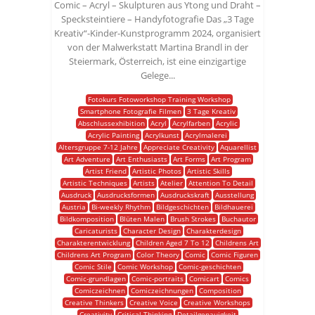
Comic – Acryl – Skulpturen aus Ytong und Draht –
Specksteintiere – Handyfotografie Das „3 Tage
Kreativ“-Kinder-Kunstprogramm 2024, organisiert
von der Malwerkstatt Martina Brandl in der
Steiermark, Österreich, ist eine einzigartige
Gelege...
Fotokurs Fotoworkshop Training Workshop
Smartphone Fotografie Filmen
3 Tage Kreativ
Abschlussexhibition
Acryl
Acrylfarben
Acrylic
Acrylic Painting
Acrylkunst
Acrylmalerei
Altersgruppe 7-12 Jahre
Appreciate Creativity
Aquarellist
Art Adventure
Art Enthusiasts
Art Forms
Art Program
Artist Friend
Artistic Photos
Artistic Skills
Artistic Techniques
Artists
Atelier
Attention To Detail
Ausdruck
Ausdrucksformen
Ausdruckskraft
Ausstellung
Austria
Bi-weekly Rhythm
Bildgeschichten
Bildhauerei
Bildkomposition
Blüten Malen
Brush Strokes
Buchautor
Caricaturists
Character Design
Charakterdesign
Charakterentwicklung
Children Aged 7 To 12
Childrens Art
Childrens Art Program
Color Theory
Comic
Comic Figuren
Comic Stile
Comic Workshop
Comic-geschichten
Comic-grundlagen
Comic-portraits
Comicart
Comics
Comiczeichnen
Comiczeichnungen
Composition
Creative Thinkers
Creative Voice
Creative Workshops
Creativity
Critical Thinking
Detailgenauigkeit