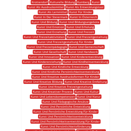
Krottendorf
Kulturelle Bildung
Kumberg
Kunst
Kunst Als Ausdrucksmittel
Kunst Als Entwicklungstool
Kunst Als Lernmittel
Kunst Für Kinder
Kunst In Der Steiermark
Kunst In Österreich
Kunst Und Bildung
Kunst Und Bildungsangebote
Kunst Und Emotion
Kunst Und Erholung
Kunst Und Erziehung
Kunst Und Freizeit
Kunst Und Freizeitaktivitäten
Kunst Und Freizeitgestaltung
Kunst Und Freizeitgestaltung Für Kinder
Kunst Und Freizeitpädagogik
Kunst Und Gemeinschaft
Kunst Und Gesellschaft
Kunst Und Handwerk
Kunst Und Innovation
Kunst Und Kinderentwicklung
Kunst Und Kindererziehung
Kunst Und Kindheitsentwicklung
Kunst Und Kindliche Entwicklung
Kunst Und Kindliche Persönlichkeitsentwicklung
Kunst Und Kreative Ausdrucksformen Für Kinder
Kunst Und Kreative Bildung
Kunst Und Kreative Entfaltung
Kunst Und Kreative Freizeitgestaltung
Kunst Und Kreativer Prozess
Kunst Und Kultur
Kunst Und Lebenskompetenzen
Kunst Und Natur
Kunst Und Pädagogische Ansätze
Kunst Und Persönliche Entwicklung
Kunst Und Persönliche Entwicklung Für Kinder
Kunst Und Persönlichkeitsentwicklung
Kunst Und Persönlichkeitsentwicklung Für Kinder
Kunst Und Persönlichkeitsförderung