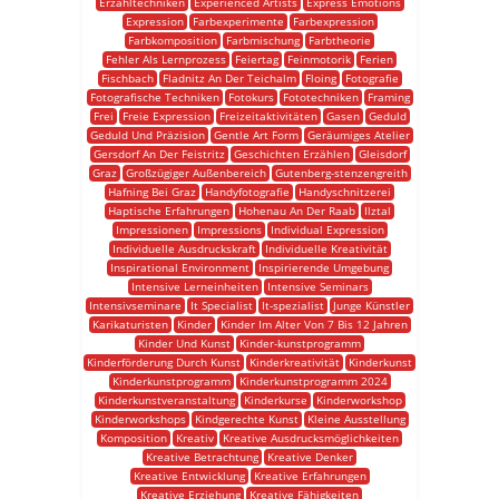
Erzähltechniken
Experienced Artists
Express Emotions
Expression
Farbexperimente
Farbexpression
Farbkomposition
Farbmischung
Farbtheorie
Fehler Als Lernprozess
Feiertag
Feinmotorik
Ferien
Fischbach
Fladnitz An Der Teichalm
Floing
Fotografie
Fotografische Techniken
Fotokurs
Fototechniken
Framing
Frei
Freie Expression
Freizeitaktivitäten
Gasen
Geduld
Geduld Und Präzision
Gentle Art Form
Geräumiges Atelier
Gersdorf An Der Feistritz
Geschichten Erzählen
Gleisdorf
Graz
Großzügiger Außenbereich
Gutenberg-stenzengreith
Hafning Bei Graz
Handyfotografie
Handyschnitzerei
Haptische Erfahrungen
Hohenau An Der Raab
Ilztal
Impressionen
Impressions
Individual Expression
Individuelle Ausdruckskraft
Individuelle Kreativität
Inspirational Environment
Inspirierende Umgebung
Intensive Lerneinheiten
Intensive Seminars
Intensivseminare
It Specialist
It-spezialist
Junge Künstler
Karikaturisten
Kinder
Kinder Im Alter Von 7 Bis 12 Jahren
Kinder Und Kunst
Kinder-kunstprogramm
Kinderförderung Durch Kunst
Kinderkreativität
Kinderkunst
Kinderkunstprogramm
Kinderkunstprogramm 2024
Kinderkunstveranstaltung
Kinderkurse
Kinderworkshop
Kinderworkshops
Kindgerechte Kunst
Kleine Ausstellung
Komposition
Kreativ
Kreative Ausdrucksmöglichkeiten
Kreative Betrachtung
Kreative Denker
Kreative Entwicklung
Kreative Erfahrungen
Kreative Erziehung
Kreative Fähigkeiten