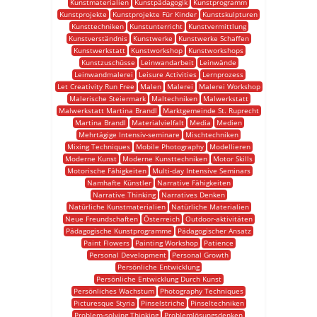
Kunstmaterialien
Kunstpädagogik
Kunstprogramm
Kunstprojekte
Kunstprojekte Für Kinder
Kunstskulpturen
Kunsttechniken
Kunstunterricht
Kunstvermittlung
Kunstverständnis
Kunstwerke
Kunstwerke Schaffen
Kunstwerkstatt
Kunstworkshop
Kunstworkshops
Kunstzuschüsse
Leinwandarbeit
Leinwände
Leinwandmalerei
Leisure Activities
Lernprozess
Let Creativity Run Free
Malen
Malerei
Malerei Workshop
Malerische Steiermark
Maltechniken
Malwerkstatt
Malwerkstatt Martina Brandl
Marktgemeinde St. Ruprecht
Martina Brandl
Materialvielfalt
Media
Medien
Mehrtägige Intensiv-seminare
Mischtechniken
Mixing Techniques
Mobile Photography
Modellieren
Moderne Kunst
Moderne Kunsttechniken
Motor Skills
Motorische Fähigkeiten
Multi-day Intensive Seminars
Namhafte Künstler
Narrative Fähigkeiten
Narrative Thinking
Narratives Denken
Natürliche Kunstmaterialien
Natürliche Materialien
Neue Freundschaften
Österreich
Outdoor-aktivitäten
Pädagogische Kunstprogramme
Pädagogischer Ansatz
Paint Flowers
Painting Workshop
Patience
Personal Development
Personal Growth
Persönliche Entwicklung
Persönliche Entwicklung Durch Kunst
Persönliches Wachstum
Photography Techniques
Picturesque Styria
Pinselstriche
Pinseltechniken
Problem-solving Thinking
Problemlösungsdenken