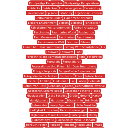
Einzigartige Perspektive
Einzigartige Perspektiven
Entdecke
Entdecken
Entdeckungstour
Entwicklung
Environment
Episode
Erfahrung
Ergebnisse Erzielen
Erstaunliche Bilder
Experimentierfreude
Explore Environment
Extrem
Extreme
Fähigkeiten
Fähigkeiten Weiterentwickeln
Farben Anpassen
Fascinating
Fascinating World
Fascination
Fast Movements
Faszination
Faszinierend
Faszinierende Welt
Features
Filmen
Filmen Mit Dem Smartphone
Filming With Smartphone
Fix
Follower
Followers
Foot
Fortschrittliche Kameratechnologien
Foto
Fotografen
Fotografie
Fotografieren
Fotografieren Und Filmen Mit Dem Smartphone
Fotografierpraxis
Fotografische Experimente
Fotografische Techniken
Fotokunst
Fotos
Fototechniken
Freizeit
Frühling
Funktionen
Fuß
Füßen
Gebäude
Gefühl Von Tiefe
Geheimnis
Gerät
Geschäftliche Zwecke
Gestochen Scharfe Bilder
Gestochen Scharfe Videos
Glasfassaden
Glass Facades
Größe
Ground
Handy
Handykamera
Hardcover
Häuserlinie
Hdr Mode
Hdr-modus
Heavy Equipment
Helle Bereiche
Helligkeit Einstellen
Herausforderungen
Herbst
High-quality Visual Content
Hintergrund
Hobby
Hobbyfotografie
Hochwertige Visuelle Inhalte
Hörbuch Folgen
Horizon
Horizont
House Line
Image