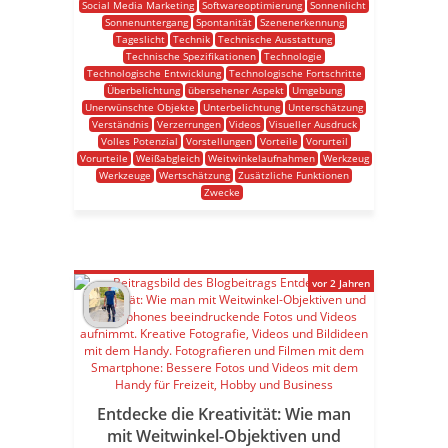
Social Media Marketing
Softwareoptimierung
Sonnenlicht
Sonnenuntergang
Spontanität
Szenenerkennung
Tageslicht
Technik
Technische Ausstattung
Technische Spezifikationen
Technologie
Technologische Entwicklung
Technologische Fortschritte
Überbelichtung
übersehener Aspekt
Umgebung
Unerwünschte Objekte
Unterbelichtung
Unterschätzung
Verständnis
Verzerrungen
Videos
Visueller Ausdruck
Volles Potenzial
Vorstellungen
Vorteile
Vorurteil
Vorurteile
Weißabgleich
Weitwinkelaufnahmen
Werkzeug
Werkzeuge
Wertschätzung
Zusätzliche Funktionen
Zwecke
vor 2 Jahren
Entdecke die Kreativität: Wie man
mit Weitwinkel-Objektiven und