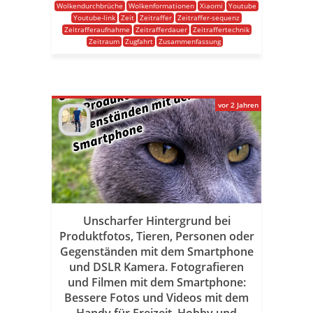
Wolkendurchbrüche
Wolkenformationen
Xiaomi
Youtube
Youtube-link
Zeit
Zeitraffer
Zeitraffer-sequenz
Zeitrafferaufnahme
Zeitrafferdauer
Zeitraffertechnik
Zeitraum
Zugfahrt
Zusammenfassung
vor 2 Jahren
Unscharfer Hintergrund bei
Produktfotos, Tieren, Personen oder
Gegenständen mit dem Smartphone
und DSLR Kamera. Fotografieren
und Filmen mit dem Smartphone:
Bessere Fotos und Videos mit dem