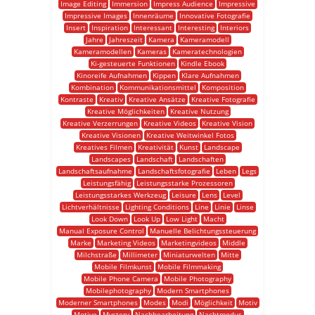
Image Editing
Immersion
Impress Audience
Impressive
Impressive Images
Innenräume
Innovative Fotografie
Insert
Inspiration
Interessant
Interesting
Interiors
Jahre
Jahreszeit
Kamera
Kameramodell
Kameramodellen
Kameras
Kameratechnologien
Ki-gesteuerte Funktionen
Kindle Ebook
Kinoreife Aufnahmen
Kippen
Klare Aufnahmen
Kombination
Kommunikationsmittel
Komposition
Kontraste
Kreativ
Kreative Ansätze
Kreative Fotografie
Kreative Möglichkeiten
Kreative Nutzung
Kreative Verzerrungen
Kreative Videos
Kreative Vision
Kreative Visionen
Kreative Weitwinkel Fotos
Kreatives Filmen
Kreativität
Kunst
Landscape
Landscapes
Landschaft
Landschaften
Landschaftsaufnahme
Landschaftsfotografie
Leben
Legs
Leistungsfähig
Leistungsstarke Prozessoren
Leistungsstarkes Werkzeug
Leisure
Lens
Level
Lichtverhältnisse
Lighting Conditions
Line
Linie
Linse
Look Down
Look Up
Low Light
Macht
Manual Exposure Control
Manuelle Belichtungssteuerung
Marke
Marketing Videos
Marketingvideos
Middle
Milchstraße
Millimeter
Miniaturwelten
Mitte
Mobile Filmkunst
Mobile Filmmaking
Mobile Phone Camera
Mobile Photography
Mobilephotography
Modern Smartphones
Moderner Smartphones
Modes
Modi
Möglichkeit
Motiv
Motive
Mystery
Nachbearbeitung
Nachtmodus