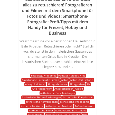
alles zu retuschieren! Fotografieren
und Filmen mit dem Smartphone für
Fotos und Videos: Smartphone-
Fotografie: Profi-Tipps mit dem
Handy für Freizeit, Hobby und
Business
Waschmaschine vor einer schönen Häuserfront in
Bale, Kroatien: Retuschieren oder nicht? Stell dir
vor, du stehst in den malerischen Gassen des
charmanten Ortes Bale in Kroatien. Die
historischen Steinhäuser strahlen eine zeitlose
Eleganz aus, und d...
Fotoblog / Videoblog
Podcast / Video / Vlog
Smartphone Fotografie Filmen
Alltag
Alltag Und Historie
Alltag Und Kunst
Alltagselemente
Alltagsleben
Alt
Alte Häuserfront
Ansprechender
Aspekt
ästhetische Entscheidungen
ästhetische Herausforderungen
ästhetische Komplexität
ästhetische Konventionen
ästhetische Philosophie
ästhetische Werte
ästhetischer Ausdruck
Aufmerksamkeit
Authentische Bilder
Authentische Darstellung
Authentizität
Authentizität Der Fotografie
Bale