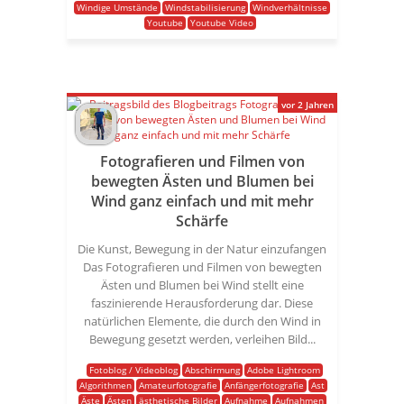
Windige Umstände
Windstabilisierung
Windverhältnisse
Youtube
Youtube Video
vor 2 Jahren
Fotografieren und Filmen von
bewegten Ästen und Blumen bei
Wind ganz einfach und mit mehr
Schärfe
Die Kunst, Bewegung in der Natur einzufangen
Das Fotografieren und Filmen von bewegten
Ästen und Blumen bei Wind stellt eine
faszinierende Herausforderung dar. Diese
natürlichen Elemente, die durch den Wind in
Bewegung gesetzt werden, verleihen Bild...
Fotoblog / Videoblog
Abschirmung
Adobe Lightroom
Algorithmen
Amateurfotografie
Anfängerfotografie
Ast
Äste
Ästen
ästhetische Bilder
Aufnahme
Aufnahmen