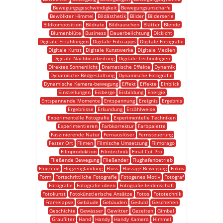
Bewegungsgeschwindigkeit
Bewegungsunschärfe
Bewölkter Himmel
Bildästhetik
Bilder
Bilderserie
Bildkomposition
Bildrate
Bildrauschen
Blätter
Blende
Blumenblüte
Business
Dauerbelichtung
Dickicht
Digitale Erzählungen
Digitale Foto-apps
Digitale Fotografie
Digitale Kunst
Digitale Kunstwerke
Digitale Medien
Digitale Nachbearbeitung
Digitale Technologien
Direktes Sonnenlicht
Dramatische Effekte
Dynamik
Dynamische Bildgestaltung
Dynamische Fotografie
Dynamische Kamera-bewegung
Effekt
Effekte
Einblick
Einstellungen
Eisberge
Eisbildung
Energie
Entspannende Momente
Entspannung
Ereignis
Ergebnis
Ergebnisse
Erkundung
Erzählweise
Experimentelle Fotografie
Experimentelle Techniken
Experimentieren
Farbkorrektur
Farbpalette
Faszinierende Natur
Fernauslöser
Fernsteuerung
Fester Ort
Filmen
Filmische Umsetzung
Filmorago
Filmproduktion
Filmtechnik
Final Cut Pro
Fließende Bewegung
Fließender
Flughafenbetrieb
Flugzeug
Flugzeuglandung
Fluss
Flüssige Bewegung
Fokus
Form
Fortschrittliche Fotografie
Fotogenes Motiv
Fotograf
Fotografie
Fotografie-ideen
Fotografie-leidenschaft
Fotokunst
Fotokünstlerische Ansätze
Fotos
Fototechnik
Framelapse
Gebäude
Gebäuden
Geduld
Geschehen
Geschichte
Gewässer
Gewitter
Gezeiten
Gimbal
Graufilter
Hand
Handy
Handy Kamera
Himmel