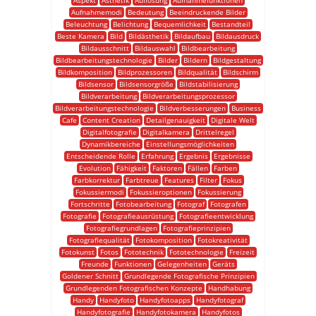
Aspekt
Ästhetik
Auflösung
Aufnahmefunktionen
Aufnahmemodi
Bedeutung
Beeindruckende Bilder
Beleuchtung
Belichtung
Bequemlichkeit
Bestandteil
Beste Kamera
Bild
Bildästhetik
Bildaufbau
Bildausdruck
Bildausschnitt
Bildauswahl
Bildbearbeitung
Bildbearbeitungstechnologie
Bilder
Bildern
Bildgestaltung
Bildkomposition
Bildprozessoren
Bildqualität
Bildschirm
Bildsensor
Bildsensorgröße
Bildstabilisierung
Bildverarbeitung
Bildverarbeitungsprozessor
Bildverarbeitungstechnologie
Bildverbesserungen
Business
Cafe
Content Creation
Detailgenauigkeit
Digitale Welt
Digitalfotografie
Digitalkamera
Drittelregel
Dynamikbereiche
Einstellungsmöglichkeiten
Entscheidende Rolle
Erfahrung
Ergebnis
Ergebnisse
Evolution
Fähigkeit
Faktoren
Fällen
Farben
Farbkorrektur
Farbtreue
Features
Filter
Fokus
Fokussiermodi
Fokussieroptionen
Fokussierung
Fortschritte
Fotobearbeitung
Fotograf
Fotografen
Fotografie
Fotografieausrüstung
Fotografieentwicklung
Fotografiegrundlagen
Fotografieprinzipien
Fotografiequalität
Fotokomposition
Fotokreativität
Fotokunst
Fotos
Fototechnik
Fototechnologie
Freizeit
Freunde
Funktionen
Gelegenheiten
Geräts
Goldener Schnitt
Grundlegende Fotografische Prinzipien
Grundlegenden Fotografischen Konzepte
Handhabung
Handy
Handyfoto
Handyfotoapps
Handyfotograf
Handyfotografie
Handyfotokamera
Handyfotos