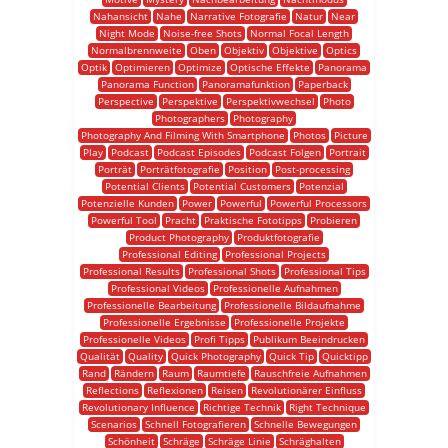
Nahansicht
Nahe
Narrative Fotografie
Natur
Near
Night Mode
Noise-free Shots
Normal Focal Length
Normalbrennweite
Oben
Objektiv
Objektive
Optics
Optik
Optimieren
Optimize
Optische Effekte
Panorama
Panorama Function
Panoramafunktion
Paperback
Perspective
Perspektive
Perspektivwechsel
Photo
Photographers
Photography
Photography And Filming With Smartphone
Photos
Picture
Play
Podcast
Podcast Episodes
Podcast Folgen
Portrait
Porträt
Porträtfotografie
Position
Post-processing
Potential Clients
Potential Customers
Potenzial
Potenzielle Kunden
Power
Powerful
Powerful Processors
Powerful Tool
Pracht
Praktische Fototipps
Probieren
Product Photography
Produktfotografie
Professional Editing
Professional Projects
Professional Results
Professional Shots
Professional Tips
Professional Videos
Professionelle Aufnahmen
Professionelle Bearbeitung
Professionelle Bildaufnahme
Professionelle Ergebnisse
Professionelle Projekte
Professionelle Videos
Profi Tipps
Publikum Beeindrucken
Qualität
Quality
Quick Photography
Quick Tip
Quicktipp
Rand
Rändern
Raum
Raumtiefe
Rauschfreie Aufnahmen
Reflections
Reflexionen
Reisen
Revolutionärer Einfluss
Revolutionary Influence
Richtige Technik
Right Technique
Scenarios
Schnell Fotografieren
Schnelle Bewegungen
Schönheit
Schräge
Schräge Linie
Schräghalten