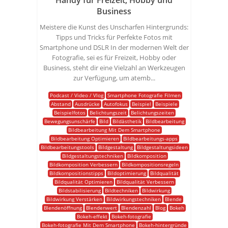
Handy für Freizeit, Hobby und
Business
Meistere die Kunst des Unscharfen Hintergrunds:
Tipps und Tricks für Perfekte Fotos mit
Smartphone und DSLR In der modernen Welt der
Fotografie, sei es für Freizeit, Hobby oder
Business, steht dir eine Vielzahl an Werkzeugen
zur Verfügung, um atemb...
Podcast / Video / Vlog
Smartphone Fotografie Filmen
Abstand
Ausdrücke
Autofokus
Beispiel
Beispiele
Beispielfotos
Belichtungszeit
Belichtungszeiten
Bewegungsunschärfe
Bild
Bildästhetik
Bildbearbeitung
Bildbearbeitung Mit Dem Smartphone
Bildbearbeitung Optimieren
Bildbearbeitungs-apps
Bildbearbeitungstools
Bildgestaltung
Bildgestaltungsideen
Bildgestaltungstechniken
Bildkomposition
Bildkomposition Verbessern
Bildkompositionsregeln
Bildkompositionstipps
Bildoptimierung
Bildqualität
Bildqualität Optimieren
Bildqualität Verbessern
Bildstabilisierung
Bildtechniken
Bildwirkung
Bildwirkung Verstärken
Bildwirkungstechniken
Blende
Blendenöffnung
Blendenwert
Blendenzahl
Blog
Bokeh
Bokeh-effekt
Bokeh-fotografie
Bokeh-fotografie Mit Dem Smartphone
Bokeh-hintergründe