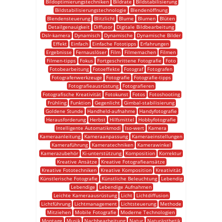
Bildoptimierungstechniken
Bildrate
Bildstabilisierung
Bildstabilisierungstechnologie
Blendenöffnung
Blendensteuerung
Blitzlicht
Blume
Blumen
Blüten
Detailgenauigkeit
Diffusor
Digitale Bildbearbeitung
Dslr-kamera
Dynamisch
Dynamische
Dynamische Bilder
Effekt
Einfach
Einfache Fototipps
Erfahrungen
Ergebnisse
Fernauslöser
Film
Filmemachen
Filmen
Filmen-tipps
Fokus
Fortgeschrittene Fotografie
Foto
Fotobearbeitung
Fotoeffekte
Fotograf
Fotografen
Fotografenwerkzeuge
Fotografie
Fotografie-tipps
Fotografieausrüstung
Fotografieren
Fotografische Kreativität
Fotokunst
Fotos
Fotoshooting
Frühling
Funktion
Gegenlicht
Gimbal-stabilisierung
Goldene Stunde
Handheld-aufnahme
Handyfotografie
Herausforderung
Herbst
Hilfsmittel
Hobbyfotografie
Intelligente Automatikmodi
Iso-wert
Kamera
Kameraanleitung
Kameraanpassung
Kameraeinstellungen
Kameraführung
Kameratechniken
Kamerawinkel
Kamerazubehör
Ki-unterstützung
Komposition
Korrektur
Kreative Ansätze
Kreative Fotografieansätze
Kreative Fototechniken
Kreative Komposition
Kreativität
Künstlerische Fotografie
Künstliche Beleuchtung
Lebendig
Lebendige
Lebendige Aufnahmen
Leichte Kameraausrüstung
Licht
Lichtdiffusion
Lichtführung
Lichtmanagement
Lichtsteuerung
Methode
Mitziehen
Mobile Fotografie
Moderne Technologien
Montage
Musik
Nachbearbeitung
Natur
Naturästhetik