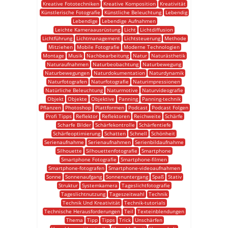
Kreative Fototechniken
Kreative Komposition
Kreativität
Künstlerische Fotografie
Künstliche Beleuchtung
Lebendig
Lebendige
Lebendige Aufnahmen
Leichte Kameraausrüstung
Licht
Lichtdiffusion
Lichtführung
Lichtmanagement
Lichtsteuerung
Methode
Mitziehen
Mobile Fotografie
Moderne Technologien
Montage
Musik
Nachbearbeitung
Natur
Naturästhetik
Naturaufnahmen
Naturbeobachtung
Naturbewegung
Naturbewegungen
Naturdokumentation
Naturdynamik
Naturfotografen
Naturfotografie
Naturimpressionen
Natürliche Beleuchtung
Naturmotive
Naturvideografie
Objekt
Objekte
Objektive
Panning
Panning-technik
Pflanzen
Photoshop
Plattformen
Podcast
Podcast Folgen
Profi Tipps
Reflektor
Reflektoren
Reichweite
Schärfe
Scharfe Bilder
Schärfekontrolle
Schärfentiefe
Schärfeoptimierung
Schatten
Schnell
Schönheit
Serienaufnahme
Serienaufnahmen
Serienbildaufnahme
Silhouette
Silhouettenfotografie
Smartphone
Smartphone Fotografie
Smartphone-filmen
Smartphone-fotografen
Smartphone-videoaufnahmen
Sonne
Sonnenaufgang
Sonnenuntergang
Spaß
Stativ
Struktur
Systemkamera
Tageslichtfotografie
Tageslichtnutzung
Tageszeitwahl
Technik
Technik Und Kreativität
Technik-tutorials
Technische Herausforderungen
Teil
Texteinblendungen
Thema
Tipp
Tipps
Trick
Unschärfen