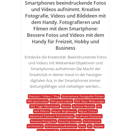
Smartphones beeindruckende Fotos
und Videos aufnimmt. Kreative
Fotografie, Videos und Bildideen mit
dem Handy. Fotografieren und
Filmen mit dem Smartphone:
Bessere Fotos und Videos mit dem
Handy für Freizeit, Hobby und
Business
Entdecke die Kreativität: Beeindruckende Fotos
und Videos mit Weitwinkel-Objektiven und
Smartphones aufnehmen Die Macht der
Kreativität in deiner Hand In der heutigen
digitalen Ära, in der Smartphones immer
leistungsfähiger und vielseitiger werden...
Podcast / Video / Vlog
Smartphone Fotografie Filmen
360-grad-video
360-grad-videos
365 Days Wide-angle
365 Tage Weitwinkel
Above
Achieve Results
Act
Add Effects
Adjust Brightness
Adjust Colors
Advanced Camera Technologies
Ai-driven Features
Amateurfotografie
Amazing Images
Architecture
Architektur
Architekturaufnahmen
Area
Art
Aspekt