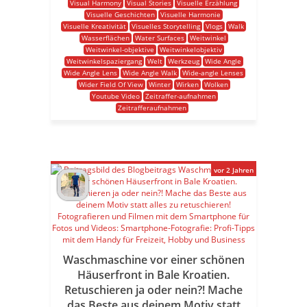
Visual Harmony
Visual Stories
Visuelle Erzählung
Visuelle Geschichten
Visuelle Harmonie
Visuelle Kreativität
Visuelles Storytelling
Vlogs
Walk
Wasserflächen
Water Surfaces
Weitwinkel
Weitwinkel-objektive
Weitwinkelobjektiv
Weitwinkelspaziergang
Welt
Werkzeug
Wide Angle
Wide Angle Lens
Wide Angle Walk
Wide-angle Lenses
Wider Field Of View
Winter
Wirken
Wolken
Youtube Video
Zeitraffer-aufnahmen
Zeitrafferaufnahmen
vor 2 Jahren
Waschmaschine vor einer schönen
Häuserfront in Bale Kroatien.
Retuschieren ja oder nein?! Mache
das Beste aus deinem Motiv statt