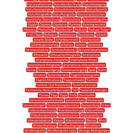
Naturaufnahmen
Naturbeobachtung
Naturbewegung
Naturbewegungen
Naturdokumentation
Naturdynamik
Naturfotografen
Naturfotografie
Naturimpressionen
Natürliche Beleuchtung
Naturmotive
Naturvideografie
Objekt
Objekte
Objektive
Panning
Panning-technik
Pflanzen
Photoshop
Plattformen
Podcast
Podcast Folgen
Profi Tipps
Reflektor
Reflektoren
Reichweite
Schärfe
Scharfe Bilder
Schärfekontrolle
Schärfentiefe
Schärfeoptimierung
Schatten
Schnell
Schönheit
Serienaufnahme
Serienaufnahmen
Serienbildaufnahme
Silhouette
Silhouettenfotografie
Smartphone
Smartphone Fotografie
Smartphone-filmen
Smartphone-fotografen
Smartphone-videoaufnahmen
Sonne
Sonnenaufgang
Sonnenuntergang
Spaß
Stativ
Struktur
Systemkamera
Tageslichtfotografie
Tageslichtnutzung
Tageszeitwahl
Technik
Technik Und Kreativität
Technik-tutorials
Technische Herausforderungen
Teil
Texteinblendungen
Thema
Tipp
Tipps
Trick
Unschärfen
Verschlusszeitkontrolle
Verschlußzeit
Verwackelt
Verwacklungen
Verwacklungskorrektur
Verwendung
Video
Videoaufzeichnung
Videobearbeitung
Videoeffekte
Videokomposition
Videokreation
Videoplattform
Videoproduktion
Videos
Videotutorial
Wetter
Wind
Windaufnahmen
Windbedingungen
Windböen
Windfotografie
Windfotografie-tipps
Windige Bedingungen