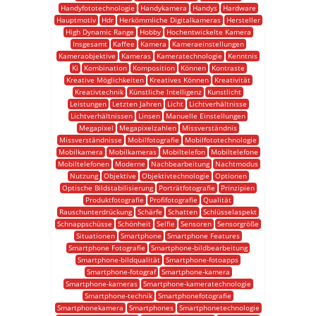
Handyfototechnologie
Handykamera
Handys
Hardware
Hauptmotiv
Hdr
Herkömmliche Digitalkameras
Hersteller
High Dynamic Range
Hobby
Hochentwickelte Kamera
Insgesamt
Kaffee
Kamera
Kameraeinstellungen
Kameraobjektive
Kameras
Kameratechnologie
Kenntnis
Ki
Kombination
Komposition
Können
Kontraste
Kreative Möglichkeiten
Kreatives Können
Kreativität
Kreativtechnik
Künstliche Intelligenz
Kunstlicht
Leistungen
Letzten Jahren
Licht
Lichtverhältnisse
Lichtverhältnissen
Linsen
Manuelle Einstellungen
Megapixel
Megapixelzahlen
Missverständnis
Missverständnisse
Mobilfotografie
Mobilfototechnologie
Mobilkamera
Mobilkameras
Mobiltelefon
Mobiltelefone
Mobiltelefonen
Moderne
Nachbearbeitung
Nachtmodus
Nutzung
Objektive
Objektivtechnologie
Optionen
Optische Bildstabilisierung
Porträtfotografie
Prinzipien
Produktfotografie
Profifotografie
Qualität
Rauschunterdrückung
Schärfe
Schatten
Schlüsselaspekt
Schnappschüsse
Schönheit
Selfie
Sensoren
Sensorgröße
Situationen
Smartphone
Smartphone Features
Smartphone Fotografie
Smartphone-bildbearbeitung
Smartphone-bildqualität
Smartphone-fotoapps
Smartphone-fotograf
Smartphone-kamera
Smartphone-kameras
Smartphone-kameratechnologie
Smartphone-technik
Smartphonefotografie
Smartphonekamera
Smartphones
Smartphonetechnologie