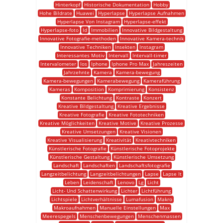
Hinterkopf
Historische Dokumentation
Hobby
Hohe Bildrate
Huawei
Hyperlapse
Hyperlapse Aufnahmen
Hyperlapse Von Instagram
Hyperlapse-effekt
Hyperlapse-foto
Id
Immobilien
Innovative Bildgestaltung
Innovative Fotografie-methoden
Innovative Kamera-technik
Innovative Techniken
Insekten
Instagram
Interessantes Motiv
Intervall
Intervall-timer
Intervalometer
Ios
Iphone
Iphone Pro Max
Jahreszeiten
Jahrzehnte
Kamera
Kamera-bewegung
Kamera-bewegungen
Kamerabewegung
Kameraführung
Kameras
Komposition
Komprimierung
Konsistenz
Konstante Belichtung
Kontraste
Konzert
Kreative Bildgestaltung
Kreative Ergebnisse
Kreative Fotografie
Kreative Fototechniken
Kreative Möglichkeiten
Kreative Motive
Kreative Prozesse
Kreative Umsetzungen
Kreative Visionen
Kreative Visualisierung
Kreativität
Kreativtechniken
Künstlerische Fotografie
Künstlerische Fotoprojekte
Künstlerische Gestaltung
Künstlerische Umsetzung
Landschaft
Landschaften
Landschaftsfotografie
Langzeitbelichtung
Langzeitbelichtungen
Lapse
Lapse It
Leben
Leidenschaft
Lenovo
Lg
Licht
Licht- Und Schattenwirkung
Lichter
Lichtführung
Lichtspiele
Lichtverhältnisse
Lumafusion
Makro
Makroaufnahmen
Manuelle Einstellungen
Max
Meerespegels
Menschenbewegungen
Menschenmassen