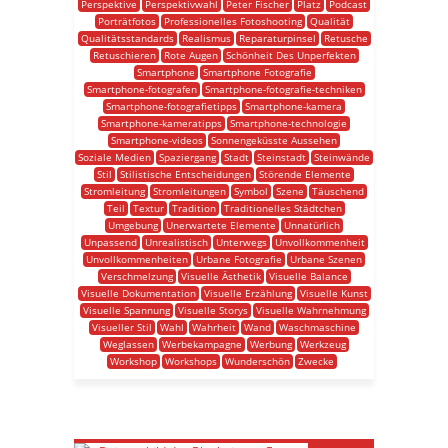
Perspektive
Perspektivwahl
Peter Fischer
Platz
Podcast
Porträtfotos
Professionelles Fotoshooting
Qualität
Qualitätsstandards
Realismus
Reparaturpinsel
Retusche
Retuschieren
Rote Augen
Schönheit Des Unperfekten
Smartphone
Smartphone Fotografie
Smartphone-fotografen
Smartphone-fotografie-techniken
Smartphone-fotografietipps
Smartphone-kamera
Smartphone-kameratipps
Smartphone-technologie
Smartphone-videos
Sonnengeküsste Aussehen
Soziale Medien
Spaziergang
Stadt
Steinstadt
Steinwände
Stil
Stilistische Entscheidungen
Störende Elemente
Stromleitung
Stromleitungen
Symbol
Szene
Täuschend
Teil
Textur
Tradition
Traditionelles Städtchen
Umgebung
Unerwartete Elemente
Unnatürlich
Unpassend
Unrealistisch
Unterwegs
Unvollkommenheit
Unvollkommenheiten
Urbane Fotografie
Urbane Szenen
Verschmelzung
Visuelle Ästhetik
Visuelle Balance
Visuelle Dokumentation
Visuelle Erzählung
Visuelle Kunst
Visuelle Spannung
Visuelle Storys
Visuelle Wahrnehmung
Visueller Stil
Wahl
Wahrheit
Wand
Waschmaschine
Weglassen
Werbekampagne
Werbung
Werkzeug
Workshop
Workshops
Wunderschön
Zwecke