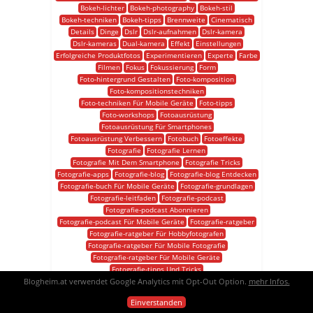
Bokeh-lichter
Bokeh-photography
Bokeh-stil
Bokeh-techniken
Bokeh-tipps
Brennweite
Cinematisch
Details
Dinge
Dslr
Dslr-aufnahmen
Dslr-kamera
Dslr-kameras
Dual-kamera
Effekt
Einstellungen
Erfolgreiche Produktfotos
Experimentieren
Experte
Farbe
Filmen
Fokus
Fokussierung
Form
Foto-hintergrund Gestalten
Foto-komposition
Foto-kompositionstechniken
Foto-techniken Für Mobile Geräte
Foto-tipps
Foto-workshops
Fotoausrüstung
Fotoausrüstung Für Smartphones
Fotoausrüstung Verbessern
Fotobuch
Fotoeffekte
Fotografie
Fotografie Lernen
Fotografie Mit Dem Smartphone
Fotografie Tricks
Fotografie-apps
Fotografie-blog
Fotografie-blog Entdecken
Fotografie-buch Für Mobile Geräte
Fotografie-grundlagen
Fotografie-leitfaden
Fotografie-podcast
Fotografie-podcast Abonnieren
Fotografie-podcast Für Mobile Geräte
Fotografie-ratgeber
Fotografie-ratgeber Für Hobbyfotografen
Fotografie-ratgeber Für Mobile Fotografie
Fotografie-ratgeber Für Mobile Geräte
Fotografie-tipps Und Tricks
Blogheim.at verwendet Google Analytics mit Opt-Out Option.
Fotografie-tipps Und Tricks Für Mobile Geräte
mehr Infos.
Fotografie-tools Für Mobile Geräte
Einverstanden
Fotografie-training Mit Dem Smartphone
Fotografie-trends