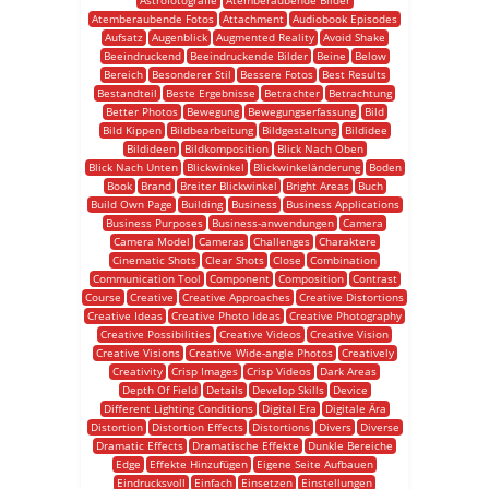
Astrofotografie
Atemberaubende Bilder
Atemberaubende Fotos
Attachment
Audiobook Episodes
Aufsatz
Augenblick
Augmented Reality
Avoid Shake
Beeindruckend
Beeindruckende Bilder
Beine
Below
Bereich
Besonderer Stil
Bessere Fotos
Best Results
Bestandteil
Beste Ergebnisse
Betrachter
Betrachtung
Better Photos
Bewegung
Bewegungserfassung
Bild
Bild Kippen
Bildbearbeitung
Bildgestaltung
Bildidee
Bildideen
Bildkomposition
Blick Nach Oben
Blick Nach Unten
Blickwinkel
Blickwinkeländerung
Boden
Book
Brand
Breiter Blickwinkel
Bright Areas
Buch
Build Own Page
Building
Business
Business Applications
Business Purposes
Business-anwendungen
Camera
Camera Model
Cameras
Challenges
Charaktere
Cinematic Shots
Clear Shots
Close
Combination
Communication Tool
Component
Composition
Contrast
Course
Creative
Creative Approaches
Creative Distortions
Creative Ideas
Creative Photo Ideas
Creative Photography
Creative Possibilities
Creative Videos
Creative Vision
Creative Visions
Creative Wide-angle Photos
Creatively
Creativity
Crisp Images
Crisp Videos
Dark Areas
Depth Of Field
Details
Develop Skills
Device
Different Lighting Conditions
Digital Era
Digitale Ära
Distortion
Distortion Effects
Distortions
Divers
Diverse
Dramatic Effects
Dramatische Effekte
Dunkle Bereiche
Edge
Effekte Hinzufügen
Eigene Seite Aufbauen
Eindrucksvoll
Einfach
Einsetzen
Einstellungen