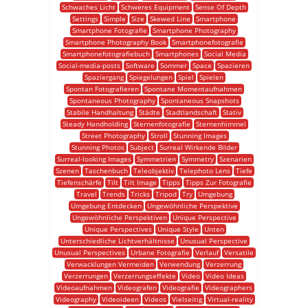
Schwaches Licht
Schweres Equipment
Sense Of Depth
Settings
Simple
Size
Skewed Line
Smartphone
Smartphone Fotografie
Smartphone Photography
Smartphone Photography Book
Smartphonefotografie
Smartphonefotografiebuch
Smartphones
Social Media
Social-media-posts
Software
Sommer
Space
Spazieren
Spaziergang
Spiegelungen
Spiel
Spielen
Spontan Fotografieren
Spontane Momentaufnahmen
Spontaneous Photography
Spontaneous Snapshots
Stabile Handhaltung
Städte
Stadtlandschaft
Stativ
Steady Handholding
Sternenfotografie
Sternenhimmel
Street Photography
Stroll
Stunning Images
Stunning Photos
Subject
Surreal Wirkende Bilder
Surreal-looking Images
Symmetrien
Symmetry
Szenarien
Szenen
Taschenbuch
Teleobjektiv
Telephoto Lens
Tiefe
Tiefenschärfe
Tilt
Tilt Image
Tipps
Tipps Zur Fotografie
Travel
Trends
Tricks
Tripod
Try
Umgebung
Umgebung Entdecken
Ungewöhnliche Perspektive
Ungewöhnliche Perspektiven
Unique Perspective
Unique Perspectives
Unique Style
Unten
Unterschiedliche Lichtverhältnisse
Unusual Perspective
Unusual Perspectives
Urbane Fotografie
Verlauf
Versatile
Verwacklungen Vermeiden
Verwendung
Verzerrung
Verzerrungen
Verzerrungseffekte
Video
Video Ideas
Videoaufnahmen
Videografen
Videografie
Videographers
Videography
Videoideen
Videos
Vielseitig
Virtual-reality