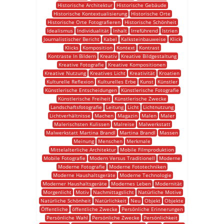
Historische Architektur
Historische Gebäude
Historische Kontextualisierung
Historische Orte
Historische Orte Fotografieren
Historische Schönheit
Idealismus
Individualität
Inhalt
Irreführend
Istrien
Journalistischer Bericht
Kabel
Kalksteinbauweise
Klick
Klicks
Komposition
Kontext
Kontrast
Kontraste In Bildern
Kreativ
Kreative Bildgestaltung
Kreative Fotografie
Kreative Kompositionen
Kreative Nutzung
Kreatives Licht
Kreativität
Kroatien
Kulturelle Reflexion
Kulturelles Erbe
Kunst
Künstler
Künstlerische Entscheidungen
Künstlerische Fotografie
Künstlerische Freiheit
Künstlerische Zwecke
Landschaftsfotografie
Leitung
Licht
Lichtnutzung
Lichtverhältnisse
Machen
Magazin
Malen
Maler
Malerischsten Kulissen
Malreise
Malwerkstatt
Malwerkstatt Martina Brandl
Martina Brandl
Massen
Meinung
Menschen
Merkmale
Mittelalterliche Architektur
Mobile Filmproduktion
Mobile Fotografie
Modern Versus Traditionell
Moderne
Moderne Fotografie
Moderne Fototechniken
Moderne Haushaltsgeräte
Moderne Technologie
Moderner Haushaltsgeräte
Modernes Leben
Modernität
Morgenlicht
Motiv
Nachmittagslicht
Natürliche Motive
Natürliche Schönheit
Natürlichkeit
Neu
Objekt
Objekte
Öffentliche
öffentliche Zwecke
Persönliche Erinnerungen
Persönliche Wahl
Persönliche Zwecke
Persönlichkeit