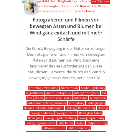
vor 2 Jahren
Fotografieren und Filmen von
bewegten Ästen und Blumen bei
Wind ganz einfach und mit mehr
Schärfe
Die Kunst, Bewegung in der Natur einzufangen
Das Fotografieren und Filmen von bewegten
Ästen und Blumen bei Wind stellt eine
faszinierende Herausforderung dar. Diese
natürlichen Elemente, die durch den Wind in
Bewegung gesetzt werden, verleihen Bild...
Fotoblog / Videoblog
Abschirmung
Adobe Lightroom
Algorithmen
Amateurfotografie
Anfängerfotografie
Ast
Äste
Ästen
ästhetische Bilder
Aufnahme
Aufnahmen
Aufnahmetechnik
Auslöser
Ausrüstung
Bedingungen
Beeindruckende Aufnahmen
Beitrag
Beleuchtung
Bewegt
Bewegte Motive
Bewegte Natur
Bewegten Ästen
Bewegung
Bewegungsdarstellung
Bewegungseinfang
Bewegungsunschärfe
Bild
Bilder
Bildes
Bildgestaltung
Bildkomposition
Bildoptimierung