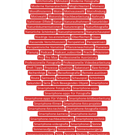
Milchstraße
Minuten
Moderne Fotografie
Moderne Kameratechnik
Möglichkeiten
Moment
Mondfinsternis
Motiv
Motivauswahl
Motivfindung
Motivwahl
Motorola
Nachbearbeitung
Nahrung
Nahtloser Effekt
Natur
Naturaufnahmen
Naturbilder
Naturdokumentationen
Naturereignis
Naturfotografie
Natürliche Schönheit
Naturphänomene
Naturschauspiel
Niedrige Iso-einstellung
Oberflächen
Oppo
Passende Verschlusszeit
Perspektive
Perspektiven
Perspektivische Variation
Pflanzenwachstum
Planeten
Planung
Podcast
Podcast_subscribe
Pracht
Präzision
Pro
Pro Max
Professionelle Ausrüstung
Professionelle Fotografie
Professionelle Videobearbeitung
Profi Tipps
Prozesse
Qualität
Raketstart
Raw-format
Reihenfolge
Reise
Reisefotografie
Remote-auslöser
Route
Samsung
Schatten
Schauspiel
Schönheit
Sekunden
Serie
Sich Bewegendes Objekt
Smartphone
Smartphone Fotografie
Smartphone-apps
Smartphone-apps Für Fotografie
Smartphone-apps Für Videos
Smartphone-bildbearbeitung
Smartphone-filmen
Smartphone-foto-projekte
Smartphone-foto-technik
Smartphone-fotografie-tipps
Smartphone-kamera
Smartphone-kunst
Smartphone-nachbearbeitung
Smartphone-technik
Smartphone-videografie
Smartphones
Sonne
Sonnenaufgang
Sonnenlicht
Sonnenuntergang
Sonnenuntergänge
Sony
Soziale Medien
Speicherplatz