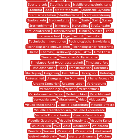
Sportereignis
Stabilisierung
Stabilisierungseinrichtung
Stabilität
Stadt
Städtefotografie
Städtische Dynamik
Städtisches Leben
Stadtlandschaft
Stadtveränderung
Stadtverkehr
Stadtverkehrs
Start
Stativ
Stein
Sterne
Sternenhimmel
Stimmung
Storytelling
Straßenbahn
Straßenlaternen
Straßenverkehr
Stunden
Sunset
Szene
Szenenwechsel
Tage
Technik
Techniken
Technische Innovationen
Technologische Entwicklung
Technologische Innovationen
Technologischer Fortschritt
Thema
Themas
Tierbewegungen
Tiktok
Time Lapse
Timelapse
Timelapse Vs. Hyperlapse
Timelapse- Und Hyperlapse-technik
Timelapse-foto
Timelapse-video
Tipps
Transformation
Überblick
Überlegung
Umgebung
Unsichtbar
Untergrund
Unterlage
Unterschied
Unvergessliche Momente
Urbane Fotografie
Urbane Szenarien
Urbanes Leben
Veränderung
Veränderungen
Verkehr
Verkehrsfluss
Verkehrsreiches Gebiet
Verletzlichkeit
Verschlußzeit
Verwacklungen
Vibrationen
Video
Videografie
Visuell Ansprechend
Visuelle Bearbeitung
Visuelle Effekte
Visuelle Erzähltechniken
Visuelle Experimente
Visuelle Foto-techniken
Visuelle Geschichten
Visuelle Gestaltung
Visuelle Kreativität
Visuelle Kunst
Visueller Reiz
Vivo
Wald
Waldboden
Waldbrand
Wandels
Wasser
Wasserfall
Wasserfälle
Weitwinkel
Weitwinkelobjektiv
Welt
Wetterphänomene
Wochen