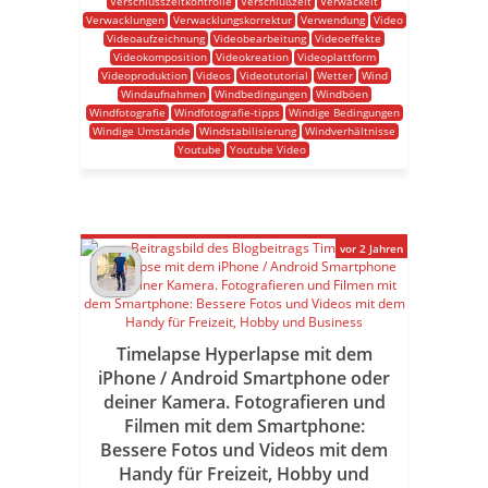
Verschlusszeitkontrolle
Verschlußzeit
Verwackelt
Verwacklungen
Verwacklungskorrektur
Verwendung
Video
Videoaufzeichnung
Videobearbeitung
Videoeffekte
Videokomposition
Videokreation
Videoplattform
Videoproduktion
Videos
Videotutorial
Wetter
Wind
Windaufnahmen
Windbedingungen
Windböen
Windfotografie
Windfotografie-tipps
Windige Bedingungen
Windige Umstände
Windstabilisierung
Windverhältnisse
Youtube
Youtube Video
vor 2 Jahren
Timelapse Hyperlapse mit dem
iPhone / Android Smartphone oder
deiner Kamera. Fotografieren und
Filmen mit dem Smartphone:
Bessere Fotos und Videos mit dem
Handy für Freizeit, Hobby und