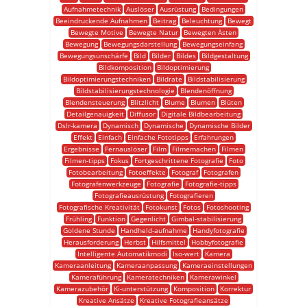
Aufnahmetechnik
Auslöser
Ausrüstung
Bedingungen
Beeindruckende Aufnahmen
Beitrag
Beleuchtung
Bewegt
Bewegte Motive
Bewegte Natur
Bewegten Ästen
Bewegung
Bewegungsdarstellung
Bewegungseinfang
Bewegungsunschärfe
Bild
Bilder
Bildes
Bildgestaltung
Bildkomposition
Bildoptimierung
Bildoptimierungstechniken
Bildrate
Bildstabilisierung
Bildstabilisierungstechnologie
Blendenöffnung
Blendensteuerung
Blitzlicht
Blume
Blumen
Blüten
Detailgenauigkeit
Diffusor
Digitale Bildbearbeitung
Dslr-kamera
Dynamisch
Dynamische
Dynamische Bilder
Effekt
Einfach
Einfache Fototipps
Erfahrungen
Ergebnisse
Fernauslöser
Film
Filmemachen
Filmen
Filmen-tipps
Fokus
Fortgeschrittene Fotografie
Foto
Fotobearbeitung
Fotoeffekte
Fotograf
Fotografen
Fotografenwerkzeuge
Fotografie
Fotografie-tipps
Fotografieausrüstung
Fotografieren
Fotografische Kreativität
Fotokunst
Fotos
Fotoshooting
Frühling
Funktion
Gegenlicht
Gimbal-stabilisierung
Goldene Stunde
Handheld-aufnahme
Handyfotografie
Herausforderung
Herbst
Hilfsmittel
Hobbyfotografie
Intelligente Automatikmodi
Iso-wert
Kamera
Kameraanleitung
Kameraanpassung
Kameraeinstellungen
Kameraführung
Kameratechniken
Kamerawinkel
Kamerazubehör
Ki-unterstützung
Komposition
Korrektur
Kreative Ansätze
Kreative Fotografieansätze