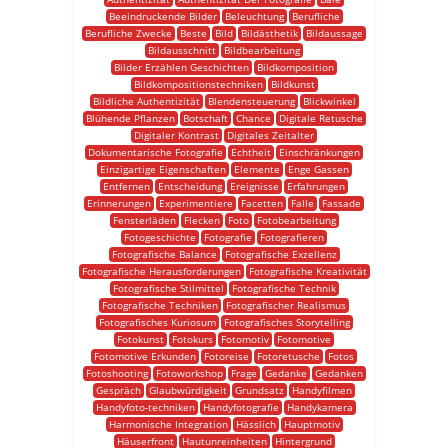
Beeindruckende Bilder
Beleuchtung
Berufliche
Berufliche Zwecke
Beste
Bild
Bildästhetik
Bildaussage
Bildausschnitt
Bildbearbeitung
Bilder Erzählen Geschichten
Bildkomposition
Bildkompositionstechniken
Bildkunst
Bildliche Authentizität
Blendensteuerung
Blickwinkel
Blühende Pflanzen
Botschaft
Chance
Digitale Retusche
Digitaler Kontrast
Digitales Zeitalter
Dokumentarische Fotografie
Echtheit
Einschränkungen
Einzigartige Eigenschaften
Elemente
Enge Gassen
Entfernen
Entscheidung
Ereignisse
Erfahrungen
Erinnerungen
Experimentiere
Facetten
Falle
Fassade
Fensterläden
Flecken
Foto
Fotobearbeitung
Fotogeschichte
Fotografie
Fotografieren
Fotografische Balance
Fotografische Exzellenz
Fotografische Herausforderungen
Fotografische Kreativität
Fotografische Stilmittel
Fotografische Technik
Fotografische Techniken
Fotografischer Realismus
Fotografisches Kuriosum
Fotografisches Storytelling
Fotokunst
Fotokurs
Fotomotiv
Fotomotive
Fotomotive Erkunden
Fotoreise
Fotoretusche
Fotos
Fotoshooting
Fotoworkshop
Frage
Gedanke
Gedanken
Gespräch
Glaubwürdigkeit
Grundsatz
Handyfilmen
Handyfoto-techniken
Handyfotografie
Handykamera
Harmonische Integration
Hässlich
Hauptmotiv
Häuserfront
Hautunreinheiten
Hintergrund