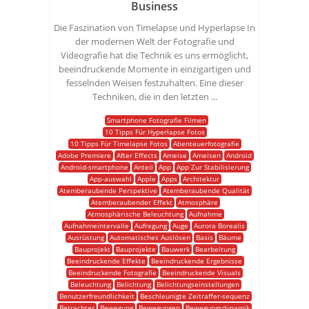
Business
Die Faszination von Timelapse und Hyperlapse In
der modernen Welt der Fotografie und
Videografie hat die Technik es uns ermöglicht,
beeindruckende Momente in einzigartigen und
fesselnden Weisen festzuhalten. Eine dieser
Techniken, die in den letzten ...
Smartphone Fotografie Filmen
10 Tipps Für Hyperlapse Fotos
10 Tipps Für Timelapse Fotos
Abenteuerfotografie
Adobe Premiere
After Effects
Ameise
Ameisen
Android
Android-smartphone
Anteil
App
App Zur Stabilisierung
App-auswahl
Apple
Apps
Architektur
Atemberaubende Perspektive
Atemberaubende Qualität
Atemberaubender Effekt
Atmosphäre
Atmosphärische Beleuchtung
Aufnahme
Aufnahmeintervalle
Aufregung
Auge
Aurora Borealis
Ausrüstung
Automatisches Auslösen
Basis
Bäume
Bauprojekt
Bauprojekte
Bauwerk
Bearbeitung
Beeindruckende Effekte
Beeindruckende Ergebnisse
Beeindruckende Fotografie
Beeindruckende Visuals
Beleuchtung
Belichtung
Belichtungseinstellungen
Benutzerfreundlichkeit
Beschleunigte Zeitraffer-sequenz
Betrachter
Bewegung
Bewegungen
Bewegungsdynamik