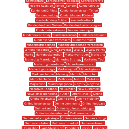
Kommentare
Konstruktives Feedback
Konversionsrate
Kulante Reaktion
Kunde
Kunden
Kundenanreize
Kundenbedürfnisse
Kundenbewertungen Teilen
Kundenbindung
Kundenbindung Fördern
Kundenbindung Stärken
Kundenfeedback
Kundenfeedback Nutzen
Kundenfeedbackstrategien
Kundeninteraktionen
Kundenmeinungen
Kundenorientierung
Kundenrezension
Kundenrezensionen
Kundenservice Verbessern
Kundenstimmen
Kundenzufriedenheit
Kundenzufriedenheit Verbessern
Lenient Response
Link
Loyalität
Loyalty
Loyalty Points
Marke
Markenbekanntheit
Markenvertrauen
Marketing
Marketing Materials
Marketing Strategy
Marketing Tool
Marketingmaterialien
Marketingressourcen
Marketingstrategie
Marketingtool
Marketingtools
Marktwachstum
Meinung
Mensch
Menschen
Menschliche Seite
Methoden
Metrics
Metriken
Möglichkeit
Mundpropaganda
Negativ
Negative
Negatives Feedback
Neukunden
New Customers
Newsletter-marketing
Nutzen
Öffentlichkeit
Online
Online Reichweite
Online Shop
Online Visibility
Online-bewertungen
Online-community
Online-feedback
Online-kanäle
Online-kaufentscheidungen
Online-kundenstimmen
Online-marketing
Online-marketingstrategie
Online-präsenz
Online-rankings
Online-reputation
Online-sichtbarkeit
Online-vertrauen
Onlineshop
Paid Advertising
Paperback
Person
Personen