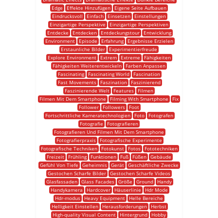
Edge
Effekte Hinzufügen
Eigene Seite Aufbauen
Eindrucksvoll
Einfach
Einsetzen
Einstellungen
Einzigartige Perspektive
Einzigartige Perspektiven
Entdecke
Entdecken
Entdeckungstour
Entwicklung
Environment
Episode
Erfahrung
Ergebnisse Erzielen
Erstaunliche Bilder
Experimentierfreude
Explore Environment
Extrem
Extreme
Fähigkeiten
Fähigkeiten Weiterentwickeln
Farben Anpassen
Fascinating
Fascinating World
Fascination
Fast Movements
Faszination
Faszinierend
Faszinierende Welt
Features
Filmen
Filmen Mit Dem Smartphone
Filming With Smartphone
Fix
Follower
Followers
Foot
Fortschrittliche Kameratechnologien
Foto
Fotografen
Fotografie
Fotografieren
Fotografieren Und Filmen Mit Dem Smartphone
Fotografierpraxis
Fotografische Experimente
Fotografische Techniken
Fotokunst
Fotos
Fototechniken
Freizeit
Frühling
Funktionen
Fuß
Füßen
Gebäude
Gefühl Von Tiefe
Geheimnis
Gerät
Geschäftliche Zwecke
Gestochen Scharfe Bilder
Gestochen Scharfe Videos
Glasfassaden
Glass Facades
Größe
Ground
Handy
Handykamera
Hardcover
Häuserlinie
Hdr Mode
Hdr-modus
Heavy Equipment
Helle Bereiche
Helligkeit Einstellen
Herausforderungen
Herbst
High-quality Visual Content
Hintergrund
Hobby