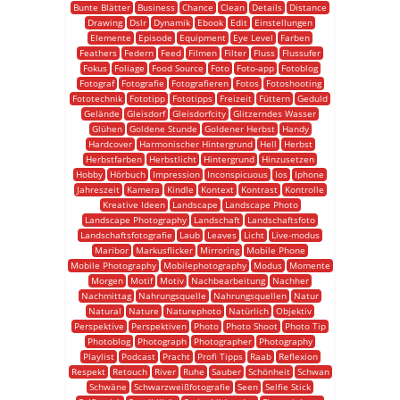
Bunte Blätter
Business
Chance
Clean
Details
Distance
Drawing
Dslr
Dynamik
Ebook
Edit
Einstellungen
Elemente
Episode
Equipment
Eye Level
Farben
Feathers
Federn
Feed
Filmen
Filter
Fluss
Flussufer
Fokus
Foliage
Food Source
Foto
Foto-app
Fotoblog
Fotograf
Fotografie
Fotografieren
Fotos
Fotoshooting
Fototechnik
Fototipp
Fototipps
Freizeit
Füttern
Geduld
Gelände
Gleisdorf
Gleisdorfcity
Glitzerndes Wasser
Glühen
Goldene Stunde
Goldener Herbst
Handy
Hardcover
Harmonischer Hintergrund
Hell
Herbst
Herbstfarben
Herbstlicht
Hintergrund
Hinzusetzen
Hobby
Hörbuch
Impression
Inconspicuous
Ios
Iphone
Jahreszeit
Kamera
Kindle
Kontext
Kontrast
Kontrolle
Kreative Ideen
Landscape
Landscape Photo
Landscape Photography
Landschaft
Landschaftsfoto
Landschaftsfotografie
Laub
Leaves
Licht
Live-modus
Maribor
Markusflicker
Mirroring
Mobile Phone
Mobile Photography
Mobilephotography
Modus
Momente
Morgen
Motif
Motiv
Nachbearbeitung
Nachher
Nachmittag
Nahrungsquelle
Nahrungsquellen
Natur
Natural
Nature
Naturephoto
Natürlich
Objektiv
Perspektive
Perspektiven
Photo
Photo Shoot
Photo Tip
Photoblog
Photograph
Photographer
Photography
Playlist
Podcast
Pracht
Profi Tipps
Raab
Reflexion
Respekt
Retouch
River
Ruhe
Sauber
Schönheit
Schwan
Schwäne
Schwarzweißfotografie
Seen
Selfie Stick