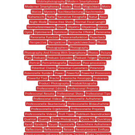
Mobilephotography
Modern Smartphones
Moderner Smartphones
Modes
Modi
Möglichkeit
Motiv
Motive
Mystery
Nachbearbeitung
Nachtmodus
Nahansicht
Nahe
Narrative Fotografie
Natur
Near
Night Mode
Noise-free Shots
Normal Focal Length
Normalbrennweite
Oben
Objektiv
Objektive
Optics
Optik
Optimieren
Optimize
Optische Effekte
Panorama
Panorama Function
Panoramafunktion
Paperback
Perspective
Perspektive
Perspektivwechsel
Photo
Photographers
Photography
Photography And Filming With Smartphone
Photos
Picture
Play
Podcast
Podcast Episodes
Podcast Folgen
Portrait
Porträt
Porträtfotografie
Position
Post-processing
Potential Clients
Potential Customers
Potenzial
Potenzielle Kunden
Power
Powerful
Powerful Processors
Powerful Tool
Pracht
Praktische Fototipps
Probieren
Product Photography
Produktfotografie
Professional Editing
Professional Projects
Professional Results
Professional Shots
Professional Tips
Professional Videos
Professionelle Aufnahmen
Professionelle Bearbeitung
Professionelle Bildaufnahme
Professionelle Ergebnisse
Professionelle Projekte
Professionelle Videos
Profi Tipps
Publikum Beeindrucken
Qualität
Quality
Quick Photography
Quick Tip
Quicktipp
Rand
Rändern
Raum
Raumtiefe
Rauschfreie Aufnahmen
Reflections
Reflexionen
Reisen
Revolutionärer Einfluss
Revolutionary Influence
Richtige Technik
Right Technique