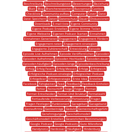
Beschreibung
Beschreibungstext
Bewertungen
Beziehung
Blatt
Blog
Branchenexperten
Buzzsprout
Castbox
Checkliste
Community-aufbau
Computer
Cover
Datei
Datei Speichern
Daten
Datenschutz
Dauer
Diskussionen
Downloads
E-mail-liste
Eigene Community
Eigene Podcast Erstellen
Eigene Stimme Teilen
Eigene Webseite
Eigenen Podcast Starten
Einnahmen
Einnahmen Generieren
Engagement
Engagement Fördern
Engagement-raten
Engagement-strategien
Engagierte Zuhörerschaft
Entwicklung
Episode
Episode Live Aufnehmen
Episode Veröffentlichen
Episoden
Episoden Aufnehmen
Episoden Hochladen
Episoden-dauer
Episoden-häufigkeit
Episoden-länge
Episodenbeschreibung
Erfolg
Erfolg Feiern
Erfolg Messen
Erfolge
Erfolgreich
Erfolgreiche Podcast-strategie
Erfolgreicher Podcast
Erfolgsfeier
Erfolgsstrategie
Erste Idee
Erstellen
Facebook
Fähigkeiten
Feed
Feedback
Feedback Einholen
Fehler
Feinschliff
Folge
Folgen
Format
Format Entscheiden
Format Und Struktur
Formatwahl
Fortlaufende Verbesserung
Fortsetzung
Fragen
Fragen Festlegen
Funktioniert
Garageban
Garageband
Gastauftritte
Gastbeiträge
Geduld
Gemeinschaftsgefühl
Genehmigungen
Geschäftsmodell
Geschäftsmodell Erstellen
Gesetzlichen Bestimmungen
Google Podcast
Google Podcasts
Gute Mikrofone
Handynotiz
Hardcover
Häufigkeit
Hindenburg