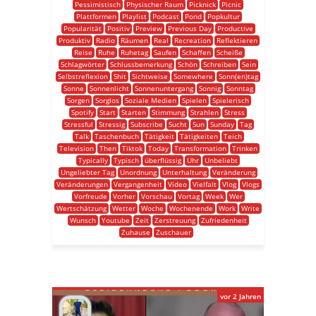
Pessimistisch
Physischer Raum
Picknick
Picnic
Plattformen
Playlist
Podcast
Pond
Popkultur
Popularität
Positiv
Preview
Previous Day
Productive
Produktiv
Radio
Räumen
Real
Recreation
Reflektieren
Reise
Ruhe
Ruhetag
Saufen
Schaffen
Scheiße
Schlagwörter
Schlussbemerkung
Schön
Schreiben
Sein
Selbstreflexion
Shit
Sichtweise
Somewhere
Sonn(en)tag
Sonne
Sonnenlicht
Sonnenuntergang
Sonnig
Sonntag
Sorgen
Sorglos
Soziale Medien
Spielen
Spielerisch
Spotify
Start
Starten
Stimmung
Strahlen
Stress
Stressful
Stressig
Subscribe
Sucht
Sun
Sunday
Tag
Talk
Taschenbuch
Tätigkeit
Tätigkeiten
Teich
Television
Then
Tiktok
Today
Transformation
Trinken
Typically
Typisch
überflüssig
Uhr
Unbeliebt
Ungeliebter Tag
Unordnung
Unterhaltung
Veränderung
Veränderungen
Vergangenheit
Video
Vielfalt
Vlog
Vlogs
Vorfreude
Vorher
Vorschau
Vortag
Week
Wer
Wertschätzung
Wetter
Woche
Wochenende
Work
Write
Wunsch
Youtube
Zeit
Zerstreuung
Zufriedenheit
Zuhause
Zuschauer
vor 2 Jahren