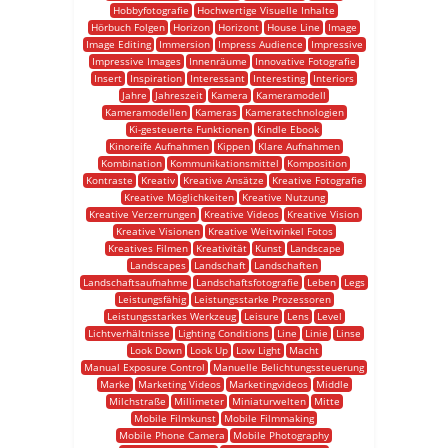
Hobbyfotografie
Hochwertige Visuelle Inhalte
Hörbuch Folgen
Horizon
Horizont
House Line
Image
Image Editing
Immersion
Impress Audience
Impressive
Impressive Images
Innenräume
Innovative Fotografie
Insert
Inspiration
Interessant
Interesting
Interiors
Jahre
Jahreszeit
Kamera
Kameramodell
Kameramodellen
Kameras
Kameratechnologien
Ki-gesteuerte Funktionen
Kindle Ebook
Kinoreife Aufnahmen
Kippen
Klare Aufnahmen
Kombination
Kommunikationsmittel
Komposition
Kontraste
Kreativ
Kreative Ansätze
Kreative Fotografie
Kreative Möglichkeiten
Kreative Nutzung
Kreative Verzerrungen
Kreative Videos
Kreative Vision
Kreative Visionen
Kreative Weitwinkel Fotos
Kreatives Filmen
Kreativität
Kunst
Landscape
Landscapes
Landschaft
Landschaften
Landschaftsaufnahme
Landschaftsfotografie
Leben
Legs
Leistungsfähig
Leistungsstarke Prozessoren
Leistungsstarkes Werkzeug
Leisure
Lens
Level
Lichtverhältnisse
Lighting Conditions
Line
Linie
Linse
Look Down
Look Up
Low Light
Macht
Manual Exposure Control
Manuelle Belichtungssteuerung
Marke
Marketing Videos
Marketingvideos
Middle
Milchstraße
Millimeter
Miniaturwelten
Mitte
Mobile Filmkunst
Mobile Filmmaking
Mobile Phone Camera
Mobile Photography