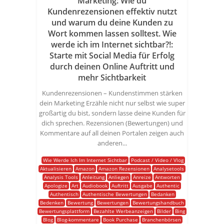
Marketing: Wie du
Kundenrezensionen effektiv nutzt
und warum du deine Kunden zu
Wort kommen lassen solltest. Wie
werde ich im Internet sichtbar?!:
Starte mit Social Media für Erfolg
durch deinen Online Auftritt und
mehr Sichtbarkeit
Kundenrezensionen – Kundenstimmen stärken
dein Marketing Erzähle nicht nur selbst wie super
großartig du bist, sondern lasse deine Kunden für
dich sprechen. Rezensionen (Bewertungen) und
Kommentare auf all deinen Portalen zeigen auch
anderen...
Wie Werde Ich Im Internet Sichtbar
Podcast / Video / Vlog
Aktualisieren
Amazon
Amazon Rezensionen
Analysetools
Analysis Tools
Anleitung
Anliegen
Anreize
Antworten
Apologize
Art
Audiobook
Auftritt
Ausgabe
Authentic
Authentisch
Authentische Bewertungen
Bedanken
Bedenken
Bewertung
Bewertungen
Bewertungshandbuch
Bewertungsplattform
Bezahlte Werbeanzeigen
Bilder
Bing
Blog
Blog-kommentare
Book Purchase
Branchenbörsen