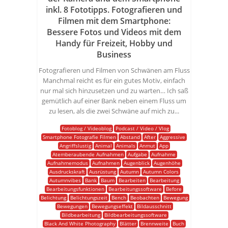
inkl. 8 Fototipps. Fotografieren und
Filmen mit dem Smartphone:
Bessere Fotos und Videos mit dem
Handy für Freizeit, Hobby und
Business
Fotografieren und Filmen von Schwänen am Fluss
Manchmal reicht es für ein gutes Motiv, einfach
nur mal sich hinzusetzen und zu warten… Ich saß
gemütlich auf einer Bank neben einem Fluss um
zu lesen, als die zwei Schwäne auf mich zu...
Fotoblog / Videoblog
Podcast / Video / Vlog
Smartphone Fotografie Filmen
Abstand
After
Aggressive
Angriffslustig
Animal
Animals
Anmut
App
Atemberaubende Aufnahmen
Aufgabe
Aufnahme
Aufnahmemodus
Aufnahmen
Augenblick
Augenhöhe
Ausdruckskraft
Ausrüstung
Autumn
Autumn Colors
Autumnvibes
Bank
Baum
Bearbeiten
Bearbeitung
Bearbeitungsfunktionen
Bearbeitungssoftware
Before
Belichtung
Belichtungszeit
Bench
Beobachten
Bewegung
Bewegungen
Bewegungseffekt
Bildausschnitt
Bildbearbeitung
Bildbearbeitungssoftware
Black And White Photography
Blätter
Brennweite
Buch