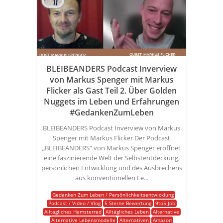
BLEIBEANDERS Podcast Inverview
von Markus Spenger mit Markus
Flicker als Gast Teil 2. Über Golden
Nuggets im Leben und Erfahrungen
#GedankenZumLeben
BLEIBEANDERS Podcast Inverview von Markus
Spenger mit Markus Flicker Der Podcast
„BLEIBEANDERS“ von Markus Spenger eröffnet
eine faszinierende Welt der Selbstentdeckung,
persönlichen Entwicklung und des Ausbrechens
aus konventionellen Le...
Gedanken Zum Leben / Persönlichkeitsentwicklung
Podcast / Video / Vlog
5 Sterne Bewertung
9to5 Job
Alltägliches Hamsterrad
Alltägliches Leben
Alternative
Alternative Lebensmodelle
Alternativen
Amazon