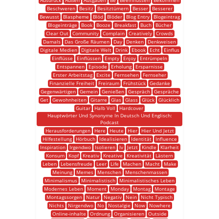
Ausdruck
Außen
Ausgaben
Be
Beeinflussen
Bekommen
Beschweren
Besitz
Besitztümern
Besser
Besserer
Bewusst
Blaspheme
Blöd
Blöder
Blog Entry
Blogeintrag
Blogeinträge
Book
Booze
Breakfast
Buch
Bücher
Clear Out
Community
Complain
Creatively
Crowds
Damals
Das Große Räumen
Day
Denken
Denkweisen
Digitale Medien
Digitale Welt
Drink
Ebook
Echt
Einflus
Einflüsse
Einflüssen
Empty
Enjoy
Entrümpeln
Entspannen
Episode
Erholung
Ersparnisse
Erster Arbeitstag
Excite
Fernsehen
Fernseher
Finanzielle Freiheit
Freiraum
Frühstück
Gedanke
Gegenwärtigen
Gemein
Genießen
Gespräch
Gespräche
Get
Gewohnheiten
Gitarre
Glas
Glass
Glück
Glücklich
Guitar
Halb Voll
Hardcover
Hauptwörter Und Synonyme In Deutsch Und Englisch:
Podcast
Herausforderungen
Here
Heute
Hier
Hier Und Jetzt
Hilfestellung
Hörbuch
Idealisieren
Identität
Influence
Inspiration
Irgendwo
Isolieren
Iv
Jetzt
Kindle
Klarheit
Konsum
Kopf
Kreativ
Kreative
Kreativität
Lästern
Leben
Lebensfreude
Leer
Life
Machen
Macht
Make
Meinung
Memes
Menschen
Menschenmassen
Minimalismus
Minimalistisch
Minimalistisches Leben
Modernes Leben
Moment
Monday
Montag
Montage
Montagssorgen
Natur
Negativ
Nein
Nicht Typisch
Nichts
Nirgendwo
No
Nostalgie
Now
Nowhere
Online-inhalte
Ordnung
Organisieren
Outside