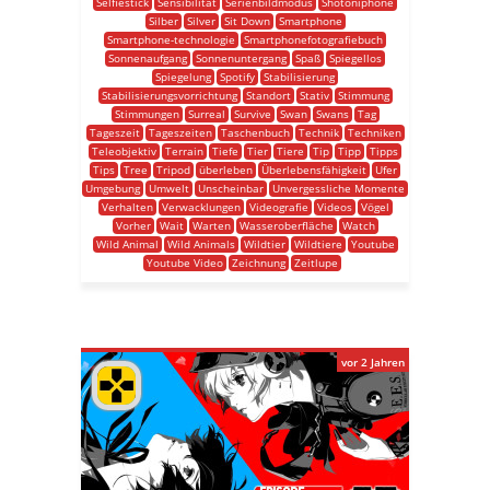
Selfiestick
Sensibilität
Serienbildmodus
Shotoniphone
Silber
Silver
Sit Down
Smartphone
Smartphone-technologie
Smartphonefotografiebuch
Sonnenaufgang
Sonnenuntergang
Spaß
Spiegellos
Spiegelung
Spotify
Stabilisierung
Stabilisierungsvorrichtung
Standort
Stativ
Stimmung
Stimmungen
Surreal
Survive
Swan
Swans
Tag
Tageszeit
Tageszeiten
Taschenbuch
Technik
Techniken
Teleobjektiv
Terrain
Tiefe
Tier
Tiere
Tip
Tipp
Tipps
Tips
Tree
Tripod
überleben
Überlebensfähigkeit
Ufer
Umgebung
Umwelt
Unscheinbar
Unvergessliche Momente
Verhalten
Verwacklungen
Videografie
Videos
Vögel
Vorher
Wait
Warten
Wasseroberfläche
Watch
Wild Animal
Wild Animals
Wildtier
Wildtiere
Youtube
Youtube Video
Zeichnung
Zeitlupe
vor 2 Jahren