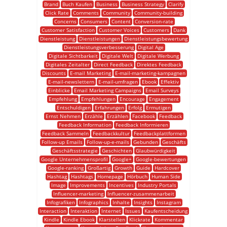
Brand
Buch Kaufen
Business
Business Strategy
Clarify
Click Rate
Comments
Community
Community-building
Concerns
Consumers
Content
Conversion-rate
Customer Satisfaction
Customer Voices
Customers
Dank
Dienstleistung
Dienstleistungen
Dienstleistungsbewertung
Dienstleistungsverbesserung
Digital Age
Digitale Sichtbarkeit
Digitale Welt
Digitale Werbung
Digitales Zeitalter
Direct Feedback
Direktes Feedback
Discounts
E-mail Marketing
E-mail-marketing-kampagnen
E-mail-newslettern
E-mail-umfragen
Ebook
Effektiv
Einblicke
Email Marketing Campaigns
Email Surveys
Empfehlung
Empfehlungen
Encourage
Engagement
Entschuldigen
Erfahrungen
Erfolg
Ermutigen
Ernst Nehmen
Erzähle
Erzählen
Facebook
Feedback
Feedback Information
Feedback Informieren
Feedback Sammeln
Feedbackkultur
Feedbackplattformen
Follow-up Emails
Follow-up-e-mails
Gebunden
Geschäfts
Geschäftsstrategie
Geschichten
Glaubwürdigkeit
Google Unternehmensprofil
Google+
Google-bewertungen
Google-ranking
Großartig
Growth
Guide
Hardcover
Hashtag
Hashtags
Homepage
Hörbuch
Human Side
Image
Improvements
Incentives
Industry Portals
Influencer-marketing
Influencer-zusammenarbeit
Infografiken
Infographics
Inhalte
Insights
Instagram
Interaction
Interaktion
Internet
Issues
Kaufentscheidung
Kindle
Kindle Ebook
Klarstellen
Klickrate
Kommentar