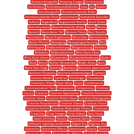
Amateurfotografie
Amazing Images
Architecture
Architektur
Architekturaufnahmen
Area
Art
Aspekt
Astrofotografie
Atemberaubende Bilder
Atemberaubende Fotos
Attachment
Audiobook Episodes
Aufsatz
Augenblick
Augmented Reality
Avoid Shake
Beeindruckend
Beeindruckende Bilder
Beine
Below
Bereich
Besonderer Stil
Bessere Fotos
Best Results
Bestandteil
Beste Ergebnisse
Betrachter
Betrachtung
Better Photos
Bewegung
Bewegungserfassung
Bild
Bild Kippen
Bildbearbeitung
Bildgestaltung
Bildidee
Bildideen
Bildkomposition
Blick Nach Oben
Blick Nach Unten
Blickwinkel
Blickwinkeländerung
Boden
Book
Brand
Breiter Blickwinkel
Bright Areas
Buch
Build Own Page
Building
Business
Business Applications
Business Purposes
Business-anwendungen
Camera
Camera Model
Cameras
Challenges
Charaktere
Cinematic Shots
Clear Shots
Close
Combination
Communication Tool
Component
Composition
Contrast
Course
Creative
Creative Approaches
Creative Distortions
Creative Ideas
Creative Photo Ideas
Creative Photography
Creative Possibilities
Creative Videos
Creative Vision
Creative Visions
Creative Wide-angle Photos
Creatively
Creativity
Crisp Images
Crisp Videos
Dark Areas
Depth Of Field
Details
Develop Skills
Device
Different Lighting Conditions
Digital Era
Digitale Ära
Distortion
Distortion Effects
Distortions
Divers
Diverse
Dramatic Effects
Dramatische Effekte
Dunkle Bereiche