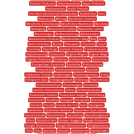
Amazon Podcasts
Amazonpodcast
Apple Podcasts
Applepodcast
Audio Podcast
Aus Dem Hamsterrad Ausbrechen
Ausbrechen
Auto
Bedeutung
Beitrag
Berufliche Chancen
Berufliche Entwicklung
Berufliches Wachstum
Berufung
Bewegung
Bewussteres Leben
Bewusstes Leben
Beziehungen
Bildbearbeitung
Bleibeanders
Bleibeanders Podcast
Bleibeanders Weg
Blog
Buch
Buch Schreiben
Bücher
Charakter
Charisma
Coach
Coaching
Coachings
Content Creator
Contentcreator
Digitalisierung
Diskussion
Eigene Regeln
Eigene Wege
Eigenes Potenzial
Einblicke
Einflussnahme
Einsichten
Einzigartiges Potenzial
Elemente
Enttäuschung
Entwicklung
Entwicklungschance
Episode
Erfahrener Trainer
Erfahrungen
Erfahrungsschatz
Erfolg
Erfolgreich Sein
Erfolgstagebuch
Erfüllung
Erkenntnisse
Erlebnisreichtum
Erwartungen
Facebook
Familie Unterstützen
Fehler
Fehlerakzeptanz
Finanzielle Freiheit
Finanzielle Sorgen
Fortbildung
Fortschritt
Fotoblog
Fotograf
Fotografie
Fotoreise
Freiheit
Freude
Freude Am Tun
Gast
Gastgeber
Gedanken
Gedanken Befreien
Gedanken Zum Leben
Gemeinschaft
Geschichten
Gestaltung
Gestaltungskraft
Glück
Glücklich Sein
Golden Nuggets
Google Podcasts
Google Rezensionen
Google Rezessionen
Googlepodcast
Gott
Graz
Grenzen
Gründer
Hamsterrad
Handlungen