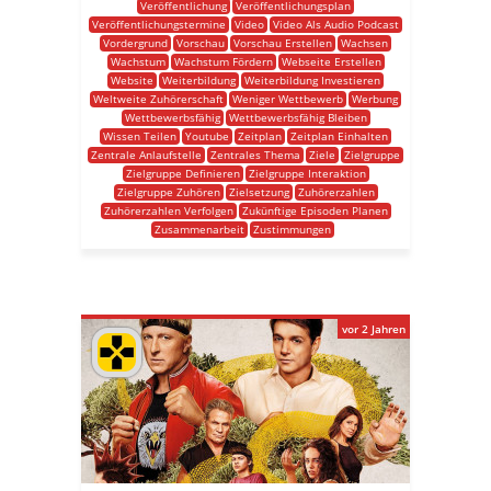
Veröffentlichung
Veröffentlichungsplan
Veröffentlichungstermine
Video
Video Als Audio Podcast
Vordergrund
Vorschau
Vorschau Erstellen
Wachsen
Wachstum
Wachstum Fördern
Webseite Erstellen
Website
Weiterbildung
Weiterbildung Investieren
Weltweite Zuhörerschaft
Weniger Wettbewerb
Werbung
Wettbewerbsfähig
Wettbewerbsfähig Bleiben
Wissen Teilen
Youtube
Zeitplan
Zeitplan Einhalten
Zentrale Anlaufstelle
Zentrales Thema
Ziele
Zielgruppe
Zielgruppe Definieren
Zielgruppe Interaktion
Zielgruppe Zuhören
Zielsetzung
Zuhörerzahlen
Zuhörerzahlen Verfolgen
Zukünftige Episoden Planen
Zusammenarbeit
Zustimmungen
vor 2 Jahren