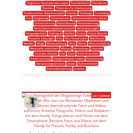
Täglichen Herausforderungen
Taschenbuch
The Secret
Themen
Theorien Zur Zielsetzung
Traditionelles Arbeitsmodell
Trainer
Trainings
Travelblog
Tun
Umgebung
Unternehmer
Unterschiedlichen Gäste
Unterstützung
Veränderung
Verantwortung
Verantwortungsbewusstsein
Vereinbarungen
Vergangenheit
Videograf
Vielfalt
Vision
Vision Boards
Visuelle Lösungen
Vita
Vita Verbessern
Wachstum
Wandel
Wege
Weiterbildung
Welt
Werte
Wertschöpfung
Wertvolle Lektionen
Wissen
Workshops
Youtube
Youtube Playlist
Ziel
Ziele
Ziele Erreichen
Zielerreichung
Zielgerichtetes Leben
Zielsetzung
Zielsetzungsprozess
Zitate
Zufriedenheit
Zufriedenstellung
Zuhörer
vor 2 Jahren