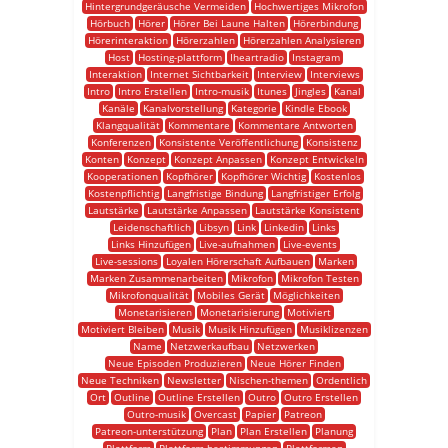
Hintergrundgeräusche Vermeiden
Hochwertiges Mikrofon
Hörbuch
Hörer
Hörer Bei Laune Halten
Hörerbindung
Hörerinteraktion
Hörerzahlen
Hörerzahlen Analysieren
Host
Hosting-plattform
Iheartradio
Instagram
Interaktion
Internet Sichtbarkeit
Interview
Interviews
Intro
Intro Erstellen
Intro-musik
Itunes
Jingles
Kanal
Kanäle
Kanalvorstellung
Kategorie
Kindle Ebook
Klangqualität
Kommentare
Kommentare Antworten
Konferenzen
Konsistente Veröffentlichung
Konsistenz
Konten
Konzept
Konzept Anpassen
Konzept Entwickeln
Kooperationen
Kopfhörer
Kopfhörer Wichtig
Kostenlos
Kostenpflichtig
Langfristige Bindung
Langfristiger Erfolg
Lautstärke
Lautstärke Anpassen
Lautstärke Konsistent
Leidenschaftlich
Libsyn
Link
Linkedin
Links
Links Hinzufügen
Live-aufnahmen
Live-events
Live-sessions
Loyalen Hörerschaft Aufbauen
Marken
Marken Zusammenarbeiten
Mikrofon
Mikrofon Testen
Mikrofonqualität
Mobiles Gerät
Möglichkeiten
Monetarisieren
Monetarisierung
Motiviert
Motiviert Bleiben
Musik
Musik Hinzufügen
Musiklizenzen
Name
Netzwerkaufbau
Netzwerken
Neue Episoden Produzieren
Neue Hörer Finden
Neue Techniken
Newsletter
Nischen-themen
Ordentlich
Ort
Outline
Outline Erstellen
Outro
Outro Erstellen
Outro-musik
Overcast
Papier
Patreon
Patreon-unterstützung
Plan
Plan Erstellen
Planung