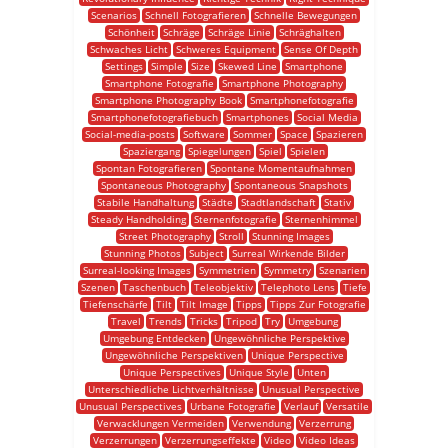
Scenarios
Schnell Fotografieren
Schnelle Bewegungen
Schönheit
Schräge
Schräge Linie
Schräghalten
Schwaches Licht
Schweres Equipment
Sense Of Depth
Settings
Simple
Size
Skewed Line
Smartphone
Smartphone Fotografie
Smartphone Photography
Smartphone Photography Book
Smartphonefotografie
Smartphonefotografiebuch
Smartphones
Social Media
Social-media-posts
Software
Sommer
Space
Spazieren
Spaziergang
Spiegelungen
Spiel
Spielen
Spontan Fotografieren
Spontane Momentaufnahmen
Spontaneous Photography
Spontaneous Snapshots
Stabile Handhaltung
Städte
Stadtlandschaft
Stativ
Steady Handholding
Sternenfotografie
Sternenhimmel
Street Photography
Stroll
Stunning Images
Stunning Photos
Subject
Surreal Wirkende Bilder
Surreal-looking Images
Symmetrien
Symmetry
Szenarien
Szenen
Taschenbuch
Teleobjektiv
Telephoto Lens
Tiefe
Tiefenschärfe
Tilt
Tilt Image
Tipps
Tipps Zur Fotografie
Travel
Trends
Tricks
Tripod
Try
Umgebung
Umgebung Entdecken
Ungewöhnliche Perspektive
Ungewöhnliche Perspektiven
Unique Perspective
Unique Perspectives
Unique Style
Unten
Unterschiedliche Lichtverhältnisse
Unusual Perspective
Unusual Perspectives
Urbane Fotografie
Verlauf
Versatile
Verwacklungen Vermeiden
Verwendung
Verzerrung
Verzerrungen
Verzerrungseffekte
Video
Video Ideas