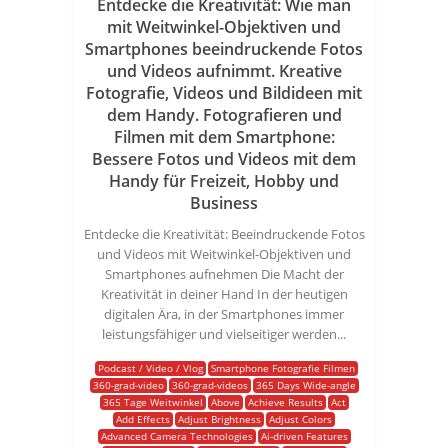
Entdecke die Kreativität: Wie man
mit Weitwinkel-Objektiven und
Smartphones beeindruckende Fotos
und Videos aufnimmt. Kreative
Fotografie, Videos und Bildideen mit
dem Handy. Fotografieren und
Filmen mit dem Smartphone:
Bessere Fotos und Videos mit dem
Handy für Freizeit, Hobby und
Business
Entdecke die Kreativität: Beeindruckende Fotos
und Videos mit Weitwinkel-Objektiven und
Smartphones aufnehmen Die Macht der
Kreativität in deiner Hand In der heutigen
digitalen Ära, in der Smartphones immer
leistungsfähiger und vielseitiger werden...
Podcast / Video / Vlog
Smartphone Fotografie Filmen
360-grad-video
360-grad-videos
365 Days Wide-angle
365 Tage Weitwinkel
Above
Achieve Results
Act
Add Effects
Adjust Brightness
Adjust Colors
Advanced Camera Technologies
Ai-driven Features