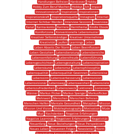
Handlungen Befreien
Hardcover
Hobby
Hobby Zum Beruf Machen
Hobbys
Ich
Impact
Innovationskraft
Inspiration
Inspirationen
Inspirationskraft
Inspirationsquelle
Instagram
Internet
Internet Sichtbar Werden
Interview Sessions
Inverview
Kanal
Karma-konto
Karriere
Kernthema
Kindle Ebook
Komfortzone
Konventionelle Lebensmuster
Kreativer Selbstständiger
Kreativer Unternehmer
Kreativität
Laufen
Learnings
Leben
Leben Abseits Der Norm
Leben Beeinflussen
Leben Gestalten
Lebensberatung
Lebensbereiche
Lebensentfaltung
Lebensfreude
Lebensführung
Lebensgeschichten
Lebensgestaltung
Lebensinspiration
Lebenskunst
Lebensmut
Lebensphilosophie
Lebensqualität
Lebensqualität Gewinnen
Lebensreise
Lebenssinn
Lebensverbesserung
Lebensvision
Lebensvisionär
Lebensweg
Lebensweisheit
Lebensziele
Lebenszufriedenheit
Lebenszweck
Lektionen
Loslassen
Männer
Markus Flicker
Markus Spenger
Markusflicker
Mehrwert
Menschen
Menschen Befreien
Menschen Helfen
Mentale Gesundheit
Metapher
Mission
Mission Und Vision
Mobilephotography
Motivation
Müde
Mut
Nachdenken
Negative Erfahrungen
Negative Learnings
Negativen Erfahrungen
Negativität
Neuanfang
Neue Beziehungen
Neue Perspektiven
Neues Leben
Neuesten Folgen
Newsletter
Norm
Persönliche Entwicklung
Persönliche Ziele