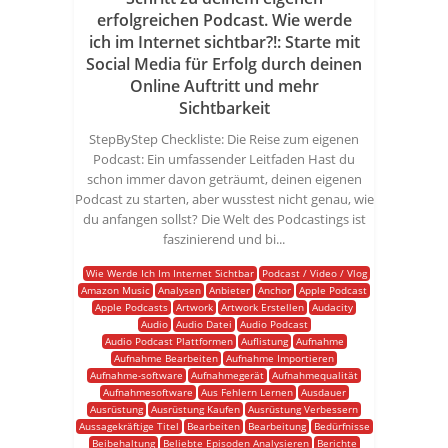
erfolgreichen Podcast. Wie werde
ich im Internet sichtbar?!: Starte mit
Social Media für Erfolg durch deinen
Online Auftritt und mehr
Sichtbarkeit
StepByStep Checkliste: Die Reise zum eigenen
Podcast: Ein umfassender Leitfaden Hast du
schon immer davon geträumt, deinen eigenen
Podcast zu starten, aber wusstest nicht genau, wie
du anfangen sollst? Die Welt des Podcastings ist
faszinierend und bi...
Wie Werde Ich Im Internet Sichtbar
Podcast / Video / Vlog
Amazon Music
Analysen
Anbieter
Anchor
Apple Podcast
Apple Podcasts
Artwork
Artwork Erstellen
Audacity
Audio
Audio Datei
Audio Podcast
Audio Podcast Plattformen
Auflistung
Aufnahme
Aufnahme Bearbeiten
Aufnahme Importieren
Aufnahme-software
Aufnahmegerät
Aufnahmequalität
Aufnahmesoftware
Aus Fehlern Lernen
Ausdauer
Ausrüstung
Ausrüstung Kaufen
Ausrüstung Verbessern
Aussagekräftige Titel
Bearbeiten
Bearbeitung
Bedürfnisse
Beibehaltung
Beliebte Episoden Analysieren
Berichte