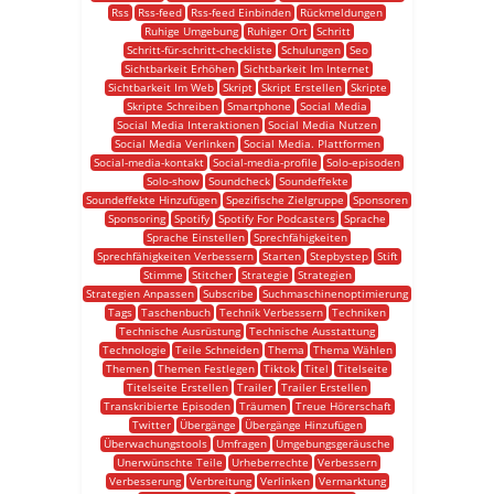
Rss
Rss-feed
Rss-feed Einbinden
Rückmeldungen
Ruhige Umgebung
Ruhiger Ort
Schritt
Schritt-für-schritt-checkliste
Schulungen
Seo
Sichtbarkeit Erhöhen
Sichtbarkeit Im Internet
Sichtbarkeit Im Web
Skript
Skript Erstellen
Skripte
Skripte Schreiben
Smartphone
Social Media
Social Media Interaktionen
Social Media Nutzen
Social Media Verlinken
Social Media. Plattformen
Social-media-kontakt
Social-media-profile
Solo-episoden
Solo-show
Soundcheck
Soundeffekte
Soundeffekte Hinzufügen
Spezifische Zielgruppe
Sponsoren
Sponsoring
Spotify
Spotify For Podcasters
Sprache
Sprache Einstellen
Sprechfähigkeiten
Sprechfähigkeiten Verbessern
Starten
Stepbystep
Stift
Stimme
Stitcher
Strategie
Strategien
Strategien Anpassen
Subscribe
Suchmaschinenoptimierung
Tags
Taschenbuch
Technik Verbessern
Techniken
Technische Ausrüstung
Technische Ausstattung
Technologie
Teile Schneiden
Thema
Thema Wählen
Themen
Themen Festlegen
Tiktok
Titel
Titelseite
Titelseite Erstellen
Trailer
Trailer Erstellen
Transkribierte Episoden
Träumen
Treue Hörerschaft
Twitter
Übergänge
Übergänge Hinzufügen
Überwachungstools
Umfragen
Umgebungsgeräusche
Unerwünschte Teile
Urheberrechte
Verbessern
Verbesserung
Verbreitung
Verlinken
Vermarktung