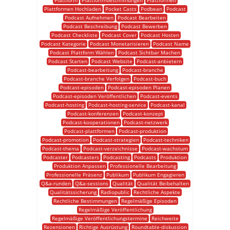
Plattform
Plattform-bestimmungen
Plattformen
Plattformen Hochladen
Pocket Casts
Podbean
Podcast
Podcast Aufnehmen
Podcast Bearbeiten
Podcast Beschreibung
Podcast Bewerben
Podcast Checkliste
Podcast Cover
Podcast Hosten
Podcast Kategorie
Podcast Monetarisieren
Podcast Name
Podcast Plattform Wählen
Podcast Sichtbar Machen
Podcast Starten
Podcast Website
Podcast-anbietern
Podcast-bearbeitung
Podcast-branche
Podcast-branche Verfolgen
Podcast-buch
Podcast-episoden
Podcast-episoden Planen
Podcast-episoden Veröffentlichen
Podcast-events
Podcast-hosting
Podcast-hosting-service
Podcast-kanal
Podcast-konferenzen
Podcast-konzept
Podcast-kooperationen
Podcast-netzwerk
Podcast-plattformen
Podcast-produktion
Podcast-promotion
Podcast-strategien
Podcast-techniken
Podcast-thema
Podcast-verzeichnisse
Podcast-wachstum
Podcaster
Podcasters
Podcasting
Podcasts
Produktion
Produktion Anpassen
Professionelle Bearbeitung
Professionelle Präsenz
Publikum
Publikum Engagieren
Q&a-runden
Q&a-sessions
Qualität
Qualität Beibehalten
Qualitätssicherung
Radiopublic
Rechtliche Aspekte
Rechtliche Bestimmungen
Regelmäßige Episoden
Regelmäßige Veröffentlichung
Regelmäßige Veröffentlichungstermine
Reichweite
Rezensionen
Richtige Ausrüstung
Roundtable-diskussion