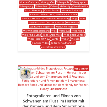
Videoaufnahmen
Videografen
Videografie
Videographers
Videography
Videoideen
Videos
Vielseitig
Virtual-reality
Visual Harmony
Visual Stories
Visuelle Erzählung
Visuelle Geschichten
Visuelle Harmonie
Visuelle Kreativität
Visuelles Storytelling
Vlogs
Walk
Wasserflächen
Water Surfaces
Weitwinkel
Weitwinkel-objektive
Weitwinkelobjektiv
Weitwinkelspaziergang
Welt
Werkzeug
Wide Angle
Wide Angle Lens
Wide Angle Walk
Wide-angle Lenses
Wider Field Of View
Winter
Wirken
Wolken
Youtube Video
Zeitraffer-aufnahmen
Zeitrafferaufnahmen
vor 2 Jahren
Fotografieren und Filmen von
Schwänen am Fluss im Herbst mit
der Kamera und dem Smartphone