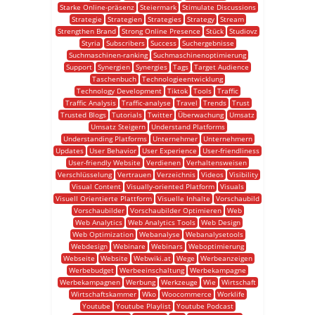
Starke Online-präsenz
Steiermark
Stimulate Discussions
Strategie
Strategien
Strategies
Strategy
Stream
Strengthen Brand
Strong Online Presence
Stück
Studiovz
Styria
Subscribers
Success
Suchergebnisse
Suchmaschinen-ranking
Suchmaschinenoptimierung
Support
Synergien
Synergies
Tags
Target Audience
Taschenbuch
Technologieentwicklung
Technology Development
Tiktok
Tools
Traffic
Traffic Analysis
Traffic-analyse
Travel
Trends
Trust
Trusted Blogs
Tutorials
Twitter
Überwachung
Umsatz
Umsatz Steigern
Understand Platforms
Understanding Platforms
Unternehmer
Unternehmern
Updates
User Behavior
User Experience
User-friendliness
User-friendly Website
Verdienen
Verhaltensweisen
Verschlüsselung
Vertrauen
Verzeichnis
Videos
Visibility
Visual Content
Visually-oriented Platform
Visuals
Visuell Orientierte Plattform
Visuelle Inhalte
Vorschaubild
Vorschaubilder
Vorschaubilder Optimieren
Web
Web Analytics
Web Analytics Tools
Web Design
Web Optimization
Webanalyse
Webanalysetools
Webdesign
Webinare
Webinars
Weboptimierung
Webseite
Website
Webwiki.at
Wege
Werbeanzeigen
Werbebudget
Werbeeinschaltung
Werbekampagne
Werbekampagnen
Werbung
Werkzeuge
Wie
Wirtschaft
Wirtschaftskammer
Wko
Woocommerce
Worklife
Youtube
Youtube Playlist
Youtube Podcast