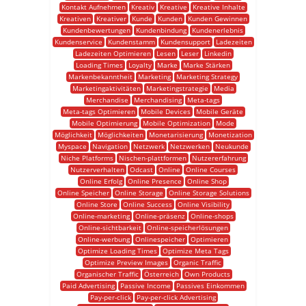
Kontakt Aufnehmen
Kreativ
Kreative
Kreative Inhalte
Kreativen
Kreativer
Kunde
Kunden
Kunden Gewinnen
Kundenbewertungen
Kundenbindung
Kundenerlebnis
Kundenservice
Kundenstamm
Kundensupport
Ladezeiten
Ladezeiten Optimieren
Lesen
Leser
Linkedin
Loading Times
Loyalty
Marke
Marke Stärken
Markenbekanntheit
Marketing
Marketing Strategy
Marketingaktivitäten
Marketingstrategie
Media
Merchandise
Merchandising
Meta-tags
Meta-tags Optimieren
Mobile Devices
Mobile Geräte
Mobile Optimierung
Mobile Optimization
Mode
Möglichkeit
Möglichkeiten
Monetarisierung
Monetization
Myspace
Navigation
Netzwerk
Netzwerken
Neukunde
Niche Platforms
Nischen-plattformen
Nutzererfahrung
Nutzerverhalten
Odcast
Online
Online Courses
Online Erfolg
Online Presence
Online Shop
Online Speicher
Online Storage
Online Storage Solutions
Online Store
Online Success
Online Visibility
Online-marketing
Online-präsenz
Online-shops
Online-sichtbarkeit
Online-speicherlösungen
Online-werbung
Onlinespeicher
Optimieren
Optimize Loading Times
Optimize Meta Tags
Optimize Preview Images
Organic Traffic
Organischer Traffic
Österreich
Own Products
Paid Advertising
Passive Income
Passives Einkommen
Pay-per-click
Pay-per-click Advertising