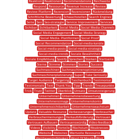
Reaktion
Reaktionen
Recommendations
Reichweite
Respond
Ressource
Revenue Increase
Review
Review Platform
Rezension
Rezensionen
Rückmeldung
Schriftliche Bewertung
Schwachstellen
Search Engines
Seite
Seo
Seo-strategie
Service Improvement
Services
Sichtbar
Sichtbarkeit
Social Media
Social Media Channels
Social Media Engagement
Social Media Strategy
Social Media. Plattformen
Social Proof
Social Recommendation
Social-media-kanäle
Social-media-posts
Social-media-strategie
Social-media-trends
Soziale Bewährtheit
Soziale Empfehlung
Spotify
Sprechen
Stärken
Startseite
Sterne
Stimme
Stimmen
Stories
Success
Suchmaschinen
Suchmaschinenoptimierung
Suchmaschinenplatzierung
Super
Take Seriously
Target Audience
Targeting
Taschenbuch
Testimonial
Testimonials
Text
Thank You
Tipp
Trends
Treuepunkte
Trick
Trust
Twitter
Überblick
Umsatz
Umsatzsteigerung
Unternehmen
Unternehmensbewertung
Unternehmensimage
Unternehmenskonto
Unternehmenssichtbarkeit
Unternehmenswachstum
Update
Valuable Resource
Verbesserungen
Verbraucher
Verbrauchermeinungen
Verkaufsförderung
Vertrauen
Vertrauen Aufbauen
Vertrauenswürdig
Video-feedback
Videos
Visibility
Vorteile
Wachstum
Weaknesses
Website
Websites
Wertvolle Ressource
Wettbewerbsfähigkeit
Word Of Mouth
Wort