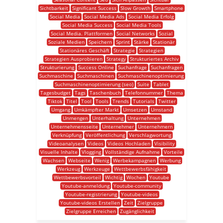
Sichtbarkeit
Significant Success
Slow Growth
Smartphone
Social Media
Social Media Ads
Social Media Erfolg
Social Media Success
Social Media Tools
Social Media. Plattformen
Social Networks
Sozial
Soziale Medien
Speichern
Sprint
Stärke
Stationär
Stationäres Geschäft
Strategie
Strategien
Strategien Ausprobieren
Strategy
Strukturiertes Archiv
Strukturierung
Success Online
Suchanfrage
Suchanfragen
Suchmaschine
Suchmaschinen
Suchmaschinenoptimierung
Suchmaschinenoptimierung (seo)
Suite
Tablet
Tagesbudget
Tags
Taschenbuch
Telefonnummer
Thema
Tiktok
Titel
Tool
Tools
Trends
Tutorials
Twitter
Umgang
Umkämpfter Markt
Umsetzen
Umstand
Unmengen
Unterhaltung
Unternehmen
Unternehmensseite
Unternehmer
Unternehmern
Verknüpfung
Veröffentlichung
Verschlagwortung
Videoanalysen
Videos
Videos Hochladen
Visibility
Visuelle Inhalte
Vlogging
Vollständige Aufnahme
Vorteile
Wachsen
Webseite
Wenig
Werbekampagnen
Werbung
Werkzeug
Werkzeuge
Wettbewerbsfähigkeit
Wettbewerbsvorteil
Wichtig
Wochen
Youtube
Youtube-anmeldung
Youtube-community
Youtube-registrierung
Youtube-videos
Youtube-videos Erstellen
Zeit
Zielgruppe
Zielgruppe Erreichen
Zugänglichkeit