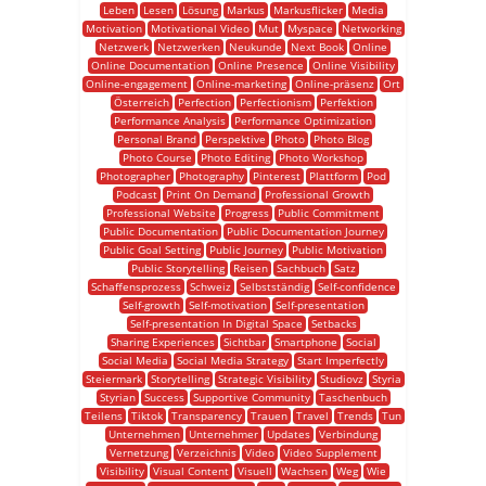
Leben
Lesen
Lösung
Markus
Markusflicker
Media
Motivation
Motivational Video
Mut
Myspace
Networking
Netzwerk
Netzwerken
Neukunde
Next Book
Online
Online Documentation
Online Presence
Online Visibility
Online-engagement
Online-marketing
Online-präsenz
Ort
Österreich
Perfection
Perfectionism
Perfektion
Performance Analysis
Performance Optimization
Personal Brand
Perspektive
Photo
Photo Blog
Photo Course
Photo Editing
Photo Workshop
Photographer
Photography
Pinterest
Plattform
Pod
Podcast
Print On Demand
Professional Growth
Professional Website
Progress
Public Commitment
Public Documentation
Public Documentation Journey
Public Goal Setting
Public Journey
Public Motivation
Public Storytelling
Reisen
Sachbuch
Satz
Schaffensprozess
Schweiz
Selbstständig
Self-confidence
Self-growth
Self-motivation
Self-presentation
Self-presentation In Digital Space
Setbacks
Sharing Experiences
Sichtbar
Smartphone
Social
Social Media
Social Media Strategy
Start Imperfectly
Steiermark
Storytelling
Strategic Visibility
Studiovz
Styria
Styrian
Success
Supportive Community
Taschenbuch
Teilens
Tiktok
Transparency
Trauen
Travel
Trends
Tun
Unternehmen
Unternehmer
Updates
Verbindung
Vernetzung
Verzeichnis
Video
Video Supplement
Visibility
Visual Content
Visuell
Wachsen
Weg
Wie