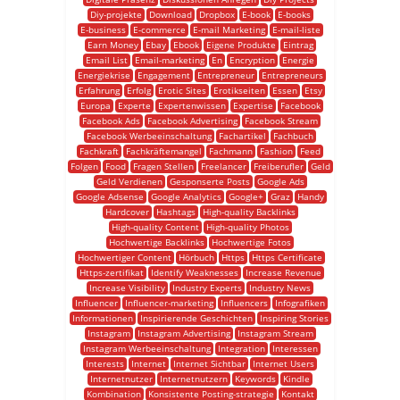
Diy-projekte
Download
Dropbox
E-book
E-books
E-business
E-commerce
E-mail Marketing
E-mail-liste
Earn Money
Ebay
Ebook
Eigene Produkte
Eintrag
Email List
Email-marketing
En
Encryption
Energie
Energiekrise
Engagement
Entrepreneur
Entrepreneurs
Erfahrung
Erfolg
Erotic Sites
Erotikseiten
Essen
Etsy
Europa
Experte
Expertenwissen
Expertise
Facebook
Facebook Ads
Facebook Advertising
Facebook Stream
Facebook Werbeeinschaltung
Fachartikel
Fachbuch
Fachkraft
Fachkräftemangel
Fachmann
Fashion
Feed
Folgen
Food
Fragen Stellen
Freelancer
Freiberufler
Geld
Geld Verdienen
Gesponserte Posts
Google Ads
Google Adsense
Google Analytics
Google+
Graz
Handy
Hardcover
Hashtags
High-quality Backlinks
High-quality Content
High-quality Photos
Hochwertige Backlinks
Hochwertige Fotos
Hochwertiger Content
Hörbuch
Https
Https Certificate
Https-zertifikat
Identify Weaknesses
Increase Revenue
Increase Visibility
Industry Experts
Industry News
Influencer
Influencer-marketing
Influencers
Infografiken
Informationen
Inspirierende Geschichten
Inspiring Stories
Instagram
Instagram Advertising
Instagram Stream
Instagram Werbeeinschaltung
Integration
Interessen
Interests
Internet
Internet Sichtbar
Internet Users
Internetnutzer
Internetnutzern
Keywords
Kindle
Kombination
Konsistente Posting-strategie
Kontakt