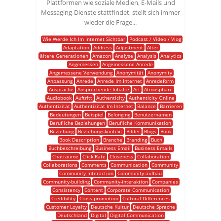
Plattformen wie soziale Medien, E-Mails und
Messaging-Dienste stattfindet, stellt sich immer
wieder die Frage...
Wie Werde Ich Im Internet Sichtbar
Podcast / Video / Vlog
Adaptation
Address
Adjustment
Alter
ältere Generationen
Amazon
Analyse
Analysis
Analytics
Angemessen
Angemessene Anrede
Angemessene Verwendung
Anonymität
Anonymity
Anpassung
Anrede
Anrede Im Internet
Anredeform
Ansprache
Ansprechende Inhalte
Art
Atmosphäre
Audiobook
Auftritt
Authenticity
Authenticity Online
Authentizität
Authentizität Im Internet
Balance
Barrieren
Bedeutungen
Beispiel
Belonging
Benutzernamen
Berufliche Beziehungen
Berufliche Kommunikation
Beziehung
Beziehungskontext
Bilder
Blogs
Book
Book Description
Branche
Branding
Buch
Buchbeschreibung
Business Email
Business Emails
Chaträume
Click Rate
Closeness
Collaboration
Collaborations
Comments
Communication
Community
Community Interaction
Community-aufbau
Community-building
Community-interaktion
Companies
Consistency
Content
Corporate Communication
Credibility
Cross-promotion
Cultural Differences
Customer Loyalty
Deutsche Kultur
Deutsche Sprache
Deutschland
Digital
Digital Communication