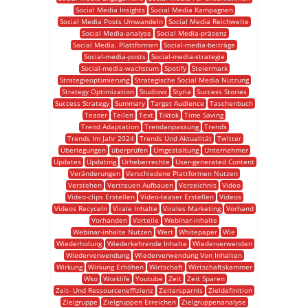
Social Media Insights
Social Media Kampagnen
Social Media Posts Umwandeln
Social Media Reichweite
Social Media-analyse
Social Media-präsenz
Social Media. Plattformen
Social-media-beiträge
Social-media-posts
Social-media-strategie
Social-media-wachstum
Spotify
Steiermark
Strategieoptimierung
Strategische Social Media Nutzung
Strategy Optimization
Studiovz
Styria
Success Stories
Success Strategy
Summary
Target Audience
Taschenbuch
Teaser
Teilen
Text
Tiktok
Time Saving
Trend Adaptation
Trendanpassung
Trends
Trends Im Jahr 2024
Trends Und Aktualität
Twitter
Überlegungen
überprüfen
Umgestaltung
Unternehmer
Updates
Updating
Urheberrechte
User-generated Content
Veränderungen
Verschiedene Plattformen Nutzen
Verstehen
Vertrauen Aufbauen
Verzeichnis
Video
Video-clips Erstellen
Video-teaser Erstellen
Videos
Videos Recyceln
Virale Inhalte
Virales Marketing
Vorhand
Vorhanden
Vorteile
Webinar-inhalte
Webinar-inhalte Nutzen
Wert
Whitepaper
Wie
Wiederholung
Wiederkehrende Inhalte
Wiederverwenden
Wiederverwendung
Wiederverwendung Von Inhalten
Wirkung
Wirkung Erhöhen
Wirtschaft
Wirtschaftskammer
Wko
Worklife
Youtube
Zeit
Zeit Sparen
Zeit- Und Ressourceneffizienz
Zeitersparnis
Zieldefinition
Zielgruppe
Zielgruppen Erreichen
Zielgruppenanalyse