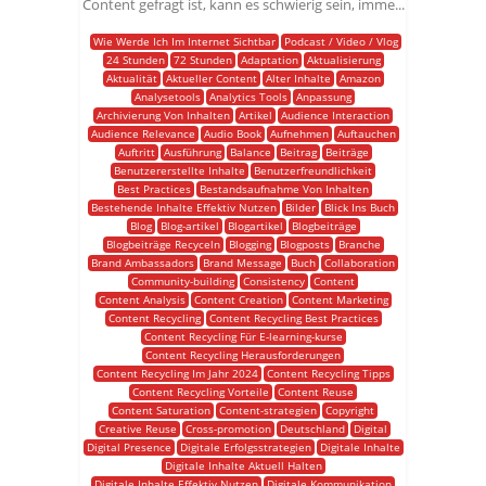
Content gefragt ist, kann es schwierig sein, imme...
Wie Werde Ich Im Internet Sichtbar
Podcast / Video / Vlog
24 Stunden
72 Stunden
Adaptation
Aktualisierung
Aktualität
Aktueller Content
Alter Inhalte
Amazon
Analysetools
Analytics Tools
Anpassung
Archivierung Von Inhalten
Artikel
Audience Interaction
Audience Relevance
Audio Book
Aufnehmen
Auftauchen
Auftritt
Ausführung
Balance
Beitrag
Beiträge
Benutzererstellte Inhalte
Benutzerfreundlichkeit
Best Practices
Bestandsaufnahme Von Inhalten
Bestehende Inhalte Effektiv Nutzen
Bilder
Blick Ins Buch
Blog
Blog-artikel
Blogartikel
Blogbeiträge
Blogbeiträge Recyceln
Blogging
Blogposts
Branche
Brand Ambassadors
Brand Message
Buch
Collaboration
Community-building
Consistency
Content
Content Analysis
Content Creation
Content Marketing
Content Recycling
Content Recycling Best Practices
Content Recycling Für E-learning-kurse
Content Recycling Herausforderungen
Content Recycling Im Jahr 2024
Content Recycling Tipps
Content Recycling Vorteile
Content Reuse
Content Saturation
Content-strategien
Copyright
Creative Reuse
Cross-promotion
Deutschland
Digital
Digital Presence
Digitale Erfolgsstrategien
Digitale Inhalte
Digitale Inhalte Aktuell Halten
Digitale Inhalte Effektiv Nutzen
Digitale Kommunikation