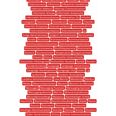
Improvement
Influencer
Influencer-marketing
Informal Address
Informal Communication
Informelle Anrede
Informelle Ansprache
Informelle Kommunikation
Informelles Du
Inhalte
Instagram
Interaction
Interaktion
Interessen
Internet
Internet Etiquette
Internet-etikette
Internetauftritt
Internetkommunikation
Internetthemen
Ja
Junge Generationen
Jüngere Generationen
Kennzahlen
Kindle
Klickrate
Kommentare
Kommunikation
Kommunikationsfacetten
Kommunikationskontext
Kommunikationsweise
Konfliktpotenzial
Konsistenz
Kontext
Konventionen
Kooperation
Kooperationen
Kreativ
Kultur
Kulturelle Unterschiede
Kultureller Hintergrund
Kultureller Kontext
Kunde
Kunden
Kundenbindung
Language
Language Conventions
Language Development
Language Use
Lesen
Lg
Lg Markus
Linkedin
Lockere Atmosphäre
Lockere Kommunikation
Low Barrier
Marketing
Markus
Media
Meerschweinchen
Mensch
Mensch Zu Mensch
Messages
Messaging Function
Messaging Services
Messaging-dienste
Metrics
Missverständnisse
Misunderstandings
Myspace
Nachhaltiger Erfolg
Nachricht
Nachrichten
Nachrichtenfunktion
Nahe
Name
Namen
Netzwerk
Netzwerken
Neukunde
Niedrige Hemmschwelle
Normen
Norms
Nutzer
Nutzern
Older Generations
Online
Online Communication