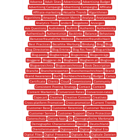
Adsense
Adult Sites
Advertising
Advertising Budget
Advertising Campaign
Advertising Campaigns
Affiliate
Affiliate-marketing
Aktuelle Trends
Algorithmen
Algorithms
Amazon
Amazon Merch
Analyse
Analysetools
Analytics Tools
ändern
Angebote
Anzeigen
Ask Questions
Audiobook
Auftritt
Authentic
Authenticity
Authentisch
Authentizität
Backlinks
Balance
Behaviors
Benutzerfreundliche Website
Benutzerfreundlichkeit
Best Practices
Bezahlte Werbung
Bindung
Bing
Blog
Blog Directories
Blog Entries
Blog Rss Feed
Blog-artikeln
Blog-posts
Blogbeiträge
Blogeintrag
Blogeinträge
Bloggerei
Bloggerei.de
Blogheim
Blogheim.at
Bloglovin
Blogverzeichnis
Blogverzeichnisse
Book Description
Branche
Branchenexperten
Branchennachrichten
Brand
Brand Awareness
Buch
Buchbeschreibung
Budget
Canva
Certificate
Clients
Cloud
Commissions
Community
Consistent Posting Strategy
Contact
Content
Content Marketing
Conversion Rates
Conversion-raten
Copecart
Creative
Creative Content
Creatives
Cross-platform Promotion
Cross-promotion
Current Trends
Customer Base
Customer Retention
Customer Reviews
Customer Service
Customer Support
Data Protection
Datenschutz
Dating Apps
De
Demografische Merkmale
Demographic Characteristics
Design
Deutschland
Dienstleistungen
Digistore24
Digital
Digital Era
Digital Files
Digital Presence
Digitale Ära
Digitale Dateien
Digitale Präsenz
Diskussionen Anregen
Diy Projects