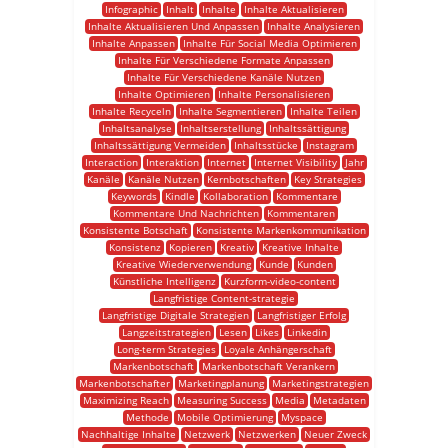
Infographic
Inhalt
Inhalte
Inhalte Aktualisieren
Inhalte Aktualisieren Und Anpassen
Inhalte Analysieren
Inhalte Anpassen
Inhalte Für Social Media Optimieren
Inhalte Für Verschiedene Formate Anpassen
Inhalte Für Verschiedene Kanäle Nutzen
Inhalte Optimieren
Inhalte Personalisieren
Inhalte Recyceln
Inhalte Segmentieren
Inhalte Teilen
Inhaltsanalyse
Inhaltserstellung
Inhaltssättigung
Inhaltssättigung Vermeiden
Inhaltsstücke
Instagram
Interaction
Interaktion
Internet
Internet Visibility
Jahr
Kanäle
Kanäle Nutzen
Kernbotschaften
Key Strategies
Keywords
Kindle
Kollaboration
Kommentare
Kommentare Und Nachrichten
Kommentaren
Konsistente Botschaft
Konsistente Markenkommunikation
Konsistenz
Kopieren
Kreativ
Kreative Inhalte
Kreative Wiederverwendung
Kunde
Kunden
Künstliche Intelligenz
Kurzform-video-content
Langfristige Content-strategie
Langfristige Digitale Strategien
Langfristiger Erfolg
Langzeitstrategien
Lesen
Likes
Linkedin
Long-term Strategies
Loyale Anhängerschaft
Markenbotschaft
Markenbotschaft Verankern
Markenbotschafter
Marketingplanung
Marketingstrategien
Maximizing Reach
Measuring Success
Media
Metadaten
Methode
Mobile Optimierung
Myspace
Nachhaltige Inhalte
Netzwerk
Netzwerken
Neuer Zweck