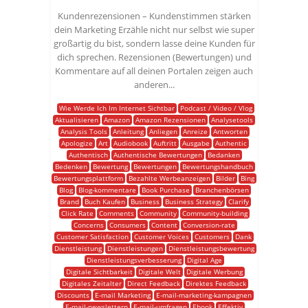
Kundenrezensionen – Kundenstimmen stärken
dein Marketing Erzähle nicht nur selbst wie super
großartig du bist, sondern lasse deine Kunden für
dich sprechen. Rezensionen (Bewertungen) und
Kommentare auf all deinen Portalen zeigen auch
anderen...
Wie Werde Ich Im Internet Sichtbar
Podcast / Video / Vlog
Aktualisieren
Amazon
Amazon Rezensionen
Analysetools
Analysis Tools
Anleitung
Anliegen
Anreize
Antworten
Apologize
Art
Audiobook
Auftritt
Ausgabe
Authentic
Authentisch
Authentische Bewertungen
Bedanken
Bedenken
Bewertung
Bewertungen
Bewertungshandbuch
Bewertungsplattform
Bezahlte Werbeanzeigen
Bilder
Bing
Blog
Blog-kommentare
Book Purchase
Branchenbörsen
Brand
Buch Kaufen
Business
Business Strategy
Clarify
Click Rate
Comments
Community
Community-building
Concerns
Consumers
Content
Conversion-rate
Customer Satisfaction
Customer Voices
Customers
Dank
Dienstleistung
Dienstleistungen
Dienstleistungsbewertung
Dienstleistungsverbesserung
Digital Age
Digitale Sichtbarkeit
Digitale Welt
Digitale Werbung
Digitales Zeitalter
Direct Feedback
Direktes Feedback
Discounts
E-mail Marketing
E-mail-marketing-kampagnen
E-mail-newslettern
E-mail-umfragen
Ebook
Effektiv