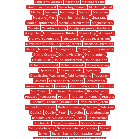
Long-term Success
Marathon
Markenpräsenz
Markensichtbarkeit
Marketing Channel
Marketingkanal
Medien
Meinung
Meinungen
Mensch
Menschen
Messung
Meta
Meta Business Suite
Meta-tags
Mobile Optimierung
Mobile Optimization
Möglichkeiten
Monate
Monetarisierung
Mundpropaganda
Nächsten
Navigation
Nennenswerte Erfolge
Networking
Netzwerke
Netzwerke Aufbauen
Netzwerken
Neue Plattformen
Newsletter
Niche Targeting
Nichts
Nischenausrichtung
Nutzer
Nutzern
Öffnungszeiten
Online
Online Auftritte
Online Courses
Online Visibility
Online-auftritt
Online-kurse
Online-plattformen
Online-präsenz
Online-sichtbarkeit
Online-tutorials
Onlinewerbung
Optimieren
Organic Growth
Organisch
Organisches Wachstum
Paid Advertising
Paperback
Patience
Patience With Indexing
Perseverance
Persönliches Profil
Planung
Platform Selection
Plattform
Plattformen
Plattformen Verstehen
Plattformwahl
Podcast
Podcasting
Posten
Potenzielle Kunden
Präsenz
Produkt
Produkte
Produktion
Produzieren
Profil
Profile Optimization
Profiloptimierung
Prozess
Publikum
Qualität
Quality
Reach
Recycling
Redaktionsplan
Regelmäßige Aktualisierung
Regeln
Registrierung
Reichweite
Reise
Ressource
Saison
Saisonal
Saisonale Inhalte
Saisonale Inhalte Erstellen
Schnell
Schwer
Search Engine Optimization (seo)
Seasonal Content
Seo
Sich Anpassen
Sichtbar