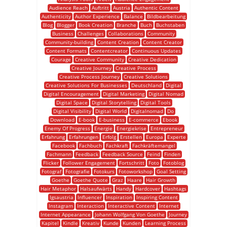
Audience Reach
Auftritt
Austria
Authentic Content
Authenticity
Author Experience
Balance
Bildbearbeitung
Blog
Blogger
Book Creation
Branche
Buch
Buchstaben
Business
Challenges
Collaborations
Community
Community-building
Content Creation
Content Creator
Content Formats
Contentcreator
Continuous Updates
Courage
Creative Community
Creative Dedication
Creative Journey
Creative Process
Creative Process Journey
Creative Solutions
Creative Solutions For Businesses
Deutschland
Digital
Digital Encouragement
Digital Marketing
Digital Nomad
Digital Space
Digital Storytelling
Digital Tools
Digital Visibility
Digital World
Digitalnomad
Do
Download
E-book
E-business
E-commerce
Ebook
Enemy Of Progress
Energie
Energiekrise
Entrepreneur
Erfahrung
Erfahrungen
Erfolg
Erstellen
Europa
Experte
Facebook
Fachbuch
Fachkraft
Fachkräftemangel
Fachmann
Feedback
Feedback Source
Feind
Finden
Flicker
Follower Engagement
Fortschritt
Foto
Fotoblog
Fotograf
Fotografie
Fotokurs
Fotoworkshop
Goal Setting
Goethe
Goethe Quote
Graz
Haare
Hair Growth
Hair Metaphor
Halsaufwärts
Handy
Hardcover
Hashtags
Igsaustria
Influencer
Inspiration
Inspiring Content
Instagram
Interaction
Interactive Content
Internet
Internet Appearance
Johann Wolfgang Von Goethe
Journey
Kapitel
Kindle
Kreativ
Kunde
Kunden
Learning Process