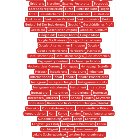
Erklärung
Erstellen
Externe Festplatten
Facebook
Facebook-registrierung
Flinte
Flinte Ins Korn
Folgen
Foren
Freundschaften
Frühes Speichern
Frustration
Funktionen
Funktionen Vertraut
Funktionsweise
Geduld
Geduld Bei Der Indexierung
Geschäft
Geschäftliches Profil
Geschickt
Geschickter Umgang
Globales Publikum
Google Ads
Google Konto
Google Maps
Google My Business
Google Unternehmen
Google Unternehmen Eintragen
Google+
Google-registrierung
Hardcover
Hashtags
Herausforderung
Herausforderungen
Herumsprechen
High-quality Content
Hochwertige Inhalte
Hochwertiger Content
Homepage
Homepage Erstellen
Hörbuch
Indexierung
Indizierung
Influencer
Informationen
Inhalt
Inhalte
Inhalte Präsentieren
Instagram
Instagram Insights
Instagram-accounts
Instagram-registrierung
Instrument
Interaction
Interagieren
Interaktion
Interaktionen
Interesse
Interessen
Internet
Jahre
Kanäle
Kaufen
Keywords
Konsistenz
Konsistenz In Veröffentlichungen
Kontakt
Kontakte
Kontaktinformationen
Kontinuierliche Präsenz
Kooperationen
Korn
Kunde
Kunden
Kundenbewertungen
Kundenbindung
Kurse
Lange
Langfristig
Langfristiger Erfolg
Langsames Wachstum
Leben
Leichtigkeit
Linkedin
Live-streaming
Lokale Suchergebnisse
Lokalen Suchergebnissen