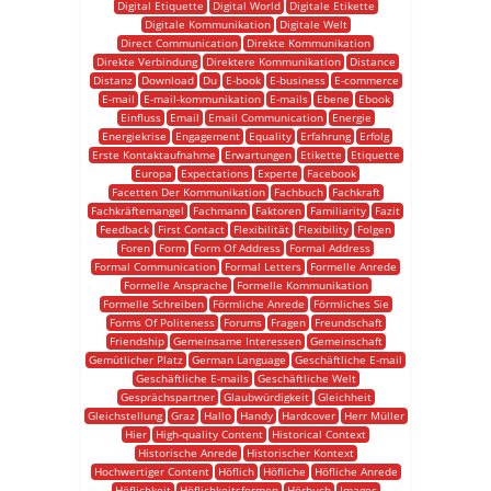
Digital Etiquette
Digital World
Digitale Etikette
Digitale Kommunikation
Digitale Welt
Direct Communication
Direkte Kommunikation
Direkte Verbindung
Direktere Kommunikation
Distance
Distanz
Download
Du
E-book
E-business
E-commerce
E-mail
E-mail-kommunikation
E-mails
Ebene
Ebook
Einfluss
Email
Email Communication
Energie
Energiekrise
Engagement
Equality
Erfahrung
Erfolg
Erste Kontaktaufnahme
Erwartungen
Etikette
Etiquette
Europa
Expectations
Experte
Facebook
Facetten Der Kommunikation
Fachbuch
Fachkraft
Fachkräftemangel
Fachmann
Faktoren
Familiarity
Fazit
Feedback
First Contact
Flexibilität
Flexibility
Folgen
Foren
Form
Form Of Address
Formal Address
Formal Communication
Formal Letters
Formelle Anrede
Formelle Ansprache
Formelle Kommunikation
Formelle Schreiben
Förmliche Anrede
Förmliches Sie
Forms Of Politeness
Forums
Fragen
Freundschaft
Friendship
Gemeinsame Interessen
Gemeinschaft
Gemütlicher Platz
German Language
Geschäftliche E-mail
Geschäftliche E-mails
Geschäftliche Welt
Gesprächspartner
Glaubwürdigkeit
Gleichheit
Gleichstellung
Graz
Hallo
Handy
Hardcover
Herr Müller
Hier
High-quality Content
Historical Context
Historische Anrede
Historischer Kontext
Hochwertiger Content
Höflich
Höfliche
Höfliche Anrede
Höflichkeit
Höflichkeitsformen
Hörbuch
Images