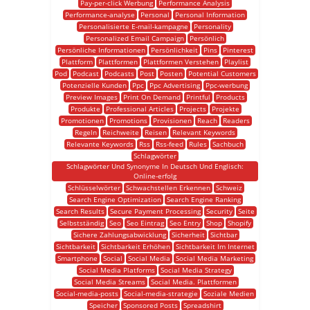
Pay-per-click Werbung
Performance Analysis
Performance-analyse
Personal
Personal Information
Personalisierte E-mail-kampagne
Personality
Personalized Email Campaign
Persönlich
Persönliche Informationen
Persönlichkeit
Pins
Pinterest
Plattform
Plattformen
Plattformen Verstehen
Playlist
Pod
Podcast
Podcasts
Post
Posten
Potential Customers
Potenzielle Kunden
Ppc
Ppc Advertising
Ppc-werbung
Preview Images
Print On Demand
Printful
Products
Produkte
Professional Articles
Projects
Projekte
Promotionen
Promotions
Provisionen
Reach
Readers
Regeln
Reichweite
Reisen
Relevant Keywords
Relevante Keywords
Rss
Rss-feed
Rules
Sachbuch
Schlagwörter
Schlagwörter Und Synonyme In Deutsch Und Englisch:
Online-erfolg
Schlüsselwörter
Schwachstellen Erkennen
Schweiz
Search Engine Optimization
Search Engine Ranking
Search Results
Secure Payment Processing
Security
Seite
Selbstständig
Seo
Seo Eintrag
Seo Entry
Shop
Shopify
Sichere Zahlungsabwicklung
Sicherheit
Sichtbar
Sichtbarkeit
Sichtbarkeit Erhöhen
Sichtbarkeit Im Internet
Smartphone
Social
Social Media
Social Media Marketing
Social Media Platforms
Social Media Strategy
Social Media Streams
Social Media. Plattformen
Social-media-posts
Social-media-strategie
Soziale Medien
Speicher
Sponsored Posts
Spreadshirt