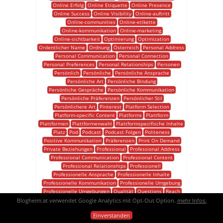
Online Erfolg
Online Etiquette
Online Presence
Online Success
Online Visibility
Online-auftritt
Online-communities
Online-etikette
Online-kommunikation
Online-marketing
Online-sichtbarkeit
Optimierung
Optimization
Ordentlicher Name
Ordnung
Österreich
Personal Address
Personal Communication
Personal Connection
Personal Preferences
Personal Relationships
Personen
Persönlich
Persönliche
Persönliche Ansprache
Persönliche Art
Persönliche Bindung
Persönliche Gespräche
Persönliche Kommunikation
Persönliche Präferenzen
Persönlicher Stil
Persönlichere Art
Pinterest
Platform Selection
Platform-specific Content
Platforms
Plattform
Plattformen
Plattformenwahl
Plattformspezifische Inhalte
Platz
Pod
Podcast
Podcast Folgen
Politeness
Positive Kommunikation
Präferenzen
Print On Demand
Private Beziehungen
Professional
Professional Address
Professional Communication
Professional Content
Professional Relationships
Professionell
Professionelle Ansprache
Professionelle Inhalte
Professionelle Kommunikation
Professionelle Umgebung
Professionelle Umgebungen
Qualität
Questions
Reach
Regelmäßigkeit
Regularity
Reichweite
Blogheim.at verwendet Google Analytics mit Opt-Out Option.
mehr Infos.
Relaxed Communication
Respect
Respekt
Einverstanden
Respektvolle Kommunikation
Rückmeldung
Sachbuch