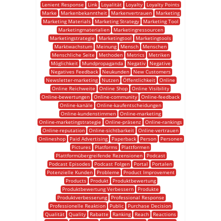
Lenient Response
Link
Loyalität
Loyalty
Loyalty Points
Marke
Markenbekanntheit
Markenvertrauen
Marketing
Marketing Materials
Marketing Strategy
Marketing Tool
Marketingmaterialien
Marketingressourcen
Marketingstrategie
Marketingtool
Marketingtools
Marktwachstum
Meinung
Mensch
Menschen
Menschliche Seite
Methoden
Metrics
Metriken
Möglichkeit
Mundpropaganda
Negativ
Negative
Negatives Feedback
Neukunden
New Customers
Newsletter-marketing
Nutzen
Öffentlichkeit
Online
Online Reichweite
Online Shop
Online Visibility
Online-bewertungen
Online-community
Online-feedback
Online-kanäle
Online-kaufentscheidungen
Online-kundenstimmen
Online-marketing
Online-marketingstrategie
Online-präsenz
Online-rankings
Online-reputation
Online-sichtbarkeit
Online-vertrauen
Onlineshop
Paid Advertising
Paperback
Person
Personen
Pictures
Platforms
Plattformen
Plattformübergreifende Rezensionen
Podcast
Podcast Episodes
Podcast Folgen
Portal
Portalen
Potenzielle Kunden
Probleme
Product Improvement
Products
Produkt
Produktbewertung
Produktbewertung Verbessern
Produkte
Produktverbesserung
Professional Response
Professionelle Reaktion
Public
Purchase Decision
Qualität
Quality
Rabatte
Ranking
Reach
Reactions