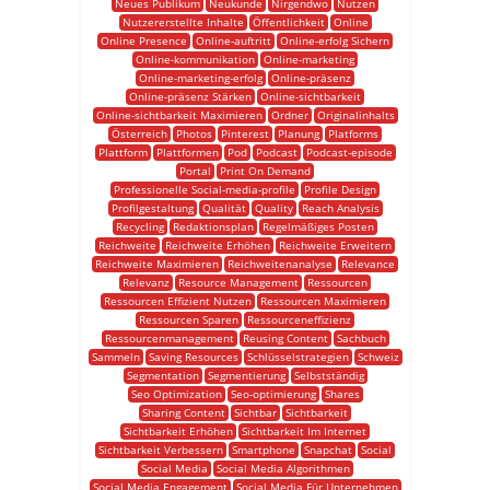
Neues Publikum
Neukunde
Nirgendwo
Nutzen
Nutzererstellte Inhalte
Öffentlichkeit
Online
Online Presence
Online-auftritt
Online-erfolg Sichern
Online-kommunikation
Online-marketing
Online-marketing-erfolg
Online-präsenz
Online-präsenz Stärken
Online-sichtbarkeit
Online-sichtbarkeit Maximieren
Ordner
Originalinhalts
Österreich
Photos
Pinterest
Planung
Platforms
Plattform
Plattformen
Pod
Podcast
Podcast-episode
Portal
Print On Demand
Professionelle Social-media-profile
Profile Design
Profilgestaltung
Qualität
Quality
Reach Analysis
Recycling
Redaktionsplan
Regelmäßiges Posten
Reichweite
Reichweite Erhöhen
Reichweite Erweitern
Reichweite Maximieren
Reichweitenanalyse
Relevance
Relevanz
Resource Management
Ressourcen
Ressourcen Effizient Nutzen
Ressourcen Maximieren
Ressourcen Sparen
Ressourceneffizienz
Ressourcenmanagement
Reusing Content
Sachbuch
Sammeln
Saving Resources
Schlüsselstrategien
Schweiz
Segmentation
Segmentierung
Selbstständig
Seo Optimization
Seo-optimierung
Shares
Sharing Content
Sichtbar
Sichtbarkeit
Sichtbarkeit Erhöhen
Sichtbarkeit Im Internet
Sichtbarkeit Verbessern
Smartphone
Snapchat
Social
Social Media
Social Media Algorithmen
Social Media Engagement
Social Media Für Unternehmen