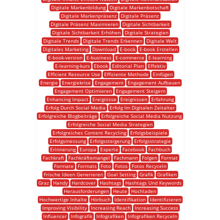
Digitale Markenbildung
Digitale Markenbotschaft
Digitale Markenpräsenz
Digitale Präsenz
Digitale Präsenz Maximieren
Digitale Sichtbarkeit
Digitale Sichtbarkeit Erhöhen
Digitale Strategien
Digitale Trends
Digitale Trends Erkennen
Digitale Welt
Digitales Marketing
Download
E-book
E-book Erstellen
E-book-version
E-business
E-commerce
E-learning
E-learning-kurs
Ebook
Editorial Plan
Effektiv
Efficient Resource Use
Effiziente Methode
Einfügen
Energie
Energiekrise
Engagement
Engagement Aufbauen
Engagement Optimieren
Engagement Steigern
Enhancing Impact
Ereignisse
Ereignissen
Erfahrung
Erfolg Durch Social Media
Erfolg Im Digitalen Zeitalter
Erfolgreiche Blogbeiträge
Erfolgreiche Social Media Nutzung
Erfolgreiche Social Media Strategien
Erfolgreiches Content Recycling
Erfolgsbeispiele
Erfolgsmessung
Erfolgssteigerung
Erfolgsstrategie
Erinnerung
Europa
Experte
Facebook
Fachbuch
Fachkraft
Fachkräftemangel
Fachmann
Folgen
Format
Formate
Formats
Foto
Fotos
Fotos Recyceln
Frische Ideen Generieren
Goal Setting
Grafik
Grafiken
Graz
Handy
Hardcover
Hashtags
Hashtags Und Keywords
Herausforderungen
Heute
Hochladen
Hochwertige Inhalte
Hörbuch
Identifikation
Identifizieren
Improving Visibility
Increasing Reach
Increasing Success
Influencer
Infografik
Infografiken
Infografiken Recyceln