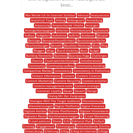
Einsti...
Wie Werde Ich Im Internet Sichtbar
Adresse
Analysetools
Analytical Tools
Anfang
Anfangszeit
Anmeldung
Anpassung
Ansprechende Inhalte
Anzeigen
Anzeigenkampagnen
Arbeiten
Archivbestand
Audiobook
Aufbau
Aufgeben
Aufnahme
Auftritt
Ausdauer
Beispiel
Beiträge
Benutzerfreundlichkeit
Benutzeroberfläche
Beschreibungen
Bezahlt
Bezahlte Werbung
Blick
Blog
Bloggen
Blogs
Brand Visibility
Buch
Budget
Building Networks
Business
Business Page
Challenges
Chance
Cloud-speicherlösungen
Collaborations
Community
Community-aufbau
Community-building
Competitive Market
Consistency
Consistency In Publishing
Contact Information
Content
Content Creation
Content Marketing
Content Recycling
Content-ersteller
Content-management-tools
Content-strategie
Customer Loyalty
Dauer
Dauern
Design
Dialog Mit Der Zielgruppe
Dialogue With The Target Audience
Dienstleistung
Dienstleistungen
Digital Platforms
Digital Presence
Digitale Kanäle
Digitale Plattformen
Digitale Visitenkarte
Digitalen Raum
Durchhaltevermögen
E
E-mail Marketing
E-mail-adresse
Ebook
Echt
Editorial Plan
Einfach
Einstieg
Engagement
Entmutigung
Entscheidende Schritte
Entwicklung
Erfahrung
Erfolg
Erfolg Im Internet
Erfolge