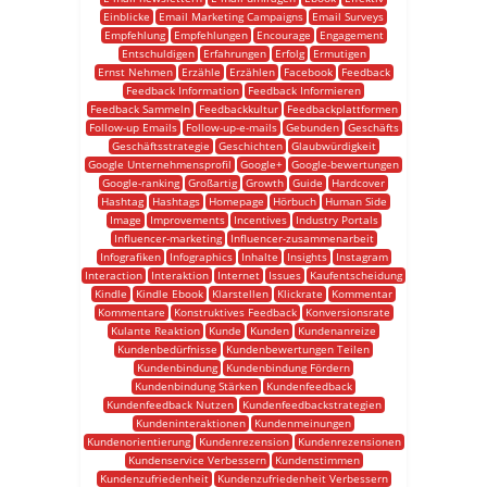
Einblicke
Email Marketing Campaigns
Email Surveys
Empfehlung
Empfehlungen
Encourage
Engagement
Entschuldigen
Erfahrungen
Erfolg
Ermutigen
Ernst Nehmen
Erzähle
Erzählen
Facebook
Feedback
Feedback Information
Feedback Informieren
Feedback Sammeln
Feedbackkultur
Feedbackplattformen
Follow-up Emails
Follow-up-e-mails
Gebunden
Geschäfts
Geschäftsstrategie
Geschichten
Glaubwürdigkeit
Google Unternehmensprofil
Google+
Google-bewertungen
Google-ranking
Großartig
Growth
Guide
Hardcover
Hashtag
Hashtags
Homepage
Hörbuch
Human Side
Image
Improvements
Incentives
Industry Portals
Influencer-marketing
Influencer-zusammenarbeit
Infografiken
Infographics
Inhalte
Insights
Instagram
Interaction
Interaktion
Internet
Issues
Kaufentscheidung
Kindle
Kindle Ebook
Klarstellen
Klickrate
Kommentar
Kommentare
Konstruktives Feedback
Konversionsrate
Kulante Reaktion
Kunde
Kunden
Kundenanreize
Kundenbedürfnisse
Kundenbewertungen Teilen
Kundenbindung
Kundenbindung Fördern
Kundenbindung Stärken
Kundenfeedback
Kundenfeedback Nutzen
Kundenfeedbackstrategien
Kundeninteraktionen
Kundenmeinungen
Kundenorientierung
Kundenrezension
Kundenrezensionen
Kundenservice Verbessern
Kundenstimmen
Kundenzufriedenheit
Kundenzufriedenheit Verbessern