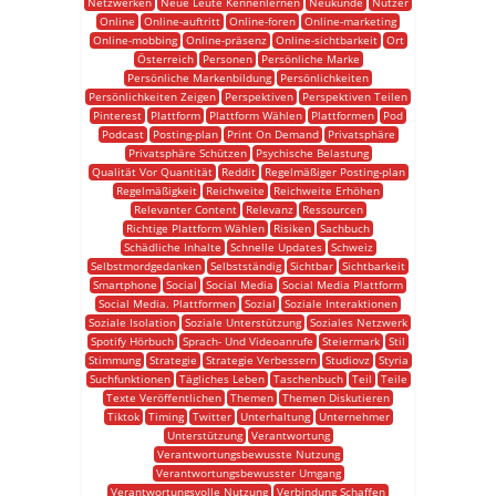
Netzwerken
Neue Leute Kennenlernen
Neukunde
Nutzer
Online
Online-auftritt
Online-foren
Online-marketing
Online-mobbing
Online-präsenz
Online-sichtbarkeit
Ort
Österreich
Personen
Persönliche Marke
Persönliche Markenbildung
Persönlichkeiten
Persönlichkeiten Zeigen
Perspektiven
Perspektiven Teilen
Pinterest
Plattform
Plattform Wählen
Plattformen
Pod
Podcast
Posting-plan
Print On Demand
Privatsphäre
Privatsphäre Schützen
Psychische Belastung
Qualität Vor Quantität
Reddit
Regelmäßiger Posting-plan
Regelmäßigkeit
Reichweite
Reichweite Erhöhen
Relevanter Content
Relevanz
Ressourcen
Richtige Plattform Wählen
Risiken
Sachbuch
Schädliche Inhalte
Schnelle Updates
Schweiz
Selbstmordgedanken
Selbstständig
Sichtbar
Sichtbarkeit
Smartphone
Social
Social Media
Social Media Plattform
Social Media. Plattformen
Sozial
Soziale Interaktionen
Soziale Isolation
Soziale Unterstützung
Soziales Netzwerk
Spotify Hörbuch
Sprach- Und Videoanrufe
Steiermark
Stil
Stimmung
Strategie
Strategie Verbessern
Studiovz
Styria
Suchfunktionen
Tägliches Leben
Taschenbuch
Teil
Teile
Texte Veröffentlichen
Themen
Themen Diskutieren
Tiktok
Timing
Twitter
Unterhaltung
Unternehmer
Unterstützung
Verantwortung
Verantwortungsbewusste Nutzung
Verantwortungsbewusster Umgang
Verantwortungsvolle Nutzung
Verbindung Schaffen