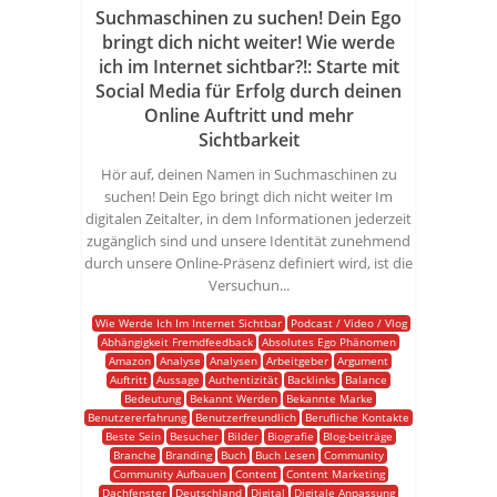
Suchmaschinen zu suchen! Dein Ego
bringt dich nicht weiter! Wie werde
ich im Internet sichtbar?!: Starte mit
Social Media für Erfolg durch deinen
Online Auftritt und mehr
Sichtbarkeit
Hör auf, deinen Namen in Suchmaschinen zu
suchen! Dein Ego bringt dich nicht weiter Im
digitalen Zeitalter, in dem Informationen jederzeit
zugänglich sind und unsere Identität zunehmend
durch unsere Online-Präsenz definiert wird, ist die
Versuchun...
Wie Werde Ich Im Internet Sichtbar
Podcast / Video / Vlog
Abhängigkeit Fremdfeedback
Absolutes Ego Phänomen
Amazon
Analyse
Analysen
Arbeitgeber
Argument
Auftritt
Aussage
Authentizität
Backlinks
Balance
Bedeutung
Bekannt Werden
Bekannte Marke
Benutzererfahrung
Benutzerfreundlich
Berufliche Kontakte
Beste Sein
Besucher
Bilder
Biografie
Blog-beiträge
Branche
Branding
Buch
Buch Lesen
Community
Community Aufbauen
Content
Content Marketing
Dachfenster
Deutschland
Digital
Digitale Anpassung