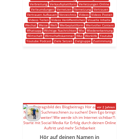
Verbreitung
Verkaufsplattform
Verletzungen Online
Verleumdungen
Vernetzen
Vernetzung
Vertrauen
Vertrauen Aufbauen
Verzeichnis
Videos
Videos Posten
Videos Teilen
Videos Veröffentlichen
Visuelle Inhalte
Wechat
Weise
Welt
Werbeplattform
Wertvoller Content
Whatsapp
Wichtige Nachrichten
Wie
Wiedererkennung
Wirtschaft
Wirtschaftskammer
Wko
Worklife
Youtube
Youtube Podcast
Ziele Setzen
Zielgruppe
Zustimmung
vor 2 Jahren
Hör auf deinen Namen in