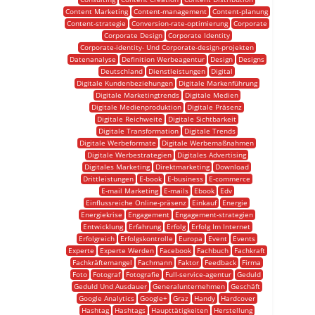
Content Marketing
Content-management
Content-planung
Content-strategie
Conversion-rate-optimierung
Corporate
Corporate Design
Corporate Identity
Corporate-identity- Und Corporate-design-projekten
Datenanalyse
Definition Werbeagentur
Design
Designs
Deutschland
Dienstleistungen
Digital
Digitale Kundenbeziehungen
Digitale Markenführung
Digitale Marketingtrends
Digitale Medien
Digitale Medienproduktion
Digitale Präsenz
Digitale Reichweite
Digitale Sichtbarkeit
Digitale Transformation
Digitale Trends
Digitale Werbeformate
Digitale Werbemaßnahmen
Digitale Werbestrategien
Digitales Advertising
Digitales Marketing
Direktmarketing
Download
Drittleistungen
E-book
E-business
E-commerce
E-mail Marketing
E-mails
Ebook
Edv
Einflussreiche Online-präsenz
Einkauf
Energie
Energiekrise
Engagement
Engagement-strategien
Entwicklung
Erfahrung
Erfolg
Erfolg Im Internet
Erfolgreich
Erfolgskontrolle
Europa
Event
Events
Experte
Experte Werden
Facebook
Fachbuch
Fachkraft
Fachkräftemangel
Fachmann
Faktor
Feedback
Firma
Foto
Fotograf
Fotografie
Full-service-agentur
Geduld
Geduld Und Ausdauer
Generalunternehmen
Geschäft
Google Analytics
Google+
Graz
Handy
Hardcover
Hashtag
Hashtags
Haupttätigkeiten
Herstellung