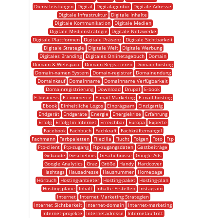
Dienstleistungen
Digital
Digitalagentur
Digitale Adresse
Digitale Infrastruktur
Digitale Inhalte
Digitale Kommunikation
Digitale Medien
Digitale Medienstrategie
Digitale Netzwerke
Digitale Plattformen
Digitale Präsenz
Digitale Sichtbarkeit
Digitale Strategie
Digitale Welt
Digitale Werbung
Digitales Branding
Digitales Onlinetagebuch
Domain
Domain & Webspace
Domain Registrieren
Domain-hosting
Domain-namen System
Domain-registrar
Domainendung
Domainkauf
Domainname
Domainname Verfügbarkeit
Domainregistrierung
Download
Drupal
E-book
E-business
E-commerce
E-mail Marketing
E-mail-hosting
Ebook
Einheitliche Logos
Einprägsam
Einzigartig
Endgerät
Endgeräte
Energie
Energiekrise
Erfahrung
Erfolg
Erfolg Im Internet
Erreichbar
Europa
Experte
Facebook
Fachbuch
Fachkraft
Fachkräftemangel
Fachmann
Farbpaletten
Filezilla
Flucht
Folgen
Foto
Ftp
Ftp-client
Ftp-zugang
Ftp-zugangsdaten
Gastbeiträge
Gebäude
Geschehnis
Geschehnisse
Google Ads
Google Analytics
Graz
Größe
Handy
Hardcover
Hashtags
Hausadresse
Hausnummer
Homepage
Hörbuch
Hosting-anbieter
Hosting-paket
Hosting-plan
Hosting-pläne
Inhalt
Inhalte Erstellen
Instagram
Internet
Internet Marketing Strategien
Internet Sichtbarkeit
Internet-domain
Internet-marketing
Internet-projekte
Internetadresse
Internetauftritt