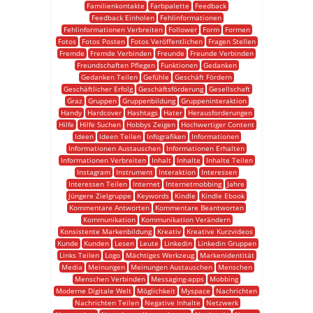
Familienkontakte
Farbpalette
Feedback
Feedback Einholen
Fehlinformationen
Fehlinformationen Verbreiten
Follower
Form
Formen
Fotos
Fotos Posten
Fotos Veröffentlichen
Fragen Stellen
Fremde
Fremde Verbinden
Freunde
Freunde Verbinden
Freundschaften Pflegen
Funktionen
Gedanken
Gedanken Teilen
Gefühle
Geschäft Fördern
Geschäftlicher Erfolg
Geschäftsförderung
Gesellschaft
Graz
Gruppen
Gruppenbildung
Gruppeninteraktion
Handy
Hardcover
Hashtags
Hater
Herausforderungen
Hilfe
Hilfe Suchen
Hobbys Zeigen
Hochwertiger Content
Ideen
Ideen Teilen
Infografiken
Informationen
Informationen Austauschen
Informationen Erhalten
Informationen Verbreiten
Inhalt
Inhalte
Inhalte Teilen
Instagram
Instrument
Interaktion
Interessen
Interessen Teilen
Internet
Internetmobbing
Jahre
Jüngere Zielgruppe
Keywords
Kindle
Kindle Ebook
Kommentare Antworten
Kommentare Beantworten
Kommunikation
Kommunikation Verändern
Konsistente Markenbildung
Kreativ
Kreative Kurzvideos
Kunde
Kunden
Lesen
Leute
Linkedin
Linkedin Gruppen
Links Teilen
Logo
Mächtiges Werkzeug
Markenidentität
Media
Meinungen
Meinungen Austauschen
Menschen
Menschen Verbinden
Messaging-apps
Mobbing
Moderne Digitale Welt
Möglichkeit
Myspace
Nachrichten
Nachrichten Teilen
Negative Inhalte
Netzwerk