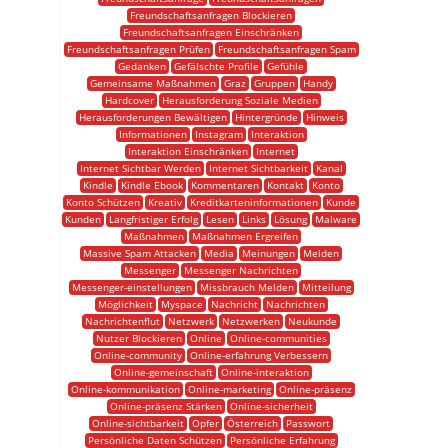
Freundschaftsanfragen Blockieren
Freundschaftsanfragen Einschränken
Freundschaftsanfragen Prüfen
Freundschaftsanfragen Spam
Gedanken
Gefälschte Profile
Gefühle
Gemeinsame Maßnahmen
Graz
Gruppen
Handy
Hardcover
Herausforderung Soziale Medien
Herausforderungen Bewältigen
Hintergründe
Hinweis
Informationen
Instagram
Interaktion
Interaktion Einschränken
Internet
Internet Sichtbar Werden
Internet Sichtbarkeit
Kanal
Kindle
Kindle Ebook
Kommentaren
Kontakt
Konto
Konto Schützen
Kreativ
Kreditkarteninformationen
Kunde
Kunden
Langfristiger Erfolg
Lesen
Links
Lösung
Malware
Maßnahmen
Maßnahmen Ergreifen
Massive Spam Attacken
Media
Meinungen
Melden
Messenger
Messenger Nachrichten
Messenger-einstellungen
Missbrauch Melden
Mitteilung
Möglichkeit
Myspace
Nachricht
Nachrichten
Nachrichtenflut
Netzwerk
Netzwerken
Neukunde
Nutzer Blockieren
Online
Online-communities
Online-community
Online-erfahrung Verbessern
Online-gemeinschaft
Online-interaktion
Online-kommunikation
Online-marketing
Online-präsenz
Online-präsenz Stärken
Online-sicherheit
Online-sichtbarkeit
Opfer
Österreich
Passwort
Persönliche Daten Schützen
Persönliche Erfahrung