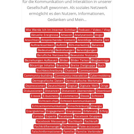
für die Kommunikation und Interaktion in unserer
Gesellschaft gewonnen. Als soziales Netzwerk
ermöglicht es den Nutzern, Informationen,
Gedanken und Mein...
Wie Werde Ich Im Internet Sichtbar
Podcast / Video / Vlog
Aktuelle Ereignisse
Amazon
Analysetools
Angst
Ansichten
Ansprechender Content
Anstößige Inhalte
Art
Aufmerksamkeit
Auftritt
B2b-marketing
Balance
Bedeutung
Bedrohungen
Beleidigungen
Berufliche Netzwerke
Bewusste Nutzung
Beziehungen Aufbauen
Bilder
Bilder Teilen
Blogbeiträge
Bösartige Inhalte
Branche
Breite Zielgruppe
Buch
Buchbeschreibung
Chatten
Communities
Community-building
Community-interaktion
Cybermobbing
Demografische Daten
Demografische Merkmale
Depressionen
Deutschland
Digital
Digitale Welt
Dinge
Diskussionen
Distanzen
Distanzen überwinden
Download
E-book
E-business
E-commerce
Ebook
Echtzeit
Echtzeit-chat
Echtzeit-kommunikation
Echtzeitkommunikation
Einschränkung
Energie
Energiekrise
Engagement
Ereignisse
Erfahrung
Erfolg
Europa
Experte
Facebook
Facebook Gruppen
Facebook Messenger
Fachbuch
Fachkraft
Fachkräftemangel
Fachmann
Fake-accounts
Falschinformationen
Familie
Familie Verbinden