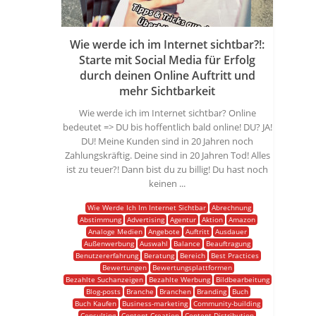
Wie werde ich im Internet sichtbar?!:
Starte mit Social Media für Erfolg
durch deinen Online Auftritt und
mehr Sichtbarkeit
Wie werde ich im Internet sichtbar? Online
bedeutet => DU bis hoffentlich bald online! DU? JA!
DU! Meine Kunden sind in 20 Jahren noch
Zahlungskräftig. Deine sind in 20 Jahren Tod! Alles
ist zu teuer?! Dann bist du zu billig! Du hast noch
keinen ...
Wie Werde Ich Im Internet Sichtbar
Abrechnung
Abstimmung
Advertising
Agentur
Aktion
Amazon
Analoge Medien
Angebote
Auftritt
Ausdauer
Außenwerbung
Auswahl
Balance
Beauftragung
Benutzererfahrung
Beratung
Bereich
Best Practices
Bewertungen
Bewertungsplattformen
Bezahlte Suchanzeigen
Bezahlte Werbung
Bildbearbeitung
Blog-posts
Branche
Branchen
Branding
Buch
Buch Kaufen
Business-marketing
Community-building
Consulting
Content Creation
Content Distribution