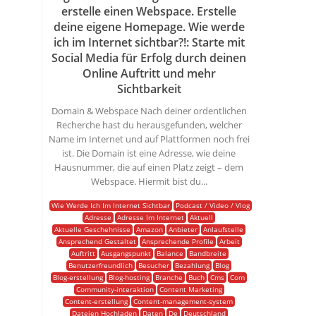
erstelle einen Webspace. Erstelle
deine eigene Homepage. Wie werde
ich im Internet sichtbar?!: Starte mit
Social Media für Erfolg durch deinen
Online Auftritt und mehr
Sichtbarkeit
Domain & Webspace Nach deiner ordentlichen
Recherche hast du herausgefunden, welcher
Name im Internet und auf Plattformen noch frei
ist. Die Domain ist eine Adresse, wie deine
Hausnummer, die auf einen Platz zeigt – dem
Webspace. Hiermit bist du...
Wie Werde Ich Im Internet Sichtbar
Podcast / Video / Vlog
Adresse
Adresse Im Internet
Aktuell
Aktuelle Geschehnisse
Amazon
Anbieter
Anlaufstelle
Ansprechend Gestaltet
Ansprechende Profile
Arbeit
Auftritt
Ausgangspunkt
Balance
Bandbreite
Benutzerfreundlich
Besucher
Bezahlung
Blog
Blog-erstellung
Blog-hosting
Branche
Buch
Cms
Com
Community-interaktion
Content Marketing
Content-erstellung
Content-management-system
Dateien Hochladen
Daten
De
Deutschland