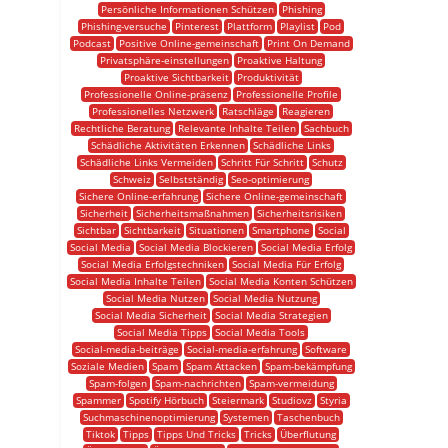
Persönliche Informationen Schützen
Phishing
Phishing-versuche
Pinterest
Plattform
Playlist
Pod
Podcast
Positive Online-gemeinschaft
Print On Demand
Privatsphäre-einstellungen
Proaktive Haltung
Proaktive Sichtbarkeit
Produktivität
Professionelle Online-präsenz
Professionelle Profile
Professionelles Netzwerk
Ratschläge
Reagieren
Rechtliche Beratung
Relevante Inhalte Teilen
Sachbuch
Schädliche Aktivitäten Erkennen
Schädliche Links
Schädliche Links Vermeiden
Schritt Für Schritt
Schutz
Schweiz
Selbstständig
Seo-optimierung
Sichere Online-erfahrung
Sichere Online-gemeinschaft
Sicherheit
Sicherheitsmaßnahmen
Sicherheitsrisiken
Sichtbar
Sichtbarkeit
Situationen
Smartphone
Social
Social Media
Social Media Blockieren
Social Media Erfolg
Social Media Erfolgstechniken
Social Media Für Erfolg
Social Media Inhalte Teilen
Social Media Konten Schützen
Social Media Nutzen
Social Media Nutzung
Social Media Sicherheit
Social Media Strategien
Social Media Tipps
Social Media Tools
Social-media-beiträge
Social-media-erfahrung
Software
Soziale Medien
Spam
Spam Attacken
Spam-bekämpfung
Spam-folgen
Spam-nachrichten
Spam-vermeidung
Spammer
Spotify Hörbuch
Steiermark
Studiovz
Styria
Suchmaschinenoptimierung
Systemen
Taschenbuch
Tiktok
Tipps
Tipps Und Tricks
Tricks
Überflutung