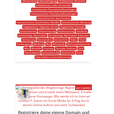
Überprüfung
Überwältigung
Unbekannte Absender
Unbekannte Links Vermeiden
Unerwartete Freundschaftsanfragen
Unerwünschte Freundschaftsanfragen
Unerwünschte Nachrichten
Unerwünschte Nachrichten Melden
Unerwünschte Werbung
Ungebetener Digitaler Sturm
Ungewollter Kontakt
Unternehmer
Unterstützung
Verbesserung
Verdacht
Verdächtige Aktivitäten
Verdächtige Aktivitäten Erkennen
Vernetzung
Verständnis
Verzeichnis
Video
Viren
Vorbeugung
Werbung
Wie
Wirtschaft
Wirtschaftskammer
Wko
Worklife
Youtube
Youtube Podcast
Zahl
Zeitaufwand
Zeitaufwendig
Zeitverlust
Ziele
Zwei-faktor-authentifizierung
vor 2 Jahren
Registriere deine eigene Domain und