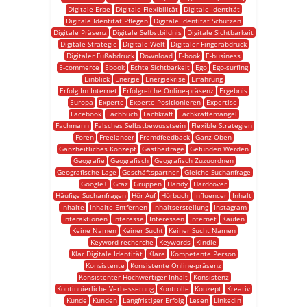
Digitale Erbe
Digitale Flexibilität
Digitale Identität
Digitale Identität Pflegen
Digitale Identität Schützen
Digitale Präsenz
Digitale Selbstbildnis
Digitale Sichtbarkeit
Digitale Strategie
Digitale Welt
Digitaler Fingerabdruck
Digitaler Fußabdruck
Download
E-book
E-business
E-commerce
Ebook
Echte Sichtbarkeit
Ego
Ego-surfing
Einblick
Energie
Energiekrise
Erfahrung
Erfolg Im Internet
Erfolgreiche Online-präsenz
Ergebnis
Europa
Experte
Experte Positionieren
Expertise
Facebook
Fachbuch
Fachkraft
Fachkräftemangel
Fachmann
Falsches Selbstbewusstsein
Flexible Strategien
Foren
Freelancer
Fremdfeedback
Ganz Oben
Ganzheitliches Konzept
Gastbeiträge
Gefunden Werden
Geografie
Geografisch
Geografisch Zuzuordnen
Geografische Lage
Geschäftspartner
Gleiche Suchanfrage
Google+
Graz
Gruppen
Handy
Hardcover
Häufige Suchanfragen
Hör Auf
Hörbuch
Influencer
Inhalt
Inhalte
Inhalte Entfernen
Inhaltserstellung
Instagram
Interaktionen
Interesse
Interessen
Internet
Kaufen
Keine Namen
Keiner Sucht
Keiner Sucht Namen
Keyword-recherche
Keywords
Kindle
Klar Digitale Identität
Klare
Kompetente Person
Konsistente
Konsistente Online-präsenz
Konsistenter Hochwertiger Inhalt
Konsistenz
Kontinuierliche Verbesserung
Kontrolle
Konzept
Kreativ
Kunde
Kunden
Langfristiger Erfolg
Lesen
Linkedin