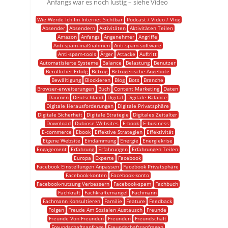
Anfangs war es noch lustig – siehe Video
Wie Werde Ich Im Internet Sichtbar
Podcast / Video / Vlog
Absender
Absendern
Aktivitäten
Aktivitäten Teilen
Amazon
Anfangs
Angenehmer
Angriffe
Anti-spam-maßnahmen
Anti-spam-software
Anti-spam-tools
Ärger
Attacke
Auftritt
Automatisierte Systeme
Balance
Belastung
Benutzer
Beruflicher Erfolg
Betrug
Betrügerische Angebote
Bewältigung
Blockieren
Blog
Bots
Branche
Browser-erweiterungen
Buch
Content Marketing
Daten
Daumen
Deutschland
Digital
Digitale Balance
Digitale Herausforderungen
Digitale Privatsphäre
Digitale Sicherheit
Digitale Strategie
Digitales Zeitalter
Download
Dubiose Websites
E-book
E-business
E-commerce
Ebook
Effektive Strategien
Effektivität
Eigene Website
Eindämmung
Energie
Energiekrise
Engagement
Erfahrung
Erfahrungen
Erfahrungen Teilen
Europa
Experte
Facebook
Facebook Einstellungen Anpassen
Facebook Privatsphäre
Facebook-konten
Facebook-konto
Facebook-nutzung Verbessern
Facebook-spam
Fachbuch
Fachkraft
Fachkräftemangel
Fachmann
Fachmann Konsultieren
Familie
Feature
Feedback
Folgen
Freude Am Sozialen Austausch
Freunde
Freunde Von Freunden
Freunden
Freundschaft
Freundschaftsanfrage
Freundschaftsanfragen