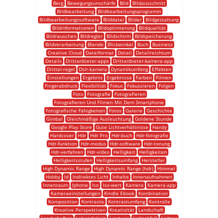
Berg
Bewegungsunschärfe
Bild
Bildausschnitt
Bildbearbeitung
Bildbearbeitungsprogramm
Bildbearbeitungssoftware
Bilddatei
Bilder
Bildgestaltung
Bildinformationen
Bildoptimierung
Bildqualität
Bildrauschen
Bildregler
Bildschirm
Bildspeicherung
Bildverarbeitung
Blende
Blickwinkel
Buch
Business
Creative Cloud
Dateiformat
Detail
Detailreichtum
Details
Drittanbieter-apps
Drittanbieter-kamera-app
Drittel-regel
Dslr-kamera
Dynamikumfang
Effekten
Einstellungen
Ergebnis
Ergebnisse
Farben
Filmen
Fingerabdruck
Flexibilität
Fokus
Fokussieren
Folgen
Foto
Fotografie
Fotografieren
Fotografieren Und Filmen Mit Dem Smartphone
Fotografische Fähigkeiten
Fotos
Galerie
Geschichte
Gimbal
Gleichmäßige Ausleuchtung
Goldene Stunde
Google Play Store
Gute Lichtverhältnisse
Handy
Hardcover
Hdr
Hdr Pro
Hdr-buch
Hdr-fotografie
Hdr-funktion
Hdr-modus
Hdr-software
Hdr-tonung
Hdr-verfahren
Hdr-video
Helligkeit
Helligkeiten
Helligkeitsstufen
Helligkeitsumfang
Hersteller
High Dynamic Range
High Dynamic Range (hdr)
Himmel
Hobby
Id
Indirektes Licht
Inhalte
Innenaufnahmen
Innenraum
Iphone
Iso
Iso-wert
Kamera
Kamera-app
Kameraeinstellungen
Kindle Ebook
Kombination
Komposition
Kontraste
Kontrastumfang
Kontrolle
Kreative Perspektiven
Kreativität
Landschaft