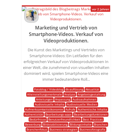
vor 2 Jahren
Marketing und Vertrieb von
Smartphone-Videos. Verkauf von
Videoproduktionen.
Die Kunst des Marketings und Vertriebs von
Smartphone-Videos: Ein Leitfaden für den
erfolgreichen Verkauf von Videoproduktionen In
einer Welt, die zunehmend von visuellen Inhalten
dominiert wird, spielen Smartphone-Videos eine
immer bedeutendere Roll...
Fotoblog / Videoblog
4k-auflösung
Aktualität
Alleinstellungsmerkmale
Analyse
Angebotsgestaltung
Anleitungen
Anpassung
Audioaufnahmen
Audiovisuelle Inhalte
Audiovisuelle Medien
Aufmerksamkeitsökonomie
Aufrufe
Authentische Inhalte
Authentizität
Bearbeitungs-apps
Bearbeitungsfunktionen
Bedürfnisse
Benutzerfreundlichkeit
Best Practices
Bewerbung
Bildstabilisierung
Bildungsinhalte
Branchen
Branchenfokus
Business-strategien
Businessfotografie