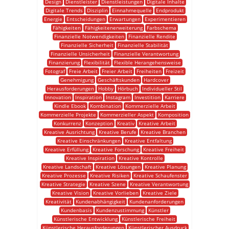
Design
Dienstleister
Dienstleistungen
Digitale Inhalte
Digitale Trends
Disziplin
Einnahmequelle
Endprodukt
Energie
Entscheidungen
Erwartungen
Experimentieren
Fähigkeiten
Fähigkeitenerweiterung
Farbschema
Finanzielle Notwendigkeiten
Finanzielle Rendite
Finanzielle Sicherheit
Finanzielle Stabilität
Finanzielle Unsicherheit
Finanzielle Verantwortung
Finanzierung
Flexibilität
Flexible Herangehensweise
Fotograf
Freie Arbeit
Freier Arbeit
Freiheiten
Freizeit
Genehmigung
Geschäftskunden
Hardcover
Herausforderungen
Hobby
Hörbuch
Individueller Stil
Innovation
Inspiration
Instagram
Investition
Karriere
Kindle Ebook
Kombination
Kommerzielle Arbeit
Kommerzielle Projekte
Kommerzieller Aspekt
Komposition
Konkurrenz
Konzeption
Kreativ
Kreative Arbeit
Kreative Ausrichtung
Kreative Berufe
Kreative Branchen
Kreative Einschränkungen
Kreative Entfaltung
Kreative Erfüllung
Kreative Forschung
Kreative Freiheit
Kreative Inspiration
Kreative Kontrolle
Kreative Landschaft
Kreative Lösungen
Kreative Planung
Kreative Prozesse
Kreative Risiken
Kreative Schaufenster
Kreative Strategie
Kreative Szene
Kreative Verantwortung
Kreative Vision
Kreative Vorlieben
Kreative Ziele
Kreativität
Kundenabhängigkeit
Kundenanforderungen
Kundenbasis
Kundenzustimmung
Künstler
Künstlerische Entwicklung
Künstlerische Freiheit
Künstlerische Herausforderungen
Künstlerischer Ausdruck