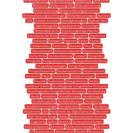
Bildkomposition
Bildprozessoren
Bildqualität
Bildschirm
Bildsensor
Bildsensorgröße
Bildstabilisierung
Bildverarbeitung
Bildverarbeitungsprozessor
Bildverarbeitungstechnologie
Bildverbesserungen
Business
Cafe
Content Creation
Detailgenauigkeit
Digitale Welt
Digitalfotografie
Digitalkamera
Drittelregel
Dynamikbereiche
Einstellungsmöglichkeiten
Entscheidende Rolle
Erfahrung
Ergebnis
Ergebnisse
Evolution
Fähigkeit
Faktoren
Fällen
Farben
Farbkorrektur
Farbtreue
Features
Filter
Fokus
Fokussiermodi
Fokussieroptionen
Fokussierung
Fortschritte
Fotobearbeitung
Fotograf
Fotografen
Fotografie
Fotografieausrüstung
Fotografieentwicklung
Fotografiegrundlagen
Fotografieprinzipien
Fotografiequalität
Fotokomposition
Fotokreativität
Fotokunst
Fotos
Fototechnik
Fototechnologie
Freizeit
Freunde
Funktionen
Gelegenheiten
Geräts
Goldener Schnitt
Grundlegende Fotografische Prinzipien
Grundlegenden Fotografischen Konzepte
Handhabung
Handy
Handyfoto
Handyfotoapps
Handyfotograf
Handyfotografie
Handyfotokamera
Handyfotos
Handyfototechnologie
Handykamera
Handys
Hardware
Hauptmotiv
Hdr
Herkömmliche Digitalkameras
Hersteller
High Dynamic Range
Hobby
Hochentwickelte Kamera
Insgesamt
Kaffee
Kamera
Kameraeinstellungen
Kameraobjektive
Kameras
Kameratechnologie
Kenntnis
Ki
Kombination
Komposition
Können
Kontraste