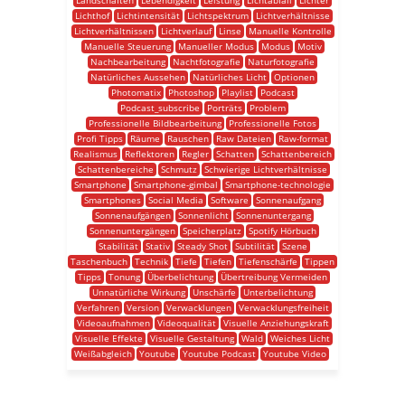
Landschaften
Lebendigkeit
Leistung
Lichtabfall
Lichter
Lichthof
Lichtintensität
Lichtspektrum
Lichtverhältnisse
Lichtverhältnissen
Lichtverlauf
Linse
Manuelle Kontrolle
Manuelle Steuerung
Manueller Modus
Modus
Motiv
Nachbearbeitung
Nachtfotografie
Naturfotografie
Natürliches Aussehen
Natürliches Licht
Optionen
Photomatix
Photoshop
Playlist
Podcast
Podcast_subscribe
Porträts
Problem
Professionelle Bildbearbeitung
Professionelle Fotos
Profi Tipps
Räume
Rauschen
Raw Dateien
Raw-format
Realismus
Reflektoren
Regler
Schatten
Schattenbereich
Schattenbereiche
Schmutz
Schwierige Lichtverhältnisse
Smartphone
Smartphone-gimbal
Smartphone-technologie
Smartphones
Social Media
Software
Sonnenaufgang
Sonnenaufgängen
Sonnenlicht
Sonnenuntergang
Sonnenuntergängen
Speicherplatz
Spotify Hörbuch
Stabilität
Stativ
Steady Shot
Subtilität
Szene
Taschenbuch
Technik
Tiefe
Tiefen
Tiefenschärfe
Tippen
Tipps
Tonung
Überbelichtung
Übertreibung Vermeiden
Unnatürliche Wirkung
Unschärfe
Unterbelichtung
Verfahren
Version
Verwacklungen
Verwacklungsfreiheit
Videoaufnahmen
Videoqualität
Visuelle Anziehungskraft
Visuelle Effekte
Visuelle Gestaltung
Wald
Weiches Licht
Weißabgleich
Youtube
Youtube Podcast
Youtube Video