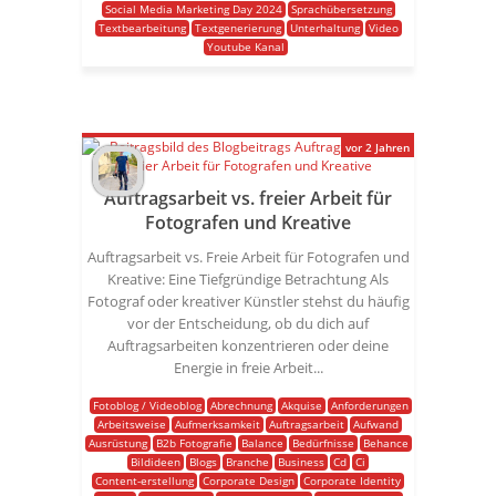
Social Media Marketing Day 2024
Sprachübersetzung
Textbearbeitung
Textgenerierung
Unterhaltung
Video
Youtube Kanal
vor 2 Jahren
Auftragsarbeit vs. freier Arbeit für
Fotografen und Kreative
Auftragsarbeit vs. Freie Arbeit für Fotografen und
Kreative: Eine Tiefgründige Betrachtung Als
Fotograf oder kreativer Künstler stehst du häufig
vor der Entscheidung, ob du dich auf
Auftragsarbeiten konzentrieren oder deine
Energie in freie Arbeit...
Fotoblog / Videoblog
Abrechnung
Akquise
Anforderungen
Arbeitsweise
Aufmerksamkeit
Auftragsarbeit
Aufwand
Ausrüstung
B2b Fotografie
Balance
Bedürfnisse
Behance
Bildideen
Blogs
Branche
Business
Cd
Ci
Content-erstellung
Corporate Design
Corporate Identity