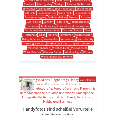
Shadows
Side Lighting
Sidelight
Silberne Reflektoren
Silhouetten
Silhouettes
Silver Reflectors
Social Media
Soft Light
Sonnenaufgang
Sonnenlicht
Sonnenstand
Sonnenuntergang
Soziale Medien
Struktur
Stunden
Sun Position
Sunlight
Tageslicht
Tageszeitpunkt
Techniken
Techniques
Technological Innovations
Technologische Innovationen
Texture
Thema
Tiefe
Tiefgründig
Tipps
Training
Türrahmen
Ungezwungen
Using Reflectors
Verständnis
Verwendung
Vielschichtig
Warm Light Source
Wärme
Warme Lichtquelle
Warmth
Waschbärenaugen
Weiches Licht
Weißabgleich
White Balance
Window Frames
Window Light
Wissen
Wolkenbedeckter Himmel
vor 2 Jahren
Handyfotos sind scheiße! Vorurteile
und Vorteile der