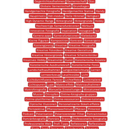
Gegenlichtaufnahmen
Gemeinschaft
Glas
Globale Gemeinschaft
Grundlagen
Handgemachte Fotografie
Handgemachte Stative
Handy
Hauptmotiv
Hdr-modus
Helle Himmel
Helligkeit
High Dynamic Range
Hintergrund
Hintergründe
Hobby
Hochwertige Kamerafunktionen
Hörbuch
Innovative Fotografie
Inspiration
Instagram
Iso
Kamera-apps
Kamerafunktionen
Klebeband
Kleine Figuren
Komposition
Kontrast
Konvergenz
Kostengünstig
Kreative
Kreative Fotografie
Kreative Fotoideen
Kreative Gestaltung
Kreative Hintergründe
Kreative Schattenbilder
Kreatives Hobby
Kreativität
Kunst
Künstlerische Aspekte
Künstlerische Ausdruckskraft
Künstlerische Fotos
Landschaftsaufnahmen
Langzeitbelichtung
Lernen
Lernwerkzeug
Leuchtstäbe
Licht
Lichtdurchflutete Fenster
Lichteffekte
Lichtmalerei
Lichtspuren
Lupe
Makro-effekt
Makroaufnahmen
Makrofotografie
Manuelle Einstellungen
Miniaturwelten
Muster
Öltropfen
Online-fotografie-gruppen
Online-plattformen
Online-ressourcen
Online-tutorials
Optische Illusionen
Personalisierte Bokeh-effekte
Perspektive
Pflanzenwachstum
Pfützen
Pinterest
Podcast
Polarisation
Polarisierender Filter
Portraitmodus
Porträtfotografie
Porträts
Praxis
Professionelle Fotografie
Professionelle Welt
Profi Tipps
Reflektoren
Reflexionen
Rinde
Sand
Sättigung
Schärfentiefe
Schatten