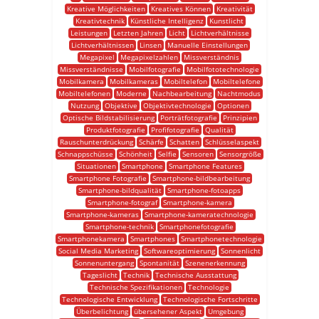
Kreative Möglichkeiten
Kreatives Können
Kreativität
Kreativtechnik
Künstliche Intelligenz
Kunstlicht
Leistungen
Letzten Jahren
Licht
Lichtverhältnisse
Lichtverhältnissen
Linsen
Manuelle Einstellungen
Megapixel
Megapixelzahlen
Missverständnis
Missverständnisse
Mobilfotografie
Mobilfototechnologie
Mobilkamera
Mobilkameras
Mobiltelefon
Mobiltelefone
Mobiltelefonen
Moderne
Nachbearbeitung
Nachtmodus
Nutzung
Objektive
Objektivtechnologie
Optionen
Optische Bildstabilisierung
Porträtfotografie
Prinzipien
Produktfotografie
Profifotografie
Qualität
Rauschunterdrückung
Schärfe
Schatten
Schlüsselaspekt
Schnappschüsse
Schönheit
Selfie
Sensoren
Sensorgröße
Situationen
Smartphone
Smartphone Features
Smartphone Fotografie
Smartphone-bildbearbeitung
Smartphone-bildqualität
Smartphone-fotoapps
Smartphone-fotograf
Smartphone-kamera
Smartphone-kameras
Smartphone-kameratechnologie
Smartphone-technik
Smartphonefotografie
Smartphonekamera
Smartphones
Smartphonetechnologie
Social Media Marketing
Softwareoptimierung
Sonnenlicht
Sonnenuntergang
Spontanität
Szenenerkennung
Tageslicht
Technik
Technische Ausstattung
Technische Spezifikationen
Technologie
Technologische Entwicklung
Technologische Fortschritte
Überbelichtung
übersehener Aspekt
Umgebung