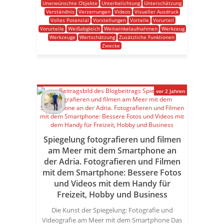
Unerwünschte Objekte
Unterbelichtung
Unterschätzung
Verständnis
Verzerrungen
Videos
Visueller Ausdruck
Volles Potenzial
Vorstellungen
Vorteile
Vorurteil
Vorurteile
Weißabgleich
Weitwinkelaufnahmen
Werkzeug
Werkzeuge
Wertschätzung
Zusätzliche Funktionen
Zwecke
vor 2 Jahren
Spiegelung fotografieren und filmen
am Meer mit dem Smartphone an
der Adria. Fotografieren und Filmen
mit dem Smartphone: Bessere Fotos
und Videos mit dem Handy für
Freizeit, Hobby und Business
Die Kunst der Spiegelung: Fotografie und
Videografie am Meer mit dem Smartphone Das