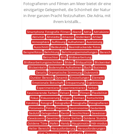
Fotografieren und Filmen am Meer bietet dir eine
einzigartige Gelegenheit, die Schönheit der Natur
in ihrer ganzen Pracht festzuhalten. Die Adria, mit
ihrem kristallk...
Smartphone Fotografie Filmen
Abend
Adria
Adriaküste
Aktivität
Altstädte
Amazon
Andenken
Artikel
Atmosphäre
Auflösung
Aufnahmen
Ausrüstung
Ausschnitt
Bedeutung
Beeindruckende Fotos
Beispielfotos
Belichtung
Belichtungseinstellungen
Bereich
Betrachter
Bild
Bildbearbeitung
Bildbearbeitungstechniken
Bilder
Bildqualität
Blickwinkel
Blickwinkeln
Bodennahe Aufnahmen
Buch
Business
Details
Dramatische Stimmung
Dubrovnik
Dunkler Bereich
Dynamik
Einstellungen
Element
Emotionale Botschaft
Entspannung
Ergebnisse
Experimentiere
Experimentieren
Farben
Faszinierende Farben
Felsen
Film
Filmen
Flexibilität
Fokus
Fokussierung
Folgen
Formen
Fortschritte
Fotoblog
Fotograf
Fotografen
Fotografie
Fotografieren
Fotomotiv
Fotos
Freizeit
Gastronomie
Gedanken
Geduld
Gelegenheit
Gerät
Geschichten
Gewässer
Gewässern
Gewitter
Glatte Stellen
Goldene Stunde
Goldene Töne
Hafen
Handy
Hauptmotiv
Hdr-modus
Heller Bereich
Herausforderung
Herausforderungen
High Dynamic Range
Highlight
Himmel