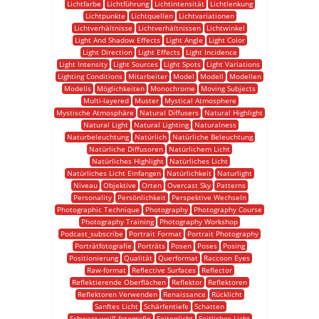
Lichtfarbe
Lichtführung
Lichtintensität
Lichtlenkung
Lichtpunkte
Lichtquellen
Lichtvariationen
Lichtverhältnisse
Lichtverhältnissen
Lichtwinkel
Light And Shadow Effects
Light Angle
Light Color
Light Direction
Light Effects
Light Incidence
Light Intensity
Light Sources
Light Spots
Light Variations
Lighting Conditions
Mitarbeiter
Model
Modell
Modellen
Modells
Möglichkeiten
Monochrome
Moving Subjects
Multi-layered
Muster
Mystical Atmosphere
Mystische Atmosphäre
Natural Diffusers
Natural Highlight
Natural Light
Natural Lighting
Naturalness
Naturbeleuchtung
Natürlich
Natürliche Beleuchtung
Natürliche Diffusoren
Natürlichem Licht
Natürliches Highlight
Natürliches Licht
Natürliches Licht Einfangen
Natürlichkeit
Naturlight
Niveau
Objektive
Orten
Overcast Sky
Patterns
Personality
Persönlichkeit
Perspektive Wechseln
Photographic Technique
Photography
Photography Course
Photography Training
Photography Workshop
Podcast_subscribe
Portrait Format
Portrait Photography
Porträtfotografie
Porträts
Posen
Poses
Posing
Positionierung
Qualität
Querformat
Raccoon Eyes
Raw-format
Reflective Surfaces
Reflector
Reflektierende Oberflächen
Reflektor
Reflektoren
Reflektoren Verwenden
Renaissance
Rücklicht
Sanftes Licht
Schärfentiefe
Schatten
Schwarz-weiß-fotografie
Seitenlicht
Seitliches Licht