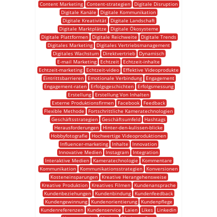
Content Marketing
Content-strategien
Digitale Disruption
Digitale Kanäle
Digitale Kommunikation
Digitale Kreativität
Digitale Landschaft
Digitale Marktplätze
Digitale Ökosysteme
Digitale Plattformen
Digitale Reichweite
Digitale Trends
Digitales Marketing
Digitales Vertriebsmanagement
Digitales Wachstum
Direktvertrieb
Dynamisch
E-mail Marketing
Echtzeit
Echtzeit-inhalte
Echtzeit-marketing
Echtzeit-video
Effektive Videoprodukte
Eintrittsbarrieren
Emotionale Verbindung
Engagement
Engagement-raten
Erfolgsgeschichten
Erfolgsmessung
Erstellung
Erstellung Von Inhalten
Externe Produktionsfirmen
Facebook
Feedback
Flexible Methode
Fortschrittliche Kameratechnologien
Geschäftsstrategien
Geschäftsumfeld
Hashtags
Herausforderungen
Hinter-den-kulissen-blicke
Hobbyfotografie
Hochwertige Videoproduktionen
Influencer-marketing
Inhalte
Innovation
Innovative Medien
Instagram
Integration
Interaktive Medien
Kameratechnologie
Kommentare
Kommunikation
Kommunikationsstrategien
Konversionen
Kosteneinsparungen
Kreative Herangehensweise
Kreative Produktion
Kreatives Filmen
Kundenansprache
Kundenbeziehungen
Kundenbindung
Kundenfeedback
Kundengewinnung
Kundenorientierung
Kundenpflege
Kundenreferenzen
Kundenservice
Laien
Likes
Linkedin