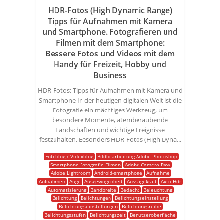
HDR-Fotos (High Dynamic Range)
Tipps für Aufnahmen mit Kamera
und Smartphone. Fotografieren und
Filmen mit dem Smartphone:
Bessere Fotos und Videos mit dem
Handy für Freizeit, Hobby und
Business
HDR-Fotos: Tipps für Aufnahmen mit Kamera und
Smartphone In der heutigen digitalen Welt ist die
Fotografie ein mächtiges Werkzeug, um
besondere Momente, atemberaubende
Landschaften und wichtige Ereignisse
festzuhalten. Besonders HDR-Fotos (High Dyna...
Fotoblog / Videoblog
Bildbearbeitung Adobe Photoshop
Smartphone Fotografie Filmen
Adobe Camera Raw
Adobe Lightroom
Android-smartphone
Aufnahme
Aufnahmen
Auge
Ausgewogenheit
Aussagekraft
Auto Hdr
Automatisierung
Bandbreite
Bedacht
Beleuchtung
Belichtung
Belichtungen
Belichtungseinstellung
Belichtungseinstellungen
Belichtungsreihe
Belichtungsstufen
Belichtungszeit
Benutzeroberfläche