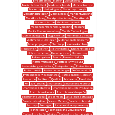
Live-streaming
Marken
Markenaufbau
Markenbekanntheit
Markenreichweite
Markenstrategie
Marketing
Marketing-mix
Marketingstrategie
Marketingstrategien
Marktdynamik
Marktentwicklung
Marktforschung
Marktpositionierung
Markttrends
Marktwachstum
Medientechnologie
Medienübergreifendes Marketing
Messung
Mobile Content-erstellung
Mobile Technologien
Mobile Videografie
Möglichkeiten
Multimediale Inhalte
Multimediale Strategien
Multinationale Konzerne
Mundpropaganda
Nachfrage
Netzwerkaufbau
Netzwerken
Nischen
Nischenmärkte
Nischenstrategien
Online-marketing
Online-präsenz
Optimierung
Paketangebote
Pakete
Partnerschaften
Plattformstrategie
Portfolio-entwicklung
Preis-leistungs-verhältnis
Preisgestaltung
Preisoptionen
Preisstrategie
Produktvorstellungen
Professionalität
Professionelle Videokameras
Professionelles Netzwerk
Promotion
Publikum
Qualität
Reichweite
Revolution
Roi
Seo
Shares
Smartphone
Smartphone Features
Smartphone Fotografie
Smartphone-basierte Produktion
Smartphone-kamera
Smartphone-videografie
Smartphone-videos
Social Media
Social-media-strategie
Soziale Interaktion
Soziale Medien
Soziale Netzwerke
Start-ups
Strategien
Suchmaschinenoptimierung
Technologien
Technologische Entwicklungen
Technologische Fähigkeiten
Technologische Innovation