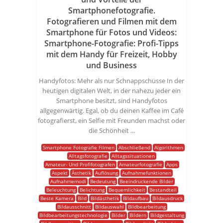
Smartphonefotografie.
Fotografieren und Filmen mit dem
Smartphone für Fotos und Videos:
Smartphone-Fotografie: Profi-Tipps
mit dem Handy für Freizeit, Hobby
und Business
Handyfotos: Mehr als nur Schnappschüsse In der
heutigen digitalen Welt, in der nahezu jeder ein
Smartphone besitzt, sind Handyfotos
allgegenwärtig. Egal, ob du deinen Kaffee im Café
fotografierst, ein Selfie mit Freunden machst oder
die Schönheit ...
Smartphone Fotografie Filmen
Abschließend
Algorithmen
Alltagsfotografie
Alltagssituationen
Amateur- Und Profifotografen
Amateurfotografie
Apps
Aspekt
Ästhetik
Auflösung
Aufnahmefunktionen
Aufnahmemodi
Bedeutung
Beeindruckende Bilder
Beleuchtung
Belichtung
Bequemlichkeit
Bestandteil
Beste Kamera
Bild
Bildästhetik
Bildaufbau
Bildausdruck
Bildausschnitt
Bildauswahl
Bildbearbeitung
Bildbearbeitungstechnologie
Bilder
Bildern
Bildgestaltung