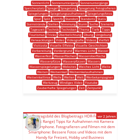
Sonnenlicht
Sonnenuntergang
Sonnenuntergänge
Speicherplatz
Spiegel
Spiegelung
Spiegelung Fotografieren
Spiegelungen
Spiegelungsaufnahmen
Spiegelungsfotos
Spiel
Split
Spotify
Standort
Standorts
Stativ
Steinstrände
Stellen
Stimmung
Sturm
Suche
Szenerie
Tageszeit
Technik
Techniken
Thema
Tiefe
Tipps
Tourismus
Tricks
Überbelichtung
Übung
Umgebung
Verwacklungen
Video
Videografie
Videos
Vielfalt
Visitizola
Visuelle Effekte
Visuelle Geschichten
Vorbereitung
Vordergrund
Warmes Licht
Wasser
Wasserfest
Wasserflächen
Wasseroberfläche
Wasserpfütze
Wasserpfützen
Wassers
Wasserspiegelungen
Websites
Weiches Licht
Weite
Weiten
Weitwinkel
Weitwinkelaufnahmen
Weitwinkellinse
Welle
Wellen
Welt
Werbekampagnen
Werkzeug
Windiges Video
Youtube
Zauberhafte Spiegelungen
Zeit
Zeitpunkt
vor 2 Jahren