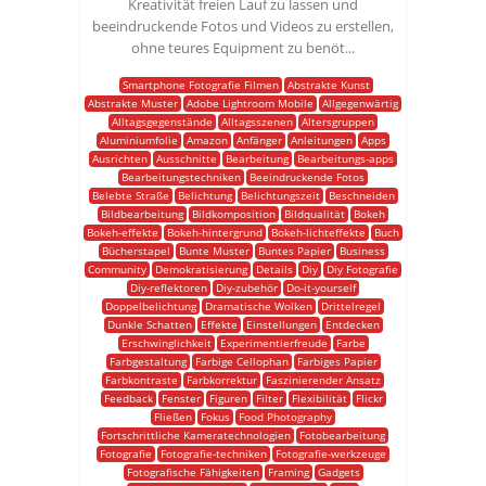
Kreativität freien Lauf zu lassen und
beeindruckende Fotos und Videos zu erstellen,
ohne teures Equipment zu benöt...
Smartphone Fotografie Filmen
Abstrakte Kunst
Abstrakte Muster
Adobe Lightroom Mobile
Allgegenwärtig
Alltagsgegenstände
Alltagsszenen
Altersgruppen
Aluminiumfolie
Amazon
Anfänger
Anleitungen
Apps
Ausrichten
Ausschnitte
Bearbeitung
Bearbeitungs-apps
Bearbeitungstechniken
Beeindruckende Fotos
Belebte Straße
Belichtung
Belichtungszeit
Beschneiden
Bildbearbeitung
Bildkomposition
Bildqualität
Bokeh
Bokeh-effekte
Bokeh-hintergrund
Bokeh-lichteffekte
Buch
Bücherstapel
Bunte Muster
Buntes Papier
Business
Community
Demokratisierung
Details
Diy
Diy Fotografie
Diy-reflektoren
Diy-zubehör
Do-it-yourself
Doppelbelichtung
Dramatische Wolken
Drittelregel
Dunkle Schatten
Effekte
Einstellungen
Entdecken
Erschwinglichkeit
Experimentierfreude
Farbe
Farbgestaltung
Farbige Cellophan
Farbiges Papier
Farbkontraste
Farbkorrektur
Faszinierender Ansatz
Feedback
Fenster
Figuren
Filter
Flexibilität
Flickr
Fließen
Fokus
Food Photography
Fortschrittliche Kameratechnologien
Fotobearbeitung
Fotografie
Fotografie-techniken
Fotografie-werkzeuge
Fotografische Fähigkeiten
Framing
Gadgets