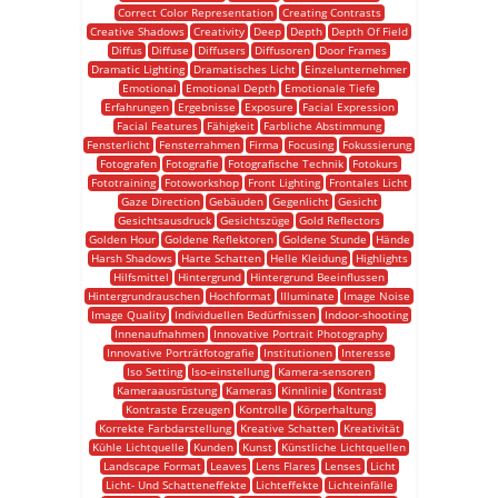
Correct Color Representation
Creating Contrasts
Creative Shadows
Creativity
Deep
Depth
Depth Of Field
Diffus
Diffuse
Diffusers
Diffusoren
Door Frames
Dramatic Lighting
Dramatisches Licht
Einzelunternehmer
Emotional
Emotional Depth
Emotionale Tiefe
Erfahrungen
Ergebnisse
Exposure
Facial Expression
Facial Features
Fähigkeit
Farbliche Abstimmung
Fensterlicht
Fensterrahmen
Firma
Focusing
Fokussierung
Fotografen
Fotografie
Fotografische Technik
Fotokurs
Fototraining
Fotoworkshop
Front Lighting
Frontales Licht
Gaze Direction
Gebäuden
Gegenlicht
Gesicht
Gesichtsausdruck
Gesichtszüge
Gold Reflectors
Golden Hour
Goldene Reflektoren
Goldene Stunde
Hände
Harsh Shadows
Harte Schatten
Helle Kleidung
Highlights
Hilfsmittel
Hintergrund
Hintergrund Beeinflussen
Hintergrundrauschen
Hochformat
Illuminate
Image Noise
Image Quality
Individuellen Bedürfnissen
Indoor-shooting
Innenaufnahmen
Innovative Portrait Photography
Innovative Porträtfotografie
Institutionen
Interesse
Iso Setting
Iso-einstellung
Kamera-sensoren
Kameraausrüstung
Kameras
Kinnlinie
Kontrast
Kontraste Erzeugen
Kontrolle
Körperhaltung
Korrekte Farbdarstellung
Kreative Schatten
Kreativität
Kühle Lichtquelle
Kunden
Kunst
Künstliche Lichtquellen
Landscape Format
Leaves
Lens Flares
Lenses
Licht
Licht- Und Schatteneffekte
Lichteffekte
Lichteinfälle