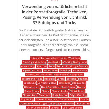
Verwendung von natürlichem Licht
in der Porträtfotografie: Techniken,
Posing, Verwendung von Licht inkl.
37 Fototipps und Tricks
Die Kunst der Porträtfotografie: Natürlichem Licht
Leben einhauchen Die Porträtfotografie ist eine
der vielseitigsten und ausdrucksstärksten Formen
der Fotografie, die es dir ermöglicht, die Essenz
einer Person einzufangen und sie in einem Bild z...
Fotokurs Fotoworkshop Training Workshop
Fotoblog / Videoblog
Aesthetics
Affecting Background
Anwendung
Aperture
Arme
Art
Artificial Light Sources
Aspekt
Ästhetik
Atmosphäre
Aufhellen
Ausleuchten
Ausrüstung
Authentic
Authentisch
Background
Background Noise
Backlight
Barock
Baroque
Bäumen
Belichtung
Bewegte Motive
Bewegung
Bildqualität
Bildrauschen
Black And White Photography
Blätter
Blaue Stunde
Blende
Blendenflecke
Blickrichtung
Blickwinkeln
Blue Hour
Body Posture
Bright Clothing
Brightening
Camera Equipment
Camera Sensors
Candid
Capturing Natural Light
Changing Perspective
Chiaroscuro
Color Coordination
Contrast
Cool Light Source