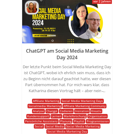
vor 2 Jahren
ChatGPT am Social Media Marketing
Day 2024
Der letzte Punkt beim Social Media Marketing Day
ist ChatGPT, wobei ich ehrlich sein muss, dass ich
zu Beginn nicht darauf geachtet hatte, wer diesen
Part übernommen hat. Für mich wars klar, dass
Katharina diesen Vortrag hält – aber nein ̵...
Affiliate Marketing
Social Media Marketing Days
Socialmedia Marketing
Affiliate Marketing Communiy
Analyse
Chatgpt
Codieren
Insiration
Kreativ
Kundensupport
Lernen
Marktforschung
Organisation
Persönliche Asssistenz
Planung
Playlist
Programmieren
Social
Social Media
Social Media Marketing
Social Media Marketing Day