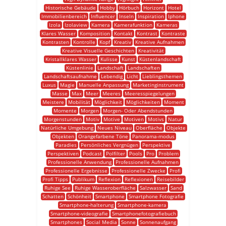
Historische Gebäude
Hobby
Hörbuch
Horizont
Hotel
Immobilienbereich
Influencer
Inseln
Inspiration
Iphone
Izola
Izolaview
Kamera
Kamerafunktion
Kameras
Klares Wasser
Komposition
Kontakt
Kontrast
Kontraste
Kontrasten
Kontrolle
Kopf
Kreativ
Kreative Aufnahmen
Kreative Visuelle Geschichten
Kreativität
Kristallklares Wasser
Kulisse
Kunst
Küstenlandschaft
Küstenlinie
Landschaft
Landschaften
Landschaftsaufnahme
Lebendig
Licht
Lieblingsthemen
Luxus
Magie
Manuelle Anpassung
Marketinginstrument
Masse
Max
Meer
Meeres
Meeresspiegelungen
Meistere
Mobilität
Möglichkeit
Möglichkeiten
Moment
Momente
Morgen
Morgen- Oder Abendstunden
Morgenstunden
Motiv
Motive
Motiven
Motivs
Natur
Natürliche Umgebung
Neues Niveau
Oberfläche
Objekte
Objekten
Orangefarbene Töne
Panorama-modus
Paradies
Persönliches Vergnügen
Perspektive
Perspektiven
Podcast
Polfilter
Pools
Pro
Problem
Professionelle Anwendung
Professionelle Aufnahmen
Professionelle Ergebnisse
Professionelle Zwecke
Profi
Profi Tipps
Publikum
Reflexion
Reflexionen
Reisebilder
Ruhige See
Ruhige Wasseroberfläche
Salzwasser
Sand
Schatten
Schönheit
Smartphone
Smartphone Fotografie
Smartphone-halterung
Smartphone-kamera
Smartphone-videografie
Smartphonefotografiebuch
Smartphones
Social Media
Sonne
Sonnenaufgang