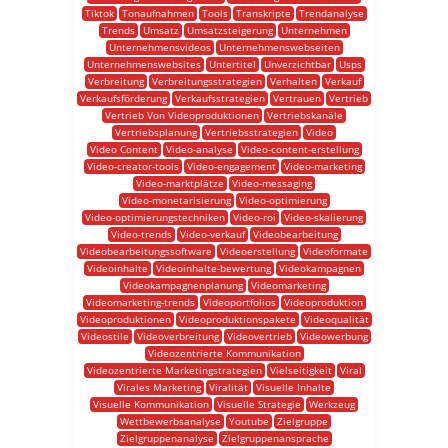
Tiktok
Tonaufnahmen
Tools
Transkripte
Trendanalyse
Trends
Umsatz
Umsatzsteigerung
Unternehmen
Unternehmensvideos
Unternehmenswebseiten
Unternehmenswebsites
Untertitel
Unverzichtbar
Usps
Verbreitung
Verbreitungsstrategien
Verhalten
Verkauf
Verkaufsförderung
Verkaufsstrategien
Vertrauen
Vertrieb
Vertrieb Von Videoproduktionen
Vertriebskanäle
Vertriebsplanung
Vertriebsstrategien
Video
Video Content
Video-analyse
Video-content-erstellung
Video-creator-tools
Video-engagement
Video-marketing
Video-marktplätze
Video-messaging
Video-monetarisierung
Video-optimierung
Video-optimierungstechniken
Video-roi
Video-skalierung
Video-trends
Video-verkauf
Videobearbeitung
Videobearbeitungssoftware
Videoerstellung
Videoformate
Videoinhalte
Videoinhalte-bewertung
Videokampagnen
Videokampagnenplanung
Videomarketing
Videomarketing-trends
Videoportfolios
Videoproduktion
Videoproduktionen
Videoproduktionspakete
Videoqualität
Videostile
Videoverbreitung
Videovertrieb
Videowerbung
Videozentrierte Kommunikation
Videozentrierte Marketingstrategien
Vielseitigkeit
Viral
Virales Marketing
Viralität
Visuelle Inhalte
Visuelle Kommunikation
Visuelle Strategie
Werkzeug
Wettbewerbsanalyse
Youtube
Zielgruppe
Zielgruppenanalyse
Zielgruppenansprache