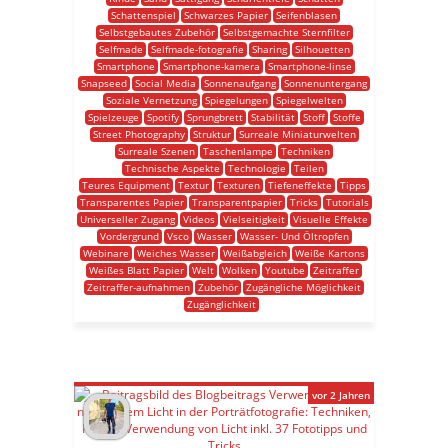
Schattenspiel
Schwarzes Papier
Seifenblasen
Selbstgebautes Zubehör
Selbstgemachte Sternfilter
Selfmade
Selfmade-fotografie
Sharing
Silhouetten
Smartphone
Smartphone-kamera
Smartphone-linse
Snapseed
Social Media
Sonnenaufgang
Sonnenuntergang
Soziale Vernetzung
Spiegelungen
Spiegelwelten
Spielzeuge
Spotify
Sprungbrett
Stabilität
Stoff
Stoffe
Street Photography
Struktur
Surreale Miniaturwelten
Surreale Szenen
Taschenlampe
Techniken
Technische Aspekte
Technologie
Teilen
Teures Equipment
Textur
Texturen
Tiefeneffekte
Tipps
Transparentes Papier
Transparentpapier
Tricks
Tutorials
Universeller Zugang
Videos
Vielseitigkeit
Visuelle Effekte
Vordergrund
Vsco
Wasser
Wasser- Und Öltropfen
Webinare
Weiches Wasser
Weißabgleich
Weiße Kartons
Weißes Blatt Papier
Welt
Wolken
Youtube
Zeitraffer
Zeitraffer-aufnahmen
Zubehör
Zugängliche Möglichkeit
Zugänglichkeit
vor 2 Jahren