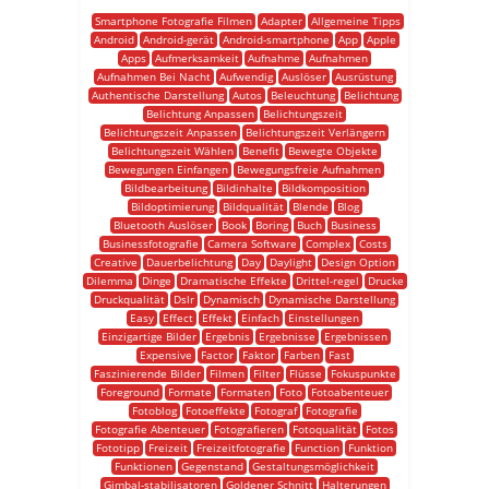
Smartphone Fotografie Filmen
Adapter
Allgemeine Tipps
Android
Android-gerät
Android-smartphone
App
Apple
Apps
Aufmerksamkeit
Aufnahme
Aufnahmen
Aufnahmen Bei Nacht
Aufwendig
Auslöser
Ausrüstung
Authentische Darstellung
Autos
Beleuchtung
Belichtung
Belichtung Anpassen
Belichtungszeit
Belichtungszeit Anpassen
Belichtungszeit Verlängern
Belichtungszeit Wählen
Benefit
Bewegte Objekte
Bewegungen Einfangen
Bewegungsfreie Aufnahmen
Bildbearbeitung
Bildinhalte
Bildkomposition
Bildoptimierung
Bildqualität
Blende
Blog
Bluetooth Auslöser
Book
Boring
Buch
Business
Businessfotografie
Camera Software
Complex
Costs
Creative
Dauerbelichtung
Day
Daylight
Design Option
Dilemma
Dinge
Dramatische Effekte
Drittel-regel
Drucke
Druckqualität
Dslr
Dynamisch
Dynamische Darstellung
Easy
Effect
Effekt
Einfach
Einstellungen
Einzigartige Bilder
Ergebnis
Ergebnisse
Ergebnissen
Expensive
Factor
Faktor
Farben
Fast
Faszinierende Bilder
Filmen
Filter
Flüsse
Fokuspunkte
Foreground
Formate
Formaten
Foto
Fotoabenteuer
Fotoblog
Fotoeffekte
Fotograf
Fotografie
Fotografie Abenteuer
Fotografieren
Fotoqualität
Fotos
Fototipp
Freizeit
Freizeitfotografie
Function
Funktion
Funktionen
Gegenstand
Gestaltungsmöglichkeit
Gimbal-stabilisatoren
Goldener Schnitt
Halterungen