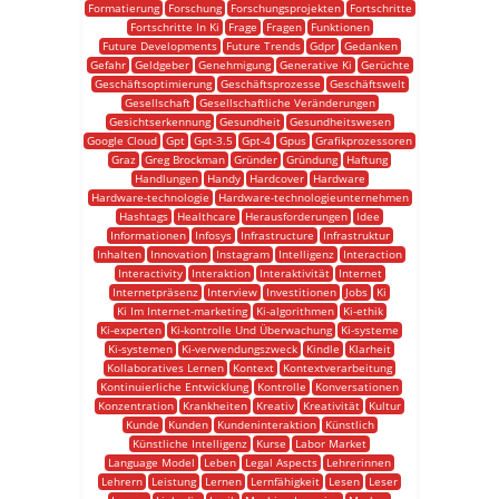
Formatierung
Forschung
Forschungsprojekten
Fortschritte
Fortschritte In Ki
Frage
Fragen
Funktionen
Future Developments
Future Trends
Gdpr
Gedanken
Gefahr
Geldgeber
Genehmigung
Generative Ki
Gerüchte
Geschäftsoptimierung
Geschäftsprozesse
Geschäftswelt
Gesellschaft
Gesellschaftliche Veränderungen
Gesichtserkennung
Gesundheit
Gesundheitswesen
Google Cloud
Gpt
Gpt-3.5
Gpt-4
Gpus
Grafikprozessoren
Graz
Greg Brockman
Gründer
Gründung
Haftung
Handlungen
Handy
Hardcover
Hardware
Hardware-technologie
Hardware-technologieunternehmen
Hashtags
Healthcare
Herausforderungen
Idee
Informationen
Infosys
Infrastructure
Infrastruktur
Inhalten
Innovation
Instagram
Intelligenz
Interaction
Interactivity
Interaktion
Interaktivität
Internet
Internetpräsenz
Interview
Investitionen
Jobs
Ki
Ki Im Internet-marketing
Ki-algorithmen
Ki-ethik
Ki-experten
Ki-kontrolle Und Überwachung
Ki-systeme
Ki-systemen
Ki-verwendungszweck
Kindle
Klarheit
Kollaboratives Lernen
Kontext
Kontextverarbeitung
Kontinuierliche Entwicklung
Kontrolle
Konversationen
Konzentration
Krankheiten
Kreativ
Kreativität
Kultur
Kunde
Kunden
Kundeninteraktion
Künstlich
Künstliche Intelligenz
Kurse
Labor Market
Language Model
Leben
Legal Aspects
Lehrerinnen
Lehrern
Leistung
Lernen
Lernfähigkeit
Lesen
Leser