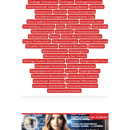
Umfrage Teilnehmen
Umfragen
Umfrageteilnahme
Unterhaltende Videos
Unterhaltung Bieten
Untertitel
Variationen
Verkäufe
Verkaufssteigerung
Veröffentlichungsplan
Verschiedene Ctas
Verschiedene Formate Ausprobieren
Verständlichkeit
Verweildauer Erhöhen
Video
Videoausrüstung
Videoende
Videoerstellung
Videoformat
Videokonzeption
Videoqualität
Videos
Videos Mit Dem Smartphone
Videos Produzieren
Videoschnitt-apps
Visuelle Umsetzung
Visueller Hervorheben
Webseite Besuchen
Webseiten
Webseitenbesuch
Weißabgleich
Weiterentwicklung Des Inhalts
Wichtige Punkte Hervorheben
Youtube
Zielgerichtete Ctas
Zielgruppe Verstehen
Zielgruppenanalyse
Zielgruppenverständnis
Zubehör
Zugänglichkeit
Zusätzliche Beleuchtung
Zusätzliches Zubehör
Zuschauer Auffordern
Zuschauer Motivieren
Zuschauer überfordern
Zuschauerinteraktion
Zuschauerverweildauer
vor 2 Jahren