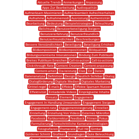
Aktuelle Trends
Anmerkungen
Anpassung
Apps Zur Bearbeitung
Audioqualität
Aufmerksam Maximieren
Aufmerksamkeit Aufrechterhalten
Aufnahme
Aufnahmemodi
Ausrüstung
Authentizität
Bearbeitung
Bedeutung
Beispielstrategien
Beleuchtung
Belichtung
Benutzerbeteiligung Steigern
Benutzererfahrung
Benutzerfreundlich
Benutzerfreundlichkeit
Beschreibungen
Bessere Verständlichkeit
Beteiligung
Beteiligung Erhöhen
Bildkomposition
Bildkompositionen
Bildqualität
Bildungsorientierte Interaktionen
Bindung Zum Publikum
Breites Publikum Erreichen
Call-to-action
Call-to-actions
Click-through Rate
Content Creators
Content-anpassung
Content-arten
Cta-leistung
Ctas
Ctr
Daten
Datenanalyse
Definition
Design
Deutlich Sichtbar
Dialog
Dialogförderung
Digitale Medien
Digitales Marketing
Drittel-regel
E-mails
Effekte
Effekte Sparsam Nutzen
Effektivität
Einladende Videos
Einprägsame Inhalte
Einsatz
Element
Engagement
Engagement In Handlung Umwandeln
Engagement Steigern
Engagement-rate
Engagementsteigerung
Erstellen
Erstellung
Erstellung Von Videos
Externes Mikrofon
Facebook
Farbkorrektur
Feedback
Filmen
Fokus
Formulierung
Fortschrittliche Kameratechnologien
Fotografieren
Framerate
Full Hd
Gimbal
Goldener Schnitt
Grafiken
Grundlagen
Gute Beleuchtung