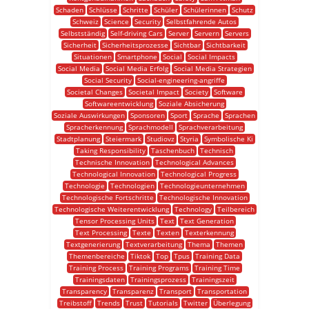
Schaden
Schlüsse
Schritte
Schüler
Schülerinnen
Schutz
Schweiz
Science
Security
Selbstfahrende Autos
Selbstständig
Self-driving Cars
Server
Servern
Servers
Sicherheit
Sicherheitsprozesse
Sichtbar
Sichtbarkeit
Situationen
Smartphone
Social
Social Impacts
Social Media
Social Media Erfolg
Social Media Strategien
Social Security
Social-engineering-angriffe
Societal Changes
Societal Impact
Society
Software
Softwareentwicklung
Soziale Absicherung
Soziale Auswirkungen
Sponsoren
Sport
Sprache
Sprachen
Spracherkennung
Sprachmodell
Sprachverarbeitung
Stadtplanung
Steiermark
Studiovz
Styria
Symbolische Ki
Taking Responsibility
Taschenbuch
Technisch
Technische Innovation
Technological Advances
Technological Innovation
Technological Progress
Technologie
Technologien
Technologieunternehmen
Technologische Fortschritte
Technologische Innovation
Technologische Weiterentwicklung
Technology
Teilbereich
Tensor Processing Units
Text
Text Generation
Text Processing
Texte
Texten
Texterkennung
Textgenerierung
Textverarbeitung
Thema
Themen
Themenbereiche
Tiktok
Top
Tpus
Training Data
Training Process
Training Programs
Training Time
Trainingsdaten
Trainingsprozess
Trainingszeit
Transparency
Transparenz
Transport
Transportation
Treibstoff
Trends
Trust
Tutorials
Twitter
Überlegung