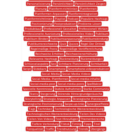
Personalisierung
Persönlichkeit
Persönlichkeit Zeigen
Planung
Plattform-richtlinien
Plattformen
Plattformen Anpassen
Plattformintegration
Plattformrichtlinien
Playlist
Podcast
Populäre Hashtags
Positionierung
Postproduktion
Probleme Lösen
Produktkauf
Professionell Gestaltet
Professionell Wirken
Professionelle Ausrüstung
Professionelles Video
Publikum
Publikum Binden
Publikumsanpassung
Publikumsbindung
Publikumsreichweite
Quiz
Quizze
Regel Der Drittel
Regelmäßige Posts
Regelmäßige Veröffentlichung
Reichweite Erhöhen
Reichweitenerhöhung
Relevante Hashtags
Rückmeldung
Rückmeldungen
Schlüsselaspekte
Seo
Sichtbare Platzierung
Sichtbarkeit
Skript
Slidebars
Smartphone
Smartphone-videoproduktion
Social Media
Social Media Videos
Social Media. Plattformen
Social-media-inhalte
Social-media-post
Social-media-posts
Spaßfaktor
Spezielle Kenntnisse
Stabile Aufnahmen
Starke Community
Stativ
Steigerung
Störende Hintergrundgeräusche
Storytelling
Strategie Anpassen
Strategische Platzierung
Strategische Positionierung
Swipe-up-links
Synergieeffekte
Tags
Techniken
Technologische Weiterentwicklung
Technologischen Weiterentwicklung
Teilen Des Videos
Teilen Von Videos
Text Hinzufügen
Themenbereiche
Tiefere Verbindung
Tiktok
Timing
Tipps
Titel
Tonqualität
Traffic
Trendnutzung
Trends
Übergänge