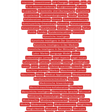
Interview
Investitionen
Job Changes
Job Loss
Jobs
Ki
Ki Im Internet-marketing
Ki-algorithmen
Ki-ethik
Ki-experten
Ki-kontrolle Und Überwachung
Ki-systeme
Ki-systemen
Ki-verwendungszweck
Kindle
Klarheit
Kollaboratives Lernen
Kontext
Kontextverarbeitung
Kontinuierliche Entwicklung
Kontrolle
Konversationen
Konzentration
Krankheiten
Kreativ
Kreativität
Kultur
Kunde
Kunden
Kundeninteraktion
Künstlich
Künstliche Intelligenz
Künstliche Intelligenz In Der Gesellschaft
Künstliche Intelligenz In Der Medizin
Künstliche Intelligenz In Der Wirtschaft
Kurse
Labor Market
Language Model
Leben
Lebenslanges Lernen
Legal Aspects
Legal Issues
Lehrerinnen
Lehrern
Leistung
Lernen
Lernfähigkeit
Lesen
Leser
Lesern
Lifelong Learning
Linkedin
Logik
Machine Learning
Markus
Maschinelles Lernen
Maschinen
Media
Medical Applications
Medikamenten
Medikamentenentwicklung
Medizin
Medizinische Anwendungen
Mensch-maschine-kollaboration
Menschen
Menschliche Intelligenz
Menschliche Sprache
Microsoft
Militärische Anwendungen
Militärtechnologie
Missbrauchs-
Missbrauchsszenarien
Modell
Modelle
Models
Moderation Tools
Moderationstools
Möglichkeit
Möglichkeiten
Monaten
Monitoring
Mrt-scans