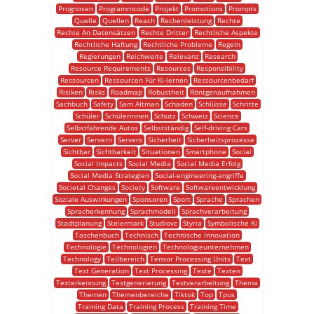
Prognosen
Programmcode
Projekt
Promotions
Prompts
Quelle
Quellen
Reach
Rechenleistung
Rechte
Rechte An Datensätzen
Rechte Dritter
Rechtliche Aspekte
Rechtliche Haftung
Rechtliche Probleme
Regeln
Regierungen
Reichweite
Relevanz
Research
Resource Requirements
Resources
Responsibility
Ressourcen
Ressourcen Für Ki-lernen
Ressourcenbedarf
Risiken
Risks
Roadmap
Robustheit
Röntgenaufnahmen
Sachbuch
Safety
Sam Altman
Schaden
Schlüsse
Schritte
Schüler
Schülerinnen
Schutz
Schweiz
Science
Selbstfahrende Autos
Selbstständig
Self-driving Cars
Server
Servern
Servers
Sicherheit
Sicherheitsprozesse
Sichtbar
Sichtbarkeit
Situationen
Smartphone
Social
Social Impacts
Social Media
Social Media Erfolg
Social Media Strategien
Social-engineering-angriffe
Societal Changes
Society
Software
Softwareentwicklung
Soziale Auswirkungen
Sponsoren
Sport
Sprache
Sprachen
Spracherkennung
Sprachmodell
Sprachverarbeitung
Stadtplanung
Steiermark
Studiovz
Styria
Symbolische Ki
Taschenbuch
Technisch
Technische Innovation
Technologie
Technologien
Technologieunternehmen
Technology
Teilbereich
Tensor Processing Units
Text
Text Generation
Text Processing
Texte
Texten
Texterkennung
Textgenerierung
Textverarbeitung
Thema
Themen
Themenbereiche
Tiktok
Top
Tpus
Training Data
Training Process
Training Time