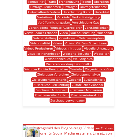
Tonqualität
Traffic
Trendnutzung
Trends
Übergänge
Umfrage Teilnehmen
Umfragen
Umfrageteilnahme
Unterhaltende Videos
Unterhaltung Bieten
Untertitel
Variationen
Verkäufe
Verkaufssteigerung
Veröffentlichungsplan
Verschiedene Ctas
Verschiedene Formate Ausprobieren
Verständlichkeit
Verweildauer Erhöhen
Video
Videoausrüstung
Videoende
Videoerstellung
Videoformat
Videokonzeption
Videoqualität
Videos
Videos Mit Dem Smartphone
Videos Produzieren
Videoschnitt-apps
Visuelle Umsetzung
Visueller Hervorheben
Webseite Besuchen
Webseiten
Webseitenbesuch
Weißabgleich
Weiterentwicklung Des Inhalts
Wichtige Punkte Hervorheben
Youtube
Zielgerichtete Ctas
Zielgruppe Verstehen
Zielgruppenanalyse
Zielgruppenverständnis
Zubehör
Zugänglichkeit
Zusätzliche Beleuchtung
Zusätzliches Zubehör
Zuschauer Auffordern
Zuschauer Motivieren
Zuschauer überfordern
Zuschauerinteraktion
Zuschauerverweildauer
vor 2 Jahren