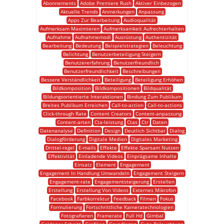
Abonnements
Adobe Premiere Rush
Aktiver Einbezogen
Aktuelle Trends
Anmerkungen
Anpassung
Apps Zur Bearbeitung
Audioqualität
Aufmerksam Maximieren
Aufmerksamkeit Aufrechterhalten
Aufnahme
Aufnahmemodi
Ausrüstung
Authentizität
Bearbeitung
Bedeutung
Beispielstrategien
Beleuchtung
Belichtung
Benutzerbeteiligung Steigern
Benutzererfahrung
Benutzerfreundlich
Benutzerfreundlichkeit
Beschreibungen
Bessere Verständlichkeit
Beteiligung
Beteiligung Erhöhen
Bildkomposition
Bildkompositionen
Bildqualität
Bildungsorientierte Interaktionen
Bindung Zum Publikum
Breites Publikum Erreichen
Call-to-action
Call-to-actions
Click-through Rate
Content Creators
Content-anpassung
Content-arten
Cta-leistung
Ctas
Ctr
Daten
Datenanalyse
Definition
Design
Deutlich Sichtbar
Dialog
Dialogförderung
Digitale Medien
Digitales Marketing
Drittel-regel
E-mails
Effekte
Effekte Sparsam Nutzen
Effektivität
Einladende Videos
Einprägsame Inhalte
Einsatz
Element
Engagement
Engagement In Handlung Umwandeln
Engagement Steigern
Engagement-rate
Engagementsteigerung
Erstellen
Erstellung
Erstellung Von Videos
Externes Mikrofon
Facebook
Farbkorrektur
Feedback
Filmen
Fokus
Formulierung
Fortschrittliche Kameratechnologien
Fotografieren
Framerate
Full Hd
Gimbal