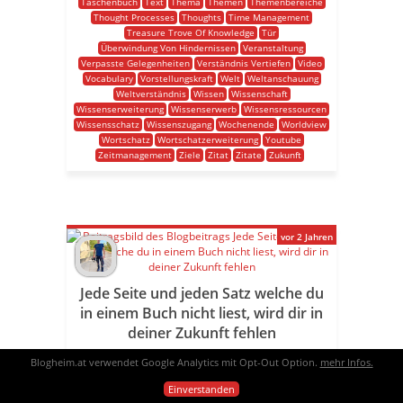
Taschenbuch
Text
Thema
Themen
Themenbereiche
Thought Processes
Thoughts
Time Management
Treasure Trove Of Knowledge
Tür
Überwindung Von Hindernissen
Veranstaltung
Verpasste Gelegenheiten
Verständnis Vertiefen
Video
Vocabulary
Vorstellungskraft
Welt
Weltanschauung
Weltverständnis
Wissen
Wissenschaft
Wissenserweiterung
Wissenserwerb
Wissensressourcen
Wissensschatz
Wissenszugang
Wochenende
Worldview
Wortschatz
Wortschatzerweiterung
Youtube
Zeitmanagement
Ziele
Zitat
Zitate
Zukunft
vor 2 Jahren
Jede Seite und jeden Satz welche du
in einem Buch nicht liest, wird dir in
deiner Zukunft fehlen
Bücher für deine Zukunft Das Zitat „Jede Seite und
Blogheim.at verwendet Google Analytics mit Opt-Out Option.
mehr Infos.
jeden Satz, den du in einem Buch nicht liest, wird
Einverstanden
dir in deiner Zukunft fehlen“ vermittelt eine