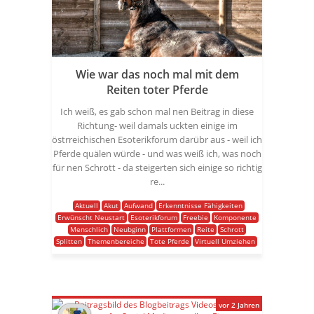
Wie war das noch mal mit dem
Reiten toter Pferde
Ich weiß, es gab schon mal nen Beitrag in diese
Richtung- weil damals uckten einige im
östrreichischen Esoterikforum darübr aus - weil ich
Pferde quälen würde - und was weiß ich, was noch
für nen Schrott - da steigerten sich einige so richtig
re...
Aktuell
Akut
Aufwand
Erkenntnisse Fähigkeiten
Erwünscht Neustart
Esoterikforum
Freebie
Komponente
Menschlich
Neubginn
Plattformen
Reite
Schrott
Splitten
Themenbereiche
Tote Pferde
Virtuell Umziehen
vor 2 Jahren