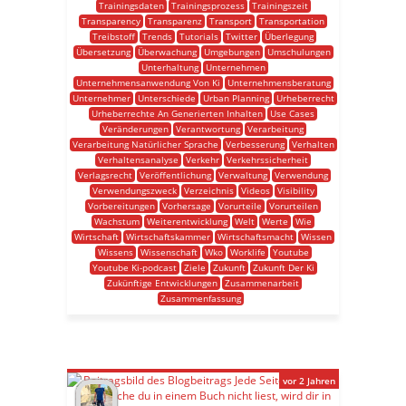
Trainingsdaten
Trainingsprozess
Trainingszeit
Transparency
Transparenz
Transport
Transportation
Treibstoff
Trends
Tutorials
Twitter
Überlegung
Übersetzung
Überwachung
Umgebungen
Umschulungen
Unterhaltung
Unternehmen
Unternehmensanwendung Von Ki
Unternehmensberatung
Unternehmer
Unterschiede
Urban Planning
Urheberrecht
Urheberrechte An Generierten Inhalten
Use Cases
Veränderungen
Verantwortung
Verarbeitung
Verarbeitung Natürlicher Sprache
Verbesserung
Verhalten
Verhaltensanalyse
Verkehr
Verkehrssicherheit
Verlagsrecht
Veröffentlichung
Verwaltung
Verwendung
Verwendungszweck
Verzeichnis
Videos
Visibility
Vorbereitungen
Vorhersage
Vorurteile
Vorurteilen
Wachstum
Weiterentwicklung
Welt
Werte
Wie
Wirtschaft
Wirtschaftskammer
Wirtschaftsmacht
Wissen
Wissens
Wissenschaft
Wko
Worklife
Youtube
Youtube Ki-podcast
Ziele
Zukunft
Zukunft Der Ki
Zukünftige Entwicklungen
Zusammenarbeit
Zusammenfassung
vor 2 Jahren