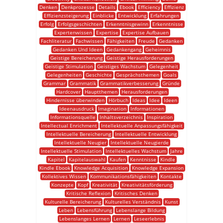
Denken
Denkprozesse
Details
Ebook
Efficiency
Effizienz
Effizienzsteigerung
Einblicke
Entwicklung
Erfahrungen
Erfolg
Erfolgsgeschichten
Erkenntnisgewinn
Erkenntnisse
Expertenwissen
Expertise
Expertise Aufbauen
Fachliteratur
Fachwissen
Fähigkeiten
Freude
Gedanken
Gedanken Und Ideen
Gedankengang
Geheimnis
Geistige Bereicherung
Geistige Herausforderungen
Geistige Stimulation
Geistiges Wachstum
Gelegenheit
Gelegenheiten
Geschichte
Gesprächsthemen
Goals
Grammar
Grammatik
Grammatikverbesserung
Gründe
Hardcover
Hauptthemen
Herausforderungen
Hindernisse überwinden
Hörbuch
Ideas
Idee
Ideen
Ideenausdruck
Imagination
Informationen
Informationsquelle
Inhaltsverzeichnis
Inspiration
Intellectual Enrichment
Intellektuelle Anpassungsfähigkeit
Intellektuelle Bereicherung
Intellektuelle Entwicklung
Intellektuelle Neugier
Intellektuelle Neugierde
Intellektuelle Stimulation
Intellektuelles Wachstum
Jahre
Kapitel
Kapitelauswahl
Kaufen
Kenntnisse
Kindle
Kindle Ebook
Knowledge Acquisition
Knowledge Expansion
Kollektives Wissen
Kommunikationsfähigkeiten
Kontakte
Konzepte
Kopf
Kreativität
Kreativitätsförderung
Kritische Reflexion
Kritisches Denken
Kulturelle Bereicherung
Kulturelles Verständnis
Kunst
Leben
Lebensführung
Lebenslange Bildung
Lebenslanges Lernen
Lernen
Leseerlebnis