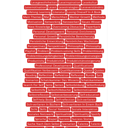
Lesegewohnheiten
Leseinspiration
Lesekultur
Lesemotivation
Lesen
Lesestrategien
Leseverständnis
Lifelong Learning
Literatur
Losing Oneself In A Book
Main Themes
Mal
Menschheit
Mental Growth
Methode
Motivation
Networking
Netzwerken
Neues Wissen
New Knowledge
Overcoming Obstacles
Paperback
Personal Development
Personal Enrichment
Personal Growth
Persönliche Bereicherung
Persönliche Entwicklung
Persönliches Wachstum
Perspectives
Perspektiven
Philosophie
Philosophy
Playlist
Problem
Problem-solving Skills
Problemlösung
Problemlösungsfähigkeiten
Problemlösungsstrategien
Productivity
Produktivität
Produktivitätssteigerung
Professional Development
Qualifications
Qualifikation Verbessern
Qualifikationen
Quote
Quotes
Reading
Reflection
Reflektion
Reflexion
Runde
Satz
Scenarios
Schatzkammer Des Wissens
Schatzkammern
Search For Self
Seite
Seiten
Selbstbildung
Selbstfindung
Selbsthilfe
Selbsthilfebücher
Selbstmotivation
Selbstreflexion
Selbstverbesserung
Self-education
Self-help Books
Self-reflection
Sich-verlieren
Sich-verlieren In Büchern
Sich-verlieren In Einem Buch
Sicht
Skills
Social Network
Soziale Interaktion
Soziales Netzwerk
Spiritualität
Spirituality
Spotify
Sprüche
Stapel
Success
Success Stories
Suche Nach Dem Selbst
Szenarien
Talente
Talents