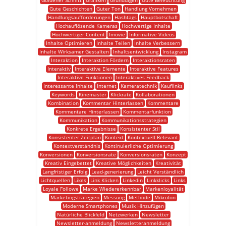
Goldener Schnitt
Grafiken
Grundlagen
Gute Beleuchtung
Gute Geschichten
Guter Ton
Handlung Vornehmen
Handlungsaufforderungen
Hashtags
Hauptbotschaft
Hochauflösende Kameras
Hochwertige Inhalte
Hochwertiger Content
Imovie
Informative Videos
Inhalte Optimieren
Inhalte Teilen
Inhalte Verbessern
Inhalte Wirksamer Gestalten
Inhaltsentwicklung
Instagram
Interaktion
Interaktion Fördern
Interaktionsraten
Interaktiv
Interaktive Elemente
Interaktive Features
Interaktive Funktionen
Interaktives Feedback
Interessante Inhalte
Internet
Kameratechnik
Kauflinks
Keywords
Kinemaster
Klickrate
Kollaborationen
Kombination
Kommentar Hinterlassen
Kommentare
Kommentare Hinterlassen
Kommentarfunktion
Kommunikation
Kommunikationsstrategien
Konkrete Ergebnisse
Konsistenter Stil
Konsistenter Zeitplan
Kontext
Kontextuell Relevant
Kontextverständnis
Kontinuierliche Optimierung
Konversionen
Konversionsrate
Konversionsraten
Konzept
Kreativ Eingebettet
Kreative Möglichkeiten
Kreativität
Langfristiger Erfolg
Lead-generierung
Leicht Verständlich
Lichtquellen
Likes
Link Klicken
Linkedin
Linkklicks
Links
Loyale Followe
Marke Wiedererkennbar
Markenloyalität
Marketingstrategien
Messung
Methode
Mikrofon
Moderne Smartphones
Musik Hinzufügen
Natürliche Blickfeld
Netzwerken
Newsletter
Newsletter-anmeldung
Newsletteranmeldung