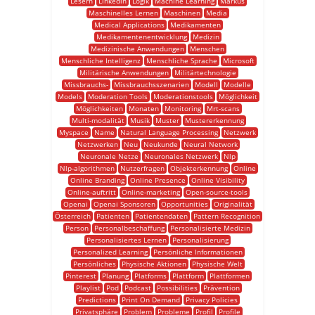
Lesern
Linkedin
Logik
Machine Learning
Markus
Maschinelles Lernen
Maschinen
Media
Medical Applications
Medikamenten
Medikamentenentwicklung
Medizin
Medizinische Anwendungen
Menschen
Menschliche Intelligenz
Menschliche Sprache
Microsoft
Militärische Anwendungen
Militärtechnologie
Missbrauchs-
Missbrauchsszenarien
Modell
Modelle
Models
Moderation Tools
Moderationstools
Möglichkeit
Möglichkeiten
Monaten
Monitoring
Mrt-scans
Multi-modalität
Musik
Muster
Mustererkennung
Myspace
Name
Natural Language Processing
Netzwerk
Netzwerken
Neu
Neukunde
Neural Network
Neuronale Netze
Neuronales Netzwerk
Nlp
Nlp-algorithmen
Nutzerfragen
Objekterkennung
Online
Online Branding
Online Presence
Online Visibility
Online-auftritt
Online-marketing
Open-source-tools
Openai
Openai Sponsoren
Opportunities
Originalität
Österreich
Patienten
Patientendaten
Pattern Recognition
Person
Personalbeschaffung
Personalisierte Medizin
Personalisiertes Lernen
Personalisierung
Personalized Learning
Persönliche Informationen
Persönliches
Physische Aktionen
Physische Welt
Pinterest
Planung
Platforms
Plattform
Plattformen
Playlist
Pod
Podcast
Possibilities
Prävention
Predictions
Print On Demand
Privacy Policies
Privatsphäre
Problem
Probleme
Profil
Profile