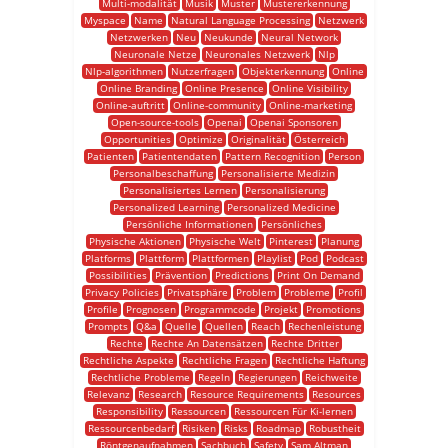
Multi-modalität
Musik
Muster
Mustererkennung
Myspace
Name
Natural Language Processing
Netzwerk
Netzwerken
Neu
Neukunde
Neural Network
Neuronale Netze
Neuronales Netzwerk
Nlp
Nlp-algorithmen
Nutzerfragen
Objekterkennung
Online
Online Branding
Online Presence
Online Visibility
Online-auftritt
Online-community
Online-marketing
Open-source-tools
Openai
Openai Sponsoren
Opportunities
Optimize
Originalität
Österreich
Patienten
Patientendaten
Pattern Recognition
Person
Personalbeschaffung
Personalisierte Medizin
Personalisiertes Lernen
Personalisierung
Personalized Learning
Personalized Medicine
Persönliche Informationen
Persönliches
Physische Aktionen
Physische Welt
Pinterest
Planung
Platforms
Plattform
Plattformen
Playlist
Pod
Podcast
Possibilities
Prävention
Predictions
Print On Demand
Privacy Policies
Privatsphäre
Problem
Probleme
Profil
Profile
Prognosen
Programmcode
Projekt
Promotions
Prompts
Q&a
Quelle
Quellen
Reach
Rechenleistung
Rechte
Rechte An Datensätzen
Rechte Dritter
Rechtliche Aspekte
Rechtliche Fragen
Rechtliche Haftung
Rechtliche Probleme
Regeln
Regierungen
Reichweite
Relevanz
Research
Resource Requirements
Resources
Responsibility
Ressourcen
Ressourcen Für Ki-lernen
Ressourcenbedarf
Risiken
Risks
Roadmap
Robustheit
Röntgenaufnahmen
Sachbuch
Safety
Sam Altman