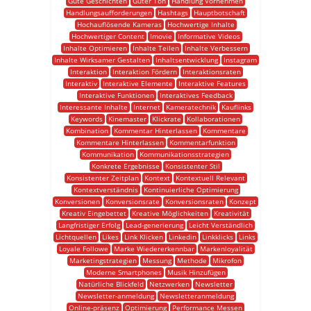
Gute Geschichten
Guter Ton
Handlung Vornehmen
Handlungsaufforderungen
Hashtags
Hauptbotschaft
Hochauflösende Kameras
Hochwertige Inhalte
Hochwertiger Content
Imovie
Informative Videos
Inhalte Optimieren
Inhalte Teilen
Inhalte Verbessern
Inhalte Wirksamer Gestalten
Inhaltsentwicklung
Instagram
Interaktion
Interaktion Fördern
Interaktionsraten
Interaktiv
Interaktive Elemente
Interaktive Features
Interaktive Funktionen
Interaktives Feedback
Interessante Inhalte
Internet
Kameratechnik
Kauflinks
Keywords
Kinemaster
Klickrate
Kollaborationen
Kombination
Kommentar Hinterlassen
Kommentare
Kommentare Hinterlassen
Kommentarfunktion
Kommunikation
Kommunikationsstrategien
Konkrete Ergebnisse
Konsistenter Stil
Konsistenter Zeitplan
Kontext
Kontextuell Relevant
Kontextverständnis
Kontinuierliche Optimierung
Konversionen
Konversionsrate
Konversionsraten
Konzept
Kreativ Eingebettet
Kreative Möglichkeiten
Kreativität
Langfristiger Erfolg
Lead-generierung
Leicht Verständlich
Lichtquellen
Likes
Link Klicken
Linkedin
Linkklicks
Links
Loyale Followe
Marke Wiedererkennbar
Markenloyalität
Marketingstrategien
Messung
Methode
Mikrofon
Moderne Smartphones
Musik Hinzufügen
Natürliche Blickfeld
Netzwerken
Newsletter
Newsletter-anmeldung
Newsletteranmeldung
Online-präsenz
Optimierung
Performance Messen