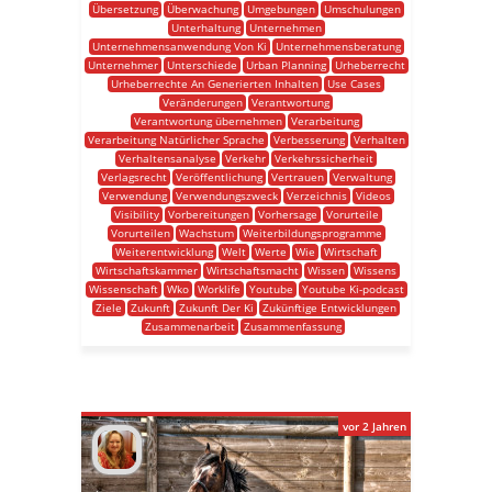
Übersetzung
Überwachung
Umgebungen
Umschulungen
Unterhaltung
Unternehmen
Unternehmensanwendung Von Ki
Unternehmensberatung
Unternehmer
Unterschiede
Urban Planning
Urheberrecht
Urheberrechte An Generierten Inhalten
Use Cases
Veränderungen
Verantwortung
Verantwortung übernehmen
Verarbeitung
Verarbeitung Natürlicher Sprache
Verbesserung
Verhalten
Verhaltensanalyse
Verkehr
Verkehrssicherheit
Verlagsrecht
Veröffentlichung
Vertrauen
Verwaltung
Verwendung
Verwendungszweck
Verzeichnis
Videos
Visibility
Vorbereitungen
Vorhersage
Vorurteile
Vorurteilen
Wachstum
Weiterbildungsprogramme
Weiterentwicklung
Welt
Werte
Wie
Wirtschaft
Wirtschaftskammer
Wirtschaftsmacht
Wissen
Wissens
Wissenschaft
Wko
Worklife
Youtube
Youtube Ki-podcast
Ziele
Zukunft
Zukunft Der Ki
Zukünftige Entwicklungen
Zusammenarbeit
Zusammenfassung
vor 2 Jahren