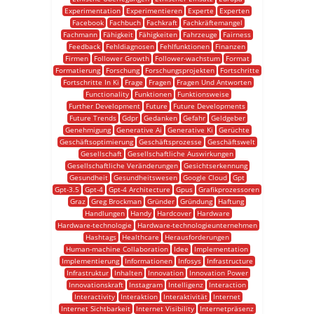
Experimentation
Experimentieren
Experte
Experten
Facebook
Fachbuch
Fachkraft
Fachkräftemangel
Fachmann
Fähigkeit
Fähigkeiten
Fahrzeuge
Fairness
Feedback
Fehldiagnosen
Fehlfunktionen
Finanzen
Firmen
Follower Growth
Follower-wachstum
Format
Formatierung
Forschung
Forschungsprojekten
Fortschritte
Fortschritte In Ki
Frage
Fragen
Fragen Und Antworten
Functionality
Funktionen
Funktionsweise
Further Development
Future
Future Developments
Future Trends
Gdpr
Gedanken
Gefahr
Geldgeber
Genehmigung
Generative Ai
Generative Ki
Gerüchte
Geschäftsoptimierung
Geschäftsprozesse
Geschäftswelt
Gesellschaft
Gesellschaftliche Auswirkungen
Gesellschaftliche Veränderungen
Gesichtserkennung
Gesundheit
Gesundheitswesen
Google Cloud
Gpt
Gpt-3.5
Gpt-4
Gpt-4 Architecture
Gpus
Grafikprozessoren
Graz
Greg Brockman
Gründer
Gründung
Haftung
Handlungen
Handy
Hardcover
Hardware
Hardware-technologie
Hardware-technologieunternehmen
Hashtags
Healthcare
Herausforderungen
Human-machine Collaboration
Idee
Implementation
Implementierung
Informationen
Infosys
Infrastructure
Infrastruktur
Inhalten
Innovation
Innovation Power
Innovationskraft
Instagram
Intelligenz
Interaction
Interactivity
Interaktion
Interaktivität
Internet
Internet Sichtbarkeit
Internet Visibility
Internetpräsenz