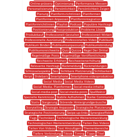
Online-präsenz
Optimierung
Performance Messen
Personalisierung
Persönlichkeit
Persönlichkeit Zeigen
Planung
Plattform-richtlinien
Plattformen
Plattformen Anpassen
Plattformintegration
Plattformrichtlinien
Playlist
Podcast
Populäre Hashtags
Positionierung
Postproduktion
Probleme Lösen
Produktkauf
Professionell Gestaltet
Professionell Wirken
Professionelle Ausrüstung
Professionelles Video
Publikum
Publikum Binden
Publikumsanpassung
Publikumsbindung
Publikumsreichweite
Quiz
Quizze
Regel Der Drittel
Regelmäßige Posts
Regelmäßige Veröffentlichung
Reichweite Erhöhen
Reichweitenerhöhung
Relevante Hashtags
Rückmeldung
Rückmeldungen
Schlüsselaspekte
Seo
Sichtbare Platzierung
Sichtbarkeit
Skript
Slidebars
Smartphone
Smartphone-videoproduktion
Social Media
Social Media Videos
Social Media. Plattformen
Social-media-inhalte
Social-media-post
Social-media-posts
Spaßfaktor
Spezielle Kenntnisse
Stabile Aufnahmen
Starke Community
Stativ
Steigerung
Störende Hintergrundgeräusche
Storytelling
Strategie Anpassen
Strategische Platzierung
Strategische Positionierung
Swipe-up-links
Synergieeffekte
Tags
Techniken
Technologische Weiterentwicklung
Technologischen Weiterentwicklung
Teilen Des Videos
Teilen Von Videos
Text Hinzufügen
Themenbereiche
Tiefere Verbindung
Tiktok
Timing
Tipps
Titel