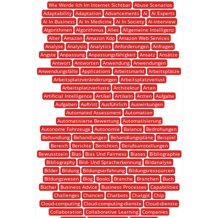
Wie Werde Ich Im Internet Sichtbar
Abuse Scenarios
Adaptability
Adaptation
Advancements
Ai
Ai Experts
Ai In Business
Ai In Medicine
Ai In Society
Ai-interview
Algorithmen
Algorithmus
Alles
Allgemeine Intelligenz
Alter
Amazon
Amazon Kdp
Amazon Web Services
Analyse
Analysis
Analytics
Anforderungen
Anfragen
Ängste
Anpassung
Anpassungsfähigkeit
Ansatz
Ansätze
Antwort
Antworten
Anwendung
Anwendungen
Anwendungsfälle
Applications
Arbeitsmarkt
Arbeitsplätze
Arbeitsplatzveränderungen
Arbeitsplatzverlust
Arbeitsplatzverluste
Architektur
Arten
Artificial Intelligence
Artikel
Artikeln
Ärzten
Aufgabe
Aufgaben
Auftritt
Ausführlich
Auswirkungen
Automated Assessment
Automation
Automatisierte Bewertung
Automatisierung
Autonome Fahrzeuge
Autonomie
Balance
Bedrohungen
Behandlung
Behandlungen
Behandlungspläne
Beispiel
Bereich
Berichte
Berichten
Berufsumstellungen
Bewusstsein
Bias
Bias Und Fairness
Biases
Bibliographie
Bibliography
Bild- Und Spracherkennung
Bildanalyse
Bilder
Bildung
Bildungserfahrung
Bildungsressourcen
Bildungswesen
Blog
Books
Branche
Branchen
Buch
Bücher
Business Advice
Business Processes
Capabilities
Challenges
Chancen
Chatbots
Chatgpt
Chip
Cloud-computing
Cloud-computing-dienste
Cloud-dienste
Collaboration
Collaborative Learning
Companies