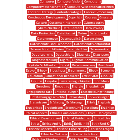
Computer
Computer Vision
Computern
Computerwissenschaftler
Computerwissenschaftlerinnen
Content Strategy
Content-strategie
Context Processing
Continuous Development
Copyright
Courses
Ct-scans
Culture
Customer Interaction
Cybersecurity
Cybersicherheit
Data Centers
Data Privacy
Data Protection
Dateiformat
Daten
Datenbanken
Datenmengen
Datenqualität
Datenschutz
Datenschutz Und Sicherheit
Datenschutzkonformität
Datenschutzrichtlinien
Datenstruktur
Datenzentren
Deep Learning
Deutschland
Diagnose
Diagnosen
Diagnosestellung
Digital
Digitale Kommunikation
Digitale Sichtbarkeit
Direkt
Diskriminierung
Download
Dsgvo
E-book
E-business
E-commerce
Ebook
Economy
Education
Educational Resources
Effektivität
Einblick
Einfluss
Eingabe
Einsatzmöglichkeiten
Elon Musk
Emotionen
Empathie
Energie
Energiekrise
Engagement-rate
Entscheidungen
Entscheidungsfindung
Entstehungsgeschichte
Entwicklung
Entwicklungen
Ereignissen
Erfahrung
Erfahrungen
Erfolg
Ergebnis
Ergebnisse
Ergebnissen
Erkennung
Erstellung
Erzählen
Ethical Aspects
Ethical Considerations
Ethical Deployment
Ethical Development
Ethical Guidelines
Ethical Use
Ethics
Ethics And Ai
Ethik
Ethik In Ki
Ethik Und Ki
Ethische Aspekte
Ethische Entwicklung
Ethische Fragen
Ethische Nutzung
Ethische Richtlinien
Ethische Überlegungen
Ethischer Einsatz
Europa