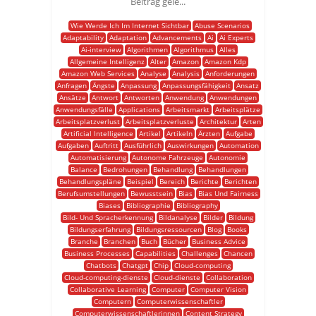
Beitrag gele...
Wie Werde Ich Im Internet Sichtbar
Abuse Scenarios
Adaptability
Adaptation
Advancements
Ai
Ai Experts
Ai-interview
Algorithmen
Algorithmus
Alles
Allgemeine Intelligenz
Alter
Amazon
Amazon Kdp
Amazon Web Services
Analyse
Analysis
Anforderungen
Anfragen
Ängste
Anpassung
Anpassungsfähigkeit
Ansatz
Ansätze
Antwort
Antworten
Anwendung
Anwendungen
Anwendungsfälle
Applications
Arbeitsmarkt
Arbeitsplätze
Arbeitsplatzverlust
Arbeitsplatzverluste
Architektur
Arten
Artificial Intelligence
Artikel
Artikeln
Ärzten
Aufgabe
Aufgaben
Auftritt
Ausführlich
Auswirkungen
Automation
Automatisierung
Autonome Fahrzeuge
Autonomie
Balance
Bedrohungen
Behandlung
Behandlungen
Behandlungspläne
Beispiel
Bereich
Berichte
Berichten
Berufsumstellungen
Bewusstsein
Bias
Bias Und Fairness
Biases
Bibliographie
Bibliography
Bild- Und Spracherkennung
Bildanalyse
Bilder
Bildung
Bildungserfahrung
Bildungsressourcen
Blog
Books
Branche
Branchen
Buch
Bücher
Business Advice
Business Processes
Capabilities
Challenges
Chancen
Chatbots
Chatgpt
Chip
Cloud-computing
Cloud-computing-dienste
Cloud-dienste
Collaboration
Collaborative Learning
Computer
Computer Vision
Computern
Computerwissenschaftler
Computerwissenschaftlerinnen
Content Strategy