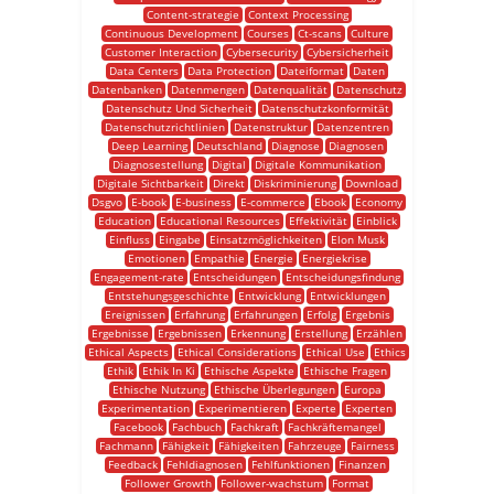
Content-strategie
Context Processing
Continuous Development
Courses
Ct-scans
Culture
Customer Interaction
Cybersecurity
Cybersicherheit
Data Centers
Data Protection
Dateiformat
Daten
Datenbanken
Datenmengen
Datenqualität
Datenschutz
Datenschutz Und Sicherheit
Datenschutzkonformität
Datenschutzrichtlinien
Datenstruktur
Datenzentren
Deep Learning
Deutschland
Diagnose
Diagnosen
Diagnosestellung
Digital
Digitale Kommunikation
Digitale Sichtbarkeit
Direkt
Diskriminierung
Download
Dsgvo
E-book
E-business
E-commerce
Ebook
Economy
Education
Educational Resources
Effektivität
Einblick
Einfluss
Eingabe
Einsatzmöglichkeiten
Elon Musk
Emotionen
Empathie
Energie
Energiekrise
Engagement-rate
Entscheidungen
Entscheidungsfindung
Entstehungsgeschichte
Entwicklung
Entwicklungen
Ereignissen
Erfahrung
Erfahrungen
Erfolg
Ergebnis
Ergebnisse
Ergebnissen
Erkennung
Erstellung
Erzählen
Ethical Aspects
Ethical Considerations
Ethical Use
Ethics
Ethik
Ethik In Ki
Ethische Aspekte
Ethische Fragen
Ethische Nutzung
Ethische Überlegungen
Europa
Experimentation
Experimentieren
Experte
Experten
Facebook
Fachbuch
Fachkraft
Fachkräftemangel
Fachmann
Fähigkeit
Fähigkeiten
Fahrzeuge
Fairness
Feedback
Fehldiagnosen
Fehlfunktionen
Finanzen
Follower Growth
Follower-wachstum
Format