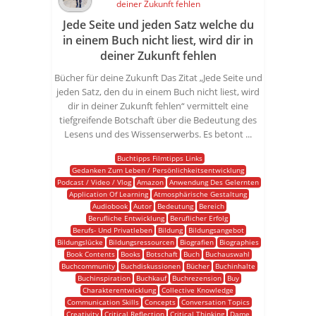
Jede Seite und jeden Satz welche du
in einem Buch nicht liest, wird dir in
deiner Zukunft fehlen
Bücher für deine Zukunft Das Zitat „Jede Seite und
jeden Satz, den du in einem Buch nicht liest, wird
dir in deiner Zukunft fehlen“ vermittelt eine
tiefgreifende Botschaft über die Bedeutung des
Lesens und des Wissenserwerbs. Es betont ...
Buchtipps Filmtipps Links
Gedanken Zum Leben / Persönlichkeitsentwicklung
Podcast / Video / Vlog
Amazon
Anwendung Des Gelernten
Application Of Learning
Atmosphärische Gestaltung
Audiobook
Autor
Bedeutung
Bereich
Berufliche Entwicklung
Beruflicher Erfolg
Berufs- Und Privatleben
Bildung
Bildungsangebot
Bildungslücke
Bildungsressourcen
Biografien
Biographies
Book Contents
Books
Botschaft
Buch
Buchauswahl
Buchcommunity
Buchdiskussionen
Bücher
Buchinhalte
Buchinspiration
Buchkauf
Buchrezension
Buy
Charakterentwicklung
Collective Knowledge
Communication Skills
Concepts
Conversation Topics
Creativity
Critical Reflection
Critical Thinking
Dame