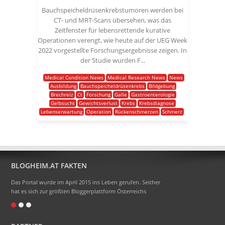
Bauchspeicheldrüsenkrebstumoren werden bei
CT- und MRT-Scans übersehen, was das
Zeitfenster für lebensrettende kurative
Operationen verengt, wie heute auf der UEG Week
2022 vorgestellte Forschungsergebnisse zeigen. In
der Studie wurden F...
Medical Condition News
Medical Research News
News
Ausbildung
Bauchspeicheldrüsenkrebs
Bildgebung
Brechreiz
Ct
Forschung
Galle
Gastroenterologie
Gelbsucht
Gewichtsverlust
Krebs
Krebsdiagnose
Lebenserwartung
Operation
Rückenschmerzen
Schmerz
BLOGHEIM.AT FAKTEN
Das Portal wurde im April 2015 ins Leben gerufen. Seither
hat es sich zur größten Bloggerplattform Österreichs
entwickelt.
Eigentlich heißt das Portal Blogheimat - doch alle sagen