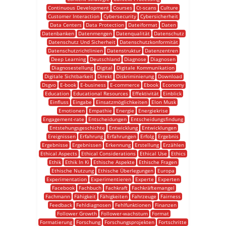
Continuous Development
Courses
Ct-scans
Culture
Customer Interaction
Cybersecurity
Cybersicherheit
Data Centers
Data Protection
Dateiformat
Daten
Datenbanken
Datenmengen
Datenqualität
Datenschutz
Datenschutz Und Sicherheit
Datenschutzkonformität
Datenschutzrichtlinien
Datenstruktur
Datenzentren
Deep Learning
Deutschland
Diagnose
Diagnosen
Diagnosestellung
Digital
Digitale Kommunikation
Digitale Sichtbarkeit
Direkt
Diskriminierung
Download
Dsgvo
E-book
E-business
E-commerce
Ebook
Economy
Education
Educational Resources
Effektivität
Einblick
Einfluss
Eingabe
Einsatzmöglichkeiten
Elon Musk
Emotionen
Empathie
Energie
Energiekrise
Engagement-rate
Entscheidungen
Entscheidungsfindung
Entstehungsgeschichte
Entwicklung
Entwicklungen
Ereignissen
Erfahrung
Erfahrungen
Erfolg
Ergebnis
Ergebnisse
Ergebnissen
Erkennung
Erstellung
Erzählen
Ethical Aspects
Ethical Considerations
Ethical Use
Ethics
Ethik
Ethik In Ki
Ethische Aspekte
Ethische Fragen
Ethische Nutzung
Ethische Überlegungen
Europa
Experimentation
Experimentieren
Experte
Experten
Facebook
Fachbuch
Fachkraft
Fachkräftemangel
Fachmann
Fähigkeit
Fähigkeiten
Fahrzeuge
Fairness
Feedback
Fehldiagnosen
Fehlfunktionen
Finanzen
Follower Growth
Follower-wachstum
Format
Formatierung
Forschung
Forschungsprojekten
Fortschritte