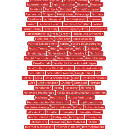
Experimentation
Experimentieren
Experte
Experten
Facebook
Fachbuch
Fachkraft
Fachkräftemangel
Fachmann
Fähigkeit
Fähigkeiten
Fahrzeuge
Fairness
Feedback
Fehldiagnosen
Fehlfunktionen
Finanzen
Firmen
Follower Growth
Follower-wachstum
Format
Formatierung
Forschung
Forschungsprojekten
Fortschritte
Fortschritte In Ki
Frage
Fragen
Fragen Und Antworten
Functionality
Funktionen
Funktionsweise
Further Development
Future
Future Developments
Future Trends
Gdpr
Gedanken
Gefahr
Geldgeber
Genehmigung
Generative Ai
Generative Ki
Gerüchte
Geschäftsoptimierung
Geschäftsprozesse
Geschäftswelt
Gesellschaft
Gesellschaftliche Auswirkungen
Gesellschaftliche Veränderungen
Gesichtserkennung
Gesundheit
Gesundheitswesen
Google Cloud
Gpt
Gpt-3.5
Gpt-4
Gpt-4 Architecture
Gpus
Grafikprozessoren
Graz
Greg Brockman
Gründer
Gründung
Haftung
Handlungen
Handy
Hardcover
Hardware
Hardware-technologie
Hardware-technologieunternehmen
Hashtags
Healthcare
Herausforderungen
Human-machine Collaboration
Idee
Implementation
Implementierung
Informationen
Infosys
Infrastructure
Infrastruktur
Inhalten
Innovation
Innovation Power
Innovationskraft
Instagram
Intelligenz
Interaction
Interactivity
Interaktion
Interaktivität
Internet
Internet Sichtbarkeit
Internet Visibility
Internetpräsenz