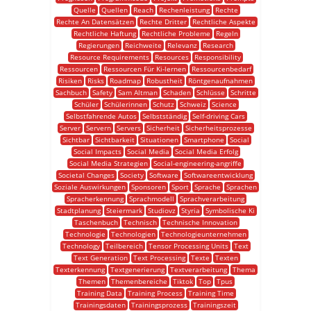
Quelle
Quellen
Reach
Rechenleistung
Rechte
Rechte An Datensätzen
Rechte Dritter
Rechtliche Aspekte
Rechtliche Haftung
Rechtliche Probleme
Regeln
Regierungen
Reichweite
Relevanz
Research
Resource Requirements
Resources
Responsibility
Ressourcen
Ressourcen Für Ki-lernen
Ressourcenbedarf
Risiken
Risks
Roadmap
Robustheit
Röntgenaufnahmen
Sachbuch
Safety
Sam Altman
Schaden
Schlüsse
Schritte
Schüler
Schülerinnen
Schutz
Schweiz
Science
Selbstfahrende Autos
Selbstständig
Self-driving Cars
Server
Servern
Servers
Sicherheit
Sicherheitsprozesse
Sichtbar
Sichtbarkeit
Situationen
Smartphone
Social
Social Impacts
Social Media
Social Media Erfolg
Social Media Strategien
Social-engineering-angriffe
Societal Changes
Society
Software
Softwareentwicklung
Soziale Auswirkungen
Sponsoren
Sport
Sprache
Sprachen
Spracherkennung
Sprachmodell
Sprachverarbeitung
Stadtplanung
Steiermark
Studiovz
Styria
Symbolische Ki
Taschenbuch
Technisch
Technische Innovation
Technologie
Technologien
Technologieunternehmen
Technology
Teilbereich
Tensor Processing Units
Text
Text Generation
Text Processing
Texte
Texten
Texterkennung
Textgenerierung
Textverarbeitung
Thema
Themen
Themenbereiche
Tiktok
Top
Tpus
Training Data
Training Process
Training Time
Trainingsdaten
Trainingsprozess
Trainingszeit