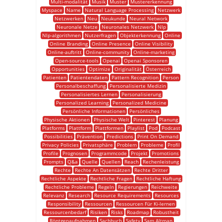
Multi-modalität
Musik
Muster
Mustererkennung
Myspace
Name
Natural Language Processing
Netzwerk
Netzwerken
Neu
Neukunde
Neural Network
Neuronale Netze
Neuronales Netzwerk
Nlp
Nlp-algorithmen
Nutzerfragen
Objekterkennung
Online
Online Branding
Online Presence
Online Visibility
Online-auftritt
Online-community
Online-marketing
Open-source-tools
Openai
Openai Sponsoren
Opportunities
Optimize
Originalität
Österreich
Patienten
Patientendaten
Pattern Recognition
Person
Personalbeschaffung
Personalisierte Medizin
Personalisiertes Lernen
Personalisierung
Personalized Learning
Personalized Medicine
Persönliche Informationen
Persönliches
Physische Aktionen
Physische Welt
Pinterest
Planung
Platforms
Plattform
Plattformen
Playlist
Pod
Podcast
Possibilities
Prävention
Predictions
Print On Demand
Privacy Policies
Privatsphäre
Problem
Probleme
Profil
Profile
Prognosen
Programmcode
Projekt
Promotions
Prompts
Q&a
Quelle
Quellen
Reach
Rechenleistung
Rechte
Rechte An Datensätzen
Rechte Dritter
Rechtliche Aspekte
Rechtliche Fragen
Rechtliche Haftung
Rechtliche Probleme
Regeln
Regierungen
Reichweite
Relevanz
Research
Resource Requirements
Resources
Responsibility
Ressourcen
Ressourcen Für Ki-lernen
Ressourcenbedarf
Risiken
Risks
Roadmap
Robustheit
Röntgenaufnahmen
Sachbuch
Safety
Sam Altman