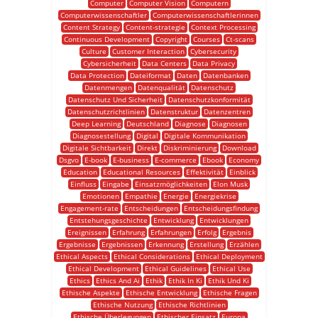
Computer
Computer Vision
Computern
Computerwissenschaftler
Computerwissenschaftlerinnen
Content Strategy
Content-strategie
Context Processing
Continuous Development
Copyright
Courses
Ct-scans
Culture
Customer Interaction
Cybersecurity
Cybersicherheit
Data Centers
Data Privacy
Data Protection
Dateiformat
Daten
Datenbanken
Datenmengen
Datenqualität
Datenschutz
Datenschutz Und Sicherheit
Datenschutzkonformität
Datenschutzrichtlinien
Datenstruktur
Datenzentren
Deep Learning
Deutschland
Diagnose
Diagnosen
Diagnosestellung
Digital
Digitale Kommunikation
Digitale Sichtbarkeit
Direkt
Diskriminierung
Download
Dsgvo
E-book
E-business
E-commerce
Ebook
Economy
Education
Educational Resources
Effektivität
Einblick
Einfluss
Eingabe
Einsatzmöglichkeiten
Elon Musk
Emotionen
Empathie
Energie
Energiekrise
Engagement-rate
Entscheidungen
Entscheidungsfindung
Entstehungsgeschichte
Entwicklung
Entwicklungen
Ereignissen
Erfahrung
Erfahrungen
Erfolg
Ergebnis
Ergebnisse
Ergebnissen
Erkennung
Erstellung
Erzählen
Ethical Aspects
Ethical Considerations
Ethical Deployment
Ethical Development
Ethical Guidelines
Ethical Use
Ethics
Ethics And Ai
Ethik
Ethik In Ki
Ethik Und Ki
Ethische Aspekte
Ethische Entwicklung
Ethische Fragen
Ethische Nutzung
Ethische Richtlinien
Ethische Überlegungen
Ethischer Einsatz
Europa