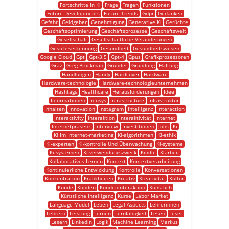
Fortschritte In Ki
Frage
Fragen
Funktionen
Future Developments
Future Trends
Gdpr
Gedanken
Gefahr
Geldgeber
Genehmigung
Generative Ki
Gerüchte
Geschäftsoptimierung
Geschäftsprozesse
Geschäftswelt
Gesellschaft
Gesellschaftliche Veränderungen
Gesichtserkennung
Gesundheit
Gesundheitswesen
Google Cloud
Gpt
Gpt-3.5
Gpt-4
Gpus
Grafikprozessoren
Graz
Greg Brockman
Gründer
Gründung
Haftung
Handlungen
Handy
Hardcover
Hardware
Hardware-technologie
Hardware-technologieunternehmen
Hashtags
Healthcare
Herausforderungen
Idee
Informationen
Infosys
Infrastructure
Infrastruktur
Inhalten
Innovation
Instagram
Intelligenz
Interaction
Interactivity
Interaktion
Interaktivität
Internet
Internetpräsenz
Interview
Investitionen
Jobs
Ki
Ki Im Internet-marketing
Ki-algorithmen
Ki-ethik
Ki-experten
Ki-kontrolle Und Überwachung
Ki-systeme
Ki-systemen
Ki-verwendungszweck
Kindle
Klarheit
Kollaboratives Lernen
Kontext
Kontextverarbeitung
Kontinuierliche Entwicklung
Kontrolle
Konversationen
Konzentration
Krankheiten
Kreativ
Kreativität
Kultur
Kunde
Kunden
Kundeninteraktion
Künstlich
Künstliche Intelligenz
Kurse
Labor Market
Language Model
Leben
Legal Aspects
Lehrerinnen
Lehrern
Leistung
Lernen
Lernfähigkeit
Lesen
Leser
Lesern
Linkedin
Logik
Machine Learning
Markus