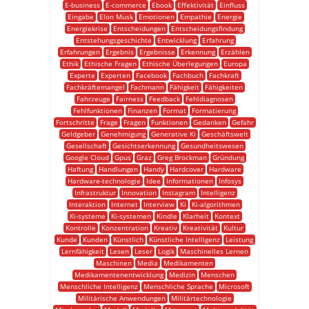
E-business
E-commerce
Ebook
Effektivität
Einfluss
Eingabe
Elon Musk
Emotionen
Empathie
Energie
Energiekrise
Entscheidungen
Entscheidungsfindung
Entstehungsgeschichte
Entwicklung
Erfahrung
Erfahrungen
Ergebnis
Ergebnisse
Erkennung
Erzählen
Ethik
Ethische Fragen
Ethische Überlegungen
Europa
Experte
Experten
Facebook
Fachbuch
Fachkraft
Fachkräftemangel
Fachmann
Fähigkeit
Fähigkeiten
Fahrzeuge
Fairness
Feedback
Fehldiagnosen
Fehlfunktionen
Finanzen
Format
Formatierung
Fortschritte
Frage
Fragen
Funktionen
Gedanken
Gefahr
Geldgeber
Genehmigung
Generative Ki
Geschäftswelt
Gesellschaft
Gesichtserkennung
Gesundheitswesen
Google Cloud
Gpus
Graz
Greg Brockman
Gründung
Haftung
Handlungen
Handy
Hardcover
Hardware
Hardware-technologie
Idee
Informationen
Infosys
Infrastruktur
Innovation
Instagram
Intelligenz
Interaktion
Internet
Interview
Ki
Ki-algorithmen
Ki-systeme
Ki-systemen
Kindle
Klarheit
Kontext
Kontrolle
Konzentration
Kreativ
Kreativität
Kultur
Kunde
Kunden
Künstlich
Künstliche Intelligenz
Leistung
Lernfähigkeit
Lesen
Leser
Logik
Maschinelles Lernen
Maschinen
Media
Medikamenten
Medikamentenentwicklung
Medizin
Menschen
Menschliche Intelligenz
Menschliche Sprache
Microsoft
Militärische Anwendungen
Militärtechnologie