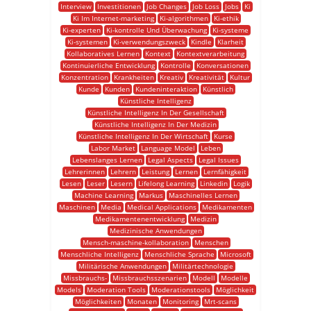
Interview
Investitionen
Job Changes
Job Loss
Jobs
Ki
Ki Im Internet-marketing
Ki-algorithmen
Ki-ethik
Ki-experten
Ki-kontrolle Und Überwachung
Ki-systeme
Ki-systemen
Ki-verwendungszweck
Kindle
Klarheit
Kollaboratives Lernen
Kontext
Kontextverarbeitung
Kontinuierliche Entwicklung
Kontrolle
Konversationen
Konzentration
Krankheiten
Kreativ
Kreativität
Kultur
Kunde
Kunden
Kundeninteraktion
Künstlich
Künstliche Intelligenz
Künstliche Intelligenz In Der Gesellschaft
Künstliche Intelligenz In Der Medizin
Künstliche Intelligenz In Der Wirtschaft
Kurse
Labor Market
Language Model
Leben
Lebenslanges Lernen
Legal Aspects
Legal Issues
Lehrerinnen
Lehrern
Leistung
Lernen
Lernfähigkeit
Lesen
Leser
Lesern
Lifelong Learning
Linkedin
Logik
Machine Learning
Markus
Maschinelles Lernen
Maschinen
Media
Medical Applications
Medikamenten
Medikamentenentwicklung
Medizin
Medizinische Anwendungen
Mensch-maschine-kollaboration
Menschen
Menschliche Intelligenz
Menschliche Sprache
Microsoft
Militärische Anwendungen
Militärtechnologie
Missbrauchs-
Missbrauchsszenarien
Modell
Modelle
Models
Moderation Tools
Moderationstools
Möglichkeit
Möglichkeiten
Monaten
Monitoring
Mrt-scans