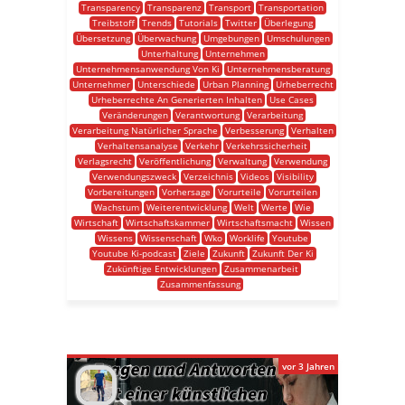
Transparency
Transparenz
Transport
Transportation
Treibstoff
Trends
Tutorials
Twitter
Überlegung
Übersetzung
Überwachung
Umgebungen
Umschulungen
Unterhaltung
Unternehmen
Unternehmensanwendung Von Ki
Unternehmensberatung
Unternehmer
Unterschiede
Urban Planning
Urheberrecht
Urheberrechte An Generierten Inhalten
Use Cases
Veränderungen
Verantwortung
Verarbeitung
Verarbeitung Natürlicher Sprache
Verbesserung
Verhalten
Verhaltensanalyse
Verkehr
Verkehrssicherheit
Verlagsrecht
Veröffentlichung
Verwaltung
Verwendung
Verwendungszweck
Verzeichnis
Videos
Visibility
Vorbereitungen
Vorhersage
Vorurteile
Vorurteilen
Wachstum
Weiterentwicklung
Welt
Werte
Wie
Wirtschaft
Wirtschaftskammer
Wirtschaftsmacht
Wissen
Wissens
Wissenschaft
Wko
Worklife
Youtube
Youtube Ki-podcast
Ziele
Zukunft
Zukunft Der Ki
Zukünftige Entwicklungen
Zusammenarbeit
Zusammenfassung
vor 3 Jahren