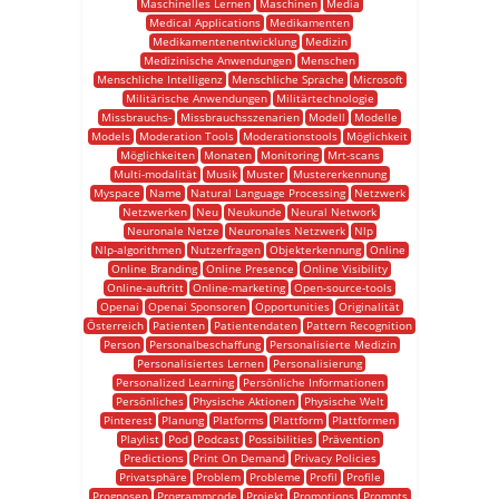
Maschinelles Lernen
Maschinen
Media
Medical Applications
Medikamenten
Medikamentenentwicklung
Medizin
Medizinische Anwendungen
Menschen
Menschliche Intelligenz
Menschliche Sprache
Microsoft
Militärische Anwendungen
Militärtechnologie
Missbrauchs-
Missbrauchsszenarien
Modell
Modelle
Models
Moderation Tools
Moderationstools
Möglichkeit
Möglichkeiten
Monaten
Monitoring
Mrt-scans
Multi-modalität
Musik
Muster
Mustererkennung
Myspace
Name
Natural Language Processing
Netzwerk
Netzwerken
Neu
Neukunde
Neural Network
Neuronale Netze
Neuronales Netzwerk
Nlp
Nlp-algorithmen
Nutzerfragen
Objekterkennung
Online
Online Branding
Online Presence
Online Visibility
Online-auftritt
Online-marketing
Open-source-tools
Openai
Openai Sponsoren
Opportunities
Originalität
Österreich
Patienten
Patientendaten
Pattern Recognition
Person
Personalbeschaffung
Personalisierte Medizin
Personalisiertes Lernen
Personalisierung
Personalized Learning
Persönliche Informationen
Persönliches
Physische Aktionen
Physische Welt
Pinterest
Planung
Platforms
Plattform
Plattformen
Playlist
Pod
Podcast
Possibilities
Prävention
Predictions
Print On Demand
Privacy Policies
Privatsphäre
Problem
Probleme
Profil
Profile
Prognosen
Programmcode
Projekt
Promotions
Prompts