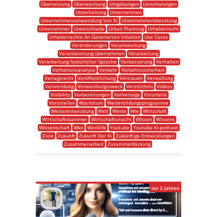
Übersetzung
Überwachung
Umgebungen
Umschulungen
Unterhaltung
Unternehmen
Unternehmensanwendung Von Ki
Unternehmensberatung
Unternehmer
Unterschiede
Urban Planning
Urheberrecht
Urheberrechte An Generierten Inhalten
Use Cases
Veränderungen
Verantwortung
Verantwortung übernehmen
Verarbeitung
Verarbeitung Natürlicher Sprache
Verbesserung
Verhalten
Verhaltensanalyse
Verkehr
Verkehrssicherheit
Verlagsrecht
Veröffentlichung
Vertrauen
Verwaltung
Verwendung
Verwendungszweck
Verzeichnis
Videos
Visibility
Vorbereitungen
Vorhersage
Vorurteile
Vorurteilen
Wachstum
Weiterbildungsprogramme
Weiterentwicklung
Welt
Werte
Wie
Wirtschaft
Wirtschaftskammer
Wirtschaftsmacht
Wissen
Wissens
Wissenschaft
Wko
Worklife
Youtube
Youtube Ki-podcast
Ziele
Zukunft
Zukunft Der Ki
Zukünftige Entwicklungen
Zusammenarbeit
Zusammenfassung
vor 2 Jahren