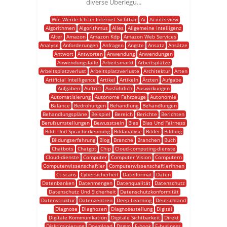
diverse Überlegu...
Wie Werde Ich Im Internet Sichtbar
Ai
Ai-interview
Algorithmen
Algorithmus
Alles
Allgemeine Intelligenz
Alter
Amazon
Amazon Kdp
Amazon Web Services
Analyse
Anforderungen
Anfragen
Ängste
Ansatz
Ansätze
Antwort
Antworten
Anwendung
Anwendungen
Anwendungsfälle
Arbeitsmarkt
Arbeitsplätze
Arbeitsplatzverlust
Arbeitsplatzverluste
Architektur
Arten
Artificial Intelligence
Artikel
Artikeln
Ärzten
Aufgabe
Aufgaben
Auftritt
Ausführlich
Auswirkungen
Automatisierung
Autonome Fahrzeuge
Autonomie
Balance
Bedrohungen
Behandlung
Behandlungen
Behandlungspläne
Beispiel
Bereich
Berichte
Berichten
Berufsumstellungen
Bewusstsein
Bias
Bias Und Fairness
Bild- Und Spracherkennung
Bildanalyse
Bilder
Bildung
Bildungserfahrung
Blog
Branche
Branchen
Buch
Chatbots
Chatgpt
Chip
Cloud-computing-dienste
Cloud-dienste
Computer
Computer Vision
Computern
Computerwissenschaftler
Computerwissenschaftlerinnen
Ct-scans
Cybersicherheit
Dateiformat
Daten
Datenbanken
Datenmengen
Datenqualität
Datenschutz
Datenschutz Und Sicherheit
Datenschutzkonformität
Datenstruktur
Datenzentren
Deep Learning
Deutschland
Diagnose
Diagnosen
Diagnosestellung
Digital
Digitale Kommunikation
Digitale Sichtbarkeit
Direkt
Diskriminierung
Download
Dsgvo
E-book
E-business