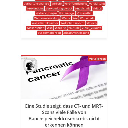
Verhaltensanalyse
Verkehr
Veröffentlichung
Verwaltung
Verwendung
Verwendungszweck
Verzeichnis
Videos
Vorbereitungen
Vorhersage
Vorurteilen
Weiterentwicklung
Werte
Wie
Wirtschaft
Wirtschaftskammer
Wirtschaftsmacht
Wissen
Wissenschaft
Wko
Worklife
Youtube
Ziele
Zukunft
Zusammenarbeit
Zusammenfassung
vor 3 Jahren
Eine Studie zeigt, dass CT- und MRT-
Scans viele Fälle von
Bauchspeicheldrüsenkrebs nicht
erkennen können