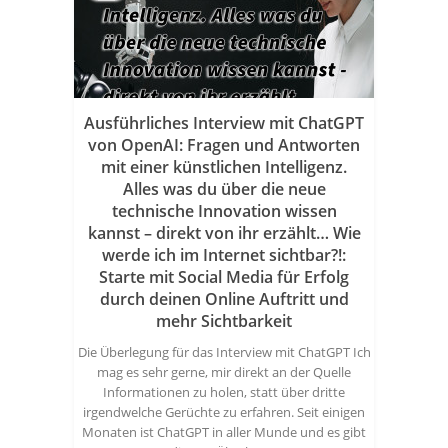
Ausführliches Interview mit ChatGPT
von OpenAI: Fragen und Antworten
mit einer künstlichen Intelligenz.
Alles was du über die neue
technische Innovation wissen
kannst – direkt von ihr erzählt… Wie
werde ich im Internet sichtbar?!:
Starte mit Social Media für Erfolg
durch deinen Online Auftritt und
mehr Sichtbarkeit
Die Überlegung für das Interview mit ChatGPT Ich
mag es sehr gerne, mir direkt an der Quelle
Informationen zu holen, statt über dritte
irgendwelche Gerüchte zu erfahren. Seit einigen
Monaten ist ChatGPT in aller Munde und es gibt