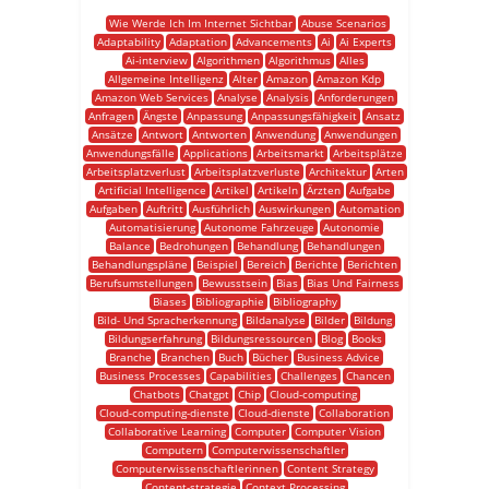
Wie Werde Ich Im Internet Sichtbar
Abuse Scenarios
Adaptability
Adaptation
Advancements
Ai
Ai Experts
Ai-interview
Algorithmen
Algorithmus
Alles
Allgemeine Intelligenz
Alter
Amazon
Amazon Kdp
Amazon Web Services
Analyse
Analysis
Anforderungen
Anfragen
Ängste
Anpassung
Anpassungsfähigkeit
Ansatz
Ansätze
Antwort
Antworten
Anwendung
Anwendungen
Anwendungsfälle
Applications
Arbeitsmarkt
Arbeitsplätze
Arbeitsplatzverlust
Arbeitsplatzverluste
Architektur
Arten
Artificial Intelligence
Artikel
Artikeln
Ärzten
Aufgabe
Aufgaben
Auftritt
Ausführlich
Auswirkungen
Automation
Automatisierung
Autonome Fahrzeuge
Autonomie
Balance
Bedrohungen
Behandlung
Behandlungen
Behandlungspläne
Beispiel
Bereich
Berichte
Berichten
Berufsumstellungen
Bewusstsein
Bias
Bias Und Fairness
Biases
Bibliographie
Bibliography
Bild- Und Spracherkennung
Bildanalyse
Bilder
Bildung
Bildungserfahrung
Bildungsressourcen
Blog
Books
Branche
Branchen
Buch
Bücher
Business Advice
Business Processes
Capabilities
Challenges
Chancen
Chatbots
Chatgpt
Chip
Cloud-computing
Cloud-computing-dienste
Cloud-dienste
Collaboration
Collaborative Learning
Computer
Computer Vision
Computern
Computerwissenschaftler
Computerwissenschaftlerinnen
Content Strategy
Content-strategie
Context Processing