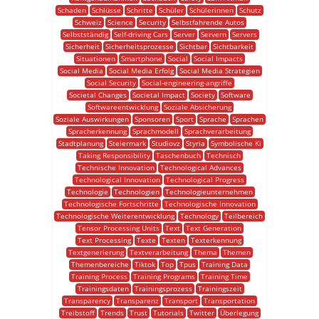
Schaden
Schlüsse
Schritte
Schüler
Schülerinnen
Schutz
Schweiz
Science
Security
Selbstfahrende Autos
Selbstständig
Self-driving Cars
Server
Servern
Servers
Sicherheit
Sicherheitsprozesse
Sichtbar
Sichtbarkeit
Situationen
Smartphone
Social
Social Impacts
Social Media
Social Media Erfolg
Social Media Strategien
Social Security
Social-engineering-angriffe
Societal Changes
Societal Impact
Society
Software
Softwareentwicklung
Soziale Absicherung
Soziale Auswirkungen
Sponsoren
Sport
Sprache
Sprachen
Spracherkennung
Sprachmodell
Sprachverarbeitung
Stadtplanung
Steiermark
Studiovz
Styria
Symbolische Ki
Taking Responsibility
Taschenbuch
Technisch
Technische Innovation
Technological Advances
Technological Innovation
Technological Progress
Technologie
Technologien
Technologieunternehmen
Technologische Fortschritte
Technologische Innovation
Technologische Weiterentwicklung
Technology
Teilbereich
Tensor Processing Units
Text
Text Generation
Text Processing
Texte
Texten
Texterkennung
Textgenerierung
Textverarbeitung
Thema
Themen
Themenbereiche
Tiktok
Top
Tpus
Training Data
Training Process
Training Programs
Training Time
Trainingsdaten
Trainingsprozess
Trainingszeit
Transparency
Transparenz
Transport
Transportation
Treibstoff
Trends
Trust
Tutorials
Twitter
Überlegung