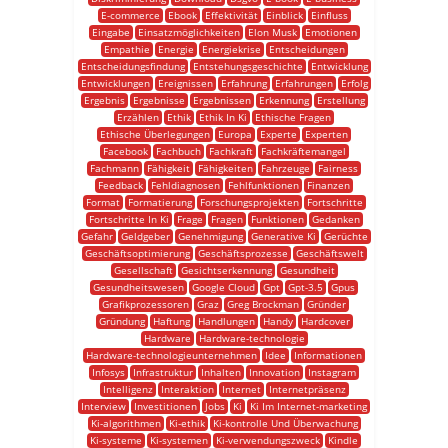
E-commerce
Ebook
Effektivität
Einblick
Einfluss
Eingabe
Einsatzmöglichkeiten
Elon Musk
Emotionen
Empathie
Energie
Energiekrise
Entscheidungen
Entscheidungsfindung
Entstehungsgeschichte
Entwicklung
Entwicklungen
Ereignissen
Erfahrung
Erfahrungen
Erfolg
Ergebnis
Ergebnisse
Ergebnissen
Erkennung
Erstellung
Erzählen
Ethik
Ethik In Ki
Ethische Fragen
Ethische Überlegungen
Europa
Experte
Experten
Facebook
Fachbuch
Fachkraft
Fachkräftemangel
Fachmann
Fähigkeit
Fähigkeiten
Fahrzeuge
Fairness
Feedback
Fehldiagnosen
Fehlfunktionen
Finanzen
Format
Formatierung
Forschungsprojekten
Fortschritte
Fortschritte In Ki
Frage
Fragen
Funktionen
Gedanken
Gefahr
Geldgeber
Genehmigung
Generative Ki
Gerüchte
Geschäftsoptimierung
Geschäftsprozesse
Geschäftswelt
Gesellschaft
Gesichtserkennung
Gesundheit
Gesundheitswesen
Google Cloud
Gpt
Gpt-3.5
Gpus
Grafikprozessoren
Graz
Greg Brockman
Gründer
Gründung
Haftung
Handlungen
Handy
Hardcover
Hardware
Hardware-technologie
Hardware-technologieunternehmen
Idee
Informationen
Infosys
Infrastruktur
Inhalten
Innovation
Instagram
Intelligenz
Interaktion
Internet
Internetpräsenz
Interview
Investitionen
Jobs
Ki
Ki Im Internet-marketing
Ki-algorithmen
Ki-ethik
Ki-kontrolle Und Überwachung
Ki-systeme
Ki-systemen
Ki-verwendungszweck
Kindle