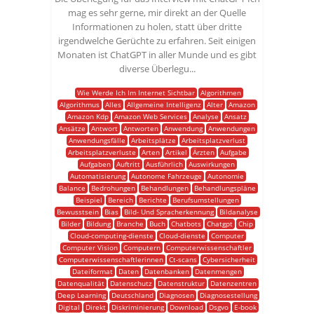
mag es sehr gerne, mir direkt an der Quelle
Informationen zu holen, statt über dritte
irgendwelche Gerüchte zu erfahren. Seit einigen
Monaten ist ChatGPT in aller Munde und es gibt
diverse Überlegu...
Wie Werde Ich Im Internet Sichtbar
Algorithmen
Algorithmus
Alles
Allgemeine Intelligenz
Alter
Amazon
Amazon Kdp
Amazon Web Services
Analyse
Ansatz
Ansätze
Antwort
Antworten
Anwendung
Anwendungen
Anwendungsfälle
Arbeitsplätze
Arbeitsplatzverlust
Arbeitsplatzverluste
Arten
Artikel
Ärzten
Aufgabe
Aufgaben
Auftritt
Ausführlich
Auswirkungen
Automatisierung
Autonome Fahrzeuge
Autonomie
Balance
Bedrohungen
Behandlungen
Behandlungspläne
Beispiel
Bereich
Berichte
Berufsumstellungen
Bewusstsein
Bias
Bild- Und Spracherkennung
Bildanalyse
Bilder
Bildung
Branche
Buch
Chatbots
Chatgpt
Chip
Cloud-computing-dienste
Cloud-dienste
Computer
Computer Vision
Computern
Computerwissenschaftler
Computerwissenschaftlerinnen
Ct-scans
Cybersicherheit
Dateiformat
Daten
Datenbanken
Datenmengen
Datenqualität
Datenschutz
Datenstruktur
Datenzentren
Deep Learning
Deutschland
Diagnosen
Diagnosestellung
Digital
Direkt
Diskriminierung
Download
Dsgvo
E-book