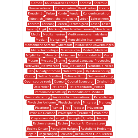
Klarheit
Kollaboratives Lernen
Kontext
Kontrolle
Konversationen
Konzentration
Krankheiten
Kreativ
Kreativität
Kultur
Kunde
Kunden
Kundeninteraktion
Künstlich
Künstliche Intelligenz
Leben
Lehrerinnen
Lehrern
Leistung
Lernen
Lernfähigkeit
Lesen
Leser
Lesern
Logik
Markus
Maschinelles Lernen
Maschinen
Media
Medikamenten
Medikamentenentwicklung
Medizin
Menschen
Menschliche Intelligenz
Menschliche Sprache
Microsoft
Militärische Anwendungen
Militärtechnologie
Missbrauchs-
Modell
Modelle
Möglichkeit
Monaten
Mrt-scans
Multi-modalität
Musik
Muster
Myspace
Name
Natural Language Processing
Netzwerk
Netzwerken
Neu
Neukunde
Neuronale Netze
Nlp
Nlp-algorithmen
Nutzerfragen
Objekterkennung
Online
Online Branding
Online-auftritt
Online-marketing
Open-source-tools
Openai
Openai Sponsoren
Originalität
Österreich
Patienten
Patientendaten
Person
Personalbeschaffung
Personalisierte Medizin
Personalisierung
Persönliche Informationen
Persönliches
Physische Aktionen
Physische Welt
Pinterest
Planung
Plattform
Playlist
Pod
Podcast
Prävention
Print On Demand
Privatsphäre
Problem
Probleme
Programmcode
Projekt
Prompts
Quelle
Quellen
Rechenleistung
Rechte
Rechte An Datensätzen
Rechte Dritter
Rechtliche Haftung
Rechtliche Probleme
Regeln
Regierungen
Relevanz
Ressourcen Für Ki-lernen