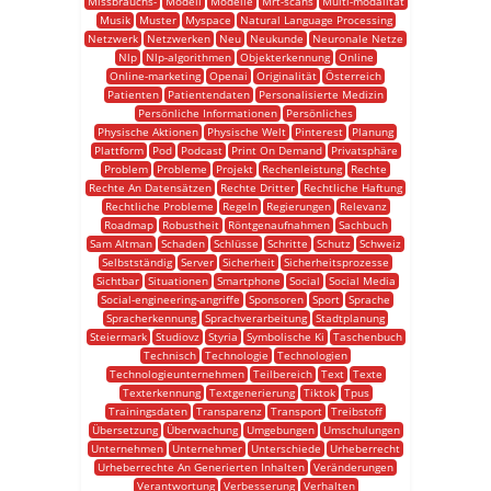
Missbrauchs-
Modell
Modelle
Mrt-scans
Multi-modalität
Musik
Muster
Myspace
Natural Language Processing
Netzwerk
Netzwerken
Neu
Neukunde
Neuronale Netze
Nlp
Nlp-algorithmen
Objekterkennung
Online
Online-marketing
Openai
Originalität
Österreich
Patienten
Patientendaten
Personalisierte Medizin
Persönliche Informationen
Persönliches
Physische Aktionen
Physische Welt
Pinterest
Planung
Plattform
Pod
Podcast
Print On Demand
Privatsphäre
Problem
Probleme
Projekt
Rechenleistung
Rechte
Rechte An Datensätzen
Rechte Dritter
Rechtliche Haftung
Rechtliche Probleme
Regeln
Regierungen
Relevanz
Roadmap
Robustheit
Röntgenaufnahmen
Sachbuch
Sam Altman
Schaden
Schlüsse
Schritte
Schutz
Schweiz
Selbstständig
Server
Sicherheit
Sicherheitsprozesse
Sichtbar
Situationen
Smartphone
Social
Social Media
Social-engineering-angriffe
Sponsoren
Sport
Sprache
Spracherkennung
Sprachverarbeitung
Stadtplanung
Steiermark
Studiovz
Styria
Symbolische Ki
Taschenbuch
Technisch
Technologie
Technologien
Technologieunternehmen
Teilbereich
Text
Texte
Texterkennung
Textgenerierung
Tiktok
Tpus
Trainingsdaten
Transparenz
Transport
Treibstoff
Übersetzung
Überwachung
Umgebungen
Umschulungen
Unternehmen
Unternehmer
Unterschiede
Urheberrecht
Urheberrechte An Generierten Inhalten
Veränderungen
Verantwortung
Verbesserung
Verhalten