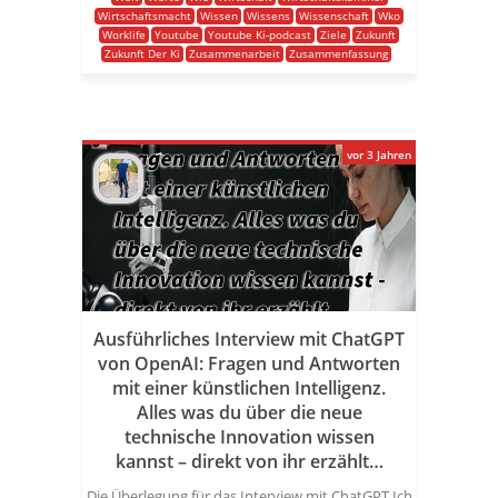
Wirtschaftsmacht
Wissen
Wissens
Wissenschaft
Wko
Worklife
Youtube
Youtube Ki-podcast
Ziele
Zukunft
Zukunft Der Ki
Zusammenarbeit
Zusammenfassung
vor 3 Jahren
Ausführliches Interview mit ChatGPT
von OpenAI: Fragen und Antworten
mit einer künstlichen Intelligenz.
Alles was du über die neue
technische Innovation wissen
kannst – direkt von ihr erzählt…
Die Überlegung für das Interview mit ChatGPT Ich