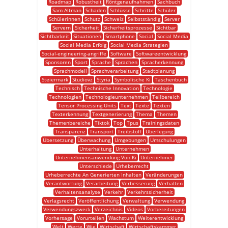
Roadmap
Robustheit
Röntgenaufnahmen
Sachbuch
Sam Altman
Schaden
Schlüsse
Schritte
Schüler
Schülerinnen
Schutz
Schweiz
Selbstständig
Server
Servern
Sicherheit
Sicherheitsprozesse
Sichtbar
Sichtbarkeit
Situationen
Smartphone
Social
Social Media
Social Media Erfolg
Social Media Strategien
Social-engineering-angriffe
Software
Softwareentwicklung
Sponsoren
Sport
Sprache
Sprachen
Spracherkennung
Sprachmodell
Sprachverarbeitung
Stadtplanung
Steiermark
Studiovz
Styria
Symbolische Ki
Taschenbuch
Technisch
Technische Innovation
Technologie
Technologien
Technologieunternehmen
Teilbereich
Tensor Processing Units
Text
Texte
Texten
Texterkennung
Textgenerierung
Thema
Themen
Themenbereiche
Tiktok
Top
Tpus
Trainingsdaten
Transparenz
Transport
Treibstoff
Überlegung
Übersetzung
Überwachung
Umgebungen
Umschulungen
Unterhaltung
Unternehmen
Unternehmensanwendung Von Ki
Unternehmer
Unterschiede
Urheberrecht
Urheberrechte An Generierten Inhalten
Veränderungen
Verantwortung
Verarbeitung
Verbesserung
Verhalten
Verhaltensanalyse
Verkehr
Verkehrssicherheit
Verlagsrecht
Veröffentlichung
Verwaltung
Verwendung
Verwendungszweck
Verzeichnis
Videos
Vorbereitungen
Vorhersage
Vorurteilen
Wachstum
Weiterentwicklung
Welt
Werte
Wie
Wirtschaft
Wirtschaftskammer