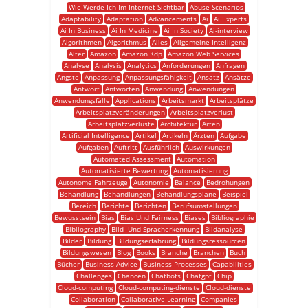
Wie Werde Ich Im Internet Sichtbar
Abuse Scenarios
Adaptability
Adaptation
Advancements
Ai
Ai Experts
Ai In Business
Ai In Medicine
Ai In Society
Ai-interview
Algorithmen
Algorithmus
Alles
Allgemeine Intelligenz
Alter
Amazon
Amazon Kdp
Amazon Web Services
Analyse
Analysis
Analytics
Anforderungen
Anfragen
Ängste
Anpassung
Anpassungsfähigkeit
Ansatz
Ansätze
Antwort
Antworten
Anwendung
Anwendungen
Anwendungsfälle
Applications
Arbeitsmarkt
Arbeitsplätze
Arbeitsplatzveränderungen
Arbeitsplatzverlust
Arbeitsplatzverluste
Architektur
Arten
Artificial Intelligence
Artikel
Artikeln
Ärzten
Aufgabe
Aufgaben
Auftritt
Ausführlich
Auswirkungen
Automated Assessment
Automation
Automatisierte Bewertung
Automatisierung
Autonome Fahrzeuge
Autonomie
Balance
Bedrohungen
Behandlung
Behandlungen
Behandlungspläne
Beispiel
Bereich
Berichte
Berichten
Berufsumstellungen
Bewusstsein
Bias
Bias Und Fairness
Biases
Bibliographie
Bibliography
Bild- Und Spracherkennung
Bildanalyse
Bilder
Bildung
Bildungserfahrung
Bildungsressourcen
Bildungswesen
Blog
Books
Branche
Branchen
Buch
Bücher
Business Advice
Business Processes
Capabilities
Challenges
Chancen
Chatbots
Chatgpt
Chip
Cloud-computing
Cloud-computing-dienste
Cloud-dienste
Collaboration
Collaborative Learning
Companies