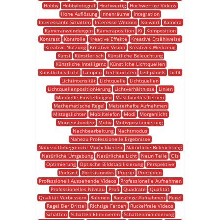
Hobby
Hobbyfotograf
Hochwertig
Hochwertige Videos
Hohe Auflösung
Innenräume
Integration
Interessante Schatten
Interesse Wecken
Iso-wert
Kamera
Kameranwendungen
Kameraposition
Ki
Komposition
Kontrast
Kontrolle
Kreative Effekte
Kreative Erzählweise
Kreative Nutzung
Kreative Vision
Kreatives Werkzeug
Kunst
Künstlerisch
Künstliche Beleuchtung
Künstliche Intelligenz
Künstliche Lichtquellen
Künstliches Licht
Lampen
Led-leuchten
Led-panels
Licht
Lichtintensität
Lichtquelle
Lichtquellen
Lichtquellenpositionierung
Lichtverhältnisse
Linien
Manuelle Einstellungen
Maschinelles Lernen
Mathematische Regel
Meisterhafte Aufnahmen
Mittagslichter
Mobiltelefon
Modi
Morgenlicht
Morgenstunden
Motiv
Motivpositionierung
Nachbearbeitung
Nachtmodus
Nahezu Professionelle Ergebnisse
Nahezu Unbegrenzte Möglichkeiten
Natürliche Beleuchtung
Natürliche Umgebung
Natürliches Licht
Neun Teile
Ois
Optimierung
Optische Bildstabilisierung
Perspektive
Podcast
Porträtmodus
Prinzip
Prinzipien
Professionell Aussehende Videos
Professionelle Aufnahmen
Professionelles Niveau
Profi
Quadrate
Qualität
Qualität Verbessern
Rahmen
Rauschige Aufnahmen
Regel
Regel Der Drittel
Richtige Farben
Ruckelfreie Videos
Schatten
Schatten Eliminieren
Schattenminimierung