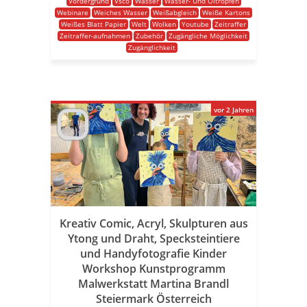
Vordergrund
Vsco
Wasser
Wasser- Und Öltropfen
Webinare
Weiches Wasser
Weißabgleich
Weiße Kartons
Weißes Blatt Papier
Welt
Wolken
Youtube
Zeitraffer
Zeitraffer-aufnahmen
Zubehör
Zugängliche Möglichkeit
Zugänglichkeit
vor 2 Jahren
Kreativ Comic, Acryl, Skulpturen aus
Ytong und Draht, Specksteintiere
und Handyfotografie Kinder
Workshop Kunstprogramm
Malwerkstatt Martina Brandl
Steiermark Österreich