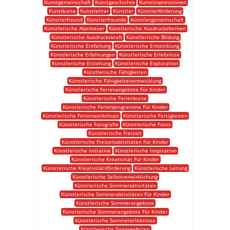
Kunstgemeinschaft
Kunstgeschichte
Kunstimpressionen
Kunstkurse
Kunstlehrer
Künstler
Künstlerförderung
Künstlerfreund
Künstlerfreunde
Künstlergemeinschaft
Künstlerische Abenteuer
Künstlerische Ausdrucksformen
Künstlerische Ausdruckskraft
Künstlerische Bildung
Künstlerische Entfaltung
Künstlerische Entwicklung
Künstlerische Erfahrungen
Künstlerische Erlebnisse
Künstlerische Erziehung
Künstlerische Exploration
Künstlerische Fähigkeiten
Künstlerische Fähigkeitenentwicklung
Künstlerische Ferienangebote Für Kinder
Künstlerische Ferienkurse
Künstlerische Ferienprogramme Für Kinder
Künstlerische Ferienworkshops
Künstlerische Fertigkeiten
Künstlerische Fotografie
Künstlerische Fotos
Künstlerische Freizeit
Künstlerische Freizeitaktivitäten Für Kinder
Künstlerische Initiative
Künstlerische Inspiration
Künstlerische Kreativität Für Kinder
Künstlerische Kreativitätsförderung
Künstlerische Leitung
Künstlerische Selbstverwirklichung
Künstlerische Sommeraktivitäten
Künstlerische Sommeraktivitäten Für Kinder
Künstlerische Sommerangebote
Künstlerische Sommerangebote Für Kinder
Künstlerische Sommererlebnisse
Künstlerische Sommerferien