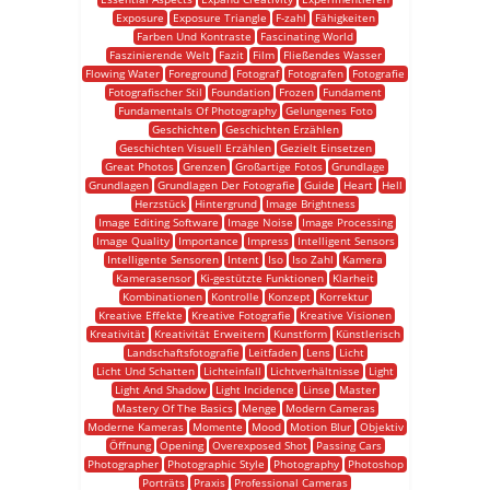
Exposure
Exposure Triangle
F-zahl
Fähigkeiten
Farben Und Kontraste
Fascinating World
Faszinierende Welt
Fazit
Film
Fließendes Wasser
Flowing Water
Foreground
Fotograf
Fotografen
Fotografie
Fotografischer Stil
Foundation
Frozen
Fundament
Fundamentals Of Photography
Gelungenes Foto
Geschichten
Geschichten Erzählen
Geschichten Visuell Erzählen
Gezielt Einsetzen
Great Photos
Grenzen
Großartige Fotos
Grundlage
Grundlagen
Grundlagen Der Fotografie
Guide
Heart
Hell
Herzstück
Hintergrund
Image Brightness
Image Editing Software
Image Noise
Image Processing
Image Quality
Importance
Impress
Intelligent Sensors
Intelligente Sensoren
Intent
Iso
Iso Zahl
Kamera
Kamerasensor
Ki-gestützte Funktionen
Klarheit
Kombinationen
Kontrolle
Konzept
Korrektur
Kreative Effekte
Kreative Fotografie
Kreative Visionen
Kreativität
Kreativität Erweitern
Kunstform
Künstlerisch
Landschaftsfotografie
Leitfaden
Lens
Licht
Licht Und Schatten
Lichteinfall
Lichtverhältnisse
Light
Light And Shadow
Light Incidence
Linse
Master
Mastery Of The Basics
Menge
Modern Cameras
Moderne Kameras
Momente
Mood
Motion Blur
Objektiv
Öffnung
Opening
Overexposed Shot
Passing Cars
Photographer
Photographic Style
Photography
Photoshop
Porträts
Praxis
Professional Cameras