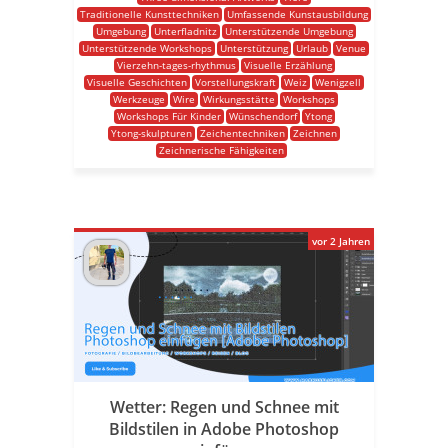
Traditionelle Kunsttechniken
Umfassende Kunstausbildung
Umgebung
Unterfladnitz
Unterstützende Umgebung
Unterstützende Workshops
Unterstützung
Urlaub
Venue
Vierzehn-tages-rhythmus
Visuelle Erzählung
Visuelle Geschichten
Vorstellungskraft
Weiz
Wenigzell
Werkzeuge
Wire
Wirkungsstätte
Workshops
Workshops Für Kinder
Wünschendorf
Ytong
Ytong-skulpturen
Zeichentechniken
Zeichnen
Zeichnerische Fähigkeiten
vor 2 Jahren
Wetter: Regen und Schnee mit
Bildstilen in Adobe Photoshop