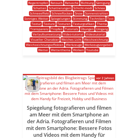
Regentropfen
Retouch
Retusche
Richtung
Sättigung
Schatten
Schattierungen
Schicht-modi
Schnee
Schneeeffekt
Schneeflocken
Snow
Sonnenstrahlen
Sonniges Wetter
Spiegelungen
Stimmung
Techniken
Text
Textur
Texture
Texturen
Texturgrafiken
Thema
Transparenz
Tropfen
Tutorials
Übungen
Umgang
Verlaufsumsetzung
Video-tutorial
Videotutorial
Visueller Charakter
Weiches Licht
Weichzeichnung
Weichzeichnungseffekten
Werkzeuge
Werkzeugvorgaben
Wetter
Wetterthema
Wolken
Youtube
vor 2 Jahren
Spiegelung fotografieren und filmen
am Meer mit dem Smartphone an
der Adria. Fotografieren und Filmen
mit dem Smartphone: Bessere Fotos
und Videos mit dem Handy für