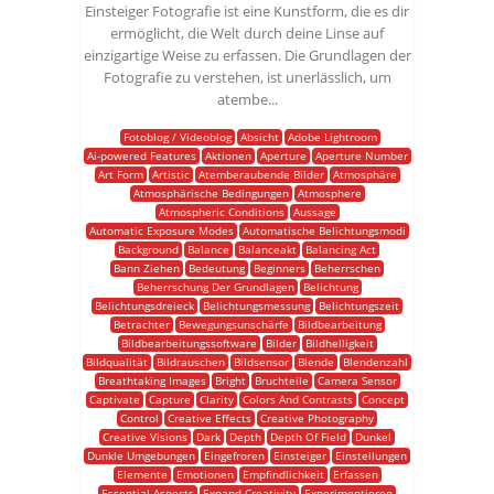
Einsteiger Fotografie ist eine Kunstform, die es dir
ermöglicht, die Welt durch deine Linse auf
einzigartige Weise zu erfassen. Die Grundlagen der
Fotografie zu verstehen, ist unerlässlich, um
atembe...
Fotoblog / Videoblog
Absicht
Adobe Lightroom
Ai-powered Features
Aktionen
Aperture
Aperture Number
Art Form
Artistic
Atemberaubende Bilder
Atmosphäre
Atmosphärische Bedingungen
Atmosphere
Atmospheric Conditions
Aussage
Automatic Exposure Modes
Automatische Belichtungsmodi
Background
Balance
Balanceakt
Balancing Act
Bann Ziehen
Bedeutung
Beginners
Beherrschen
Beherrschung Der Grundlagen
Belichtung
Belichtungsdreieck
Belichtungsmessung
Belichtungszeit
Betrachter
Bewegungsunschärfe
Bildbearbeitung
Bildbearbeitungssoftware
Bilder
Bildhelligkeit
Bildqualität
Bildrauschen
Bildsensor
Blende
Blendenzahl
Breathtaking Images
Bright
Bruchteile
Camera Sensor
Captivate
Capture
Clarity
Colors And Contrasts
Concept
Control
Creative Effects
Creative Photography
Creative Visions
Dark
Depth
Depth Of Field
Dunkel
Dunkle Umgebungen
Eingefroren
Einsteiger
Einstellungen
Elemente
Emotionen
Empfindlichkeit
Erfassen
Essential Aspects
Expand Creativity
Experimentieren