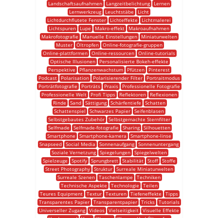
Landschaftsaufnahmen
Langzeitbelichtung
Lernen
Lernwerkzeug
Leuchtstäbe
Licht
Lichtdurchflutete Fenster
Lichteffekte
Lichtmalerei
Lichtspuren
Lupe
Makro-effekt
Makroaufnahmen
Makrofotografie
Manuelle Einstellungen
Miniaturwelten
Muster
Öltropfen
Online-fotografie-gruppen
Online-plattformen
Online-ressourcen
Online-tutorials
Optische Illusionen
Personalisierte Bokeh-effekte
Perspektive
Pflanzenwachstum
Pfützen
Pinterest
Podcast
Polarisation
Polarisierender Filter
Portraitmodus
Porträtfotografie
Porträts
Praxis
Professionelle Fotografie
Professionelle Welt
Profi Tipps
Reflektoren
Reflexionen
Rinde
Sand
Sättigung
Schärfentiefe
Schatten
Schattenspiel
Schwarzes Papier
Seifenblasen
Selbstgebautes Zubehör
Selbstgemachte Sternfilter
Selfmade
Selfmade-fotografie
Sharing
Silhouetten
Smartphone
Smartphone-kamera
Smartphone-linse
Snapseed
Social Media
Sonnenaufgang
Sonnenuntergang
Soziale Vernetzung
Spiegelungen
Spiegelwelten
Spielzeuge
Spotify
Sprungbrett
Stabilität
Stoff
Stoffe
Street Photography
Struktur
Surreale Miniaturwelten
Surreale Szenen
Taschenlampe
Techniken
Technische Aspekte
Technologie
Teilen
Teures Equipment
Textur
Texturen
Tiefeneffekte
Tipps
Transparentes Papier
Transparentpapier
Tricks
Tutorials
Universeller Zugang
Videos
Vielseitigkeit
Visuelle Effekte