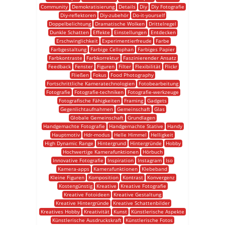
Community
Demokratisierung
Details
Diy
Diy Fotografie
Diy-reflektoren
Diy-zubehör
Do-it-yourself
Doppelbelichtung
Dramatische Wolken
Drittelregel
Dunkle Schatten
Effekte
Einstellungen
Entdecken
Erschwinglichkeit
Experimentierfreude
Farbe
Farbgestaltung
Farbige Cellophan
Farbiges Papier
Farbkontraste
Farbkorrektur
Faszinierender Ansatz
Feedback
Fenster
Figuren
Filter
Flexibilität
Flickr
Fließen
Fokus
Food Photography
Fortschrittliche Kameratechnologien
Fotobearbeitung
Fotografie
Fotografie-techniken
Fotografie-werkzeuge
Fotografische Fähigkeiten
Framing
Gadgets
Gegenlichtaufnahmen
Gemeinschaft
Glas
Globale Gemeinschaft
Grundlagen
Handgemachte Fotografie
Handgemachte Stative
Handy
Hauptmotiv
Hdr-modus
Helle Himmel
Helligkeit
High Dynamic Range
Hintergrund
Hintergründe
Hobby
Hochwertige Kamerafunktionen
Hörbuch
Innovative Fotografie
Inspiration
Instagram
Iso
Kamera-apps
Kamerafunktionen
Klebeband
Kleine Figuren
Komposition
Kontrast
Konvergenz
Kostengünstig
Kreative
Kreative Fotografie
Kreative Fotoideen
Kreative Gestaltung
Kreative Hintergründe
Kreative Schattenbilder
Kreatives Hobby
Kreativität
Kunst
Künstlerische Aspekte
Künstlerische Ausdruckskraft
Künstlerische Fotos