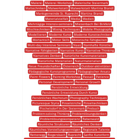
Malerei
Malerei Workshop
Malerische Steiermark
Maltechniken
Malwerkstatt
Malwerkstatt Martina Brandl
Marktgemeinde St. Ruprecht
Martina Brandl
Materialvielfalt
Media
Medien
Mehrtägige Intensiv-seminare
Miesenbach Bei Birkfeld
Mischtechniken
Mixing Techniques
Mobile Photography
Modellieren
Moderne Kunst
Moderne Kunsttechniken
Mortantsch
Motor Skills
Motorische Fähigkeiten
Multi-day Intensive Seminars
Naas
Namhafte Künstler
Narrative Fähigkeiten
Narrative Kunst
Narrative Thinking
Narratives Denken
Natürliche Kunstmaterialien
Natürliche Materialien
Naturmaterialien
Neue Freundschaften
Österreich
Outdoor-aktivitäten
Pädagogische Kunstprogramme
Pädagogischer Ansatz
Paint Flowers
Painting Workshop
Passail
Patience
Personal Development
Personal Growth
Persönliche Entwicklung
Persönliche Entwicklung Durch Kunst
Persönliches Wachstum
Photography Techniques
Picturesque Styria
Pinselstriche
Pinseltechniken
Pischelsdorf In Der Steiermark
Prebuch
Problem-solving Thinking
Problemlösungsdenken
Problemlösungskompetenz
Rabenwald
Räumliche Strukturen
Räumliches Denken
Räumliches Vorstellungsvermögen
Regionale Talente
Rettenegg
Riegersbach
Ruprecht
Sanfte Kunstform