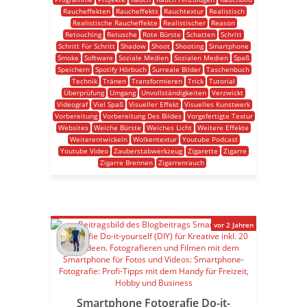
Raucheffekten
Raucheffekts
Rauchtextur
Realistisch
Realistische Raucheffekte
Realistischer
Reason
Retouching
Retusche
Rote Bürste
Schatten
Schritt
Schritt Für Schritt
Shadow
Shoot
Shooting
Smartphone
Smoke
Software
Soziale Medien
Sozialen Medien
Spaß
Speichern
Spotify Hörbuch
Surreale Bilder
Taschenbuch
Technik
Tränen
Transformieren
Trick
Tutorial
Überprüfung
Umgang
Unvollständigkeiten
Verzwickt
Videograf
Viel Spaß
Visueller Effekt
Visuelles Kunstwerk
Vorbereitung
Vorbereitung Des Bildes
Vorgefertigte Textur
Websites
Weiche Bürste
Weiches Licht
Weitere Effekte
Weiterentwickeln
Wolkentextur
Youtube Podcast
Youtube Video
Zauberstabwerkzeug
Zigarette
Zigarre
Zigarre Brennen
Zigarrenrauch
vor 2 Jahren
Smartphone Fotografie Do-it-