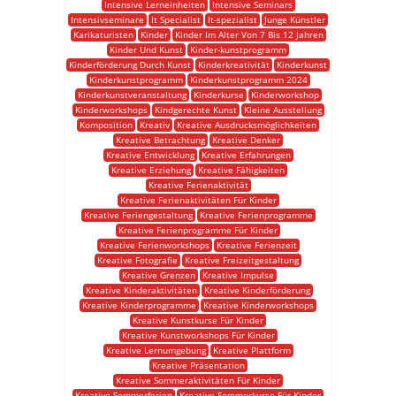
Intensive Lerneinheiten
Intensive Seminars
Intensivseminare
It Specialist
It-spezialist
Junge Künstler
Karikaturisten
Kinder
Kinder Im Alter Von 7 Bis 12 Jahren
Kinder Und Kunst
Kinder-kunstprogramm
Kinderförderung Durch Kunst
Kinderkreativität
Kinderkunst
Kinderkunstprogramm
Kinderkunstprogramm 2024
Kinderkunstveranstaltung
Kinderkurse
Kinderworkshop
Kinderworkshops
Kindgerechte Kunst
Kleine Ausstellung
Komposition
Kreativ
Kreative Ausdrucksmöglichkeiten
Kreative Betrachtung
Kreative Denker
Kreative Entwicklung
Kreative Erfahrungen
Kreative Erziehung
Kreative Fähigkeiten
Kreative Ferienaktivität
Kreative Ferienaktivitäten Für Kinder
Kreative Feriengestaltung
Kreative Ferienprogramme
Kreative Ferienprogramme Für Kinder
Kreative Ferienworkshops
Kreative Ferienzeit
Kreative Fotografie
Kreative Freizeitgestaltung
Kreative Grenzen
Kreative Impulse
Kreative Kinderaktivitäten
Kreative Kinderförderung
Kreative Kinderprogramme
Kreative Kinderworkshops
Kreative Kunstkurse Für Kinder
Kreative Kunstworkshops Für Kinder
Kreative Lernumgebung
Kreative Plattform
Kreative Präsentation
Kreative Sommeraktivitäten Für Kinder
Kreative Sommerferien
Kreative Sommerkurse Für Kinder