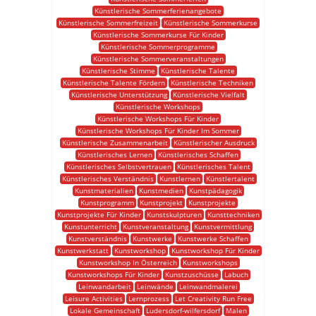
Künstlerische Sommerferienangebote
Künstlerische Sommerfreizeit
Künstlerische Sommerkurse
Künstlerische Sommerkurse Für Kinder
Künstlerische Sommerprogramme
Künstlerische Sommerveranstaltungen
Künstlerische Stimme
Künstlerische Talente
Künstlerische Talente Fördern
Künstlerische Techniken
Künstlerische Unterstützung
Künstlerische Vielfalt
Künstlerische Workshops
Künstlerische Workshops Für Kinder
Künstlerische Workshops Für Kinder Im Sommer
Künstlerische Zusammenarbeit
Künstlerischer Ausdruck
Künstlerisches Lernen
Künstlerisches Schaffen
Künstlerisches Selbstvertrauen
Künstlerisches Talent
Künstlerisches Verständnis
Kunstlernen
Künstlertalent
Kunstmaterialien
Kunstmedien
Kunstpädagogik
Kunstprogramm
Kunstprojekt
Kunstprojekte
Kunstprojekte Für Kinder
Kunstskulpturen
Kunsttechniken
Kunstunterricht
Kunstveranstaltung
Kunstvermittlung
Kunstverständnis
Kunstwerke
Kunstwerke Schaffen
Kunstwerkstatt
Kunstworkshop
Kunstworkshop Für Kinder
Kunstworkshop In Österreich
Kunstworkshops
Kunstworkshops Für Kinder
Kunstzuschüsse
Labuch
Leinwandarbeit
Leinwände
Leinwandmalerei
Leisure Activities
Lernprozess
Let Creativity Run Free
Lokale Gemeinschaft
Ludersdorf-wilfersdorf
Malen