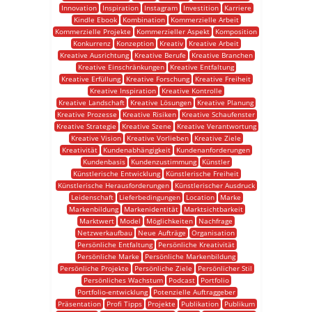
Innovation
Inspiration
Instagram
Investition
Karriere
Kindle Ebook
Kombination
Kommerzielle Arbeit
Kommerzielle Projekte
Kommerzieller Aspekt
Komposition
Konkurrenz
Konzeption
Kreativ
Kreative Arbeit
Kreative Ausrichtung
Kreative Berufe
Kreative Branchen
Kreative Einschränkungen
Kreative Entfaltung
Kreative Erfüllung
Kreative Forschung
Kreative Freiheit
Kreative Inspiration
Kreative Kontrolle
Kreative Landschaft
Kreative Lösungen
Kreative Planung
Kreative Prozesse
Kreative Risiken
Kreative Schaufenster
Kreative Strategie
Kreative Szene
Kreative Verantwortung
Kreative Vision
Kreative Vorlieben
Kreative Ziele
Kreativität
Kundenabhängigkeit
Kundenanforderungen
Kundenbasis
Kundenzustimmung
Künstler
Künstlerische Entwicklung
Künstlerische Freiheit
Künstlerische Herausforderungen
Künstlerischer Ausdruck
Leidenschaft
Lieferbedingungen
Location
Marke
Markenbildung
Markenidentität
Marktsichtbarkeit
Marktwert
Model
Möglichkeiten
Nachfrage
Netzwerkaufbau
Neue Aufträge
Organisation
Persönliche Entfaltung
Persönliche Kreativität
Persönliche Marke
Persönliche Markenbildung
Persönliche Projekte
Persönliche Ziele
Persönlicher Stil
Persönliches Wachstum
Podcast
Portfolio
Portfolio-entwicklung
Potenzielle Auftraggeber
Präsentation
Profi Tipps
Projekte
Publikation
Publikum