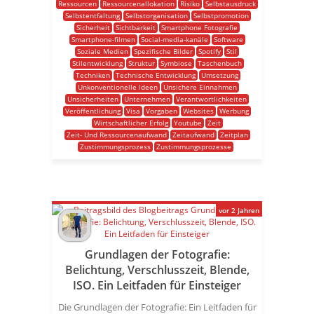
Ressourcen
Ressourcenallokation
Risiko
Selbstausdruck
Selbstentfaltung
Selbstorganisation
Selbstpromotion
Sicherheit
Sichtbarkeit
Smartphone Fotografie
Smartphone-filmen
Social-media-kanäle
Software
Soziale Medien
Spezifische Bilder
Spotify
Stil
Stilentwicklung
Struktur
Symbiose
Taschenbuch
Techniken
Technische Entwicklung
Umsetzung
Unkonventionelle Ideen
Unsichere Einnahmen
Unsicherheiten
Unternehmen
Verantwortlichkeiten
Veröffentlichung
Visa
Vorgaben
Websites
Werbung
Wirtschaftlicher Erfolg
Youtube
Zeit
Zeit- Und Ressourcenaufwand
Zeitaufwand
Zeitplan
Zustimmungsprozess
Zustimmungsprozesse
vor 2 Jahren
Grundlagen der Fotografie:
Belichtung, Verschlusszeit, Blende,
ISO. Ein Leitfaden für Einsteiger
Die Grundlagen der Fotografie: Ein Leitfaden für