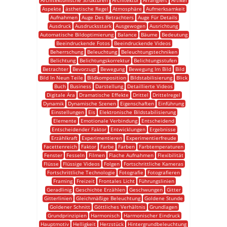
Architektonische Strukturen
Architektur
Arrangiert
Artikel
Aspekte
ästhetische Regel
Atmosphäre
Aufmerksamkeit
Aufnahmen
Auge Des Betrachters
Auge Für Details
Ausdruck
Ausdrucksstark
Ausgewogen
Ausrichtung
Automatische Bildoptimierung
Balance
Bäume
Bedeutung
Beeindruckende Fotos
Beeindruckende Videos
Beherrschung
Beleuchtung
Beleuchtungstechniken
Belichtung
Belichtungskorrektur
Belichtungsstufen
Betrachter
Bevorzugt
Bewegung
Bewegung Im Bild
Bild
Bild In Neun Teile
Bildkomposition
Bildstabilisierung
Blick
Buch
Business
Darstellung
Detaillierte Videos
Digitale Ära
Dramatische Effekte
Drittel
Drittelregel
Dynamik
Dynamische Szenen
Eigenschaften
Einführung
Einstellungen
Eis
Elektronische Bildstabilisierung
Elemente
Emotionale Verbindung
Entscheidend
Entscheidender Faktor
Entwicklungen
Ergebnisse
Erzählkraft
Experimentieren
Experimentierfreude
Facettenreich
Faktor
Farbe
Farben
Farbtemperaturen
Fenster
Fesseln
Filmen
Flache Aufnahmen
Flexibilität
Flüsse
Flüssige Videos
Folgen
Fortschrittliche Kameras
Fortschrittliche Technologie
Fotografie
Fotografieren
Framing
Freizeit
Frontales Licht
Führungslinien
Geradlinig
Geschichte Erzählen
Geschwungen
Gitter
Gitterlinien
Gleichmäßige Beleuchtung
Goldene Stunde
Goldener Schnitt
Göttliches Verhältnis
Grundlagen
Grundprinzipien
Harmonisch
Harmonischer Eindruck
Hauptmotiv
Helligkeit
Herzstück
Hintergrundbeleuchtung