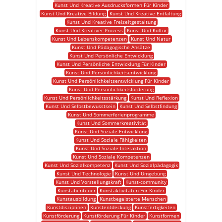
Kunst Und Kreative Ausdrucksformen Für Kinder
Kunst Und Kreative Bildung
Kunst Und Kreative Entfaltung
Kunst Und Kreative Freizeitgestaltung
Kunst Und Kreativer Prozess
Kunst Und Kultur
Kunst Und Lebenskompetenzen
Kunst Und Natur
Kunst Und Pädagogische Ansätze
Kunst Und Persönliche Entwicklung
Kunst Und Persönliche Entwicklung Für Kinder
Kunst Und Persönlichkeitsentwicklung
Kunst Und Persönlichkeitsentwicklung Für Kinder
Kunst Und Persönlichkeitsförderung
Kunst Und Persönlichkeitsstärkung
Kunst Und Reflexion
Kunst Und Selbstbewusstsein
Kunst Und Selbstfindung
Kunst Und Sommerferienprogramme
Kunst Und Sommerkreativität
Kunst Und Soziale Entwicklung
Kunst Und Soziale Fähigkeiten
Kunst Und Soziale Interaktion
Kunst Und Soziale Kompetenzen
Kunst Und Sozialkompetenz
Kunst Und Sozialpädagogik
Kunst Und Technologie
Kunst Und Umgebung
Kunst Und Vorstellungskraft
Kunst-community
Kunstabenteuer
Kunstaktivitäten Für Kinder
Kunstausbildung
Kunstbegeisterte Menschen
Kunstdisziplinen
Kunstentdeckung
Kunstfertigkeiten
Kunstförderung
Kunstförderung Für Kinder
Kunstformen