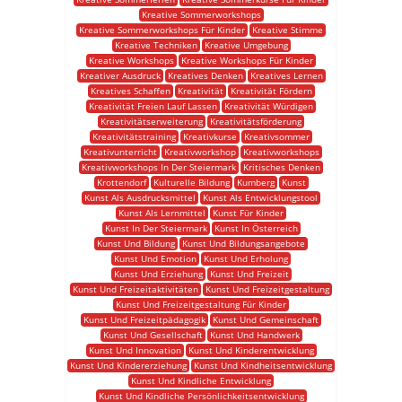
Kreative Sommerworkshops
Kreative Sommerworkshops Für Kinder
Kreative Stimme
Kreative Techniken
Kreative Umgebung
Kreative Workshops
Kreative Workshops Für Kinder
Kreativer Ausdruck
Kreatives Denken
Kreatives Lernen
Kreatives Schaffen
Kreativität
Kreativität Fördern
Kreativität Freien Lauf Lassen
Kreativität Würdigen
Kreativitätserweiterung
Kreativitätsförderung
Kreativitätstraining
Kreativkurse
Kreativsommer
Kreativunterricht
Kreativworkshop
Kreativworkshops
Kreativworkshops In Der Steiermark
Kritisches Denken
Krottendorf
Kulturelle Bildung
Kumberg
Kunst
Kunst Als Ausdrucksmittel
Kunst Als Entwicklungstool
Kunst Als Lernmittel
Kunst Für Kinder
Kunst In Der Steiermark
Kunst In Österreich
Kunst Und Bildung
Kunst Und Bildungsangebote
Kunst Und Emotion
Kunst Und Erholung
Kunst Und Erziehung
Kunst Und Freizeit
Kunst Und Freizeitaktivitäten
Kunst Und Freizeitgestaltung
Kunst Und Freizeitgestaltung Für Kinder
Kunst Und Freizeitpädagogik
Kunst Und Gemeinschaft
Kunst Und Gesellschaft
Kunst Und Handwerk
Kunst Und Innovation
Kunst Und Kinderentwicklung
Kunst Und Kindererziehung
Kunst Und Kindheitsentwicklung
Kunst Und Kindliche Entwicklung
Kunst Und Kindliche Persönlichkeitsentwicklung