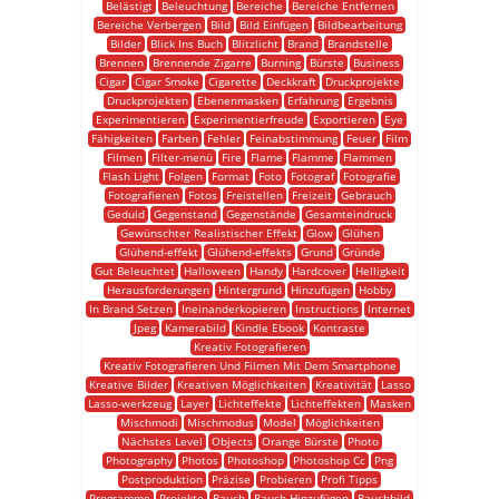
Belästigt
Beleuchtung
Bereiche
Bereiche Entfernen
Bereiche Verbergen
Bild
Bild Einfügen
Bildbearbeitung
Bilder
Blick Ins Buch
Blitzlicht
Brand
Brandstelle
Brennen
Brennende Zigarre
Burning
Bürste
Business
Cigar
Cigar Smoke
Cigarette
Deckkraft
Druckprojekte
Druckprojekten
Ebenenmasken
Erfahrung
Ergebnis
Experimentieren
Experimentierfreude
Exportieren
Eye
Fähigkeiten
Farben
Fehler
Feinabstimmung
Feuer
Film
Filmen
Filter-menü
Fire
Flame
Flamme
Flammen
Flash Light
Folgen
Format
Foto
Fotograf
Fotografie
Fotografieren
Fotos
Freistellen
Freizeit
Gebrauch
Geduld
Gegenstand
Gegenstände
Gesamteindruck
Gewünschter Realistischer Effekt
Glow
Glühen
Glühend-effekt
Glühend-effekts
Grund
Gründe
Gut Beleuchtet
Halloween
Handy
Hardcover
Helligkeit
Herausforderungen
Hintergrund
Hinzufügen
Hobby
In Brand Setzen
Ineinanderkopieren
Instructions
Internet
Jpeg
Kamerabild
Kindle Ebook
Kontraste
Kreativ Fotografieren
Kreativ Fotografieren Und Filmen Mit Dem Smartphone
Kreative Bilder
Kreativen Möglichkeiten
Kreativität
Lasso
Lasso-werkzeug
Layer
Lichteffekte
Lichteffekten
Masken
Mischmodi
Mischmodus
Model
Möglichkeiten
Nächstes Level
Objects
Orange Bürste
Photo
Photography
Photos
Photoshop
Photoshop Cc
Png
Postproduktion
Präzise
Probieren
Profi Tipps
Programme
Projekte
Rauch
Rauch Hinzufügen
Rauchbild