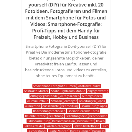
yourself (DIY) für Kreative inkl. 20
Fotoideen. Fotografieren und Filmen
mit dem Smartphone für Fotos und
Videos: Smartphone-Fotografie:
Profi-Tipps mit dem Handy für
Freizeit, Hobby und Business
Smartphone Fotografie Do-it-yourself (DIY) für
Kreative Die moderne Smartphone-Fotografie
bietet dir ungeahnte Möglichkeiten, deiner
Kreativität freien Lauf zu lassen und
beeindruckende Fotos und Videos zu erstellen,
ohne teures Equipment zu benöt...
Smartphone Fotografie Filmen
Abstrakte Kunst
Abstrakte Muster
Adobe Lightroom Mobile
Allgegenwärtig
Alltagsgegenstände
Alltagsszenen
Altersgruppen
Aluminiumfolie
Amazon
Anfänger
Anleitungen
Apps
Ausrichten
Ausschnitte
Bearbeitung
Bearbeitungs-apps
Bearbeitungstechniken
Beeindruckende Fotos
Belebte Straße
Belichtung
Belichtungszeit
Beschneiden
Bildbearbeitung
Bildkomposition
Bildqualität
Bokeh
Bokeh-effekte
Bokeh-hintergrund
Bokeh-lichteffekte
Buch
Bücherstapel
Bunte Muster
Buntes Papier
Business