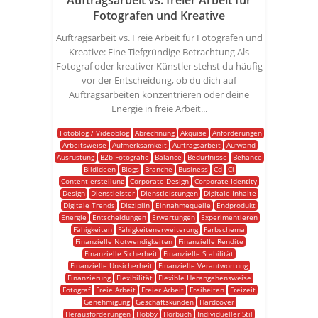
Auftragsarbeit vs. freier Arbeit für
Fotografen und Kreative
Auftragsarbeit vs. Freie Arbeit für Fotografen und
Kreative: Eine Tiefgründige Betrachtung Als
Fotograf oder kreativer Künstler stehst du häufig
vor der Entscheidung, ob du dich auf
Auftragsarbeiten konzentrieren oder deine
Energie in freie Arbeit...
Fotoblog / Videoblog
Abrechnung
Akquise
Anforderungen
Arbeitsweise
Aufmerksamkeit
Auftragsarbeit
Aufwand
Ausrüstung
B2b Fotografie
Balance
Bedürfnisse
Behance
Bildideen
Blogs
Branche
Business
Cd
Ci
Content-erstellung
Corporate Design
Corporate Identity
Design
Dienstleister
Dienstleistungen
Digitale Inhalte
Digitale Trends
Disziplin
Einnahmequelle
Endprodukt
Energie
Entscheidungen
Erwartungen
Experimentieren
Fähigkeiten
Fähigkeitenerweiterung
Farbschema
Finanzielle Notwendigkeiten
Finanzielle Rendite
Finanzielle Sicherheit
Finanzielle Stabilität
Finanzielle Unsicherheit
Finanzielle Verantwortung
Finanzierung
Flexibilität
Flexible Herangehensweise
Fotograf
Freie Arbeit
Freier Arbeit
Freiheiten
Freizeit
Genehmigung
Geschäftskunden
Hardcover
Herausforderungen
Hobby
Hörbuch
Individueller Stil