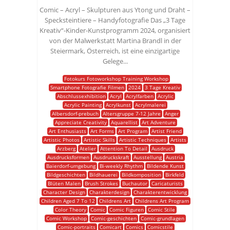
Comic – Acryl – Skulpturen aus Ytong und Draht –
Specksteintiere – Handyfotografie Das „3 Tage
Kreativ“-Kinder-Kunstprogramm 2024, organisiert
von der Malwerkstatt Martina Brandl in der
Steiermark, Österreich, ist eine einzigartige
Gelege...
Fotokurs Fotoworkshop Training Workshop
Smartphone Fotografie Filmen
2024
3 Tage Kreativ
Abschlussexhibition
Acryl
Acrylfarben
Acrylic
Acrylic Painting
Acrylkunst
Acrylmalerei
Albersdorf-prebuch
Altersgruppe 7-12 Jahre
Anger
Appreciate Creativity
Aquarellist
Art Adventure
Art Enthusiasts
Art Forms
Art Program
Artist Friend
Artistic Photos
Artistic Skills
Artistic Techniques
Artists
Arzberg
Atelier
Attention To Detail
Ausdruck
Ausdrucksformen
Ausdruckskraft
Ausstellung
Austria
Baierdorf-umgebung
Bi-weekly Rhythm
Bildende Kunst
Bildgeschichten
Bildhauerei
Bildkomposition
Birkfeld
Blüten Malen
Brush Strokes
Buchautor
Caricaturists
Character Design
Charakterdesign
Charakterentwicklung
Children Aged 7 To 12
Childrens Art
Childrens Art Program
Color Theory
Comic
Comic Figuren
Comic Stile
Comic Workshop
Comic-geschichten
Comic-grundlagen
Comic-portraits
Comicart
Comics
Comicstile