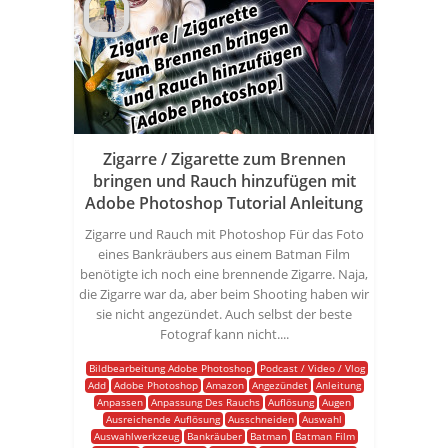
Zigarre / Zigarette zum Brennen
bringen und Rauch hinzufügen mit
Adobe Photoshop Tutorial Anleitung
Zigarre und Rauch mit Photoshop Für das Foto
eines Bankräubers aus einem Batman Film
benötigte ich noch eine brennende Zigarre. Naja,
die Zigarre war da, aber beim Shooting haben wir
sie nicht angezündet. Auch selbst der beste
Fotograf kann nicht....
Bildbearbeitung Adobe Photoshop
Podcast / Video / Vlog
Add
Adobe Photoshop
Amazon
Angezündet
Anleitung
Anpassen
Anpassung Des Rauchs
Auflösung
Augen
Ausreichende Auflösung
Ausschneiden
Auswahl
Auswahlwerkzeug
Bankräuber
Batman
Batman Film