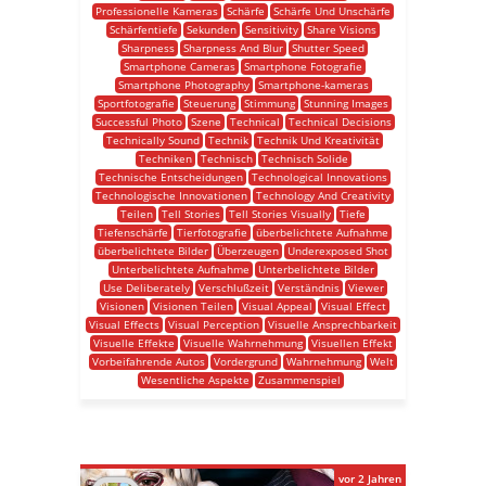
Professionelle Kameras
Schärfe
Schärfe Und Unschärfe
Schärfentiefe
Sekunden
Sensitivity
Share Visions
Sharpness
Sharpness And Blur
Shutter Speed
Smartphone Cameras
Smartphone Fotografie
Smartphone Photography
Smartphone-kameras
Sportfotografie
Steuerung
Stimmung
Stunning Images
Successful Photo
Szene
Technical
Technical Decisions
Technically Sound
Technik
Technik Und Kreativität
Techniken
Technisch
Technisch Solide
Technische Entscheidungen
Technological Innovations
Technologische Innovationen
Technology And Creativity
Teilen
Tell Stories
Tell Stories Visually
Tiefe
Tiefenschärfe
Tierfotografie
überbelichtete Aufnahme
überbelichtete Bilder
Überzeugen
Underexposed Shot
Unterbelichtete Aufnahme
Unterbelichtete Bilder
Use Deliberately
Verschlußzeit
Verständnis
Viewer
Visionen
Visionen Teilen
Visual Appeal
Visual Effect
Visual Effects
Visual Perception
Visuelle Ansprechbarkeit
Visuelle Effekte
Visuelle Wahrnehmung
Visuellen Effekt
Vorbeifahrende Autos
Vordergrund
Wahrnehmung
Welt
Wesentliche Aspekte
Zusammenspiel
vor 2 Jahren