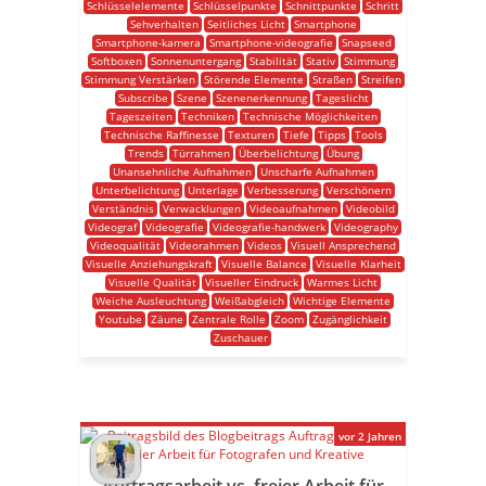
Schlüsselelemente
Schlüsselpunkte
Schnittpunkte
Schritt
Sehverhalten
Seitliches Licht
Smartphone
Smartphone-kamera
Smartphone-videografie
Snapseed
Softboxen
Sonnenuntergang
Stabilität
Stativ
Stimmung
Stimmung Verstärken
Störende Elemente
Straßen
Streifen
Subscribe
Szene
Szenenerkennung
Tageslicht
Tageszeiten
Techniken
Technische Möglichkeiten
Technische Raffinesse
Texturen
Tiefe
Tipps
Tools
Trends
Türrahmen
Überbelichtung
Übung
Unansehnliche Aufnahmen
Unscharfe Aufnahmen
Unterbelichtung
Unterlage
Verbesserung
Verschönern
Verständnis
Verwacklungen
Videoaufnahmen
Videobild
Videograf
Videografie
Videografie-handwerk
Videography
Videoqualität
Videorahmen
Videos
Visuell Ansprechend
Visuelle Anziehungskraft
Visuelle Balance
Visuelle Klarheit
Visuelle Qualität
Visueller Eindruck
Warmes Licht
Weiche Ausleuchtung
Weißabgleich
Wichtige Elemente
Youtube
Zäune
Zentrale Rolle
Zoom
Zugänglichkeit
Zuschauer
vor 2 Jahren