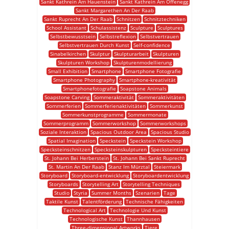
Sankt Kathrein Am Hauenstein
Sankt Kathrein Am Offenegg
Sankt Margarethen An Der Raab
Sankt Ruprecht An Der Raab
Schnitzen
Schnitztechniken
School Assistant
Schulassistenz
Sculpture
Sculptures
Selbstbewusstsein
Selbstreflexion
Selbstvertrauen
Selbstvertrauen Durch Kunst
Self-confidence
Sinabelkirchen
Skulptur
Skulpturarbeit
Skulpturen
Skulpturen Workshop
Skulpturenmodellierung
Small Exhibition
Smartphone
Smartphone Fotografie
Smartphone Photography
Smartphone-kreativität
Smartphonefotografie
Soapstone Animals
Soapstone Carving
Sommeraktivität
Sommeraktivitäten
Sommerferien
Sommerferienaktivitäten
Sommerkunst
Sommerkunstprogramme
Sommermonate
Sommerprogramm
Sommerworkshop
Sommerworkshops
Soziale Interaktion
Spacious Outdoor Area
Spacious Studio
Spatial Imagination
Speckstein
Speckstein Workshop
Specksteinschnitzen
Specksteinskulpturen
Specksteintiere
St. Johann Bei Herberstein
St. Johann Bei Sankt Ruprecht
St. Martin An Der Raab
Stanz Im Mürztal
Steiermark
Storyboard
Storyboard-entwicklung
Storyboardentwicklung
Storyboards
Storytelling Art
Storytelling Techniques
Studio
Styria
Summer Months
Szenarien
Tage
Taktile Kunst
Talentförderung
Technische Fähigkeiten
Technological Art
Technologie Und Kunst
Technologische Kunst
Thannhausen
Three-dimensional Artworks
Tiere