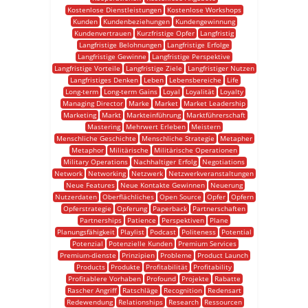
Kostenlose Dienstleistungen
Kostenlose Workshops
Kunden
Kundenbeziehungen
Kundengewinnung
Kundenvertrauen
Kurzfristige Opfer
Langfristig
Langfristige Belohnungen
Langfristige Erfolge
Langfristige Gewinne
Langfristige Perspektive
Langfristige Vorteile
Langfristige Ziele
Langfristiger Nutzen
Langfristiges Denken
Leben
Lebensbereiche
Life
Long-term
Long-term Gains
Loyal
Loyalität
Loyalty
Managing Director
Marke
Market
Market Leadership
Marketing
Markt
Markteinführung
Marktführerschaft
Mastering
Mehrwert Erleben
Meistern
Menschliche Geschichte
Menschliche Strategie
Metapher
Metaphor
Militärische
Militärische Operationen
Military Operations
Nachhaltiger Erfolg
Negotiations
Network
Networking
Netzwerk
Netzwerkveranstaltungen
Neue Features
Neue Kontakte Gewinnen
Neuerung
Nutzerdaten
Oberflächliches
Open Source
Opfer
Opfern
Opferstrategie
Opferung
Paperback
Partnerschaften
Partnerships
Patience
Perspektiven
Plane
Planungsfähigkeit
Playlist
Podcast
Politeness
Potential
Potenzial
Potenzielle Kunden
Premium Services
Premium-dienste
Prinzipien
Probleme
Product Launch
Products
Produkte
Profitabilität
Profitability
Profitablere Vorhaben
Profound
Projekte
Rabatte
Rascher Angriff
Ratschläge
Recognition
Redensart
Redewendung
Relationships
Research
Ressourcen