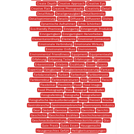
Create Depth
Creative Approach
Creative Eye
Creative Flair
Creative Photography
Creativity
Detail
Detailfokus
Detailgenauigkeit
Detailkontrolle
Detailoptimierung
Details
Diffusers
Diffusoren
Dishes
Dynamische Aufnahmen
Echte Schönheit
Eco-friendly Practices
Einzigartig
Einzigartige Produkte
Einzigartigkeit
Einzigartigkeit Hervorheben
Elementanordnung
Elemente
Emotional Connection
Emotionale Verbindung
Emotionale Wirkung
Emotionaler Einfluss
Environment
Environmental Friendliness
Equipment
Equipmentwahl
Erfahrung
Erfahrung Teilen
Erfahrungen
Ergebnisse
Erkenntnisse
Erlebnis
Erzählung
Essen
Essenz
Expertise
Fähigkeiten
Fähigkeitenverbesserung
Fantasie
Farbdarstellung
Farben
Farberhalt
Farbkontraste
Farbkorrektur
Farbtemperaturen
Feld
Flavors
Fleisch
Flexibilität
Flexibility
Food
Food Images
Food Photography
Foto
Fotograf
Fotografen
Fotografenblog
Fotografie
Fotografieren
Fotografische Herausforderungen
Fotos
Freizeit
Frische
Gastrobranche
Gastronomiebranche
Gastronomy Industry
Gear
Geduld
Gemüse
Gericht
Gerichte
Gerichts
Geschichte
Geschichte Erzählen
Geschichtenerzählen
Geschmacksdarstellung
Geschmacksrichtungen
Glas
Gute Praxis
Gutes Essen
Hausgemacht
Hausgemachtes Gefühl
Helligkeitsanpassungen