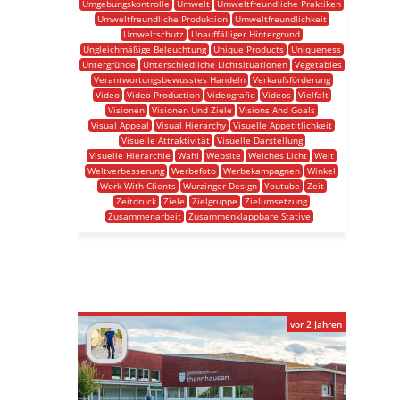
Umgebungskontrolle
Umwelt
Umweltfreundliche Praktiken
Umweltfreundliche Produktion
Umweltfreundlichkeit
Umweltschutz
Unauffälliger Hintergrund
Ungleichmäßige Beleuchtung
Unique Products
Uniqueness
Untergründe
Unterschiedliche Lichtsituationen
Vegetables
Verantwortungsbewusstes Handeln
Verkaufsförderung
Video
Video Production
Videografie
Videos
Vielfalt
Visionen
Visionen Und Ziele
Visions And Goals
Visual Appeal
Visual Hierarchy
Visuelle Appetitlichkeit
Visuelle Attraktivität
Visuelle Darstellung
Visuelle Hierarchie
Wahl
Website
Weiches Licht
Welt
Weltverbesserung
Werbefoto
Werbekampagnen
Winkel
Work With Clients
Wurzinger Design
Youtube
Zeit
Zeitdruck
Ziele
Zielgruppe
Zielumsetzung
Zusammenarbeit
Zusammenklappbare Stative
vor 2 Jahren