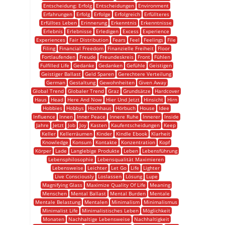
Entscheidung: Erfolg
Entscheidungen
Environment
Erfahrungen
Erfolg
Erfolge
Erfolgreich
Erfüllteres
Erfülltes Leben
Erinnerung
Erkenntnis
Erkenntnisse
Erlebnis
Erlebnisse
Erledigen
Excess
Experience
Experiences
Fair Distribution
Fears
Feel
Feelings
File
Filing
Financial Freedom
Finanzielle Freiheit
Floor
Fortlaufenden
Freude
Freundeskreis
Front
Fühlen
Fulfilled Life
Gedanke
Gedanken
Gefühle
Geistigen
Geistiger Ballast
Geld Sparen
Gerechtere Verteilung
German
Gestaltung
Gewohnheiten
Given Away
Global Trend
Globaler Trend
Graz
Grundsätze
Hardcover
Haus
Head
Here And Now
Hier Und Jetzt
Hinsicht
Hirn
Hobbies
Hobbys
Hochhaus
Hörbuch
House
Idee
Influence
Innen
Inner Peace
Innere Ruhe
Innerer
Inside
Jahre
Jetzt
Job
Joy
Kasten
Kaufentscheidungen
Keep
Keller
Kellerräumen
Kinder
Kindle Ebook
Klarheit
Knowledge
Konsum
Kontakte
Konzentration
Kopf
Körper
Lade
Langlebige Produkte
Leben
Lebensführung
Lebensphilosophie
Lebensqualität Maximieren
Lebensweise
Leichter
Let Go
Life
Lighter
Live Consciously
Loslassen
Lösung
Lupe
Magnifying Glass
Maximize Quality Of Life
Meaning
Menschen
Mental Ballast
Mental Burden
Mentale
Mentale Belastung
Mentalen
Minimalism
Minimalismus
Minimalist Life
Minimalistisches Leben
Möglichkeit
Monaten
Nachhaltige Lebensweise
Nachhaltigkeit