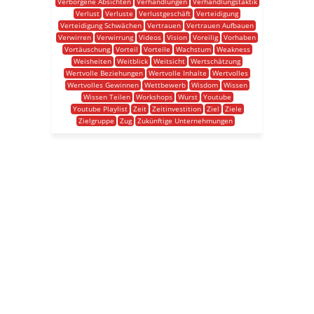
Verborgene Absichten
Verhandlungen
Verhandlungstaktik
Verlust
Verluste
Verlustgeschäft
Verteidigung
Verteidigung Schwächen
Vertrauen
Vertrauen Aufbauen
Verwirren
Verwirrung
Videos
Vision
Voreilig
Vorhaben
Vortäuschung
Vorteil
Vorteile
Wachstum
Weakness
Weisheiten
Weitblick
Weitsicht
Wertschätzung
Wertvolle Beziehungen
Wertvolle Inhalte
Wertvolles
Wertvolles Gewinnen
Wettbewerb
Wisdom
Wissen
Wissen Teilen
Workshops
Wurst
Youtube
Youtube Playlist
Zeit
Zeitinvestition
Ziel
Ziele
Zielgruppe
Zug
Zukünftige Unternehmungen