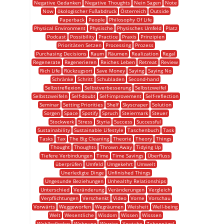
Negative Gedanken
Negative Thoughts
Nein Sagen
Note
Now
ökologischer Fußabdruck
Österreich
Outside
Paperback
People
Philosophy Of Life
Physical Environment
Physische
Physisches Umfeld
Platz
Podcast
Possibility
Practice
Praxis
Prinzipien
Prioritäten Setzen
Processing
Prozess
Purchasing Decisions
Raum
Räumen
Realization
Regal
Regenerate
Regenerieren
Reiches Leben
Retreat
Review
Rich Life
Rückzugsort
Save Money
Saying
Saying No
Schränke
Schritt
Schubladen
Second-hand
Selbstreflexion
Selbstverbesserung
Selbstzweifel
Selbstzweifeln
Self-doubt
Self-improvement
Self-reflection
Seminar
Setting Priorities
Shelf
Skyscraper
Solution
Sorgen
Space
Spotify
Spruch
Steiermark
Steuer
Stockwerk
Stress
Styria
Success
Successful
Sustainability
Sustainable Lifestyle
Taschenbuch
Task
Tasks
Tax
The Big Cleaning
Theorie
Theory
Things
Thought
Thoughts
Thrown Away
Tidying Up
Tiefere Verbindungen
Time
Time Savings
Überfluss
überprüfen
Umfeld
Umgekehrt
Umwelt
Unerledigte Dinge
Unfinished Things
Ungesunde Beziehungen
Unhealthy Relationships
Unterschied
Veränderung
Veränderungen
Vergleich
Verpflichtungen
Verschenkt
Video
Vorne
Vorschau
Vorwärts
Weggeworfen
Wegräumen
Weisheit
Well-being
Welt
Wesentliche
Wisdom
Wissen
Wisssen
Wohlbefinden
Wohnung
Worries
Youtube
Zehennägel