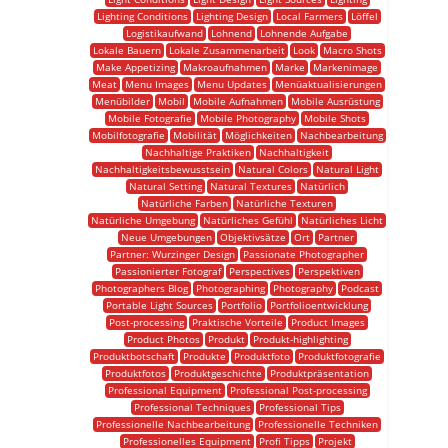
Lighting Conditions
Lighting Design
Local Farmers
Löffel
Logistikaufwand
Lohnend
Lohnende Aufgabe
Lokale Bauern
Lokale Zusammenarbeit
Look
Macro Shots
Make Appetizing
Makroaufnahmen
Marke
Markenimage
Meat
Menu Images
Menu Updates
Menüaktualisierungen
Menübilder
Mobil
Mobile Aufnahmen
Mobile Ausrüstung
Mobile Fotografie
Mobile Photography
Mobile Shots
Mobilfotografie
Mobilität
Möglichkeiten
Nachbearbeitung
Nachhaltige Praktiken
Nachhaltigkeit
Nachhaltigkeitsbewusstsein
Natural Colors
Natural Light
Natural Setting
Natural Textures
Natürlich
Natürliche Farben
Natürliche Texturen
Natürliche Umgebung
Natürliches Gefühl
Natürliches Licht
Neue Umgebungen
Objektivsätze
Ort
Partner
Partner: Wurzinger Design
Passionate Photographer
Passionierter Fotograf
Perspectives
Perspektiven
Photographers Blog
Photographing
Photography
Podcast
Portable Light Sources
Portfolio
Portfolioentwicklung
Post-processing
Praktische Vorteile
Product Images
Product Photos
Produkt
Produkt-highlighting
Produktbotschaft
Produkte
Produktfoto
Produktfotografie
Produktfotos
Produktgeschichte
Produktpräsentation
Professional Equipment
Professional Post-processing
Professional Techniques
Professional Tips
Professionelle Nachbearbeitung
Professionelle Techniken
Professionelles Equipment
Profi Tipps
Projekt