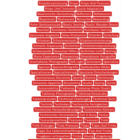
Projektrealisierung
Props
Props And Textures
Props Und Texturen
Quick Adaptation
Realistische Darstellung
Reflectors
Reflektoren
Requisiten
Restaurant
Retusche
Rewarding
Rohe Gemüsestücke
Rustic Setting
Rustic Wooden Board
Rustikal
Rustikales Holzbrett
Rustikales Setting
Saisonale Angebote
Sales Promotion
Schärfen
Schärfung
Schatten
Schatteneinsatz
Schattenminimierung
Schnelle Anpassung
Schönheit
Schönheitsdarstellung
Schwerpunkt
Seasonal Offers
Seitliches Licht
Setting
Share Experience
Sharpening
Smartphone Fotografie
Smartphone Photography
Soft Light
Sortiment
Specialize
Speisen
Speisenfotografie
Spektakuläre Bilder
Spezialisieren
Spezialisierung
Spontane Entscheidungen
Spontaneous Decisions
Spotify
Stative
Stimmung
Stimulate Appetite
Storytelling
Studio
Styling
Suche
Sustainability
Tabletop
Tabletop Photo Studio
Tabletop Photography
Tabletop-fotostudio
Tabletop-studio
Technical Challenges
Technical Skills
Technik
Techniken
Technische Fertigkeiten
Technische Herausforderungen
Technisches Können
Technisches Verständnis
Tell A Story
Textur
Texturdarstellung
Texturen
Textures
Tiefe
Tiefe Erzeugen
Time Pressure
Tipps
Tipps Und Tricks
Tipps Zur Lebensmittelfotografie
Tips And Tricks
Tragbare Lichtquellen
Tricks
Übung
Umgebung