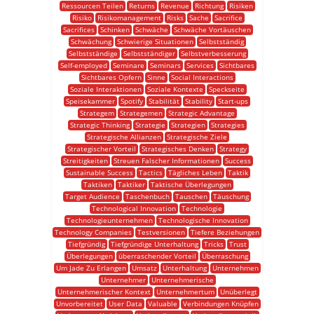
Ressourcen Teilen
Returns
Revenue
Richtung
Risiken
Risiko
Risikomanagement
Risks
Sache
Sacrifice
Sacrifices
Schinken
Schwäche
Schwäche Vortäuschen
Schwächung
Schwierige Situationen
Selbstständig
Selbstständige
Selbstständiger
Selbstverbesserung
Self-employed
Seminare
Seminars
Services
Sichtbares
Sichtbares Opfern
Sinne
Social Interactions
Soziale Interaktionen
Soziale Kontexte
Speckseite
Speisekammer
Spotify
Stabilität
Stability
Start-ups
Strategem
Strategemen
Strategic Advantage
Strategic Thinking
Strategie
Strategien
Strategies
Strategische Allianzen
Strategische Ziele
Strategischer Vorteil
Strategisches Denken
Strategy
Streitigkeiten
Streuen Falscher Informationen
Success
Sustainable Success
Tactics
Tägliches Leben
Taktik
Taktiken
Taktiker
Taktische Überlegungen
Target Audience
Taschenbuch
Tauschen
Täuschung
Technological Innovation
Technologie
Technologieunternehmen
Technologische Innovation
Technology Companies
Testversionen
Tiefere Beziehungen
Tiefgründig
Tiefgründige Unterhaltung
Tricks
Trust
Überlegungen
überraschender Vorteil
Überraschung
Um Jade Zu Erlangen
Umsatz
Unterhaltung
Unternehmen
Unternehmer
Unternehmerische
Unternehmerischer Kontext
Unternehmertum
Unüberlegt
Unvorbereitet
User Data
Valuable
Verbindungen Knüpfen