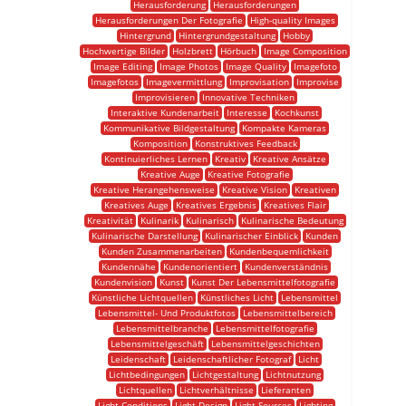
Herausforderung
Herausforderungen
Herausforderungen Der Fotografie
High-quality Images
Hintergrund
Hintergrundgestaltung
Hobby
Hochwertige Bilder
Holzbrett
Hörbuch
Image Composition
Image Editing
Image Photos
Image Quality
Imagefoto
Imagefotos
Imagevermittlung
Improvisation
Improvise
Improvisieren
Innovative Techniken
Interaktive Kundenarbeit
Interesse
Kochkunst
Kommunikative Bildgestaltung
Kompakte Kameras
Komposition
Konstruktives Feedback
Kontinuierliches Lernen
Kreativ
Kreative Ansätze
Kreative Auge
Kreative Fotografie
Kreative Herangehensweise
Kreative Vision
Kreativen
Kreatives Auge
Kreatives Ergebnis
Kreatives Flair
Kreativität
Kulinarik
Kulinarisch
Kulinarische Bedeutung
Kulinarische Darstellung
Kulinarischer Einblick
Kunden
Kunden Zusammenarbeiten
Kundenbequemlichkeit
Kundennähe
Kundenorientiert
Kundenverständnis
Kundenvision
Kunst
Kunst Der Lebensmittelfotografie
Künstliche Lichtquellen
Künstliches Licht
Lebensmittel
Lebensmittel- Und Produktfotos
Lebensmittelbereich
Lebensmittelbranche
Lebensmittelfotografie
Lebensmittelgeschäft
Lebensmittelgeschichten
Leidenschaft
Leidenschaftlicher Fotograf
Licht
Lichtbedingungen
Lichtgestaltung
Lichtnutzung
Lichtquellen
Lichtverhältnisse
Lieferanten
Light Conditions
Light Design
Light Sources
Lighting