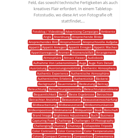
Feld, das sowohl technische Fertigkeiten als auch
kreatives Flair erfordert. In einem Tabletop-
Fotostudio, wo diese Art von Fotografie oft
stattfindet,...
Fotoblog / Videoblog
Advertising Campaigns
Ambiente
Angle
Anordnung
Ansprechende Bilder
Ansprechendes Bild
Anspruchsvoll
Anspruchsvolle Aufgabe
Appetit
Appetit Anregen
Appetit Erregen
Appetit Machen
Appetitanregend
Aromen
Aromenvielfalt
Arrangement
Atmosphäre
Attract Viewer
Audiobook
Aufnahme Von Lebensmitteln
Auge
Auge Fürs Detail
Ausrüstung
Ausrüstungsmobilität
Authentic Atmosphere
Authentic Experience
Authentische Atmosphäre
Authentisches Erlebnis
Authentizität
Bäckerei
Background
Bauernmarkt
Bedeutung
Beitrag
Beleuchtung
Beleuchtungskontrolle
Beleuchtungsprobleme
Bequemlichkeit
Beruf
Beste Ergebnisse
Betrachter
Betrachter Anziehen
Bewusstsein
Bewusstseinsschärfung
Bildbearbeitung
Bildbewusstsein
Bildkommunikation
Bildkomposition
Bildmaterial
Bildqualität
Book
Botschaft
Brand Image
Brightness Adjustments
Buch
Business
Capturing Food
Challenge
Challenges Of Photography
Challenging
Chutney
Chutneys
Collapsible Tripods
Color Contrasts
Color Correction
Color Temperatures
Colors
Compact Cameras
Composition
Convenience