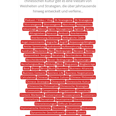
chinesischen Kultur gibt es eine Vielzahl von
Weisheiten und Strategien, die über Jahrtausende
hinweg entwickelt und verfeine...
Podcast / Video / Vlog
36 Strategeme
36 Stratagems
36strategeme
36strategems
Absichten
Adaptability
Advantage
Advice
Agiles Management
Agilität
Agility
Alltagsleben
Amazon
Ambush
Anerkennung
Anerkennung Gewinnen
Anfängliche Opfer
Angel-investments
Angreifer
Angriff
Anpassungsfähigkeit
Antike Sammlung
Audiobook
Aufbewahrung
Aufwand
Ausdruck
Backstein
Bait
Bedingungen
Beispiel
Beitrag
Bekanntheit Steigern
Beratung
Bescheidener Beitrag
Bescheidenheit
Besser Bedingungen
Beziehungen
Beziehungsaufbau
Bildung
Blick
Blog-posts
Blogbeiträge
Book
Brand
Brick
Buch
Business
Business Alliances
Business Contacts
Business Life
Business Negotiations
Calculation
Chinese
Chinese Culture
Chinese Philosophy
Chinese Strategies
Chinesisch
Chinesische Kultur
Chinesische Philosophie
Chinesische Strategien
Community
Competition
Competitors
Consulting
Content Marketing
Conversation
Cooperations
Customers
Darstellung
Deception
Development
Dienstleistung
Dienstleistungen
Difficult Situations
Diplomatische Kontexte
Discounts
Discussion
Diskussion
Dynamische Geschäftswelt
E-books
Ebook