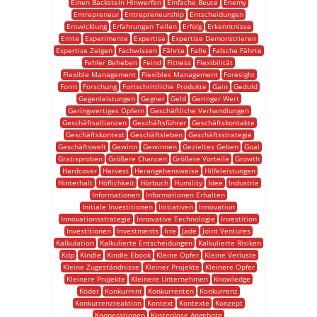
Einen Backstein Hinwerfen
Einfache Beute
Enemy
Entrepreneur
Entrepreneurship
Entscheidungen
Entwicklung
Erfahrungen Teilen
Erfolg
Erkenntnisse
Ernte
Experimente
Expertise
Expertise Demonstrieren
Expertise Zeigen
Fachwissen
Fährte
Falle
Falsche Fährte
Fehler Beheben
Feind
Fitness
Flexibilität
Flexible Management
Flexibles Management
Foresight
Form
Forschung
Fortschrittliche Produkte
Gain
Geduld
Gegenleistungen
Gegner
Geld
Geringer Wert
Geringwertiges Opfern
Geschäftliche Verhandlungen
Geschäftsallianzen
Geschäftsführer
Geschäftskontakte
Geschäftskontext
Geschäftsleben
Geschäftsstrategie
Geschäftswelt
Gewinn
Gewinnen
Gezieltes Geben
Goal
Gratisproben
Größere Chancen
Größere Vorteile
Growth
Hardcover
Harvest
Herangehensweise
Hilfeleistungen
Hinterhalt
Höflichkeit
Hörbuch
Humility
Idee
Industrie
Informationen
Informationen Erhalten
Initiale Investitionen
Initiativen
Innovation
Innovationsstrategie
Innovative Technologie
Investition
Investitionen
Investments
Irre
Jade
Joint Ventures
Kalkulation
Kalkulierte Entscheidungen
Kalkulierte Risiken
Kdp
Kindle
Kindle Ebook
Kleine Opfer
Kleine Verluste
Kleine Zugeständnisse
Kleiner Projekte
Kleinere Opfer
Kleinere Projekte
Kleinere Unternehmen
Knowledge
Köder
Konkurrent
Konkurrenten
Konkurrenz
Konkurrenzreaktion
Kontext
Kontexte
Konzept
Kooperationen
Kostenlose Angebote