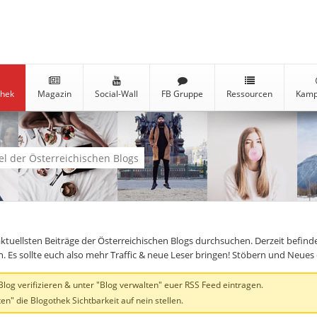
thek
Magazin
Social-Wall
FB Gruppe
Ressourcen
Kamp
kel der Österreichischen Blogs
aktuellsten Beiträge der Österreichischen Blogs durchsuchen. Derzeit befind
en. Es sollte euch also mehr Traffic & neue Leser bringen! Stöbern und Neue
og verifizieren & unter "Blog verwalten" euer RSS Feed eintragen.
en" die Blogothek Sichtbarkeit auf nein stellen.