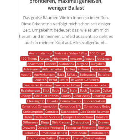
profitieren, maximal genießen,
weniger Ballast
Das große Räumen Wie im Innen so im Außen.
Diese Erkenntnis verfolgt mich schon seit einiger
Zeit. Umgekehrt bedeutet das, wie es um mich
herum und in meinem Umfeld aussieht, so sieht es
auch in meinem Kopf auf. Alles vollgeräumt...
#minimalismus
Podcast / Video / Vlog
100 Dinge
100 Things
Ablage
Ablenkung
Amazon
Ängste
Anhänger
Apartment
Aspekt
Audiobook
Aufgabe
Aufgaben
Aufräumen
Aufzuarbeiten
Außen
äußerer
Ausräumen
Austria
Auswirkungen
Back
Ballast
Bedeutung
Behalten
Belasten
Beruf
Besitz
Bewusst Genießen
Bewusster Konsum
Bewusster Leben
Bewusstes Leben
Beziehungen
Blick
Book
Box
Brain
Buch
Burden
Cellar
Change
Circle Of Friends
Clarity
Clear Away
Clearing Out
Clearing Up
Closets
Commitments
Concentration
Conscious Consumption
Conscious Life
Consciously Enjoy
Consumption
Contacts
Dachboden
Das Große Räumen
Datei
Decision: Success
Deeper Connections
Deutsch
Difference
Dinge
Dirk Kreuter
Distraction
Do
Drawer
Drawers
Durable Products
Ecological Footprint
Einfluss
Einladung
Emotional Ballast
Emotionale
Emotionalen
Emotionaler Ballast
Energie
Energy
Entscheidung