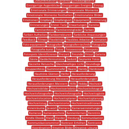
Dokumentation
Dynamik
Einladungskarte
Einzigartige Augenblicke
Einzigartiges Ereignis
Einzug
Emotionale Erinnerungen
Emotionale Momente
Emotionale Momente Festhalten
Emotionalste Bilder
Emotionen
Empfang
Empfangsort
Equipment
Erinnerung
Erinnerungen
Erster Tanz
Erwartungen
Familie
Familienfotos
Familienmitglieder
Farben
Farben Aufhellen
Farbkorrekturen
Farbliche Anpassungen
Feedback
Filmen
Flexibilität
Flexibles Arbeiten
Formaten
Foto-equipment
Fotografen
Fotografen-technik
Fotografie
Fotografie-kunst
Fotos
Fotosession
Fotospots
Fotospots Identifizieren
Freizeit
Freunde
Frisur
Galerie
Gäste
Gedächtnisstütze
Geduld
Geplante Fotos
Gezielte Retusche
Gleichmäßiges Licht
Grundlage
Gruppenfotos
Gummistiefel
Haare
Handy
Hardcover
Hauttöne Glätten
Helfer
Herausforderung
Herausforderung Meistern
Herausforderungen
Herausforderungen Meistern
Hilfe
Hobby
Hochzeit
Hochzeitsbilder
Hochzeitserlebnis
Hochzeitsfotograf
Hochzeitsfotografen
Hochzeitsfotografie
Hochzeitsgäste
Hochzeitslocation
Hochzeitsplaner
Hochzeitsplanung
Hochzeitstag
Hochzeitstorte
Hochzeitstraditionen
Innenräume
Ja-wort
Kamera
Kameraeinstellungen
Kameras
Kameratechnik
Kennenlernen
Kenntnis
Kindle Ebook
Kleid
Kleider
Kleidung
Kommunikation
Kommunikationsmittel
Kontrast Erhöhen
Kontraste
Koordination
Kreative Bilder
Kreative Lösung