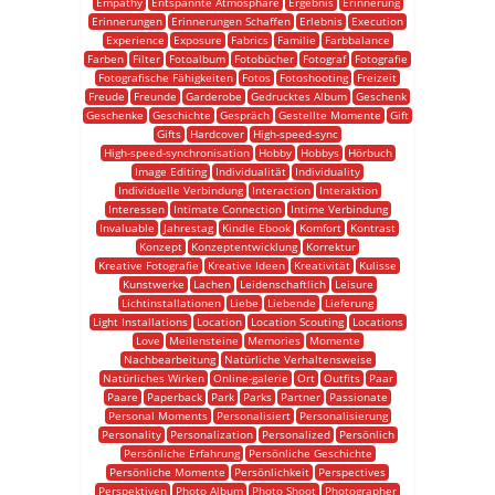
Empathy
Entspannte Atmosphäre
Ergebnis
Erinnerung
Erinnerungen
Erinnerungen Schaffen
Erlebnis
Execution
Experience
Exposure
Fabrics
Familie
Farbbalance
Farben
Filter
Fotoalbum
Fotobücher
Fotograf
Fotografie
Fotografische Fähigkeiten
Fotos
Fotoshooting
Freizeit
Freude
Freunde
Garderobe
Gedrucktes Album
Geschenk
Geschenke
Geschichte
Gespräch
Gestellte Momente
Gift
Gifts
Hardcover
High-speed-sync
High-speed-synchronisation
Hobby
Hobbys
Hörbuch
Image Editing
Individualität
Individuality
Individuelle Verbindung
Interaction
Interaktion
Interessen
Intimate Connection
Intime Verbindung
Invaluable
Jahrestag
Kindle Ebook
Komfort
Kontrast
Konzept
Konzeptentwicklung
Korrektur
Kreative Fotografie
Kreative Ideen
Kreativität
Kulisse
Kunstwerke
Lachen
Leidenschaftlich
Leisure
Lichtinstallationen
Liebe
Liebende
Lieferung
Light Installations
Location
Location Scouting
Locations
Love
Meilensteine
Memories
Momente
Nachbearbeitung
Natürliche Verhaltensweise
Natürliches Wirken
Online-galerie
Ort
Outfits
Paar
Paare
Paperback
Park
Parks
Partner
Passionate
Personal Moments
Personalisiert
Personalisierung
Personality
Personalization
Personalized
Persönlich
Persönliche Erfahrung
Persönliche Geschichte
Persönliche Momente
Persönlichkeit
Perspectives
Perspektiven
Photo Album
Photo Shoot
Photographer