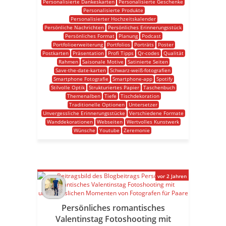
Personalisierte Dankeskarten
Personalisierte Geschenke
Personalisierte Produkte
Personalisierter Hochzeitskalender
Persönliche Nachrichten
Persönliches Erinnerungsstück
Persönliches Format
Planung
Podcast
Portfolioerweiterung
Portfolios
Porträts
Poster
Postkarten
Präsentation
Profi Tipps
Qr-codes
Qualität
Rahmen
Saisonale Motive
Satinierte Seiten
Save-the-date-karten
Schwarz-weiß-fotografien
Smartphone Fotografie
Smartphone-app
Spotify
Stilvolle Optik
Strukturiertes Papier
Taschenbuch
Themenalben
Tiefe
Tischdekoration
Traditionelle Optionen
Untersetzer
Unvergessliche Erinnerungsstücke
Verschiedene Formate
Wanddekorationen
Webseiten
Wertvolles Kunstwerk
Wünsche
Youtube
Zeremonie
vor 2 Jahren
Persönliches romantisches
Valentinstag Fotoshooting mit