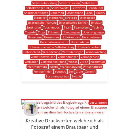
Selbstentwicklung
Selbstreflexion
Selbstwert
Selbstwertgefühl
Selbstzweifel
Self-worth
Sensibilität
Shootinganfragen
Sicherheit
Smartphone
Sozial
Spotify
Stabilität
Standards
Strategie
Strategisch
Strategische Planung
Strategisches Denken
Struktur
Strukturen
Taschenbuch
Team
Teamarbeit
Technik
Theorie
Tipps
Träumen
Überzeugung
Überzeugungen
Umsetzen
Umsetzung
Unbekanntes
Unternehmen
Unternehmenskultur
Unternehmer
Unternehmerische Selbstachtung
Unternehmertum
Unterschied
Veränderung
Veränderungen
Verantwortung
Verhaltensweisen
Verhandlungen
Verlängerung
Vertrauen
Vertrauensbildung
Videos
Vision
Wachstum
Wahrnehmung
Werte
Wertschätzung
Wirtschaftlich
Wohlbefinden
Youtube
Ziel
Ziele
Zukunft
Zusammenarbeit
Zweifel
vor 2 Jahren
Kreative Drucksorten welche ich als
Fotograf einem Brautpaar und