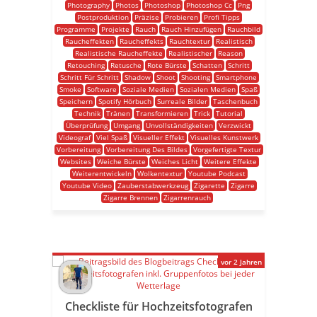
Photography
Photos
Photoshop
Photoshop Cc
Png
Postproduktion
Präzise
Probieren
Profi Tipps
Programme
Projekte
Rauch
Rauch Hinzufügen
Rauchbild
Raucheffekten
Raucheffekts
Rauchtextur
Realistisch
Realistische Raucheffekte
Realistischer
Reason
Retouching
Retusche
Rote Bürste
Schatten
Schritt
Schritt Für Schritt
Shadow
Shoot
Shooting
Smartphone
Smoke
Software
Soziale Medien
Sozialen Medien
Spaß
Speichern
Spotify Hörbuch
Surreale Bilder
Taschenbuch
Technik
Tränen
Transformieren
Trick
Tutorial
Überprüfung
Umgang
Unvollständigkeiten
Verzwickt
Videograf
Viel Spaß
Visueller Effekt
Visuelles Kunstwerk
Vorbereitung
Vorbereitung Des Bildes
Vorgefertigte Textur
Websites
Weiche Bürste
Weiches Licht
Weitere Effekte
Weiterentwickeln
Wolkentextur
Youtube Podcast
Youtube Video
Zauberstabwerkzeug
Zigarette
Zigarre
Zigarre Brennen
Zigarrenrauch
vor 2 Jahren
Checkliste für Hochzeitsfotografen