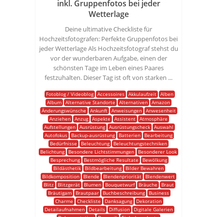
inkl. Gruppenfotos bei jeder
Wetterlage
Deine ultimative Checkliste für
Hochzeitsfotografen: Perfekte Gruppenfotos bei
jeder Wetterlage Als Hochzeitsfotograf stehst du
vor der wunderbaren Aufgabe, einen der
schönsten Tage im Leben eines Paares
festzuhalten. Dieser Tag ist oft von starken ...
Fotoblog / Videoblog
Accessoires
Akkulaufzeit
Alben
Album
Alternative Standorte
Alternativen
Amazon
Änderungswünsche
Ankunft
Anweisungen
Anwesenheit
Anziehen
Anzug
Aspekte
Assistent
Atmosphäre
Aufstellungen
Ausrüstung
Ausrüstungscheck
Auswahl
Autofokus
Backup-ausrüstung
Batterien
Bearbeitung
Bedürfnisse
Beleuchtung
Beleuchtungstechniken
Belichtung
Besondere Lichtstimmungen
Besonderer Look
Besprechung
Bestmögliche Resultate
Bewölkung
Bildästhetik
Bildbearbeitung
Bilder Bewahren
Bildkomposition
Blende
Blendenpriorität
Blendenwert
Blitz
Blitzgerät
Blumen
Bouquetwurf
Bräuche
Braut
Bräutigam
Brautpaar
Buchbeschreibung
Business
Charme
Checkliste
Danksagung
Dekoration
Detailaufnahmen
Details
Diffusion
Digitale Galerien