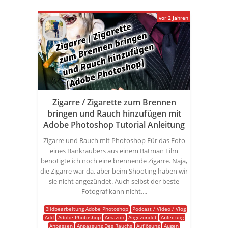
vor 2 Jahren
Zigarre / Zigarette zum Brennen
bringen und Rauch hinzufügen mit
Adobe Photoshop Tutorial Anleitung
Zigarre und Rauch mit Photoshop Für das Foto
eines Bankräubers aus einem Batman Film
benötigte ich noch eine brennende Zigarre. Naja,
die Zigarre war da, aber beim Shooting haben wir
sie nicht angezündet. Auch selbst der beste
Fotograf kann nicht....
Bildbearbeitung Adobe Photoshop
Podcast / Video / Vlog
Add
Adobe Photoshop
Amazon
Angezündet
Anleitung
Anpassen
Anpassung Des Rauchs
Auflösung
Augen