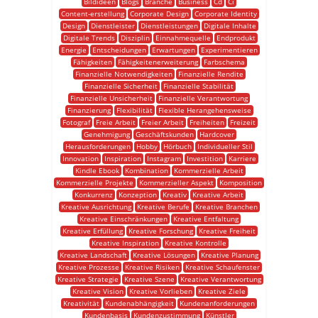
Bildideen
Blogs
Branche
Business
Cd
Ci
Content-erstellung
Corporate Design
Corporate Identity
Design
Dienstleister
Dienstleistungen
Digitale Inhalte
Digitale Trends
Disziplin
Einnahmequelle
Endprodukt
Energie
Entscheidungen
Erwartungen
Experimentieren
Fähigkeiten
Fähigkeitenerweiterung
Farbschema
Finanzielle Notwendigkeiten
Finanzielle Rendite
Finanzielle Sicherheit
Finanzielle Stabilität
Finanzielle Unsicherheit
Finanzielle Verantwortung
Finanzierung
Flexibilität
Flexible Herangehensweise
Fotograf
Freie Arbeit
Freier Arbeit
Freiheiten
Freizeit
Genehmigung
Geschäftskunden
Hardcover
Herausforderungen
Hobby
Hörbuch
Individueller Stil
Innovation
Inspiration
Instagram
Investition
Karriere
Kindle Ebook
Kombination
Kommerzielle Arbeit
Kommerzielle Projekte
Kommerzieller Aspekt
Komposition
Konkurrenz
Konzeption
Kreativ
Kreative Arbeit
Kreative Ausrichtung
Kreative Berufe
Kreative Branchen
Kreative Einschränkungen
Kreative Entfaltung
Kreative Erfüllung
Kreative Forschung
Kreative Freiheit
Kreative Inspiration
Kreative Kontrolle
Kreative Landschaft
Kreative Lösungen
Kreative Planung
Kreative Prozesse
Kreative Risiken
Kreative Schaufenster
Kreative Strategie
Kreative Szene
Kreative Verantwortung
Kreative Vision
Kreative Vorlieben
Kreative Ziele
Kreativität
Kundenabhängigkeit
Kundenanforderungen
Kundenbasis
Kundenzustimmung
Künstler