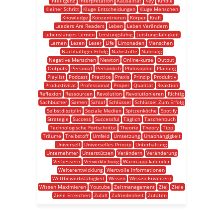
Intelligenz
Interpretation
Kausalität
Key
Kindle
Kleiner Schritt
Kluge Entscheidungen
Kluge Menschen
Knowledge
Konzentrieren
Körper
Kraft
Leaders Are Readers
Leben
Leben Verändern
Lebenslanges Lernen
Leistungsfähig
Leistungsfähigkeit
Lernen
Lesen
Leser
Life
Limonaden
Menschen
Nachhaltiger Erfolg
Nährstoffe
Nahrung
Negative Menschen
Newton
Online-kurse
Output
Outputs
Personal
Persönlich
Philosophie
Planung
Playlist
Podcast
Practice
Praxis
Prinzip
Produktiv
Produktivität
Professional
Proper
Qualität
Reaktion
Reflexion
Ressourcen
Revolution
Revolutionieren
Richtig
Sachbücher
Samen
Schlaf
Schlüssel
Schlüssel Zum Erfolg
Selbstdisziplin
Soziale Medien
Spitzenköche
Spotify
Strategie
Success
Successful
Täglich
Taschenbuch
Technologische Fortschritte
Theorie
Theory
Tipp
Träume
Treibstoff
Umfeld
Umsetzung
Unabhängigkeit
Universell
Universelles Prinzip
Unterhaltung
Unternehmer
Unterstützen
Verändern
Veränderung
Verbessern
Verwirklichung
Warm-app-kalender
Weiterentwicklung
Wertvolle Informationen
Wettbewerbsfähigkeit
Wissen
Wissen Erweitern
Wissen Maximieren
Youtube
Zeitmanagement
Ziel
Ziele
Ziele Erreichen
Zufall
Zufriedenheit
Zutaten