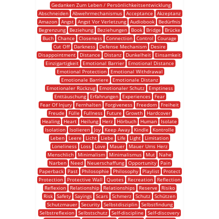
Gedanken Zum Leben / Persönlichkeitsentwicklung
Abschneiden
Abwehrmechanismus
Acceptance
Akzeptanz
Amazon
Angst
Angst Vor Verletzung
Audiobook
Bedürfnis
Begrenzung
Beziehung
Beziehungen
Book
Bridge
Brücke
Buch
Chance
Closeness
Connection
Control
Courage
Cut Off
Darkness
Defense Mechanism
Desire
Disappointment
Distance
Distanz
Dunkelheit
Einsamkeit
Einzigartigkeit
Emotional Barrier
Emotional Distance
Emotional Protection
Emotional Withdrawal
Emotionale Barriere
Emotionale Distanz
Emotionaler Rückzug
Emotionaler Schutz
Emptiness
Enttäuschung
Erfahrungen
Experiences
Fear
Fear Of Injury
Fernhalten
Forgiveness
Freedom
Freiheit
Freude
Fülle
Fullness
Future
Growth
Hardcover
Healing
Heart
Heilung
Herz
Hörbuch
Human
Isolate
Isolation
Isolieren
Joy
Keep Away
Kindle
Kontrolle
Leben
Leere
Licht
Liebe
Life
Light
Limitation
Loneliness
Loss
Love
Mauer
Mauer Ums Herz
Menschlich
Minimalism
Minimalismus
Mut
Nahe
Narben
Need
Neuerschaffung
Opportunity
Pain
Paperback
Past
Philosophie
Philosophy
Playlist
Protect
Protection
Protective Wall
Quotes
Recreation
Reflection
Reflexion
Relationship
Relationships
Reserve
Risiko
Risk
Safety
Sayings
Scars
Schmerz
Schutz
Schützen
Schutzmauer
Security
Selbstdisziplin
Selbstfindung
Selbstreflexion
Selbstschutz
Self-discipline
Self-discovery