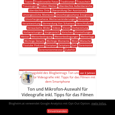
Toasts
Traditionelle Fotos
Traditionen
Trauschein
Trauzeugen
Trübes Wetter
Überdachte Außenbereiche
überdachte Orte
Überprüfung Der Ausrüstung
Unvergessliche Momente
Unvorhergesehene Ereignisse
Unvorhergesehene Wetterveränderungen
Veranden
Verantwortung
Vermeidung Von Schatten
Verschlußzeit
Verwackelte Bilder
Videos
Vision
Vorbereitung
Vorbereitungen
Vorgespräch
Vorschau
Vorstellungen
Wetter
Wetterbedingung
Wetterbedingungen
Wetterlage
Wichtige Details
Wichtige Momente
Wind
Wünsche
Youtube Podcast
Zeitplan
Zeitplans
Zelt
Zeremonie
Zeremonienmeister
Zubehör
vor 2 Jahren
Ton und Mikrofon-Auswahl für
Videografie inkl. Tipps für das Filmen
mit dem Smartphone
Blogheim.at verwendet Google Analytics mit Opt-Out Option.
mehr Infos.
Die Bedeutung der richtigen Ton- und
Einverstanden
Mikrofonwahl für deine Videografie Die Qualität