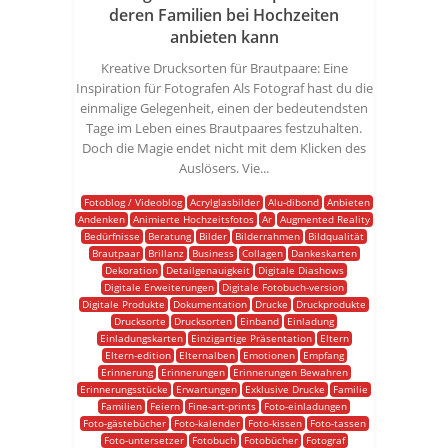
deren Familien bei Hochzeiten
anbieten kann
Kreative Drucksorten für Brautpaare: Eine
Inspiration für Fotografen Als Fotograf hast du die
einmalige Gelegenheit, einen der bedeutendsten
Tage im Leben eines Brautpaares festzuhalten.
Doch die Magie endet nicht mit dem Klicken des
Auslösers. Vie...
Fotoblog / Videoblog
Acrylglasbilder
Alu-dibond
Anbieten
Andenken
Animierte Hochzeitsfotos
Ar
Augmented Reality
Bedürfnisse
Beratung
Bilder
Bilderrahmen
Bildqualität
Brautpaar
Brillanz
Business
Collagen
Dankeskarten
Dekoration
Detailgenauigkeit
Digitale Diashows
Digitale Erweiterungen
Digitale Fotobuch-version
Digitale Produkte
Dokumentation
Drucke
Druckprodukte
Drucksorte
Drucksorten
Einband
Einladung
Einladungskarten
Einzigartige Präsentation
Eltern
Eltern-edition
Elternalben
Emotionen
Empfang
Erinnerung
Erinnerungen
Erinnerungen Bewahren
Erinnerungsstücke
Erwartungen
Exklusive Drucke
Familie
Familien
Feiern
Fine-art-prints
Foto-einladungen
Foto-gästebücher
Foto-kalender
Foto-kissen
Foto-tassen
Foto-untersetzer
Fotobuch
Fotobücher
Fotograf