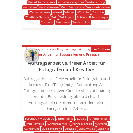
Visual Testimonies
Visuelle Zeugnisse
Vorbereitung
Vorlieben
Vorstellungen
Wall Decoration
Wanddekoration
Wertschätzung
Winkel
Wishes
Wünsche
Youtube
Zärtliche Gesten
Zeit
Zeitkapsel
Zeitlose Erinnerungen
Zuhause
Zuneigung
Zweisamkeit
vor 2 Jahren
Auftragsarbeit vs. freier Arbeit für
Fotografen und Kreative
Auftragsarbeit vs. Freie Arbeit für Fotografen und
Kreative: Eine Tiefgründige Betrachtung Als
Fotograf oder kreativer Künstler stehst du häufig
vor der Entscheidung, ob du dich auf
Auftragsarbeiten konzentrieren oder deine
Energie in freie Arbeit...
Fotoblog / Videoblog
Abrechnung
Akquise
Anforderungen
Arbeitsweise
Aufmerksamkeit
Auftragsarbeit
Aufwand
Ausrüstung
B2b Fotografie
Balance
Bedürfnisse
Behance