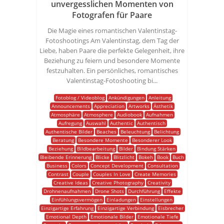
unvergesslichen Momenten von
Fotografen für Paare
Die Magie eines romantischen Valentinstag-
Fotoshootings Am Valentinstag, dem Tag der
Liebe, haben Paare die perfekte Gelegenheit, ihre
Beziehung zu feiern und besondere Momente
festzuhalten. Ein persönliches, romantisches
Valentinstag-Fotoshooting bi...
Fotoblog / Videoblog
Ankündigungen
Anleitung
Announcements
Appreciation
Artworks
Ästhetik
Atmosphäre
Atmosphere
Audiobook
Aufnahmen
Aufregung
Auswahl
Authentic
Authentisch
Authentische Bilder
Beaches
Beleuchtung
Belichtung
Beratung
Besondere Momente
Besonderer Look
Beziehung
Bildbearbeitung
Bilder
Bindung Stärken
Bleibende Erinnerung
Blicke
Blitzlicht
Bokeh
Book
Buch
Business
Colors
Concept Development
Consultation
Contrast
Couple
Couples In Love
Create Memories
Creative Ideas
Creative Photography
Creativity
Drohnenaufnahmen
Drone Shots
Durchführung
Effekte
Einfühlungsvermögen
Einladungen
Einstellungen
Einzigartige Erfahrung
Einzigartige Verbindung
Eisbrecher
Emotional Depth
Emotionale Bilder
Emotionale Tiefe