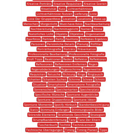
Kreative Porträts
Kreative Requisiten
Kreative Szenen
Kreativität
Kuss
Lichtverhältnisse
Lichtverhältnisse Nutzen
Lieferung
Liste
Liste Der Gruppenfotos
Location
Locations
Make-up
Menschen
Morgenlicht
Must-have-fotos
Nachbearbeitung
Nachbereitung
Nachmittagslicht
Namen
Nässe
Natürliches Licht
Objektiv
Objektive
Organisation
Paarfotos
Partner
Party
Pavillons
Perfektes Ergebnis
Personen
Persönliche Details
Planung
Polfilter
Porträtfotografie
Porträts
Präsentation
Professionelle Bearbeitung
Professionelle Fotografie
Profi Tipps
Reaktionen
Reden
Reflektor
Reflektoren
Reflexionen
Reflexionen Entfernen
Regen
Regenabdeckungen
Regenschirme
Regenwetter
Requisiten
Retusche
Richtung
Ringe
Ringtausch
Schatten
Schatten Suchen
Schirme
Schnee
Schnitt
Situation
Smartphone
Smartphone Fotografie
Sonnenschein
Speicherkarten
Speicherplatz
Spezifische Wünsche
Spontane Augenblicke
Spontane Gruppenfotos
Spontane Ideen
Spontane Momente
Spotify Hörbuch
Standortbesichtigung
Stativ
Stimmung Einfangen
Stimmungsvolle Bilder
Störende Elemente
Strahlende Gesichter
Strategien
Strumpfbandentfernung
Tanz
Tanz Der Eltern
Taschenbuch
Technik
Technik-einsatz
Technische Überlegungen
Timing
Timing Planen
Tipps