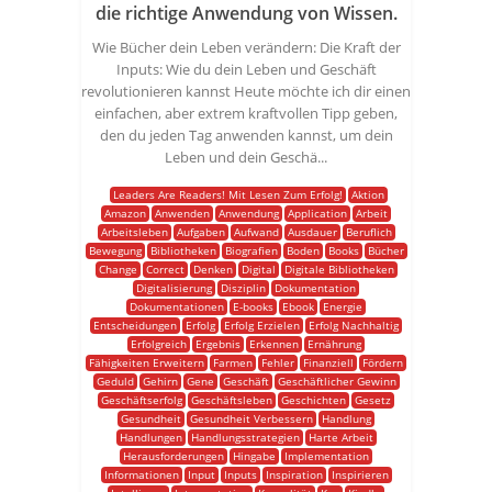
die richtige Anwendung von Wissen.
Wie Bücher dein Leben verändern: Die Kraft der
Inputs: Wie du dein Leben und Geschäft
revolutionieren kannst Heute möchte ich dir einen
einfachen, aber extrem kraftvollen Tipp geben,
den du jeden Tag anwenden kannst, um dein
Leben und dein Geschä...
Leaders Are Readers! Mit Lesen Zum Erfolg!
Aktion
Amazon
Anwenden
Anwendung
Application
Arbeit
Arbeitsleben
Aufgaben
Aufwand
Ausdauer
Beruflich
Bewegung
Bibliotheken
Biografien
Boden
Books
Bücher
Change
Correct
Denken
Digital
Digitale Bibliotheken
Digitalisierung
Disziplin
Dokumentation
Dokumentationen
E-books
Ebook
Energie
Entscheidungen
Erfolg
Erfolg Erzielen
Erfolg Nachhaltig
Erfolgreich
Ergebnis
Erkennen
Ernährung
Fähigkeiten Erweitern
Farmen
Fehler
Finanziell
Fördern
Geduld
Gehirn
Gene
Geschäft
Geschäftlicher Gewinn
Geschäftserfolg
Geschäftsleben
Geschichten
Gesetz
Gesundheit
Gesundheit Verbessern
Handlung
Handlungen
Handlungsstrategien
Harte Arbeit
Herausforderungen
Hingabe
Implementation
Informationen
Input
Inputs
Inspiration
Inspirieren