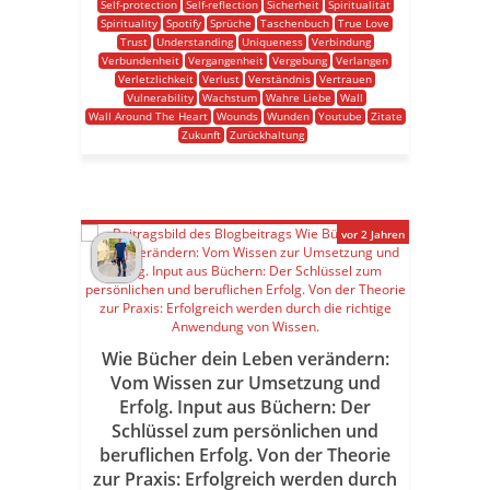
Self-protection
Self-reflection
Sicherheit
Spiritualität
Spirituality
Spotify
Sprüche
Taschenbuch
True Love
Trust
Understanding
Uniqueness
Verbindung
Verbundenheit
Vergangenheit
Vergebung
Verlangen
Verletzlichkeit
Verlust
Verständnis
Vertrauen
Vulnerability
Wachstum
Wahre Liebe
Wall
Wall Around The Heart
Wounds
Wunden
Youtube
Zitate
Zukunft
Zurückhaltung
vor 2 Jahren
Wie Bücher dein Leben verändern:
Vom Wissen zur Umsetzung und
Erfolg. Input aus Büchern: Der
Schlüssel zum persönlichen und
beruflichen Erfolg. Von der Theorie
zur Praxis: Erfolgreich werden durch