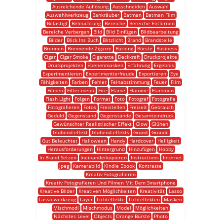
Ausreichende Auflösung
Ausschneiden
Auswahl
Auswahlwerkzeug
Bankräuber
Batman
Batman Film
Belästigt
Beleuchtung
Bereiche
Bereiche Entfernen
Bereiche Verbergen
Bild
Bild Einfügen
Bildbearbeitung
Bilder
Blick Ins Buch
Blitzlicht
Brand
Brandstelle
Brennen
Brennende Zigarre
Burning
Bürste
Business
Cigar
Cigar Smoke
Cigarette
Deckkraft
Druckprojekte
Druckprojekten
Ebenenmasken
Erfahrung
Ergebnis
Experimentieren
Experimentierfreude
Exportieren
Eye
Fähigkeiten
Farben
Fehler
Feinabstimmung
Feuer
Film
Filmen
Filter-menü
Fire
Flame
Flamme
Flammen
Flash Light
Folgen
Format
Foto
Fotograf
Fotografie
Fotografieren
Fotos
Freistellen
Freizeit
Gebrauch
Geduld
Gegenstand
Gegenstände
Gesamteindruck
Gewünschter Realistischer Effekt
Glow
Glühen
Glühend-effekt
Glühend-effekts
Grund
Gründe
Gut Beleuchtet
Halloween
Handy
Hardcover
Helligkeit
Herausforderungen
Hintergrund
Hinzufügen
Hobby
In Brand Setzen
Ineinanderkopieren
Instructions
Internet
Jpeg
Kamerabild
Kindle Ebook
Kontraste
Kreativ Fotografieren
Kreativ Fotografieren Und Filmen Mit Dem Smartphone
Kreative Bilder
Kreativen Möglichkeiten
Kreativität
Lasso
Lasso-werkzeug
Layer
Lichteffekte
Lichteffekten
Masken
Mischmodi
Mischmodus
Model
Möglichkeiten
Nächstes Level
Objects
Orange Bürste
Photo