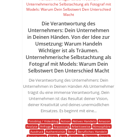
Die Verantwortung des
Unternehmers: Dein Unternehmen
in Deinen Händen. Von der Idee zur
Umsetzung: Warum Handeln
Wichtiger ist als Träumen.
Unternehmerische Selbstachtung als
Fotograf mit Models: Warum Dein
Selbstwert Den Unterschied Macht
Die Verantwortung des Unternehmers: Dein
Unternehmen in Deinen Händen Als Unternehmer
trägst du eine immense Verantwortung. Dein
Unternehmen ist das Resultat deiner Vision,
deiner Kreativität und deines unermüdlichen
Einsatzes. Es beginnt mit eine...
Fotoblog / Videoblog
Action
Aktives Handeln
Amazon
Analyse
Anfrage
Anpassung
Arbeitsweise
Atmosphäre
Ausdruck
Authentizität
Beruf
Berufliches Handeln
Beziehungen
Bilder
Buch
Business
Chancen
Details