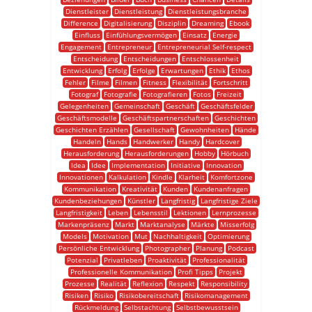
Dienstleister
Dienstleistung
Dienstleistungsbranche
Difference
Digitalisierung
Disziplin
Dreaming
Ebook
Einfluss
Einfühlungsvermögen
Einsatz
Energie
Engagement
Entrepreneur
Entrepreneurial Self-respect
Entscheidung
Entscheidungen
Entschlossenheit
Entwicklung
Erfolg
Erfolge
Erwartungen
Ethik
Ethos
Fehler
Filme
Filmen
Fitness
Flexibilität
Fortschritt
Fotograf
Fotografie
Fotografieren
Fotos
Freizeit
Gelegenheiten
Gemeinschaft
Geschäft
Geschäftsfelder
Geschäftsmodelle
Geschäftspartnerschaften
Geschichten
Geschichten Erzählen
Gesellschaft
Gewohnheiten
Hände
Handeln
Hands
Handwerker
Handy
Hardcover
Herausforderung
Herausforderungen
Hobby
Hörbuch
Idea
Idee
Implementation
Initiative
Innovation
Innovationen
Kalkulation
Kindle
Klarheit
Komfortzone
Kommunikation
Kreativität
Kunden
Kundenanfragen
Kundenbeziehungen
Künstler
Langfristig
Langfristige Ziele
Langfristigkeit
Leben
Lebensstil
Lektionen
Lernprozesse
Markenpräsenz
Markt
Marktanalyse
Märkte
Misserfolg
Models
Motivation
Mut
Nachhaltigkeit
Optimierung
Persönliche Entwicklung
Photographer
Planung
Podcast
Potenzial
Privatleben
Proaktivität
Professionalität
Professionelle Kommunikation
Profi Tipps
Projekt
Prozesse
Realität
Reflexion
Respekt
Responsibility
Risiken
Risiko
Risikobereitschaft
Risikomanagement
Rückmeldung
Selbstachtung
Selbstbewusstsein