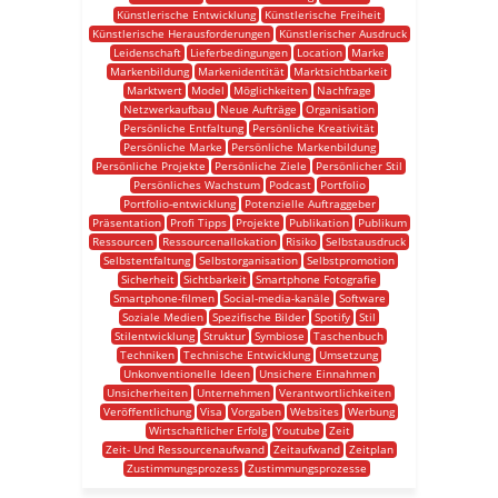
Künstlerische Entwicklung
Künstlerische Freiheit
Künstlerische Herausforderungen
Künstlerischer Ausdruck
Leidenschaft
Lieferbedingungen
Location
Marke
Markenbildung
Markenidentität
Marktsichtbarkeit
Marktwert
Model
Möglichkeiten
Nachfrage
Netzwerkaufbau
Neue Aufträge
Organisation
Persönliche Entfaltung
Persönliche Kreativität
Persönliche Marke
Persönliche Markenbildung
Persönliche Projekte
Persönliche Ziele
Persönlicher Stil
Persönliches Wachstum
Podcast
Portfolio
Portfolio-entwicklung
Potenzielle Auftraggeber
Präsentation
Profi Tipps
Projekte
Publikation
Publikum
Ressourcen
Ressourcenallokation
Risiko
Selbstausdruck
Selbstentfaltung
Selbstorganisation
Selbstpromotion
Sicherheit
Sichtbarkeit
Smartphone Fotografie
Smartphone-filmen
Social-media-kanäle
Software
Soziale Medien
Spezifische Bilder
Spotify
Stil
Stilentwicklung
Struktur
Symbiose
Taschenbuch
Techniken
Technische Entwicklung
Umsetzung
Unkonventionelle Ideen
Unsichere Einnahmen
Unsicherheiten
Unternehmen
Verantwortlichkeiten
Veröffentlichung
Visa
Vorgaben
Websites
Werbung
Wirtschaftlicher Erfolg
Youtube
Zeit
Zeit- Und Ressourcenaufwand
Zeitaufwand
Zeitplan
Zustimmungsprozess
Zustimmungsprozesse