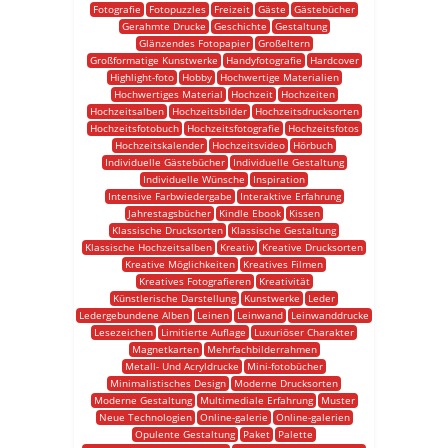
Fotografie
Fotopuzzles
Freizeit
Gäste
Gästebücher
Gerahmte Drucke
Geschichte
Gestaltung
Glänzendes Fotopapier
Großeltern
Großformatige Kunstwerke
Handyfotografie
Hardcover
Highlight-foto
Hobby
Hochwertige Materialien
Hochwertiges Material
Hochzeit
Hochzeiten
Hochzeitsalben
Hochzeitsbilder
Hochzeitsdrucksorten
Hochzeitsfotobuch
Hochzeitsfotografie
Hochzeitsfotos
Hochzeitskalender
Hochzeitsvideo
Hörbuch
Individuelle Gästebücher
Individuelle Gestaltung
Individuelle Wünsche
Inspiration
Intensive Farbwiedergabe
Interaktive Erfahrung
Jahrestagsbücher
Kindle Ebook
Kissen
Klassische Drucksorten
Klassische Gestaltung
Klassische Hochzeitsalben
Kreativ
Kreative Drucksorten
Kreative Möglichkeiten
Kreatives Filmen
Kreatives Fotografieren
Kreativität
Künstlerische Darstellung
Kunstwerke
Leder
Ledergebundene Alben
Leinen
Leinwand
Leinwanddrucke
Lesezeichen
Limitierte Auflage
Luxuriöser Charakter
Magnetkarten
Mehrfachbilderrahmen
Metall- Und Acryldrucke
Mini-fotobücher
Minimalistisches Design
Moderne Drucksorten
Moderne Gestaltung
Multimediale Erfahrung
Muster
Neue Technologien
Online-galerie
Online-galerien
Opulente Gestaltung
Paket
Palette