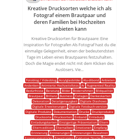
Kreative Drucksorten welche ich als
Fotograf einem Brautpaar und
deren Familien bei Hochzeiten
anbieten kann
Kreative Drucksorten für Brautpaare: Eine
Inspiration für Fotografen Als Fotograf hast du die
einmalige Gelegenheit, einen der bedeutendsten
Tage im Leben eines Brautpaares festzuhalten.
Doch die Magie endet nicht mit dem Klicken des
Auslösers. Vie...
Fotoblog / Videoblog
Acrylglasbilder
Alu-dibond
Anbieten
Andenken
Animierte Hochzeitsfotos
Ar
Augmented Reality
Bedürfnisse
Beratung
Bilder
Bilderrahmen
Bildqualität
Brautpaar
Brillanz
Business
Collagen
Dankeskarten
Dekoration
Detailgenauigkeit
Digitale Diashows
Digitale Erweiterungen
Digitale Fotobuch-version
Digitale Produkte
Dokumentation
Drucke
Druckprodukte
Drucksorte
Drucksorten
Einband
Einladung
Einladungskarten
Einzigartige Präsentation
Eltern
Eltern-edition
Elternalben
Emotionen
Empfang
Erinnerung
Erinnerungen
Erinnerungen Bewahren
Erinnerungsstücke
Erwartungen
Exklusive Drucke
Familie