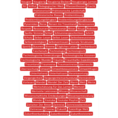
Neugier
Neugierig
Neugierig Bleiben
Neugieriges Lernen
Nil
Nilflut
Pädagogischer Wert
Pflanzenfresser
Pracht
Prähistorisch
Prähistorische Landschaft
Prähistorische Riesen
Problemlösung
Problemlösungsfähigkeit
Problemlösungsfähigkeiten
Pyramiden
Reise
Reisen Ins Traumland
Renaissance
Respekt
Ressourcen
Revolutionär
Ritter
Ritual
Roboter
Sanfte Stimme
Schlaf
Schlummergeschichten
Schrift
Schutz
Selber Lesen
Selbst Lesen
Selbstbewusstsein
Selbstständigkeit
Selbstvertrauen
Soziale Strukturen
Spotify
Staunen
Stimme
Tägliches Leben
Taschenbuch
Taschenuhr
Technologie
Technologisch
Technologische Entwicklungen
Technologische Visionen
Technologische Wunder
Träume
Traumhafte Expeditionen
Traumland
Traumreise
Traumzeitreise
überrascht
Überraschung
Umwelt
Umweltbewusstsein
Umweltfragen
Unterhaltend
Unterhaltsam
Verantwortung
Vergangenheit
Vergangenheitserkundung
Verständnis
Vorlesen
Wandel
Wandel Der Zeit
Warm
Welt
Werte
Wertschätzung Für Das Lernen
Wertvoll
Wertvolle Lektionen
Wissen
Wissenschaft
Wissenschaftliche Entdeckungen
Wissensentwicklung
Wunder
Youtube
Youtube Playlist
Zeit
Zeitalter Der Ritter
Zeitreise
Zeitreiseabenteuer
Zeitreisen
Zimmer
Zukunft
Zukünftige Welt
Zukunftserkundung
Zukunftsvision
Zukunftsvisionen