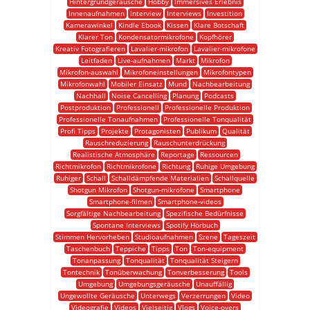
Hintergrundgeräusche
Hobby
Immersives Erlebnis
Innenaufnahmen
Interview
Interviews
Investition
Kamerawinkel
Kindle Ebook
Kissen
Klare Botschaft
Klarer Ton
Kondensatormikrofone
Kopfhörer
Kreativ Fotografieren
Lavalier-mikrofon
Lavalier-mikrofone
Leitfaden
Live-aufnahmen
Markt
Mikrofon
Mikrofon-auswahl
Mikrofoneinstellungen
Mikrofontypen
Mikrofonwahl
Mobiler Einsatz
Mund
Nachbearbeitung
Nachhall
Noise Cancelling
Planung
Podcasts
Postproduktion
Professionell
Professionelle Produktion
Professionelle Tonaufnahmen
Professionelle Tonqualität
Profi Tipps
Projekte
Protagonisten
Publikum
Qualität
Rauschreduzierung
Rauschunterdrückung
Realistische Atmosphäre
Reportage
Ressourcen
Richtmikrofon
Richtmikrofone
Richtung
Ruhige Umgebung
Ruhiger
Schall
Schalldämpfende Materialien
Schallquelle
Shotgun Mikrofon
Shotgun-mikrofone
Smartphone
Smartphone-filmen
Smartphone-videos
Sorgfältige Nachbearbeitung
Spezifische Bedürfnisse
Spontane Interviews
Spotify Hörbuch
Stimmen Hervorheben
Studioaufnahmen
Szene
Tageszeit
Taschenbuch
Teppiche
Tipps
Ton
Ton-equipment
Tonanpassung
Tonqualität
Tonqualität Steigern
Tontechnik
Tonüberwachung
Tonverbesserung
Tools
Umgebung
Umgebungsgeräusche
Unauffällig
Ungewollte Geräusche
Unterwegs
Verzerrungen
Video
Videografie
Videos
Vielseitig
Vlogs
Voice-overs