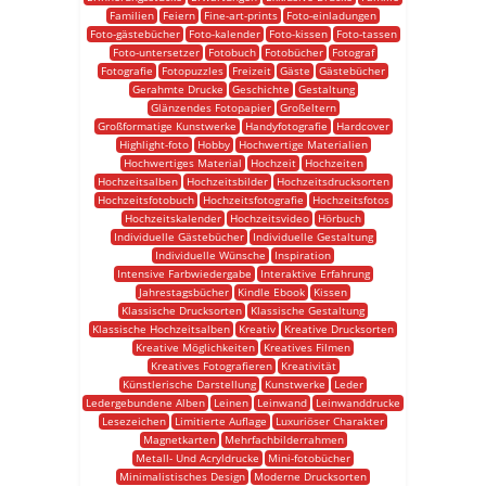
Familien
Feiern
Fine-art-prints
Foto-einladungen
Foto-gästebücher
Foto-kalender
Foto-kissen
Foto-tassen
Foto-untersetzer
Fotobuch
Fotobücher
Fotograf
Fotografie
Fotopuzzles
Freizeit
Gäste
Gästebücher
Gerahmte Drucke
Geschichte
Gestaltung
Glänzendes Fotopapier
Großeltern
Großformatige Kunstwerke
Handyfotografie
Hardcover
Highlight-foto
Hobby
Hochwertige Materialien
Hochwertiges Material
Hochzeit
Hochzeiten
Hochzeitsalben
Hochzeitsbilder
Hochzeitsdrucksorten
Hochzeitsfotobuch
Hochzeitsfotografie
Hochzeitsfotos
Hochzeitskalender
Hochzeitsvideo
Hörbuch
Individuelle Gästebücher
Individuelle Gestaltung
Individuelle Wünsche
Inspiration
Intensive Farbwiedergabe
Interaktive Erfahrung
Jahrestagsbücher
Kindle Ebook
Kissen
Klassische Drucksorten
Klassische Gestaltung
Klassische Hochzeitsalben
Kreativ
Kreative Drucksorten
Kreative Möglichkeiten
Kreatives Filmen
Kreatives Fotografieren
Kreativität
Künstlerische Darstellung
Kunstwerke
Leder
Ledergebundene Alben
Leinen
Leinwand
Leinwanddrucke
Lesezeichen
Limitierte Auflage
Luxuriöser Charakter
Magnetkarten
Mehrfachbilderrahmen
Metall- Und Acryldrucke
Mini-fotobücher
Minimalistisches Design
Moderne Drucksorten