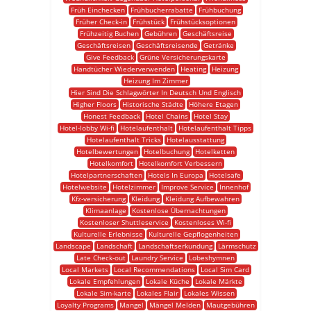
Früh Einchecken
Frühbucherrabatte
Frühbuchung
Früher Check-in
Frühstück
Frühstücksoptionen
Frühzeitig Buchen
Gebühren
Geschäftsreise
Geschäftsreisen
Geschäftsreisende
Getränke
Give Feedback
Grüne Versicherungskarte
Handtücher Wiederverwenden
Heating
Heizung
Heizung Im Zimmer
Hier Sind Die Schlagwörter In Deutsch Und Englisch
Higher Floors
Historische Städte
Höhere Etagen
Honest Feedback
Hotel Chains
Hotel Stay
Hotel-lobby Wi-fi
Hotelaufenthalt
Hotelaufenthalt Tipps
Hotelaufenthalt Tricks
Hotelausstattung
Hotelbewertungen
Hotelbuchung
Hotelketten
Hotelkomfort
Hotelkomfort Verbessern
Hotelpartnerschaften
Hotels In Europa
Hotelsafe
Hotelwebsite
Hotelzimmer
Improve Service
Innenhof
Kfz-versicherung
Kleidung
Kleidung Aufbewahren
Klimaanlage
Kostenlose Übernachtungen
Kostenloser Shuttleservice
Kostenloses Wi-fi
Kulturelle Erlebnisse
Kulturelle Gepflogenheiten
Landscape
Landschaft
Landschaftserkundung
Lärmschutz
Late Check-out
Laundry Service
Lobeshymnen
Local Markets
Local Recommendations
Local Sim Card
Lokale Empfehlungen
Lokale Küche
Lokale Märkte
Lokale Sim-karte
Lokales Flair
Lokales Wissen
Loyalty Programs
Mangel
Mängel Melden
Mautgebühren