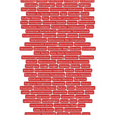
Erkundung
Erlebens
Erleichtern
Ermutigung
Erzählberg
Erzählung
Erzählungen
Eule
Expedition
Fähigkeit
Fähigkeiten
Fantasie
Fantasievolle Schlafreisen
Fenster
Fenster Zu Fernen Welten
Figur
Fließend
Flucht
Fluffige Wolken
Fluss
Fluss Der Leisen Lieder
Förderung
Form
Formbare
Formbare Objekte
Formen
Freundlicher
Freundlicher Teddybär
Freundlicher Teddykapitän
Frühe
Funkelnde Sternenbucht
Funkelnder Sternenstaub
Funktionsweise
Geborgen
Gefühl
Gefühle
Geheimnis
Geheimnisse
Geheimnisse Des Universums
Geheimnisvolle Einladung
Geschichte
Geschichten
Gespannt
Gestalten
Glitzernder Weg
Grenzen
Grundlage
Gute Nacht
Gute Nacht Geschichten
Gutenachtgeschichten
Handlung
Hardcover
Höhepunkt
Hörbuch
Hörverstehen
Hydratische Formationen
Intelligenz
Junge
Jungen
Kapitän
Kaufen
Kinder
Kindern
Kinderzimmer-rückkehr
Kindle
Kindle Ebook
Kindliche
Kindliche Entdeckung
Kindliche Erfahrung
Kindliche Neugier
Kleiner Matrose
Kognitive
Kognitive Fähigkeiten
Konzepte
Kopfkissen
Kreativ
Kreatives
Kreatives Denken
Kultur
Kunst
Kuschelwolken
Leben
Lebenslektionen
Lehrreiche
Leise Lieder
Leisen
Lektion
Lektionen
Lernen
Lernerfolg
Lernquelle
Lernwerkzeug
Lesefähigkeit
Lesen
Leser
Leuchtend
Leuchtende Bucht
Leuchtender Pfad
Liebe
Liebe Zur Kunst
Lieder
Literarischen
Literarischer Höhepunkt
Literatur
Lohnend
Lucas