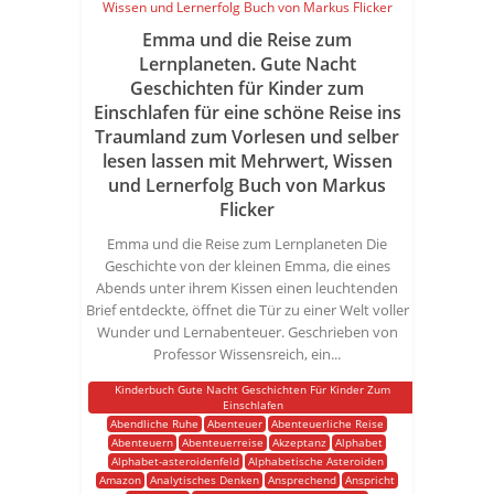
Emma und die Reise zum
Lernplaneten. Gute Nacht
Geschichten für Kinder zum
Einschlafen für eine schöne Reise ins
Traumland zum Vorlesen und selber
lesen lassen mit Mehrwert, Wissen
und Lernerfolg Buch von Markus
Flicker
Emma und die Reise zum Lernplaneten Die
Geschichte von der kleinen Emma, die eines
Abends unter ihrem Kissen einen leuchtenden
Brief entdeckte, öffnet die Tür zu einer Welt voller
Wunder und Lernabenteuer. Geschrieben von
Professor Wissensreich, ein...
Kinderbuch Gute Nacht Geschichten Für Kinder Zum
Einschlafen
Abendliche Ruhe
Abenteuer
Abenteuerliche Reise
Abenteuern
Abenteuerreise
Akzeptanz
Alphabet
Alphabet-asteroidenfeld
Alphabetische Asteroiden
Amazon
Analytisches Denken
Ansprechend
Anspricht