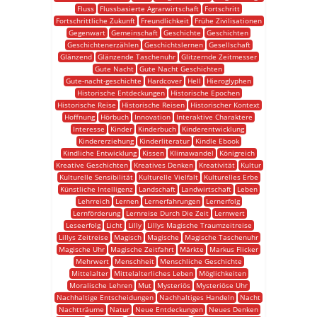
Fluss
Flussbasierte Agrarwirtschaft
Fortschritt
Fortschrittliche Zukunft
Freundlichkeit
Frühe Zivilisationen
Gegenwart
Gemeinschaft
Geschichte
Geschichten
Geschichtenerzählen
Geschichtslernen
Gesellschaft
Glänzend
Glänzende Taschenuhr
Glitzernde Zeitmesser
Gute Nacht
Gute Nacht Geschichten
Gute-nacht-geschichte
Hardcover
Hell
Hieroglyphen
Historische Entdeckungen
Historische Epochen
Historische Reise
Historische Reisen
Historischer Kontext
Hoffnung
Hörbuch
Innovation
Interaktive Charaktere
Interesse
Kinder
Kinderbuch
Kinderentwicklung
Kindererziehung
Kinderliteratur
Kindle Ebook
Kindliche Entwicklung
Kissen
Klimawandel
Königreich
Kreative Geschichten
Kreatives Denken
Kreativität
Kultur
Kulturelle Sensibilität
Kulturelle Vielfalt
Kulturelles Erbe
Künstliche Intelligenz
Landschaft
Landwirtschaft
Leben
Lehrreich
Lernen
Lernerfahrungen
Lernerfolg
Lernförderung
Lernreise Durch Die Zeit
Lernwert
Leseerfolg
Licht
Lilly
Lillys Magische Traumzeitreise
Lillys Zeitreise
Magisch
Magische
Magische Taschenuhr
Magische Uhr
Magische Zeitfahrt
Märkte
Markus Flicker
Mehrwert
Menschheit
Menschliche Geschichte
Mittelalter
Mittelalterliches Leben
Möglichkeiten
Moralische Lehren
Mut
Mysteriös
Mysteriöse Uhr
Nachhaltige Entscheidungen
Nachhaltiges Handeln
Nacht
Nachtträume
Natur
Neue Entdeckungen
Neues Denken