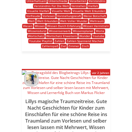
Unterhaltsam
Unterschiede
Verarbeiten
Verständnis
Verständnis Für Die Welt
Verstehen
Vielfalt
Visuelle Vielfalt
Visuelle Welt
Visuelle Welt Erkunden
Vorfreude
Vorlesen
Vorstellungskraft
Weise Botschaft
Welt
Welt Erkunden
Welt Voller Wunder
Weltraum
Wesen
Wissen
Wissen Durch Erfahrung
Wissen Vermitteln
Wissensdurst
Wissenserwerb
Wissensplanet
Worte
Wortschatz
Wortschatz Erweitern
Wunder
Youtube
Youtube Playlist
Zahlen
Zahlen Spannend Machen
Zahlenspaß
Ziel
Zimmer
Zisch
vor 2 Jahren
Lillys magische Traumzeitreise. Gute
Nacht Geschichten für Kinder zum
Einschlafen für eine schöne Reise ins
Traumland zum Vorlesen und selber
lesen lassen mit Mehrwert, Wissen