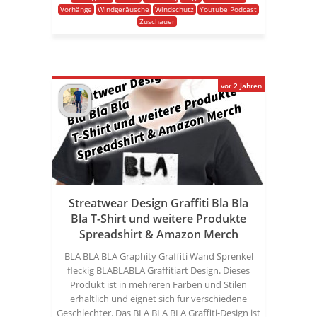
Vorhänge
Windgeräusche
Windschutz
Youtube Podcast
Zuschauer
vor 2 Jahren
Streatwear Design Graffiti Bla Bla
Bla T-Shirt und weitere Produkte
Spreadshirt & Amazon Merch
BLA BLA BLA Graphity Graffiti Wand Sprenkel
fleckig BLABLABLA Graffitiart Design. Dieses
Produkt ist in mehreren Farben und Stilen
erhältlich und eignet sich für verschiedene
Geschlechter. Das BLA BLA BLA Graffiti-Design ist