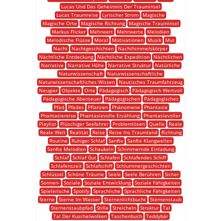
Lucas Und Das Geheimnis Der Trauminsel
Lucas Traumreise
Lyrischer Strom
Magische
Magische Orte
Magische Richtung
Magische Trauminsel
Markus Flicker
Mehrwert
Mehrwerte
Melodien
Melodische Flüsse
Moral
Motivationen
Musik
Mut
Nacht
Nachtgeschichten
Nachthimmelskörper
Nächtliche Entdeckung
Nächtliche Expedition
Nächtlichen
Narrative
Narrative Höhe
Narrative Struktur
Natürliche
Naturwissenschaft
Naturwissenschaftliche
Naturwissenschaftliches Wissen
Nautisches Traumfahrzeug
Neugier
Objekte
Orte
Pädagogisch
Pädagogisch Wertvoll
Pädagogische Abenteuer
Pädagogischen
Pädagogisches
Pfad
Pfades
Pflanzen
Phänomene
Phantasie
Phantasiereise
Phantasievolle Erzählung
Phantasievoller
Playlist
Plüschiger Seefahrer
Problemlösen
Quelle
Reale
Reale Welt
Realität
Reise
Reise Ins Traumland
Richtung
Routine
Ruhiger Schlaf
Sanfte
Sanfte Klangwellen
Sanfte Melodien
Schaukeln
Schimmernde Einladung
Schlaf
Schlaf Gut
Schlafen
Schlafendes Schiff
Schlafenszeit
Schlafschiff
Schlummergeschichten
Schlüssel
Schöne Träume
Seele
Seele Berühren
Sicher
Sonnen-
Soziale
Soziale Entwicklung
Soziale Fähigkeiten
Spielerische
Spotify
Sprachliche
Sprachliche Fähigkeiten
Sterne
Sterne Im Wasser
Sternenlichtbucht
Sternenstaub
Sternenstaubpfad
Stille
Streicheln
Struktur
Tal
Tal Der Kuschelwolken
Taschenbuch
Teddybär