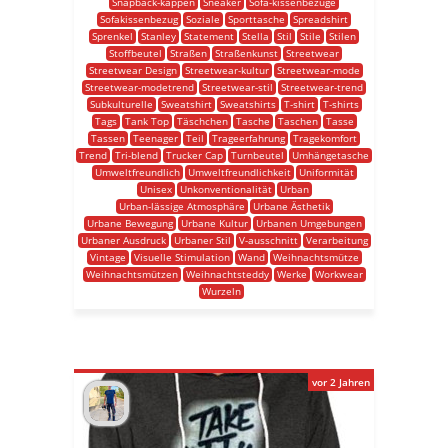
Snapback-kappen
Sneaker
Sofa-kissenbezüge
Sofakissenbezug
Soziale
Sporttasche
Spreadshirt
Sprenkel
Stanley
Statement
Stella
Stil
Stile
Stilen
Stoffbeutel
Straßen
Straßenkunst
Streetwear
Streetwear Design
Streetwear-kultur
Streetwear-mode
Streetwear-modetrend
Streetwear-stil
Streetwear-trend
Subkulturelle
Sweatshirt
Sweatshirts
T-shirt
T-shirts
Tags
Tank Top
Täschchen
Tasche
Taschen
Tasse
Tassen
Teenager
Teil
Trageerfahrung
Tragekomfort
Trend
Tri-blend
Trucker Cap
Turnbeutel
Umhängetasche
Umweltfreundlich
Umweltfreundlichkeit
Uniformität
Unisex
Unkonventionalität
Urban
Urban-lässige Atmosphäre
Urbane Ästhetik
Urbane Bewegung
Urbane Kultur
Urbanen Umgebungen
Urbaner Ausdruck
Urbaner Stil
V-ausschnitt
Verarbeitung
Vintage
Visuelle Stimulation
Wand
Weihnachtsmütze
Weihnachtsmützen
Weihnachtsteddy
Werke
Workwear
Wurzeln
vor 2 Jahren