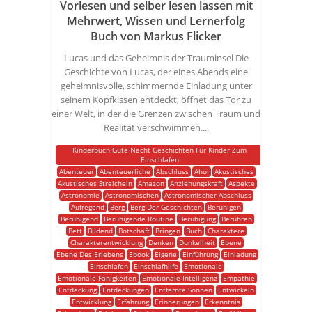
Vorlesen und selber lesen lassen mit
Mehrwert, Wissen und Lernerfolg
Buch von Markus Flicker
Lucas und das Geheimnis der Trauminsel Die
Geschichte von Lucas, der eines Abends eine
geheimnisvolle, schimmernde Einladung unter
seinem Kopfkissen entdeckt, öffnet das Tor zu
einer Welt, in der die Grenzen zwischen Traum und
Realität verschwimmen....
Kinderbuch Gute Nacht Geschichten Für Kinder Zum
Einschlafen
Abenteuer
Abenteuerliche
Abschluss
Ahoi
Akustisches
Akustisches Streicheln
Amazon
Anziehungskraft
Aspekte
Astronomie
Astronomischen
Astronomischer Abschluss
Aufregend
Berg
Berg Der Geschichten
Beruhigen
Beruhigend
Beruhigende Routine
Beruhigung
Berühren
Bett
Bildend
Botschaft
Bringen
Buch
Charaktere
Charakterentwicklung
Denken
Dunkelheit
Ebene
Ebene Des Erlebens
Ebook
Eigene
Einführung
Einladung
Einschlafen
Einschlafhilfe
Emotionale
Emotionale Fähigkeiten
Emotionale Intelligenz
Empathie
Entdeckung
Entdeckungen
Entfernte Sonnen
Entwickeln
Entwicklung
Erfahrung
Erinnerungen
Erkenntnis