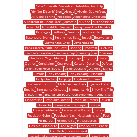
Reisefotografie Fotoreisen Reiseblog Roadtrip
"do Not Disturb" Sign
Abroad
Abseits Des Aufzugs
Air Conditioning
Angebote
Angenehme Erfahrung
Aufenthalt In Einem Hotel
Aufpreis
Ausland
Auslandsreise
Aussicht
Auswahl An Zimmern
Away From The Elevator
Bandages
Bedbugs
Benefits
Beschwerden
Besondere Events
Bestimmtes Bett
Besuch
Bettwanzen
Bettwanzen Check
Bewertungen
Book Directly With The Hotel
Booking
Breakfast
Buchung
Business Travelers
Business Trip
Camping
Car
Check-in
Check-out Möglichkeiten
City Trips
Citytrips
Closet
Clothes
Complaints
Courtyard
Cultural Customs
Defects
Direkt Beim Hotel Buchen
Direktbuchung
Drawers
Drinks
E-mails
Early Booking
Early Booking Discounts
Early Check-in
Earplugs
Eco-friendly Travel
Ecological Footprint
Ehrliches Feedback
Eigenes Kissen
Emails
Emergency Contacts
Emergency Kit
Enjoy The Trip
Entspannen
Ergänzt Mit Passenden Synonymen: Aufenthalt
Ersparnisse
Erste-hilfe-kasten
Essen Im Zimmer
Etikette
Etiquette
Eu-reisebestimmungen
Europa
Europa Entdecken
Europäische Vielfalt
Europe
Feedback Geben
Feedback Nach Hotelaufenthalt
Fees
Fit Bleiben
Fitness Area
Fitnessbereich
Flexible Reiseroute
Free Nights
Free Shuttle Service
Free Wi-fi
Freundlichkeit
Freundlichkeit Gegenüber Hotelpersonal
Friendliness