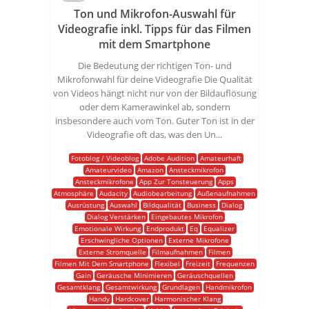
Ton und Mikrofon-Auswahl für
Videografie inkl. Tipps für das Filmen
mit dem Smartphone
Die Bedeutung der richtigen Ton- und
Mikrofonwahl für deine Videografie Die Qualität
von Videos hängt nicht nur von der Bildauflösung
oder dem Kamerawinkel ab, sondern
insbesondere auch vom Ton. Guter Ton ist in der
Videografie oft das, was den Un...
Fotoblog / Videoblog
Adobe Audition
Amateurhaft
Amateurvideo
Amazon
Ansteckmikrofon
Ansteckmikrofone
App Zur Tonsteuerung
Apps
Atmosphäre
Audacity
Audiobearbeitung
Außenaufnahmen
Ausrüstung
Auswahl
Bildqualität
Business
Dialog
Dialog Verstärken
Eingebautes Mikrofon
Emotionale Wirkung
Endprodukt
Eq
Equalizer
Erschwingliche Optionen
Externe Mikrofone
Externe Stromquelle
Filmaufnahmen
Filmen
Filmen Mit Dem Smartphone
Flexibel
Freizeit
Frequenzen
Gain
Geräusche Minimieren
Geräuschquellen
Gesamtklang
Gesamtwirkung
Grundlagen
Handmikrofon
Handy
Hardcover
Harmonischer Klang