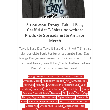
Streatwear Design Take It Easy
Graffiti Art T-Shirt und weitere
Produkte Spreadshirt & Amazon
Merch
Take It Easy Das Take It Easy Graffiti Art T-Shirt ist
der perfekte Begleiter für entspannte Tage. Das
lässige Design zeigt eine Graffiti-Kunstinschrift mit
dem Aufdruck „Take It Easy“ in lebhaften Farben.
Das T-Shirt ist aus weichem und...
Design Shirts & Clothing
Accessoires
Amazon
Amazon Merch
Angenehm Tragen
Art
Atmungsaktiv
Aufdruck
Auswahl
Authentische Ausstrahlung
Baby
Bandana
Baseball
Baseballkappe
Baseballshirt
Beanie
Benutzerfreundlichkeit
Bequem
Bio
Body
Bunt
Cap
Design
Digitale Plattformen
Digitalisierung
Diversität
Easy
Echtzeit
Eigene Designs
Einfache Bestellprozesse
Einzigartig
Entspannte Haltung
Entspannte Tage
Erinnerung
Faszinierende Modekultur
Fertige Designs