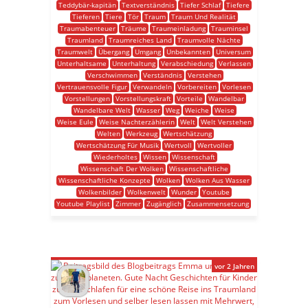
Teddybär-kapitän
Textverständnis
Tiefer Schlaf
Tiefere
Tieferen
Tiere
Tör
Traum
Traum Und Realität
Traumabenteuer
Träume
Traumeinladung
Trauminsel
Traumland
Traumreiches Land
Traumvolle Nächte
Traumwelt
Übergang
Umgang
Unbekannten
Universum
Unterhaltsame
Unterhaltung
Verabschiedung
Verlassen
Verschwimmen
Verständnis
Verstehen
Vertrauensvolle Figur
Verwandeln
Vorbereiten
Vorlesen
Vorstellungen
Vorstellungskraft
Vorteile
Wandelbar
Wandelbare Welt
Wasser
Weg
Weiche
Weise
Weise Eule
Weise Nachterzählerin
Welt
Welt Verstehen
Welten
Werkzeug
Wertschätzung
Wertschätzung Für Musik
Wertvoll
Wertvoller
Wiederholtes
Wissen
Wissenschaft
Wissenschaft Der Wolken
Wissenschaftliche
Wissenschaftliche Konzepte
Wolken
Wolken Aus Wasser
Wolkenbilder
Wolkenwelt
Wunder
Youtube
Youtube Playlist
Zimmer
Zugänglich
Zusammensetzung
vor 2 Jahren