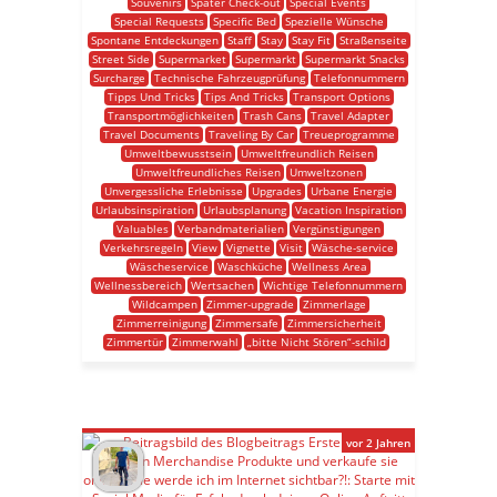
Souvenirs
Später Check-out
Special Events
Special Requests
Specific Bed
Spezielle Wünsche
Spontane Entdeckungen
Staff
Stay
Stay Fit
Straßenseite
Street Side
Supermarket
Supermarkt
Supermarkt Snacks
Surcharge
Technische Fahrzeugprüfung
Telefonnummern
Tipps Und Tricks
Tips And Tricks
Transport Options
Transportmöglichkeiten
Trash Cans
Travel Adapter
Travel Documents
Traveling By Car
Treueprogramme
Umweltbewusstsein
Umweltfreundlich Reisen
Umweltfreundliches Reisen
Umweltzonen
Unvergessliche Erlebnisse
Upgrades
Urbane Energie
Urlaubsinspiration
Urlaubsplanung
Vacation Inspiration
Valuables
Verbandmaterialien
Vergünstigungen
Verkehrsregeln
View
Vignette
Visit
Wäsche-service
Wäscheservice
Waschküche
Wellness Area
Wellnessbereich
Wertsachen
Wichtige Telefonnummern
Wildcampen
Zimmer-upgrade
Zimmerlage
Zimmerreinigung
Zimmersafe
Zimmersicherheit
Zimmertür
Zimmerwahl
„bitte Nicht Stören“-schild
vor 2 Jahren