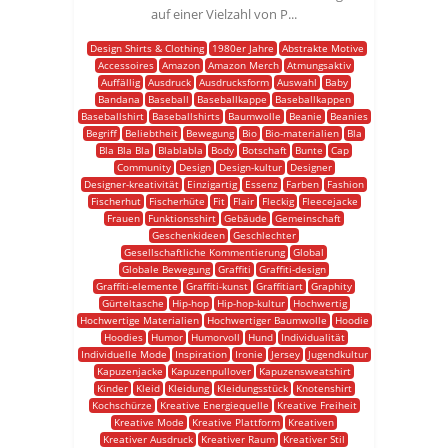
auf einer Vielzahl von P...
Design Shirts & Clothing
1980er Jahre
Abstrakte Motive
Accessoires
Amazon
Amazon Merch
Atmungsaktiv
Auffällig
Ausdruck
Ausdrucksform
Auswahl
Baby
Bandana
Baseball
Baseballkappe
Baseballkappen
Baseballshirt
Baseballshirts
Baumwolle
Beanie
Beanies
Begriff
Beliebtheit
Bewegung
Bio
Bio-materialien
Bla
Bla Bla Bla
Blablabla
Body
Botschaft
Bunte
Cap
Community
Design
Design-kultur
Designer
Designer-kreativität
Einzigartig
Essenz
Farben
Fashion
Fischerhut
Fischerhüte
Fit
Flair
Fleckig
Fleecejacke
Frauen
Funktionsshirt
Gebäude
Gemeinschaft
Geschenkideen
Geschlechter
Gesellschaftliche Kommentierung
Global
Globale Bewegung
Graffiti
Graffiti-design
Graffiti-elemente
Graffiti-kunst
Graffitiart
Graphity
Gürteltasche
Hip-hop
Hip-hop-kultur
Hochwertig
Hochwertige Materialien
Hochwertiger Baumwolle
Hoodie
Hoodies
Humor
Humorvoll
Hund
Individualität
Individuelle Mode
Inspiration
Ironie
Jersey
Jugendkultur
Kapuzenjacke
Kapuzenpullover
Kapuzensweatshirt
Kinder
Kleid
Kleidung
Kleidungsstück
Knotenshirt
Kochschürze
Kreative Energiequelle
Kreative Freiheit
Kreative Mode
Kreative Plattform
Kreativen
Kreativer Ausdruck
Kreativer Raum
Kreativer Stil