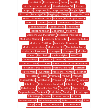
Kreativität
Kreativräume
Kultur
Künstler
Künstlerischer Ausdruck
Künstlerischer Stil
Kurzarm
Langarm
Langarmshirt
Langarmshirts
Langlebigkeit
Lätzchen
Lebensgefühl
Leggings
Lifestyle
Longshirt
Look
Mainstream-modetrends
Männer
Massenproduktion
Material
Mauern
Merch
Merchandising
Mode
Modebewegung
Modebranche
Modekultur
Modephänomen
Modetrend
Modewelt
Modische Ausdrucksform
Modische Inspiration
Modische Kleidung
Modische Kreativität
Modische Kultur
Modische Plattform
Modische Revolution
Modischer Ausdruck
Modischer Stil
Modischer Trend
Modisches Statement
Mousepad
Mousepads
Musiker
Mützen
Nachhaltig
Nachhaltigkeit
New York
Online-shops
Originalität
Oversize
Oversize-t-shirts
Panoramatasse
Passform
Personalisierte Geschenkideen
Personalisierte Produkte
Personalisierung
Plattform
Plattformen
Plüschtiger
Politische Themen
Poloshirt
Polycotton
Poster
Premium
Produkt
Produkte
Produktfotos
Provokation
Provokativ
Publikum
Pullover
Rebellisch
Rebellischer Ausdruck
Rebellischer Stil
Rebellisches
Rebellisches Flair
Recycling
Regenschirm
Regenschirme
Rucksack
Rucksäcke
Rundhals
Schalkragen
Schriftzüge
Schuhe
Schultertasche
Schürze
Selbstausdruck
Selbstbewusstsein
Selbstdarstellung
Shirt
Shop
Slim
Slogan
Snapback
Snapback-hut