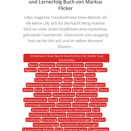
und Lernerfolg Buch von Markus
Flicker
Lillys magische Traumzeitreise Eines Abends, als
die kleine Lilly sich für die Nacht fertig machte,
fand sie unter ihrem Kopfkissen eine mysteriöse,
glänzende Taschenuhr. Überrascht und neugierig
hob sie die Uhr auf, und im selben Moment
flüstert...
Kinderbuch Gute Nacht Geschichten Für Kinder Zum
Einschlafen
Abend
Abenteuer
Abenteuer Erleben
Abenteuern
Ägypten
Ägypter
Alltag
Alt
Alte Ägypten
Altes Ägypten
Amazon
Amazon Kaufen
Anblick
Antike
Antike Monumente
Autos
Bauern
Bäume
Bedeutende Ereignisse
Bildend
Bildung
Bildungswert
Brücke
Buch
Buchdruck
Bücher
Burgen
Burghöfe
Decke
Dinosaurier
Dinosaurierära
Druckerpresse
Druckrevolution
Ebook
Ehrfurcht
Eindrücke
Einschlafen
Einschlafgeschichten
Empathie
Entdecken
Entdeckung
Entwicklung
Entwicklung Der Menschheit
Erde
Erfindung Des Buchdrucks
Erfindungen
Erlebnisse
Erzählung
Erziehung
Ethische Vorstellungen
Fantasie
Fantasieanregung
Fantasievolle Erzählungen
Fantastischer Welten
Fleiß
Fliegende Autos
Flugfahrzeuge