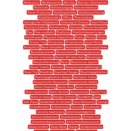
Medication
Medikamente
Mini-bar
Mini-bar Alternativen
Mülleimer
Müllentsorgung
Naturerlebnisse
Noise Protection
Notfallapotheke
Notfallausrüstung
Notfallkontakte
Offers
Ohrenstöpsel
ökologischer Fußabdruck
Ordnung Im Zimmer
Own Pillow
Partnerschaften
Partnerships
Personal
Phone Numbers
Pkw
Pkw-rundfahrt
Platforms
Plattformbewertungen
Plattformen
Pleasant Experience
Praise
Preise
Prices
Private Trip
Privatreise
Privatreisen
Quiet Room
Rastplätze
Reise Genießen
Reiseadapter
Reiseapotheke
Reisedokumente
Reiseetikette
Reiseinspiration
Reisen In Europa
Reisen Mit Dem Auto
Reisetipps
Reisevorbereitung
Relax
Ressourcen Sparen
Reuse Towels
Reviews
Rezeptionsempfehlungen
Road Trip
Roadtrip
Roaming Charges
Roaming-gebühren
Roaming-gebühren Sparen
Romantic Cities
Romantische Reiseziele
Romantische Städte
Room Cleaning
Room Door
Room Location
Room Selection
Room Service
Roomservice
Round Trip
Ruhe Im Hotel
Ruhiges Zimmer
Rundfahrt
Safe
Safe Place
Sauberkeit Im Zimmer
Save Resources
Savings
Schlafkomfort
Schlafmaske
Schrank
Schubladen
Security Awareness
Sehenswürdigkeiten
Service Verbessern
Shuttleservice
Sicherer Ort
Sicherheitsbewusstheit
Sicherheitsbewusstsein
Sleep Comfort
Sleep Mask
Snacks
Sonderwünsche