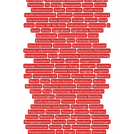
Fischerhut
Fit
Fleckig
Fleecejacke
Frauen
Freiheit
Funktionsshirt
Graffiti
Graffiti Art
Graffiti-kunst
Graffiti-kunstinschrift
Graffitiart
Gürteltasche
Herzstück
Hip-hop-kultur
Hohe Qualität
Hoodie
Hoodies
Hund
Immer
Immer Mit Der Ruhe
Individualität
Inklusivität
It
Jeans
Jersey
Jogginghose
Jugendliche Rebellion
Kapuzenjacke
Kapuzensweatshirt
Kinder
Klassische Passform
Kleid
Kleidungsstück
Kleidungsstücke
Knotenshirt
Kochschürze
Kreation
Kreative Lebenshaltung
Kreativität
Kulturelles Phänomen
Kundenservice
Kunst
Künstlerische Selbstverwirklichung
Kunstwerk
Kurzarm
Langarm
Langarmshirt
Lässiger Freizeitlook
Lässiges Design
Lässigkeit
Lätzchen
Lebenseinstellung
Lebhafte Farben
Leggings
Longshirt
Look
Loungewear-stil
Männer
Masse Abheben
Material
Merch
Mode
Modeindustrie
Modekultur
Modern
Modetrend
Modisches Statement
Motorrad
Mousepad
Muster
Mutig
Nachhaltige Produktionsmethoden
Nachhaltigkeit
Nonchalance
Online Bestellen
Outfit Aufpeppen
Oversize
Panoramatasse
Persönlichkeit Ausdrücken
Plüschtiger
Poloshirt
Polycotton
Premium
Produkt
Produkte
Provokativ
Pullover
Rebellion
Recycling
Regenschirm
Reichweite
Rückgabegarantie
Rucksack
Ruhe
Rundhals
Schalkragen
Schultertasche
Schürze
Shirt
Sichtbarkeit
Skateboard
Skateboard-kultur
Slim
Slogan
Snapback
Sneakers