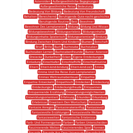
Asteroiden
Außergewöhnliche Begegnungen
Außergewöhnliche Reise
Bedeutung
Bedeutung Von Bildung
Bedeutung Von Freundschaft
Behalten
Bereichernd
Beruhigende Gute-nacht-geschichte
Beruhigende Routine
Bett
Bewohner
Bewohner Des Lernplaneten
Bildung
Bildung Und Wissen
Bildungsbewohner
Bildungserlebnis
Bildungsinhalte
Bildungsinhalte Spielerisch
Bildungsorientiert
Bindung
Bindung Zwischen Eltern Und Kindern
Blumen
Botschaft
Brief
Brille
Buch
Buchstabe
Buchstaben
Buchstaben Lernen
Buchstabenfreunde
Bunter Asteroid
Dreiecke
Dunkelheit
Ecken
Eigene Entdeckungen
Einladung
Einschlafen
Einschlafhilfe
Einschlafroutine
Eltern
Eltern-kind-bindung
Eltern-kind-zeit
Emma
Emma Und Die Reise Zum Lernplaneten
Emmas Weltraumabenteuer
Empathie
Empathie Entwickeln
Empathisch
Entdecken
Entdeckung
Entdeckungen
Entdeckungsfreude
Entspannen
Entspannende Erzählung
Entwicklungsmöglichkeiten
Entwicklungsorientiert
Erfahrung
Erkunden
Erkundung
Erlebnisse
Erweitern Den Wortschatz
Fantasie
Fantasie Anregen
Fantasieraketenflug
Fantasievoll
Fantasievolle Erzählungen
Fantasievolle Welten
Fantasiewelten
Fantastische Erlebnisse
Farb- Und Formengarten
Farben
Farben Unterscheiden
Faszinierende Welten
Faszinierendes Spiel
Formen
Freunde
Freunde Aus Dem Universum
Freundschaft