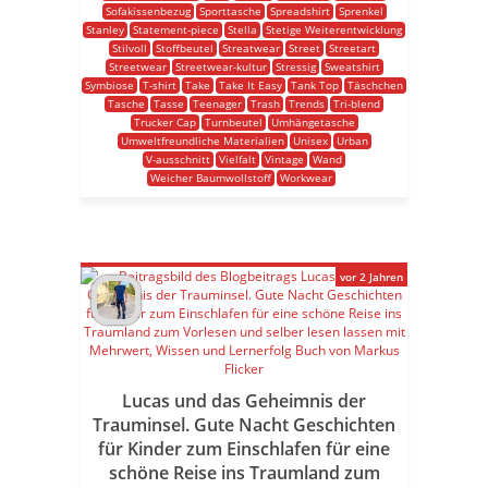
Sofakissenbezug
Sporttasche
Spreadshirt
Sprenkel
Stanley
Statement-piece
Stella
Stetige Weiterentwicklung
Stilvoll
Stoffbeutel
Streatwear
Street
Streetart
Streetwear
Streetwear-kultur
Stressig
Sweatshirt
Symbiose
T-shirt
Take
Take It Easy
Tank Top
Täschchen
Tasche
Tasse
Teenager
Trash
Trends
Tri-blend
Trucker Cap
Turnbeutel
Umhängetasche
Umweltfreundliche Materialien
Unisex
Urban
V-ausschnitt
Vielfalt
Vintage
Wand
Weicher Baumwollstoff
Workwear
vor 2 Jahren
Lucas und das Geheimnis der
Trauminsel. Gute Nacht Geschichten
für Kinder zum Einschlafen für eine
schöne Reise ins Traumland zum