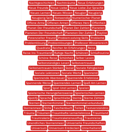
Nachtgeschichten
Nachtträume
Neue Erfahrungen
Neue Freunde
Neue Liebe
Neue Liebe Zur Sprache
Neues Lernen
Neues Wissen
Neugier
Neugierig
Neugierig Sein
Notwendig
Numerischer Planet
Offene Arme
Offenen Armen
Offenes Herz
Offenheit
Planet Der Freundschaft
Planet Der Zahlen
Planeten
Planeten Der Freundschaft
Planeten Der Zahlen
Playlist
Potenzieller Freund
Problem-solving Skills
Probleme
Problemlösung
Problemlösungen
Professor Wissensreich
Quadrate
Reicher An Erfahrungen
Reise
Reise Ins Traumland
Ruhige Nacht
Schätzen
Schlafroutine
Schöne Reise
Schönheit
Selber Lesen
Selbstständiges Lesen
Selbstvertrauen
Selbstvertrauen Stärken
Sozial
Soziale Fähigkeiten
Soziale Lektionen
Soziale Werte
Spannend
Spannende Abenteuer
Spannende Erlebnisse
Spannende Weise
Spannendes Lernen
Spaß Am Lernen
Spiel
Spiel Und Lernen
Spielen
Spielerische Herangehensweise
Spielerisches Lernen
Spotify
Sprache
Sprachliebe
Sterne
Sterne Zählen
Sternen
Sternenhimmel
Sternenhimmel-erkundung
Sternenmeer
Stille
Taschenbuch
Teilen
Textverständnis
Träume
Träumen
Traumhafte Lernerlebnisse
Traumland
Traumrakete
Traumraketenausflug
Traumreise
Unendliches Sternenmeer
Universelle Freundschaften
Universum
Universum Entdecken
Unterhaltend