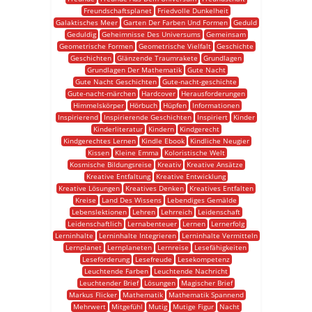
Freundschaftsplanet
Friedvolle Dunkelheit
Galaktisches Meer
Garten Der Farben Und Formen
Geduld
Geduldig
Geheimnisse Des Universums
Gemeinsam
Geometrische Formen
Geometrische Vielfalt
Geschichte
Geschichten
Glänzende Traumrakete
Grundlagen
Grundlagen Der Mathematik
Gute Nacht
Gute Nacht Geschichten
Gute-nacht-geschichte
Gute-nacht-märchen
Hardcover
Herausforderungen
Himmelskörper
Hörbuch
Hüpfen
Informationen
Inspirierend
Inspirierende Geschichten
Inspiriert
Kinder
Kinderliteratur
Kindern
Kindgerecht
Kindgerechtes Lernen
Kindle Ebook
Kindliche Neugier
Kissen
Kleine Emma
Koloristische Welt
Kosmische Bildungsreise
Kreativ
Kreative Ansätze
Kreative Entfaltung
Kreative Entwicklung
Kreative Lösungen
Kreatives Denken
Kreatives Entfalten
Kreise
Land Des Wissens
Lebendiges Gemälde
Lebenslektionen
Lehren
Lehrreich
Leidenschaft
Leidenschaftlich
Lernabenteuer
Lernen
Lernerfolg
Lerninhalte
Lerninhalte Integrieren
Lerninhalte Vermitteln
Lernplanet
Lernplaneten
Lernreise
Lesefähigkeiten
Leseförderung
Lesefreude
Lesekompetenz
Leuchtende Farben
Leuchtende Nachricht
Leuchtender Brief
Lösungen
Magischer Brief
Markus Flicker
Mathematik
Mathematik Spannend
Mehrwert
Mitgefühl
Mutig
Mutige Figur
Nacht