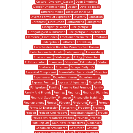
Cultural Diversity
Dasein
Deep Emotions
Deeper Understanding
Design
Develop Ideas
Different Media
Discover Inner Self
Diverse Forms Of Expression
Diversity
Education
Ehrenamt
Eintauchen
Eintauchens
Einzigartig
Einzigartige Weise
Einzigartigkeit
Einzigartigkeit Ausdrücken
Einzigartigkeit Zelebrieren
Elemente
Emotionen
Emotionen Vermitteln
Emotions
Endergebnis
Entfalten
Entfaltung
Entscheidende Rolle Im Menschlichen Dasein
Entscheidender Aspekt
Entspannung
Entwicklung
Environment
Erfahrungen
Erfolg
Erforschen
Erfülltes Leben
Erkennen
Erkunden
Erkundung
Erleben
Erlebnisse
Erlernen
Escape Daily Life
Essential Component
Essenzieller Bestandteil
Exercise
Experiences
Experimentieren
Experimenting
Express Feelings
Express Uniqueness
Fähigkeit
Fähigkeiten
Familie
Familie Und Freunde
Family
Family And Friends
Feelings
Finances
Financial Planning
Financial Stability
Finanzen
Finanzielle Stabilität
Finanzplanung
Fitness
Fördern
Förderung
Form
Formen
Forms Of Expression
Fortschritt
Freedom
Freiheit
Freizeit
Freizeit Und Hobbys
Freizeitaktivitäten
Freude
Freude Am Kreativen Prozess
Freunde
Friends
Fulfilling Life
Gain New Perspectives
Gedanken
Gedanken Artikulieren
Gedichten
Gefühle
Gefühle Ausdrücken
Geist
Geist Beruhigen