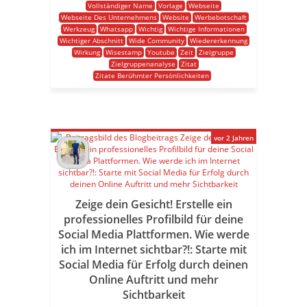
Vollständiger Name
Vorlage
Webseite
Webseite Des Unternehmens
Website
Werbebotschaft
Werkzeug
Whatsapp
Wichtig
Wichtige Informationen
Wichtiger Abschnitt
Wide Community
Wiedererkennung
Wirkung
Wisestamp
Youtube
Zeit
Zielgruppe
Zielgruppenanalyse
Zitat
Zitate Berühmter Persönlichkeiten
vor 2 Jahren
Zeige dein Gesicht! Erstelle ein
professionelles Profilbild für deine
Social Media Plattformen. Wie werde
ich im Internet sichtbar?!: Starte mit
Social Media für Erfolg durch deinen
Online Auftritt und mehr
Sichtbarkeit