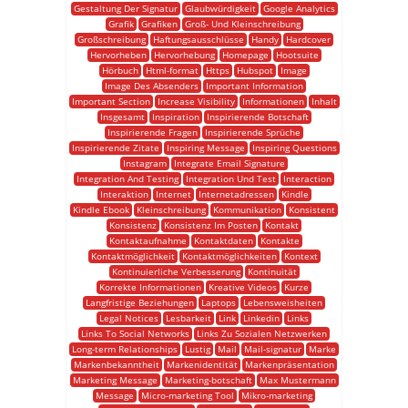
Gestaltung Der Signatur
Glaubwürdigkeit
Google Analytics
Grafik
Grafiken
Groß- Und Kleinschreibung
Großschreibung
Haftungsausschlüsse
Handy
Hardcover
Hervorheben
Hervorhebung
Homepage
Hootsuite
Hörbuch
Html-format
Https
Hubspot
Image
Image Des Absenders
Important Information
Important Section
Increase Visibility
Informationen
Inhalt
Insgesamt
Inspiration
Inspirierende Botschaft
Inspirierende Fragen
Inspirierende Sprüche
Inspirierende Zitate
Inspiring Message
Inspiring Questions
Instagram
Integrate Email Signature
Integration And Testing
Integration Und Test
Interaction
Interaktion
Internet
Internetadressen
Kindle
Kindle Ebook
Kleinschreibung
Kommunikation
Konsistent
Konsistenz
Konsistenz Im Posten
Kontakt
Kontaktaufnahme
Kontaktdaten
Kontakte
Kontaktmöglichkeit
Kontaktmöglichkeiten
Kontext
Kontinuierliche Verbesserung
Kontinuität
Korrekte Informationen
Kreative Videos
Kurze
Langfristige Beziehungen
Laptops
Lebensweisheiten
Legal Notices
Lesbarkeit
Link
Linkedin
Links
Links To Social Networks
Links Zu Sozialen Netzwerken
Long-term Relationships
Lustig
Mail
Mail-signatur
Marke
Markenbekanntheit
Markenidentität
Markenpräsentation
Marketing Message
Marketing-botschaft
Max Mustermann
Message
Micro-marketing Tool
Mikro-marketing