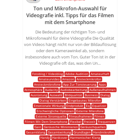
Ton und Mikrofon-Auswahl für
Videografie inkl. Tipps für das Filmen
mit dem Smartphone
Die Bedeutung der richtigen Ton- und
Mikrofonwahl für deine Videografie Die Qualität
von Videos hängt nicht nur von der Bildauflösung
oder dem Kamerawinkel ab, sondern
insbesondere auch vom Ton. Guter Ton ist in der
Videografie oft das, was den Un...
Fotoblog / Videoblog
Adobe Audition
Amateurhaft
Amateurvideo
Amazon
Ansteckmikrofon
Ansteckmikrofone
App Zur Tonsteuerung
Apps
Atmosphäre
Audacity
Audiobearbeitung
Außenaufnahmen
Ausrüstung
Auswahl
Bildqualität
Business
Dialog
Dialog Verstärken
Eingebautes Mikrofon
Emotionale Wirkung
Endprodukt
Eq
Equalizer
Erschwingliche Optionen
Externe Mikrofone
Externe Stromquelle
Filmaufnahmen
Filmen
Filmen Mit Dem Smartphone
Flexibel
Freizeit
Frequenzen
Gain
Geräusche Minimieren
Geräuschquellen
Gesamtklang
Gesamtwirkung
Grundlagen
Handmikrofon
Handy
Hardcover
Harmonischer Klang