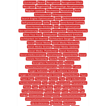
Quicktipps
Reach
Recognition
Recognition Effect
Recognize
Regelmäßig
Regelmäßige Aktualisierung
Regular Updates
Reichweite
Resolution
Rolle
Schnappschuß
Schnappschüsse
Search Engine Optimization
Seite
Selbstpräsentation
Self-presentation
Selfie
Selfies
Semi-formal Clothing
Semi-formelle Kleidung
Seo
Seo Optimization
Seo-optimierung
Seriosität
Seriousness
Show Personality
Show Your Face
Sichtbarkeit
Sichtbarkeit Erhöhen
Sichtbarkeit Im Internet
Sichtbarkeit Steigern
Snapshot
Social
Social Media
Social Media Marketing
Social Media Strategy
Social Media Updates
Social Media. Plattformen
Social Networks
Social-media-strategie
Socialmedia
Sonnenbrille
Sozial
Soziale Netzwerke
Spotify
Stock
Storytelling
Strengthen Personal Brand
Success
Suchmaschinenoptimierung
Sunglasses
T-shirt
Target Audience
Target Audience Analysis
Target Audience-appropriate Content
Taschenbuch
Team
Team Page
Teamseite
Termin
Text
Text Information
Textinformationen
Tier
Tiere
Tierprodukt
Tierprodukte
Tiktok
Tipp
Trade Show
Trend
Trend Awareness
Trendbewusstsein
Trends
Trick
Trust
Twitter
Typ
Ungut
Uniqueness
Unternehmen
Unternehmensimage
Unternehmenskontext
Unternehmenswebseite
Up-to-dateness
Verkaufen
Vertrauen