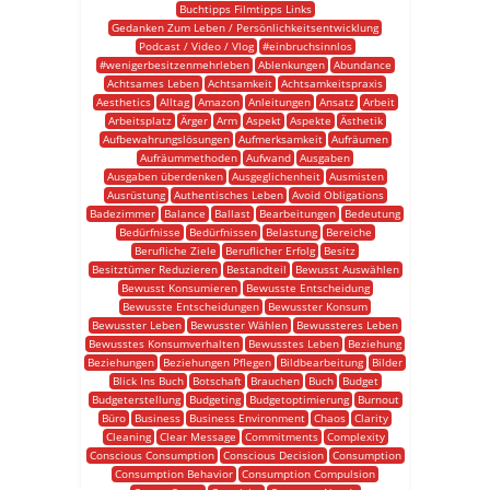
Buchtipps Filmtipps Links
Gedanken Zum Leben / Persönlichkeitsentwicklung
Podcast / Video / Vlog
#einbruchsinnlos
#wenigerbesitzenmehrleben
Ablenkungen
Abundance
Achtsames Leben
Achtsamkeit
Achtsamkeitspraxis
Aesthetics
Alltag
Amazon
Anleitungen
Ansatz
Arbeit
Arbeitsplatz
Ärger
Arm
Aspekt
Aspekte
Ästhetik
Aufbewahrungslösungen
Aufmerksamkeit
Aufräumen
Aufräummethoden
Aufwand
Ausgaben
Ausgaben überdenken
Ausgeglichenheit
Ausmisten
Ausrüstung
Authentisches Leben
Avoid Obligations
Badezimmer
Balance
Ballast
Bearbeitungen
Bedeutung
Bedürfnisse
Bedürfnissen
Belastung
Bereiche
Berufliche Ziele
Beruflicher Erfolg
Besitz
Besitztümer Reduzieren
Bestandteil
Bewusst Auswählen
Bewusst Konsumieren
Bewusste Entscheidung
Bewusste Entscheidungen
Bewusster Konsum
Bewusster Leben
Bewusster Wählen
Bewussteres Leben
Bewusstes Konsumverhalten
Bewusstes Leben
Beziehung
Beziehungen
Beziehungen Pflegen
Bildbearbeitung
Bilder
Blick Ins Buch
Botschaft
Brauchen
Buch
Budget
Budgeterstellung
Budgeting
Budgetoptimierung
Burnout
Büro
Business
Business Environment
Chaos
Clarity
Cleaning
Clear Message
Commitments
Complexity
Conscious Consumption
Conscious Decision
Consumption
Consumption Behavior
Consumption Compulsion