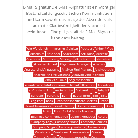
E-Mail Signatur Die E-Mail-Signatur ist ein wichtiger
Bestandteil der geschäftlichen Kommunikation
und kann sowohl das Image des Absenders als
auch die Glaubwürdigkeit der Nachricht
beeinflussen. Eine gut gestaltete E-Mail-Signatur
kann dazu beitrag...
Wie Werde Ich Im Internet Sichtbar
Podcast / Video / Vlog
Abschnitt
Absender
Absenders
Actuality
Adresse
Adressen
Advertising Message
Aktualisieren
Aktualität
Aktueller Artikel
Allgemeine Aussagen
Amazon
Analyse Und Anpassung
Analyse Und Planung
Analysetools
Analysis And Adjustment
Analysis And Planning
Analysis Tools
Angemessenheit
Anwählbare Telefonnummer
Artikel
Attention
Audiobook
Aufmerksamkeit
Authenticity
Authentizität
Beispiel
Benutzer
Bereiche
Berlin
Bestandteil
Bild
Bitte
Blog Post
Book
Branchenspezifische Mottos
Brand
Brand Awareness
Brand Identity
Breite Community
Buch
Buffer
Build Social Media Presence
Business Communication
Collect Feedback
Colors
Company Logo
Company Name
Company Policies
Company Slogan
Company Website
Consistency
Consistent
Consistent Presentation
Contact
Contact Details
Contact Information
Contacts