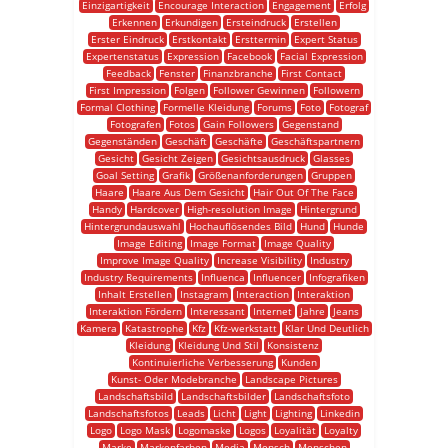
Einzigartigkeit
Encourage Interaction
Engagement
Erfolg
Erkennen
Erkundigen
Ersteindruck
Erstellen
Erster Eindruck
Erstkontakt
Ersttermin
Expert Status
Expertenstatus
Expression
Facebook
Facial Expression
Feedback
Fenster
Finanzbranche
First Contact
First Impression
Folgen
Follower Gewinnen
Followern
Formal Clothing
Formelle Kleidung
Forums
Foto
Fotograf
Fotografen
Fotos
Gain Followers
Gegenstand
Gegenständen
Geschäft
Geschäfte
Geschäftspartnern
Gesicht
Gesicht Zeigen
Gesichtsausdruck
Glasses
Goal Setting
Grafik
Größenanforderungen
Gruppen
Haare
Haare Aus Dem Gesicht
Hair Out Of The Face
Handy
Hardcover
High-resolution Image
Hintergrund
Hintergrundauswahl
Hochauflösendes Bild
Hund
Hunde
Image Editing
Image Format
Image Quality
Improve Image Quality
Increase Visibility
Industry
Industry Requirements
Influenca
Influencer
Infografiken
Inhalt Erstellen
Instagram
Interaction
Interaktion
Interaktion Fördern
Interessant
Internet
Jahre
Jeans
Kamera
Katastrophe
Kfz
Kfz-werkstatt
Klar Und Deutlich
Kleidung
Kleidung Und Stil
Konsistenz
Kontinuierliche Verbesserung
Kunden
Kunst- Oder Modebranche
Landscape Pictures
Landschaftsbild
Landschaftsbilder
Landschaftsfoto
Landschaftsfotos
Leads
Licht
Light
Lighting
Linkedin
Logo
Logo Mask
Logomaske
Logos
Loyalität
Loyalty
Marke
Markenfarben
Media
Mensch
Menschen