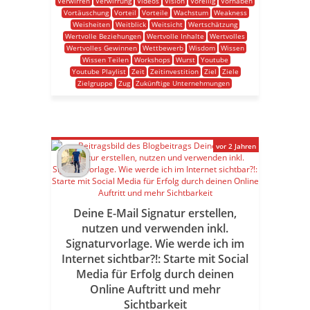
Verwirren
Verwirrung
Videos
Vision
Voreilig
Vorhaben
Vortäuschung
Vorteil
Vorteile
Wachstum
Weakness
Weisheiten
Weitblick
Weitsicht
Wertschätzung
Wertvolle Beziehungen
Wertvolle Inhalte
Wertvolles
Wertvolles Gewinnen
Wettbewerb
Wisdom
Wissen
Wissen Teilen
Workshops
Wurst
Youtube
Youtube Playlist
Zeit
Zeitinvestition
Ziel
Ziele
Zielgruppe
Zug
Zukünftige Unternehmungen
vor 2 Jahren
Deine E-Mail Signatur erstellen,
nutzen und verwenden inkl.
Signaturvorlage. Wie werde ich im
Internet sichtbar?!: Starte mit Social
Media für Erfolg durch deinen
Online Auftritt und mehr
Sichtbarkeit