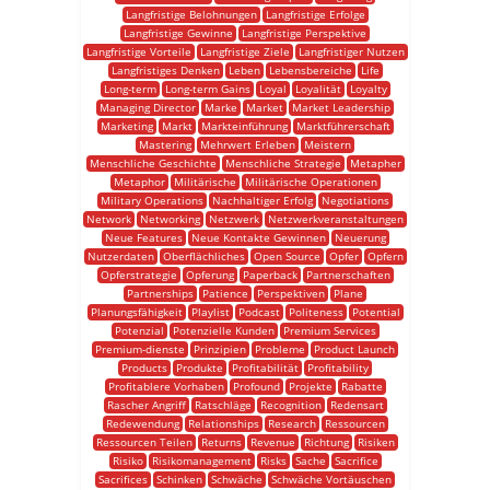
Langfristige Belohnungen
Langfristige Erfolge
Langfristige Gewinne
Langfristige Perspektive
Langfristige Vorteile
Langfristige Ziele
Langfristiger Nutzen
Langfristiges Denken
Leben
Lebensbereiche
Life
Long-term
Long-term Gains
Loyal
Loyalität
Loyalty
Managing Director
Marke
Market
Market Leadership
Marketing
Markt
Markteinführung
Marktführerschaft
Mastering
Mehrwert Erleben
Meistern
Menschliche Geschichte
Menschliche Strategie
Metapher
Metaphor
Militärische
Militärische Operationen
Military Operations
Nachhaltiger Erfolg
Negotiations
Network
Networking
Netzwerk
Netzwerkveranstaltungen
Neue Features
Neue Kontakte Gewinnen
Neuerung
Nutzerdaten
Oberflächliches
Open Source
Opfer
Opfern
Opferstrategie
Opferung
Paperback
Partnerschaften
Partnerships
Patience
Perspektiven
Plane
Planungsfähigkeit
Playlist
Podcast
Politeness
Potential
Potenzial
Potenzielle Kunden
Premium Services
Premium-dienste
Prinzipien
Probleme
Product Launch
Products
Produkte
Profitabilität
Profitability
Profitablere Vorhaben
Profound
Projekte
Rabatte
Rascher Angriff
Ratschläge
Recognition
Redensart
Redewendung
Relationships
Research
Ressourcen
Ressourcen Teilen
Returns
Revenue
Richtung
Risiken
Risiko
Risikomanagement
Risks
Sache
Sacrifice
Sacrifices
Schinken
Schwäche
Schwäche Vortäuschen