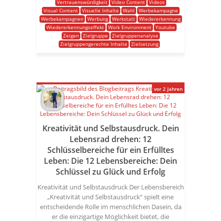
Vertrauenswürdigkeit
Video Content
Videos
Visual Content
Visuelle Inhalte
Wahl
Werbekampagne
Werbekampagnen
Werbung
Werkstatt
Wiedererkennung
Wiedererkennungseffekt
Work Environment
Youtube
Zeigen
Zielgruppe
Zielgruppenanalyse
Zielgruppengerechte Inhalte
Zielsetzung
vor 2 Jahren
Kreativität und Selbstausdruck. Dein
Lebensrad drehen: 12
Schlüsselbereiche für ein Erfülltes
Leben: Die 12 Lebensbereiche: Dein
Schlüssel zu Glück und Erfolg
Kreativität und Selbstausdruck Der Lebensbereich
„Kreativität und Selbstausdruck“ spielt eine
entscheidende Rolle im menschlichen Dasein, da
er die einzigartige Möglichkeit bietet, die