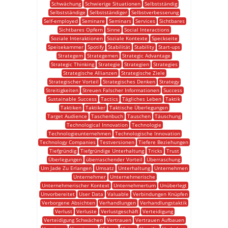
Schwächung
Schwierige Situationen
Selbstständig
Selbstständige
Selbstständiger
Selbstverbesserung
Self-employed
Seminare
Seminars
Services
Sichtbares
Sichtbares Opfern
Sinne
Social Interactions
Soziale Interaktionen
Soziale Kontexte
Speckseite
Speisekammer
Spotify
Stabilität
Stability
Start-ups
Strategem
Strategemen
Strategic Advantage
Strategic Thinking
Strategie
Strategien
Strategies
Strategische Allianzen
Strategische Ziele
Strategischer Vorteil
Strategisches Denken
Strategy
Streitigkeiten
Streuen Falscher Informationen
Success
Sustainable Success
Tactics
Tägliches Leben
Taktik
Taktiken
Taktiker
Taktische Überlegungen
Target Audience
Taschenbuch
Tauschen
Täuschung
Technological Innovation
Technologie
Technologieunternehmen
Technologische Innovation
Technology Companies
Testversionen
Tiefere Beziehungen
Tiefgründig
Tiefgründige Unterhaltung
Tricks
Trust
Überlegungen
überraschender Vorteil
Überraschung
Um Jade Zu Erlangen
Umsatz
Unterhaltung
Unternehmen
Unternehmer
Unternehmerische
Unternehmerischer Kontext
Unternehmertum
Unüberlegt
Unvorbereitet
User Data
Valuable
Verbindungen Knüpfen
Verborgene Absichten
Verhandlungen
Verhandlungstaktik
Verlust
Verluste
Verlustgeschäft
Verteidigung
Verteidigung Schwächen
Vertrauen
Vertrauen Aufbauen