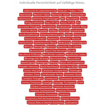
individuelle Persönlichkeit auf vielfältige Weise...
Lebensrad & Lebensbereiche
Podcast / Video / Vlog
Abenteuer
Abstract Ideas
Abstrakte Ideen
Achtsamkeit
Adventures
ähnliche Empfindungen
Akt
Aktivitäten
Alltag
Alltag Entfliehen
Area Of Life
Areas Of Life
Art
Articulate Thoughts
Articulation
Artikulation
Artistic Ways
Artistic Works
Aspekte
Aufbau
Ausdruck
Ausdrücken
Ausdrucksformen
Auseinandersetzung
Außen
Austausch
Austausch Fördern
Authentic
Authentic Manner
Authentisch
Authentische Weise
Bedeutung
Befriedigung
Beitrag
Belonging
Bereich
Bereiche Des Lebens
Bereitschaft
Beruf Und Karriere
Berufe
Berufliche Erfüllung
Beruflichen Lebens
Berufliches Leben
Beruhigende Wirkung
Beschränkung
Bestandteil
Bewältigung
Bewegung
Bildung
Boost Self-confidence
Broaden Horizons
Build Resilience
Calm The Mind
Career
Career And Job
Celebrate Uniqueness
Challenges
Comfort Zone
Comfortable Home
Common Good
Complex Thoughts
Connection
Continuous Learning
Convey Emotions
Courage
Courage To Express
Craft
Create Connection
Creative Activities
Creative Communities
Creative Process
Creative Processes
Creativity
Creativity And Self-expression
Critical Analysis
Crucial Role In Human Existence
Cultivation