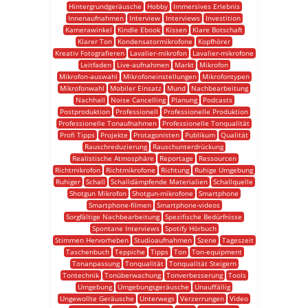
Hintergrundgeräusche
Hobby
Immersives Erlebnis
Innenaufnahmen
Interview
Interviews
Investition
Kamerawinkel
Kindle Ebook
Kissen
Klare Botschaft
Klarer Ton
Kondensatormikrofone
Kopfhörer
Kreativ Fotografieren
Lavalier-mikrofon
Lavalier-mikrofone
Leitfaden
Live-aufnahmen
Markt
Mikrofon
Mikrofon-auswahl
Mikrofoneinstellungen
Mikrofontypen
Mikrofonwahl
Mobiler Einsatz
Mund
Nachbearbeitung
Nachhall
Noise Cancelling
Planung
Podcasts
Postproduktion
Professionell
Professionelle Produktion
Professionelle Tonaufnahmen
Professionelle Tonqualität
Profi Tipps
Projekte
Protagonisten
Publikum
Qualität
Rauschreduzierung
Rauschunterdrückung
Realistische Atmosphäre
Reportage
Ressourcen
Richtmikrofon
Richtmikrofone
Richtung
Ruhige Umgebung
Ruhiger
Schall
Schalldämpfende Materialien
Schallquelle
Shotgun Mikrofon
Shotgun-mikrofone
Smartphone
Smartphone-filmen
Smartphone-videos
Sorgfältige Nachbearbeitung
Spezifische Bedürfnisse
Spontane Interviews
Spotify Hörbuch
Stimmen Hervorheben
Studioaufnahmen
Szene
Tageszeit
Taschenbuch
Teppiche
Tipps
Ton
Ton-equipment
Tonanpassung
Tonqualität
Tonqualität Steigern
Tontechnik
Tonüberwachung
Tonverbesserung
Tools
Umgebung
Umgebungsgeräusche
Unauffällig
Ungewollte Geräusche
Unterwegs
Verzerrungen
Video