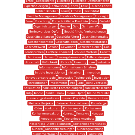
Ernte
Experimente
Expertise
Expertise Demonstrieren
Expertise Zeigen
Fachwissen
Fährte
Falle
Falsche Fährte
Fehler Beheben
Feind
Fitness
Flexibilität
Flexible Management
Flexibles Management
Foresight
Form
Forschung
Fortschrittliche Produkte
Gain
Geduld
Gegenleistungen
Gegner
Geld
Geringer Wert
Geringwertiges Opfern
Geschäftliche Verhandlungen
Geschäftsallianzen
Geschäftsführer
Geschäftskontakte
Geschäftskontext
Geschäftsleben
Geschäftsstrategie
Geschäftswelt
Gewinn
Gewinnen
Gezieltes Geben
Goal
Gratisproben
Größere Chancen
Größere Vorteile
Growth
Hardcover
Harvest
Herangehensweise
Hilfeleistungen
Hinterhalt
Höflichkeit
Hörbuch
Humility
Idee
Industrie
Informationen
Informationen Erhalten
Initiale Investitionen
Initiativen
Innovation
Innovationsstrategie
Innovative Technologie
Investition
Investitionen
Investments
Irre
Jade
Joint Ventures
Kalkulation
Kalkulierte Entscheidungen
Kalkulierte Risiken
Kdp
Kindle
Kindle Ebook
Kleine Opfer
Kleine Verluste
Kleine Zugeständnisse
Kleiner Projekte
Kleinere Opfer
Kleinere Projekte
Kleinere Unternehmen
Knowledge
Köder
Konkurrent
Konkurrenten
Konkurrenz
Konkurrenzreaktion
Kontext
Kontexte
Konzept
Kooperationen
Kostenlose Angebote
Kostenlose Dienstleistungen
Kostenlose Workshops
Kunden
Kundenbeziehungen
Kundengewinnung
Kundenvertrauen
Kurzfristige Opfer
Langfristig