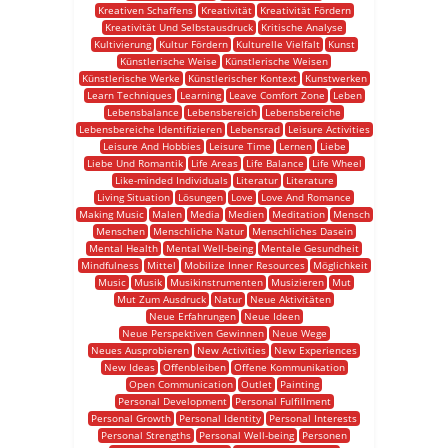
Kreativen Schaffens
Kreativität
Kreativität Fördern
Kreativität Und Selbstausdruck
Kritische Analyse
Kultivierung
Kultur Fördern
Kulturelle Vielfalt
Kunst
Künstlerische Weise
Künstlerische Weisen
Künstlerische Werke
Künstlerischer Kontext
Kunstwerken
Learn Techniques
Learning
Leave Comfort Zone
Leben
Lebensbalance
Lebensbereich
Lebensbereiche
Lebensbereiche Identifizieren
Lebensrad
Leisure Activities
Leisure And Hobbies
Leisure Time
Lernen
Liebe
Liebe Und Romantik
Life Areas
Life Balance
Life Wheel
Like-minded Individuals
Literatur
Literature
Living Situation
Lösungen
Love
Love And Romance
Making Music
Malen
Media
Medien
Meditation
Mensch
Menschen
Menschliche Natur
Menschliches Dasein
Mental Health
Mental Well-being
Mentale Gesundheit
Mindfulness
Mittel
Mobilize Inner Resources
Möglichkeit
Music
Musik
Musikinstrumenten
Musizieren
Mut
Mut Zum Ausdruck
Natur
Neue Aktivitäten
Neue Erfahrungen
Neue Ideen
Neue Perspektiven Gewinnen
Neue Wege
Neues Ausprobieren
New Activities
New Experiences
New Ideas
Offenbleiben
Offene Kommunikation
Open Communication
Outlet
Painting
Personal Development
Personal Fulfillment
Personal Growth
Personal Identity
Personal Interests
Personal Strengths
Personal Well-being
Personen