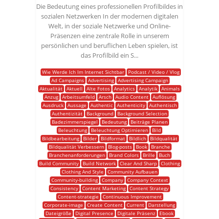
Die Bedeutung eines professionellen Profilbildes in
sozialen Netzwerken In der modernen digitalen
Welt, in der soziale Netzwerke und Online-
Präsenzen eine zentrale Rolle in unserem
persönlichen und beruflichen Leben spielen, ist
das Profilbild ein S...
Wie Werde Ich Im Internet Sichtbar
Podcast / Video / Vlog
Ad Campaigns
Advertising
Advertising Campaign
Aktualität
Aktuell
Alte Fotos
Analytics
Analytik
Animals
Anzug
Arbeitsumfeld
Arsch
Audio Content
Auflösung
Ausdruck
Aussage
Authentic
Authenticity
Authentisch
Authentizität
Background
Background Selection
Badezimmerspiegel
Bedeutung
Beiträge Planen
Beleuchtung
Beleuchtung Optimieren
Bild
Bildbearbeitung
Bilder
Bildformat
Bildlich
Bildqualität
Bildqualität Verbessern
Blog-posts
Book
Branche
Branchenanforderungen
Brand Colors
Brille
Buch
Build Community
Build Network
Clear And Sharp
Clothing
Clothing And Style
Community Aufbauen
Community-building
Company
Company Context
Consistency
Content Marketing
Content Strategy
Content-strategie
Continuous Improvement
Corporate-image
Create Content
Current
Darstellung
Dateigröße
Digital Presence
Digitale Präsenz
Ebook