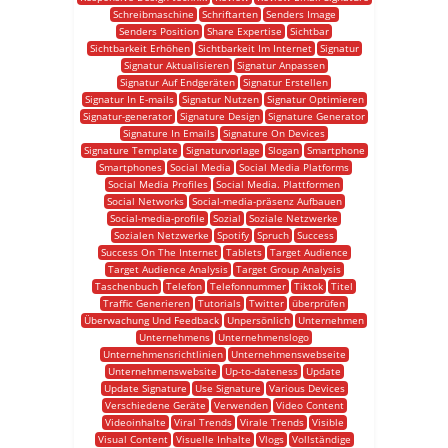
Schreibmaschine
Schriftarten
Senders Image
Senders Position
Share Expertise
Sichtbar
Sichtbarkeit Erhöhen
Sichtbarkeit Im Internet
Signatur
Signatur Aktualisieren
Signatur Anpassen
Signatur Auf Endgeräten
Signatur Erstellen
Signatur In E-mails
Signatur Nutzen
Signatur Optimieren
Signatur-generator
Signature Design
Signature Generator
Signature In Emails
Signature On Devices
Signature Template
Signaturvorlage
Slogan
Smartphone
Smartphones
Social Media
Social Media Platforms
Social Media Profiles
Social Media. Plattformen
Social Networks
Social-media-präsenz Aufbauen
Social-media-profile
Sozial
Soziale Netzwerke
Sozialen Netzwerke
Spotify
Spruch
Success
Success On The Internet
Tablets
Target Audience
Target Audience Analysis
Target Group Analysis
Taschenbuch
Telefon
Telefonnummer
Tiktok
Titel
Traffic Generieren
Tutorials
Twitter
überprüfen
Überwachung Und Feedback
Unpersönlich
Unternehmen
Unternehmens
Unternehmenslogo
Unternehmensrichtlinien
Unternehmenswebseite
Unternehmenswebsite
Up-to-dateness
Update
Update Signature
Use Signature
Various Devices
Verschiedene Geräte
Verwenden
Video Content
Videoinhalte
Viral Trends
Virale Trends
Visible
Visual Content
Visuelle Inhalte
Vlogs
Vollständige