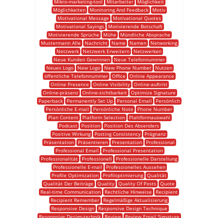
Mikro-marketing-tool
Mitarbeiter
Möglichkeit
Möglichkeiten
Monitoring And Feedback
Motiv
Motivational Message
Motivational Quotes
Motivational Sayings
Motivierende Botschaft
Motivierende Sprüche
Mühe
Mündliche Absprache
Mustermann Alle
Nachricht
Name
Namen
Networking
Netzwerk
Netzwerk Erweitern
Netzwerken
Neue Kunden Gewinnen
Neue Telefonnummer
Neues Logo
New Logo
New Phone Number
Nutzen
öffentliche Telefonnummer
Office
Online Appearance
Online Presence
Online Visibility
Online-auftritt
Online-präsenz
Online-sichtbarkeit
Optimize Signature
Paperback
Permanently Set Up
Personal Email
Persönlich
Persönliche E-mail
Persönliche Note
Phone Number
Plan Content
Platform Selection
Plattformauswahl
Podcast
Position
Position Des Absenders
Positive Wirkung
Posting Consistency
Prägnanz
Präsentation
Präsentieren
Presentation
Professional
Professional Email
Professional Presentation
Professionalität
Professionell
Professionelle Darstellung
Professionelle E-mail
Professionelles Aussehen
Profile Optimization
Profiloptimierung
Qualität
Qualität Der Beiträge
Quality
Quality Of Posts
Quote
Real-time Communication
Rechtliche Hinweise
Recipient
Recipient Remember
Regelmäßige Aktualisierung
Responsive Design
Responsive Design Technique
Responsive Design-technik
Review
Review Email Signature