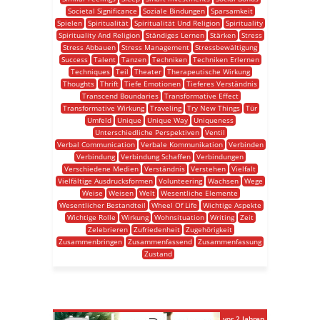
Societal Significance
Soziale Bindungen
Sparsamkeit
Spielen
Spiritualität
Spiritualität Und Religion
Spirituality
Spirituality And Religion
Ständiges Lernen
Stärken
Stress
Stress Abbauen
Stress Management
Stressbewältigung
Success
Talent
Tanzen
Techniken
Techniken Erlernen
Techniques
Teil
Theater
Therapeutische Wirkung
Thoughts
Thrift
Tiefe Emotionen
Tieferes Verständnis
Transcend Boundaries
Transformative Effect
Transformative Wirkung
Traveling
Try New Things
Tür
Umfeld
Unique
Unique Way
Uniqueness
Unterschiedliche Perspektiven
Ventil
Verbal Communication
Verbale Kommunikation
Verbinden
Verbindung
Verbindung Schaffen
Verbindungen
Verschiedene Medien
Verständnis
Verstehen
Vielfalt
Vielfältige Ausdrucksformen
Volunteering
Wachsen
Wege
Weise
Weisen
Welt
Wesentliche Elemente
Wesentlicher Bestandteil
Wheel Of Life
Wichtige Aspekte
Wichtige Rolle
Wirkung
Wohnsituation
Writing
Zeit
Zelebrieren
Zufriedenheit
Zugehörigkeit
Zusammenbringen
Zusammenfassend
Zusammenfassung
Zustand
vor 2 Jahren