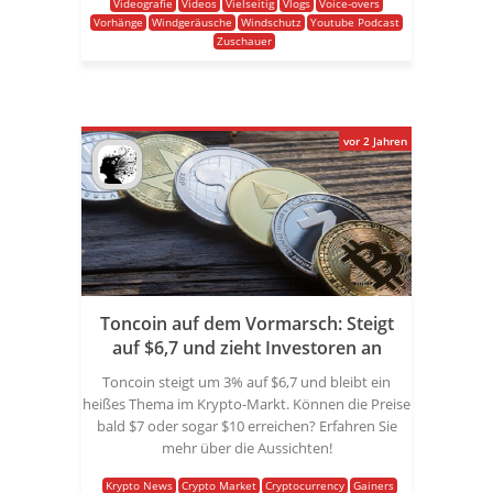
Videografie
Videos
Vielseitig
Vlogs
Voice-overs
Vorhänge
Windgeräusche
Windschutz
Youtube Podcast
Zuschauer
vor 2 Jahren
Toncoin auf dem Vormarsch: Steigt
auf $6,7 und zieht Investoren an
Toncoin steigt um 3% auf $6,7 und bleibt ein
heißes Thema im Krypto-Markt. Können die Preise
bald $7 oder sogar $10 erreichen? Erfahren Sie
mehr über die Aussichten!
Krypto News
Crypto Market
Cryptocurrency
Gainers