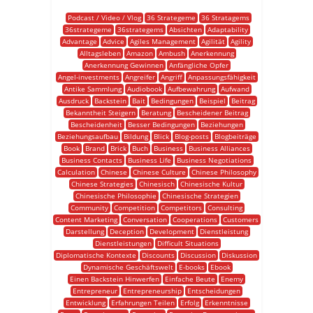
Podcast / Video / Vlog
36 Strategeme
36 Stratagems
36strategeme
36strategems
Absichten
Adaptability
Advantage
Advice
Agiles Management
Agilität
Agility
Alltagsleben
Amazon
Ambush
Anerkennung
Anerkennung Gewinnen
Anfängliche Opfer
Angel-investments
Angreifer
Angriff
Anpassungsfähigkeit
Antike Sammlung
Audiobook
Aufbewahrung
Aufwand
Ausdruck
Backstein
Bait
Bedingungen
Beispiel
Beitrag
Bekanntheit Steigern
Beratung
Bescheidener Beitrag
Bescheidenheit
Besser Bedingungen
Beziehungen
Beziehungsaufbau
Bildung
Blick
Blog-posts
Blogbeiträge
Book
Brand
Brick
Buch
Business
Business Alliances
Business Contacts
Business Life
Business Negotiations
Calculation
Chinese
Chinese Culture
Chinese Philosophy
Chinese Strategies
Chinesisch
Chinesische Kultur
Chinesische Philosophie
Chinesische Strategien
Community
Competition
Competitors
Consulting
Content Marketing
Conversation
Cooperations
Customers
Darstellung
Deception
Development
Dienstleistung
Dienstleistungen
Difficult Situations
Diplomatische Kontexte
Discounts
Discussion
Diskussion
Dynamische Geschäftswelt
E-books
Ebook
Einen Backstein Hinwerfen
Einfache Beute
Enemy
Entrepreneur
Entrepreneurship
Entscheidungen
Entwicklung
Erfahrungen Teilen
Erfolg
Erkenntnisse