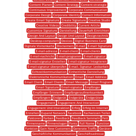
Content Planen
Content Strategy
Content-strategie
Continuous Improvement
Corporate Communication
Corporate Design
Corporate Identity
Correct Information
Create Email Signature
Create Signature
Creative Studio
Creative Videos
Credibility
Current Article
Customize Signature
Darstellung
Dauerhaft Einrichten
Design And Layout
Design Und Layout
Design-technik
Desktop-computern
Devices
Digital Business Card
Digitale Visitenkarte
Disclaimers
E-mail
E-mail Signature
E-mail-adresse
E-mail-client
E-mail-clients
E-mail-nachricht
E-mail-programm
E-mail-signatur
E-mail-signatur Erstellen
E-mail-signatur Integrieren
E-mail-signatur überprüfen
E-mail. Signatur. Lesbarkeit
Echtzeitkommunikation
Einheitliche Darstellung
Elektronische Kommunikation
Email
Email Address
Email Client
Email Clients
Email Message
Email Program
Email Signature
Email-signatur
Empfänger
Empfänger Erinnern
Empfängeraufmerksamkeit
Empfängern
Endgerät
Endgeräte
Endgeräten
Engagement
Engagement And Interaction
Engagement Und Interaktion
Erfolg
Erfolg Im Internet
Erstellen
Expand Network
Facebook
Fachwissen Teilen
Faktoren
Farben
Feedback
Feedback Sammeln
Fett
Firmenname
Firmenslogan
Fonts
Full Name
Function
Funktion
Gain New Customers
Generate Traffic
Geräten
Geschäftliche Kommunikation
Geschäftsadresse