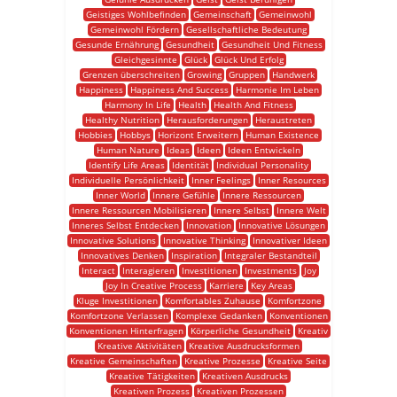
Geistiges Wohlbefinden
Gemeinschaft
Gemeinwohl
Gemeinwohl Fördern
Gesellschaftliche Bedeutung
Gesunde Ernährung
Gesundheit
Gesundheit Und Fitness
Gleichgesinnte
Glück
Glück Und Erfolg
Grenzen überschreiten
Growing
Gruppen
Handwerk
Happiness
Happiness And Success
Harmonie Im Leben
Harmony In Life
Health
Health And Fitness
Healthy Nutrition
Herausforderungen
Heraustreten
Hobbies
Hobbys
Horizont Erweitern
Human Existence
Human Nature
Ideas
Ideen
Ideen Entwickeln
Identify Life Areas
Identität
Individual Personality
Individuelle Persönlichkeit
Inner Feelings
Inner Resources
Inner World
Innere Gefühle
Innere Ressourcen
Innere Ressourcen Mobilisieren
Innere Selbst
Innere Welt
Inneres Selbst Entdecken
Innovation
Innovative Lösungen
Innovative Solutions
Innovative Thinking
Innovativer Ideen
Innovatives Denken
Inspiration
Integraler Bestandteil
Interact
Interagieren
Investitionen
Investments
Joy
Joy In Creative Process
Karriere
Key Areas
Kluge Investitionen
Komfortables Zuhause
Komfortzone
Komfortzone Verlassen
Komplexe Gedanken
Konventionen
Konventionen Hinterfragen
Körperliche Gesundheit
Kreativ
Kreative Aktivitäten
Kreative Ausdrucksformen
Kreative Gemeinschaften
Kreative Prozesse
Kreative Seite
Kreative Tätigkeiten
Kreativen Ausdrucks
Kreativen Prozess
Kreativen Prozessen