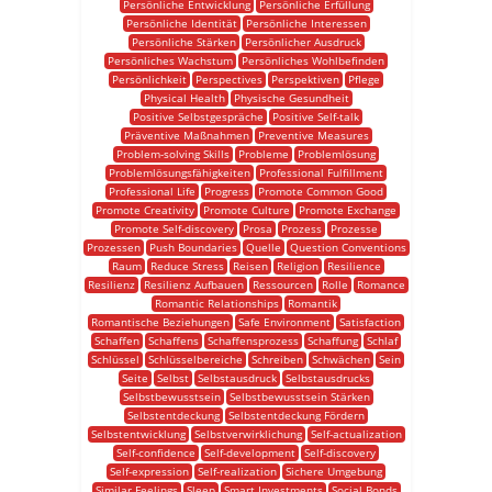
Persönliche Entwicklung
Persönliche Erfüllung
Persönliche Identität
Persönliche Interessen
Persönliche Stärken
Persönlicher Ausdruck
Persönliches Wachstum
Persönliches Wohlbefinden
Persönlichkeit
Perspectives
Perspektiven
Pflege
Physical Health
Physische Gesundheit
Positive Selbstgespräche
Positive Self-talk
Präventive Maßnahmen
Preventive Measures
Problem-solving Skills
Probleme
Problemlösung
Problemlösungsfähigkeiten
Professional Fulfillment
Professional Life
Progress
Promote Common Good
Promote Creativity
Promote Culture
Promote Exchange
Promote Self-discovery
Prosa
Prozess
Prozesse
Prozessen
Push Boundaries
Quelle
Question Conventions
Raum
Reduce Stress
Reisen
Religion
Resilience
Resilienz
Resilienz Aufbauen
Ressourcen
Rolle
Romance
Romantic Relationships
Romantik
Romantische Beziehungen
Safe Environment
Satisfaction
Schaffen
Schaffens
Schaffensprozess
Schaffung
Schlaf
Schlüssel
Schlüsselbereiche
Schreiben
Schwächen
Sein
Seite
Selbst
Selbstausdruck
Selbstausdrucks
Selbstbewusstsein
Selbstbewusstsein Stärken
Selbstentdeckung
Selbstentdeckung Fördern
Selbstentwicklung
Selbstverwirklichung
Self-actualization
Self-confidence
Self-development
Self-discovery
Self-expression
Self-realization
Sichere Umgebung
Similar Feelings
Sleep
Smart Investments
Social Bonds