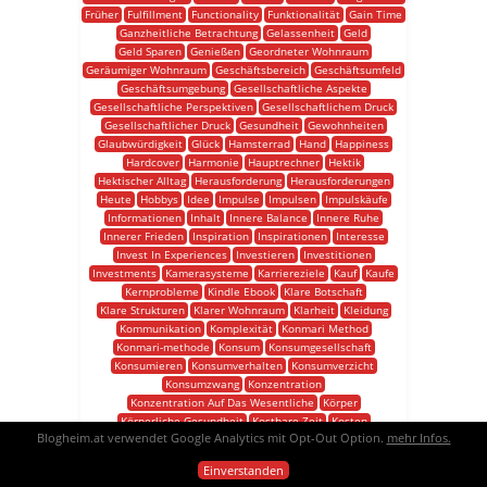
Früher
Fulfillment
Functionality
Funktionalität
Gain Time
Ganzheitliche Betrachtung
Gelassenheit
Geld
Geld Sparen
Genießen
Geordneter Wohnraum
Geräumiger Wohnraum
Geschäftsbereich
Geschäftsumfeld
Geschäftsumgebung
Gesellschaftliche Aspekte
Gesellschaftliche Perspektiven
Gesellschaftlichem Druck
Gesellschaftlicher Druck
Gesundheit
Gewohnheiten
Glaubwürdigkeit
Glück
Hamsterrad
Hand
Happiness
Hardcover
Harmonie
Hauptrechner
Hektik
Hektischer Alltag
Herausforderung
Herausforderungen
Heute
Hobbys
Idee
Impulse
Impulsen
Impulskäufe
Informationen
Inhalt
Innere Balance
Innere Ruhe
Innerer Frieden
Inspiration
Inspirationen
Interesse
Invest In Experiences
Investieren
Investitionen
Investments
Kamerasysteme
Karriereziele
Kauf
Kaufe
Kernprobleme
Kindle Ebook
Klare Botschaft
Klare Strukturen
Klarer Wohnraum
Klarheit
Kleidung
Kommunikation
Komplexität
Konmari Method
Konmari-methode
Konsum
Konsumgesellschaft
Konsumieren
Konsumverhalten
Konsumverzicht
Konsumzwang
Konzentration
Konzentration Auf Das Wesentliche
Körper
Körperliche Gesundheit
Kostbare Zeit
Kosten
Blogheim.at verwendet Google Analytics mit Opt-Out Option.
mehr Infos.
Kosten Sparen
Kreativität
Küche
Kunden
Kundenbedürfnisse
Kundenbeziehung
Kundenerlebnis
Einverstanden
Kundenloyalität
Kundenservice
Kunst