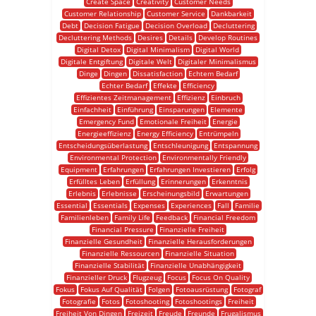
Create Space
Creativity
Customer Needs
Customer Relationship
Customer Service
Dankbarkeit
Debt
Decision Fatigue
Decision Overload
Decluttering
Decluttering Methods
Desires
Details
Develop Routines
Digital Detox
Digital Minimalism
Digital World
Digitale Entgiftung
Digitale Welt
Digitaler Minimalismus
Dinge
Dingen
Dissatisfaction
Echtem Bedarf
Echter Bedarf
Effekte
Efficiency
Effizientes Zeitmanagement
Effizienz
Einbruch
Einfachheit
Einführung
Einsparungen
Elemente
Emergency Fund
Emotionale Freiheit
Energie
Energieeffizienz
Energy Efficiency
Entrümpeln
Entscheidungsüberlastung
Entschleunigung
Entspannung
Environmental Protection
Environmentally Friendly
Equipment
Erfahrungen
Erfahrungen Investieren
Erfolg
Erfülltes Leben
Erfüllung
Erinnerungen
Erkenntnis
Erlebnis
Erlebnisse
Erscheinungsbild
Erwartungen
Essential
Essentials
Expenses
Experiences
Fall
Familie
Familienleben
Family Life
Feedback
Financial Freedom
Financial Pressure
Finanzielle Freiheit
Finanzielle Gesundheit
Finanzielle Herausforderungen
Finanzielle Ressourcen
Finanzielle Situation
Finanzielle Stabilität
Finanzielle Unabhängigkeit
Finanzieller Druck
Flugzeug
Focus
Focus On Quality
Fokus
Fokus Auf Qualität
Folgen
Fotoausrüstung
Fotograf
Fotografie
Fotos
Fotoshooting
Fotoshootings
Freiheit
Freiheit Von Dingen
Freizeit
Freude
Freunde
Frugalismus