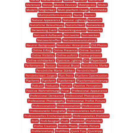
Merkmale
Messe
Mobile Devices
Mobilgeräte
Model
Models
Möglichkeit
Multi-platform Usage
Multimedia
Multiplattform-nutzung
Name
Namen
Natural Appearance
Natural Lighting
Natürlich
Natürliche Beleuchtung
Natürlichkeit
Networking
Networking Event
Networking-events
Networks
Netzwerk Aufbauen
Netzwerke
Netzwerken
Netzwerktreffen
Netzwerkveranstaltung
Neutral Background
Neutraler Hintergrund
Old Photos
Online Erfolg
Online Presence
Online Success
Online Visibility
Online-auftritt
Online-präsenz
Online-sichtbarkeit
Optimize Lighting
Ort
Paperback
Performance
Person
Personal Brand
Persönliche Marke
Persönliche Marke Stärken
Persönlichkeit
Persönlichkeit Zeigen
Plan Posts
Platform Optimization
Platforms
Plattform
Plattformen
Plattformoptimierung
Podcast
Podcasts
Portrait
Positive Perception
Positive Wahrnehmung
Privat
Professional Appearance
Professional Demeanor
Professional Photographer
Professional Photography
Professional Profile Picture
Professionalism
Professionalität
Professionell
Professionelle Fotografie
Professionelles Auftreten
Professionelles Erscheinungsbild
Professionelles Profilbild
Profi
Profi-fotograf
Profil
Profilbild
Profilbilder
Profile Creation
Profile Photo
Profile Picture
Profilerstellung
Profilfoto
Quick Tips
Quicktipp