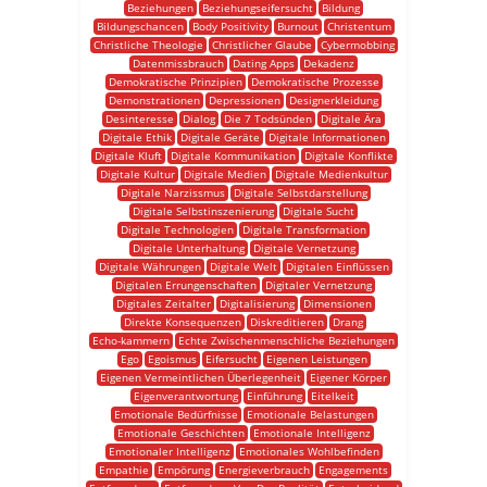
Beziehungen
Beziehungseifersucht
Bildung
Bildungschancen
Body Positivity
Burnout
Christentum
Christliche Theologie
Christlicher Glaube
Cybermobbing
Datenmissbrauch
Dating Apps
Dekadenz
Demokratische Prinzipien
Demokratische Prozesse
Demonstrationen
Depressionen
Designerkleidung
Desinteresse
Dialog
Die 7 Todsünden
Digitale Ära
Digitale Ethik
Digitale Geräte
Digitale Informationen
Digitale Kluft
Digitale Kommunikation
Digitale Konflikte
Digitale Kultur
Digitale Medien
Digitale Medienkultur
Digitale Narzissmus
Digitale Selbstdarstellung
Digitale Selbstinszenierung
Digitale Sucht
Digitale Technologien
Digitale Transformation
Digitale Unterhaltung
Digitale Vernetzung
Digitale Währungen
Digitale Welt
Digitalen Einflüssen
Digitalen Errungenschaften
Digitaler Vernetzung
Digitales Zeitalter
Digitalisierung
Dimensionen
Direkte Konsequenzen
Diskreditieren
Drang
Echo-kammern
Echte Zwischenmenschliche Beziehungen
Ego
Egoismus
Eifersucht
Eigenen Leistungen
Eigenen Vermeintlichen Überlegenheit
Eigener Körper
Eigenverantwortung
Einführung
Eitelkeit
Emotionale Bedürfnisse
Emotionale Belastungen
Emotionale Geschichten
Emotionale Intelligenz
Emotionaler Intelligenz
Emotionales Wohlbefinden
Empathie
Empörung
Energieverbrauch
Engagements