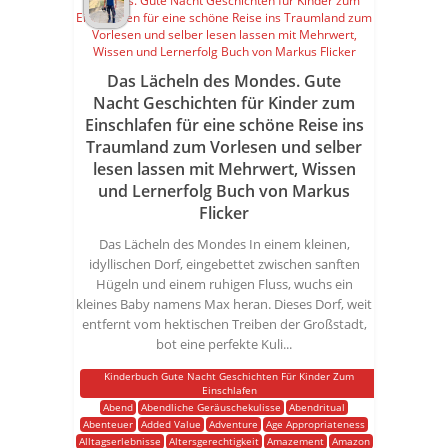
Das Lächeln des Mondes. Gute
Nacht Geschichten für Kinder zum
Einschlafen für eine schöne Reise ins
Traumland zum Vorlesen und selber
lesen lassen mit Mehrwert, Wissen
und Lernerfolg Buch von Markus
Flicker
Das Lächeln des Mondes In einem kleinen,
idyllischen Dorf, eingebettet zwischen sanften
Hügeln und einem ruhigen Fluss, wuchs ein
kleines Baby namens Max heran. Dieses Dorf, weit
entfernt vom hektischen Treiben der Großstadt,
bot eine perfekte Kuli...
Kinderbuch Gute Nacht Geschichten Für Kinder Zum
Einschlafen
Abend
Abendliche Geräuschekulisse
Abendritual
Abenteuer
Added Value
Adventure
Age Appropriateness
Alltagserlebnisse
Altersgerechtigkeit
Amazement
Amazon