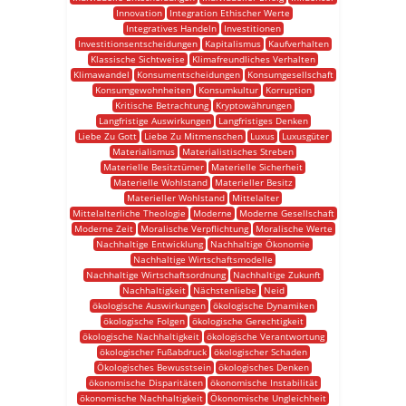
Innovation
Integration Ethischer Werte
Integratives Handeln
Investitionen
Investitionsentscheidungen
Kapitalismus
Kaufverhalten
Klassische Sichtweise
Klimafreundliches Verhalten
Klimawandel
Konsumentscheidungen
Konsumgesellschaft
Konsumgewohnheiten
Konsumkultur
Korruption
Kritische Betrachtung
Kryptowährungen
Langfristige Auswirkungen
Langfristiges Denken
Liebe Zu Gott
Liebe Zu Mitmenschen
Luxus
Luxusgüter
Materialismus
Materialistisches Streben
Materielle Besitztümer
Materielle Sicherheit
Materielle Wohlstand
Materieller Besitz
Materieller Wohlstand
Mittelalter
Mittelalterliche Theologie
Moderne
Moderne Gesellschaft
Moderne Zeit
Moralische Verpflichtung
Moralische Werte
Nachhaltige Entwicklung
Nachhaltige Ökonomie
Nachhaltige Wirtschaftsmodelle
Nachhaltige Wirtschaftsordnung
Nachhaltige Zukunft
Nachhaltigkeit
Nächstenliebe
Neid
ökologische Auswirkungen
ökologische Dynamiken
ökologische Folgen
ökologische Gerechtigkeit
ökologische Nachhaltigkeit
ökologische Verantwortung
ökologischer Fußabdruck
ökologischer Schaden
Ökologisches Bewusstsein
ökologisches Denken
ökonomische Disparitäten
ökonomische Instabilität
ökonomische Nachhaltigkeit
Ökonomische Ungleichheit