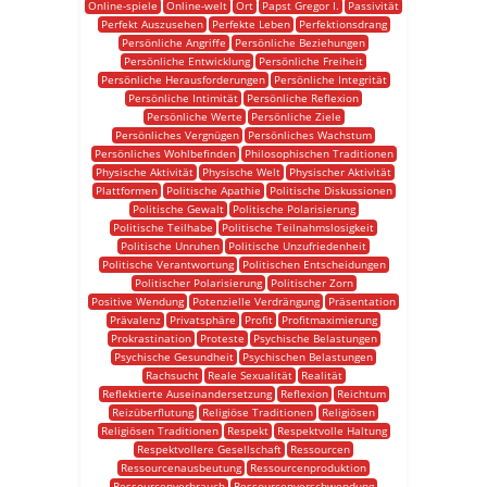
Online-spiele
Online-welt
Ort
Papst Gregor I.
Passivität
Perfekt Auszusehen
Perfekte Leben
Perfektionsdrang
Persönliche Angriffe
Persönliche Beziehungen
Persönliche Entwicklung
Persönliche Freiheit
Persönliche Herausforderungen
Persönliche Integrität
Persönliche Intimität
Persönliche Reflexion
Persönliche Werte
Persönliche Ziele
Persönliches Vergnügen
Persönliches Wachstum
Persönliches Wohlbefinden
Philosophischen Traditionen
Physische Aktivität
Physische Welt
Physischer Aktivität
Plattformen
Politische Apathie
Politische Diskussionen
Politische Gewalt
Politische Polarisierung
Politische Teilhabe
Politische Teilnahmslosigkeit
Politische Unruhen
Politische Unzufriedenheit
Politische Verantwortung
Politischen Entscheidungen
Politischer Polarisierung
Politischer Zorn
Positive Wendung
Potenzielle Verdrängung
Präsentation
Prävalenz
Privatsphäre
Profit
Profitmaximierung
Prokrastination
Proteste
Psychische Belastungen
Psychische Gesundheit
Psychischen Belastungen
Rachsucht
Reale Sexualität
Realität
Reflektierte Auseinandersetzung
Reflexion
Reichtum
Reizüberflutung
Religiöse Traditionen
Religiösen
Religiösen Traditionen
Respekt
Respektvolle Haltung
Respektvollere Gesellschaft
Ressourcen
Ressourcenausbeutung
Ressourcenproduktion
Ressourcenverbrauch
Ressourcenverschwendung