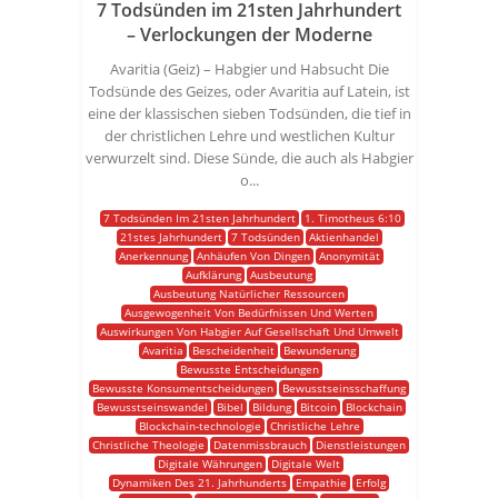
7 Todsünden im 21sten Jahrhundert
– Verlockungen der Moderne
Avaritia (Geiz) – Habgier und Habsucht Die
Todsünde des Geizes, oder Avaritia auf Latein, ist
eine der klassischen sieben Todsünden, die tief in
der christlichen Lehre und westlichen Kultur
verwurzelt sind. Diese Sünde, die auch als Habgier
o...
7 Todsünden Im 21sten Jahrhundert
1. Timotheus 6:10
21stes Jahrhundert
7 Todsünden
Aktienhandel
Anerkennung
Anhäufen Von Dingen
Anonymität
Aufklärung
Ausbeutung
Ausbeutung Natürlicher Ressourcen
Ausgewogenheit Von Bedürfnissen Und Werten
Auswirkungen Von Habgier Auf Gesellschaft Und Umwelt
Avaritia
Bescheidenheit
Bewunderung
Bewusste Entscheidungen
Bewusste Konsumentscheidungen
Bewusstseinsschaffung
Bewusstseinswandel
Bibel
Bildung
Bitcoin
Blockchain
Blockchain-technologie
Christliche Lehre
Christliche Theologie
Datenmissbrauch
Dienstleistungen
Digitale Währungen
Digitale Welt
Dynamiken Des 21. Jahrhunderts
Empathie
Erfolg