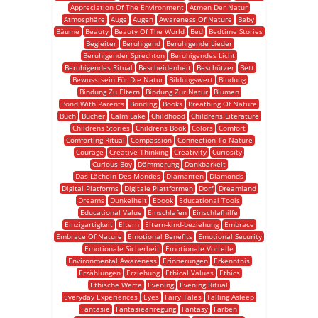
Appreciation Of The Environment
Atmen Der Natur
Atmosphäre
Auge
Augen
Awareness Of Nature
Baby
Bäume
Beauty
Beauty Of The World
Bed
Bedtime Stories
Begleiter
Beruhigend
Beruhigende Lieder
Beruhigender Sprechton
Beruhigendes Licht
Beruhigendes Ritual
Bescheidenheit
Beschützer
Bett
Bewusstsein Für Die Natur
Bildungswert
Bindung
Bindung Zu Eltern
Bindung Zur Natur
Blumen
Bond With Parents
Bonding
Books
Breathing Of Nature
Buch
Bücher
Calm Lake
Childhood
Childrens Literature
Childrens Stories
Childrens Book
Colors
Comfort
Comforting Ritual
Compassion
Connection To Nature
Courage
Creative Thinking
Creativity
Curiosity
Curious Boy
Dämmerung
Dankbarkeit
Das Lächeln Des Mondes
Diamanten
Diamonds
Digital Platforms
Digitale Plattformen
Dorf
Dreamland
Dreams
Dunkelheit
Ebook
Educational Tools
Educational Value
Einschlafen
Einschlafhilfe
Einzigartigkeit
Eltern
Eltern-kind-beziehung
Embrace
Embrace Of Nature
Emotional Benefits
Emotional Security
Emotionale Sicherheit
Emotionale Vorteile
Environmental Awareness
Erinnerungen
Erkenntnis
Erzählungen
Erziehung
Ethical Values
Ethics
Ethische Werte
Evening
Evening Ritual
Everyday Experiences
Eyes
Fairy Tales
Falling Asleep
Fantasie
Fantasieanregung
Fantasy
Farben