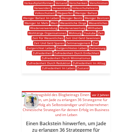
Verkaufsplattformen
Versand
Verschenken
Verschrotten
Verwenden
Verwendung
Volksschullehrerin
Volksschulzeit
Wegwerfen
Weniger Ballast
Weniger Ballast Im Leben
Weniger Besitz
Weniger Besitzen
Weniger Ist Mehr
Wert
Wesentliche Dinge
Wesentliches
Wiederverwendung
Wiederverwertung
Willhaben
Wohltätige Organisationen
Wohnung
Youtube
Zeit
Zeit Für Wesentliches
Zeit Und Geld Gewinnen
Zeit Und Geld Sparen
Zeitmanagement
Ziel
Zielgerichtet Leben
Zielgerichtetes Leben
Zielsetzung
Zufriedenheit
Zufriedenheit Durch Einfachheit
Zufriedenheit Durch Minimalismus
Zufriedenheit Durch Reduktion
Zufriedenheit Im Alltag
Zufriedenheit Im Leben
Zustand
vor 2 Jahren
Einen Backstein hinwerfen, um Jade
zu erlangen 36 Strategeme für