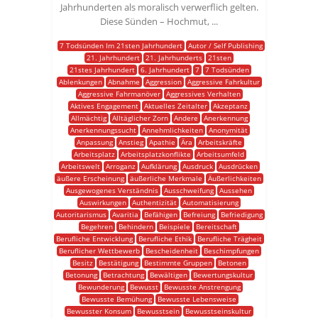
Jahrhunderten als moralisch verwerflich gelten.
Diese Sünden – Hochmut, ...
7 Todsünden Im 21sten Jahrhundert
Autor / Self Publishing
21. Jahrhundert
21. Jahrhunderts
21sten
21stes Jahrhundert
6. Jahrhundert
7
7 Todsünden
Ablenkungen
Abnahme
Aggression
Aggressive Fahrkultur
Aggressive Fahrmanöver
Aggressives Verhalten
Aktives Engagement
Aktuelles Zeitalter
Akzeptanz
Allmächtig
Alltäglicher Zorn
Andere
Anerkennung
Anerkennungssucht
Annehmlichkeiten
Anonymität
Anpassung
Anstieg
Apathie
Ära
Arbeitskräfte
Arbeitsplatz
Arbeitsplatzkonflikte
Arbeitsumfeld
Arbeitswelt
Arroganz
Aufklärung
Ausdruck
Ausdrücken
äußere Erscheinung
äußerliche Merkmale
Äußerlichkeiten
Ausgewogenes Verständnis
Ausschweifung
Aussehen
Auswirkungen
Authentizität
Automatisierung
Autoritarismus
Avaritia
Befähigen
Befreiung
Befriedigung
Begehren
Behindern
Beispiele
Bereitschaft
Berufliche Entwicklung
Berufliche Ethik
Berufliche Trägheit
Beruflicher Wettbewerb
Bescheidenheit
Beschimpfungen
Besitz
Bestätigung
Bestimmte Gruppen
Betonen
Betonung
Betrachtung
Bewältigen
Bewertungskultur
Bewunderung
Bewusst
Bewusste Anstrengung
Bewusste Bemühung
Bewusste Lebensweise
Bewusster Konsum
Bewusstsein
Bewusstseinskultur