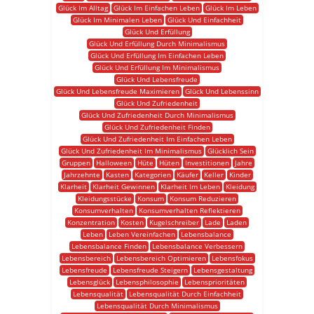
Glück Im Alltag
Glück Im Einfachen Leben
Glück Im Leben
Glück Im Minimalen Leben
Glück Und Einfachheit
Glück Und Erfüllung
Glück Und Erfüllung Durch Minimalismus
Glück Und Erfüllung Im Einfachen Leben
Glück Und Erfüllung Im Minimalismus
Glück Und Lebensfreude
Glück Und Lebensfreude Maximieren
Glück Und Lebenssinn
Glück Und Zufriedenheit
Glück Und Zufriedenheit Durch Minimalismus
Glück Und Zufriedenheit Finden
Glück Und Zufriedenheit Im Einfachen Leben
Glück Und Zufriedenheit Im Minimalismus
Glücklich Sein
Gruppen
Halloween
Hüte
Hüten
Investitionen
Jahre
Jahrzehnte
Kasten
Kategorien
Käufer
Keller
Kinder
Klarheit
Klarheit Gewinnen
Klarheit Im Leben
Kleidung
Kleidungsstücke
Konsum
Konsum Reduzieren
Konsumverhalten
Konsumverhalten Reflektieren
Konzentration
Kosten
Kugelschreiber
Lade
Laden
Leben
Leben Vereinfachen
Lebensbalance
Lebensbalance Finden
Lebensbalance Verbessern
Lebensbereich
Lebensbereich Optimieren
Lebensfokus
Lebensfreude
Lebensfreude Steigern
Lebensgestaltung
Lebensglück
Lebensphilosophie
Lebensprioritäten
Lebensqualität
Lebensqualität Durch Einfachheit
Lebensqualität Durch Minimalismus