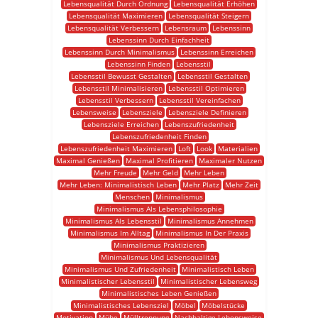
Lebensqualität Durch Ordnung
Lebensqualität Erhöhen
Lebensqualität Maximieren
Lebensqualität Steigern
Lebensqualität Verbessern
Lebensraum
Lebenssinn
Lebenssinn Durch Einfachheit
Lebenssinn Durch Minimalismus
Lebenssinn Erreichen
Lebenssinn Finden
Lebensstil
Lebensstil Bewusst Gestalten
Lebensstil Gestalten
Lebensstil Minimalisieren
Lebensstil Optimieren
Lebensstil Verbessern
Lebensstil Vereinfachen
Lebensweise
Lebensziele
Lebensziele Definieren
Lebensziele Erreichen
Lebenszufriedenheit
Lebenszufriedenheit Finden
Lebenszufriedenheit Maximieren
Loft
Look
Materialien
Maximal Genießen
Maximal Profitieren
Maximaler Nutzen
Mehr Freude
Mehr Geld
Mehr Leben
Mehr Leben: Minimalistisch Leben
Mehr Platz
Mehr Zeit
Menschen
Minimalismus
Minimalismus Als Lebensphilosophie
Minimalismus Als Lebensstil
Minimalismus Annehmen
Minimalismus Im Alltag
Minimalismus In Der Praxis
Minimalismus Praktizieren
Minimalismus Und Lebensqualität
Minimalismus Und Zufriedenheit
Minimalistisch Leben
Minimalistischer Lebensstil
Minimalistischer Lebensweg
Minimalistisches Leben Genießen
Minimalistisches Lebensziel
Möbel
Möbelstücke
Motivation
Mühe
Mülltrennung
Nachhaltige Lebensweise