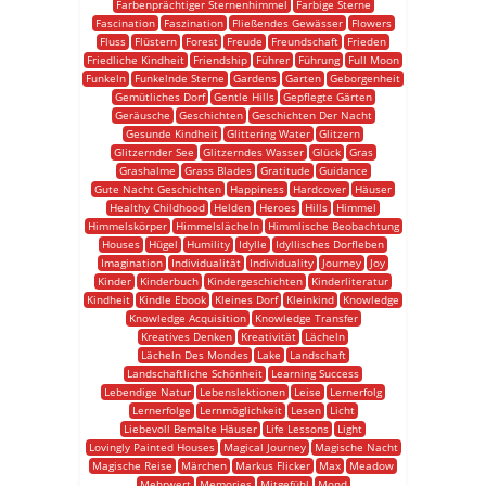
Farbenprächtiger Sternenhimmel
Farbige Sterne
Fascination
Faszination
Fließendes Gewässer
Flowers
Fluss
Flüstern
Forest
Freude
Freundschaft
Frieden
Friedliche Kindheit
Friendship
Führer
Führung
Full Moon
Funkeln
Funkelnde Sterne
Gardens
Garten
Geborgenheit
Gemütliches Dorf
Gentle Hills
Gepflegte Gärten
Geräusche
Geschichten
Geschichten Der Nacht
Gesunde Kindheit
Glittering Water
Glitzern
Glitzernder See
Glitzerndes Wasser
Glück
Gras
Grashalme
Grass Blades
Gratitude
Guidance
Gute Nacht Geschichten
Happiness
Hardcover
Häuser
Healthy Childhood
Helden
Heroes
Hills
Himmel
Himmelskörper
Himmelslächeln
Himmlische Beobachtung
Houses
Hügel
Humility
Idylle
Idyllisches Dorfleben
Imagination
Individualität
Individuality
Journey
Joy
Kinder
Kinderbuch
Kindergeschichten
Kinderliteratur
Kindheit
Kindle Ebook
Kleines Dorf
Kleinkind
Knowledge
Knowledge Acquisition
Knowledge Transfer
Kreatives Denken
Kreativität
Lächeln
Lächeln Des Mondes
Lake
Landschaft
Landschaftliche Schönheit
Learning Success
Lebendige Natur
Lebenslektionen
Leise
Lernerfolg
Lernerfolge
Lernmöglichkeit
Lesen
Licht
Liebevoll Bemalte Häuser
Life Lessons
Light
Lovingly Painted Houses
Magical Journey
Magische Nacht
Magische Reise
Märchen
Markus Flicker
Max
Meadow
Mehrwert
Memories
Mitgefühl
Mond