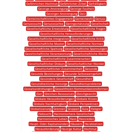
Gefährlichen Hochmut
Gefährlicher Zirkel
Gefräßigkeit
Geistige Anstrengung
Geistige Faulheit
Geistiger Anstrengung
Geiz
Gemeinschaftliches Engagement
Gemeinwohl
Genuss
Genusssucht
Genusssüchte
Geringschätzung
Gesellschaft
Gesellschaftliche Entwicklung
Gesellschaftliche Fragen
Gesellschaftliche Herausforderungen
Gesellschaftliche Integration
Gesellschaftliche Kritik
Gesellschaftliche Muster
Gesellschaftliche Normen
Gesellschaftliche Spaltung
Gesellschaftliche Spannungen
Gesellschaftliche Verantwortung
Gesellschaftliche Werte
Gesellschaftliche Zusammenarbeit
Gesellschaftlicher Diskurs
Gesellschaftlicher Wandel
Gesellschaftlicher Zusammenhalt
Gesunde
Gesunde Beziehungen
Gesunde Selbstwertgefühl
Gesündere Gesellschaft
Gesundheit
Gesundheitliche Vorsorge
Gesundheitsprobleme
Gewaltandrohungen
Gewaltfreien Kommunikationsformen
Gier
Gleichen Ressourcen
Gleichgewicht
Globale Herausforderungen
Globale Krisen
Globale Nachhaltigkeit
Globale Perspektiven
Globalisierung
Grenzen
Gruppen
Gula
Habgier
Habsucht
Harmonischere Gesellschaft
Harmonisches Leben
Hass
Hassreden
Haupt- Oder Kapitalsünden
Häusern
Herabsetzen
Herausforderung
Heutige Kultur
Hochmut