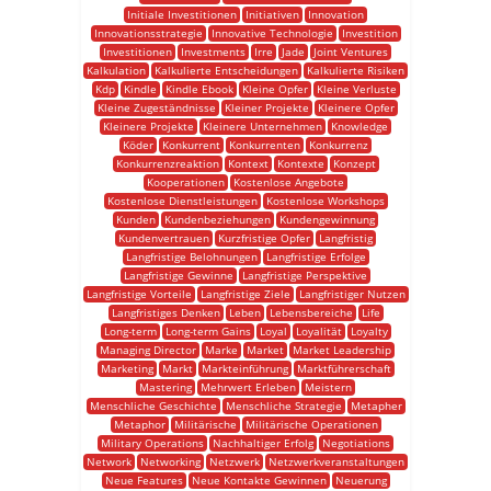
Initiale Investitionen
Initiativen
Innovation
Innovationsstrategie
Innovative Technologie
Investition
Investitionen
Investments
Irre
Jade
Joint Ventures
Kalkulation
Kalkulierte Entscheidungen
Kalkulierte Risiken
Kdp
Kindle
Kindle Ebook
Kleine Opfer
Kleine Verluste
Kleine Zugeständnisse
Kleiner Projekte
Kleinere Opfer
Kleinere Projekte
Kleinere Unternehmen
Knowledge
Köder
Konkurrent
Konkurrenten
Konkurrenz
Konkurrenzreaktion
Kontext
Kontexte
Konzept
Kooperationen
Kostenlose Angebote
Kostenlose Dienstleistungen
Kostenlose Workshops
Kunden
Kundenbeziehungen
Kundengewinnung
Kundenvertrauen
Kurzfristige Opfer
Langfristig
Langfristige Belohnungen
Langfristige Erfolge
Langfristige Gewinne
Langfristige Perspektive
Langfristige Vorteile
Langfristige Ziele
Langfristiger Nutzen
Langfristiges Denken
Leben
Lebensbereiche
Life
Long-term
Long-term Gains
Loyal
Loyalität
Loyalty
Managing Director
Marke
Market
Market Leadership
Marketing
Markt
Markteinführung
Marktführerschaft
Mastering
Mehrwert Erleben
Meistern
Menschliche Geschichte
Menschliche Strategie
Metapher
Metaphor
Militärische
Militärische Operationen
Military Operations
Nachhaltiger Erfolg
Negotiations
Network
Networking
Netzwerk
Netzwerkveranstaltungen
Neue Features
Neue Kontakte Gewinnen
Neuerung