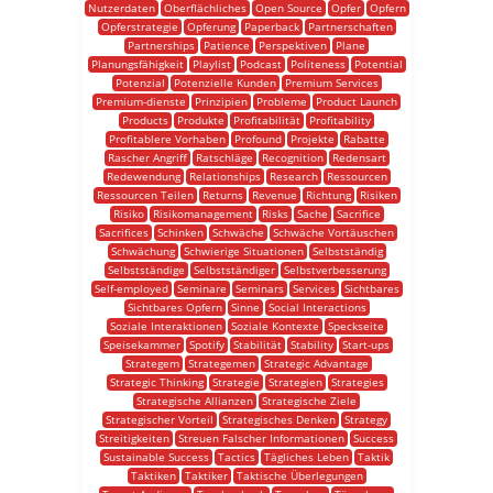
Nutzerdaten
Oberflächliches
Open Source
Opfer
Opfern
Opferstrategie
Opferung
Paperback
Partnerschaften
Partnerships
Patience
Perspektiven
Plane
Planungsfähigkeit
Playlist
Podcast
Politeness
Potential
Potenzial
Potenzielle Kunden
Premium Services
Premium-dienste
Prinzipien
Probleme
Product Launch
Products
Produkte
Profitabilität
Profitability
Profitablere Vorhaben
Profound
Projekte
Rabatte
Rascher Angriff
Ratschläge
Recognition
Redensart
Redewendung
Relationships
Research
Ressourcen
Ressourcen Teilen
Returns
Revenue
Richtung
Risiken
Risiko
Risikomanagement
Risks
Sache
Sacrifice
Sacrifices
Schinken
Schwäche
Schwäche Vortäuschen
Schwächung
Schwierige Situationen
Selbstständig
Selbstständige
Selbstständiger
Selbstverbesserung
Self-employed
Seminare
Seminars
Services
Sichtbares
Sichtbares Opfern
Sinne
Social Interactions
Soziale Interaktionen
Soziale Kontexte
Speckseite
Speisekammer
Spotify
Stabilität
Stability
Start-ups
Strategem
Strategemen
Strategic Advantage
Strategic Thinking
Strategie
Strategien
Strategies
Strategische Allianzen
Strategische Ziele
Strategischer Vorteil
Strategisches Denken
Strategy
Streitigkeiten
Streuen Falscher Informationen
Success
Sustainable Success
Tactics
Tägliches Leben
Taktik
Taktiken
Taktiker
Taktische Überlegungen