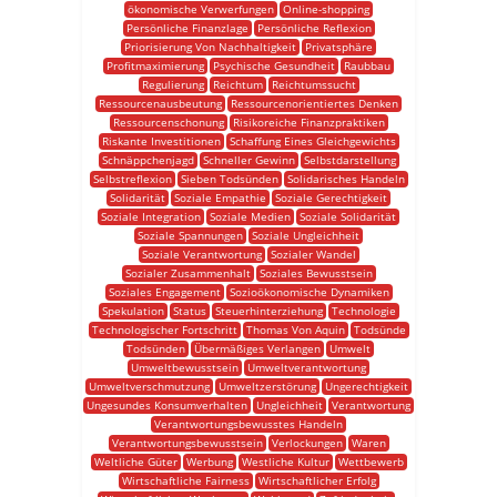
ökonomische Verwerfungen
Online-shopping
Persönliche Finanzlage
Persönliche Reflexion
Priorisierung Von Nachhaltigkeit
Privatsphäre
Profitmaximierung
Psychische Gesundheit
Raubbau
Regulierung
Reichtum
Reichtumssucht
Ressourcenausbeutung
Ressourcenorientiertes Denken
Ressourcenschonung
Risikoreiche Finanzpraktiken
Riskante Investitionen
Schaffung Eines Gleichgewichts
Schnäppchenjagd
Schneller Gewinn
Selbstdarstellung
Selbstreflexion
Sieben Todsünden
Solidarisches Handeln
Solidarität
Soziale Empathie
Soziale Gerechtigkeit
Soziale Integration
Soziale Medien
Soziale Solidarität
Soziale Spannungen
Soziale Ungleichheit
Soziale Verantwortung
Sozialer Wandel
Sozialer Zusammenhalt
Soziales Bewusstsein
Soziales Engagement
Sozioökonomische Dynamiken
Spekulation
Status
Steuerhinterziehung
Technologie
Technologischer Fortschritt
Thomas Von Aquin
Todsünde
Todsünden
Übermäßiges Verlangen
Umwelt
Umweltbewusstsein
Umweltverantwortung
Umweltverschmutzung
Umweltzerstörung
Ungerechtigkeit
Ungesundes Konsumverhalten
Ungleichheit
Verantwortung
Verantwortungsbewusstes Handeln
Verantwortungsbewusstsein
Verlockungen
Waren
Weltliche Güter
Werbung
Westliche Kultur
Wettbewerb
Wirtschaftliche Fairness
Wirtschaftlicher Erfolg