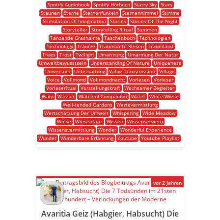
Spotify Audiobook
Spotify Hörbuch
Starry Sky
Stars
Staunen
Sterne
Sternenfunkeln
Sternenhimmel
Stimme
Stimulation Of Imagination
Stories
Stories Of The Night
Storyteller
Storytelling Ritual
Summen
Tanzende Grashalme
Taschenbuch
Technologien
Technology
Träume
Traumhafte Reisen
Traumland
Trees
Trost
Twilight
Umarmung
Umarmung Der Natur
Umweltbewusstsein
Understanding Of Nature
Uniqueness
Universum
Unterhaltung
Value Transmission
Village
Voice
Vollmond
Vollmondnacht
Vorlesen
Vorleser
Vorleseritual
Vorstellungskraft
Wachsamer Begleiter
Wald
Wasser
Watchful Companion
Water
Weite Wiese
Well-tended Gardens
Wertevermittlung
Wertschätzung Der Umwelt
Whispering
Wide Meadow
Wiese
Wiesentanz
Wissen
Wissenserwerb
Wissensvermittlung
Wonder
Wonderful Experience
Wunder
Wunderbare Erfahrung
Youtube
Youtube Playlist
vor 2 Jahren
Avaritia Geiz (Habgier, Habsucht) Die