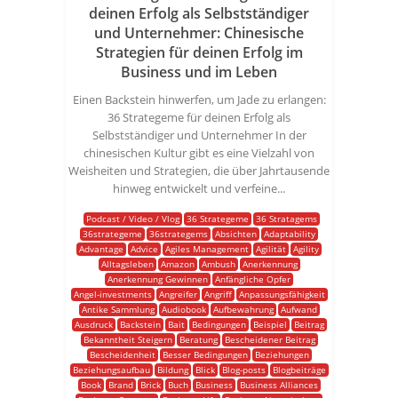
deinen Erfolg als Selbstständiger
und Unternehmer: Chinesische
Strategien für deinen Erfolg im
Business und im Leben
Einen Backstein hinwerfen, um Jade zu erlangen:
36 Strategeme für deinen Erfolg als
Selbstständiger und Unternehmer In der
chinesischen Kultur gibt es eine Vielzahl von
Weisheiten und Strategien, die über Jahrtausende
hinweg entwickelt und verfeine...
Podcast / Video / Vlog
36 Strategeme
36 Stratagems
36strategeme
36strategems
Absichten
Adaptability
Advantage
Advice
Agiles Management
Agilität
Agility
Alltagsleben
Amazon
Ambush
Anerkennung
Anerkennung Gewinnen
Anfängliche Opfer
Angel-investments
Angreifer
Angriff
Anpassungsfähigkeit
Antike Sammlung
Audiobook
Aufbewahrung
Aufwand
Ausdruck
Backstein
Bait
Bedingungen
Beispiel
Beitrag
Bekanntheit Steigern
Beratung
Bescheidener Beitrag
Bescheidenheit
Besser Bedingungen
Beziehungen
Beziehungsaufbau
Bildung
Blick
Blog-posts
Blogbeiträge
Book
Brand
Brick
Buch
Business
Business Alliances