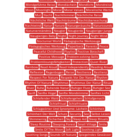
Mondgeführte Reise
Mondlächeln
Mondlicht
Mondreise
Moon
Moonlight
Moral
Moral Values
Moralische Werte
Mut
Nacht
Nachthimmel
Nächtliche Reise
Nächtliche Welt
Nachtträume
Nachtüberwachung
Nachtwind
Natur
Nature
Naturgeräusche
Natursounds
Naturverständnis
Neugier
Neugierde
Neugieriger Junge
Neugieriges Baby
Night
Night Journey
Night Wind
Nocturnal World
Pädagogische Werkzeuge
Pädagogisches Werkzeug
Paperback
Parents
Peace
Peaceful Childhood
Playlist
Positive Botschaft
Positive Message
Problem-solving Skills
Problemlösungsfähigkeiten
Protection
Quiet River
Rainbow
Read Aloud
Read Independently
Reading Aloud
Reflexion
Regenbogen
Reise
Resilience
Resilienz
Respect For Nature
Respekt Vor Der Natur
Rhythm
Rhythm Of Nature
Rhythmus
Rhythmus Der Natur
Ritual
River
Ruhe
Ruhende Natur
Ruhiger Fluss
Ruhiger See
Sanft
Sanfte Hügel
Sanfte Mondstimme
Sanftes Licht
Schlafender Wald
Schlafengehen
Schlafgemach
Schlafritual
Schlafrituale
Schlagwörter Und Synonyme: Lächeln
Schönheit
Schönheit Der Welt
Schutz
Security
See
Selbst Lesen
Shimmering
Sicherheit
Sky
Sleep Aid
Sleep Rituals
Sleep Routine
Sleeping Forest
Small Village
Smile
Smile Of The Moon
Soft Light
Soothing Light
Soothing Songs
Sounds Of Nature
Spiegelndes Gewässer