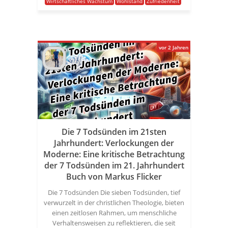
Wirtschaftliches Wachstum
Wohlstand
Zufriedenheit
vor 2 Jahren
Die 7 Todsünden im 21sten
Jahrhundert: Verlockungen der
Moderne: Eine kritische Betrachtung
der 7 Todsünden im 21. Jahrhundert
Buch von Markus Flicker
Die 7 Todsünden Die sieben Todsünden, tief
verwurzelt in der christlichen Theologie, bieten
einen zeitlosen Rahmen, um menschliche
Verhaltensweisen zu reflektieren, die seit