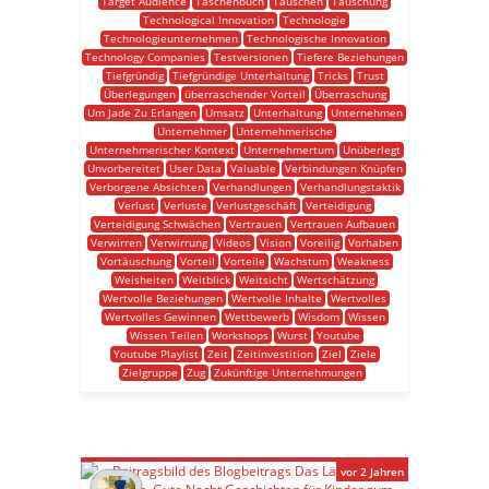
Target Audience
Taschenbuch
Tauschen
Täuschung
Technological Innovation
Technologie
Technologieunternehmen
Technologische Innovation
Technology Companies
Testversionen
Tiefere Beziehungen
Tiefgründig
Tiefgründige Unterhaltung
Tricks
Trust
Überlegungen
überraschender Vorteil
Überraschung
Um Jade Zu Erlangen
Umsatz
Unterhaltung
Unternehmen
Unternehmer
Unternehmerische
Unternehmerischer Kontext
Unternehmertum
Unüberlegt
Unvorbereitet
User Data
Valuable
Verbindungen Knüpfen
Verborgene Absichten
Verhandlungen
Verhandlungstaktik
Verlust
Verluste
Verlustgeschäft
Verteidigung
Verteidigung Schwächen
Vertrauen
Vertrauen Aufbauen
Verwirren
Verwirrung
Videos
Vision
Voreilig
Vorhaben
Vortäuschung
Vorteil
Vorteile
Wachstum
Weakness
Weisheiten
Weitblick
Weitsicht
Wertschätzung
Wertvolle Beziehungen
Wertvolle Inhalte
Wertvolles
Wertvolles Gewinnen
Wettbewerb
Wisdom
Wissen
Wissen Teilen
Workshops
Wurst
Youtube
Youtube Playlist
Zeit
Zeitinvestition
Ziel
Ziele
Zielgruppe
Zug
Zukünftige Unternehmungen
vor 2 Jahren