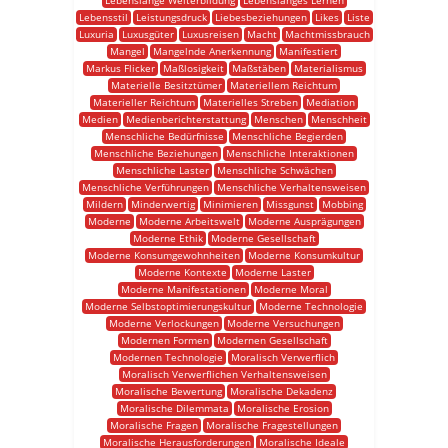
Lebenslange Weiterbildung
Lebenslanges Lernen
Lebensstil
Leistungsdruck
Liebesbeziehungen
Likes
Liste
Luxuria
Luxusgüter
Luxusreisen
Macht
Machtmissbrauch
Mangel
Mangelnde Anerkennung
Manifestiert
Markus Flicker
Maßlosigkeit
Maßstäben
Materialismus
Materielle Besitztümer
Materiellem Reichtum
Materieller Reichtum
Materielles Streben
Mediation
Medien
Medienberichterstattung
Menschen
Menschheit
Menschliche Bedürfnisse
Menschliche Begierden
Menschliche Beziehungen
Menschliche Interaktionen
Menschliche Laster
Menschliche Schwächen
Menschliche Verführungen
Menschliche Verhaltensweisen
Mildern
Minderwertig
Minimieren
Missgunst
Mobbing
Moderne
Moderne Arbeitswelt
Moderne Ausprägungen
Moderne Ethik
Moderne Gesellschaft
Moderne Konsumgewohnheiten
Moderne Konsumkultur
Moderne Kontexte
Moderne Laster
Moderne Manifestationen
Moderne Moral
Moderne Selbstoptimierungskultur
Moderne Technologie
Moderne Verlockungen
Moderne Versuchungen
Modernen Formen
Modernen Gesellschaft
Modernen Technologie
Moralisch Verwerflich
Moralisch Verwerflichen Verhaltensweisen
Moralische Bewertung
Moralische Dekadenz
Moralische Dilemmata
Moralische Erosion
Moralische Fragen
Moralische Fragestellungen
Moralische Herausforderungen
Moralische Ideale