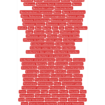
Badehose
Ballast
Ballastabwurf
Basteln
Bedeutung
Befreiung
Befreiung Durch Minimalismus
Bereich
Bescheiden Leben
Bescheidenheit
Bescheidenheit Praktizieren
Besitz
Besitz Kontrollieren
Besitz Reduzieren
Besitzmanagement
Bewusst Leben
Bewusste Entscheidung
Bewusste Lebensgestaltung
Bewusster Konsum
Bewusstes Leben
Bewusstsein
Bildlich
Blatt
Buch
Bücher
Büro
Cds
Chaos
Dachboden
Dinge
Disziplin
Dvds
Ebay
Effektives Leben
Effizientes Leben
Effizienz
Effizienz Im Alltag
Effizienz Im Leben
Einfach Leben
Einfacher Leben
Einfacher Lebensstil
Einfaches Leben
Einfaches Leben Genießen
Einfachheit
Einfachheit Des Lebens
Einfachheit Genießen
Einfachheit Und Lebensfreude
Einfachheit Und Zufriedenheit
Elektrogeräte
Elektronik
Emotionale Befreiung
Ende
Entlastung
Entrümpeln
Entscheidung
Entscheidungsfindung
Entschleunigung
Entsorgung
Erfahrungen
Erfüllung
Erlebnisse
Essentielles
Facebook
Facebook Gruppen
Familie
Fasching
Finanzieller Gewinn
Finanzmanagement
Flohmärkte
Flohmärkten
Fokus
Fokussiert Leben
Fokussierter Lebensstil
Fokussierung
Fotorequisiten
Fotos
Fotostudio
Frage
Freiheit
Freude
Freunde
Fülle
Gegenstand
Gegenstände
Gegenständen
Gelassenheit
Geld
Geld Verdienen
Geldsparen
Geste
Gewinn
Gläser
Glück
Glück Durch Einfachheit
Glück Durch Reduktion