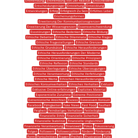
Entfremdung
Entfremdung Von Der Realität
Entscheidend
Entscheidungsträger
Entstehung
Entwicklung
Entwicklungen
Erfolg
Erfolgreich Zu Sein
Erfülltes Leben
Erscheinungsformen
Erweiterung Der Kommunikationsgrenzen
Erweiterung Der Wissensgrenzen
Essensverschwendung
Essstörungen
Ethische Bedenken
Ethische Bildung
Ethische Debatten
Ethische Dilemmata
Ethische Fragen
Ethische Fragestellungen
Ethische Grenzen
Ethische Grundsätze
Ethische Herausforderungen
Ethische Herausforderungen Der Moderne
Ethische Orientierung
Ethische Prinzipien
Ethische Reflexion
Ethische Standards
Ethische Überlegungen
Ethische Überzeugungen
Ethische Verantwortung
Ethische Verfehlungen
Ethische Werte
Ethischen Herausforderungen
Ethisches Konsumverhalten
Ethisches Verhalten
Exklusiv
Exklusive Online-erfahrungen
Explizites Material
Exponentielle Zunahme
Extreme Positionen
Extremistische Ansichten
Exzess
Exzessivem Konsum
Facebook
Fähigkeiten
Fake News
Fast Food
Faulheit
Feigheit
Feindseliges Verhalten
Fettleibigkeit
Finanzielle Ethik
Finanzielle Sicherheit
Finanzielle Stabilität
Finanzielle Ungleichheit
Finanzielle Verantwortung
Finanzwelt
Fokus
Fokussierung
Folgen
Followern
Followerzahlen
Fördern
Förderung
Form
Fortschritten
Fragen
Freiheit
Frustration
Fülle