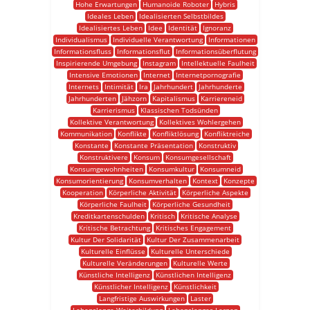
Hohe Erwartungen
Humanoide Roboter
Hybris
Ideales Leben
Idealisierten Selbstbildes
Idealisiertes Leben
Idee
Identität
Ignoranz
Individualismus
Individuelle Verantwortung
Informationen
Informationsfluss
Informationsflut
Informationsüberflutung
Inspirierende Umgebung
Instagram
Intellektuelle Faulheit
Intensive Emotionen
Internet
Internetpornografie
Internets
Intimität
Ira
Jahrhundert
Jahrhunderte
Jahrhunderten
Jähzorn
Kapitalismus
Karriereneid
Karrierismus
Klassischen Todsünden
Kollektive Verantwortung
Kollektives Wohlergehen
Kommunikation
Konflikte
Konfliktlösung
Konfliktreiche
Konstante
Konstante Präsentation
Konstruktiv
Konstruktivere
Konsum
Konsumgesellschaft
Konsumgewohnheiten
Konsumkultur
Konsumneid
Konsumorientierung
Konsumverhalten
Kontext
Konzepte
Kooperation
Körperliche Aktivität
Körperliche Aspekte
Körperliche Faulheit
Körperliche Gesundheit
Kreditkartenschulden
Kritisch
Kritische Analyse
Kritische Betrachtung
Kritisches Engagement
Kultur Der Solidarität
Kultur Der Zusammenarbeit
Kulturelle Einflüsse
Kulturelle Unterschiede
Kulturelle Veränderungen
Kulturelle Werte
Künstliche Intelligenz
Künstlichen Intelligenz
Künstlicher Intelligenz
Künstlichkeit
Langfristige Auswirkungen
Laster