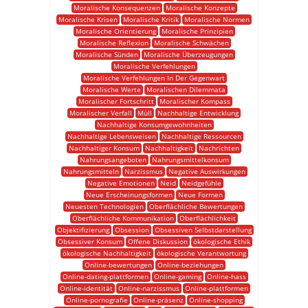
Moralische Konsequenzen
Moralische Konzepte
Moralische Krisen
Moralische Kritik
Moralische Normen
Moralische Orientierung
Moralische Prinzipien
Moralische Reflexion
Moralische Schwächen
Moralische Sünden
Moralische Überzeugungen
Moralische Verfehlungen
Moralische Verfehlungen In Der Gegenwart
Moralische Werte
Moralischen Dilemmata
Moralischer Fortschritt
Moralischer Kompass
Moralischer Verfall
Müll
Nachhaltige Entwicklung
Nachhaltige Konsumgewohnheiten
Nachhaltige Lebensweisen
Nachhaltige Ressourcen
Nachhaltiger Konsum
Nachhaltigkeit
Nachrichten
Nahrungsangeboten
Nahrungsmittelkonsum
Nahrungsmitteln
Narzissmus
Negative Auswirkungen
Negative Emotionen
Neid
Neidgefühle
Neue Erscheinungsformen
Neue Formen
Neuesten Technologien
Oberflächliche Bewertungen
Oberflächliche Kommunikation
Oberflächlichkeit
Objektifizierung
Obsession
Obsessiven Selbstdarstellung
Obsessiver Konsum
Offene Diskussion
ökologische Ethik
ökologische Nachhaltigkeit
ökologische Verantwortung
Online-bewertungen
Online-beziehungen
Online-dating-plattformen
Online-gaming
Online-hass
Online-identität
Online-narzissmus
Online-plattformen
Online-pornografie
Online-präsenz
Online-shopping