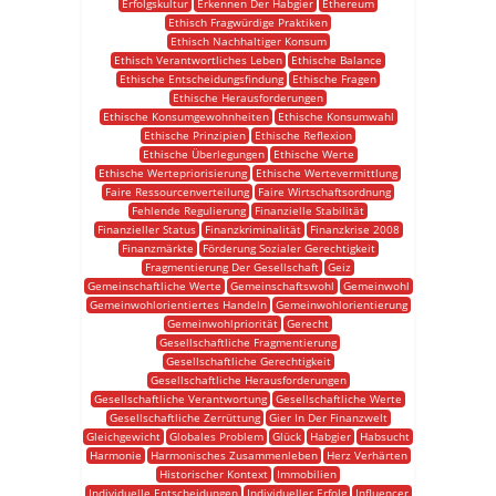
Erfolgskultur
Erkennen Der Habgier
Ethereum
Ethisch Fragwürdige Praktiken
Ethisch Nachhaltiger Konsum
Ethisch Verantwortliches Leben
Ethische Balance
Ethische Entscheidungsfindung
Ethische Fragen
Ethische Herausforderungen
Ethische Konsumgewohnheiten
Ethische Konsumwahl
Ethische Prinzipien
Ethische Reflexion
Ethische Überlegungen
Ethische Werte
Ethische Wertepriorisierung
Ethische Wertevermittlung
Faire Ressourcenverteilung
Faire Wirtschaftsordnung
Fehlende Regulierung
Finanzielle Stabilität
Finanzieller Status
Finanzkriminalität
Finanzkrise 2008
Finanzmärkte
Förderung Sozialer Gerechtigkeit
Fragmentierung Der Gesellschaft
Geiz
Gemeinschaftliche Werte
Gemeinschaftswohl
Gemeinwohl
Gemeinwohlorientiertes Handeln
Gemeinwohlorientierung
Gemeinwohlpriorität
Gerecht
Gesellschaftliche Fragmentierung
Gesellschaftliche Gerechtigkeit
Gesellschaftliche Herausforderungen
Gesellschaftliche Verantwortung
Gesellschaftliche Werte
Gesellschaftliche Zerrüttung
Gier In Der Finanzwelt
Gleichgewicht
Globales Problem
Glück
Habgier
Habsucht
Harmonie
Harmonisches Zusammenleben
Herz Verhärten
Historischer Kontext
Immobilien
Individuelle Entscheidungen
Individueller Erfolg
Influencer