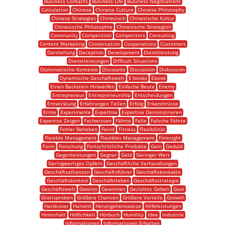
Business Contacts
Business Life
Business Negotiations
Calculation
Chinese
Chinese Culture
Chinese Philosophy
Chinese Strategies
Chinesisch
Chinesische Kultur
Chinesische Philosophie
Chinesische Strategien
Community
Competition
Competitors
Consulting
Content Marketing
Conversation
Cooperations
Customers
Darstellung
Deception
Development
Dienstleistung
Dienstleistungen
Difficult Situations
Diplomatische Kontexte
Discounts
Discussion
Diskussion
Dynamische Geschäftswelt
E-books
Ebook
Einen Backstein Hinwerfen
Einfache Beute
Enemy
Entrepreneur
Entrepreneurship
Entscheidungen
Entwicklung
Erfahrungen Teilen
Erfolg
Erkenntnisse
Ernte
Experimente
Expertise
Expertise Demonstrieren
Expertise Zeigen
Fachwissen
Fährte
Falle
Falsche Fährte
Fehler Beheben
Feind
Fitness
Flexibilität
Flexible Management
Flexibles Management
Foresight
Form
Forschung
Fortschrittliche Produkte
Gain
Geduld
Gegenleistungen
Gegner
Geld
Geringer Wert
Geringwertiges Opfern
Geschäftliche Verhandlungen
Geschäftsallianzen
Geschäftsführer
Geschäftskontakte
Geschäftskontext
Geschäftsleben
Geschäftsstrategie
Geschäftswelt
Gewinn
Gewinnen
Gezieltes Geben
Goal
Gratisproben
Größere Chancen
Größere Vorteile
Growth
Hardcover
Harvest
Herangehensweise
Hilfeleistungen
Hinterhalt
Höflichkeit
Hörbuch
Humility
Idee
Industrie
Informationen
Informationen Erhalten