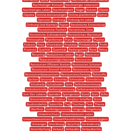
Nachhaltiger Konsum
Nachhaltiger Lebensstil
Nachhaltiges Leben
Nachhaltigkeit
Nägel
Nutzen
Objekt
Objekte
Online-kleinanzeigen
Online-plattformen
Option
Optionen
Ordnung
Ordnung Im Leben
Ordnung Und Klarheit
Papier
Persönliche Entwicklung
Persönliche Freiheit
Persönliche Ziele
Persönliche Zufriedenheit
Persönliches Wachstum
Philosophie
Plattformen
Platz
Platzmangel
Playlist
Podcast
Preis
Prioritäten
Produkte
Produktivität
Profit
Prozesse
Qualität
Quantität
Radiergummi
Rand
Rebuy
Recycling
Reduziertes Leben
Regal
Reparatur
Reparaturmöglichkeiten
Ressourcen
Ressourcen Effizient Nutzen
Ressourcen Schonen
Ressourcen Sinnvoll Nutzen
Ressourcen Sparen
Ressourcenbewusstsein
Ressourcenschonung
Rohstoffe
Sachen
Saisonal
Schränke
Schrauben
Schreibtisch
Schublade
Schubladen
Seite
Selbstbestimmung
Selbstkontrolle
Selbstoptimierung
Selbstverwirklichung
Sinn Des Lebens
Spenden
Sportgeräte
Stand
Start
Stifte
Stressreduktion
Struktur
Struktur Schaffen
Stück
Studiozubehör
Subscribe
Tag
Taschen
Text
Thema
Überfluss
Umfeldgestaltung
Umgang
Umgebung
Umkehrschluss
Umweltbewusst Leben
Umweltbewusstsein
Umweltfreundlichkeit
Unabhängigkeit
Unmengen
Unordnung
Upcycling
Veränderung
Vereinfachung
Verkauf
Verkaufen
Verkaufserlös