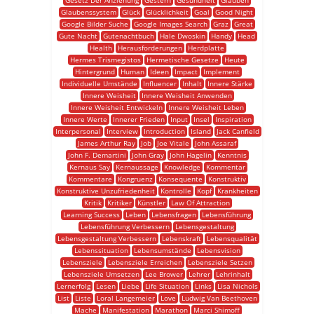
Gesetz Der Anziehung
Gestern
Gesundheit
Glauben
Glaubenssystem
Glück
Glücklichkeit
Goal
Good Night
Google Bilder Suche
Google Images Search
Graz
Great
Gute Nacht
Gutenachtbuch
Hale Dwoskin
Handy
Head
Health
Herausforderungen
Herdplatte
Hermes Trismegistos
Hermetische Gesetze
Heute
Hintergrund
Human
Ideen
Impact
Implement
Individuelle Umstände
Influencer
Inhalt
Innere Stärke
Innere Weisheit
Innere Weisheit Anwenden
Innere Weisheit Entwickeln
Innere Weisheit Leben
Innere Werte
Innerer Frieden
Input
Insel
Inspiration
Interpersonal
Interview
Introduction
Island
Jack Canfield
James Arthur Ray
Job
Joe Vitale
John Assaraf
John F. Demartini
John Gray
John Hagelin
Kenntnis
Kernaus Say
Kernaussage
Knowledge
Kommentar
Kommentare
Kongruenz
Konsequente
Konstruktiv
Konstruktive Unzufriedenheit
Kontrolle
Kopf
Krankheiten
Kritik
Kritiker
Künstler
Law Of Attraction
Learning Success
Leben
Lebensfragen
Lebensführung
Lebensführung Verbessern
Lebensgestaltung
Lebensgestaltung Verbessern
Lebenskraft
Lebensqualität
Lebenssituation
Lebensumstände
Lebensvision
Lebensziele
Lebensziele Erreichen
Lebensziele Setzen
Lebensziele Umsetzen
Lee Brower
Lehrer
Lehrinhalt
Lernerfolg
Lesen
Liebe
Life Situation
Links
Lisa Nichols
List
Liste
Loral Langemeier
Love
Ludwig Van Beethoven
Mache
Manifestation
Marathon
Marci Shimoff