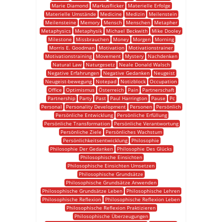
Marie Diamond
Markusflicker
Materielle Erfolge
Materielle Umstände
Medicine
Medizin
Meilenstein
Meilensteine
Memory
Mensch
Menschen
Metapher
Metaphysics
Metaphysik
Michael Beckwith
Mike Dooley
Milestone
Missbrauchen
Money
Morgen
Morning
Morris E. Goodman
Motivation
Motivationstrainer
Motivationstraining
Movement
Mystery
Nachdenken
Natural Law
Naturgesetz
Neale Donald Walsch
Negative Erfahrungen
Negative Gedanken
Neugeist
Neugeist-bewegung
Notepad
Notizblock
Occupation
Office
Optimismus
Österreich
Pain
Partnerschaft
Partnership
Party
Past
Paul Harrington
Pause
Pc
Personal
Personality Development
Personen
Persönlich
Persönliche Entwicklung
Persönliche Erfüllung
Persönliche Transformation
Persönliche Verantwortung
Persönliche Ziele
Persönliches Wachstum
Persönlichkeitsentwicklung
Philosophie
Philosophie Der Gedanken
Philosophie Des Glücks
Philosophische Einsichten
Philosophische Einsichten Umsetzen
Philosophische Grundsätze
Philosophische Grundsätze Anwenden
Philosophische Grundsätze Leben
Philosophische Lehren
Philosophische Reflexion
Philosophische Reflexion Leben
Philosophische Reflexion Praktizieren
Philosophische Überzeugungen