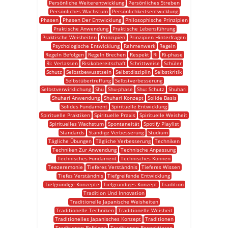
Persönliche Weiterentwicklung
Persönliches Streben
Persönliches Wachstum
Persönlichkeitsentwicklung
Phasen
Phasen Der Entwicklung
Philosophische Prinzipien
Praktische Anwendung
Praktische Lebensführung
Praktische Weisheiten
Prinzipien
Prinzipien Hinterfragen
Psychologische Entwicklung
Rahmenwerk
Regeln
Regeln Befolgen
Regeln Brechen
Respekt
Ri
Ri-phase
Ri: Verlassen
Risikobereitschaft
Schrittweise
Schüler
Schutz
Selbstbewusstsein
Selbstdisziplin
Selbstkritik
Selbstübertreffung
Selbstverbesserung
Selbstverwirklichung
Shu
Shu-phase
Shu: Schutz
Shuhari
Shuhari Anwendung
Shuhari Konzept
Solide Basis
Solides Fundament
Spirituelle Entwicklung
Spirituelle Praktiken
Spirituelle Praxis
Spirituelle Weisheit
Spirituelles Wachstum
Spontaneität
Spotify Playlist
Standards
Ständige Verbesserung
Studium
Tägliche Übungen
Tägliche Verbesserung
Techniken
Techniken Zur Anwendung
Technische Anpassung
Technisches Fundament
Technisches Können
Teezeremonie
Tieferes Verständnis
Tieferes Wissen
Tiefes Verständnis
Tiefgreifende Entwicklung
Tiefgründige Konzepte
Tiefgründiges Konzept
Tradition
Tradition Und Innovation
Traditionelle Japanische Weisheiten
Traditionelle Techniken
Traditionelle Weisheit
Traditionelles Japanisches Konzept
Traditionen
Traditionen Befolgen
Traditionen Respektieren