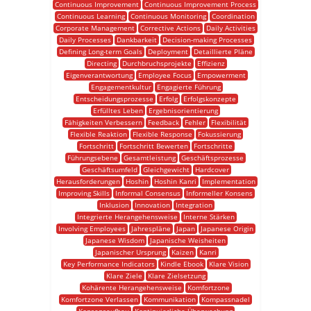
Continuous Improvement
Continuous Improvement Process
Continuous Learning
Continuous Monitoring
Coordination
Corporate Management
Corrective Actions
Daily Activities
Daily Processes
Dankbarkeit
Decision-making Processes
Defining Long-term Goals
Deployment
Detaillierte Pläne
Directing
Durchbruchsprojekte
Effizienz
Eigenverantwortung
Employee Focus
Empowerment
Engagementkultur
Engagierte Führung
Entscheidungsprozesse
Erfolg
Erfolgskonzepte
Erfülltes Leben
Ergebnisorientierung
Fähigkeiten Verbessern
Feedback
Fehler
Flexibilität
Flexible Reaktion
Flexible Response
Fokussierung
Fortschritt
Fortschritt Bewerten
Fortschritte
Führungsebene
Gesamtleistung
Geschäftsprozesse
Geschäftsumfeld
Gleichgewicht
Hardcover
Herausforderungen
Hoshin
Hoshin Kanri
Implementation
Improving Skills
Informal Consensus
Informeller Konsens
Inklusion
Innovation
Integration
Integrierte Herangehensweise
Interne Stärken
Involving Employees
Jahrespläne
Japan
Japanese Origin
Japanese Wisdom
Japanische Weisheiten
Japanischer Ursprung
Kaizen
Kanri
Key Performance Indicators
Kindle Ebook
Klare Vision
Klare Ziele
Klare Zielsetzung
Kohärente Herangehensweise
Komfortzone
Komfortzone Verlassen
Kommunikation
Kompassnadel