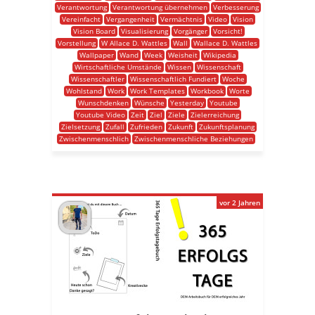
Verantwortung
Verantwortung übernehmen
Verbesserung
Vereinfacht
Vergangenheit
Vermächtnis
Video
Vision
Vision Board
Visualisierung
Vorgänger
Vorsicht!
Vorstellung
W Allace D. Wattles
Wall
Wallace D. Wattles
Wallpaper
Wand
Week
Weisheit
Wikipedia
Wirtschaftliche Umstände
Wissen
Wissenschaft
Wissenschaftler
Wissenschaftlich Fundiert
Woche
Wohlstand
Work
Work Templates
Workbook
Worte
Wunschdenken
Wünsche
Yesterday
Youtube
Youtube Video
Zeit
Ziel
Ziele
Zielerreichung
Zielsetzung
Zufall
Zufrieden
Zukunft
Zukunftsplanung
Zwischenmenschlich
Zwischenmenschliche Beziehungen
vor 2 Jahren