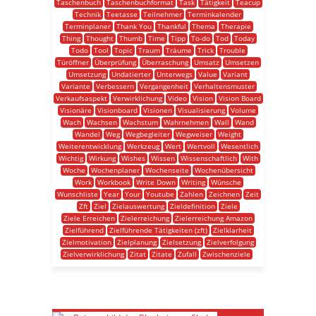
Taschenbuch
Taschenbuchformat
Task
Tätigkeit
Teacup
Technik
Teetasse
Teilnehmer
Terminkalender
Terminplaner
Thank You
Thankful
Thema
Therapie
Thing
Thought
Thumb
Time
Tipp
To-do
Tod
Today
Todo
Tool
Topic
Traum
Träume
Trick
Trouble
Türöffner
Überprüfung
Überraschung
Umsatz
Umsetzen
Umsetzung
Undatierter
Unterwegs
Value
Variant
Variante
Verbessern
Vergangenheit
Verhaltensmuster
Verkaufsaspekt
Verwirklichung
Video
Vision
Vision Board
Visionäre
Visionboard
Visionen
Visualisierung
Volume
Wach
Wachsen
Wachstum
Wahrnehmen
Wall
Wand
Wandel
Weg
Wegbegleiter
Wegweiser
Weight
Weiterentwicklung
Werkzeug
Wert
Wertvoll
Wesentlich
Wichtig
Wirkung
Wishes
Wissen
Wissenschaftlich
With
Woche
Wochenplaner
Wochenseite
Wochenübersicht
Work
Workbook
Write Down
Writing
Wünsche
Wunschliste
Year
Your
Youtube
Zahlen
Zeichnen
Zeit
Zft
Ziel
Zielauswertung
Zieldefinition
Ziele
Ziele Erreichen
Zielerreichung
Zielerreichung Amazon
Zielführend
Zielführende Tätigkeiten (zft)
Zielklarheit
Zielmotivation
Zielplanung
Zielsetzung
Zielverfolgung
Zielverwirklichung
Zitat
Zitate
Zufall
Zwischenziele