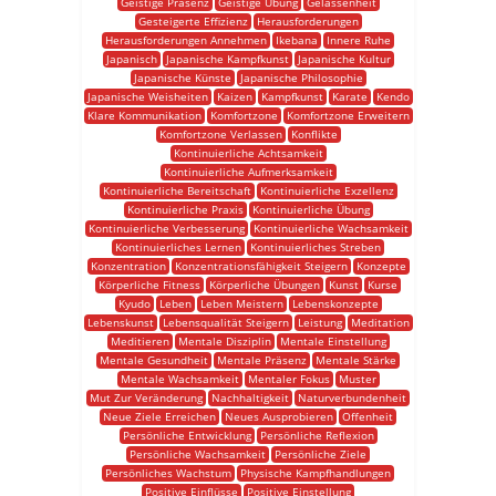
Geistige Präsenz
Geistige Übung
Gelassenheit
Gesteigerte Effizienz
Herausforderungen
Herausforderungen Annehmen
Ikebana
Innere Ruhe
Japanisch
Japanische Kampfkunst
Japanische Kultur
Japanische Künste
Japanische Philosophie
Japanische Weisheiten
Kaizen
Kampfkunst
Karate
Kendo
Klare Kommunikation
Komfortzone
Komfortzone Erweitern
Komfortzone Verlassen
Konflikte
Kontinuierliche Achtsamkeit
Kontinuierliche Aufmerksamkeit
Kontinuierliche Bereitschaft
Kontinuierliche Exzellenz
Kontinuierliche Praxis
Kontinuierliche Übung
Kontinuierliche Verbesserung
Kontinuierliche Wachsamkeit
Kontinuierliches Lernen
Kontinuierliches Streben
Konzentration
Konzentrationsfähigkeit Steigern
Konzepte
Körperliche Fitness
Körperliche Übungen
Kunst
Kurse
Kyudo
Leben
Leben Meistern
Lebenskonzepte
Lebenskunst
Lebensqualität Steigern
Leistung
Meditation
Meditieren
Mentale Disziplin
Mentale Einstellung
Mentale Gesundheit
Mentale Präsenz
Mentale Stärke
Mentale Wachsamkeit
Mentaler Fokus
Muster
Mut Zur Veränderung
Nachhaltigkeit
Naturverbundenheit
Neue Ziele Erreichen
Neues Ausprobieren
Offenheit
Persönliche Entwicklung
Persönliche Reflexion
Persönliche Wachsamkeit
Persönliche Ziele
Persönliches Wachstum
Physische Kampfhandlungen
Positive Einflüsse
Positive Einstellung