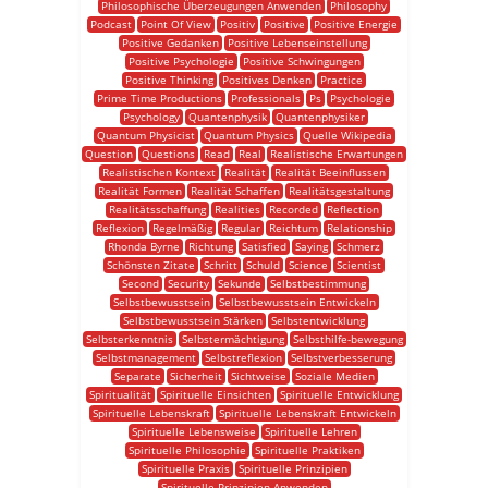
Philosophische Überzeugungen Anwenden
Philosophy
Podcast
Point Of View
Positiv
Positive
Positive Energie
Positive Gedanken
Positive Lebenseinstellung
Positive Psychologie
Positive Schwingungen
Positive Thinking
Positives Denken
Practice
Prime Time Productions
Professionals
Ps
Psychologie
Psychology
Quantenphysik
Quantenphysiker
Quantum Physicist
Quantum Physics
Quelle Wikipedia
Question
Questions
Read
Real
Realistische Erwartungen
Realistischen Kontext
Realität
Realität Beeinflussen
Realität Formen
Realität Schaffen
Realitätsgestaltung
Realitätsschaffung
Realities
Recorded
Reflection
Reflexion
Regelmäßig
Regular
Reichtum
Relationship
Rhonda Byrne
Richtung
Satisfied
Saying
Schmerz
Schönsten Zitate
Schritt
Schuld
Science
Scientist
Second
Security
Sekunde
Selbstbestimmung
Selbstbewusstsein
Selbstbewusstsein Entwickeln
Selbstbewusstsein Stärken
Selbstentwicklung
Selbsterkenntnis
Selbstermächtigung
Selbsthilfe-bewegung
Selbstmanagement
Selbstreflexion
Selbstverbesserung
Separate
Sicherheit
Sichtweise
Soziale Medien
Spiritualität
Spirituelle Einsichten
Spirituelle Entwicklung
Spirituelle Lebenskraft
Spirituelle Lebenskraft Entwickeln
Spirituelle Lebensweise
Spirituelle Lehren
Spirituelle Philosophie
Spirituelle Praktiken
Spirituelle Praxis
Spirituelle Prinzipien
Spirituelle Prinzipien Anwenden