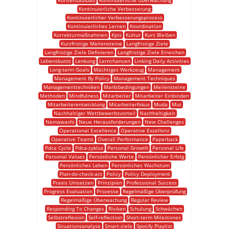
Konsensaufbau
Kontinuierliche Überwachung
Kontinuierliche Verbesserung
Kontinuierlicher Verbesserungsprozess
Kontinuierliches Lernen
Koordination
Korrekturmaßnahmen
Kpis
Kultur
Kurs Bleiben
Kurzfristige Meilensteine
Langfristige Ziele
Langfristige Ziele Definieren
Langfristige Ziele Erreichen
Lebenskunst
Lenkung
Lernchancen
Linking Daily Activities
Long-term Goals
Mächtiges Werkzeug
Management
Management By Policy
Management Techniques
Managementtechniken
Marktbedingungen
Meilensteine
Methoden
Mindfulness
Mitarbeiter
Mitarbeiter Einbinden
Mitarbeiterentwicklung
Mitarbeiterfokus
Muda
Mut
Nachhaltiger Wettbewerbsvorteil
Nachhaltigkeit
Nemawashi
Neue Herausforderungen
New Challenges
Operational Excellence
Operative Exzellenz
Operative Teams
Overall Performance
Paperback
Pdca Cycle
Pdca-zyklus
Personal Growth
Personal Life
Personal Values
Persönliche Werte
Persönlicher Erfolg
Persönliches Leben
Persönliches Wachstum
Plan-do-check-act
Policy
Policy Deployment
Praxis Umsetzen
Prinzipien
Professional Success
Progress Evaluation
Prozesse
Regelmäßige Überprüfung
Regelmäßige Überwachung
Regular Review
Responding To Changes
Risiken
Schulung
Schwächen
Selbstreflexion
Self-reflection
Short-term Milestones
Situationsanalyse
Smart-ziele
Spotify Playlist