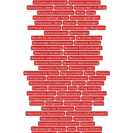
Achtsame Lebensweise
Achtsamer Lebensstil
Achtsames Leben
Achtsamkeit
Achtsamkeit Im Alltag
Achtsamkeit Praktizieren
Aikido
Alltag
Anpassungsfähiger Geist
Anpassungsfähigkeit
Anwesender Geist
Arbeiten
Atemübungen
Auf Neues Vorbereitet
Auf Veränderungen Reagieren
Aufmerksamkeit
Belohnungen
Berufliche Herausforderungen
Beruflicher Erfolg
Beständige Aufmerksamkeit
Bewusste Atmung
Bewusste Ausführung
Bewusste Entscheidungen
Bewusste Handlung
Bewusste Körperhaltung
Bewusste Lebensführung
Bewusste Lebensweise
Bewusste Präsenz
Bewusste Wahrnehmung
Bewusstes Handeln
Bewusstes Leben
Bewusstsein Für Details
Bogenschießen
Bücher
Chancen
Dankbarkeit
Detaillierte Aufmerksamkeit
Diskussion
Diskutieren Von Erfahrungen
Disziplin
Einfachheit
Empathie
Erfahrungen
Erfolg
Erfolg Im Alltag
Erfolgreiches Leben
Erfolgskonzepte
Erfolgspraktiken
Erfolgsstrategien
Erfolgstechniken
Erfülltes Leben
Exzellenz
Fähigkeiten
Fähigkeiten Lernen
Fehler
Fehler Als Lernchance
Flexibilität
Fokus Auf Das Wesentliche
Fokussierte Aufmerksamkeit
Fokussiertes Arbeiten
Fokussierung
Fortwährende Wachsamkeit
Gefahren
Gegenwärtiger Moment
Geist
Geistige Klarheit