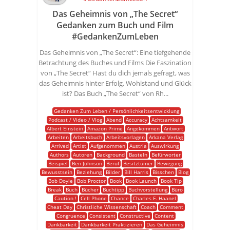
Das Geheimnis von „The Secret“
Gedanken zum Buch und Film
#GedankenZumLeben
Das Geheimnis von „The Secret“: Eine tiefgehende
Betrachtung des Buches und Films Die Faszination
von „The Secret“ Hast du dich jemals gefragt, was
das Geheimnis hinter Erfolg, Wohlstand und Glück
ist? Das Buch „The Secret“ von Rh...
Gedanken Zum Leben / Persönlichkeitsentwicklung
Podcast / Video / Vlog
Abend
Accuracy
Achtsamkeit
Albert Einstein
Amazon Prime
Angekommen
Antwort
Arbeiten
Arbeitsbuch
Arbeitsvorlagen
Arkana Verlag
Arrived
Artist
Aufgenommen
Austria
Auswirkung
Authors
Autoren
Background
Basteln
Befürworter
Beispiel
Ben Johnson
Beruf
Besitztümer
Bewegung
Bewusstsein
Beziehung
Bilder
Bill Harris
Bisschen
Blog
Bob Doyle
Bob Proctor
Book
Book Launch
Book Tip
Break
Buch
Bücher
Buchtipp
Buchvorstellung
Büro
Caution !
Cell Phone
Chance
Charles F. Haanel
Cheat Day
Christliche Wissenschaft
Coach
Comment
Congruence
Consistent
Constructive
Content
Dankbarkeit
Dankbarkeit Praktizieren
Das Geheimnis