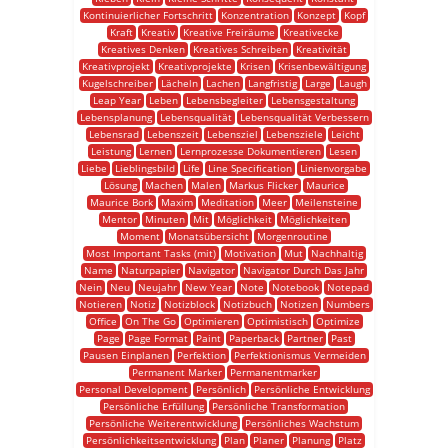
Kontinuierlicher Fortschritt
Konzentration
Konzept
Kopf
Kraft
Kreativ
Kreative Freiräume
Kreativecke
Kreatives Denken
Kreatives Schreiben
Kreativität
Kreativprojekt
Kreativprojekte
Krisen
Krisenbewältigung
Kugelschreiber
Lächeln
Lachen
Langfristig
Large
Laugh
Leap Year
Leben
Lebensbegleiter
Lebensgestaltung
Lebensplanung
Lebensqualität
Lebensqualität Verbessern
Lebensrad
Lebenszeit
Lebensziel
Lebensziele
Leicht
Leistung
Lernen
Lernprozesse Dokumentieren
Lesen
Liebe
Lieblingsbild
Life
Line Specification
Linienvorgabe
Lösung
Machen
Malen
Markus Flicker
Maurice
Maurice Bork
Maxim
Meditation
Meer
Meilensteine
Mentor
Minuten
Mit
Möglichkeit
Möglichkeiten
Moment
Monatsübersicht
Morgenroutine
Most Important Tasks (mit)
Motivation
Mut
Nachhaltig
Name
Naturpapier
Navigator
Navigator Durch Das Jahr
Nein
Neu
Neujahr
New Year
Note
Notebook
Notepad
Notieren
Notiz
Notizblock
Notizbuch
Notizen
Numbers
Office
On The Go
Optimieren
Optimistisch
Optimize
Page
Page Format
Paint
Paperback
Partner
Past
Pausen Einplanen
Perfektion
Perfektionismus Vermeiden
Permanent Marker
Permanentmarker
Personal Development
Persönlich
Persönliche Entwicklung
Persönliche Erfüllung
Persönliche Transformation
Persönliche Weiterentwicklung
Persönliches Wachstum
Persönlichkeitsentwicklung
Plan
Planer
Planung
Platz