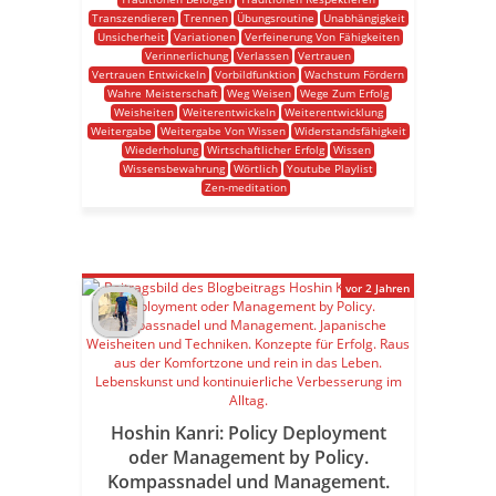
Transzendieren
Trennen
Übungsroutine
Unabhängigkeit
Unsicherheit
Variationen
Verfeinerung Von Fähigkeiten
Verinnerlichung
Verlassen
Vertrauen
Vertrauen Entwickeln
Vorbildfunktion
Wachstum Fördern
Wahre Meisterschaft
Weg Weisen
Wege Zum Erfolg
Weisheiten
Weiterentwickeln
Weiterentwicklung
Weitergabe
Weitergabe Von Wissen
Widerstandsfähigkeit
Wiederholung
Wirtschaftlicher Erfolg
Wissen
Wissensbewahrung
Wörtlich
Youtube Playlist
Zen-meditation
vor 2 Jahren
Hoshin Kanri: Policy Deployment
oder Management by Policy.
Kompassnadel und Management.