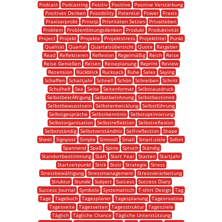
Podcast
Podcasting
Positiv
Positive
Positive Verstärkung
Positives Denken
Possibility
Potential
Power
Praxis
Praxiserprobt
Prinzip
Prioritäten Setzen
Privatleben
Problem
Problemlösungsdenken
Produkt
Produktivität
Project
Projekt
Projekte
Projektstress
Projekttitel
Punkt
Qualität
Quartal
Quartalsübersicht
Quote
Ratgeber
Read
Reflektieren
Reflexion
Regelmäßig
Reich
Reise
Reise Genießen
Reisen
Reiseplanung
Reprint
Review
Rezension
Rückblick
Rucksack
Ruhe
Sales
Saying
Schaffen
Schaltjahr
Schnell
Schön
Schreiben
Schritt
Schulheft
Sea
Seite
Seitenformat
Selbstausdruck
SelbstbekrÄftigung
Selbstbelohnung
Selbstbestimmt
Selbstbewusstsein
Selbstentwicklung
Selbstführung
Selbstgespräche
Selbstkenntnis
Selbstoptimierung
Selbstorganisation
Selbstreflektion
Selbstreflexion
Selbstständig
Selbstverständnis
Self-reflection
Shape
Sheet
Signpost
Simple
Sinnvoll
Small
Smart-ziele
Sofort
Spannend
Spaß
Spine
Spruch
Ständig
Standortbestimmung
Start
Start Year
Starten
Startjahr
Startzeitpunkt
Stick
Stolz
Strategie
Stress
Stressbewältigung
Stressmanagement
Stressverarbeitung
Struktur
Stunde
Subject
Success
Success Diary
Success Journal
Symbole
Systematisch
T-shirt Design
Tag
Tage
Tagebuch
Tagesplaner
Tagesplanung
Tagesroutine
Tagesseite
Tagesseiten
Tagesstruktur
Tagesziele
Täglich
Tägliche Chance
Tägliche Unterstützung