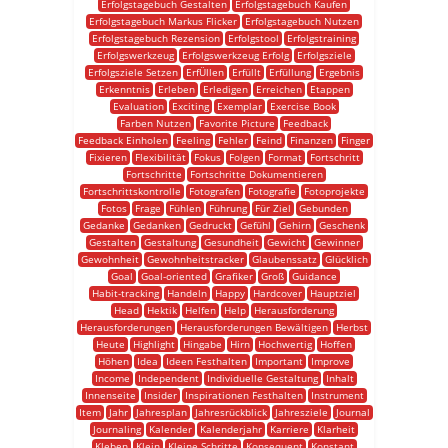
Erfolgstagebuch Gestalten
Erfolgstagebuch Kaufen
Erfolgstagebuch Markus Flicker
Erfolgstagebuch Nutzen
Erfolgstagebuch Rezension
Erfolgstool
Erfolgstraining
Erfolgswerkzeug
Erfolgswerkzeug Erfolg
Erfolgsziele
Erfolgsziele Setzen
ErfÜllen
Erfüllt
Erfüllung
Ergebnis
Erkenntnis
Erleben
Erledigen
Erreichen
Etappen
Evaluation
Exciting
Exemplar
Exercise Book
Farben Nutzen
Favorite Picture
Feedback
Feedback Einholen
Feeling
Fehler
Feind
Finanzen
Finger
Fixieren
Flexibilität
Fokus
Folgen
Format
Fortschritt
Fortschritte
Fortschritte Dokumentieren
Fortschrittskontrolle
Fotografen
Fotografie
Fotoprojekte
Fotos
Frage
Fühlen
Führung
Für Ziel
Gebunden
Gedanke
Gedanken
Gedruckt
Gefühl
Gehirn
Geschenk
Gestalten
Gestaltung
Gesundheit
Gewicht
Gewinner
Gewohnheit
Gewohnheitstracker
Glaubenssatz
Glücklich
Goal
Goal-oriented
Grafiker
Groß
Guidance
Habit-tracking
Handeln
Happy
Hardcover
Hauptziel
Head
Hektik
Helfen
Help
Herausforderung
Herausforderungen
Herausforderungen Bewältigen
Herbst
Heute
Highlight
Hingabe
Hirn
Hochwertig
Hoffen
Höhen
Idea
Ideen Festhalten
Important
Improve
Income
Independent
Individuelle Gestaltung
Inhalt
Innenseite
Insider
Inspirationen Festhalten
Instrument
Item
Jahr
Jahresplan
Jahresrückblick
Jahresziele
Journal
Journaling
Kalender
Kalenderjahr
Karriere
Klarheit
Kleben
Klein
Kleine Schritte
Konsequent
Konstant