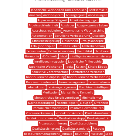
Japanische Weisheiten Und Techniken
Achtsamkeit
Amazon
Andon-system
Anfängergeist
Anpassungen
Anpassungsfähigkeit
Arbeitsbedingungen
Arbeitszufriedenheit
Ausdauer
Ausgewogenes Leben
Ausschussreduktion
Automatische Webmaschine
Autonomation
Berufliche Verbesserung
Disziplin
Effizienzsteigerung
Einfachheit
Erfolgskonzepte
Erfolgsprinzipien
Erfülltes Leben
Fehlerbehebung
Fehlerquoten
Fehlervermeidung
Flexibilität
Hardcover
Harmonie
Höflichkeit
Ikigai
Intelligente Automatisierung
Intelligenzintegration
Japanische Philosophie
Japanische Weisheiten
Jidoka
Kaizen
Kindle Ebook
Kollektive Verantwortung
Komfortzone Verlassen
Kontinuierliche Anpassung
Kontinuierliche Verbesserung
Kundenzufriedenheit
Lean-management
Lebensbalance
Lebenskunst
Leistungssteigerung
Maschinenintelligenz
Meditation
Menschliche Kontrolle
Menschliches Urteilsvermögen
Minimalismus
Nachbesserungen
Nachhaltigkeit
Neugier
Offenheit
Persönliches Wachstum
Positive Gewohnheiten
Problemerkennung
Produktionskosten
Produktionslinien
Produktionsprozesse
Produktionsstopp
Produktqualität
Prozessoptimierung
Qualitätsprobleme
Qualitätssicherung
Qualitätsstandards
Respekt
Ressourcenmanagement
Rituale
Routinen
Rückrufe
Sadō