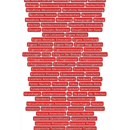
Aus Fehlern Lernen
Ausbildung
Autonomie
Bedürfnisse
Befolgen
Beherrschung Von Kunstformen
Beobachtung
Berufliche Meisterschaft
Berufliche Weiterentwicklung
Beruflicher Kontext
Bescheidenheit
Beständigkeit
Bewährte Methoden
Bewahrung
Bewegungen
Bildung
Brechen
Buchbeschreibung
Dauerhafte Entwicklung
Disziplin
Disziplin Bewahren
Disziplin In Der Kunst
Egos Loslassen
Eigene Ansätze
Eigene Methode Entwickeln
Eigene Stilfindung
Eigene Techniken
Eigene Wege
Eigene Wege Gehen
Eigenständigkeit
Eigenverantwortung
Entwicklung
Erfahrungen
Erfolg
Erfolg In Der Bildung
Erfolgserlebnisse
Erfolgsgeheimnisse
Erfolgskonzept
Erfolgskonzepte
Erfolgsstrategien
Erfülltes Leben
Erkenntnisgewinn
Erreichen Von Meisterschaft
Essenz Verstehen
Etablierte Prozesse
Experimentieren
Exzellenz
Exzellenz Anstreben
Fähigkeiten
Feedback
Fehler
Fehler Machen
Flexibilität
Fokus
Führende Rolle
Fundamentale Techniken
Geduld
Generationen
Grundlagen
Grundprinzipien
Ha
Ha-phase
Ha: Brechen
Handwerk
Harmonie
Herausforderungen
Herausforderungen Annehmen
Hinterfragen
Ikebana
Imitation
Individualisierung
Innovation
Innovationen
Intuitive Anwendung
Intuitives Handeln
Japanische Geschäftswelt
Japanische Kultur
Japanische Philosophie
Japanische Praxis
Japanische Techniken
Japanische Tradition