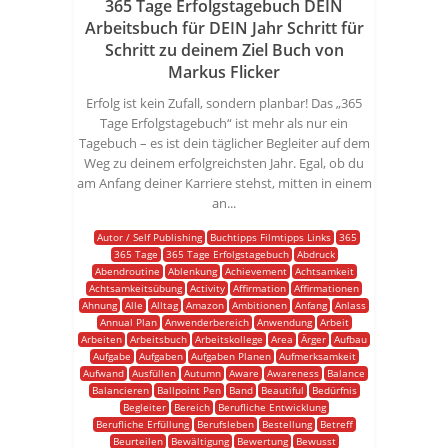
365 Tage Erfolgstagebuch DEIN
Arbeitsbuch für DEIN Jahr Schritt für
Schritt zu deinem Ziel Buch von
Markus Flicker
Erfolg ist kein Zufall, sondern planbar! Das „365
Tage Erfolgstagebuch“ ist mehr als nur ein
Tagebuch – es ist dein täglicher Begleiter auf dem
Weg zu deinem erfolgreichsten Jahr. Egal, ob du
am Anfang deiner Karriere stehst, mitten in einem
an...
Autor / Self Publishing
Buchtipps Filmtipps Links
365
365 Tage
365 Tage Erfolgstagebuch
Abdruck
Abendroutine
Ablenkung
Achievement
Achtsamkeit
Achtsamkeitsübung
Activity
Affirmation
Affirmationen
Ahnung
Alle
Alltag
Amazon
Ambitionen
Anfang
Anlass
Annual Plan
Anwenderbereich
Anwendung
Arbeit
Arbeiten
Arbeitsbuch
Arbeitskollege
Area
Ärger
Aufbau
Aufgabe
Aufgaben
Aufgaben Planen
Aufmerksamkeit
Aufwand
Ausfüllen
Autumn
Aware
Awareness
Balance
Balancieren
Ballpoint Pen
Band
Beautiful
Bedürfnis
Begleiter
Bereich
Berufliche Entwicklung
Berufliche Erfüllung
Berufsleben
Bestellung
Betreff
Beurteilen
Bewältigung
Bewertung
Bewusst