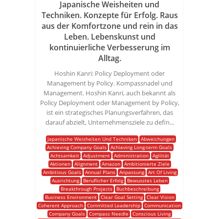
Japanische Weisheiten und
Techniken. Konzepte für Erfolg. Raus
aus der Komfortzone und rein in das
Leben. Lebenskunst und
kontinuierliche Verbesserung im
Alltag.
Hoshin Kanri: Policy Deployment oder
Management by Policy. Kompassnadel und
Management. Hoshin Kanri, auch bekannt als
Policy Deployment oder Management by Policy,
ist ein strategisches Planungsverfahren, das
darauf abzielt, Unternehmensziele zu defin...
Japanische Weisheiten Und Techniken
Abweichungen
Achieving Company Goals
Achieving Long-term Goals
Achtsamkeit
Adjustment
Administration
Agilität
Aktionen
Alignment
Amazon
Ambitionierte Ziele
Ambitious Goals
Annual Plans
Anpassung
Art Of Living
Ausrichtung
Beruflicher Erfolg
Bewusstes Leben
Breakthrough Projects
Buchbeschreibung
Business Environment
Clear Goal Setting
Clear Vision
Coherent Approach
Committed Leadership
Communication
Company Goals
Compass Needle
Conscious Living