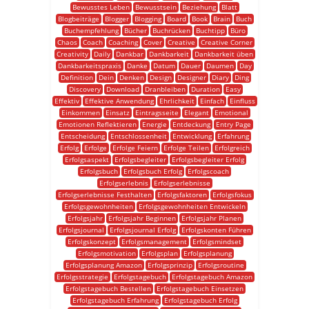
Bewusstes Leben
Bewusstsein
Beziehung
Blatt
Blogbeiträge
Blogger
Blogging
Board
Book
Brain
Buch
Buchempfehlung
Bücher
Buchrücken
Buchtipp
Büro
Chaos
Coach
Coaching
Cover
Creative
Creative Corner
Creativity
Daily
Dankbar
Dankbarkeit
Dankbarkeit üben
Dankbarkeitspraxis
Danke
Datum
Dauer
Daumen
Day
Definition
Dein
Denken
Design
Designer
Diary
Ding
Discovery
Download
Dranbleiben
Duration
Easy
Effektiv
Effektive Anwendung
Ehrlichkeit
Einfach
Einfluss
Einkommen
Einsatz
Eintragsseite
Elegant
Emotional
Emotionen Reflektieren
Energie
Entdeckung
Entry Page
Entscheidung
Entschlossenheit
Entwicklung
Erfahrung
Erfolg
Erfolge
Erfolge Feiern
Erfolge Teilen
Erfolgreich
Erfolgsaspekt
Erfolgsbegleiter
Erfolgsbegleiter Erfolg
Erfolgsbuch
Erfolgsbuch Erfolg
Erfolgscoach
Erfolgserlebnis
Erfolgserlebnisse
Erfolgserlebnisse Festhalten
Erfolgsfaktoren
Erfolgsfokus
Erfolgsgewohnheiten
Erfolgsgewohnheiten Entwickeln
Erfolgsjahr
Erfolgsjahr Beginnen
Erfolgsjahr Planen
Erfolgsjournal
Erfolgsjournal Erfolg
Erfolgskonten Führen
Erfolgskonzept
Erfolgsmanagement
Erfolgsmindset
Erfolgsmotivation
Erfolgsplan
Erfolgsplanung
Erfolgsplanung Amazon
Erfolgsprinzip
Erfolgsroutine
Erfolgsstrategie
Erfolgstagebuch
Erfolgstagebuch Amazon
Erfolgstagebuch Bestellen
Erfolgstagebuch Einsetzen
Erfolgstagebuch Erfahrung
Erfolgstagebuch Erfolg