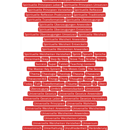
Spirituelle Prinzipien Leben
Spirituelle Prinzipien Umsetzen
Spirituelle Prinzipien Verstehen
Spirituelle Reflexion
Spirituelle Reflexion Praktizieren
Spirituelle Traditionen
Spirituelle Transformation
Spirituelle Überzeugungen
Spirituelle Überzeugungen Anwenden
Spirituelle Überzeugungen Entwickeln
Spirituelle Überzeugungen Umsetzen
Spirituelle Weisheit
Spirituelle Weisheit Anwenden
Spirituelle Weisheit Entwickeln
Spirituelle Weisheiten Anwenden
Spirituelle Weisheiten Verstehen
Sprint
Spruch
Sprüche
Steiermark
Step
Step By Step
Stove Top
Straße
Street
Success
Super
Tablet
Teaching Content
The Master Key System
The Moses Code
The Secret
Thema
Theologie
Theology
Theorie
Thesecret
Thesecret365
Things
Think
Thoughts
Time
Tinker
Today
Toll
Transformation
Träume
Trennen
Tv
Üben
Überzeugung
Umfeld
Umsetzbarkeit
Umsetzen
Universelle Gesetze
Universelle Gesetze Anwenden
Universelle Gesetze Leben
Universelle Gesetze Verstehen
Universelle Prinzipien
Universelle Wahrheit
Universelle Weisheit Anwenden
Universelle Weisheiten
Universelle Weisheiten Anwenden
Universelle Weisheiten Leben
Universelle Weisheiten Verstehen
Universum
Unrealistisch
Unterhaltung
Unzufriedenheit
Veränderung