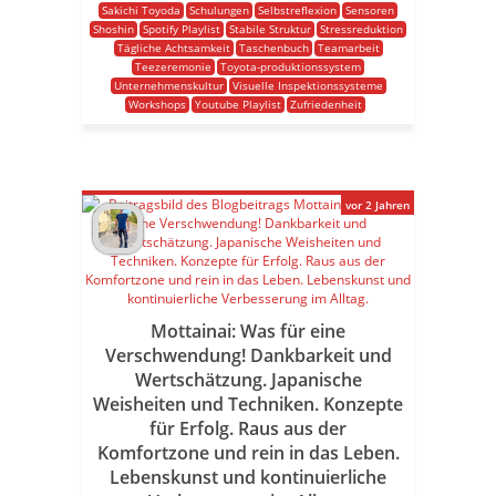
Sakichi Toyoda
Schulungen
Selbstreflexion
Sensoren
Shoshin
Spotify Playlist
Stabile Struktur
Stressreduktion
Tägliche Achtsamkeit
Taschenbuch
Teamarbeit
Teezeremonie
Toyota-produktionssystem
Unternehmenskultur
Visuelle Inspektionssysteme
Workshops
Youtube Playlist
Zufriedenheit
vor 2 Jahren
Mottainai: Was für eine
Verschwendung! Dankbarkeit und
Wertschätzung. Japanische
Weisheiten und Techniken. Konzepte
für Erfolg. Raus aus der
Komfortzone und rein in das Leben.
Lebenskunst und kontinuierliche