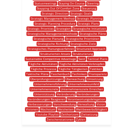
Statusmeetings
Staying On Course
Steering
Stepping Out Of Comfort Zone
Steuerung
Strategic Direction
Strategic Goals
Strategic Management Method
Strategic Planning
Strategic Planning Procedure
Strategic Plans
Strategic Priorities
Strategien
Strategische Initiativen
Strategische Managementmethode
Strategische Pläne
Strategische Planung
Strategische Prioritäten
Strategische Richtung
Strategische Ziele
Strategisches Planungsverfahren
Structured Approach
Strukturierten Ansatz
Strukturierung
Sustainable Competitive Advantage
Swot
Tactical Plans
Tägliche Aktivitäten
Tägliche Aktivitäten Verknüpfen
Tägliche Prozesse
Tägliche Tätigkeiten
Taktiken
Taktische Pläne
Taschenbuch
Techniken
Transparenz
Überprüfungssitzungen
Überwachung
Umsetzung
Unternehmensführung
Unternehmensumfeld
Unternehmensziele
Unternehmensziele Erreichen
Unterstützung
Veränderung
Veränderungen
Veränderungen Reagieren
Verantwortungsdelegation
Verbesserungen
Verschwendung
Verwaltung
Vision
Visionen
Wachstum
Weisheiten
Wettbewerbsfähigkeit
Youtube Playlist
Zeithorizont
Zielsetzung
Zwischenstationen
Zyklen