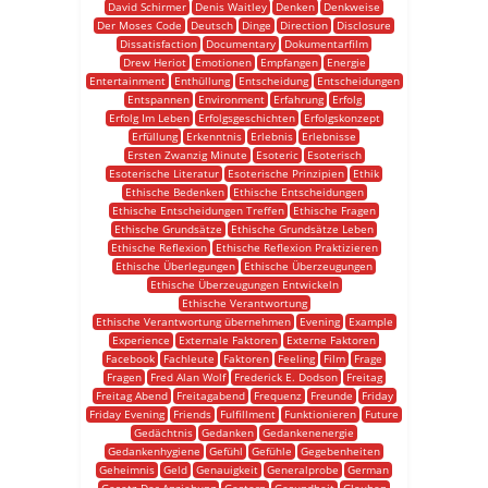
David Schirmer
Denis Waitley
Denken
Denkweise
Der Moses Code
Deutsch
Dinge
Direction
Disclosure
Dissatisfaction
Documentary
Dokumentarfilm
Drew Heriot
Emotionen
Empfangen
Energie
Entertainment
Enthüllung
Entscheidung
Entscheidungen
Entspannen
Environment
Erfahrung
Erfolg
Erfolg Im Leben
Erfolgsgeschichten
Erfolgskonzept
Erfüllung
Erkenntnis
Erlebnis
Erlebnisse
Ersten Zwanzig Minute
Esoteric
Esoterisch
Esoterische Literatur
Esoterische Prinzipien
Ethik
Ethische Bedenken
Ethische Entscheidungen
Ethische Entscheidungen Treffen
Ethische Fragen
Ethische Grundsätze
Ethische Grundsätze Leben
Ethische Reflexion
Ethische Reflexion Praktizieren
Ethische Überlegungen
Ethische Überzeugungen
Ethische Überzeugungen Entwickeln
Ethische Verantwortung
Ethische Verantwortung übernehmen
Evening
Example
Experience
Externale Faktoren
Externe Faktoren
Facebook
Fachleute
Faktoren
Feeling
Film
Frage
Fragen
Fred Alan Wolf
Frederick E. Dodson
Freitag
Freitag Abend
Freitagabend
Frequenz
Freunde
Friday
Friday Evening
Friends
Fulfillment
Funktionieren
Future
Gedächtnis
Gedanken
Gedankenenergie
Gedankenhygiene
Gefühl
Gefühle
Gegebenheiten
Geheimnis
Geld
Genauigkeit
Generalprobe
German