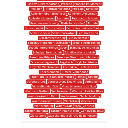
Positive Geisteshaltung
Präsenz
Präsenz Im Moment
Präzision
Prioritätensetzung
Projekte
Reflexion
Reflexion über Erlebnisse
Reflexion Und Lernen
Reflexionsübungen
Resilienz
Ressourcen Schonen
Ressourcenschonung
Risikobereitschaft
Rituale
Schwertkunst
Selbstanalyse
Selbstbewusstsein Stärken
Selbstdisziplin
Selbstmotivation
Selbstreflexion
Selbstverbesserung
Selbstvertrauen
Selbstzufriedenheit Vermeiden
Soziale Achtsamkeit
Soziale Interaktionen
Sport
Ständige Achtsamkeit
Ständige Bereitschaft
Ständige Wachsamkeit
Stressbewältigung
Stressige Situationen Meistern
Stressmanagement
Tagebuch
Tägliche Rituale
Tägliche Wachsamkeit
Techniken
Technikfasten
Teezeremonie
Tiefere Verbindung
Traditionelle Japanische Künste
Trends
Umfeld
Verbesserung
Verbesserung Des Alltags
Verbleibend
Verbleibender Geist
Visualisierungstechniken
Wachsam Bleiben
Wachsamkeit
Wachsamkeit Im Alltag
Wachsamkeit Im Beruf
Wachsamkeit Nach Handlung
Wachsamkeitstraining
Wachstum
Weisheiten
Weiterbildung
Willenskraft
Yoga
Zanshin
Zanshin Im Alltag
Zanshin Praktizieren
Zen-buddhismus
Zielsetzung
Zwischenmenschliche Beziehungen