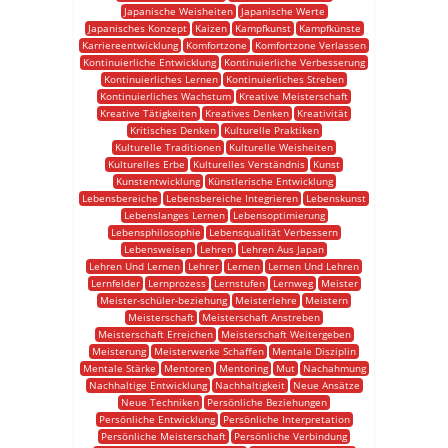
Japanische Weisheiten
Japanische Werte
Japanisches Konzept
Kaizen
Kampfkunst
Kampfkünste
Karriereentwicklung
Komfortzone
Komfortzone Verlassen
Kontinuierliche Entwicklung
Kontinuierliche Verbesserung
Kontinuierliches Lernen
Kontinuierliches Streben
Kontinuierliches Wachstum
Kreative Meisterschaft
Kreative Tätigkeiten
Kreatives Denken
Kreativität
Kritisches Denken
Kulturelle Praktiken
Kulturelle Traditionen
Kulturelle Weisheiten
Kulturelles Erbe
Kulturelles Verständnis
Kunst
Kunstentwicklung
Künstlerische Entwicklung
Lebensbereiche
Lebensbereiche Integrieren
Lebenskunst
Lebenslanges Lernen
Lebensoptimierung
Lebensphilosophie
Lebensqualität Verbessern
Lebensweisen
Lehren
Lehren Aus Japan
Lehren Und Lernen
Lehrer
Lernen
Lernen Und Lehren
Lernfelder
Lernprozess
Lernstufen
Lernweg
Meister
Meister-schüler-beziehung
Meisterlehre
Meistern
Meisterschaft
Meisterschaft Anstreben
Meisterschaft Erreichen
Meisterschaft Weitergeben
Meisterung
Meisterwerke Schaffen
Mentale Disziplin
Mentale Stärke
Mentoren
Mentoring
Mut
Nachahmung
Nachhaltige Entwicklung
Nachhaltigkeit
Neue Ansätze
Neue Techniken
Persönliche Beziehungen
Persönliche Entwicklung
Persönliche Interpretation
Persönliche Meisterschaft
Persönliche Verbindung