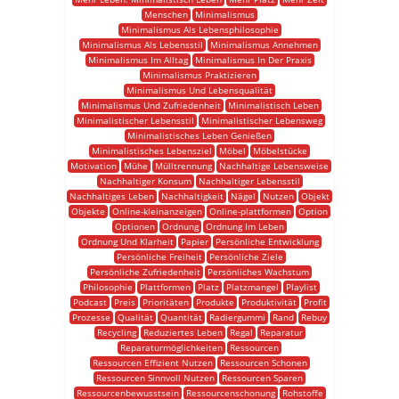
Menschen
Minimalismus
Minimalismus Als Lebensphilosophie
Minimalismus Als Lebensstil
Minimalismus Annehmen
Minimalismus Im Alltag
Minimalismus In Der Praxis
Minimalismus Praktizieren
Minimalismus Und Lebensqualität
Minimalismus Und Zufriedenheit
Minimalistisch Leben
Minimalistischer Lebensstil
Minimalistischer Lebensweg
Minimalistisches Leben Genießen
Minimalistisches Lebensziel
Möbel
Möbelstücke
Motivation
Mühe
Mülltrennung
Nachhaltige Lebensweise
Nachhaltiger Konsum
Nachhaltiger Lebensstil
Nachhaltiges Leben
Nachhaltigkeit
Nägel
Nutzen
Objekt
Objekte
Online-kleinanzeigen
Online-plattformen
Option
Optionen
Ordnung
Ordnung Im Leben
Ordnung Und Klarheit
Papier
Persönliche Entwicklung
Persönliche Freiheit
Persönliche Ziele
Persönliche Zufriedenheit
Persönliches Wachstum
Philosophie
Plattformen
Platz
Platzmangel
Playlist
Podcast
Preis
Prioritäten
Produkte
Produktivität
Profit
Prozesse
Qualität
Quantität
Radiergummi
Rand
Rebuy
Recycling
Reduziertes Leben
Regal
Reparatur
Reparaturmöglichkeiten
Ressourcen
Ressourcen Effizient Nutzen
Ressourcen Schonen
Ressourcen Sinnvoll Nutzen
Ressourcen Sparen
Ressourcenbewusstsein
Ressourcenschonung
Rohstoffe