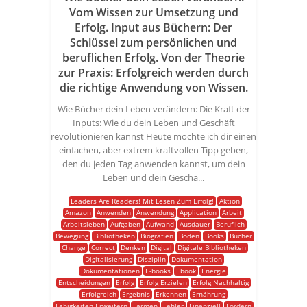
Vom Wissen zur Umsetzung und
Erfolg. Input aus Büchern: Der
Schlüssel zum persönlichen und
beruflichen Erfolg. Von der Theorie
zur Praxis: Erfolgreich werden durch
die richtige Anwendung von Wissen.
Wie Bücher dein Leben verändern: Die Kraft der
Inputs: Wie du dein Leben und Geschäft
revolutionieren kannst Heute möchte ich dir einen
einfachen, aber extrem kraftvollen Tipp geben,
den du jeden Tag anwenden kannst, um dein
Leben und dein Geschä...
Leaders Are Readers! Mit Lesen Zum Erfolg!
Aktion
Amazon
Anwenden
Anwendung
Application
Arbeit
Arbeitsleben
Aufgaben
Aufwand
Ausdauer
Beruflich
Bewegung
Bibliotheken
Biografien
Boden
Books
Bücher
Change
Correct
Denken
Digital
Digitale Bibliotheken
Digitalisierung
Disziplin
Dokumentation
Dokumentationen
E-books
Ebook
Energie
Entscheidungen
Erfolg
Erfolg Erzielen
Erfolg Nachhaltig
Erfolgreich
Ergebnis
Erkennen
Ernährung
Fähigkeiten Erweitern
Farmen
Fehler
Finanziell
Fördern