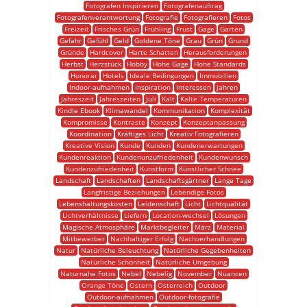
Fotografen Inspirieren
Fotografenauftrag
Fotografenverantwortung
Fotografie
Fotografieren
Fotos
Freizeit
Frisches Grün
Frühling
Frust
Gage
Garten
Gefahr
Gefühl
Geld
Goldene Töne
Grau
Grün
Grund
Gründe
Hardcover
Harte Schatten
Herausforderungen
Herbst
Herzstück
Hobby
Hohe Gage
Hohe Standards
Honorar
Hotels
Ideale Bedingungen
Immobilien
Indoor-aufnahmen
Inspiration
Interessen
Jahren
Jahreszeit
Jahreszeiten
Juli
Kalt
Kalte Temperaturen
Kindle Ebook
Klimawandel
Kommunikation
Komplexität
Kompromisse
Kontraste
Konzept
Konzeptanpassung
Koordination
Kräftiges Licht
Kreativ Fotografieren
Kreative Vision
Kunde
Kunden
Kundenerwartungen
Kundenreaktion
Kundenunzufriedenheit
Kundenwunsch
Kundenzufriedenheit
Kunstform
Künstlicher Schnee
Landschaft
Landschaften
Landschaftsgärtner
Lange Tage
Langfristige Beziehungen
Lebendige Fotos
Lebenshaltungskosten
Leidenschaft
Licht
Lichtqualität
Lichtverhältnisse
Liefern
Location-wechsel
Lösungen
Magische Atmosphäre
Marktbegleiter
März
Material
Mitbewerber
Nachhaltiger Erfolg
Nachverhandlungen
Natur
Natürliche Beleuchtung
Natürliche Gegebenheiten
Natürliche Schönheit
Natürliche Umgebung
Naturnahe Fotos
Nebel
Nebelig
November
Nuancen
Orange Töne
Ostern
Österreich
Outdoor
Outdoor-aufnahmen
Outdoor-fotografie