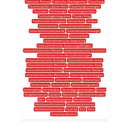
Taktische Planung
Taktische Überlegenheit
Täuschung
Täuschung Des Leeren Forts
Täuschungsstrategien
Techniken
Technologie
Technologieeinsatz
Technologieintegration
Totaler Krieg
Traditionelle Strategien
Überprüfung
Umfeld
Unternehmen
Unternehmensführung
Unternehmensnetzwerke
Unternehmensstrategie
Unternehmensziele
Unternehmer
Unternehmerische Anpassung
Unternehmerische Anpassungsfähigkeit
Unternehmerische Effizienz
Unternehmerische Flexibilität
Unternehmerische Herausforderungen
Unternehmerische Strategie
Unternehmerische Vision
Unternehmerische Weisheit
Unternehmerische Ziele
Unternehmerischer Erfolg
Unternehmerisches Denken
Unternehmerisches Wachstum
Unternehmerstrategien
Unternehmertum
Unternehmertums
Unterschied
Verbesserung
Verhandlung
Verhandlungstaktik
Verknüpfung
Verständnis
Verteidigungsstrategien
Vision
Vorgehensweise
Vorteile
Wachstum
Wechselwirkungen
Welt
Werbekampagnen
Wettbewerb
Wettbewerbsintensiv
Wettbewerbsvorteil
Wettbewerbsvorteile
Youtube
Zeit
Ziele
Zusammenfassend