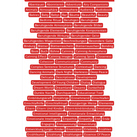
Abenteuer
Abonnieren
Adventure
Airy Companions
Animals
Atmosphäre
Atmosphere
Audience
Audiobook
Babies
Baby
Babys
Bar
Bäume
Beautiful
Beauty
Bedtime Ritual
Beruhigen
Beruhigend
Beruhigende Atmosphäre
Beruhigende Bilder
Beruhigende Elemente
Beruhigende Komponenten
Beruhigende Wirkung
Beruhigender Geist
Beruhigendes Wiegenlied
Beschreibungen
Besondere Gabe
Bindung
Blätter
Blätterrascheln
Blätterrauschen
Bonding
Book
Buch
Bühne
Calming
Calming Atmosphere
Calming Effect
Calming Images
Calming Spirit
Closeness
Cohesion
Communication
Community
Complex Sentence Structures
Contextual
Dancing
Dancing Animals
Dark Night
Darkness
Deep Peace
Delicate
Descriptions
Development
Development Of Young Children
Dialog
Dialogue
Dream World
Dreamland
Dreams
Dunkelheit
Dunkle Nacht
Durchqueren
Educational Tool
Einbildungskraft
Einjährige
Einnehmend
Einschlafen
Einschlafhilfe
Einschlafritual
Einzigartige Weise
Elemente
Eltern
Eltern Und Kinder
Eltern-kind-bindung
Emotional
Emotional Intelligence
Emotionale Entwicklung
Emotionale Intelligenz
Empathie
Empathy
End
Ende
Engaging
Entspannung
Entwicklung
Entwicklung Junger Kinder
Enveloped
Erlebnis
Erzählen
Erzählkunst
Erzählung
Erzählungen
Essence Of Peace