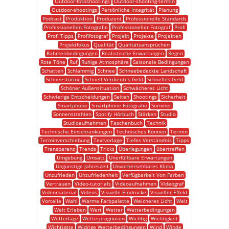
Outdoor-fotoshootings
Outdoor-shooting-termin
Outdoor-shootings
Persönliche Integrität
Planung
Podcast
Produktion
Produzent
Professionelle Standards
Professionellen Fotografie
Professioneller Fotograf
Profi
Profi Tipps
Profifotograf
Projekt
Projekte
Projekten
Projektfokus
Qualität
Qualitätsansprüchen
Rahmenbedingungen
Realistische Erwartungen
Regen
Rote Töne
Ruf
Ruhige Atmosphäre
Saisonale Bedingungen
Schatten
Schlammig
Schnee
Schneebedeckte Landschaft
Schneestürme
Schnell Verdientes Geld
Schnelles Geld
Schöner Außensituation
Schwächeres Licht
Schwierige Entscheidungen
Seiten
Shootings
Sicherheit
Smartphone
Smartphone Fotografie
Sommer
Sonnenstrahlen
Spotify Hörbuch
Stärken
Studio
Studioaufnahmen
Taschenbuch
Technik
Technische Einschränkungen
Technisches Können
Termin
Terminverschiebung
Textvorlage
Tiefes Verständnis
Tipps
Transparenz
Trends
Tricks
Überlegungen
übertreffen
Umgebung
Umsatz
Unerfüllbare Erwartungen
Ungünstige Jahreszeit
Unvorhersehbares Klima
Unzufrieden
Unzufriedenheit
Verfügbarkeit Von Farben
Vertrauen
Video-tutorials
Videoaufnahmen
Videograf
Videomaterial
Videos
Visuelle Eindrücke
Visueller Effekt
Vorteile
Wahl
Warme Farbpalette
Weicheres Licht
Welt
Welt Erleben
Wert
Wetter
Wetterbedingungen
Wetterlage
Wetterprognosen
Wichtig
Wichtigkeit
Wichtigste
Widrige Wetterbedingungen
Wind
Winde