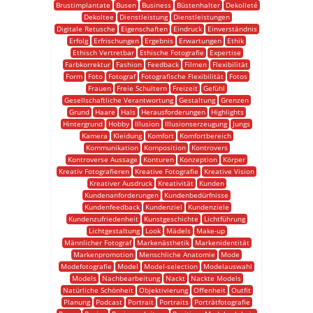
Brustimplantate
Busen
Business
Büstenhalter
Dekolleté
Dekoltee
Dienstleistung
Dienstleistungen
Digitale Retusche
Eigenschaften
Eindruck
Einverständnis
Erfolg
Erfrischungen
Ergebnis
Erwartungen
Ethik
Ethisch Vertretbar
Ethische Fotografie
Expertise
Farbkorrektur
Fashion
Feedback
Filmen
Flexibilität
Form
Foto
Fotograf
Fotografische Flexibilität
Fotos
Frauen
Freie Schultern
Freizeit
Gefühl
Gesellschaftliche Verantwortung
Gestaltung
Grenzen
Grund
Haare
Hals
Herausforderungen
Highlights
Hintergrund
Hobby
Illusion
Illusionserzeugung
Jungs
Kamera
Kleidung
Komfort
Komfortbereich
Kommunikation
Komposition
Kontrovers
Kontroverse Aussage
Konturen
Konzeption
Körper
Kreativ Fotografieren
Kreative Fotografie
Kreative Vision
Kreativer Ausdruck
Kreativität
Kunden
Kundenanforderungen
Kundenbedürfnisse
Kundenfeedback
Kundenziel
Kundenziele
Kundenzufriedenheit
Kunstgeschichte
Lichtführung
Lichtgestaltung
Look
Mädels
Make-up
Männlicher Fotograf
Markenästhetik
Markenidentität
Markenpromotion
Menschliche Anatomie
Mode
Modefotografie
Model
Model-selection
Modelauswahl
Models
Nachbearbeitung
Nackt
Nackte Models
Natürliche Schönheit
Objektivierung
Offenheit
Outfit
Planung
Podcast
Portrait
Portraits
Porträtfotografie