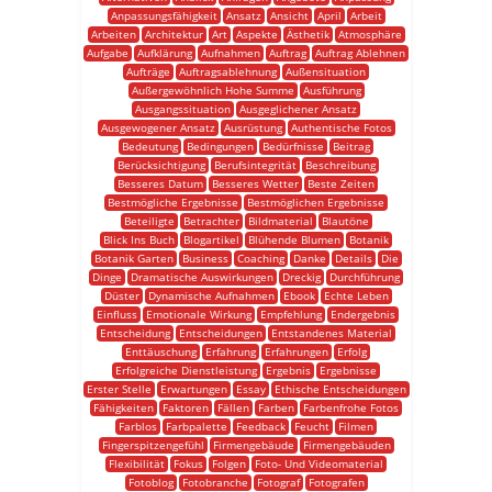
Anpassungsfähigkeit
Ansatz
Ansicht
April
Arbeit
Arbeiten
Architektur
Art
Aspekte
Ästhetik
Atmosphäre
Aufgabe
Aufklärung
Aufnahmen
Auftrag
Auftrag Ablehnen
Aufträge
Auftragsablehnung
Außensituation
Außergewöhnlich Hohe Summe
Ausführung
Ausgangssituation
Ausgeglichener Ansatz
Ausgewogener Ansatz
Ausrüstung
Authentische Fotos
Bedeutung
Bedingungen
Bedürfnisse
Beitrag
Berücksichtigung
Berufsintegrität
Beschreibung
Besseres Datum
Besseres Wetter
Beste Zeiten
Bestmögliche Ergebnisse
Bestmöglichen Ergebnisse
Beteiligte
Betrachter
Bildmaterial
Blautöne
Blick Ins Buch
Blogartikel
Blühende Blumen
Botanik
Botanik Garten
Business
Coaching
Danke
Details
Die
Dinge
Dramatische Auswirkungen
Dreckig
Durchführung
Düster
Dynamische Aufnahmen
Ebook
Echte Leben
Einfluss
Emotionale Wirkung
Empfehlung
Endergebnis
Entscheidung
Entscheidungen
Entstandenes Material
Enttäuschung
Erfahrung
Erfahrungen
Erfolg
Erfolgreiche Dienstleistung
Ergebnis
Ergebnisse
Erster Stelle
Erwartungen
Essay
Ethische Entscheidungen
Fähigkeiten
Faktoren
Fällen
Farben
Farbenfrohe Fotos
Farblos
Farbpalette
Feedback
Feucht
Filmen
Fingerspitzengefühl
Firmengebäude
Firmengebäuden
Flexibilität
Fokus
Folgen
Foto- Und Videomaterial
Fotoblog
Fotobranche
Fotograf
Fotografen