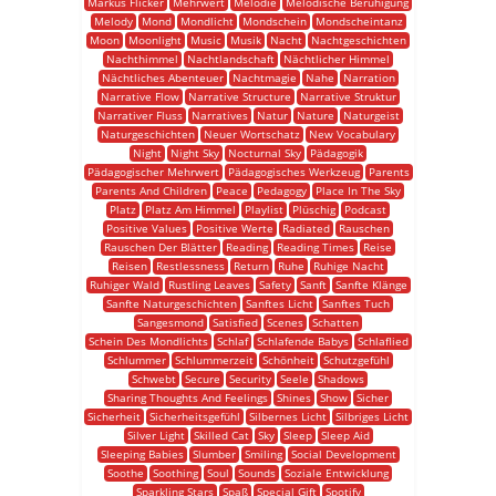
Markus Flicker
Mehrwert
Melodie
Melodische Beruhigung
Melody
Mond
Mondlicht
Mondschein
Mondscheintanz
Moon
Moonlight
Music
Musik
Nacht
Nachtgeschichten
Nachthimmel
Nachtlandschaft
Nächtlicher Himmel
Nächtliches Abenteuer
Nachtmagie
Nahe
Narration
Narrative Flow
Narrative Structure
Narrative Struktur
Narrativer Fluss
Narratives
Natur
Nature
Naturgeist
Naturgeschichten
Neuer Wortschatz
New Vocabulary
Night
Night Sky
Nocturnal Sky
Pädagogik
Pädagogischer Mehrwert
Pädagogisches Werkzeug
Parents
Parents And Children
Peace
Pedagogy
Place In The Sky
Platz
Platz Am Himmel
Playlist
Plüschig
Podcast
Positive Values
Positive Werte
Radiated
Rauschen
Rauschen Der Blätter
Reading
Reading Times
Reise
Reisen
Restlessness
Return
Ruhe
Ruhige Nacht
Ruhiger Wald
Rustling Leaves
Safety
Sanft
Sanfte Klänge
Sanfte Naturgeschichten
Sanftes Licht
Sanftes Tuch
Sangesmond
Satisfied
Scenes
Schatten
Schein Des Mondlichts
Schlaf
Schlafende Babys
Schlaflied
Schlummer
Schlummerzeit
Schönheit
Schutzgefühl
Schwebt
Secure
Security
Seele
Shadows
Sharing Thoughts And Feelings
Shines
Show
Sicher
Sicherheit
Sicherheitsgefühl
Silbernes Licht
Silbriges Licht
Silver Light
Skilled Cat
Sky
Sleep
Sleep Aid
Sleeping Babies
Slumber
Smiling
Social Development
Soothe
Soothing
Soul
Sounds
Soziale Entwicklung
Sparkling Stars
Spaß
Special Gift
Spotify