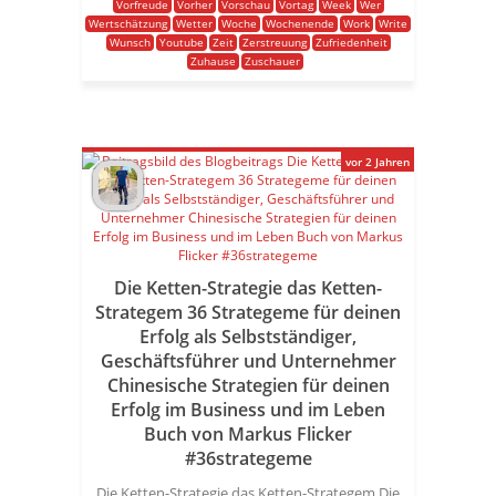
Vorfreude
Vorher
Vorschau
Vortag
Week
Wer
Wertschätzung
Wetter
Woche
Wochenende
Work
Write
Wunsch
Youtube
Zeit
Zerstreuung
Zufriedenheit
Zuhause
Zuschauer
vor 2 Jahren
Die Ketten-Strategie das Ketten-
Strategem 36 Strategeme für deinen
Erfolg als Selbstständiger,
Geschäftsführer und Unternehmer
Chinesische Strategien für deinen
Erfolg im Business und im Leben
Buch von Markus Flicker
#36strategeme
Die Ketten-Strategie das Ketten-Strategem Die