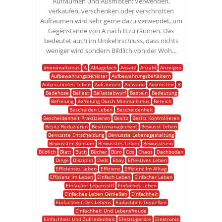
Aufräumen und Ausmisten: Verwenden,
verkaufen, verschenken oder verschrotten
Aufräumen wird sehr gerne dazu verwendet, um
Gegenstände von A nach B zu räumen. Das
bedeutet auch im Umkehrschluss, dass nichts
weniger wird sondern Bildlich von der Woh...
#minimalismus
A
Ablagefach
Ansatz
Anzahl
Anzeigen
Aufbewahrungsbehälter
Aufbewahrungsbehältern
Aufgeräumtes Leben
Aufräumen
Aufwand
Ausmisten
B
Badehose
Ballast
Ballastabwurf
Basteln
Bedeutung
Befreiung
Befreiung Durch Minimalismus
Bereich
Bescheiden Leben
Bescheidenheit
Bescheidenheit Praktizieren
Besitz
Besitz Kontrollieren
Besitz Reduzieren
Besitzmanagement
Bewusst Leben
Bewusste Entscheidung
Bewusste Lebensgestaltung
Bewusster Konsum
Bewusstes Leben
Bewusstsein
Bildlich
Blatt
Buch
Bücher
Büro
Cds
Chaos
Dachboden
Dinge
Disziplin
Dvds
Ebay
Effektives Leben
Effizientes Leben
Effizienz
Effizienz Im Alltag
Effizienz Im Leben
Einfach Leben
Einfacher Leben
Einfacher Lebensstil
Einfaches Leben
Einfaches Leben Genießen
Einfachheit
Einfachheit Des Lebens
Einfachheit Genießen
Einfachheit Und Lebensfreude
Einfachheit Und Zufriedenheit
Elektrogeräte
Elektronik