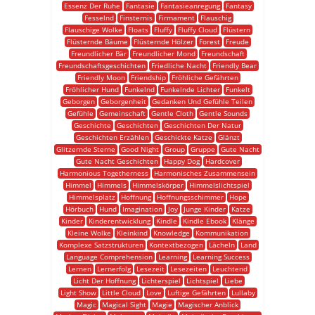
Essenz Der Ruhe
Fantasie
Fantasieanregung
Fantasy
Fesselnd
Finsternis
Firmament
Flauschig
Flauschige Wolke
Floats
Fluffy
Fluffy Cloud
Flüstern
Flüsternde Bäume
Flüsternde Hölzer
Forest
Freude
Freundlicher Bär
Freundlicher Mond
Freundschaft
Freundschaftsgeschichten
Friedliche Nacht
Friendly Bear
Friendly Moon
Friendship
Fröhliche Gefährten
Fröhlicher Hund
Funkelnd
Funkelnde Lichter
Funkelt
Geborgen
Geborgenheit
Gedanken Und Gefühle Teilen
Gefühle
Gemeinschaft
Gentle Cloth
Gentle Sounds
Geschichte
Geschichten
Geschichten Der Natur
Geschichten Erzählen
Geschickte Katze
Glänzt
Glitzernde Sterne
Good Night
Group
Gruppe
Gute Nacht
Gute Nacht Geschichten
Happy Dog
Hardcover
Harmonious Togetherness
Harmonisches Zusammensein
Himmel
Himmels
Himmelskörper
Himmelslichtspiel
Himmelsplatz
Hoffnung
Hoffnungsschimmer
Hope
Hörbuch
Hund
Imagination
Joy
Junge Kinder
Katze
Kinder
Kinderentwicklung
Kindle
Kindle Ebook
Klänge
Kleine Wolke
Kleinkind
Knowledge
Kommunikation
Komplexe Satzstrukturen
Kontextbezogen
Lächeln
Land
Language Comprehension
Learning
Learning Success
Lernen
Lernerfolg
Lesezeit
Lesezeiten
Leuchtend
Licht Der Hoffnung
Lichterspiel
Lichtspiel
Liebe
Light Show
Little Cloud
Love
Luftige Gefährten
Lullaby
Magic
Magical Sight
Magie
Magischer Anblick