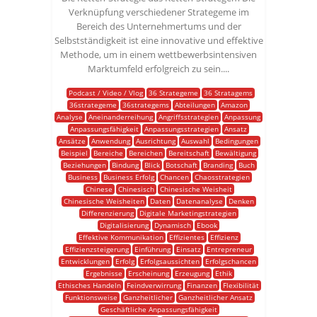
Verknüpfung verschiedener Strategeme im
Bereich des Unternehmertums und der
Selbstständigkeit ist eine innovative und effektive
Methode, um in einem wettbewerbsintensiven
Marktumfeld erfolgreich zu sein....
Podcast / Video / Vlog
36 Strategeme
36 Stratagems
36strategeme
36strategems
Abteilungen
Amazon
Analyse
Aneinanderreihung
Angriffsstrategien
Anpassung
Anpassungsfähigkeit
Anpassungsstrategien
Ansatz
Ansätze
Anwendung
Ausrichtung
Auswahl
Bedingungen
Beispiel
Bereiche
Bereichen
Bereitschaft
Bewältigung
Beziehungen
Bindung
Blick
Botschaft
Branding
Buch
Business
Business Erfolg
Chancen
Chaosstrategien
Chinese
Chinesisch
Chinesische Weisheit
Chinesische Weisheiten
Daten
Datenanalyse
Denken
Differenzierung
Digitale Marketingstrategien
Digitalisierung
Dynamisch
Ebook
Effektive Kommunikation
Effizientes
Effizienz
Effizienzsteigerung
Einführung
Einsatz
Entrepreneur
Entwicklungen
Erfolg
Erfolgsaussichten
Erfolgschancen
Ergebnisse
Erscheinung
Erzeugung
Ethik
Ethisches Handeln
Feindverwirrung
Finanzen
Flexibilität
Funktionsweise
Ganzheitlicher
Ganzheitlicher Ansatz
Geschäftliche Anpassungsfähigkeit