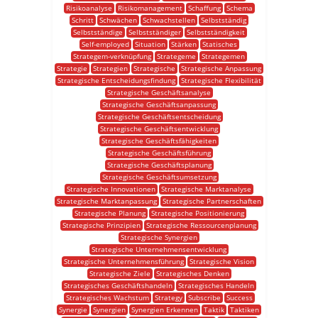
Risikoanalyse
Risikomanagement
Schaffung
Schema
Schritt
Schwächen
Schwachstellen
Selbstständig
Selbstständige
Selbstständiger
Selbstständigkeit
Self-employed
Situation
Stärken
Statisches
Strategem-verknüpfung
Strategeme
Strategemen
Strategie
Strategien
Strategische
Strategische Anpassung
Strategische Entscheidungsfindung
Strategische Flexibilität
Strategische Geschäftsanalyse
Strategische Geschäftsanpassung
Strategische Geschäftsentscheidung
Strategische Geschäftsentwicklung
Strategische Geschäftsfähigkeiten
Strategische Geschäftsführung
Strategische Geschäftsplanung
Strategische Geschäftsumsetzung
Strategische Innovationen
Strategische Marktanalyse
Strategische Marktanpassung
Strategische Partnerschaften
Strategische Planung
Strategische Positionierung
Strategische Prinzipien
Strategische Ressourcenplanung
Strategische Synergien
Strategische Unternehmensentwicklung
Strategische Unternehmensführung
Strategische Vision
Strategische Ziele
Strategisches Denken
Strategisches Geschäftshandeln
Strategisches Handeln
Strategisches Wachstum
Strategy
Subscribe
Success
Synergie
Synergien
Synergien Erkennen
Taktik
Taktiken