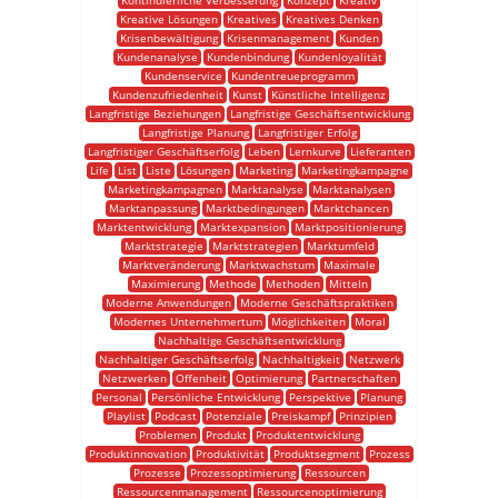
Kontinuierliche Verbesserung
Konzept
Kreativ
Kreative Lösungen
Kreatives
Kreatives Denken
Krisenbewältigung
Krisenmanagement
Kunden
Kundenanalyse
Kundenbindung
Kundenloyalität
Kundenservice
Kundentreueprogramm
Kundenzufriedenheit
Kunst
Künstliche Intelligenz
Langfristige Beziehungen
Langfristige Geschäftsentwicklung
Langfristige Planung
Langfristiger Erfolg
Langfristiger Geschäftserfolg
Leben
Lernkurve
Lieferanten
Life
List
Liste
Lösungen
Marketing
Marketingkampagne
Marketingkampagnen
Marktanalyse
Marktanalysen
Marktanpassung
Marktbedingungen
Marktchancen
Marktentwicklung
Marktexpansion
Marktpositionierung
Marktstrategie
Marktstrategien
Marktumfeld
Marktveränderung
Marktwachstum
Maximale
Maximierung
Methode
Methoden
Mitteln
Moderne Anwendungen
Moderne Geschäftspraktiken
Modernes Unternehmertum
Möglichkeiten
Moral
Nachhaltige Geschäftsentwicklung
Nachhaltiger Geschäftserfolg
Nachhaltigkeit
Netzwerk
Netzwerken
Offenheit
Optimierung
Partnerschaften
Personal
Persönliche Entwicklung
Perspektive
Planung
Playlist
Podcast
Potenziale
Preiskampf
Prinzipien
Problemen
Produkt
Produktentwicklung
Produktinnovation
Produktivität
Produktsegment
Prozess
Prozesse
Prozessoptimierung
Ressourcen
Ressourcenmanagement
Ressourcenoptimierung