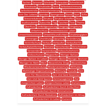
Sachen
Saisonal
Schränke
Schrauben
Schreibtisch
Schublade
Schubladen
Seite
Selbstbestimmung
Selbstkontrolle
Selbstoptimierung
Selbstverwirklichung
Sinn Des Lebens
Spenden
Sportgeräte
Stand
Start
Stifte
Stressreduktion
Struktur
Struktur Schaffen
Stück
Studiozubehör
Subscribe
Tag
Taschen
Text
Thema
Überfluss
Umfeldgestaltung
Umgang
Umgebung
Umkehrschluss
Umweltbewusst Leben
Umweltbewusstsein
Umweltfreundlichkeit
Unabhängigkeit
Unmengen
Unordnung
Upcycling
Veränderung
Vereinfachung
Verkauf
Verkaufen
Verkaufserlös
Verkaufsplattformen
Versand
Verschenken
Verschrotten
Verwenden
Verwendung
Volksschullehrerin
Volksschulzeit
Wegwerfen
Weniger Ballast
Weniger Ballast Im Leben
Weniger Besitz
Weniger Besitzen
Weniger Ist Mehr
Wert
Wesentliche Dinge
Wesentliches
Wiederverwendung
Wiederverwertung
Willhaben
Wohltätige Organisationen
Wohnung
Youtube
Zeit
Zeit Für Wesentliches
Zeit Und Geld Gewinnen
Zeit Und Geld Sparen
Zeitmanagement
Ziel
Zielgerichtet Leben
Zielgerichtetes Leben
Zielsetzung
Zufriedenheit
Zufriedenheit Durch Einfachheit
Zufriedenheit Durch Minimalismus
Zufriedenheit Durch Reduktion
Zufriedenheit Im Alltag
Zufriedenheit Im Leben
Zustand