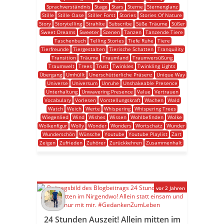
Sprachverständnis
Stage
Stars
Sterne
Sternenglanz
Stille
Stille Oase
Stiller Forst
Stories
Stories Of Nature
Story
Storytelling
Strahlte
Subscribe
Süße Träume
Süßer
Sweet Dreams
Sweeter
Szenen
Tanzen
Tanzende Tiere
Taschenbuch
Telling Stories
Tiefe Ruhe
Tiere
Tierfreunde
Tiergestalten
Tierische Schatten
Tranquility
Transition
Träume
Traumland
Traumversüßung
Traumwelt
Trees
Trust
Twinkles
Twinkling Lights
Übergang
Umhüllt
Unerschütterliche Präsenz
Unique Way
Universe
Universum
Unruhe
Unshakeable Presence
Unterhaltung
Unwavering Presence
Value
Vertrauen
Vocabulary
Vorlesen
Vorstellungskraft
Wachen
Wald
Watch
Weich
Werte
Whispering
Whispering Trees
Wiegenlied
Wind
Wishes
Wissen
Wohlbefinden
Wolke
Wolkenfigur
Wolly
Wonder
Wonders
Wortschatz
Wunder
Wunderschön
Wünsche
Youtube
Youtube Playlist
Zart
Zeigen
Zufrieden
Zuhörer
Zurückkehren
Zusammenhalt
vor 2 Jahren
24 Stunden Auszeit! Allein mitten im