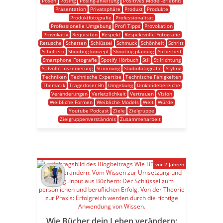
Posen
Posing
Posing-anleitung
Positives Model-erlebnis
Präsentation
Privatsphäre
Produkt
Produkte
Produktfotografie
Professionalität
Professionelle Umgebung
Profi Tipps
Provokation
Provokativ
Requisiten
Respekt
Respektvolle Fotografie
Retusche
Schatten
Schlüssel
Schmuck
Schönheit
Schritt
Schultern
Shooting-konzept
Shooting-planung
Sicherheit
Smartphone Fotografie
Spotify Hörbuch
Stil
Stilrichtung
Stilvolle Inszenierung
Stimmung
Studiofotografie
Styling
Techniken
Technische Expertise
Technische Fähigkeiten
Thematik
Trägerloser Bh
Umgebung
Umkleidebereiche
Veränderungen
Verletzlichkeit
Vertrauen
Vision
Weibliche Formen
Weibliche Models
Welt
Würde
Youtube Podcast
Ziele
Zielgruppe
Zielgruppenverständnis
Zusammenarbeit
vor 2 Jahren
Wie Bücher dein Leben verändern: