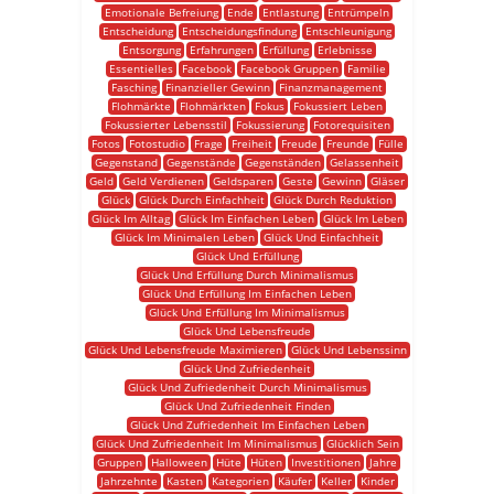
Emotionale Befreiung
Ende
Entlastung
Entrümpeln
Entscheidung
Entscheidungsfindung
Entschleunigung
Entsorgung
Erfahrungen
Erfüllung
Erlebnisse
Essentielles
Facebook
Facebook Gruppen
Familie
Fasching
Finanzieller Gewinn
Finanzmanagement
Flohmärkte
Flohmärkten
Fokus
Fokussiert Leben
Fokussierter Lebensstil
Fokussierung
Fotorequisiten
Fotos
Fotostudio
Frage
Freiheit
Freude
Freunde
Fülle
Gegenstand
Gegenstände
Gegenständen
Gelassenheit
Geld
Geld Verdienen
Geldsparen
Geste
Gewinn
Gläser
Glück
Glück Durch Einfachheit
Glück Durch Reduktion
Glück Im Alltag
Glück Im Einfachen Leben
Glück Im Leben
Glück Im Minimalen Leben
Glück Und Einfachheit
Glück Und Erfüllung
Glück Und Erfüllung Durch Minimalismus
Glück Und Erfüllung Im Einfachen Leben
Glück Und Erfüllung Im Minimalismus
Glück Und Lebensfreude
Glück Und Lebensfreude Maximieren
Glück Und Lebenssinn
Glück Und Zufriedenheit
Glück Und Zufriedenheit Durch Minimalismus
Glück Und Zufriedenheit Finden
Glück Und Zufriedenheit Im Einfachen Leben
Glück Und Zufriedenheit Im Minimalismus
Glücklich Sein
Gruppen
Halloween
Hüte
Hüten
Investitionen
Jahre
Jahrzehnte
Kasten
Kategorien
Käufer
Keller
Kinder