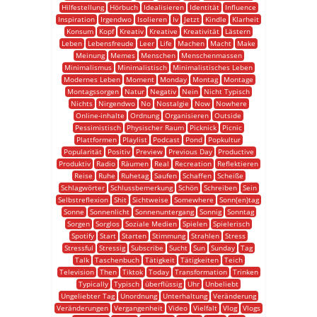
Hilfestellung
Hörbuch
Idealisieren
Identität
Influence
Inspiration
Irgendwo
Isolieren
Iv
Jetzt
Kindle
Klarheit
Konsum
Kopf
Kreativ
Kreative
Kreativität
Lästern
Leben
Lebensfreude
Leer
Life
Machen
Macht
Make
Meinung
Memes
Menschen
Menschenmassen
Minimalismus
Minimalistisch
Minimalistisches Leben
Modernes Leben
Moment
Monday
Montag
Montage
Montagssorgen
Natur
Negativ
Nein
Nicht Typisch
Nichts
Nirgendwo
No
Nostalgie
Now
Nowhere
Online-inhalte
Ordnung
Organisieren
Outside
Pessimistisch
Physischer Raum
Picknick
Picnic
Plattformen
Playlist
Podcast
Pond
Popkultur
Popularität
Positiv
Preview
Previous Day
Productive
Produktiv
Radio
Räumen
Real
Recreation
Reflektieren
Reise
Ruhe
Ruhetag
Saufen
Schaffen
Scheiße
Schlagwörter
Schlussbemerkung
Schön
Schreiben
Sein
Selbstreflexion
Shit
Sichtweise
Somewhere
Sonn(en)tag
Sonne
Sonnenlicht
Sonnenuntergang
Sonnig
Sonntag
Sorgen
Sorglos
Soziale Medien
Spielen
Spielerisch
Spotify
Start
Starten
Stimmung
Strahlen
Stress
Stressful
Stressig
Subscribe
Sucht
Sun
Sunday
Tag
Talk
Taschenbuch
Tätigkeit
Tätigkeiten
Teich
Television
Then
Tiktok
Today
Transformation
Trinken
Typically
Typisch
überflüssig
Uhr
Unbeliebt
Ungeliebter Tag
Unordnung
Unterhaltung
Veränderung
Veränderungen
Vergangenheit
Video
Vielfalt
Vlog
Vlogs