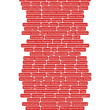
Geduld
Gehirn
Gene
Geschäft
Geschäftlicher Gewinn
Geschäftserfolg
Geschäftsleben
Geschichten
Gesetz
Gesundheit
Gesundheit Verbessern
Handlung
Handlungen
Handlungsstrategien
Harte Arbeit
Herausforderungen
Hingabe
Implementation
Informationen
Input
Inputs
Inspiration
Inspirieren
Intelligenz
Interpretation
Kausalität
Key
Kindle
Kleiner Schritt
Kluge Entscheidungen
Kluge Menschen
Knowledge
Konzentrieren
Körper
Kraft
Leaders Are Readers
Leben
Leben Verändern
Lebenslanges Lernen
Leistungsfähig
Leistungsfähigkeit
Lernen
Lesen
Leser
Life
Limonaden
Menschen
Nachhaltiger Erfolg
Nährstoffe
Nahrung
Negative Menschen
Newton
Online-kurse
Output
Outputs
Personal
Persönlich
Philosophie
Planung
Playlist
Podcast
Practice
Praxis
Prinzip
Produktiv
Produktivität
Professional
Proper
Qualität
Reaktion
Reflexion
Ressourcen
Revolution
Revolutionieren
Richtig
Sachbücher
Samen
Schlaf
Schlüssel
Schlüssel Zum Erfolg
Selbstdisziplin
Soziale Medien
Spitzenköche
Spotify
Strategie
Success
Successful
Täglich
Taschenbuch
Technologische Fortschritte
Theorie
Theory
Tipp
Träume
Treibstoff
Umfeld
Umsetzung
Unabhängigkeit
Universell
Universelles Prinzip
Unterhaltung
Unternehmer
Unterstützen
Verändern
Veränderung
Verbessern
Verwirklichung
Warm-app-kalender