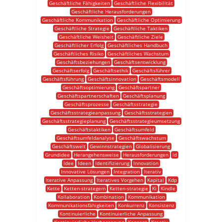
Geschäftliche Fähigkeiten
Geschäftliche Flexibilität
Geschäftliche Herausforderungen
Geschäftliche Kommunikation
Geschäftliche Optimierung
Geschäftliche Strategie
Geschäftliche Taktiken
Geschäftliche Weisheit
Geschäftliche Ziele
Geschäftlicher Erfolg
Geschäftliches Handbuch
Geschäftliches Risiko
Geschäftliches Wachstum
Geschäftsbeziehungen
Geschäftsentwicklung
Geschäftserfolg
Geschäftsethik
Geschäftsführer
Geschäftsführung
Geschäftsinnovation
Geschäftsmodell
Geschäftsoptimierung
Geschäftspartner
Geschäftspartnerschaften
Geschäftsplanung
Geschäftsprozesse
Geschäftsstrategie
Geschäftsstrategieanpassung
Geschäftsstrategien
Geschäftsstrategieplanung
Geschäftsstrategieumsetzung
Geschäftstaktiken
Geschäftsumfeld
Geschäftsumfeldanalyse
Geschäftswachstum
Geschäftswelt
Gewinnstrategien
Globalisierung
Grundidee
Herangehensweise
Herausforderungen
Id
Idee
Ideen
Identifizierung
Innovation
Innovative Lösungen
Integration
Iterativ
Iterative Anpassung
Iteratives Vorgehen
Kapital
Kdp
Kette
Ketten-strategem
Ketten-strategie
Ki
Kindle
Kollaboration
Kombination
Kommunikation
Kommunikationsfähigkeiten
Konkurrenz
Konsistenz
Kontinuierliche
Kontinuierliche Anpassung