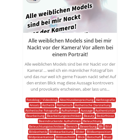
Alle weiblichen Models sind bei mir
Nackt vor der Kamera! Vor allem bei
einem Portrait!
Alle weiblichen Models sind bei mir Nackt vor der
Kamera! … weil ich ein männlicher Fotograf bin
und das nur weil ich gerne Frauen nackt sehe! Auf
den ersten Blick mag diese Aussage kontrovers
und provokativ erscheinen, aber lass uns...
Fotoblog / Videoblog
Abschlussbesprechung
Aktfotografie
Ansatz
Ästhetik
Ästhetisch
Ästhetische Darstellung
Ästhetische Fotografie
Aufnahmen
Aussage
Authentizität
Bearbeitung
Bearbeitungstechniken
Beauty
Bedürfnisse
Beeindruckende Aufnahmen
Beleuchtung
Beleuchtungstechniken
Bereich
Bewerbung
Bh
Bild
Bildästhetik
Bildbearbeitung
Bilder
Bildkomposition
Bildpräsentation
Bildzuschnitt
Blick
Botschaft
Brust