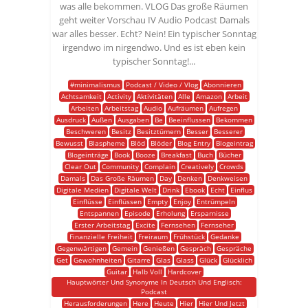
was alle bekommen. VLOG Das große Räumen
geht weiter Vorschau IV Audio Podcast Damals
war alles besser. Echt? Nein! Ein typischer Sonntag
irgendwo im nirgendwo. Und es ist eben kein
typischer Sonntag!...
#minimalismus
Podcast / Video / Vlog
Abonnieren
Achtsamkeit
Activity
Aktivitäten
Alle
Amazon
Arbeit
Arbeiten
Arbeitstag
Audio
Aufräumen
Aufregen
Ausdruck
Außen
Ausgaben
Be
Beeinflussen
Bekommen
Beschweren
Besitz
Besitztümern
Besser
Besserer
Bewusst
Blaspheme
Blöd
Blöder
Blog Entry
Blogeintrag
Blogeinträge
Book
Booze
Breakfast
Buch
Bücher
Clear Out
Community
Complain
Creatively
Crowds
Damals
Das Große Räumen
Day
Denken
Denkweisen
Digitale Medien
Digitale Welt
Drink
Ebook
Echt
Einflus
Einflüsse
Einflüssen
Empty
Enjoy
Entrümpeln
Entspannen
Episode
Erholung
Ersparnisse
Erster Arbeitstag
Excite
Fernsehen
Fernseher
Finanzielle Freiheit
Freiraum
Frühstück
Gedanke
Gegenwärtigen
Gemein
Genießen
Gespräch
Gespräche
Get
Gewohnheiten
Gitarre
Glas
Glass
Glück
Glücklich
Guitar
Halb Voll
Hardcover
Hauptwörter Und Synonyme In Deutsch Und Englisch:
Podcast
Herausforderungen
Here
Heute
Hier
Hier Und Jetzt