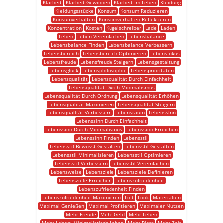
Klarheit
Klarheit Gewinnen
Klarheit Im Leben
Kleidung
Kleidungsstücke
Konsum
Konsum Reduzieren
Konsumverhalten
Konsumverhalten Reflektieren
Konzentration
Kosten
Kugelschreiber
Lade
Laden
Leben
Leben Vereinfachen
Lebensbalance
Lebensbalance Finden
Lebensbalance Verbessern
Lebensbereich
Lebensbereich Optimieren
Lebensfokus
Lebensfreude
Lebensfreude Steigern
Lebensgestaltung
Lebensglück
Lebensphilosophie
Lebensprioritäten
Lebensqualität
Lebensqualität Durch Einfachheit
Lebensqualität Durch Minimalismus
Lebensqualität Durch Ordnung
Lebensqualität Erhöhen
Lebensqualität Maximieren
Lebensqualität Steigern
Lebensqualität Verbessern
Lebensraum
Lebenssinn
Lebenssinn Durch Einfachheit
Lebenssinn Durch Minimalismus
Lebenssinn Erreichen
Lebenssinn Finden
Lebensstil
Lebensstil Bewusst Gestalten
Lebensstil Gestalten
Lebensstil Minimalisieren
Lebensstil Optimieren
Lebensstil Verbessern
Lebensstil Vereinfachen
Lebensweise
Lebensziele
Lebensziele Definieren
Lebensziele Erreichen
Lebenszufriedenheit
Lebenszufriedenheit Finden
Lebenszufriedenheit Maximieren
Loft
Look
Materialien
Maximal Genießen
Maximal Profitieren
Maximaler Nutzen
Mehr Freude
Mehr Geld
Mehr Leben
Mehr Leben: Minimalistisch Leben
Mehr Platz
Mehr Zeit