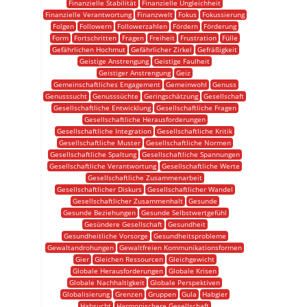
Finanzielle Stabilität
Finanzielle Ungleichheit
Finanzielle Verantwortung
Finanzwelt
Fokus
Fokussierung
Folgen
Followern
Followerzahlen
Fördern
Förderung
Form
Fortschritten
Fragen
Freiheit
Frustration
Fülle
Gefährlichen Hochmut
Gefährlicher Zirkel
Gefräßigkeit
Geistige Anstrengung
Geistige Faulheit
Geistiger Anstrengung
Geiz
Gemeinschaftliches Engagement
Gemeinwohl
Genuss
Genusssucht
Genusssüchte
Geringschätzung
Gesellschaft
Gesellschaftliche Entwicklung
Gesellschaftliche Fragen
Gesellschaftliche Herausforderungen
Gesellschaftliche Integration
Gesellschaftliche Kritik
Gesellschaftliche Muster
Gesellschaftliche Normen
Gesellschaftliche Spaltung
Gesellschaftliche Spannungen
Gesellschaftliche Verantwortung
Gesellschaftliche Werte
Gesellschaftliche Zusammenarbeit
Gesellschaftlicher Diskurs
Gesellschaftlicher Wandel
Gesellschaftlicher Zusammenhalt
Gesunde
Gesunde Beziehungen
Gesunde Selbstwertgefühl
Gesündere Gesellschaft
Gesundheit
Gesundheitliche Vorsorge
Gesundheitsprobleme
Gewaltandrohungen
Gewaltfreien Kommunikationsformen
Gier
Gleichen Ressourcen
Gleichgewicht
Globale Herausforderungen
Globale Krisen
Globale Nachhaltigkeit
Globale Perspektiven
Globalisierung
Grenzen
Gruppen
Gula
Habgier
Habsucht
Harmonischere Gesellschaft