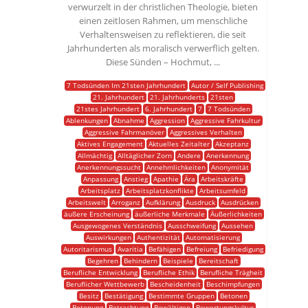
verwurzelt in der christlichen Theologie, bieten
einen zeitlosen Rahmen, um menschliche
Verhaltensweisen zu reflektieren, die seit
Jahrhunderten als moralisch verwerflich gelten.
Diese Sünden – Hochmut, ...
7 Todsünden Im 21sten Jahrhundert
Autor / Self Publishing
21. Jahrhundert
21. Jahrhunderts
21sten
21stes Jahrhundert
6. Jahrhundert
7
7 Todsünden
Ablenkungen
Abnahme
Aggression
Aggressive Fahrkultur
Aggressive Fahrmanöver
Aggressives Verhalten
Aktives Engagement
Aktuelles Zeitalter
Akzeptanz
Allmächtig
Alltäglicher Zorn
Andere
Anerkennung
Anerkennungssucht
Annehmlichkeiten
Anonymität
Anpassung
Anstieg
Apathie
Ära
Arbeitskräfte
Arbeitsplatz
Arbeitsplatzkonflikte
Arbeitsumfeld
Arbeitswelt
Arroganz
Aufklärung
Ausdruck
Ausdrücken
äußere Erscheinung
äußerliche Merkmale
Äußerlichkeiten
Ausgewogenes Verständnis
Ausschweifung
Aussehen
Auswirkungen
Authentizität
Automatisierung
Autoritarismus
Avaritia
Befähigen
Befreiung
Befriedigung
Begehren
Behindern
Beispiele
Bereitschaft
Berufliche Entwicklung
Berufliche Ethik
Berufliche Trägheit
Beruflicher Wettbewerb
Bescheidenheit
Beschimpfungen
Besitz
Bestätigung
Bestimmte Gruppen
Betonen
Betonung
Betrachtung
Bewältigen
Bewertungskultur