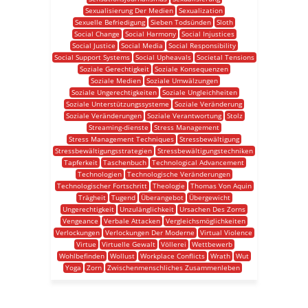
Sexualisierung Der Medien
Sexualization
Sexuelle Befriedigung
Sieben Todsünden
Sloth
Social Change
Social Harmony
Social Injustices
Social Justice
Social Media
Social Responsibility
Social Support Systems
Social Upheavals
Societal Tensions
Soziale Gerechtigkeit
Soziale Konsequenzen
Soziale Medien
Soziale Umwälzungen
Soziale Ungerechtigkeiten
Soziale Ungleichheiten
Soziale Unterstützungssysteme
Soziale Veränderung
Soziale Veränderungen
Soziale Verantwortung
Stolz
Streaming-dienste
Stress Management
Stress Management Techniques
Stressbewältigung
Stressbewältigungsstrategien
Stressbewältigungstechniken
Tapferkeit
Taschenbuch
Technological Advancement
Technologien
Technologische Veränderungen
Technologischer Fortschritt
Theologie
Thomas Von Aquin
Trägheit
Tugend
Überangebot
Übergewicht
Ungerechtigkeit
Unzulänglichkeit
Ursachen Des Zorns
Vengeance
Verbale Attacken
Vergleichsmöglichkeiten
Verlockungen
Verlockungen Der Moderne
Virtual Violence
Virtue
Virtuelle Gewalt
Völlerei
Wettbewerb
Wohlbefinden
Wollust
Workplace Conflicts
Wrath
Wut
Yoga
Zorn
Zwischenmenschliches Zusammenleben