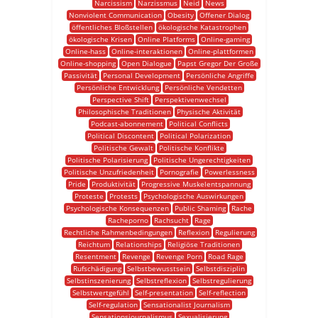
Narcissism
Narzissmus
Neid
News
Nonviolent Communication
Obesity
Offener Dialog
öffentliches Bloßstellen
ökologische Katastrophen
ökologische Krisen
Online Platforms
Online-gaming
Online-hass
Online-interaktionen
Online-plattformen
Online-shopping
Open Dialogue
Papst Gregor Der Große
Passivität
Personal Development
Persönliche Angriffe
Persönliche Entwicklung
Persönliche Vendetten
Perspective Shift
Perspektivenwechsel
Philosophische Traditionen
Physische Aktivität
Podcast-abonnement
Political Conflicts
Political Discontent
Political Polarization
Politische Gewalt
Politische Konflikte
Politische Polarisierung
Politische Ungerechtigkeiten
Politische Unzufriedenheit
Pornografie
Powerlessness
Pride
Produktivität
Progressive Muskelentspannung
Proteste
Protests
Psychologische Auswirkungen
Psychologische Konsequenzen
Public Shaming
Rache
Racheporno
Rachsucht
Rage
Rechtliche Rahmenbedingungen
Reflexion
Regulierung
Reichtum
Relationships
Religiöse Traditionen
Resentment
Revenge
Revenge Porn
Road Rage
Rufschädigung
Selbstbewusstsein
Selbstdisziplin
Selbstinszenierung
Selbstreflexion
Selbstregulierung
Selbstwertgefühl
Self-presentation
Self-reflection
Self-regulation
Sensationalist Journalism
Sensationsjournalismus
Sexualisierung