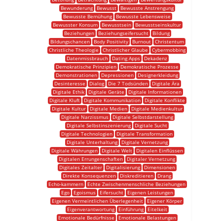
Bewunderung
Bewusst
Bewusste Anstrengung
Bewusste Bemühung
Bewusste Lebensweise
Bewusster Konsum
Bewusstsein
Bewusstseinskultur
Beziehungen
Beziehungseifersucht
Bildung
Bildungschancen
Body Positivity
Burnout
Christentum
Christliche Theologie
Christlicher Glaube
Cybermobbing
Datenmissbrauch
Dating Apps
Dekadenz
Demokratische Prinzipien
Demokratische Prozesse
Demonstrationen
Depressionen
Designerkleidung
Desinteresse
Dialog
Die 7 Todsünden
Digitale Ära
Digitale Ethik
Digitale Geräte
Digitale Informationen
Digitale Kluft
Digitale Kommunikation
Digitale Konflikte
Digitale Kultur
Digitale Medien
Digitale Medienkultur
Digitale Narzissmus
Digitale Selbstdarstellung
Digitale Selbstinszenierung
Digitale Sucht
Digitale Technologien
Digitale Transformation
Digitale Unterhaltung
Digitale Vernetzung
Digitale Währungen
Digitale Welt
Digitalen Einflüssen
Digitalen Errungenschaften
Digitaler Vernetzung
Digitales Zeitalter
Digitalisierung
Dimensionen
Direkte Konsequenzen
Diskreditieren
Drang
Echo-kammern
Echte Zwischenmenschliche Beziehungen
Ego
Egoismus
Eifersucht
Eigenen Leistungen
Eigenen Vermeintlichen Überlegenheit
Eigener Körper
Eigenverantwortung
Einführung
Eitelkeit
Emotionale Bedürfnisse
Emotionale Belastungen