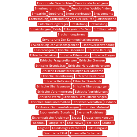
Emotionale Geschichten
Emotionale Intelligenz
Emotionaler Intelligenz
Emotionales Wohlbefinden
Empathie
Empörung
Energieverbrauch
Engagements
Entfremdung
Entfremdung Von Der Realität
Entscheidend
Entscheidungsträger
Entstehung
Entwicklung
Entwicklungen
Erfolg
Erfolgreich Zu Sein
Erfülltes Leben
Erscheinungsformen
Erweiterung Der Kommunikationsgrenzen
Erweiterung Der Wissensgrenzen
Essensverschwendung
Essstörungen
Ethische Bedenken
Ethische Bildung
Ethische Debatten
Ethische Dilemmata
Ethische Fragen
Ethische Fragestellungen
Ethische Grenzen
Ethische Grundsätze
Ethische Herausforderungen
Ethische Herausforderungen Der Moderne
Ethische Orientierung
Ethische Prinzipien
Ethische Reflexion
Ethische Standards
Ethische Überlegungen
Ethische Überzeugungen
Ethische Verantwortung
Ethische Verfehlungen
Ethische Werte
Ethischen Herausforderungen
Ethisches Konsumverhalten
Ethisches Verhalten
Exklusiv
Exklusive Online-erfahrungen
Explizites Material
Exponentielle Zunahme
Extreme Positionen
Extremistische Ansichten
Exzess
Exzessivem Konsum
Facebook
Fähigkeiten
Fake News
Fast Food
Faulheit
Feigheit
Feindseliges Verhalten
Fettleibigkeit
Finanzielle Ethik
Finanzielle Sicherheit