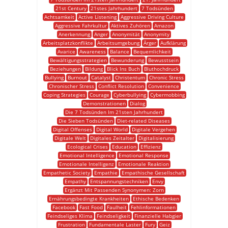
21st Century
21stes Jahrhundert
7 Todsünden
Achtsamkeit
Active Listening
Aggressive Driving Culture
Aggressive Fahrkultur
Aktives Zuhören
Amazon
Anerkennung
Anger
Anonymität
Anonymity
Arbeitsplatzkonflikte
Arbeitsumgebung
Ärger
Aufklärung
Avarice
Awareness
Balance
Bequemlichkeit
Bewältigungsstrategien
Bewunderung
Bewusstsein
Beziehungen
Bildung
Blick Ins Buch
Bluthochdruck
Bullying
Burnout
Catalyst
Christentum
Chronic Stress
Chronischer Stress
Conflict Resolution
Convenience
Coping Strategies
Courage
Cyberbullying
Cybermobbing
Demonstrationen
Dialog
Die 7 Todsünden Im 21sten Jahrhundert
Die Sieben Todsünden
Diet-related Diseases
Digital Offenses
Digital World
Digitale Vergehen
Digitale Welt
Digitales Zeitalter
Digitalisierung
Ecological Crises
Education
Effizienz
Emotional Intelligence
Emotional Response
Emotionale Intelligenz
Emotionale Reaktion
Empathetic Society
Empathie
Empathische Gesellschaft
Empathy
Entspannungstechniken
Envy
Ergänzt Mit Passenden Synonymen: Zorn
Ernährungsbedingte Krankheiten
Ethische Bedenken
Facebook
Fast Food
Faulheit
Fehlinformationen
Feindseliges Klima
Feindseligkeit
Finanzielle Habgier
Frustration
Fundamentale Laster
Fury
Geiz