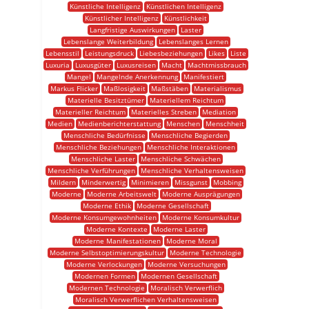
Künstliche Intelligenz
Künstlichen Intelligenz
Künstlicher Intelligenz
Künstlichkeit
Langfristige Auswirkungen
Laster
Lebenslange Weiterbildung
Lebenslanges Lernen
Lebensstil
Leistungsdruck
Liebesbeziehungen
Likes
Liste
Luxuria
Luxusgüter
Luxusreisen
Macht
Machtmissbrauch
Mangel
Mangelnde Anerkennung
Manifestiert
Markus Flicker
Maßlosigkeit
Maßstäben
Materialismus
Materielle Besitztümer
Materiellem Reichtum
Materieller Reichtum
Materielles Streben
Mediation
Medien
Medienberichterstattung
Menschen
Menschheit
Menschliche Bedürfnisse
Menschliche Begierden
Menschliche Beziehungen
Menschliche Interaktionen
Menschliche Laster
Menschliche Schwächen
Menschliche Verführungen
Menschliche Verhaltensweisen
Mildern
Minderwertig
Minimieren
Missgunst
Mobbing
Moderne
Moderne Arbeitswelt
Moderne Ausprägungen
Moderne Ethik
Moderne Gesellschaft
Moderne Konsumgewohnheiten
Moderne Konsumkultur
Moderne Kontexte
Moderne Laster
Moderne Manifestationen
Moderne Moral
Moderne Selbstoptimierungskultur
Moderne Technologie
Moderne Verlockungen
Moderne Versuchungen
Modernen Formen
Modernen Gesellschaft
Modernen Technologie
Moralisch Verwerflich
Moralisch Verwerflichen Verhaltensweisen