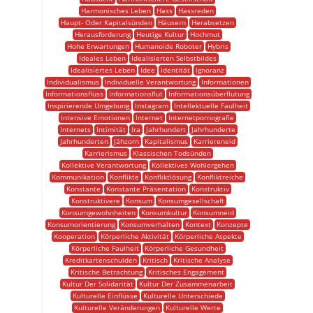
Harmonisches Leben
Hass
Hassreden
Haupt- Oder Kapitalsünden
Häusern
Herabsetzen
Herausforderung
Heutige Kultur
Hochmut
Hohe Erwartungen
Humanoide Roboter
Hybris
Ideales Leben
Idealisierten Selbstbildes
Idealisiertes Leben
Idee
Identität
Ignoranz
Individualismus
Individuelle Verantwortung
Informationen
Informationsfluss
Informationsflut
Informationsüberflutung
Inspirierende Umgebung
Instagram
Intellektuelle Faulheit
Intensive Emotionen
Internet
Internetpornografie
Internets
Intimität
Ira
Jahrhundert
Jahrhunderte
Jahrhunderten
Jähzorn
Kapitalismus
Karriereneid
Karrierismus
Klassischen Todsünden
Kollektive Verantwortung
Kollektives Wohlergehen
Kommunikation
Konflikte
Konfliktlösung
Konfliktreiche
Konstante
Konstante Präsentation
Konstruktiv
Konstruktivere
Konsum
Konsumgesellschaft
Konsumgewohnheiten
Konsumkultur
Konsumneid
Konsumorientierung
Konsumverhalten
Kontext
Konzepte
Kooperation
Körperliche Aktivität
Körperliche Aspekte
Körperliche Faulheit
Körperliche Gesundheit
Kreditkartenschulden
Kritisch
Kritische Analyse
Kritische Betrachtung
Kritisches Engagement
Kultur Der Solidarität
Kultur Der Zusammenarbeit
Kulturelle Einflüsse
Kulturelle Unterschiede
Kulturelle Veränderungen
Kulturelle Werte