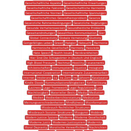
Gesellschaftliche Aspekte
Gesellschaftliche Erwartungen
Gesellschaftliche Faktoren
Gesellschaftliche Harmonie
Gesellschaftliche Normen
Gesellschaftliche Spannungen
Gesellschaftliches Gesundheitsproblem
Gesetze
Gesetzliche Rahmenbedingungen
Gesetzliche Regelungen
Gesunde Verhaltensweisen
Gesundheitliche Probleme
Gewaltandrohungen
Gewaltfreie Kommunikation
Gier
Global Connectivity
Globale Vernetzung
Gluttony
Gottgefälliges Leben
Greed
Habgier
Habsucht
Harmonie
Harmonische Gesellschaft
Harmony
Hassrede
Hate Speech
Health Issues
Herzkrankheiten
Hier Sind Die Schlagwörter In Deutsch Und Englisch
High Blood Pressure
Hochmut
Hostility
I-statements
Ich-botschaften
Immunsystem
Injustice
Instagram
International Cooperation
Internationale Zusammenarbeit
Internet
Intoleranz
Ira
Ira Zorn
Ire
Jähzorn
Katalysator
Kindle Ebook
Kommunikationsfähigkeiten
Konfliktlösung
Laziness
Legal Framework
Legal Regulations
Lust
Machtlosigkeit
Materieller Besitz
Media
Mediation
Medien
Medienberichterstattung
Meditation
Meinungsverschiedenheiten
Mindfulness
Misinformation
Missbrauch Rechtlicher Strukturen
Missbrauch Sozialer Strukturen
Missgunst
Mobbing
Modern Justice System
Moderne
Moderne Gesellschaft
Moderne Justiz
Modernes Justizsystem
Modernity
Moral Depravity
Moralische Verwerflichkeit
Nachrichten