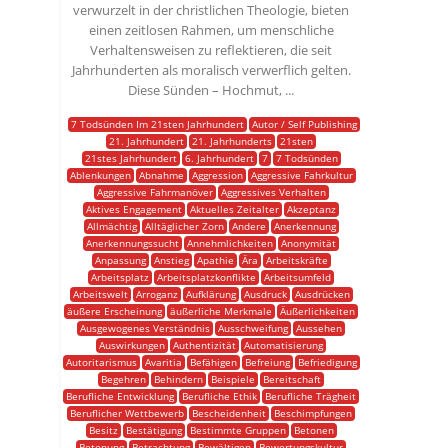
verwurzelt in der christlichen Theologie, bieten
einen zeitlosen Rahmen, um menschliche
Verhaltensweisen zu reflektieren, die seit
Jahrhunderten als moralisch verwerflich gelten.
Diese Sünden – Hochmut, ...
7 Todsünden Im 21sten Jahrhundert
Autor / Self Publishing
21. Jahrhundert
21. Jahrhunderts
21sten
21stes Jahrhundert
6. Jahrhundert
7
7 Todsünden
Ablenkungen
Abnahme
Aggression
Aggressive Fahrkultur
Aggressive Fahrmanöver
Aggressives Verhalten
Aktives Engagement
Aktuelles Zeitalter
Akzeptanz
Allmächtig
Alltäglicher Zorn
Andere
Anerkennung
Anerkennungssucht
Annehmlichkeiten
Anonymität
Anpassung
Anstieg
Apathie
Ära
Arbeitskräfte
Arbeitsplatz
Arbeitsplatzkonflikte
Arbeitsumfeld
Arbeitswelt
Arroganz
Aufklärung
Ausdruck
Ausdrücken
äußere Erscheinung
äußerliche Merkmale
Äußerlichkeiten
Ausgewogenes Verständnis
Ausschweifung
Aussehen
Auswirkungen
Authentizität
Automatisierung
Autoritarismus
Avaritia
Befähigen
Befreiung
Befriedigung
Begehren
Behindern
Beispiele
Bereitschaft
Berufliche Entwicklung
Berufliche Ethik
Berufliche Trägheit
Beruflicher Wettbewerb
Bescheidenheit
Beschimpfungen
Besitz
Bestätigung
Bestimmte Gruppen
Betonen
Betonung
Betrachtung
Bewältigen
Bewertungskultur