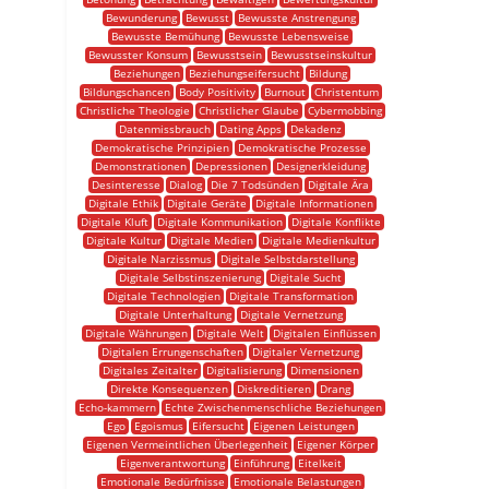
Bewunderung
Bewusst
Bewusste Anstrengung
Bewusste Bemühung
Bewusste Lebensweise
Bewusster Konsum
Bewusstsein
Bewusstseinskultur
Beziehungen
Beziehungseifersucht
Bildung
Bildungschancen
Body Positivity
Burnout
Christentum
Christliche Theologie
Christlicher Glaube
Cybermobbing
Datenmissbrauch
Dating Apps
Dekadenz
Demokratische Prinzipien
Demokratische Prozesse
Demonstrationen
Depressionen
Designerkleidung
Desinteresse
Dialog
Die 7 Todsünden
Digitale Ära
Digitale Ethik
Digitale Geräte
Digitale Informationen
Digitale Kluft
Digitale Kommunikation
Digitale Konflikte
Digitale Kultur
Digitale Medien
Digitale Medienkultur
Digitale Narzissmus
Digitale Selbstdarstellung
Digitale Selbstinszenierung
Digitale Sucht
Digitale Technologien
Digitale Transformation
Digitale Unterhaltung
Digitale Vernetzung
Digitale Währungen
Digitale Welt
Digitalen Einflüssen
Digitalen Errungenschaften
Digitaler Vernetzung
Digitales Zeitalter
Digitalisierung
Dimensionen
Direkte Konsequenzen
Diskreditieren
Drang
Echo-kammern
Echte Zwischenmenschliche Beziehungen
Ego
Egoismus
Eifersucht
Eigenen Leistungen
Eigenen Vermeintlichen Überlegenheit
Eigener Körper
Eigenverantwortung
Einführung
Eitelkeit
Emotionale Bedürfnisse
Emotionale Belastungen