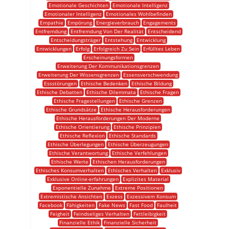
Emotionale Geschichten
Emotionale Intelligenz
Emotionaler Intelligenz
Emotionales Wohlbefinden
Empathie
Empörung
Energieverbrauch
Engagements
Entfremdung
Entfremdung Von Der Realität
Entscheidend
Entscheidungsträger
Entstehung
Entwicklung
Entwicklungen
Erfolg
Erfolgreich Zu Sein
Erfülltes Leben
Erscheinungsformen
Erweiterung Der Kommunikationsgrenzen
Erweiterung Der Wissensgrenzen
Essensverschwendung
Essstörungen
Ethische Bedenken
Ethische Bildung
Ethische Debatten
Ethische Dilemmata
Ethische Fragen
Ethische Fragestellungen
Ethische Grenzen
Ethische Grundsätze
Ethische Herausforderungen
Ethische Herausforderungen Der Moderne
Ethische Orientierung
Ethische Prinzipien
Ethische Reflexion
Ethische Standards
Ethische Überlegungen
Ethische Überzeugungen
Ethische Verantwortung
Ethische Verfehlungen
Ethische Werte
Ethischen Herausforderungen
Ethisches Konsumverhalten
Ethisches Verhalten
Exklusiv
Exklusive Online-erfahrungen
Explizites Material
Exponentielle Zunahme
Extreme Positionen
Extremistische Ansichten
Exzess
Exzessivem Konsum
Facebook
Fähigkeiten
Fake News
Fast Food
Faulheit
Feigheit
Feindseliges Verhalten
Fettleibigkeit
Finanzielle Ethik
Finanzielle Sicherheit