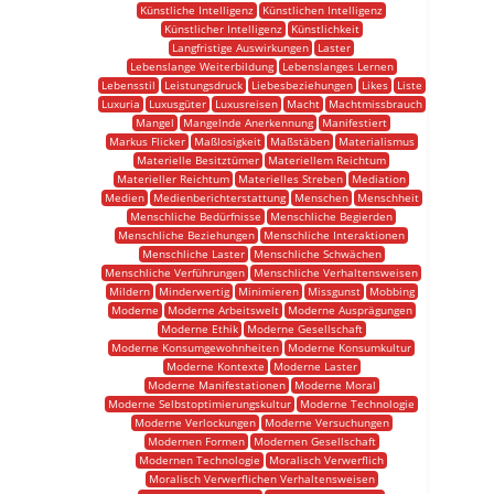
Künstliche Intelligenz
Künstlichen Intelligenz
Künstlicher Intelligenz
Künstlichkeit
Langfristige Auswirkungen
Laster
Lebenslange Weiterbildung
Lebenslanges Lernen
Lebensstil
Leistungsdruck
Liebesbeziehungen
Likes
Liste
Luxuria
Luxusgüter
Luxusreisen
Macht
Machtmissbrauch
Mangel
Mangelnde Anerkennung
Manifestiert
Markus Flicker
Maßlosigkeit
Maßstäben
Materialismus
Materielle Besitztümer
Materiellem Reichtum
Materieller Reichtum
Materielles Streben
Mediation
Medien
Medienberichterstattung
Menschen
Menschheit
Menschliche Bedürfnisse
Menschliche Begierden
Menschliche Beziehungen
Menschliche Interaktionen
Menschliche Laster
Menschliche Schwächen
Menschliche Verführungen
Menschliche Verhaltensweisen
Mildern
Minderwertig
Minimieren
Missgunst
Mobbing
Moderne
Moderne Arbeitswelt
Moderne Ausprägungen
Moderne Ethik
Moderne Gesellschaft
Moderne Konsumgewohnheiten
Moderne Konsumkultur
Moderne Kontexte
Moderne Laster
Moderne Manifestationen
Moderne Moral
Moderne Selbstoptimierungskultur
Moderne Technologie
Moderne Verlockungen
Moderne Versuchungen
Modernen Formen
Modernen Gesellschaft
Modernen Technologie
Moralisch Verwerflich
Moralisch Verwerflichen Verhaltensweisen