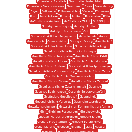
Finanzielle Stabilität
Finanzielle Ungleichheit
Finanzielle Verantwortung
Finanzwelt
Fokus
Fokussierung
Folgen
Followern
Followerzahlen
Fördern
Förderung
Form
Fortschritten
Fragen
Freiheit
Frustration
Fülle
Gefährlichen Hochmut
Gefährlicher Zirkel
Gefräßigkeit
Geistige Anstrengung
Geistige Faulheit
Geistiger Anstrengung
Geiz
Gemeinschaftliches Engagement
Gemeinwohl
Genuss
Genusssucht
Genusssüchte
Geringschätzung
Gesellschaft
Gesellschaftliche Entwicklung
Gesellschaftliche Fragen
Gesellschaftliche Herausforderungen
Gesellschaftliche Integration
Gesellschaftliche Kritik
Gesellschaftliche Muster
Gesellschaftliche Normen
Gesellschaftliche Spaltung
Gesellschaftliche Spannungen
Gesellschaftliche Verantwortung
Gesellschaftliche Werte
Gesellschaftliche Zusammenarbeit
Gesellschaftlicher Diskurs
Gesellschaftlicher Wandel
Gesellschaftlicher Zusammenhalt
Gesunde
Gesunde Beziehungen
Gesunde Selbstwertgefühl
Gesündere Gesellschaft
Gesundheit
Gesundheitliche Vorsorge
Gesundheitsprobleme
Gewaltandrohungen
Gewaltfreien Kommunikationsformen
Gier
Gleichen Ressourcen
Gleichgewicht
Globale Herausforderungen
Globale Krisen
Globale Nachhaltigkeit
Globale Perspektiven
Globalisierung
Grenzen
Gruppen
Gula
Habgier
Habsucht
Harmonischere Gesellschaft