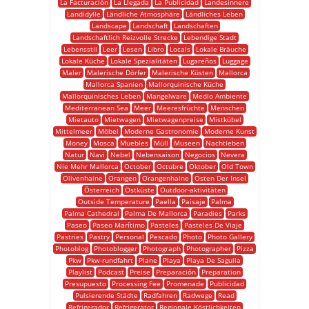
La Facturación
La Llegada
La Publicidad
Landesinnere
Landidylle
Ländliche Atmosphäre
Ländliches Leben
Landscape
Landschaft
Landschaften
Landschaftlich Reizvolle Strecke
Lebendige Stadt
Lebensstil
Leer
Lesen
Libro
Locals
Lokale Bräuche
Lokale Küche
Lokale Spezialitäten
Lugareños
Luggage
Maler
Malerische Dörfer
Malerische Küsten
Mallorca
Mallorca Spanien
Mallorquinische Küche
Mallorquinisches Leben
Mangelware
Medio Ambiente
Mediterranean Sea
Meer
Meeresfrüchte
Menschen
Mietauto
Mietwagen
Mietwagenpreise
Mistkübel
Mittelmeer
Möbel
Moderne Gastronomie
Moderne Kunst
Money
Mosca
Muebles
Müll
Museen
Nachtleben
Natur
Navi
Nebel
Nebensaison
Negocios
Nevera
Nie Mehr Mallorca
October
Octubre
Oktober
Old Town
Olivenhaine
Orangen
Orangenhaine
Osten Der Insel
Österreich
Ostküste
Outdoor-aktivitäten
Outside Temperature
Paella
Paisaje
Palma
Palma Cathedral
Palma De Mallorca
Paradies
Parks
Paseo
Paseo Marítimo
Pasteles
Pasteles De Viaje
Pastries
Pastry
Personal
Pescado
Photo
Photo Gallery
Photoblog
Photoblogger
Photograph
Photographer
Pizza
Pkw
Pkw-rundfahrt
Plane
Playa
Playa De Sagulla
Playlist
Podcast
Preise
Preparación
Preparation
Presupuesto
Processing Fee
Promenade
Publicidad
Pulsierende Städte
Radfahren
Radwege
Read
Refrigerador
Refrigerator
Regionale Köstlichkeiten