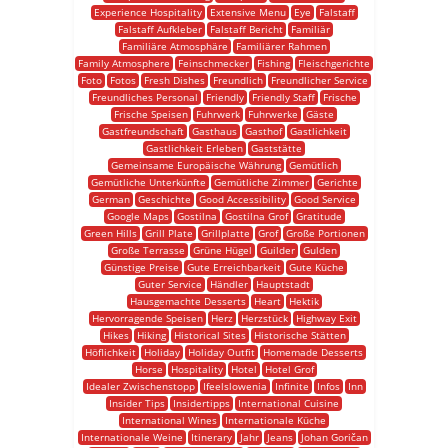
Experience Hospitality
Extensive Menu
Eye
Falstaff
Falstaff Aufkleber
Falstaff Bericht
Familiär
Familiäre Atmosphäre
Familiärer Rahmen
Family Atmosphere
Feinschmecker
Fishing
Fleischgerichte
Foto
Fotos
Fresh Dishes
Freundlich
Freundlicher Service
Freundliches Personal
Friendly
Friendly Staff
Frische
Frische Speisen
Fuhrwerk
Fuhrwerke
Gäste
Gastfreundschaft
Gasthaus
Gasthof
Gastlichkeit
Gastlichkeit Erleben
Gaststätte
Gemeinsame Europäische Währung
Gemütlich
Gemütliche Unterkünfte
Gemütliche Zimmer
Gerichte
German
Geschichte
Good Accessibility
Good Service
Google Maps
Gostilna
Gostilna Grof
Gratitude
Green Hills
Grill Plate
Grillplatte
Grof
Große Portionen
Große Terrasse
Grüne Hügel
Guilder
Gulden
Günstige Preise
Gute Erreichbarkeit
Gute Küche
Guter Service
Händler
Hauptstadt
Hausgemachte Desserts
Heart
Hektik
Hervorragende Speisen
Herz
Herzstück
Highway Exit
Hikes
Hiking
Historical Sites
Historische Stätten
Höflichkeit
Holiday
Holiday Outfit
Homemade Desserts
Horse
Hospitality
Hotel
Hotel Grof
Idealer Zwischenstopp
Ifeelslowenia
Infinite
Infos
Inn
Insider Tips
Insidertipps
International Cuisine
International Wines
Internationale Küche
Internationale Weine
Itinerary
Jahr
Jeans
Johan Goričan