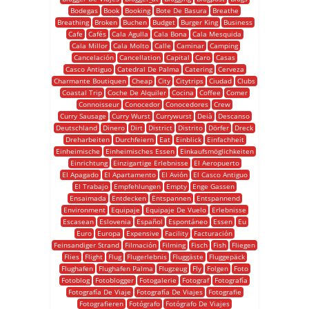
Bodegas
Book
Booking
Bote De Basura
Breathe
Breathing
Broken
Buchen
Budget
Burger King
Business
Cafe
Cafés
Cala Agulla
Cala Bona
Cala Mesquida
Cala Millor
Cala Molto
Calle
Caminar
Camping
Cancelación
Cancellation
Capital
Caro
Casas
Casco Antiguo
Catedral De Palma
Catering
Cerveza
Charmante Boutiquen
Cheap
City
Citytrips
Ciudad
Clubs
Coastal Trip
Coche De Alquiler
Cocina
Coffee
Comer
Connoisseur
Conocedor
Conocedores
Crew
Curry Sausage
Curry Wurst
Currywurst
Deià
Descanso
Deutschland
Dinero
Dirt
District
Distrito
Dörfer
Dreck
Dreharbeiten
Durchfeiern
Eat
Einblick
Einfachheit
Einheimische
Einheimisches Essen
Einkaufsmöglichkeiten
Einrichtung
Einzigartige Erlebnisse
El Aeropuerto
El Apagado
El Apartamento
El Avión
El Casco Antiguo
El Trabajo
Empfehlungen
Empty
Enge Gassen
Ensaimada
Entdecken
Entspannen
Entspannend
Environment
Equipaje
Equipaje De Vuelo
Erlebnisse
Escasean
Eslovenia
Español
Espontáneo
Essen
Eu
Euro
Europa
Expensive
Facility
Facturación
Feinsandiger Strand
Filmación
Filming
Fisch
Fish
Fliegen
Flies
Flight
Flug
Flugerlebnis
Fluggäste
Fluggepäck
Flughafen
Flughafen Palma
Flugzeug
Fly
Folgen
Foto
Fotoblog
Fotoblogger
Fotogalerie
Fotograf
Fotografía
Fotografía De Viaje
Fotografía De Viajes
Fotografie
Fotografieren
Fotógrafo
Fotógrafo De Viajes