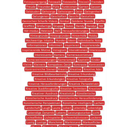
Fotospaziergang
Fotowalk
Fotowalks
Freizeit
Fremden
Freude
Freunden
Fülle
Funktionen
Garten
Gassen
Gebäuden
Gehsteige
Gehsteigen
Geist
Gelegenheit
Gelungenen
Geschäften
Gesicht
Gestalten
Gestochen Scharfe Videos
Gimbal
Goldene Stunde
Graffiti
Graffitis
Großartige
Gruppe
Gutes
Handy
Handys
Hdr
Hdr-modus
Hektisch
Hell
Herausforderungen
Herzliche
Hintergründe
Hintergründen
Hinterhöfe
Hobby
Hochwertige Inhalte
Hundes
Ideen
Individuelle Note
Informationen
Informiert
Inspirieren
Inspirierende
Inspirierende Motive
Instagram
Interaktionen
Interessant
Interessante
Kamera
Kameraausrüstung
Kameraeinstellungen
Kameramodi
Kapiteln
Kinder
Kleine
Kleinere
Kompaktes Gerät
Kontraste
Kontrasten
Kontrastreiche Szenen
Kreativ
Kreative
Kreative Ader
Kreative Bildbearbeitung
Kreative Erkundung
Kreative Erkundungen
Kreative Fotografie
Kreative Herausforderungen
Kreative Perspektiven
Kreative Stadtfotografie
Kreative Techniken
Kreativer
Kreativer Ausdruck
Kreativität
Künstlerische
Künstlerische Ausdruck
Künstlerische Herausforderung
Künstlerische Perspektiven
Künstliche Intelligenz
Lachen
Landschaft
Laugh
Laune
Leben
Lebendig
Lebendige
Lebendige Dynamik
Lebens
Leistungsstarkes
Licht
Lichteffekte
Lichtspielen
Lichtverhältnissen
Lockere
Lustig
Lustige
Manchmal
Marktstand
Markusflicker