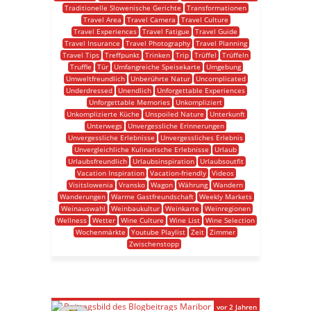
Traditionelle Slowenische Gerichte
Transformationen
Travel Area
Travel Camera
Travel Culture
Travel Experiences
Travel Fatigue
Travel Guide
Travel Insurance
Travel Photography
Travel Planning
Travel Tips
Treffpunkt
Trinken
Trip
Trüffel
Trüffeln
Truffle
Tür
Umfangreiche Speisekarte
Umgebung
Umweltfreundlich
Unberührte Natur
Uncomplicated
Underdressed
Unendlich
Unforgettable Experiences
Unforgettable Memories
Unkompliziert
Unkomplizierte Küche
Unspoiled Nature
Unterkunft
Unterwegs
Unvergessliche Erinnerungen
Unvergessliche Erlebnisse
Unvergessliches Erlebnis
Unvergleichliche Kulinarische Erlebnisse
Urlaub
Urlaubsfreundlich
Urlaubsinspiration
Urlaubsoutfit
Vacation Inspiration
Vacation-friendly
Videos
Visitslowenia
Vransko
Wagon
Währung
Wandern
Wanderungen
Warme Gastfreundschaft
Weekly Markets
Weinauswahl
Weinbaukultur
Weinkarte
Weinregionen
Wellness
Wetter
Wine Culture
Wine List
Wine Selection
Wochenmärkte
Youtube Playlist
Zeit
Zimmer
Zwischenstopp
vor 2 Jahren