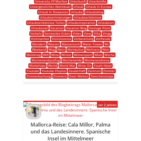
University Of Maribor
Unterkunft
Unterkünfte
Unvergessliches Abenteuer
Urlaub
Urlaub In Europa
Urlaub In Slowenien
Urlaube
Urlaubsblog
Urlaubserinnerungen
Urlaubserlebnisse
Urlaubserlebnisse Teilen
Urlaubsinspiration
Urlaubsort
Urlaubsziel
Vacation
Vacation Blog
Vantage Point
Verkehr
Versteckte Ecken
Video
View
Villa
Vinag
Visitmaribor
Visitslovenia
Vorbereitung
Vorfreude
Wandern
Wasser
Wasserturm
Water Tower
Wc
Weekend
Weg
Wein
Weinkultur
Wellness
Welt
Weltkrieg
Wifi
Wine
Winter
Wintersport
Wlan
Woche
Wochenendausflug
Wochenende
Wochenendreise
Workshops
World
World War
Write On
Youth Hotel
Youtube
Youtube Playlist
Zauberhaft
Zentrum
Zimmer
Zimmerbuchung
Zimmern
Zwei Welten
Zwischenstopp
vor 2 Jahren
Mallorca-Reise: Cala Millor, Palma
und das Landesinnere. Spanische
Insel im Mittelmeer