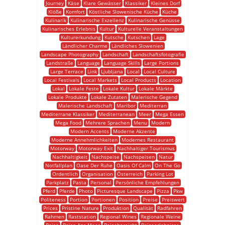
Journey
Käse
Klare Gewässer
Klassiker
Kleines Dorf
Klöße
Komfort
Köstliche Slowenische Küche
Küche
Kulinarik
Kulinarische Exzellenz
Kulinarische Genüsse
Kulinarisches Erlebnis
Kultur
Kulturelle Veranstaltungen
Kulturerkundung
Kutsche
Kutschen
Lage
Ländlicher Charme
Ländliches Slowenien
Landscape Photography
Landschaft
Landschaftsfotografie
Landstraße
Language
Language Skills
Large Portions
Large Terrace
Link
Ljubljana
Local
Local Culture
Local Festivals
Local Markets
Local Products
Location
Lokal
Lokale Feste
Lokale Kultur
Lokale Märkte
Lokale Produkte
Lokale Zutaten
Malerische Gegend
Malerische Landschaft
Maribor
Mediterran
Mediterrane Klassiker
Mediterranean
Meer
Mega Essen
Mega Food
Mehrere Sprachen
Menu
Modern
Modern Accents
Moderne Akzente
Moderne Annehmlichkeiten
Modernes Restaurant
Motorway
Motorway Exit
Nachhaltiger Tourismus
Nachhaltigkeit
Nachspeise
Nachspeisen
Natur
Notfallplan
Oase Der Ruhe
Oasis Of Calm
On The Go
Ordentlich
Organisation
Österreich
Parking Lot
Parkplatz
Pasta
Personal
Persönliche Empfehlungen
Pferd
Pferde
Photo
Picturesque Landscape
Pizza
Pkw
Politeness
Portion
Portionen
Position
Preise
Preiswert
Prices
Pristine Nature
Produktion
Qualität
Radfahren
Rahmen
Raststation
Regional Wines
Regionale Weine