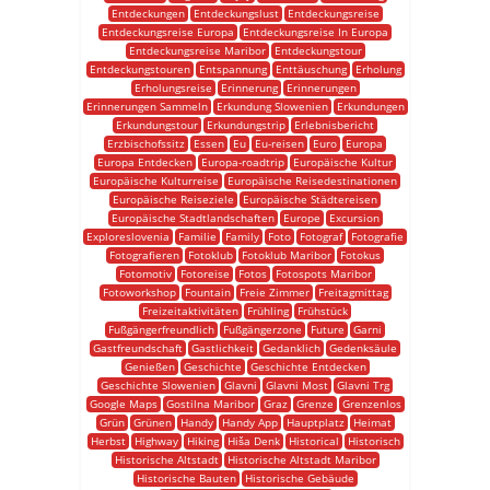
Entdeckungen
Entdeckungslust
Entdeckungsreise
Entdeckungsreise Europa
Entdeckungsreise In Europa
Entdeckungsreise Maribor
Entdeckungstour
Entdeckungstouren
Entspannung
Enttäuschung
Erholung
Erholungsreise
Erinnerung
Erinnerungen
Erinnerungen Sammeln
Erkundung Slowenien
Erkundungen
Erkundungstour
Erkundungstrip
Erlebnisbericht
Erzbischofssitz
Essen
Eu
Eu-reisen
Euro
Europa
Europa Entdecken
Europa-roadtrip
Europäische Kultur
Europäische Kulturreise
Europäische Reisedestinationen
Europäische Reiseziele
Europäische Städtereisen
Europäische Stadtlandschaften
Europe
Excursion
Exploreslovenia
Familie
Family
Foto
Fotograf
Fotografie
Fotografieren
Fotoklub
Fotoklub Maribor
Fotokus
Fotomotiv
Fotoreise
Fotos
Fotospots Maribor
Fotoworkshop
Fountain
Freie Zimmer
Freitagmittag
Freizeitaktivitäten
Frühling
Frühstück
Fußgängerfreundlich
Fußgängerzone
Future
Garni
Gastfreundschaft
Gastlichkeit
Gedanklich
Gedenksäule
Genießen
Geschichte
Geschichte Entdecken
Geschichte Slowenien
Glavni
Glavni Most
Glavni Trg
Google Maps
Gostilna Maribor
Graz
Grenze
Grenzenlos
Grün
Grünen
Handy
Handy App
Hauptplatz
Heimat
Herbst
Highway
Hiking
Hiša Denk
Historical
Historisch
Historische Altstadt
Historische Altstadt Maribor
Historische Bauten
Historische Gebäude