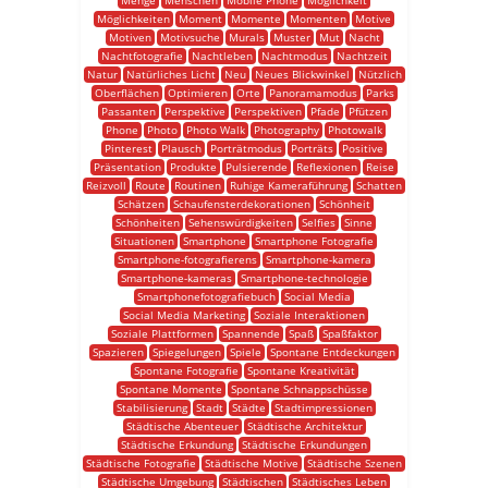
Menge
Menschen
Mobile Phone
Möglichkeit
Möglichkeiten
Moment
Momente
Momenten
Motive
Motiven
Motivsuche
Murals
Muster
Mut
Nacht
Nachtfotografie
Nachtleben
Nachtmodus
Nachtzeit
Natur
Natürliches Licht
Neu
Neues Blickwinkel
Nützlich
Oberflächen
Optimieren
Orte
Panoramamodus
Parks
Passanten
Perspektive
Perspektiven
Pfade
Pfützen
Phone
Photo
Photo Walk
Photography
Photowalk
Pinterest
Plausch
Porträtmodus
Porträts
Positive
Präsentation
Produkte
Pulsierende
Reflexionen
Reise
Reizvoll
Route
Routinen
Ruhige Kameraführung
Schatten
Schätzen
Schaufensterdekorationen
Schönheit
Schönheiten
Sehenswürdigkeiten
Selfies
Sinne
Situationen
Smartphone
Smartphone Fotografie
Smartphone-fotografierens
Smartphone-kamera
Smartphone-kameras
Smartphone-technologie
Smartphonefotografiebuch
Social Media
Social Media Marketing
Soziale Interaktionen
Soziale Plattformen
Spannende
Spaß
Spaßfaktor
Spazieren
Spiegelungen
Spiele
Spontane Entdeckungen
Spontane Fotografie
Spontane Kreativität
Spontane Momente
Spontane Schnappschüsse
Stabilisierung
Stadt
Städte
Stadtimpressionen
Städtische Abenteuer
Städtische Architektur
Städtische Erkundung
Städtische Erkundungen
Städtische Fotografie
Städtische Motive
Städtische Szenen
Städtische Umgebung
Städtischen
Städtisches Leben