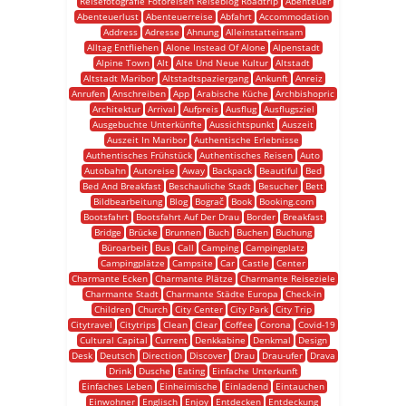
Reisefotografie Fotoreisen Reiseblog Roadtrip
Abenteuer
Abenteuerlust
Abenteuerreise
Abfahrt
Accommodation
Address
Adresse
Ahnung
Alleinstatteinsam
Alltag Entfliehen
Alone Instead Of Alone
Alpenstadt
Alpine Town
Alt
Alte Und Neue Kultur
Altstadt
Altstadt Maribor
Altstadtspaziergang
Ankunft
Anreiz
Anrufen
Anschreiben
App
Arabische Küche
Archbishopric
Architektur
Arrival
Aufpreis
Ausflug
Ausflugsziel
Ausgebuchte Unterkünfte
Aussichtspunkt
Auszeit
Auszeit In Maribor
Authentische Erlebnisse
Authentisches Frühstück
Authentisches Reisen
Auto
Autobahn
Autoreise
Away
Backpack
Beautiful
Bed
Bed And Breakfast
Beschauliche Stadt
Besucher
Bett
Bildbearbeitung
Blog
Bograč
Book
Booking.com
Bootsfahrt
Bootsfahrt Auf Der Drau
Border
Breakfast
Bridge
Brücke
Brunnen
Buch
Buchen
Buchung
Büroarbeit
Bus
Call
Camping
Campingplatz
Campingplätze
Campsite
Car
Castle
Center
Charmante Ecken
Charmante Plätze
Charmante Reiseziele
Charmante Stadt
Charmante Städte Europa
Check-in
Children
Church
City Center
City Park
City Trip
Citytravel
Citytrips
Clean
Clear
Coffee
Corona
Covid-19
Cultural Capital
Current
Denkkabine
Denkmal
Design
Desk
Deutsch
Direction
Discover
Drau
Drau-ufer
Drava
Drink
Dusche
Eating
Einfache Unterkunft
Einfaches Leben
Einheimische
Einladend
Eintauchen
Einwohner
Englisch
Enjoy
Entdecken
Entdeckung