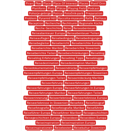
Piran
Pkw
Place
Place Of Interest
Places
Plattf Orm
Plattform
Platz
Plätze
Playing Field
Podcast
Pohorje-gebirge
Potica
Potočnik-park
Preparation
Problem
Pyramid Hill
Raccolta-museum
Ralle
Rathaus
Reception
Recherche
Rechtturm
Regionale Küche
Reiche Geschichte
Reise
Reiseabenteuer
Reiseabenteuer Europa
Reiseabenteuer Teilen
Reiseauflagen
Reisebedingung
Reisebedingungen
Reisebegleiter
Reisebericht
Reiseberichte Europa
Reiseberichte Maribor
Reiseberichte Slowenien
Reiseberichte Teilen
Reisebeschränkungen
Reiseblog
Reiseblog Erfahrungen
Reiseblog Tipps
Reiseblogger
Reisedestination
Reisedestination Maribor
Reisedokumentation
Reiseeindrücke
Reiseempfehlungen
Reiseempfehlungen Europa
Reiseempfehlungen Slowenien
Reiseempfehlungen Teilen
Reiseentdeckung Maribor
Reiseerfahrung
Reiseerfahrungen
Reiseerfahrungen Europa
Reiseerfahrungen In Europa
Reiseerfahrungen Maribor
Reiseerfahrungen Teilen
Reiseerinnerung
Reiseerlebnisse
Reiseerlebnisse Europa
Reiseerlebnisse In Slowenien
Reisefoto
Reisefotograf
Reisefotografie
Reisefotografie Maribor
Reiseführer
Reiseführer Europa
Reiseführer Maribor
Reisegeschichten
Reisegeschichten Europa
Reiseideen
Reiseideen Europa
Reiseinspiration
Reiseinspiration Europa
Reiseinspirationen
Reisekosten
Reisekultur Slowenien