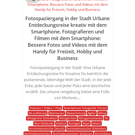
Fotospaziergang in der Stadt Urbane
Entdeckungsreise kreativ mit dem
Smartphone. Fotografieren und
Filmen mit dem Smartphone:
Bessere Fotos und Videos mit dem
Handy für Freizeit, Hobby und
Business
Fotospaziergang in der Stadt: Eine Urbane
Entdeckungsreise für Kreative Du betrittst die
pulsierende, lebendige Welt der Stadt, in der jede
Ecke, jede Gasse und jeder Platz eine Geschichte
erzählt. Die urbane Umgebung bietet eine Fülle
von Motiven,...
Podcast / Video / Vlog
Smartphone Fotografie Filmen
4k-auflösung
Abenteuer
Abwechslung
Agiler
Alltag
Alltägliche Schönheit
Alltäglichen
Alltagsmomente
Alt
Alte Gebäude
Anblick
Anregen
Apps
Arbeit
Architektonische Details
Architektonische Schönheit
Architektonischen
Architektonischen Schätzen
Architektur