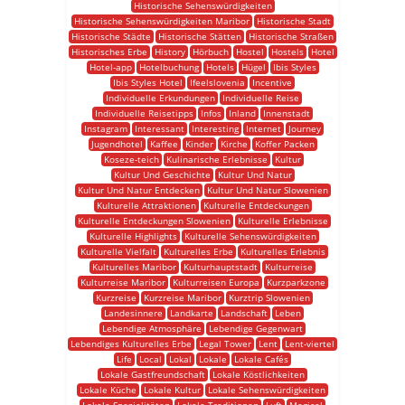
Historische Sehenswürdigkeiten
Historische Sehenswürdigkeiten Maribor
Historische Stadt
Historische Städte
Historische Stätten
Historische Straßen
Historisches Erbe
History
Hörbuch
Hostel
Hostels
Hotel
Hotel-app
Hotelbuchung
Hotels
Hügel
Ibis Styles
Ibis Styles Hotel
Ifeelslovenia
Incentive
Individuelle Erkundungen
Individuelle Reise
Individuelle Reisetipps
Infos
Inland
Innenstadt
Instagram
Interessant
Interesting
Internet
Journey
Jugendhotel
Kaffee
Kinder
Kirche
Koffer Packen
Koseze-teich
Kulinarische Erlebnisse
Kultur
Kultur Und Geschichte
Kultur Und Natur
Kultur Und Natur Entdecken
Kultur Und Natur Slowenien
Kulturelle Attraktionen
Kulturelle Entdeckungen
Kulturelle Entdeckungen Slowenien
Kulturelle Erlebnisse
Kulturelle Highlights
Kulturelle Sehenswürdigkeiten
Kulturelle Vielfalt
Kulturelles Erbe
Kulturelles Erlebnis
Kulturelles Maribor
Kulturhauptstadt
Kulturreise
Kulturreise Maribor
Kulturreisen Europa
Kurzparkzone
Kurzreise
Kurzreise Maribor
Kurztrip Slowenien
Landesinnere
Landkarte
Landschaft
Leben
Lebendige Atmosphäre
Lebendige Gegenwart
Lebendiges Kulturelles Erbe
Legal Tower
Lent
Lent-viertel
Life
Local
Lokal
Lokale
Lokale Cafés
Lokale Gastfreundschaft
Lokale Köstlichkeiten
Lokale Küche
Lokale Kultur
Lokale Sehenswürdigkeiten