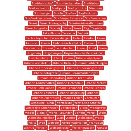
Stadtlandschaft
Stadtlandschaften
Stadtleben
Stadtmomente
Stadtpark
Stadtporträts
Stimmung
Stimmungen
Straße
Straßen
Straßenkunst
Straßenkunstszene
Straßenperformance
Straßenszenen
Street
Street Photography
Street-art-installationen
Streetfotografie
Stressig
Suche
Szene
Tag
Tageslicht
Take Photos
Tatsache
Technik
Technologischen Entwicklungen
Teilen
Telefon
Teure
Texturen
Thema
Tiefenschärfeeffekte
Tierwelt
Tipps
Tonqualität
Touren
Touristischen
Trauen
Trust
Türen
Umgebung
Umgebungen
Ungewöhnliche Perspektiven
Unscheinbaren
Urban
Urbane
Urbane Abenteuer
Urbane Architektur
Urbane Details
Urbane Entdeckungen
Urbane Entdeckungsreise
Urbane Entdeckungsreisen
Urbane Fotografie
Urbane Herausforderungen
Urbane Inspiration
Urbane Kreativität
Urbane Landschaften
Urbane Lichtspiele
Urbane Motive
Urbane Reflexionen
Urbane Schönheit
Urbane Szenen
Urbane Texturen
Urbane Umgebung
Urbanes
Urbanes Abenteuer
Urbanes Leben
Vergnügen
Verspielte Hunde
Versteckte
Versteckte Schätze
Versteckte Schönheiten
Versteckten
Video
Videografie
Videos
Vielfalt
Viertel Erkunden
Vorfeld
Vorteil
Wahl
Wahrscheinlichkeit
Walk
Wände
Webseiten
Weise
Weite
Welt
Weniger
Werbematerialien
Werkzeug
Wichtig
Winkeln
Wolkenkratzer
Wolkenkratzern
Wunder