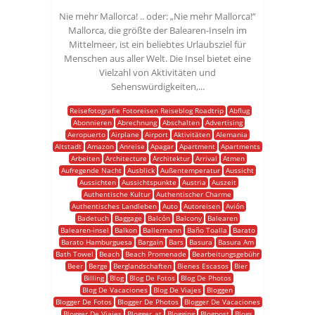
Nie mehr Mallorca! .. oder: „Nie mehr Mallorca!“
Mallorca, die größte der Balearen-Inseln im
Mittelmeer, ist ein beliebtes Urlaubsziel für
Menschen aus aller Welt. Die Insel bietet eine
Vielzahl von Aktivitäten und
Sehenswürdigkeiten,...
Reisefotografie Fotoreisen Reiseblog Roadtrip
Abflug
Abonnieren
Abrechnung
Abschalten
Advertising
Aeropuerto
Airplane
Airport
Aktivitäten
Alemania
Altstadt
Amazon
Anreise
Apagar
Apartment
Apartments
Arbeiten
Architecture
Architektur
Arrival
Atmen
Aufregende Nacht
Ausblick
Außentemperatur
Aussicht
Aussichten
Aussichtspunkte
Austria
Auszeit
Authentische Kultur
Authentischer Charme
Authentisches Landleben
Auto
Autoreisen
Avión
Badetuch
Baggage
Balcón
Balcony
Balearen
Balearen-insel
Balkon
Ballermann
Baño Toalla
Barato
Barato Hamburguesa
Bargain
Bars
Basura
Basura Am
Bath Towel
Beach
Beach Promenade
Bearbeitungsgebühr
Beer
Berge
Berglandschaften
Bienes Escasos
Bier
Billing
Blog
Blog De Fotos
Blog De Photos
Blog De Vacaciones
Blog De Viajes
Bloggen
Blogger De Fotos
Blogger De Photos
Blogger De Vacaciones
Blogger De Viajes
Blogger_at
Blogging
Blogpost
Blogs