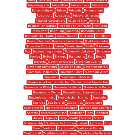
Reise
Reise Ans Meer
Reisebereicht
Reiseerlebnisse
Reisefotografie
Reiseführer
Reisekamera
Reisekultur
Reisemüdigkeit
Reisen
Reisende
Reiseplanung
Reiseroute
Reisetipps
Reiseversicherung
Relaxed Atmosphere
Relaxing Stay
Renner
Respect For Nature
Respekt Vor Der Natur
Rest Stop
Restaurant
Road Trip
Roadtrip
Romantic Cities
Romantische Städte
Route
Routen
Rückfahrt
Rundfahrt
Rustic
Rustikal
Rustikale Einrichtung
Rustikales Lokal
Saisonale Zutaten
Salate
Scenic Area
Schild
Schinken
Sea
Seasonal Ingredients
Sehenswürdigkeiten
Sempeter
Service
Shrimp
Shrimps
Sightseeing
Sign
Simple
Slovenia
Slovenian Cheese
Slovenian Cuisine
Slovenian Dumplings
Slovenian Ham
Slovenian History
Slovenian Hospitality
Slovenian Roast
Slovenian Wines
Slowenien
Slowenien Entdecken
Slowenische Gastfreundschaft
Slowenische Geschichte
Slowenische Klöße
Slowenische Küche
Slowenische Kultur
Slowenische Weine
Slowenischer Bauernbraten
Slowenischer Käse
Slowenischer Schinken
Souvenirs
Spa Area
Spa-bereich
Specialties
Speisekarte
Spezialitäten
Spontane Änderungen
Spontaneous Changes
Sprache
Sprachkenntnisse
Stadtleben
Staff
Standort
Sticker
Stopover
Story
Straße
Strecke
Street
Sustainability
Sustainable Tourism
T-shirt
Terrasse
Tidy
Time
Tradition
Traditional
Traditional Dishes
Traditionell
Traditionelle Elemente
Traditionelle Gerichte