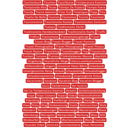
Taschenbuch
Tauchen
Tauchkurse
Temperatura Exterior
Temporada Alta
Teuer
Tiempo De Espera
Tiempo Fuera
Tienda
Tierra Adentro
Time Out
Timelapse
Tipps
Tiro
Toalla De Baño
Tourism
Tourismus
Tourist
Touristen
Touristenorte
Touristische Kosten
Touristisches Zentrum
Trabajo
Traditionelle Dörfer
Traditionelle Handwerksläden
Traditionelle Küche
Traffic
Tráfico
Tramuntana
Tramuntana-gebirge
Travel
Travel Blog
Travel Blogger
Travel Pastries
Travel Photographer
Travel Photography
Travel Photos
Travel Report
Travelblog
Travelblogger
Trip
Tripulación
Tumbet
Turismo
Turista
Türkisfarbenes Wasser
überfüllt
Umgebung
Unendliche Wege
Unesco-weltkulturerbe
Unfreundlich
Ungarn
Universal Hotel Bikini
Unterkunft
Unvergessliche Reise
Urlaub
Urlaubsblog
Urlaubsblogger
Urlaubsinspiration
Urlaubsziel
Ursprüngliche Kultur
Vacaciones
Vacation
Vacation Blog
Vacation Blogger
Vacío
Valldemossa
Ver Austria
Ver La Temperatura Exterior
Verkehr
Verkehrsanbindung
Viaje
Viaje Costero
Viajes
Video
Videoaufnahmen
Videoblog
Vielfalt
Vielfältige Schönheit
Viena
Vienna
View
Vista
Vlog
Vorbereitung
Vuelo
Wahrzeichen
Walk
Wandern
Wanderungen
Wanderwege
Wassersport
Week
Weinberge
Weingüter
Weinproben
Werbung
Wien
Wifi
Windsurfen
Wlan
Woche
Wochenmärkte
Work
Youtube
Youtube Video
Zentrale
Zitronenhaine
Zwei Personen