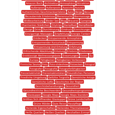
Amazon Buch
Architektur
Atmosphäre
Attraktion
Außenpool
Außenpools
Aussicht
Auszeit
Authentisches Geschmackserlebnis
Auto
Berge
Besuch
Bezaubernde Erlebnisse
Bienenzucht
Biermassage
Bildbearbeitung
Bleder See
Blog
Brauerei
Camping
Charmantes Städtchen
Citytrips
Dampfbad
Dampfbäder
Design
Drink
Durchblutung
Eindruck
Einrichtungen
Einzigartige Massagen
Empfehlung
Energie Tanken
Entdecken
Entspannende Atmosphäre
Entspannender Kurzurlaub
Entspannung
Entspannung Und Erholung
Erfahrung
Erfrischende Abkühlung
Erholung
Erlebnis
Erlebnisse
Erstklassige Wellnessangebote
Erwartungen
Essen
Eu
Europa
Fähigkeiten
Fähigkeiten Verbessern
Finnische Sauna
Foto
Foto-slideshow
Fotoecken
Fotograf
Fotografen
Fotografie
Fotografiefähigkeiten
Freizeitaktivität
Freizeitaktivitäten
Freundliches Personal
Friedliche Umgebung
Gefüllte Teigrolle
Gemütliche Anlage
Gemütliche Cafés
Geschichte Der Region
Gesichtsbehandlungen
Gesundheit
Gesundheitliche Beschwerden
Gesundheitsprogramme
Glaskuppel
Google Maps
Google Maps Standort
Größtes Sich öffnendes Glaskuppel
Grüne Landschaften
Grüne Wälder
Gute Reise
Hautpflege
Heilende Eigenschaften
Heilendes Thermalwasser
Heiße Quellen
Heißen Quellen
Herzhaften Eintopf