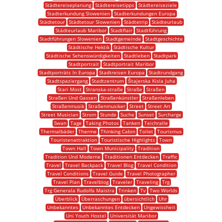
Städtereiseplanung
Städtereisetipps
Städtereiseziele
Stadterkundung Slowenien
Stadterkundungen Europa
Städtetour
Städtetour Slowenien
Städtetrip
Städteurlaub
Städteurlaub Maribor
Stadtflair
Stadtführung
Stadtführungen Slowenien
Stadtgemeinde
Stadtgeschichte
Städtische Hektik
Städtische Kultur
Städtische Sehenswürdigkeiten
Stadtleben
Stadtpark
Stadtportrait
Stadtportrait Maribor
Stadtporträts In Europa
Stadtreisen Europa
Stadtrundgang
Stadtspaziergang
Stadtzentrum
Štajerska Kisla Juha
Stari Most
Stranska-straße
Straße
Straßen
Straßen Und Gassen
Straßenkünstler
Straßenleben
Straßenmusik
Straßenmusiker
Street
Street Art
Street Musician
Strom
Stunde
Suche
Sunset
Surcharge
Swan
Tage
Taking Photos
Tanken
Teichralle
Thermalbäder
Therme
Thinking Cabin
Toilet
Tourismus
Touristenattraktion
Touristische Highlights
Town
Town Hall
Town Municipality
Tradition
Tradition Und Moderne
Traditionen Entdecken
Traffic
Travel
Travel Backpack
Travel Blog
Travel Condition
Travel Conditions
Travel Guide
Travel Photographer
Travel Plan
Travelblog
Traveler
Traveling
Trg
Trg Generala Rudolfa Maistra
Trinken
Tv
Two Worlds
Überblick
Überraschungen
übersichtlich
Uhr
Unbekanntes
Unbekanntes Entdecken
Ungewissheit
Uni Youth Hostel
Universität Maribor