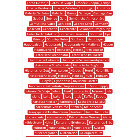
Fotos De Viaje
Fotos De Viajes
Frédéric Chopin
Fridge
Frische Produkte
Frische Zutaten
Führungen
Furniture
Galería De Fotos
Galerien
Ganga
Garbage
Garbage Can
Gebäck
Gebirge
Geld
Gemütliche Atmosphäre
Gemütliche Cafés
Genießer
George Sand
Germany
Geschäft
Geschäfte
Geschichte
Gewohnte Umgebung
Gotische Architektur
Gotisches Bauwerk
Gourmet
Gps
Günstig
Günstige Reise
Gut Essen
Hamburger
Hauptsaison
Hauptstadt
Hauptstadt Von Mallorca
Häuser
Headquarters
Heineken
Herbst
High Season
Historische Architektur
Historische Bauwerke
Historische Gebäude
Historische Sehenswürdigkeiten
Historische Straßenbahn
Historische Zugfahrt
Historischer Zug
Hochsaison
Hörbuch
Hotel
Hotel Bikini
Hotelreservierung
Hotspot
Houses
Hügel
Hungary
Hungría
Hyperlapse
Idyllische Dörfer
Imposante Kathedrale
Impressionen
In Short Supply
Informe De Viaje
Inland
Insel
Instalación
Internet
Isla
Island
Italia
Italien
Italy
Jetski
Kaffee
Kaputt
Kartäuserkloster
Kathedrale
Kathedrale La Seu
Kathedrale Von Palma
Kitchen
Kleine Stadt
Königspalast La Almudaina
Kontrast
Köstliche Küche
Kreisverkehr
Kreisverkehre
Kristallklares Wasser
Küche
Kühlschrank
Kultur
Kulturelle Erlebnisse
Kulturelles Erbe
Kulturen
Kunsthandwerk
Künstlerdorf
Küsten
Küstenregionen
Küstenreise
La Arquitectura