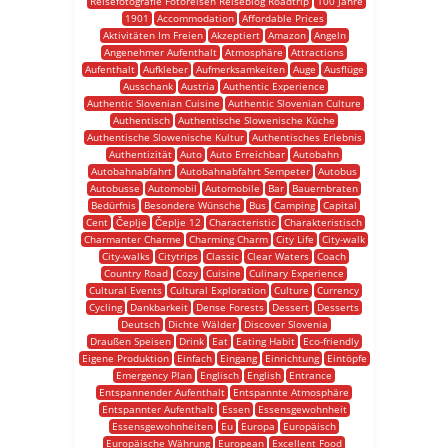
Reisefotografie Fotoreisen Reiseblog Roadtrip
100 Jahre
1901
Accommodation
Affordable Prices
Aktivitäten Im Freien
Akzeptiert
Amazon
Angeln
Angenehmer Aufenthalt
Atmosphäre
Attractions
Aufenthalt
Aufkleber
Aufmerksamkeiten
Auge
Ausflüge
Ausschank
Austria
Authentic Experience
Authentic Slovenian Cuisine
Authentic Slovenian Culture
Authentisch
Authentische Slowenische Küche
Authentische Slowenische Kultur
Authentisches Erlebnis
Authentizität
Auto
Auto Erreichbar
Autobahn
Autobahnabfahrt
Autobahnabfahrt Sempeter
Autobus
Autobusse
Automobil
Automobile
Bar
Bauernbraten
Bedürfnis
Besondere Wünsche
Bus
Camping
Capital
Cent
Čeplje
Čeplje 12
Characteristic
Charakteristisch
Charmanter Charme
Charming Charm
City Life
City-walk
City-walks
Citytrips
Classic
Clear Waters
Coach
Country Road
Cozy
Cuisine
Culinary Experience
Cultural Events
Cultural Exploration
Culture
Currency
Cycling
Dankbarkeit
Dense Forests
Dessert
Desserts
Deutsch
Dichte Wälder
Discover Slovenia
Draußen Speisen
Drink
Eat
Eating Habit
Eco-friendly
Eigene Produktion
Einfach
Eingang
Einrichtung
Eintöpfe
Emergency Plan
Englisch
English
Entrance
Entspannender Aufenthalt
Entspannte Atmosphäre
Entspannter Aufenthalt
Essen
Essensgewohnheit
Essensgewohnheiten
Eu
Europa
Europäisch
Europäische Währung
European
Excellent Food