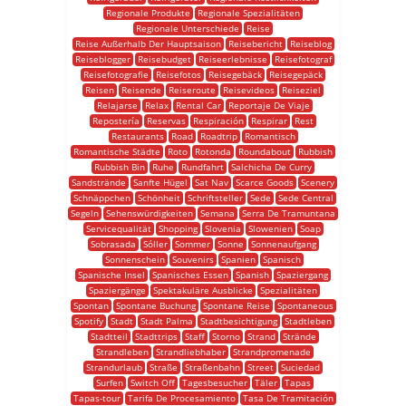
Regionale Produkte
Regionale Spezialitäten
Regionale Unterschiede
Reise
Reise Außerhalb Der Hauptsaison
Reisebericht
Reiseblog
Reiseblogger
Reisebudget
Reiseerlebnisse
Reisefotograf
Reisefotografie
Reisefotos
Reisegebäck
Reisegepäck
Reisen
Reisende
Reiseroute
Reisevideos
Reiseziel
Relajarse
Relax
Rental Car
Reportaje De Viaje
Repostería
Reservas
Respiración
Respirar
Rest
Restaurants
Road
Roadtrip
Romantisch
Romantische Städte
Roto
Rotonda
Roundabout
Rubbish
Rubbish Bin
Ruhe
Rundfahrt
Salchicha De Curry
Sandstrände
Sanfte Hügel
Sat Nav
Scarce Goods
Scenery
Schnäppchen
Schönheit
Schriftsteller
Sede
Sede Central
Segeln
Sehenswürdigkeiten
Semana
Serra De Tramuntana
Servicequalität
Shopping
Slovenia
Slowenien
Soap
Sobrasada
Sóller
Sommer
Sonne
Sonnenaufgang
Sonnenschein
Souvenirs
Spanien
Spanisch
Spanische Insel
Spanisches Essen
Spanish
Spaziergang
Spaziergänge
Spektakuläre Ausblicke
Spezialitäten
Spontan
Spontane Buchung
Spontane Reise
Spontaneous
Spotify
Stadt
Stadt Palma
Stadtbesichtigung
Stadtleben
Stadtteil
Stadttrips
Staff
Storno
Strand
Strände
Strandleben
Strandliebhaber
Strandpromenade
Strandurlaub
Straße
Straßenbahn
Street
Suciedad
Surfen
Switch Off
Tagesbesucher
Täler
Tapas
Tapas-tour
Tarifa De Procesamiento
Tasa De Tramitación