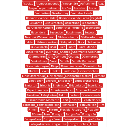
Aspekte
Atemberaubende
Atmosphäre
Aufnahmen
Auge
Augen
Augenzwinkern
Ausflug
Ausschau
Auszeit
Bearbeiten
Bearbeitung
Beeindruckende
Beeindruckende Bilder
Beeindruckende Fotos
Begibst
Bekannte
Beleuchteten
Belichtung
Beobachten
Beruflicher Kontext
Berufliches Portfolio
Besondere
Besonderen
Besonders
Bestimmtes
Bewusst
Bewusst Wahrnehmen
Bildausschnitte
Bildbearbeitung
Bilder
Bildkomposition
Bildqualität
Blick
Blickwinkel
Blickwinkeln
Book
Buch
Bunte
Bunte Märkte
Bunte Wände
Business
Chance
Charmante Geschäfte
Charmanten
City
Content
Courage
Dämmerung
Denkmälern
Detail
Details
Details Entdecken
Dienstleistungen
Dinge
Dokumentieren
Dramatische
Dunkel
Ecken
Effekte
Eindrücke
Einheimischen
Einkaufszentrum
Einzigartige
Einzigartige Motive
Element
Emotionen
Energie
Entdecken
Entdeckungsreise
Entfalten
Erlebnis
Erlebnisse
Erlebnissen
Experience
Experimentiere
Experimentieren
Externes Mikrofon
Facetten
Fähigkeiten
Faktor
Farben
Faszinierende
Faszinierende Momente
Fazit
Fenster
Fensterläden
Fenstern
Fensterscheiben
Festhalten
Festzuhalten
Film
Filmen
Filter
Filtern
Flexible Fotografie
Flexibler
Flüssen
Foto
Fotograf
Fotografen
Fotografie
Fotografiere
Fotografieren
Fotografisch
Fotografischen
Fotografischen Fähigkeiten
Fotografisches
Fotos