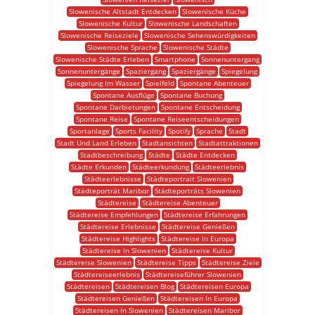
Slowenische Altstadt Entdecken
Slowenische Küche
Slowenische Kultur
Slowenische Landschaften
Slowenische Reiseziele
Slowenische Sehenswürdigkeiten
Slowenische Sprache
Slowenische Städte
Slowenische Städte Erleben
Smartphone
Sonnenuntergang
Sonnenuntergänge
Spaziergang
Spaziergänge
Spiegelung
Spiegelung Im Wasser
Spielfeld
Spontane Abenteuer
Spontane Ausflüge
Spontane Buchung
Spontane Darbietungen
Spontane Entscheidung
Spontane Reise
Spontane Reiseentscheidungen
Sportanlage
Sports Facility
Spotify
Sprache
Stadt
Stadt Und Land Erleben
Stadtansichten
Stadtattraktionen
Stadtbeschreibung
Städte
Städte Entdecken
Städte Erkunden
Städteerkundung
Städteerlebnis
Städteerlebnisse
Städteportrait Slowenien
Städteporträt Maribor
Städteporträts Slowenien
Städtereise
Städtereise Abenteuer
Städtereise Empfehlungen
Städtereise Erfahrungen
Städtereise Erlebnisse
Städtereise Genießen
Städtereise Highlights
Städtereise In Europa
Städtereise In Slowenien
Städtereise Kultur
Städtereise Slowenien
Städtereise Tipps
Städtereise Ziele
Städtereiseerlebnis
Städtereiseführer Slowenien
Städtereisen
Städtereisen Blog
Städtereisen Europa
Städtereisen Genießen
Städtereisen In Europa
Städtereisen In Slowenien
Städtereisen Maribor