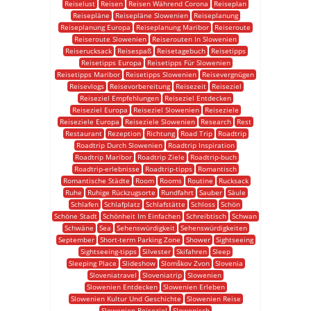
Reiselust
Reisen
Reisen Während Corona
Reiseplan
Reisepläne
Reisepläne Slowenien
Reiseplanung
Reiseplanung Europa
Reiseplanung Maribor
Reiseroute
Reiseroute Slowenien
Reiserouten In Slowenien
Reiserucksack
Reisespaß
Reisetagebuch
Reisetipps
Reisetipps Europa
Reisetipps Für Slowenien
Reisetipps Maribor
Reisetipps Slowenien
Reisevergnügen
Reisevlogs
Reisevorbereitung
Reisezeit
Reiseziel
Reiseziel Empfehlungen
Reiseziel Entdecken
Reiseziel Europa
Reiseziel Slowenien
Reiseziele
Reiseziele Europa
Reiseziele Slowenien
Research
Rest
Restaurant
Rezeption
Richtung
Road Trip
Roadtrip
Roadtrip Durch Slowenien
Roadtrip Inspiration
Roadtrip Maribor
Roadtrip Ziele
Roadtrip-buch
Roadtrip-erlebnisse
Roadtrip-tipps
Romantisch
Romantische Städte
Room
Rooms
Routine
Rucksack
Ruhe
Ruhige Rückzugsorte
Rundfahrt
Sauber
Säule
Schlafen
Schlafplatz
Schlafstätte
Schloss
Schön
Schöne Stadt
Schönheit Im Einfachen
Schreibtisch
Schwan
Schwäne
Sea
Sehenswürdigkeit
Sehenswürdigkeiten
September
Short-term Parking Zone
Shower
Sightseeing
Sightseeing-tipps
Silvester
Skifahren
Sleep
Sleeping Place
Slideshow
Slomškov Zvon
Slovenia
Sloveniatravel
Sloveniatrip
Slowenien
Slowenien Entdecken
Slowenien Erleben
Slowenien Kultur Und Geschichte
Slowenien Reise
Slowenien Reiseziel
Slowenisch