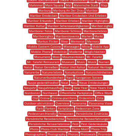
Lokale Spezialitäten
Lokale Traditionen
Luft
Magical
Mahnmal
Main Square
Mal
Malerische Stadt
Map
Marburg
Marburg An Der Drau
Maribor
Maribor Entdecken
Maribor Entdecken Und Erleben
Maribor Erkunden
Maribor Erleben
Maribor Highlights
Maribor Kultur
Maribor Sehenswürdigkeiten
Maribor-sights
Mariborer Fotos
Mariborer Schloss
Mariborerlebnis
Mariborsights
Mariborslovenia
Market
Markt
Markus Flicker
Meer
Memorial
Memory
Middle Eastern Cuisine
Mietwagen
Mitte
Mobile App
Mobile Phone
Mobilität
Moderne
Möglichkeiten
Monument
Most
Mountainbiken
Mr. Falafel
Mr. Falafel Restaurant
Museum
Music
Musik
Namen
Natur
Natur Genießen
Natur Und Kultur
Natural Heritage
Naturerbe
Naturerlebnis
Naturkulisse
Naturschönheiten
Naturverbundenheit
Navi
Navigation System
Navje-gedenkfriedhof
Neat
Neu
Neue Entdeckungen
Neujahr
Neujahrsausflug
New
New Year
New Years Eve
Nordosten
Northeast
Öffentliche Parkplätze
Office Work
Old
Online
Online-plattform
Ordentlich
Orte
Outdoor-aktivitäten
Overview
Panorama
Panorama View
Park
Parken
Parkplätze
Pedestrian Zone
Pedestrian-friendly
Pensionen
Persönliche Eindrücke
Persönliche Reiseberichte
Persönliche Reiseerfahrungen
Persönliche Reiseerlebnisse
Pest
Pest Gedenksäule
Photo
Photo Club Maribor
Photo Motif
Photo Trip
Photographer
Photography
Photos
Photowalk
Piramida