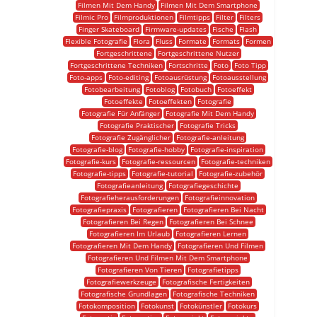
Filmen Mit Dem Handy
Filmen Mit Dem Smartphone
Filmic Pro
Filmproduktionen
Filmtipps
Filter
Filters
Finger Skateboard
Firmware-updates
Fische
Flash
Flexible Fotografie
Flora
Fluss
Formate
Formats
Formen
Fortgeschrittene
Fortgeschrittene Nutzer
Fortgeschrittene Techniken
Fortschritte
Foto
Foto Tipp
Foto-apps
Foto-editing
Fotoausrüstung
Fotoausstellung
Fotobearbeitung
Fotoblog
Fotobuch
Fotoeffekt
Fotoeffekte
Fotoeffekten
Fotografie
Fotografie Für Anfänger
Fotografie Mit Dem Handy
Fotografie Praktischer
Fotografie Tricks
Fotografie Zugänglicher
Fotografie-anleitung
Fotografie-blog
Fotografie-hobby
Fotografie-inspiration
Fotografie-kurs
Fotografie-ressourcen
Fotografie-techniken
Fotografie-tipps
Fotografie-tutorial
Fotografie-zubehör
Fotografieanleitung
Fotografiegeschichte
Fotografieherausforderungen
Fotografieinnovation
Fotografiepraxis
Fotografieren
Fotografieren Bei Nacht
Fotografieren Bei Regen
Fotografieren Bei Schnee
Fotografieren Im Urlaub
Fotografieren Lernen
Fotografieren Mit Dem Handy
Fotografieren Und Filmen
Fotografieren Und Filmen Mit Dem Smartphone
Fotografieren Von Tieren
Fotografietipps
Fotografiewerkzeuge
Fotografische Fertigkeiten
Fotografische Grundlagen
Fotografische Techniken
Fotokomposition
Fotokunst
Fotokünstler
Fotokurs