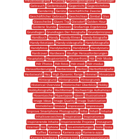
Freizeitfotografie
Frühling
Frühlingsfotografie
Gänsesäger
Gebrauch
Gedenksäule
Gegenlicht
Gegenlichtfoto
Gendering
Geräte
Geschäftliche Zwecke
Geschäftlicher Gebrauch
Geschichten
Gimbal
Glas
Glasscheibe
Glavni Trg
Gleisdorf
Golden Hour
Goldene Stunde
Grenzen
Großartige Ergebnisse
Grundlagen
Grundlagen Der Fotografie
Grundprinzipien
Handbuch
Handy
Handy-filmen
Handy-fotografie
Handy-fototipps
Handy-videografie
Handyfotografie
Handyfotos
Handykamera
Handykauf
Handystativ
Hardcover
Hardware
Häufige Herausforderungen
Hauptplatz
Hauptvorteile
Häuserfront
Hdr
Hdr Mode
Hdr Photos
Hdr-fotos
Hdr-modi
Hdr-modus
Herausforderungen
Herberstein
Herbst
Herbstfotografie
Herbstwald
Heu
High Dynamic Range
Himmel
Hinsetzen
Hintergrund
Hintergründe
Hintergrunds
Historical Overview
Historischer Überblick
Hobby
Hobbyfotografie
Hochformat
Hochwertige Aufnahmen
Hosentasche
Hyperlapse
Ideen
Illustrationen
Image Ideas
Image Quality
Image Stabilization
Immobilien
Imovie
Impression
Impressum
Improve Smartphone Photography
Infos
Inhalt
Inhalte
Inhaltsverzeichnis
Inspiration
Inspirationen
Inspirierende Inhalte
Inspirierende Projekte
Instagram
Internet
Ios
Iphone
Iso
Iso-einstellungen
Isola
Izola
Kaffee
Kamera
Kamera-app
Kamera-apps
Kamera-hardware
Kamera-tool
Kameraausrüstung