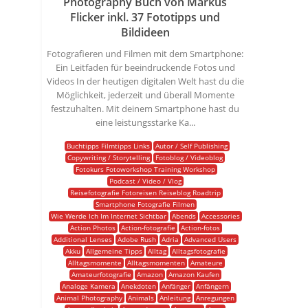
Photography Buch von Markus
Flicker inkl. 37 Fototipps und
Bildideen
Fotografieren und Filmen mit dem Smartphone:
Ein Leitfaden für beeindruckende Fotos und
Videos In der heutigen digitalen Welt hast du die
Möglichkeit, jederzeit und überall Momente
festzuhalten. Mit deinem Smartphone hast du
eine leistungsstarke Ka...
Buchtipps Filmtipps Links
Autor / Self Publishing
Copywriting / Storytelling
Fotoblog / Videoblog
Fotokurs Fotoworkshop Training Workshop
Podcast / Video / Vlog
Reisefotografie Fotoreisen Reiseblog Roadtrip
Smartphone Fotografie Filmen
Wie Werde Ich Im Internet Sichtbar
Abends
Accessories
Action Photos
Action-fotografie
Action-fotos
Additional Lenses
Adobe Rush
Adria
Advanced Users
Akku
Allgemeine Tipps
Alltag
Alltagsfotografie
Alltagsmomente
Alltagsmomenten
Amateure
Amateurfotografie
Amazon
Amazon Kaufen
Analoge Kamera
Anekdoten
Anfänger
Anfängern
Animal Photography
Animals
Anleitung
Anregungen