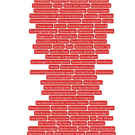
Fotomotiv
Fotomotive
Fotoprojekt
Fotoprojekte
Fotorucksack
Fotos
Fotos Und Videos
Fotoshooting
Fotospaziergang
Fotospaziergänge
Fototechniken
Fototechniken Mit Dem Smartphone
Fototipp
Fototipps
Fotowettbewerbe
Fotoworkshops
Fotozubehör
Fragen
Frame-rate
Freizeit
Freizeitfotografie
Frühling
Frühlingsfotografie
Gänsesäger
Gebrauch
Gedenksäule
Gegenlicht
Gegenlichtfoto
Gendering
Geräte
Geschäftliche Zwecke
Geschäftlicher Gebrauch
Geschichten
Gimbal
Glas
Glasscheibe
Glavni Trg
Gleisdorf
Golden Hour
Goldene Stunde
Grenzen
Großartige Ergebnisse
Grundlagen
Grundlagen Der Fotografie
Grundprinzipien
Handbuch
Handy
Handy-bildbearbeitung
Handy-bildbearbeitungs-apps
Handy-filmen
Handy-foto
Handy-fotografie
Handy-fototipps
Handy-kameraeinstellungen
Handy-video
Handy-videografie
Handy-videoideen
Handy-videoproduktion
Handyfotografie
Handyfotografie Für Instagram
Handyfotografie Für Soziale Medien
Handyfotos
Handykamera
Handykauf
Handystativ
Handyvideografie
Hardcover
Hardware
Häufige Herausforderungen
Hauptplatz
Hauptvorteile
Häuserfront
Hdr
Hdr Mode
Hdr Photos
Hdr-fotos
Hdr-modi
Hdr-modus
Herausforderungen
Herberstein
Herbst
Herbstfotografie
Herbstwald
Heu
High Dynamic Range
Himmel
Hinsetzen