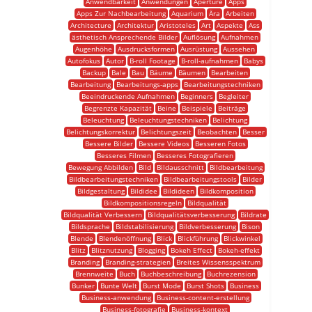
Anwendbarkeit
Anwendungen
Aperture
Apps
Apps Zur Nachbearbeitung
Aquarium
Ära
Arbeiten
Architecture
Architektur
Aristoteles
Art
Aspekte
Ass
ästhetisch Ansprechende Bilder
Auflösung
Aufnahmen
Augenhöhe
Ausdrucksformen
Ausrüstung
Aussehen
Autofokus
Autor
B-roll Footage
B-roll-aufnahmen
Babys
Backup
Bale
Bau
Bäume
Bäumen
Bearbeiten
Bearbeitung
Bearbeitungs-apps
Bearbeitungstechniken
Beeindruckende Aufnahmen
Beginners
Begleiter
Begrenzte Kapazität
Beine
Beispiele
Beiträge
Beleuchtung
Beleuchtungstechniken
Belichtung
Belichtungskorrektur
Belichtungszeit
Beobachten
Besser
Bessere Bilder
Bessere Videos
Besseren Fotos
Besseres Filmen
Besseres Fotografieren
Bewegung Abbilden
Bild
Bildausschnitt
Bildbearbeitung
Bildbearbeitungstechniken
Bildbearbeitungstools
Bilder
Bildgestaltung
Bildidee
Bildideen
Bildkomposition
Bildkompositionsregeln
Bildqualität
Bildqualität Verbessern
Bildqualitätsverbesserung
Bildrate
Bildsprache
Bildstabilisierung
Bildverbesserung
Bison
Blende
Blendenöffnung
Blick
Blickführung
Blickwinkel
Blitz
Blitznutzung
Blogging
Bokeh Effect
Bokeh-effekt
Branding
Branding-strategien
Breites Wissensspektrum
Brennweite
Buch
Buchbeschreibung
Buchrezension
Bunker
Bunte Welt
Burst Mode
Burst Shots
Business
Business-anwendung
Business-content-erstellung
Business-fotografie
Business-kontext