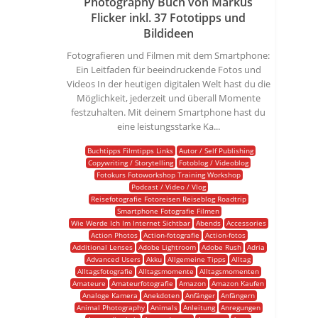
Photography Buch von Markus
Flicker inkl. 37 Fototipps und
Bildideen
Fotografieren und Filmen mit dem Smartphone:
Ein Leitfaden für beeindruckende Fotos und
Videos In der heutigen digitalen Welt hast du die
Möglichkeit, jederzeit und überall Momente
festzuhalten. Mit deinem Smartphone hast du
eine leistungsstarke Ka...
Buchtipps Filmtipps Links
Autor / Self Publishing
Copywriting / Storytelling
Fotoblog / Videoblog
Fotokurs Fotoworkshop Training Workshop
Podcast / Video / Vlog
Reisefotografie Fotoreisen Reiseblog Roadtrip
Smartphone Fotografie Filmen
Wie Werde Ich Im Internet Sichtbar
Abends
Accessories
Action Photos
Action-fotografie
Action-fotos
Additional Lenses
Adobe Lightroom
Adobe Rush
Adria
Advanced Users
Akku
Allgemeine Tipps
Alltag
Alltagsfotografie
Alltagsmomente
Alltagsmomenten
Amateure
Amateurfotografie
Amazon
Amazon Kaufen
Analoge Kamera
Anekdoten
Anfänger
Anfängern
Animal Photography
Animals
Anleitung
Anregungen