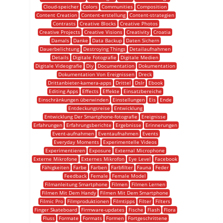
Cloud-speicher
Colors
Communities
Composition
Content Creation
Content-erstellung
Content-strategien
Contrasts
Creative Blocks
Creative Photos
Creative Projects
Creative Visions
Creativity
Croatia
Damals
Danke
Data Backup
Daten Sichern
Dauerbelichtung
Destroying Things
Detailaufnahmen
Details
Digitale Fotografie
Digitale Medien
Digitale Videografie
Diy
Documentation
Dokumentation
Dokumentation Von Ereignissen
Dreck
Drittanbieter-kamera-apps
Drittel
Dslr
Ebook
Editing Apps
Effects
Effekte
Einsatzbereiche
Einschränkungen überwinden
Einstellungen
Eis
Ende
Entdeckungsreise
Entwicklung
Entwicklung Der Smartphone-fotografie
Ereignisse
Erfahrungen
Erfahrungsberichte
Ergebnisse
Erinnerungen
Event-aufnahmen
Eventaufnahmen
Events
Everyday Moments
Experimentelle Videos
Experimentieren
Exposure
External Microphone
Externe Mikrofone
Externes Mikrofon
Eye Level
Facebook
Fähigkeiten
Farbe
Farben
Farbfilter
Fauna
Feder
Feedback
Female
Female Model
Filmanleitung Smartphone
Filmen
Filmen Lernen
Filmen Mit Dem Handy
Filmen Mit Dem Smartphone
Filmic Pro
Filmproduktionen
Filmtipps
Filter
Filters
Finger Skateboard
Firmware-updates
Fische
Flash
Flora
Fluss
Formate
Formats
Formen
Fortgeschrittene