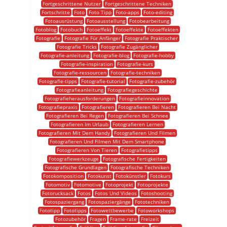
Fortgeschrittene Nutzer
Fortgeschrittene Techniken
Fortschritte
Foto
Foto Tipp
Foto-apps
Foto-editing
Fotoausrüstung
Fotoausstellung
Fotobearbeitung
Fotoblog
Fotobuch
Fotoeffekt
Fotoeffekte
Fotoeffekten
Fotografie
Fotografie Für Anfänger
Fotografie Praktischer
Fotografie Tricks
Fotografie Zugänglicher
Fotografie-anleitung
Fotografie-blog
Fotografie-hobby
Fotografie-inspiration
Fotografie-kurs
Fotografie-ressourcen
Fotografie-techniken
Fotografie-tipps
Fotografie-tutorial
Fotografie-zubehör
Fotografieanleitung
Fotografiegeschichte
Fotografieherausforderungen
Fotografieinnovation
Fotografiepraxis
Fotografieren
Fotografieren Bei Nacht
Fotografieren Bei Regen
Fotografieren Bei Schnee
Fotografieren Im Urlaub
Fotografieren Lernen
Fotografieren Mit Dem Handy
Fotografieren Und Filmen
Fotografieren Und Filmen Mit Dem Smartphone
Fotografieren Von Tieren
Fotografietipps
Fotografiewerkzeuge
Fotografische Fertigkeiten
Fotografische Grundlagen
Fotografische Techniken
Fotokomposition
Fotokunst
Fotokünstler
Fotokurs
Fotomotiv
Fotomotive
Fotoprojekt
Fotoprojekte
Fotorucksack
Fotos
Fotos Und Videos
Fotoshooting
Fotospaziergang
Fotospaziergänge
Fototechniken
Fototipp
Fototipps
Fotowettbewerbe
Fotoworkshops
Fotozubehör
Fragen
Frame-rate
Freizeit