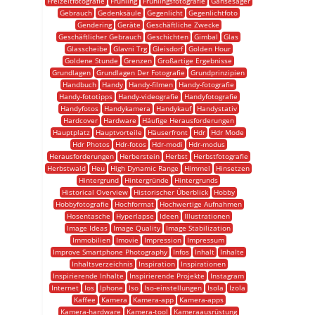
Freizeitfotografie
Frühling
Frühlingsfotografie
Gänsesäger
Gebrauch
Gedenksäule
Gegenlicht
Gegenlichtfoto
Gendering
Geräte
Geschäftliche Zwecke
Geschäftlicher Gebrauch
Geschichten
Gimbal
Glas
Glasscheibe
Glavni Trg
Gleisdorf
Golden Hour
Goldene Stunde
Grenzen
Großartige Ergebnisse
Grundlagen
Grundlagen Der Fotografie
Grundprinzipien
Handbuch
Handy
Handy-filmen
Handy-fotografie
Handy-fototipps
Handy-videografie
Handyfotografie
Handyfotos
Handykamera
Handykauf
Handystativ
Hardcover
Hardware
Häufige Herausforderungen
Hauptplatz
Hauptvorteile
Häuserfront
Hdr
Hdr Mode
Hdr Photos
Hdr-fotos
Hdr-modi
Hdr-modus
Herausforderungen
Herberstein
Herbst
Herbstfotografie
Herbstwald
Heu
High Dynamic Range
Himmel
Hinsetzen
Hintergrund
Hintergründe
Hintergrunds
Historical Overview
Historischer Überblick
Hobby
Hobbyfotografie
Hochformat
Hochwertige Aufnahmen
Hosentasche
Hyperlapse
Ideen
Illustrationen
Image Ideas
Image Quality
Image Stabilization
Immobilien
Imovie
Impression
Impressum
Improve Smartphone Photography
Infos
Inhalt
Inhalte
Inhaltsverzeichnis
Inspiration
Inspirationen
Inspirierende Inhalte
Inspirierende Projekte
Instagram
Internet
Ios
Iphone
Iso
Iso-einstellungen
Isola
Izola
Kaffee
Kamera
Kamera-app
Kamera-apps
Kamera-hardware
Kamera-tool
Kameraausrüstung