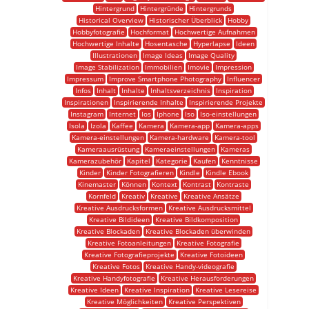
Hintergrund
Hintergründe
Hintergrunds
Historical Overview
Historischer Überblick
Hobby
Hobbyfotografie
Hochformat
Hochwertige Aufnahmen
Hochwertige Inhalte
Hosentasche
Hyperlapse
Ideen
Illustrationen
Image Ideas
Image Quality
Image Stabilization
Immobilien
Imovie
Impression
Impressum
Improve Smartphone Photography
Influencer
Infos
Inhalt
Inhalte
Inhaltsverzeichnis
Inspiration
Inspirationen
Inspirierende Inhalte
Inspirierende Projekte
Instagram
Internet
Ios
Iphone
Iso
Iso-einstellungen
Isola
Izola
Kaffee
Kamera
Kamera-app
Kamera-apps
Kamera-einstellungen
Kamera-hardware
Kamera-tool
Kameraausrüstung
Kameraeinstellungen
Kameras
Kamerazubehör
Kapitel
Kategorie
Kaufen
Kenntnisse
Kinder
Kinder Fotografieren
Kindle
Kindle Ebook
Kinemaster
Können
Kontext
Kontrast
Kontraste
Kornfeld
Kreativ
Kreative
Kreative Ansätze
Kreative Ausdrucksformen
Kreative Ausdrucksmittel
Kreative Bildideen
Kreative Bildkomposition
Kreative Blockaden
Kreative Blockaden überwinden
Kreative Fotoanleitungen
Kreative Fotografie
Kreative Fotografieprojekte
Kreative Fotoideen
Kreative Fotos
Kreative Handy-videografie
Kreative Handyfotografie
Kreative Herausforderungen
Kreative Ideen
Kreative Inspiration
Kreative Lesereise
Kreative Möglichkeiten
Kreative Perspektiven