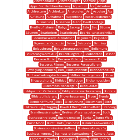
Anwendbarkeit
Anwendungen
Aperture
Apps
Apps Zur Nachbearbeitung
Aquarium
Ära
Arbeiten
Architecture
Architektur
Aristoteles
Art
Aspekte
Ass
Auflösung
Aufnahmen
Augenhöhe
Ausdrucksformen
Ausrüstung
Aussehen
Autor
B-roll Footage
B-roll-aufnahmen
Babys
Backup
Bale
Bau
Bäume
Bäumen
Bearbeiten
Bearbeitung
Bearbeitungstechniken
Beeindruckende Aufnahmen
Beginners
Begleiter
Begrenzte Kapazität
Beine
Beispiele
Beiträge
Beleuchtung
Beleuchtungstechniken
Belichtung
Belichtungskorrektur
Belichtungszeit
Beobachten
Besser
Bessere Bilder
Bessere Videos
Besseren Fotos
Besseres Filmen
Besseres Fotografieren
Bewegung Abbilden
Bild
Bildausschnitt
Bildbearbeitung
Bildbearbeitungstechniken
Bildbearbeitungstools
Bilder
Bildgestaltung
Bildidee
Bildideen
Bildkomposition
Bildkompositionsregeln
Bildqualität
Bildqualität Verbessern
Bildqualitätsverbesserung
Bildrate
Bildstabilisierung
Bildverbesserung
Bison
Blende
Blendenöffnung
Blick
Blickführung
Blickwinkel
Blitz
Blitznutzung
Blogging
Bokeh Effect
Bokeh-effekt
Branding
Branding-strategien
Breites Wissensspektrum
Buch
Buchbeschreibung
Buchrezension
Bunker
Bunte Welt
Burst Mode
Burst Shots
Business
Business-anwendung
Business-content-erstellung
Business-fotografie
Business-kontext
Business-präsentationen
Camera Apps
Camera Hardware
Challenges
China
Cloud Storage