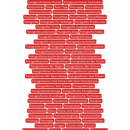
Fortgeschrittene Nutzer
Fortgeschrittene Techniken
Fortschritte
Foto
Foto Tipp
Foto-apps
Foto-editing
Fotoausrüstung
Fotoausstellung
Fotobearbeitung
Fotoblog
Fotobuch
Fotoeffekt
Fotoeffekte
Fotoeffekten
Fotografie
Fotografie Für Anfänger
Fotografie Praktischer
Fotografie Tricks
Fotografie Zugänglicher
Fotografie-anleitung
Fotografie-blog
Fotografie-hobby
Fotografie-inspiration
Fotografie-kurs
Fotografie-ressourcen
Fotografie-techniken
Fotografie-tipps
Fotografie-tutorial
Fotografie-zubehör
Fotografieanleitung
Fotografiegeschichte
Fotografieherausforderungen
Fotografieinnovation
Fotografiepraxis
Fotografieren
Fotografieren Bei Nacht
Fotografieren Bei Regen
Fotografieren Bei Schnee
Fotografieren Im Urlaub
Fotografieren Lernen
Fotografieren Mit Dem Handy
Fotografieren Und Filmen
Fotografieren Und Filmen Mit Dem Smartphone
Fotografieren Von Tieren
Fotografietipps
Fotografiewerkzeuge
Fotografische Fertigkeiten
Fotografische Grundlagen
Fotografische Techniken
Fotokomposition
Fotokunst
Fotokünstler
Fotokurs
Fotomotiv
Fotomotive
Fotoprojekt
Fotoprojekte
Fotorucksack
Fotos
Fotos Und Videos
Fotoshooting
Fotospaziergang
Fotospaziergänge
Fototechniken
Fototipp
Fototipps
Fotowettbewerbe
Fotoworkshops
Fotozubehör
Fragen
Frame-rate
Freizeit