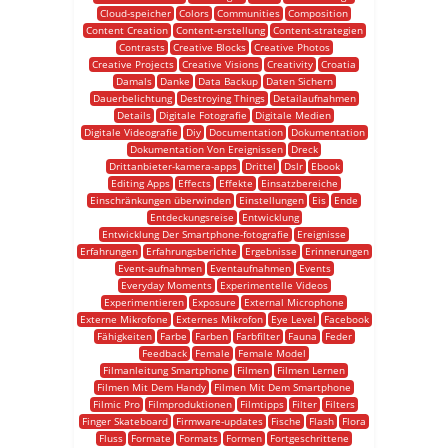
Cloud-speicher
Colors
Communities
Composition
Content Creation
Content-erstellung
Content-strategien
Contrasts
Creative Blocks
Creative Photos
Creative Projects
Creative Visions
Creativity
Croatia
Damals
Danke
Data Backup
Daten Sichern
Dauerbelichtung
Destroying Things
Detailaufnahmen
Details
Digitale Fotografie
Digitale Medien
Digitale Videografie
Diy
Documentation
Dokumentation
Dokumentation Von Ereignissen
Dreck
Drittanbieter-kamera-apps
Drittel
Dslr
Ebook
Editing Apps
Effects
Effekte
Einsatzbereiche
Einschränkungen überwinden
Einstellungen
Eis
Ende
Entdeckungsreise
Entwicklung
Entwicklung Der Smartphone-fotografie
Ereignisse
Erfahrungen
Erfahrungsberichte
Ergebnisse
Erinnerungen
Event-aufnahmen
Eventaufnahmen
Events
Everyday Moments
Experimentelle Videos
Experimentieren
Exposure
External Microphone
Externe Mikrofone
Externes Mikrofon
Eye Level
Facebook
Fähigkeiten
Farbe
Farben
Farbfilter
Fauna
Feder
Feedback
Female
Female Model
Filmanleitung Smartphone
Filmen
Filmen Lernen
Filmen Mit Dem Handy
Filmen Mit Dem Smartphone
Filmic Pro
Filmproduktionen
Filmtipps
Filter
Filters
Finger Skateboard
Firmware-updates
Fische
Flash
Flora
Fluss
Formate
Formats
Formen
Fortgeschrittene