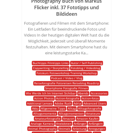
Photography Buch von Markus
Flicker inkl. 37 Fototipps und
Bildideen
Fotografieren und Filmen mit dem Smartphone:
Ein Leitfaden für beeindruckende Fotos und
Videos In der heutigen digitalen Welt hast du die
Möglichkeit, jederzeit und überall Momente
festzuhalten. Mit deinem Smartphone hast du
eine leistungsstarke Ka...
Buchtipps Filmtipps Links
Autor / Self Publishing
Copywriting / Storytelling
Fotoblog / Videoblog
Fotokurs Fotoworkshop Training Workshop
Podcast / Video / Vlog
Reisefotografie Fotoreisen Reiseblog Roadtrip
Smartphone Fotografie Filmen
Wie Werde Ich Im Internet Sichtbar
Abends
Accessories
Action Photos
Action-fotografie
Action-fotos
Additional Lenses
Adobe Rush
Adria
Advanced Users
Akku
Allgemeine Tipps
Alltag
Alltagsfotografie
Alltagsmomente
Alltagsmomenten
Amateure
Amateurfotografie
Amazon
Amazon Kaufen
Analoge Kamera
Anekdoten
Anfänger
Anfängern
Animal Photography
Animals
Anleitung
Anregungen