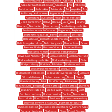
Anwendbarkeit
Anwendungen
Aperture
Apps
Apps Zur Nachbearbeitung
Aquarium
Ära
Arbeiten
Architecture
Architektur
Aristoteles
Art
Aspekte
Ass
Auflösung
Aufnahmen
Augenhöhe
Ausdrucksformen
Ausrüstung
Aussehen
Autor
B-roll Footage
B-roll-aufnahmen
Babys
Backup
Bale
Bau
Bäume
Bäumen
Bearbeiten
Bearbeitung
Bearbeitungstechniken
Beeindruckende Aufnahmen
Beginners
Begleiter
Begrenzte Kapazität
Beine
Beispiele
Beiträge
Beleuchtung
Beleuchtungstechniken
Belichtung
Belichtungskorrektur
Belichtungszeit
Beobachten
Besser
Bessere Bilder
Bessere Videos
Besseren Fotos
Besseres Filmen
Besseres Fotografieren
Bewegung Abbilden
Bild
Bildausschnitt
Bildbearbeitung
Bildbearbeitungstechniken
Bildbearbeitungstools
Bilder
Bildgestaltung
Bildidee
Bildideen
Bildkomposition
Bildkompositionsregeln
Bildqualität
Bildqualität Verbessern
Bildqualitätsverbesserung
Bildrate
Bildstabilisierung
Bildverbesserung
Bison
Blende
Blendenöffnung
Blick
Blickführung
Blickwinkel
Blitz
Blitznutzung
Blogging
Bokeh Effect
Bokeh-effekt
Branding
Branding-strategien
Breites Wissensspektrum
Buch
Buchbeschreibung
Buchrezension
Bunker
Bunte Welt
Burst Mode
Burst Shots
Business
Business-anwendung
Business-content-erstellung
Business-fotografie
Business-kontext
Business-präsentationen
Camera Apps
Camera Hardware
Challenges
China
Cloud Storage