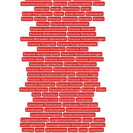
Kameraeinstellungen
Kameras
Kamerazubehör
Kapitel
Kategorie
Kaufen
Kenntnisse
Kinder
Kinder Fotografieren
Kindle
Kindle Ebook
Kinemaster
Können
Kontext
Kontrast
Kontraste
Kornfeld
Kreativ
Kreative
Kreative Ausdrucksformen
Kreative Ausdrucksmittel
Kreative Bildideen
Kreative Bildkomposition
Kreative Blockaden
Kreative Blockaden überwinden
Kreative Fotoanleitungen
Kreative Fotografie
Kreative Fotografieprojekte
Kreative Fotoideen
Kreative Fotos
Kreative Handyfotografie
Kreative Herausforderungen
Kreative Ideen
Kreative Inspiration
Kreative Lesereise
Kreative Möglichkeiten
Kreative Perspektiven
Kreative Projekte
Kreative Smartphone-fotografie
Kreative Smartphone-videografie
Kreative Tipps
Kreative Videoanleitungen
Kreative Videografie
Kreative Videoideen
Kreative Visionen
Kreativität
Kreativität Fördern
Kreativitätsförderung
Kroatien
Küken
Kunst
Kunsthaus
Künstliche Beleuchtung
Künstliches Licht
Kürbisfeld
Landscape
Landscape Orientation
Landscape Photography
Landscapes
Landschaften
Landschaftsaufnahmen
Landschaftsfotografie
Landschaftstechniken
Langzeitbelichtung
Langzeitbelichtungen
Leben
Lebens
Led-ringleuchten
Leistungsstarkes Smartphone
Leitfaden
Lektüre
Lerne
Lernressource
Lesen
Leser
Lesereise