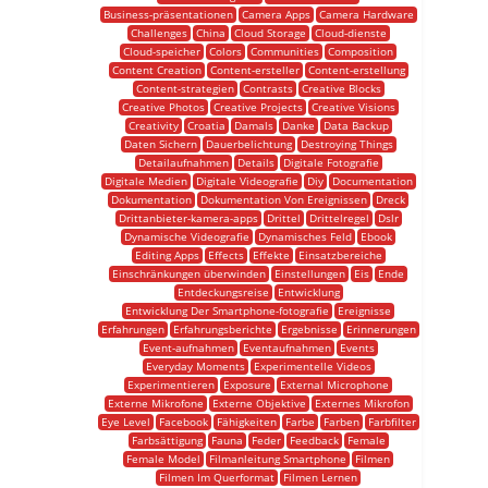
Business-präsentationen
Camera Apps
Camera Hardware
Challenges
China
Cloud Storage
Cloud-dienste
Cloud-speicher
Colors
Communities
Composition
Content Creation
Content-ersteller
Content-erstellung
Content-strategien
Contrasts
Creative Blocks
Creative Photos
Creative Projects
Creative Visions
Creativity
Croatia
Damals
Danke
Data Backup
Daten Sichern
Dauerbelichtung
Destroying Things
Detailaufnahmen
Details
Digitale Fotografie
Digitale Medien
Digitale Videografie
Diy
Documentation
Dokumentation
Dokumentation Von Ereignissen
Dreck
Drittanbieter-kamera-apps
Drittel
Drittelregel
Dslr
Dynamische Videografie
Dynamisches Feld
Ebook
Editing Apps
Effects
Effekte
Einsatzbereiche
Einschränkungen überwinden
Einstellungen
Eis
Ende
Entdeckungsreise
Entwicklung
Entwicklung Der Smartphone-fotografie
Ereignisse
Erfahrungen
Erfahrungsberichte
Ergebnisse
Erinnerungen
Event-aufnahmen
Eventaufnahmen
Events
Everyday Moments
Experimentelle Videos
Experimentieren
Exposure
External Microphone
Externe Mikrofone
Externe Objektive
Externes Mikrofon
Eye Level
Facebook
Fähigkeiten
Farbe
Farben
Farbfilter
Farbsättigung
Fauna
Feder
Feedback
Female
Female Model
Filmanleitung Smartphone
Filmen
Filmen Im Querformat
Filmen Lernen