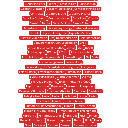
Cloud-speicher
Colors
Communities
Composition
Content Creation
Content-erstellung
Content-strategien
Contrasts
Creative Blocks
Creative Photos
Creative Projects
Creative Visions
Creativity
Croatia
Damals
Danke
Data Backup
Daten Sichern
Dauerbelichtung
Destroying Things
Detailaufnahmen
Details
Digitale Fotografie
Digitale Medien
Digitale Videografie
Diy
Documentation
Dokumentation
Dokumentation Von Ereignissen
Dreck
Drittanbieter-kamera-apps
Drittel
Dslr
Ebook
Editing Apps
Effects
Effekte
Einsatzbereiche
Einschränkungen überwinden
Einstellungen
Eis
Ende
Entdeckungsreise
Entwicklung
Entwicklung Der Smartphone-fotografie
Ereignisse
Erfahrungen
Erfahrungsberichte
Ergebnisse
Erinnerungen
Event-aufnahmen
Eventaufnahmen
Events
Everyday Moments
Experimentelle Videos
Experimentieren
Exposure
External Microphone
Externe Mikrofone
Externes Mikrofon
Eye Level
Facebook
Fähigkeiten
Farbe
Farben
Farbfilter
Fauna
Feder
Feedback
Female
Female Model
Filmanleitung Smartphone
Filmen
Filmen Lernen
Filmen Mit Dem Handy
Filmen Mit Dem Smartphone
Filmic Pro
Filmproduktionen
Filmtipps
Filter
Filters
Finger Skateboard
Firmware-updates
Fische
Flash
Flora
Fluss
Formate
Formats
Formen
Fortgeschrittene