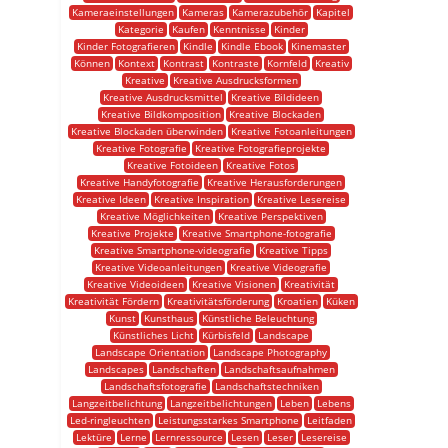
Kameraeinstellungen
Kameras
Kamerazubehör
Kapitel
Kategorie
Kaufen
Kenntnisse
Kinder
Kinder Fotografieren
Kindle
Kindle Ebook
Kinemaster
Können
Kontext
Kontrast
Kontraste
Kornfeld
Kreativ
Kreative
Kreative Ausdrucksformen
Kreative Ausdrucksmittel
Kreative Bildideen
Kreative Bildkomposition
Kreative Blockaden
Kreative Blockaden überwinden
Kreative Fotoanleitungen
Kreative Fotografie
Kreative Fotografieprojekte
Kreative Fotoideen
Kreative Fotos
Kreative Handyfotografie
Kreative Herausforderungen
Kreative Ideen
Kreative Inspiration
Kreative Lesereise
Kreative Möglichkeiten
Kreative Perspektiven
Kreative Projekte
Kreative Smartphone-fotografie
Kreative Smartphone-videografie
Kreative Tipps
Kreative Videoanleitungen
Kreative Videografie
Kreative Videoideen
Kreative Visionen
Kreativität
Kreativität Fördern
Kreativitätsförderung
Kroatien
Küken
Kunst
Kunsthaus
Künstliche Beleuchtung
Künstliches Licht
Kürbisfeld
Landscape
Landscape Orientation
Landscape Photography
Landscapes
Landschaften
Landschaftsaufnahmen
Landschaftsfotografie
Landschaftstechniken
Langzeitbelichtung
Langzeitbelichtungen
Leben
Lebens
Led-ringleuchten
Leistungsstarkes Smartphone
Leitfaden
Lektüre
Lerne
Lernressource
Lesen
Leser
Lesereise