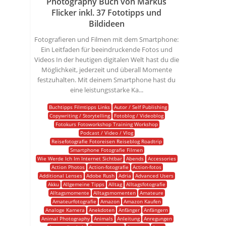
Photography Buch von Markus
Flicker inkl. 37 Fototipps und
Bildideen
Fotografieren und Filmen mit dem Smartphone:
Ein Leitfaden für beeindruckende Fotos und
Videos In der heutigen digitalen Welt hast du die
Möglichkeit, jederzeit und überall Momente
festzuhalten. Mit deinem Smartphone hast du
eine leistungsstarke Ka...
Buchtipps Filmtipps Links
Autor / Self Publishing
Copywriting / Storytelling
Fotoblog / Videoblog
Fotokurs Fotoworkshop Training Workshop
Podcast / Video / Vlog
Reisefotografie Fotoreisen Reiseblog Roadtrip
Smartphone Fotografie Filmen
Wie Werde Ich Im Internet Sichtbar
Abends
Accessories
Action Photos
Action-fotografie
Action-fotos
Additional Lenses
Adobe Rush
Adria
Advanced Users
Akku
Allgemeine Tipps
Alltag
Alltagsfotografie
Alltagsmomente
Alltagsmomenten
Amateure
Amateurfotografie
Amazon
Amazon Kaufen
Analoge Kamera
Anekdoten
Anfänger
Anfängern
Animal Photography
Animals
Anleitung
Anregungen