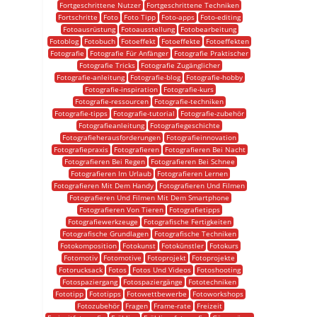
Fortgeschrittene Nutzer
Fortgeschrittene Techniken
Fortschritte
Foto
Foto Tipp
Foto-apps
Foto-editing
Fotoausrüstung
Fotoausstellung
Fotobearbeitung
Fotoblog
Fotobuch
Fotoeffekt
Fotoeffekte
Fotoeffekten
Fotografie
Fotografie Für Anfänger
Fotografie Praktischer
Fotografie Tricks
Fotografie Zugänglicher
Fotografie-anleitung
Fotografie-blog
Fotografie-hobby
Fotografie-inspiration
Fotografie-kurs
Fotografie-ressourcen
Fotografie-techniken
Fotografie-tipps
Fotografie-tutorial
Fotografie-zubehör
Fotografieanleitung
Fotografiegeschichte
Fotografieherausforderungen
Fotografieinnovation
Fotografiepraxis
Fotografieren
Fotografieren Bei Nacht
Fotografieren Bei Regen
Fotografieren Bei Schnee
Fotografieren Im Urlaub
Fotografieren Lernen
Fotografieren Mit Dem Handy
Fotografieren Und Filmen
Fotografieren Und Filmen Mit Dem Smartphone
Fotografieren Von Tieren
Fotografietipps
Fotografiewerkzeuge
Fotografische Fertigkeiten
Fotografische Grundlagen
Fotografische Techniken
Fotokomposition
Fotokunst
Fotokünstler
Fotokurs
Fotomotiv
Fotomotive
Fotoprojekt
Fotoprojekte
Fotorucksack
Fotos
Fotos Und Videos
Fotoshooting
Fotospaziergang
Fotospaziergänge
Fototechniken
Fototipp
Fototipps
Fotowettbewerbe
Fotoworkshops
Fotozubehör
Fragen
Frame-rate
Freizeit