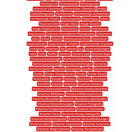
Hintergrund
Hintergründe
Hintergrunds
Historical Overview
Historischer Überblick
Hobby
Hobbyfotografie
Hochformat
Hochwertige Aufnahmen
Hochwertige Inhalte
Hosentasche
Hyperlapse
Ideen
Illustrationen
Image Ideas
Image Quality
Image Stabilization
Immobilien
Imovie
Impression
Impressum
Improve Smartphone Photography
Influencer
Infos
Inhalt
Inhalte
Inhaltsverzeichnis
Inspiration
Inspirationen
Inspirierende Inhalte
Inspirierende Projekte
Instagram
Internet
Ios
Iphone
Iso
Iso-einstellungen
Isola
Izola
Kaffee
Kamera
Kamera-app
Kamera-apps
Kamera-einstellungen
Kamera-hardware
Kamera-tool
Kameraausrüstung
Kameraeinstellungen
Kameras
Kamerazubehör
Kapitel
Kategorie
Kaufen
Kenntnisse
Kinder
Kinder Fotografieren
Kindle
Kindle Ebook
Kinemaster
Können
Kontext
Kontrast
Kontraste
Kornfeld
Kreativ
Kreative
Kreative Ansätze
Kreative Ausdrucksformen
Kreative Ausdrucksmittel
Kreative Bildideen
Kreative Bildkomposition
Kreative Blockaden
Kreative Blockaden überwinden
Kreative Fotoanleitungen
Kreative Fotografie
Kreative Fotografieprojekte
Kreative Fotoideen
Kreative Fotos
Kreative Handy-videografie
Kreative Handyfotografie
Kreative Herausforderungen
Kreative Ideen
Kreative Inspiration
Kreative Lesereise
Kreative Möglichkeiten
Kreative Perspektiven