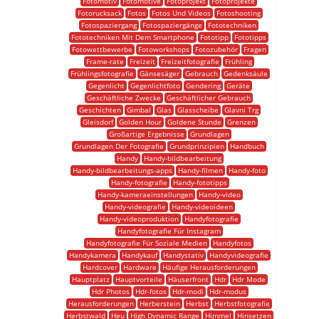
Fotomotiv
Fotomotive
Fotoprojekt
Fotoprojekte
Fotorucksack
Fotos
Fotos Und Videos
Fotoshooting
Fotospaziergang
Fotospaziergänge
Fototechniken
Fototechniken Mit Dem Smartphone
Fototipp
Fototipps
Fotowettbewerbe
Fotoworkshops
Fotozubehör
Fragen
Frame-rate
Freizeit
Freizeitfotografie
Frühling
Frühlingsfotografie
Gänsesäger
Gebrauch
Gedenksäule
Gegenlicht
Gegenlichtfoto
Gendering
Geräte
Geschäftliche Zwecke
Geschäftlicher Gebrauch
Geschichten
Gimbal
Glas
Glasscheibe
Glavni Trg
Gleisdorf
Golden Hour
Goldene Stunde
Grenzen
Großartige Ergebnisse
Grundlagen
Grundlagen Der Fotografie
Grundprinzipien
Handbuch
Handy
Handy-bildbearbeitung
Handy-bildbearbeitungs-apps
Handy-filmen
Handy-foto
Handy-fotografie
Handy-fototipps
Handy-kameraeinstellungen
Handy-video
Handy-videografie
Handy-videoideen
Handy-videoproduktion
Handyfotografie
Handyfotografie Für Instagram
Handyfotografie Für Soziale Medien
Handyfotos
Handykamera
Handykauf
Handystativ
Handyvideografie
Hardcover
Hardware
Häufige Herausforderungen
Hauptplatz
Hauptvorteile
Häuserfront
Hdr
Hdr Mode
Hdr Photos
Hdr-fotos
Hdr-modi
Hdr-modus
Herausforderungen
Herberstein
Herbst
Herbstfotografie
Herbstwald
Heu
High Dynamic Range
Himmel
Hinsetzen