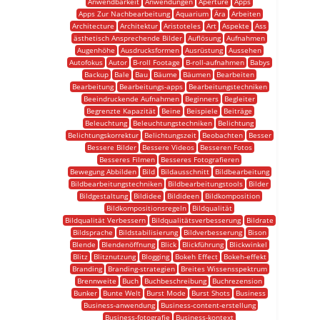
Anwendbarkeit
Anwendungen
Aperture
Apps
Apps Zur Nachbearbeitung
Aquarium
Ära
Arbeiten
Architecture
Architektur
Aristoteles
Art
Aspekte
Ass
ästhetisch Ansprechende Bilder
Auflösung
Aufnahmen
Augenhöhe
Ausdrucksformen
Ausrüstung
Aussehen
Autofokus
Autor
B-roll Footage
B-roll-aufnahmen
Babys
Backup
Bale
Bau
Bäume
Bäumen
Bearbeiten
Bearbeitung
Bearbeitungs-apps
Bearbeitungstechniken
Beeindruckende Aufnahmen
Beginners
Begleiter
Begrenzte Kapazität
Beine
Beispiele
Beiträge
Beleuchtung
Beleuchtungstechniken
Belichtung
Belichtungskorrektur
Belichtungszeit
Beobachten
Besser
Bessere Bilder
Bessere Videos
Besseren Fotos
Besseres Filmen
Besseres Fotografieren
Bewegung Abbilden
Bild
Bildausschnitt
Bildbearbeitung
Bildbearbeitungstechniken
Bildbearbeitungstools
Bilder
Bildgestaltung
Bildidee
Bildideen
Bildkomposition
Bildkompositionsregeln
Bildqualität
Bildqualität Verbessern
Bildqualitätsverbesserung
Bildrate
Bildsprache
Bildstabilisierung
Bildverbesserung
Bison
Blende
Blendenöffnung
Blick
Blickführung
Blickwinkel
Blitz
Blitznutzung
Blogging
Bokeh Effect
Bokeh-effekt
Branding
Branding-strategien
Breites Wissensspektrum
Brennweite
Buch
Buchbeschreibung
Buchrezension
Bunker
Bunte Welt
Burst Mode
Burst Shots
Business
Business-anwendung
Business-content-erstellung
Business-fotografie
Business-kontext