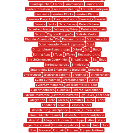
Cloud-speicher
Colors
Communities
Composition
Content Creation
Content-erstellung
Content-strategien
Contrasts
Creative Blocks
Creative Photos
Creative Projects
Creative Visions
Creativity
Croatia
Damals
Danke
Data Backup
Daten Sichern
Dauerbelichtung
Destroying Things
Detailaufnahmen
Details
Digitale Fotografie
Digitale Medien
Digitale Videografie
Diy
Documentation
Dokumentation
Dokumentation Von Ereignissen
Dreck
Drittanbieter-kamera-apps
Drittel
Dslr
Ebook
Editing Apps
Effects
Effekte
Einsatzbereiche
Einschränkungen überwinden
Einstellungen
Eis
Ende
Entdeckungsreise
Entwicklung
Entwicklung Der Smartphone-fotografie
Ereignisse
Erfahrungen
Erfahrungsberichte
Ergebnisse
Erinnerungen
Event-aufnahmen
Eventaufnahmen
Events
Everyday Moments
Experimentelle Videos
Experimentieren
Exposure
External Microphone
Externe Mikrofone
Externes Mikrofon
Eye Level
Facebook
Fähigkeiten
Farbe
Farben
Farbfilter
Fauna
Feder
Feedback
Female
Female Model
Filmanleitung Smartphone
Filmen
Filmen Lernen
Filmen Mit Dem Handy
Filmen Mit Dem Smartphone
Filmic Pro
Filmproduktionen
Filmtipps
Filter
Filters
Finger Skateboard
Firmware-updates
Fische
Flash
Flora
Fluss
Formate
Formats
Formen
Fortgeschrittene