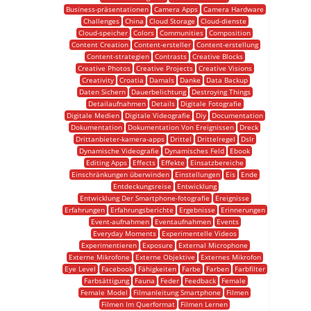
Business-präsentationen
Camera Apps
Camera Hardware
Challenges
China
Cloud Storage
Cloud-dienste
Cloud-speicher
Colors
Communities
Composition
Content Creation
Content-ersteller
Content-erstellung
Content-strategien
Contrasts
Creative Blocks
Creative Photos
Creative Projects
Creative Visions
Creativity
Croatia
Damals
Danke
Data Backup
Daten Sichern
Dauerbelichtung
Destroying Things
Detailaufnahmen
Details
Digitale Fotografie
Digitale Medien
Digitale Videografie
Diy
Documentation
Dokumentation
Dokumentation Von Ereignissen
Dreck
Drittanbieter-kamera-apps
Drittel
Drittelregel
Dslr
Dynamische Videografie
Dynamisches Feld
Ebook
Editing Apps
Effects
Effekte
Einsatzbereiche
Einschränkungen überwinden
Einstellungen
Eis
Ende
Entdeckungsreise
Entwicklung
Entwicklung Der Smartphone-fotografie
Ereignisse
Erfahrungen
Erfahrungsberichte
Ergebnisse
Erinnerungen
Event-aufnahmen
Eventaufnahmen
Events
Everyday Moments
Experimentelle Videos
Experimentieren
Exposure
External Microphone
Externe Mikrofone
Externe Objektive
Externes Mikrofon
Eye Level
Facebook
Fähigkeiten
Farbe
Farben
Farbfilter
Farbsättigung
Fauna
Feder
Feedback
Female
Female Model
Filmanleitung Smartphone
Filmen
Filmen Im Querformat
Filmen Lernen