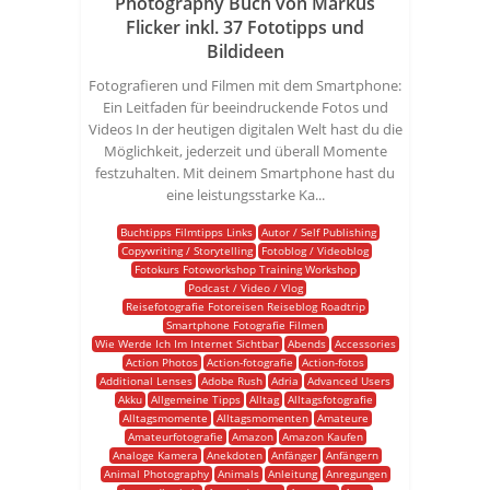
Photography Buch von Markus
Flicker inkl. 37 Fototipps und
Bildideen
Fotografieren und Filmen mit dem Smartphone:
Ein Leitfaden für beeindruckende Fotos und
Videos In der heutigen digitalen Welt hast du die
Möglichkeit, jederzeit und überall Momente
festzuhalten. Mit deinem Smartphone hast du
eine leistungsstarke Ka...
Buchtipps Filmtipps Links
Autor / Self Publishing
Copywriting / Storytelling
Fotoblog / Videoblog
Fotokurs Fotoworkshop Training Workshop
Podcast / Video / Vlog
Reisefotografie Fotoreisen Reiseblog Roadtrip
Smartphone Fotografie Filmen
Wie Werde Ich Im Internet Sichtbar
Abends
Accessories
Action Photos
Action-fotografie
Action-fotos
Additional Lenses
Adobe Rush
Adria
Advanced Users
Akku
Allgemeine Tipps
Alltag
Alltagsfotografie
Alltagsmomente
Alltagsmomenten
Amateure
Amateurfotografie
Amazon
Amazon Kaufen
Analoge Kamera
Anekdoten
Anfänger
Anfängern
Animal Photography
Animals
Anleitung
Anregungen