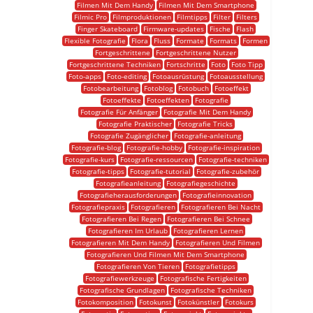
Filmen Mit Dem Handy
Filmen Mit Dem Smartphone
Filmic Pro
Filmproduktionen
Filmtipps
Filter
Filters
Finger Skateboard
Firmware-updates
Fische
Flash
Flexible Fotografie
Flora
Fluss
Formate
Formats
Formen
Fortgeschrittene
Fortgeschrittene Nutzer
Fortgeschrittene Techniken
Fortschritte
Foto
Foto Tipp
Foto-apps
Foto-editing
Fotoausrüstung
Fotoausstellung
Fotobearbeitung
Fotoblog
Fotobuch
Fotoeffekt
Fotoeffekte
Fotoeffekten
Fotografie
Fotografie Für Anfänger
Fotografie Mit Dem Handy
Fotografie Praktischer
Fotografie Tricks
Fotografie Zugänglicher
Fotografie-anleitung
Fotografie-blog
Fotografie-hobby
Fotografie-inspiration
Fotografie-kurs
Fotografie-ressourcen
Fotografie-techniken
Fotografie-tipps
Fotografie-tutorial
Fotografie-zubehör
Fotografieanleitung
Fotografiegeschichte
Fotografieherausforderungen
Fotografieinnovation
Fotografiepraxis
Fotografieren
Fotografieren Bei Nacht
Fotografieren Bei Regen
Fotografieren Bei Schnee
Fotografieren Im Urlaub
Fotografieren Lernen
Fotografieren Mit Dem Handy
Fotografieren Und Filmen
Fotografieren Und Filmen Mit Dem Smartphone
Fotografieren Von Tieren
Fotografietipps
Fotografiewerkzeuge
Fotografische Fertigkeiten
Fotografische Grundlagen
Fotografische Techniken
Fotokomposition
Fotokunst
Fotokünstler
Fotokurs