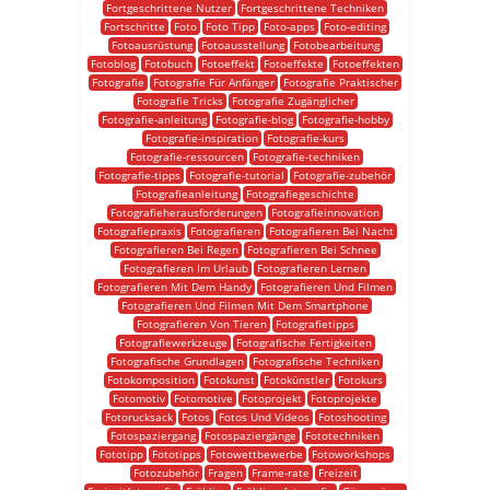
Fortgeschrittene Nutzer
Fortgeschrittene Techniken
Fortschritte
Foto
Foto Tipp
Foto-apps
Foto-editing
Fotoausrüstung
Fotoausstellung
Fotobearbeitung
Fotoblog
Fotobuch
Fotoeffekt
Fotoeffekte
Fotoeffekten
Fotografie
Fotografie Für Anfänger
Fotografie Praktischer
Fotografie Tricks
Fotografie Zugänglicher
Fotografie-anleitung
Fotografie-blog
Fotografie-hobby
Fotografie-inspiration
Fotografie-kurs
Fotografie-ressourcen
Fotografie-techniken
Fotografie-tipps
Fotografie-tutorial
Fotografie-zubehör
Fotografieanleitung
Fotografiegeschichte
Fotografieherausforderungen
Fotografieinnovation
Fotografiepraxis
Fotografieren
Fotografieren Bei Nacht
Fotografieren Bei Regen
Fotografieren Bei Schnee
Fotografieren Im Urlaub
Fotografieren Lernen
Fotografieren Mit Dem Handy
Fotografieren Und Filmen
Fotografieren Und Filmen Mit Dem Smartphone
Fotografieren Von Tieren
Fotografietipps
Fotografiewerkzeuge
Fotografische Fertigkeiten
Fotografische Grundlagen
Fotografische Techniken
Fotokomposition
Fotokunst
Fotokünstler
Fotokurs
Fotomotiv
Fotomotive
Fotoprojekt
Fotoprojekte
Fotorucksack
Fotos
Fotos Und Videos
Fotoshooting
Fotospaziergang
Fotospaziergänge
Fototechniken
Fototipp
Fototipps
Fotowettbewerbe
Fotoworkshops
Fotozubehör
Fragen
Frame-rate
Freizeit