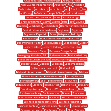
Anwendbarkeit
Anwendungen
Aperture
Apps
Apps Zur Nachbearbeitung
Aquarium
Ära
Arbeiten
Architecture
Architektur
Aristoteles
Art
Aspekte
Ass
Auflösung
Aufnahmen
Augenhöhe
Ausdrucksformen
Ausrüstung
Aussehen
Autor
B-roll Footage
B-roll-aufnahmen
Babys
Backup
Bale
Bau
Bäume
Bäumen
Bearbeiten
Bearbeitung
Bearbeitungstechniken
Beeindruckende Aufnahmen
Beginners
Begleiter
Begrenzte Kapazität
Beine
Beispiele
Beiträge
Beleuchtung
Beleuchtungstechniken
Belichtung
Belichtungskorrektur
Belichtungszeit
Beobachten
Besser
Bessere Bilder
Bessere Videos
Besseren Fotos
Besseres Filmen
Besseres Fotografieren
Bewegung Abbilden
Bild
Bildausschnitt
Bildbearbeitung
Bildbearbeitungstechniken
Bildbearbeitungstools
Bilder
Bildgestaltung
Bildidee
Bildideen
Bildkomposition
Bildkompositionsregeln
Bildqualität
Bildqualität Verbessern
Bildqualitätsverbesserung
Bildrate
Bildstabilisierung
Bildverbesserung
Bison
Blende
Blendenöffnung
Blick
Blickführung
Blickwinkel
Blitz
Blitznutzung
Blogging
Bokeh Effect
Bokeh-effekt
Branding
Branding-strategien
Breites Wissensspektrum
Buch
Buchbeschreibung
Buchrezension
Bunker
Bunte Welt
Burst Mode
Burst Shots
Business
Business-anwendung
Business-content-erstellung
Business-fotografie
Business-kontext
Business-präsentationen
Camera Apps
Camera Hardware
Challenges
China
Cloud Storage