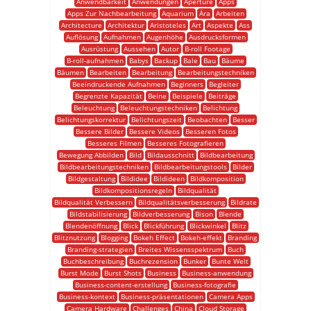
Anwendbarkeit
Anwendungen
Aperture
Apps
Apps Zur Nachbearbeitung
Aquarium
Ära
Arbeiten
Architecture
Architektur
Aristoteles
Art
Aspekte
Ass
Auflösung
Aufnahmen
Augenhöhe
Ausdrucksformen
Ausrüstung
Aussehen
Autor
B-roll Footage
B-roll-aufnahmen
Babys
Backup
Bale
Bau
Bäume
Bäumen
Bearbeiten
Bearbeitung
Bearbeitungstechniken
Beeindruckende Aufnahmen
Beginners
Begleiter
Begrenzte Kapazität
Beine
Beispiele
Beiträge
Beleuchtung
Beleuchtungstechniken
Belichtung
Belichtungskorrektur
Belichtungszeit
Beobachten
Besser
Bessere Bilder
Bessere Videos
Besseren Fotos
Besseres Filmen
Besseres Fotografieren
Bewegung Abbilden
Bild
Bildausschnitt
Bildbearbeitung
Bildbearbeitungstechniken
Bildbearbeitungstools
Bilder
Bildgestaltung
Bildidee
Bildideen
Bildkomposition
Bildkompositionsregeln
Bildqualität
Bildqualität Verbessern
Bildqualitätsverbesserung
Bildrate
Bildstabilisierung
Bildverbesserung
Bison
Blende
Blendenöffnung
Blick
Blickführung
Blickwinkel
Blitz
Blitznutzung
Blogging
Bokeh Effect
Bokeh-effekt
Branding
Branding-strategien
Breites Wissensspektrum
Buch
Buchbeschreibung
Buchrezension
Bunker
Bunte Welt
Burst Mode
Burst Shots
Business
Business-anwendung
Business-content-erstellung
Business-fotografie
Business-kontext
Business-präsentationen
Camera Apps
Camera Hardware
Challenges
China
Cloud Storage