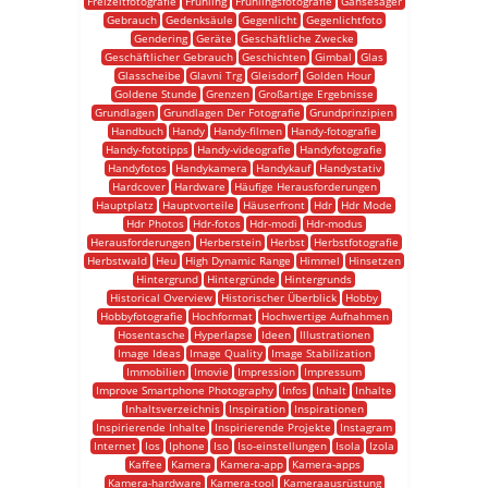
Freizeitfotografie
Frühling
Frühlingsfotografie
Gänsesäger
Gebrauch
Gedenksäule
Gegenlicht
Gegenlichtfoto
Gendering
Geräte
Geschäftliche Zwecke
Geschäftlicher Gebrauch
Geschichten
Gimbal
Glas
Glasscheibe
Glavni Trg
Gleisdorf
Golden Hour
Goldene Stunde
Grenzen
Großartige Ergebnisse
Grundlagen
Grundlagen Der Fotografie
Grundprinzipien
Handbuch
Handy
Handy-filmen
Handy-fotografie
Handy-fototipps
Handy-videografie
Handyfotografie
Handyfotos
Handykamera
Handykauf
Handystativ
Hardcover
Hardware
Häufige Herausforderungen
Hauptplatz
Hauptvorteile
Häuserfront
Hdr
Hdr Mode
Hdr Photos
Hdr-fotos
Hdr-modi
Hdr-modus
Herausforderungen
Herberstein
Herbst
Herbstfotografie
Herbstwald
Heu
High Dynamic Range
Himmel
Hinsetzen
Hintergrund
Hintergründe
Hintergrunds
Historical Overview
Historischer Überblick
Hobby
Hobbyfotografie
Hochformat
Hochwertige Aufnahmen
Hosentasche
Hyperlapse
Ideen
Illustrationen
Image Ideas
Image Quality
Image Stabilization
Immobilien
Imovie
Impression
Impressum
Improve Smartphone Photography
Infos
Inhalt
Inhalte
Inhaltsverzeichnis
Inspiration
Inspirationen
Inspirierende Inhalte
Inspirierende Projekte
Instagram
Internet
Ios
Iphone
Iso
Iso-einstellungen
Isola
Izola
Kaffee
Kamera
Kamera-app
Kamera-apps
Kamera-hardware
Kamera-tool
Kameraausrüstung