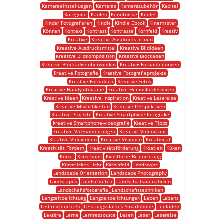
Kameraeinstellungen
Kameras
Kamerazubehör
Kapitel
Kategorie
Kaufen
Kenntnisse
Kinder
Kinder Fotografieren
Kindle
Kindle Ebook
Kinemaster
Können
Kontext
Kontrast
Kontraste
Kornfeld
Kreativ
Kreative
Kreative Ausdrucksformen
Kreative Ausdrucksmittel
Kreative Bildideen
Kreative Bildkomposition
Kreative Blockaden
Kreative Blockaden überwinden
Kreative Fotoanleitungen
Kreative Fotografie
Kreative Fotografieprojekte
Kreative Fotoideen
Kreative Fotos
Kreative Handyfotografie
Kreative Herausforderungen
Kreative Ideen
Kreative Inspiration
Kreative Lesereise
Kreative Möglichkeiten
Kreative Perspektiven
Kreative Projekte
Kreative Smartphone-fotografie
Kreative Smartphone-videografie
Kreative Tipps
Kreative Videoanleitungen
Kreative Videografie
Kreative Videoideen
Kreative Visionen
Kreativität
Kreativität Fördern
Kreativitätsförderung
Kroatien
Küken
Kunst
Kunsthaus
Künstliche Beleuchtung
Künstliches Licht
Kürbisfeld
Landscape
Landscape Orientation
Landscape Photography
Landscapes
Landschaften
Landschaftsaufnahmen
Landschaftsfotografie
Landschaftstechniken
Langzeitbelichtung
Langzeitbelichtungen
Leben
Lebens
Led-ringleuchten
Leistungsstarkes Smartphone
Leitfaden
Lektüre
Lerne
Lernressource
Lesen
Leser
Lesereise