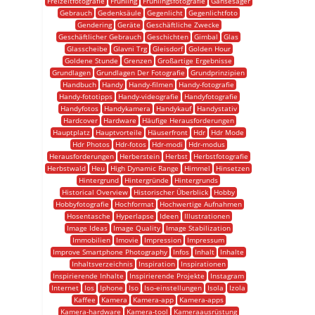
Freizeitfotografie
Frühling
Frühlingsfotografie
Gänsesäger
Gebrauch
Gedenksäule
Gegenlicht
Gegenlichtfoto
Gendering
Geräte
Geschäftliche Zwecke
Geschäftlicher Gebrauch
Geschichten
Gimbal
Glas
Glasscheibe
Glavni Trg
Gleisdorf
Golden Hour
Goldene Stunde
Grenzen
Großartige Ergebnisse
Grundlagen
Grundlagen Der Fotografie
Grundprinzipien
Handbuch
Handy
Handy-filmen
Handy-fotografie
Handy-fototipps
Handy-videografie
Handyfotografie
Handyfotos
Handykamera
Handykauf
Handystativ
Hardcover
Hardware
Häufige Herausforderungen
Hauptplatz
Hauptvorteile
Häuserfront
Hdr
Hdr Mode
Hdr Photos
Hdr-fotos
Hdr-modi
Hdr-modus
Herausforderungen
Herberstein
Herbst
Herbstfotografie
Herbstwald
Heu
High Dynamic Range
Himmel
Hinsetzen
Hintergrund
Hintergründe
Hintergrunds
Historical Overview
Historischer Überblick
Hobby
Hobbyfotografie
Hochformat
Hochwertige Aufnahmen
Hosentasche
Hyperlapse
Ideen
Illustrationen
Image Ideas
Image Quality
Image Stabilization
Immobilien
Imovie
Impression
Impressum
Improve Smartphone Photography
Infos
Inhalt
Inhalte
Inhaltsverzeichnis
Inspiration
Inspirationen
Inspirierende Inhalte
Inspirierende Projekte
Instagram
Internet
Ios
Iphone
Iso
Iso-einstellungen
Isola
Izola
Kaffee
Kamera
Kamera-app
Kamera-apps
Kamera-hardware
Kamera-tool
Kameraausrüstung