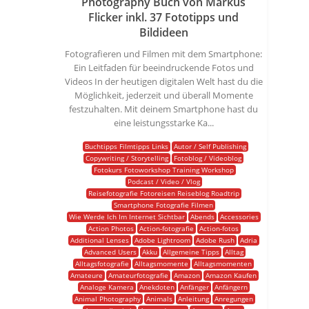
Photography Buch von Markus
Flicker inkl. 37 Fototipps und
Bildideen
Fotografieren und Filmen mit dem Smartphone:
Ein Leitfaden für beeindruckende Fotos und
Videos In der heutigen digitalen Welt hast du die
Möglichkeit, jederzeit und überall Momente
festzuhalten. Mit deinem Smartphone hast du
eine leistungsstarke Ka...
Buchtipps Filmtipps Links
Autor / Self Publishing
Copywriting / Storytelling
Fotoblog / Videoblog
Fotokurs Fotoworkshop Training Workshop
Podcast / Video / Vlog
Reisefotografie Fotoreisen Reiseblog Roadtrip
Smartphone Fotografie Filmen
Wie Werde Ich Im Internet Sichtbar
Abends
Accessories
Action Photos
Action-fotografie
Action-fotos
Additional Lenses
Adobe Lightroom
Adobe Rush
Adria
Advanced Users
Akku
Allgemeine Tipps
Alltag
Alltagsfotografie
Alltagsmomente
Alltagsmomenten
Amateure
Amateurfotografie
Amazon
Amazon Kaufen
Analoge Kamera
Anekdoten
Anfänger
Anfängern
Animal Photography
Animals
Anleitung
Anregungen