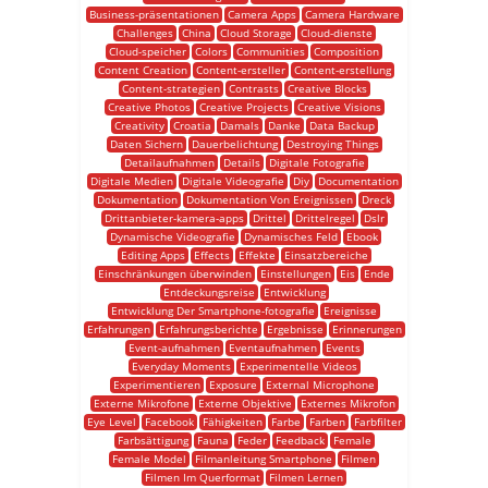
Business-präsentationen
Camera Apps
Camera Hardware
Challenges
China
Cloud Storage
Cloud-dienste
Cloud-speicher
Colors
Communities
Composition
Content Creation
Content-ersteller
Content-erstellung
Content-strategien
Contrasts
Creative Blocks
Creative Photos
Creative Projects
Creative Visions
Creativity
Croatia
Damals
Danke
Data Backup
Daten Sichern
Dauerbelichtung
Destroying Things
Detailaufnahmen
Details
Digitale Fotografie
Digitale Medien
Digitale Videografie
Diy
Documentation
Dokumentation
Dokumentation Von Ereignissen
Dreck
Drittanbieter-kamera-apps
Drittel
Drittelregel
Dslr
Dynamische Videografie
Dynamisches Feld
Ebook
Editing Apps
Effects
Effekte
Einsatzbereiche
Einschränkungen überwinden
Einstellungen
Eis
Ende
Entdeckungsreise
Entwicklung
Entwicklung Der Smartphone-fotografie
Ereignisse
Erfahrungen
Erfahrungsberichte
Ergebnisse
Erinnerungen
Event-aufnahmen
Eventaufnahmen
Events
Everyday Moments
Experimentelle Videos
Experimentieren
Exposure
External Microphone
Externe Mikrofone
Externe Objektive
Externes Mikrofon
Eye Level
Facebook
Fähigkeiten
Farbe
Farben
Farbfilter
Farbsättigung
Fauna
Feder
Feedback
Female
Female Model
Filmanleitung Smartphone
Filmen
Filmen Im Querformat
Filmen Lernen