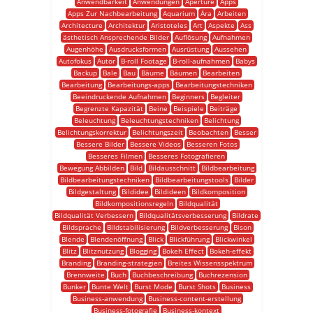
Anwendbarkeit
Anwendungen
Aperture
Apps
Apps Zur Nachbearbeitung
Aquarium
Ära
Arbeiten
Architecture
Architektur
Aristoteles
Art
Aspekte
Ass
ästhetisch Ansprechende Bilder
Auflösung
Aufnahmen
Augenhöhe
Ausdrucksformen
Ausrüstung
Aussehen
Autofokus
Autor
B-roll Footage
B-roll-aufnahmen
Babys
Backup
Bale
Bau
Bäume
Bäumen
Bearbeiten
Bearbeitung
Bearbeitungs-apps
Bearbeitungstechniken
Beeindruckende Aufnahmen
Beginners
Begleiter
Begrenzte Kapazität
Beine
Beispiele
Beiträge
Beleuchtung
Beleuchtungstechniken
Belichtung
Belichtungskorrektur
Belichtungszeit
Beobachten
Besser
Bessere Bilder
Bessere Videos
Besseren Fotos
Besseres Filmen
Besseres Fotografieren
Bewegung Abbilden
Bild
Bildausschnitt
Bildbearbeitung
Bildbearbeitungstechniken
Bildbearbeitungstools
Bilder
Bildgestaltung
Bildidee
Bildideen
Bildkomposition
Bildkompositionsregeln
Bildqualität
Bildqualität Verbessern
Bildqualitätsverbesserung
Bildrate
Bildsprache
Bildstabilisierung
Bildverbesserung
Bison
Blende
Blendenöffnung
Blick
Blickführung
Blickwinkel
Blitz
Blitznutzung
Blogging
Bokeh Effect
Bokeh-effekt
Branding
Branding-strategien
Breites Wissensspektrum
Brennweite
Buch
Buchbeschreibung
Buchrezension
Bunker
Bunte Welt
Burst Mode
Burst Shots
Business
Business-anwendung
Business-content-erstellung
Business-fotografie
Business-kontext