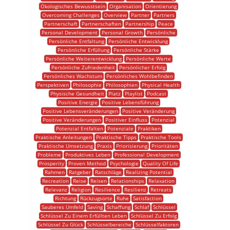
Ökologisches Bewusstsein
Organisation
Orientierung
Overcoming Challenges
Overview
Partner
Partners
Partnerschaft
Partnerschaften
Partnership
Peace
Personal Development
Personal Growth
Persönliche
Persönliche Entfaltung
Persönliche Entwicklung
Persönliche Erfüllung
Persönliche Stärke
Persönliche Weiterentwicklung
Persönliche Werte
Persönliche Zufriedenheit
Persönlicher Erfolg
Persönliches Wachstum
Persönliches Wohlbefinden
Perspektiven
Philosophie
Philosophien
Physical Health
Physische Gesundheit
Platz
Playlist
Podcast
Positive Energie
Positive Lebensführung
Positive Lebensveränderungen
Positive Veränderung
Positive Veränderungen
Positiver Einfluss
Potenzial
Potenzial Entfalten
Potenziale
Praktiken
Praktische Anleitungen
Praktische Tipps
Praktische Tools
Praktische Umsetzung
Praxis
Priorisierung
Prioritäten
Probleme
Produktives Leben
Professional Development
Prosperity
Proven Method
Psychologie
Quality Of Life
Rahmen
Ratgeber
Ratschläge
Realizing Potential
Recreation
Reise
Reisen
Relationships
Relaxation
Relevanz
Religion
Resilience
Resilienz
Retreats
Richtung
Rückzugsorte
Ruhe
Satisfaction
Sauberes Umfeld
Saving
Schaffung
Schlaf
Schlüssel
Schlüssel Zu Einem Erfüllten Leben
Schlüssel Zu Erfolg
Schlüssel Zu Glück
Schlüsselbereiche
Schlüsselfaktoren