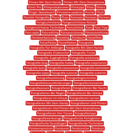
Filmen Mit Dem Handy
Filmen Mit Dem Smartphone
Filmic Pro
Filmproduktionen
Filmtipps
Filter
Filters
Finger Skateboard
Firmware-updates
Fische
Flash
Flexible Fotografie
Flora
Fluss
Formate
Formats
Formen
Fortgeschrittene
Fortgeschrittene Nutzer
Fortgeschrittene Techniken
Fortschritte
Foto
Foto Tipp
Foto-apps
Foto-editing
Fotoausrüstung
Fotoausstellung
Fotobearbeitung
Fotoblog
Fotobuch
Fotoeffekt
Fotoeffekte
Fotoeffekten
Fotografie
Fotografie Für Anfänger
Fotografie Mit Dem Handy
Fotografie Praktischer
Fotografie Tricks
Fotografie Zugänglicher
Fotografie-anleitung
Fotografie-blog
Fotografie-hobby
Fotografie-inspiration
Fotografie-kurs
Fotografie-ressourcen
Fotografie-techniken
Fotografie-tipps
Fotografie-tutorial
Fotografie-zubehör
Fotografieanleitung
Fotografiegeschichte
Fotografieherausforderungen
Fotografieinnovation
Fotografiepraxis
Fotografieren
Fotografieren Bei Nacht
Fotografieren Bei Regen
Fotografieren Bei Schnee
Fotografieren Im Urlaub
Fotografieren Lernen
Fotografieren Mit Dem Handy
Fotografieren Und Filmen
Fotografieren Und Filmen Mit Dem Smartphone
Fotografieren Von Tieren
Fotografietipps
Fotografiewerkzeuge
Fotografische Fertigkeiten
Fotografische Grundlagen
Fotografische Techniken
Fotokomposition
Fotokunst
Fotokünstler
Fotokurs