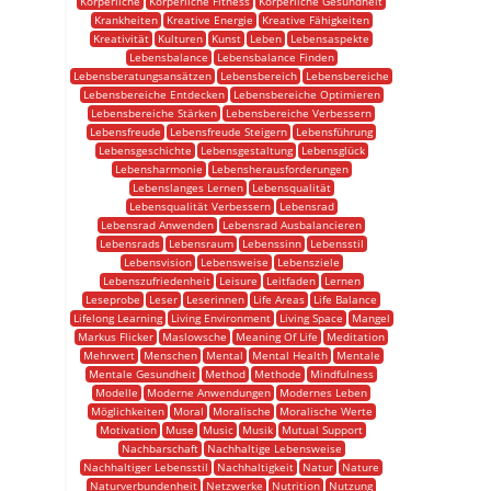
Körperliche
Körperliche Fitness
Körperliche Gesundheit
Krankheiten
Kreative Energie
Kreative Fähigkeiten
Kreativität
Kulturen
Kunst
Leben
Lebensaspekte
Lebensbalance
Lebensbalance Finden
Lebensberatungsansätzen
Lebensbereich
Lebensbereiche
Lebensbereiche Entdecken
Lebensbereiche Optimieren
Lebensbereiche Stärken
Lebensbereiche Verbessern
Lebensfreude
Lebensfreude Steigern
Lebensführung
Lebensgeschichte
Lebensgestaltung
Lebensglück
Lebensharmonie
Lebensherausforderungen
Lebenslanges Lernen
Lebensqualität
Lebensqualität Verbessern
Lebensrad
Lebensrad Anwenden
Lebensrad Ausbalancieren
Lebensrads
Lebensraum
Lebenssinn
Lebensstil
Lebensvision
Lebensweise
Lebensziele
Lebenszufriedenheit
Leisure
Leitfaden
Lernen
Leseprobe
Leser
Leserinnen
Life Areas
Life Balance
Lifelong Learning
Living Environment
Living Space
Mangel
Markus Flicker
Maslowsche
Meaning Of Life
Meditation
Mehrwert
Menschen
Mental
Mental Health
Mentale
Mentale Gesundheit
Method
Methode
Mindfulness
Modelle
Moderne Anwendungen
Modernes Leben
Möglichkeiten
Moral
Moralische
Moralische Werte
Motivation
Muse
Music
Musik
Mutual Support
Nachbarschaft
Nachhaltige Lebensweise
Nachhaltiger Lebensstil
Nachhaltigkeit
Natur
Nature
Naturverbundenheit
Netzwerke
Nutrition
Nutzung