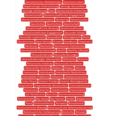
Ganzheitliches Wohlbefinden
Ganzheitlichkeit
Gegenseitige Unterstützung
Geistige Gesundheit
Geistige Verfassung
Geld
Gemeinsame Erlebnisse
Gemeinschaft
Gemeinschaftliches Engagement
Gemeinschaftsaktivitäten
Gendering
Generationen
Geschichte
Geschichten
Gesellschaft
Gesellschaftliche Bindung
Gesellschaftliches
Gesellschaftliches Engagement
Gesunder Körper
Gesunder Lebensstil
Gesundheit
Gleichgewicht
Glück
Glücklichsein
Goal Setting
Growth
Handbuch
Happiness
Hardcover
Harmonie
Harmonious Partnership
Harmonische Partnerschaft
Health
Healthy Lifestyle
Herausforderung
Herausforderungen
Herausforderungen überwinden
Hilfsmittel
Historie
Historische Einblicke
Historische Einsichten
Historischer Kontext
Hobbies
Hobbys
Holistic
Impressum
Individuelle
Individuelle Bedürfnisse
Individuelle Präferenz
Influence
Inhaltsverzeichnis
Inner Peace
Innerer Frieden
Inneres Gleichgewicht
Inspiration
Inspirierende Geschichten
Instrumentarium
Interessen
Internet
Investitionen
Investments
Job Satisfaction
Karriere
Karriereentwicklung
Karriereziele
Key Areas
Key Factors
Kindle
Klappentext
Klare
Kommunikation
Kompass
Komplexität
Kontinuierliche Bildung
Kontinuierliche Selbstverbesserung
Kontinuierliche Verbesserung
Kontrolle
Konzept