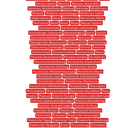
Mental Health
Mentale
Mentale Gesundheit
Mentales Wohlbefinden
Method
Methode
Mindfulness
Modelle
Moderne Anwendungen
Modernes Leben
Möglichkeiten
Moral
Moralische
Moralische Werte
Motivation
Muse
Music
Musik
Mutual Support
Nachbarschaft
Nachhaltige Lebensweise
Nachhaltiger Lebensstil
Nachhaltigkeit
Natur
Nature
Naturverbundenheit
Netzwerke
Nutrition
Nutzung
Ökologisches Bewusstsein
Organisation
Orientierung
Overcoming Challenges
Overview
Partner
Partners
Partnerschaft
Partnerschaften
Partnership
Peace
Personal Development
Personal Growth
Persönliche
Persönliche Entfaltung
Persönliche Entwicklung
Persönliche Erfüllung
Persönliche Stärke
Persönliche Weiterentwicklung
Persönliche Werte
Persönliche Ziele
Persönliche Zufriedenheit
Persönlicher Erfolg
Persönliches Wachstum
Persönliches Wohlbefinden
Perspektiven
Philosophie
Philosophien
Physical Health
Physische Gesundheit
Platz
Playlist
Podcast
Positive Energie
Positive Lebensführung
Positive Lebensveränderungen
Positive Veränderung
Positive Veränderungen
Positiver Einfluss
Positives Denken
Potenzial
Potenzial Entfalten
Potenziale
Praktiken
Praktische Anleitungen
Praktische Tipps
Praktische Tools
Praktische Umsetzung
Praktischer Ratgeber
Praxis
Priorisierung
Prioritäten