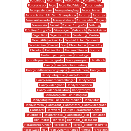
Fotomotiv
Fotomotive
Fotoprojekt
Fotoprojekte
Fotorucksack
Fotos
Fotos Und Videos
Fotoshooting
Fotospaziergang
Fotospaziergänge
Fototechniken
Fototechniken Mit Dem Smartphone
Fototipp
Fototipps
Fotowettbewerbe
Fotoworkshops
Fotozubehör
Fragen
Frame-rate
Freizeit
Freizeitfotografie
Frühling
Frühlingsfotografie
Gänsesäger
Gebrauch
Gedenksäule
Gegenlicht
Gegenlichtfoto
Gendering
Geräte
Geschäftliche Zwecke
Geschäftlicher Gebrauch
Geschichten
Gimbal
Glas
Glasscheibe
Glavni Trg
Gleisdorf
Golden Hour
Goldene Stunde
Grenzen
Großartige Ergebnisse
Grundlagen
Grundlagen Der Fotografie
Grundprinzipien
Handbuch
Handy
Handy-bildbearbeitung
Handy-bildbearbeitungs-apps
Handy-filmen
Handy-foto
Handy-fotografie
Handy-fototipps
Handy-kameraeinstellungen
Handy-video
Handy-videografie
Handy-videoideen
Handy-videoproduktion
Handyfotografie
Handyfotografie Für Instagram
Handyfotografie Für Soziale Medien
Handyfotos
Handykamera
Handykauf
Handystativ
Handyvideografie
Hardcover
Hardware
Häufige Herausforderungen
Hauptplatz
Hauptvorteile
Häuserfront
Hdr
Hdr Mode
Hdr Photos
Hdr-fotos
Hdr-modi
Hdr-modus
Herausforderungen
Herberstein
Herbst
Herbstfotografie
Herbstwald
Heu
High Dynamic Range
Himmel
Hinsetzen