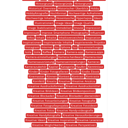
Hintergrund
Hintergründe
Hintergrunds
Historical Overview
Historischer Überblick
Hobby
Hobbyfotografie
Hochformat
Hochwertige Aufnahmen
Hochwertige Inhalte
Hosentasche
Hyperlapse
Ideen
Illustrationen
Image Ideas
Image Quality
Image Stabilization
Immobilien
Imovie
Impression
Impressum
Improve Smartphone Photography
Influencer
Infos
Inhalt
Inhalte
Inhaltsverzeichnis
Inspiration
Inspirationen
Inspirierende Inhalte
Inspirierende Projekte
Instagram
Internet
Ios
Iphone
Iso
Iso-einstellungen
Isola
Izola
Kaffee
Kamera
Kamera-app
Kamera-apps
Kamera-einstellungen
Kamera-hardware
Kamera-tool
Kameraausrüstung
Kameraeinstellungen
Kameras
Kamerazubehör
Kapitel
Kategorie
Kaufen
Kenntnisse
Kinder
Kinder Fotografieren
Kindle
Kindle Ebook
Kinemaster
Können
Kontext
Kontrast
Kontraste
Kornfeld
Kreativ
Kreative
Kreative Ansätze
Kreative Ausdrucksformen
Kreative Ausdrucksmittel
Kreative Bildideen
Kreative Bildkomposition
Kreative Blockaden
Kreative Blockaden überwinden
Kreative Fotoanleitungen
Kreative Fotografie
Kreative Fotografieprojekte
Kreative Fotoideen
Kreative Fotos
Kreative Handy-videografie
Kreative Handyfotografie
Kreative Herausforderungen
Kreative Ideen
Kreative Inspiration
Kreative Lesereise
Kreative Möglichkeiten
Kreative Perspektiven