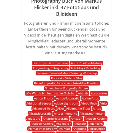
Photography Buch von Markus
Flicker inkl. 37 Fototipps und
Bildideen
Fotografieren und Filmen mit dem Smartphone:
Ein Leitfaden für beeindruckende Fotos und
Videos In der heutigen digitalen Welt hast du die
Möglichkeit, jederzeit und überall Momente
festzuhalten. Mit deinem Smartphone hast du
eine leistungsstarke Ka...
Buchtipps Filmtipps Links
Autor / Self Publishing
Copywriting / Storytelling
Fotoblog / Videoblog
Fotokurs Fotoworkshop Training Workshop
Podcast / Video / Vlog
Reisefotografie Fotoreisen Reiseblog Roadtrip
Smartphone Fotografie Filmen
Wie Werde Ich Im Internet Sichtbar
Abends
Accessories
Action Photos
Action-fotografie
Action-fotos
Additional Lenses
Adobe Lightroom
Adobe Rush
Adria
Advanced Users
Akku
Allgemeine Tipps
Alltag
Alltagsfotografie
Alltagsmomente
Alltagsmomenten
Amateure
Amateurfotografie
Amazon
Amazon Kaufen
Analoge Kamera
Anekdoten
Anfänger
Anfängern
Animal Photography
Animals
Anleitung
Anregungen