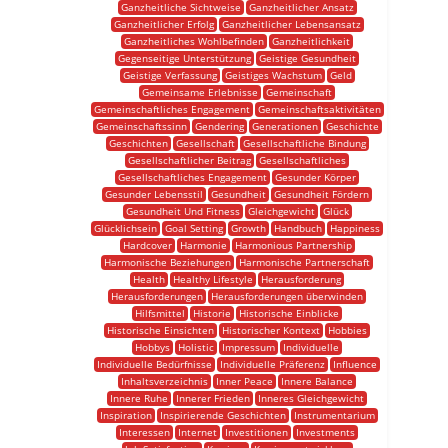
Ganzheitliche Sichtweise
Ganzheitlicher Ansatz
Ganzheitlicher Erfolg
Ganzheitlicher Lebensansatz
Ganzheitliches Wohlbefinden
Ganzheitlichkeit
Gegenseitige Unterstützung
Geistige Gesundheit
Geistige Verfassung
Geistiges Wachstum
Geld
Gemeinsame Erlebnisse
Gemeinschaft
Gemeinschaftliches Engagement
Gemeinschaftsaktivitäten
Gemeinschaftssinn
Gendering
Generationen
Geschichte
Geschichten
Gesellschaft
Gesellschaftliche Bindung
Gesellschaftlicher Beitrag
Gesellschaftliches
Gesellschaftliches Engagement
Gesunder Körper
Gesunder Lebensstil
Gesundheit
Gesundheit Fördern
Gesundheit Und Fitness
Gleichgewicht
Glück
Glücklichsein
Goal Setting
Growth
Handbuch
Happiness
Hardcover
Harmonie
Harmonious Partnership
Harmonische Beziehungen
Harmonische Partnerschaft
Health
Healthy Lifestyle
Herausforderung
Herausforderungen
Herausforderungen überwinden
Hilfsmittel
Historie
Historische Einblicke
Historische Einsichten
Historischer Kontext
Hobbies
Hobbys
Holistic
Impressum
Individuelle
Individuelle Bedürfnisse
Individuelle Präferenz
Influence
Inhaltsverzeichnis
Inner Peace
Innere Balance
Innere Ruhe
Innerer Frieden
Inneres Gleichgewicht
Inspiration
Inspirierende Geschichten
Instrumentarium
Interessen
Internet
Investitionen
Investments