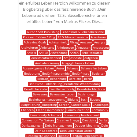
ein erfülltes Leben Herzlich willkommen zu diesem
Blogbeitrag über das faszinierende Buch „Dein
Lebensrad drehen: 12 Schlüsselbereiche für ein
erfülltes Leben“ von Markus Flicker. Dies...
Autor / Self Publishing
Lebensrad & Lebensbereiche
Podcast / Video / Vlog
12 Schlüsselbereiche
Abenteuer
Achieving Goals
Achtsamkeit
Alltag
Amazon
Analyse
Analysieren
Anleitung
Anleitungen
Anpassen
Anpassung
Ansatz
Antike
Anwendung
Anzahl
Arbeitsblätter
Arbeitszufriedenheit
Art
Aspekte
Aufgaben
Ausbalancierung
Ausgeglichenes Leben
Ausgewogenes Leben
Autor
Balance
Balance Im Leben
Bedeutung
Bedürfnispyramide
Bedürfnisse
Begleiter
Beitrag
Benennung
Bereiche
Beruf
Berufliche Entwicklung
Berufliche Weiterbildung
Berufliche Ziele
Beruflicher Erfolg
Bewährte Methode
Bewegung
Bewusstes Leben
Beziehungen
Beziehungsmanagement
Bildung
Buch
Budget
Budgetierung
Budgeting
Career
Career Goals
Challenges
Chancen
Clean Environment
Communication
Community
Community Activities
Community Involvement
Connection To Nature
Creative Energy
Creativity
Danke
Danksagungen
Debt Management
Deeper Meaning
Dein
Dein Lebensrad
Dein Lebensrad Drehen
Detaillierte Analyse
Digitale
Digitale Lebensweise