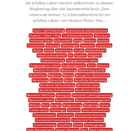
ein erfülltes Leben Herzlich willkommen zu diesem
Blogbeitrag über das faszinierende Buch „Dein
Lebensrad drehen: 12 Schlüsselbereiche für ein
erfülltes Leben“ von Markus Flicker. Dies...
Autor / Self Publishing
Lebensrad & Lebensbereiche
Podcast / Video / Vlog
12 Schlüsselbereiche
Abenteuer
Achieving Goals
Achtsamkeit
Alltag
Amazon
Analyse
Analysieren
Anleitung
Anleitungen
Anpassen
Anpassung
Ansatz
Antike
Anwendung
Anzahl
Arbeitsblätter
Arbeitszufriedenheit
Art
Aspekte
Aufgaben
Ausbalancierung
Ausgeglichenes Leben
Ausgewogenes Leben
Ausgewogenheit
Autor
Balance
Balance Im Leben
Bedeutung
Bedürfnispyramide
Bedürfnisse
Begleiter
Beitrag
Beitrag Zur Gesellschaft
Benennung
Bereiche
Beruf
Berufliche Entwicklung
Berufliche Weiterbildung
Berufliche Ziele
Berufliche Zufriedenheit
Beruflicher Erfolg
Bewährte Methode
Bewegung
Bewusste Lebensgestaltung
Bewusstes Leben
Beziehungen
Beziehungsmanagement
Bildung
Buch
Budget
Budgetierung
Budgeting
Career
Career Goals
Challenges
Chancen
Clean Environment
Communication
Community
Community Activities
Community Involvement
Connection To Nature
Creative Energy
Creativity
Danke
Danksagungen
Debt Management
Deeper Meaning
Dein
Dein Lebensrad