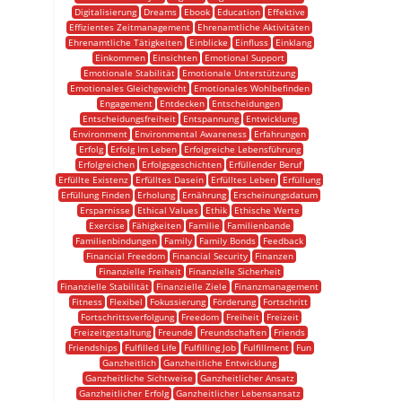
Digitalisierung
Dreams
Ebook
Education
Effektive
Effizientes Zeitmanagement
Ehrenamtliche Aktivitäten
Ehrenamtliche Tätigkeiten
Einblicke
Einfluss
Einklang
Einkommen
Einsichten
Emotional Support
Emotionale Stabilität
Emotionale Unterstützung
Emotionales Gleichgewicht
Emotionales Wohlbefinden
Engagement
Entdecken
Entscheidungen
Entscheidungsfreiheit
Entspannung
Entwicklung
Environment
Environmental Awareness
Erfahrungen
Erfolg
Erfolg Im Leben
Erfolgreiche Lebensführung
Erfolgreichen
Erfolgsgeschichten
Erfüllender Beruf
Erfüllte Existenz
Erfülltes Dasein
Erfülltes Leben
Erfüllung
Erfüllung Finden
Erholung
Ernährung
Erscheinungsdatum
Ersparnisse
Ethical Values
Ethik
Ethische Werte
Exercise
Fähigkeiten
Familie
Familienbande
Familienbindungen
Family
Family Bonds
Feedback
Financial Freedom
Financial Security
Finanzen
Finanzielle Freiheit
Finanzielle Sicherheit
Finanzielle Stabilität
Finanzielle Ziele
Finanzmanagement
Fitness
Flexibel
Fokussierung
Förderung
Fortschritt
Fortschrittsverfolgung
Freedom
Freiheit
Freizeit
Freizeitgestaltung
Freunde
Freundschaften
Friends
Friendships
Fulfilled Life
Fulfilling Job
Fulfillment
Fun
Ganzheitlich
Ganzheitliche Entwicklung
Ganzheitliche Sichtweise
Ganzheitlicher Ansatz
Ganzheitlicher Erfolg
Ganzheitlicher Lebensansatz