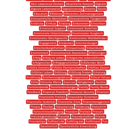
Dein Lebensrad Drehen
Detaillierte Analyse
Digitale
Digitale Lebensweise
Digitalisierung
Dreams
Ebook
Education
Effektive
Effizientes Zeitmanagement
Ehrenamtliche Aktivitäten
Ehrenamtliche Tätigkeiten
Einblicke
Einfluss
Einklang
Einkommen
Einsichten
Emotional Support
Emotionale Stabilität
Emotionale Unterstützung
Emotionaler Ausgleich
Emotionales Gleichgewicht
Emotionales Wohlbefinden
Engagement
Entdecken
Entscheidungen
Entscheidungsfreiheit
Entspannung
Entwicklung
Environment
Environmental Awareness
Erfahrungen
Erfolg
Erfolg Im Leben
Erfolgreiche Lebensführung
Erfolgreichen
Erfolgsgeschichten
Erfüllender Beruf
Erfüllte Existenz
Erfüllte Partnerschaften
Erfülltes Dasein
Erfülltes Leben
Erfüllung
Erfüllung Finden
Erholung
Ernährung
Erscheinungsdatum
Ersparnisse
Ethical Values
Ethik
Ethische Werte
Exercise
Fähigkeiten
Familie
Familienbande
Familienbindungen
Family
Family Bonds
Feedback
Financial Freedom
Financial Security
Finanzen
Finanzielle Freiheit
Finanzielle Sicherheit
Finanzielle Stabilität
Finanzielle Ziele
Finanzmanagement
Fitness
Flexibel
Fokussierung
Förderung
Fortschritt
Fortschrittsverfolgung
Freedom
Freiheit
Freizeit
Freizeitgestaltung
Freunde
Freundschaften
Friends
Friendships
Fulfilled Life
Fulfilling Job
Fulfillment
Fun
Ganzheitlich
Ganzheitliche Entwicklung