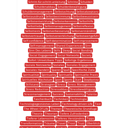
Schritt-für-schritt-anleitung
Schritte
Schulden
Schuldenabbau
Schuldenbewältigung
Schuldenmanagement
Selbstachtung
Selbstakzeptanz
Selbstausdruck
Selbstbestimmung
Selbstbewusstsein
Selbstentwicklung
Selbsterkenntnis
Selbsthilfe
Selbstliebe
Selbstmanagement
Selbstreflexion
Selbsttests
Selbstverbesserung
Selbstverständnis
Selbstvertrauen
Selbstverwirklichung
Selbstwertgefühl
Self-confidence
Self-determination
Self-improvement
Self-management
Shared Experiences
Sinn
Sinn Des Lebens
Skills
Sleep
Social Bonding
Social Engagement
Social Networks
Society
Sofort Umsetzbare Tipps
Sofortige Ergebnisse
Soziale Netzwerke
Soziales
Soziales Engagement
Soziales Handeln
Sparen
Spaß
Spezifische Ziele
Spiritualität
Spirituality
Spirituelle
Spirituelle Praxis
Spirituelles Wachstum
Sport
Sports
Start
Stepbystep
Stillstand
Strategien
Stress
Stress Management
Stress Reduction
Stressabbau
Stressbewältigung
Stressmanagement
Success
Sustainability
Talente
Taschenbuch
Techniken
Technologie
Technologiegestütztes Leben
Technology-driven Life
Text
The Wheel Of Life
Themen
Theoretische Grundlage
Theorie
Theorien
Tiefere Zufriedenheit
Tieferer Lebenssinn
Tieferes Verständnis
Tipps
Transformation
Träume
Travel
Trost
Trust
Überblick