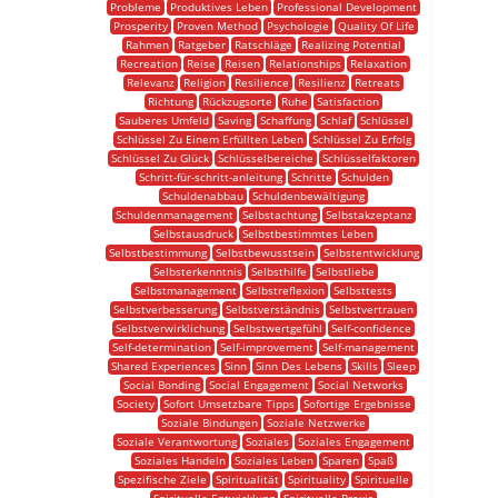
Probleme
Produktives Leben
Professional Development
Prosperity
Proven Method
Psychologie
Quality Of Life
Rahmen
Ratgeber
Ratschläge
Realizing Potential
Recreation
Reise
Reisen
Relationships
Relaxation
Relevanz
Religion
Resilience
Resilienz
Retreats
Richtung
Rückzugsorte
Ruhe
Satisfaction
Sauberes Umfeld
Saving
Schaffung
Schlaf
Schlüssel
Schlüssel Zu Einem Erfüllten Leben
Schlüssel Zu Erfolg
Schlüssel Zu Glück
Schlüsselbereiche
Schlüsselfaktoren
Schritt-für-schritt-anleitung
Schritte
Schulden
Schuldenabbau
Schuldenbewältigung
Schuldenmanagement
Selbstachtung
Selbstakzeptanz
Selbstausdruck
Selbstbestimmtes Leben
Selbstbestimmung
Selbstbewusstsein
Selbstentwicklung
Selbsterkenntnis
Selbsthilfe
Selbstliebe
Selbstmanagement
Selbstreflexion
Selbsttests
Selbstverbesserung
Selbstverständnis
Selbstvertrauen
Selbstverwirklichung
Selbstwertgefühl
Self-confidence
Self-determination
Self-improvement
Self-management
Shared Experiences
Sinn
Sinn Des Lebens
Skills
Sleep
Social Bonding
Social Engagement
Social Networks
Society
Sofort Umsetzbare Tipps
Sofortige Ergebnisse
Soziale Bindungen
Soziale Netzwerke
Soziale Verantwortung
Soziales
Soziales Engagement
Soziales Handeln
Soziales Leben
Sparen
Spaß
Spezifische Ziele
Spiritualität
Spirituality
Spirituelle