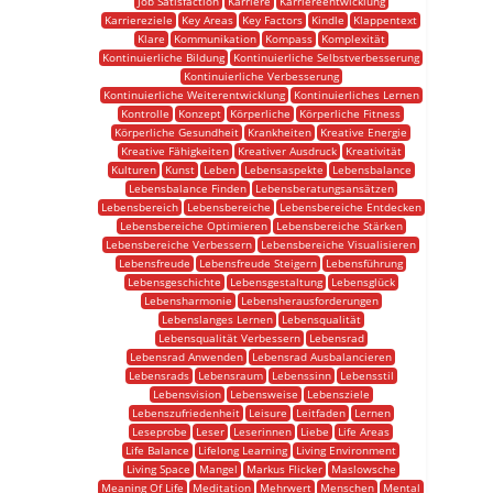
Job Satisfaction
Karriere
Karriereentwicklung
Karriereziele
Key Areas
Key Factors
Kindle
Klappentext
Klare
Kommunikation
Kompass
Komplexität
Kontinuierliche Bildung
Kontinuierliche Selbstverbesserung
Kontinuierliche Verbesserung
Kontinuierliche Weiterentwicklung
Kontinuierliches Lernen
Kontrolle
Konzept
Körperliche
Körperliche Fitness
Körperliche Gesundheit
Krankheiten
Kreative Energie
Kreative Fähigkeiten
Kreativer Ausdruck
Kreativität
Kulturen
Kunst
Leben
Lebensaspekte
Lebensbalance
Lebensbalance Finden
Lebensberatungsansätzen
Lebensbereich
Lebensbereiche
Lebensbereiche Entdecken
Lebensbereiche Optimieren
Lebensbereiche Stärken
Lebensbereiche Verbessern
Lebensbereiche Visualisieren
Lebensfreude
Lebensfreude Steigern
Lebensführung
Lebensgeschichte
Lebensgestaltung
Lebensglück
Lebensharmonie
Lebensherausforderungen
Lebenslanges Lernen
Lebensqualität
Lebensqualität Verbessern
Lebensrad
Lebensrad Anwenden
Lebensrad Ausbalancieren
Lebensrads
Lebensraum
Lebenssinn
Lebensstil
Lebensvision
Lebensweise
Lebensziele
Lebenszufriedenheit
Leisure
Leitfaden
Lernen
Leseprobe
Leser
Leserinnen
Liebe
Life Areas
Life Balance
Lifelong Learning
Living Environment
Living Space
Mangel
Markus Flicker
Maslowsche
Meaning Of Life
Meditation
Mehrwert
Menschen
Mental