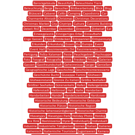
Barockgebäude
Beautifully
Beleuchtete Tiere
Beleuchtung
Berge
Besucher
Bildbearbeitung
Blick
Blog
Blütezeit
Cabaret
Cafés
Camping
Capodistria
Car
Charmante Altstadt
Christmas
Christmas Decorations
Christmas Market
City
Citytrips
Culture
Customs Building
Debeli Rtič
December
Dezember
Direction
Disbelief
Eat
Einwegplastik
Einzigartiges Erbe
Eislaufbahn
Enge Gassen
Enjoy
Entdecken
Entspannen
Entspannung
Erkunden
Erkundung
Essen
Eu
Europa
Event
Event Hall
Faszinierender Ort
Faszinierendes Ziel
Fertigung
Fešta Kalamari
Feste
Feuchtgebiet
Fischsuppe
Foto
Fotograf
Fotografie
Fotos
Fresken
Fritaja
Galerien
Gassen
Gastfreundschaft
Geheimnisse
Geiger
Genießen
Geographische Lage
Geschichte
Geschichtsinteressierte
Geschützte Bucht
Giuseppe Tartini
Glühwein
Glühweinstand
Grenze Zu Italien
Größte Seehafen
Größter Seehafen
Güterverkehr
Hafen
Hafengelände
Hafenstadt
Halbinsel
Hall
Halle
Handarbeit
Handarbeiten
Handel
Handelszentrum
Hardcover
Historische Bedeutung
Historische Gebäude
Historische Plätze
Historische Region
Historische Sehenswürdigkeiten
Historischer Charme
Hlavatyjev
Hlavatyjev Park
Holiday Photo
Hotdog
Ice Rink
Ifeelslovenia
Illyrer
Individually
Individuell
Industrie
Industrielle Tätigkeiten
Istrien
Italian
Italiener
Italienisch
Italienische Touristen
Jugoslawien
Kamera