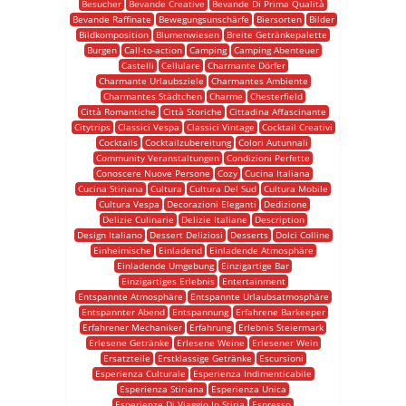
Besucher
Bevande Creative
Bevande Di Prima Qualità
Bevande Raffinate
Bewegungsunschärfe
Biersorten
Bilder
Bildkomposition
Blumenwiesen
Breite Getränkepalette
Burgen
Call-to-action
Camping
Camping Abenteuer
Castelli
Cellulare
Charmante Dörfer
Charmante Urlaubsziele
Charmantes Ambiente
Charmantes Städtchen
Charme
Chesterfield
Città Romantiche
Città Storiche
Cittadina Affascinante
Citytrips
Classici Vespa
Classici Vintage
Cocktail Creativi
Cocktails
Cocktailzubereitung
Colori Autunnali
Community Veranstaltungen
Condizioni Perfette
Conoscere Nuove Persone
Cozy
Cucina Italiana
Cucina Stiriana
Cultura
Cultura Del Sud
Cultura Mobile
Cultura Vespa
Decorazioni Eleganti
Dedizione
Delizie Culinarie
Delizie Italiane
Description
Design Italiano
Dessert Deliziosi
Desserts
Dolci Colline
Einheimische
Einladend
Einladende Atmosphäre
Einladende Umgebung
Einzigartige Bar
Einzigartiges Erlebnis
Entertainment
Entspannte Atmosphäre
Entspannte Urlaubsatmosphäre
Entspannter Abend
Entspannung
Erfahrene Barkeeper
Erfahrener Mechaniker
Erfahrung
Erlebnis Steiermark
Erlesene Getränke
Erlesene Weine
Erlesener Wein
Ersatzteile
Erstklassige Getränke
Escursioni
Esperienza Culturale
Esperienza Indimenticabile
Esperienza Stiriana
Esperienza Unica
Esperienze Di Viaggio In Stiria
Espresso