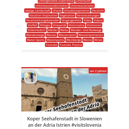
Unforgettable Experience
Unterkunft
Unterwasseraktivitäten
Unterwasserwelt
üppige Landschaft
Urlaub
Urlaubsinspiration
Vacation
Vacation Inspiration
Vegetation
Veranstaltungen
Veranstaltungskalender
Vergangenheit
Video
Videos
Vielfalt
Villages
Vineyards
Visitcroatia
Visitlovran
Volksmedizin
Wälder
Walks
Wander- Und Radwege
Wanderwege
Wasser
Wassersport
Wassersportarten
Water Sports
Watersports
Weinberge
Weine
Wines
Youtube
Youtube Playlist
vor 2 Jahren
Koper Seehafenstadt in Slowenien
an der Adria Istrien #visitslovenia