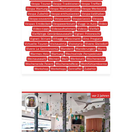
Vespa Touren
Vespa Traditionen
Vespa Treffen
Vespa Wartung
Vespa Wartungstipps
Vespa Werkstatt
Vespa Zubehör
Vespa-enthusiasten
Vespa-liebhaber
Vespa-souvenirs
Vespa-welt
Vespaclassic
Vespas
Vespas Entdecken
Vespawerkstatt
Viaggi In Auto
Video
Video-tipps
Videoaufnahmen
Videos
Vielfalt
Vielfältige Getränkeauswahl
Vigneti Pittoreschi
Vigneti Stiriani
Villaggi Affascinanti
Vino Pregiato
Virtuelle Touren
Visitaustria
Visitstyria
Vivere Gleisdorf
Vivere La Gastronomia
Wandern
Wanderungen
Warm
Warmes Holz
Wartung
Wechselnde Perspektiven
Weinauswahl
Weinen
Welt
Werkstatt
Wochenende
Wochenende Feiern
Wochenendfeier
Wohlfühlambiente
Workshop
Workshops
Zeitraffer
Zubehör
vor 2 Jahren