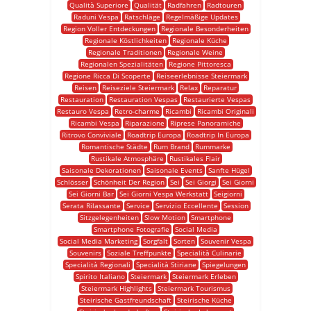
Qualità Superiore
Qualität
Radfahren
Radtouren
Raduni Vespa
Ratschläge
Regelmäßige Updates
Region Voller Entdeckungen
Regionale Besonderheiten
Regionale Köstlichkeiten
Regionale Küche
Regionale Traditionen
Regionale Weine
Regionalen Spezialitäten
Regione Pittoresca
Regione Ricca Di Scoperte
Reiseerlebnisse Steiermark
Reisen
Reiseziele Steiermark
Relax
Reparatur
Restauration
Restauration Vespas
Restaurierte Vespas
Restauro Vespa
Retro-charme
Ricambi
Ricambi Originali
Ricambi Vespa
Riparazione
Riprese Panoramiche
Ritrovo Conviviale
Roadtrip Europa
Roadtrip In Europa
Romantische Städte
Rum Brand
Rummarke
Rustikale Atmosphäre
Rustikales Flair
Saisonale Dekorationen
Saisonale Events
Sanfte Hügel
Schlösser
Schönheit Der Region
Sei
Sei Giorgi
Sei Giorni
Sei Giorni Bar
Sei Giorni Vespa Werkstatt
Seigiorni
Serata Rilassante
Service
Servizio Eccellente
Session
Sitzgelegenheiten
Slow Motion
Smartphone
Smartphone Fotografie
Social Media
Social Media Marketing
Sorgfalt
Sorten
Souvenir Vespa
Souvenirs
Soziale Treffpunkte
Specialità Culinarie
Specialità Regionali
Specialità Stiriane
Spiegelungen
Spirito Italiano
Steiermark
Steiermark Erleben
Steiermark Highlights
Steiermark Tourismus
Steirische Gastfreundschaft
Steirische Küche