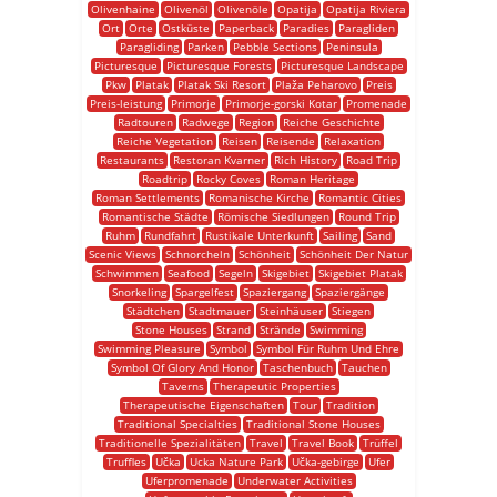
Olivenhaine
Olivenöl
Olivenöle
Opatija
Opatija Riviera
Ort
Orte
Ostküste
Paperback
Paradies
Paragliden
Paragliding
Parken
Pebble Sections
Peninsula
Picturesque
Picturesque Forests
Picturesque Landscape
Pkw
Platak
Platak Ski Resort
Plaža Peharovo
Preis
Preis-leistung
Primorje
Primorje-gorski Kotar
Promenade
Radtouren
Radwege
Region
Reiche Geschichte
Reiche Vegetation
Reisen
Reisende
Relaxation
Restaurants
Restoran Kvarner
Rich History
Road Trip
Roadtrip
Rocky Coves
Roman Heritage
Roman Settlements
Romanische Kirche
Romantic Cities
Romantische Städte
Römische Siedlungen
Round Trip
Ruhm
Rundfahrt
Rustikale Unterkunft
Sailing
Sand
Scenic Views
Schnorcheln
Schönheit
Schönheit Der Natur
Schwimmen
Seafood
Segeln
Skigebiet
Skigebiet Platak
Snorkeling
Spargelfest
Spaziergang
Spaziergänge
Städtchen
Stadtmauer
Steinhäuser
Stiegen
Stone Houses
Strand
Strände
Swimming
Swimming Pleasure
Symbol
Symbol Für Ruhm Und Ehre
Symbol Of Glory And Honor
Taschenbuch
Tauchen
Taverns
Therapeutic Properties
Therapeutische Eigenschaften
Tour
Tradition
Traditional Specialties
Traditional Stone Houses
Traditionelle Spezialitäten
Travel
Travel Book
Trüffel
Truffles
Učka
Ucka Nature Park
Učka-gebirge
Ufer
Uferpromenade
Underwater Activities