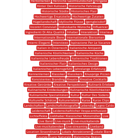
Herbstfarben
Herzliche Gastfreundschaft
Hingabe
Hinter Den Kulissen
Historische Fahrzeuge
Historische Städte
Historisches Flair
Hochwertige Ersatzteile
Hochwertige Zutaten
Hügellandschaft
Idyllische Flüsse
Igersgleisdorf
Incontri Conviviali
Individuelle Wünsche
Influencer
Ingredienti Di Alta Qualità
Inhaber
Interaktion
Interieur
Internationale Biere
Internationale Biersorten
Interni Eleganti
Interviews
Ispirazione Per Le Vacanze
Italien In Österreich
Italienische Antipasti
Italienische Köstlichkeiten
Italienische Küche
Italienische Lebensfreude
Italienische Traditionen
Italienischer Flair
Italienisches Design
Italienisches Lebensgefühl
Jahrelange Erfahrung
Kennenlernen
Klassiker
Klassikers
Knusprige Pizzen
Konsistentes Branding
Kreativ
Kreative Cocktails
Kreative Getränke
Kreative Perspektiven
Kulinarik Erleben
Kulinarische Entdeckungen
Kulinarische Köstlichkeiten
Kulinarische Spezialitäten
Kultur
Kultur Des Südens
Kulturelle Schätze
Kulturerlebnis
Kurse
Kurze Clips
Landschaften
Landschaftsfotografie
Lebendig
Legno Caldo
Leidenschaft
Leidenschaftlicher Vespa-enthusiast
Lichteffekte
Liebhaber Klassischer Motorroller
Live
Live Band
Live-musik
Live-musikabende
Live-musikabenden
Live-streaming
Liveband
Location Straordinaria
Lokale Attraktionen
Lokale Biere
Lounge
Luce Naturale
Malerische Region