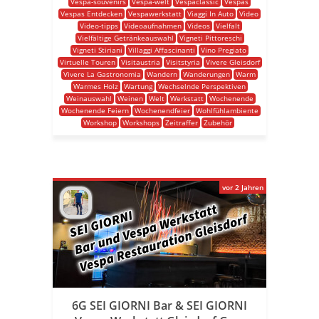
Vespa-souvenirs
Vespa-welt
Vespaclassic
Vespas
Vespas Entdecken
Vespawerkstatt
Viaggi In Auto
Video
Video-tipps
Videoaufnahmen
Videos
Vielfalt
Vielfältige Getränkeauswahl
Vigneti Pittoreschi
Vigneti Stiriani
Villaggi Affascinanti
Vino Pregiato
Virtuelle Touren
Visitaustria
Visitstyria
Vivere Gleisdorf
Vivere La Gastronomia
Wandern
Wanderungen
Warm
Warmes Holz
Wartung
Wechselnde Perspektiven
Weinauswahl
Weinen
Welt
Werkstatt
Wochenende
Wochenende Feiern
Wochenendfeier
Wohlfühlambiente
Workshop
Workshops
Zeitraffer
Zubehör
vor 2 Jahren
6G SEI GIORNI Bar & SEI GIORNI