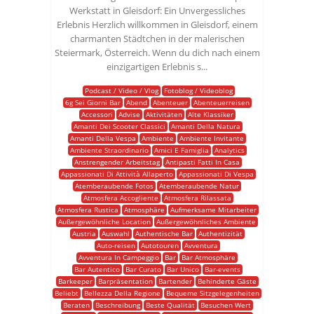
Werkstatt in Gleisdorf: Ein Unvergessliches
Erlebnis Herzlich willkommen in Gleisdorf, einem
charmanten Städtchen in der malerischen
Steiermark, Österreich. Wenn du dich nach einem
einzigartigen Erlebnis s...
Podcast / Video / Vlog
Fotoblog / Videoblog
6g Sei Giorni Bar
Abend
Abenteuer
Abenteuerreisen
Accessori
Advise
Aktivitäten
Alte Klassiker
Amanti Dei Scooter Classici
Amanti Della Natura
Amanti Della Vespa
Ambiente
Ambiente Invitante
Ambiente Straordinario
Amici E Famiglia
Analytics
Anstrengender Arbeitstag
Antipasti Fatti In Casa
Appassionati Di Attività Allaperto
Appassionati Di Vespa
Atemberaubende Fotos
Atemberaubende Natur
Atmosfera Accogliente
Atmosfera Rilassata
Atmosfera Rustica
Atmosphäre
Aufmerksame Mitarbeiter
Außergewöhnliche Location
Außergewöhnliches Ambiente
Austria
Auswahl
Authentische Bar
Authentizität
Auto-reisen
Autotouren
Avventura
Avventura In Campeggio
Bar
Bar Atmosphäre
Bar Autentico
Bar Curato
Bar Unico
Bar-events
Barkeeper
Barpräsentation
Bartender
Behinderte Gäste
Beliebt
Bellezza Della Regione
Bequeme Sitzgelegenheiten
Beraten
Beschreibung
Beste Qualität
Besuchen Wert