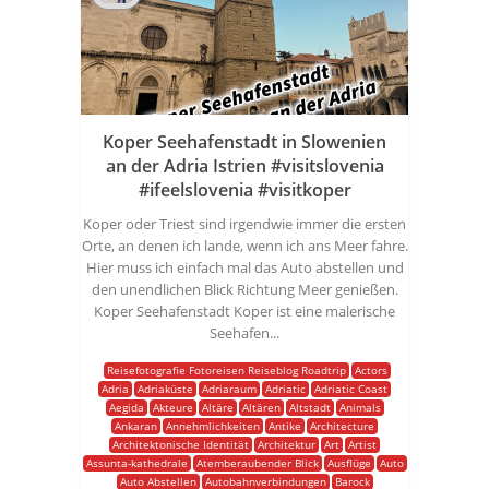
Koper Seehafenstadt in Slowenien
an der Adria Istrien #visitslovenia
#ifeelslovenia #visitkoper
Koper oder Triest sind irgendwie immer die ersten
Orte, an denen ich lande, wenn ich ans Meer fahre.
Hier muss ich einfach mal das Auto abstellen und
den unendlichen Blick Richtung Meer genießen.
Koper Seehafenstadt Koper ist eine malerische
Seehafen...
Reisefotografie Fotoreisen Reiseblog Roadtrip
Actors
Adria
Adriaküste
Adriaraum
Adriatic
Adriatic Coast
Aegida
Akteure
Altäre
Altären
Altstadt
Animals
Ankaran
Annehmlichkeiten
Antike
Architecture
Architektonische Identität
Architektur
Art
Artist
Assunta-kathedrale
Atemberaubender Blick
Ausflüge
Auto
Auto Abstellen
Autobahnverbindungen
Barock