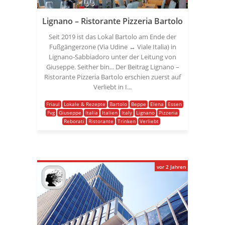
Lignano – Ristorante Pizzeria Bartolo
Seit 2019 ist das Lokal Bartolo am Ende der
Fußgängerzone (Via Udine ↔ Viale Italia) in
Lignano-Sabbiadoro unter der Leitung von
Giuseppe. Seither bin... Der Beitrag Lignano –
Ristorante Pizzeria Bartolo erschien zuerst auf
Verliebt in I...
Friaul
Lokale & Rezepte
Bartolo
Beppe
Elena
Essen
Fvg
Giuseppe
Italia
Italien
Italy
Lignano
Pizzeria
Reborati
Ristorante
Trinken
Verliebt
vor 2 Jahren