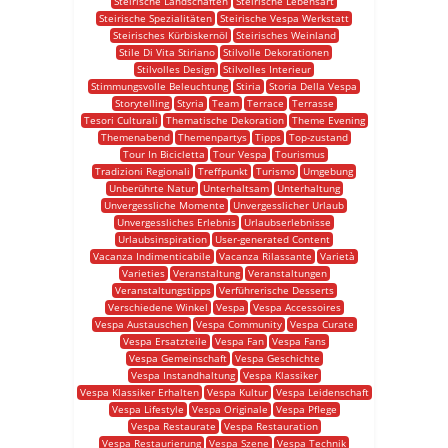
Steirische Landschaften
Steirische Lebensart
Steirische Spezialitäten
Steirische Vespa Werkstatt
Steirisches Kürbiskernöl
Steirisches Weinland
Stile Di Vita Stiriano
Stilvolle Dekorationen
Stilvolles Design
Stilvolles Interieur
Stimmungsvolle Beleuchtung
Stiria
Storia Della Vespa
Storytelling
Styria
Team
Terrace
Terrasse
Tesori Culturali
Thematische Dekoration
Theme Evening
Themenabend
Themenpartys
Tipps
Top-zustand
Tour In Bicicletta
Tour Vespa
Tourismus
Tradizioni Regionali
Treffpunkt
Turismo
Umgebung
Unberührte Natur
Unterhaltsam
Unterhaltung
Unvergessliche Momente
Unvergesslicher Urlaub
Unvergessliches Erlebnis
Urlaubserlebnisse
Urlaubsinspiration
User-generated Content
Vacanza Indimenticabile
Vacanza Rilassante
Varietà
Varieties
Veranstaltung
Veranstaltungen
Veranstaltungstipps
Verführerische Desserts
Verschiedene Winkel
Vespa
Vespa Accessoires
Vespa Austauschen
Vespa Community
Vespa Curate
Vespa Ersatzteile
Vespa Fan
Vespa Fans
Vespa Gemeinschaft
Vespa Geschichte
Vespa Instandhaltung
Vespa Klassiker
Vespa Klassiker Erhalten
Vespa Kultur
Vespa Leidenschaft
Vespa Lifestyle
Vespa Originale
Vespa Pflege
Vespa Restaurate
Vespa Restauration
Vespa Restaurierung
Vespa Szene
Vespa Technik