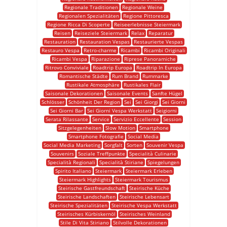
Regionale Traditionen
Regionale Weine
Regionalen Spezialitäten
Regione Pittoresca
Regione Ricca Di Scoperte
Reiseerlebnisse Steiermark
Reisen
Reiseziele Steiermark
Relax
Reparatur
Restauration
Restauration Vespas
Restaurierte Vespas
Restauro Vespa
Retro-charme
Ricambi
Ricambi Originali
Ricambi Vespa
Riparazione
Riprese Panoramiche
Ritrovo Conviviale
Roadtrip Europa
Roadtrip In Europa
Romantische Städte
Rum Brand
Rummarke
Rustikale Atmosphäre
Rustikales Flair
Saisonale Dekorationen
Saisonale Events
Sanfte Hügel
Schlösser
Schönheit Der Region
Sei
Sei Giorgi
Sei Giorni
Sei Giorni Bar
Sei Giorni Vespa Werkstatt
Seigiorni
Serata Rilassante
Service
Servizio Eccellente
Session
Sitzgelegenheiten
Slow Motion
Smartphone
Smartphone Fotografie
Social Media
Social Media Marketing
Sorgfalt
Sorten
Souvenir Vespa
Souvenirs
Soziale Treffpunkte
Specialità Culinarie
Specialità Regionali
Specialità Stiriane
Spiegelungen
Spirito Italiano
Steiermark
Steiermark Erleben
Steiermark Highlights
Steiermark Tourismus
Steirische Gastfreundschaft
Steirische Küche
Steirische Landschaften
Steirische Lebensart
Steirische Spezialitäten
Steirische Vespa Werkstatt
Steirisches Kürbiskernöl
Steirisches Weinland
Stile Di Vita Stiriano
Stilvolle Dekorationen