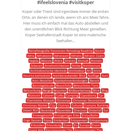
#ifeelslovenia #visitkoper
Koper oder Triest sind irgendwie immer die ersten
Orte, an denen ich lande, wenn ich ans Meer fahre.
Hier muss ich einfach mal das Auto abstellen und
den unendlichen Blick Richtung Meer genießen.
Koper Seehafenstadt Koper ist eine malerische
Seehafen...
Reisefotografie Fotoreisen Reiseblog Roadtrip
Actors
Adria
Adriaküste
Adriaraum
Adriatic
Adriatic Coast
Aegida
Akteure
Altäre
Altären
Altstadt
Animals
Ankaran
Annehmlichkeiten
Antike
Architecture
Architektonische Identität
Architektur
Art
Artist
Assunta-kathedrale
Atemberaubender Blick
Ausflüge
Auto
Auto Abstellen
Autobahnverbindungen
Barock
Barockgebäude
Beautifully
Beleuchtete Tiere
Beleuchtung
Berge
Besucher
Bildbearbeitung
Blick
Blog
Blütezeit
Cabaret
Cafés
Camping
Capodistria
Car
Charmante Altstadt
Christmas
Christmas Decorations
Christmas Market
City
Citytrips
Culture
Customs Building
Debeli Rtič
December
Dezember
Direction
Disbelief
Eat
Einwegplastik
Einzigartiges Erbe
Eislaufbahn
Enge Gassen
Enjoy
Entdecken
Entspannen
Entspannung
Erkunden
Erkundung
Essen
Eu
Europa
Event
Event Hall
Faszinierender Ort
Faszinierendes Ziel