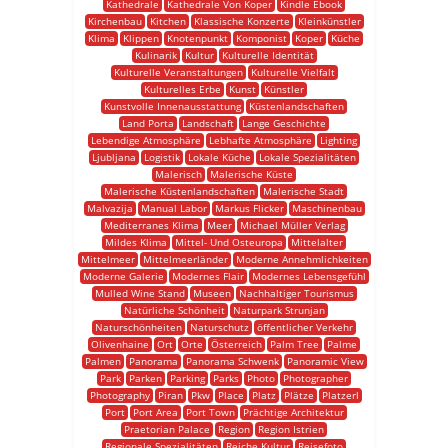
Kathedrale
Kathedrale Von Koper
Kindle Ebook
Kirchenbau
Kitchen
Klassische Konzerte
Kleinkünstler
Klima
Klippen
Knotenpunkt
Komponist
Koper
Küche
Kulinarik
Kultur
Kulturelle Identität
Kulturelle Veranstaltungen
Kulturelle Vielfalt
Kulturelles Erbe
Kunst
Künstler
Kunstvolle Innenausstattung
Küstenlandschaften
Land Porta
Landschaft
Lange Geschichte
Lebendige Atmosphäre
Lebhafte Atmosphäre
Lighting
Ljubljana
Logistik
Lokale Küche
Lokale Spezialitäten
Malerisch
Malerische Küste
Malerische Küstenlandschaften
Malerische Stadt
Malvazija
Manual Labor
Markus Flicker
Maschinenbau
Mediterranes Klima
Meer
Michael Müller Verlag
Mildes Klima
Mittel- Und Osteuropa
Mittelalter
Mittelmeer
Mittelmeerländer
Moderne Annehmlichkeiten
Moderne Galerie
Modernes Flair
Modernes Lebensgefühl
Mulled Wine Stand
Museen
Nachhaltiger Tourismus
Natürliche Schönheit
Naturpark Strunjan
Naturschönheiten
Naturschutz
öffentlicher Verkehr
Olivenhaine
Ort
Orte
Österreich
Palm Tree
Palme
Palmen
Panorama
Panorama Schwenk
Panoramic View
Park
Parken
Parking
Parks
Photo
Photographer
Photography
Piran
Pkw
Place
Platz
Plätze
Platzerl
Port
Port Area
Port Town
Prächtige Architektur
Praetorian Palace
Region
Region Istrien
Regionale Spezialitäten
Reiche Kultur
Reisefoto