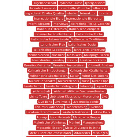
Hügellandschaft
Idyllische Flüsse
Igersgleisdorf
Incontri Conviviali
Individuelle Wünsche
Influencer
Ingredienti Di Alta Qualità
Inhaber
Interaktion
Interieur
Internationale Biere
Internationale Biersorten
Interni Eleganti
Interviews
Ispirazione Per Le Vacanze
Italien In Österreich
Italienische Antipasti
Italienische Köstlichkeiten
Italienische Küche
Italienische Lebensfreude
Italienische Traditionen
Italienischer Flair
Italienisches Design
Italienisches Lebensgefühl
Jahrelange Erfahrung
Kennenlernen
Klassiker
Klassikers
Knusprige Pizzen
Konsistentes Branding
Kreativ
Kreative Cocktails
Kreative Getränke
Kreative Perspektiven
Kulinarik Erleben
Kulinarische Entdeckungen
Kulinarische Köstlichkeiten
Kulinarische Spezialitäten
Kultur
Kultur Des Südens
Kulturelle Schätze
Kulturerlebnis
Kurse
Kurze Clips
Landschaften
Landschaftsfotografie
Lebendig
Legno Caldo
Leidenschaft
Leidenschaftlicher Vespa-enthusiast
Lichteffekte
Liebhaber Klassischer Motorroller
Live
Live Band
Live-musik
Live-musikabende
Live-musikabenden
Live-streaming
Liveband
Location Straordinaria
Lokale Attraktionen
Lokale Biere
Lounge
Luce Naturale
Malerische Region
Malerische Weinberge
Manieri
Manutenzione
Meccanici Esperti
Mete Di Viaggio In Stiria
Mete Turistiche Affascinanti
Mitarbeiter
Mixologen