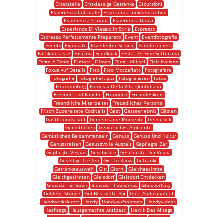
Ersatzteile
Erstklassige Getränke
Escursioni
Esperienza Culturale
Esperienza Indimenticabile
Esperienza Stiriana
Esperienza Unica
Esperienze Di Viaggio In Stiria
Espresso
Espresso Perfettamente Preparato
Event
Eventfotografie
Events
Exponate
Exzellenter Service
Familienfeiern
Farbkontraste
Fascino
Feedback
Festa Del Fine Settimana
Feste A Tema
Filmare
Filmen
Fiumi Idilliaci
Flair Italiano
Fokus Auf Details
Foto
Foto Mozzafiato
Fotografare
Fotografie
Fotografie-tipps
Fotografieren
Fotos
Fotoshooting
Frenesia Della Vita Quotidiana
Freunde Und Familie
Freunden
Freundeskreis
Freundliche Mitarbeiter
Freundliches Personal
Frisch Zubereitete Cocktails
Gast
Gästeerlebnis
Gästen
Gastfreundschaft
Gemeinsame Momente
Gemütlich
Gemütlichen
Gemütliches Ambiente
Gemütliches Beisammensein
Genuss
Genuss Und Kultur
Genussreisen
Genussvolle Auszeit
Gepflegte Bar
Gepflegte Vespas
Geschichte
Geschichte Der Vespa
Gesellige Treffen
Get To Know
Getränke
Getränkeauswahl
Gin
Giorni
Gleichgesinnte
Gleichgesinnten
Gleisdorf
Gleisdorf Entdecken
Gleisdorf Erleben
Gleisdorf Tourismus
Gleisdorfcity
Goldene Stunde
Gut Bestückte Bar
Gute Audioqualität
Handwerkskunst
Handy
Handyaufnahmen
Handyvideos
Hashtags
Hausgemachte Antipasti
Hektik Des Alltags