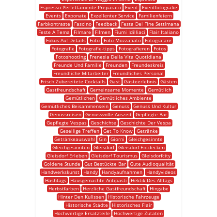
Espresso Perfettamente Preparato
Event
Eventfotografie
Events
Exponate
Exzellenter Service
Familienfeiern
Farbkontraste
Fascino
Feedback
Festa Del Fine Settimana
Feste A Tema
Filmare
Filmen
Fiumi Idilliaci
Flair Italiano
Fokus Auf Details
Foto
Foto Mozzafiato
Fotografare
Fotografie
Fotografie-tipps
Fotografieren
Fotos
Fotoshooting
Frenesia Della Vita Quotidiana
Freunde Und Familie
Freunden
Freundeskreis
Freundliche Mitarbeiter
Freundliches Personal
Frisch Zubereitete Cocktails
Gast
Gästeerlebnis
Gästen
Gastfreundschaft
Gemeinsame Momente
Gemütlich
Gemütlichen
Gemütliches Ambiente
Gemütliches Beisammensein
Genuss
Genuss Und Kultur
Genussreisen
Genussvolle Auszeit
Gepflegte Bar
Gepflegte Vespas
Geschichte
Geschichte Der Vespa
Gesellige Treffen
Get To Know
Getränke
Getränkeauswahl
Gin
Giorni
Gleichgesinnte
Gleichgesinnten
Gleisdorf
Gleisdorf Entdecken
Gleisdorf Erleben
Gleisdorf Tourismus
Gleisdorfcity
Goldene Stunde
Gut Bestückte Bar
Gute Audioqualität
Handwerkskunst
Handy
Handyaufnahmen
Handyvideos
Hashtags
Hausgemachte Antipasti
Hektik Des Alltags
Herbstfarben
Herzliche Gastfreundschaft
Hingabe
Hinter Den Kulissen
Historische Fahrzeuge
Historische Städte
Historisches Flair
Hochwertige Ersatzteile
Hochwertige Zutaten