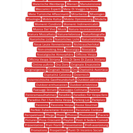
Malerische Weinberge
Manieri
Manutenzione
Meccanici Esperti
Mete Di Viaggio In Stiria
Mete Turistiche Affascinanti
Mitarbeiter
Mixologen
Mixologie
Mobile Kultur
Mobile Optimierung
Modelle
Momenti Condivisi
Momenti Indimenticabili
Musica Dal Vivo
Musik
Natura Incontaminata
Natura Mozzafiato
Naturerlebnisse
Naturfotografie
Natürliche Licht
Natürliches Licht
Naturliebhaber
Neue Leute Kennenlernen
Nichtraucherlokal
Non-smoking Area
Nostalgia
Nostalgie
Nostalgische Atmosphäre
Officina Vespa
Officina Vespa Stiriana
Olio Di Semi Di Zucca Stiriano
Online-auftritt
Ora Doro
Originale Ersatzteile
Originalgetreu
Originali Vespa
Ort
Ospitalità Austriaca
Ospitalità Calorosa
Österreich
österreichische Gastfreundschaft
Outdoor-aktivitäten
Outdoor-enthusiasten
Outdoor-erlebnisse
Paesaggi Stiriani
Paesaggio Collinare
Palette
Panoramaaufnahmen
Paradies
Paradies Für Vespa-fans
Paradiso Per I Fan Della Vespa
Parking Lot
Parkplatz
Passione
Passione Vespa
Pausa Gourmet
Perfekt Zubereiteter Espresso
Personale Cordiale
Perspektiven
Pflege
Photo
Photos
Photoshoot
Piacere
Pictures
Pizze Croccanti
Playlist
Posti A Sedere Comodi
Präsentation
Prati Fioriti
Presentation
Profi-ausrüstung
Promotions
Prospettive
Punti Di Incontro Sociali