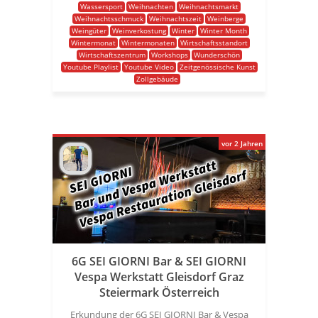
Wassersport
Weihnachten
Weihnachtsmarkt
Weihnachtsschmuck
Weihnachtszeit
Weinberge
Weingüter
Weinverkostung
Winter
Winter Month
Wintermonat
Wintermonaten
Wirtschaftsstandort
Wirtschaftszentrum
Workshops
Wunderschön
Youtube Playlist
Youtube Video
Zeitgenössische Kunst
Zollgebäude
vor 2 Jahren
6G SEI GIORNI Bar & SEI GIORNI
Vespa Werkstatt Gleisdorf Graz
Steiermark Österreich
Erkundung der 6G SEI GIORNI Bar & Vespa