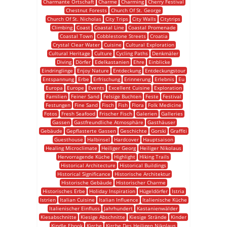
Charmante Ortschaft
Charme
Charming
Cherry Festival
Chestnut Forests
Church Of St. George
Church Of St. Nicholas
City Trips
City Walls
Citytrips
Climbing
Coast
Coastal Line
Coastal Promenade
Coastal Town
Cobblestone Streets
Croatia
Crystal Clear Water
Cuisine
Cultural Exploration
Cultural Heritage
Culture
Cycling Paths
Denkmäler
Diving
Dörfer
Edelkastanien
Ehre
Einblicke
Eindringlinge
Enjoy Nature
Entdeckung
Entdeckungstour
Entspannung
Erbe
Erfrischung
Erinnerung
Erlebnis
Eu
Europa
Europe
Events
Excellent Cuisine
Exploration
Familien
Feiner Sand
Felsige Buchten
Feste
Festival
Festungen
Fine Sand
Fisch
Fish
Flora
Folk Medicine
Fotos
Fresh Seafood
Frischer Fisch
Galerien
Galleries
Gassen
Gastfreundliche Atmosphäre
Gasthäuser
Gebäude
Gepflasterte Gassen
Geschichte
Gorski
Graffiti
Guesthouse
Halbinsel
Hardcover
Hauptsaison
Healing Microclimate
Heiliger Georg
Heiliger Nikolaus
Hervorragende Küche
Highlight
Hiking Trails
Historical Architecture
Historical Buildings
Historical Significance
Historische Architektur
Historische Gebäude
Historischer Charme
Historisches Erbe
Holiday Inspiration
Hügeldörfer
Istria
Istrien
Italian Cuisine
Italian Influence
Italienische Küche
Italienischer Einfluss
Jahrhundert
Kastanienwälder
Kiesabschnitte
Kiesige Abschnitte
Kiesige Strände
Kinder
Kindle Ebook
Kirche
Kirche Des Heiligen Nikolaus