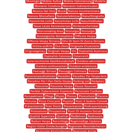
Mixologie
Mobile Kultur
Mobile Optimierung
Modelle
Momenti Condivisi
Momenti Indimenticabili
Musica Dal Vivo
Musik
Natura Incontaminata
Natura Mozzafiato
Naturerlebnisse
Naturfotografie
Natürliche Licht
Natürliches Licht
Naturliebhaber
Neue Leute Kennenlernen
Nichtraucherlokal
Non-smoking Area
Nostalgia
Nostalgie
Nostalgische Atmosphäre
Officina Vespa
Officina Vespa Stiriana
Olio Di Semi Di Zucca Stiriano
Online-auftritt
Ora Doro
Originale Ersatzteile
Originalgetreu
Originali Vespa
Ort
Ospitalità Austriaca
Ospitalità Calorosa
Österreich
österreichische Gastfreundschaft
Outdoor-aktivitäten
Outdoor-enthusiasten
Outdoor-erlebnisse
Paesaggi Stiriani
Paesaggio Collinare
Palette
Panoramaaufnahmen
Paradies
Paradies Für Vespa-fans
Paradiso Per I Fan Della Vespa
Parking Lot
Parkplatz
Passione
Passione Vespa
Pausa Gourmet
Perfekt Zubereiteter Espresso
Personale Cordiale
Perspektiven
Pflege
Photo
Photos
Photoshoot
Piacere
Pictures
Pizze Croccanti
Playlist
Posti A Sedere Comodi
Präsentation
Prati Fioriti
Presentation
Profi-ausrüstung
Promotions
Prospettive
Punti Di Incontro Sociali
Qualità Superiore
Qualität
Radfahren
Radtouren
Raduni Vespa
Ratschläge
Regelmäßige Updates
Region Voller Entdeckungen
Regionale Besonderheiten
Regionale Köstlichkeiten
Regionale Küche