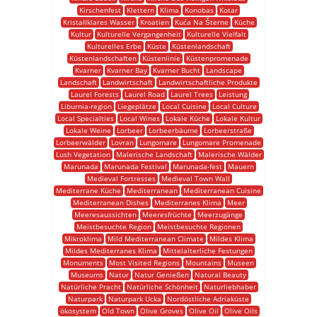
Kirschenfest
Klettern
Klima
Konobas
Kotar
Kristallklares Wasser
Kroatien
Kuća Na Šterne
Küche
Kultur
Kulturelle Vergangenheit
Kulturelle Vielfalt
Kulturelles Erbe
Küste
Küstenlandschaft
Küstenlandschaften
Küstenlinie
Küstenpromenade
Kvarner
Kvarner Bay
Kvarner Bucht
Landscape
Landschaft
Landwirtschaft
Landwirtschaftliche Produkte
Laurel Forests
Laurel Road
Laurel Trees
Leistung
Liburnia-region
Liegeplätze
Local Cuisine
Local Culture
Local Specialties
Local Wines
Lokale Küche
Lokale Kultur
Lokale Weine
Lorbeer
Lorbeerbäume
Lorbeerstraße
Lorbeerwälder
Lovran
Lungomare
Lungomare Promenade
Lush Vegetation
Malerische Landschaft
Malerische Wälder
Marunada
Marunada Festival
Marunada-fest
Mauern
Medieval Fortresses
Medieval Town Wall
Mediterrane Küche
Mediterranean
Mediterranean Cuisine
Mediterranean Dishes
Mediterranes Klima
Meer
Meeresaussichten
Meeresfrüchte
Meerzugänge
Meistbesuchte Region
Meistbesuchte Regionen
Mikroklima
Mild Mediterranean Climate
Mildes Klima
Mildes Mediterranes Klima
Mittelalterliche Festungen
Monuments
Most Visited Regions
Mountains
Museen
Museums
Natur
Natur Genießen
Natural Beauty
Natürliche Pracht
Natürliche Schönheit
Naturliebhaber
Naturpark
Naturpark Ucka
Nordöstliche Adriaküste
ökosystem
Old Town
Olive Groves
Olive Oil
Olive Oils