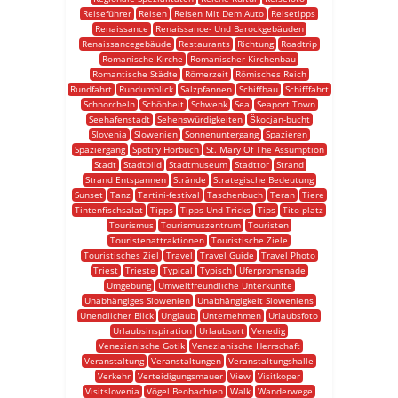
Reiseführer
Reisen
Reisen Mit Dem Auto
Reisetipps
Renaissance
Renaissance- Und Barockgebäuden
Renaissancegebäude
Restaurants
Richtung
Roadtrip
Romanische Kirche
Romanischer Kirchenbau
Romantische Städte
Römerzeit
Römisches Reich
Rundfahrt
Rundumblick
Salzpfannen
Schiffbau
Schifffahrt
Schnorcheln
Schönheit
Schwenk
Sea
Seaport Town
Seehafenstadt
Sehenswürdigkeiten
Škocjan-bucht
Slovenia
Slowenien
Sonnenuntergang
Spazieren
Spaziergang
Spotify Hörbuch
St. Mary Of The Assumption
Stadt
Stadtbild
Stadtmuseum
Stadttor
Strand
Strand Entspannen
Strände
Strategische Bedeutung
Sunset
Tanz
Tartini-festival
Taschenbuch
Teran
Tiere
Tintenfischsalat
Tipps
Tipps Und Tricks
Tips
Tito-platz
Tourismus
Tourismuszentrum
Touristen
Touristenattraktionen
Touristische Ziele
Touristisches Ziel
Travel
Travel Guide
Travel Photo
Triest
Trieste
Typical
Typisch
Uferpromenade
Umgebung
Umweltfreundliche Unterkünfte
Unabhängiges Slowenien
Unabhängigkeit Sloweniens
Unendlicher Blick
Unglaub
Unternehmen
Urlaubsfoto
Urlaubsinspiration
Urlaubsort
Venedig
Venezianische Gotik
Venezianische Herrschaft
Veranstaltung
Veranstaltungen
Veranstaltungshalle
Verkehr
Verteidigungsmauer
View
Visitkoper
Visitslovenia
Vögel Beobachten
Walk
Wanderwege