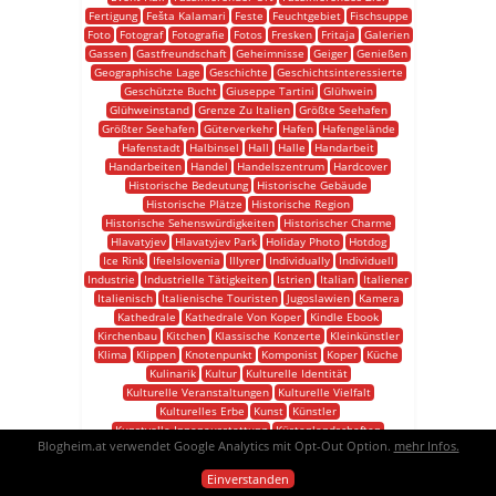
Fertigung
Fešta Kalamari
Feste
Feuchtgebiet
Fischsuppe
Foto
Fotograf
Fotografie
Fotos
Fresken
Fritaja
Galerien
Gassen
Gastfreundschaft
Geheimnisse
Geiger
Genießen
Geographische Lage
Geschichte
Geschichtsinteressierte
Geschützte Bucht
Giuseppe Tartini
Glühwein
Glühweinstand
Grenze Zu Italien
Größte Seehafen
Größter Seehafen
Güterverkehr
Hafen
Hafengelände
Hafenstadt
Halbinsel
Hall
Halle
Handarbeit
Handarbeiten
Handel
Handelszentrum
Hardcover
Historische Bedeutung
Historische Gebäude
Historische Plätze
Historische Region
Historische Sehenswürdigkeiten
Historischer Charme
Hlavatyjev
Hlavatyjev Park
Holiday Photo
Hotdog
Ice Rink
Ifeelslovenia
Illyrer
Individually
Individuell
Industrie
Industrielle Tätigkeiten
Istrien
Italian
Italiener
Italienisch
Italienische Touristen
Jugoslawien
Kamera
Kathedrale
Kathedrale Von Koper
Kindle Ebook
Kirchenbau
Kitchen
Klassische Konzerte
Kleinkünstler
Klima
Klippen
Knotenpunkt
Komponist
Koper
Küche
Kulinarik
Kultur
Kulturelle Identität
Kulturelle Veranstaltungen
Kulturelle Vielfalt
Kulturelles Erbe
Kunst
Künstler
Kunstvolle Innenausstattung
Küstenlandschaften
Blogheim.at verwendet Google Analytics mit Opt-Out Option.
mehr Infos.
Land Porta
Landschaft
Lange Geschichte
Lebendige Atmosphäre
Lebhafte Atmosphäre
Lighting
Einverstanden
Ljubljana
Logistik
Lokale Küche
Lokale Spezialitäten