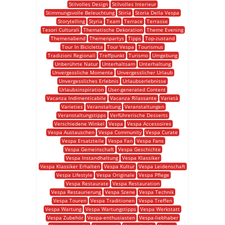
Stilvolles Design
Stilvolles Interieur
Stimmungsvolle Beleuchtung
Stiria
Storia Della Vespa
Storytelling
Styria
Team
Terrace
Terrasse
Tesori Culturali
Thematische Dekoration
Theme Evening
Themenabend
Themenpartys
Tipps
Top-zustand
Tour In Bicicletta
Tour Vespa
Tourismus
Tradizioni Regionali
Treffpunkt
Turismo
Umgebung
Unberührte Natur
Unterhaltsam
Unterhaltung
Unvergessliche Momente
Unvergesslicher Urlaub
Unvergessliches Erlebnis
Urlaubserlebnisse
Urlaubsinspiration
User-generated Content
Vacanza Indimenticabile
Vacanza Rilassante
Varietà
Varieties
Veranstaltung
Veranstaltungen
Veranstaltungstipps
Verführerische Desserts
Verschiedene Winkel
Vespa
Vespa Accessoires
Vespa Austauschen
Vespa Community
Vespa Curate
Vespa Ersatzteile
Vespa Fan
Vespa Fans
Vespa Gemeinschaft
Vespa Geschichte
Vespa Instandhaltung
Vespa Klassiker
Vespa Klassiker Erhalten
Vespa Kultur
Vespa Leidenschaft
Vespa Lifestyle
Vespa Originale
Vespa Pflege
Vespa Restaurate
Vespa Restauration
Vespa Restaurierung
Vespa Szene
Vespa Technik
Vespa Touren
Vespa Traditionen
Vespa Treffen
Vespa Wartung
Vespa Wartungstipps
Vespa Werkstatt
Vespa Zubehör
Vespa-enthusiasten
Vespa-liebhaber