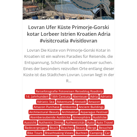
Lovran Ufer Küste Primorje-Gorski
kotar Lorbeer Istrien Kroatien Adria
#visitcroatia #visitlovran
Lovran Die Küste von Primorje-Gorski Kotar in
Kroatien ist ein wahres Paradies für Reisende, die
Entspannung, Schönheit und Abenteuer suchen.
Eines der besonders reizvollen Orte entlang dieser
Küste ist das Städtchen Lovran. Lovran liegt in der
R...
Reisefotografie Fotoreisen Reiseblog Roadtrip
14. Jahrhundert
14th Century
Abenteuer
Adria
Adriatic
Adriatic Sea
Adventure
Altstadt
Amazon
Amazon Purchase
Ambiente
Ancient Buildings
Architectural Beauty
Architektur
Asparagus Festival
Atemberaubende Ausblicke
Atmosphäre
Ausblicke
Aussicht
Authentic Dining
Authentizität
Auto
Auto Travel
Badevergnügen
Beach
Beaches
Beauty
Berge
Besucher
Bike Tours
Breathtaking Views
Buchten
Camping
Car