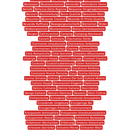
Barkeeper
Barpräsentation
Bartender
Behinderte Gäste
Beliebt
Bellezza Della Regione
Bequeme Sitzgelegenheiten
Beraten
Beschreibung
Beste Qualität
Besuchen Wert
Besucher
Bevande Creative
Bevande Di Prima Qualità
Bevande Raffinate
Bewegungsunschärfe
Biersorten
Bilder
Bildkomposition
Blumenwiesen
Breite Getränkepalette
Burgen
Call-to-action
Camping
Camping Abenteuer
Castelli
Cellulare
Charmante Dörfer
Charmante Urlaubsziele
Charmantes Ambiente
Charmantes Städtchen
Charme
Chesterfield
Città Romantiche
Città Storiche
Cittadina Affascinante
Citytrips
Classici Vespa
Classici Vintage
Cocktail Creativi
Cocktails
Cocktailzubereitung
Colori Autunnali
Community Veranstaltungen
Condizioni Perfette
Conoscere Nuove Persone
Cozy
Cucina Italiana
Cucina Stiriana
Cultura
Cultura Del Sud
Cultura Mobile
Cultura Vespa
Decorazioni Eleganti
Dedizione
Delizie Culinarie
Delizie Italiane
Description
Design Italiano
Dessert Deliziosi
Desserts
Dolci Colline
Einheimische
Einladend
Einladende Atmosphäre
Einladende Umgebung
Einzigartige Bar
Einzigartiges Erlebnis
Entertainment
Entspannte Atmosphäre
Entspannte Urlaubsatmosphäre
Entspannter Abend
Entspannung
Erfahrene Barkeeper
Erfahrener Mechaniker
Erfahrung
Erlebnis Steiermark
Erlesene Getränke
Erlesene Weine
Erlesener Wein