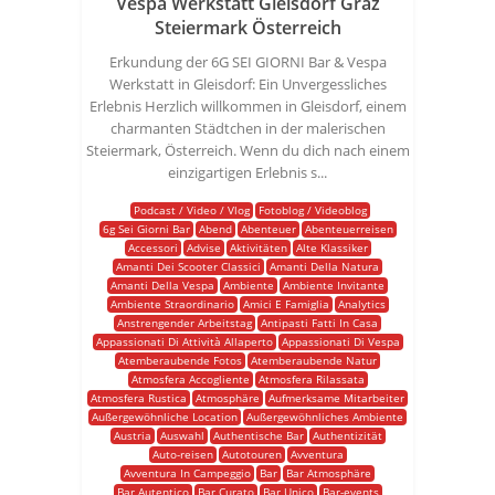
Vespa Werkstatt Gleisdorf Graz
Steiermark Österreich
Erkundung der 6G SEI GIORNI Bar & Vespa
Werkstatt in Gleisdorf: Ein Unvergessliches
Erlebnis Herzlich willkommen in Gleisdorf, einem
charmanten Städtchen in der malerischen
Steiermark, Österreich. Wenn du dich nach einem
einzigartigen Erlebnis s...
Podcast / Video / Vlog
Fotoblog / Videoblog
6g Sei Giorni Bar
Abend
Abenteuer
Abenteuerreisen
Accessori
Advise
Aktivitäten
Alte Klassiker
Amanti Dei Scooter Classici
Amanti Della Natura
Amanti Della Vespa
Ambiente
Ambiente Invitante
Ambiente Straordinario
Amici E Famiglia
Analytics
Anstrengender Arbeitstag
Antipasti Fatti In Casa
Appassionati Di Attività Allaperto
Appassionati Di Vespa
Atemberaubende Fotos
Atemberaubende Natur
Atmosfera Accogliente
Atmosfera Rilassata
Atmosfera Rustica
Atmosphäre
Aufmerksame Mitarbeiter
Außergewöhnliche Location
Außergewöhnliches Ambiente
Austria
Auswahl
Authentische Bar
Authentizität
Auto-reisen
Autotouren
Avventura
Avventura In Campeggio
Bar
Bar Atmosphäre
Bar Autentico
Bar Curato
Bar Unico
Bar-events