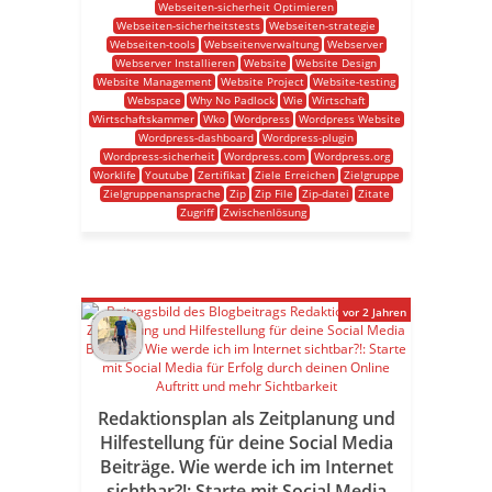
Webseiten-sicherheit Optimieren
Webseiten-sicherheitstests
Webseiten-strategie
Webseiten-tools
Webseitenverwaltung
Webserver
Webserver Installieren
Website
Website Design
Website Management
Website Project
Website-testing
Webspace
Why No Padlock
Wie
Wirtschaft
Wirtschaftskammer
Wko
Wordpress
Wordpress Website
Wordpress-dashboard
Wordpress-plugin
Wordpress-sicherheit
Wordpress.com
Wordpress.org
Worklife
Youtube
Zertifikat
Ziele Erreichen
Zielgruppe
Zielgruppenansprache
Zip
Zip File
Zip-datei
Zitate
Zugriff
Zwischenlösung
vor 2 Jahren
Redaktionsplan als Zeitplanung und
Hilfestellung für deine Social Media
Beiträge. Wie werde ich im Internet
sichtbar?!: Starte mit Social Media