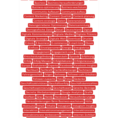
Business
Business-herausforderungen
Business-optimierung
Business-wachstum
Community Aufbauen
Community-aufbau
Content Marketing
Content Qualität
Content-planung
Content-strategie
Daten
Datenanalyse
Datengetriebene Optimierung
Datensammlung
Demografische Daten
Detail
Deutschland
Digital
Digitale Kommunikation
Digitale Medien
Digitale Präsenz
Digitale Strategie
Digitale Welt
Download
Drucker
E-book
E-business
E-commerce
E-mail-liste
Ebook
Einfluss
Einzelpersonen
Energie
Energiekrise
Engagement
Engagement-rate
Engine
Entscheidungsfindung
Entwickeln
Episode
Erfahrung
Erfolg
Erfolg Messen
Erfolgsfaktoren
Erfolgsmessung
Europa
Evaluieren
Experte
Facebook
Facebook Insights
Fachbuch
Fachkraft
Fachkräftemangel
Fachmann
Fahreigenschaft
Folgen
Follower
Follower-zahl Erhöhen
Follower-zuwachs
Foto
Fotos
Gedanke
Geschäftsaktivitäten
Geschäftserfolg
Geschäftskennzahlen
Geschäftsoptimierung
Geschäftswelt
Geteilte Beiträge
Gezielte Werbekampagnen
Google Analytics
Grafik
Grafiken
Graz
Handy
Hardcover
Herausforderungen
Herausforderungen Beim Business-wachstum
Hölle
Hootsuite
Inhalt
Inhalte
Instagram
Instagram Insights
Interaktion
Interaktionsmanagement
Interaktionsrate
Interaktionsrate Verbessern
Internet
Internet Sichtbar