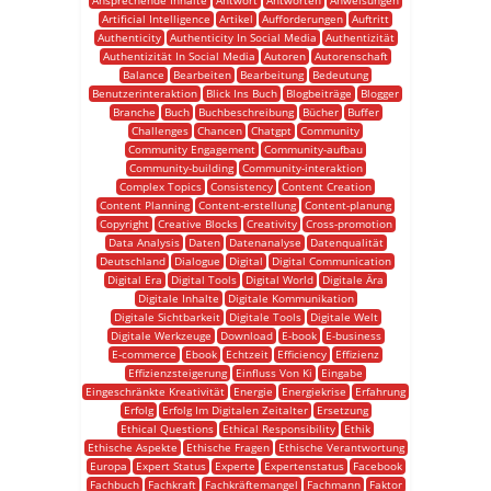
Ansprechende Inhalte
Antwort
Antworten
Anweisungen
Artificial Intelligence
Artikel
Aufforderungen
Auftritt
Authenticity
Authenticity In Social Media
Authentizität
Authentizität In Social Media
Autoren
Autorenschaft
Balance
Bearbeiten
Bearbeitung
Bedeutung
Benutzerinteraktion
Blick Ins Buch
Blogbeiträge
Blogger
Branche
Buch
Buchbeschreibung
Bücher
Buffer
Challenges
Chancen
Chatgpt
Community
Community Engagement
Community-aufbau
Community-building
Community-interaktion
Complex Topics
Consistency
Content Creation
Content Planning
Content-erstellung
Content-planung
Copyright
Creative Blocks
Creativity
Cross-promotion
Data Analysis
Daten
Datenanalyse
Datenqualität
Deutschland
Dialogue
Digital
Digital Communication
Digital Era
Digital Tools
Digital World
Digitale Ära
Digitale Inhalte
Digitale Kommunikation
Digitale Sichtbarkeit
Digitale Tools
Digitale Welt
Digitale Werkzeuge
Download
E-book
E-business
E-commerce
Ebook
Echtzeit
Efficiency
Effizienz
Effizienzsteigerung
Einfluss Von Ki
Eingabe
Eingeschränkte Kreativität
Energie
Energiekrise
Erfahrung
Erfolg
Erfolg Im Digitalen Zeitalter
Ersetzung
Ethical Questions
Ethical Responsibility
Ethik
Ethische Aspekte
Ethische Fragen
Ethische Verantwortung
Europa
Expert Status
Experte
Expertenstatus
Facebook
Fachbuch
Fachkraft
Fachkräftemangel
Fachmann
Faktor