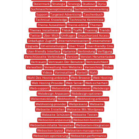
Steiermark
Strategie
Strategy
Studiovz
Styria
Suchmaschinenoptimierung
Suchmaschinenranking
Support
Targeted Advertising
Taschenbuch
Technical Knowledge
Technische Kenntnisse
Thema Auswählen
Theme-editor
Themes
Themes Installieren
Tiktok
Traffic
Training
Trends
Twitter
Über Mich
Umfragen
Unauthorized Access
Unbefugter Zugriff
Unternehmensseiten
Unternehmer
Upgrade
Url-einstellungen
User Trust
User-friendly Cms
User-friendly Interface
Variante
Verbindung
Verfügung
Verschlüsselte Verbindung
Version
Version Herunterladen
Vertrauen
Vertrauen Der Benutzer
Vertraulichkeit
Verwalten
Verwaltung Von Websites
Verzeichnis
Video
Videos
Vorinstalliert
Vorteil
Wahl
Wahl Des Hosting-anbieters
Web Browser
Web Hosting
Web Hosting Provider
Web Server
Web-sicherheit
Web-support
Webanalyse
Webbrowser
Webdesign
Webdesign Anpassen
Webdesign-optionen
Webentwicklung
Webhosting
Webhosting-anbieter
Webhosting-provider
Webpräsenz
Webseite
Webseite Erstellen
Webseite Mit Wordpress
Webseite Schützen
Webseite Testen
Webseiten-anpassung
Webseiten-hosting
Webseiten-inhalte Verwalten
Webseiten-integration
Webseiten-layout
Webseiten-management
Webseiten-optimierung
Webseiten-performance