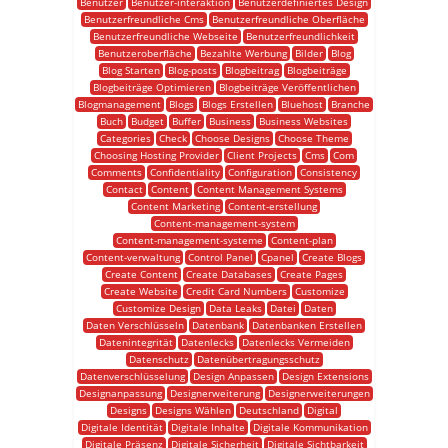
Benutzer
Benutzer-interaktion
Benutzerdefiniertes Design
Benutzerfreundliche Cms
Benutzerfreundliche Oberfläche
Benutzerfreundliche Webseite
Benutzerfreundlichkeit
Benutzeroberfläche
Bezahlte Werbung
Bilder
Blog
Blog Starten
Blog-posts
Blogbeitrag
Blogbeiträge
Blogbeiträge Optimieren
Blogbeiträge Veröffentlichen
Blogmanagement
Blogs
Blogs Erstellen
Bluehost
Branche
Buch
Budget
Buffer
Business
Business Websites
Categories
Check
Choose Designs
Choose Theme
Choosing Hosting Provider
Client Projects
Cms
Com
Comments
Confidentiality
Configuration
Consistency
Contact
Content
Content Management Systems
Content Marketing
Content-erstellung
Content-management-system
Content-management-systeme
Content-plan
Content-verwaltung
Control Panel
Cpanel
Create Blogs
Create Content
Create Databases
Create Pages
Create Website
Credit Card Numbers
Customize
Customize Design
Data Leaks
Datei
Daten
Daten Verschlüsseln
Datenbank
Datenbanken Erstellen
Datenintegrität
Datenlecks
Datenlecks Vermeiden
Datenschutz
Datenübertragungsschutz
Datenverschlüsselung
Design Anpassen
Design Extensions
Designanpassung
Designerweiterung
Designerweiterungen
Designs
Designs Wählen
Deutschland
Digital
Digitale Identität
Digitale Inhalte
Digitale Kommunikation
Digitale Präsenz
Digitale Sicherheit
Digitale Sichtbarkeit