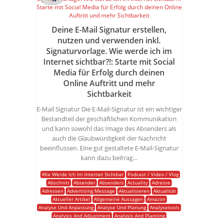
Deine E-Mail Signatur erstellen,
nutzen und verwenden inkl.
Signaturvorlage. Wie werde ich im
Internet sichtbar?!: Starte mit Social
Media für Erfolg durch deinen
Online Auftritt und mehr
Sichtbarkeit
E-Mail Signatur Die E-Mail-Signatur ist ein wichtiger
Bestandteil der geschäftlichen Kommunikation
und kann sowohl das Image des Absenders als
auch die Glaubwürdigkeit der Nachricht
beeinflussen. Eine gut gestaltete E-Mail-Signatur
kann dazu beitrag...
Wie Werde Ich Im Internet Sichtbar
Podcast / Video / Vlog
Abschnitt
Absender
Absenders
Actuality
Adresse
Adressen
Advertising Message
Aktualisieren
Aktualität
Aktueller Artikel
Allgemeine Aussagen
Amazon
Analyse Und Anpassung
Analyse Und Planung
Analysetools
Analysis And Adjustment
Analysis And Planning