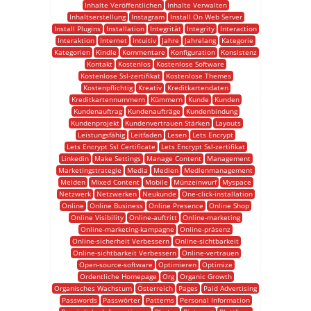
Inhalte Veröffentlichen
Inhalte Verwalten
Inhaltserstellung
Instagram
Install On Web Server
Install Plugins
Installation
Integrität
Integrity
Interaction
Interaktion
Internet
Intuitiv
Jahre
Jahrelang
Kategorie
Kategorien
Kindle
Kommentare
Konfiguration
Konsistenz
Kontakt
Kostenlos
Kostenlose Software
Kostenlose Ssl-zertifikat
Kostenlose Themes
Kostenpflichtig
Kreativ
Kreditkartendaten
Kreditkartennummern
Kümmern
Kunde
Kunden
Kundenauftrag
Kundenaufträge
Kundenbindung
Kundenprojekt
Kundenvertrauen Stärken
Layouts
Leistungsfähig
Leitfaden
Lesen
Lets Encrypt
Lets Encrypt Ssl Certificate
Lets Encrypt Ssl-zertifikat
Linkedin
Make Settings
Manage Content
Management
Marketingstrategie
Media
Medien
Medienmanagement
Melden
Mixed Content
Mobile
Münzeinwurf
Myspace
Netzwerk
Netzwerken
Neukunde
One-click-installation
Online
Online Business
Online Presence
Online Shop
Online Visibility
Online-auftritt
Online-marketing
Online-marketing-kampagne
Online-präsenz
Online-sicherheit Verbessern
Online-sichtbarkeit
Online-sichtbarkeit Verbessern
Online-vertrauen
Open-source-software
Optimieren
Optimize
Ordentliche Homepage
Org
Organic Growth
Organisches Wachstum
Österreich
Pages
Paid Advertising
Passwords
Passwörter
Patterns
Personal Information