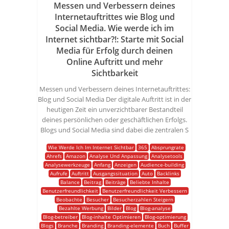
Messen und Verbessern deines
Internetauftrittes wie Blog und
Social Media. Wie werde ich im
Internet sichtbar?!: Starte mit Social
Media für Erfolg durch deinen
Online Auftritt und mehr
Sichtbarkeit
Messen und Verbessern deines Internetauftrittes:
Blog und Social Media Der digitale Auftritt ist in der
heutigen Zeit ein unverzichtbarer Bestandteil
deines persönlichen oder geschäftlichen Erfolgs.
Blogs und Social Media sind dabei die zentralen S
Wie Werde Ich Im Internet Sichtbar
365
Absprungrate
Ahrefs
Amazon
Analyse Und Anpassung
Analysetools
Analysewerkzeuge
Anfang
Anzeigen
Audience-building
Aufrufe
Auftritt
Ausgangssituation
Auto
Backlinks
Balance
Beitrag
Beiträge
Beliebte Inhalte
Benutzerfreundlichkeit
Benutzerfreundlichkeit Verbessern
Beobachte
Besucher
Besucherzahlen Steigern
Bezahlte Werbung
Bilder
Blog
Blog-analyse
Blog-betreiber
Blog-inhalte Optimieren
Blog-optimierung
Blogs
Branche
Branding
Branding-elemente
Buch
Buffer