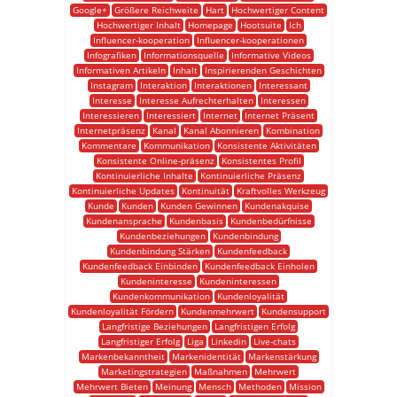
Google+
Größere Reichweite
Hart
Hochwertiger Content
Hochwertiger Inhalt
Homepage
Hootsuite
Ich
Influencer-kooperation
Influencer-kooperationen
Infografiken
Informationsquelle
Informative Videos
Informativen Artikeln
Inhalt
Inspirierenden Geschichten
Instagram
Interaktion
Interaktionen
Interessant
Interesse
Interesse Aufrechterhalten
Interessen
Interessieren
Interessiert
Internet
Internet Präsent
Internetpräsenz
Kanal
Kanal Abonnieren
Kombination
Kommentare
Kommunikation
Konsistente Aktivitäten
Konsistente Online-präsenz
Konsistentes Profil
Kontinuierliche Inhalte
Kontinuierliche Präsenz
Kontinuierliche Updates
Kontinuität
Kraftvolles Werkzeug
Kunde
Kunden
Kunden Gewinnen
Kundenakquise
Kundenansprache
Kundenbasis
Kundenbedürfnisse
Kundenbeziehungen
Kundenbindung
Kundenbindung Stärken
Kundenfeedback
Kundenfeedback Einbinden
Kundenfeedback Einholen
Kundeninteresse
Kundeninteressen
Kundenkommunikation
Kundenloyalität
Kundenloyalität Fördern
Kundenmehrwert
Kundensupport
Langfristige Beziehungen
Langfristigen Erfolg
Langfristiger Erfolg
Liga
Linkedin
Live-chats
Markenbekanntheit
Markenidentität
Markenstärkung
Marketingstrategien
Maßnahmen
Mehrwert
Mehrwert Bieten
Meinung
Mensch
Methoden
Mission