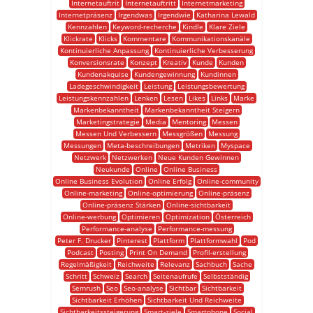
Internetauftrit
Internetauftritt
Internetmarketing
Internetpräsenz
Irgendwas
Irgendwie
Katharina Lewald
Kennzahlen
Keyword-recherche
Kindle
Klare Ziele
Klickrate
Klicks
Kommentare
Kommunikationskanäle
Kontinuierliche Anpassung
Kontinuierliche Verbesserung
Konversionsrate
Konzept
Kreativ
Kunde
Kunden
Kundenakquise
Kundengewinnung
Kundinnen
Ladegeschwindigkeit
Leistung
Leistungsbewertung
Leistungskennzahlen
Lenken
Lesen
Likes
Links
Marke
Markenbekanntheit
Markenbekanntheit Steigern
Marketingstrategie
Media
Mentoring
Messen
Messen Und Verbessern
Messgrößen
Messung
Messungen
Meta-beschreibungen
Metriken
Myspace
Netzwerk
Netzwerken
Neue Kunden Gewinnen
Neukunde
Online
Online Business
Online Business Evolution
Online Erfolg
Online-community
Online-marketing
Online-optimierung
Online-präsenz
Online-präsenz Stärken
Online-sichtbarkeit
Online-werbung
Optimieren
Optimization
Österreich
Performance-analyse
Performance-messung
Peter F. Drucker
Pinterest
Plattform
Plattformwahl
Pod
Podcast
Posting
Print On Demand
Profil-erstellung
Regelmäßigkeit
Reichweite
Relevanz
Sachbuch
Sache
Schritt
Schweiz
Search
Seitenaufrufe
Selbstständig
Semrush
Seo
Seo-analyse
Sichtbar
Sichtbarkeit
Sichtbarkeit Erhöhen
Sichtbarkeit Und Reichweite
Sichtbarkeitssteigerung
Smart-ziele
Smartphone
Social