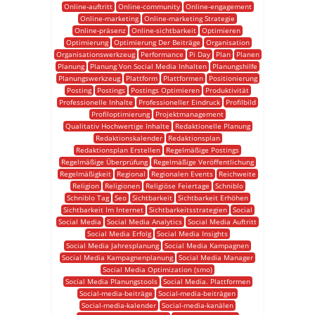
Online-auftritt
Online-community
Online-engagement
Online-marketing
Online-marketing Strategie
Online-präsenz
Online-sichtbarkeit
Optimieren
Optimierung
Optimierung Der Beiträge
Organisation
Organisationswerkzeug
Performance
Pi Day
Plan
Planen
Planung
Planung Von Social Media Inhalten
Planungshilfe
Planungswerkzeug
Plattform
Plattformen
Positionierung
Posting
Postings
Postings Optimieren
Produktivität
Professionelle Inhalte
Professioneller Eindruck
Profilbild
Profiloptimierung
Projektmanagement
Qualitativ Hochwertige Inhalte
Redaktionelle Planung
Redaktionskalender
Redaktionsplan
Redaktionsplan Erstellen
Regelmäßige Postings
Regelmäßige Überprüfung
Regelmäßige Veröffentlichung
Regelmäßigkeit
Regional
Regionalen Events
Reichweite
Religion
Religionen
Religiöse Feiertage
Schniblo
Schniblo Tag
Seo
Sichtbarkeit
Sichtbarkeit Erhöhen
Sichtbarkeit Im Internet
Sichtbarkeitsstrategien
Social
Social Media
Social Media Analytics
Social Media Auftritt
Social Media Erfolg
Social Media Insights
Social Media Jahresplanung
Social Media Kampagnen
Social Media Kampagnenplanung
Social Media Manager
Social Media Optimization (smo)
Social Media Planungstools
Social Media. Plattformen
Social-media-beiträge
Social-media-beiträgen
Social-media-kalender
Social-media-kanälen