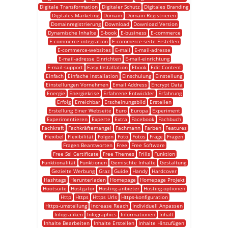
Digitale Transformation
Digitaler Schutz
Digitales Branding
Digitales Marketing
Domain
Domain Registrieren
Domainregistrierung
Download
Download Version
Dynamische Inhalte
E-book
E-business
E-commerce
E-commerce-integration
E-commerce-seite Erstellen
E-commerce-websites
E-mail
E-mail-adresse
E-mail-adresse Einrichten
E-mail-einrichtung
E-mail-support
Easy Installation
Ebook
Edit Content
Einfach
Einfache Installation
Einschulung
Einstellung
Einstellungen Vornehmen
Email Address
Encrypt Data
Energie
Energiekrise
Erfahrene Entwickler
Erfahrung
Erfolg
Erreichbar
Erscheinungsbild
Erstellen
Erstellung Einer Webseite
Euro
Europa
Experiment
Experimentieren
Experte
Extra
Facebook
Fachbuch
Fachkraft
Fachkräftemangel
Fachmann
Farben
Features
Flexibel
Flexibilität
Folgen
Foto
Fotos
Frage
Fragen
Fragen Beantworten
Free
Free Software
Free Ssl Certificate
Free Themes
Frills
Funktion
Funktionalität
Funktionen
Gemischte Inhalte
Gestaltung
Gezielte Werbung
Graz
Guide
Handy
Hardcover
Hashtags
Herunterladen
Homepage
Homepage Projekt
Hootsuite
Hostgator
Hosting-anbieter
Hosting-optionen
Http
Https
Https Urls
Https-konfiguration
Https-umstellung
Increase Reach
Individuell Anpassen
Infografiken
Infographics
Informationen
Inhalt
Inhalte Bearbeiten
Inhalte Erstellen
Inhalte Hinzufügen