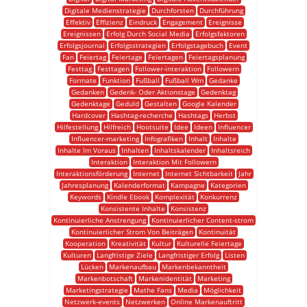
Digitale Medienstrategie
Durchforsten
Durchführung
Effektiv
Effizienz
Eindruck
Engagement
Ereignisse
Ereignissen
Erfolg Durch Social Media
Erfolgsfaktoren
Erfolgsjournal
Erfolgsstrategien
Erfolgstagebuch
Event
Fan
Feiertag
Feiertage
Feiertagen
Feiertagsplanung
Festtag
Festtagen
Follower-interaktion
Followern
Formate
Funktion
Fußball
Fußball Wm
Gedanke
Gedanken
Gedenk- Oder Aktionstage
Gedenktag
Gedenktage
Geduld
Gestalten
Google Kalender
Hardcover
Hashtag-recherche
Hashtags
Herbst
Hilfestellung
Hilfreich
Hootsuite
Idee
Ideen
Influencer
Influencer-marketing
Infografiken
Inhalt
Inhalte
Inhalte Im Voraus
Inhalten
Inhaltskalender
Inhaltsreich
Interaktion
Interaktion Mit Followern
Interaktionsförderung
Internet
Internet Sichtbarkeit
Jahr
Jahresplanung
Kalenderformat
Kampagne
Kategorien
Keywords
Kindle Ebook
Komplexität
Konkurrenz
Konsistente Inhalte
Konsistenz
Kontinuierliche Anstrengung
Kontinuierlicher Content-strom
Kontinuierlicher Strom Von Beiträgen
Kontinuität
Kooperation
Kreativität
Kultur
Kulturelle Feiertage
Kulturen
Langfristige Ziele
Langfristiger Erfolg
Listen
Lücken
Markenaufbau
Markenbekanntheit
Markenbotschaft
Markenidentität
Marketing
Marketingstrategie
Mathe Fans
Media
Möglichkeit
Netzwerk-events
Netzwerken
Online Markenauftritt