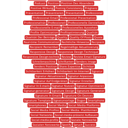
Podcast
Position
Position Des Absenders
Positive Wirkung
Posting Consistency
Prägnanz
Präsentation
Präsentieren
Presentation
Professional
Professional Email
Professional Presentation
Professionalität
Professionell
Professionelle Darstellung
Professionelle E-mail
Professionelles Aussehen
Profile Optimization
Profiloptimierung
Qualität
Qualität Der Beiträge
Quality
Quality Of Posts
Quote
Real-time Communication
Rechtliche Hinweise
Recipient
Recipient Remember
Regelmäßige Aktualisierung
Responsive Design
Responsive Design Technique
Responsive Design-technik
Review
Review Email Signature
Schreibmaschine
Schriftarten
Senders Image
Senders Position
Share Expertise
Sichtbar
Sichtbarkeit Erhöhen
Sichtbarkeit Im Internet
Signatur
Signatur Aktualisieren
Signatur Anpassen
Signatur Auf Endgeräten
Signatur Erstellen
Signatur In E-mails
Signatur Nutzen
Signatur Optimieren
Signatur-generator
Signature Design
Signature Generator
Signature In Emails
Signature On Devices
Signature Template
Signaturvorlage
Slogan
Smartphone
Smartphones
Social Media
Social Media Platforms
Social Media Profiles
Social Media. Plattformen
Social Networks
Social-media-präsenz Aufbauen
Social-media-profile
Sozial
Soziale Netzwerke
Sozialen Netzwerke
Spotify
Spruch
Success