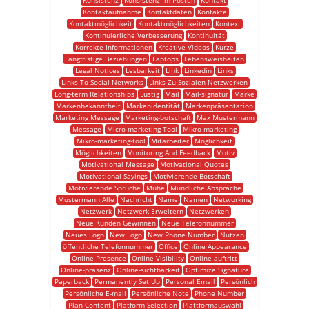
Konsistenz
Konsistenz Im Posten
Kontakt
Kontaktaufnahme
Kontaktdaten
Kontakte
Kontaktmöglichkeit
Kontaktmöglichkeiten
Kontext
Kontinuierliche Verbesserung
Kontinuität
Korrekte Informationen
Kreative Videos
Kurze
Langfristige Beziehungen
Laptops
Lebensweisheiten
Legal Notices
Lesbarkeit
Link
Linkedin
Links
Links To Social Networks
Links Zu Sozialen Netzwerken
Long-term Relationships
Lustig
Mail
Mail-signatur
Marke
Markenbekanntheit
Markenidentität
Markenpräsentation
Marketing Message
Marketing-botschaft
Max Mustermann
Message
Micro-marketing Tool
Mikro-marketing
Mikro-marketing-tool
Mitarbeiter
Möglichkeit
Möglichkeiten
Monitoring And Feedback
Motiv
Motivational Message
Motivational Quotes
Motivational Sayings
Motivierende Botschaft
Motivierende Sprüche
Mühe
Mündliche Absprache
Mustermann Alle
Nachricht
Name
Namen
Networking
Netzwerk
Netzwerk Erweitern
Netzwerken
Neue Kunden Gewinnen
Neue Telefonnummer
Neues Logo
New Logo
New Phone Number
Nutzen
öffentliche Telefonnummer
Office
Online Appearance
Online Presence
Online Visibility
Online-auftritt
Online-präsenz
Online-sichtbarkeit
Optimize Signature
Paperback
Permanently Set Up
Personal Email
Persönlich
Persönliche E-mail
Persönliche Note
Phone Number
Plan Content
Platform Selection
Plattformauswahl