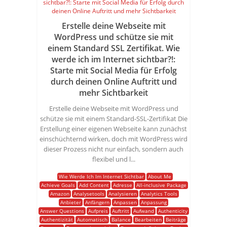
Erstelle deine Webseite mit
WordPress und schütze sie mit
einem Standard SSL Zertifikat. Wie
werde ich im Internet sichtbar?!:
Starte mit Social Media für Erfolg
durch deinen Online Auftritt und
mehr Sichtbarkeit
Erstelle deine Webseite mit WordPress und
schütze sie mit einem Standard-SSL-Zertifikat Die
Erstellung einer eigenen Webseite kann zunächst
einschüchternd wirken, doch mit WordPress wird
dieser Prozess nicht nur einfach, sondern auch
flexibel und l...
Wie Werde Ich Im Internet Sichtbar
About Me
Achieve Goals
Add Content
Adresse
All-inclusive Package
Amazon
Analysetools
Analysieren
Analytics Tools
Anbieter
Anfängern
Anpassen
Anpassung
Answer Questions
Aufpreis
Auftritt
Aufwand
Authenticity
Authentizität
Automatisch
Balance
Bearbeiten
Beiträge