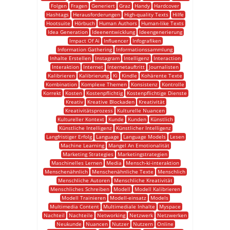
Folgen
Fragen
Generiert
Graz
Handy
Hardcover
Hashtags
Herausforderungen
High-quality Texts
Hilfe
Hootsuite
Hörbuch
Human Authors
Human-like Texts
Idea Generation
Ideenentwicklung
Ideengenerierung
Impact Of Ai
Influencer
Infografiken
Information Gathering
Informationssammlung
Inhalte Erstellen
Instagram
Intelligenz
Interaction
Interaktion
Internet
Internetauftritt
Journalisten
Kalibrieren
Kalibrierung
Ki
Kindle
Kohärente Texte
Kombination
Komplexe Themen
Konsistenz
Kontrolle
Korrekt
Kosten
Kostenpflichtig
Kostenpflichtige Dienste
Kreativ
Kreative Blockaden
Kreativität
Kreativitätsprozess
Kulturelle Nuancen
Kultureller Kontext
Kunde
Kunden
Künstlich
Künstliche Intelligenz
Künstlicher Intelligenz
Langfristiger Erfolg
Language
Language Models
Lesen
Machine Learning
Mangel An Emotionalität
Marketing Strategies
Marketingstrategien
Maschinelles Lernen
Media
Mensch-ki-interaktion
Menschenähnlich
Menschenähnliche Texte
Menschlich
Menschliche Autoren
Menschliche Kreativität
Menschliches Schreiben
Modell
Modell Kalibrieren
Modell Trainieren
Modell-einsatz
Models
Multimedia Content
Multimediale Inhalte
Myspace
Nachteil
Nachteile
Networking
Netzwerk
Netzwerken
Neukunde
Nuancen
Nutzer
Nutzern
Online