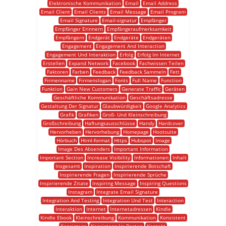
Elektronische Kommunikation
Email
Email Address
Email Client
Email Clients
Email Message
Email Program
Email Signature
Email-signatur
Empfänger
Empfänger Erinnern
Empfängeraufmerksamkeit
Empfängern
Endgerät
Endgeräte
Endgeräten
Engagement
Engagement And Interaction
Engagement Und Interaktion
Erfolg
Erfolg Im Internet
Erstellen
Expand Network
Facebook
Fachwissen Teilen
Faktoren
Farben
Feedback
Feedback Sammeln
Fett
Firmenname
Firmenslogan
Fonts
Full Name
Function
Funktion
Gain New Customers
Generate Traffic
Geräten
Geschäftliche Kommunikation
Geschäftsadresse
Gestaltung Der Signatur
Glaubwürdigkeit
Google Analytics
Grafik
Grafiken
Groß- Und Kleinschreibung
Großschreibung
Haftungsausschlüsse
Handy
Hardcover
Hervorheben
Hervorhebung
Homepage
Hootsuite
Hörbuch
Html-format
Https
Hubspot
Image
Image Des Absenders
Important Information
Important Section
Increase Visibility
Informationen
Inhalt
Insgesamt
Inspiration
Inspirierende Botschaft
Inspirierende Fragen
Inspirierende Sprüche
Inspirierende Zitate
Inspiring Message
Inspiring Questions
Instagram
Integrate Email Signature
Integration And Testing
Integration Und Test
Interaction
Interaktion
Internet
Internetadressen
Kindle
Kindle Ebook
Kleinschreibung
Kommunikation
Konsistent