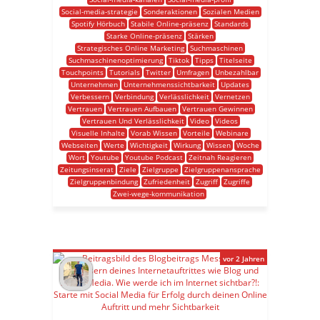
Social-media-strategie
Sonderaktionen
Sozialen Medien
Spotify Hörbuch
Stabile Online-präsenz
Standards
Starke Online-präsenz
Stärken
Strategisches Online Marketing
Suchmaschinen
Suchmaschinenoptimierung
Tiktok
Tipps
Titelseite
Touchpoints
Tutorials
Twitter
Umfragen
Unbezahlbar
Unternehmen
Unternehmenssichtbarkeit
Updates
Verbessern
Verbindung
Verlässlichkeit
Vernetzen
Vertrauen
Vertrauen Aufbauen
Vertrauen Gewinnen
Vertrauen Und Verlässlichkeit
Video
Videos
Visuelle Inhalte
Vorab Wissen
Vorteile
Webinare
Webseiten
Werte
Wichtigkeit
Wirkung
Wissen
Woche
Wort
Youtube
Youtube Podcast
Zeitnah Reagieren
Zeitungsinserat
Ziele
Zielgruppe
Zielgruppenansprache
Zielgruppenbindung
Zufriedenheit
Zugriff
Zugriffe
Zwei-wege-kommunikation
vor 2 Jahren