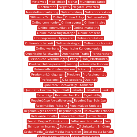
Mittelweg
Möglichkeit
Monat
Mundpropaganda
Nachrichten
Negativ
Negativ Bewerten
Newsletter-marketing
Nutzerbindung
Nutzerinteraktion
Offline-treffen
Online
Online Erfolg
Online-auftritt
Online-community
Online-events
Online-inhalte
Online-kommunikation
Online-marketing
Online-marketingstrategie
Online-präsenz
Online-präsenz Optimieren
Online-reputation
Online-sichtbarkeit
Online-strategien
Online-touchpoints
Online-werbung
Organische Kundenakquise
Organische Reichweite
Organischer Traffic
Partnerschaft
Persönliche Verbindungen
Pflege
Plan
Plattformen
Positive Online-präsenz
Posting
Potenzielle Kunden
Potenzielle Kunden Wecken
Präsenz
Produkt
Produktankündigungen
Produkte
Professionalität
Professionell
Q&a-sessions
Qualität
Qualitativ Hochwertige Standards
Qualitativ Hochwertiger Inhalt
Rabatte
Rabatten
Ranking
Ratschläge
Realistischer Plan
Regelmäßig
Regelmäßige Aktualisierung
Regelmäßige Beiträge
Regelmäßige Präsenz
Regelmäßige Updates
Regelmäßiger Content
Regelmäßigkeit
Reichweite Erhöhen
Relevante Inhalte
Relevanter Inhalt
Schwachsinn
Search Engine Optimization
Selbstverstümmelung
Seo
Sichtbar Im Internet
Sichtbarkeit
Sichtbarkeit Erhöhen
Social Media
Social Media Interaktion
Social-media-kanäle
Social-media-kanälen
Social-media-profil