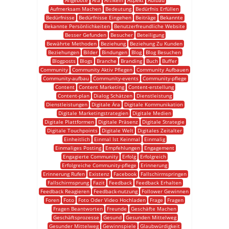
Angebote
Ära
Artikeln
Aspekt
Aufbau
Aufmerksam Machen
Bedeutung
Bedürfnis Erfüllen
Bedürfnisse
Bedürfnisse Eingehen
Beiträge
Bekannte
Bekannte Persönlichkeiten
Benutzerfreundliche Website
Besser Gefunden
Besucher
Beteiligung
Bewährte Methoden
Beziehung
Beziehung Zu Kunden
Beziehungen
Bilder
Bindungen
Blog
Blog Besuchen
Blogposts
Blogs
Branche
Branding
Buch
Buffer
Community
Community Aktiv Pflegen
Community Aufbauen
Community-aufbau
Community-events
Community-pflege
Content
Content Marketing
Content-erstellung
Content-plan
Dialog Schätzen
Dienstleistung
Dienstleistungen
Digitale Ära
Digitale Kommunikation
Digitale Marketingstrategien
Digitale Medien
Digitale Plattformen
Digitale Präsenz
Digitale Strategie
Digitale Touchpoints
Digitale Welt
Digitales Zeitalter
Einheitlich
Einmal Ist Keinmal
Einmalig
Einmaliges Posting
Empfehlungen
Engagement
Engagierte Community
Erfolg
Erfolgreich
Erfolgreiche Community-pflege
Erinnerung
Erinnerung Rufen
Existenz
Facebook
Fallschirmspringen
Fallschirmsprung
Fazit
Feedback
Feedback Erhalten
Feedback Reagieren
Feedback-nutzung
Follower Gewinnen
Foren
Foto
Foto Oder Video Hochladen
Frage
Fragen
Fragen Beantworten
Freunde
Geschäfte Machen
Geschäftsprozesse
Gesund
Gesunden Mittelweg
Gesunder Mittelweg
Gewinnspiele
Glaubwürdigkeit