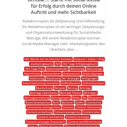
für Erfolg durch deinen Online
Auftritt und mehr Sichtbarkeit
Redaktionsplan als Zeitplanung und Hilfestellung
Ein Redaktionsplan ist ein wichtiger Zeitplanungs-
und Organisationswerkzeug für Social-Media-
Beiträge. Mit einem Redaktionsplan können
Social-Media-Manager oder -Marketingteams den
Überblick über ...
Wie Werde Ich Im Internet Sichtbar
Podcast / Video / Vlog
-marketingteams
365
365 Tage Erfolgstagebuch
365 Tage Plan
Adventkalender
Aktionstag
Aktionstage
Algorithmen
Analysedaten
Analysetools
Ankündigungen
Anpassung
Anpassung Der Strategie
Anregungen
Arbeitsbelastung Verteilen
Auffindbarkeit
Aufmerksamkeit
Bearbeitung
Beispiel
Beitrag
Beiträge
Beiträge Optimieren
Beiträge Planen
Beitragen
Beitragserstellung
Beitragstypen
Bilder
Bio
Blog-posts
Branchenexperten
Buch
Bücherei
Buffer
Community
Community-management
Content
Content Marketing
Content-erstellung
Content-kategorien
Content-plan
Content-reichweite
Content-strategie
Content-strategie Entwickeln
Content-veröffentlichung
Digital
Digital Marketing
Digitale Adventskalender