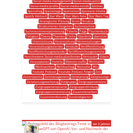
Social-media-management
Social-media-posts
Social-media-profile
Social-media-trends
Sommer
Spezialtag
Spezialtage
Spielzeiten
Spontane Inhalte
Spotify Hörbuch
Star Wars
Star Wars Fans
Star Wars Tag
Strategische Planung
Strom
Struktur
Strukturiertes Vorgehen
Suchmaschine
Suchmaschinenoptimierung
Tabelle
Tage
Taschenbuch
Tätigkeit
Thema
Themen
Trello
Überblick
übersicht
Unterstützung
Veranstaltung
Veranstaltungen
Veranstaltungskalender
Verkäufe
Veröffentlichung
Veröffentlichungskalender
Veröffentlichungstermine
Verschiedene Social-media-plattformen
Vertrauen
Videos
Vorausplanen
Vorteile
Website-traffic
Weihnacht
Weihnachten
Weltbuchtag
Wertvolle
Wm
Youtube Podcast
Youtube Podcast Folgen
Zeit
Zeitersparnis
Zeitmanagement
Zeitplanung
Zeitplanungs-
Zeitplanungswerkzeug
Zielgruppe
Zielgruppenanalyse
Zielgruppenansprache
Zielgruppenbindung
Zielgruppenorientierung
Zusammenarbeit
Zusammenfassung
Zuständigkeiten
vor 2 Jahren