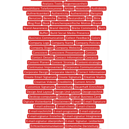
Analysis Tools
Angemessenheit
Anwählbare Telefonnummer
Artikel
Attention
Audiobook
Aufmerksamkeit
Authenticity
Authentizität
Beispiel
Benutzer
Bereiche
Berlin
Bestandteil
Bild
Bitte
Blog Post
Book
Branchenspezifische Mottos
Brand
Brand Awareness
Brand Identity
Breite Community
Buch
Buffer
Build Social Media Presence
Business Communication
Collect Feedback
Colors
Company Logo
Company Name
Company Policies
Company Slogan
Company Website
Consistency
Consistent
Consistent Presentation
Contact
Contact Details
Contact Information
Contacts
Content Planen
Content Strategy
Content-strategie
Continuous Improvement
Corporate Communication
Corporate Design
Corporate Identity
Correct Information
Create Email Signature
Create Signature
Creative Studio
Creative Videos
Credibility
Current Article
Customize Signature
Darstellung
Dauerhaft Einrichten
Design And Layout
Design Und Layout
Design-technik
Desktop-computern
Devices
Digital Business Card
Digitale Visitenkarte
Disclaimers
E-mail
E-mail Signature
E-mail-adresse
E-mail-client
E-mail-clients
E-mail-nachricht
E-mail-programm
E-mail-signatur
E-mail-signatur Erstellen
E-mail-signatur Integrieren
E-mail-signatur überprüfen
E-mail. Signatur. Lesbarkeit
Echtzeitkommunikation
Einheitliche Darstellung