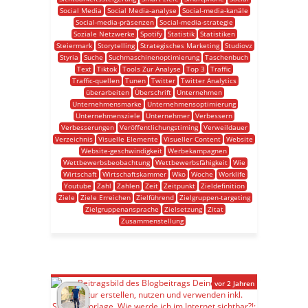
Social Media
Social Media-analyse
Social-media-kanäle
Social-media-präsenzen
Social-media-strategie
Soziale Netzwerke
Spotify
Statistik
Statistiken
Steiermark
Storytelling
Strategisches Marketing
Studiovz
Styria
Suche
Suchmaschinenoptimierung
Taschenbuch
Text
Tiktok
Tools Zur Analyse
Top 3
Traffic
Traffic-quellen
Tunen
Twitter
Twitter Analytics
überarbeiten
Überschrift
Unternehmen
Unternehmensmarke
Unternehmensoptimierung
Unternehmensziele
Unternehmer
Verbessern
Verbesserungen
Veröffentlichungstiming
Verweildauer
Verzeichnis
Visuelle Elemente
Visueller Content
Website
Website-geschwindigkeit
Werbekampagnen
Wettbewerbsbeobachtung
Wettbewerbsfähigkeit
Wie
Wirtschaft
Wirtschaftskammer
Wko
Woche
Worklife
Youtube
Zahl
Zahlen
Zeit
Zeitpunkt
Zieldefinition
Ziele
Ziele Erreichen
Zielführend
Zielgruppen-targeting
Zielgruppenansprache
Zielsetzung
Zitat
Zusammenstellung
vor 2 Jahren