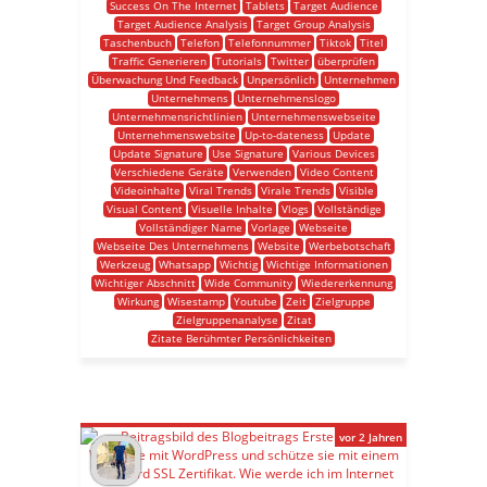
Success On The Internet
Tablets
Target Audience
Target Audience Analysis
Target Group Analysis
Taschenbuch
Telefon
Telefonnummer
Tiktok
Titel
Traffic Generieren
Tutorials
Twitter
überprüfen
Überwachung Und Feedback
Unpersönlich
Unternehmen
Unternehmens
Unternehmenslogo
Unternehmensrichtlinien
Unternehmenswebseite
Unternehmenswebsite
Up-to-dateness
Update
Update Signature
Use Signature
Various Devices
Verschiedene Geräte
Verwenden
Video Content
Videoinhalte
Viral Trends
Virale Trends
Visible
Visual Content
Visuelle Inhalte
Vlogs
Vollständige
Vollständiger Name
Vorlage
Webseite
Webseite Des Unternehmens
Website
Werbebotschaft
Werkzeug
Whatsapp
Wichtig
Wichtige Informationen
Wichtiger Abschnitt
Wide Community
Wiedererkennung
Wirkung
Wisestamp
Youtube
Zeit
Zielgruppe
Zielgruppenanalyse
Zitat
Zitate Berühmter Persönlichkeiten
vor 2 Jahren