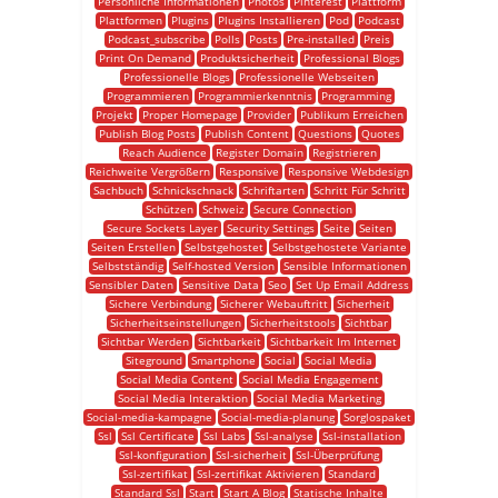
Persönliche Informationen
Photos
Pinterest
Plattform
Plattformen
Plugins
Plugins Installieren
Pod
Podcast
Podcast_subscribe
Polls
Posts
Pre-installed
Preis
Print On Demand
Produktsicherheit
Professional Blogs
Professionelle Blogs
Professionelle Webseiten
Programmieren
Programmierkenntnis
Programming
Projekt
Proper Homepage
Provider
Publikum Erreichen
Publish Blog Posts
Publish Content
Questions
Quotes
Reach Audience
Register Domain
Registrieren
Reichweite Vergrößern
Responsive
Responsive Webdesign
Sachbuch
Schnickschnack
Schriftarten
Schritt Für Schritt
Schützen
Schweiz
Secure Connection
Secure Sockets Layer
Security Settings
Seite
Seiten
Seiten Erstellen
Selbstgehostet
Selbstgehostete Variante
Selbstständig
Self-hosted Version
Sensible Informationen
Sensibler Daten
Sensitive Data
Seo
Set Up Email Address
Sichere Verbindung
Sicherer Webauftritt
Sicherheit
Sicherheitseinstellungen
Sicherheitstools
Sichtbar
Sichtbar Werden
Sichtbarkeit
Sichtbarkeit Im Internet
Siteground
Smartphone
Social
Social Media
Social Media Content
Social Media Engagement
Social Media Interaktion
Social Media Marketing
Social-media-kampagne
Social-media-planung
Sorglospaket
Ssl
Ssl Certificate
Ssl Labs
Ssl-analyse
Ssl-installation
Ssl-konfiguration
Ssl-sicherheit
Ssl-Überprüfung
Ssl-zertifikat
Ssl-zertifikat Aktivieren
Standard
Standard Ssl
Start
Start A Blog
Statische Inhalte